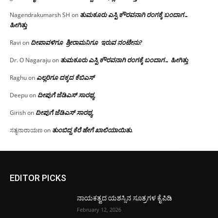
ತುಮಕೂರು ಎಸ್ಪಿ ಕೌರವನಾಗಿ ರಂಗಕ್ಕೆ ಬಂದಾಗ…
Nagendrakumarsh SH
on
ಹೀಗಿತ್ತು
ದೀಪಾವಳಿಗೂ ಶ್ರೀರಾಮನಿಗೂ ಇರುವ ನಂಟೇನು?
Ravi
on
ತುಮಕೂರು ಎಸ್ಪಿ ಕೌರವನಾಗಿ ರಂಗಕ್ಕೆ ಬಂದಾಗ… ಹೀಗಿತ್ತು
Dr. O Nagaraju
on
ಎಲ್ಲರಿಗೂ ದಕ್ಕದ ಕೆಬಿಎಸ್
Raghu
on
ದೀಪುಗೆ ಜೆಡಿಎಸ್ ಸಾರಥ್ಯ
Deepu
on
ದೀಪುಗೆ ಜೆಡಿಎಸ್ ಸಾರಥ್ಯ
Girish
on
ತುಂಬಿದ್ದ ಕೆರೆ ಹೇಗೆ ಖಾಲಿಯಾಯಿತು.
ಸತ್ಯನಾರಾಯಣ
on
EDITOR PICKS
ನಾಯಕತ್ವದ ಯಶಸ್ಸಿನ ಸೂತ್ರಗಳ ಕೈಪಿಡಿ
February 12, 2026