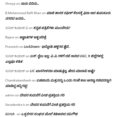
ನಾನು ಬಿದಿರು…
Shreya
on
ಮಾಜಿ ಶಾಸಕ ರಫೀಕ್ ಕೆಲಸಕ್ಕೆ ಫಿದಾ ಆದ ತುಮಕೂರು
B.Mohammed Raffi Khan
on
ನಗರದ ಜನರು…
ಕನ್ನಡ ಪತ್ರಿಕೆಗಳು ಮುಂದೇನು?
ಸುನಿಲ್ ಕುಮಾರ್.ವಿ
on
ಅಜ್ಞಾತಿಗಳ ಆತ್ಮ ಚರಿತ್ರೆ
Rajani
on
LockDown: ಇಲ್ನೋಡಿ ಹಳ್ಳಿಗರ ಶೈಲಿ..
Praneeth
on
ಬಸ್, ರೈಲು ಇಲ್ಲ; ವಿ.ವಿ.ಗಳಿಗೆ ರಜೆ ಸಾರಿದ UGC, 9 ಜಿಲ್ಲೆಗಳಲ್ಲಿ
ಸುನಿಲ್ ಕುಮಾರ್
on
ಎಲ್ಲವೂ ಕಡಿತ
LIC ಖಾಸಗೀಕರಣ ಮಾಡುತ್ತಿಲ್ಲ, ಷೇರು ಮಾರಾಟ ಅಷ್ಟೇ
ಸುನಿಲ್ ಕುಮಾರ್
on
ಬಡಪಾಯಿ ಮಿತ್ರನನ್ನು ಒಂದು ಗಂಟೆ ಕಾಲ ಅರಣ್ಯ ಸಚಿವರನ್ನಾಗಿ
Chandrakanthavh
on
ಮಾಡಿದ್ದ ಚನ್ನಿಗಪ್ಪ!
ದೇವರ ಕುದುರೆಗೆ ವೀಚಿ ಪ್ರಶಸ್ತಿಯ ಗರಿ
admin
on
ದೇವರ ಕುದುರೆಗೆ ವೀಚಿ ಪ್ರಶಸ್ತಿಯ ಗರಿ
Varadendra k
on
Girish
ಒಕ್ಕಲಿಗರ ಸಂಘದ ಮೇಲೆ ಕಿಡಿಕಾರಿದ ರವಿಗೌಡ
on