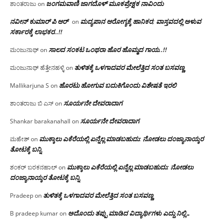
ಜಂಗಮವಾಣಿ ಜಾಗದೊಳ್ ಮೂಕಪ್ರೇಕ್ಷಕ ನಾವಿಂದು
ಶಾಂತರಾಜು
on
ನವೀನ್ ಕುಮಾರ್ ಪಿ ಆರ್
ಮದ್ಯಪಾನ ಆರೋಗ್ಯಕ್ಕೆ ಹಾನಿಕರ; ವಾಸ್ತವದಲ್ಲಿ ಅಳುವ
on
ಸರ್ಕಾರಕ್ಕೆ ಲಾಭಕರ..!!
ಸಾಲದ ಸಂಕಟ ಒಂಥರಾ ಹೊರ ಹೊಮ್ಮದ ಗಾಯ..!!
ಮಂಜುನಾಥ್
on
ತುಳಿತಕ್ಕೆ ಒಳಗಾದವರ ಮೇಲೆತ್ತಿದ ಸಂತ ಬಸವಣ್ಣ
ಮಂಜುನಾಥ್ ಹೆತ್ತೇನಹಳ್ಳಿ
on
ಹೊರಟು ಹೋಗುವ ಬದುಕಿಗೊಂದು ವಿಶೇಷತೆ ಇರಲಿ
Mallikarjuna S
on
ಸೂರ್ಯನೇ ದೇವರಾದಾಗ
ಶಾಂತರಾಜು ಬಿ ಎಸ್
on
ಸೂರ್ಯನೇ ದೇವರಾದಾಗ
Shankar barakanahall
on
ಮುಕ್ಕಾಲು ಎಕೆರೆಯಲ್ಲಿ ಏನ್ನೆಲ್ಲ‌ ಮಾಡಬಹುದು: ನೋಡಲು ದಂಜ್ಯಾನಾಯ್ಕರ
ಮಹೇಶ್
on
ತೋಟಕ್ಕೆ ಬನ್ನಿ
ಮುಕ್ಕಾಲು ಎಕೆರೆಯಲ್ಲಿ ಏನ್ನೆಲ್ಲ‌ ಮಾಡಬಹುದು: ನೋಡಲು
ಶಂಕರ್ ಬರಕನಹಾಲ್
on
ದಂಜ್ಯಾನಾಯ್ಕರ ತೋಟಕ್ಕೆ ಬನ್ನಿ
ತುಳಿತಕ್ಕೆ ಒಳಗಾದವರ ಮೇಲೆತ್ತಿದ ಸಂತ ಬಸವಣ್ಣ
Pradeep
on
ಅದೊಂದು ತಪ್ಪು ಮಾಡಿದ ವಿದ್ಯಾರ್ಥಿಗಳು ಎದ್ದು ನಿಲ್ಲಿ…
B pradeep kumar
on