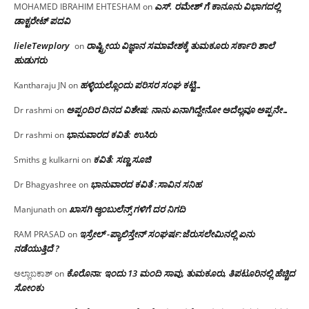
ಎಸ್. ರಮೇಶ್ ಗೆ ಕಾನೂನು ವಿಭಾಗದಲ್ಲಿ
MOHAMED IBRAHIM EHTESHAM
on
ಡಾಕ್ಟರೇಟ್ ಪದವಿ
lieleTewplory
ರಾಷ್ಟ್ರೀಯ ವಿಜ್ಞಾನ ಸಮಾವೇಶಕ್ಕೆ‌ ತುಮಕೂರು ಸರ್ಕಾರಿ ಶಾಲೆ
on
ಹುಡುಗರು
ಹಳ್ಳಿಯಲ್ಲೊಂದು ಪರಿಸರ ಸಂಘ ಕಟ್ಟಿ…
Kantharaju JN
on
ಅಪ್ಪಂದಿರ ದಿನದ ವಿಶೇಷ: ನಾನು ಏನಾಗಿದ್ದೇನೋ‌ ಅದೆಲ್ಲವೂ ಅಪ್ಪನೇ…
Dr rashmi
on
ಭಾನುವಾರದ ಕವಿತೆ: ಉಸಿರು
Dr rashmi
on
ಕವಿತೆ: ಸಣ್ಣ ಸೂಜಿ
Smiths g kulkarni
on
ಭಾನುವಾರದ ಕವಿತೆ :ಸಾವಿನ ಸನಿಹ
Dr Bhagyashree
on
ಖಾಸಗಿ ಆ್ಯಂಬುಲೆನ್ಸ್ ಗಳಿಗೆ ದರ ನಿಗದಿ
Manjunath
on
ಇಸ್ರೇಲ್ -ಪ್ಯಾಲಿಸ್ತೇನ್ ಸಂಘರ್ಷ:ಜೆರುಸಲೇಮಿನಲ್ಲಿ ಏನು
RAM PRASAD
on
ನಡೆಯುತ್ತಿದೆ ?
ಕೊರೊನಾ: ಇಂದು 13 ಮಂದಿ ಸಾವು, ತುಮಕೂರು, ತಿಪಟೂರಿನಲ್ಲಿ ಹೆಚ್ಚಿದ
ಅಲ್ಲಾಬಕಾಶ್
on
ಸೋಂಕು