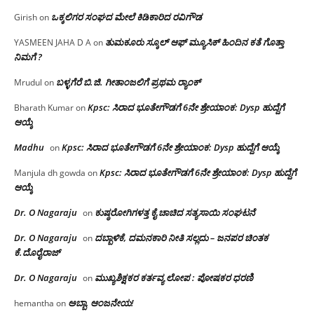
ಒಕ್ಕಲಿಗರ ಸಂಘದ ಮೇಲೆ ಕಿಡಿಕಾರಿದ ರವಿಗೌಡ
Girish
on
ತುಮಕೂರು ಸ್ಕೂಲ್ ಆಫ್ ಮ್ಯೂಸಿಕ್ ಹಿಂದಿನ ಕತೆ ಗೊತ್ತಾ
YASMEEN JAHA D A
on
ನಿಮಗೆ ?
ಬಳ್ಳಗೆರೆ ಬಿ.ಜಿ. ಗೀತಾಂಜಲಿಗೆ ಪ್ರಥಮ ರ‌್ಯಾಂಕ್
Mrudul
on
Kpsc: ಸಿರಾದ ಭೂತೇಗೌಡಗೆ 6ನೇ ಶ್ರೇಯಾಂಕ: Dysp ಹುದ್ದೆಗೆ
Bharath Kumar
on
ಆಯ್ಕೆ
Madhu
Kpsc: ಸಿರಾದ ಭೂತೇಗೌಡಗೆ 6ನೇ ಶ್ರೇಯಾಂಕ: Dysp ಹುದ್ದೆಗೆ ಆಯ್ಕೆ
on
Kpsc: ಸಿರಾದ ಭೂತೇಗೌಡಗೆ 6ನೇ ಶ್ರೇಯಾಂಕ: Dysp ಹುದ್ದೆಗೆ
Manjula dh gowda
on
ಆಯ್ಕೆ
Dr. O Nagaraju
ಕುಷ್ಠರೋಗಿಗಳತ್ತ ಕೈ ಚಾಚಿದ ಸತ್ಯಸಾಯಿ ಸಂಘಟನೆ
on
Dr. O Nagaraju
ದಬ್ಬಾಳಿಕೆ, ದಮನಕಾರಿ ನೀತಿ ಸಲ್ಲದು – ಜನಪರ ಚಿಂತಕ
on
ಕೆ.ದೊರೈರಾಜ್
Dr. O Nagaraju
ಮುಖ್ಯಶಿಕ್ಷಕರ ಕರ್ತವ್ಯ ಲೋಪ : ಪೋಷಕರ ಧರಣಿ
on
ಅಬ್ಬಾ, ಆಂಜನೇಯ!
hemantha
on