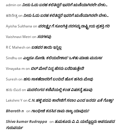
ನೀನು ಓದು ಬರಹ ಕಲಿತಿದ್ದರೆ ಇವರಿಗೆ ಋಣಿಯಾಗಿರಲೇ ಬೇಕು…
admin
on
ನೀನು ಓದು ಬರಹ ಕಲಿತಿದ್ದರೆ ಇವರಿಗೆ ಋಣಿಯಾಗಿರಲೇ ಬೇಕು…
ಹರಿನೇತ್ರ
on
ವರಲಕ್ಷ್ಮೀ ಗೆ ಸೂಲಗಿತ್ತಿ ನರಸಮ್ಮ‌ ರಾಷ್ಟ್ರೀಯ ಪ್ರಶಸ್ತಿ ಗರಿ
Ayisha Sulthana
on
ಸರಗಳವು
Vaishnavi Metri
on
ಬಡವರ ತಾಯಿ ಇನ್ನಿಲ್ಲ
R C Mahesh
on
ಎಲ್ಲರೂ ನೋಡಿ, ಕಲಿಯಬೇಕಾದ ‘ಒಳಿತು ಮಾಡು ಮನುಸಾ’
Sindhu
on
ಬಿಲ್ ಮೇಲೆ ನಿನ್ನ ಹೆಸರು ಬರೆದಿಡುತ್ತೇನೆ!
Vinayaka m
on
ಹಸು ಸಾಕಣೆದಾರರಿಗೆ ಬಂದಿದೆ ಹೊಸ ಹಸಿರು ಮೇವು
Suresh
on
ಮದಲಿಂಗನ ಕಣಿವೆಯಲ್ಲಿ ಕಂಡ ವಿಷಕನ್ಯೆ ಹೂವು
ಹನು ಬಿಎನ
on
C.N.ಹಳ್ಳಿ ಪದವಿ ಕಾಲೇಜಿಗೆ ಸಲಾಂ‌ ಎಂದ ಜನರು! ಏಕೆ ಗೊತ್ತಾ?
Lakshmi Y
on
Bharath n
ಗಾಂಧೀಜಿ ಕನಸಿನ ರಾಮ ರಾಜ್ಯ ಯಾವುದು?
on
Shiva kumar Rudrappa
ತುಮಕೂರು‌ ವಿ.ವಿ.ಯಲ್ಲೊಬ್ಬರು ಅಪರೂಪದ
on
ಗುರುವರ್ಯ