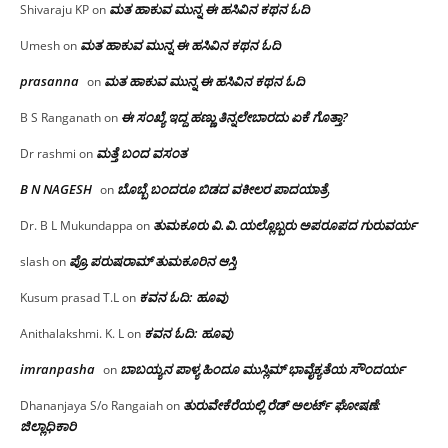
ಮತ ಹಾಕುವ ಮುನ್ನ ಈ ಹಸಿವಿನ ಕಥನ ಓದಿ
Shivaraju KP
on
ಮತ ಹಾಕುವ ಮುನ್ನ ಈ ಹಸಿವಿನ ಕಥನ ಓದಿ
Umesh
on
prasanna
ಮತ ಹಾಕುವ ಮುನ್ನ ಈ ಹಸಿವಿನ ಕಥನ ಓದಿ
on
ಈ ಸಂಖ್ಯೆ ಇದ್ದ ಹಣ್ಣು ತಿನ್ನಲೇಬಾರದು ಏಕೆ ಗೊತ್ತಾ?
B S Ranganath
on
ಮತ್ತೆ ಬಂದ ವಸಂತ
Dr rashmi
on
B N NAGESH
ಬೊಬ್ಬೆ ಬಂದರೂ ಬಿಡದ ವಕೀಲರ ಪಾದಯಾತ್ರೆ
on
ತುಮಕೂರು‌ ವಿ.ವಿ.ಯಲ್ಲೊಬ್ಬರು ಅಪರೂಪದ ಗುರುವರ್ಯ
Dr. B L Mukundappa
on
ಪ್ರೊ.ಪರುಷರಾಮ್ ತುಮಕೂರಿನ ಆಸ್ತಿ
slash
on
ಕವನ ಓದಿ: ಹೂವು
Kusum prasad T.L
on
ಕವನ ಓದಿ: ಹೂವು
Anithalakshmi. K. L
on
imranpasha
ಬಾಬಯ್ಯನ ಪಾಳ್ಯ ಹಿಂದೂ ಮುಸ್ಲಿಮ್ ಭಾವೈಕ್ಯತೆಯ ಸೌಂದರ್ಯ
on
ತುರುವೇಕೆರೆಯಲ್ಲಿ ರೆಡ್ ಅಲರ್ಟ್ ಘೋಷಣೆ:
Dhananjaya S/o Rangaiah
on
ಜಿಲ್ಲಾಧಿಕಾರಿ