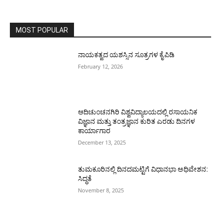
MOST POPULAR
ನಾಯಕತ್ವದ ಯಶಸ್ಸಿನ ಸೂತ್ರಗಳ ಕೈಪಿಡಿ
February 12, 2026
ಆದಿಚುಂಚನಗಿರಿ ವಿಶ್ವವಿದ್ಯಾಲಯದಲ್ಲಿ ರಸಾಯನಿಕ
ವಿಜ್ಞಾನ ಮತ್ತು ತಂತ್ರಜ್ಞಾನ ಕುರಿತ ಎರಡು ದಿನಗಳ
ಕಾರ್ಯಾಗಾರ
December 13, 2025
ತುಮಕೂರಿನಲ್ಲಿ ದಿನದಮಟ್ಟಿಗೆ ವಿಧಾನಭಾ ಅಧಿವೇಶನ:
ಸಿದ್ಧತೆ
November 8, 2025