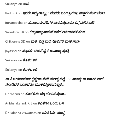
ಗುರು
Sukanya
on
ಇವರೇ ನಮ್ಮ ಡಾಕ್ಟ್ರು; : ದೇವರೇ ಬಂದ್ರೂ ರಜನಿ ಡಾಕ್ಟರೇ ಹೇಳ್ ಬೇಕು!
Padmini
on
ತುಮಕೂರು ನದಿಗಳ ಪುನರುಜ್ಜೀವನದ ಬಗ್ಗೆ ಮೌನ ಏಕೆ?
imranpasha
on
ಕದ್ದುಮುಚ್ಚಿ ಮದುವೆ ತಡೆದ ಅಧಿಕಾರಿಗಳ ತಂಡ
Varadaraju K
on
ಮಳೆ: ಬಿದ್ದ ಮರ, ಸಿಡಿಲಿಗೆ 5 ಮೇಕೆ ಸಾವು
Chikkanna SD
on
ಪತ್ರಕರ್ತ ಚಿದುಗೆ ವೈ.ಕೆ.ರಾಮಯ್ಯ ಪ್ರಶಸ್ತಿ
Jayashri
on
ಕೊಳಲ ಕರೆ
Sukanya
on
ಕೊಳಲ ಕರೆ
Sukanya
on
ಚಾ ಶಿ ಜಯಕುಮಾರ್ ಕೃಷ್ಣರಾಜಪೇಟೆ.ಮಂಡ್ಯ ಜಿಲ್ಲೆ.
ಮಂಡ್ಯ: ಈ ಸರ್ಕಾರಿ ಶಾಲೆ
on
ನೋಡಿದರೆ ಎಂಥವರೂ ಮೂಕವಿಸ್ಮಿತರಾಗುತ್ತಾರೆ…
ಕವನ ಓದಿ: ಚೆರ್ರಿ ಹೂವಿನ ಪ್ರೇಮ…
Dr rashmi
on
ಕವಿತೆಗೂ ಒಂದು ದಿನ
Anithalakshmi. K. L
on
ಕವಿತೆ ಓದಿ: ಯುದ್ಧ
Dr kalpana viswanath
on