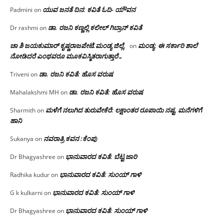
ಯುವ ಜನತೆ ದಿನ: ಕವಿತೆ ಓದಿ- ಯೌವನ
Padmini
on
ಡಾ. ರಜನಿ‌ ಕಣ್ಣಲ್ಲಿ ಕಲೀಲ್ ಗಿಬ್ರಾನ್ ಕವಿತೆ
Dr rashmi
on
ಚಾ ಶಿ ಜಯಕುಮಾರ್ ಕೃಷ್ಣರಾಜಪೇಟೆ.ಮಂಡ್ಯ ಜಿಲ್ಲೆ.
ಮಂಡ್ಯ: ಈ ಸರ್ಕಾರಿ ಶಾಲೆ
on
ನೋಡಿದರೆ ಎಂಥವರೂ ಮೂಕವಿಸ್ಮಿತರಾಗುತ್ತಾರೆ…
ಡಾ. ರಜನಿ ಕವಿತೆ: ಹೊಸ ವರುಷ
Triveni
on
ಡಾ. ರಜನಿ ಕವಿತೆ: ಹೊಸ ವರುಷ
Mahalakshmi MH
on
ಮಳೆಗೆ ನಲುಗಿದ ತುರುವೇಕೆರೆ: ಲಕ್ಷಾಂತರ ರೂಪಾಯಿ ನಷ್ಟ, ಮನೆಗಳಿಗೆ
Sharmith
on
ಹಾನಿ
ನವರಾತ್ರಿ ಕವನ :ಕೆಂಪು
Sukanya
on
ಭಾನುವಾರದ ಕವಿತೆ: ಬೆಟ್ಟ ಜಾರಿ
Dr Bhagyashree
on
ಭಾನುವಾರದ ಕವಿತೆ: ಸುಂಯ್ ಗಾಳಿ
Radhika kudur
on
ಭಾನುವಾರದ ಕವಿತೆ: ಸುಂಯ್ ಗಾಳಿ
G k kulkarni
on
ಭಾನುವಾರದ ಕವಿತೆ: ಸುಂಯ್ ಗಾಳಿ
Dr Bhagyashree
on