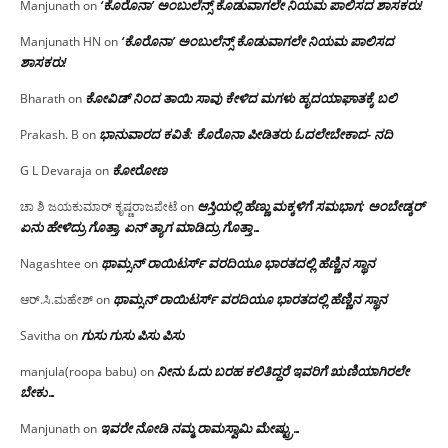
‘ಕೊರೊನಾ’ ಅಂಬುಲೆನ್ಸ್ ಕೊಡುವಾಗಲೇ ನಿಯಮ ಪಾಲಿಸದ ಶಾಸಕರು!
Manjunath
on
‘ಕೊರೊನಾ’ ಅಂಬುಲೆನ್ಸ್ ಕೊಡುವಾಗಲೇ ನಿಯಮ ಪಾಲಿಸದ
Manjunath HN
on
ಶಾಸಕರು!
ಕೋವಿಡ್ ನಿಂದ ತಾಯಿ ಸಾವು ಕೇಳಿದ ಮಗಳು ಹೃದಯಾಘಾತಕ್ಕೆ ಬಲಿ
Bharath
on
ಭಾನುವಾರದ ಕವಿತೆ: ಕೊರೊನಾ ಪೀಡಿತರು ಓದಲೇಬೇಕಾದ- ನದಿ
Prakash. B
on
ಕೋರೋಣ
G L Devaraja
on
ಆಸ್ತಿಯಲ್ಲಿ ಹೆಣ್ಣು ಮಕ್ಕಳಿಗೆ ಸಮಭಾಗ; ಅಂಬೇಡ್ಕರ್
ಚಾ ಶಿ ಜಯಕುಮಾರ್ ಕೃಷ್ಣರಾಜಪೇಟೆ
on
ಏನು ಹೇಳಿದ್ರು ಗೊತ್ತಾ, ಏನ್ ತ್ಯಾಗ ಮಾಡಿದ್ರು ಗೊತ್ತಾ…
ಥಾಮ್ಸನ್ ರಾಯಿಟರ್ಸ್ ವರದಿಯೂ ಭಾರತದಲ್ಲಿ ಹೆಣ್ಣಿನ ಸ್ಥಾನ‌
Nagashtee
on
ಥಾಮ್ಸನ್ ರಾಯಿಟರ್ಸ್ ವರದಿಯೂ ಭಾರತದಲ್ಲಿ ಹೆಣ್ಣಿನ ಸ್ಥಾನ‌
ಆರ್.ಸಿ.ಮಹೇಶ್
on
ಗುಸು ಗುಸು ಪಿಸು ಪಿಸು
Savitha
on
ನೀನು ಓದು ಬರಹ ಕಲಿತಿದ್ದರೆ ಇವರಿಗೆ ಋಣಿಯಾಗಿರಲೇ
manjula(roopa babu)
on
ಬೇಕು…
ಇವರೇ‌ ನೋಡಿ‌ ನಮ್ಮ‌ ರಾಮಸ್ವಾಮಿ ಮೇಷ್ಟ್ರು…
Manjunath
on