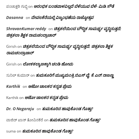
ಆರಂಭಿಕ ಬಂಡವಾಳವಿಲ್ಲದೆ ಬೆಳೆಯುವ ಬೆಳೆ- ಮಿಡಿ ಸೌತೆ
ಪಂಚಾಕ್ಷರಿ ಗುಬ್ಬಿ
on
Dasanna
ದೇವಲಕೆರೆಯಲ್ಲಿ ವಿಜೃಂಭಣೆಯ ರಾಜ್ಯೋತ್ಸವ
on
ShravanKumar reddy
ಚಿತ್ರಕಲೆಯಿಂದ ಬೌದ್ಧಿಕ ಸಾಮರ್ಥ್ಯ ವೃದ್ಧಿಸುತ್ತದೆ;
on
ಚಿತ್ರಕಲಾ ಶಿಕ್ಷಕ ರಾಮಚಂದ್ರಾಚಾರ್
ಚಿತ್ರಕಲೆಯಿಂದ ಬೌದ್ಧಿಕ ಸಾಮರ್ಥ್ಯ ವೃದ್ಧಿಸುತ್ತದೆ; ಚಿತ್ರಕಲಾ ಶಿಕ್ಷಕ
Girish
on
ರಾಮಚಂದ್ರಾಚಾರ್
ಲೋಕಕಲ್ಯಾಣಕ್ಕಾಗಿ ಚಂಡಿ ಹೋಮ
Girish
on
ತುಮಕೂರಿಗೆ ಮುಖ್ಯಮಂತ್ರಿ ಬಿಎಸ್ ವೈ: ಕೆ.ಎನ್.ರಾಜಣ್ಣ
ಸುನಿಲ್ ಕುಮಾರ್
on
Karthik
ಆಟೋ ಚಾಲಕರ ಕನ್ನಡ ಪ್ರೇಮ
on
ಆಟೋ ಚಾಲಕರ ಕನ್ನಡ ಪ್ರೇಮ
Karthik
on
Dr. O Nagaraju
ತುಮಕೂರಿನ ಹಾವುಕೊಂಡ ಗೊತ್ತಾ?
on
ತುಮಕೂರಿನ ಹಾವುಕೊಂಡ ಗೊತ್ತಾ?
ವಾಜಿದ್ ಖಾನ್ ತೋವಿನಕೆರೆ
on
ತುಮಕೂರಿನ ಹಾವುಕೊಂಡ ಗೊತ್ತಾ?
suma
on