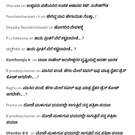
ಉಳ್ಳವರು ಪಡೆಯದಿರಿ ಉಚಿತ ಆಹಾರದ ಕಿಟ್: ಸುರೇಶಗೌಡ
Sharada
on
ಹೇಗಿದ್ದ ಬಾವಿ ಹೇಗಾಯಿತು ಗೊತ್ತಾ…!
Panchaksharaiah t h
on
ಹೋಗದಿರಿ ದೇವಳಕ್ಕೆ
Deepika Ramakrishnaiah
on
ತಾಯಿ ಪ್ರೀತಿಗೆ ಬೆಲೆ ಕಟ್ಟಲಾದೀತೆ….?
P.t.chikkanna
on
ತಾಯಿ ಪ್ರೀತಿಗೆ ಬೆಲೆ ಕಟ್ಟಲಾದೀತೆ….?
ಚನ್ನಕೇಶವ
on
Kantharaju k
ಬಾಬಾ ಸಾಹೇಬ್ ಅಂಬೇಡ್ಕರರ ದೃಷ್ಟಿಯಲ್ಲಿ ಆದರ್ಶ ಭಾರತ
on
ಮಾಸಿದ ಪಂಚೆ, ಹೆಗಲ ಮೇಲೆ ಟವಲ್‌ ಇವು ಮಾತ್ರ ರೈತರ ಡ್ರೆಸ್‌
B pradeep kumar
on
ಕೋಡ್ ಆಗಬೇಕೇ…..?‌
ಮಾಸಿದ ಪಂಚೆ, ಹೆಗಲ ಮೇಲೆ ಟವಲ್‌ ಇವು ಮಾತ್ರ ರೈತರ ಡ್ರೆಸ್‌ ಕೋಡ್
Raghu
on
ಆಗಬೇಕೇ…..?‌
ದೋಣಿ ಮುಳುಗುವ ಭಯದಲ್ಲೇ ಸಾಗುತ್ತಿದೆ ನನ್ನ ಪತ್ರಿಕಾ ಪಯಣ
Prema
on
ದೋಣಿ ಮುಳುಗುವ ಭಯದಲ್ಲೇ ಸಾಗುತ್ತಿದೆ ನನ್ನ ಪತ್ರಿಕಾ
B pradeep kumar
on
ಪಯಣ
Shankar B K
ದೋಣಿ ಮುಳುಗುವ ಭಯದಲ್ಲೇ ಸಾಗುತ್ತಿದೆ ನನ್ನ ಪತ್ರಿಕಾ ಪಯಣ
on