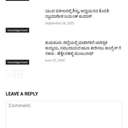
ಯುವ ವಕೀಲರಲ್ಲಿ ಶಿಸ್ತು, ಅಧ್ಯಯನದ ಕೊರತೆ:
ನ್ಯಾಯಾದೀಶ ಜಯಂತ್ ಕುಮಾರ್
September 24, 2025
Uncategorized
ತುಮಕೂರು ಜಿಲ್ಲೆಯಲ್ಲಿ ಮಾದಿಗರಿಗೆ ಚಾರಿತ್ರಿಕ
ಅನ್ಯಾಯ, ಸಮುದಾಯದ ಋಣ ತೀರಿಸಲು ಕಾಂಗ್ರೆಸ್ ಗೆ
ಸಕಾಲ : ಹೆತ್ತೇನಹಳ್ಳಿ ಮಂಜುನಾಥ್
June 27, 2025
Uncategorized
LEAVE A REPLY