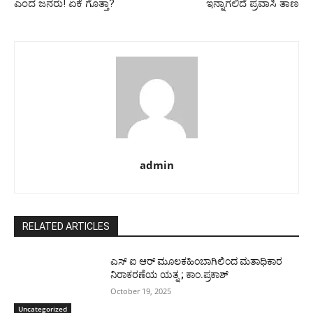
ಎಂದ ಜನರು! ಏಕೆ ಗೊತ್ತಾ?
ಇನ್ನಾಗಲಿದೆ ಪ್ರವಾಸಿ ತಾಣ
admin
RELATED ARTICLES
ಎಸ್ ಐ ಆರ್ ಮೂಲಕಹಿಂಬಾಗಿಲಿಂದ ಮತಾಧಿಕಾರ
ನಿರಾಕರಣೆಯ ಯತ್ನ ; ಕಾಂ.ಪ್ರಕಾಶ್
October 19, 2025
Uncategorized