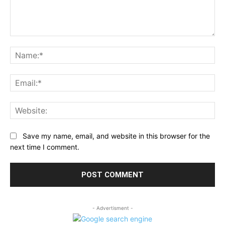
Comment:
Na
Ema
Web
Save my name, email, and website in this browser for the
next time I comment.
- Advertisment -