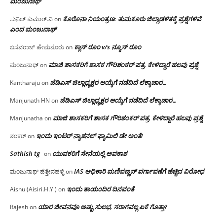
ಮಂಜು‌ನಾಥ್
ಕೊರೊನಾ ನಿಯಂತ್ರಣ: ತುಮಕೂರು ಜಿಲ್ಲಾಡಳಿತಕ್ಕೆ ಪ್ರಶ್ನೆಗಳಿವೆ
ಸುನಿಲ್ ಕುಮಾರ್.ವಿ
on
ಎಂದ ಮಂಜು‌ನಾಥ್
ಕ್ಲಾಸ್ ರೂಂ v/s ನ್ಯೂಸ್ ರೂಂ
ಬಸವರಾಜ್ ಹೇಮನೂರು
on
ಮಾಜಿ ಶಾಸಕರಿಗೆ ಶಾಸಕ ಗೌರಿಶಂಕರ್ ಪತ್ರ, ಕೇಳಿದ್ದಾರೆ ಹಲವು ಪ್ರಶ್ನೆ
ಮಂಜುನಾಥ್
on
ಜೆಡಿಎಸ್ ಜಿಲ್ಲಾಧ್ಯಕ್ಷರ ಆಯ್ಕೆಗೆ ನಡೆದಿದೆ ಲೆಕ್ಕಾಚಾರ…
Kantharaju
on
ಜೆಡಿಎಸ್ ಜಿಲ್ಲಾಧ್ಯಕ್ಷರ ಆಯ್ಕೆಗೆ ನಡೆದಿದೆ ಲೆಕ್ಕಾಚಾರ…
Manjunath HN
on
ಮಾಜಿ ಶಾಸಕರಿಗೆ ಶಾಸಕ ಗೌರಿಶಂಕರ್ ಪತ್ರ, ಕೇಳಿದ್ದಾರೆ ಹಲವು ಪ್ರಶ್ನೆ
Manjunatha
on
ಇಂದು ಇಂಟರ್ ನ್ಯಾಶನಲ್ ಫ್ಯಾಮಿಲಿ ಡೇ ಅಂತೆ!
ಶಂಕರ್
on
Sathish tg
ಯುವಕರಿಗೆ ಸೇನೆಯಲ್ಲಿ ಅವಕಾಶ
on
IAS ಅಧಿಕಾರಿ ಮಣಿವಣ್ಣನ್ ವರ್ಗಾವಣೆಗೆ ಹೆಚ್ಚಿದ‌ ವಿರೋಧ
ಮಂಜುನಾಥ್ ಹೆತ್ತೇನಹಳ್ಳಿ
on
ಇಂದು ತಾಯಂದಿರ ದಿನವಂತೆ
Aishu (Aisiri.H.Y )
on
ಯಾರ ಜೀವನವೂ ಅಷ್ಟು ಸುಲಭ, ಸರಾಗವಲ್ಲ ಏಕೆ ಗೊತ್ತಾ?
Rajesh
on