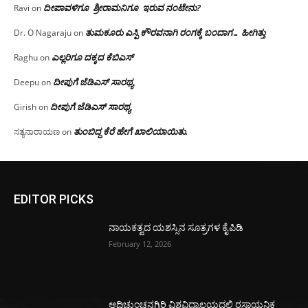
ದೀಪಾವಳಿಗೂ ಶ್ರೀರಾಮನಿಗೂ ಇರುವ ನಂಟೇನು?
Ravi
on
ತುಮಕೂರು ಎಸ್ಪಿ ಕೌರವನಾಗಿ ರಂಗಕ್ಕೆ ಬಂದಾಗ… ಹೀಗಿತ್ತು
Dr. O Nagaraju
on
ಎಲ್ಲರಿಗೂ ದಕ್ಕದ ಕೆಬಿಎಸ್
Raghu
on
ದೀಪುಗೆ ಜೆಡಿಎಸ್ ಸಾರಥ್ಯ
Deepu
on
ದೀಪುಗೆ ಜೆಡಿಎಸ್ ಸಾರಥ್ಯ
Girish
on
ತುಂಬಿದ್ದ ಕೆರೆ ಹೇಗೆ ಖಾಲಿಯಾಯಿತು.
ಸತ್ಯನಾರಾಯಣ
on
EDITOR PICKS
ನಾಯಕತ್ವದ ಯಶಸ್ಸಿನ ಸೂತ್ರಗಳ ಕೈಪಿಡಿ
February 12, 2026
ಆದಿಚುಂಚನಗಿರಿ ವಿಶ್ವವಿದ್ಯಾಲಯದಲ್ಲಿ ರಸಾಯನಿಕ