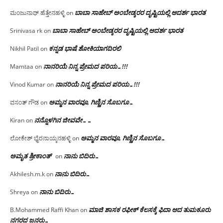
ಬಾಬಾ ಸಾಹೇಬ್ ಅಂಬೇಡ್ಕರರ ದೃಷ್ಟಿಯಲ್ಲಿ ಆದರ್ಶ ಭಾರತ
ಮಂಜುನಾಥ್ ಹೆತ್ತೇನಹಳ್ಳಿ
on
ಬಾಬಾ ಸಾಹೇಬ್ ಅಂಬೇಡ್ಕರರ ದೃಷ್ಟಿಯಲ್ಲಿ ಆದರ್ಶ ಭಾರತ
Srinivasa rk
on
ಕನ್ನಡ ಭಾಷೆ ಶೋಕಿಯಾಗದಿರಲಿ
Nikhil Patil
on
ನಾನರಿಯೆ ನಿನ್ನ ಪ್ರೇಮದ ಪರಿಯ…!!!
Mamtaa
on
ನಾನರಿಯೆ ನಿನ್ನ ಪ್ರೇಮದ ಪರಿಯ…!!!
Vinod Kumar
on
ಅಮ್ಮನ ವಾರವೂ, ಗಿಣ್ಣಿನ ಸೊಬಗೂ…
ವಸಂತ್ ಗೌಡ
on
ನನ್ನೊಳಗಿನ ಜೀವವೇ……
Kiran
on
ಅಮ್ಮನ ವಾರವೂ, ಗಿಣ್ಣಿನ ಸೊಬಗೂ…
ಲೋಕೇಶ್ ಭೈರನಾಯ್ಕನಹಳ್ಳಿ
on
ಅಮೃತ ಶ್ರೀಕಾಂತ್
ನಾನು ಬಿದಿರು…
on
ನಾನು ಬಿದಿರು…
Akhilesh.m.k
on
ನಾನು ಬಿದಿರು…
Shreya
on
ಮಾಜಿ ಶಾಸಕ ರಫೀಕ್ ಕೆಲಸಕ್ಕೆ ಫಿದಾ ಆದ ತುಮಕೂರು
B.Mohammed Raffi Khan
on
ನಗರದ ಜನರು…