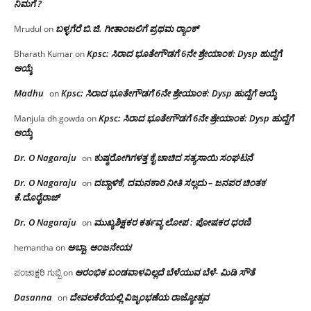
ನಿಮಗೆ ?
ಬಳ್ಳಗೆರೆ ಬಿ.ಜಿ. ಗೀತಾಂಜಲಿಗೆ ಪ್ರಥಮ ರ‌್ಯಾಂಕ್
Mrudul
on
Kpsc: ಸಿರಾದ ಭೂತೇಗೌಡಗೆ 6ನೇ ಶ್ರೇಯಾಂಕ: Dysp ಹುದ್ದೆಗೆ
Bharath Kumar
on
ಆಯ್ಕೆ
Madhu
Kpsc: ಸಿರಾದ ಭೂತೇಗೌಡಗೆ 6ನೇ ಶ್ರೇಯಾಂಕ: Dysp ಹುದ್ದೆಗೆ ಆಯ್ಕೆ
on
Kpsc: ಸಿರಾದ ಭೂತೇಗೌಡಗೆ 6ನೇ ಶ್ರೇಯಾಂಕ: Dysp ಹುದ್ದೆಗೆ
Manjula dh gowda
on
ಆಯ್ಕೆ
Dr. O Nagaraju
ಕುಷ್ಠರೋಗಿಗಳತ್ತ ಕೈ ಚಾಚಿದ ಸತ್ಯಸಾಯಿ ಸಂಘಟನೆ
on
Dr. O Nagaraju
ದಬ್ಬಾಳಿಕೆ, ದಮನಕಾರಿ ನೀತಿ ಸಲ್ಲದು – ಜನಪರ ಚಿಂತಕ
on
ಕೆ.ದೊರೈರಾಜ್
Dr. O Nagaraju
ಮುಖ್ಯಶಿಕ್ಷಕರ ಕರ್ತವ್ಯ ಲೋಪ : ಪೋಷಕರ ಧರಣಿ
on
ಅಬ್ಬಾ, ಆಂಜನೇಯ!
hemantha
on
ಆರಂಭಿಕ ಬಂಡವಾಳವಿಲ್ಲದೆ ಬೆಳೆಯುವ ಬೆಳೆ- ಮಿಡಿ ಸೌತೆ
ಪಂಚಾಕ್ಷರಿ ಗುಬ್ಬಿ
on
Dasanna
ದೇವಲಕೆರೆಯಲ್ಲಿ ವಿಜೃಂಭಣೆಯ ರಾಜ್ಯೋತ್ಸವ
on