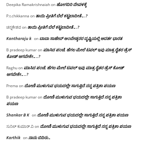
ಹೋಗದಿರಿ ದೇವಳಕ್ಕೆ
Deepika Ramakrishnaiah
on
ತಾಯಿ ಪ್ರೀತಿಗೆ ಬೆಲೆ ಕಟ್ಟಲಾದೀತೆ….?
P.t.chikkanna
on
ತಾಯಿ ಪ್ರೀತಿಗೆ ಬೆಲೆ ಕಟ್ಟಲಾದೀತೆ….?
ಚನ್ನಕೇಶವ
on
Kantharaju k
ಬಾಬಾ ಸಾಹೇಬ್ ಅಂಬೇಡ್ಕರರ ದೃಷ್ಟಿಯಲ್ಲಿ ಆದರ್ಶ ಭಾರತ
on
ಮಾಸಿದ ಪಂಚೆ, ಹೆಗಲ ಮೇಲೆ ಟವಲ್‌ ಇವು ಮಾತ್ರ ರೈತರ ಡ್ರೆಸ್‌
B pradeep kumar
on
ಕೋಡ್ ಆಗಬೇಕೇ…..?‌
ಮಾಸಿದ ಪಂಚೆ, ಹೆಗಲ ಮೇಲೆ ಟವಲ್‌ ಇವು ಮಾತ್ರ ರೈತರ ಡ್ರೆಸ್‌ ಕೋಡ್
Raghu
on
ಆಗಬೇಕೇ…..?‌
ದೋಣಿ ಮುಳುಗುವ ಭಯದಲ್ಲೇ ಸಾಗುತ್ತಿದೆ ನನ್ನ ಪತ್ರಿಕಾ ಪಯಣ
Prema
on
ದೋಣಿ ಮುಳುಗುವ ಭಯದಲ್ಲೇ ಸಾಗುತ್ತಿದೆ ನನ್ನ ಪತ್ರಿಕಾ
B pradeep kumar
on
ಪಯಣ
Shankar B K
ದೋಣಿ ಮುಳುಗುವ ಭಯದಲ್ಲೇ ಸಾಗುತ್ತಿದೆ ನನ್ನ ಪತ್ರಿಕಾ ಪಯಣ
on
ದೋಣಿ ಮುಳುಗುವ ಭಯದಲ್ಲೇ ಸಾಗುತ್ತಿದೆ ನನ್ನ ಪತ್ರಿಕಾ ಪಯಣ
ಸುನಿಲ್ ಕುಮಾರ್.ವಿ
on
Karthik
ನಾನು ಬಿದಿರು…
on