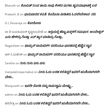
ಕೋವಿಡ್ ನಿಂದ ತಾಯಿ ಸಾವು ಕೇಳಿದ ಮಗಳು ಹೃದಯಾಘಾತಕ್ಕೆ ಬಲಿ
Bharath
on
ಭಾನುವಾರದ ಕವಿತೆ: ಕೊರೊನಾ ಪೀಡಿತರು ಓದಲೇಬೇಕಾದ- ನದಿ
Prakash. B
on
ಕೋರೋಣ
G L Devaraja
on
ಆಸ್ತಿಯಲ್ಲಿ ಹೆಣ್ಣು ಮಕ್ಕಳಿಗೆ ಸಮಭಾಗ; ಅಂಬೇಡ್ಕರ್
ಚಾ ಶಿ ಜಯಕುಮಾರ್ ಕೃಷ್ಣರಾಜಪೇಟೆ
on
ಏನು ಹೇಳಿದ್ರು ಗೊತ್ತಾ, ಏನ್ ತ್ಯಾಗ ಮಾಡಿದ್ರು ಗೊತ್ತಾ…
ಥಾಮ್ಸನ್ ರಾಯಿಟರ್ಸ್ ವರದಿಯೂ ಭಾರತದಲ್ಲಿ ಹೆಣ್ಣಿನ ಸ್ಥಾನ‌
Nagashtee
on
ಥಾಮ್ಸನ್ ರಾಯಿಟರ್ಸ್ ವರದಿಯೂ ಭಾರತದಲ್ಲಿ ಹೆಣ್ಣಿನ ಸ್ಥಾನ‌
ಆರ್.ಸಿ.ಮಹೇಶ್
on
ಗುಸು ಗುಸು ಪಿಸು ಪಿಸು
Savitha
on
ನೀನು ಓದು ಬರಹ ಕಲಿತಿದ್ದರೆ ಇವರಿಗೆ ಋಣಿಯಾಗಿರಲೇ
manjula(roopa babu)
on
ಬೇಕು…
ಇವರೇ‌ ನೋಡಿ‌ ನಮ್ಮ‌ ರಾಮಸ್ವಾಮಿ ಮೇಷ್ಟ್ರು…
Manjunath
on
ನೀನು ಓದು ಬರಹ ಕಲಿತಿದ್ದರೆ ಇವರಿಗೆ ಋಣಿಯಾಗಿರಲೇ ಬೇಕು…
admin
on
ನೀನು ಓದು ಬರಹ ಕಲಿತಿದ್ದರೆ ಇವರಿಗೆ ಋಣಿಯಾಗಿರಲೇ ಬೇಕು…
ಹರಿನೇತ್ರ
on