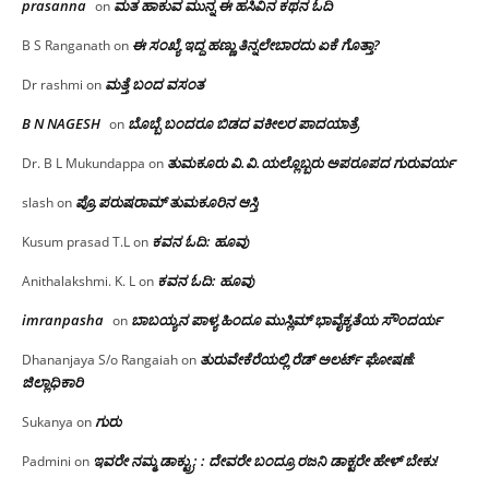
prasanna
ಮತ ಹಾಕುವ ಮುನ್ನ ಈ ಹಸಿವಿನ ಕಥನ ಓದಿ
on
ಈ ಸಂಖ್ಯೆ ಇದ್ದ ಹಣ್ಣು ತಿನ್ನಲೇಬಾರದು ಏಕೆ ಗೊತ್ತಾ?
B S Ranganath
on
ಮತ್ತೆ ಬಂದ ವಸಂತ
Dr rashmi
on
B N NAGESH
ಬೊಬ್ಬೆ ಬಂದರೂ ಬಿಡದ ವಕೀಲರ ಪಾದಯಾತ್ರೆ
on
ತುಮಕೂರು‌ ವಿ.ವಿ.ಯಲ್ಲೊಬ್ಬರು ಅಪರೂಪದ ಗುರುವರ್ಯ
Dr. B L Mukundappa
on
ಪ್ರೊ.ಪರುಷರಾಮ್ ತುಮಕೂರಿನ ಆಸ್ತಿ
slash
on
ಕವನ ಓದಿ: ಹೂವು
Kusum prasad T.L
on
ಕವನ ಓದಿ: ಹೂವು
Anithalakshmi. K. L
on
imranpasha
ಬಾಬಯ್ಯನ ಪಾಳ್ಯ ಹಿಂದೂ ಮುಸ್ಲಿಮ್ ಭಾವೈಕ್ಯತೆಯ ಸೌಂದರ್ಯ
on
ತುರುವೇಕೆರೆಯಲ್ಲಿ ರೆಡ್ ಅಲರ್ಟ್ ಘೋಷಣೆ:
Dhananjaya S/o Rangaiah
on
ಜಿಲ್ಲಾಧಿಕಾರಿ
ಗುರು
Sukanya
on
ಇವರೇ ನಮ್ಮ ಡಾಕ್ಟ್ರು; : ದೇವರೇ ಬಂದ್ರೂ ರಜನಿ ಡಾಕ್ಟರೇ ಹೇಳ್ ಬೇಕು!
Padmini
on