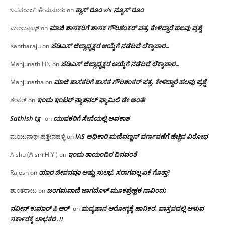
ಕ್ಲಾಸ್ ರೂಂ v/s ನ್ಯೂಸ್ ರೂಂ
ಬಸವರಾಜ್ ಹೇಮನೂರು
on
ಮಾಜಿ ಶಾಸಕರಿಗೆ ಶಾಸಕ ಗೌರಿಶಂಕರ್ ಪತ್ರ, ಕೇಳಿದ್ದಾರೆ ಹಲವು ಪ್ರಶ್ನೆ
ಮಂಜುನಾಥ್
on
ಜೆಡಿಎಸ್ ಜಿಲ್ಲಾಧ್ಯಕ್ಷರ ಆಯ್ಕೆಗೆ ನಡೆದಿದೆ ಲೆಕ್ಕಾಚಾರ…
Kantharaju
on
ಜೆಡಿಎಸ್ ಜಿಲ್ಲಾಧ್ಯಕ್ಷರ ಆಯ್ಕೆಗೆ ನಡೆದಿದೆ ಲೆಕ್ಕಾಚಾರ…
Manjunath HN
on
ಮಾಜಿ ಶಾಸಕರಿಗೆ ಶಾಸಕ ಗೌರಿಶಂಕರ್ ಪತ್ರ, ಕೇಳಿದ್ದಾರೆ ಹಲವು ಪ್ರಶ್ನೆ
Manjunatha
on
ಇಂದು ಇಂಟರ್ ನ್ಯಾಶನಲ್ ಫ್ಯಾಮಿಲಿ ಡೇ ಅಂತೆ!
ಶಂಕರ್
on
Sathish tg
ಯುವಕರಿಗೆ ಸೇನೆಯಲ್ಲಿ ಅವಕಾಶ
on
IAS ಅಧಿಕಾರಿ ಮಣಿವಣ್ಣನ್ ವರ್ಗಾವಣೆಗೆ ಹೆಚ್ಚಿದ‌ ವಿರೋಧ
ಮಂಜುನಾಥ್ ಹೆತ್ತೇನಹಳ್ಳಿ
on
ಇಂದು ತಾಯಂದಿರ ದಿನವಂತೆ
Aishu (Aisiri.H.Y )
on
ಯಾರ ಜೀವನವೂ ಅಷ್ಟು ಸುಲಭ, ಸರಾಗವಲ್ಲ ಏಕೆ ಗೊತ್ತಾ?
Rajesh
on
ಜಂಗಮವಾಣಿ ಜಾಗದೊಳ್ ಮೂಕಪ್ರೇಕ್ಷಕ ನಾವಿಂದು
ಶಾಂತರಾಜು
on
ನವೀನ್ ಕುಮಾರ್ ಪಿ ಆರ್
ಮದ್ಯಪಾನ ಆರೋಗ್ಯಕ್ಕೆ ಹಾನಿಕರ; ವಾಸ್ತವದಲ್ಲಿ ಅಳುವ
on
ಸರ್ಕಾರಕ್ಕೆ ಲಾಭಕರ..!!