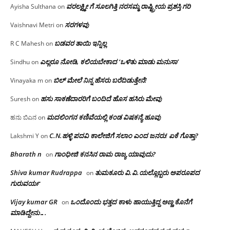
ವರಲಕ್ಷ್ಮೀ ಗೆ ಸೂಲಗಿತ್ತಿ ನರಸಮ್ಮ‌ ರಾಷ್ಟ್ರೀಯ ಪ್ರಶಸ್ತಿ ಗರಿ
Ayisha Sulthana
on
ಸರಗಳವು
Vaishnavi Metri
on
ಬಡವರ ತಾಯಿ ಇನ್ನಿಲ್ಲ
R C Mahesh
on
ಎಲ್ಲರೂ ನೋಡಿ, ಕಲಿಯಬೇಕಾದ ‘ಒಳಿತು ಮಾಡು ಮನುಸಾ’
Sindhu
on
ಬಿಲ್ ಮೇಲೆ ನಿನ್ನ ಹೆಸರು ಬರೆದಿಡುತ್ತೇನೆ!
Vinayaka m
on
ಹಸು ಸಾಕಣೆದಾರರಿಗೆ ಬಂದಿದೆ ಹೊಸ ಹಸಿರು ಮೇವು
Suresh
on
ಮದಲಿಂಗನ ಕಣಿವೆಯಲ್ಲಿ ಕಂಡ ವಿಷಕನ್ಯೆ ಹೂವು
ಹನು ಬಿಎನ
on
C.N.ಹಳ್ಳಿ ಪದವಿ ಕಾಲೇಜಿಗೆ ಸಲಾಂ‌ ಎಂದ ಜನರು! ಏಕೆ ಗೊತ್ತಾ?
Lakshmi Y
on
Bharath n
ಗಾಂಧೀಜಿ ಕನಸಿನ ರಾಮ ರಾಜ್ಯ ಯಾವುದು?
on
Shiva kumar Rudrappa
ತುಮಕೂರು‌ ವಿ.ವಿ.ಯಲ್ಲೊಬ್ಬರು ಅಪರೂಪದ
on
ಗುರುವರ್ಯ
Vijay kumar GR
ಒಂದೊಂದು ಭತ್ತದ ಕಾಳು ಹಾಯುತ್ತಿದ್ದ ಅಣ್ಣ ಕೊನೆಗೆ
on
ಮಾಡಿದ್ದೇನು….