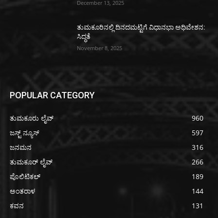
December 13, 2025
ತುಮಕೂರಿನಲ್ಲಿ ದಿನದಮಟ್ಟಿಗೆ ವಿಧಾನಭಾ ಅಧಿವೇಶನ:
ಸಿದ್ಧತೆ
November 8, 2025
POPULAR CATEGORY
ತುಮಕೂರು ಲೈವ್
960
ಜಸ್ಟ್ ನ್ಯೂಸ್
597
ಜನಮನ
316
ತುಮಕೂರ್ ಲೈವ್
266
ಪೊಲಿಟಿಕಲ್
189
ಅಂತರಾಳ
144
ಕವನ
131