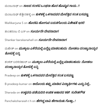
ಸಾಲದ ಸಂಕಟ ಒಂಥರಾ ಹೊರ ಹೊಮ್ಮದ ಗಾಯ..!!
ಮಂಜುನಾಥ್
on
ತುಳಿತಕ್ಕೆ ಒಳಗಾದವರ ಮೇಲೆತ್ತಿದ ಸಂತ ಬಸವಣ್ಣ
ಮಂಜುನಾಥ್ ಹೆತ್ತೇನಹಳ್ಳಿ
on
ಹೊರಟು ಹೋಗುವ ಬದುಕಿಗೊಂದು ವಿಶೇಷತೆ ಇರಲಿ
Mallikarjuna S
on
ಸೂರ್ಯನೇ ದೇವರಾದಾಗ
ಶಾಂತರಾಜು ಬಿ ಎಸ್
on
ಸೂರ್ಯನೇ ದೇವರಾದಾಗ
Shankar barakanahall
on
ಮುಕ್ಕಾಲು ಎಕೆರೆಯಲ್ಲಿ ಏನ್ನೆಲ್ಲ‌ ಮಾಡಬಹುದು: ನೋಡಲು ದಂಜ್ಯಾನಾಯ್ಕರ
ಮಹೇಶ್
on
ತೋಟಕ್ಕೆ ಬನ್ನಿ
ಮುಕ್ಕಾಲು ಎಕೆರೆಯಲ್ಲಿ ಏನ್ನೆಲ್ಲ‌ ಮಾಡಬಹುದು: ನೋಡಲು
ಶಂಕರ್ ಬರಕನಹಾಲ್
on
ದಂಜ್ಯಾನಾಯ್ಕರ ತೋಟಕ್ಕೆ ಬನ್ನಿ
ತುಳಿತಕ್ಕೆ ಒಳಗಾದವರ ಮೇಲೆತ್ತಿದ ಸಂತ ಬಸವಣ್ಣ
Pradeep
on
ಅದೊಂದು ತಪ್ಪು ಮಾಡಿದ ವಿದ್ಯಾರ್ಥಿಗಳು ಎದ್ದು ನಿಲ್ಲಿ…
B pradeep kumar
on
ಉಳ್ಳವರು ಪಡೆಯದಿರಿ ಉಚಿತ ಆಹಾರದ ಕಿಟ್: ಸುರೇಶಗೌಡ
Sharada
on
ಹೇಗಿದ್ದ ಬಾವಿ ಹೇಗಾಯಿತು ಗೊತ್ತಾ…!
Panchaksharaiah t h
on