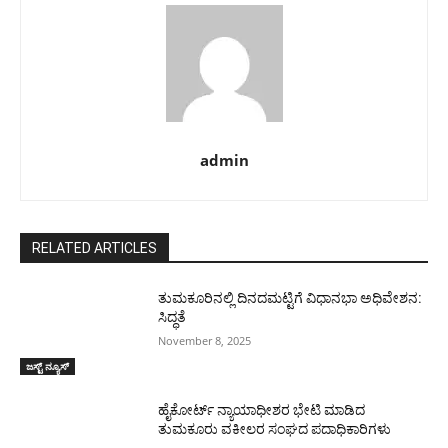
admin
RELATED ARTICLES
ತುಮಕೂರಿನಲ್ಲಿ ದಿನದಮಟ್ಟಿಗೆ ವಿಧಾನಭಾ ಅಧಿವೇಶನ:
ಸಿದ್ಧತೆ
November 8, 2025
ಜಸ್ಟ್ ನ್ಯೂಸ್
ಹೈಕೋರ್ಟ್ ನ್ಯಾಯಾಧೀಶರ ಭೇಟಿ ಮಾಡಿದ
ತುಮಕೂರು ವಕೀಲರ ಸಂಘದ ಪದಾಧಿಕಾರಿಗಳು