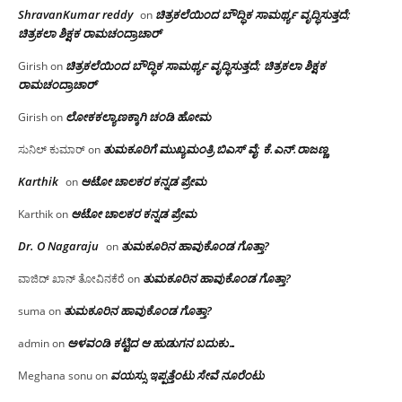
ShravanKumar reddy
ಚಿತ್ರಕಲೆಯಿಂದ ಬೌದ್ಧಿಕ ಸಾಮರ್ಥ್ಯ ವೃದ್ಧಿಸುತ್ತದೆ;
on
ಚಿತ್ರಕಲಾ ಶಿಕ್ಷಕ ರಾಮಚಂದ್ರಾಚಾರ್
ಚಿತ್ರಕಲೆಯಿಂದ ಬೌದ್ಧಿಕ ಸಾಮರ್ಥ್ಯ ವೃದ್ಧಿಸುತ್ತದೆ; ಚಿತ್ರಕಲಾ ಶಿಕ್ಷಕ
Girish
on
ರಾಮಚಂದ್ರಾಚಾರ್
ಲೋಕಕಲ್ಯಾಣಕ್ಕಾಗಿ ಚಂಡಿ ಹೋಮ
Girish
on
ತುಮಕೂರಿಗೆ ಮುಖ್ಯಮಂತ್ರಿ ಬಿಎಸ್ ವೈ: ಕೆ.ಎನ್.ರಾಜಣ್ಣ
ಸುನಿಲ್ ಕುಮಾರ್
on
Karthik
ಆಟೋ ಚಾಲಕರ ಕನ್ನಡ ಪ್ರೇಮ
on
ಆಟೋ ಚಾಲಕರ ಕನ್ನಡ ಪ್ರೇಮ
Karthik
on
Dr. O Nagaraju
ತುಮಕೂರಿನ ಹಾವುಕೊಂಡ ಗೊತ್ತಾ?
on
ತುಮಕೂರಿನ ಹಾವುಕೊಂಡ ಗೊತ್ತಾ?
ವಾಜಿದ್ ಖಾನ್ ತೋವಿನಕೆರೆ
on
ತುಮಕೂರಿನ ಹಾವುಕೊಂಡ ಗೊತ್ತಾ?
suma
on
ಅಳವಂಡಿ ಕಟ್ಟಿದ ಆ ಹುಡುಗನ ಬದುಕು…
admin
on
ವಯಸ್ಸು ಇಪ್ಪತ್ತೆಂಟು ಸೇವೆ ನೂರೆಂಟು
Meghana sonu
on