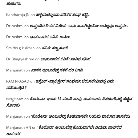
ಹುಡುಗರು
ಹಳ್ಳಿಯಲ್ಲೊಂದು ಪರಿಸರ ಸಂಘ ಕಟ್ಟಿ…
Kantharaju JN
on
ಅಪ್ಪಂದಿರ ದಿನದ ವಿಶೇಷ: ನಾನು ಏನಾಗಿದ್ದೇನೋ‌ ಅದೆಲ್ಲವೂ ಅಪ್ಪನೇ…
Dr rashmi
on
ಭಾನುವಾರದ ಕವಿತೆ: ಉಸಿರು
Dr rashmi
on
ಕವಿತೆ: ಸಣ್ಣ ಸೂಜಿ
Smiths g kulkarni
on
ಭಾನುವಾರದ ಕವಿತೆ :ಸಾವಿನ ಸನಿಹ
Dr Bhagyashree
on
ಖಾಸಗಿ ಆ್ಯಂಬುಲೆನ್ಸ್ ಗಳಿಗೆ ದರ ನಿಗದಿ
Manjunath
on
ಇಸ್ರೇಲ್ -ಪ್ಯಾಲಿಸ್ತೇನ್ ಸಂಘರ್ಷ:ಜೆರುಸಲೇಮಿನಲ್ಲಿ ಏನು
RAM PRASAD
on
ನಡೆಯುತ್ತಿದೆ ?
ಕೊರೊನಾ: ಇಂದು 13 ಮಂದಿ ಸಾವು, ತುಮಕೂರು, ತಿಪಟೂರಿನಲ್ಲಿ ಹೆಚ್ಚಿದ
ಅಲ್ಲಾಬಕಾಶ್
on
ಸೋಂಕು
‘ಕೊರೊನಾ’ ಅಂಬುಲೆನ್ಸ್ ಕೊಡುವಾಗಲೇ ನಿಯಮ ಪಾಲಿಸದ ಶಾಸಕರು!
Manjunath
on
‘ಕೊರೊನಾ’ ಅಂಬುಲೆನ್ಸ್ ಕೊಡುವಾಗಲೇ ನಿಯಮ ಪಾಲಿಸದ
Manjunath HN
on
ಶಾಸಕರು!