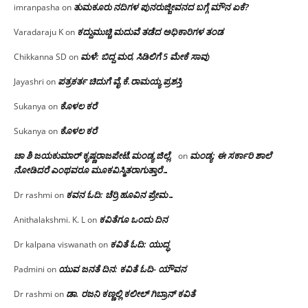
ತುಮಕೂರು ನದಿಗಳ ಪುನರುಜ್ಜೀವನದ ಬಗ್ಗೆ ಮೌನ ಏಕೆ?
imranpasha
on
ಕದ್ದುಮುಚ್ಚಿ ಮದುವೆ ತಡೆದ ಅಧಿಕಾರಿಗಳ ತಂಡ
Varadaraju K
on
ಮಳೆ: ಬಿದ್ದ ಮರ, ಸಿಡಿಲಿಗೆ 5 ಮೇಕೆ ಸಾವು
Chikkanna SD
on
ಪತ್ರಕರ್ತ ಚಿದುಗೆ ವೈ.ಕೆ.ರಾಮಯ್ಯ ಪ್ರಶಸ್ತಿ
Jayashri
on
ಕೊಳಲ ಕರೆ
Sukanya
on
ಕೊಳಲ ಕರೆ
Sukanya
on
ಚಾ ಶಿ ಜಯಕುಮಾರ್ ಕೃಷ್ಣರಾಜಪೇಟೆ.ಮಂಡ್ಯ ಜಿಲ್ಲೆ.
ಮಂಡ್ಯ: ಈ ಸರ್ಕಾರಿ ಶಾಲೆ
on
ನೋಡಿದರೆ ಎಂಥವರೂ ಮೂಕವಿಸ್ಮಿತರಾಗುತ್ತಾರೆ…
ಕವನ ಓದಿ: ಚೆರ್ರಿ ಹೂವಿನ ಪ್ರೇಮ…
Dr rashmi
on
ಕವಿತೆಗೂ ಒಂದು ದಿನ
Anithalakshmi. K. L
on
ಕವಿತೆ ಓದಿ: ಯುದ್ಧ
Dr kalpana viswanath
on
ಯುವ ಜನತೆ ದಿನ: ಕವಿತೆ ಓದಿ- ಯೌವನ
Padmini
on
ಡಾ. ರಜನಿ‌ ಕಣ್ಣಲ್ಲಿ ಕಲೀಲ್ ಗಿಬ್ರಾನ್ ಕವಿತೆ
Dr rashmi
on