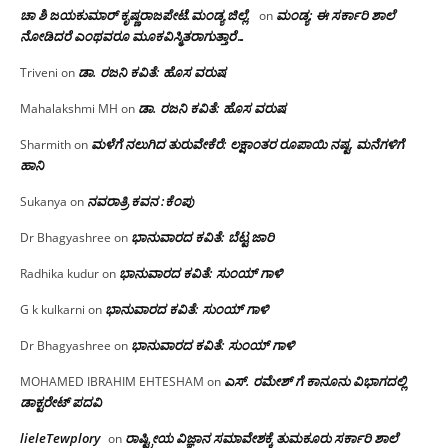
ಚಾ ಶಿ ಜಯಕುಮಾರ್ ಕೃಷ್ಣರಾಜಪೇಟೆ.ಮಂಡ್ಯ ಜಿಲ್ಲೆ.
ಮಂಡ್ಯ: ಈ ಸರ್ಕಾರಿ ಶಾಲೆ
on
ನೋಡಿದರೆ ಎಂಥವರೂ ಮೂಕವಿಸ್ಮಿತರಾಗುತ್ತಾರೆ…
ಡಾ. ರಜನಿ ಕವಿತೆ: ಹೊಸ ವರುಷ
Triveni
on
ಡಾ. ರಜನಿ ಕವಿತೆ: ಹೊಸ ವರುಷ
Mahalakshmi MH
on
ಮಳೆಗೆ ನಲುಗಿದ ತುರುವೇಕೆರೆ: ಲಕ್ಷಾಂತರ ರೂಪಾಯಿ ನಷ್ಟ, ಮನೆಗಳಿಗೆ
Sharmith
on
ಹಾನಿ
ನವರಾತ್ರಿ ಕವನ :ಕೆಂಪು
Sukanya
on
ಭಾನುವಾರದ ಕವಿತೆ: ಬೆಟ್ಟ ಜಾರಿ
Dr Bhagyashree
on
ಭಾನುವಾರದ ಕವಿತೆ: ಸುಂಯ್ ಗಾಳಿ
Radhika kudur
on
ಭಾನುವಾರದ ಕವಿತೆ: ಸುಂಯ್ ಗಾಳಿ
G k kulkarni
on
ಭಾನುವಾರದ ಕವಿತೆ: ಸುಂಯ್ ಗಾಳಿ
Dr Bhagyashree
on
ಎಸ್. ರಮೇಶ್ ಗೆ ಕಾನೂನು ವಿಭಾಗದಲ್ಲಿ
MOHAMED IBRAHIM EHTESHAM
on
ಡಾಕ್ಟರೇಟ್ ಪದವಿ
lieleTewplory
ರಾಷ್ಟ್ರೀಯ ವಿಜ್ಞಾನ ಸಮಾವೇಶಕ್ಕೆ‌ ತುಮಕೂರು ಸರ್ಕಾರಿ ಶಾಲೆ
on