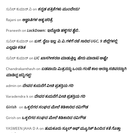
ಕನ್ನಡ ಪತ್ರಿಕೆಗಳು ಮುಂದೇನು?
ಸುನಿಲ್ ಕುಮಾರ್.ವಿ
on
ಅಜ್ಞಾತಿಗಳ ಆತ್ಮ ಚರಿತ್ರೆ
Rajani
on
LockDown: ಇಲ್ನೋಡಿ ಹಳ್ಳಿಗರ ಶೈಲಿ..
Praneeth
on
ಬಸ್, ರೈಲು ಇಲ್ಲ; ವಿ.ವಿ.ಗಳಿಗೆ ರಜೆ ಸಾರಿದ UGC, 9 ಜಿಲ್ಲೆಗಳಲ್ಲಿ
ಸುನಿಲ್ ಕುಮಾರ್
on
ಎಲ್ಲವೂ ಕಡಿತ
LIC ಖಾಸಗೀಕರಣ ಮಾಡುತ್ತಿಲ್ಲ, ಷೇರು ಮಾರಾಟ ಅಷ್ಟೇ
ಸುನಿಲ್ ಕುಮಾರ್
on
ಬಡಪಾಯಿ ಮಿತ್ರನನ್ನು ಒಂದು ಗಂಟೆ ಕಾಲ ಅರಣ್ಯ ಸಚಿವರನ್ನಾಗಿ
Chandrakanthavh
on
ಮಾಡಿದ್ದ ಚನ್ನಿಗಪ್ಪ!
ದೇವರ ಕುದುರೆಗೆ ವೀಚಿ ಪ್ರಶಸ್ತಿಯ ಗರಿ
admin
on
ದೇವರ ಕುದುರೆಗೆ ವೀಚಿ ಪ್ರಶಸ್ತಿಯ ಗರಿ
Varadendra k
on
Girish
ಒಕ್ಕಲಿಗರ ಸಂಘದ ಮೇಲೆ ಕಿಡಿಕಾರಿದ ರವಿಗೌಡ
on
ಒಕ್ಕಲಿಗರ ಸಂಘದ ಮೇಲೆ ಕಿಡಿಕಾರಿದ ರವಿಗೌಡ
Girish
on
ತುಮಕೂರು ಸ್ಕೂಲ್ ಆಫ್ ಮ್ಯೂಸಿಕ್ ಹಿಂದಿನ ಕತೆ ಗೊತ್ತಾ
YASMEEN JAHA D A
on