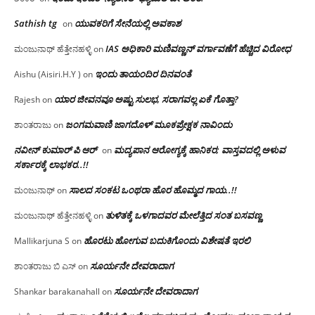
Sathish tg
ಯುವಕರಿಗೆ ಸೇನೆಯಲ್ಲಿ ಅವಕಾಶ
on
IAS ಅಧಿಕಾರಿ ಮಣಿವಣ್ಣನ್ ವರ್ಗಾವಣೆಗೆ ಹೆಚ್ಚಿದ‌ ವಿರೋಧ
ಮಂಜುನಾಥ್ ಹೆತ್ತೇನಹಳ್ಳಿ
on
ಇಂದು ತಾಯಂದಿರ ದಿನವಂತೆ
Aishu (Aisiri.H.Y )
on
ಯಾರ ಜೀವನವೂ ಅಷ್ಟು ಸುಲಭ, ಸರಾಗವಲ್ಲ ಏಕೆ ಗೊತ್ತಾ?
Rajesh
on
ಜಂಗಮವಾಣಿ ಜಾಗದೊಳ್ ಮೂಕಪ್ರೇಕ್ಷಕ ನಾವಿಂದು
ಶಾಂತರಾಜು
on
ನವೀನ್ ಕುಮಾರ್ ಪಿ ಆರ್
ಮದ್ಯಪಾನ ಆರೋಗ್ಯಕ್ಕೆ ಹಾನಿಕರ; ವಾಸ್ತವದಲ್ಲಿ ಅಳುವ
on
ಸರ್ಕಾರಕ್ಕೆ ಲಾಭಕರ..!!
ಸಾಲದ ಸಂಕಟ ಒಂಥರಾ ಹೊರ ಹೊಮ್ಮದ ಗಾಯ..!!
ಮಂಜುನಾಥ್
on
ತುಳಿತಕ್ಕೆ ಒಳಗಾದವರ ಮೇಲೆತ್ತಿದ ಸಂತ ಬಸವಣ್ಣ
ಮಂಜುನಾಥ್ ಹೆತ್ತೇನಹಳ್ಳಿ
on
ಹೊರಟು ಹೋಗುವ ಬದುಕಿಗೊಂದು ವಿಶೇಷತೆ ಇರಲಿ
Mallikarjuna S
on
ಸೂರ್ಯನೇ ದೇವರಾದಾಗ
ಶಾಂತರಾಜು ಬಿ ಎಸ್
on
ಸೂರ್ಯನೇ ದೇವರಾದಾಗ
Shankar barakanahall
on