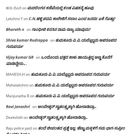
ಮದಲಿಂಗನ ಕಣಿವೆಯಲ್ಲಿ ಕಂಡ ವಿಷಕನ್ಯೆ ಹೂವು
ಹನು ಬಿಎನ
on
C.N.ಹಳ್ಳಿ ಪದವಿ ಕಾಲೇಜಿಗೆ ಸಲಾಂ‌ ಎಂದ ಜನರು! ಏಕೆ ಗೊತ್ತಾ?
Lakshmi Y
on
Bharath n
ಗಾಂಧೀಜಿ ಕನಸಿನ ರಾಮ ರಾಜ್ಯ ಯಾವುದು?
on
Shiva kumar Rudrappa
ತುಮಕೂರು‌ ವಿ.ವಿ.ಯಲ್ಲೊಬ್ಬರು ಅಪರೂಪದ
on
ಗುರುವರ್ಯ
Vijay kumar GR
ಒಂದೊಂದು ಭತ್ತದ ಕಾಳು ಹಾಯುತ್ತಿದ್ದ ಅಣ್ಣ ಕೊನೆಗೆ
on
ಮಾಡಿದ್ದೇನು….
ತುಮಕೂರು‌ ವಿ.ವಿ.ಯಲ್ಲೊಬ್ಬರು ಅಪರೂಪದ ಗುರುವರ್ಯ
MAHESH.H
on
ತುಮಕೂರು‌ ವಿ.ವಿ.ಯಲ್ಲೊಬ್ಬರು ಅಪರೂಪದ ಗುರುವರ್ಯ
Mahalakshmi
on
ತುಮಕೂರು‌ ವಿ.ವಿ.ಯಲ್ಲೊಬ್ಬರು ಅಪರೂಪದ ಗುರುವರ್ಯ
Manjunatha B
on
Ravi Janashri
ಅಂಬೇಡ್ಕರ್ ಸ್ವಾತಂತ್ರ್ಯಕ್ಕಾಗಿ ಹೋರಾಡಿದ್ರಾ…
on
ಅಂಬೇಡ್ಕರ್ ಸ್ವಾತಂತ್ರ್ಯಕ್ಕಾಗಿ ಹೋರಾಡಿದ್ರಾ…
Deekshith
on
ತಂದೆ ಜೀವಂತದ ಪ್ರಶ್ನೆ ಇಲ್ಲ: ಹೆಣ್ಣು ಮಕ್ಕಳಿಗೆ ಸಮ ಭಾಗ-ಸುಪ್ರೀಂ
Raju police patil
on