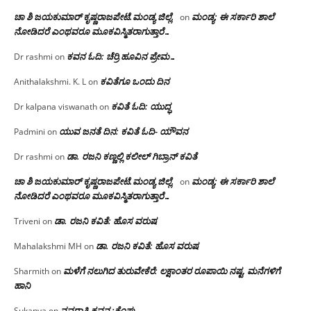
ಚಾ ಶಿ ಜಯಕುಮಾರ್ ಕೃಷ್ಣರಾಜಪೇಟೆ.ಮಂಡ್ಯ ಜಿಲ್ಲೆ.
ಮಂಡ್ಯ: ಈ ಸರ್ಕಾರಿ ಶಾಲೆ
on
ನೋಡಿದರೆ ಎಂಥವರೂ ಮೂಕವಿಸ್ಮಿತರಾಗುತ್ತಾರೆ…
ಕವನ ಓದಿ: ಚೆರ್ರಿ ಹೂವಿನ ಪ್ರೇಮ…
Dr rashmi
on
ಕವಿತೆಗೂ ಒಂದು ದಿನ
Anithalakshmi. K. L
on
ಕವಿತೆ ಓದಿ: ಯುದ್ಧ
Dr kalpana viswanath
on
ಯುವ ಜನತೆ ದಿನ: ಕವಿತೆ ಓದಿ- ಯೌವನ
Padmini
on
ಡಾ. ರಜನಿ‌ ಕಣ್ಣಲ್ಲಿ ಕಲೀಲ್ ಗಿಬ್ರಾನ್ ಕವಿತೆ
Dr rashmi
on
ಚಾ ಶಿ ಜಯಕುಮಾರ್ ಕೃಷ್ಣರಾಜಪೇಟೆ.ಮಂಡ್ಯ ಜಿಲ್ಲೆ.
ಮಂಡ್ಯ: ಈ ಸರ್ಕಾರಿ ಶಾಲೆ
on
ನೋಡಿದರೆ ಎಂಥವರೂ ಮೂಕವಿಸ್ಮಿತರಾಗುತ್ತಾರೆ…
ಡಾ. ರಜನಿ ಕವಿತೆ: ಹೊಸ ವರುಷ
Triveni
on
ಡಾ. ರಜನಿ ಕವಿತೆ: ಹೊಸ ವರುಷ
Mahalakshmi MH
on
ಮಳೆಗೆ ನಲುಗಿದ ತುರುವೇಕೆರೆ: ಲಕ್ಷಾಂತರ ರೂಪಾಯಿ ನಷ್ಟ, ಮನೆಗಳಿಗೆ
Sharmith
on
ಹಾನಿ
ನವರಾತ್ರಿ ಕವನ :ಕೆಂಪು
Sukanya
on