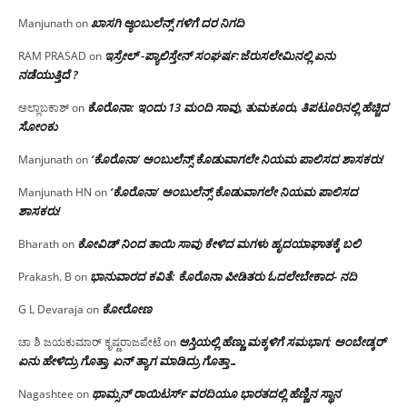
ಖಾಸಗಿ ಆ್ಯಂಬುಲೆನ್ಸ್ ಗಳಿಗೆ ದರ ನಿಗದಿ
Manjunath
on
ಇಸ್ರೇಲ್ -ಪ್ಯಾಲಿಸ್ತೇನ್ ಸಂಘರ್ಷ:ಜೆರುಸಲೇಮಿನಲ್ಲಿ ಏನು
RAM PRASAD
on
ನಡೆಯುತ್ತಿದೆ ?
ಕೊರೊನಾ: ಇಂದು 13 ಮಂದಿ ಸಾವು, ತುಮಕೂರು, ತಿಪಟೂರಿನಲ್ಲಿ ಹೆಚ್ಚಿದ
ಅಲ್ಲಾಬಕಾಶ್
on
ಸೋಂಕು
‘ಕೊರೊನಾ’ ಅಂಬುಲೆನ್ಸ್ ಕೊಡುವಾಗಲೇ ನಿಯಮ ಪಾಲಿಸದ ಶಾಸಕರು!
Manjunath
on
‘ಕೊರೊನಾ’ ಅಂಬುಲೆನ್ಸ್ ಕೊಡುವಾಗಲೇ ನಿಯಮ ಪಾಲಿಸದ
Manjunath HN
on
ಶಾಸಕರು!
ಕೋವಿಡ್ ನಿಂದ ತಾಯಿ ಸಾವು ಕೇಳಿದ ಮಗಳು ಹೃದಯಾಘಾತಕ್ಕೆ ಬಲಿ
Bharath
on
ಭಾನುವಾರದ ಕವಿತೆ: ಕೊರೊನಾ ಪೀಡಿತರು ಓದಲೇಬೇಕಾದ- ನದಿ
Prakash. B
on
ಕೋರೋಣ
G L Devaraja
on
ಆಸ್ತಿಯಲ್ಲಿ ಹೆಣ್ಣು ಮಕ್ಕಳಿಗೆ ಸಮಭಾಗ; ಅಂಬೇಡ್ಕರ್
ಚಾ ಶಿ ಜಯಕುಮಾರ್ ಕೃಷ್ಣರಾಜಪೇಟೆ
on
ಏನು ಹೇಳಿದ್ರು ಗೊತ್ತಾ, ಏನ್ ತ್ಯಾಗ ಮಾಡಿದ್ರು ಗೊತ್ತಾ…
ಥಾಮ್ಸನ್ ರಾಯಿಟರ್ಸ್ ವರದಿಯೂ ಭಾರತದಲ್ಲಿ ಹೆಣ್ಣಿನ ಸ್ಥಾನ‌
Nagashtee
on