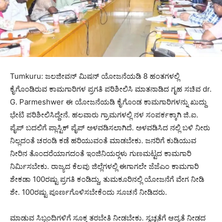
Tumkuru: ಜಲಜೀವನ್ ಮಿಷನ್ ಯೋಜನೆಯಡಿ 8 ಹಂತಗಳಲ್ಲಿ
ಕೈಗೊಂಡಿರುವ ಕಾಮಗಾರಿಗಳ ಪ್ರಗತಿ ಪರಿಶೀಲಿಸಿ ಮಾತನಾಡಿದ ಗೃಹ ಸಚಿವ dr.
G. Parmeshwer ಈ ಯೋಜನೆಯಡಿ ಕೈಗೊಂಡ ಕಾಮಗಾರಿಗಳನ್ನು ಖುದ್ದು
ಭೇಟಿ ಪರಿಶೀಲಿಸಿದ್ದೇನೆ. ಹಲವಾರು ಗ್ರಾಮಗಳಲ್ಲಿ ನಳ ಸಂಪರ್ಕಕ್ಕಾಗಿ ಜಿ.ಐ.
ಪೈಪ್ ಬದಲಿಗೆ ಪ್ಲಾಸ್ಟಿಕ್ ಪೈಪ್ ಅಳವಡಿಸಲಾಗಿದೆ. ಅಳವಡಿಸಿದ ನಲ್ಲಿ ಬಳಿ ನೀರು
ನಿಲ್ಲದಂತೆ ಚರಂಡಿ ಕಡೆ ಹರಿಯುವಂತೆ ಮಾಡಬೇಕು. ಜನರಿಗೆ ಕುಡಿಯುವ
ನೀರಿನ ತೊಂದರೆಯಾಗದಂತೆ ಇಂಜಿನಿಯರ್‍ಗಳು ಗುಣಮಟ್ಟದ ಕಾಮಗಾರಿ
ನಿರ್ಮಿಸಬೇಕು. ರಾಜ್ಯದ ಕೆಲವು ಜಿಲ್ಲೆಗಳಲ್ಲಿ ಈಗಾಗಲೇ ಜೆಜೆಎಂ ಕಾಮಗಾರಿ
ಶೇಕಡಾ 100ರಷ್ಟು ಪ್ರಗತಿ ಕಂಡಿದ್ದು, ತುಮಕೂರಿನಲ್ಲಿ ಯೋಜನೆಗೆ ವೇಗ ನೀಡಿ
ಶೇ. 100ರಷ್ಟು ಪೂರ್ಣಗೊಳಿಸಬೇಕೆಂದು ಸೂಚನೆ ನೀಡಿದರು.
ಮಾಡುವ ಸಿಬ್ಬಂದಿಗಳಿಗೆ ಸೂಕ್ತ ತರಬೇತಿ ನೀಡಬೇಕು. ಸ್ವಚ್ಛತೆಗೆ ಆದ್ಯತೆ ನೀಡದ