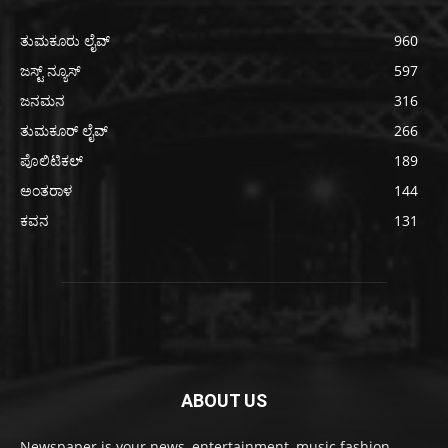
ತುಮಕೂರು ಲೈವ್
960
ಜಸ್ಟ್ ನ್ಯೂಸ್
597
ಜನಮನ
316
ತುಮಕೂರ್ ಲೈವ್
266
ಪೊಲಿಟಿಕಲ್
189
ಅಂತರಾಳ
144
ಕವನ
131
ABOUT US
Newspaper is your news, entertainment, music fashion