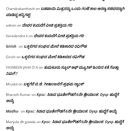
ಬಡಪಾಯಿ ಮಿತ್ರನನ್ನು ಒಂದು ಗಂಟೆ ಕಾಲ ಅರಣ್ಯ ಸಚಿವರನ್ನಾಗಿ
Chandrakanthavh
on
ಮಾಡಿದ್ದ ಚನ್ನಿಗಪ್ಪ!
ದೇವರ ಕುದುರೆಗೆ ವೀಚಿ ಪ್ರಶಸ್ತಿಯ ಗರಿ
admin
on
ದೇವರ ಕುದುರೆಗೆ ವೀಚಿ ಪ್ರಶಸ್ತಿಯ ಗರಿ
Varadendra k
on
Girish
ಒಕ್ಕಲಿಗರ ಸಂಘದ ಮೇಲೆ ಕಿಡಿಕಾರಿದ ರವಿಗೌಡ
on
ಒಕ್ಕಲಿಗರ ಸಂಘದ ಮೇಲೆ ಕಿಡಿಕಾರಿದ ರವಿಗೌಡ
Girish
on
ತುಮಕೂರು ಸ್ಕೂಲ್ ಆಫ್ ಮ್ಯೂಸಿಕ್ ಹಿಂದಿನ ಕತೆ ಗೊತ್ತಾ
YASMEEN JAHA D A
on
ನಿಮಗೆ ?
ಬಳ್ಳಗೆರೆ ಬಿ.ಜಿ. ಗೀತಾಂಜಲಿಗೆ ಪ್ರಥಮ ರ‌್ಯಾಂಕ್
Mrudul
on
Kpsc: ಸಿರಾದ ಭೂತೇಗೌಡಗೆ 6ನೇ ಶ್ರೇಯಾಂಕ: Dysp ಹುದ್ದೆಗೆ
Bharath Kumar
on
ಆಯ್ಕೆ
Madhu
Kpsc: ಸಿರಾದ ಭೂತೇಗೌಡಗೆ 6ನೇ ಶ್ರೇಯಾಂಕ: Dysp ಹುದ್ದೆಗೆ ಆಯ್ಕೆ
on
Kpsc: ಸಿರಾದ ಭೂತೇಗೌಡಗೆ 6ನೇ ಶ್ರೇಯಾಂಕ: Dysp ಹುದ್ದೆಗೆ
Manjula dh gowda
on
ಆಯ್ಕೆ