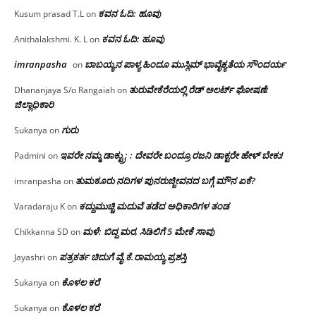
ಕವನ ಓದಿ: ಹೂವು
Kusum prasad T.L
on
ಕವನ ಓದಿ: ಹೂವು
Anithalakshmi. K. L
on
imranpasha
ಬಾಬಯ್ಯನ ಪಾಳ್ಯ ಹಿಂದೂ ಮುಸ್ಲಿಮ್ ಭಾವೈಕ್ಯತೆಯ ಸೌಂದರ್ಯ
on
ತುರುವೇಕೆರೆಯಲ್ಲಿ ರೆಡ್ ಅಲರ್ಟ್ ಘೋಷಣೆ:
Dhananjaya S/o Rangaiah
on
ಜಿಲ್ಲಾಧಿಕಾರಿ
ಗುರು
Sukanya
on
ಇವರೇ ನಮ್ಮ ಡಾಕ್ಟ್ರು; : ದೇವರೇ ಬಂದ್ರೂ ರಜನಿ ಡಾಕ್ಟರೇ ಹೇಳ್ ಬೇಕು!
Padmini
on
ತುಮಕೂರು ನದಿಗಳ ಪುನರುಜ್ಜೀವನದ ಬಗ್ಗೆ ಮೌನ ಏಕೆ?
imranpasha
on
ಕದ್ದುಮುಚ್ಚಿ ಮದುವೆ ತಡೆದ ಅಧಿಕಾರಿಗಳ ತಂಡ
Varadaraju K
on
ಮಳೆ: ಬಿದ್ದ ಮರ, ಸಿಡಿಲಿಗೆ 5 ಮೇಕೆ ಸಾವು
Chikkanna SD
on
ಪತ್ರಕರ್ತ ಚಿದುಗೆ ವೈ.ಕೆ.ರಾಮಯ್ಯ ಪ್ರಶಸ್ತಿ
Jayashri
on
ಕೊಳಲ ಕರೆ
Sukanya
on
ಕೊಳಲ ಕರೆ
Sukanya
on