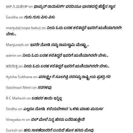
ಥಾಮ್ಸನ್ ರಾಯಿಟರ್ಸ್ ವರದಿಯೂ ಭಾರತದಲ್ಲಿ ಹೆಣ್ಣಿನ ಸ್ಥಾನ‌
ಆರ್.ಸಿ.ಮಹೇಶ್
on
ಗುಸು ಗುಸು ಪಿಸು ಪಿಸು
Savitha
on
ನೀನು ಓದು ಬರಹ ಕಲಿತಿದ್ದರೆ ಇವರಿಗೆ ಋಣಿಯಾಗಿರಲೇ
manjula(roopa babu)
on
ಬೇಕು…
ಇವರೇ‌ ನೋಡಿ‌ ನಮ್ಮ‌ ರಾಮಸ್ವಾಮಿ ಮೇಷ್ಟ್ರು…
Manjunath
on
ನೀನು ಓದು ಬರಹ ಕಲಿತಿದ್ದರೆ ಇವರಿಗೆ ಋಣಿಯಾಗಿರಲೇ ಬೇಕು…
admin
on
ನೀನು ಓದು ಬರಹ ಕಲಿತಿದ್ದರೆ ಇವರಿಗೆ ಋಣಿಯಾಗಿರಲೇ ಬೇಕು…
ಹರಿನೇತ್ರ
on
ವರಲಕ್ಷ್ಮೀ ಗೆ ಸೂಲಗಿತ್ತಿ ನರಸಮ್ಮ‌ ರಾಷ್ಟ್ರೀಯ ಪ್ರಶಸ್ತಿ ಗರಿ
Ayisha Sulthana
on
ಸರಗಳವು
Vaishnavi Metri
on
ಬಡವರ ತಾಯಿ ಇನ್ನಿಲ್ಲ
R C Mahesh
on
ಎಲ್ಲರೂ ನೋಡಿ, ಕಲಿಯಬೇಕಾದ ‘ಒಳಿತು ಮಾಡು ಮನುಸಾ’
Sindhu
on
ಬಿಲ್ ಮೇಲೆ ನಿನ್ನ ಹೆಸರು ಬರೆದಿಡುತ್ತೇನೆ!
Vinayaka m
on
ಹಸು ಸಾಕಣೆದಾರರಿಗೆ ಬಂದಿದೆ ಹೊಸ ಹಸಿರು ಮೇವು
Suresh
on