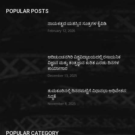
POPULAR POSTS
ನಾಯಕತ್ವದ ಯಶಸ್ಸಿನ ಸೂತ್ರಗಳ ಕೈಪಿಡಿ
February 12, 2026
ಆದಿಚುಂಚನಗಿರಿ ವಿಶ್ವವಿದ್ಯಾಲಯದಲ್ಲಿ ರಸಾಯನಿಕ
ವಿಜ್ಞಾನ ಮತ್ತು ತಂತ್ರಜ್ಞಾನ ಕುರಿತ ಎರಡು ದಿನಗಳ
ಕಾರ್ಯಾಗಾರ
December 13, 2025
ತುಮಕೂರಿನಲ್ಲಿ ದಿನದಮಟ್ಟಿಗೆ ವಿಧಾನಭಾ ಅಧಿವೇಶನ:
ಸಿದ್ಧತೆ
November 8, 2025
POPULAR CATEGORY