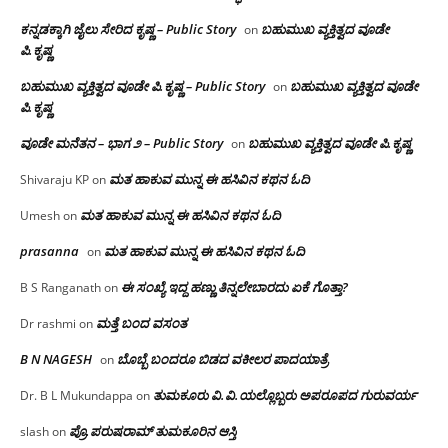
ಕನ್ನಡಕ್ಕಾಗಿ ಜೈಲು ಸೇರಿದ ಕೃಷ್ಣ – Public Story
ಬಹುಮುಖ ವ್ಯಕ್ತಿತ್ವದ ವೂಡೇ
on
ಪಿ.ಕೃಷ್ಣ
ಬಹುಮುಖ ವ್ಯಕ್ತಿತ್ವದ ವೂಡೇ ಪಿ.ಕೃಷ್ಣ – Public Story
ಬಹುಮುಖ ವ್ಯಕ್ತಿತ್ವದ ವೂಡೇ
on
ಪಿ.ಕೃಷ್ಣ
ವೂಡೇ ಮನೆತನ – ಭಾಗ ೨ – Public Story
ಬಹುಮುಖ ವ್ಯಕ್ತಿತ್ವದ ವೂಡೇ ಪಿ.ಕೃಷ್ಣ
on
ಮತ ಹಾಕುವ ಮುನ್ನ ಈ ಹಸಿವಿನ ಕಥನ ಓದಿ
Shivaraju KP
on
ಮತ ಹಾಕುವ ಮುನ್ನ ಈ ಹಸಿವಿನ ಕಥನ ಓದಿ
Umesh
on
prasanna
ಮತ ಹಾಕುವ ಮುನ್ನ ಈ ಹಸಿವಿನ ಕಥನ ಓದಿ
on
ಈ ಸಂಖ್ಯೆ ಇದ್ದ ಹಣ್ಣು ತಿನ್ನಲೇಬಾರದು ಏಕೆ ಗೊತ್ತಾ?
B S Ranganath
on
ಮತ್ತೆ ಬಂದ ವಸಂತ
Dr rashmi
on
B N NAGESH
ಬೊಬ್ಬೆ ಬಂದರೂ ಬಿಡದ ವಕೀಲರ ಪಾದಯಾತ್ರೆ
on
ತುಮಕೂರು‌ ವಿ.ವಿ.ಯಲ್ಲೊಬ್ಬರು ಅಪರೂಪದ ಗುರುವರ್ಯ
Dr. B L Mukundappa
on
ಪ್ರೊ.ಪರುಷರಾಮ್ ತುಮಕೂರಿನ ಆಸ್ತಿ
slash
on