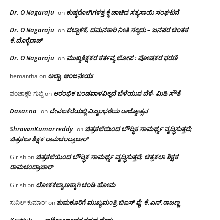
Dr. O Nagaraju
ಕುಷ್ಠರೋಗಿಗಳತ್ತ ಕೈ ಚಾಚಿದ ಸತ್ಯಸಾಯಿ ಸಂಘಟನೆ
on
Dr. O Nagaraju
ದಬ್ಬಾಳಿಕೆ, ದಮನಕಾರಿ ನೀತಿ ಸಲ್ಲದು – ಜನಪರ ಚಿಂತಕ
on
ಕೆ.ದೊರೈರಾಜ್
Dr. O Nagaraju
ಮುಖ್ಯಶಿಕ್ಷಕರ ಕರ್ತವ್ಯ ಲೋಪ : ಪೋಷಕರ ಧರಣಿ
on
ಅಬ್ಬಾ, ಆಂಜನೇಯ!
hemantha
on
ಆರಂಭಿಕ ಬಂಡವಾಳವಿಲ್ಲದೆ ಬೆಳೆಯುವ ಬೆಳೆ- ಮಿಡಿ ಸೌತೆ
ಪಂಚಾಕ್ಷರಿ ಗುಬ್ಬಿ
on
Dasanna
ದೇವಲಕೆರೆಯಲ್ಲಿ ವಿಜೃಂಭಣೆಯ ರಾಜ್ಯೋತ್ಸವ
on
ShravanKumar reddy
ಚಿತ್ರಕಲೆಯಿಂದ ಬೌದ್ಧಿಕ ಸಾಮರ್ಥ್ಯ ವೃದ್ಧಿಸುತ್ತದೆ;
on
ಚಿತ್ರಕಲಾ ಶಿಕ್ಷಕ ರಾಮಚಂದ್ರಾಚಾರ್
ಚಿತ್ರಕಲೆಯಿಂದ ಬೌದ್ಧಿಕ ಸಾಮರ್ಥ್ಯ ವೃದ್ಧಿಸುತ್ತದೆ; ಚಿತ್ರಕಲಾ ಶಿಕ್ಷಕ
Girish
on
ರಾಮಚಂದ್ರಾಚಾರ್
ಲೋಕಕಲ್ಯಾಣಕ್ಕಾಗಿ ಚಂಡಿ ಹೋಮ
Girish
on
ತುಮಕೂರಿಗೆ ಮುಖ್ಯಮಂತ್ರಿ ಬಿಎಸ್ ವೈ: ಕೆ.ಎನ್.ರಾಜಣ್ಣ
ಸುನಿಲ್ ಕುಮಾರ್
on
Karthik
ಆಟೋ ಚಾಲಕರ ಕನ್ನಡ ಪ್ರೇಮ