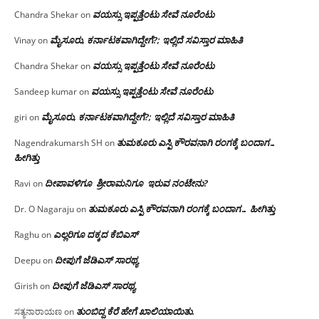
ವಯಸ್ಸು ಇಪ್ಪತ್ತೆಂಟು ಸೇವೆ ನೂರೆಂಟು
Chandra Shekar
on
ಮೈಸೂರು, ಕರ್ನಾಟಕವಾಗಿದ್ದೇಗೆ?; ಇಲ್ಲಿದೆ ಸವಿಸ್ತಾರ ಮಾಹಿತಿ
Vinay
on
ವಯಸ್ಸು ಇಪ್ಪತ್ತೆಂಟು ಸೇವೆ ನೂರೆಂಟು
Chandra Shekar
on
ವಯಸ್ಸು ಇಪ್ಪತ್ತೆಂಟು ಸೇವೆ ನೂರೆಂಟು
Sandeep kumar
on
ಮೈಸೂರು, ಕರ್ನಾಟಕವಾಗಿದ್ದೇಗೆ?; ಇಲ್ಲಿದೆ ಸವಿಸ್ತಾರ ಮಾಹಿತಿ
giri
on
ತುಮಕೂರು ಎಸ್ಪಿ ಕೌರವನಾಗಿ ರಂಗಕ್ಕೆ ಬಂದಾಗ…
Nagendrakumarsh SH
on
ಹೀಗಿತ್ತು
ದೀಪಾವಳಿಗೂ ಶ್ರೀರಾಮನಿಗೂ ಇರುವ ನಂಟೇನು?
Ravi
on
ತುಮಕೂರು ಎಸ್ಪಿ ಕೌರವನಾಗಿ ರಂಗಕ್ಕೆ ಬಂದಾಗ… ಹೀಗಿತ್ತು
Dr. O Nagaraju
on
ಎಲ್ಲರಿಗೂ ದಕ್ಕದ ಕೆಬಿಎಸ್
Raghu
on
ದೀಪುಗೆ ಜೆಡಿಎಸ್ ಸಾರಥ್ಯ
Deepu
on
ದೀಪುಗೆ ಜೆಡಿಎಸ್ ಸಾರಥ್ಯ
Girish
on
ತುಂಬಿದ್ದ ಕೆರೆ ಹೇಗೆ ಖಾಲಿಯಾಯಿತು.
ಸತ್ಯನಾರಾಯಣ
on