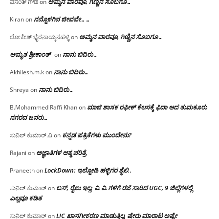
ಅಮ್ಮನ ವಾರವೂ, ಗಿಣ್ಣಿನ ಸೊಬಗೂ…
ವಸಂತ್ ಗೌಡ
on
ನನ್ನೊಳಗಿನ ಜೀವವೇ……
Kiran
on
ಅಮ್ಮನ ವಾರವೂ, ಗಿಣ್ಣಿನ ಸೊಬಗೂ…
ಲೋಕೇಶ್ ಭೈರನಾಯ್ಕನಹಳ್ಳಿ
on
ಅಮೃತ ಶ್ರೀಕಾಂತ್
ನಾನು ಬಿದಿರು…
on
ನಾನು ಬಿದಿರು…
Akhilesh.m.k
on
ನಾನು ಬಿದಿರು…
Shreya
on
ಮಾಜಿ ಶಾಸಕ ರಫೀಕ್ ಕೆಲಸಕ್ಕೆ ಫಿದಾ ಆದ ತುಮಕೂರು
B.Mohammed Raffi Khan
on
ನಗರದ ಜನರು…
ಕನ್ನಡ ಪತ್ರಿಕೆಗಳು ಮುಂದೇನು?
ಸುನಿಲ್ ಕುಮಾರ್.ವಿ
on
ಅಜ್ಞಾತಿಗಳ ಆತ್ಮ ಚರಿತ್ರೆ
Rajani
on
LockDown: ಇಲ್ನೋಡಿ ಹಳ್ಳಿಗರ ಶೈಲಿ..
Praneeth
on
ಬಸ್, ರೈಲು ಇಲ್ಲ; ವಿ.ವಿ.ಗಳಿಗೆ ರಜೆ ಸಾರಿದ UGC, 9 ಜಿಲ್ಲೆಗಳಲ್ಲಿ
ಸುನಿಲ್ ಕುಮಾರ್
on
ಎಲ್ಲವೂ ಕಡಿತ
LIC ಖಾಸಗೀಕರಣ ಮಾಡುತ್ತಿಲ್ಲ, ಷೇರು ಮಾರಾಟ ಅಷ್ಟೇ
ಸುನಿಲ್ ಕುಮಾರ್
on