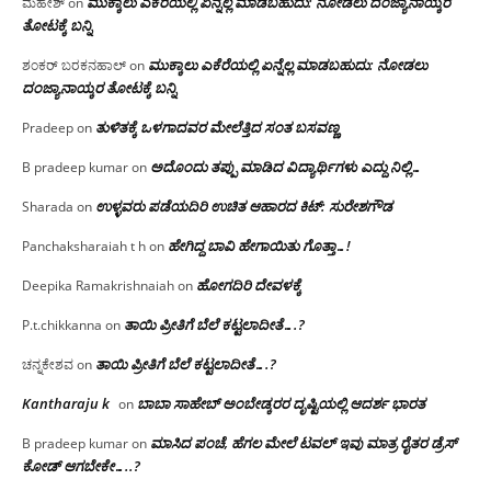
ಮುಕ್ಕಾಲು ಎಕೆರೆಯಲ್ಲಿ ಏನ್ನೆಲ್ಲ‌ ಮಾಡಬಹುದು: ನೋಡಲು ದಂಜ್ಯಾನಾಯ್ಕರ
ಮಹೇಶ್
on
ತೋಟಕ್ಕೆ ಬನ್ನಿ
ಮುಕ್ಕಾಲು ಎಕೆರೆಯಲ್ಲಿ ಏನ್ನೆಲ್ಲ‌ ಮಾಡಬಹುದು: ನೋಡಲು
ಶಂಕರ್ ಬರಕನಹಾಲ್
on
ದಂಜ್ಯಾನಾಯ್ಕರ ತೋಟಕ್ಕೆ ಬನ್ನಿ
ತುಳಿತಕ್ಕೆ ಒಳಗಾದವರ ಮೇಲೆತ್ತಿದ ಸಂತ ಬಸವಣ್ಣ
Pradeep
on
ಅದೊಂದು ತಪ್ಪು ಮಾಡಿದ ವಿದ್ಯಾರ್ಥಿಗಳು ಎದ್ದು ನಿಲ್ಲಿ…
B pradeep kumar
on
ಉಳ್ಳವರು ಪಡೆಯದಿರಿ ಉಚಿತ ಆಹಾರದ ಕಿಟ್: ಸುರೇಶಗೌಡ
Sharada
on
ಹೇಗಿದ್ದ ಬಾವಿ ಹೇಗಾಯಿತು ಗೊತ್ತಾ…!
Panchaksharaiah t h
on
ಹೋಗದಿರಿ ದೇವಳಕ್ಕೆ
Deepika Ramakrishnaiah
on
ತಾಯಿ ಪ್ರೀತಿಗೆ ಬೆಲೆ ಕಟ್ಟಲಾದೀತೆ….?
P.t.chikkanna
on
ತಾಯಿ ಪ್ರೀತಿಗೆ ಬೆಲೆ ಕಟ್ಟಲಾದೀತೆ….?
ಚನ್ನಕೇಶವ
on
Kantharaju k
ಬಾಬಾ ಸಾಹೇಬ್ ಅಂಬೇಡ್ಕರರ ದೃಷ್ಟಿಯಲ್ಲಿ ಆದರ್ಶ ಭಾರತ
on
ಮಾಸಿದ ಪಂಚೆ, ಹೆಗಲ ಮೇಲೆ ಟವಲ್‌ ಇವು ಮಾತ್ರ ರೈತರ ಡ್ರೆಸ್‌
B pradeep kumar
on
ಕೋಡ್ ಆಗಬೇಕೇ…..?‌