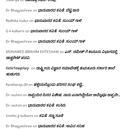
ಭಾನುವಾರದ ಕವಿತೆ: ಬೆಟ್ಟ ಜಾರಿ
Dr Bhagyashree
on
ಭಾನುವಾರದ ಕವಿತೆ: ಸುಂಯ್ ಗಾಳಿ
Radhika kudur
on
ಭಾನುವಾರದ ಕವಿತೆ: ಸುಂಯ್ ಗಾಳಿ
G k kulkarni
on
ಭಾನುವಾರದ ಕವಿತೆ: ಸುಂಯ್ ಗಾಳಿ
Dr Bhagyashree
on
ಎಸ್. ರಮೇಶ್ ಗೆ ಕಾನೂನು ವಿಭಾಗದಲ್ಲಿ
MOHAMED IBRAHIM EHTESHAM
on
ಡಾಕ್ಟರೇಟ್ ಪದವಿ
lieleTewplory
ರಾಷ್ಟ್ರೀಯ ವಿಜ್ಞಾನ ಸಮಾವೇಶಕ್ಕೆ‌ ತುಮಕೂರು ಸರ್ಕಾರಿ ಶಾಲೆ
on
ಹುಡುಗರು
ಹಳ್ಳಿಯಲ್ಲೊಂದು ಪರಿಸರ ಸಂಘ ಕಟ್ಟಿ…
Kantharaju JN
on
ಅಪ್ಪಂದಿರ ದಿನದ ವಿಶೇಷ: ನಾನು ಏನಾಗಿದ್ದೇನೋ‌ ಅದೆಲ್ಲವೂ ಅಪ್ಪನೇ…
Dr rashmi
on
ಭಾನುವಾರದ ಕವಿತೆ: ಉಸಿರು
Dr rashmi
on
ಕವಿತೆ: ಸಣ್ಣ ಸೂಜಿ
Smiths g kulkarni
on
ಭಾನುವಾರದ ಕವಿತೆ :ಸಾವಿನ ಸನಿಹ
Dr Bhagyashree
on