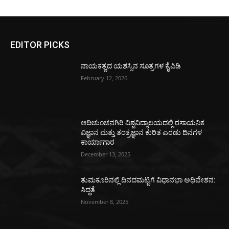
EDITOR PICKS
ನಾಯಕತ್ವದ ಯಶಸ್ಸಿನ ಸೂತ್ರಗಳ ಕೈಪಿಡಿ
February 12, 2026
ಆದಿಚುಂಚನಗಿರಿ ವಿಶ್ವವಿದ್ಯಾಲಯದಲ್ಲಿ ರಸಾಯನಿಕ
ವಿಜ್ಞಾನ ಮತ್ತು ತಂತ್ರಜ್ಞಾನ ಕುರಿತ ಎರಡು ದಿನಗಳ
ಕಾರ್ಯಾಗಾರ
December 13, 2025
ತುಮಕೂರಿನಲ್ಲಿ ದಿನದಮಟ್ಟಿಗೆ ವಿಧಾನಭಾ ಅಧಿವೇಶನ:
ಸಿದ್ಧತೆ
November 8, 2025