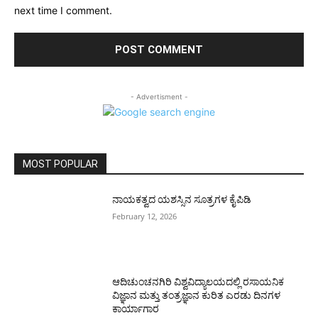
next time I comment.
- Advertisment -
MOST POPULAR
ನಾಯಕತ್ವದ ಯಶಸ್ಸಿನ ಸೂತ್ರಗಳ ಕೈಪಿಡಿ
February 12, 2026
ಆದಿಚುಂಚನಗಿರಿ ವಿಶ್ವವಿದ್ಯಾಲಯದಲ್ಲಿ ರಸಾಯನಿಕ
ವಿಜ್ಞಾನ ಮತ್ತು ತಂತ್ರಜ್ಞಾನ ಕುರಿತ ಎರಡು ದಿನಗಳ
ಕಾರ್ಯಾಗಾರ