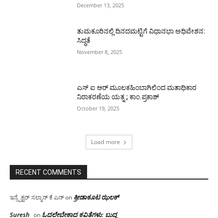
December 13, 2025
ತುಮಕೂರಿನಲ್ಲಿ ದಿನದಮಟ್ಟಿಗೆ ವಿಧಾನಭಾ ಅಧಿವೇಶನ:
ಸಿದ್ಧತೆ
November 8, 2025
ಎಸ್ ಐ ಆರ್ ಮೂಲಕಹಿಂಬಾಗಿಲಿಂದ ಮತಾಧಿಕಾರ
ನಿರಾಕರಣೆಯ ಯತ್ನ ; ಕಾಂ.ಪ್ರಕಾಶ್
October 19, 2025
Load more
RECENT COMMENTS
ಕ್ರೀಡಾಕೂಟ ಝಲಕ್
ಇನ್ಸ್ಪೆಕ್ಟರ್ ಸಲ್ಮಾನ್ ಕೆ ಎನ್
on
Suresh
ಓದಲೇಬೇಕಾದ‌ ಕವಿತೆಗಳು: ಬುದ್ಧ
on