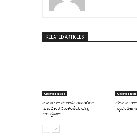
RELATED ARTICLES
Uncategorized
Uncategorize
ಎಸ್ ಐ ಆರ್ ಮೂಲಕಹಿಂಬಾಗಿಲಿಂದ
ಯುವ ವಕೀಲರಲ್ಲ
ಮತಾಧಿಕಾರ ನಿರಾಕರಣೆಯ ಯತ್ನ ;
ನ್ಯಾಯಾದೀಶ 
ಕಾಂ.ಪ್ರಕಾಶ್