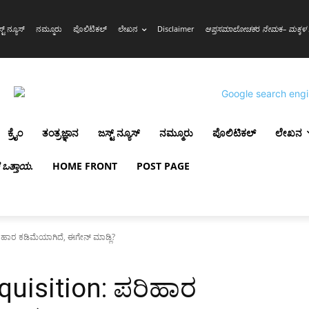
್ಟ್ ನ್ಯೂಸ್
ನಮ್ಮೂರು
ಪೊಲಿಟಿಕಲ್
ಲೇಖನ
Disclaimer
ಆಪ್ತಸಮಾಲೋಚಕ
ರ
ನೇಮ
ಕ
– ಮಕ್ಕಳ 
ಕ್ರೈಂ
ತಂತ್ರಜ್ಞಾನ
ಜಸ್ಟ್ ನ್ಯೂಸ್
ನಮ್ಮೂರು
ಪೊಲಿಟಿಕಲ್
ಲೇಖನ
ಳ ಒತ್ತಾಯ
.
HOME FRONT
POST PAGE
ಿಹಾರ ಕಡಿಮೆಯಾಗಿದೆ, ಈಗೇನ್ ಮಾಡ್ಲಿ?
quisition: ಪರಿಹಾರ