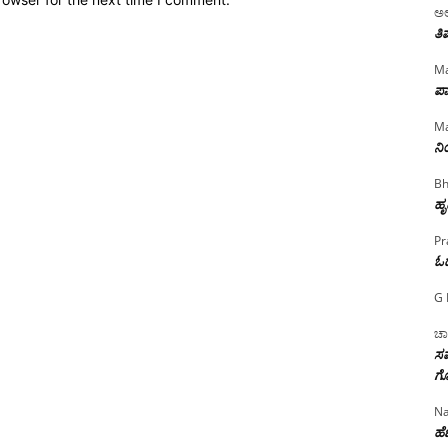
ಅಲ
ತಿ
Ma
ಪಾ
Ma
ನ
Bh
ಹೃ
Pr
ಓ
G 
ಚಾ
ಸಮ
ಗೊ
Na
ಹೆಣ