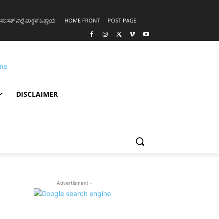
ಸಂಸತ್ ನಲ್ಲಿ ಮಕ್ಕಳ ಒತ್ತಾಯ
.
HOME FRONT
POST PAGE
DISCLAIMER
- Advertisment -