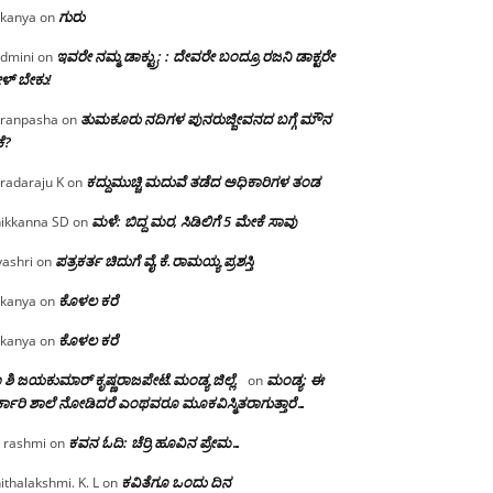
ಗುರು
kanya
on
ಇವರೇ ನಮ್ಮ ಡಾಕ್ಟ್ರು; : ದೇವರೇ ಬಂದ್ರೂ ರಜನಿ ಡಾಕ್ಟರೇ
dmini
on
ಳ್ ಬೇಕು!
ತುಮಕೂರು ನದಿಗಳ ಪುನರುಜ್ಜೀವನದ ಬಗ್ಗೆ ಮೌನ
ranpasha
on
ೆ?
ಕದ್ದುಮುಚ್ಚಿ ಮದುವೆ ತಡೆದ ಅಧಿಕಾರಿಗಳ ತಂಡ
radaraju K
on
ಮಳೆ: ಬಿದ್ದ ಮರ, ಸಿಡಿಲಿಗೆ 5 ಮೇಕೆ ಸಾವು
ikkanna SD
on
ಪತ್ರಕರ್ತ ಚಿದುಗೆ ವೈ.ಕೆ.ರಾಮಯ್ಯ ಪ್ರಶಸ್ತಿ
yashri
on
ಕೊಳಲ ಕರೆ
kanya
on
ಕೊಳಲ ಕರೆ
kanya
on
 ಶಿ ಜಯಕುಮಾರ್ ಕೃಷ್ಣರಾಜಪೇಟೆ.ಮಂಡ್ಯ ಜಿಲ್ಲೆ.
ಮಂಡ್ಯ: ಈ
on
್ಕಾರಿ ಶಾಲೆ ನೋಡಿದರೆ ಎಂಥವರೂ ಮೂಕವಿಸ್ಮಿತರಾಗುತ್ತಾರೆ…
ಕವನ ಓದಿ: ಚೆರ್ರಿ ಹೂವಿನ ಪ್ರೇಮ…
 rashmi
on
ಕವಿತೆಗೂ ಒಂದು ದಿನ
ithalakshmi. K. L
on