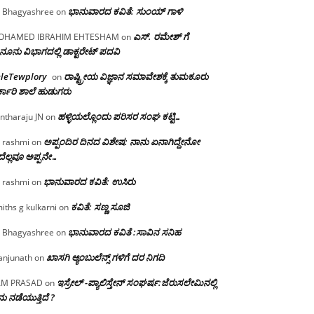
ಭಾನುವಾರದ ಕವಿತೆ: ಸುಂಯ್ ಗಾಳಿ
 Bhagyashree
on
ಎಸ್. ರಮೇಶ್ ಗೆ
OHAMED IBRAHIM EHTESHAM
on
ನೂನು ವಿಭಾಗದಲ್ಲಿ ಡಾಕ್ಟರೇಟ್ ಪದವಿ
eleTewplory
ರಾಷ್ಟ್ರೀಯ ವಿಜ್ಞಾನ ಸಮಾವೇಶಕ್ಕೆ‌ ತುಮಕೂರು
on
್ಕಾರಿ ಶಾಲೆ ಹುಡುಗರು
ಹಳ್ಳಿಯಲ್ಲೊಂದು ಪರಿಸರ ಸಂಘ ಕಟ್ಟಿ…
ntharaju JN
on
ಅಪ್ಪಂದಿರ ದಿನದ ವಿಶೇಷ: ನಾನು ಏನಾಗಿದ್ದೇನೋ‌
 rashmi
on
ೆಲ್ಲವೂ ಅಪ್ಪನೇ…
ಭಾನುವಾರದ ಕವಿತೆ: ಉಸಿರು
 rashmi
on
ಕವಿತೆ: ಸಣ್ಣ ಸೂಜಿ
iths g kulkarni
on
ಭಾನುವಾರದ ಕವಿತೆ :ಸಾವಿನ ಸನಿಹ
 Bhagyashree
on
ಖಾಸಗಿ ಆ್ಯಂಬುಲೆನ್ಸ್ ಗಳಿಗೆ ದರ ನಿಗದಿ
njunath
on
ಇಸ್ರೇಲ್ -ಪ್ಯಾಲಿಸ್ತೇನ್ ಸಂಘರ್ಷ:ಜೆರುಸಲೇಮಿನಲ್ಲಿ
AM PRASAD
on
ು ನಡೆಯುತ್ತಿದೆ ?