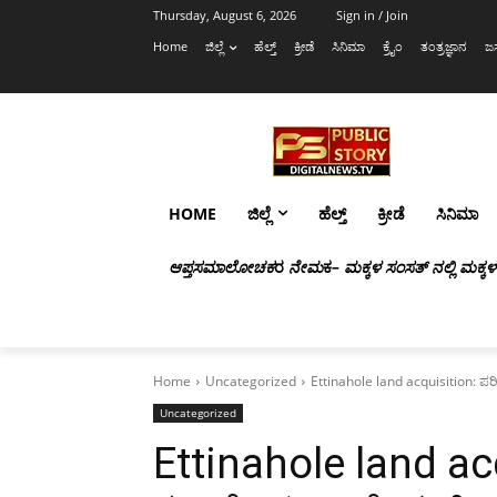
Thursday, August 6, 2026
Sign in / Join
Home
ಜಿಲ್ಲೆ
ಹೆಲ್ತ್
ಕ್ರೀಡೆ
ಸಿನಿಮಾ
ಕ್ರೈಂ
ತಂತ್ರಜ್ಞಾನ
ಜಸ
HOME
ಜಿಲ್ಲೆ
ಹೆಲ್ತ್
ಕ್ರೀಡೆ
ಸಿನಿಮಾ
ಆಪ್ತಸಮಾಲೋಚಕ
ರ
ನೇಮ
ಕ
– ಮಕ್ಕಳ ಸಂಸತ್ ನಲ್ಲಿ ಮಕ್ಕ
Home
Uncategorized
Ettinahole land acquisition: ಪರ
Uncategorized
Ettinahole land ac