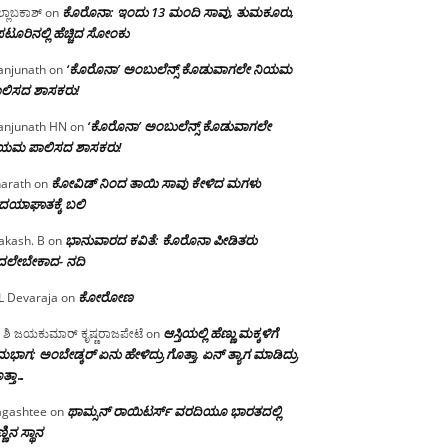
ಕೊರೊನಾ: ಇಂದು 13 ಮಂದಿ ಸಾವು, ತುಮಕೂರು,
್ಲಾಬಕಾಶ್
on
ಪಟೂರಿನಲ್ಲಿ ಹೆಚ್ಚಿದ ಸೋಂಕು
‘ಕೊರೊನಾ’ ಅಂಬುಲೆನ್ಸ್ ಕೊಡುವಾಗಲೇ ನಿಯಮ
njunath
on
ಲಿಸದ ಶಾಸಕರು!
‘ಕೊರೊನಾ’ ಅಂಬುಲೆನ್ಸ್ ಕೊಡುವಾಗಲೇ
njunath HN
on
ಿಯಮ ಪಾಲಿಸದ ಶಾಸಕರು!
ಕೋವಿಡ್ ನಿಂದ ತಾಯಿ ಸಾವು ಕೇಳಿದ ಮಗಳು
arath
on
ದಯಾಘಾತಕ್ಕೆ ಬಲಿ
ಭಾನುವಾರದ ಕವಿತೆ: ಕೊರೊನಾ ಪೀಡಿತರು
akash. B
on
ದಲೇಬೇಕಾದ- ನದಿ
ಕೋರೋಣ
L Devaraja
on
ಆಸ್ತಿಯಲ್ಲಿ ಹೆಣ್ಣು ಮಕ್ಕಳಿಗೆ
 ಶಿ ಜಯಕುಮಾರ್ ಕೃಷ್ಣರಾಜಪೇಟೆ
on
ಭಾಗ; ಅಂಬೇಡ್ಕರ್ ಏನು ಹೇಳಿದ್ರು ಗೊತ್ತಾ, ಏನ್ ತ್ಯಾಗ ಮಾಡಿದ್ರು
ತ್ತಾ…
ಥಾಮ್ಸನ್ ರಾಯಿಟರ್ಸ್ ವರದಿಯೂ ಭಾರತದಲ್ಲಿ
gashtee
on
್ಣಿನ ಸ್ಥಾನ‌