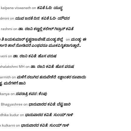
ಕವಿತೆ ಓದಿ: ಯುದ್ಧ
 kalpana viswanath
on
ಯುವ ಜನತೆ ದಿನ: ಕವಿತೆ ಓದಿ- ಯೌವನ
dmini
on
ಡಾ. ರಜನಿ‌ ಕಣ್ಣಲ್ಲಿ ಕಲೀಲ್ ಗಿಬ್ರಾನ್ ಕವಿತೆ
 rashmi
on
 ಶಿ ಜಯಕುಮಾರ್ ಕೃಷ್ಣರಾಜಪೇಟೆ.ಮಂಡ್ಯ ಜಿಲ್ಲೆ.
ಮಂಡ್ಯ: ಈ
on
್ಕಾರಿ ಶಾಲೆ ನೋಡಿದರೆ ಎಂಥವರೂ ಮೂಕವಿಸ್ಮಿತರಾಗುತ್ತಾರೆ…
ಡಾ. ರಜನಿ ಕವಿತೆ: ಹೊಸ ವರುಷ
iveni
on
ಡಾ. ರಜನಿ ಕವಿತೆ: ಹೊಸ ವರುಷ
halakshmi MH
on
ಮಳೆಗೆ ನಲುಗಿದ ತುರುವೇಕೆರೆ: ಲಕ್ಷಾಂತರ ರೂಪಾಯಿ
armith
on
್ಟ, ಮನೆಗಳಿಗೆ ಹಾನಿ
ನವರಾತ್ರಿ ಕವನ :ಕೆಂಪು
kanya
on
ಭಾನುವಾರದ ಕವಿತೆ: ಬೆಟ್ಟ ಜಾರಿ
 Bhagyashree
on
ಭಾನುವಾರದ ಕವಿತೆ: ಸುಂಯ್ ಗಾಳಿ
dhika kudur
on
ಭಾನುವಾರದ ಕವಿತೆ: ಸುಂಯ್ ಗಾಳಿ
k kulkarni
on