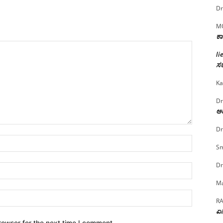
Dr
M
ಕಾ
li
ಸರ
Ka
Dr
ಅದ
Dr
Name:*
Sm
Dr
Email:*
Ma
Website:
R
ಏನ
rowser for the next time I comment.