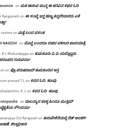
rasanna
ಮತ ಹಾಕುವ ಮುನ್ನ ಈ ಹಸಿವಿನ ಕಥನ ಓದಿ
on
ಈ ಸಂಖ್ಯೆ ಇದ್ದ ಹಣ್ಣು ತಿನ್ನಲೇಬಾರದು ಏಕೆ
S Ranganath
on
ತ್ತಾ?
ಮತ್ತೆ ಬಂದ ವಸಂತ
 rashmi
on
 N NAGESH
ಬೊಬ್ಬೆ ಬಂದರೂ ಬಿಡದ ವಕೀಲರ ಪಾದಯಾತ್ರೆ
on
ತುಮಕೂರು‌ ವಿ.ವಿ.ಯಲ್ಲೊಬ್ಬರು
. B L Mukundappa
on
ಪರೂಪದ ಗುರುವರ್ಯ
ಪ್ರೊ.ಪರುಷರಾಮ್ ತುಮಕೂರಿನ ಆಸ್ತಿ
ash
on
ಕವನ ಓದಿ: ಹೂವು
sum prasad T.L
on
ಕವನ ಓದಿ: ಹೂವು
ithalakshmi. K. L
on
mranpasha
ಬಾಬಯ್ಯನ ಪಾಳ್ಯ ಹಿಂದೂ ಮುಸ್ಲಿಮ್
on
ವೈಕ್ಯತೆಯ ಸೌಂದರ್ಯ
ತುರುವೇಕೆರೆಯಲ್ಲಿ ರೆಡ್ ಅಲರ್ಟ್
ananjaya S/o Rangaiah
on
ಷಣೆ: ಜಿಲ್ಲಾಧಿಕಾರಿ