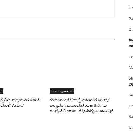
Dr
Pa
Dr
ಚಾ
ಸರ
Tr
Ma
Sh
ನಷ
d
Uncategorized
Su
ಿ ಶಿಸ್ತು, ಅಧ್ಯಯನದ ಕೊರತೆ:
ತುಮಕೂರು ಜಿಲ್ಲೆಯಲ್ಲಿ ಮಾದಿಗರಿಗೆ ಚಾರಿತ್ರಿಕ
ಜಯಂತ್ ಕುಮಾರ್
ಅನ್ಯಾಯ, ಸಮುದಾಯದ ಋಣ ತೀರಿಸಲು
Dr
ಕಾಂಗ್ರೆಸ್ ಗೆ ಸಕಾಲ : ಹೆತ್ತೇನಹಳ್ಳಿ ಮಂಜುನಾಥ್
Ra
G 