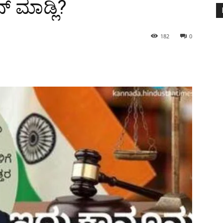
 ಮಾಡ್ಲಿ?
182
0