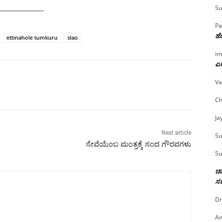
Su
Pa
ಹೇ
ettinahole tumkuru
slao
im
ಏಕ
Va
Ch
Ja
Next article
Su
ಸೇವೆಯೆಂಬ ಮಂತ್ರಕ್ಕೆ ಸಂದ ಗೌರವಗಳು
Su
ಚಾ
ಸರ
Dr
An