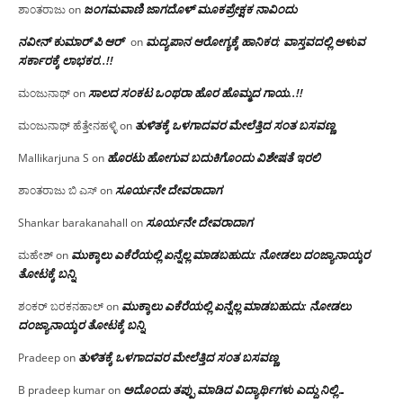
ಜಂಗಮವಾಣಿ ಜಾಗದೊಳ್ ಮೂಕಪ್ರೇಕ್ಷಕ ನಾವಿಂದು
ಶಾಂತರಾಜು
on
ನವೀನ್ ಕುಮಾರ್ ಪಿ ಆರ್
ಮದ್ಯಪಾನ ಆರೋಗ್ಯಕ್ಕೆ ಹಾನಿಕರ; ವಾಸ್ತವದಲ್ಲಿ ಅಳುವ
on
ಸರ್ಕಾರಕ್ಕೆ ಲಾಭಕರ..!!
ಸಾಲದ ಸಂಕಟ ಒಂಥರಾ ಹೊರ ಹೊಮ್ಮದ ಗಾಯ..!!
ಮಂಜುನಾಥ್
on
ತುಳಿತಕ್ಕೆ ಒಳಗಾದವರ ಮೇಲೆತ್ತಿದ ಸಂತ ಬಸವಣ್ಣ
ಮಂಜುನಾಥ್ ಹೆತ್ತೇನಹಳ್ಳಿ
on
ಹೊರಟು ಹೋಗುವ ಬದುಕಿಗೊಂದು ವಿಶೇಷತೆ ಇರಲಿ
Mallikarjuna S
on
ಸೂರ್ಯನೇ ದೇವರಾದಾಗ
ಶಾಂತರಾಜು ಬಿ ಎಸ್
on
ಸೂರ್ಯನೇ ದೇವರಾದಾಗ
Shankar barakanahall
on
ಮುಕ್ಕಾಲು ಎಕೆರೆಯಲ್ಲಿ ಏನ್ನೆಲ್ಲ‌ ಮಾಡಬಹುದು: ನೋಡಲು ದಂಜ್ಯಾನಾಯ್ಕರ
ಮಹೇಶ್
on
ತೋಟಕ್ಕೆ ಬನ್ನಿ
ಮುಕ್ಕಾಲು ಎಕೆರೆಯಲ್ಲಿ ಏನ್ನೆಲ್ಲ‌ ಮಾಡಬಹುದು: ನೋಡಲು
ಶಂಕರ್ ಬರಕನಹಾಲ್
on
ದಂಜ್ಯಾನಾಯ್ಕರ ತೋಟಕ್ಕೆ ಬನ್ನಿ
ತುಳಿತಕ್ಕೆ ಒಳಗಾದವರ ಮೇಲೆತ್ತಿದ ಸಂತ ಬಸವಣ್ಣ
Pradeep
on
ಅದೊಂದು ತಪ್ಪು ಮಾಡಿದ ವಿದ್ಯಾರ್ಥಿಗಳು ಎದ್ದು ನಿಲ್ಲಿ…
B pradeep kumar
on