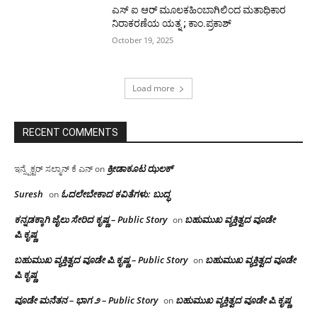
ಎಸ್ ಐ ಆರ್ ಮೂಲಕಹಿಂಬಾಗಿಲಿಂದ ಮತಾಧಿಕಾರ
ನಿರಾಕರಣೆಯ ಯತ್ನ ; ಕಾಂ.ಪ್ರಕಾಶ್
October 19, 2025
Load more
RECENT COMMENTS
ಕ್ರೀಡಾಕೂಟ ಝಲಕ್
ಇನ್ಸ್ಪೆಕ್ಟರ್ ಸಲ್ಮಾನ್ ಕೆ ಎನ್
on
Suresh
ಓದಲೇಬೇಕಾದ‌ ಕವಿತೆಗಳು: ಬುದ್ಧ
on
ಕನ್ನಡಕ್ಕಾಗಿ ಜೈಲು ಸೇರಿದ ಕೃಷ್ಣ – Public Story
ಬಹುಮುಖ ವ್ಯಕ್ತಿತ್ವದ ವೂಡೇ
on
ಪಿ.ಕೃಷ್ಣ
ಬಹುಮುಖ ವ್ಯಕ್ತಿತ್ವದ ವೂಡೇ ಪಿ.ಕೃಷ್ಣ – Public Story
ಬಹುಮುಖ ವ್ಯಕ್ತಿತ್ವದ ವೂಡೇ
on
ಪಿ.ಕೃಷ್ಣ
ವೂಡೇ ಮನೆತನ – ಭಾಗ ೨ – Public Story
ಬಹುಮುಖ ವ್ಯಕ್ತಿತ್ವದ ವೂಡೇ ಪಿ.ಕೃಷ್ಣ
on