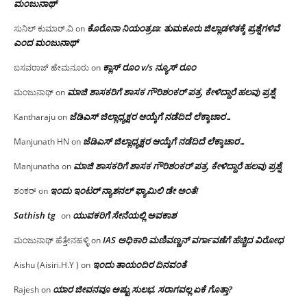
ಮಂಜು‌ನಾಥ್
ಕೊರೊನಾ ನಿಯಂತ್ರಣ: ತುಮಕೂರು ಜಿಲ್ಲಾಡಳಿತಕ್ಕೆ ಪ್ರಶ್ನೆಗಳಿವೆ
ಸುನಿಲ್ ಕುಮಾರ್.ವಿ
on
ಎಂದ ಮಂಜು‌ನಾಥ್
ಕ್ಲಾಸ್ ರೂಂ v/s ನ್ಯೂಸ್ ರೂಂ
ಬಸವರಾಜ್ ಹೇಮನೂರು
on
ಮಾಜಿ ಶಾಸಕರಿಗೆ ಶಾಸಕ ಗೌರಿಶಂಕರ್ ಪತ್ರ, ಕೇಳಿದ್ದಾರೆ ಹಲವು ಪ್ರಶ್ನೆ
ಮಂಜುನಾಥ್
on
ಜೆಡಿಎಸ್ ಜಿಲ್ಲಾಧ್ಯಕ್ಷರ ಆಯ್ಕೆಗೆ ನಡೆದಿದೆ ಲೆಕ್ಕಾಚಾರ…
Kantharaju
on
ಜೆಡಿಎಸ್ ಜಿಲ್ಲಾಧ್ಯಕ್ಷರ ಆಯ್ಕೆಗೆ ನಡೆದಿದೆ ಲೆಕ್ಕಾಚಾರ…
Manjunath HN
on
ಮಾಜಿ ಶಾಸಕರಿಗೆ ಶಾಸಕ ಗೌರಿಶಂಕರ್ ಪತ್ರ, ಕೇಳಿದ್ದಾರೆ ಹಲವು ಪ್ರಶ್ನೆ
Manjunatha
on
ಇಂದು ಇಂಟರ್ ನ್ಯಾಶನಲ್ ಫ್ಯಾಮಿಲಿ ಡೇ ಅಂತೆ!
ಶಂಕರ್
on
Sathish tg
ಯುವಕರಿಗೆ ಸೇನೆಯಲ್ಲಿ ಅವಕಾಶ
on
IAS ಅಧಿಕಾರಿ ಮಣಿವಣ್ಣನ್ ವರ್ಗಾವಣೆಗೆ ಹೆಚ್ಚಿದ‌ ವಿರೋಧ
ಮಂಜುನಾಥ್ ಹೆತ್ತೇನಹಳ್ಳಿ
on
ಇಂದು ತಾಯಂದಿರ ದಿನವಂತೆ
Aishu (Aisiri.H.Y )
on
ಯಾರ ಜೀವನವೂ ಅಷ್ಟು ಸುಲಭ, ಸರಾಗವಲ್ಲ ಏಕೆ ಗೊತ್ತಾ?
Rajesh
on