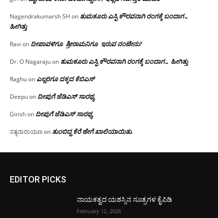
ತುಮಕೂರು ಎಸ್ಪಿ ಕೌರವನಾಗಿ ರಂಗಕ್ಕೆ ಬಂದಾಗ…
Nagendrakumarsh SH
on
ಹೀಗಿತ್ತು
ದೀಪಾವಳಿಗೂ ಶ್ರೀರಾಮನಿಗೂ ಇರುವ ನಂಟೇನು?
Ravi
on
ತುಮಕೂರು ಎಸ್ಪಿ ಕೌರವನಾಗಿ ರಂಗಕ್ಕೆ ಬಂದಾಗ… ಹೀಗಿತ್ತು
Dr. O Nagaraju
on
ಎಲ್ಲರಿಗೂ ದಕ್ಕದ ಕೆಬಿಎಸ್
Raghu
on
ದೀಪುಗೆ ಜೆಡಿಎಸ್ ಸಾರಥ್ಯ
Deepu
on
ದೀಪುಗೆ ಜೆಡಿಎಸ್ ಸಾರಥ್ಯ
Girish
on
ತುಂಬಿದ್ದ ಕೆರೆ ಹೇಗೆ ಖಾಲಿಯಾಯಿತು.
ಸತ್ಯನಾರಾಯಣ
on
EDITOR PICKS
ನಾಯಕತ್ವದ ಯಶಸ್ಸಿನ ಸೂತ್ರಗಳ ಕೈಪಿಡಿ
February 12, 2026