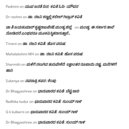
ಯುವ ಜನತೆ ದಿನ: ಕವಿತೆ ಓದಿ- ಯೌವನ
Padmini
on
ಡಾ. ರಜನಿ‌ ಕಣ್ಣಲ್ಲಿ ಕಲೀಲ್ ಗಿಬ್ರಾನ್ ಕವಿತೆ
Dr rashmi
on
ಚಾ ಶಿ ಜಯಕುಮಾರ್ ಕೃಷ್ಣರಾಜಪೇಟೆ.ಮಂಡ್ಯ ಜಿಲ್ಲೆ.
ಮಂಡ್ಯ: ಈ ಸರ್ಕಾರಿ ಶಾಲೆ
on
ನೋಡಿದರೆ ಎಂಥವರೂ ಮೂಕವಿಸ್ಮಿತರಾಗುತ್ತಾರೆ…
ಡಾ. ರಜನಿ ಕವಿತೆ: ಹೊಸ ವರುಷ
Triveni
on
ಡಾ. ರಜನಿ ಕವಿತೆ: ಹೊಸ ವರುಷ
Mahalakshmi MH
on
ಮಳೆಗೆ ನಲುಗಿದ ತುರುವೇಕೆರೆ: ಲಕ್ಷಾಂತರ ರೂಪಾಯಿ ನಷ್ಟ, ಮನೆಗಳಿಗೆ
Sharmith
on
ಹಾನಿ
ನವರಾತ್ರಿ ಕವನ :ಕೆಂಪು
Sukanya
on
ಭಾನುವಾರದ ಕವಿತೆ: ಬೆಟ್ಟ ಜಾರಿ
Dr Bhagyashree
on
ಭಾನುವಾರದ ಕವಿತೆ: ಸುಂಯ್ ಗಾಳಿ
Radhika kudur
on
ಭಾನುವಾರದ ಕವಿತೆ: ಸುಂಯ್ ಗಾಳಿ
G k kulkarni
on
ಭಾನುವಾರದ ಕವಿತೆ: ಸುಂಯ್ ಗಾಳಿ
Dr Bhagyashree
on