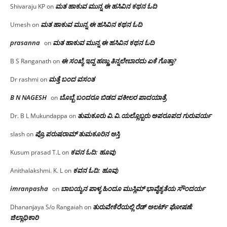
ಮತ ಹಾಕುವ ಮುನ್ನ ಈ ಹಸಿವಿನ ಕಥನ ಓದಿ
Shivaraju KP
on
ಮತ ಹಾಕುವ ಮುನ್ನ ಈ ಹಸಿವಿನ ಕಥನ ಓದಿ
Umesh
on
prasanna
ಮತ ಹಾಕುವ ಮುನ್ನ ಈ ಹಸಿವಿನ ಕಥನ ಓದಿ
on
ಈ ಸಂಖ್ಯೆ ಇದ್ದ ಹಣ್ಣು ತಿನ್ನಲೇಬಾರದು ಏಕೆ ಗೊತ್ತಾ?
B S Ranganath
on
ಮತ್ತೆ ಬಂದ ವಸಂತ
Dr rashmi
on
B N NAGESH
ಬೊಬ್ಬೆ ಬಂದರೂ ಬಿಡದ ವಕೀಲರ ಪಾದಯಾತ್ರೆ
on
ತುಮಕೂರು‌ ವಿ.ವಿ.ಯಲ್ಲೊಬ್ಬರು ಅಪರೂಪದ ಗುರುವರ್ಯ
Dr. B L Mukundappa
on
ಪ್ರೊ.ಪರುಷರಾಮ್ ತುಮಕೂರಿನ ಆಸ್ತಿ
slash
on
ಕವನ ಓದಿ: ಹೂವು
Kusum prasad T.L
on
ಕವನ ಓದಿ: ಹೂವು
Anithalakshmi. K. L
on
imranpasha
ಬಾಬಯ್ಯನ ಪಾಳ್ಯ ಹಿಂದೂ ಮುಸ್ಲಿಮ್ ಭಾವೈಕ್ಯತೆಯ ಸೌಂದರ್ಯ
on
ತುರುವೇಕೆರೆಯಲ್ಲಿ ರೆಡ್ ಅಲರ್ಟ್ ಘೋಷಣೆ:
Dhananjaya S/o Rangaiah
on
ಜಿಲ್ಲಾಧಿಕಾರಿ