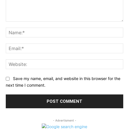
Comment:
Na
Ema
Web
Save my name, email, and website in this browser for the
next time I comment.
- Advertisment -