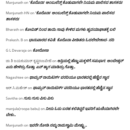
‘ಕೊರೊನಾ’ ಅಂಬುಲೆನ್ಸ್ ಕೊಡುವಾಗಲೇ ನಿಯಮ ಪಾಲಿಸದ ಶಾಸಕರು!
Manjunath
on
‘ಕೊರೊನಾ’ ಅಂಬುಲೆನ್ಸ್ ಕೊಡುವಾಗಲೇ ನಿಯಮ ಪಾಲಿಸದ
Manjunath HN
on
ಶಾಸಕರು!
ಕೋವಿಡ್ ನಿಂದ ತಾಯಿ ಸಾವು ಕೇಳಿದ ಮಗಳು ಹೃದಯಾಘಾತಕ್ಕೆ ಬಲಿ
Bharath
on
ಭಾನುವಾರದ ಕವಿತೆ: ಕೊರೊನಾ ಪೀಡಿತರು ಓದಲೇಬೇಕಾದ- ನದಿ
Prakash. B
on
ಕೋರೋಣ
G L Devaraja
on
ಆಸ್ತಿಯಲ್ಲಿ ಹೆಣ್ಣು ಮಕ್ಕಳಿಗೆ ಸಮಭಾಗ; ಅಂಬೇಡ್ಕರ್
ಚಾ ಶಿ ಜಯಕುಮಾರ್ ಕೃಷ್ಣರಾಜಪೇಟೆ
on
ಏನು ಹೇಳಿದ್ರು ಗೊತ್ತಾ, ಏನ್ ತ್ಯಾಗ ಮಾಡಿದ್ರು ಗೊತ್ತಾ…
ಥಾಮ್ಸನ್ ರಾಯಿಟರ್ಸ್ ವರದಿಯೂ ಭಾರತದಲ್ಲಿ ಹೆಣ್ಣಿನ ಸ್ಥಾನ‌
Nagashtee
on
ಥಾಮ್ಸನ್ ರಾಯಿಟರ್ಸ್ ವರದಿಯೂ ಭಾರತದಲ್ಲಿ ಹೆಣ್ಣಿನ ಸ್ಥಾನ‌
ಆರ್.ಸಿ.ಮಹೇಶ್
on
ಗುಸು ಗುಸು ಪಿಸು ಪಿಸು
Savitha
on
ನೀನು ಓದು ಬರಹ ಕಲಿತಿದ್ದರೆ ಇವರಿಗೆ ಋಣಿಯಾಗಿರಲೇ
manjula(roopa babu)
on
ಬೇಕು…
ಇವರೇ‌ ನೋಡಿ‌ ನಮ್ಮ‌ ರಾಮಸ್ವಾಮಿ ಮೇಷ್ಟ್ರು…
Manjunath
on