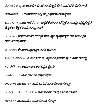
ಆರಂಭಿಕ ಬಂಡವಾಳವಿಲ್ಲದೆ ಬೆಳೆಯುವ ಬೆಳೆ- ಮಿಡಿ ಸೌತೆ
ಪಂಚಾಕ್ಷರಿ ಗುಬ್ಬಿ
on
Dasanna
ದೇವಲಕೆರೆಯಲ್ಲಿ ವಿಜೃಂಭಣೆಯ ರಾಜ್ಯೋತ್ಸವ
on
ShravanKumar reddy
ಚಿತ್ರಕಲೆಯಿಂದ ಬೌದ್ಧಿಕ ಸಾಮರ್ಥ್ಯ ವೃದ್ಧಿಸುತ್ತದೆ;
on
ಚಿತ್ರಕಲಾ ಶಿಕ್ಷಕ ರಾಮಚಂದ್ರಾಚಾರ್
ಚಿತ್ರಕಲೆಯಿಂದ ಬೌದ್ಧಿಕ ಸಾಮರ್ಥ್ಯ ವೃದ್ಧಿಸುತ್ತದೆ; ಚಿತ್ರಕಲಾ ಶಿಕ್ಷಕ
Girish
on
ರಾಮಚಂದ್ರಾಚಾರ್
ಲೋಕಕಲ್ಯಾಣಕ್ಕಾಗಿ ಚಂಡಿ ಹೋಮ
Girish
on
ತುಮಕೂರಿಗೆ ಮುಖ್ಯಮಂತ್ರಿ ಬಿಎಸ್ ವೈ: ಕೆ.ಎನ್.ರಾಜಣ್ಣ
ಸುನಿಲ್ ಕುಮಾರ್
on
Karthik
ಆಟೋ ಚಾಲಕರ ಕನ್ನಡ ಪ್ರೇಮ
on
ಆಟೋ ಚಾಲಕರ ಕನ್ನಡ ಪ್ರೇಮ
Karthik
on
Dr. O Nagaraju
ತುಮಕೂರಿನ ಹಾವುಕೊಂಡ ಗೊತ್ತಾ?
on
ತುಮಕೂರಿನ ಹಾವುಕೊಂಡ ಗೊತ್ತಾ?
ವಾಜಿದ್ ಖಾನ್ ತೋವಿನಕೆರೆ
on
ತುಮಕೂರಿನ ಹಾವುಕೊಂಡ ಗೊತ್ತಾ?
suma
on