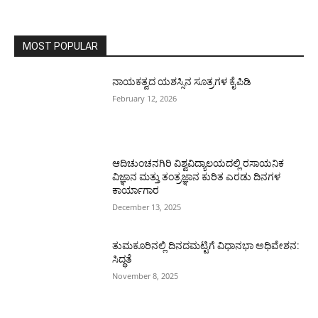
MOST POPULAR
ನಾಯಕತ್ವದ ಯಶಸ್ಸಿನ ಸೂತ್ರಗಳ ಕೈಪಿಡಿ
February 12, 2026
ಆದಿಚುಂಚನಗಿರಿ ವಿಶ್ವವಿದ್ಯಾಲಯದಲ್ಲಿ ರಸಾಯನಿಕ
ವಿಜ್ಞಾನ ಮತ್ತು ತಂತ್ರಜ್ಞಾನ ಕುರಿತ ಎರಡು ದಿನಗಳ
ಕಾರ್ಯಾಗಾರ
December 13, 2025
ತುಮಕೂರಿನಲ್ಲಿ ದಿನದಮಟ್ಟಿಗೆ ವಿಧಾನಭಾ ಅಧಿವೇಶನ:
ಸಿದ್ಧತೆ
November 8, 2025