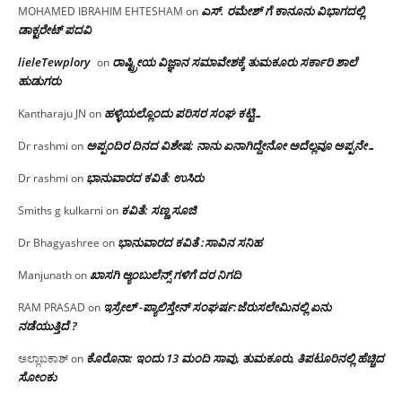
ಎಸ್. ರಮೇಶ್ ಗೆ ಕಾನೂನು ವಿಭಾಗದಲ್ಲಿ
MOHAMED IBRAHIM EHTESHAM
on
ಡಾಕ್ಟರೇಟ್ ಪದವಿ
lieleTewplory
ರಾಷ್ಟ್ರೀಯ ವಿಜ್ಞಾನ ಸಮಾವೇಶಕ್ಕೆ‌ ತುಮಕೂರು ಸರ್ಕಾರಿ ಶಾಲೆ
on
ಹುಡುಗರು
ಹಳ್ಳಿಯಲ್ಲೊಂದು ಪರಿಸರ ಸಂಘ ಕಟ್ಟಿ…
Kantharaju JN
on
ಅಪ್ಪಂದಿರ ದಿನದ ವಿಶೇಷ: ನಾನು ಏನಾಗಿದ್ದೇನೋ‌ ಅದೆಲ್ಲವೂ ಅಪ್ಪನೇ…
Dr rashmi
on
ಭಾನುವಾರದ ಕವಿತೆ: ಉಸಿರು
Dr rashmi
on
ಕವಿತೆ: ಸಣ್ಣ ಸೂಜಿ
Smiths g kulkarni
on
ಭಾನುವಾರದ ಕವಿತೆ :ಸಾವಿನ ಸನಿಹ
Dr Bhagyashree
on
ಖಾಸಗಿ ಆ್ಯಂಬುಲೆನ್ಸ್ ಗಳಿಗೆ ದರ ನಿಗದಿ
Manjunath
on
ಇಸ್ರೇಲ್ -ಪ್ಯಾಲಿಸ್ತೇನ್ ಸಂಘರ್ಷ:ಜೆರುಸಲೇಮಿನಲ್ಲಿ ಏನು
RAM PRASAD
on
ನಡೆಯುತ್ತಿದೆ ?
ಕೊರೊನಾ: ಇಂದು 13 ಮಂದಿ ಸಾವು, ತುಮಕೂರು, ತಿಪಟೂರಿನಲ್ಲಿ ಹೆಚ್ಚಿದ
ಅಲ್ಲಾಬಕಾಶ್
on
ಸೋಂಕು