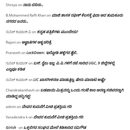
ನಾನು ಬಿದಿರು…
Shreya
on
ಮಾಜಿ ಶಾಸಕ ರಫೀಕ್ ಕೆಲಸಕ್ಕೆ ಫಿದಾ ಆದ ತುಮಕೂರು
B.Mohammed Raffi Khan
on
ನಗರದ ಜನರು…
ಕನ್ನಡ ಪತ್ರಿಕೆಗಳು ಮುಂದೇನು?
ಸುನಿಲ್ ಕುಮಾರ್.ವಿ
on
ಅಜ್ಞಾತಿಗಳ ಆತ್ಮ ಚರಿತ್ರೆ
Rajani
on
LockDown: ಇಲ್ನೋಡಿ ಹಳ್ಳಿಗರ ಶೈಲಿ..
Praneeth
on
ಬಸ್, ರೈಲು ಇಲ್ಲ; ವಿ.ವಿ.ಗಳಿಗೆ ರಜೆ ಸಾರಿದ UGC, 9 ಜಿಲ್ಲೆಗಳಲ್ಲಿ
ಸುನಿಲ್ ಕುಮಾರ್
on
ಎಲ್ಲವೂ ಕಡಿತ
LIC ಖಾಸಗೀಕರಣ ಮಾಡುತ್ತಿಲ್ಲ, ಷೇರು ಮಾರಾಟ ಅಷ್ಟೇ
ಸುನಿಲ್ ಕುಮಾರ್
on
ಬಡಪಾಯಿ ಮಿತ್ರನನ್ನು ಒಂದು ಗಂಟೆ ಕಾಲ ಅರಣ್ಯ ಸಚಿವರನ್ನಾಗಿ
Chandrakanthavh
on
ಮಾಡಿದ್ದ ಚನ್ನಿಗಪ್ಪ!
ದೇವರ ಕುದುರೆಗೆ ವೀಚಿ ಪ್ರಶಸ್ತಿಯ ಗರಿ
admin
on
ದೇವರ ಕುದುರೆಗೆ ವೀಚಿ ಪ್ರಶಸ್ತಿಯ ಗರಿ
Varadendra k
on
Girish
ಒಕ್ಕಲಿಗರ ಸಂಘದ ಮೇಲೆ ಕಿಡಿಕಾರಿದ ರವಿಗೌಡ
on