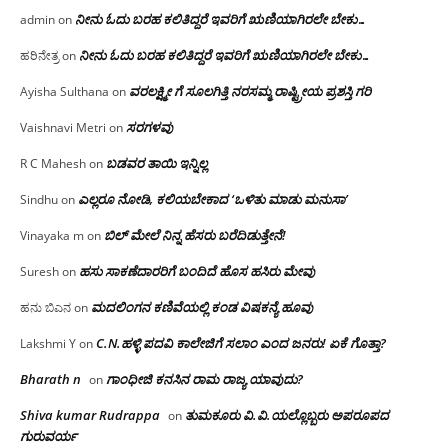
ನೀನು ಓದು ಬರಹ ಕಲಿತಿದ್ದರೆ ಇವರಿಗೆ ಋಣಿಯಾಗಿರಲೇ ಬೇಕು…
admin
on
ನೀನು ಓದು ಬರಹ ಕಲಿತಿದ್ದರೆ ಇವರಿಗೆ ಋಣಿಯಾಗಿರಲೇ ಬೇಕು…
ಹರಿನೇತ್ರ
on
ವರಲಕ್ಷ್ಮೀ ಗೆ ಸೂಲಗಿತ್ತಿ ನರಸಮ್ಮ‌ ರಾಷ್ಟ್ರೀಯ ಪ್ರಶಸ್ತಿ ಗರಿ
Ayisha Sulthana
on
ಸರಗಳವು
Vaishnavi Metri
on
ಬಡವರ ತಾಯಿ ಇನ್ನಿಲ್ಲ
R C Mahesh
on
ಎಲ್ಲರೂ ನೋಡಿ, ಕಲಿಯಬೇಕಾದ ‘ಒಳಿತು ಮಾಡು ಮನುಸಾ’
Sindhu
on
ಬಿಲ್ ಮೇಲೆ ನಿನ್ನ ಹೆಸರು ಬರೆದಿಡುತ್ತೇನೆ!
Vinayaka m
on
ಹಸು ಸಾಕಣೆದಾರರಿಗೆ ಬಂದಿದೆ ಹೊಸ ಹಸಿರು ಮೇವು
Suresh
on
ಮದಲಿಂಗನ ಕಣಿವೆಯಲ್ಲಿ ಕಂಡ ವಿಷಕನ್ಯೆ ಹೂವು
ಹನು ಬಿಎನ
on
C.N.ಹಳ್ಳಿ ಪದವಿ ಕಾಲೇಜಿಗೆ ಸಲಾಂ‌ ಎಂದ ಜನರು! ಏಕೆ ಗೊತ್ತಾ?
Lakshmi Y
on
Bharath n
ಗಾಂಧೀಜಿ ಕನಸಿನ ರಾಮ ರಾಜ್ಯ ಯಾವುದು?
on
Shiva kumar Rudrappa
ತುಮಕೂರು‌ ವಿ.ವಿ.ಯಲ್ಲೊಬ್ಬರು ಅಪರೂಪದ
on
ಗುರುವರ್ಯ