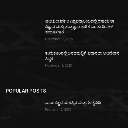
ಆದಿಚುಂಚನಗಿರಿ ವಿಶ್ವವಿದ್ಯಾಲಯದಲ್ಲಿ ರಸಾಯನಿಕ
ವಿಜ್ಞಾನ ಮತ್ತು ತಂತ್ರಜ್ಞಾನ ಕುರಿತ ಎರಡು ದಿನಗಳ
ಕಾರ್ಯಾಗಾರ
December 13, 2025
ತುಮಕೂರಿನಲ್ಲಿ ದಿನದಮಟ್ಟಿಗೆ ವಿಧಾನಭಾ ಅಧಿವೇಶನ:
ಸಿದ್ಧತೆ
November 8, 2025
POPULAR POSTS
ನಾಯಕತ್ವದ ಯಶಸ್ಸಿನ ಸೂತ್ರಗಳ ಕೈಪಿಡಿ
February 12, 2026