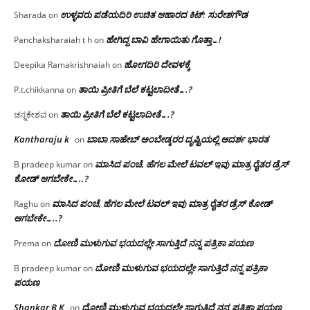
ಉಳ್ಳವರು ಪಡೆಯದಿರಿ ಉಚಿತ ಆಹಾರದ ಕಿಟ್: ಸುರೇಶಗೌಡ
Sharada
on
ಹೇಗಿದ್ದ ಬಾವಿ ಹೇಗಾಯಿತು ಗೊತ್ತಾ…!
Panchaksharaiah t h
on
ಹೋಗದಿರಿ ದೇವಳಕ್ಕೆ
Deepika Ramakrishnaiah
on
ತಾಯಿ ಪ್ರೀತಿಗೆ ಬೆಲೆ ಕಟ್ಟಲಾದೀತೆ….?
P.t.chikkanna
on
ತಾಯಿ ಪ್ರೀತಿಗೆ ಬೆಲೆ ಕಟ್ಟಲಾದೀತೆ….?
ಚನ್ನಕೇಶವ
on
Kantharaju k
ಬಾಬಾ ಸಾಹೇಬ್ ಅಂಬೇಡ್ಕರರ ದೃಷ್ಟಿಯಲ್ಲಿ ಆದರ್ಶ ಭಾರತ
on
ಮಾಸಿದ ಪಂಚೆ, ಹೆಗಲ ಮೇಲೆ ಟವಲ್‌ ಇವು ಮಾತ್ರ ರೈತರ ಡ್ರೆಸ್‌
B pradeep kumar
on
ಕೋಡ್ ಆಗಬೇಕೇ…..?‌
ಮಾಸಿದ ಪಂಚೆ, ಹೆಗಲ ಮೇಲೆ ಟವಲ್‌ ಇವು ಮಾತ್ರ ರೈತರ ಡ್ರೆಸ್‌ ಕೋಡ್
Raghu
on
ಆಗಬೇಕೇ…..?‌
ದೋಣಿ ಮುಳುಗುವ ಭಯದಲ್ಲೇ ಸಾಗುತ್ತಿದೆ ನನ್ನ ಪತ್ರಿಕಾ ಪಯಣ
Prema
on
ದೋಣಿ ಮುಳುಗುವ ಭಯದಲ್ಲೇ ಸಾಗುತ್ತಿದೆ ನನ್ನ ಪತ್ರಿಕಾ
B pradeep kumar
on
ಪಯಣ
Shankar B K
ದೋಣಿ ಮುಳುಗುವ ಭಯದಲ್ಲೇ ಸಾಗುತ್ತಿದೆ ನನ್ನ ಪತ್ರಿಕಾ ಪಯಣ
on