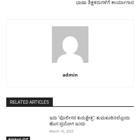
ಭಾಷಾ ಶಿಕ್ಷಕರುಗಳಿಗೆ ಕಾರ್ಯಾಗಾರ
admin
RELATED ARTICLES
ಇದು ‘ಪೊಲೀಸರ ಕುರುಕ್ಷೇತ್ರ’: ತುಮಕೂರಿನಲ್ಲೊಂದು
ಹೊಸ ಪ್ರಯೋಗ ಇಂದು
March 10, 2025
ತುಮಕೂರು ಲೈವ್