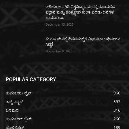
ಆದಿಚುಂಚನಗಿರಿ ವಿಶ್ವವಿದ್ಯಾಲಯದಲ್ಲಿ ರಸಾಯನಿಕ
ವಿಜ್ಞಾನ ಮತ್ತು ತಂತ್ರಜ್ಞಾನ ಕುರಿತ ಎರಡು ದಿನಗಳ
ಕಾರ್ಯಾಗಾರ
December 13, 2025
ತುಮಕೂರಿನಲ್ಲಿ ದಿನದಮಟ್ಟಿಗೆ ವಿಧಾನಭಾ ಅಧಿವೇಶನ:
ಸಿದ್ಧತೆ
November 8, 2025
POPULAR CATEGORY
ತುಮಕೂರು ಲೈವ್
960
ಜಸ್ಟ್ ನ್ಯೂಸ್
597
ಜನಮನ
316
ತುಮಕೂರ್ ಲೈವ್
266
ಪೊಲಿಟಿಕಲ್
189