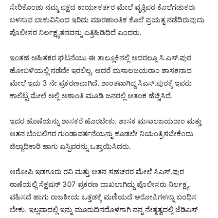
ಸೇರಿಕೊಂಡು ನಮ್ಮ ಪಕ್ಷದ ಕಾರ್ಯಕರ್ತರ ಮೇಲೆ ವೃತ್ತಿಪರ ಕೊಲೆಗಡುಕರು
ಬಳಸುವ ಬಾಕುವಿನಿಂದ ಇರಿದು ಮಾರಣಾಂತಿಕ ಕೊಲೆ ಪ್ರಯತ್ನ ನಡೆದಿರುವುದು
ಪೊಲೀಸರ ನಿರ್ಲಕ್ಷ್ಯತನವನ್ನು ಎತ್ತಿಹಿಡಿದಿದೆ ಎಂದರು.
ಇಂತಹ ಅಹಿತಕರ ಘಟನೆಯು ಈ ತಾಲ್ಲೂಕಿನಲ್ಲಿ ಅದರಲ್ಲೂ ಸಿ.ಎಸ್.ಪುರ
ಹೋಬಳಿಯಲ್ಲಿ ನಡೆದೇ ಇರಲಿಲ್ಲ. ಆದರೆ ಮಸಾಲಜಯರಾಂ ಶಾಸಕನಾದ
ಮೇಲೆ ಇದು 3 ನೇ ಪ್ರಕರಣವಾಗಿದೆ. ಶಾಂತವಾಗಿದ್ದ ಸಿಎಸ್.ಪುರಕ್ಕೆ ಇವರು
ಕಾಲಿಟ್ಟ ಮೇಲೆ ಅಲ್ಲಿ ಅಶಾಂತಿ ಮೂಡಿ ಜನರಲ್ಲಿ ಆತಂಕ ಹೆಚ್ಚಿಸಿದೆ.
ಇದರ ಹೊಣೆಯನ್ನು ಶಾಸಕರೆ ಹೊರಬೇಕು. ಶಾಸಕ ಮಸಾಲಜಯರಾಂ ಮತ್ತು
ಆತನ ಬೆಂಬಲಿಗರ ಗುಂಡಾವರ್ತನೆಯನ್ನು ಕೂಡಲೇ ನಿಯಂತ್ರಿಸಬೇಕೆಂದು
ಜಿಲ್ಲಾಧಿಕಾರಿ ಹಾಗು ಎಸ್ಪಿವರನ್ನು ಒತ್ತಾಯಿಸಿದರು.
ಆರೋಪಿ ಇಡಗೂರು ರವಿ ಮತ್ತು ಆತನ ಸಹಚರರ ಮೇಲೆ ಸಿಎಸ್.ಪುರ
ಠಾಣೆಯಲ್ಲಿ ಸೆಕ್ಷಷನ್ 307 ಪ್ರಕರಣ ದಾಖಲಾಗಿದ್ದು ಪೊಲೀಸರು ನಿರ್ಲಕ್ಷ್ಯ
ವಹಿಸದೆ ಹಾಗು ರಾಜಕೀಯ ಒತ್ತಡಕ್ಕೆ ಮಣಿಯದೆ ಆರೋಪಿಗಳನ್ನು ಬಂಧಿಸ
ಬೇಕು. ಇಲ್ಲವಾದಲ್ಲಿ ಇನ್ನು ಮೂರುದಿನದೊಳಗಾಗಿ ನನ್ನ ನೇತೃತ್ವದಲ್ಲಿ ಜೆಡಿಎಸ್