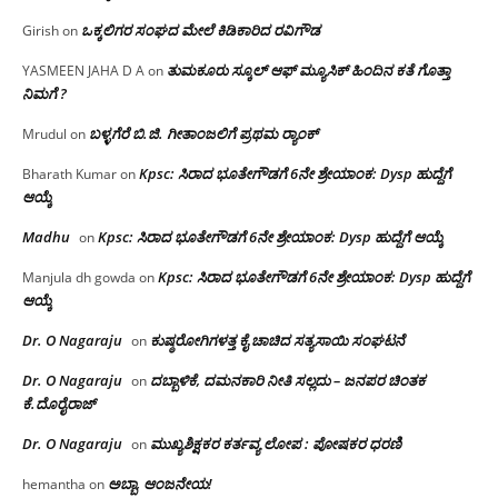
ಒಕ್ಕಲಿಗರ ಸಂಘದ ಮೇಲೆ ಕಿಡಿಕಾರಿದ ರವಿಗೌಡ
Girish
on
ತುಮಕೂರು ಸ್ಕೂಲ್ ಆಫ್ ಮ್ಯೂಸಿಕ್ ಹಿಂದಿನ ಕತೆ ಗೊತ್ತಾ
YASMEEN JAHA D A
on
ನಿಮಗೆ ?
ಬಳ್ಳಗೆರೆ ಬಿ.ಜಿ. ಗೀತಾಂಜಲಿಗೆ ಪ್ರಥಮ ರ‌್ಯಾಂಕ್
Mrudul
on
Kpsc: ಸಿರಾದ ಭೂತೇಗೌಡಗೆ 6ನೇ ಶ್ರೇಯಾಂಕ: Dysp ಹುದ್ದೆಗೆ
Bharath Kumar
on
ಆಯ್ಕೆ
Madhu
Kpsc: ಸಿರಾದ ಭೂತೇಗೌಡಗೆ 6ನೇ ಶ್ರೇಯಾಂಕ: Dysp ಹುದ್ದೆಗೆ ಆಯ್ಕೆ
on
Kpsc: ಸಿರಾದ ಭೂತೇಗೌಡಗೆ 6ನೇ ಶ್ರೇಯಾಂಕ: Dysp ಹುದ್ದೆಗೆ
Manjula dh gowda
on
ಆಯ್ಕೆ
Dr. O Nagaraju
ಕುಷ್ಠರೋಗಿಗಳತ್ತ ಕೈ ಚಾಚಿದ ಸತ್ಯಸಾಯಿ ಸಂಘಟನೆ
on
Dr. O Nagaraju
ದಬ್ಬಾಳಿಕೆ, ದಮನಕಾರಿ ನೀತಿ ಸಲ್ಲದು – ಜನಪರ ಚಿಂತಕ
on
ಕೆ.ದೊರೈರಾಜ್
Dr. O Nagaraju
ಮುಖ್ಯಶಿಕ್ಷಕರ ಕರ್ತವ್ಯ ಲೋಪ : ಪೋಷಕರ ಧರಣಿ
on
ಅಬ್ಬಾ, ಆಂಜನೇಯ!
hemantha
on