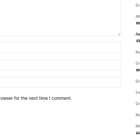
Dr
M
ಕಾ
li
ಸರ
Name:*
Ka
Email:*
Dr
ಅದ
Website:
Dr
Sm
rowser for the next time I comment.
Dr
Ma
R
ಏನ