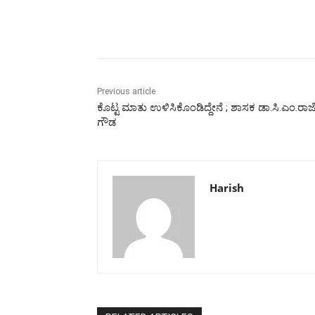
Share
Previous article
ಕೊಟ್ಟ ಮಾತು ಉಳಿಸಿಕೊಂಡಿದ್ದೇನೆ ; ಶಾಸಕ ಡಾ.ಸಿ.ಎಂ.ರಾ
ಗೌಡ
Harish