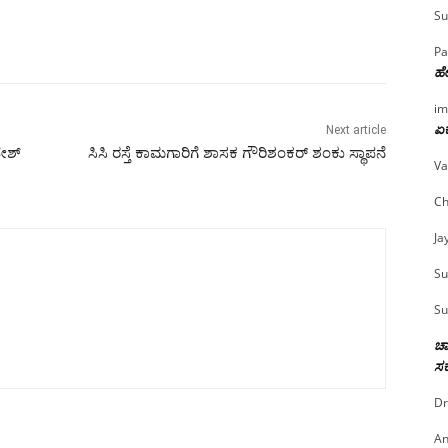
Su
Pa
ಹೇ
im
ಏಕ
Next article
ಜೇಶ್
ಸಿಸಿ ರಸ್ತೆ ಕಾಮಗಾರಿಗೆ ಶಾಸಕ ಗೌರಿಶಂಕರ್ ಶಂಕು ಸ್ಥಾಪನೆ
Va
Ch
Ja
Su
Su
ಚಾ
ಸರ
Dr
An