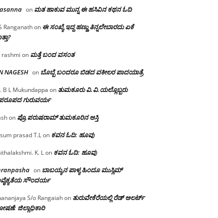
rasanna
ಮತ ಹಾಕುವ ಮುನ್ನ ಈ ಹಸಿವಿನ ಕಥನ ಓದಿ
on
ಈ ಸಂಖ್ಯೆ ಇದ್ದ ಹಣ್ಣು ತಿನ್ನಲೇಬಾರದು ಏಕೆ
S Ranganath
on
ತ್ತಾ?
ಮತ್ತೆ ಬಂದ ವಸಂತ
 rashmi
on
 N NAGESH
ಬೊಬ್ಬೆ ಬಂದರೂ ಬಿಡದ ವಕೀಲರ ಪಾದಯಾತ್ರೆ
on
ತುಮಕೂರು‌ ವಿ.ವಿ.ಯಲ್ಲೊಬ್ಬರು
. B L Mukundappa
on
ಪರೂಪದ ಗುರುವರ್ಯ
ಪ್ರೊ.ಪರುಷರಾಮ್ ತುಮಕೂರಿನ ಆಸ್ತಿ
ash
on
ಕವನ ಓದಿ: ಹೂವು
sum prasad T.L
on
ಕವನ ಓದಿ: ಹೂವು
ithalakshmi. K. L
on
mranpasha
ಬಾಬಯ್ಯನ ಪಾಳ್ಯ ಹಿಂದೂ ಮುಸ್ಲಿಮ್
on
ವೈಕ್ಯತೆಯ ಸೌಂದರ್ಯ
ತುರುವೇಕೆರೆಯಲ್ಲಿ ರೆಡ್ ಅಲರ್ಟ್
ananjaya S/o Rangaiah
on
ಷಣೆ: ಜಿಲ್ಲಾಧಿಕಾರಿ