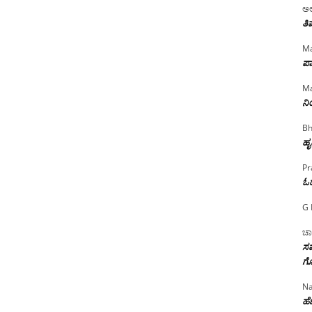
ಅಲ
ತಿ
Ma
ಪಾ
Ma
ನ
Bh
ಹೃ
Pr
ಓ
G 
ಚಾ
ಸಮ
ಗೊ
Na
ಹೆಣ