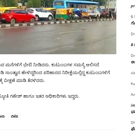
p
B 
ಗೊ
Dr
B
Dr
ಅ
 ಮನೆಗಳಿಗೆ ಭೇಟಿ ನೀಡಿದರು. ಕುಟುಂಬಗಳ ಸಮಸ್ಯೆ ಆಲಿಸದೆ
ಾಂತ್ವಾನ ಹೇಳಿದ್ದರಿಂದ ಪರಿಹಾರದ ನಿರೀಕ್ಷೆಯಲ್ಲಿದ್ದ ಕುಟುಂಬಗಳಿಗೆ
sl
 ವೀಕ್ಷಣೆ ಮಾಡಿ ತೆರಳಿದರು‌.
Ku
An
ಜ್ಯೋತಿ ಗಣೇಶ್ ಹಾಗೂ ಇತರ ಅಧಿಕಾರಿಗಳು ಇದ್ದರು.
i
ಭಾ
ೂರು
ಬಿಜೆಪಿ
Dh
ಘೋ