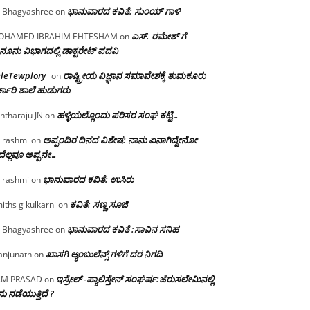
ಭಾನುವಾರದ ಕವಿತೆ: ಸುಂಯ್ ಗಾಳಿ
 Bhagyashree
on
ಎಸ್. ರಮೇಶ್ ಗೆ
OHAMED IBRAHIM EHTESHAM
on
ನೂನು ವಿಭಾಗದಲ್ಲಿ ಡಾಕ್ಟರೇಟ್ ಪದವಿ
eleTewplory
ರಾಷ್ಟ್ರೀಯ ವಿಜ್ಞಾನ ಸಮಾವೇಶಕ್ಕೆ‌ ತುಮಕೂರು
on
್ಕಾರಿ ಶಾಲೆ ಹುಡುಗರು
ಹಳ್ಳಿಯಲ್ಲೊಂದು ಪರಿಸರ ಸಂಘ ಕಟ್ಟಿ…
ntharaju JN
on
ಅಪ್ಪಂದಿರ ದಿನದ ವಿಶೇಷ: ನಾನು ಏನಾಗಿದ್ದೇನೋ‌
 rashmi
on
ೆಲ್ಲವೂ ಅಪ್ಪನೇ…
ಭಾನುವಾರದ ಕವಿತೆ: ಉಸಿರು
 rashmi
on
ಕವಿತೆ: ಸಣ್ಣ ಸೂಜಿ
iths g kulkarni
on
ಭಾನುವಾರದ ಕವಿತೆ :ಸಾವಿನ ಸನಿಹ
 Bhagyashree
on
ಖಾಸಗಿ ಆ್ಯಂಬುಲೆನ್ಸ್ ಗಳಿಗೆ ದರ ನಿಗದಿ
njunath
on
ಇಸ್ರೇಲ್ -ಪ್ಯಾಲಿಸ್ತೇನ್ ಸಂಘರ್ಷ:ಜೆರುಸಲೇಮಿನಲ್ಲಿ
AM PRASAD
on
ು ನಡೆಯುತ್ತಿದೆ ?