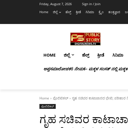
Friday, August 7, 2026
Sign in / Join
Home
ಜಿಲ್ಲೆ
ಹೆಲ್ತ್
ಕ್ರೀಡೆ
ಸಿನಿಮಾ
ಕ್ರೈಂ
ತಂತ್ರಜ್ಞಾನ
ಜಸ
HOME
ಜಿಲ್ಲೆ
ಹೆಲ್ತ್
ಕ್ರೀಡೆ
ಸಿನಿಮಾ
ಆಪ್ತಸಮಾಲೋಚಕ
ರ
ನೇಮ
ಕ
– ಮಕ್ಕಳ ಸಂಸತ್ ನಲ್ಲಿ ಮಕ್ಕ
Home
ಪೊಲಿಟಿಕಲ್
ಗೃಹ ಸಚಿವರ ಕಾಟಾಚಾರದ ಭೇಟಿ; ಪರಿಹಾರ ನಿರೀಕ
ಪೊಲಿಟಿಕಲ್
ಗೃಹ ಸಚಿವರ ಕಾಟಾಚಾ