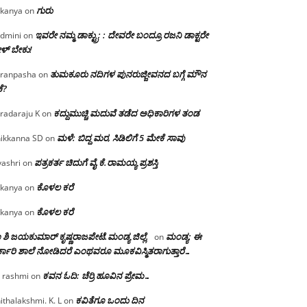
ಗುರು
kanya
on
ಇವರೇ ನಮ್ಮ ಡಾಕ್ಟ್ರು; : ದೇವರೇ ಬಂದ್ರೂ ರಜನಿ ಡಾಕ್ಟರೇ
dmini
on
ಳ್ ಬೇಕು!
ತುಮಕೂರು ನದಿಗಳ ಪುನರುಜ್ಜೀವನದ ಬಗ್ಗೆ ಮೌನ
ranpasha
on
ೆ?
ಕದ್ದುಮುಚ್ಚಿ ಮದುವೆ ತಡೆದ ಅಧಿಕಾರಿಗಳ ತಂಡ
radaraju K
on
ಮಳೆ: ಬಿದ್ದ ಮರ, ಸಿಡಿಲಿಗೆ 5 ಮೇಕೆ ಸಾವು
ikkanna SD
on
ಪತ್ರಕರ್ತ ಚಿದುಗೆ ವೈ.ಕೆ.ರಾಮಯ್ಯ ಪ್ರಶಸ್ತಿ
yashri
on
ಕೊಳಲ ಕರೆ
kanya
on
ಕೊಳಲ ಕರೆ
kanya
on
 ಶಿ ಜಯಕುಮಾರ್ ಕೃಷ್ಣರಾಜಪೇಟೆ.ಮಂಡ್ಯ ಜಿಲ್ಲೆ.
ಮಂಡ್ಯ: ಈ
on
್ಕಾರಿ ಶಾಲೆ ನೋಡಿದರೆ ಎಂಥವರೂ ಮೂಕವಿಸ್ಮಿತರಾಗುತ್ತಾರೆ…
ಕವನ ಓದಿ: ಚೆರ್ರಿ ಹೂವಿನ ಪ್ರೇಮ…
 rashmi
on
ಕವಿತೆಗೂ ಒಂದು ದಿನ
ithalakshmi. K. L
on