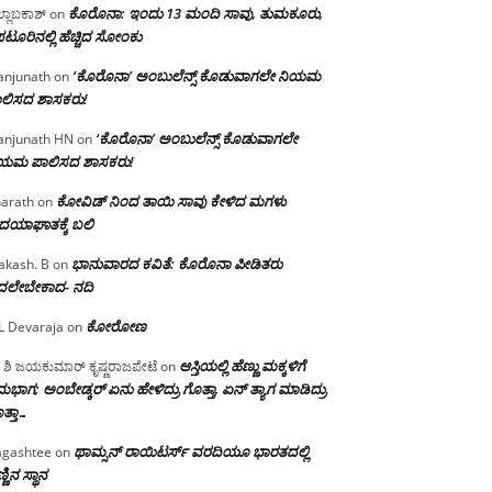
ಕೊರೊನಾ: ಇಂದು 13 ಮಂದಿ ಸಾವು, ತುಮಕೂರು,
್ಲಾಬಕಾಶ್
on
ಪಟೂರಿನಲ್ಲಿ ಹೆಚ್ಚಿದ ಸೋಂಕು
‘ಕೊರೊನಾ’ ಅಂಬುಲೆನ್ಸ್ ಕೊಡುವಾಗಲೇ ನಿಯಮ
njunath
on
ಲಿಸದ ಶಾಸಕರು!
‘ಕೊರೊನಾ’ ಅಂಬುಲೆನ್ಸ್ ಕೊಡುವಾಗಲೇ
njunath HN
on
ಿಯಮ ಪಾಲಿಸದ ಶಾಸಕರು!
ಕೋವಿಡ್ ನಿಂದ ತಾಯಿ ಸಾವು ಕೇಳಿದ ಮಗಳು
arath
on
ದಯಾಘಾತಕ್ಕೆ ಬಲಿ
ಭಾನುವಾರದ ಕವಿತೆ: ಕೊರೊನಾ ಪೀಡಿತರು
akash. B
on
ದಲೇಬೇಕಾದ- ನದಿ
ಕೋರೋಣ
L Devaraja
on
ಆಸ್ತಿಯಲ್ಲಿ ಹೆಣ್ಣು ಮಕ್ಕಳಿಗೆ
 ಶಿ ಜಯಕುಮಾರ್ ಕೃಷ್ಣರಾಜಪೇಟೆ
on
ಭಾಗ; ಅಂಬೇಡ್ಕರ್ ಏನು ಹೇಳಿದ್ರು ಗೊತ್ತಾ, ಏನ್ ತ್ಯಾಗ ಮಾಡಿದ್ರು
ತ್ತಾ…
ಥಾಮ್ಸನ್ ರಾಯಿಟರ್ಸ್ ವರದಿಯೂ ಭಾರತದಲ್ಲಿ
gashtee
on
್ಣಿನ ಸ್ಥಾನ‌