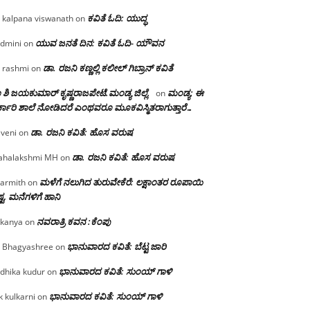
ಕವಿತೆ ಓದಿ: ಯುದ್ಧ
 kalpana viswanath
on
ಯುವ ಜನತೆ ದಿನ: ಕವಿತೆ ಓದಿ- ಯೌವನ
dmini
on
ಡಾ. ರಜನಿ‌ ಕಣ್ಣಲ್ಲಿ ಕಲೀಲ್ ಗಿಬ್ರಾನ್ ಕವಿತೆ
 rashmi
on
 ಶಿ ಜಯಕುಮಾರ್ ಕೃಷ್ಣರಾಜಪೇಟೆ.ಮಂಡ್ಯ ಜಿಲ್ಲೆ.
ಮಂಡ್ಯ: ಈ
on
್ಕಾರಿ ಶಾಲೆ ನೋಡಿದರೆ ಎಂಥವರೂ ಮೂಕವಿಸ್ಮಿತರಾಗುತ್ತಾರೆ…
ಡಾ. ರಜನಿ ಕವಿತೆ: ಹೊಸ ವರುಷ
iveni
on
ಡಾ. ರಜನಿ ಕವಿತೆ: ಹೊಸ ವರುಷ
halakshmi MH
on
ಮಳೆಗೆ ನಲುಗಿದ ತುರುವೇಕೆರೆ: ಲಕ್ಷಾಂತರ ರೂಪಾಯಿ
armith
on
್ಟ, ಮನೆಗಳಿಗೆ ಹಾನಿ
ನವರಾತ್ರಿ ಕವನ :ಕೆಂಪು
kanya
on
ಭಾನುವಾರದ ಕವಿತೆ: ಬೆಟ್ಟ ಜಾರಿ
 Bhagyashree
on
ಭಾನುವಾರದ ಕವಿತೆ: ಸುಂಯ್ ಗಾಳಿ
dhika kudur
on
ಭಾನುವಾರದ ಕವಿತೆ: ಸುಂಯ್ ಗಾಳಿ
k kulkarni
on