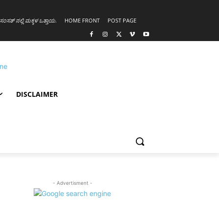
ಸಂಸತ್ ನಲ್ಲಿ ಮಕ್ಕಳ ಒತ್ತಾಯ
.
HOME FRONT
POST PAGE
DISCLAIMER
- Advertisment -