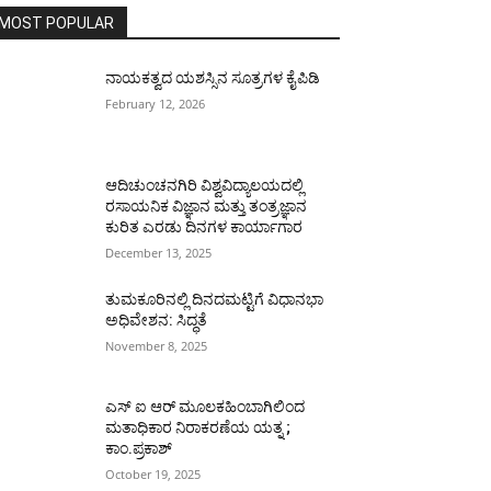
MOST POPULAR
ನಾಯಕತ್ವದ ಯಶಸ್ಸಿನ ಸೂತ್ರಗಳ ಕೈಪಿಡಿ
February 12, 2026
ಆದಿಚುಂಚನಗಿರಿ ವಿಶ್ವವಿದ್ಯಾಲಯದಲ್ಲಿ
ರಸಾಯನಿಕ ವಿಜ್ಞಾನ ಮತ್ತು ತಂತ್ರಜ್ಞಾನ
ಕುರಿತ ಎರಡು ದಿನಗಳ ಕಾರ್ಯಾಗಾರ
December 13, 2025
ತುಮಕೂರಿನಲ್ಲಿ ದಿನದಮಟ್ಟಿಗೆ ವಿಧಾನಭಾ
ಅಧಿವೇಶನ: ಸಿದ್ಧತೆ
November 8, 2025
ಎಸ್ ಐ ಆರ್ ಮೂಲಕಹಿಂಬಾಗಿಲಿಂದ
ಮತಾಧಿಕಾರ ನಿರಾಕರಣೆಯ ಯತ್ನ ;
ಕಾಂ.ಪ್ರಕಾಶ್
October 19, 2025