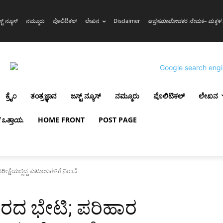
್ಟ್ ನ್ಯೂಸ್
ನಮ್ಮೂರು
ಪೊಲಿಟಿಕಲ್
ಲೇಖನ
Disclaimer
ಆಪ್ತಸಮಾಲೋಚಕ
ರ
ನೇಮ
ಕ
– ಮಕ್ಕಳ 
ಕ್ರೈಂ
ತಂತ್ರಜ್ಞಾನ
ಜಸ್ಟ್ ನ್ಯೂಸ್
ನಮ್ಮೂರು
ಪೊಲಿಟಿಕಲ್
ಲೇಖನ
ಳ ಒತ್ತಾಯ
.
HOME FRONT
POST PAGE
್ಷೆಯಲ್ಲಿದ್ದ ಕುಟುಂಬಗಳಿಗೆ ನಿರಾಸೆ
ರದ ಭೇಟಿ; ಪರಿಹಾರ