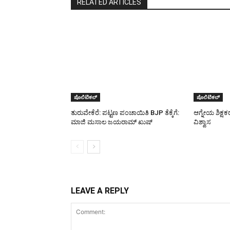
RELATED ARTICLES
ಪೊಲಿಟಿಕಲ್
ಪೊಲಿಟಿಕಲ್
ತುರುವೇಕೆರೆ: ಪಟ್ಟಣ ಪಂಚಾಯಿತಿ BJP ತೆಕ್ಕೆಗೆ:
ಆಗ್ನೇಯ ಶಿಕ್ಷಕರ 
ಮಾಜಿ ಮಸಾಲ ಜಯರಾಮ್ ಖುಷ್
ವಿಶ್ವಾಸ
LEAVE A REPLY