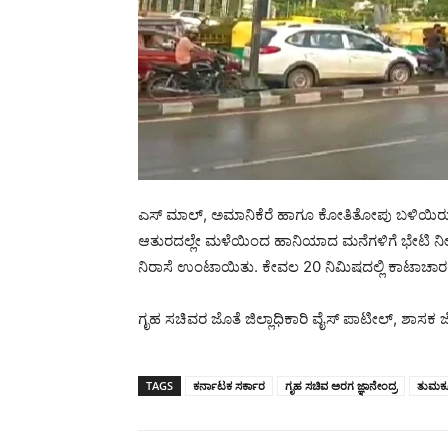
ಎಸ್ ಮಾಲ್, ಅಮಾನಿಕೆರೆ ಹಾಗೂ ಕೋತಿತೋಪು ಬಳಿಯಿರುವ
ಆತುರದಲ್ಲೇ ಮಳೆಯಿಂದ ಹಾನಿಯಾದ ಮನೆಗಳಿಗೆ ಭೇಟಿ ನೀಡಿ ಸ
ನಿರಾಸೆ ಉಂಟಾಯಿತು. ಕೇವಲ 20 ನಿಮಿಷದಲ್ಲಿ‌ ಕಾಟಾಚಾರಕ್ಕೆ
ಗೃಹ ಸಚಿವರ ಜೊತೆ ಜಿಲ್ಲಾಧಿಕಾರಿ ವೈಸ್ ಪಾಟೀಲ್, ಶಾಸಕ 
TAGS
ಕರ್ನಾಟಕ ಸರ್ಕಾರ
ಗೃಹ ಸಚಿವ ಅರಗ ಜ್ಞಾನೇಂದ್ರ
ತುಮಕ