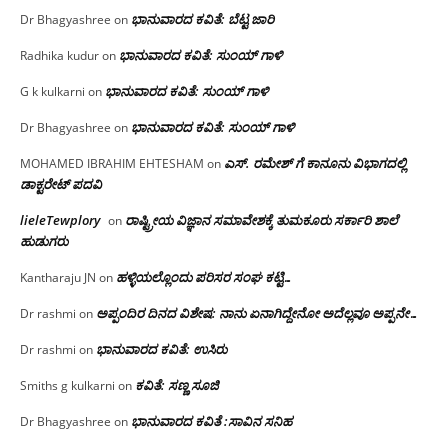
ಭಾನುವಾರದ ಕವಿತೆ: ಬೆಟ್ಟ ಜಾರಿ
Dr Bhagyashree
on
ಭಾನುವಾರದ ಕವಿತೆ: ಸುಂಯ್ ಗಾಳಿ
Radhika kudur
on
ಭಾನುವಾರದ ಕವಿತೆ: ಸುಂಯ್ ಗಾಳಿ
G k kulkarni
on
ಭಾನುವಾರದ ಕವಿತೆ: ಸುಂಯ್ ಗಾಳಿ
Dr Bhagyashree
on
ಎಸ್. ರಮೇಶ್ ಗೆ ಕಾನೂನು ವಿಭಾಗದಲ್ಲಿ
MOHAMED IBRAHIM EHTESHAM
on
ಡಾಕ್ಟರೇಟ್ ಪದವಿ
lieleTewplory
ರಾಷ್ಟ್ರೀಯ ವಿಜ್ಞಾನ ಸಮಾವೇಶಕ್ಕೆ‌ ತುಮಕೂರು ಸರ್ಕಾರಿ ಶಾಲೆ
on
ಹುಡುಗರು
ಹಳ್ಳಿಯಲ್ಲೊಂದು ಪರಿಸರ ಸಂಘ ಕಟ್ಟಿ…
Kantharaju JN
on
ಅಪ್ಪಂದಿರ ದಿನದ ವಿಶೇಷ: ನಾನು ಏನಾಗಿದ್ದೇನೋ‌ ಅದೆಲ್ಲವೂ ಅಪ್ಪನೇ…
Dr rashmi
on
ಭಾನುವಾರದ ಕವಿತೆ: ಉಸಿರು
Dr rashmi
on
ಕವಿತೆ: ಸಣ್ಣ ಸೂಜಿ
Smiths g kulkarni
on
ಭಾನುವಾರದ ಕವಿತೆ :ಸಾವಿನ ಸನಿಹ
Dr Bhagyashree
on