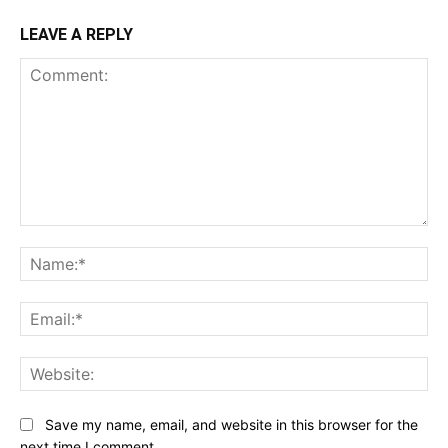
LEAVE A REPLY
Comment:
Na
Ema
Web
Save my name, email, and website in this browser for the
next time I comment.