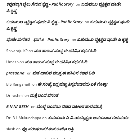
ಕನ್ನಡಕ್ಕಾಗಿ ಜೈಲು ಸೇರಿದ ಕೃಷ್ಣ – Public Story
ಬಹುಮುಖ ವ್ಯಕ್ತಿತ್ವದ ವೂಡೇ
on
ಪಿ.ಕೃಷ್ಣ
ಬಹುಮುಖ ವ್ಯಕ್ತಿತ್ವದ ವೂಡೇ ಪಿ.ಕೃಷ್ಣ – Public Story
ಬಹುಮುಖ ವ್ಯಕ್ತಿತ್ವದ ವೂಡೇ
on
ಪಿ.ಕೃಷ್ಣ
ವೂಡೇ ಮನೆತನ – ಭಾಗ ೨ – Public Story
ಬಹುಮುಖ ವ್ಯಕ್ತಿತ್ವದ ವೂಡೇ ಪಿ.ಕೃಷ್ಣ
on
ಮತ ಹಾಕುವ ಮುನ್ನ ಈ ಹಸಿವಿನ ಕಥನ ಓದಿ
Shivaraju KP
on
ಮತ ಹಾಕುವ ಮುನ್ನ ಈ ಹಸಿವಿನ ಕಥನ ಓದಿ
Umesh
on
prasanna
ಮತ ಹಾಕುವ ಮುನ್ನ ಈ ಹಸಿವಿನ ಕಥನ ಓದಿ
on
ಈ ಸಂಖ್ಯೆ ಇದ್ದ ಹಣ್ಣು ತಿನ್ನಲೇಬಾರದು ಏಕೆ ಗೊತ್ತಾ?
B S Ranganath
on
ಮತ್ತೆ ಬಂದ ವಸಂತ
Dr rashmi
on
B N NAGESH
ಬೊಬ್ಬೆ ಬಂದರೂ ಬಿಡದ ವಕೀಲರ ಪಾದಯಾತ್ರೆ
on
ತುಮಕೂರು‌ ವಿ.ವಿ.ಯಲ್ಲೊಬ್ಬರು ಅಪರೂಪದ ಗುರುವರ್ಯ
Dr. B L Mukundappa
on
ಪ್ರೊ.ಪರುಷರಾಮ್ ತುಮಕೂರಿನ ಆಸ್ತಿ
slash
on