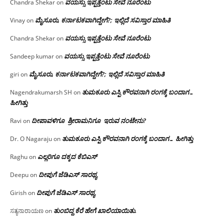
ವಯಸ್ಸು ಇಪ್ಪತ್ತೆಂಟು ಸೇವೆ ನೂರೆಂಟು
Chandra Shekar
on
ಮೈಸೂರು, ಕರ್ನಾಟಕವಾಗಿದ್ದೇಗೆ?; ಇಲ್ಲಿದೆ ಸವಿಸ್ತಾರ ಮಾಹಿತಿ
Vinay
on
ವಯಸ್ಸು ಇಪ್ಪತ್ತೆಂಟು ಸೇವೆ ನೂರೆಂಟು
Chandra Shekar
on
ವಯಸ್ಸು ಇಪ್ಪತ್ತೆಂಟು ಸೇವೆ ನೂರೆಂಟು
Sandeep kumar
on
ಮೈಸೂರು, ಕರ್ನಾಟಕವಾಗಿದ್ದೇಗೆ?; ಇಲ್ಲಿದೆ ಸವಿಸ್ತಾರ ಮಾಹಿತಿ
giri
on
ತುಮಕೂರು ಎಸ್ಪಿ ಕೌರವನಾಗಿ ರಂಗಕ್ಕೆ ಬಂದಾಗ…
Nagendrakumarsh SH
on
ಹೀಗಿತ್ತು
ದೀಪಾವಳಿಗೂ ಶ್ರೀರಾಮನಿಗೂ ಇರುವ ನಂಟೇನು?
Ravi
on
ತುಮಕೂರು ಎಸ್ಪಿ ಕೌರವನಾಗಿ ರಂಗಕ್ಕೆ ಬಂದಾಗ… ಹೀಗಿತ್ತು
Dr. O Nagaraju
on
ಎಲ್ಲರಿಗೂ ದಕ್ಕದ ಕೆಬಿಎಸ್
Raghu
on
ದೀಪುಗೆ ಜೆಡಿಎಸ್ ಸಾರಥ್ಯ
Deepu
on
ದೀಪುಗೆ ಜೆಡಿಎಸ್ ಸಾರಥ್ಯ
Girish
on
ತುಂಬಿದ್ದ ಕೆರೆ ಹೇಗೆ ಖಾಲಿಯಾಯಿತು.
ಸತ್ಯನಾರಾಯಣ
on