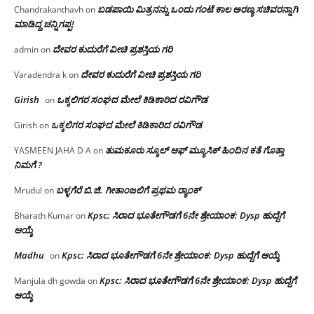
ಬಡಪಾಯಿ ಮಿತ್ರನನ್ನು ಒಂದು ಗಂಟೆ ಕಾಲ ಅರಣ್ಯ ಸಚಿವರನ್ನಾಗಿ
Chandrakanthavh
on
ಮಾಡಿದ್ದ ಚನ್ನಿಗಪ್ಪ!
ದೇವರ ಕುದುರೆಗೆ ವೀಚಿ ಪ್ರಶಸ್ತಿಯ ಗರಿ
admin
on
ದೇವರ ಕುದುರೆಗೆ ವೀಚಿ ಪ್ರಶಸ್ತಿಯ ಗರಿ
Varadendra k
on
Girish
ಒಕ್ಕಲಿಗರ ಸಂಘದ ಮೇಲೆ ಕಿಡಿಕಾರಿದ ರವಿಗೌಡ
on
ಒಕ್ಕಲಿಗರ ಸಂಘದ ಮೇಲೆ ಕಿಡಿಕಾರಿದ ರವಿಗೌಡ
Girish
on
ತುಮಕೂರು ಸ್ಕೂಲ್ ಆಫ್ ಮ್ಯೂಸಿಕ್ ಹಿಂದಿನ ಕತೆ ಗೊತ್ತಾ
YASMEEN JAHA D A
on
ನಿಮಗೆ ?
ಬಳ್ಳಗೆರೆ ಬಿ.ಜಿ. ಗೀತಾಂಜಲಿಗೆ ಪ್ರಥಮ ರ‌್ಯಾಂಕ್
Mrudul
on
Kpsc: ಸಿರಾದ ಭೂತೇಗೌಡಗೆ 6ನೇ ಶ್ರೇಯಾಂಕ: Dysp ಹುದ್ದೆಗೆ
Bharath Kumar
on
ಆಯ್ಕೆ
Madhu
Kpsc: ಸಿರಾದ ಭೂತೇಗೌಡಗೆ 6ನೇ ಶ್ರೇಯಾಂಕ: Dysp ಹುದ್ದೆಗೆ ಆಯ್ಕೆ
on
Kpsc: ಸಿರಾದ ಭೂತೇಗೌಡಗೆ 6ನೇ ಶ್ರೇಯಾಂಕ: Dysp ಹುದ್ದೆಗೆ
Manjula dh gowda
on
ಆಯ್ಕೆ