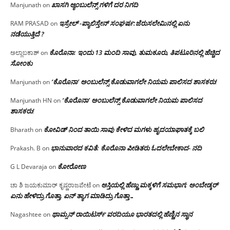
ಖಾಸಗಿ ಆ್ಯಂಬುಲೆನ್ಸ್ ಗಳಿಗೆ ದರ ನಿಗದಿ
Manjunath
on
ಇಸ್ರೇಲ್ -ಪ್ಯಾಲಿಸ್ತೇನ್ ಸಂಘರ್ಷ:ಜೆರುಸಲೇಮಿನಲ್ಲಿ ಏನು
RAM PRASAD
on
ನಡೆಯುತ್ತಿದೆ ?
ಕೊರೊನಾ: ಇಂದು 13 ಮಂದಿ ಸಾವು, ತುಮಕೂರು, ತಿಪಟೂರಿನಲ್ಲಿ ಹೆಚ್ಚಿದ
ಅಲ್ಲಾಬಕಾಶ್
on
ಸೋಂಕು
‘ಕೊರೊನಾ’ ಅಂಬುಲೆನ್ಸ್ ಕೊಡುವಾಗಲೇ ನಿಯಮ ಪಾಲಿಸದ ಶಾಸಕರು!
Manjunath
on
‘ಕೊರೊನಾ’ ಅಂಬುಲೆನ್ಸ್ ಕೊಡುವಾಗಲೇ ನಿಯಮ ಪಾಲಿಸದ
Manjunath HN
on
ಶಾಸಕರು!
ಕೋವಿಡ್ ನಿಂದ ತಾಯಿ ಸಾವು ಕೇಳಿದ ಮಗಳು ಹೃದಯಾಘಾತಕ್ಕೆ ಬಲಿ
Bharath
on
ಭಾನುವಾರದ ಕವಿತೆ: ಕೊರೊನಾ ಪೀಡಿತರು ಓದಲೇಬೇಕಾದ- ನದಿ
Prakash. B
on
ಕೋರೋಣ
G L Devaraja
on
ಆಸ್ತಿಯಲ್ಲಿ ಹೆಣ್ಣು ಮಕ್ಕಳಿಗೆ ಸಮಭಾಗ; ಅಂಬೇಡ್ಕರ್
ಚಾ ಶಿ ಜಯಕುಮಾರ್ ಕೃಷ್ಣರಾಜಪೇಟೆ
on
ಏನು ಹೇಳಿದ್ರು ಗೊತ್ತಾ, ಏನ್ ತ್ಯಾಗ ಮಾಡಿದ್ರು ಗೊತ್ತಾ…
ಥಾಮ್ಸನ್ ರಾಯಿಟರ್ಸ್ ವರದಿಯೂ ಭಾರತದಲ್ಲಿ ಹೆಣ್ಣಿನ ಸ್ಥಾನ‌
Nagashtee
on