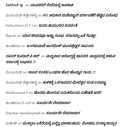
Sathish tg
ಯುವಕರಿಗೆ ಸೇನೆಯಲ್ಲಿ ಅವಕಾಶ
on
IAS ಅಧಿಕಾರಿ ಮಣಿವಣ್ಣನ್ ವರ್ಗಾವಣೆಗೆ ಹೆಚ್ಚಿದ‌ ವಿರೋಧ
ಮಂಜುನಾಥ್ ಹೆತ್ತೇನಹಳ್ಳಿ
on
ಇಂದು ತಾಯಂದಿರ ದಿನವಂತೆ
Aishu (Aisiri.H.Y )
on
ಯಾರ ಜೀವನವೂ ಅಷ್ಟು ಸುಲಭ, ಸರಾಗವಲ್ಲ ಏಕೆ ಗೊತ್ತಾ?
Rajesh
on
ಜಂಗಮವಾಣಿ ಜಾಗದೊಳ್ ಮೂಕಪ್ರೇಕ್ಷಕ ನಾವಿಂದು
ಶಾಂತರಾಜು
on
ನವೀನ್ ಕುಮಾರ್ ಪಿ ಆರ್
ಮದ್ಯಪಾನ ಆರೋಗ್ಯಕ್ಕೆ ಹಾನಿಕರ; ವಾಸ್ತವದಲ್ಲಿ ಅಳುವ
on
ಸರ್ಕಾರಕ್ಕೆ ಲಾಭಕರ..!!
ಸಾಲದ ಸಂಕಟ ಒಂಥರಾ ಹೊರ ಹೊಮ್ಮದ ಗಾಯ..!!
ಮಂಜುನಾಥ್
on
ತುಳಿತಕ್ಕೆ ಒಳಗಾದವರ ಮೇಲೆತ್ತಿದ ಸಂತ ಬಸವಣ್ಣ
ಮಂಜುನಾಥ್ ಹೆತ್ತೇನಹಳ್ಳಿ
on
ಹೊರಟು ಹೋಗುವ ಬದುಕಿಗೊಂದು ವಿಶೇಷತೆ ಇರಲಿ
Mallikarjuna S
on
ಸೂರ್ಯನೇ ದೇವರಾದಾಗ
ಶಾಂತರಾಜು ಬಿ ಎಸ್
on
ಸೂರ್ಯನೇ ದೇವರಾದಾಗ
Shankar barakanahall
on
ಮುಕ್ಕಾಲು ಎಕೆರೆಯಲ್ಲಿ ಏನ್ನೆಲ್ಲ‌ ಮಾಡಬಹುದು: ನೋಡಲು ದಂಜ್ಯಾನಾಯ್ಕರ
ಮಹೇಶ್
on