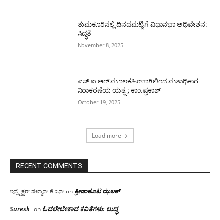
ತುಮಕೂರಿನಲ್ಲಿ ದಿನದಮಟ್ಟಿಗೆ ವಿಧಾನಭಾ ಅಧಿವೇಶನ:
ಸಿದ್ಧತೆ
November 8, 2025
ಎಸ್ ಐ ಆರ್ ಮೂಲಕಹಿಂಬಾಗಿಲಿಂದ ಮತಾಧಿಕಾರ
ನಿರಾಕರಣೆಯ ಯತ್ನ ; ಕಾಂ.ಪ್ರಕಾಶ್
October 19, 2025
Load more
RECENT COMMENTS
ಕ್ರೀಡಾಕೂಟ ಝಲಕ್
ಇನ್ಸ್ಪೆಕ್ಟರ್ ಸಲ್ಮಾನ್ ಕೆ ಎನ್
on
Suresh
ಓದಲೇಬೇಕಾದ‌ ಕವಿತೆಗಳು: ಬುದ್ಧ
on