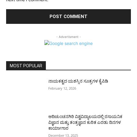
- Advertisment -
MOST POPULAR
ನಾಯಕತ್ವದ ಯಶಸ್ಸಿನ ಸೂತ್ರಗಳ ಕೈಪಿಡಿ
February 12, 2026
ಆದಿಚುಂಚನಗಿರಿ ವಿಶ್ವವಿದ್ಯಾಲಯದಲ್ಲಿ ರಸಾಯನಿಕ
ವಿಜ್ಞಾನ ಮತ್ತು ತಂತ್ರಜ್ಞಾನ ಕುರಿತ ಎರಡು ದಿನಗಳ
ಕಾರ್ಯಾಗಾರ
December 13, 2025