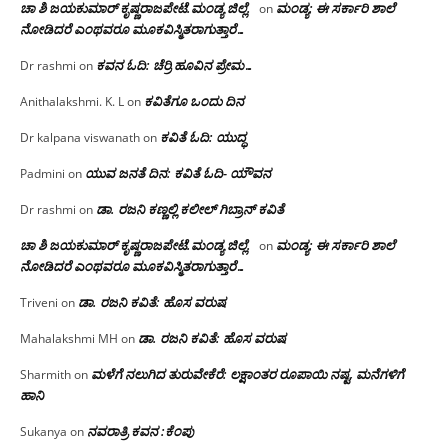
ಚಾ ಶಿ ಜಯಕುಮಾರ್ ಕೃಷ್ಣರಾಜಪೇಟೆ.ಮಂಡ್ಯ ಜಿಲ್ಲೆ.
ಮಂಡ್ಯ: ಈ ಸರ್ಕಾರಿ ಶಾಲೆ
on
ನೋಡಿದರೆ ಎಂಥವರೂ ಮೂಕವಿಸ್ಮಿತರಾಗುತ್ತಾರೆ…
ಕವನ ಓದಿ: ಚೆರ್ರಿ ಹೂವಿನ ಪ್ರೇಮ…
Dr rashmi
on
ಕವಿತೆಗೂ ಒಂದು ದಿನ
Anithalakshmi. K. L
on
ಕವಿತೆ ಓದಿ: ಯುದ್ಧ
Dr kalpana viswanath
on
ಯುವ ಜನತೆ ದಿನ: ಕವಿತೆ ಓದಿ- ಯೌವನ
Padmini
on
ಡಾ. ರಜನಿ‌ ಕಣ್ಣಲ್ಲಿ ಕಲೀಲ್ ಗಿಬ್ರಾನ್ ಕವಿತೆ
Dr rashmi
on
ಚಾ ಶಿ ಜಯಕುಮಾರ್ ಕೃಷ್ಣರಾಜಪೇಟೆ.ಮಂಡ್ಯ ಜಿಲ್ಲೆ.
ಮಂಡ್ಯ: ಈ ಸರ್ಕಾರಿ ಶಾಲೆ
on
ನೋಡಿದರೆ ಎಂಥವರೂ ಮೂಕವಿಸ್ಮಿತರಾಗುತ್ತಾರೆ…
ಡಾ. ರಜನಿ ಕವಿತೆ: ಹೊಸ ವರುಷ
Triveni
on
ಡಾ. ರಜನಿ ಕವಿತೆ: ಹೊಸ ವರುಷ
Mahalakshmi MH
on
ಮಳೆಗೆ ನಲುಗಿದ ತುರುವೇಕೆರೆ: ಲಕ್ಷಾಂತರ ರೂಪಾಯಿ ನಷ್ಟ, ಮನೆಗಳಿಗೆ
Sharmith
on
ಹಾನಿ
ನವರಾತ್ರಿ ಕವನ :ಕೆಂಪು
Sukanya
on