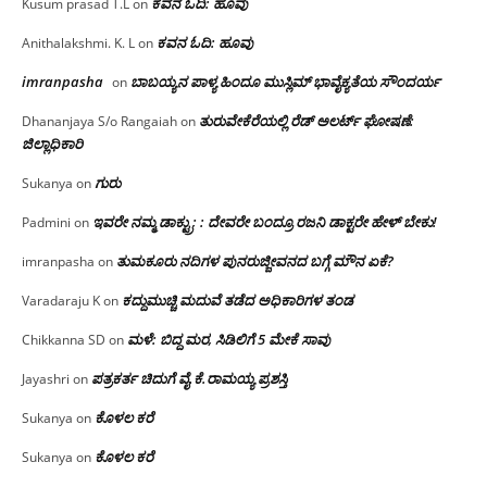
ಕವನ ಓದಿ: ಹೂವು
Kusum prasad T.L
on
ಕವನ ಓದಿ: ಹೂವು
Anithalakshmi. K. L
on
imranpasha
ಬಾಬಯ್ಯನ ಪಾಳ್ಯ ಹಿಂದೂ ಮುಸ್ಲಿಮ್ ಭಾವೈಕ್ಯತೆಯ ಸೌಂದರ್ಯ
on
ತುರುವೇಕೆರೆಯಲ್ಲಿ ರೆಡ್ ಅಲರ್ಟ್ ಘೋಷಣೆ:
Dhananjaya S/o Rangaiah
on
ಜಿಲ್ಲಾಧಿಕಾರಿ
ಗುರು
Sukanya
on
ಇವರೇ ನಮ್ಮ ಡಾಕ್ಟ್ರು; : ದೇವರೇ ಬಂದ್ರೂ ರಜನಿ ಡಾಕ್ಟರೇ ಹೇಳ್ ಬೇಕು!
Padmini
on
ತುಮಕೂರು ನದಿಗಳ ಪುನರುಜ್ಜೀವನದ ಬಗ್ಗೆ ಮೌನ ಏಕೆ?
imranpasha
on
ಕದ್ದುಮುಚ್ಚಿ ಮದುವೆ ತಡೆದ ಅಧಿಕಾರಿಗಳ ತಂಡ
Varadaraju K
on
ಮಳೆ: ಬಿದ್ದ ಮರ, ಸಿಡಿಲಿಗೆ 5 ಮೇಕೆ ಸಾವು
Chikkanna SD
on
ಪತ್ರಕರ್ತ ಚಿದುಗೆ ವೈ.ಕೆ.ರಾಮಯ್ಯ ಪ್ರಶಸ್ತಿ
Jayashri
on
ಕೊಳಲ ಕರೆ
Sukanya
on
ಕೊಳಲ ಕರೆ
Sukanya
on