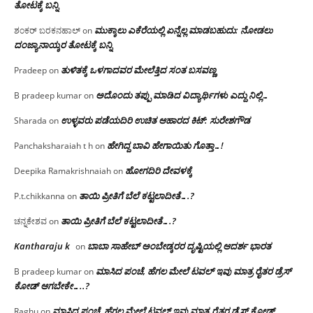
ತೋಟಕ್ಕೆ ಬನ್ನಿ
ಮುಕ್ಕಾಲು ಎಕೆರೆಯಲ್ಲಿ ಏನ್ನೆಲ್ಲ‌ ಮಾಡಬಹುದು: ನೋಡಲು
ಶಂಕರ್ ಬರಕನಹಾಲ್
on
ದಂಜ್ಯಾನಾಯ್ಕರ ತೋಟಕ್ಕೆ ಬನ್ನಿ
ತುಳಿತಕ್ಕೆ ಒಳಗಾದವರ ಮೇಲೆತ್ತಿದ ಸಂತ ಬಸವಣ್ಣ
Pradeep
on
ಅದೊಂದು ತಪ್ಪು ಮಾಡಿದ ವಿದ್ಯಾರ್ಥಿಗಳು ಎದ್ದು ನಿಲ್ಲಿ…
B pradeep kumar
on
ಉಳ್ಳವರು ಪಡೆಯದಿರಿ ಉಚಿತ ಆಹಾರದ ಕಿಟ್: ಸುರೇಶಗೌಡ
Sharada
on
ಹೇಗಿದ್ದ ಬಾವಿ ಹೇಗಾಯಿತು ಗೊತ್ತಾ…!
Panchaksharaiah t h
on
ಹೋಗದಿರಿ ದೇವಳಕ್ಕೆ
Deepika Ramakrishnaiah
on
ತಾಯಿ ಪ್ರೀತಿಗೆ ಬೆಲೆ ಕಟ್ಟಲಾದೀತೆ….?
P.t.chikkanna
on
ತಾಯಿ ಪ್ರೀತಿಗೆ ಬೆಲೆ ಕಟ್ಟಲಾದೀತೆ….?
ಚನ್ನಕೇಶವ
on
Kantharaju k
ಬಾಬಾ ಸಾಹೇಬ್ ಅಂಬೇಡ್ಕರರ ದೃಷ್ಟಿಯಲ್ಲಿ ಆದರ್ಶ ಭಾರತ
on
ಮಾಸಿದ ಪಂಚೆ, ಹೆಗಲ ಮೇಲೆ ಟವಲ್‌ ಇವು ಮಾತ್ರ ರೈತರ ಡ್ರೆಸ್‌
B pradeep kumar
on
ಕೋಡ್ ಆಗಬೇಕೇ…..?‌
ಮಾಸಿದ ಪಂಚೆ, ಹೆಗಲ ಮೇಲೆ ಟವಲ್‌ ಇವು ಮಾತ್ರ ರೈತರ ಡ್ರೆಸ್‌ ಕೋಡ್
Raghu
on