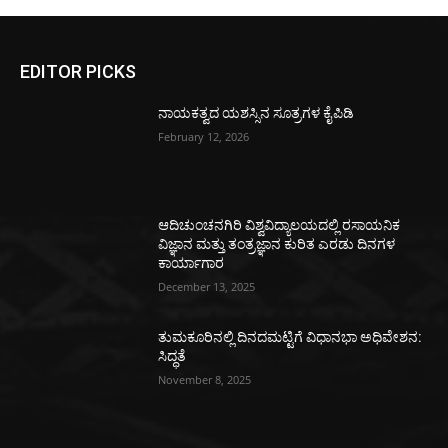
EDITOR PICKS
ನಾಯಕತ್ವದ ಯಶಸ್ಸಿನ ಸೂತ್ರಗಳ ಕೈಪಿಡಿ
February 12, 2026
ಆದಿಚುಂಚನಗಿರಿ ವಿಶ್ವವಿದ್ಯಾಲಯದಲ್ಲಿ ರಸಾಯನಿಕ
ವಿಜ್ಞಾನ ಮತ್ತು ತಂತ್ರಜ್ಞಾನ ಕುರಿತ ಎರಡು ದಿನಗಳ
ಕಾರ್ಯಾಗಾರ
December 13, 2025
ತುಮಕೂರಿನಲ್ಲಿ ದಿನದಮಟ್ಟಿಗೆ ವಿಧಾನಭಾ ಅಧಿವೇಶನ:
ಸಿದ್ಧತೆ
November 8, 2025