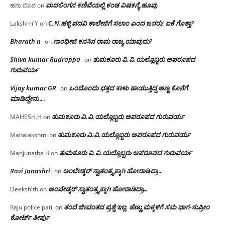
ಮದಲಿಂಗನ ಕಣಿವೆಯಲ್ಲಿ ಕಂಡ ವಿಷಕನ್ಯೆ ಹೂವು
ಹನು ಬಿಎನ
on
C.N.ಹಳ್ಳಿ ಪದವಿ ಕಾಲೇಜಿಗೆ ಸಲಾಂ‌ ಎಂದ ಜನರು! ಏಕೆ ಗೊತ್ತಾ?
Lakshmi Y
on
Bharath n
ಗಾಂಧೀಜಿ ಕನಸಿನ ರಾಮ ರಾಜ್ಯ ಯಾವುದು?
on
Shiva kumar Rudrappa
ತುಮಕೂರು‌ ವಿ.ವಿ.ಯಲ್ಲೊಬ್ಬರು ಅಪರೂಪದ
on
ಗುರುವರ್ಯ
Vijay kumar GR
ಒಂದೊಂದು ಭತ್ತದ ಕಾಳು ಹಾಯುತ್ತಿದ್ದ ಅಣ್ಣ ಕೊನೆಗೆ
on
ಮಾಡಿದ್ದೇನು….
ತುಮಕೂರು‌ ವಿ.ವಿ.ಯಲ್ಲೊಬ್ಬರು ಅಪರೂಪದ ಗುರುವರ್ಯ
MAHESH.H
on
ತುಮಕೂರು‌ ವಿ.ವಿ.ಯಲ್ಲೊಬ್ಬರು ಅಪರೂಪದ ಗುರುವರ್ಯ
Mahalakshmi
on
ತುಮಕೂರು‌ ವಿ.ವಿ.ಯಲ್ಲೊಬ್ಬರು ಅಪರೂಪದ ಗುರುವರ್ಯ
Manjunatha B
on
Ravi Janashri
ಅಂಬೇಡ್ಕರ್ ಸ್ವಾತಂತ್ರ್ಯಕ್ಕಾಗಿ ಹೋರಾಡಿದ್ರಾ…
on
ಅಂಬೇಡ್ಕರ್ ಸ್ವಾತಂತ್ರ್ಯಕ್ಕಾಗಿ ಹೋರಾಡಿದ್ರಾ…
Deekshith
on
ತಂದೆ ಜೀವಂತದ ಪ್ರಶ್ನೆ ಇಲ್ಲ: ಹೆಣ್ಣು ಮಕ್ಕಳಿಗೆ ಸಮ ಭಾಗ-ಸುಪ್ರೀಂ
Raju police patil
on
ಕೋರ್ಟ್ ತೀರ್ಪು