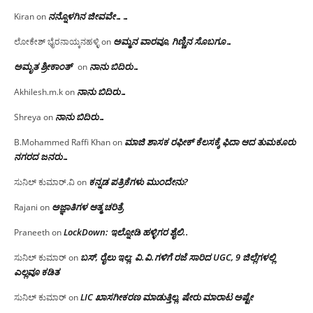
ನನ್ನೊಳಗಿನ ಜೀವವೇ……
Kiran
on
ಅಮ್ಮನ ವಾರವೂ, ಗಿಣ್ಣಿನ ಸೊಬಗೂ…
ಲೋಕೇಶ್ ಭೈರನಾಯ್ಕನಹಳ್ಳಿ
on
ಅಮೃತ ಶ್ರೀಕಾಂತ್
ನಾನು ಬಿದಿರು…
on
ನಾನು ಬಿದಿರು…
Akhilesh.m.k
on
ನಾನು ಬಿದಿರು…
Shreya
on
ಮಾಜಿ ಶಾಸಕ ರಫೀಕ್ ಕೆಲಸಕ್ಕೆ ಫಿದಾ ಆದ ತುಮಕೂರು
B.Mohammed Raffi Khan
on
ನಗರದ ಜನರು…
ಕನ್ನಡ ಪತ್ರಿಕೆಗಳು ಮುಂದೇನು?
ಸುನಿಲ್ ಕುಮಾರ್.ವಿ
on
ಅಜ್ಞಾತಿಗಳ ಆತ್ಮ ಚರಿತ್ರೆ
Rajani
on
LockDown: ಇಲ್ನೋಡಿ ಹಳ್ಳಿಗರ ಶೈಲಿ..
Praneeth
on
ಬಸ್, ರೈಲು ಇಲ್ಲ; ವಿ.ವಿ.ಗಳಿಗೆ ರಜೆ ಸಾರಿದ UGC, 9 ಜಿಲ್ಲೆಗಳಲ್ಲಿ
ಸುನಿಲ್ ಕುಮಾರ್
on
ಎಲ್ಲವೂ ಕಡಿತ
LIC ಖಾಸಗೀಕರಣ ಮಾಡುತ್ತಿಲ್ಲ, ಷೇರು ಮಾರಾಟ ಅಷ್ಟೇ
ಸುನಿಲ್ ಕುಮಾರ್
on