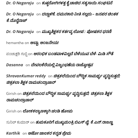
Dr. O Nagaraju
ಕುಷ್ಠರೋಗಿಗಳತ್ತ ಕೈ ಚಾಚಿದ ಸತ್ಯಸಾಯಿ ಸಂಘಟನೆ
on
Dr. O Nagaraju
ದಬ್ಬಾಳಿಕೆ, ದಮನಕಾರಿ ನೀತಿ ಸಲ್ಲದು – ಜನಪರ ಚಿಂತಕ
on
ಕೆ.ದೊರೈರಾಜ್
Dr. O Nagaraju
ಮುಖ್ಯಶಿಕ್ಷಕರ ಕರ್ತವ್ಯ ಲೋಪ : ಪೋಷಕರ ಧರಣಿ
on
ಅಬ್ಬಾ, ಆಂಜನೇಯ!
hemantha
on
ಆರಂಭಿಕ ಬಂಡವಾಳವಿಲ್ಲದೆ ಬೆಳೆಯುವ ಬೆಳೆ- ಮಿಡಿ ಸೌತೆ
ಪಂಚಾಕ್ಷರಿ ಗುಬ್ಬಿ
on
Dasanna
ದೇವಲಕೆರೆಯಲ್ಲಿ ವಿಜೃಂಭಣೆಯ ರಾಜ್ಯೋತ್ಸವ
on
ShravanKumar reddy
ಚಿತ್ರಕಲೆಯಿಂದ ಬೌದ್ಧಿಕ ಸಾಮರ್ಥ್ಯ ವೃದ್ಧಿಸುತ್ತದೆ;
on
ಚಿತ್ರಕಲಾ ಶಿಕ್ಷಕ ರಾಮಚಂದ್ರಾಚಾರ್
ಚಿತ್ರಕಲೆಯಿಂದ ಬೌದ್ಧಿಕ ಸಾಮರ್ಥ್ಯ ವೃದ್ಧಿಸುತ್ತದೆ; ಚಿತ್ರಕಲಾ ಶಿಕ್ಷಕ
Girish
on
ರಾಮಚಂದ್ರಾಚಾರ್
ಲೋಕಕಲ್ಯಾಣಕ್ಕಾಗಿ ಚಂಡಿ ಹೋಮ
Girish
on
ತುಮಕೂರಿಗೆ ಮುಖ್ಯಮಂತ್ರಿ ಬಿಎಸ್ ವೈ: ಕೆ.ಎನ್.ರಾಜಣ್ಣ
ಸುನಿಲ್ ಕುಮಾರ್
on
Karthik
ಆಟೋ ಚಾಲಕರ ಕನ್ನಡ ಪ್ರೇಮ
on