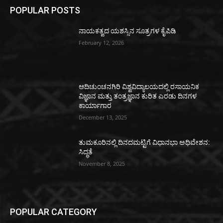
POPULAR POSTS
ನಾಯಕತ್ವದ ಯಶಸ್ಸಿನ ಸೂತ್ರಗಳ ಕೈಪಿಡಿ
February 12, 2026
ಆದಿಚುಂಚನಗಿರಿ ವಿಶ್ವವಿದ್ಯಾಲಯದಲ್ಲಿ ರಸಾಯನಿಕ
ವಿಜ್ಞಾನ ಮತ್ತು ತಂತ್ರಜ್ಞಾನ ಕುರಿತ ಎರಡು ದಿನಗಳ
ಕಾರ್ಯಾಗಾರ
December 13, 2025
ತುಮಕೂರಿನಲ್ಲಿ ದಿನದಮಟ್ಟಿಗೆ ವಿಧಾನಭಾ ಅಧಿವೇಶನ:
ಸಿದ್ಧತೆ
November 8, 2025
POPULAR CATEGORY