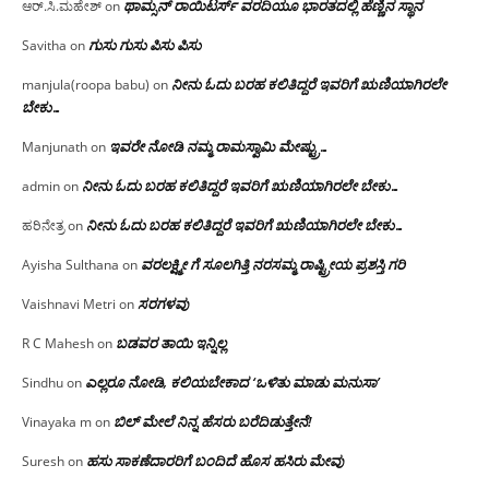
ಥಾಮ್ಸನ್ ರಾಯಿಟರ್ಸ್ ವರದಿಯೂ ಭಾರತದಲ್ಲಿ ಹೆಣ್ಣಿನ ಸ್ಥಾನ‌
ಆರ್.ಸಿ.ಮಹೇಶ್
on
ಗುಸು ಗುಸು ಪಿಸು ಪಿಸು
Savitha
on
ನೀನು ಓದು ಬರಹ ಕಲಿತಿದ್ದರೆ ಇವರಿಗೆ ಋಣಿಯಾಗಿರಲೇ
manjula(roopa babu)
on
ಬೇಕು…
ಇವರೇ‌ ನೋಡಿ‌ ನಮ್ಮ‌ ರಾಮಸ್ವಾಮಿ ಮೇಷ್ಟ್ರು…
Manjunath
on
ನೀನು ಓದು ಬರಹ ಕಲಿತಿದ್ದರೆ ಇವರಿಗೆ ಋಣಿಯಾಗಿರಲೇ ಬೇಕು…
admin
on
ನೀನು ಓದು ಬರಹ ಕಲಿತಿದ್ದರೆ ಇವರಿಗೆ ಋಣಿಯಾಗಿರಲೇ ಬೇಕು…
ಹರಿನೇತ್ರ
on
ವರಲಕ್ಷ್ಮೀ ಗೆ ಸೂಲಗಿತ್ತಿ ನರಸಮ್ಮ‌ ರಾಷ್ಟ್ರೀಯ ಪ್ರಶಸ್ತಿ ಗರಿ
Ayisha Sulthana
on
ಸರಗಳವು
Vaishnavi Metri
on
ಬಡವರ ತಾಯಿ ಇನ್ನಿಲ್ಲ
R C Mahesh
on
ಎಲ್ಲರೂ ನೋಡಿ, ಕಲಿಯಬೇಕಾದ ‘ಒಳಿತು ಮಾಡು ಮನುಸಾ’
Sindhu
on
ಬಿಲ್ ಮೇಲೆ ನಿನ್ನ ಹೆಸರು ಬರೆದಿಡುತ್ತೇನೆ!
Vinayaka m
on
ಹಸು ಸಾಕಣೆದಾರರಿಗೆ ಬಂದಿದೆ ಹೊಸ ಹಸಿರು ಮೇವು
Suresh
on