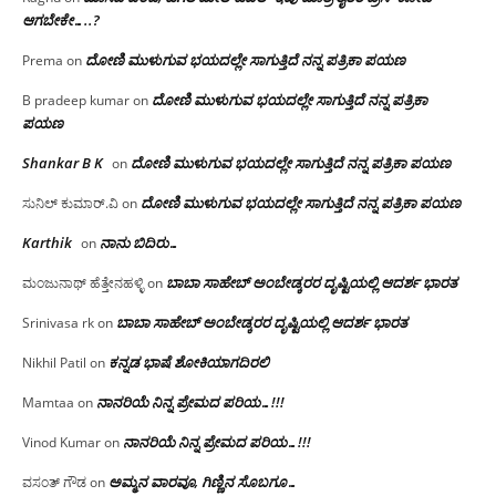
ಆಗಬೇಕೇ…..?‌
ದೋಣಿ ಮುಳುಗುವ ಭಯದಲ್ಲೇ ಸಾಗುತ್ತಿದೆ ನನ್ನ ಪತ್ರಿಕಾ ಪಯಣ
Prema
on
ದೋಣಿ ಮುಳುಗುವ ಭಯದಲ್ಲೇ ಸಾಗುತ್ತಿದೆ ನನ್ನ ಪತ್ರಿಕಾ
B pradeep kumar
on
ಪಯಣ
Shankar B K
ದೋಣಿ ಮುಳುಗುವ ಭಯದಲ್ಲೇ ಸಾಗುತ್ತಿದೆ ನನ್ನ ಪತ್ರಿಕಾ ಪಯಣ
on
ದೋಣಿ ಮುಳುಗುವ ಭಯದಲ್ಲೇ ಸಾಗುತ್ತಿದೆ ನನ್ನ ಪತ್ರಿಕಾ ಪಯಣ
ಸುನಿಲ್ ಕುಮಾರ್.ವಿ
on
Karthik
ನಾನು ಬಿದಿರು…
on
ಬಾಬಾ ಸಾಹೇಬ್ ಅಂಬೇಡ್ಕರರ ದೃಷ್ಟಿಯಲ್ಲಿ ಆದರ್ಶ ಭಾರತ
ಮಂಜುನಾಥ್ ಹೆತ್ತೇನಹಳ್ಳಿ
on
ಬಾಬಾ ಸಾಹೇಬ್ ಅಂಬೇಡ್ಕರರ ದೃಷ್ಟಿಯಲ್ಲಿ ಆದರ್ಶ ಭಾರತ
Srinivasa rk
on
ಕನ್ನಡ ಭಾಷೆ ಶೋಕಿಯಾಗದಿರಲಿ
Nikhil Patil
on
ನಾನರಿಯೆ ನಿನ್ನ ಪ್ರೇಮದ ಪರಿಯ…!!!
Mamtaa
on
ನಾನರಿಯೆ ನಿನ್ನ ಪ್ರೇಮದ ಪರಿಯ…!!!
Vinod Kumar
on
ಅಮ್ಮನ ವಾರವೂ, ಗಿಣ್ಣಿನ ಸೊಬಗೂ…
ವಸಂತ್ ಗೌಡ
on