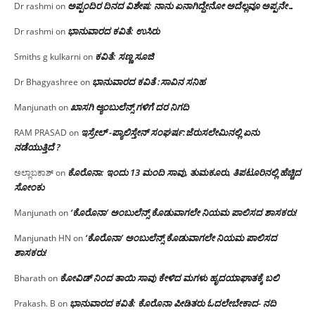
ಅಪ್ಪಂದಿರ ದಿನದ ವಿಶೇಷ: ನಾನು ಏನಾಗಿದ್ದೇನೋ‌ ಅದೆಲ್ಲವೂ ಅಪ್ಪನೇ…
Dr rashmi
on
ಭಾನುವಾರದ ಕವಿತೆ: ಉಸಿರು
Dr rashmi
on
ಕವಿತೆ: ಸಣ್ಣ ಸೂಜಿ
Smiths g kulkarni
on
ಭಾನುವಾರದ ಕವಿತೆ :ಸಾವಿನ ಸನಿಹ
Dr Bhagyashree
on
ಖಾಸಗಿ ಆ್ಯಂಬುಲೆನ್ಸ್ ಗಳಿಗೆ ದರ ನಿಗದಿ
Manjunath
on
ಇಸ್ರೇಲ್ -ಪ್ಯಾಲಿಸ್ತೇನ್ ಸಂಘರ್ಷ:ಜೆರುಸಲೇಮಿನಲ್ಲಿ ಏನು
RAM PRASAD
on
ನಡೆಯುತ್ತಿದೆ ?
ಕೊರೊನಾ: ಇಂದು 13 ಮಂದಿ ಸಾವು, ತುಮಕೂರು, ತಿಪಟೂರಿನಲ್ಲಿ ಹೆಚ್ಚಿದ
ಅಲ್ಲಾಬಕಾಶ್
on
ಸೋಂಕು
‘ಕೊರೊನಾ’ ಅಂಬುಲೆನ್ಸ್ ಕೊಡುವಾಗಲೇ ನಿಯಮ ಪಾಲಿಸದ ಶಾಸಕರು!
Manjunath
on
‘ಕೊರೊನಾ’ ಅಂಬುಲೆನ್ಸ್ ಕೊಡುವಾಗಲೇ ನಿಯಮ ಪಾಲಿಸದ
Manjunath HN
on
ಶಾಸಕರು!
ಕೋವಿಡ್ ನಿಂದ ತಾಯಿ ಸಾವು ಕೇಳಿದ ಮಗಳು ಹೃದಯಾಘಾತಕ್ಕೆ ಬಲಿ
Bharath
on
ಭಾನುವಾರದ ಕವಿತೆ: ಕೊರೊನಾ ಪೀಡಿತರು ಓದಲೇಬೇಕಾದ- ನದಿ
Prakash. B
on