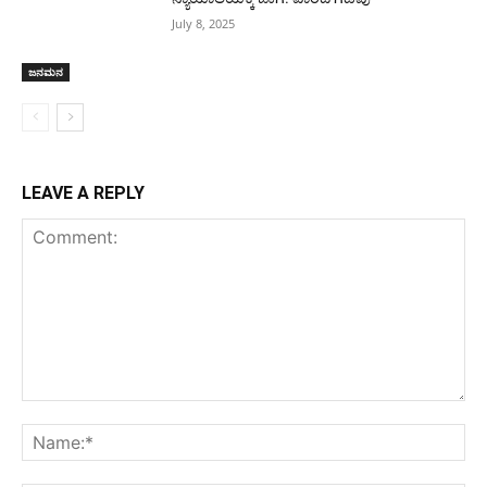
July 8, 2025
ಜನಮನ
LEAVE A REPLY
Comment:
Na