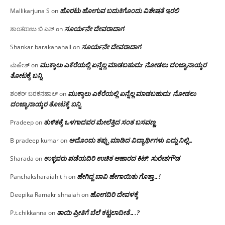
ಹೊರಟು ಹೋಗುವ ಬದುಕಿಗೊಂದು ವಿಶೇಷತೆ ಇರಲಿ
Mallikarjuna S
on
ಸೂರ್ಯನೇ ದೇವರಾದಾಗ
ಶಾಂತರಾಜು ಬಿ ಎಸ್
on
ಸೂರ್ಯನೇ ದೇವರಾದಾಗ
Shankar barakanahall
on
ಮುಕ್ಕಾಲು ಎಕೆರೆಯಲ್ಲಿ ಏನ್ನೆಲ್ಲ‌ ಮಾಡಬಹುದು: ನೋಡಲು ದಂಜ್ಯಾನಾಯ್ಕರ
ಮಹೇಶ್
on
ತೋಟಕ್ಕೆ ಬನ್ನಿ
ಮುಕ್ಕಾಲು ಎಕೆರೆಯಲ್ಲಿ ಏನ್ನೆಲ್ಲ‌ ಮಾಡಬಹುದು: ನೋಡಲು
ಶಂಕರ್ ಬರಕನಹಾಲ್
on
ದಂಜ್ಯಾನಾಯ್ಕರ ತೋಟಕ್ಕೆ ಬನ್ನಿ
ತುಳಿತಕ್ಕೆ ಒಳಗಾದವರ ಮೇಲೆತ್ತಿದ ಸಂತ ಬಸವಣ್ಣ
Pradeep
on
ಅದೊಂದು ತಪ್ಪು ಮಾಡಿದ ವಿದ್ಯಾರ್ಥಿಗಳು ಎದ್ದು ನಿಲ್ಲಿ…
B pradeep kumar
on
ಉಳ್ಳವರು ಪಡೆಯದಿರಿ ಉಚಿತ ಆಹಾರದ ಕಿಟ್: ಸುರೇಶಗೌಡ
Sharada
on
ಹೇಗಿದ್ದ ಬಾವಿ ಹೇಗಾಯಿತು ಗೊತ್ತಾ…!
Panchaksharaiah t h
on
ಹೋಗದಿರಿ ದೇವಳಕ್ಕೆ
Deepika Ramakrishnaiah
on
ತಾಯಿ ಪ್ರೀತಿಗೆ ಬೆಲೆ ಕಟ್ಟಲಾದೀತೆ….?
P.t.chikkanna
on