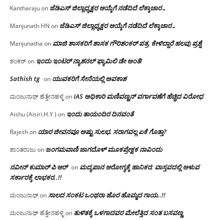
ಜೆಡಿಎಸ್ ಜಿಲ್ಲಾಧ್ಯಕ್ಷರ ಆಯ್ಕೆಗೆ ನಡೆದಿದೆ ಲೆಕ್ಕಾಚಾರ…
Kantharaju
on
ಜೆಡಿಎಸ್ ಜಿಲ್ಲಾಧ್ಯಕ್ಷರ ಆಯ್ಕೆಗೆ ನಡೆದಿದೆ ಲೆಕ್ಕಾಚಾರ…
Manjunath HN
on
ಮಾಜಿ ಶಾಸಕರಿಗೆ ಶಾಸಕ ಗೌರಿಶಂಕರ್ ಪತ್ರ, ಕೇಳಿದ್ದಾರೆ ಹಲವು ಪ್ರಶ್ನೆ
Manjunatha
on
ಇಂದು ಇಂಟರ್ ನ್ಯಾಶನಲ್ ಫ್ಯಾಮಿಲಿ ಡೇ ಅಂತೆ!
ಶಂಕರ್
on
Sathish tg
ಯುವಕರಿಗೆ ಸೇನೆಯಲ್ಲಿ ಅವಕಾಶ
on
IAS ಅಧಿಕಾರಿ ಮಣಿವಣ್ಣನ್ ವರ್ಗಾವಣೆಗೆ ಹೆಚ್ಚಿದ‌ ವಿರೋಧ
ಮಂಜುನಾಥ್ ಹೆತ್ತೇನಹಳ್ಳಿ
on
ಇಂದು ತಾಯಂದಿರ ದಿನವಂತೆ
Aishu (Aisiri.H.Y )
on
ಯಾರ ಜೀವನವೂ ಅಷ್ಟು ಸುಲಭ, ಸರಾಗವಲ್ಲ ಏಕೆ ಗೊತ್ತಾ?
Rajesh
on
ಜಂಗಮವಾಣಿ ಜಾಗದೊಳ್ ಮೂಕಪ್ರೇಕ್ಷಕ ನಾವಿಂದು
ಶಾಂತರಾಜು
on
ನವೀನ್ ಕುಮಾರ್ ಪಿ ಆರ್
ಮದ್ಯಪಾನ ಆರೋಗ್ಯಕ್ಕೆ ಹಾನಿಕರ; ವಾಸ್ತವದಲ್ಲಿ ಅಳುವ
on
ಸರ್ಕಾರಕ್ಕೆ ಲಾಭಕರ..!!
ಸಾಲದ ಸಂಕಟ ಒಂಥರಾ ಹೊರ ಹೊಮ್ಮದ ಗಾಯ..!!
ಮಂಜುನಾಥ್
on
ತುಳಿತಕ್ಕೆ ಒಳಗಾದವರ ಮೇಲೆತ್ತಿದ ಸಂತ ಬಸವಣ್ಣ
ಮಂಜುನಾಥ್ ಹೆತ್ತೇನಹಳ್ಳಿ
on