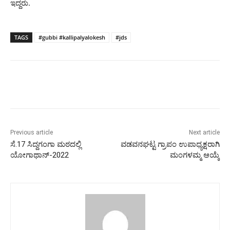
ಇದ್ದರು.
TAGS
#gubbi #kallipalyalokesh
#jds
Previous article
Next article
ಸೆ.17 ಸಿದ್ದಗಂಗಾ ಮಠದಲ್ಲಿ
ವಡವನಘಟ್ಟ ಗ್ರಾಪಂ ಉಪಾಧ್ಯಕ್ಷರಾಗಿ
ಯೋಗಾಥಾನ್-2022
ಮಂಗಳಮ್ಮ ಆಯ್ಕೆ