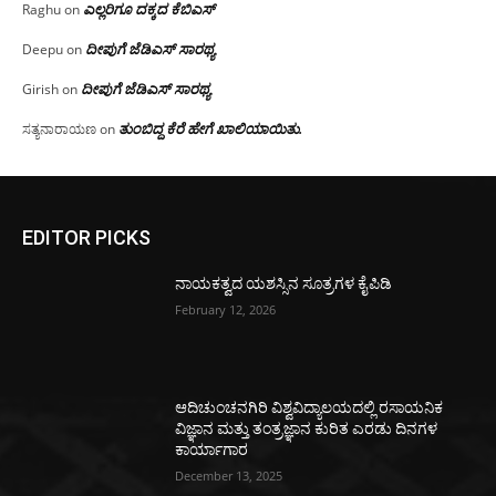
ಎಲ್ಲರಿಗೂ ದಕ್ಕದ ಕೆಬಿಎಸ್
Raghu
on
ದೀಪುಗೆ ಜೆಡಿಎಸ್ ಸಾರಥ್ಯ
Deepu
on
ದೀಪುಗೆ ಜೆಡಿಎಸ್ ಸಾರಥ್ಯ
Girish
on
ತುಂಬಿದ್ದ ಕೆರೆ ಹೇಗೆ ಖಾಲಿಯಾಯಿತು.
ಸತ್ಯನಾರಾಯಣ
on
EDITOR PICKS
ನಾಯಕತ್ವದ ಯಶಸ್ಸಿನ ಸೂತ್ರಗಳ ಕೈಪಿಡಿ
February 12, 2026
ಆದಿಚುಂಚನಗಿರಿ ವಿಶ್ವವಿದ್ಯಾಲಯದಲ್ಲಿ ರಸಾಯನಿಕ
ವಿಜ್ಞಾನ ಮತ್ತು ತಂತ್ರಜ್ಞಾನ ಕುರಿತ ಎರಡು ದಿನಗಳ
ಕಾರ್ಯಾಗಾರ
December 13, 2025