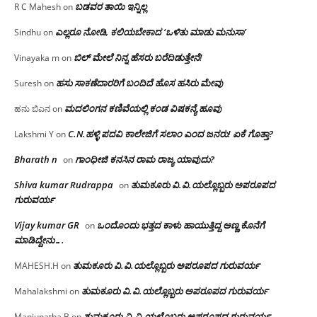
ಬಡವರ ತಾಯಿ ಇನ್ನಿಲ್ಲ
R C Mahesh
on
ಎಲ್ಲರೂ ನೋಡಿ, ಕಲಿಯಬೇಕಾದ ‘ಒಳಿತು ಮಾಡು ಮನುಸಾ’
Sindhu
on
ಬಿಲ್ ಮೇಲೆ ನಿನ್ನ ಹೆಸರು ಬರೆದಿಡುತ್ತೇನೆ!
Vinayaka m
on
ಹಸು ಸಾಕಣೆದಾರರಿಗೆ ಬಂದಿದೆ ಹೊಸ ಹಸಿರು ಮೇವು
Suresh
on
ಮದಲಿಂಗನ ಕಣಿವೆಯಲ್ಲಿ ಕಂಡ ವಿಷಕನ್ಯೆ ಹೂವು
ಹನು ಬಿಎನ
on
C.N.ಹಳ್ಳಿ ಪದವಿ ಕಾಲೇಜಿಗೆ ಸಲಾಂ‌ ಎಂದ ಜನರು! ಏಕೆ ಗೊತ್ತಾ?
Lakshmi Y
on
Bharath n
ಗಾಂಧೀಜಿ ಕನಸಿನ ರಾಮ ರಾಜ್ಯ ಯಾವುದು?
on
Shiva kumar Rudrappa
ತುಮಕೂರು‌ ವಿ.ವಿ.ಯಲ್ಲೊಬ್ಬರು ಅಪರೂಪದ
on
ಗುರುವರ್ಯ
Vijay kumar GR
ಒಂದೊಂದು ಭತ್ತದ ಕಾಳು ಹಾಯುತ್ತಿದ್ದ ಅಣ್ಣ ಕೊನೆಗೆ
on
ಮಾಡಿದ್ದೇನು….
ತುಮಕೂರು‌ ವಿ.ವಿ.ಯಲ್ಲೊಬ್ಬರು ಅಪರೂಪದ ಗುರುವರ್ಯ
MAHESH.H
on
ತುಮಕೂರು‌ ವಿ.ವಿ.ಯಲ್ಲೊಬ್ಬರು ಅಪರೂಪದ ಗುರುವರ್ಯ
Mahalakshmi
on
ತುಮಕೂರು‌ ವಿ.ವಿ.ಯಲ್ಲೊಬ್ಬರು ಅಪರೂಪದ ಗುರುವರ್ಯ
Manjunatha B
on