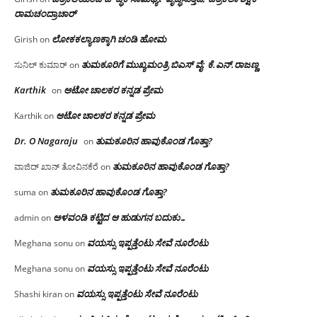
ರಾಮಚಂದ್ರಾಚಾರ್
ಲೋಕಕಲ್ಯಾಣಕ್ಕಾಗಿ ಚಂಡಿ ಹೋಮ
Girish
on
ತುಮಕೂರಿಗೆ ಮುಖ್ಯಮಂತ್ರಿ ಬಿಎಸ್ ವೈ: ಕೆ.ಎನ್.ರಾಜಣ್ಣ
ಸುನಿಲ್ ಕುಮಾರ್
on
Karthik
ಆಟೋ ಚಾಲಕರ ಕನ್ನಡ ಪ್ರೇಮ
on
ಆಟೋ ಚಾಲಕರ ಕನ್ನಡ ಪ್ರೇಮ
Karthik
on
Dr. O Nagaraju
ತುಮಕೂರಿನ ಹಾವುಕೊಂಡ ಗೊತ್ತಾ?
on
ತುಮಕೂರಿನ ಹಾವುಕೊಂಡ ಗೊತ್ತಾ?
ವಾಜಿದ್ ಖಾನ್ ತೋವಿನಕೆರೆ
on
ತುಮಕೂರಿನ ಹಾವುಕೊಂಡ ಗೊತ್ತಾ?
suma
on
ಅಳವಂಡಿ ಕಟ್ಟಿದ ಆ ಹುಡುಗನ ಬದುಕು…
admin
on
ವಯಸ್ಸು ಇಪ್ಪತ್ತೆಂಟು ಸೇವೆ ನೂರೆಂಟು
Meghana sonu
on
ವಯಸ್ಸು ಇಪ್ಪತ್ತೆಂಟು ಸೇವೆ ನೂರೆಂಟು
Meghana sonu
on
ವಯಸ್ಸು ಇಪ್ಪತ್ತೆಂಟು ಸೇವೆ ನೂರೆಂಟು
Shashi kiran
on