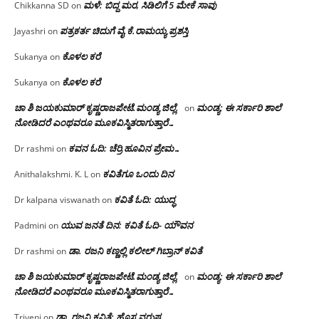
ಮಳೆ: ಬಿದ್ದ ಮರ, ಸಿಡಿಲಿಗೆ 5 ಮೇಕೆ ಸಾವು
Chikkanna SD
on
ಪತ್ರಕರ್ತ ಚಿದುಗೆ ವೈ.ಕೆ.ರಾಮಯ್ಯ ಪ್ರಶಸ್ತಿ
Jayashri
on
ಕೊಳಲ ಕರೆ
Sukanya
on
ಕೊಳಲ ಕರೆ
Sukanya
on
ಚಾ ಶಿ ಜಯಕುಮಾರ್ ಕೃಷ್ಣರಾಜಪೇಟೆ.ಮಂಡ್ಯ ಜಿಲ್ಲೆ.
ಮಂಡ್ಯ: ಈ ಸರ್ಕಾರಿ ಶಾಲೆ
on
ನೋಡಿದರೆ ಎಂಥವರೂ ಮೂಕವಿಸ್ಮಿತರಾಗುತ್ತಾರೆ…
ಕವನ ಓದಿ: ಚೆರ್ರಿ ಹೂವಿನ ಪ್ರೇಮ…
Dr rashmi
on
ಕವಿತೆಗೂ ಒಂದು ದಿನ
Anithalakshmi. K. L
on
ಕವಿತೆ ಓದಿ: ಯುದ್ಧ
Dr kalpana viswanath
on
ಯುವ ಜನತೆ ದಿನ: ಕವಿತೆ ಓದಿ- ಯೌವನ
Padmini
on
ಡಾ. ರಜನಿ‌ ಕಣ್ಣಲ್ಲಿ ಕಲೀಲ್ ಗಿಬ್ರಾನ್ ಕವಿತೆ
Dr rashmi
on
ಚಾ ಶಿ ಜಯಕುಮಾರ್ ಕೃಷ್ಣರಾಜಪೇಟೆ.ಮಂಡ್ಯ ಜಿಲ್ಲೆ.
ಮಂಡ್ಯ: ಈ ಸರ್ಕಾರಿ ಶಾಲೆ
on
ನೋಡಿದರೆ ಎಂಥವರೂ ಮೂಕವಿಸ್ಮಿತರಾಗುತ್ತಾರೆ…
ಡಾ. ರಜನಿ ಕವಿತೆ: ಹೊಸ ವರುಷ
Triveni
on