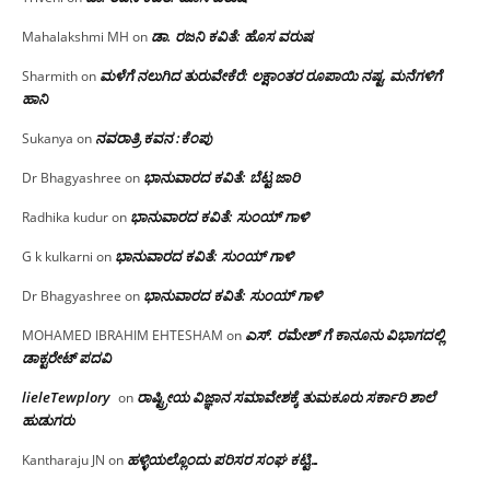
ಡಾ. ರಜನಿ ಕವಿತೆ: ಹೊಸ ವರುಷ
Mahalakshmi MH
on
ಮಳೆಗೆ ನಲುಗಿದ ತುರುವೇಕೆರೆ: ಲಕ್ಷಾಂತರ ರೂಪಾಯಿ ನಷ್ಟ, ಮನೆಗಳಿಗೆ
Sharmith
on
ಹಾನಿ
ನವರಾತ್ರಿ ಕವನ :ಕೆಂಪು
Sukanya
on
ಭಾನುವಾರದ ಕವಿತೆ: ಬೆಟ್ಟ ಜಾರಿ
Dr Bhagyashree
on
ಭಾನುವಾರದ ಕವಿತೆ: ಸುಂಯ್ ಗಾಳಿ
Radhika kudur
on
ಭಾನುವಾರದ ಕವಿತೆ: ಸುಂಯ್ ಗಾಳಿ
G k kulkarni
on
ಭಾನುವಾರದ ಕವಿತೆ: ಸುಂಯ್ ಗಾಳಿ
Dr Bhagyashree
on
ಎಸ್. ರಮೇಶ್ ಗೆ ಕಾನೂನು ವಿಭಾಗದಲ್ಲಿ
MOHAMED IBRAHIM EHTESHAM
on
ಡಾಕ್ಟರೇಟ್ ಪದವಿ
lieleTewplory
ರಾಷ್ಟ್ರೀಯ ವಿಜ್ಞಾನ ಸಮಾವೇಶಕ್ಕೆ‌ ತುಮಕೂರು ಸರ್ಕಾರಿ ಶಾಲೆ
on
ಹುಡುಗರು
ಹಳ್ಳಿಯಲ್ಲೊಂದು ಪರಿಸರ ಸಂಘ ಕಟ್ಟಿ…
Kantharaju JN
on