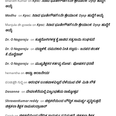
Kpsc: ಸಿರಾದ ಭೂತೇಗೌಡಗೆ 6ನೇ ಶ್ರೇಯಾಂಕ: Dysp ಹುದ್ದೆಗೆ
Bharath Kumar
on
ಆಯ್ಕೆ
Madhu
Kpsc: ಸಿರಾದ ಭೂತೇಗೌಡಗೆ 6ನೇ ಶ್ರೇಯಾಂಕ: Dysp ಹುದ್ದೆಗೆ ಆಯ್ಕೆ
on
Kpsc: ಸಿರಾದ ಭೂತೇಗೌಡಗೆ 6ನೇ ಶ್ರೇಯಾಂಕ: Dysp ಹುದ್ದೆಗೆ
Manjula dh gowda
on
ಆಯ್ಕೆ
Dr. O Nagaraju
ಕುಷ್ಠರೋಗಿಗಳತ್ತ ಕೈ ಚಾಚಿದ ಸತ್ಯಸಾಯಿ ಸಂಘಟನೆ
on
Dr. O Nagaraju
ದಬ್ಬಾಳಿಕೆ, ದಮನಕಾರಿ ನೀತಿ ಸಲ್ಲದು – ಜನಪರ ಚಿಂತಕ
on
ಕೆ.ದೊರೈರಾಜ್
Dr. O Nagaraju
ಮುಖ್ಯಶಿಕ್ಷಕರ ಕರ್ತವ್ಯ ಲೋಪ : ಪೋಷಕರ ಧರಣಿ
on
ಅಬ್ಬಾ, ಆಂಜನೇಯ!
hemantha
on
ಆರಂಭಿಕ ಬಂಡವಾಳವಿಲ್ಲದೆ ಬೆಳೆಯುವ ಬೆಳೆ- ಮಿಡಿ ಸೌತೆ
ಪಂಚಾಕ್ಷರಿ ಗುಬ್ಬಿ
on
Dasanna
ದೇವಲಕೆರೆಯಲ್ಲಿ ವಿಜೃಂಭಣೆಯ ರಾಜ್ಯೋತ್ಸವ
on
ShravanKumar reddy
ಚಿತ್ರಕಲೆಯಿಂದ ಬೌದ್ಧಿಕ ಸಾಮರ್ಥ್ಯ ವೃದ್ಧಿಸುತ್ತದೆ;
on
ಚಿತ್ರಕಲಾ ಶಿಕ್ಷಕ ರಾಮಚಂದ್ರಾಚಾರ್
ಚಿತ್ರಕಲೆಯಿಂದ ಬೌದ್ಧಿಕ ಸಾಮರ್ಥ್ಯ ವೃದ್ಧಿಸುತ್ತದೆ; ಚಿತ್ರಕಲಾ ಶಿಕ್ಷಕ
Girish
on