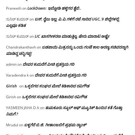
LockDown: ಇಲ್ನೋಡಿ ಹಳ್ಳಿಗರ ಶೈಲಿ..
Praneeth
on
ಬಸ್, ರೈಲು ಇಲ್ಲ; ವಿ.ವಿ.ಗಳಿಗೆ ರಜೆ ಸಾರಿದ UGC, 9 ಜಿಲ್ಲೆಗಳಲ್ಲಿ
ಸುನಿಲ್ ಕುಮಾರ್
on
ಎಲ್ಲವೂ ಕಡಿತ
LIC ಖಾಸಗೀಕರಣ ಮಾಡುತ್ತಿಲ್ಲ, ಷೇರು ಮಾರಾಟ ಅಷ್ಟೇ
ಸುನಿಲ್ ಕುಮಾರ್
on
ಬಡಪಾಯಿ ಮಿತ್ರನನ್ನು ಒಂದು ಗಂಟೆ ಕಾಲ ಅರಣ್ಯ ಸಚಿವರನ್ನಾಗಿ
Chandrakanthavh
on
ಮಾಡಿದ್ದ ಚನ್ನಿಗಪ್ಪ!
ದೇವರ ಕುದುರೆಗೆ ವೀಚಿ ಪ್ರಶಸ್ತಿಯ ಗರಿ
admin
on
ದೇವರ ಕುದುರೆಗೆ ವೀಚಿ ಪ್ರಶಸ್ತಿಯ ಗರಿ
Varadendra k
on
Girish
ಒಕ್ಕಲಿಗರ ಸಂಘದ ಮೇಲೆ ಕಿಡಿಕಾರಿದ ರವಿಗೌಡ
on
ಒಕ್ಕಲಿಗರ ಸಂಘದ ಮೇಲೆ ಕಿಡಿಕಾರಿದ ರವಿಗೌಡ
Girish
on
ತುಮಕೂರು ಸ್ಕೂಲ್ ಆಫ್ ಮ್ಯೂಸಿಕ್ ಹಿಂದಿನ ಕತೆ ಗೊತ್ತಾ
YASMEEN JAHA D A
on
ನಿಮಗೆ ?
ಬಳ್ಳಗೆರೆ ಬಿ.ಜಿ. ಗೀತಾಂಜಲಿಗೆ ಪ್ರಥಮ ರ‌್ಯಾಂಕ್
Mrudul
on