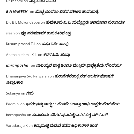
ಮತ್ತೆ ಬಂದ ವಸಂತ
Dr rashmi
on
B N NAGESH
ಬೊಬ್ಬೆ ಬಂದರೂ ಬಿಡದ ವಕೀಲರ ಪಾದಯಾತ್ರೆ
on
ತುಮಕೂರು‌ ವಿ.ವಿ.ಯಲ್ಲೊಬ್ಬರು ಅಪರೂಪದ ಗುರುವರ್ಯ
Dr. B L Mukundappa
on
ಪ್ರೊ.ಪರುಷರಾಮ್ ತುಮಕೂರಿನ ಆಸ್ತಿ
slash
on
ಕವನ ಓದಿ: ಹೂವು
Kusum prasad T.L
on
ಕವನ ಓದಿ: ಹೂವು
Anithalakshmi. K. L
on
imranpasha
ಬಾಬಯ್ಯನ ಪಾಳ್ಯ ಹಿಂದೂ ಮುಸ್ಲಿಮ್ ಭಾವೈಕ್ಯತೆಯ ಸೌಂದರ್ಯ
on
ತುರುವೇಕೆರೆಯಲ್ಲಿ ರೆಡ್ ಅಲರ್ಟ್ ಘೋಷಣೆ:
Dhananjaya S/o Rangaiah
on
ಜಿಲ್ಲಾಧಿಕಾರಿ
ಗುರು
Sukanya
on
ಇವರೇ ನಮ್ಮ ಡಾಕ್ಟ್ರು; : ದೇವರೇ ಬಂದ್ರೂ ರಜನಿ ಡಾಕ್ಟರೇ ಹೇಳ್ ಬೇಕು!
Padmini
on
ತುಮಕೂರು ನದಿಗಳ ಪುನರುಜ್ಜೀವನದ ಬಗ್ಗೆ ಮೌನ ಏಕೆ?
imranpasha
on
ಕದ್ದುಮುಚ್ಚಿ ಮದುವೆ ತಡೆದ ಅಧಿಕಾರಿಗಳ ತಂಡ
Varadaraju K
on