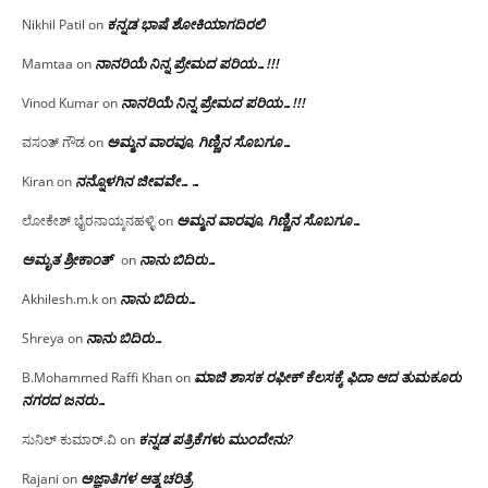
ಕನ್ನಡ ಭಾಷೆ ಶೋಕಿಯಾಗದಿರಲಿ
Nikhil Patil
on
ನಾನರಿಯೆ ನಿನ್ನ ಪ್ರೇಮದ ಪರಿಯ…!!!
Mamtaa
on
ನಾನರಿಯೆ ನಿನ್ನ ಪ್ರೇಮದ ಪರಿಯ…!!!
Vinod Kumar
on
ಅಮ್ಮನ ವಾರವೂ, ಗಿಣ್ಣಿನ ಸೊಬಗೂ…
ವಸಂತ್ ಗೌಡ
on
ನನ್ನೊಳಗಿನ ಜೀವವೇ……
Kiran
on
ಅಮ್ಮನ ವಾರವೂ, ಗಿಣ್ಣಿನ ಸೊಬಗೂ…
ಲೋಕೇಶ್ ಭೈರನಾಯ್ಕನಹಳ್ಳಿ
on
ಅಮೃತ ಶ್ರೀಕಾಂತ್
ನಾನು ಬಿದಿರು…
on
ನಾನು ಬಿದಿರು…
Akhilesh.m.k
on
ನಾನು ಬಿದಿರು…
Shreya
on
ಮಾಜಿ ಶಾಸಕ ರಫೀಕ್ ಕೆಲಸಕ್ಕೆ ಫಿದಾ ಆದ ತುಮಕೂರು
B.Mohammed Raffi Khan
on
ನಗರದ ಜನರು…
ಕನ್ನಡ ಪತ್ರಿಕೆಗಳು ಮುಂದೇನು?
ಸುನಿಲ್ ಕುಮಾರ್.ವಿ
on
ಅಜ್ಞಾತಿಗಳ ಆತ್ಮ ಚರಿತ್ರೆ
Rajani
on