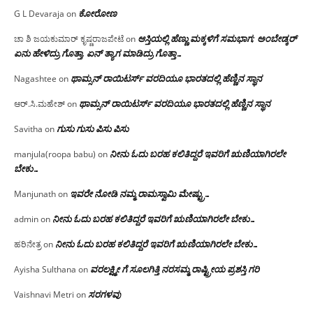
ಕೋರೋಣ
G L Devaraja
on
ಆಸ್ತಿಯಲ್ಲಿ ಹೆಣ್ಣು ಮಕ್ಕಳಿಗೆ ಸಮಭಾಗ; ಅಂಬೇಡ್ಕರ್
ಚಾ ಶಿ ಜಯಕುಮಾರ್ ಕೃಷ್ಣರಾಜಪೇಟೆ
on
ಏನು ಹೇಳಿದ್ರು ಗೊತ್ತಾ, ಏನ್ ತ್ಯಾಗ ಮಾಡಿದ್ರು ಗೊತ್ತಾ…
ಥಾಮ್ಸನ್ ರಾಯಿಟರ್ಸ್ ವರದಿಯೂ ಭಾರತದಲ್ಲಿ ಹೆಣ್ಣಿನ ಸ್ಥಾನ‌
Nagashtee
on
ಥಾಮ್ಸನ್ ರಾಯಿಟರ್ಸ್ ವರದಿಯೂ ಭಾರತದಲ್ಲಿ ಹೆಣ್ಣಿನ ಸ್ಥಾನ‌
ಆರ್.ಸಿ.ಮಹೇಶ್
on
ಗುಸು ಗುಸು ಪಿಸು ಪಿಸು
Savitha
on
ನೀನು ಓದು ಬರಹ ಕಲಿತಿದ್ದರೆ ಇವರಿಗೆ ಋಣಿಯಾಗಿರಲೇ
manjula(roopa babu)
on
ಬೇಕು…
ಇವರೇ‌ ನೋಡಿ‌ ನಮ್ಮ‌ ರಾಮಸ್ವಾಮಿ ಮೇಷ್ಟ್ರು…
Manjunath
on
ನೀನು ಓದು ಬರಹ ಕಲಿತಿದ್ದರೆ ಇವರಿಗೆ ಋಣಿಯಾಗಿರಲೇ ಬೇಕು…
admin
on
ನೀನು ಓದು ಬರಹ ಕಲಿತಿದ್ದರೆ ಇವರಿಗೆ ಋಣಿಯಾಗಿರಲೇ ಬೇಕು…
ಹರಿನೇತ್ರ
on
ವರಲಕ್ಷ್ಮೀ ಗೆ ಸೂಲಗಿತ್ತಿ ನರಸಮ್ಮ‌ ರಾಷ್ಟ್ರೀಯ ಪ್ರಶಸ್ತಿ ಗರಿ
Ayisha Sulthana
on
ಸರಗಳವು
Vaishnavi Metri
on