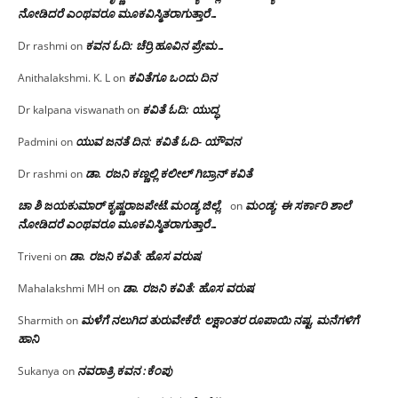
ನೋಡಿದರೆ ಎಂಥವರೂ ಮೂಕವಿಸ್ಮಿತರಾಗುತ್ತಾರೆ…
ಕವನ ಓದಿ: ಚೆರ್ರಿ ಹೂವಿನ ಪ್ರೇಮ…
Dr rashmi
on
ಕವಿತೆಗೂ ಒಂದು ದಿನ
Anithalakshmi. K. L
on
ಕವಿತೆ ಓದಿ: ಯುದ್ಧ
Dr kalpana viswanath
on
ಯುವ ಜನತೆ ದಿನ: ಕವಿತೆ ಓದಿ- ಯೌವನ
Padmini
on
ಡಾ. ರಜನಿ‌ ಕಣ್ಣಲ್ಲಿ ಕಲೀಲ್ ಗಿಬ್ರಾನ್ ಕವಿತೆ
Dr rashmi
on
ಚಾ ಶಿ ಜಯಕುಮಾರ್ ಕೃಷ್ಣರಾಜಪೇಟೆ.ಮಂಡ್ಯ ಜಿಲ್ಲೆ.
ಮಂಡ್ಯ: ಈ ಸರ್ಕಾರಿ ಶಾಲೆ
on
ನೋಡಿದರೆ ಎಂಥವರೂ ಮೂಕವಿಸ್ಮಿತರಾಗುತ್ತಾರೆ…
ಡಾ. ರಜನಿ ಕವಿತೆ: ಹೊಸ ವರುಷ
Triveni
on
ಡಾ. ರಜನಿ ಕವಿತೆ: ಹೊಸ ವರುಷ
Mahalakshmi MH
on
ಮಳೆಗೆ ನಲುಗಿದ ತುರುವೇಕೆರೆ: ಲಕ್ಷಾಂತರ ರೂಪಾಯಿ ನಷ್ಟ, ಮನೆಗಳಿಗೆ
Sharmith
on
ಹಾನಿ
ನವರಾತ್ರಿ ಕವನ :ಕೆಂಪು
Sukanya
on