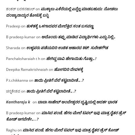
ಮುಕ್ಕಾಲು ಎಕೆರೆಯಲ್ಲಿ ಏನ್ನೆಲ್ಲ‌ ಮಾಡಬಹುದು: ನೋಡಲು
ಶಂಕರ್ ಬರಕನಹಾಲ್
on
ದಂಜ್ಯಾನಾಯ್ಕರ ತೋಟಕ್ಕೆ ಬನ್ನಿ
ತುಳಿತಕ್ಕೆ ಒಳಗಾದವರ ಮೇಲೆತ್ತಿದ ಸಂತ ಬಸವಣ್ಣ
Pradeep
on
ಅದೊಂದು ತಪ್ಪು ಮಾಡಿದ ವಿದ್ಯಾರ್ಥಿಗಳು ಎದ್ದು ನಿಲ್ಲಿ…
B pradeep kumar
on
ಉಳ್ಳವರು ಪಡೆಯದಿರಿ ಉಚಿತ ಆಹಾರದ ಕಿಟ್: ಸುರೇಶಗೌಡ
Sharada
on
ಹೇಗಿದ್ದ ಬಾವಿ ಹೇಗಾಯಿತು ಗೊತ್ತಾ…!
Panchaksharaiah t h
on
ಹೋಗದಿರಿ ದೇವಳಕ್ಕೆ
Deepika Ramakrishnaiah
on
ತಾಯಿ ಪ್ರೀತಿಗೆ ಬೆಲೆ ಕಟ್ಟಲಾದೀತೆ….?
P.t.chikkanna
on
ತಾಯಿ ಪ್ರೀತಿಗೆ ಬೆಲೆ ಕಟ್ಟಲಾದೀತೆ….?
ಚನ್ನಕೇಶವ
on
Kantharaju k
ಬಾಬಾ ಸಾಹೇಬ್ ಅಂಬೇಡ್ಕರರ ದೃಷ್ಟಿಯಲ್ಲಿ ಆದರ್ಶ ಭಾರತ
on
ಮಾಸಿದ ಪಂಚೆ, ಹೆಗಲ ಮೇಲೆ ಟವಲ್‌ ಇವು ಮಾತ್ರ ರೈತರ ಡ್ರೆಸ್‌
B pradeep kumar
on
ಕೋಡ್ ಆಗಬೇಕೇ…..?‌
ಮಾಸಿದ ಪಂಚೆ, ಹೆಗಲ ಮೇಲೆ ಟವಲ್‌ ಇವು ಮಾತ್ರ ರೈತರ ಡ್ರೆಸ್‌ ಕೋಡ್
Raghu
on