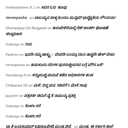
ಕವನ ಓದಿ: ಹೂವು
Anithalakshmi. K. L
on
imranpasha
ಬಾಬಯ್ಯನ ಪಾಳ್ಯ ಹಿಂದೂ ಮುಸ್ಲಿಮ್ ಭಾವೈಕ್ಯತೆಯ ಸೌಂದರ್ಯ
on
ತುರುವೇಕೆರೆಯಲ್ಲಿ ರೆಡ್ ಅಲರ್ಟ್ ಘೋಷಣೆ:
Dhananjaya S/o Rangaiah
on
ಜಿಲ್ಲಾಧಿಕಾರಿ
ಗುರು
Sukanya
on
ಇವರೇ ನಮ್ಮ ಡಾಕ್ಟ್ರು; : ದೇವರೇ ಬಂದ್ರೂ ರಜನಿ ಡಾಕ್ಟರೇ ಹೇಳ್ ಬೇಕು!
Padmini
on
ತುಮಕೂರು ನದಿಗಳ ಪುನರುಜ್ಜೀವನದ ಬಗ್ಗೆ ಮೌನ ಏಕೆ?
imranpasha
on
ಕದ್ದುಮುಚ್ಚಿ ಮದುವೆ ತಡೆದ ಅಧಿಕಾರಿಗಳ ತಂಡ
Varadaraju K
on
ಮಳೆ: ಬಿದ್ದ ಮರ, ಸಿಡಿಲಿಗೆ 5 ಮೇಕೆ ಸಾವು
Chikkanna SD
on
ಪತ್ರಕರ್ತ ಚಿದುಗೆ ವೈ.ಕೆ.ರಾಮಯ್ಯ ಪ್ರಶಸ್ತಿ
Jayashri
on
ಕೊಳಲ ಕರೆ
Sukanya
on
ಕೊಳಲ ಕರೆ
Sukanya
on
ಚಾ ಶಿ ಜಯಕುಮಾರ್ ಕೃಷ್ಣರಾಜಪೇಟೆ.ಮಂಡ್ಯ ಜಿಲ್ಲೆ.
ಮಂಡ್ಯ: ಈ ಸರ್ಕಾರಿ ಶಾಲೆ
on