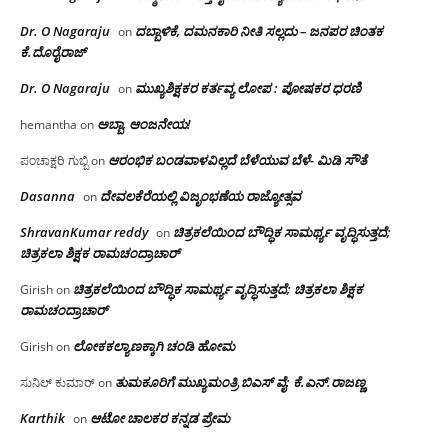
Dr. O Nagaraju
ದಬ್ಬಾಳಿಕೆ, ದಮನಕಾರಿ ನೀತಿ ಸಲ್ಲದು – ಜನಪರ ಚಿಂತಕ
on
ಕೆ.ದೊರೈರಾಜ್
Dr. O Nagaraju
ಮುಖ್ಯಶಿಕ್ಷಕರ ಕರ್ತವ್ಯ ಲೋಪ : ಪೋಷಕರ ಧರಣಿ
on
ಅಬ್ಬಾ, ಆಂಜನೇಯ!
hemantha
on
ಆರಂಭಿಕ ಬಂಡವಾಳವಿಲ್ಲದೆ ಬೆಳೆಯುವ ಬೆಳೆ- ಮಿಡಿ ಸೌತೆ
ಪಂಚಾಕ್ಷರಿ ಗುಬ್ಬಿ
on
Dasanna
ದೇವಲಕೆರೆಯಲ್ಲಿ ವಿಜೃಂಭಣೆಯ ರಾಜ್ಯೋತ್ಸವ
on
ShravanKumar reddy
ಚಿತ್ರಕಲೆಯಿಂದ ಬೌದ್ಧಿಕ ಸಾಮರ್ಥ್ಯ ವೃದ್ಧಿಸುತ್ತದೆ;
on
ಚಿತ್ರಕಲಾ ಶಿಕ್ಷಕ ರಾಮಚಂದ್ರಾಚಾರ್
ಚಿತ್ರಕಲೆಯಿಂದ ಬೌದ್ಧಿಕ ಸಾಮರ್ಥ್ಯ ವೃದ್ಧಿಸುತ್ತದೆ; ಚಿತ್ರಕಲಾ ಶಿಕ್ಷಕ
Girish
on
ರಾಮಚಂದ್ರಾಚಾರ್
ಲೋಕಕಲ್ಯಾಣಕ್ಕಾಗಿ ಚಂಡಿ ಹೋಮ
Girish
on
ತುಮಕೂರಿಗೆ ಮುಖ್ಯಮಂತ್ರಿ ಬಿಎಸ್ ವೈ: ಕೆ.ಎನ್.ರಾಜಣ್ಣ
ಸುನಿಲ್ ಕುಮಾರ್
on
Karthik
ಆಟೋ ಚಾಲಕರ ಕನ್ನಡ ಪ್ರೇಮ
on