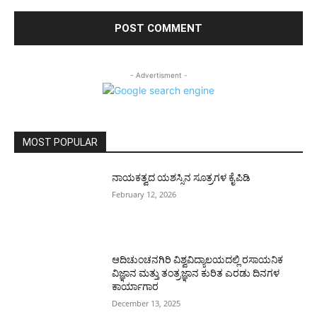
- Advertisment -
MOST POPULAR
ನಾಯಕತ್ವದ ಯಶಸ್ಸಿನ ಸೂತ್ರಗಳ ಕೈಪಿಡಿ
February 12, 2026
ಆದಿಚುಂಚನಗಿರಿ ವಿಶ್ವವಿದ್ಯಾಲಯದಲ್ಲಿ ರಸಾಯನಿಕ
ವಿಜ್ಞಾನ ಮತ್ತು ತಂತ್ರಜ್ಞಾನ ಕುರಿತ ಎರಡು ದಿನಗಳ
ಕಾರ್ಯಾಗಾರ
December 13, 2025