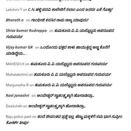
C.N.ಹಳ್ಳಿ ಪದವಿ ಕಾಲೇಜಿಗೆ ಸಲಾಂ‌ ಎಂದ ಜನರು! ಏಕೆ ಗೊತ್ತಾ?
Lakshmi Y
on
Bharath n
ಗಾಂಧೀಜಿ ಕನಸಿನ ರಾಮ ರಾಜ್ಯ ಯಾವುದು?
on
Shiva kumar Rudrappa
ತುಮಕೂರು‌ ವಿ.ವಿ.ಯಲ್ಲೊಬ್ಬರು ಅಪರೂಪದ
on
ಗುರುವರ್ಯ
Vijay kumar GR
ಒಂದೊಂದು ಭತ್ತದ ಕಾಳು ಹಾಯುತ್ತಿದ್ದ ಅಣ್ಣ ಕೊನೆಗೆ
on
ಮಾಡಿದ್ದೇನು….
ತುಮಕೂರು‌ ವಿ.ವಿ.ಯಲ್ಲೊಬ್ಬರು ಅಪರೂಪದ ಗುರುವರ್ಯ
MAHESH.H
on
ತುಮಕೂರು‌ ವಿ.ವಿ.ಯಲ್ಲೊಬ್ಬರು ಅಪರೂಪದ ಗುರುವರ್ಯ
Mahalakshmi
on
ತುಮಕೂರು‌ ವಿ.ವಿ.ಯಲ್ಲೊಬ್ಬರು ಅಪರೂಪದ ಗುರುವರ್ಯ
Manjunatha B
on
Ravi Janashri
ಅಂಬೇಡ್ಕರ್ ಸ್ವಾತಂತ್ರ್ಯಕ್ಕಾಗಿ ಹೋರಾಡಿದ್ರಾ…
on
ಅಂಬೇಡ್ಕರ್ ಸ್ವಾತಂತ್ರ್ಯಕ್ಕಾಗಿ ಹೋರಾಡಿದ್ರಾ…
Deekshith
on
ತಂದೆ ಜೀವಂತದ ಪ್ರಶ್ನೆ ಇಲ್ಲ: ಹೆಣ್ಣು ಮಕ್ಕಳಿಗೆ ಸಮ ಭಾಗ-ಸುಪ್ರೀಂ
Raju police patil
on
ಕೋರ್ಟ್ ತೀರ್ಪು