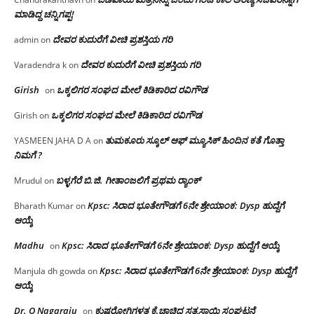
ಮಾಡಿದ್ದ ಚನ್ನಿಗಪ್ಪ!
ದೇವರ ಕುದುರೆಗೆ ವೀಚಿ ಪ್ರಶಸ್ತಿಯ ಗರಿ
admin
on
ದೇವರ ಕುದುರೆಗೆ ವೀಚಿ ಪ್ರಶಸ್ತಿಯ ಗರಿ
Varadendra k
on
Girish
ಒಕ್ಕಲಿಗರ ಸಂಘದ ಮೇಲೆ ಕಿಡಿಕಾರಿದ ರವಿಗೌಡ
on
ಒಕ್ಕಲಿಗರ ಸಂಘದ ಮೇಲೆ ಕಿಡಿಕಾರಿದ ರವಿಗೌಡ
Girish
on
ತುಮಕೂರು ಸ್ಕೂಲ್ ಆಫ್ ಮ್ಯೂಸಿಕ್ ಹಿಂದಿನ ಕತೆ ಗೊತ್ತಾ
YASMEEN JAHA D A
on
ನಿಮಗೆ ?
ಬಳ್ಳಗೆರೆ ಬಿ.ಜಿ. ಗೀತಾಂಜಲಿಗೆ ಪ್ರಥಮ ರ‌್ಯಾಂಕ್
Mrudul
on
Kpsc: ಸಿರಾದ ಭೂತೇಗೌಡಗೆ 6ನೇ ಶ್ರೇಯಾಂಕ: Dysp ಹುದ್ದೆಗೆ
Bharath Kumar
on
ಆಯ್ಕೆ
Madhu
Kpsc: ಸಿರಾದ ಭೂತೇಗೌಡಗೆ 6ನೇ ಶ್ರೇಯಾಂಕ: Dysp ಹುದ್ದೆಗೆ ಆಯ್ಕೆ
on
Kpsc: ಸಿರಾದ ಭೂತೇಗೌಡಗೆ 6ನೇ ಶ್ರೇಯಾಂಕ: Dysp ಹುದ್ದೆಗೆ
Manjula dh gowda
on
ಆಯ್ಕೆ
Dr. O Nagaraju
ಕುಷ್ಠರೋಗಿಗಳತ್ತ ಕೈ ಚಾಚಿದ ಸತ್ಯಸಾಯಿ ಸಂಘಟನೆ
on