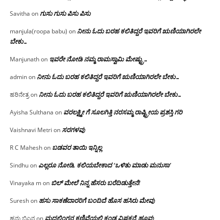
ಗುಸು ಗುಸು ಪಿಸು ಪಿಸು
Savitha
on
ನೀನು ಓದು ಬರಹ ಕಲಿತಿದ್ದರೆ ಇವರಿಗೆ ಋಣಿಯಾಗಿರಲೇ
manjula(roopa babu)
on
ಬೇಕು…
ಇವರೇ‌ ನೋಡಿ‌ ನಮ್ಮ‌ ರಾಮಸ್ವಾಮಿ ಮೇಷ್ಟ್ರು…
Manjunath
on
ನೀನು ಓದು ಬರಹ ಕಲಿತಿದ್ದರೆ ಇವರಿಗೆ ಋಣಿಯಾಗಿರಲೇ ಬೇಕು…
admin
on
ನೀನು ಓದು ಬರಹ ಕಲಿತಿದ್ದರೆ ಇವರಿಗೆ ಋಣಿಯಾಗಿರಲೇ ಬೇಕು…
ಹರಿನೇತ್ರ
on
ವರಲಕ್ಷ್ಮೀ ಗೆ ಸೂಲಗಿತ್ತಿ ನರಸಮ್ಮ‌ ರಾಷ್ಟ್ರೀಯ ಪ್ರಶಸ್ತಿ ಗರಿ
Ayisha Sulthana
on
ಸರಗಳವು
Vaishnavi Metri
on
ಬಡವರ ತಾಯಿ ಇನ್ನಿಲ್ಲ
R C Mahesh
on
ಎಲ್ಲರೂ ನೋಡಿ, ಕಲಿಯಬೇಕಾದ ‘ಒಳಿತು ಮಾಡು ಮನುಸಾ’
Sindhu
on
ಬಿಲ್ ಮೇಲೆ ನಿನ್ನ ಹೆಸರು ಬರೆದಿಡುತ್ತೇನೆ!
Vinayaka m
on
ಹಸು ಸಾಕಣೆದಾರರಿಗೆ ಬಂದಿದೆ ಹೊಸ ಹಸಿರು ಮೇವು
Suresh
on
ಮದಲಿಂಗನ ಕಣಿವೆಯಲ್ಲಿ ಕಂಡ ವಿಷಕನ್ಯೆ ಹೂವು
ಹನು ಬಿಎನ
on