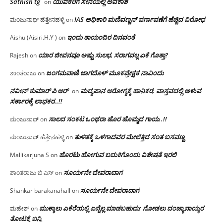
Sathish tg
ಯುವಕರಿಗೆ ಸೇನೆಯಲ್ಲಿ ಅವಕಾಶ
on
IAS ಅಧಿಕಾರಿ ಮಣಿವಣ್ಣನ್ ವರ್ಗಾವಣೆಗೆ ಹೆಚ್ಚಿದ‌ ವಿರೋಧ
ಮಂಜುನಾಥ್ ಹೆತ್ತೇನಹಳ್ಳಿ
on
ಇಂದು ತಾಯಂದಿರ ದಿನವಂತೆ
Aishu (Aisiri.H.Y )
on
ಯಾರ ಜೀವನವೂ ಅಷ್ಟು ಸುಲಭ, ಸರಾಗವಲ್ಲ ಏಕೆ ಗೊತ್ತಾ?
Rajesh
on
ಜಂಗಮವಾಣಿ ಜಾಗದೊಳ್ ಮೂಕಪ್ರೇಕ್ಷಕ ನಾವಿಂದು
ಶಾಂತರಾಜು
on
ನವೀನ್ ಕುಮಾರ್ ಪಿ ಆರ್
ಮದ್ಯಪಾನ ಆರೋಗ್ಯಕ್ಕೆ ಹಾನಿಕರ; ವಾಸ್ತವದಲ್ಲಿ ಅಳುವ
on
ಸರ್ಕಾರಕ್ಕೆ ಲಾಭಕರ..!!
ಸಾಲದ ಸಂಕಟ ಒಂಥರಾ ಹೊರ ಹೊಮ್ಮದ ಗಾಯ..!!
ಮಂಜುನಾಥ್
on
ತುಳಿತಕ್ಕೆ ಒಳಗಾದವರ ಮೇಲೆತ್ತಿದ ಸಂತ ಬಸವಣ್ಣ
ಮಂಜುನಾಥ್ ಹೆತ್ತೇನಹಳ್ಳಿ
on
ಹೊರಟು ಹೋಗುವ ಬದುಕಿಗೊಂದು ವಿಶೇಷತೆ ಇರಲಿ
Mallikarjuna S
on
ಸೂರ್ಯನೇ ದೇವರಾದಾಗ
ಶಾಂತರಾಜು ಬಿ ಎಸ್
on
ಸೂರ್ಯನೇ ದೇವರಾದಾಗ
Shankar barakanahall
on
ಮುಕ್ಕಾಲು ಎಕೆರೆಯಲ್ಲಿ ಏನ್ನೆಲ್ಲ‌ ಮಾಡಬಹುದು: ನೋಡಲು ದಂಜ್ಯಾನಾಯ್ಕರ
ಮಹೇಶ್
on
ತೋಟಕ್ಕೆ ಬನ್ನಿ