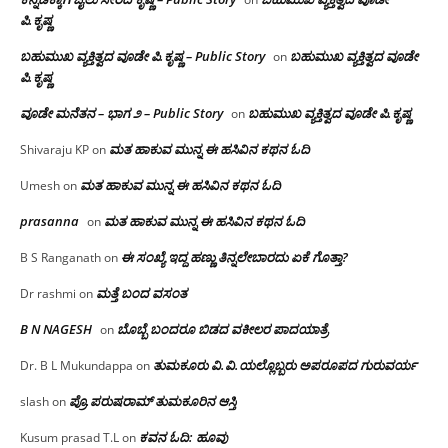
ಪಿ.ಕೃಷ್ಣ
ಬಹುಮುಖ ವ್ಯಕ್ತಿತ್ವದ ವೂಡೇ ಪಿ.ಕೃಷ್ಣ – Public Story
ಬಹುಮುಖ ವ್ಯಕ್ತಿತ್ವದ ವೂಡೇ
on
ಪಿ.ಕೃಷ್ಣ
ವೂಡೇ ಮನೆತನ – ಭಾಗ ೨ – Public Story
ಬಹುಮುಖ ವ್ಯಕ್ತಿತ್ವದ ವೂಡೇ ಪಿ.ಕೃಷ್ಣ
on
ಮತ ಹಾಕುವ ಮುನ್ನ ಈ ಹಸಿವಿನ ಕಥನ ಓದಿ
Shivaraju KP
on
ಮತ ಹಾಕುವ ಮುನ್ನ ಈ ಹಸಿವಿನ ಕಥನ ಓದಿ
Umesh
on
prasanna
ಮತ ಹಾಕುವ ಮುನ್ನ ಈ ಹಸಿವಿನ ಕಥನ ಓದಿ
on
ಈ ಸಂಖ್ಯೆ ಇದ್ದ ಹಣ್ಣು ತಿನ್ನಲೇಬಾರದು ಏಕೆ ಗೊತ್ತಾ?
B S Ranganath
on
ಮತ್ತೆ ಬಂದ ವಸಂತ
Dr rashmi
on
B N NAGESH
ಬೊಬ್ಬೆ ಬಂದರೂ ಬಿಡದ ವಕೀಲರ ಪಾದಯಾತ್ರೆ
on
ತುಮಕೂರು‌ ವಿ.ವಿ.ಯಲ್ಲೊಬ್ಬರು ಅಪರೂಪದ ಗುರುವರ್ಯ
Dr. B L Mukundappa
on
ಪ್ರೊ.ಪರುಷರಾಮ್ ತುಮಕೂರಿನ ಆಸ್ತಿ
slash
on
ಕವನ ಓದಿ: ಹೂವು
Kusum prasad T.L
on