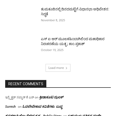
ತುಮಕೂರಿನಲ್ಲಿ ದಿನದಮಟ್ಟಿಗೆ ವಿಧಾನಭಾ ಅಧಿವೇಶನ:
ಸಿದ್ಧತೆ
November 8, 2025
ಎಸ್ ಐ ಆರ್ ಮೂಲಕಹಿಂಬಾಗಿಲಿಂದ ಮತಾಧಿಕಾರ
ನಿರಾಕರಣೆಯ ಯತ್ನ ; ಕಾಂ.ಪ್ರಕಾಶ್
October 19, 2025
Load more
RECENT COMMENTS
ಕ್ರೀಡಾಕೂಟ ಝಲಕ್
ಇನ್ಸ್ಪೆಕ್ಟರ್ ಸಲ್ಮಾನ್ ಕೆ ಎನ್
on
Suresh
ಓದಲೇಬೇಕಾದ‌ ಕವಿತೆಗಳು: ಬುದ್ಧ
on
ಕನ್ನಡಕ್ಕಾಗಿ ಜೈಲು ಸೇರಿದ ಕೃಷ್ಣ – Public Story
ಬಹುಮುಖ ವ್ಯಕ್ತಿತ್ವದ ವೂಡೇ
on