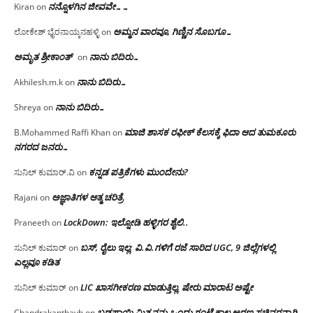
ನನ್ನೊಳಗಿನ ಜೀವವೇ……
Kiran
on
ಅಮ್ಮನ ವಾರವೂ, ಗಿಣ್ಣಿನ ಸೊಬಗೂ…
ಲೋಕೇಶ್ ಭೈರನಾಯ್ಕನಹಳ್ಳಿ
on
ಅಮೃತ ಶ್ರೀಕಾಂತ್
ನಾನು ಬಿದಿರು…
on
ನಾನು ಬಿದಿರು…
Akhilesh.m.k
on
ನಾನು ಬಿದಿರು…
Shreya
on
ಮಾಜಿ ಶಾಸಕ ರಫೀಕ್ ಕೆಲಸಕ್ಕೆ ಫಿದಾ ಆದ ತುಮಕೂರು
B.Mohammed Raffi Khan
on
ನಗರದ ಜನರು…
ಕನ್ನಡ ಪತ್ರಿಕೆಗಳು ಮುಂದೇನು?
ಸುನಿಲ್ ಕುಮಾರ್.ವಿ
on
ಅಜ್ಞಾತಿಗಳ ಆತ್ಮ ಚರಿತ್ರೆ
Rajani
on
LockDown: ಇಲ್ನೋಡಿ ಹಳ್ಳಿಗರ ಶೈಲಿ..
Praneeth
on
ಬಸ್, ರೈಲು ಇಲ್ಲ; ವಿ.ವಿ.ಗಳಿಗೆ ರಜೆ ಸಾರಿದ UGC, 9 ಜಿಲ್ಲೆಗಳಲ್ಲಿ
ಸುನಿಲ್ ಕುಮಾರ್
on
ಎಲ್ಲವೂ ಕಡಿತ
LIC ಖಾಸಗೀಕರಣ ಮಾಡುತ್ತಿಲ್ಲ, ಷೇರು ಮಾರಾಟ ಅಷ್ಟೇ
ಸುನಿಲ್ ಕುಮಾರ್
on
ಬಡಪಾಯಿ ಮಿತ್ರನನ್ನು ಒಂದು ಗಂಟೆ ಕಾಲ ಅರಣ್ಯ ಸಚಿವರನ್ನಾಗಿ
Chandrakanthavh
on