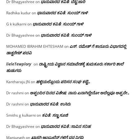
ಭಾನುವಾರದ ಕವಿತೆ: ಬೆಟ್ಟ ಜಾರಿ
Dr Bhagyashree
on
ಭಾನುವಾರದ ಕವಿತೆ: ಸುಂಯ್ ಗಾಳಿ
Radhika kudur
on
ಭಾನುವಾರದ ಕವಿತೆ: ಸುಂಯ್ ಗಾಳಿ
G k kulkarni
on
ಭಾನುವಾರದ ಕವಿತೆ: ಸುಂಯ್ ಗಾಳಿ
Dr Bhagyashree
on
ಎಸ್. ರಮೇಶ್ ಗೆ ಕಾನೂನು ವಿಭಾಗದಲ್ಲಿ
MOHAMED IBRAHIM EHTESHAM
on
ಡಾಕ್ಟರೇಟ್ ಪದವಿ
lieleTewplory
ರಾಷ್ಟ್ರೀಯ ವಿಜ್ಞಾನ ಸಮಾವೇಶಕ್ಕೆ‌ ತುಮಕೂರು ಸರ್ಕಾರಿ ಶಾಲೆ
on
ಹುಡುಗರು
ಹಳ್ಳಿಯಲ್ಲೊಂದು ಪರಿಸರ ಸಂಘ ಕಟ್ಟಿ…
Kantharaju JN
on
ಅಪ್ಪಂದಿರ ದಿನದ ವಿಶೇಷ: ನಾನು ಏನಾಗಿದ್ದೇನೋ‌ ಅದೆಲ್ಲವೂ ಅಪ್ಪನೇ…
Dr rashmi
on
ಭಾನುವಾರದ ಕವಿತೆ: ಉಸಿರು
Dr rashmi
on
ಕವಿತೆ: ಸಣ್ಣ ಸೂಜಿ
Smiths g kulkarni
on
ಭಾನುವಾರದ ಕವಿತೆ :ಸಾವಿನ ಸನಿಹ
Dr Bhagyashree
on
ಖಾಸಗಿ ಆ್ಯಂಬುಲೆನ್ಸ್ ಗಳಿಗೆ ದರ ನಿಗದಿ
Manjunath
on