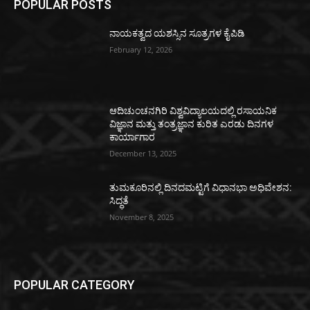
POPULAR POSTS
ನಾಯಕತ್ವದ ಯಶಸ್ಸಿನ ಸೂತ್ರಗಳ ಕೈಪಿಡಿ
February 12, 2026
ಆದಿಚುಂಚನಗಿರಿ ವಿಶ್ವವಿದ್ಯಾಲಯದಲ್ಲಿ ರಸಾಯನಿಕ
ವಿಜ್ಞಾನ ಮತ್ತು ತಂತ್ರಜ್ಞಾನ ಕುರಿತ ಎರಡು ದಿನಗಳ
ಕಾರ್ಯಾಗಾರ
December 13, 2025
ತುಮಕೂರಿನಲ್ಲಿ ದಿನದಮಟ್ಟಿಗೆ ವಿಧಾನಭಾ ಅಧಿವೇಶನ:
ಸಿದ್ಧತೆ
November 8, 2025
POPULAR CATEGORY