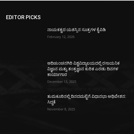
EDITOR PICKS
ನಾಯಕತ್ವದ ಯಶಸ್ಸಿನ ಸೂತ್ರಗಳ ಕೈಪಿಡಿ
February 12, 2026
ಆದಿಚುಂಚನಗಿರಿ ವಿಶ್ವವಿದ್ಯಾಲಯದಲ್ಲಿ ರಸಾಯನಿಕ
ವಿಜ್ಞಾನ ಮತ್ತು ತಂತ್ರಜ್ಞಾನ ಕುರಿತ ಎರಡು ದಿನಗಳ
ಕಾರ್ಯಾಗಾರ
December 13, 2025
ತುಮಕೂರಿನಲ್ಲಿ ದಿನದಮಟ್ಟಿಗೆ ವಿಧಾನಭಾ ಅಧಿವೇಶನ:
ಸಿದ್ಧತೆ
November 8, 2025