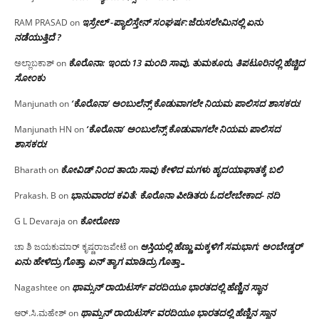
ಇಸ್ರೇಲ್ -ಪ್ಯಾಲಿಸ್ತೇನ್ ಸಂಘರ್ಷ:ಜೆರುಸಲೇಮಿನಲ್ಲಿ ಏನು
RAM PRASAD
on
ನಡೆಯುತ್ತಿದೆ ?
ಕೊರೊನಾ: ಇಂದು 13 ಮಂದಿ ಸಾವು, ತುಮಕೂರು, ತಿಪಟೂರಿನಲ್ಲಿ ಹೆಚ್ಚಿದ
ಅಲ್ಲಾಬಕಾಶ್
on
ಸೋಂಕು
‘ಕೊರೊನಾ’ ಅಂಬುಲೆನ್ಸ್ ಕೊಡುವಾಗಲೇ ನಿಯಮ ಪಾಲಿಸದ ಶಾಸಕರು!
Manjunath
on
‘ಕೊರೊನಾ’ ಅಂಬುಲೆನ್ಸ್ ಕೊಡುವಾಗಲೇ ನಿಯಮ ಪಾಲಿಸದ
Manjunath HN
on
ಶಾಸಕರು!
ಕೋವಿಡ್ ನಿಂದ ತಾಯಿ ಸಾವು ಕೇಳಿದ ಮಗಳು ಹೃದಯಾಘಾತಕ್ಕೆ ಬಲಿ
Bharath
on
ಭಾನುವಾರದ ಕವಿತೆ: ಕೊರೊನಾ ಪೀಡಿತರು ಓದಲೇಬೇಕಾದ- ನದಿ
Prakash. B
on
ಕೋರೋಣ
G L Devaraja
on
ಆಸ್ತಿಯಲ್ಲಿ ಹೆಣ್ಣು ಮಕ್ಕಳಿಗೆ ಸಮಭಾಗ; ಅಂಬೇಡ್ಕರ್
ಚಾ ಶಿ ಜಯಕುಮಾರ್ ಕೃಷ್ಣರಾಜಪೇಟೆ
on
ಏನು ಹೇಳಿದ್ರು ಗೊತ್ತಾ, ಏನ್ ತ್ಯಾಗ ಮಾಡಿದ್ರು ಗೊತ್ತಾ…
ಥಾಮ್ಸನ್ ರಾಯಿಟರ್ಸ್ ವರದಿಯೂ ಭಾರತದಲ್ಲಿ ಹೆಣ್ಣಿನ ಸ್ಥಾನ‌
Nagashtee
on
ಥಾಮ್ಸನ್ ರಾಯಿಟರ್ಸ್ ವರದಿಯೂ ಭಾರತದಲ್ಲಿ ಹೆಣ್ಣಿನ ಸ್ಥಾನ‌
ಆರ್.ಸಿ.ಮಹೇಶ್
on