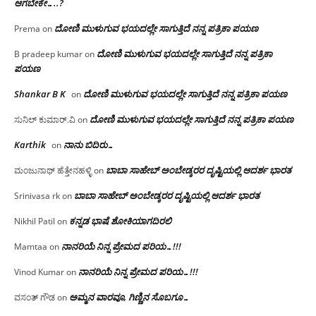
ಆಗಬೇಕೇ…..?‌
ದೋಣಿ ಮುಳುಗುವ ಭಯದಲ್ಲೇ ಸಾಗುತ್ತಿದೆ ನನ್ನ ಪತ್ರಿಕಾ ಪಯಣ
Prema
on
ದೋಣಿ ಮುಳುಗುವ ಭಯದಲ್ಲೇ ಸಾಗುತ್ತಿದೆ ನನ್ನ ಪತ್ರಿಕಾ
B pradeep kumar
on
ಪಯಣ
Shankar B K
ದೋಣಿ ಮುಳುಗುವ ಭಯದಲ್ಲೇ ಸಾಗುತ್ತಿದೆ ನನ್ನ ಪತ್ರಿಕಾ ಪಯಣ
on
ದೋಣಿ ಮುಳುಗುವ ಭಯದಲ್ಲೇ ಸಾಗುತ್ತಿದೆ ನನ್ನ ಪತ್ರಿಕಾ ಪಯಣ
ಸುನಿಲ್ ಕುಮಾರ್.ವಿ
on
Karthik
ನಾನು ಬಿದಿರು…
on
ಬಾಬಾ ಸಾಹೇಬ್ ಅಂಬೇಡ್ಕರರ ದೃಷ್ಟಿಯಲ್ಲಿ ಆದರ್ಶ ಭಾರತ
ಮಂಜುನಾಥ್ ಹೆತ್ತೇನಹಳ್ಳಿ
on
ಬಾಬಾ ಸಾಹೇಬ್ ಅಂಬೇಡ್ಕರರ ದೃಷ್ಟಿಯಲ್ಲಿ ಆದರ್ಶ ಭಾರತ
Srinivasa rk
on
ಕನ್ನಡ ಭಾಷೆ ಶೋಕಿಯಾಗದಿರಲಿ
Nikhil Patil
on
ನಾನರಿಯೆ ನಿನ್ನ ಪ್ರೇಮದ ಪರಿಯ…!!!
Mamtaa
on
ನಾನರಿಯೆ ನಿನ್ನ ಪ್ರೇಮದ ಪರಿಯ…!!!
Vinod Kumar
on
ಅಮ್ಮನ ವಾರವೂ, ಗಿಣ್ಣಿನ ಸೊಬಗೂ…
ವಸಂತ್ ಗೌಡ
on