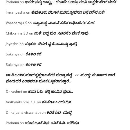
ಇವರೇ ನಮ್ಮ ಡಾಕ್ಟ್ರು; : ದೇವರೇ ಬಂದ್ರೂ ರಜನಿ ಡಾಕ್ಟರೇ ಹೇಳ್ ಬೇಕು!
Padmini
on
ತುಮಕೂರು ನದಿಗಳ ಪುನರುಜ್ಜೀವನದ ಬಗ್ಗೆ ಮೌನ ಏಕೆ?
imranpasha
on
ಕದ್ದುಮುಚ್ಚಿ ಮದುವೆ ತಡೆದ ಅಧಿಕಾರಿಗಳ ತಂಡ
Varadaraju K
on
ಮಳೆ: ಬಿದ್ದ ಮರ, ಸಿಡಿಲಿಗೆ 5 ಮೇಕೆ ಸಾವು
Chikkanna SD
on
ಪತ್ರಕರ್ತ ಚಿದುಗೆ ವೈ.ಕೆ.ರಾಮಯ್ಯ ಪ್ರಶಸ್ತಿ
Jayashri
on
ಕೊಳಲ ಕರೆ
Sukanya
on
ಕೊಳಲ ಕರೆ
Sukanya
on
ಚಾ ಶಿ ಜಯಕುಮಾರ್ ಕೃಷ್ಣರಾಜಪೇಟೆ.ಮಂಡ್ಯ ಜಿಲ್ಲೆ.
ಮಂಡ್ಯ: ಈ ಸರ್ಕಾರಿ ಶಾಲೆ
on
ನೋಡಿದರೆ ಎಂಥವರೂ ಮೂಕವಿಸ್ಮಿತರಾಗುತ್ತಾರೆ…
ಕವನ ಓದಿ: ಚೆರ್ರಿ ಹೂವಿನ ಪ್ರೇಮ…
Dr rashmi
on
ಕವಿತೆಗೂ ಒಂದು ದಿನ
Anithalakshmi. K. L
on
ಕವಿತೆ ಓದಿ: ಯುದ್ಧ
Dr kalpana viswanath
on
ಯುವ ಜನತೆ ದಿನ: ಕವಿತೆ ಓದಿ- ಯೌವನ
Padmini
on