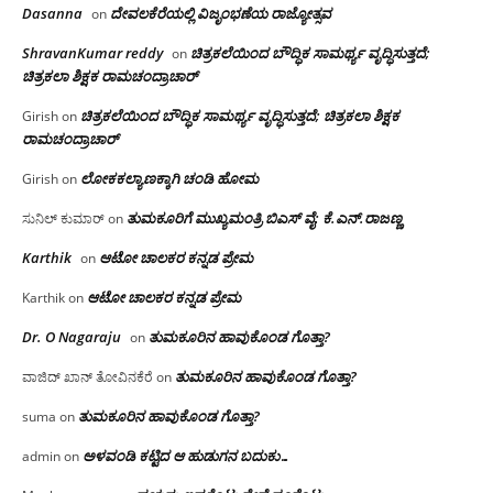
Dasanna
ದೇವಲಕೆರೆಯಲ್ಲಿ ವಿಜೃಂಭಣೆಯ ರಾಜ್ಯೋತ್ಸವ
on
ShravanKumar reddy
ಚಿತ್ರಕಲೆಯಿಂದ ಬೌದ್ಧಿಕ ಸಾಮರ್ಥ್ಯ ವೃದ್ಧಿಸುತ್ತದೆ;
on
ಚಿತ್ರಕಲಾ ಶಿಕ್ಷಕ ರಾಮಚಂದ್ರಾಚಾರ್
ಚಿತ್ರಕಲೆಯಿಂದ ಬೌದ್ಧಿಕ ಸಾಮರ್ಥ್ಯ ವೃದ್ಧಿಸುತ್ತದೆ; ಚಿತ್ರಕಲಾ ಶಿಕ್ಷಕ
Girish
on
ರಾಮಚಂದ್ರಾಚಾರ್
ಲೋಕಕಲ್ಯಾಣಕ್ಕಾಗಿ ಚಂಡಿ ಹೋಮ
Girish
on
ತುಮಕೂರಿಗೆ ಮುಖ್ಯಮಂತ್ರಿ ಬಿಎಸ್ ವೈ: ಕೆ.ಎನ್.ರಾಜಣ್ಣ
ಸುನಿಲ್ ಕುಮಾರ್
on
Karthik
ಆಟೋ ಚಾಲಕರ ಕನ್ನಡ ಪ್ರೇಮ
on
ಆಟೋ ಚಾಲಕರ ಕನ್ನಡ ಪ್ರೇಮ
Karthik
on
Dr. O Nagaraju
ತುಮಕೂರಿನ ಹಾವುಕೊಂಡ ಗೊತ್ತಾ?
on
ತುಮಕೂರಿನ ಹಾವುಕೊಂಡ ಗೊತ್ತಾ?
ವಾಜಿದ್ ಖಾನ್ ತೋವಿನಕೆರೆ
on
ತುಮಕೂರಿನ ಹಾವುಕೊಂಡ ಗೊತ್ತಾ?
suma
on
ಅಳವಂಡಿ ಕಟ್ಟಿದ ಆ ಹುಡುಗನ ಬದುಕು…
admin
on