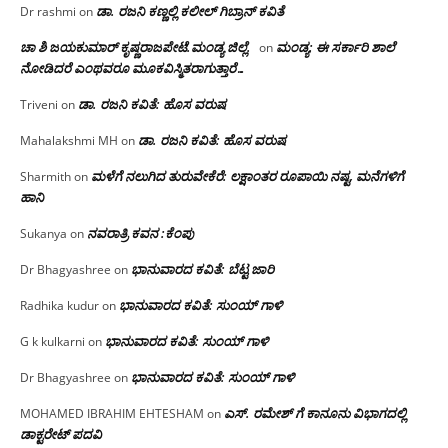
ಡಾ. ರಜನಿ‌ ಕಣ್ಣಲ್ಲಿ ಕಲೀಲ್ ಗಿಬ್ರಾನ್ ಕವಿತೆ
Dr rashmi
on
ಚಾ ಶಿ ಜಯಕುಮಾರ್ ಕೃಷ್ಣರಾಜಪೇಟೆ.ಮಂಡ್ಯ ಜಿಲ್ಲೆ.
ಮಂಡ್ಯ: ಈ ಸರ್ಕಾರಿ ಶಾಲೆ
on
ನೋಡಿದರೆ ಎಂಥವರೂ ಮೂಕವಿಸ್ಮಿತರಾಗುತ್ತಾರೆ…
ಡಾ. ರಜನಿ ಕವಿತೆ: ಹೊಸ ವರುಷ
Triveni
on
ಡಾ. ರಜನಿ ಕವಿತೆ: ಹೊಸ ವರುಷ
Mahalakshmi MH
on
ಮಳೆಗೆ ನಲುಗಿದ ತುರುವೇಕೆರೆ: ಲಕ್ಷಾಂತರ ರೂಪಾಯಿ ನಷ್ಟ, ಮನೆಗಳಿಗೆ
Sharmith
on
ಹಾನಿ
ನವರಾತ್ರಿ ಕವನ :ಕೆಂಪು
Sukanya
on
ಭಾನುವಾರದ ಕವಿತೆ: ಬೆಟ್ಟ ಜಾರಿ
Dr Bhagyashree
on
ಭಾನುವಾರದ ಕವಿತೆ: ಸುಂಯ್ ಗಾಳಿ
Radhika kudur
on
ಭಾನುವಾರದ ಕವಿತೆ: ಸುಂಯ್ ಗಾಳಿ
G k kulkarni
on
ಭಾನುವಾರದ ಕವಿತೆ: ಸುಂಯ್ ಗಾಳಿ
Dr Bhagyashree
on
ಎಸ್. ರಮೇಶ್ ಗೆ ಕಾನೂನು ವಿಭಾಗದಲ್ಲಿ
MOHAMED IBRAHIM EHTESHAM
on
ಡಾಕ್ಟರೇಟ್ ಪದವಿ