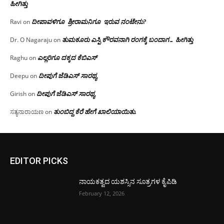
ಹೀಗಿತ್ತು
ದೀಪಾವಳಿಗೂ ಶ್ರೀರಾಮನಿಗೂ ಇರುವ ನಂಟೇನು?
Ravi
on
ತುಮಕೂರು ಎಸ್ಪಿ ಕೌರವನಾಗಿ ರಂಗಕ್ಕೆ ಬಂದಾಗ… ಹೀಗಿತ್ತು
Dr. O Nagaraju
on
ಎಲ್ಲರಿಗೂ ದಕ್ಕದ ಕೆಬಿಎಸ್
Raghu
on
ದೀಪುಗೆ ಜೆಡಿಎಸ್ ಸಾರಥ್ಯ
Deepu
on
ದೀಪುಗೆ ಜೆಡಿಎಸ್ ಸಾರಥ್ಯ
Girish
on
ತುಂಬಿದ್ದ ಕೆರೆ ಹೇಗೆ ಖಾಲಿಯಾಯಿತು.
ಸತ್ಯನಾರಾಯಣ
on
EDITOR PICKS
ನಾಯಕತ್ವದ ಯಶಸ್ಸಿನ ಸೂತ್ರಗಳ ಕೈಪಿಡಿ
February 12, 2026