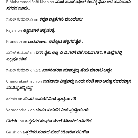
ಮಾಜಿ ಶಾಸಕ ರಫೀಕ್ ಕೆಲಸಕ್ಕೆ ಫಿದಾ ಆದ ತುಮಕೂರು
B.Mohammed Raffi Khan
on
ನಗರದ ಜನರು…
ಕನ್ನಡ ಪತ್ರಿಕೆಗಳು ಮುಂದೇನು?
ಸುನಿಲ್ ಕುಮಾರ್.ವಿ
on
ಅಜ್ಞಾತಿಗಳ ಆತ್ಮ ಚರಿತ್ರೆ
Rajani
on
LockDown: ಇಲ್ನೋಡಿ ಹಳ್ಳಿಗರ ಶೈಲಿ..
Praneeth
on
ಬಸ್, ರೈಲು ಇಲ್ಲ; ವಿ.ವಿ.ಗಳಿಗೆ ರಜೆ ಸಾರಿದ UGC, 9 ಜಿಲ್ಲೆಗಳಲ್ಲಿ
ಸುನಿಲ್ ಕುಮಾರ್
on
ಎಲ್ಲವೂ ಕಡಿತ
LIC ಖಾಸಗೀಕರಣ ಮಾಡುತ್ತಿಲ್ಲ, ಷೇರು ಮಾರಾಟ ಅಷ್ಟೇ
ಸುನಿಲ್ ಕುಮಾರ್
on
ಬಡಪಾಯಿ ಮಿತ್ರನನ್ನು ಒಂದು ಗಂಟೆ ಕಾಲ ಅರಣ್ಯ ಸಚಿವರನ್ನಾಗಿ
Chandrakanthavh
on
ಮಾಡಿದ್ದ ಚನ್ನಿಗಪ್ಪ!
ದೇವರ ಕುದುರೆಗೆ ವೀಚಿ ಪ್ರಶಸ್ತಿಯ ಗರಿ
admin
on
ದೇವರ ಕುದುರೆಗೆ ವೀಚಿ ಪ್ರಶಸ್ತಿಯ ಗರಿ
Varadendra k
on
Girish
ಒಕ್ಕಲಿಗರ ಸಂಘದ ಮೇಲೆ ಕಿಡಿಕಾರಿದ ರವಿಗೌಡ
on
ಒಕ್ಕಲಿಗರ ಸಂಘದ ಮೇಲೆ ಕಿಡಿಕಾರಿದ ರವಿಗೌಡ
Girish
on