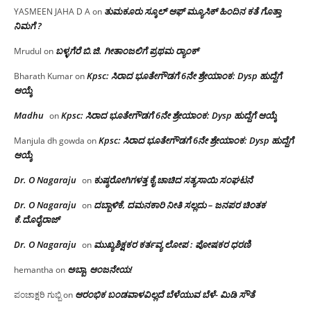
ತುಮಕೂರು ಸ್ಕೂಲ್ ಆಫ್ ಮ್ಯೂಸಿಕ್ ಹಿಂದಿನ ಕತೆ ಗೊತ್ತಾ
YASMEEN JAHA D A
on
ನಿಮಗೆ ?
ಬಳ್ಳಗೆರೆ ಬಿ.ಜಿ. ಗೀತಾಂಜಲಿಗೆ ಪ್ರಥಮ ರ‌್ಯಾಂಕ್
Mrudul
on
Kpsc: ಸಿರಾದ ಭೂತೇಗೌಡಗೆ 6ನೇ ಶ್ರೇಯಾಂಕ: Dysp ಹುದ್ದೆಗೆ
Bharath Kumar
on
ಆಯ್ಕೆ
Madhu
Kpsc: ಸಿರಾದ ಭೂತೇಗೌಡಗೆ 6ನೇ ಶ್ರೇಯಾಂಕ: Dysp ಹುದ್ದೆಗೆ ಆಯ್ಕೆ
on
Kpsc: ಸಿರಾದ ಭೂತೇಗೌಡಗೆ 6ನೇ ಶ್ರೇಯಾಂಕ: Dysp ಹುದ್ದೆಗೆ
Manjula dh gowda
on
ಆಯ್ಕೆ
Dr. O Nagaraju
ಕುಷ್ಠರೋಗಿಗಳತ್ತ ಕೈ ಚಾಚಿದ ಸತ್ಯಸಾಯಿ ಸಂಘಟನೆ
on
Dr. O Nagaraju
ದಬ್ಬಾಳಿಕೆ, ದಮನಕಾರಿ ನೀತಿ ಸಲ್ಲದು – ಜನಪರ ಚಿಂತಕ
on
ಕೆ.ದೊರೈರಾಜ್
Dr. O Nagaraju
ಮುಖ್ಯಶಿಕ್ಷಕರ ಕರ್ತವ್ಯ ಲೋಪ : ಪೋಷಕರ ಧರಣಿ
on
ಅಬ್ಬಾ, ಆಂಜನೇಯ!
hemantha
on
ಆರಂಭಿಕ ಬಂಡವಾಳವಿಲ್ಲದೆ ಬೆಳೆಯುವ ಬೆಳೆ- ಮಿಡಿ ಸೌತೆ
ಪಂಚಾಕ್ಷರಿ ಗುಬ್ಬಿ
on