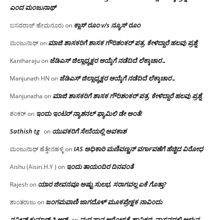
ಎಂದ ಮಂಜು‌ನಾಥ್
ಕ್ಲಾಸ್ ರೂಂ v/s ನ್ಯೂಸ್ ರೂಂ
ಬಸವರಾಜ್ ಹೇಮನೂರು
on
ಮಾಜಿ ಶಾಸಕರಿಗೆ ಶಾಸಕ ಗೌರಿಶಂಕರ್ ಪತ್ರ, ಕೇಳಿದ್ದಾರೆ ಹಲವು ಪ್ರಶ್ನೆ
ಮಂಜುನಾಥ್
on
ಜೆಡಿಎಸ್ ಜಿಲ್ಲಾಧ್ಯಕ್ಷರ ಆಯ್ಕೆಗೆ ನಡೆದಿದೆ ಲೆಕ್ಕಾಚಾರ…
Kantharaju
on
ಜೆಡಿಎಸ್ ಜಿಲ್ಲಾಧ್ಯಕ್ಷರ ಆಯ್ಕೆಗೆ ನಡೆದಿದೆ ಲೆಕ್ಕಾಚಾರ…
Manjunath HN
on
ಮಾಜಿ ಶಾಸಕರಿಗೆ ಶಾಸಕ ಗೌರಿಶಂಕರ್ ಪತ್ರ, ಕೇಳಿದ್ದಾರೆ ಹಲವು ಪ್ರಶ್ನೆ
Manjunatha
on
ಇಂದು ಇಂಟರ್ ನ್ಯಾಶನಲ್ ಫ್ಯಾಮಿಲಿ ಡೇ ಅಂತೆ!
ಶಂಕರ್
on
Sathish tg
ಯುವಕರಿಗೆ ಸೇನೆಯಲ್ಲಿ ಅವಕಾಶ
on
IAS ಅಧಿಕಾರಿ ಮಣಿವಣ್ಣನ್ ವರ್ಗಾವಣೆಗೆ ಹೆಚ್ಚಿದ‌ ವಿರೋಧ
ಮಂಜುನಾಥ್ ಹೆತ್ತೇನಹಳ್ಳಿ
on
ಇಂದು ತಾಯಂದಿರ ದಿನವಂತೆ
Aishu (Aisiri.H.Y )
on
ಯಾರ ಜೀವನವೂ ಅಷ್ಟು ಸುಲಭ, ಸರಾಗವಲ್ಲ ಏಕೆ ಗೊತ್ತಾ?
Rajesh
on
ಜಂಗಮವಾಣಿ ಜಾಗದೊಳ್ ಮೂಕಪ್ರೇಕ್ಷಕ ನಾವಿಂದು
ಶಾಂತರಾಜು
on
ನವೀನ್ ಕುಮಾರ್ ಪಿ ಆರ್
ಮದ್ಯಪಾನ ಆರೋಗ್ಯಕ್ಕೆ ಹಾನಿಕರ; ವಾಸ್ತವದಲ್ಲಿ ಅಳುವ
on