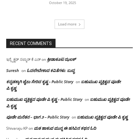
October 19, 2025
Load more
RECENT COMMENTS
ಕ್ರೀಡಾಕೂಟ ಝಲಕ್
ಇನ್ಸ್ಪೆಕ್ಟರ್ ಸಲ್ಮಾನ್ ಕೆ ಎನ್
on
Suresh
ಓದಲೇಬೇಕಾದ‌ ಕವಿತೆಗಳು: ಬುದ್ಧ
on
ಕನ್ನಡಕ್ಕಾಗಿ ಜೈಲು ಸೇರಿದ ಕೃಷ್ಣ – Public Story
ಬಹುಮುಖ ವ್ಯಕ್ತಿತ್ವದ ವೂಡೇ
on
ಪಿ.ಕೃಷ್ಣ
ಬಹುಮುಖ ವ್ಯಕ್ತಿತ್ವದ ವೂಡೇ ಪಿ.ಕೃಷ್ಣ – Public Story
ಬಹುಮುಖ ವ್ಯಕ್ತಿತ್ವದ ವೂಡೇ
on
ಪಿ.ಕೃಷ್ಣ
ವೂಡೇ ಮನೆತನ – ಭಾಗ ೨ – Public Story
ಬಹುಮುಖ ವ್ಯಕ್ತಿತ್ವದ ವೂಡೇ ಪಿ.ಕೃಷ್ಣ
on
ಮತ ಹಾಕುವ ಮುನ್ನ ಈ ಹಸಿವಿನ ಕಥನ ಓದಿ
Shivaraju KP
on