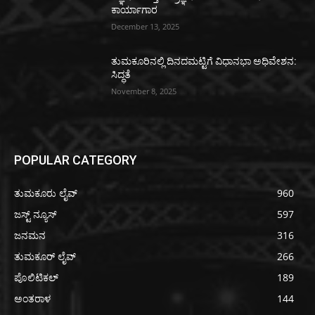
ಕಾರ್ಯಾಗಾರ
December 13, 2025
ತುಮಕೂರಿನಲ್ಲಿ ದಿನದಮಟ್ಟಿಗೆ ವಿಧಾನಭಾ ಅಧಿವೇಶನ:
ಸಿದ್ಧತೆ
November 8, 2025
POPULAR CATEGORY
ತುಮಕೂರು ಲೈವ್
960
ಜಸ್ಟ್ ನ್ಯೂಸ್
597
ಜನಮನ
316
ತುಮಕೂರ್ ಲೈವ್
266
ಪೊಲಿಟಿಕಲ್
189
ಅಂತರಾಳ
144