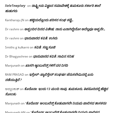
lieleTewplory
ರಾಷ್ಟ್ರೀಯ ವಿಜ್ಞಾನ ಸಮಾವೇಶಕ್ಕೆ‌ ತುಮಕೂರು ಸರ್ಕಾರಿ ಶಾಲೆ
on
ಹುಡುಗರು
ಹಳ್ಳಿಯಲ್ಲೊಂದು ಪರಿಸರ ಸಂಘ ಕಟ್ಟಿ…
Kantharaju JN
on
ಅಪ್ಪಂದಿರ ದಿನದ ವಿಶೇಷ: ನಾನು ಏನಾಗಿದ್ದೇನೋ‌ ಅದೆಲ್ಲವೂ ಅಪ್ಪನೇ…
Dr rashmi
on
ಭಾನುವಾರದ ಕವಿತೆ: ಉಸಿರು
Dr rashmi
on
ಕವಿತೆ: ಸಣ್ಣ ಸೂಜಿ
Smiths g kulkarni
on
ಭಾನುವಾರದ ಕವಿತೆ :ಸಾವಿನ ಸನಿಹ
Dr Bhagyashree
on
ಖಾಸಗಿ ಆ್ಯಂಬುಲೆನ್ಸ್ ಗಳಿಗೆ ದರ ನಿಗದಿ
Manjunath
on
ಇಸ್ರೇಲ್ -ಪ್ಯಾಲಿಸ್ತೇನ್ ಸಂಘರ್ಷ:ಜೆರುಸಲೇಮಿನಲ್ಲಿ ಏನು
RAM PRASAD
on
ನಡೆಯುತ್ತಿದೆ ?
ಕೊರೊನಾ: ಇಂದು 13 ಮಂದಿ ಸಾವು, ತುಮಕೂರು, ತಿಪಟೂರಿನಲ್ಲಿ ಹೆಚ್ಚಿದ
ಅಲ್ಲಾಬಕಾಶ್
on
ಸೋಂಕು
‘ಕೊರೊನಾ’ ಅಂಬುಲೆನ್ಸ್ ಕೊಡುವಾಗಲೇ ನಿಯಮ ಪಾಲಿಸದ ಶಾಸಕರು!
Manjunath
on
‘ಕೊರೊನಾ’ ಅಂಬುಲೆನ್ಸ್ ಕೊಡುವಾಗಲೇ ನಿಯಮ ಪಾಲಿಸದ
Manjunath HN
on