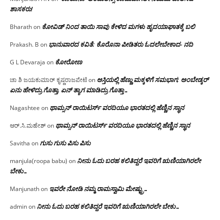
ಶಾಸಕರು!
ಕೋವಿಡ್ ನಿಂದ ತಾಯಿ ಸಾವು ಕೇಳಿದ ಮಗಳು ಹೃದಯಾಘಾತಕ್ಕೆ ಬಲಿ
Bharath
on
ಭಾನುವಾರದ ಕವಿತೆ: ಕೊರೊನಾ ಪೀಡಿತರು ಓದಲೇಬೇಕಾದ- ನದಿ
Prakash. B
on
ಕೋರೋಣ
G L Devaraja
on
ಆಸ್ತಿಯಲ್ಲಿ ಹೆಣ್ಣು ಮಕ್ಕಳಿಗೆ ಸಮಭಾಗ; ಅಂಬೇಡ್ಕರ್
ಚಾ ಶಿ ಜಯಕುಮಾರ್ ಕೃಷ್ಣರಾಜಪೇಟೆ
on
ಏನು ಹೇಳಿದ್ರು ಗೊತ್ತಾ, ಏನ್ ತ್ಯಾಗ ಮಾಡಿದ್ರು ಗೊತ್ತಾ…
ಥಾಮ್ಸನ್ ರಾಯಿಟರ್ಸ್ ವರದಿಯೂ ಭಾರತದಲ್ಲಿ ಹೆಣ್ಣಿನ ಸ್ಥಾನ‌
Nagashtee
on
ಥಾಮ್ಸನ್ ರಾಯಿಟರ್ಸ್ ವರದಿಯೂ ಭಾರತದಲ್ಲಿ ಹೆಣ್ಣಿನ ಸ್ಥಾನ‌
ಆರ್.ಸಿ.ಮಹೇಶ್
on
ಗುಸು ಗುಸು ಪಿಸು ಪಿಸು
Savitha
on
ನೀನು ಓದು ಬರಹ ಕಲಿತಿದ್ದರೆ ಇವರಿಗೆ ಋಣಿಯಾಗಿರಲೇ
manjula(roopa babu)
on
ಬೇಕು…
ಇವರೇ‌ ನೋಡಿ‌ ನಮ್ಮ‌ ರಾಮಸ್ವಾಮಿ ಮೇಷ್ಟ್ರು…
Manjunath
on
ನೀನು ಓದು ಬರಹ ಕಲಿತಿದ್ದರೆ ಇವರಿಗೆ ಋಣಿಯಾಗಿರಲೇ ಬೇಕು…
admin
on