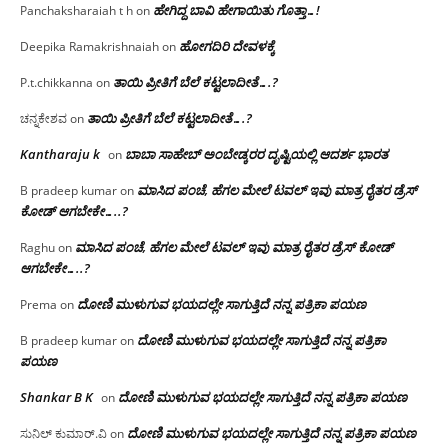
ಹೇಗಿದ್ದ ಬಾವಿ ಹೇಗಾಯಿತು ಗೊತ್ತಾ…!
Panchaksharaiah t h
on
ಹೋಗದಿರಿ ದೇವಳಕ್ಕೆ
Deepika Ramakrishnaiah
on
ತಾಯಿ ಪ್ರೀತಿಗೆ ಬೆಲೆ ಕಟ್ಟಲಾದೀತೆ….?
P.t.chikkanna
on
ತಾಯಿ ಪ್ರೀತಿಗೆ ಬೆಲೆ ಕಟ್ಟಲಾದೀತೆ….?
ಚನ್ನಕೇಶವ
on
Kantharaju k
ಬಾಬಾ ಸಾಹೇಬ್ ಅಂಬೇಡ್ಕರರ ದೃಷ್ಟಿಯಲ್ಲಿ ಆದರ್ಶ ಭಾರತ
on
ಮಾಸಿದ ಪಂಚೆ, ಹೆಗಲ ಮೇಲೆ ಟವಲ್‌ ಇವು ಮಾತ್ರ ರೈತರ ಡ್ರೆಸ್‌
B pradeep kumar
on
ಕೋಡ್ ಆಗಬೇಕೇ…..?‌
ಮಾಸಿದ ಪಂಚೆ, ಹೆಗಲ ಮೇಲೆ ಟವಲ್‌ ಇವು ಮಾತ್ರ ರೈತರ ಡ್ರೆಸ್‌ ಕೋಡ್
Raghu
on
ಆಗಬೇಕೇ…..?‌
ದೋಣಿ ಮುಳುಗುವ ಭಯದಲ್ಲೇ ಸಾಗುತ್ತಿದೆ ನನ್ನ ಪತ್ರಿಕಾ ಪಯಣ
Prema
on
ದೋಣಿ ಮುಳುಗುವ ಭಯದಲ್ಲೇ ಸಾಗುತ್ತಿದೆ ನನ್ನ ಪತ್ರಿಕಾ
B pradeep kumar
on
ಪಯಣ
Shankar B K
ದೋಣಿ ಮುಳುಗುವ ಭಯದಲ್ಲೇ ಸಾಗುತ್ತಿದೆ ನನ್ನ ಪತ್ರಿಕಾ ಪಯಣ
on
ದೋಣಿ ಮುಳುಗುವ ಭಯದಲ್ಲೇ ಸಾಗುತ್ತಿದೆ ನನ್ನ ಪತ್ರಿಕಾ ಪಯಣ
ಸುನಿಲ್ ಕುಮಾರ್.ವಿ
on