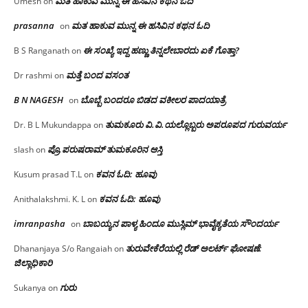
ಮತ ಹಾಕುವ ಮುನ್ನ ಈ ಹಸಿವಿನ ಕಥನ ಓದಿ
Umesh
on
prasanna
ಮತ ಹಾಕುವ ಮುನ್ನ ಈ ಹಸಿವಿನ ಕಥನ ಓದಿ
on
ಈ ಸಂಖ್ಯೆ ಇದ್ದ ಹಣ್ಣು ತಿನ್ನಲೇಬಾರದು ಏಕೆ ಗೊತ್ತಾ?
B S Ranganath
on
ಮತ್ತೆ ಬಂದ ವಸಂತ
Dr rashmi
on
B N NAGESH
ಬೊಬ್ಬೆ ಬಂದರೂ ಬಿಡದ ವಕೀಲರ ಪಾದಯಾತ್ರೆ
on
ತುಮಕೂರು‌ ವಿ.ವಿ.ಯಲ್ಲೊಬ್ಬರು ಅಪರೂಪದ ಗುರುವರ್ಯ
Dr. B L Mukundappa
on
ಪ್ರೊ.ಪರುಷರಾಮ್ ತುಮಕೂರಿನ ಆಸ್ತಿ
slash
on
ಕವನ ಓದಿ: ಹೂವು
Kusum prasad T.L
on
ಕವನ ಓದಿ: ಹೂವು
Anithalakshmi. K. L
on
imranpasha
ಬಾಬಯ್ಯನ ಪಾಳ್ಯ ಹಿಂದೂ ಮುಸ್ಲಿಮ್ ಭಾವೈಕ್ಯತೆಯ ಸೌಂದರ್ಯ
on
ತುರುವೇಕೆರೆಯಲ್ಲಿ ರೆಡ್ ಅಲರ್ಟ್ ಘೋಷಣೆ:
Dhananjaya S/o Rangaiah
on
ಜಿಲ್ಲಾಧಿಕಾರಿ
ಗುರು
Sukanya
on