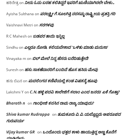
ನೀನು ಓದು ಬರಹ ಕಲಿತಿದ್ದರೆ ಇವರಿಗೆ ಋಣಿಯಾಗಿರಲೇ ಬೇಕು…
ಹರಿನೇತ್ರ
on
ವರಲಕ್ಷ್ಮೀ ಗೆ ಸೂಲಗಿತ್ತಿ ನರಸಮ್ಮ‌ ರಾಷ್ಟ್ರೀಯ ಪ್ರಶಸ್ತಿ ಗರಿ
Ayisha Sulthana
on
ಸರಗಳವು
Vaishnavi Metri
on
ಬಡವರ ತಾಯಿ ಇನ್ನಿಲ್ಲ
R C Mahesh
on
ಎಲ್ಲರೂ ನೋಡಿ, ಕಲಿಯಬೇಕಾದ ‘ಒಳಿತು ಮಾಡು ಮನುಸಾ’
Sindhu
on
ಬಿಲ್ ಮೇಲೆ ನಿನ್ನ ಹೆಸರು ಬರೆದಿಡುತ್ತೇನೆ!
Vinayaka m
on
ಹಸು ಸಾಕಣೆದಾರರಿಗೆ ಬಂದಿದೆ ಹೊಸ ಹಸಿರು ಮೇವು
Suresh
on
ಮದಲಿಂಗನ ಕಣಿವೆಯಲ್ಲಿ ಕಂಡ ವಿಷಕನ್ಯೆ ಹೂವು
ಹನು ಬಿಎನ
on
C.N.ಹಳ್ಳಿ ಪದವಿ ಕಾಲೇಜಿಗೆ ಸಲಾಂ‌ ಎಂದ ಜನರು! ಏಕೆ ಗೊತ್ತಾ?
Lakshmi Y
on
Bharath n
ಗಾಂಧೀಜಿ ಕನಸಿನ ರಾಮ ರಾಜ್ಯ ಯಾವುದು?
on
Shiva kumar Rudrappa
ತುಮಕೂರು‌ ವಿ.ವಿ.ಯಲ್ಲೊಬ್ಬರು ಅಪರೂಪದ
on
ಗುರುವರ್ಯ
Vijay kumar GR
ಒಂದೊಂದು ಭತ್ತದ ಕಾಳು ಹಾಯುತ್ತಿದ್ದ ಅಣ್ಣ ಕೊನೆಗೆ
on
ಮಾಡಿದ್ದೇನು….