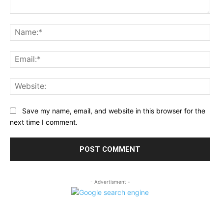
Comment:
Na
Ema
Web
Save my name, email, and website in this browser for the
next time I comment.
- Advertisment -