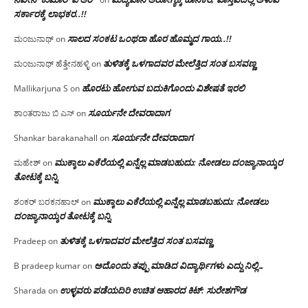
ಸರ್ಕಾರಕ್ಕೆ ಲಾಭಕರ..!!
ಸಾಲದ ಸಂಕಟ ಒಂಥರಾ ಹೊರ ಹೊಮ್ಮದ ಗಾಯ..!!
ಮಂಜುನಾಥ್
on
ತುಳಿತಕ್ಕೆ ಒಳಗಾದವರ ಮೇಲೆತ್ತಿದ ಸಂತ ಬಸವಣ್ಣ
ಮಂಜುನಾಥ್ ಹೆತ್ತೇನಹಳ್ಳಿ
on
ಹೊರಟು ಹೋಗುವ ಬದುಕಿಗೊಂದು ವಿಶೇಷತೆ ಇರಲಿ
Mallikarjuna S
on
ಸೂರ್ಯನೇ ದೇವರಾದಾಗ
ಶಾಂತರಾಜು ಬಿ ಎಸ್
on
ಸೂರ್ಯನೇ ದೇವರಾದಾಗ
Shankar barakanahall
on
ಮುಕ್ಕಾಲು ಎಕೆರೆಯಲ್ಲಿ ಏನ್ನೆಲ್ಲ‌ ಮಾಡಬಹುದು: ನೋಡಲು ದಂಜ್ಯಾನಾಯ್ಕರ
ಮಹೇಶ್
on
ತೋಟಕ್ಕೆ ಬನ್ನಿ
ಮುಕ್ಕಾಲು ಎಕೆರೆಯಲ್ಲಿ ಏನ್ನೆಲ್ಲ‌ ಮಾಡಬಹುದು: ನೋಡಲು
ಶಂಕರ್ ಬರಕನಹಾಲ್
on
ದಂಜ್ಯಾನಾಯ್ಕರ ತೋಟಕ್ಕೆ ಬನ್ನಿ
ತುಳಿತಕ್ಕೆ ಒಳಗಾದವರ ಮೇಲೆತ್ತಿದ ಸಂತ ಬಸವಣ್ಣ
Pradeep
on
ಅದೊಂದು ತಪ್ಪು ಮಾಡಿದ ವಿದ್ಯಾರ್ಥಿಗಳು ಎದ್ದು ನಿಲ್ಲಿ…
B pradeep kumar
on
ಉಳ್ಳವರು ಪಡೆಯದಿರಿ ಉಚಿತ ಆಹಾರದ ಕಿಟ್: ಸುರೇಶಗೌಡ
Sharada
on