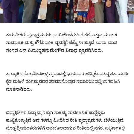
ತುರುವೇಕೆರೆ: ವೃದ್ದಾಶ್ರಮಗಳು ನಾಯಿಕೊಡೆಗಳಂತೆ ತಲೆ ಎತ್ತುವ ಮೂಲಕ
ಸಾಮಾಜಿಕ ಮತ್ತು ಕೌಟುಂಬಿಕ ವ್ಯವಸ್ಥೆಗೆ ಪೆಟ್ಟು ನೀಡುತ್ತಿದೆ ಎಂದು ಮಾಜಿ
ಸಂಸದ ಎಸ್.ಪಿ.ಮುದ್ದಹನುಮೇಗೌಡ ವಿಷಾಧ ವ್ಯಕ್ತಪಡಿಸಿದರು.
ತಾಲ್ಲೂಕಿನ ಸೋಮೇನಹಳ್ಳಿ ಗ್ರಾಮದಲ್ಲಿ ಭಾನುವಾರ ಹಮ್ಮಿಕೊಂಡಿದ್ದ ಶತಾಯುಷಿ
ರೈತ ಮಹಿಳೆ ರಂಗಮ್ಮನವರ ಶತಮಾನೋತ್ಸವ ಸಮಾರಂಭದಲ್ಲಿ ಭಾಗವಹಿಸಿ
ಮಾತನಾಡಿದರು.
ವಿದ್ಯಾರ್ಥಿಗಳ ವಿದ್ಯಾಭ್ಯಾಸಕ್ಕಾಗಿ ಸಾಕಷ್ಟು ಸಾರ್ವಜನಿಕ ಹಾಸ್ಟೆಲ್ಗಳು
ಹುಟ್ಟಿಕೊಳ್ಳುತ್ತಿವೆ ಅವುಗಳನ್ನೂ ಮೀರಿಸಿದ ರೀತಿ ವೃದ್ಧಾಶ್ರಮಗಳು ಬೆಳೆಯುತ್ತಿವೆ.
ದೊಡ್ಡ ಶ್ರೀಮಂತರುಗಳಿಗೆ ಅನುಕೂಲವಾಗುವ ರೀತಿಯಲ್ಲಿ ನಗರ, ಪಟ್ಟಣಗಳಲ್ಲಿ