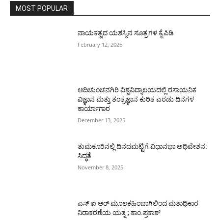
MOST POPULAR
ನಾಯಕತ್ವದ ಯಶಸ್ಸಿನ ಸೂತ್ರಗಳ ಕೈಪಿಡಿ
February 12, 2026
ಆದಿಚುಂಚನಗಿರಿ ವಿಶ್ವವಿದ್ಯಾಲಯದಲ್ಲಿ ರಸಾಯನಿಕ
ವಿಜ್ಞಾನ ಮತ್ತು ತಂತ್ರಜ್ಞಾನ ಕುರಿತ ಎರಡು ದಿನಗಳ
ಕಾರ್ಯಾಗಾರ
December 13, 2025
ತುಮಕೂರಿನಲ್ಲಿ ದಿನದಮಟ್ಟಿಗೆ ವಿಧಾನಭಾ ಅಧಿವೇಶನ:
ಸಿದ್ಧತೆ
November 8, 2025
ಎಸ್ ಐ ಆರ್ ಮೂಲಕಹಿಂಬಾಗಿಲಿಂದ ಮತಾಧಿಕಾರ
ನಿರಾಕರಣೆಯ ಯತ್ನ ; ಕಾಂ.ಪ್ರಕಾಶ್