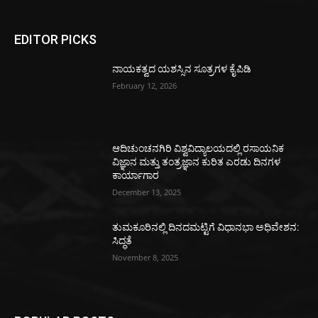
EDITOR PICKS
ನಾಯಕತ್ವದ ಯಶಸ್ಸಿನ ಸೂತ್ರಗಳ ಕೈಪಿಡಿ
February 12, 2026
ಆದಿಚುಂಚನಗಿರಿ ವಿಶ್ವವಿದ್ಯಾಲಯದಲ್ಲಿ ರಸಾಯನಿಕ
ವಿಜ್ಞಾನ ಮತ್ತು ತಂತ್ರಜ್ಞಾನ ಕುರಿತ ಎರಡು ದಿನಗಳ
ಕಾರ್ಯಾಗಾರ
December 13, 2025
ತುಮಕೂರಿನಲ್ಲಿ ದಿನದಮಟ್ಟಿಗೆ ವಿಧಾನಭಾ ಅಧಿವೇಶನ:
ಸಿದ್ಧತೆ
November 8, 2025