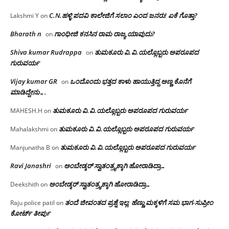
C.N.ಹಳ್ಳಿ ಪದವಿ ಕಾಲೇಜಿಗೆ ಸಲಾಂ‌ ಎಂದ ಜನರು! ಏಕೆ ಗೊತ್ತಾ?
Lakshmi Y
on
Bharath n
ಗಾಂಧೀಜಿ ಕನಸಿನ ರಾಮ ರಾಜ್ಯ ಯಾವುದು?
on
Shiva kumar Rudrappa
ತುಮಕೂರು‌ ವಿ.ವಿ.ಯಲ್ಲೊಬ್ಬರು ಅಪರೂಪದ
on
ಗುರುವರ್ಯ
Vijay kumar GR
ಒಂದೊಂದು ಭತ್ತದ ಕಾಳು ಹಾಯುತ್ತಿದ್ದ ಅಣ್ಣ ಕೊನೆಗೆ
on
ಮಾಡಿದ್ದೇನು….
ತುಮಕೂರು‌ ವಿ.ವಿ.ಯಲ್ಲೊಬ್ಬರು ಅಪರೂಪದ ಗುರುವರ್ಯ
MAHESH.H
on
ತುಮಕೂರು‌ ವಿ.ವಿ.ಯಲ್ಲೊಬ್ಬರು ಅಪರೂಪದ ಗುರುವರ್ಯ
Mahalakshmi
on
ತುಮಕೂರು‌ ವಿ.ವಿ.ಯಲ್ಲೊಬ್ಬರು ಅಪರೂಪದ ಗುರುವರ್ಯ
Manjunatha B
on
Ravi Janashri
ಅಂಬೇಡ್ಕರ್ ಸ್ವಾತಂತ್ರ್ಯಕ್ಕಾಗಿ ಹೋರಾಡಿದ್ರಾ…
on
ಅಂಬೇಡ್ಕರ್ ಸ್ವಾತಂತ್ರ್ಯಕ್ಕಾಗಿ ಹೋರಾಡಿದ್ರಾ…
Deekshith
on
ತಂದೆ ಜೀವಂತದ ಪ್ರಶ್ನೆ ಇಲ್ಲ: ಹೆಣ್ಣು ಮಕ್ಕಳಿಗೆ ಸಮ ಭಾಗ-ಸುಪ್ರೀಂ
Raju police patil
on
ಕೋರ್ಟ್ ತೀರ್ಪು