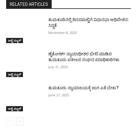
RELATED ARTICLES
ತುಮಕೂರಿನಲ್ಲಿ ದಿನದಮಟ್ಟಿಗೆ ವಿಧಾನಭಾ ಅಧಿವೇಶನ:
ಸಿದ್ಧತೆ
November 8, 2025
ಜಸ್ಟ್ ನ್ಯೂಸ್
ಹೈಕೋರ್ಟ್ ನ್ಯಾಯಾಧೀಶರ ಭೇಟಿ ಮಾಡಿದ
ತುಮಕೂರು ವಕೀಲರ ಸಂಘದ ಪದಾಧಿಕಾರಿಗಳು
July 31, 2025
ಜಸ್ಟ್ ನ್ಯೂಸ್
ತುಮಕೂರು ನ್ಯಾಯಾಲಯಕ್ಕೆ ಜಾಗ ಏಕೆ ಬೇಕು?
June 27, 2025
ಜಸ್ಟ್ ನ್ಯೂಸ್