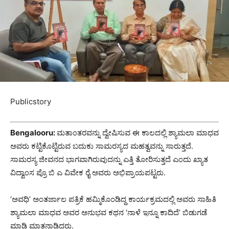
Publicstory
Bengalooru:
ಮತಾಂತರವನ್ನು ದ್ವೇಷಿಸುವ ಈ ಕಾಲದಲ್ಲಿ ಶ್ಯಾಮಲಾ ಮಾಧವ
ಅವರು ಕಟ್ಟಿಕೊಟ್ಟಿರುವ ಬದುಕು ಸಾಮರಸ್ಯದ ಮಹತ್ವವನ್ನು ಸಾರುತ್ತದೆ.
ಸಾಮರಸ್ಯ ಜೀವನದ ಭಾಗವಾಗಿರುವುದನ್ನು ಎತ್ತಿ ತೋರಿಸುತ್ತದೆ ಎಂದು ಖ್ಯಾತ
ವಿದ್ವಾಂಸ ಪ್ರೊ ಬಿ ಎ ವಿವೇಕ ರೈ ಅವರು ಅಭಿಪ್ರಾಯಪಟ್ಟರು.
‘ಅವಧಿ’ ಅಂತರ್ಜಾಲ ಪತ್ರಿಕೆ ಹಮ್ಮಿಕೊಂಡಿದ್ದ ಕಾರ್ಯಕ್ರಮದಲ್ಲಿ ಅವರು ಸಾಹಿತಿ
ಶ್ಯಾಮಲಾ ಮಾಧವ ಅವರ ಅನುಭವ ಕಥನ ‘ನಾಳೆ ಇನ್ನೂ ಕಾದಿದೆ’ ಬಿಡುಗಡೆ
ಮಾಡಿ ಮಾತನಾಡಿದರು.