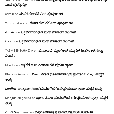
ಮಾಡಿದ್ದ ಚನ್ನಿಗಪ್ಪ!
ದೇವರ ಕುದುರೆಗೆ ವೀಚಿ ಪ್ರಶಸ್ತಿಯ ಗರಿ
admin
on
ದೇವರ ಕುದುರೆಗೆ ವೀಚಿ ಪ್ರಶಸ್ತಿಯ ಗರಿ
Varadendra k
on
Girish
ಒಕ್ಕಲಿಗರ ಸಂಘದ ಮೇಲೆ ಕಿಡಿಕಾರಿದ ರವಿಗೌಡ
on
ಒಕ್ಕಲಿಗರ ಸಂಘದ ಮೇಲೆ ಕಿಡಿಕಾರಿದ ರವಿಗೌಡ
Girish
on
ತುಮಕೂರು ಸ್ಕೂಲ್ ಆಫ್ ಮ್ಯೂಸಿಕ್ ಹಿಂದಿನ ಕತೆ ಗೊತ್ತಾ
YASMEEN JAHA D A
on
ನಿಮಗೆ ?
ಬಳ್ಳಗೆರೆ ಬಿ.ಜಿ. ಗೀತಾಂಜಲಿಗೆ ಪ್ರಥಮ ರ‌್ಯಾಂಕ್
Mrudul
on
Kpsc: ಸಿರಾದ ಭೂತೇಗೌಡಗೆ 6ನೇ ಶ್ರೇಯಾಂಕ: Dysp ಹುದ್ದೆಗೆ
Bharath Kumar
on
ಆಯ್ಕೆ
Madhu
Kpsc: ಸಿರಾದ ಭೂತೇಗೌಡಗೆ 6ನೇ ಶ್ರೇಯಾಂಕ: Dysp ಹುದ್ದೆಗೆ ಆಯ್ಕೆ
on
Kpsc: ಸಿರಾದ ಭೂತೇಗೌಡಗೆ 6ನೇ ಶ್ರೇಯಾಂಕ: Dysp ಹುದ್ದೆಗೆ
Manjula dh gowda
on
ಆಯ್ಕೆ
Dr. O Nagaraju
ಕುಷ್ಠರೋಗಿಗಳತ್ತ ಕೈ ಚಾಚಿದ ಸತ್ಯಸಾಯಿ ಸಂಘಟನೆ
on