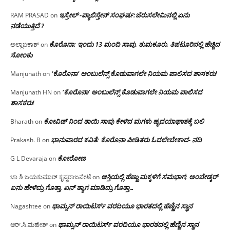
ಇಸ್ರೇಲ್ -ಪ್ಯಾಲಿಸ್ತೇನ್ ಸಂಘರ್ಷ:ಜೆರುಸಲೇಮಿನಲ್ಲಿ ಏನು
RAM PRASAD
on
ನಡೆಯುತ್ತಿದೆ ?
ಕೊರೊನಾ: ಇಂದು 13 ಮಂದಿ ಸಾವು, ತುಮಕೂರು, ತಿಪಟೂರಿನಲ್ಲಿ ಹೆಚ್ಚಿದ
ಅಲ್ಲಾಬಕಾಶ್
on
ಸೋಂಕು
‘ಕೊರೊನಾ’ ಅಂಬುಲೆನ್ಸ್ ಕೊಡುವಾಗಲೇ ನಿಯಮ ಪಾಲಿಸದ ಶಾಸಕರು!
Manjunath
on
‘ಕೊರೊನಾ’ ಅಂಬುಲೆನ್ಸ್ ಕೊಡುವಾಗಲೇ ನಿಯಮ ಪಾಲಿಸದ
Manjunath HN
on
ಶಾಸಕರು!
ಕೋವಿಡ್ ನಿಂದ ತಾಯಿ ಸಾವು ಕೇಳಿದ ಮಗಳು ಹೃದಯಾಘಾತಕ್ಕೆ ಬಲಿ
Bharath
on
ಭಾನುವಾರದ ಕವಿತೆ: ಕೊರೊನಾ ಪೀಡಿತರು ಓದಲೇಬೇಕಾದ- ನದಿ
Prakash. B
on
ಕೋರೋಣ
G L Devaraja
on
ಆಸ್ತಿಯಲ್ಲಿ ಹೆಣ್ಣು ಮಕ್ಕಳಿಗೆ ಸಮಭಾಗ; ಅಂಬೇಡ್ಕರ್
ಚಾ ಶಿ ಜಯಕುಮಾರ್ ಕೃಷ್ಣರಾಜಪೇಟೆ
on
ಏನು ಹೇಳಿದ್ರು ಗೊತ್ತಾ, ಏನ್ ತ್ಯಾಗ ಮಾಡಿದ್ರು ಗೊತ್ತಾ…
ಥಾಮ್ಸನ್ ರಾಯಿಟರ್ಸ್ ವರದಿಯೂ ಭಾರತದಲ್ಲಿ ಹೆಣ್ಣಿನ ಸ್ಥಾನ‌
Nagashtee
on
ಥಾಮ್ಸನ್ ರಾಯಿಟರ್ಸ್ ವರದಿಯೂ ಭಾರತದಲ್ಲಿ ಹೆಣ್ಣಿನ ಸ್ಥಾನ‌
ಆರ್.ಸಿ.ಮಹೇಶ್
on