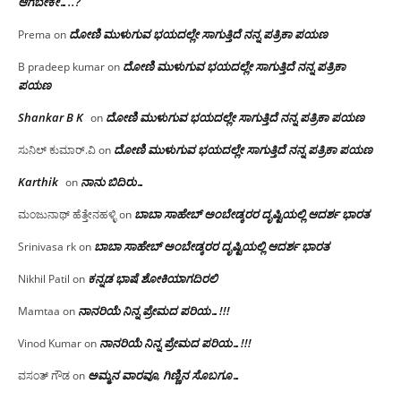
ಆಗಬೇಕೇ…..?‌
ದೋಣಿ ಮುಳುಗುವ ಭಯದಲ್ಲೇ ಸಾಗುತ್ತಿದೆ ನನ್ನ ಪತ್ರಿಕಾ ಪಯಣ
Prema
on
ದೋಣಿ ಮುಳುಗುವ ಭಯದಲ್ಲೇ ಸಾಗುತ್ತಿದೆ ನನ್ನ ಪತ್ರಿಕಾ
B pradeep kumar
on
ಪಯಣ
Shankar B K
ದೋಣಿ ಮುಳುಗುವ ಭಯದಲ್ಲೇ ಸಾಗುತ್ತಿದೆ ನನ್ನ ಪತ್ರಿಕಾ ಪಯಣ
on
ದೋಣಿ ಮುಳುಗುವ ಭಯದಲ್ಲೇ ಸಾಗುತ್ತಿದೆ ನನ್ನ ಪತ್ರಿಕಾ ಪಯಣ
ಸುನಿಲ್ ಕುಮಾರ್.ವಿ
on
Karthik
ನಾನು ಬಿದಿರು…
on
ಬಾಬಾ ಸಾಹೇಬ್ ಅಂಬೇಡ್ಕರರ ದೃಷ್ಟಿಯಲ್ಲಿ ಆದರ್ಶ ಭಾರತ
ಮಂಜುನಾಥ್ ಹೆತ್ತೇನಹಳ್ಳಿ
on
ಬಾಬಾ ಸಾಹೇಬ್ ಅಂಬೇಡ್ಕರರ ದೃಷ್ಟಿಯಲ್ಲಿ ಆದರ್ಶ ಭಾರತ
Srinivasa rk
on
ಕನ್ನಡ ಭಾಷೆ ಶೋಕಿಯಾಗದಿರಲಿ
Nikhil Patil
on
ನಾನರಿಯೆ ನಿನ್ನ ಪ್ರೇಮದ ಪರಿಯ…!!!
Mamtaa
on
ನಾನರಿಯೆ ನಿನ್ನ ಪ್ರೇಮದ ಪರಿಯ…!!!
Vinod Kumar
on
ಅಮ್ಮನ ವಾರವೂ, ಗಿಣ್ಣಿನ ಸೊಬಗೂ…
ವಸಂತ್ ಗೌಡ
on