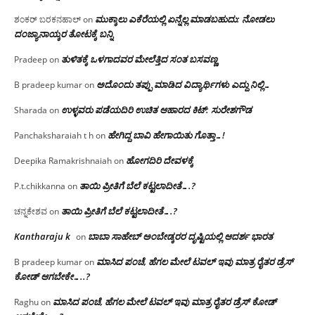
ಮುಕ್ಕಾಲು ಎಕೆರೆಯಲ್ಲಿ ಏನ್ನೆಲ್ಲ‌ ಮಾಡಬಹುದು: ನೋಡಲು
ಶಂಕರ್ ಬರಕನಹಾಲ್
on
ದಂಜ್ಯಾನಾಯ್ಕರ ತೋಟಕ್ಕೆ ಬನ್ನಿ
ತುಳಿತಕ್ಕೆ ಒಳಗಾದವರ ಮೇಲೆತ್ತಿದ ಸಂತ ಬಸವಣ್ಣ
Pradeep
on
ಅದೊಂದು ತಪ್ಪು ಮಾಡಿದ ವಿದ್ಯಾರ್ಥಿಗಳು ಎದ್ದು ನಿಲ್ಲಿ…
B pradeep kumar
on
ಉಳ್ಳವರು ಪಡೆಯದಿರಿ ಉಚಿತ ಆಹಾರದ ಕಿಟ್: ಸುರೇಶಗೌಡ
Sharada
on
ಹೇಗಿದ್ದ ಬಾವಿ ಹೇಗಾಯಿತು ಗೊತ್ತಾ…!
Panchaksharaiah t h
on
ಹೋಗದಿರಿ ದೇವಳಕ್ಕೆ
Deepika Ramakrishnaiah
on
ತಾಯಿ ಪ್ರೀತಿಗೆ ಬೆಲೆ ಕಟ್ಟಲಾದೀತೆ….?
P.t.chikkanna
on
ತಾಯಿ ಪ್ರೀತಿಗೆ ಬೆಲೆ ಕಟ್ಟಲಾದೀತೆ….?
ಚನ್ನಕೇಶವ
on
Kantharaju k
ಬಾಬಾ ಸಾಹೇಬ್ ಅಂಬೇಡ್ಕರರ ದೃಷ್ಟಿಯಲ್ಲಿ ಆದರ್ಶ ಭಾರತ
on
ಮಾಸಿದ ಪಂಚೆ, ಹೆಗಲ ಮೇಲೆ ಟವಲ್‌ ಇವು ಮಾತ್ರ ರೈತರ ಡ್ರೆಸ್‌
B pradeep kumar
on
ಕೋಡ್ ಆಗಬೇಕೇ…..?‌
ಮಾಸಿದ ಪಂಚೆ, ಹೆಗಲ ಮೇಲೆ ಟವಲ್‌ ಇವು ಮಾತ್ರ ರೈತರ ಡ್ರೆಸ್‌ ಕೋಡ್
Raghu
on