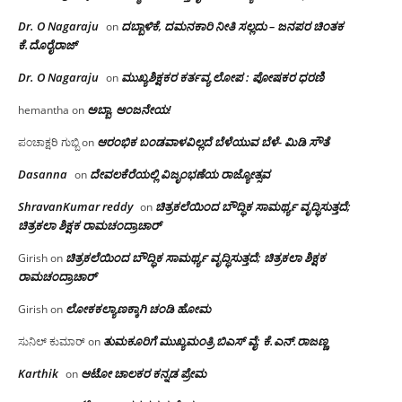
Dr. O Nagaraju
ದಬ್ಬಾಳಿಕೆ, ದಮನಕಾರಿ ನೀತಿ ಸಲ್ಲದು – ಜನಪರ ಚಿಂತಕ
on
ಕೆ.ದೊರೈರಾಜ್
Dr. O Nagaraju
ಮುಖ್ಯಶಿಕ್ಷಕರ ಕರ್ತವ್ಯ ಲೋಪ : ಪೋಷಕರ ಧರಣಿ
on
ಅಬ್ಬಾ, ಆಂಜನೇಯ!
hemantha
on
ಆರಂಭಿಕ ಬಂಡವಾಳವಿಲ್ಲದೆ ಬೆಳೆಯುವ ಬೆಳೆ- ಮಿಡಿ ಸೌತೆ
ಪಂಚಾಕ್ಷರಿ ಗುಬ್ಬಿ
on
Dasanna
ದೇವಲಕೆರೆಯಲ್ಲಿ ವಿಜೃಂಭಣೆಯ ರಾಜ್ಯೋತ್ಸವ
on
ShravanKumar reddy
ಚಿತ್ರಕಲೆಯಿಂದ ಬೌದ್ಧಿಕ ಸಾಮರ್ಥ್ಯ ವೃದ್ಧಿಸುತ್ತದೆ;
on
ಚಿತ್ರಕಲಾ ಶಿಕ್ಷಕ ರಾಮಚಂದ್ರಾಚಾರ್
ಚಿತ್ರಕಲೆಯಿಂದ ಬೌದ್ಧಿಕ ಸಾಮರ್ಥ್ಯ ವೃದ್ಧಿಸುತ್ತದೆ; ಚಿತ್ರಕಲಾ ಶಿಕ್ಷಕ
Girish
on
ರಾಮಚಂದ್ರಾಚಾರ್
ಲೋಕಕಲ್ಯಾಣಕ್ಕಾಗಿ ಚಂಡಿ ಹೋಮ
Girish
on
ತುಮಕೂರಿಗೆ ಮುಖ್ಯಮಂತ್ರಿ ಬಿಎಸ್ ವೈ: ಕೆ.ಎನ್.ರಾಜಣ್ಣ
ಸುನಿಲ್ ಕುಮಾರ್
on
Karthik
ಆಟೋ ಚಾಲಕರ ಕನ್ನಡ ಪ್ರೇಮ
on