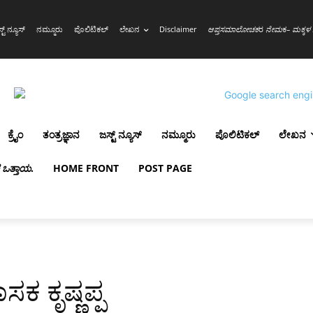
್ಟ್ ನ್ಯೂಸ್
ನಮ್ಮೂರು
ಪೊಲಿಟಿಕಲ್
ಲೇಖನ
Disclaimer
ಆಪ್ತಸಮಾಲೋಚಕ
ರ
ನೇಮ
ಕ
– ಮಕ್ಕಳ 
ಕ್ರೈಂ
ತಂತ್ರಜ್ಞಾನ
ಜಸ್ಟ್ ನ್ಯೂಸ್
ನಮ್ಮೂರು
ಪೊಲಿಟಿಕಲ್
ಲೇಖನ
ಳ ಒತ್ತಾಯ
.
HOME FRONT
POST PAGE
ಶಾಸಕ ಕೃಷ್ಣಪ್ಪ