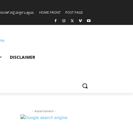
ಸಂಸತ್ ನಲ್ಲಿ ಮಕ್ಕಳ ಒತ್ತಾಯ
.
HOME FRONT
POST PAGE
DISCLAIMER
- Advertisment -