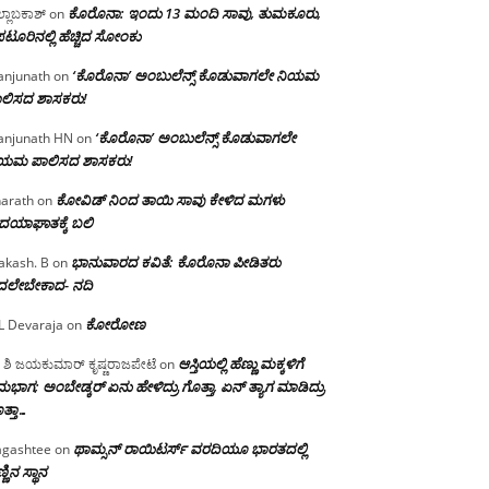
ಕೊರೊನಾ: ಇಂದು 13 ಮಂದಿ ಸಾವು, ತುಮಕೂರು,
್ಲಾಬಕಾಶ್
on
ಪಟೂರಿನಲ್ಲಿ ಹೆಚ್ಚಿದ ಸೋಂಕು
‘ಕೊರೊನಾ’ ಅಂಬುಲೆನ್ಸ್ ಕೊಡುವಾಗಲೇ ನಿಯಮ
njunath
on
ಲಿಸದ ಶಾಸಕರು!
‘ಕೊರೊನಾ’ ಅಂಬುಲೆನ್ಸ್ ಕೊಡುವಾಗಲೇ
njunath HN
on
ಿಯಮ ಪಾಲಿಸದ ಶಾಸಕರು!
ಕೋವಿಡ್ ನಿಂದ ತಾಯಿ ಸಾವು ಕೇಳಿದ ಮಗಳು
arath
on
ದಯಾಘಾತಕ್ಕೆ ಬಲಿ
ಭಾನುವಾರದ ಕವಿತೆ: ಕೊರೊನಾ ಪೀಡಿತರು
akash. B
on
ದಲೇಬೇಕಾದ- ನದಿ
ಕೋರೋಣ
L Devaraja
on
ಆಸ್ತಿಯಲ್ಲಿ ಹೆಣ್ಣು ಮಕ್ಕಳಿಗೆ
 ಶಿ ಜಯಕುಮಾರ್ ಕೃಷ್ಣರಾಜಪೇಟೆ
on
ಭಾಗ; ಅಂಬೇಡ್ಕರ್ ಏನು ಹೇಳಿದ್ರು ಗೊತ್ತಾ, ಏನ್ ತ್ಯಾಗ ಮಾಡಿದ್ರು
ತ್ತಾ…
ಥಾಮ್ಸನ್ ರಾಯಿಟರ್ಸ್ ವರದಿಯೂ ಭಾರತದಲ್ಲಿ
gashtee
on
್ಣಿನ ಸ್ಥಾನ‌