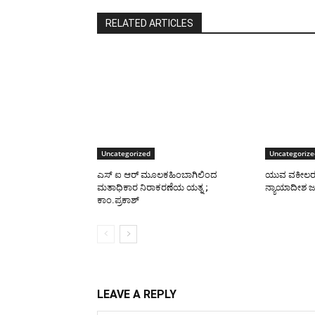
RELATED ARTICLES
Uncategorized
Uncategorize
ಎಸ್ ಐ ಆರ್ ಮೂಲಕಹಿಂಬಾಗಿಲಿಂದ
ಯುವ ವಕೀಲರಲ್ಲ
ಮತಾಧಿಕಾರ ನಿರಾಕರಣೆಯ ಯತ್ನ ;
ನ್ಯಾಯಾದೀಶ 
ಕಾಂ.ಪ್ರಕಾಶ್
LEAVE A REPLY