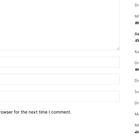
Dr
M
ಕಾ
li
ಸರ
Ka
Name:*
Dr
ಅದ
Email:*
Dr
Sm
Website:
Dr
rowser for the next time I comment.
Ma
R
ಏನ