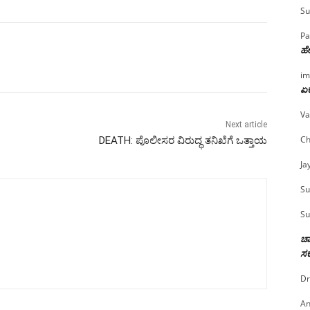
Su
Pa
ಹೇ
im
ಏಕ
Va
Next article
Ch
DEATH: ಪೊಲೀಸರ ವಿರುದ್ಧ ತನಿಖೆಗೆ ಒತ್ತಾಯ
Ja
Su
Su
ಚಾ
ಸರ
Dr
An