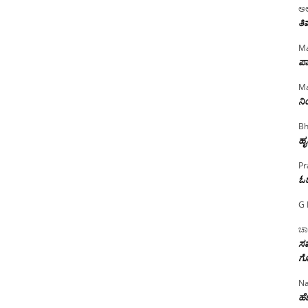
ಅಲ
ತಿ
Ma
ಪಾ
Ma
ನ
Bh
ಹೃ
Pr
ಓ
G 
ಚಾ
ಸಮ
ಗೊ
Na
ಹೆಣ