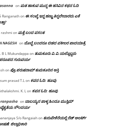
rasanna
ಮತ ಹಾಕುವ ಮುನ್ನ ಈ ಹಸಿವಿನ ಕಥನ ಓದಿ
on
ಈ ಸಂಖ್ಯೆ ಇದ್ದ ಹಣ್ಣು ತಿನ್ನಲೇಬಾರದು ಏಕೆ
S Ranganath
on
ತ್ತಾ?
ಮತ್ತೆ ಬಂದ ವಸಂತ
 rashmi
on
 N NAGESH
ಬೊಬ್ಬೆ ಬಂದರೂ ಬಿಡದ ವಕೀಲರ ಪಾದಯಾತ್ರೆ
on
ತುಮಕೂರು‌ ವಿ.ವಿ.ಯಲ್ಲೊಬ್ಬರು
. B L Mukundappa
on
ಪರೂಪದ ಗುರುವರ್ಯ
ಪ್ರೊ.ಪರುಷರಾಮ್ ತುಮಕೂರಿನ ಆಸ್ತಿ
ash
on
ಕವನ ಓದಿ: ಹೂವು
sum prasad T.L
on
ಕವನ ಓದಿ: ಹೂವು
ithalakshmi. K. L
on
mranpasha
ಬಾಬಯ್ಯನ ಪಾಳ್ಯ ಹಿಂದೂ ಮುಸ್ಲಿಮ್
on
ವೈಕ್ಯತೆಯ ಸೌಂದರ್ಯ
ತುರುವೇಕೆರೆಯಲ್ಲಿ ರೆಡ್ ಅಲರ್ಟ್
ananjaya S/o Rangaiah
on
ಷಣೆ: ಜಿಲ್ಲಾಧಿಕಾರಿ