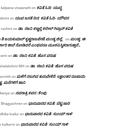
ಕವಿತೆ ಓದಿ: ಯುದ್ಧ
 kalpana viswanath
on
ಯುವ ಜನತೆ ದಿನ: ಕವಿತೆ ಓದಿ- ಯೌವನ
dmini
on
ಡಾ. ರಜನಿ‌ ಕಣ್ಣಲ್ಲಿ ಕಲೀಲ್ ಗಿಬ್ರಾನ್ ಕವಿತೆ
 rashmi
on
 ಶಿ ಜಯಕುಮಾರ್ ಕೃಷ್ಣರಾಜಪೇಟೆ.ಮಂಡ್ಯ ಜಿಲ್ಲೆ.
ಮಂಡ್ಯ: ಈ
on
್ಕಾರಿ ಶಾಲೆ ನೋಡಿದರೆ ಎಂಥವರೂ ಮೂಕವಿಸ್ಮಿತರಾಗುತ್ತಾರೆ…
ಡಾ. ರಜನಿ ಕವಿತೆ: ಹೊಸ ವರುಷ
iveni
on
ಡಾ. ರಜನಿ ಕವಿತೆ: ಹೊಸ ವರುಷ
halakshmi MH
on
ಮಳೆಗೆ ನಲುಗಿದ ತುರುವೇಕೆರೆ: ಲಕ್ಷಾಂತರ ರೂಪಾಯಿ
armith
on
್ಟ, ಮನೆಗಳಿಗೆ ಹಾನಿ
ನವರಾತ್ರಿ ಕವನ :ಕೆಂಪು
kanya
on
ಭಾನುವಾರದ ಕವಿತೆ: ಬೆಟ್ಟ ಜಾರಿ
 Bhagyashree
on
ಭಾನುವಾರದ ಕವಿತೆ: ಸುಂಯ್ ಗಾಳಿ
dhika kudur
on
ಭಾನುವಾರದ ಕವಿತೆ: ಸುಂಯ್ ಗಾಳಿ
k kulkarni
on