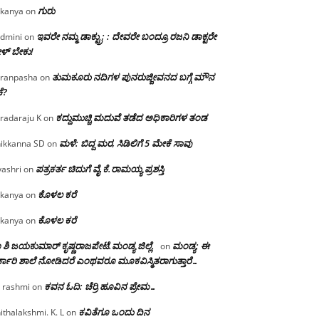
ಗುರು
kanya
on
ಇವರೇ ನಮ್ಮ ಡಾಕ್ಟ್ರು; : ದೇವರೇ ಬಂದ್ರೂ ರಜನಿ ಡಾಕ್ಟರೇ
dmini
on
ಳ್ ಬೇಕು!
ತುಮಕೂರು ನದಿಗಳ ಪುನರುಜ್ಜೀವನದ ಬಗ್ಗೆ ಮೌನ
ranpasha
on
ೆ?
ಕದ್ದುಮುಚ್ಚಿ ಮದುವೆ ತಡೆದ ಅಧಿಕಾರಿಗಳ ತಂಡ
radaraju K
on
ಮಳೆ: ಬಿದ್ದ ಮರ, ಸಿಡಿಲಿಗೆ 5 ಮೇಕೆ ಸಾವು
ikkanna SD
on
ಪತ್ರಕರ್ತ ಚಿದುಗೆ ವೈ.ಕೆ.ರಾಮಯ್ಯ ಪ್ರಶಸ್ತಿ
yashri
on
ಕೊಳಲ ಕರೆ
kanya
on
ಕೊಳಲ ಕರೆ
kanya
on
 ಶಿ ಜಯಕುಮಾರ್ ಕೃಷ್ಣರಾಜಪೇಟೆ.ಮಂಡ್ಯ ಜಿಲ್ಲೆ.
ಮಂಡ್ಯ: ಈ
on
್ಕಾರಿ ಶಾಲೆ ನೋಡಿದರೆ ಎಂಥವರೂ ಮೂಕವಿಸ್ಮಿತರಾಗುತ್ತಾರೆ…
ಕವನ ಓದಿ: ಚೆರ್ರಿ ಹೂವಿನ ಪ್ರೇಮ…
 rashmi
on
ಕವಿತೆಗೂ ಒಂದು ದಿನ
ithalakshmi. K. L
on