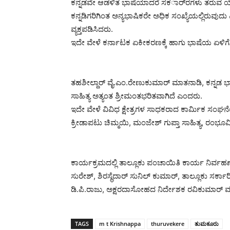
ಕನ್ನಡವೇ ಆಡಳಿತ ಭಾಷೆಯಾದರೆ ಸಕರ್ಾರಗಳು ತರುವ ಯೋಜನೆಗಳ 
ಕನ್ನಡಿಗರಿಗಿಂತ ಅನ್ಯಭಾಷಿಕರೇ ಅಧಿಕ ಸಂಖ್ಯೆಯಲ್ಲಿರುವುದು 
ವ್ಯಕ್ತಪಡಿಸಿದರು.
ಇದೇ ವೇಳೆ ಕರ್ನಾಟಕ ಏಕೀಕರಣಕ್ಕೆ ಹಾಗು ಭಾಷೆಯ ಏಳಿಗೆಗ
ತಹಶೀಲ್ದಾರ್ ವೈ.ಎಂ.ರೇಣುಕುಮಾರ್ ಮಾತನಾಡಿ, ಕನ್ನಡ ಭಾ
ಸಾಹಿತ್ಯ ಅತ್ಯಂತ ಶ್ರೀಮಂತಭರಿತವಾಗಿದೆ ಎಂದರು.
ಇದೇ ವೇಳೆ ವಿವಿಧ ಕ್ಷೇತ್ರಗಳ ಸಾಧಕರಾದ ಕಾರ್ಮಿಕ ಸ
ಕ್ರೀಡಾಪಟು ಚಿಮ್ಮಯಿ, ಮಂಜೇಶ್ ಗುಪ್ತಾ ಸಾಹಿತ್ಯ, ರಂಭೂಮಿ
ಕಾರ್ಯಕ್ರಮದಲ್ಲಿ ತಾಲ್ಲೂಕು ಪಂಚಾಯಿತಿ ಕಾರ್ಯ ನಿರ್ವಹ
ಸುರೇಶ್, ಶಿರಸ್ಥೆದಾರ್ ಸುನಿಲ್ ಕುಮಾರ್, ತಾಲ್ಲೂಕು ಸರ್
ಡಿ.ಪಿ.ರಾಜು, ಅಕ್ಷರದಾಸೋಹದ ನಿರ್ದೇಶಕ ರವಿಕುಮಾರ್ ಮತ್
TAGS
m t Krishnappa
thuruvekere
ತುಮಕೂರು