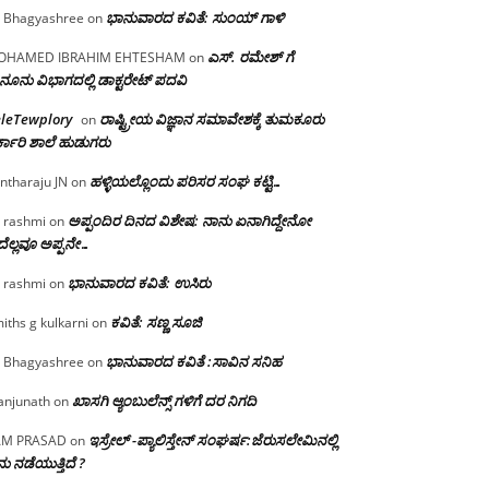
ಭಾನುವಾರದ ಕವಿತೆ: ಸುಂಯ್ ಗಾಳಿ
 Bhagyashree
on
ಎಸ್. ರಮೇಶ್ ಗೆ
OHAMED IBRAHIM EHTESHAM
on
ನೂನು ವಿಭಾಗದಲ್ಲಿ ಡಾಕ್ಟರೇಟ್ ಪದವಿ
eleTewplory
ರಾಷ್ಟ್ರೀಯ ವಿಜ್ಞಾನ ಸಮಾವೇಶಕ್ಕೆ‌ ತುಮಕೂರು
on
್ಕಾರಿ ಶಾಲೆ ಹುಡುಗರು
ಹಳ್ಳಿಯಲ್ಲೊಂದು ಪರಿಸರ ಸಂಘ ಕಟ್ಟಿ…
ntharaju JN
on
ಅಪ್ಪಂದಿರ ದಿನದ ವಿಶೇಷ: ನಾನು ಏನಾಗಿದ್ದೇನೋ‌
 rashmi
on
ೆಲ್ಲವೂ ಅಪ್ಪನೇ…
ಭಾನುವಾರದ ಕವಿತೆ: ಉಸಿರು
 rashmi
on
ಕವಿತೆ: ಸಣ್ಣ ಸೂಜಿ
iths g kulkarni
on
ಭಾನುವಾರದ ಕವಿತೆ :ಸಾವಿನ ಸನಿಹ
 Bhagyashree
on
ಖಾಸಗಿ ಆ್ಯಂಬುಲೆನ್ಸ್ ಗಳಿಗೆ ದರ ನಿಗದಿ
njunath
on
ಇಸ್ರೇಲ್ -ಪ್ಯಾಲಿಸ್ತೇನ್ ಸಂಘರ್ಷ:ಜೆರುಸಲೇಮಿನಲ್ಲಿ
AM PRASAD
on
ು ನಡೆಯುತ್ತಿದೆ ?