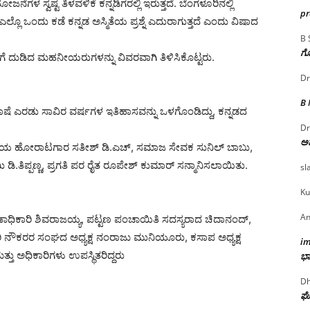
ಸ್ವಷ್ಟ ತಿಳವಳಿಕೆ ಕನ್ನಡಿಗರಲ್ಲಿ ಇರುತ್ತದೆ. ಬೆಂಗಳೂರಿನಲ್ಲಿ
p
ಎಲ್ಲೊ ಒಂದು ಕಡೆ ಕನ್ನಡ ಅಸ್ಮಿತೆಯ ಪ್ರಶ್ನೆ ಎದುರಾಗುತ್ತದೆ ಎಂದು ವಿಷಾದ
B 
ಗೊ
ೆ ದುಡಿದ ಮಹನೀಯರುಗಳನ್ನು ವಿವರವಾಗಿ ತಿಳಿಸಿಕೊಟ್ಟರು.
Dr
B
ಷೆ ಎರಡು ಸಾವಿರ ವರ್ಷಗಳ ಇತಿಹಾಸವನ್ನು ಒಳಗೊಂಡಿದ್ದು, ಕನ್ನಡದ
Dr
ಅ
ಂಘನೆಯ ಹೋರಾಟಗಾರ ಸತೀಶ್ ಡಿ.ಎಚ್, ಸಮಾಜ ಸೇವಕ ಸುನಿಲ್ ಬಾಬು,
 ಡಿ.ತಿಪ್ಪಣ್ಣ, ಪ್ರಗತಿ ಪರ ರೈತ ರೂಪೇಶ್ ಕುಮಾರ್ ಸನ್ಮಾನಿಸಲಾಯಿತು.
sl
Ku
An
ಣಾಧಿಕಾರಿ ಶಿವರಾಜಯ್ಯ, ಪಟ್ಟಣ ಪಂಚಾಯಿತಿ ಸದಸ್ಯರಾದ ಚಿದಾನಂದ್,
ಕಾರಿ ನೌಕರರ ಸಂಘದ ಅಧ್ಯಕ್ಷ ನಂರಾಜು ಮುನಿಯೂರು, ಕಸಾಪ ಅಧ್ಯಕ್ಷ
i
ತು ಅಧಿಕಾರಿಗಳು ಉಪಸ್ಥಿತರಿದ್ದರು
ಭಾ
Dh
ಘೋ