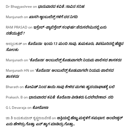
ಭಾನುವಾರದ ಕವಿತೆ :ಸಾವಿನ ಸನಿಹ
Dr Bhagyashree
on
ಖಾಸಗಿ ಆ್ಯಂಬುಲೆನ್ಸ್ ಗಳಿಗೆ ದರ ನಿಗದಿ
Manjunath
on
ಇಸ್ರೇಲ್ -ಪ್ಯಾಲಿಸ್ತೇನ್ ಸಂಘರ್ಷ:ಜೆರುಸಲೇಮಿನಲ್ಲಿ ಏನು
RAM PRASAD
on
ನಡೆಯುತ್ತಿದೆ ?
ಕೊರೊನಾ: ಇಂದು 13 ಮಂದಿ ಸಾವು, ತುಮಕೂರು, ತಿಪಟೂರಿನಲ್ಲಿ ಹೆಚ್ಚಿದ
ಅಲ್ಲಾಬಕಾಶ್
on
ಸೋಂಕು
‘ಕೊರೊನಾ’ ಅಂಬುಲೆನ್ಸ್ ಕೊಡುವಾಗಲೇ ನಿಯಮ ಪಾಲಿಸದ ಶಾಸಕರು!
Manjunath
on
‘ಕೊರೊನಾ’ ಅಂಬುಲೆನ್ಸ್ ಕೊಡುವಾಗಲೇ ನಿಯಮ ಪಾಲಿಸದ
Manjunath HN
on
ಶಾಸಕರು!
ಕೋವಿಡ್ ನಿಂದ ತಾಯಿ ಸಾವು ಕೇಳಿದ ಮಗಳು ಹೃದಯಾಘಾತಕ್ಕೆ ಬಲಿ
Bharath
on
ಭಾನುವಾರದ ಕವಿತೆ: ಕೊರೊನಾ ಪೀಡಿತರು ಓದಲೇಬೇಕಾದ- ನದಿ
Prakash. B
on
ಕೋರೋಣ
G L Devaraja
on
ಆಸ್ತಿಯಲ್ಲಿ ಹೆಣ್ಣು ಮಕ್ಕಳಿಗೆ ಸಮಭಾಗ; ಅಂಬೇಡ್ಕರ್
ಚಾ ಶಿ ಜಯಕುಮಾರ್ ಕೃಷ್ಣರಾಜಪೇಟೆ
on
ಏನು ಹೇಳಿದ್ರು ಗೊತ್ತಾ, ಏನ್ ತ್ಯಾಗ ಮಾಡಿದ್ರು ಗೊತ್ತಾ…