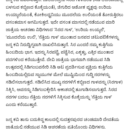
ಬಳಸುವ ಕಬ್ಬಿಣದ ಕೊಕ್ಕೆಯಂತೆ), ಚಿಗುರಿದ ಅಶೋಕ ವೃಕ್ಷವು ಉರಿಯ
ಉಯ್ಯಾಲೆಯಂತೆ, ಕೋಕಿಲಧ್ವನಿಯು ಮೂದಲೆಯ ಉಲಿಯಂತೆ ತೋರುತ್ತಿರಲು
ವಸಂತಮಾಸ ಆಗಮಿಸುತ್ತದೆ. ಇದೇ ವಸಂತ ಮಾಸದಲ್ಲಿ ನಡೆಯುವ ಮಾರಿ
ಜಾತ್ರೆಯ ಆಚರಣಾ ವಿಧಿಗಳಾದ ‘ಸಿರದ ಗಾಳ’, ‘ಉರಿಯ ಉಯ್ಯಲೆ’,
‘ಮೂದಲೆಯ ಉಲಿ’, ‘ನೆತ್ತಿಯ ಗಾಳ’ ಮುಂತಾದ ಜನಪದ ಚಟುವಟಿಕೆಗಳನ್ನು
ಜನ್ನ ಕವಿ ನಿರುದ್ವಿಗ್ನವಾಗಿ ದಾಖಲಿಸಿರುತ್ತಾನೆ. ಸಿರ ಎಂದರೆ ನಮ್ಮ ಕುತ್ತಿಗೆಯ
ಹಿಂಬದಿಯ ಭಾಗ. ಇದನ್ನು ಸಿರಪಟ್ಟಿ, ಪಟ್ಟೆಸಿರ, ಎಕ್ಕತ್ತು, ಎಕ್ಸಿರ ಮುಂತಾದ
ಪದಗಳಿಂದ ಕರೆಯುತ್ತೇವೆ. ದೇವಿ ಜಾತ್ರೆಯ ಭಾಗವಾಗಿ ನಡೆಯುವ ಸಿಡಿ
ಉತ್ಸವದಲ್ಲಿ ಸಿಡಿಗಂಬವನೇರಿ ಸಿಡಿ ಆಟ ಪ್ರದರ್ಶಿಸುವ ವ್ಯಕ್ತಿಯ ಕುತ್ತಿಗೆಯ
ಹಿಂಬದಿಯಲ್ಲಿರುವ ಸ್ನಾಯುಗಳ ಮೇಲೆ ಮುಷ್ಟಿಯಿಂದ ಗುದ್ದಿ ನರಗಳನ್ನು
ಸಡಿಲಿಸಲಾಗುತ್ತದೆ. ಸಡಿಲಿಸಿದ ಮುಖ್ಯ ನರಗಳಿಗೆ ಕಬ್ಬಿಣದ ಗಾಳವನ್ನು (ಸಿರಗಾಳ)
ಸಿಕ್ಕಿಸಿ, ಅವನನ್ನು ಸಿಡಿಗಂಬಕ್ಕೇರಿಸಿ ಆಕಾಶದಲ್ಲಿ ತೂಗಾಡಿಸಲಾಗುತ್ತದೆ. ಸಿರದ
ನರಗಳ ಬದಲು ನೆತ್ತಿಯ ನರಗಳಿಗೆ ಸಿಕ್ಕಿಸುವ ಕೊಕ್ಕೆಯನ್ನು ‘ನೆತ್ತಿಯ ಗಾಳ’
ಎಂದು ಕರೆಯುತ್ತಾರೆ.
ಜನ್ನ ಕವಿ ತಾನು ಬದುಕಿದ್ದ ಕಾಲದಲ್ಲಿ ಸುದತ್ತನಪುರದ ಚಂಡಮಾರಿ ದೇವತೆಯ
ಜಾತ್ರೆಯಲ್ಲಿ ನಡೆಯುವ ಸಿಡಿ ಆಚರಣೆಯ ಪ್ರತಿಯೊಂದು ವಿಧಿಗಳನ್ನು