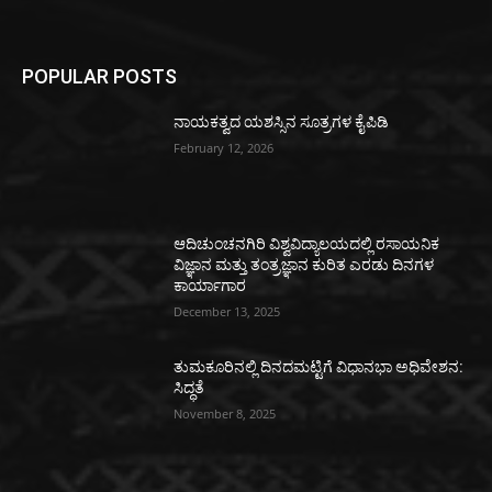
POPULAR POSTS
ನಾಯಕತ್ವದ ಯಶಸ್ಸಿನ ಸೂತ್ರಗಳ ಕೈಪಿಡಿ
February 12, 2026
ಆದಿಚುಂಚನಗಿರಿ ವಿಶ್ವವಿದ್ಯಾಲಯದಲ್ಲಿ ರಸಾಯನಿಕ
ವಿಜ್ಞಾನ ಮತ್ತು ತಂತ್ರಜ್ಞಾನ ಕುರಿತ ಎರಡು ದಿನಗಳ
ಕಾರ್ಯಾಗಾರ
December 13, 2025
ತುಮಕೂರಿನಲ್ಲಿ ದಿನದಮಟ್ಟಿಗೆ ವಿಧಾನಭಾ ಅಧಿವೇಶನ:
ಸಿದ್ಧತೆ
November 8, 2025