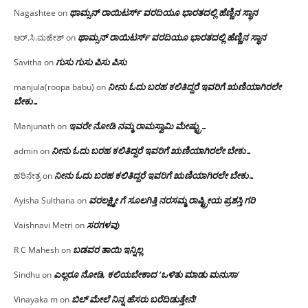
ಥಾಮ್ಸನ್ ರಾಯಿಟರ್ಸ್ ವರದಿಯೂ ಭಾರತದಲ್ಲಿ ಹೆಣ್ಣಿನ ಸ್ಥಾನ‌
Nagashtee
on
ಥಾಮ್ಸನ್ ರಾಯಿಟರ್ಸ್ ವರದಿಯೂ ಭಾರತದಲ್ಲಿ ಹೆಣ್ಣಿನ ಸ್ಥಾನ‌
ಆರ್.ಸಿ.ಮಹೇಶ್
on
ಗುಸು ಗುಸು ಪಿಸು ಪಿಸು
Savitha
on
ನೀನು ಓದು ಬರಹ ಕಲಿತಿದ್ದರೆ ಇವರಿಗೆ ಋಣಿಯಾಗಿರಲೇ
manjula(roopa babu)
on
ಬೇಕು…
ಇವರೇ‌ ನೋಡಿ‌ ನಮ್ಮ‌ ರಾಮಸ್ವಾಮಿ ಮೇಷ್ಟ್ರು…
Manjunath
on
ನೀನು ಓದು ಬರಹ ಕಲಿತಿದ್ದರೆ ಇವರಿಗೆ ಋಣಿಯಾಗಿರಲೇ ಬೇಕು…
admin
on
ನೀನು ಓದು ಬರಹ ಕಲಿತಿದ್ದರೆ ಇವರಿಗೆ ಋಣಿಯಾಗಿರಲೇ ಬೇಕು…
ಹರಿನೇತ್ರ
on
ವರಲಕ್ಷ್ಮೀ ಗೆ ಸೂಲಗಿತ್ತಿ ನರಸಮ್ಮ‌ ರಾಷ್ಟ್ರೀಯ ಪ್ರಶಸ್ತಿ ಗರಿ
Ayisha Sulthana
on
ಸರಗಳವು
Vaishnavi Metri
on
ಬಡವರ ತಾಯಿ ಇನ್ನಿಲ್ಲ
R C Mahesh
on
ಎಲ್ಲರೂ ನೋಡಿ, ಕಲಿಯಬೇಕಾದ ‘ಒಳಿತು ಮಾಡು ಮನುಸಾ’
Sindhu
on
ಬಿಲ್ ಮೇಲೆ ನಿನ್ನ ಹೆಸರು ಬರೆದಿಡುತ್ತೇನೆ!
Vinayaka m
on