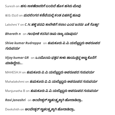
ಹಸು ಸಾಕಣೆದಾರರಿಗೆ ಬಂದಿದೆ ಹೊಸ ಹಸಿರು ಮೇವು
Suresh
on
ಮದಲಿಂಗನ ಕಣಿವೆಯಲ್ಲಿ ಕಂಡ ವಿಷಕನ್ಯೆ ಹೂವು
ಹನು ಬಿಎನ
on
C.N.ಹಳ್ಳಿ ಪದವಿ ಕಾಲೇಜಿಗೆ ಸಲಾಂ‌ ಎಂದ ಜನರು! ಏಕೆ ಗೊತ್ತಾ?
Lakshmi Y
on
Bharath n
ಗಾಂಧೀಜಿ ಕನಸಿನ ರಾಮ ರಾಜ್ಯ ಯಾವುದು?
on
Shiva kumar Rudrappa
ತುಮಕೂರು‌ ವಿ.ವಿ.ಯಲ್ಲೊಬ್ಬರು ಅಪರೂಪದ
on
ಗುರುವರ್ಯ
Vijay kumar GR
ಒಂದೊಂದು ಭತ್ತದ ಕಾಳು ಹಾಯುತ್ತಿದ್ದ ಅಣ್ಣ ಕೊನೆಗೆ
on
ಮಾಡಿದ್ದೇನು….
ತುಮಕೂರು‌ ವಿ.ವಿ.ಯಲ್ಲೊಬ್ಬರು ಅಪರೂಪದ ಗುರುವರ್ಯ
MAHESH.H
on
ತುಮಕೂರು‌ ವಿ.ವಿ.ಯಲ್ಲೊಬ್ಬರು ಅಪರೂಪದ ಗುರುವರ್ಯ
Mahalakshmi
on
ತುಮಕೂರು‌ ವಿ.ವಿ.ಯಲ್ಲೊಬ್ಬರು ಅಪರೂಪದ ಗುರುವರ್ಯ
Manjunatha B
on
Ravi Janashri
ಅಂಬೇಡ್ಕರ್ ಸ್ವಾತಂತ್ರ್ಯಕ್ಕಾಗಿ ಹೋರಾಡಿದ್ರಾ…
on
ಅಂಬೇಡ್ಕರ್ ಸ್ವಾತಂತ್ರ್ಯಕ್ಕಾಗಿ ಹೋರಾಡಿದ್ರಾ…
Deekshith
on