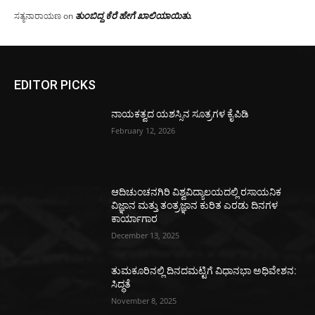
ತುಂಬಿದ್ದ ಕೆರೆ ಹೇಗೆ ಖಾಲಿಯಾಯಿತು.
ಸತ್ಯನಾರಾಯಣ
on
EDITOR PICKS
ನಾಯಕತ್ವದ ಯಶಸ್ಸಿನ ಸೂತ್ರಗಳ ಕೈಪಿಡಿ
February 12, 2026
ಆದಿಚುಂಚನಗಿರಿ ವಿಶ್ವವಿದ್ಯಾಲಯದಲ್ಲಿ ರಸಾಯನಿಕ
ವಿಜ್ಞಾನ ಮತ್ತು ತಂತ್ರಜ್ಞಾನ ಕುರಿತ ಎರಡು ದಿನಗಳ
ಕಾರ್ಯಾಗಾರ
December 13, 2025
ತುಮಕೂರಿನಲ್ಲಿ ದಿನದಮಟ್ಟಿಗೆ ವಿಧಾನಭಾ ಅಧಿವೇಶನ:
ಸಿದ್ಧತೆ
November 8, 2025