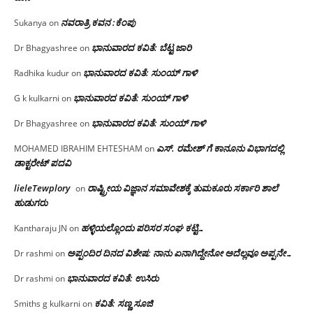
ನವರಾತ್ರಿ ಕವನ :ಕೆಂಪು
Sukanya
on
ಭಾನುವಾರದ ಕವಿತೆ: ಬೆಟ್ಟ ಜಾರಿ
Dr Bhagyashree
on
ಭಾನುವಾರದ ಕವಿತೆ: ಸುಂಯ್ ಗಾಳಿ
Radhika kudur
on
ಭಾನುವಾರದ ಕವಿತೆ: ಸುಂಯ್ ಗಾಳಿ
G k kulkarni
on
ಭಾನುವಾರದ ಕವಿತೆ: ಸುಂಯ್ ಗಾಳಿ
Dr Bhagyashree
on
ಎಸ್. ರಮೇಶ್ ಗೆ ಕಾನೂನು ವಿಭಾಗದಲ್ಲಿ
MOHAMED IBRAHIM EHTESHAM
on
ಡಾಕ್ಟರೇಟ್ ಪದವಿ
lieleTewplory
ರಾಷ್ಟ್ರೀಯ ವಿಜ್ಞಾನ ಸಮಾವೇಶಕ್ಕೆ‌ ತುಮಕೂರು ಸರ್ಕಾರಿ ಶಾಲೆ
on
ಹುಡುಗರು
ಹಳ್ಳಿಯಲ್ಲೊಂದು ಪರಿಸರ ಸಂಘ ಕಟ್ಟಿ…
Kantharaju JN
on
ಅಪ್ಪಂದಿರ ದಿನದ ವಿಶೇಷ: ನಾನು ಏನಾಗಿದ್ದೇನೋ‌ ಅದೆಲ್ಲವೂ ಅಪ್ಪನೇ…
Dr rashmi
on
ಭಾನುವಾರದ ಕವಿತೆ: ಉಸಿರು
Dr rashmi
on
ಕವಿತೆ: ಸಣ್ಣ ಸೂಜಿ
Smiths g kulkarni
on