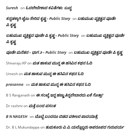
Suresh
ಓದಲೇಬೇಕಾದ‌ ಕವಿತೆಗಳು: ಬುದ್ಧ
on
ಕನ್ನಡಕ್ಕಾಗಿ ಜೈಲು ಸೇರಿದ ಕೃಷ್ಣ – Public Story
ಬಹುಮುಖ ವ್ಯಕ್ತಿತ್ವದ ವೂಡೇ
on
ಪಿ.ಕೃಷ್ಣ
ಬಹುಮುಖ ವ್ಯಕ್ತಿತ್ವದ ವೂಡೇ ಪಿ.ಕೃಷ್ಣ – Public Story
ಬಹುಮುಖ ವ್ಯಕ್ತಿತ್ವದ ವೂಡೇ
on
ಪಿ.ಕೃಷ್ಣ
ವೂಡೇ ಮನೆತನ – ಭಾಗ ೨ – Public Story
ಬಹುಮುಖ ವ್ಯಕ್ತಿತ್ವದ ವೂಡೇ ಪಿ.ಕೃಷ್ಣ
on
ಮತ ಹಾಕುವ ಮುನ್ನ ಈ ಹಸಿವಿನ ಕಥನ ಓದಿ
Shivaraju KP
on
ಮತ ಹಾಕುವ ಮುನ್ನ ಈ ಹಸಿವಿನ ಕಥನ ಓದಿ
Umesh
on
prasanna
ಮತ ಹಾಕುವ ಮುನ್ನ ಈ ಹಸಿವಿನ ಕಥನ ಓದಿ
on
ಈ ಸಂಖ್ಯೆ ಇದ್ದ ಹಣ್ಣು ತಿನ್ನಲೇಬಾರದು ಏಕೆ ಗೊತ್ತಾ?
B S Ranganath
on
ಮತ್ತೆ ಬಂದ ವಸಂತ
Dr rashmi
on
B N NAGESH
ಬೊಬ್ಬೆ ಬಂದರೂ ಬಿಡದ ವಕೀಲರ ಪಾದಯಾತ್ರೆ
on
ತುಮಕೂರು‌ ವಿ.ವಿ.ಯಲ್ಲೊಬ್ಬರು ಅಪರೂಪದ ಗುರುವರ್ಯ
Dr. B L Mukundappa
on