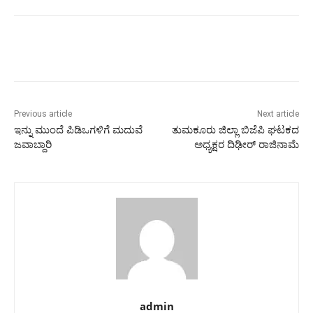
Previous article
Next article
ಇನ್ನು ಮುಂದೆ ಪಿಡಿಒಗಳಿಗೆ ಮದುವೆ
ತುಮಕೂರು ಜಿಲ್ಲಾ ಬಿಜೆಪಿ ಘಟಕದ
ಜವಾಬ್ದಾರಿ
ಅಧ್ಯಕ್ಷರ ದಿಢೀರ್ ರಾಜಿನಾಮೆ
admin