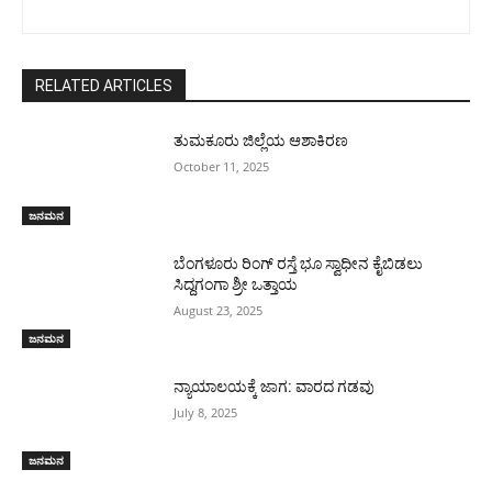
RELATED ARTICLES
ತುಮಕೂರು ಜಿಲ್ಲೆಯ ಆಶಾಕಿರಣ
October 11, 2025
ಜನಮನ
ಬೆಂಗಳೂರು ರಿಂಗ್ ರಸ್ತೆ ಭೂ ಸ್ವಾಧೀನ ಕೈಬಿಡಲು
ಸಿದ್ದಗಂಗಾ ಶ್ರೀ ಒತ್ತಾಯ
August 23, 2025
ಜನಮನ
ನ್ಯಾಯಾಲಯಕ್ಕೆ ಜಾಗ: ವಾರದ ಗಡವು
July 8, 2025
ಜನಮನ