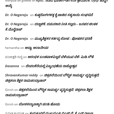
Kpsc: ಸಿರಾದ ಭೂತೇಗೌಡಗೆ 6ನೇ ಶ್ರೇಯಾಂಕ: Dysp ಹುದ್ದೆಗೆ
Manjula dh gowda
on
ಆಯ್ಕೆ
Dr. O Nagaraju
ಕುಷ್ಠರೋಗಿಗಳತ್ತ ಕೈ ಚಾಚಿದ ಸತ್ಯಸಾಯಿ ಸಂಘಟನೆ
on
Dr. O Nagaraju
ದಬ್ಬಾಳಿಕೆ, ದಮನಕಾರಿ ನೀತಿ ಸಲ್ಲದು – ಜನಪರ ಚಿಂತಕ
on
ಕೆ.ದೊರೈರಾಜ್
Dr. O Nagaraju
ಮುಖ್ಯಶಿಕ್ಷಕರ ಕರ್ತವ್ಯ ಲೋಪ : ಪೋಷಕರ ಧರಣಿ
on
ಅಬ್ಬಾ, ಆಂಜನೇಯ!
hemantha
on
ಆರಂಭಿಕ ಬಂಡವಾಳವಿಲ್ಲದೆ ಬೆಳೆಯುವ ಬೆಳೆ- ಮಿಡಿ ಸೌತೆ
ಪಂಚಾಕ್ಷರಿ ಗುಬ್ಬಿ
on
Dasanna
ದೇವಲಕೆರೆಯಲ್ಲಿ ವಿಜೃಂಭಣೆಯ ರಾಜ್ಯೋತ್ಸವ
on
ShravanKumar reddy
ಚಿತ್ರಕಲೆಯಿಂದ ಬೌದ್ಧಿಕ ಸಾಮರ್ಥ್ಯ ವೃದ್ಧಿಸುತ್ತದೆ;
on
ಚಿತ್ರಕಲಾ ಶಿಕ್ಷಕ ರಾಮಚಂದ್ರಾಚಾರ್
ಚಿತ್ರಕಲೆಯಿಂದ ಬೌದ್ಧಿಕ ಸಾಮರ್ಥ್ಯ ವೃದ್ಧಿಸುತ್ತದೆ; ಚಿತ್ರಕಲಾ ಶಿಕ್ಷಕ
Girish
on
ರಾಮಚಂದ್ರಾಚಾರ್
ಲೋಕಕಲ್ಯಾಣಕ್ಕಾಗಿ ಚಂಡಿ ಹೋಮ
Girish
on
ತುಮಕೂರಿಗೆ ಮುಖ್ಯಮಂತ್ರಿ ಬಿಎಸ್ ವೈ: ಕೆ.ಎನ್.ರಾಜಣ್ಣ
ಸುನಿಲ್ ಕುಮಾರ್
on