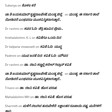
ಕೊಳಲ ಕರೆ
Sukanya
on
ಚಾ ಶಿ ಜಯಕುಮಾರ್ ಕೃಷ್ಣರಾಜಪೇಟೆ.ಮಂಡ್ಯ ಜಿಲ್ಲೆ.
ಮಂಡ್ಯ: ಈ ಸರ್ಕಾರಿ ಶಾಲೆ
on
ನೋಡಿದರೆ ಎಂಥವರೂ ಮೂಕವಿಸ್ಮಿತರಾಗುತ್ತಾರೆ…
ಕವನ ಓದಿ: ಚೆರ್ರಿ ಹೂವಿನ ಪ್ರೇಮ…
Dr rashmi
on
ಕವಿತೆಗೂ ಒಂದು ದಿನ
Anithalakshmi. K. L
on
ಕವಿತೆ ಓದಿ: ಯುದ್ಧ
Dr kalpana viswanath
on
ಯುವ ಜನತೆ ದಿನ: ಕವಿತೆ ಓದಿ- ಯೌವನ
Padmini
on
ಡಾ. ರಜನಿ‌ ಕಣ್ಣಲ್ಲಿ ಕಲೀಲ್ ಗಿಬ್ರಾನ್ ಕವಿತೆ
Dr rashmi
on
ಚಾ ಶಿ ಜಯಕುಮಾರ್ ಕೃಷ್ಣರಾಜಪೇಟೆ.ಮಂಡ್ಯ ಜಿಲ್ಲೆ.
ಮಂಡ್ಯ: ಈ ಸರ್ಕಾರಿ ಶಾಲೆ
on
ನೋಡಿದರೆ ಎಂಥವರೂ ಮೂಕವಿಸ್ಮಿತರಾಗುತ್ತಾರೆ…
ಡಾ. ರಜನಿ ಕವಿತೆ: ಹೊಸ ವರುಷ
Triveni
on
ಡಾ. ರಜನಿ ಕವಿತೆ: ಹೊಸ ವರುಷ
Mahalakshmi MH
on
ಮಳೆಗೆ ನಲುಗಿದ ತುರುವೇಕೆರೆ: ಲಕ್ಷಾಂತರ ರೂಪಾಯಿ ನಷ್ಟ, ಮನೆಗಳಿಗೆ
Sharmith
on
ಹಾನಿ