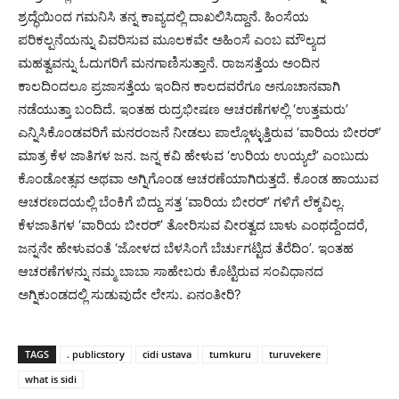
ಶ್ರದ್ಧೆಯಿಂದ ಗಮನಿಸಿ ತನ್ನ ಕಾವ್ಯದಲ್ಲಿ ದಾಖಲಿಸಿದ್ದಾನೆ. ಹಿಂಸೆಯ
ಪರಿಕಲ್ಪನೆಯನ್ನು ವಿವರಿಸುವ ಮೂಲಕವೇ ಅಹಿಂಸೆ ಎಂಬ ಮೌಲ್ಯದ
ಮಹತ್ವವನ್ನು ಓದುಗರಿಗೆ ಮನಗಾಣಿಸುತ್ತಾನೆ. ರಾಜಸತ್ತೆಯ ಅಂದಿನ
ಕಾಲದಿಂದಲೂ ಪ್ರಜಾಸತ್ತೆಯ ಇಂದಿನ ಕಾಲದವರೆಗೂ ಅನೂಚಾನವಾಗಿ
ನಡೆಯುತ್ತಾ ಬಂದಿದೆ. ಇಂತಹ ರುದ್ರಭೀಷಣ ಆಚರಣೆಗಳಲ್ಲಿ ‘ಉತ್ತಮರು’
ಎನ್ನಿಸಿಕೊಂಡವರಿಗೆ ಮನರಂಜನೆ ನೀಡಲು ಪಾಲ್ಗೊಳ್ಳುತ್ತಿರುವ ‘ವಾರಿಯ ಬೀರರ್’
ಮಾತ್ರ ಕೆಳ ಜಾತಿಗಳ ಜನ. ಜನ್ನ ಕವಿ ಹೇಳುವ ‘ಉರಿಯ ಉಯ್ಯಲೆ’ ಎಂಬುದು
ಕೊಂಡೋತ್ಸವ ಅಥವಾ ಅಗ್ನಿಗೊಂಡ ಆಚರಣೆಯಾಗಿರುತ್ತದೆ. ಕೊಂಡ ಹಾಯುವ
ಆಚರಣದಯಲ್ಲಿ ಬೆಂಕಿಗೆ ಬಿದ್ದು ಸತ್ತ ‘ವಾರಿಯ ಬೀರರ್’ ಗಳಿಗೆ ಲೆಕ್ಕವಿಲ್ಲ.
ಕೆಳಜಾತಿಗಳ ‘ವಾರಿಯ ಬೀರರ್’ ತೋರಿಸುವ ವೀರತ್ವದ ಬಾಳು ಎಂಥದ್ದೆಂದರೆ,
ಜನ್ನನೇ ಹೇಳುವಂತೆ ‘ಜೋಳದ ಬೆಳಸಿಂಗೆ ಬೆರ್ಚುಗಟ್ಟಿದ ತೆರೆದಿಂ’. ಇಂತಹ
ಆಚರಣೆಗಳನ್ನು ನಮ್ಮ ಬಾಬಾ ಸಾಹೇಬರು ಕೊಟ್ಟಿರುವ ಸಂವಿಧಾನದ
ಅಗ್ನಿಕುಂಡದಲ್ಲಿ ಸುಡುವುದೇ ಲೇಸು. ಏನಂತೀರಿ?
TAGS
. publicstory
cidi ustava
tumkuru
turuvekere
what is sidi