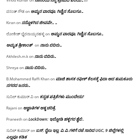
Vinod Kumar
on
ಅಮ್ಮನ ವಾರವೂ, ಗಿಣ್ಣಿನ ಸೊಬಗೂ…
ವಸಂತ್ ಗೌಡ
on
ನನ್ನೊಳಗಿನ ಜೀವವೇ……
Kiran
on
ಅಮ್ಮನ ವಾರವೂ, ಗಿಣ್ಣಿನ ಸೊಬಗೂ…
ಲೋಕೇಶ್ ಭೈರನಾಯ್ಕನಹಳ್ಳಿ
on
ಅಮೃತ ಶ್ರೀಕಾಂತ್
ನಾನು ಬಿದಿರು…
on
ನಾನು ಬಿದಿರು…
Akhilesh.m.k
on
ನಾನು ಬಿದಿರು…
Shreya
on
ಮಾಜಿ ಶಾಸಕ ರಫೀಕ್ ಕೆಲಸಕ್ಕೆ ಫಿದಾ ಆದ ತುಮಕೂರು
B.Mohammed Raffi Khan
on
ನಗರದ ಜನರು…
ಕನ್ನಡ ಪತ್ರಿಕೆಗಳು ಮುಂದೇನು?
ಸುನಿಲ್ ಕುಮಾರ್.ವಿ
on
ಅಜ್ಞಾತಿಗಳ ಆತ್ಮ ಚರಿತ್ರೆ
Rajani
on
LockDown: ಇಲ್ನೋಡಿ ಹಳ್ಳಿಗರ ಶೈಲಿ..
Praneeth
on
ಬಸ್, ರೈಲು ಇಲ್ಲ; ವಿ.ವಿ.ಗಳಿಗೆ ರಜೆ ಸಾರಿದ UGC, 9 ಜಿಲ್ಲೆಗಳಲ್ಲಿ
ಸುನಿಲ್ ಕುಮಾರ್
on
ಎಲ್ಲವೂ ಕಡಿತ