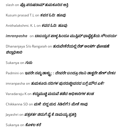
ಪ್ರೊ.ಪರುಷರಾಮ್ ತುಮಕೂರಿನ ಆಸ್ತಿ
slash
on
ಕವನ ಓದಿ: ಹೂವು
Kusum prasad T.L
on
ಕವನ ಓದಿ: ಹೂವು
Anithalakshmi. K. L
on
imranpasha
ಬಾಬಯ್ಯನ ಪಾಳ್ಯ ಹಿಂದೂ ಮುಸ್ಲಿಮ್ ಭಾವೈಕ್ಯತೆಯ ಸೌಂದರ್ಯ
on
ತುರುವೇಕೆರೆಯಲ್ಲಿ ರೆಡ್ ಅಲರ್ಟ್ ಘೋಷಣೆ:
Dhananjaya S/o Rangaiah
on
ಜಿಲ್ಲಾಧಿಕಾರಿ
ಗುರು
Sukanya
on
ಇವರೇ ನಮ್ಮ ಡಾಕ್ಟ್ರು; : ದೇವರೇ ಬಂದ್ರೂ ರಜನಿ ಡಾಕ್ಟರೇ ಹೇಳ್ ಬೇಕು!
Padmini
on
ತುಮಕೂರು ನದಿಗಳ ಪುನರುಜ್ಜೀವನದ ಬಗ್ಗೆ ಮೌನ ಏಕೆ?
imranpasha
on
ಕದ್ದುಮುಚ್ಚಿ ಮದುವೆ ತಡೆದ ಅಧಿಕಾರಿಗಳ ತಂಡ
Varadaraju K
on
ಮಳೆ: ಬಿದ್ದ ಮರ, ಸಿಡಿಲಿಗೆ 5 ಮೇಕೆ ಸಾವು
Chikkanna SD
on
ಪತ್ರಕರ್ತ ಚಿದುಗೆ ವೈ.ಕೆ.ರಾಮಯ್ಯ ಪ್ರಶಸ್ತಿ
Jayashri
on
ಕೊಳಲ ಕರೆ
Sukanya
on