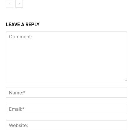
LEAVE A REPLY
Comment:
Na
Ema
Web