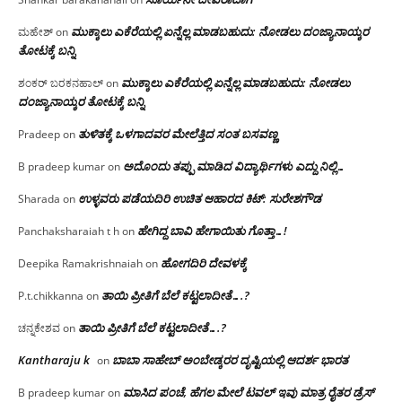
ಮುಕ್ಕಾಲು ಎಕೆರೆಯಲ್ಲಿ ಏನ್ನೆಲ್ಲ‌ ಮಾಡಬಹುದು: ನೋಡಲು ದಂಜ್ಯಾನಾಯ್ಕರ
ಮಹೇಶ್
on
ತೋಟಕ್ಕೆ ಬನ್ನಿ
ಮುಕ್ಕಾಲು ಎಕೆರೆಯಲ್ಲಿ ಏನ್ನೆಲ್ಲ‌ ಮಾಡಬಹುದು: ನೋಡಲು
ಶಂಕರ್ ಬರಕನಹಾಲ್
on
ದಂಜ್ಯಾನಾಯ್ಕರ ತೋಟಕ್ಕೆ ಬನ್ನಿ
ತುಳಿತಕ್ಕೆ ಒಳಗಾದವರ ಮೇಲೆತ್ತಿದ ಸಂತ ಬಸವಣ್ಣ
Pradeep
on
ಅದೊಂದು ತಪ್ಪು ಮಾಡಿದ ವಿದ್ಯಾರ್ಥಿಗಳು ಎದ್ದು ನಿಲ್ಲಿ…
B pradeep kumar
on
ಉಳ್ಳವರು ಪಡೆಯದಿರಿ ಉಚಿತ ಆಹಾರದ ಕಿಟ್: ಸುರೇಶಗೌಡ
Sharada
on
ಹೇಗಿದ್ದ ಬಾವಿ ಹೇಗಾಯಿತು ಗೊತ್ತಾ…!
Panchaksharaiah t h
on
ಹೋಗದಿರಿ ದೇವಳಕ್ಕೆ
Deepika Ramakrishnaiah
on
ತಾಯಿ ಪ್ರೀತಿಗೆ ಬೆಲೆ ಕಟ್ಟಲಾದೀತೆ….?
P.t.chikkanna
on
ತಾಯಿ ಪ್ರೀತಿಗೆ ಬೆಲೆ ಕಟ್ಟಲಾದೀತೆ….?
ಚನ್ನಕೇಶವ
on
Kantharaju k
ಬಾಬಾ ಸಾಹೇಬ್ ಅಂಬೇಡ್ಕರರ ದೃಷ್ಟಿಯಲ್ಲಿ ಆದರ್ಶ ಭಾರತ
on
ಮಾಸಿದ ಪಂಚೆ, ಹೆಗಲ ಮೇಲೆ ಟವಲ್‌ ಇವು ಮಾತ್ರ ರೈತರ ಡ್ರೆಸ್‌
B pradeep kumar
on