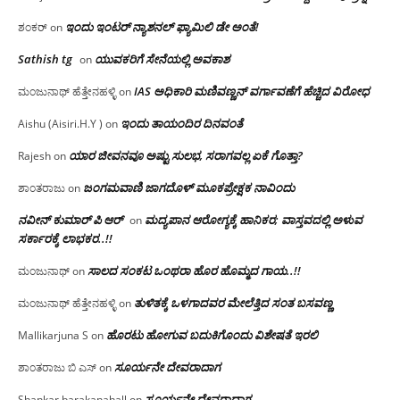
ಇಂದು ಇಂಟರ್ ನ್ಯಾಶನಲ್ ಫ್ಯಾಮಿಲಿ ಡೇ ಅಂತೆ!
ಶಂಕರ್
on
Sathish tg
ಯುವಕರಿಗೆ ಸೇನೆಯಲ್ಲಿ ಅವಕಾಶ
on
IAS ಅಧಿಕಾರಿ ಮಣಿವಣ್ಣನ್ ವರ್ಗಾವಣೆಗೆ ಹೆಚ್ಚಿದ‌ ವಿರೋಧ
ಮಂಜುನಾಥ್ ಹೆತ್ತೇನಹಳ್ಳಿ
on
ಇಂದು ತಾಯಂದಿರ ದಿನವಂತೆ
Aishu (Aisiri.H.Y )
on
ಯಾರ ಜೀವನವೂ ಅಷ್ಟು ಸುಲಭ, ಸರಾಗವಲ್ಲ ಏಕೆ ಗೊತ್ತಾ?
Rajesh
on
ಜಂಗಮವಾಣಿ ಜಾಗದೊಳ್ ಮೂಕಪ್ರೇಕ್ಷಕ ನಾವಿಂದು
ಶಾಂತರಾಜು
on
ನವೀನ್ ಕುಮಾರ್ ಪಿ ಆರ್
ಮದ್ಯಪಾನ ಆರೋಗ್ಯಕ್ಕೆ ಹಾನಿಕರ; ವಾಸ್ತವದಲ್ಲಿ ಅಳುವ
on
ಸರ್ಕಾರಕ್ಕೆ ಲಾಭಕರ..!!
ಸಾಲದ ಸಂಕಟ ಒಂಥರಾ ಹೊರ ಹೊಮ್ಮದ ಗಾಯ..!!
ಮಂಜುನಾಥ್
on
ತುಳಿತಕ್ಕೆ ಒಳಗಾದವರ ಮೇಲೆತ್ತಿದ ಸಂತ ಬಸವಣ್ಣ
ಮಂಜುನಾಥ್ ಹೆತ್ತೇನಹಳ್ಳಿ
on
ಹೊರಟು ಹೋಗುವ ಬದುಕಿಗೊಂದು ವಿಶೇಷತೆ ಇರಲಿ
Mallikarjuna S
on
ಸೂರ್ಯನೇ ದೇವರಾದಾಗ
ಶಾಂತರಾಜು ಬಿ ಎಸ್
on
ಸೂರ್ಯನೇ ದೇವರಾದಾಗ
Shankar barakanahall
on