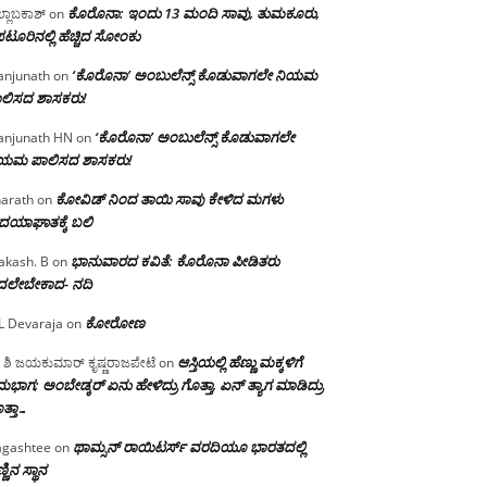
ಕೊರೊನಾ: ಇಂದು 13 ಮಂದಿ ಸಾವು, ತುಮಕೂರು,
್ಲಾಬಕಾಶ್
on
ಪಟೂರಿನಲ್ಲಿ ಹೆಚ್ಚಿದ ಸೋಂಕು
‘ಕೊರೊನಾ’ ಅಂಬುಲೆನ್ಸ್ ಕೊಡುವಾಗಲೇ ನಿಯಮ
njunath
on
ಲಿಸದ ಶಾಸಕರು!
‘ಕೊರೊನಾ’ ಅಂಬುಲೆನ್ಸ್ ಕೊಡುವಾಗಲೇ
njunath HN
on
ಿಯಮ ಪಾಲಿಸದ ಶಾಸಕರು!
ಕೋವಿಡ್ ನಿಂದ ತಾಯಿ ಸಾವು ಕೇಳಿದ ಮಗಳು
arath
on
ದಯಾಘಾತಕ್ಕೆ ಬಲಿ
ಭಾನುವಾರದ ಕವಿತೆ: ಕೊರೊನಾ ಪೀಡಿತರು
akash. B
on
ದಲೇಬೇಕಾದ- ನದಿ
ಕೋರೋಣ
L Devaraja
on
ಆಸ್ತಿಯಲ್ಲಿ ಹೆಣ್ಣು ಮಕ್ಕಳಿಗೆ
 ಶಿ ಜಯಕುಮಾರ್ ಕೃಷ್ಣರಾಜಪೇಟೆ
on
ಭಾಗ; ಅಂಬೇಡ್ಕರ್ ಏನು ಹೇಳಿದ್ರು ಗೊತ್ತಾ, ಏನ್ ತ್ಯಾಗ ಮಾಡಿದ್ರು
ತ್ತಾ…
ಥಾಮ್ಸನ್ ರಾಯಿಟರ್ಸ್ ವರದಿಯೂ ಭಾರತದಲ್ಲಿ
gashtee
on
್ಣಿನ ಸ್ಥಾನ‌