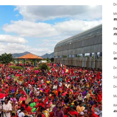
Dr
M
ಕಾ
li
ಸರ
Ka
Dr
ಅದ
Dr
Sm
Dr
Ma
R
ಏನ