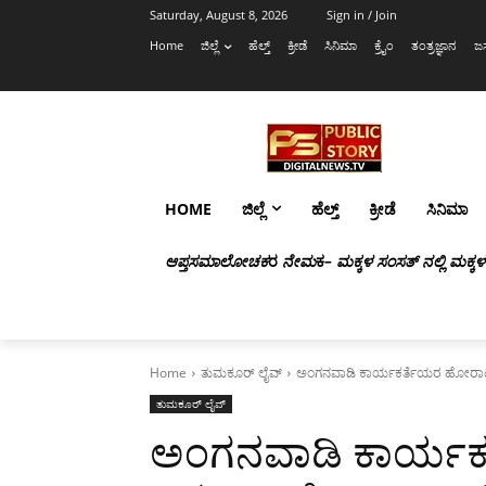
Saturday, August 8, 2026
Sign in / Join
Home
ಜಿಲ್ಲೆ
ಹೆಲ್ತ್
ಕ್ರೀಡೆ
ಸಿನಿಮಾ
ಕ್ರೈಂ
ತಂತ್ರಜ್ಞಾನ
ಜಸ
HOME
ಜಿಲ್ಲೆ
ಹೆಲ್ತ್
ಕ್ರೀಡೆ
ಸಿನಿಮಾ
ಆಪ್ತಸಮಾಲೋಚಕ
ರ
ನೇಮ
ಕ
– ಮಕ್ಕಳ ಸಂಸತ್ ನಲ್ಲಿ ಮಕ್ಕ
Home
ತುಮಕೂರ್ ಲೈವ್
ಅಂಗನವಾಡಿ ಕಾರ್ಯಕರ್ತೆಯರ ಹೋರಾಟ ಕುರಿ
ತುಮಕೂರ್ ಲೈವ್
ಅಂಗನವಾಡಿ ಕಾರ್ಯಕ