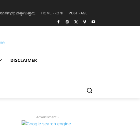
ಸಂಸತ್ ನಲ್ಲಿ ಮಕ್ಕಳ ಒತ್ತಾಯ
.
HOME FRONT
POST PAGE
DISCLAIMER
- Advertisment -