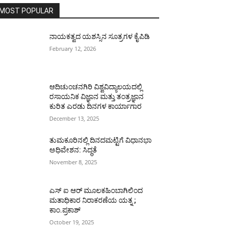
MOST POPULAR
ನಾಯಕತ್ವದ ಯಶಸ್ಸಿನ ಸೂತ್ರಗಳ ಕೈಪಿಡಿ
February 12, 2026
ಆದಿಚುಂಚನಗಿರಿ ವಿಶ್ವವಿದ್ಯಾಲಯದಲ್ಲಿ
ರಸಾಯನಿಕ ವಿಜ್ಞಾನ ಮತ್ತು ತಂತ್ರಜ್ಞಾನ
ಕುರಿತ ಎರಡು ದಿನಗಳ ಕಾರ್ಯಾಗಾರ
December 13, 2025
ತುಮಕೂರಿನಲ್ಲಿ ದಿನದಮಟ್ಟಿಗೆ ವಿಧಾನಭಾ
ಅಧಿವೇಶನ: ಸಿದ್ಧತೆ
November 8, 2025
ಎಸ್ ಐ ಆರ್ ಮೂಲಕಹಿಂಬಾಗಿಲಿಂದ
ಮತಾಧಿಕಾರ ನಿರಾಕರಣೆಯ ಯತ್ನ ;
ಕಾಂ.ಪ್ರಕಾಶ್
October 19, 2025