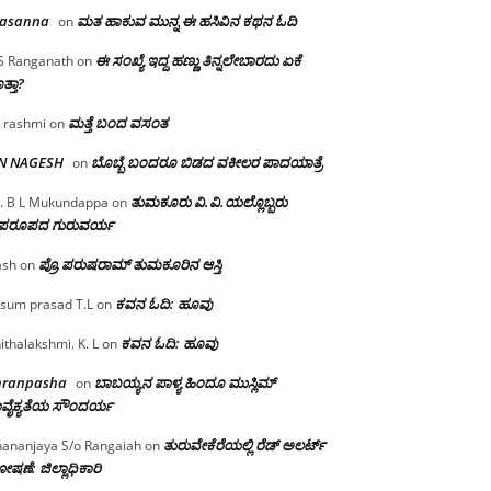
rasanna
ಮತ ಹಾಕುವ ಮುನ್ನ ಈ ಹಸಿವಿನ ಕಥನ ಓದಿ
on
ಈ ಸಂಖ್ಯೆ ಇದ್ದ ಹಣ್ಣು ತಿನ್ನಲೇಬಾರದು ಏಕೆ
S Ranganath
on
ತ್ತಾ?
ಮತ್ತೆ ಬಂದ ವಸಂತ
 rashmi
on
 N NAGESH
ಬೊಬ್ಬೆ ಬಂದರೂ ಬಿಡದ ವಕೀಲರ ಪಾದಯಾತ್ರೆ
on
ತುಮಕೂರು‌ ವಿ.ವಿ.ಯಲ್ಲೊಬ್ಬರು
. B L Mukundappa
on
ಪರೂಪದ ಗುರುವರ್ಯ
ಪ್ರೊ.ಪರುಷರಾಮ್ ತುಮಕೂರಿನ ಆಸ್ತಿ
ash
on
ಕವನ ಓದಿ: ಹೂವು
sum prasad T.L
on
ಕವನ ಓದಿ: ಹೂವು
ithalakshmi. K. L
on
mranpasha
ಬಾಬಯ್ಯನ ಪಾಳ್ಯ ಹಿಂದೂ ಮುಸ್ಲಿಮ್
on
ವೈಕ್ಯತೆಯ ಸೌಂದರ್ಯ
ತುರುವೇಕೆರೆಯಲ್ಲಿ ರೆಡ್ ಅಲರ್ಟ್
ananjaya S/o Rangaiah
on
ಷಣೆ: ಜಿಲ್ಲಾಧಿಕಾರಿ