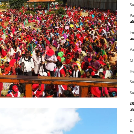
Su
Pa
ಹೇ
im
ಏಕ
Va
Ch
Ja
Su
Su
ಚಾ
ಸರ
Dr
An