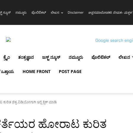
್ಟ್ ನ್ಯೂಸ್
ನಮ್ಮೂರು
ಪೊಲಿಟಿಕಲ್
ಲೇಖನ
Disclaimer
ಆಪ್ತಸಮಾಲೋಚಕ
ರ
ನೇಮ
ಕ
– ಮಕ್ಕಳ 
ಕ್ರೈಂ
ತಂತ್ರಜ್ಞಾನ
ಜಸ್ಟ್ ನ್ಯೂಸ್
ನಮ್ಮೂರು
ಪೊಲಿಟಿಕಲ್
ಲೇಖನ
ಳ ಒತ್ತಾಯ
.
HOME FRONT
POST PAGE
ತ ಚಿತ್ರ ವಿಡಿಯೋಗಾಗಿ ಇಲ್ಲಿ ಕ್ಲಿಕ್ ಮಾಡಿ
ರ್ತೆಯರ ಹೋರಾಟ ಕುರಿತ