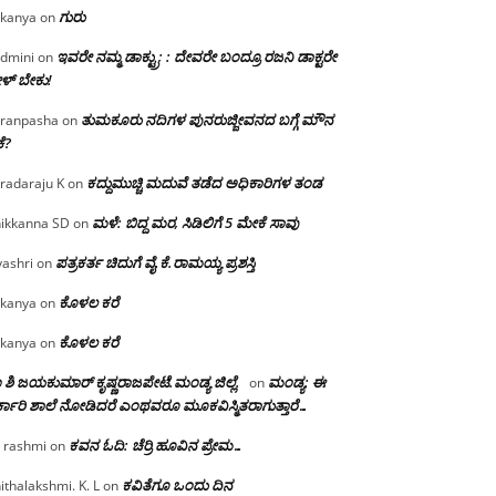
ಗುರು
kanya
on
ಇವರೇ ನಮ್ಮ ಡಾಕ್ಟ್ರು; : ದೇವರೇ ಬಂದ್ರೂ ರಜನಿ ಡಾಕ್ಟರೇ
dmini
on
ಳ್ ಬೇಕು!
ತುಮಕೂರು ನದಿಗಳ ಪುನರುಜ್ಜೀವನದ ಬಗ್ಗೆ ಮೌನ
ranpasha
on
ೆ?
ಕದ್ದುಮುಚ್ಚಿ ಮದುವೆ ತಡೆದ ಅಧಿಕಾರಿಗಳ ತಂಡ
radaraju K
on
ಮಳೆ: ಬಿದ್ದ ಮರ, ಸಿಡಿಲಿಗೆ 5 ಮೇಕೆ ಸಾವು
ikkanna SD
on
ಪತ್ರಕರ್ತ ಚಿದುಗೆ ವೈ.ಕೆ.ರಾಮಯ್ಯ ಪ್ರಶಸ್ತಿ
yashri
on
ಕೊಳಲ ಕರೆ
kanya
on
ಕೊಳಲ ಕರೆ
kanya
on
 ಶಿ ಜಯಕುಮಾರ್ ಕೃಷ್ಣರಾಜಪೇಟೆ.ಮಂಡ್ಯ ಜಿಲ್ಲೆ.
ಮಂಡ್ಯ: ಈ
on
್ಕಾರಿ ಶಾಲೆ ನೋಡಿದರೆ ಎಂಥವರೂ ಮೂಕವಿಸ್ಮಿತರಾಗುತ್ತಾರೆ…
ಕವನ ಓದಿ: ಚೆರ್ರಿ ಹೂವಿನ ಪ್ರೇಮ…
 rashmi
on
ಕವಿತೆಗೂ ಒಂದು ದಿನ
ithalakshmi. K. L
on