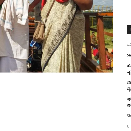
ಇನ್
Su
ಕನ
ವ್ಯ
ಬಹ
ವ್ಯ
ವೂ
ವೂ
Sh
U