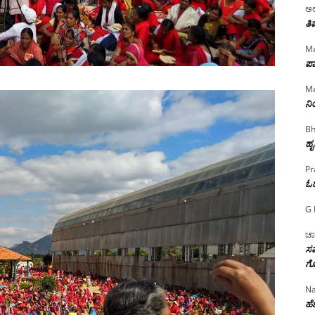
ಅಲ
ತಿ
Ma
ಪಾ
Ma
ನ
Bh
ಹೃ
Pr
ಓ
G 
ಚಾ
ಸಮ
ಗೊ
Na
ಹೆಣ