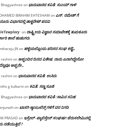
ಭಾನುವಾರದ ಕವಿತೆ: ಸುಂಯ್ ಗಾಳಿ
 Bhagyashree
on
ಎಸ್. ರಮೇಶ್ ಗೆ
OHAMED IBRAHIM EHTESHAM
on
ನೂನು ವಿಭಾಗದಲ್ಲಿ ಡಾಕ್ಟರೇಟ್ ಪದವಿ
eleTewplory
ರಾಷ್ಟ್ರೀಯ ವಿಜ್ಞಾನ ಸಮಾವೇಶಕ್ಕೆ‌ ತುಮಕೂರು
on
್ಕಾರಿ ಶಾಲೆ ಹುಡುಗರು
ಹಳ್ಳಿಯಲ್ಲೊಂದು ಪರಿಸರ ಸಂಘ ಕಟ್ಟಿ…
ntharaju JN
on
ಅಪ್ಪಂದಿರ ದಿನದ ವಿಶೇಷ: ನಾನು ಏನಾಗಿದ್ದೇನೋ‌
 rashmi
on
ೆಲ್ಲವೂ ಅಪ್ಪನೇ…
ಭಾನುವಾರದ ಕವಿತೆ: ಉಸಿರು
 rashmi
on
ಕವಿತೆ: ಸಣ್ಣ ಸೂಜಿ
iths g kulkarni
on
ಭಾನುವಾರದ ಕವಿತೆ :ಸಾವಿನ ಸನಿಹ
 Bhagyashree
on
ಖಾಸಗಿ ಆ್ಯಂಬುಲೆನ್ಸ್ ಗಳಿಗೆ ದರ ನಿಗದಿ
njunath
on
ಇಸ್ರೇಲ್ -ಪ್ಯಾಲಿಸ್ತೇನ್ ಸಂಘರ್ಷ:ಜೆರುಸಲೇಮಿನಲ್ಲಿ
AM PRASAD
on
ು ನಡೆಯುತ್ತಿದೆ ?