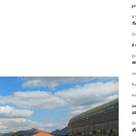
p
B 
ಗೊ
Dr
B
Dr
ಅ
sl
Ku
An
i
ಭಾ
Dh
ಘೋ