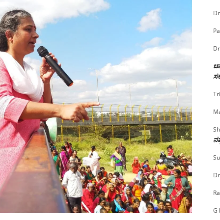
Dr
Pa
Dr
ಚಾ
ಸರ
Tr
Ma
Sh
ನಷ
Su
Dr
Ra
G 