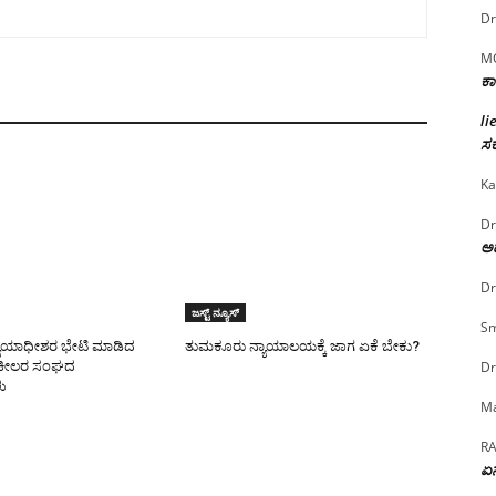
Dr
M
ಕಾ
li
ಸರ
Ka
Dr
ಅದ
Dr
ಜಸ್ಟ್ ನ್ಯೂಸ್
Sm
ಯಾಯಾಧೀಶರ ಭೇಟಿ ಮಾಡಿದ
ತುಮಕೂರು ನ್ಯಾಯಾಲಯಕ್ಕೆ ಜಾಗ ಏಕೆ ಬೇಕು?
Dr
ಕೀಲರ ಸಂಘದ
ು
Ma
R
ಏನ