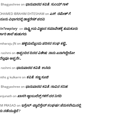
ಭಾನುವಾರದ ಕವಿತೆ: ಸುಂಯ್ ಗಾಳಿ
 Bhagyashree
on
ಎಸ್. ರಮೇಶ್ ಗೆ
OHAMED IBRAHIM EHTESHAM
on
ನೂನು ವಿಭಾಗದಲ್ಲಿ ಡಾಕ್ಟರೇಟ್ ಪದವಿ
eleTewplory
ರಾಷ್ಟ್ರೀಯ ವಿಜ್ಞಾನ ಸಮಾವೇಶಕ್ಕೆ‌ ತುಮಕೂರು
on
್ಕಾರಿ ಶಾಲೆ ಹುಡುಗರು
ಹಳ್ಳಿಯಲ್ಲೊಂದು ಪರಿಸರ ಸಂಘ ಕಟ್ಟಿ…
ntharaju JN
on
ಅಪ್ಪಂದಿರ ದಿನದ ವಿಶೇಷ: ನಾನು ಏನಾಗಿದ್ದೇನೋ‌
 rashmi
on
ೆಲ್ಲವೂ ಅಪ್ಪನೇ…
ಭಾನುವಾರದ ಕವಿತೆ: ಉಸಿರು
 rashmi
on
ಕವಿತೆ: ಸಣ್ಣ ಸೂಜಿ
iths g kulkarni
on
ಭಾನುವಾರದ ಕವಿತೆ :ಸಾವಿನ ಸನಿಹ
 Bhagyashree
on
ಖಾಸಗಿ ಆ್ಯಂಬುಲೆನ್ಸ್ ಗಳಿಗೆ ದರ ನಿಗದಿ
njunath
on
ಇಸ್ರೇಲ್ -ಪ್ಯಾಲಿಸ್ತೇನ್ ಸಂಘರ್ಷ:ಜೆರುಸಲೇಮಿನಲ್ಲಿ
AM PRASAD
on
ು ನಡೆಯುತ್ತಿದೆ ?