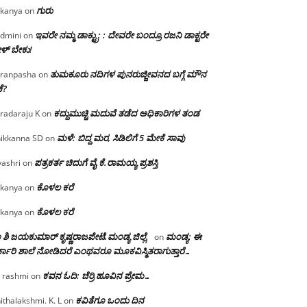
ಗುರು
kanya
on
ಇವರೇ ನಮ್ಮ ಡಾಕ್ಟ್ರು; : ದೇವರೇ ಬಂದ್ರೂ ರಜನಿ ಡಾಕ್ಟರೇ
dmini
on
ಳ್ ಬೇಕು!
ತುಮಕೂರು ನದಿಗಳ ಪುನರುಜ್ಜೀವನದ ಬಗ್ಗೆ ಮೌನ
ranpasha
on
ೆ?
ಕದ್ದುಮುಚ್ಚಿ ಮದುವೆ ತಡೆದ ಅಧಿಕಾರಿಗಳ ತಂಡ
radaraju K
on
ಮಳೆ: ಬಿದ್ದ ಮರ, ಸಿಡಿಲಿಗೆ 5 ಮೇಕೆ ಸಾವು
ikkanna SD
on
ಪತ್ರಕರ್ತ ಚಿದುಗೆ ವೈ.ಕೆ.ರಾಮಯ್ಯ ಪ್ರಶಸ್ತಿ
yashri
on
ಕೊಳಲ ಕರೆ
kanya
on
ಕೊಳಲ ಕರೆ
kanya
on
 ಶಿ ಜಯಕುಮಾರ್ ಕೃಷ್ಣರಾಜಪೇಟೆ.ಮಂಡ್ಯ ಜಿಲ್ಲೆ.
ಮಂಡ್ಯ: ಈ
on
್ಕಾರಿ ಶಾಲೆ ನೋಡಿದರೆ ಎಂಥವರೂ ಮೂಕವಿಸ್ಮಿತರಾಗುತ್ತಾರೆ…
ಕವನ ಓದಿ: ಚೆರ್ರಿ ಹೂವಿನ ಪ್ರೇಮ…
 rashmi
on
ಕವಿತೆಗೂ ಒಂದು ದಿನ
ithalakshmi. K. L
on