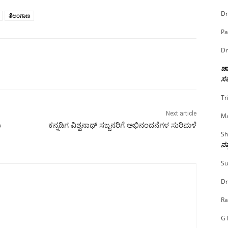
Dr
ತೆಲಂಗಾಣ
Pa
Dr
ಚಾ
ಸರ
Tr
Next article
Ma
ು
ಕನ್ನಡಿಗ ವಿಶ್ವನಾಥ್‌ ಸಜ್ಜನರಿಗೆ ಅಭಿನಂದನೆಗಳ ಸುರಿಮಳೆ
Sh
ನಷ
Su
Dr
Ra
G 