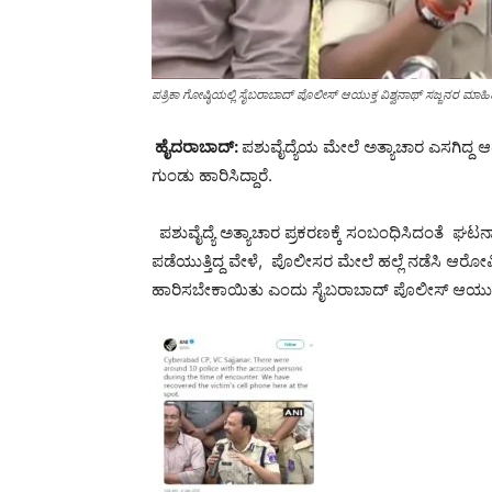
ಪತ್ರಿಕಾ ಗೋಷ್ಠಿಯಲ್ಲಿ ಸೈಬರಾಬಾದ್ ಪೊಲೀಸ್ ಆಯುಕ್ತ ವಿಶ್ವನಾಥ್ ಸಜ್ಜನರ ಮಾಹಿತಿ 
ಹೈದರಾಬಾದ್
:
ಪಶುವೈದ್ಯೆಯ ಮೇಲೆ ಅತ್ಯಾಚಾರ ಎಸಗಿದ್ದ 
ಗುಂಡು ಹಾರಿಸಿದ್ದಾರೆ.
ಪಶುವೈದ್ಯೆ ಅತ್ಯಾಚಾರ ಪ್ರಕರಣಕ್ಕೆ ಸಂಬಂಧಿಸಿದಂತೆ ಘಟ
ಪಡೆಯುತ್ತಿದ್ದ ವೇಳೆ, ಪೊಲೀಸರ ಮೇಲೆ ಹಲ್ಲೆ ನಡೆಸಿ ಆರೋಪಿಗ
ಹಾರಿಸಬೇಕಾಯಿತು ಎಂದು ಸೈಬರಾಬಾದ್‌ ಪೊಲೀಸ್‌ ಆಯುಕ್ತ ವಿಶ್