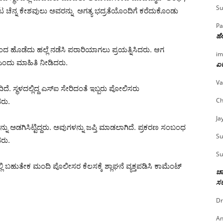
Su
ಟ ಚೆನ್ನ ಕೇಶವುಲು ಅವರನ್ನು ಅಗತ್ಯ ಭದ್ರತೆಯೊಂದಿಗೆ ಕರೆದುಕೊಂಡು
Pa
ಹೇ
ದ ಹೊಡೆದು ಹಲ್ಲೆ ನಡೆಸಿ ಪರಾರಿಯಾಗಲು ಪ್ರಯತ್ನಿಸಿದರು. ಆಗ
im
ಂದು ಮಾಹಿತಿ ನೀಡಿದರು.
ಏಕ
Va
ೆ. ಸ್ಥಳದಲ್ಲಿದ್ದ ಎಸ್‌ಐ ಸೇರಿದಂತೆ ಇಬ್ಬರು ಪೋಲಿಸರು
Ch
ದರು.
Ja
ು ಅಡಗಿಸಿಟ್ಟಿದ್ದರು. ಅವುಗಳನ್ನು ಜಪ್ತಿ ಮಾಡಲಾಗಿದೆ. ಪ್ರಕರಣ ಸಂಬಂಧ
Su
ದರು.
Su
 ಬಹುತೇಕ ಮಂದಿ ಪೊಲೀಸರ ಕೆಲಸಕ್ಕೆ ಶ್ಲಾಘನೆ ವ್ಯಕ್ತಪಡಿಸಿ ಕಾಮೆಂಟ್
ಚಾ
ಸರ
Dr
An