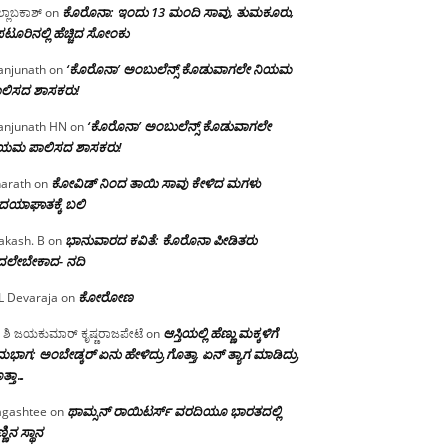
ಕೊರೊನಾ: ಇಂದು 13 ಮಂದಿ ಸಾವು, ತುಮಕೂರು,
್ಲಾಬಕಾಶ್
on
ಪಟೂರಿನಲ್ಲಿ ಹೆಚ್ಚಿದ ಸೋಂಕು
‘ಕೊರೊನಾ’ ಅಂಬುಲೆನ್ಸ್ ಕೊಡುವಾಗಲೇ ನಿಯಮ
njunath
on
ಲಿಸದ ಶಾಸಕರು!
‘ಕೊರೊನಾ’ ಅಂಬುಲೆನ್ಸ್ ಕೊಡುವಾಗಲೇ
njunath HN
on
ಿಯಮ ಪಾಲಿಸದ ಶಾಸಕರು!
ಕೋವಿಡ್ ನಿಂದ ತಾಯಿ ಸಾವು ಕೇಳಿದ ಮಗಳು
arath
on
ದಯಾಘಾತಕ್ಕೆ ಬಲಿ
ಭಾನುವಾರದ ಕವಿತೆ: ಕೊರೊನಾ ಪೀಡಿತರು
akash. B
on
ದಲೇಬೇಕಾದ- ನದಿ
ಕೋರೋಣ
L Devaraja
on
ಆಸ್ತಿಯಲ್ಲಿ ಹೆಣ್ಣು ಮಕ್ಕಳಿಗೆ
 ಶಿ ಜಯಕುಮಾರ್ ಕೃಷ್ಣರಾಜಪೇಟೆ
on
ಭಾಗ; ಅಂಬೇಡ್ಕರ್ ಏನು ಹೇಳಿದ್ರು ಗೊತ್ತಾ, ಏನ್ ತ್ಯಾಗ ಮಾಡಿದ್ರು
ತ್ತಾ…
ಥಾಮ್ಸನ್ ರಾಯಿಟರ್ಸ್ ವರದಿಯೂ ಭಾರತದಲ್ಲಿ
gashtee
on
್ಣಿನ ಸ್ಥಾನ‌