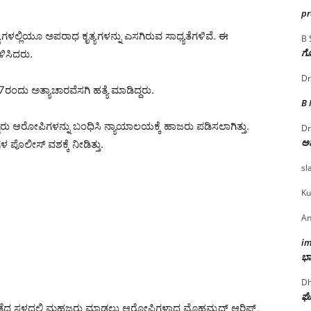
p
ಳಲ್ಲಿಯೂ ಅಪರಾಧ ಕೃತ್ಯಗಳನ್ನು ಎಸಗಿರುವ ಸಾಧ್ಯತೆಗಳಿವೆ. ಈ
B 
ಗೊ
ಳಿಸಿದರು.
Dr
ರಂದು ಅತ್ಯಾಚಾರವೆಸಗಿ ಹತ್ಯೆ ಮಾಡಿದ್ದರು.
B
್ವರು ಆರೋಪಿಗಳನ್ನು ಬಂಧಿಸಿ ನ್ಯಾಯಾಲಯಕ್ಕೆ ಹಾಜರು ಪಡಿಸಲಾಗಿತ್ತು.
Dr
ಅ
ಪೊಲೀಸ್‌ ವಶಕ್ಕೆ ನೀಡಿತ್ತು.
sl
Ku
An
i
ಭಾ
Dh
ಘೋ
ೃತ್ಯ ನಡೆದ ಸ್ಥಳದಲ್ಲಿ ಮಹಜರು ಮಾಡಲು ಆರೋಪಿಗಳಾದ ಮೊಹಮ್ಮದ್ ಆರಿಫ್,