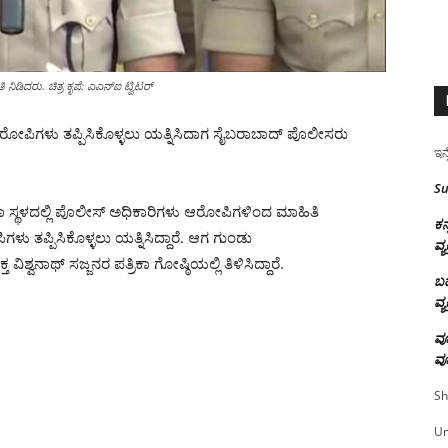
ನಿಡಿದರು. ಚಿತ್ರ ಕೃಪೆ: ಎಎನ್ಐ ಟ್ವಿಟರ್
ಆರೋಪಿಗಳು ತಪ್ಪಿಸಿಕೊಳ್ಳಲು ಯತ್ನಿಸಿದಾಗ ಸೈಬರಾಬಾದ್ ಪೊಲೀಸರು
ಇನ್
Su
ನಾ ಸ್ಥಳದಲ್ಲಿ ಪೊಲೀಸ್ ಅಧಿಕಾರಿಗಳು ಆರೋಪಿಗಳಿಂದ ಮಾಹಿತಿ
ಕನ
ಳು ತಪ್ಪಿಸಿಕೊಳ್ಳಲು ಯತ್ನಿಸಿದ್ದಾರೆ. ಆಗ ಗುಂಡು
ವ್ಯ
ವನಾಥ್ ಸಜ್ಜನರ ಪತ್ರಿಕಾ ಗೋಷ್ಠಿಯಲ್ಲಿ ತಿಳಿಸಿದ್ದಾರೆ.
ಬಹ
ವ್ಯ
ವೂ
ವೂ
Sh
U