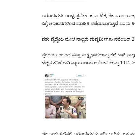
ಆರೋಪಿಗಳು ಆಂಧ್ರ ಪ್ರದೇಶ, ಕರ್ನಾಟಕ, ತೆಲಂಗಾಣ ರಾಜ್ಯಗ
ಬಗ್ಗೆ ಅಧಿಕಾರಿಗಳಿಂದ ಮಾಹಿತಿ ಪಡೆಯಲಾಗುತ್ತಿದೆ ಎಂದು ತಿ
ಪಶು ವೈದ್ಯೆಯ ಮೇಲೆ ನಾಲ್ವರು ದುಷ್ಕರ್ಮಿಗಳು ನವೆಂಬರ್ 27
ಪ್ರಕರಣ ಸಂಬಂಧ ಸೂಕ್ತ ಸಾಕ್ಷ್ಯಧಾರಗಳನ್ನು ಕಲೆ ಹಾಕಿ ನಾಲ
ಹೆಚ್ಚಿನ ತನಿಖೆಗಾಗಿ ನ್ಯಾಯಾಲಯ ಆರೋಪಿಗಳನ್ನು 10 ದಿನಗಳ 
ಚರ್ಲಪಲ್ಲಿ ಜೈಲಿನಲ್ಲಿ ಆರೋಪಿಗಳನ್ನು ಇರಿಸಲಾಗಿತ್ತು. ಕ