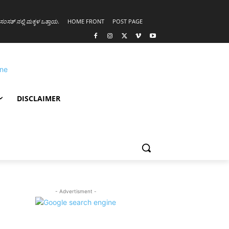
ಸಂಸತ್ ನಲ್ಲಿ ಮಕ್ಕಳ ಒತ್ತಾಯ
.
HOME FRONT
POST PAGE
DISCLAIMER
- Advertisment -