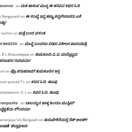
rasanna
ಮತ ಹಾಕುವ ಮುನ್ನ ಈ ಹಸಿವಿನ ಕಥನ ಓದಿ
on
ಈ ಸಂಖ್ಯೆ ಇದ್ದ ಹಣ್ಣು ತಿನ್ನಲೇಬಾರದು ಏಕೆ
S Ranganath
on
ತ್ತಾ?
ಮತ್ತೆ ಬಂದ ವಸಂತ
 rashmi
on
 N NAGESH
ಬೊಬ್ಬೆ ಬಂದರೂ ಬಿಡದ ವಕೀಲರ ಪಾದಯಾತ್ರೆ
on
ತುಮಕೂರು‌ ವಿ.ವಿ.ಯಲ್ಲೊಬ್ಬರು
. B L Mukundappa
on
ಪರೂಪದ ಗುರುವರ್ಯ
ಪ್ರೊ.ಪರುಷರಾಮ್ ತುಮಕೂರಿನ ಆಸ್ತಿ
ash
on
ಕವನ ಓದಿ: ಹೂವು
sum prasad T.L
on
ಕವನ ಓದಿ: ಹೂವು
ithalakshmi. K. L
on
mranpasha
ಬಾಬಯ್ಯನ ಪಾಳ್ಯ ಹಿಂದೂ ಮುಸ್ಲಿಮ್
on
ವೈಕ್ಯತೆಯ ಸೌಂದರ್ಯ
ತುರುವೇಕೆರೆಯಲ್ಲಿ ರೆಡ್ ಅಲರ್ಟ್
ananjaya S/o Rangaiah
on
ಷಣೆ: ಜಿಲ್ಲಾಧಿಕಾರಿ