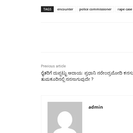
TAGS
encounter
police commissioner
rape case
Share
Previous article
ರೈತರಿಗೆ ದುಪ್ಪಟ್ಟು ಆದಾಯ: ಪ್ರಧಾನಿ ನರೇಂದ್ರಮೋದಿ ಕನಸ
ತುಮಕೂರಿನಲ್ಲಿ ನನಸಾಗುವುದೇ ?
admin