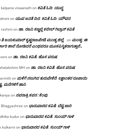
ಕವಿತೆ ಓದಿ: ಯುದ್ಧ
 kalpana viswanath
on
ಯುವ ಜನತೆ ದಿನ: ಕವಿತೆ ಓದಿ- ಯೌವನ
dmini
on
ಡಾ. ರಜನಿ‌ ಕಣ್ಣಲ್ಲಿ ಕಲೀಲ್ ಗಿಬ್ರಾನ್ ಕವಿತೆ
 rashmi
on
 ಶಿ ಜಯಕುಮಾರ್ ಕೃಷ್ಣರಾಜಪೇಟೆ.ಮಂಡ್ಯ ಜಿಲ್ಲೆ.
ಮಂಡ್ಯ: ಈ
on
್ಕಾರಿ ಶಾಲೆ ನೋಡಿದರೆ ಎಂಥವರೂ ಮೂಕವಿಸ್ಮಿತರಾಗುತ್ತಾರೆ…
ಡಾ. ರಜನಿ ಕವಿತೆ: ಹೊಸ ವರುಷ
iveni
on
ಡಾ. ರಜನಿ ಕವಿತೆ: ಹೊಸ ವರುಷ
halakshmi MH
on
ಮಳೆಗೆ ನಲುಗಿದ ತುರುವೇಕೆರೆ: ಲಕ್ಷಾಂತರ ರೂಪಾಯಿ
armith
on
್ಟ, ಮನೆಗಳಿಗೆ ಹಾನಿ
ನವರಾತ್ರಿ ಕವನ :ಕೆಂಪು
kanya
on
ಭಾನುವಾರದ ಕವಿತೆ: ಬೆಟ್ಟ ಜಾರಿ
 Bhagyashree
on
ಭಾನುವಾರದ ಕವಿತೆ: ಸುಂಯ್ ಗಾಳಿ
dhika kudur
on
ಭಾನುವಾರದ ಕವಿತೆ: ಸುಂಯ್ ಗಾಳಿ
k kulkarni
on