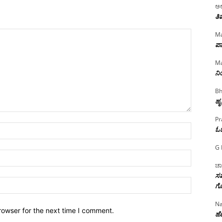
ಅಲ
ತಿ
Ma
ಪಾ
Ma
ನ
Bh
ಹೃ
Pr
Name:*
ಓ
G 
Email:*
ಚಾ
ಸಮ
Website:
ಗೊ
Na
rowser for the next time I comment.
ಹೆಣ