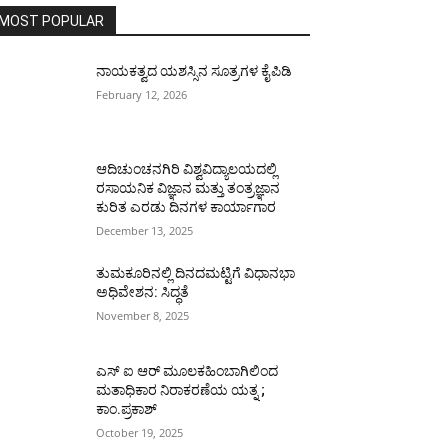
MOST POPULAR
ನಾಯಕತ್ವದ ಯಶಸ್ಸಿನ ಸೂತ್ರಗಳ ಕೈಪಿಡಿ
February 12, 2026
ಆದಿಚುಂಚನಗಿರಿ ವಿಶ್ವವಿದ್ಯಾಲಯದಲ್ಲಿ
ರಸಾಯನಿಕ ವಿಜ್ಞಾನ ಮತ್ತು ತಂತ್ರಜ್ಞಾನ
ಕುರಿತ ಎರಡು ದಿನಗಳ ಕಾರ್ಯಾಗಾರ
December 13, 2025
ತುಮಕೂರಿನಲ್ಲಿ ದಿನದಮಟ್ಟಿಗೆ ವಿಧಾನಭಾ
ಅಧಿವೇಶನ: ಸಿದ್ಧತೆ
November 8, 2025
ಎಸ್ ಐ ಆರ್ ಮೂಲಕಹಿಂಬಾಗಿಲಿಂದ
ಮತಾಧಿಕಾರ ನಿರಾಕರಣೆಯ ಯತ್ನ ;
ಕಾಂ.ಪ್ರಕಾಶ್
October 19, 2025