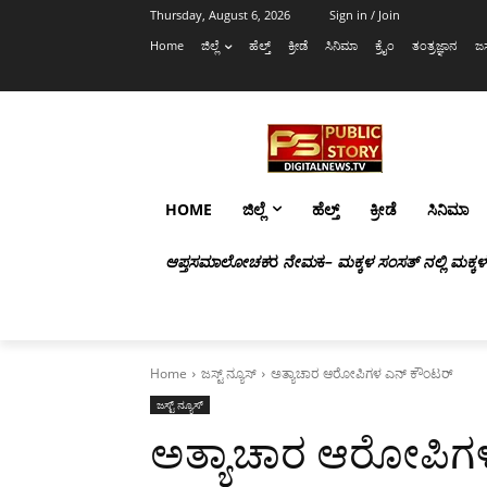
Thursday, August 6, 2026
Sign in / Join
Home
ಜಿಲ್ಲೆ
ಹೆಲ್ತ್
ಕ್ರೀಡೆ
ಸಿನಿಮಾ
ಕ್ರೈಂ
ತಂತ್ರಜ್ಞಾನ
ಜಸ
HOME
ಜಿಲ್ಲೆ
ಹೆಲ್ತ್
ಕ್ರೀಡೆ
ಸಿನಿಮಾ
ಆಪ್ತಸಮಾಲೋಚಕ
ರ
ನೇಮ
ಕ
– ಮಕ್ಕಳ ಸಂಸತ್ ನಲ್ಲಿ ಮಕ್ಕ
Home
ಜಸ್ಟ್ ನ್ಯೂಸ್
ಅತ್ಯಾಚಾರ ಆರೋಪಿಗಳ ಎನ್ ಕೌಂಟರ್
ಜಸ್ಟ್ ನ್ಯೂಸ್
ಅತ್ಯಾಚಾರ ಆರೋಪಿಗ