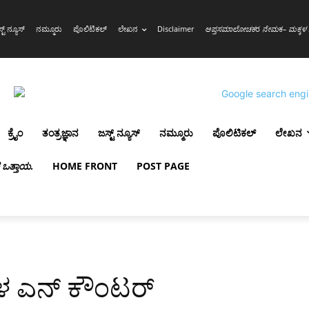
್ಟ್ ನ್ಯೂಸ್
ನಮ್ಮೂರು
ಪೊಲಿಟಿಕಲ್
ಲೇಖನ
Disclaimer
ಆಪ್ತಸಮಾಲೋಚಕ
ರ
ನೇಮ
ಕ
– ಮಕ್ಕಳ 
ಕ್ರೈಂ
ತಂತ್ರಜ್ಞಾನ
ಜಸ್ಟ್ ನ್ಯೂಸ್
ನಮ್ಮೂರು
ಪೊಲಿಟಿಕಲ್
ಲೇಖನ
ಳ ಒತ್ತಾಯ
.
HOME FRONT
POST PAGE
ಳ ಎನ್ ಕೌಂಟರ್