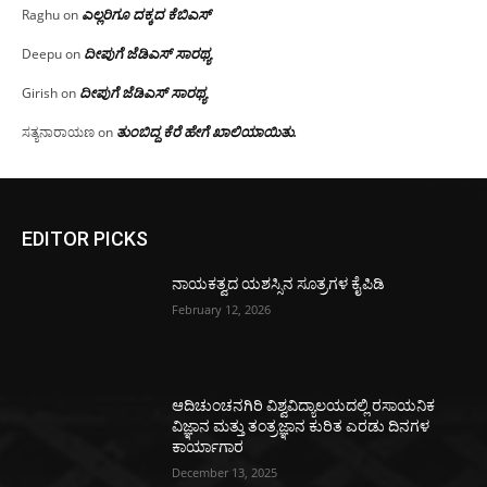
ಎಲ್ಲರಿಗೂ ದಕ್ಕದ ಕೆಬಿಎಸ್
Raghu
on
ದೀಪುಗೆ ಜೆಡಿಎಸ್ ಸಾರಥ್ಯ
Deepu
on
ದೀಪುಗೆ ಜೆಡಿಎಸ್ ಸಾರಥ್ಯ
Girish
on
ತುಂಬಿದ್ದ ಕೆರೆ ಹೇಗೆ ಖಾಲಿಯಾಯಿತು.
ಸತ್ಯನಾರಾಯಣ
on
EDITOR PICKS
ನಾಯಕತ್ವದ ಯಶಸ್ಸಿನ ಸೂತ್ರಗಳ ಕೈಪಿಡಿ
February 12, 2026
ಆದಿಚುಂಚನಗಿರಿ ವಿಶ್ವವಿದ್ಯಾಲಯದಲ್ಲಿ ರಸಾಯನಿಕ
ವಿಜ್ಞಾನ ಮತ್ತು ತಂತ್ರಜ್ಞಾನ ಕುರಿತ ಎರಡು ದಿನಗಳ
ಕಾರ್ಯಾಗಾರ
December 13, 2025