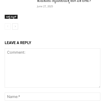
ತುಮಕೂರು ನ್ಯಾಯಾಲಯಕ್ಕೆ ಜಾಗ ಏಕೆ ಬೇಕು?
June 27, 2025
ಜಸ್ಟ್ ನ್ಯೂಸ್
LEAVE A REPLY
Comment:
Na