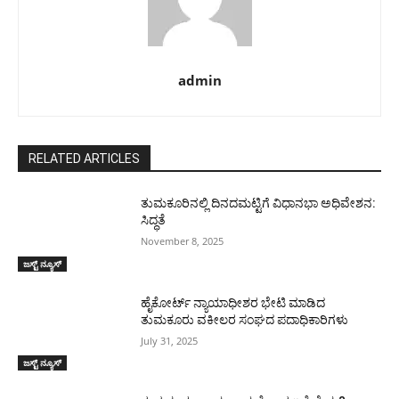
admin
RELATED ARTICLES
ತುಮಕೂರಿನಲ್ಲಿ ದಿನದಮಟ್ಟಿಗೆ ವಿಧಾನಭಾ ಅಧಿವೇಶನ:
ಸಿದ್ಧತೆ
November 8, 2025
ಜಸ್ಟ್ ನ್ಯೂಸ್
ಹೈಕೋರ್ಟ್ ನ್ಯಾಯಾಧೀಶರ ಭೇಟಿ ಮಾಡಿದ
ತುಮಕೂರು ವಕೀಲರ ಸಂಘದ ಪದಾಧಿಕಾರಿಗಳು
July 31, 2025
ಜಸ್ಟ್ ನ್ಯೂಸ್