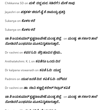
ಮಳೆ: ಬಿದ್ದ ಮರ, ಸಿಡಿಲಿಗೆ 5 ಮೇಕೆ ಸಾವು
Chikkanna SD
on
ಪತ್ರಕರ್ತ ಚಿದುಗೆ ವೈ.ಕೆ.ರಾಮಯ್ಯ ಪ್ರಶಸ್ತಿ
Jayashri
on
ಕೊಳಲ ಕರೆ
Sukanya
on
ಕೊಳಲ ಕರೆ
Sukanya
on
ಚಾ ಶಿ ಜಯಕುಮಾರ್ ಕೃಷ್ಣರಾಜಪೇಟೆ.ಮಂಡ್ಯ ಜಿಲ್ಲೆ.
ಮಂಡ್ಯ: ಈ ಸರ್ಕಾರಿ ಶಾಲೆ
on
ನೋಡಿದರೆ ಎಂಥವರೂ ಮೂಕವಿಸ್ಮಿತರಾಗುತ್ತಾರೆ…
ಕವನ ಓದಿ: ಚೆರ್ರಿ ಹೂವಿನ ಪ್ರೇಮ…
Dr rashmi
on
ಕವಿತೆಗೂ ಒಂದು ದಿನ
Anithalakshmi. K. L
on
ಕವಿತೆ ಓದಿ: ಯುದ್ಧ
Dr kalpana viswanath
on
ಯುವ ಜನತೆ ದಿನ: ಕವಿತೆ ಓದಿ- ಯೌವನ
Padmini
on
ಡಾ. ರಜನಿ‌ ಕಣ್ಣಲ್ಲಿ ಕಲೀಲ್ ಗಿಬ್ರಾನ್ ಕವಿತೆ
Dr rashmi
on
ಚಾ ಶಿ ಜಯಕುಮಾರ್ ಕೃಷ್ಣರಾಜಪೇಟೆ.ಮಂಡ್ಯ ಜಿಲ್ಲೆ.
ಮಂಡ್ಯ: ಈ ಸರ್ಕಾರಿ ಶಾಲೆ
on
ನೋಡಿದರೆ ಎಂಥವರೂ ಮೂಕವಿಸ್ಮಿತರಾಗುತ್ತಾರೆ…