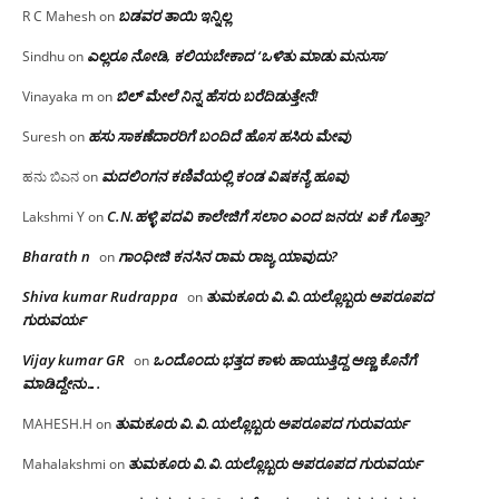
ಬಡವರ ತಾಯಿ ಇನ್ನಿಲ್ಲ
R C Mahesh
on
ಎಲ್ಲರೂ ನೋಡಿ, ಕಲಿಯಬೇಕಾದ ‘ಒಳಿತು ಮಾಡು ಮನುಸಾ’
Sindhu
on
ಬಿಲ್ ಮೇಲೆ ನಿನ್ನ ಹೆಸರು ಬರೆದಿಡುತ್ತೇನೆ!
Vinayaka m
on
ಹಸು ಸಾಕಣೆದಾರರಿಗೆ ಬಂದಿದೆ ಹೊಸ ಹಸಿರು ಮೇವು
Suresh
on
ಮದಲಿಂಗನ ಕಣಿವೆಯಲ್ಲಿ ಕಂಡ ವಿಷಕನ್ಯೆ ಹೂವು
ಹನು ಬಿಎನ
on
C.N.ಹಳ್ಳಿ ಪದವಿ ಕಾಲೇಜಿಗೆ ಸಲಾಂ‌ ಎಂದ ಜನರು! ಏಕೆ ಗೊತ್ತಾ?
Lakshmi Y
on
Bharath n
ಗಾಂಧೀಜಿ ಕನಸಿನ ರಾಮ ರಾಜ್ಯ ಯಾವುದು?
on
Shiva kumar Rudrappa
ತುಮಕೂರು‌ ವಿ.ವಿ.ಯಲ್ಲೊಬ್ಬರು ಅಪರೂಪದ
on
ಗುರುವರ್ಯ
Vijay kumar GR
ಒಂದೊಂದು ಭತ್ತದ ಕಾಳು ಹಾಯುತ್ತಿದ್ದ ಅಣ್ಣ ಕೊನೆಗೆ
on
ಮಾಡಿದ್ದೇನು….
ತುಮಕೂರು‌ ವಿ.ವಿ.ಯಲ್ಲೊಬ್ಬರು ಅಪರೂಪದ ಗುರುವರ್ಯ
MAHESH.H
on
ತುಮಕೂರು‌ ವಿ.ವಿ.ಯಲ್ಲೊಬ್ಬರು ಅಪರೂಪದ ಗುರುವರ್ಯ
Mahalakshmi
on