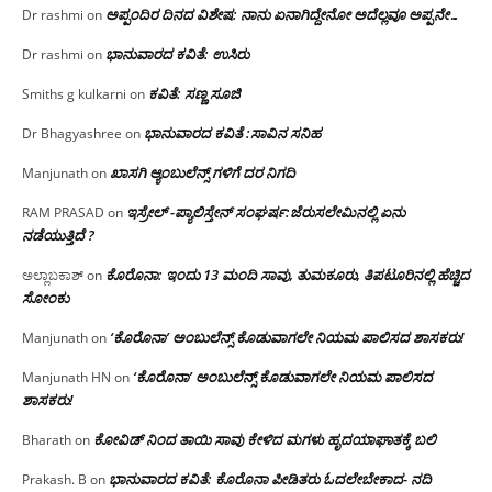
ಅಪ್ಪಂದಿರ ದಿನದ ವಿಶೇಷ: ನಾನು ಏನಾಗಿದ್ದೇನೋ‌ ಅದೆಲ್ಲವೂ ಅಪ್ಪನೇ…
Dr rashmi
on
ಭಾನುವಾರದ ಕವಿತೆ: ಉಸಿರು
Dr rashmi
on
ಕವಿತೆ: ಸಣ್ಣ ಸೂಜಿ
Smiths g kulkarni
on
ಭಾನುವಾರದ ಕವಿತೆ :ಸಾವಿನ ಸನಿಹ
Dr Bhagyashree
on
ಖಾಸಗಿ ಆ್ಯಂಬುಲೆನ್ಸ್ ಗಳಿಗೆ ದರ ನಿಗದಿ
Manjunath
on
ಇಸ್ರೇಲ್ -ಪ್ಯಾಲಿಸ್ತೇನ್ ಸಂಘರ್ಷ:ಜೆರುಸಲೇಮಿನಲ್ಲಿ ಏನು
RAM PRASAD
on
ನಡೆಯುತ್ತಿದೆ ?
ಕೊರೊನಾ: ಇಂದು 13 ಮಂದಿ ಸಾವು, ತುಮಕೂರು, ತಿಪಟೂರಿನಲ್ಲಿ ಹೆಚ್ಚಿದ
ಅಲ್ಲಾಬಕಾಶ್
on
ಸೋಂಕು
‘ಕೊರೊನಾ’ ಅಂಬುಲೆನ್ಸ್ ಕೊಡುವಾಗಲೇ ನಿಯಮ ಪಾಲಿಸದ ಶಾಸಕರು!
Manjunath
on
‘ಕೊರೊನಾ’ ಅಂಬುಲೆನ್ಸ್ ಕೊಡುವಾಗಲೇ ನಿಯಮ ಪಾಲಿಸದ
Manjunath HN
on
ಶಾಸಕರು!
ಕೋವಿಡ್ ನಿಂದ ತಾಯಿ ಸಾವು ಕೇಳಿದ ಮಗಳು ಹೃದಯಾಘಾತಕ್ಕೆ ಬಲಿ
Bharath
on
ಭಾನುವಾರದ ಕವಿತೆ: ಕೊರೊನಾ ಪೀಡಿತರು ಓದಲೇಬೇಕಾದ- ನದಿ
Prakash. B
on