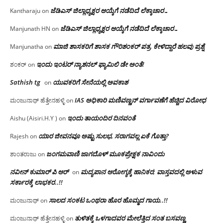
ಜೆಡಿಎಸ್ ಜಿಲ್ಲಾಧ್ಯಕ್ಷರ ಆಯ್ಕೆಗೆ ನಡೆದಿದೆ ಲೆಕ್ಕಾಚಾರ…
Kantharaju
on
ಜೆಡಿಎಸ್ ಜಿಲ್ಲಾಧ್ಯಕ್ಷರ ಆಯ್ಕೆಗೆ ನಡೆದಿದೆ ಲೆಕ್ಕಾಚಾರ…
Manjunath HN
on
ಮಾಜಿ ಶಾಸಕರಿಗೆ ಶಾಸಕ ಗೌರಿಶಂಕರ್ ಪತ್ರ, ಕೇಳಿದ್ದಾರೆ ಹಲವು ಪ್ರಶ್ನೆ
Manjunatha
on
ಇಂದು ಇಂಟರ್ ನ್ಯಾಶನಲ್ ಫ್ಯಾಮಿಲಿ ಡೇ ಅಂತೆ!
ಶಂಕರ್
on
Sathish tg
ಯುವಕರಿಗೆ ಸೇನೆಯಲ್ಲಿ ಅವಕಾಶ
on
IAS ಅಧಿಕಾರಿ ಮಣಿವಣ್ಣನ್ ವರ್ಗಾವಣೆಗೆ ಹೆಚ್ಚಿದ‌ ವಿರೋಧ
ಮಂಜುನಾಥ್ ಹೆತ್ತೇನಹಳ್ಳಿ
on
ಇಂದು ತಾಯಂದಿರ ದಿನವಂತೆ
Aishu (Aisiri.H.Y )
on
ಯಾರ ಜೀವನವೂ ಅಷ್ಟು ಸುಲಭ, ಸರಾಗವಲ್ಲ ಏಕೆ ಗೊತ್ತಾ?
Rajesh
on
ಜಂಗಮವಾಣಿ ಜಾಗದೊಳ್ ಮೂಕಪ್ರೇಕ್ಷಕ ನಾವಿಂದು
ಶಾಂತರಾಜು
on
ನವೀನ್ ಕುಮಾರ್ ಪಿ ಆರ್
ಮದ್ಯಪಾನ ಆರೋಗ್ಯಕ್ಕೆ ಹಾನಿಕರ; ವಾಸ್ತವದಲ್ಲಿ ಅಳುವ
on
ಸರ್ಕಾರಕ್ಕೆ ಲಾಭಕರ..!!
ಸಾಲದ ಸಂಕಟ ಒಂಥರಾ ಹೊರ ಹೊಮ್ಮದ ಗಾಯ..!!
ಮಂಜುನಾಥ್
on
ತುಳಿತಕ್ಕೆ ಒಳಗಾದವರ ಮೇಲೆತ್ತಿದ ಸಂತ ಬಸವಣ್ಣ
ಮಂಜುನಾಥ್ ಹೆತ್ತೇನಹಳ್ಳಿ
on