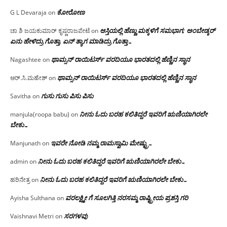
ಕೋರೋಣ
G L Devaraja
on
ಆಸ್ತಿಯಲ್ಲಿ ಹೆಣ್ಣು ಮಕ್ಕಳಿಗೆ ಸಮಭಾಗ; ಅಂಬೇಡ್ಕರ್
ಚಾ ಶಿ ಜಯಕುಮಾರ್ ಕೃಷ್ಣರಾಜಪೇಟೆ
on
ಏನು ಹೇಳಿದ್ರು ಗೊತ್ತಾ, ಏನ್ ತ್ಯಾಗ ಮಾಡಿದ್ರು ಗೊತ್ತಾ…
ಥಾಮ್ಸನ್ ರಾಯಿಟರ್ಸ್ ವರದಿಯೂ ಭಾರತದಲ್ಲಿ ಹೆಣ್ಣಿನ ಸ್ಥಾನ‌
Nagashtee
on
ಥಾಮ್ಸನ್ ರಾಯಿಟರ್ಸ್ ವರದಿಯೂ ಭಾರತದಲ್ಲಿ ಹೆಣ್ಣಿನ ಸ್ಥಾನ‌
ಆರ್.ಸಿ.ಮಹೇಶ್
on
ಗುಸು ಗುಸು ಪಿಸು ಪಿಸು
Savitha
on
ನೀನು ಓದು ಬರಹ ಕಲಿತಿದ್ದರೆ ಇವರಿಗೆ ಋಣಿಯಾಗಿರಲೇ
manjula(roopa babu)
on
ಬೇಕು…
ಇವರೇ‌ ನೋಡಿ‌ ನಮ್ಮ‌ ರಾಮಸ್ವಾಮಿ ಮೇಷ್ಟ್ರು…
Manjunath
on
ನೀನು ಓದು ಬರಹ ಕಲಿತಿದ್ದರೆ ಇವರಿಗೆ ಋಣಿಯಾಗಿರಲೇ ಬೇಕು…
admin
on
ನೀನು ಓದು ಬರಹ ಕಲಿತಿದ್ದರೆ ಇವರಿಗೆ ಋಣಿಯಾಗಿರಲೇ ಬೇಕು…
ಹರಿನೇತ್ರ
on
ವರಲಕ್ಷ್ಮೀ ಗೆ ಸೂಲಗಿತ್ತಿ ನರಸಮ್ಮ‌ ರಾಷ್ಟ್ರೀಯ ಪ್ರಶಸ್ತಿ ಗರಿ
Ayisha Sulthana
on
ಸರಗಳವು
Vaishnavi Metri
on