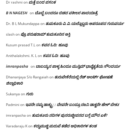
ಮತ್ತೆ ಬಂದ ವಸಂತ
Dr rashmi
on
B N NAGESH
ಬೊಬ್ಬೆ ಬಂದರೂ ಬಿಡದ ವಕೀಲರ ಪಾದಯಾತ್ರೆ
on
ತುಮಕೂರು‌ ವಿ.ವಿ.ಯಲ್ಲೊಬ್ಬರು ಅಪರೂಪದ ಗುರುವರ್ಯ
Dr. B L Mukundappa
on
ಪ್ರೊ.ಪರುಷರಾಮ್ ತುಮಕೂರಿನ ಆಸ್ತಿ
slash
on
ಕವನ ಓದಿ: ಹೂವು
Kusum prasad T.L
on
ಕವನ ಓದಿ: ಹೂವು
Anithalakshmi. K. L
on
imranpasha
ಬಾಬಯ್ಯನ ಪಾಳ್ಯ ಹಿಂದೂ ಮುಸ್ಲಿಮ್ ಭಾವೈಕ್ಯತೆಯ ಸೌಂದರ್ಯ
on
ತುರುವೇಕೆರೆಯಲ್ಲಿ ರೆಡ್ ಅಲರ್ಟ್ ಘೋಷಣೆ:
Dhananjaya S/o Rangaiah
on
ಜಿಲ್ಲಾಧಿಕಾರಿ
ಗುರು
Sukanya
on
ಇವರೇ ನಮ್ಮ ಡಾಕ್ಟ್ರು; : ದೇವರೇ ಬಂದ್ರೂ ರಜನಿ ಡಾಕ್ಟರೇ ಹೇಳ್ ಬೇಕು!
Padmini
on
ತುಮಕೂರು ನದಿಗಳ ಪುನರುಜ್ಜೀವನದ ಬಗ್ಗೆ ಮೌನ ಏಕೆ?
imranpasha
on
ಕದ್ದುಮುಚ್ಚಿ ಮದುವೆ ತಡೆದ ಅಧಿಕಾರಿಗಳ ತಂಡ
Varadaraju K
on