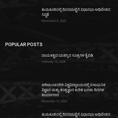
ತುಮಕೂರಿನಲ್ಲಿ ದಿನದಮಟ್ಟಿಗೆ ವಿಧಾನಭಾ ಅಧಿವೇಶನ:
ಸಿದ್ಧತೆ
November 8, 2025
POPULAR POSTS
ನಾಯಕತ್ವದ ಯಶಸ್ಸಿನ ಸೂತ್ರಗಳ ಕೈಪಿಡಿ
February 12, 2026
ಆದಿಚುಂಚನಗಿರಿ ವಿಶ್ವವಿದ್ಯಾಲಯದಲ್ಲಿ ರಸಾಯನಿಕ
ವಿಜ್ಞಾನ ಮತ್ತು ತಂತ್ರಜ್ಞಾನ ಕುರಿತ ಎರಡು ದಿನಗಳ
ಕಾರ್ಯಾಗಾರ
December 13, 2025
ತುಮಕೂರಿನಲ್ಲಿ ದಿನದಮಟ್ಟಿಗೆ ವಿಧಾನಭಾ ಅಧಿವೇಶನ: