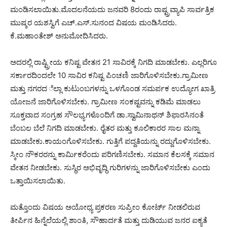
ಮಂಡಿಸಲಾಯಿತು.ಮೊದಲನೆಯದು ಜನವರಿ 8ರಂದು ರಾಷ್ಟ್ರವ್ಯಾಪಿ ಸಾರ್ವತ್ರಿಕ
ಮುಷ್ಕರ ಯಶಸ್ವಿಗೆ ಎಚ್.ಎಸ್.ಸುನಂದ ವಿಷಯ ಮಂಡಿಸಿದರು.
ಕೆ.ಮಹಾಂತೇಶ್ ಅನುಮೋದಿಸಿದರು.
ಅದರಲ್ಲಿ ರಾಷ್ಟ್ರೀಯ ಕನಿಷ್ಟ ವೇತನ 21 ಸಾವಿರಕ್ಕೆ ನಿಗದಿ ಮಾಡಬೇಕು. ಎಲ್ಲರಿಗೂ
ಸರ್ಕಾರದಿಂದಲೇ 10 ಸಾವಿರ ಕನಿಷ್ಟ ಪಿಂಚಣಿ ಜಾರಿಗೊಳಿಸಬೇಕು.ಗ್ರಾಮೀಣ
ಮತ್ತು ನಗರದ ೆಲ್ಲಾ ಕುಟುಂಬಗಳನ್ನು ಒಳಗೊಂಡ ಸಮರ್ಪಕ ಉದ್ಯೋಗ ಖಾತ್ರಿ
ಯೋಜನೆ ಜಾರಿಗೊಳಿಸಬೇಕು. ಗ್ರಾಮೀಣ ಸಂಕಷ್ಟವನ್ನು ಕಡಿಮೆ ಮಾಡಲು
ಸೂಕ್ತವಾದ ಸಂಗ್ರಹ ಸೌಲಭ್ಯಗಳೊಂದಿಗೆ ಡಾ.ಸ್ವಾಮಿನಾಥನ್ ಶಿಫಾರಸಿನಂತೆ
ಬೆಂಬಲ ಬೆಲೆ ನಿಗದಿ ಮಾಡಬೇಕು. ರೈತರ ಮತ್ತು ಕೂಲಿಕಾರರ ಸಾಲ ಮನ್ನಾ
ಮಾಡಬೇಕು.ಕಾಯಂಗೊಳಿಸಬೇಕು. ಗುತ್ತಿಗೆ ಪದ್ದತಿಯನ್ನು ರದ್ದುಗೊಳಿಸಬೇಕು.
ಸ್ಕೀಂ ನೌಕರರನ್ನು ಕಾರ್ಮಿಕರೆಂದು ಪರಿಗಣಿಸಬೇಕು. ಸಮಾನ ಕೆಲಸಕ್ಕೆ ಸಮಾನ
ವೇತನ ನೀಡಬೇಕು. ಸುಸ್ಥಿರ ಅಭಿವೃದ್ಧಿ ಗುರಿಗಳನ್ನು ಜಾರಿಗೊಳಿಸಬೇಕು ಎಂದು
ಒತ್ತಾಯಿಸಲಾಯಿತು.
ಮತ್ತೊಂದು ವಿಷಯ ಅಯೋಧ್ಯ ಪ್ರಕರಣ ಸುಪ್ರೀಂ ಕೋರ್ಟ್ ನೀಡಲಿರುವ
ತೀರ್ಪಿನ ಹಿನ್ನೆಲೆಯಲ್ಲಿ ಶಾಂತಿ, ಸೌಹಾರ್ದತೆ ಮತ್ತು ದುಡಿಯುವ ಜನರ ಐಕ್ಯತೆ