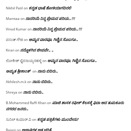
ಕನ್ನಡ ಭಾಷೆ ಶೋಕಿಯಾಗದಿರಲಿ
Nikhil Patil
on
ನಾನರಿಯೆ ನಿನ್ನ ಪ್ರೇಮದ ಪರಿಯ…!!!
Mamtaa
on
ನಾನರಿಯೆ ನಿನ್ನ ಪ್ರೇಮದ ಪರಿಯ…!!!
Vinod Kumar
on
ಅಮ್ಮನ ವಾರವೂ, ಗಿಣ್ಣಿನ ಸೊಬಗೂ…
ವಸಂತ್ ಗೌಡ
on
ನನ್ನೊಳಗಿನ ಜೀವವೇ……
Kiran
on
ಅಮ್ಮನ ವಾರವೂ, ಗಿಣ್ಣಿನ ಸೊಬಗೂ…
ಲೋಕೇಶ್ ಭೈರನಾಯ್ಕನಹಳ್ಳಿ
on
ಅಮೃತ ಶ್ರೀಕಾಂತ್
ನಾನು ಬಿದಿರು…
on
ನಾನು ಬಿದಿರು…
Akhilesh.m.k
on
ನಾನು ಬಿದಿರು…
Shreya
on
ಮಾಜಿ ಶಾಸಕ ರಫೀಕ್ ಕೆಲಸಕ್ಕೆ ಫಿದಾ ಆದ ತುಮಕೂರು
B.Mohammed Raffi Khan
on
ನಗರದ ಜನರು…
ಕನ್ನಡ ಪತ್ರಿಕೆಗಳು ಮುಂದೇನು?
ಸುನಿಲ್ ಕುಮಾರ್.ವಿ
on
ಅಜ್ಞಾತಿಗಳ ಆತ್ಮ ಚರಿತ್ರೆ
Rajani
on