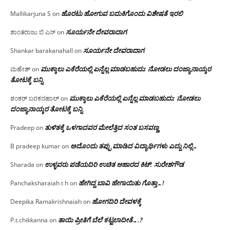
ಹೊರಟು ಹೋಗುವ ಬದುಕಿಗೊಂದು ವಿಶೇಷತೆ ಇರಲಿ
Mallikarjuna S
on
ಸೂರ್ಯನೇ ದೇವರಾದಾಗ
ಶಾಂತರಾಜು ಬಿ ಎಸ್
on
ಸೂರ್ಯನೇ ದೇವರಾದಾಗ
Shankar barakanahall
on
ಮುಕ್ಕಾಲು ಎಕೆರೆಯಲ್ಲಿ ಏನ್ನೆಲ್ಲ‌ ಮಾಡಬಹುದು: ನೋಡಲು ದಂಜ್ಯಾನಾಯ್ಕರ
ಮಹೇಶ್
on
ತೋಟಕ್ಕೆ ಬನ್ನಿ
ಮುಕ್ಕಾಲು ಎಕೆರೆಯಲ್ಲಿ ಏನ್ನೆಲ್ಲ‌ ಮಾಡಬಹುದು: ನೋಡಲು
ಶಂಕರ್ ಬರಕನಹಾಲ್
on
ದಂಜ್ಯಾನಾಯ್ಕರ ತೋಟಕ್ಕೆ ಬನ್ನಿ
ತುಳಿತಕ್ಕೆ ಒಳಗಾದವರ ಮೇಲೆತ್ತಿದ ಸಂತ ಬಸವಣ್ಣ
Pradeep
on
ಅದೊಂದು ತಪ್ಪು ಮಾಡಿದ ವಿದ್ಯಾರ್ಥಿಗಳು ಎದ್ದು ನಿಲ್ಲಿ…
B pradeep kumar
on
ಉಳ್ಳವರು ಪಡೆಯದಿರಿ ಉಚಿತ ಆಹಾರದ ಕಿಟ್: ಸುರೇಶಗೌಡ
Sharada
on
ಹೇಗಿದ್ದ ಬಾವಿ ಹೇಗಾಯಿತು ಗೊತ್ತಾ…!
Panchaksharaiah t h
on
ಹೋಗದಿರಿ ದೇವಳಕ್ಕೆ
Deepika Ramakrishnaiah
on
ತಾಯಿ ಪ್ರೀತಿಗೆ ಬೆಲೆ ಕಟ್ಟಲಾದೀತೆ….?
P.t.chikkanna
on