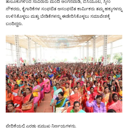
ತಾಲೂಕುಗಳಿಂದ ಸಾವಿರಾರು ಮಂದಿ ಅಂಗನವಾಡಿ, ಬಿಸಿಯೂಟ, ಸ್ಕೀಂ
ನೌಕರರು, ಕೈಗಾರಿಕೆಗಳ ಸಂಘಟಿತ ಅಸಂಘಟಿತ ಕಾರ್ಮಿಕರು ತಮ್ಮ ಹಕ್ಕುಗಳನ್ನು
ಉಳಿಸಿಕೊಳ್ಳಲು ಮತ್ತು ಬೇಡಿಕೆಗಳನ್ನು ಈಡೇರಿಸಿಕೊಳ್ಳಲು ಸಮಾವೇಶಕ್ಕೆ
ಬಂದಿದ್ದರು.
ವೇದಿಕೆಯಲ್ಲಿ ಎರಡು ಪ್ರಮುಖ ನಿರ್ಣಯಗಳನ್ನು