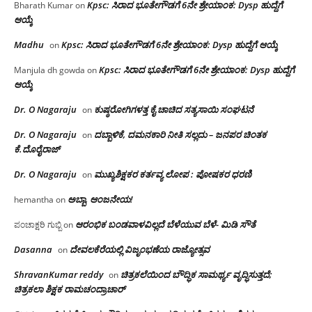
Kpsc: ಸಿರಾದ ಭೂತೇಗೌಡಗೆ 6ನೇ ಶ್ರೇಯಾಂಕ: Dysp ಹುದ್ದೆಗೆ
Bharath Kumar
on
ಆಯ್ಕೆ
Madhu
Kpsc: ಸಿರಾದ ಭೂತೇಗೌಡಗೆ 6ನೇ ಶ್ರೇಯಾಂಕ: Dysp ಹುದ್ದೆಗೆ ಆಯ್ಕೆ
on
Kpsc: ಸಿರಾದ ಭೂತೇಗೌಡಗೆ 6ನೇ ಶ್ರೇಯಾಂಕ: Dysp ಹುದ್ದೆಗೆ
Manjula dh gowda
on
ಆಯ್ಕೆ
Dr. O Nagaraju
ಕುಷ್ಠರೋಗಿಗಳತ್ತ ಕೈ ಚಾಚಿದ ಸತ್ಯಸಾಯಿ ಸಂಘಟನೆ
on
Dr. O Nagaraju
ದಬ್ಬಾಳಿಕೆ, ದಮನಕಾರಿ ನೀತಿ ಸಲ್ಲದು – ಜನಪರ ಚಿಂತಕ
on
ಕೆ.ದೊರೈರಾಜ್
Dr. O Nagaraju
ಮುಖ್ಯಶಿಕ್ಷಕರ ಕರ್ತವ್ಯ ಲೋಪ : ಪೋಷಕರ ಧರಣಿ
on
ಅಬ್ಬಾ, ಆಂಜನೇಯ!
hemantha
on
ಆರಂಭಿಕ ಬಂಡವಾಳವಿಲ್ಲದೆ ಬೆಳೆಯುವ ಬೆಳೆ- ಮಿಡಿ ಸೌತೆ
ಪಂಚಾಕ್ಷರಿ ಗುಬ್ಬಿ
on
Dasanna
ದೇವಲಕೆರೆಯಲ್ಲಿ ವಿಜೃಂಭಣೆಯ ರಾಜ್ಯೋತ್ಸವ
on
ShravanKumar reddy
ಚಿತ್ರಕಲೆಯಿಂದ ಬೌದ್ಧಿಕ ಸಾಮರ್ಥ್ಯ ವೃದ್ಧಿಸುತ್ತದೆ;
on
ಚಿತ್ರಕಲಾ ಶಿಕ್ಷಕ ರಾಮಚಂದ್ರಾಚಾರ್