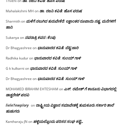
ಡಾ. ರಜನಿ ಕವಿತೆ: ಹೊಸ ವರುಷ
Triveni
on
ಡಾ. ರಜನಿ ಕವಿತೆ: ಹೊಸ ವರುಷ
Mahalakshmi MH
on
ಮಳೆಗೆ ನಲುಗಿದ ತುರುವೇಕೆರೆ: ಲಕ್ಷಾಂತರ ರೂಪಾಯಿ ನಷ್ಟ, ಮನೆಗಳಿಗೆ
Sharmith
on
ಹಾನಿ
ನವರಾತ್ರಿ ಕವನ :ಕೆಂಪು
Sukanya
on
ಭಾನುವಾರದ ಕವಿತೆ: ಬೆಟ್ಟ ಜಾರಿ
Dr Bhagyashree
on
ಭಾನುವಾರದ ಕವಿತೆ: ಸುಂಯ್ ಗಾಳಿ
Radhika kudur
on
ಭಾನುವಾರದ ಕವಿತೆ: ಸುಂಯ್ ಗಾಳಿ
G k kulkarni
on
ಭಾನುವಾರದ ಕವಿತೆ: ಸುಂಯ್ ಗಾಳಿ
Dr Bhagyashree
on
ಎಸ್. ರಮೇಶ್ ಗೆ ಕಾನೂನು ವಿಭಾಗದಲ್ಲಿ
MOHAMED IBRAHIM EHTESHAM
on
ಡಾಕ್ಟರೇಟ್ ಪದವಿ
lieleTewplory
ರಾಷ್ಟ್ರೀಯ ವಿಜ್ಞಾನ ಸಮಾವೇಶಕ್ಕೆ‌ ತುಮಕೂರು ಸರ್ಕಾರಿ ಶಾಲೆ
on
ಹುಡುಗರು
ಹಳ್ಳಿಯಲ್ಲೊಂದು ಪರಿಸರ ಸಂಘ ಕಟ್ಟಿ…
Kantharaju JN
on