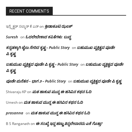
RECENT COMMENTS
ಕ್ರೀಡಾಕೂಟ ಝಲಕ್
ಇನ್ಸ್ಪೆಕ್ಟರ್ ಸಲ್ಮಾನ್ ಕೆ ಎನ್
on
Suresh
ಓದಲೇಬೇಕಾದ‌ ಕವಿತೆಗಳು: ಬುದ್ಧ
on
ಕನ್ನಡಕ್ಕಾಗಿ ಜೈಲು ಸೇರಿದ ಕೃಷ್ಣ – Public Story
ಬಹುಮುಖ ವ್ಯಕ್ತಿತ್ವದ ವೂಡೇ
on
ಪಿ.ಕೃಷ್ಣ
ಬಹುಮುಖ ವ್ಯಕ್ತಿತ್ವದ ವೂಡೇ ಪಿ.ಕೃಷ್ಣ – Public Story
ಬಹುಮುಖ ವ್ಯಕ್ತಿತ್ವದ ವೂಡೇ
on
ಪಿ.ಕೃಷ್ಣ
ವೂಡೇ ಮನೆತನ – ಭಾಗ ೨ – Public Story
ಬಹುಮುಖ ವ್ಯಕ್ತಿತ್ವದ ವೂಡೇ ಪಿ.ಕೃಷ್ಣ
on
ಮತ ಹಾಕುವ ಮುನ್ನ ಈ ಹಸಿವಿನ ಕಥನ ಓದಿ
Shivaraju KP
on
ಮತ ಹಾಕುವ ಮುನ್ನ ಈ ಹಸಿವಿನ ಕಥನ ಓದಿ
Umesh
on
prasanna
ಮತ ಹಾಕುವ ಮುನ್ನ ಈ ಹಸಿವಿನ ಕಥನ ಓದಿ
on
ಈ ಸಂಖ್ಯೆ ಇದ್ದ ಹಣ್ಣು ತಿನ್ನಲೇಬಾರದು ಏಕೆ ಗೊತ್ತಾ?
B S Ranganath
on