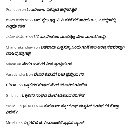
LockDown: ಇಲ್ನೋಡಿ ಹಳ್ಳಿಗರ ಶೈಲಿ..
Praneeth
on
ಬಸ್, ರೈಲು ಇಲ್ಲ; ವಿ.ವಿ.ಗಳಿಗೆ ರಜೆ ಸಾರಿದ UGC, 9 ಜಿಲ್ಲೆಗಳಲ್ಲಿ
ಸುನಿಲ್ ಕುಮಾರ್
on
ಎಲ್ಲವೂ ಕಡಿತ
LIC ಖಾಸಗೀಕರಣ ಮಾಡುತ್ತಿಲ್ಲ, ಷೇರು ಮಾರಾಟ ಅಷ್ಟೇ
ಸುನಿಲ್ ಕುಮಾರ್
on
ಬಡಪಾಯಿ ಮಿತ್ರನನ್ನು ಒಂದು ಗಂಟೆ ಕಾಲ ಅರಣ್ಯ ಸಚಿವರನ್ನಾಗಿ
Chandrakanthavh
on
ಮಾಡಿದ್ದ ಚನ್ನಿಗಪ್ಪ!
ದೇವರ ಕುದುರೆಗೆ ವೀಚಿ ಪ್ರಶಸ್ತಿಯ ಗರಿ
admin
on
ದೇವರ ಕುದುರೆಗೆ ವೀಚಿ ಪ್ರಶಸ್ತಿಯ ಗರಿ
Varadendra k
on
Girish
ಒಕ್ಕಲಿಗರ ಸಂಘದ ಮೇಲೆ ಕಿಡಿಕಾರಿದ ರವಿಗೌಡ
on
ಒಕ್ಕಲಿಗರ ಸಂಘದ ಮೇಲೆ ಕಿಡಿಕಾರಿದ ರವಿಗೌಡ
Girish
on
ತುಮಕೂರು ಸ್ಕೂಲ್ ಆಫ್ ಮ್ಯೂಸಿಕ್ ಹಿಂದಿನ ಕತೆ ಗೊತ್ತಾ
YASMEEN JAHA D A
on
ನಿಮಗೆ ?
ಬಳ್ಳಗೆರೆ ಬಿ.ಜಿ. ಗೀತಾಂಜಲಿಗೆ ಪ್ರಥಮ ರ‌್ಯಾಂಕ್
Mrudul
on