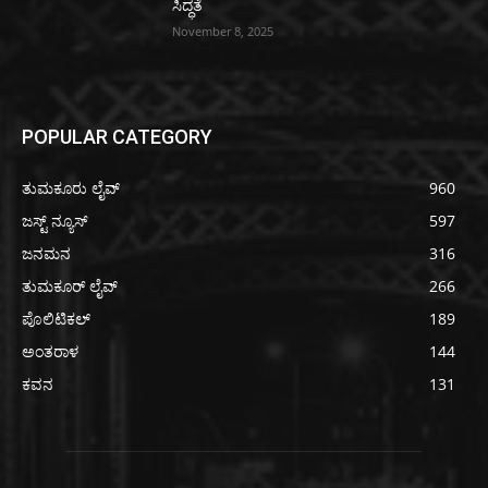
ಸಿದ್ಧತೆ
November 8, 2025
POPULAR CATEGORY
ತುಮಕೂರು ಲೈವ್
960
ಜಸ್ಟ್ ನ್ಯೂಸ್
597
ಜನಮನ
316
ತುಮಕೂರ್ ಲೈವ್
266
ಪೊಲಿಟಿಕಲ್
189
ಅಂತರಾಳ
144
ಕವನ
131