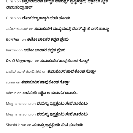
ಚಿತ್ರಕಲೆಯಿಂದ ಬೌದ್ಧಿಕ ಸಾಮರ್ಥ್ಯ ವೃದ್ಧಿಸುತ್ತದೆ; ಚಿತ್ರಕಲಾ ಶಿಕ್ಷಕ
Girish
on
ರಾಮಚಂದ್ರಾಚಾರ್
ಲೋಕಕಲ್ಯಾಣಕ್ಕಾಗಿ ಚಂಡಿ ಹೋಮ
Girish
on
ತುಮಕೂರಿಗೆ ಮುಖ್ಯಮಂತ್ರಿ ಬಿಎಸ್ ವೈ: ಕೆ.ಎನ್.ರಾಜಣ್ಣ
ಸುನಿಲ್ ಕುಮಾರ್
on
Karthik
ಆಟೋ ಚಾಲಕರ ಕನ್ನಡ ಪ್ರೇಮ
on
ಆಟೋ ಚಾಲಕರ ಕನ್ನಡ ಪ್ರೇಮ
Karthik
on
Dr. O Nagaraju
ತುಮಕೂರಿನ ಹಾವುಕೊಂಡ ಗೊತ್ತಾ?
on
ತುಮಕೂರಿನ ಹಾವುಕೊಂಡ ಗೊತ್ತಾ?
ವಾಜಿದ್ ಖಾನ್ ತೋವಿನಕೆರೆ
on
ತುಮಕೂರಿನ ಹಾವುಕೊಂಡ ಗೊತ್ತಾ?
suma
on
ಅಳವಂಡಿ ಕಟ್ಟಿದ ಆ ಹುಡುಗನ ಬದುಕು…
admin
on
ವಯಸ್ಸು ಇಪ್ಪತ್ತೆಂಟು ಸೇವೆ ನೂರೆಂಟು
Meghana sonu
on
ವಯಸ್ಸು ಇಪ್ಪತ್ತೆಂಟು ಸೇವೆ ನೂರೆಂಟು
Meghana sonu
on
ವಯಸ್ಸು ಇಪ್ಪತ್ತೆಂಟು ಸೇವೆ ನೂರೆಂಟು
Shashi kiran
on