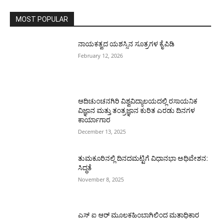
MOST POPULAR
ನಾಯಕತ್ವದ ಯಶಸ್ಸಿನ ಸೂತ್ರಗಳ ಕೈಪಿಡಿ
February 12, 2026
ಆದಿಚುಂಚನಗಿರಿ ವಿಶ್ವವಿದ್ಯಾಲಯದಲ್ಲಿ ರಸಾಯನಿಕ
ವಿಜ್ಞಾನ ಮತ್ತು ತಂತ್ರಜ್ಞಾನ ಕುರಿತ ಎರಡು ದಿನಗಳ
ಕಾರ್ಯಾಗಾರ
December 13, 2025
ತುಮಕೂರಿನಲ್ಲಿ ದಿನದಮಟ್ಟಿಗೆ ವಿಧಾನಭಾ ಅಧಿವೇಶನ:
ಸಿದ್ಧತೆ
November 8, 2025
ಎಸ್ ಐ ಆರ್ ಮೂಲಕಹಿಂಬಾಗಿಲಿಂದ ಮತಾಧಿಕಾರ