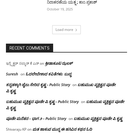
ನಿರಾಕರಣೆಯ ಯತ್ನ ; ಕಾಂ.ಪ್ರಕಾಶ್
October 19, 2025
Load more
RECENT COMMENTS
ಕ್ರೀಡಾಕೂಟ ಝಲಕ್
ಇನ್ಸ್ಪೆಕ್ಟರ್ ಸಲ್ಮಾನ್ ಕೆ ಎನ್
on
Suresh
ಓದಲೇಬೇಕಾದ‌ ಕವಿತೆಗಳು: ಬುದ್ಧ
on
ಕನ್ನಡಕ್ಕಾಗಿ ಜೈಲು ಸೇರಿದ ಕೃಷ್ಣ – Public Story
ಬಹುಮುಖ ವ್ಯಕ್ತಿತ್ವದ ವೂಡೇ
on
ಪಿ.ಕೃಷ್ಣ
ಬಹುಮುಖ ವ್ಯಕ್ತಿತ್ವದ ವೂಡೇ ಪಿ.ಕೃಷ್ಣ – Public Story
ಬಹುಮುಖ ವ್ಯಕ್ತಿತ್ವದ ವೂಡೇ
on
ಪಿ.ಕೃಷ್ಣ
ವೂಡೇ ಮನೆತನ – ಭಾಗ ೨ – Public Story
ಬಹುಮುಖ ವ್ಯಕ್ತಿತ್ವದ ವೂಡೇ ಪಿ.ಕೃಷ್ಣ
on
ಮತ ಹಾಕುವ ಮುನ್ನ ಈ ಹಸಿವಿನ ಕಥನ ಓದಿ
Shivaraju KP
on