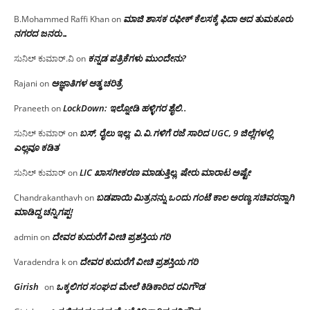
ಮಾಜಿ ಶಾಸಕ ರಫೀಕ್ ಕೆಲಸಕ್ಕೆ ಫಿದಾ ಆದ ತುಮಕೂರು
B.Mohammed Raffi Khan
on
ನಗರದ ಜನರು…
ಕನ್ನಡ ಪತ್ರಿಕೆಗಳು ಮುಂದೇನು?
ಸುನಿಲ್ ಕುಮಾರ್.ವಿ
on
ಅಜ್ಞಾತಿಗಳ ಆತ್ಮ ಚರಿತ್ರೆ
Rajani
on
LockDown: ಇಲ್ನೋಡಿ ಹಳ್ಳಿಗರ ಶೈಲಿ..
Praneeth
on
ಬಸ್, ರೈಲು ಇಲ್ಲ; ವಿ.ವಿ.ಗಳಿಗೆ ರಜೆ ಸಾರಿದ UGC, 9 ಜಿಲ್ಲೆಗಳಲ್ಲಿ
ಸುನಿಲ್ ಕುಮಾರ್
on
ಎಲ್ಲವೂ ಕಡಿತ
LIC ಖಾಸಗೀಕರಣ ಮಾಡುತ್ತಿಲ್ಲ, ಷೇರು ಮಾರಾಟ ಅಷ್ಟೇ
ಸುನಿಲ್ ಕುಮಾರ್
on
ಬಡಪಾಯಿ ಮಿತ್ರನನ್ನು ಒಂದು ಗಂಟೆ ಕಾಲ ಅರಣ್ಯ ಸಚಿವರನ್ನಾಗಿ
Chandrakanthavh
on
ಮಾಡಿದ್ದ ಚನ್ನಿಗಪ್ಪ!
ದೇವರ ಕುದುರೆಗೆ ವೀಚಿ ಪ್ರಶಸ್ತಿಯ ಗರಿ
admin
on
ದೇವರ ಕುದುರೆಗೆ ವೀಚಿ ಪ್ರಶಸ್ತಿಯ ಗರಿ
Varadendra k
on
Girish
ಒಕ್ಕಲಿಗರ ಸಂಘದ ಮೇಲೆ ಕಿಡಿಕಾರಿದ ರವಿಗೌಡ
on