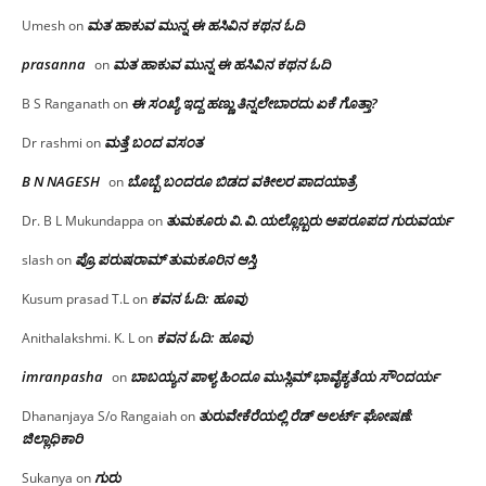
ಮತ ಹಾಕುವ ಮುನ್ನ ಈ ಹಸಿವಿನ ಕಥನ ಓದಿ
Umesh
on
prasanna
ಮತ ಹಾಕುವ ಮುನ್ನ ಈ ಹಸಿವಿನ ಕಥನ ಓದಿ
on
ಈ ಸಂಖ್ಯೆ ಇದ್ದ ಹಣ್ಣು ತಿನ್ನಲೇಬಾರದು ಏಕೆ ಗೊತ್ತಾ?
B S Ranganath
on
ಮತ್ತೆ ಬಂದ ವಸಂತ
Dr rashmi
on
B N NAGESH
ಬೊಬ್ಬೆ ಬಂದರೂ ಬಿಡದ ವಕೀಲರ ಪಾದಯಾತ್ರೆ
on
ತುಮಕೂರು‌ ವಿ.ವಿ.ಯಲ್ಲೊಬ್ಬರು ಅಪರೂಪದ ಗುರುವರ್ಯ
Dr. B L Mukundappa
on
ಪ್ರೊ.ಪರುಷರಾಮ್ ತುಮಕೂರಿನ ಆಸ್ತಿ
slash
on
ಕವನ ಓದಿ: ಹೂವು
Kusum prasad T.L
on
ಕವನ ಓದಿ: ಹೂವು
Anithalakshmi. K. L
on
imranpasha
ಬಾಬಯ್ಯನ ಪಾಳ್ಯ ಹಿಂದೂ ಮುಸ್ಲಿಮ್ ಭಾವೈಕ್ಯತೆಯ ಸೌಂದರ್ಯ
on
ತುರುವೇಕೆರೆಯಲ್ಲಿ ರೆಡ್ ಅಲರ್ಟ್ ಘೋಷಣೆ:
Dhananjaya S/o Rangaiah
on
ಜಿಲ್ಲಾಧಿಕಾರಿ
ಗುರು
Sukanya
on