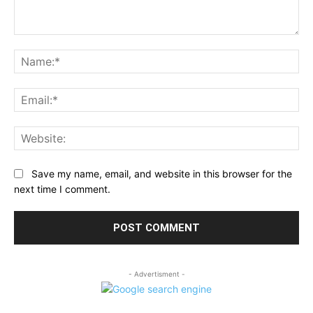
Comment:
Na
Ema
Web
Save my name, email, and website in this browser for the
next time I comment.
- Advertisment -