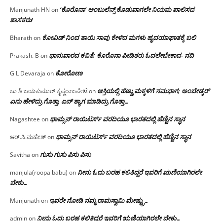
‘ಕೊರೊನಾ’ ಅಂಬುಲೆನ್ಸ್ ಕೊಡುವಾಗಲೇ ನಿಯಮ ಪಾಲಿಸದ
Manjunath HN
on
ಶಾಸಕರು!
ಕೋವಿಡ್ ನಿಂದ ತಾಯಿ ಸಾವು ಕೇಳಿದ ಮಗಳು ಹೃದಯಾಘಾತಕ್ಕೆ ಬಲಿ
Bharath
on
ಭಾನುವಾರದ ಕವಿತೆ: ಕೊರೊನಾ ಪೀಡಿತರು ಓದಲೇಬೇಕಾದ- ನದಿ
Prakash. B
on
ಕೋರೋಣ
G L Devaraja
on
ಆಸ್ತಿಯಲ್ಲಿ ಹೆಣ್ಣು ಮಕ್ಕಳಿಗೆ ಸಮಭಾಗ; ಅಂಬೇಡ್ಕರ್
ಚಾ ಶಿ ಜಯಕುಮಾರ್ ಕೃಷ್ಣರಾಜಪೇಟೆ
on
ಏನು ಹೇಳಿದ್ರು ಗೊತ್ತಾ, ಏನ್ ತ್ಯಾಗ ಮಾಡಿದ್ರು ಗೊತ್ತಾ…
ಥಾಮ್ಸನ್ ರಾಯಿಟರ್ಸ್ ವರದಿಯೂ ಭಾರತದಲ್ಲಿ ಹೆಣ್ಣಿನ ಸ್ಥಾನ‌
Nagashtee
on
ಥಾಮ್ಸನ್ ರಾಯಿಟರ್ಸ್ ವರದಿಯೂ ಭಾರತದಲ್ಲಿ ಹೆಣ್ಣಿನ ಸ್ಥಾನ‌
ಆರ್.ಸಿ.ಮಹೇಶ್
on
ಗುಸು ಗುಸು ಪಿಸು ಪಿಸು
Savitha
on
ನೀನು ಓದು ಬರಹ ಕಲಿತಿದ್ದರೆ ಇವರಿಗೆ ಋಣಿಯಾಗಿರಲೇ
manjula(roopa babu)
on
ಬೇಕು…
ಇವರೇ‌ ನೋಡಿ‌ ನಮ್ಮ‌ ರಾಮಸ್ವಾಮಿ ಮೇಷ್ಟ್ರು…
Manjunath
on
ನೀನು ಓದು ಬರಹ ಕಲಿತಿದ್ದರೆ ಇವರಿಗೆ ಋಣಿಯಾಗಿರಲೇ ಬೇಕು…
admin
on