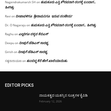
ತುಮಕೂರು ಎಸ್ಪಿ ಕೌರವನಾಗಿ ರಂಗಕ್ಕೆ ಬಂದಾಗ…
Nagendrakumarsh SH
on
ಹೀಗಿತ್ತು
ದೀಪಾವಳಿಗೂ ಶ್ರೀರಾಮನಿಗೂ ಇರುವ ನಂಟೇನು?
Ravi
on
ತುಮಕೂರು ಎಸ್ಪಿ ಕೌರವನಾಗಿ ರಂಗಕ್ಕೆ ಬಂದಾಗ… ಹೀಗಿತ್ತು
Dr. O Nagaraju
on
ಎಲ್ಲರಿಗೂ ದಕ್ಕದ ಕೆಬಿಎಸ್
Raghu
on
ದೀಪುಗೆ ಜೆಡಿಎಸ್ ಸಾರಥ್ಯ
Deepu
on
ದೀಪುಗೆ ಜೆಡಿಎಸ್ ಸಾರಥ್ಯ
Girish
on
ತುಂಬಿದ್ದ ಕೆರೆ ಹೇಗೆ ಖಾಲಿಯಾಯಿತು.
ಸತ್ಯನಾರಾಯಣ
on
EDITOR PICKS
ನಾಯಕತ್ವದ ಯಶಸ್ಸಿನ ಸೂತ್ರಗಳ ಕೈಪಿಡಿ
February 12, 2026