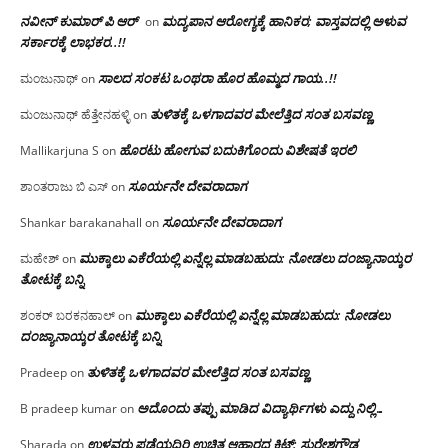
ನವೀನ್ ಕುಮಾರ್ ಪಿ ಆರ್
ಮದ್ಯಪಾನ ಆರೋಗ್ಯಕ್ಕೆ ಹಾನಿಕರ; ವಾಸ್ತವದಲ್ಲಿ ಅಳುವ
on
ಸರ್ಕಾರಕ್ಕೆ ಲಾಭಕರ..!!
ಸಾಲದ ಸಂಕಟ ಒಂಥರಾ ಹೊರ ಹೊಮ್ಮದ ಗಾಯ..!!
ಮಂಜುನಾಥ್
on
ತುಳಿತಕ್ಕೆ ಒಳಗಾದವರ ಮೇಲೆತ್ತಿದ ಸಂತ ಬಸವಣ್ಣ
ಮಂಜುನಾಥ್ ಹೆತ್ತೇನಹಳ್ಳಿ
on
ಹೊರಟು ಹೋಗುವ ಬದುಕಿಗೊಂದು ವಿಶೇಷತೆ ಇರಲಿ
Mallikarjuna S
on
ಸೂರ್ಯನೇ ದೇವರಾದಾಗ
ಶಾಂತರಾಜು ಬಿ ಎಸ್
on
ಸೂರ್ಯನೇ ದೇವರಾದಾಗ
Shankar barakanahall
on
ಮುಕ್ಕಾಲು ಎಕೆರೆಯಲ್ಲಿ ಏನ್ನೆಲ್ಲ‌ ಮಾಡಬಹುದು: ನೋಡಲು ದಂಜ್ಯಾನಾಯ್ಕರ
ಮಹೇಶ್
on
ತೋಟಕ್ಕೆ ಬನ್ನಿ
ಮುಕ್ಕಾಲು ಎಕೆರೆಯಲ್ಲಿ ಏನ್ನೆಲ್ಲ‌ ಮಾಡಬಹುದು: ನೋಡಲು
ಶಂಕರ್ ಬರಕನಹಾಲ್
on
ದಂಜ್ಯಾನಾಯ್ಕರ ತೋಟಕ್ಕೆ ಬನ್ನಿ
ತುಳಿತಕ್ಕೆ ಒಳಗಾದವರ ಮೇಲೆತ್ತಿದ ಸಂತ ಬಸವಣ್ಣ
Pradeep
on
ಅದೊಂದು ತಪ್ಪು ಮಾಡಿದ ವಿದ್ಯಾರ್ಥಿಗಳು ಎದ್ದು ನಿಲ್ಲಿ…
B pradeep kumar
on
ಉಳ್ಳವರು ಪಡೆಯದಿರಿ ಉಚಿತ ಆಹಾರದ ಕಿಟ್: ಸುರೇಶಗೌಡ
Sharada
on