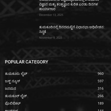
ವಿಜ್ಞಾನ ಮತ್ತು ತಂತ್ರಜ್ಞಾನ ಕುರಿತ ಎರಡು ದಿನಗಳ
ಕಾರ್ಯಾಗಾರ
December 13, 2025
ತುಮಕೂರಿನಲ್ಲಿ ದಿನದಮಟ್ಟಿಗೆ ವಿಧಾನಭಾ ಅಧಿವೇಶನ:
ಸಿದ್ಧತೆ
November 8, 2025
POPULAR CATEGORY
ತುಮಕೂರು ಲೈವ್
960
ಜಸ್ಟ್ ನ್ಯೂಸ್
597
ಜನಮನ
316
ತುಮಕೂರ್ ಲೈವ್
266
ಪೊಲಿಟಿಕಲ್
189
ಅಂತರಾಳ
144