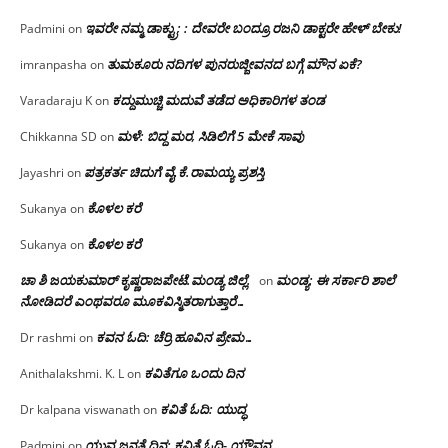
ಇವರೇ ನಮ್ಮ ಡಾಕ್ಟ್ರು; : ದೇವರೇ ಬಂದ್ರೂ ರಜನಿ ಡಾಕ್ಟರೇ ಹೇಳ್ ಬೇಕು!
Padmini
on
ತುಮಕೂರು ನದಿಗಳ ಪುನರುಜ್ಜೀವನದ ಬಗ್ಗೆ ಮೌನ ಏಕೆ?
imranpasha
on
ಕದ್ದುಮುಚ್ಚಿ ಮದುವೆ ತಡೆದ ಅಧಿಕಾರಿಗಳ ತಂಡ
Varadaraju K
on
ಮಳೆ: ಬಿದ್ದ ಮರ, ಸಿಡಿಲಿಗೆ 5 ಮೇಕೆ ಸಾವು
Chikkanna SD
on
ಪತ್ರಕರ್ತ ಚಿದುಗೆ ವೈ.ಕೆ.ರಾಮಯ್ಯ ಪ್ರಶಸ್ತಿ
Jayashri
on
ಕೊಳಲ ಕರೆ
Sukanya
on
ಕೊಳಲ ಕರೆ
Sukanya
on
ಚಾ ಶಿ ಜಯಕುಮಾರ್ ಕೃಷ್ಣರಾಜಪೇಟೆ.ಮಂಡ್ಯ ಜಿಲ್ಲೆ.
ಮಂಡ್ಯ: ಈ ಸರ್ಕಾರಿ ಶಾಲೆ
on
ನೋಡಿದರೆ ಎಂಥವರೂ ಮೂಕವಿಸ್ಮಿತರಾಗುತ್ತಾರೆ…
ಕವನ ಓದಿ: ಚೆರ್ರಿ ಹೂವಿನ ಪ್ರೇಮ…
Dr rashmi
on
ಕವಿತೆಗೂ ಒಂದು ದಿನ
Anithalakshmi. K. L
on
ಕವಿತೆ ಓದಿ: ಯುದ್ಧ
Dr kalpana viswanath
on
ಯುವ ಜನತೆ ದಿನ: ಕವಿತೆ ಓದಿ- ಯೌವನ
Padmini
on