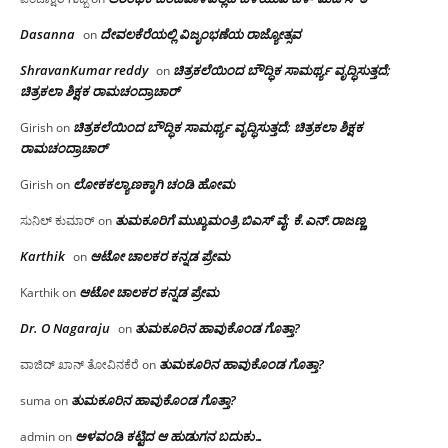
Dasanna
ದೇವಲಕೆರೆಯಲ್ಲಿ ವಿಜೃಂಭಣೆಯ ರಾಜ್ಯೋತ್ಸವ
on
ShravanKumar reddy
ಚಿತ್ರಕಲೆಯಿಂದ ಬೌದ್ಧಿಕ ಸಾಮರ್ಥ್ಯ ವೃದ್ಧಿಸುತ್ತದೆ;
on
ಚಿತ್ರಕಲಾ ಶಿಕ್ಷಕ ರಾಮಚಂದ್ರಾಚಾರ್
ಚಿತ್ರಕಲೆಯಿಂದ ಬೌದ್ಧಿಕ ಸಾಮರ್ಥ್ಯ ವೃದ್ಧಿಸುತ್ತದೆ; ಚಿತ್ರಕಲಾ ಶಿಕ್ಷಕ
Girish
on
ರಾಮಚಂದ್ರಾಚಾರ್
ಲೋಕಕಲ್ಯಾಣಕ್ಕಾಗಿ ಚಂಡಿ ಹೋಮ
Girish
on
ತುಮಕೂರಿಗೆ ಮುಖ್ಯಮಂತ್ರಿ ಬಿಎಸ್ ವೈ: ಕೆ.ಎನ್.ರಾಜಣ್ಣ
ಸುನಿಲ್ ಕುಮಾರ್
on
Karthik
ಆಟೋ ಚಾಲಕರ ಕನ್ನಡ ಪ್ರೇಮ
on
ಆಟೋ ಚಾಲಕರ ಕನ್ನಡ ಪ್ರೇಮ
Karthik
on
Dr. O Nagaraju
ತುಮಕೂರಿನ ಹಾವುಕೊಂಡ ಗೊತ್ತಾ?
on
ತುಮಕೂರಿನ ಹಾವುಕೊಂಡ ಗೊತ್ತಾ?
ವಾಜಿದ್ ಖಾನ್ ತೋವಿನಕೆರೆ
on
ತುಮಕೂರಿನ ಹಾವುಕೊಂಡ ಗೊತ್ತಾ?
suma
on
ಅಳವಂಡಿ ಕಟ್ಟಿದ ಆ ಹುಡುಗನ ಬದುಕು…
admin
on