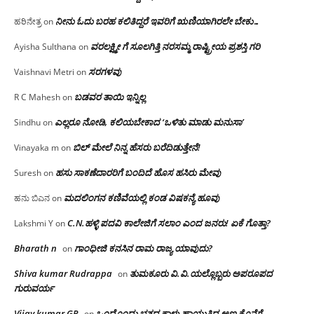
ನೀನು ಓದು ಬರಹ ಕಲಿತಿದ್ದರೆ ಇವರಿಗೆ ಋಣಿಯಾಗಿರಲೇ ಬೇಕು…
ಹರಿನೇತ್ರ
on
ವರಲಕ್ಷ್ಮೀ ಗೆ ಸೂಲಗಿತ್ತಿ ನರಸಮ್ಮ‌ ರಾಷ್ಟ್ರೀಯ ಪ್ರಶಸ್ತಿ ಗರಿ
Ayisha Sulthana
on
ಸರಗಳವು
Vaishnavi Metri
on
ಬಡವರ ತಾಯಿ ಇನ್ನಿಲ್ಲ
R C Mahesh
on
ಎಲ್ಲರೂ ನೋಡಿ, ಕಲಿಯಬೇಕಾದ ‘ಒಳಿತು ಮಾಡು ಮನುಸಾ’
Sindhu
on
ಬಿಲ್ ಮೇಲೆ ನಿನ್ನ ಹೆಸರು ಬರೆದಿಡುತ್ತೇನೆ!
Vinayaka m
on
ಹಸು ಸಾಕಣೆದಾರರಿಗೆ ಬಂದಿದೆ ಹೊಸ ಹಸಿರು ಮೇವು
Suresh
on
ಮದಲಿಂಗನ ಕಣಿವೆಯಲ್ಲಿ ಕಂಡ ವಿಷಕನ್ಯೆ ಹೂವು
ಹನು ಬಿಎನ
on
C.N.ಹಳ್ಳಿ ಪದವಿ ಕಾಲೇಜಿಗೆ ಸಲಾಂ‌ ಎಂದ ಜನರು! ಏಕೆ ಗೊತ್ತಾ?
Lakshmi Y
on
Bharath n
ಗಾಂಧೀಜಿ ಕನಸಿನ ರಾಮ ರಾಜ್ಯ ಯಾವುದು?
on
Shiva kumar Rudrappa
ತುಮಕೂರು‌ ವಿ.ವಿ.ಯಲ್ಲೊಬ್ಬರು ಅಪರೂಪದ
on
ಗುರುವರ್ಯ
Vijay kumar GR
ಒಂದೊಂದು ಭತ್ತದ ಕಾಳು ಹಾಯುತ್ತಿದ್ದ ಅಣ್ಣ ಕೊನೆಗೆ
on