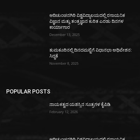
ಆದಿಚುಂಚನಗಿರಿ ವಿಶ್ವವಿದ್ಯಾಲಯದಲ್ಲಿ ರಸಾಯನಿಕ
ವಿಜ್ಞಾನ ಮತ್ತು ತಂತ್ರಜ್ಞಾನ ಕುರಿತ ಎರಡು ದಿನಗಳ
ಕಾರ್ಯಾಗಾರ
December 13, 2025
ತುಮಕೂರಿನಲ್ಲಿ ದಿನದಮಟ್ಟಿಗೆ ವಿಧಾನಭಾ ಅಧಿವೇಶನ:
ಸಿದ್ಧತೆ
November 8, 2025
POPULAR POSTS
ನಾಯಕತ್ವದ ಯಶಸ್ಸಿನ ಸೂತ್ರಗಳ ಕೈಪಿಡಿ
February 12, 2026
ಆದಿಚುಂಚನಗಿರಿ ವಿಶ್ವವಿದ್ಯಾಲಯದಲ್ಲಿ ರಸಾಯನಿಕ