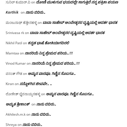
ದೋಣಿ ಮುಳುಗುವ ಭಯದಲ್ಲೇ ಸಾಗುತ್ತಿದೆ ನನ್ನ ಪತ್ರಿಕಾ ಪಯಣ
ಸುನಿಲ್ ಕುಮಾರ್.ವಿ
on
Karthik
ನಾನು ಬಿದಿರು…
on
ಬಾಬಾ ಸಾಹೇಬ್ ಅಂಬೇಡ್ಕರರ ದೃಷ್ಟಿಯಲ್ಲಿ ಆದರ್ಶ ಭಾರತ
ಮಂಜುನಾಥ್ ಹೆತ್ತೇನಹಳ್ಳಿ
on
ಬಾಬಾ ಸಾಹೇಬ್ ಅಂಬೇಡ್ಕರರ ದೃಷ್ಟಿಯಲ್ಲಿ ಆದರ್ಶ ಭಾರತ
Srinivasa rk
on
ಕನ್ನಡ ಭಾಷೆ ಶೋಕಿಯಾಗದಿರಲಿ
Nikhil Patil
on
ನಾನರಿಯೆ ನಿನ್ನ ಪ್ರೇಮದ ಪರಿಯ…!!!
Mamtaa
on
ನಾನರಿಯೆ ನಿನ್ನ ಪ್ರೇಮದ ಪರಿಯ…!!!
Vinod Kumar
on
ಅಮ್ಮನ ವಾರವೂ, ಗಿಣ್ಣಿನ ಸೊಬಗೂ…
ವಸಂತ್ ಗೌಡ
on
ನನ್ನೊಳಗಿನ ಜೀವವೇ……
Kiran
on
ಅಮ್ಮನ ವಾರವೂ, ಗಿಣ್ಣಿನ ಸೊಬಗೂ…
ಲೋಕೇಶ್ ಭೈರನಾಯ್ಕನಹಳ್ಳಿ
on
ಅಮೃತ ಶ್ರೀಕಾಂತ್
ನಾನು ಬಿದಿರು…
on
ನಾನು ಬಿದಿರು…
Akhilesh.m.k
on
ನಾನು ಬಿದಿರು…
Shreya
on