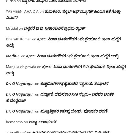
ಒಕ್ಕಲಿಗರ ಸಂಘದ ಮೇಲೆ ಕಿಡಿಕಾರಿದ ರವಿಗೌಡ
Girish
on
ತುಮಕೂರು ಸ್ಕೂಲ್ ಆಫ್ ಮ್ಯೂಸಿಕ್ ಹಿಂದಿನ ಕತೆ ಗೊತ್ತಾ
YASMEEN JAHA D A
on
ನಿಮಗೆ ?
ಬಳ್ಳಗೆರೆ ಬಿ.ಜಿ. ಗೀತಾಂಜಲಿಗೆ ಪ್ರಥಮ ರ‌್ಯಾಂಕ್
Mrudul
on
Kpsc: ಸಿರಾದ ಭೂತೇಗೌಡಗೆ 6ನೇ ಶ್ರೇಯಾಂಕ: Dysp ಹುದ್ದೆಗೆ
Bharath Kumar
on
ಆಯ್ಕೆ
Madhu
Kpsc: ಸಿರಾದ ಭೂತೇಗೌಡಗೆ 6ನೇ ಶ್ರೇಯಾಂಕ: Dysp ಹುದ್ದೆಗೆ ಆಯ್ಕೆ
on
Kpsc: ಸಿರಾದ ಭೂತೇಗೌಡಗೆ 6ನೇ ಶ್ರೇಯಾಂಕ: Dysp ಹುದ್ದೆಗೆ
Manjula dh gowda
on
ಆಯ್ಕೆ
Dr. O Nagaraju
ಕುಷ್ಠರೋಗಿಗಳತ್ತ ಕೈ ಚಾಚಿದ ಸತ್ಯಸಾಯಿ ಸಂಘಟನೆ
on
Dr. O Nagaraju
ದಬ್ಬಾಳಿಕೆ, ದಮನಕಾರಿ ನೀತಿ ಸಲ್ಲದು – ಜನಪರ ಚಿಂತಕ
on
ಕೆ.ದೊರೈರಾಜ್
Dr. O Nagaraju
ಮುಖ್ಯಶಿಕ್ಷಕರ ಕರ್ತವ್ಯ ಲೋಪ : ಪೋಷಕರ ಧರಣಿ
on
ಅಬ್ಬಾ, ಆಂಜನೇಯ!
hemantha
on
ಆರಂಭಿಕ ಬಂಡವಾಳವಿಲ್ಲದೆ ಬೆಳೆಯುವ ಬೆಳೆ- ಮಿಡಿ ಸೌತೆ
ಪಂಚಾಕ್ಷರಿ ಗುಬ್ಬಿ
on