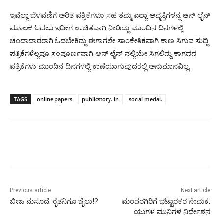
ಇವೆಲ್ಲಾ ಬೆಳವಣಿಗೆ ಅರಿತ ಪತ್ರಿಕೆಗಳೂ ಸಹ ತಮ್ಮ ಎಲ್ಲಾ ಆವೃತ್ತಿಗಳನ್ನ ಆನ್ ಲೈನ್
ಮೂಲಕ ಓದಲು ಇದೀಗ ಉಚಿತವಾಗಿ ನೀಡಿದ್ದು ಮುಂದಿನ ದಿನಗಳಲ್ಲಿ
ಚಂದಾದಾರರಾಗಿ ಓದಬೇಕಿದ್ದು ಈಗಾಗಲೇ ಸಾಂಕೇತಿಕವಾಗಿ ಕಾಣ ಸಿಗುವ ಸುದ್ದಿ
ಪತ್ರಿಕೆಗಳೆಲ್ಲವೂ ಸಂಪೂರ್ಣವಾಗಿ ಆನ್ ಲೈನ್ ನಲ್ಲಿಯೇ ಸಿಗಲಿದ್ದು ಕಾಗದದ
ಪತ್ರಿಕೆಗಳು ಮುಂದಿನ ದಿನಗಳಲ್ಲಿ ಕಾಣೆಯಾಗುವುದರಲ್ಲಿ ಅನುಮಾನವಿಲ್ಲ.
TAGS
online papers
publicstory. in
social medai.
Previous article
Next article
ಬೀಜ ಮಸೂದೆ: ರೈತನಿಗೂ ಜೈಲು!?
ಮಂದರಗಿರಿಗೆ ಭಟ್ಟಾರಕರ ನೇಮಕ:
ಯುಗಳ ಮುನಿಗಳ ನಿರ್ದೇಶನ