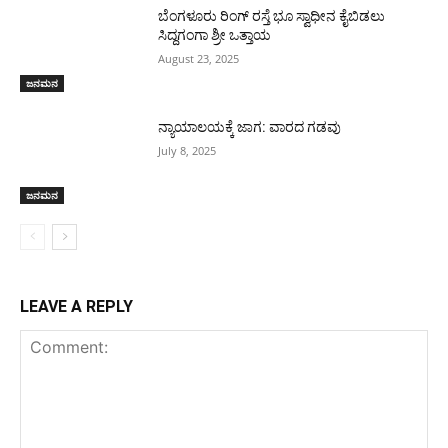
ಬೆಂಗಳೂರು ರಿಂಗ್ ರಸ್ತೆ ಭೂ ಸ್ವಾಧೀನ ಕೈಬಿಡಲು
ಸಿದ್ದಗಂಗಾ ಶ್ರೀ ಒತ್ತಾಯ
August 23, 2025
ಜನಮನ
ನ್ಯಾಯಾಲಯಕ್ಕೆ ಜಾಗ: ವಾರದ ಗಡವು
July 8, 2025
ಜನಮನ
LEAVE A REPLY