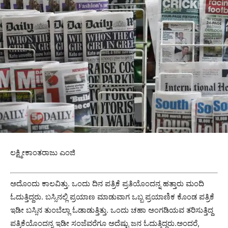
ಲಕ್ಷ್ಮೀಕಾಂತರಾಜು ಎಂಜಿ
ಅದೊಂದು‌ ಕಾಲವಿತ್ತು. ಒಂದು ದಿನ ಪತ್ರಿಕೆ ಪ್ರತಿಯೊಂದನ್ನ ಹತ್ತಾರು ಮಂದಿ
ಓದುತ್ತಿದ್ದರು.‌ ಬಸ್ಸಿನಲ್ಲಿ ಪ್ರಯಾಣ ಮಾಡುವಾಗ ಒಬ್ಬ ಪ್ರಯಾಣಿಕ ಕೊಂಡ ಪತ್ರಿಕೆ
ಇಡೀ ಬಸ್ಸಿ‌ನ ತುಂಬೆಲ್ಲಾ ಓಡಾಡುತ್ತಿತ್ತು. ಒಂದು ಚಹಾ ಅಂಗಡಿಯವ ತರಿಸುತ್ತಿದ್ದ
ಪತ್ರಿಕೆಯೊಂದನ್ನ ಇಡೀ ಸಂಜೆವರೆಗೂ ಅದೆಷ್ಟು ಜನ ಓದುತ್ತಿದ್ದರು.ಅಂದರೆ,