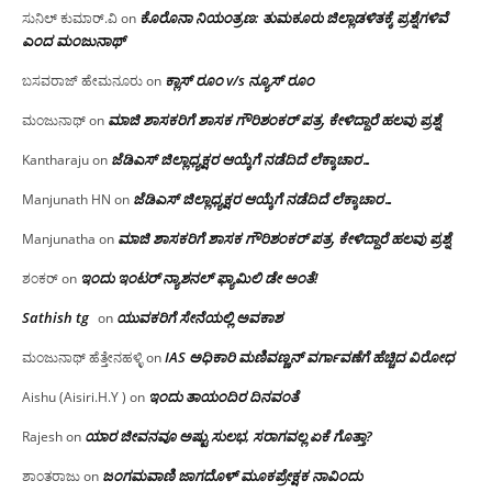
ಕೊರೊನಾ ನಿಯಂತ್ರಣ: ತುಮಕೂರು ಜಿಲ್ಲಾಡಳಿತಕ್ಕೆ ಪ್ರಶ್ನೆಗಳಿವೆ
ಸುನಿಲ್ ಕುಮಾರ್.ವಿ
on
ಎಂದ ಮಂಜು‌ನಾಥ್
ಕ್ಲಾಸ್ ರೂಂ v/s ನ್ಯೂಸ್ ರೂಂ
ಬಸವರಾಜ್ ಹೇಮನೂರು
on
ಮಾಜಿ ಶಾಸಕರಿಗೆ ಶಾಸಕ ಗೌರಿಶಂಕರ್ ಪತ್ರ, ಕೇಳಿದ್ದಾರೆ ಹಲವು ಪ್ರಶ್ನೆ
ಮಂಜುನಾಥ್
on
ಜೆಡಿಎಸ್ ಜಿಲ್ಲಾಧ್ಯಕ್ಷರ ಆಯ್ಕೆಗೆ ನಡೆದಿದೆ ಲೆಕ್ಕಾಚಾರ…
Kantharaju
on
ಜೆಡಿಎಸ್ ಜಿಲ್ಲಾಧ್ಯಕ್ಷರ ಆಯ್ಕೆಗೆ ನಡೆದಿದೆ ಲೆಕ್ಕಾಚಾರ…
Manjunath HN
on
ಮಾಜಿ ಶಾಸಕರಿಗೆ ಶಾಸಕ ಗೌರಿಶಂಕರ್ ಪತ್ರ, ಕೇಳಿದ್ದಾರೆ ಹಲವು ಪ್ರಶ್ನೆ
Manjunatha
on
ಇಂದು ಇಂಟರ್ ನ್ಯಾಶನಲ್ ಫ್ಯಾಮಿಲಿ ಡೇ ಅಂತೆ!
ಶಂಕರ್
on
Sathish tg
ಯುವಕರಿಗೆ ಸೇನೆಯಲ್ಲಿ ಅವಕಾಶ
on
IAS ಅಧಿಕಾರಿ ಮಣಿವಣ್ಣನ್ ವರ್ಗಾವಣೆಗೆ ಹೆಚ್ಚಿದ‌ ವಿರೋಧ
ಮಂಜುನಾಥ್ ಹೆತ್ತೇನಹಳ್ಳಿ
on
ಇಂದು ತಾಯಂದಿರ ದಿನವಂತೆ
Aishu (Aisiri.H.Y )
on
ಯಾರ ಜೀವನವೂ ಅಷ್ಟು ಸುಲಭ, ಸರಾಗವಲ್ಲ ಏಕೆ ಗೊತ್ತಾ?
Rajesh
on
ಜಂಗಮವಾಣಿ ಜಾಗದೊಳ್ ಮೂಕಪ್ರೇಕ್ಷಕ ನಾವಿಂದು
ಶಾಂತರಾಜು
on