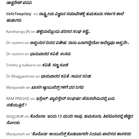
ಡಾಕ್ಟರೇಟ್ ಪದವಿ
lieleTewplory
ರಾಷ್ಟ್ರೀಯ ವಿಜ್ಞಾನ ಸಮಾವೇಶಕ್ಕೆ‌ ತುಮಕೂರು ಸರ್ಕಾರಿ ಶಾಲೆ
on
ಹುಡುಗರು
ಹಳ್ಳಿಯಲ್ಲೊಂದು ಪರಿಸರ ಸಂಘ ಕಟ್ಟಿ…
Kantharaju JN
on
ಅಪ್ಪಂದಿರ ದಿನದ ವಿಶೇಷ: ನಾನು ಏನಾಗಿದ್ದೇನೋ‌ ಅದೆಲ್ಲವೂ ಅಪ್ಪನೇ…
Dr rashmi
on
ಭಾನುವಾರದ ಕವಿತೆ: ಉಸಿರು
Dr rashmi
on
ಕವಿತೆ: ಸಣ್ಣ ಸೂಜಿ
Smiths g kulkarni
on
ಭಾನುವಾರದ ಕವಿತೆ :ಸಾವಿನ ಸನಿಹ
Dr Bhagyashree
on
ಖಾಸಗಿ ಆ್ಯಂಬುಲೆನ್ಸ್ ಗಳಿಗೆ ದರ ನಿಗದಿ
Manjunath
on
ಇಸ್ರೇಲ್ -ಪ್ಯಾಲಿಸ್ತೇನ್ ಸಂಘರ್ಷ:ಜೆರುಸಲೇಮಿನಲ್ಲಿ ಏನು
RAM PRASAD
on
ನಡೆಯುತ್ತಿದೆ ?
ಕೊರೊನಾ: ಇಂದು 13 ಮಂದಿ ಸಾವು, ತುಮಕೂರು, ತಿಪಟೂರಿನಲ್ಲಿ ಹೆಚ್ಚಿದ
ಅಲ್ಲಾಬಕಾಶ್
on
ಸೋಂಕು
‘ಕೊರೊನಾ’ ಅಂಬುಲೆನ್ಸ್ ಕೊಡುವಾಗಲೇ ನಿಯಮ ಪಾಲಿಸದ ಶಾಸಕರು!
Manjunath
on