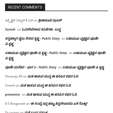
RECENT COMMENTS
ಕ್ರೀಡಾಕೂಟ ಝಲಕ್
ಇನ್ಸ್ಪೆಕ್ಟರ್ ಸಲ್ಮಾನ್ ಕೆ ಎನ್
on
Suresh
ಓದಲೇಬೇಕಾದ‌ ಕವಿತೆಗಳು: ಬುದ್ಧ
on
ಕನ್ನಡಕ್ಕಾಗಿ ಜೈಲು ಸೇರಿದ ಕೃಷ್ಣ – Public Story
ಬಹುಮುಖ ವ್ಯಕ್ತಿತ್ವದ ವೂಡೇ
on
ಪಿ.ಕೃಷ್ಣ
ಬಹುಮುಖ ವ್ಯಕ್ತಿತ್ವದ ವೂಡೇ ಪಿ.ಕೃಷ್ಣ – Public Story
ಬಹುಮುಖ ವ್ಯಕ್ತಿತ್ವದ ವೂಡೇ
on
ಪಿ.ಕೃಷ್ಣ
ವೂಡೇ ಮನೆತನ – ಭಾಗ ೨ – Public Story
ಬಹುಮುಖ ವ್ಯಕ್ತಿತ್ವದ ವೂಡೇ ಪಿ.ಕೃಷ್ಣ
on
ಮತ ಹಾಕುವ ಮುನ್ನ ಈ ಹಸಿವಿನ ಕಥನ ಓದಿ
Shivaraju KP
on
ಮತ ಹಾಕುವ ಮುನ್ನ ಈ ಹಸಿವಿನ ಕಥನ ಓದಿ
Umesh
on
prasanna
ಮತ ಹಾಕುವ ಮುನ್ನ ಈ ಹಸಿವಿನ ಕಥನ ಓದಿ
on
ಈ ಸಂಖ್ಯೆ ಇದ್ದ ಹಣ್ಣು ತಿನ್ನಲೇಬಾರದು ಏಕೆ ಗೊತ್ತಾ?
B S Ranganath
on
ಮತ್ತೆ ಬಂದ ವಸಂತ
Dr rashmi
on