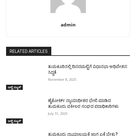
admin
RELATED ARTICLES
ತುಮಕೂರಿನಲ್ಲಿ ದಿನದಮಟ್ಟಿಗೆ ವಿಧಾನಭಾ ಅಧಿವೇಶನ:
ಸಿದ್ಧತೆ
November 8, 2025
ಜಸ್ಟ್ ನ್ಯೂಸ್
ಹೈಕೋರ್ಟ್ ನ್ಯಾಯಾಧೀಶರ ಭೇಟಿ ಮಾಡಿದ
ತುಮಕೂರು ವಕೀಲರ ಸಂಘದ ಪದಾಧಿಕಾರಿಗಳು
July 31, 2025
ಜಸ್ಟ್ ನ್ಯೂಸ್
ತುಮಕೂರು ನ್ಯಾಯಾಲಯಕ್ಕೆ ಜಾಗ ಏಕೆ ಬೇಕು?