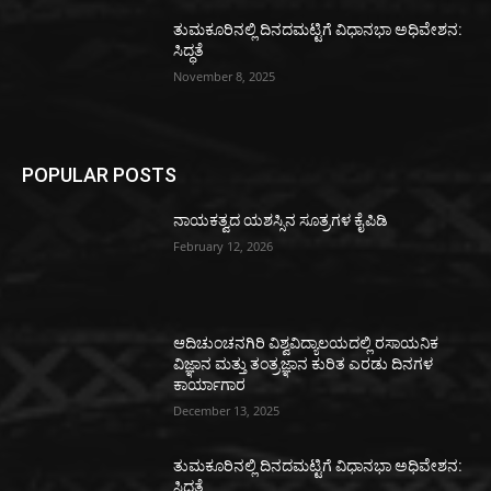
ತುಮಕೂರಿನಲ್ಲಿ ದಿನದಮಟ್ಟಿಗೆ ವಿಧಾನಭಾ ಅಧಿವೇಶನ:
ಸಿದ್ಧತೆ
November 8, 2025
POPULAR POSTS
ನಾಯಕತ್ವದ ಯಶಸ್ಸಿನ ಸೂತ್ರಗಳ ಕೈಪಿಡಿ
February 12, 2026
ಆದಿಚುಂಚನಗಿರಿ ವಿಶ್ವವಿದ್ಯಾಲಯದಲ್ಲಿ ರಸಾಯನಿಕ
ವಿಜ್ಞಾನ ಮತ್ತು ತಂತ್ರಜ್ಞಾನ ಕುರಿತ ಎರಡು ದಿನಗಳ
ಕಾರ್ಯಾಗಾರ
December 13, 2025
ತುಮಕೂರಿನಲ್ಲಿ ದಿನದಮಟ್ಟಿಗೆ ವಿಧಾನಭಾ ಅಧಿವೇಶನ:
ಸಿದ್ಧತೆ