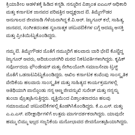
ಕ್ರಿಯಾಶೀಲ ಆಡಳಿತಕ್ಕೆ ಹಿಡಿದ ಕನ್ನಡಿ. ನನ್ನೂರಿನ ವಿಶ್ರಾಂತ ಐಎಎಸ್ ಅಧಿಕಾರಿ
ಮತ್ತು ಕರ್ನಾಟಕ ಜಾನಪದ ಪರಿಷತ್ತಿನ ಅಧ್ಯಕ್ಷರಾದ ಟಿ. ತಿಮ್ಮೇಗೌಡರ
ಅನುಗಾಲದ ಜೀವನಾಡಿ ಗೆಳೆಯರಾಗಿದ್ದ ಕೆ.ವಿ.ಆರ್. ಟ್ಯಾಗೂರ್ ಕಲೆ, ಸಾಹಿತ್ಯ,
ಜಾನಪದ, ಸಂಗೀತದಂತಹ ಸೃಜನಾತ್ಮಕ ಚಟುವಟಿಕೆಗಳ ಬಗ್ಗೆ ಅದಮ್ಯ ಆಸಕ್ತಿ
ಮತ್ತು ಪ್ರೀತಿಯಿಟ್ಟುಕೊಂಡಿದ್ದರು.
ನಮ್ಮ ಟಿ. ತಿಮ್ಮೇಗೌಡರ ಜೊತೆಗೆ ನಮ್ಮೂರಿಗೆ ಹಲವಾರು ಬಾರಿ ಭೇಟಿ ಕೊಟ್ಟಿದ್ದ
ಟ್ಯಾಗೂರ್ ಅವರು, ಆದಿಚುಂಚನಗಿರಿ ಮಠದ ನಿಕಟವರ್ತಿಗಳಾಗಿದ್ದರು. ಕೃಷಿಕ್
ಸರ್ವೋದಯ ಫೌಂಡೇಷನ್ ಮತ್ತು ನೇಗಿಲಯೋಗಿ ಸಮಾಜಸೇವಾ ಟ್ರಸ್ಟ್
ಜೊತೆಗೆ ಒಡನಾಟವಿಟ್ಟುಕೊಂಡಿದ್ದರು. ಅಖಿಲ ಕರ್ನಾಟಕ ಕುವೆಂಪು ಸಾಂಸ್ಕೃತಿಕ
ವೇದಿಕೆಯ ಹಲವಾರು ಸಾಂಸ್ಕೃತಿಕ ಮತ್ತು ಸಾಹಿತ್ಯದ ಕಾರ್ಯಕ್ರಮಗಳಲ್ಲಿ
ಅತಿಥಿಯಾಗಿ ಪಾಲ್ಗೊಂಡು ನನ್ನ ಅಣ್ಣ ಜೀವನ್ಮುಖಿ ಸುರೇಶ್ ಮತ್ತು ನನ್ನನ್ನು
ತುಂಬಾ ಪ್ರೊತ್ಸಾಹಿಸುತ್ತಿದ್ದರು. ವೃತ್ತಿಯಿಂದ ವಿಶ್ರಾಂತರಾದರೂ ಹಲವು
ಸಮಾಜಮುಖಿ ಚಟುವಟಿಕೆಗಳಲ್ಲಿ ತೊಡಗಿಸಿಕೊಂಡಿದ್ದರು. ಕೆ.ಎ.ಎಸ್. ಮತ್ತು
ಎ.ಎ.ಎಸ್. ಪರೀಕ್ಷಾರ್ಥಿಗಳಿಗೆ ಉತ್ತಮ ಮಾರ್ಗದರ್ಶಕರಾಗಿದ್ದರು. ಯಾವುದೇ
ಹಮ್ಮು ಬಿಮ್ಮು ಇಲ್ಲದ ಸಜ್ಜನಿಕೆಯ ಮನೋಭಾವದ ಜೀವನೋತ್ಸಾಹಿಯಾಗಿದ್ದರು.