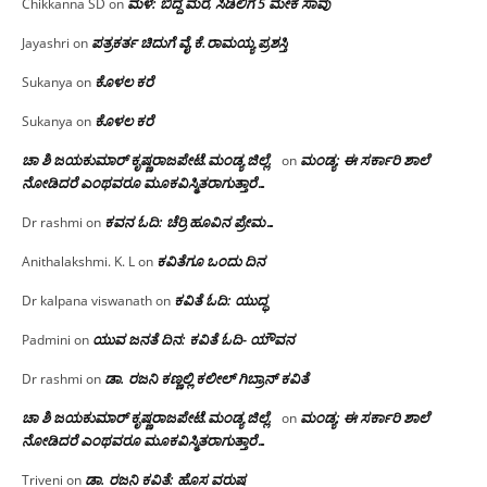
ಮಳೆ: ಬಿದ್ದ ಮರ, ಸಿಡಿಲಿಗೆ 5 ಮೇಕೆ ಸಾವು
Chikkanna SD
on
ಪತ್ರಕರ್ತ ಚಿದುಗೆ ವೈ.ಕೆ.ರಾಮಯ್ಯ ಪ್ರಶಸ್ತಿ
Jayashri
on
ಕೊಳಲ ಕರೆ
Sukanya
on
ಕೊಳಲ ಕರೆ
Sukanya
on
ಚಾ ಶಿ ಜಯಕುಮಾರ್ ಕೃಷ್ಣರಾಜಪೇಟೆ.ಮಂಡ್ಯ ಜಿಲ್ಲೆ.
ಮಂಡ್ಯ: ಈ ಸರ್ಕಾರಿ ಶಾಲೆ
on
ನೋಡಿದರೆ ಎಂಥವರೂ ಮೂಕವಿಸ್ಮಿತರಾಗುತ್ತಾರೆ…
ಕವನ ಓದಿ: ಚೆರ್ರಿ ಹೂವಿನ ಪ್ರೇಮ…
Dr rashmi
on
ಕವಿತೆಗೂ ಒಂದು ದಿನ
Anithalakshmi. K. L
on
ಕವಿತೆ ಓದಿ: ಯುದ್ಧ
Dr kalpana viswanath
on
ಯುವ ಜನತೆ ದಿನ: ಕವಿತೆ ಓದಿ- ಯೌವನ
Padmini
on
ಡಾ. ರಜನಿ‌ ಕಣ್ಣಲ್ಲಿ ಕಲೀಲ್ ಗಿಬ್ರಾನ್ ಕವಿತೆ
Dr rashmi
on
ಚಾ ಶಿ ಜಯಕುಮಾರ್ ಕೃಷ್ಣರಾಜಪೇಟೆ.ಮಂಡ್ಯ ಜಿಲ್ಲೆ.
ಮಂಡ್ಯ: ಈ ಸರ್ಕಾರಿ ಶಾಲೆ
on
ನೋಡಿದರೆ ಎಂಥವರೂ ಮೂಕವಿಸ್ಮಿತರಾಗುತ್ತಾರೆ…
ಡಾ. ರಜನಿ ಕವಿತೆ: ಹೊಸ ವರುಷ
Triveni
on