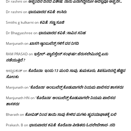
ಅಪ್ಪಂದಿರ ದಿನದ ವಿಶೇಷ: ನಾನು ಏನಾಗಿದ್ದೇನೋ‌ ಅದೆಲ್ಲವೂ ಅಪ್ಪನೇ…
Dr rashmi
on
ಭಾನುವಾರದ ಕವಿತೆ: ಉಸಿರು
Dr rashmi
on
ಕವಿತೆ: ಸಣ್ಣ ಸೂಜಿ
Smiths g kulkarni
on
ಭಾನುವಾರದ ಕವಿತೆ :ಸಾವಿನ ಸನಿಹ
Dr Bhagyashree
on
ಖಾಸಗಿ ಆ್ಯಂಬುಲೆನ್ಸ್ ಗಳಿಗೆ ದರ ನಿಗದಿ
Manjunath
on
ಇಸ್ರೇಲ್ -ಪ್ಯಾಲಿಸ್ತೇನ್ ಸಂಘರ್ಷ:ಜೆರುಸಲೇಮಿನಲ್ಲಿ ಏನು
RAM PRASAD
on
ನಡೆಯುತ್ತಿದೆ ?
ಕೊರೊನಾ: ಇಂದು 13 ಮಂದಿ ಸಾವು, ತುಮಕೂರು, ತಿಪಟೂರಿನಲ್ಲಿ ಹೆಚ್ಚಿದ
ಅಲ್ಲಾಬಕಾಶ್
on
ಸೋಂಕು
‘ಕೊರೊನಾ’ ಅಂಬುಲೆನ್ಸ್ ಕೊಡುವಾಗಲೇ ನಿಯಮ ಪಾಲಿಸದ ಶಾಸಕರು!
Manjunath
on
‘ಕೊರೊನಾ’ ಅಂಬುಲೆನ್ಸ್ ಕೊಡುವಾಗಲೇ ನಿಯಮ ಪಾಲಿಸದ
Manjunath HN
on
ಶಾಸಕರು!
ಕೋವಿಡ್ ನಿಂದ ತಾಯಿ ಸಾವು ಕೇಳಿದ ಮಗಳು ಹೃದಯಾಘಾತಕ್ಕೆ ಬಲಿ
Bharath
on
ಭಾನುವಾರದ ಕವಿತೆ: ಕೊರೊನಾ ಪೀಡಿತರು ಓದಲೇಬೇಕಾದ- ನದಿ
Prakash. B
on