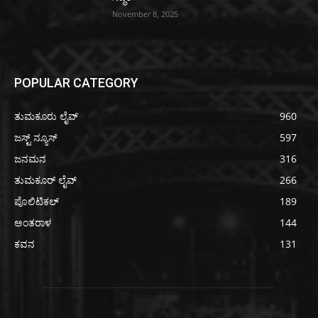
November 8, 2025
POPULAR CATEGORY
ತುಮಕೂರು ಲೈವ್
960
ಜಸ್ಟ್ ನ್ಯೂಸ್
597
ಜನಮನ
316
ತುಮಕೂರ್ ಲೈವ್
266
ಪೊಲಿಟಿಕಲ್
189
ಅಂತರಾಳ
144
ಕವನ
131