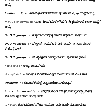
ಆಯ್ಕೆ
Madhu
Kpsc: ಸಿರಾದ ಭೂತೇಗೌಡಗೆ 6ನೇ ಶ್ರೇಯಾಂಕ: Dysp ಹುದ್ದೆಗೆ ಆಯ್ಕೆ
on
Kpsc: ಸಿರಾದ ಭೂತೇಗೌಡಗೆ 6ನೇ ಶ್ರೇಯಾಂಕ: Dysp ಹುದ್ದೆಗೆ
Manjula dh gowda
on
ಆಯ್ಕೆ
Dr. O Nagaraju
ಕುಷ್ಠರೋಗಿಗಳತ್ತ ಕೈ ಚಾಚಿದ ಸತ್ಯಸಾಯಿ ಸಂಘಟನೆ
on
Dr. O Nagaraju
ದಬ್ಬಾಳಿಕೆ, ದಮನಕಾರಿ ನೀತಿ ಸಲ್ಲದು – ಜನಪರ ಚಿಂತಕ
on
ಕೆ.ದೊರೈರಾಜ್
Dr. O Nagaraju
ಮುಖ್ಯಶಿಕ್ಷಕರ ಕರ್ತವ್ಯ ಲೋಪ : ಪೋಷಕರ ಧರಣಿ
on
ಅಬ್ಬಾ, ಆಂಜನೇಯ!
hemantha
on
ಆರಂಭಿಕ ಬಂಡವಾಳವಿಲ್ಲದೆ ಬೆಳೆಯುವ ಬೆಳೆ- ಮಿಡಿ ಸೌತೆ
ಪಂಚಾಕ್ಷರಿ ಗುಬ್ಬಿ
on
Dasanna
ದೇವಲಕೆರೆಯಲ್ಲಿ ವಿಜೃಂಭಣೆಯ ರಾಜ್ಯೋತ್ಸವ
on
ShravanKumar reddy
ಚಿತ್ರಕಲೆಯಿಂದ ಬೌದ್ಧಿಕ ಸಾಮರ್ಥ್ಯ ವೃದ್ಧಿಸುತ್ತದೆ;
on
ಚಿತ್ರಕಲಾ ಶಿಕ್ಷಕ ರಾಮಚಂದ್ರಾಚಾರ್
ಚಿತ್ರಕಲೆಯಿಂದ ಬೌದ್ಧಿಕ ಸಾಮರ್ಥ್ಯ ವೃದ್ಧಿಸುತ್ತದೆ; ಚಿತ್ರಕಲಾ ಶಿಕ್ಷಕ
Girish
on