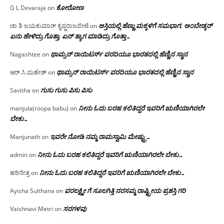
ಕೋರೋಣ
G L Devaraja
on
ಆಸ್ತಿಯಲ್ಲಿ ಹೆಣ್ಣು ಮಕ್ಕಳಿಗೆ ಸಮಭಾಗ; ಅಂಬೇಡ್ಕರ್
ಚಾ ಶಿ ಜಯಕುಮಾರ್ ಕೃಷ್ಣರಾಜಪೇಟೆ
on
ಏನು ಹೇಳಿದ್ರು ಗೊತ್ತಾ, ಏನ್ ತ್ಯಾಗ ಮಾಡಿದ್ರು ಗೊತ್ತಾ…
ಥಾಮ್ಸನ್ ರಾಯಿಟರ್ಸ್ ವರದಿಯೂ ಭಾರತದಲ್ಲಿ ಹೆಣ್ಣಿನ ಸ್ಥಾನ‌
Nagashtee
on
ಥಾಮ್ಸನ್ ರಾಯಿಟರ್ಸ್ ವರದಿಯೂ ಭಾರತದಲ್ಲಿ ಹೆಣ್ಣಿನ ಸ್ಥಾನ‌
ಆರ್.ಸಿ.ಮಹೇಶ್
on
ಗುಸು ಗುಸು ಪಿಸು ಪಿಸು
Savitha
on
ನೀನು ಓದು ಬರಹ ಕಲಿತಿದ್ದರೆ ಇವರಿಗೆ ಋಣಿಯಾಗಿರಲೇ
manjula(roopa babu)
on
ಬೇಕು…
ಇವರೇ‌ ನೋಡಿ‌ ನಮ್ಮ‌ ರಾಮಸ್ವಾಮಿ ಮೇಷ್ಟ್ರು…
Manjunath
on
ನೀನು ಓದು ಬರಹ ಕಲಿತಿದ್ದರೆ ಇವರಿಗೆ ಋಣಿಯಾಗಿರಲೇ ಬೇಕು…
admin
on
ನೀನು ಓದು ಬರಹ ಕಲಿತಿದ್ದರೆ ಇವರಿಗೆ ಋಣಿಯಾಗಿರಲೇ ಬೇಕು…
ಹರಿನೇತ್ರ
on
ವರಲಕ್ಷ್ಮೀ ಗೆ ಸೂಲಗಿತ್ತಿ ನರಸಮ್ಮ‌ ರಾಷ್ಟ್ರೀಯ ಪ್ರಶಸ್ತಿ ಗರಿ
Ayisha Sulthana
on
ಸರಗಳವು
Vaishnavi Metri
on