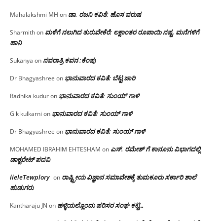
ಡಾ. ರಜನಿ ಕವಿತೆ: ಹೊಸ ವರುಷ
Mahalakshmi MH
on
ಮಳೆಗೆ ನಲುಗಿದ ತುರುವೇಕೆರೆ: ಲಕ್ಷಾಂತರ ರೂಪಾಯಿ ನಷ್ಟ, ಮನೆಗಳಿಗೆ
Sharmith
on
ಹಾನಿ
ನವರಾತ್ರಿ ಕವನ :ಕೆಂಪು
Sukanya
on
ಭಾನುವಾರದ ಕವಿತೆ: ಬೆಟ್ಟ ಜಾರಿ
Dr Bhagyashree
on
ಭಾನುವಾರದ ಕವಿತೆ: ಸುಂಯ್ ಗಾಳಿ
Radhika kudur
on
ಭಾನುವಾರದ ಕವಿತೆ: ಸುಂಯ್ ಗಾಳಿ
G k kulkarni
on
ಭಾನುವಾರದ ಕವಿತೆ: ಸುಂಯ್ ಗಾಳಿ
Dr Bhagyashree
on
ಎಸ್. ರಮೇಶ್ ಗೆ ಕಾನೂನು ವಿಭಾಗದಲ್ಲಿ
MOHAMED IBRAHIM EHTESHAM
on
ಡಾಕ್ಟರೇಟ್ ಪದವಿ
lieleTewplory
ರಾಷ್ಟ್ರೀಯ ವಿಜ್ಞಾನ ಸಮಾವೇಶಕ್ಕೆ‌ ತುಮಕೂರು ಸರ್ಕಾರಿ ಶಾಲೆ
on
ಹುಡುಗರು
ಹಳ್ಳಿಯಲ್ಲೊಂದು ಪರಿಸರ ಸಂಘ ಕಟ್ಟಿ…
Kantharaju JN
on