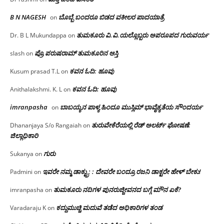
B N NAGESH
ಬೊಬ್ಬೆ ಬಂದರೂ ಬಿಡದ ವಕೀಲರ ಪಾದಯಾತ್ರೆ
on
ತುಮಕೂರು‌ ವಿ.ವಿ.ಯಲ್ಲೊಬ್ಬರು ಅಪರೂಪದ ಗುರುವರ್ಯ
Dr. B L Mukundappa
on
ಪ್ರೊ.ಪರುಷರಾಮ್ ತುಮಕೂರಿನ ಆಸ್ತಿ
slash
on
ಕವನ ಓದಿ: ಹೂವು
Kusum prasad T.L
on
ಕವನ ಓದಿ: ಹೂವು
Anithalakshmi. K. L
on
imranpasha
ಬಾಬಯ್ಯನ ಪಾಳ್ಯ ಹಿಂದೂ ಮುಸ್ಲಿಮ್ ಭಾವೈಕ್ಯತೆಯ ಸೌಂದರ್ಯ
on
ತುರುವೇಕೆರೆಯಲ್ಲಿ ರೆಡ್ ಅಲರ್ಟ್ ಘೋಷಣೆ:
Dhananjaya S/o Rangaiah
on
ಜಿಲ್ಲಾಧಿಕಾರಿ
ಗುರು
Sukanya
on
ಇವರೇ ನಮ್ಮ ಡಾಕ್ಟ್ರು; : ದೇವರೇ ಬಂದ್ರೂ ರಜನಿ ಡಾಕ್ಟರೇ ಹೇಳ್ ಬೇಕು!
Padmini
on
ತುಮಕೂರು ನದಿಗಳ ಪುನರುಜ್ಜೀವನದ ಬಗ್ಗೆ ಮೌನ ಏಕೆ?
imranpasha
on
ಕದ್ದುಮುಚ್ಚಿ ಮದುವೆ ತಡೆದ ಅಧಿಕಾರಿಗಳ ತಂಡ
Varadaraju K
on