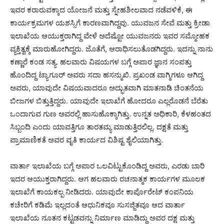
ಇವರ ಕರಾರುವಕ್ಕಾದ ಯೋಜನೆ ಮತ್ತು ಸ್ನೇಹಶೀಲವಾದ ನಡೆವಳಿಕೆ, ಈ
ಕಾರ್ಯಕ್ರಮಗಳ ಯಶಸ್ಸಿಗೆ ಕಾರಣವಾಗಿದ್ದವು. ಯುವಜನ ಸೇವೆ ಮತ್ತು ಕ್ರೀಡಾ
ಇಲಾಖೆಯ ಆಯುಕ್ತರಾಗಿದ್ದ ವೇಳೆ ಅದೆಷ್ಟೋ ಯುವಜನರು ಇವರ ಸಮ್ಮೋಹಕ
ವ್ಯಕ್ತಿತ್ವಕ್ಕೆ ಮಾರುಹೋಗಿದ್ದರು. ಜೊತೆಗೆ, ಆರಾಧಿಸಲುತೊಡಗಿದ್ದರು. ಇದನ್ನು ನಾನು
ಕಣ್ಣಾರೆ ಕಂಡ ಸತ್ಯ. ಹಲವಾರು ವಿಷಯಗಳ ಬಗ್ಗೆ ಅಪಾರ ಜ್ಞಾನ ಸಂಪತ್ತು
ಹೊಂದಿದ್ದ ಟ್ಯಾಗೂರ್ ಅವರು ಸದಾ ಹಸನ್ಮುಖಿ. ಪ್ರಖಂಡ ವಾಗ್ಮಿಗಳೂ ಆಗಿದ್ದ
ಅವರು, ಯಾವುದೇ ವಿಷಯವಾದರೂ ಅದ್ಭುತವಾಗಿ ಮಾತನಾಡಿ ಚಿಂತನೆಯ
ಬೀಜಗಳ ಬಿತ್ತುತ್ತಿದ್ದರು. ಯಾವುದೇ ಇಲಾಖೆಗೆ ಹೋದರೂ ಎಲ್ಲರೊಡನೆ ಬೆರೆತು
ಒಂದಾಗುವ ಗುಣ ಅವರಲ್ಲಿ ಹಾಸುಹೊಕ್ಕಾಗಿತ್ತು. ಉನ್ನತ ಅಧಿಕಾರಿ, ಕೆಳಹಂತದ
ಸಿಬ್ಬಂದಿ ಎಂದು ಯಾವತ್ತಿಗೂ ತಾರತಮ್ಯ ಮಾಡುತ್ತಿರಲಿಲ್ಲ. ದಕ್ಷತೆ ಮತ್ತು
ಪ್ರಾಮಾಣಿಕತೆ ಅವರ ವೃತಿ ಕಾರ್ಯದ ವಿಶಿಷ್ಟ ಶೈಲಿಯಾಗಿತ್ತು.
ವಾರ್ತಾ ಇಲಾಖೆಯ ಬಗ್ಗೆ ಅಪಾರ ಒಲವಿಟ್ಟುಕೊಂಡಿದ್ದ ಅವರು, ಎರಡು ಬಾರಿ
ಇದರ ಆಯುಕ್ತರಾಗಿದ್ದರು. ಆಗ ಹಲವಾರು ರಚನಾತ್ಮಕ ಕಾರ್ಯಗಳ ಮೂಲಕ
ಇಲಾಖೆಗೆ ಕಾಯಕಲ್ಪ ನೀಡಿದರು. ಯಾವುದೇ ಕಾರ್ಪೊರೇಟ್ ಕಂಪನಿಯ
ಕಚೇರಿಗೆ ಕಡಿಮೆ ಇಲ್ಲದಂತೆ ಆಧುನಿಕವೂ ಸುಸಜ್ಜಿತವೂ ಆದ ವಾರ್ತಾ
ಇಲಾಖೆಯ ನೂತನ ಕಟ್ಟಡವನ್ನು ನಿರ್ಮಾಣ‌ ಮಾಡಿದ್ದು ಅವರ ದಕ್ಷ ಮತ್ತು