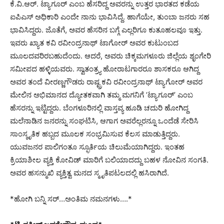
ಕೆ.ವಿ.ಆರ್. ಟ್ಯಾಗೂರ್ ಎಂಬ ಹೆಸರಿದ್ದ ಅವರನ್ನು ಉತ್ತರ ಭಾರತದ ಕಡೆಯ
ಐಪಿಎಸ್ ಅಧಿಕಾರಿ ಎಂದೇ ನಾನು ಭಾವಿಸಿದ್ದೆ. ಹಾಗೆಯೇ, ತುಂಬಾ ಜನರು ಸಹ
ಭಾವಿಸಿದ್ದರು. ಜೊತೆಗೆ, ಅವರ ಹೆಸರಿನ ಬಗ್ಗೆ ಎಲ್ಲರಿಗೂ ಕುತೂಹಲವೂ ಇತ್ತು.
ಇವರು ಖ್ಯಾತ ಕವಿ ರವೀಂದ್ರನಾಥ್ ಟಾಗೋರ್ ಅವರ ಕುಟುಂಬದ
ಮೂಲದವರಿರಬಹುದೆಂದು. ಆದರೆ, ಅವರು ಚಿಕ್ಕಮಗಳೂರು ಜಿಲ್ಲೆಯ ಶೃಂಗೇರಿ
ಸಮೀಪದ ಹಳ್ಳಿಯವರು. ಸ್ವಾತಂತ್ರ್ಯ ಹೋರಾಟಗಾರರೂ ಶಾಸಕರೂ ಆಗಿದ್ದ
ಅವರ ತಂದೆ ವೀರಣ್ಣಗೌಡರು ರಾಷ್ಟ್ರಕವಿ ರವೀಂದ್ರನಾಥ್ ಟ್ಯಾಗೋರ್ ಅವರ
ಮೇಲಿನ ಅಭಿಮಾನದ ದ್ಯೋತಕವಾಗಿ ತಮ್ಮ ಮಗನಿಗೆ ‘ಟ್ಯಾಗೂರ್’ ಎಂಬ
ಹೆಸರನ್ನು ಇಟ್ಟಿದ್ದರು. ಬೆಂಗಳೂರಿನಲ್ಲಿ ವಾಸ್ತವ್ಯ ಹೂಡಿ ಚದುರಿ ಹೋಗಿದ್ದ
ಮಲೆನಾಡಿನ ಜನರನ್ನು ಸಂಘಟಿಸಿ, ಆಗಾಗ ಅವರೆಲ್ಲರನ್ನೂ ಒಂದೆಡೆ ಸೇರಿಸಿ
ಸಾಂಸ್ಕೃತಿಕ ಹಬ್ಬದ ಮೂಲಕ ಸಂಭ್ರಮಿಸುವ ಕೆಲಸ ಮಾಡುತ್ತಿದ್ದರು.
ಯುವಜನರ ಪಾಲಿಗಂತೂ ಸ್ಫೂರ್ತಿಯ ಚಿಲುಮೆಯಾಗಿದ್ದರು. ಇಂತಹ
ಕ್ರಿಯಾಶೀಲ ವ್ಯಕ್ತಿ ಕೋವಿಡ್ ಮಾರಿಗೆ ಬಲಿಯಾದದ್ದು ಬಹಳ ನೋವಿನ ಸಂಗತಿ.
ಅವರ ಹಸನ್ಮುಖಿ ವ್ಯಕ್ತಿತ್ವ ಮನದ ಸ್ಮೃತಿಪಟಲದಲ್ಲಿ ಹಸಿರಾಗಿದೆ.
*ಹೋಗಿ ಬನ್ನಿ ಸರ್…ಅಂತಿಮ ನಮನಗಳು….*