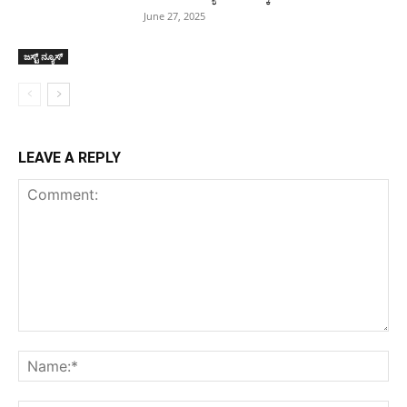
June 27, 2025
ಜಸ್ಟ್ ನ್ಯೂಸ್
LEAVE A REPLY
Comment:
Na