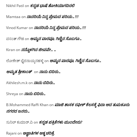
ಕನ್ನಡ ಭಾಷೆ ಶೋಕಿಯಾಗದಿರಲಿ
Nikhil Patil
on
ನಾನರಿಯೆ ನಿನ್ನ ಪ್ರೇಮದ ಪರಿಯ…!!!
Mamtaa
on
ನಾನರಿಯೆ ನಿನ್ನ ಪ್ರೇಮದ ಪರಿಯ…!!!
Vinod Kumar
on
ಅಮ್ಮನ ವಾರವೂ, ಗಿಣ್ಣಿನ ಸೊಬಗೂ…
ವಸಂತ್ ಗೌಡ
on
ನನ್ನೊಳಗಿನ ಜೀವವೇ……
Kiran
on
ಅಮ್ಮನ ವಾರವೂ, ಗಿಣ್ಣಿನ ಸೊಬಗೂ…
ಲೋಕೇಶ್ ಭೈರನಾಯ್ಕನಹಳ್ಳಿ
on
ಅಮೃತ ಶ್ರೀಕಾಂತ್
ನಾನು ಬಿದಿರು…
on
ನಾನು ಬಿದಿರು…
Akhilesh.m.k
on
ನಾನು ಬಿದಿರು…
Shreya
on
ಮಾಜಿ ಶಾಸಕ ರಫೀಕ್ ಕೆಲಸಕ್ಕೆ ಫಿದಾ ಆದ ತುಮಕೂರು
B.Mohammed Raffi Khan
on
ನಗರದ ಜನರು…
ಕನ್ನಡ ಪತ್ರಿಕೆಗಳು ಮುಂದೇನು?
ಸುನಿಲ್ ಕುಮಾರ್.ವಿ
on
ಅಜ್ಞಾತಿಗಳ ಆತ್ಮ ಚರಿತ್ರೆ
Rajani
on