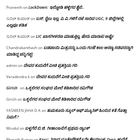
LockDown: ಇಲ್ನೋಡಿ ಹಳ್ಳಿಗರ ಶೈಲಿ..
Praneeth
on
ಬಸ್, ರೈಲು ಇಲ್ಲ; ವಿ.ವಿ.ಗಳಿಗೆ ರಜೆ ಸಾರಿದ UGC, 9 ಜಿಲ್ಲೆಗಳಲ್ಲಿ
ಸುನಿಲ್ ಕುಮಾರ್
on
ಎಲ್ಲವೂ ಕಡಿತ
LIC ಖಾಸಗೀಕರಣ ಮಾಡುತ್ತಿಲ್ಲ, ಷೇರು ಮಾರಾಟ ಅಷ್ಟೇ
ಸುನಿಲ್ ಕುಮಾರ್
on
ಬಡಪಾಯಿ ಮಿತ್ರನನ್ನು ಒಂದು ಗಂಟೆ ಕಾಲ ಅರಣ್ಯ ಸಚಿವರನ್ನಾಗಿ
Chandrakanthavh
on
ಮಾಡಿದ್ದ ಚನ್ನಿಗಪ್ಪ!
ದೇವರ ಕುದುರೆಗೆ ವೀಚಿ ಪ್ರಶಸ್ತಿಯ ಗರಿ
admin
on
ದೇವರ ಕುದುರೆಗೆ ವೀಚಿ ಪ್ರಶಸ್ತಿಯ ಗರಿ
Varadendra k
on
Girish
ಒಕ್ಕಲಿಗರ ಸಂಘದ ಮೇಲೆ ಕಿಡಿಕಾರಿದ ರವಿಗೌಡ
on
ಒಕ್ಕಲಿಗರ ಸಂಘದ ಮೇಲೆ ಕಿಡಿಕಾರಿದ ರವಿಗೌಡ
Girish
on
ತುಮಕೂರು ಸ್ಕೂಲ್ ಆಫ್ ಮ್ಯೂಸಿಕ್ ಹಿಂದಿನ ಕತೆ ಗೊತ್ತಾ
YASMEEN JAHA D A
on
ನಿಮಗೆ ?
ಬಳ್ಳಗೆರೆ ಬಿ.ಜಿ. ಗೀತಾಂಜಲಿಗೆ ಪ್ರಥಮ ರ‌್ಯಾಂಕ್
Mrudul
on
Kpsc: ಸಿರಾದ ಭೂತೇಗೌಡಗೆ 6ನೇ ಶ್ರೇಯಾಂಕ: Dysp ಹುದ್ದೆಗೆ
Bharath Kumar
on