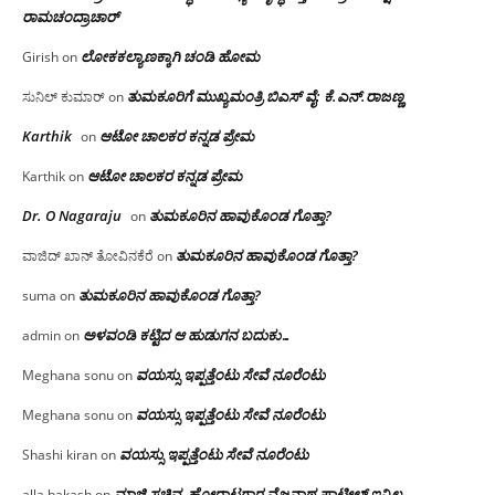
ರಾಮಚಂದ್ರಾಚಾರ್
ಲೋಕಕಲ್ಯಾಣಕ್ಕಾಗಿ ಚಂಡಿ ಹೋಮ
Girish
on
ತುಮಕೂರಿಗೆ ಮುಖ್ಯಮಂತ್ರಿ ಬಿಎಸ್ ವೈ: ಕೆ.ಎನ್.ರಾಜಣ್ಣ
ಸುನಿಲ್ ಕುಮಾರ್
on
Karthik
ಆಟೋ ಚಾಲಕರ ಕನ್ನಡ ಪ್ರೇಮ
on
ಆಟೋ ಚಾಲಕರ ಕನ್ನಡ ಪ್ರೇಮ
Karthik
on
Dr. O Nagaraju
ತುಮಕೂರಿನ ಹಾವುಕೊಂಡ ಗೊತ್ತಾ?
on
ತುಮಕೂರಿನ ಹಾವುಕೊಂಡ ಗೊತ್ತಾ?
ವಾಜಿದ್ ಖಾನ್ ತೋವಿನಕೆರೆ
on
ತುಮಕೂರಿನ ಹಾವುಕೊಂಡ ಗೊತ್ತಾ?
suma
on
ಅಳವಂಡಿ ಕಟ್ಟಿದ ಆ ಹುಡುಗನ ಬದುಕು…
admin
on
ವಯಸ್ಸು ಇಪ್ಪತ್ತೆಂಟು ಸೇವೆ ನೂರೆಂಟು
Meghana sonu
on
ವಯಸ್ಸು ಇಪ್ಪತ್ತೆಂಟು ಸೇವೆ ನೂರೆಂಟು
Meghana sonu
on
ವಯಸ್ಸು ಇಪ್ಪತ್ತೆಂಟು ಸೇವೆ ನೂರೆಂಟು
Shashi kiran
on
ಮಾಜಿ ಸಚಿವ, ಹೋರಾಟಗಾರ ವೈಜನಾಥ ಪಾಟೀಲ್ ಇನ್ನಿಲ್ಲ
alla bakash
on