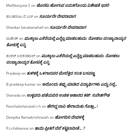
ಹೊರಟು ಹೋಗುವ ಬದುಕಿಗೊಂದು ವಿಶೇಷತೆ ಇರಲಿ
Mallikarjuna S
on
ಸೂರ್ಯನೇ ದೇವರಾದಾಗ
ಶಾಂತರಾಜು ಬಿ ಎಸ್
on
ಸೂರ್ಯನೇ ದೇವರಾದಾಗ
Shankar barakanahall
on
ಮುಕ್ಕಾಲು ಎಕೆರೆಯಲ್ಲಿ ಏನ್ನೆಲ್ಲ‌ ಮಾಡಬಹುದು: ನೋಡಲು ದಂಜ್ಯಾನಾಯ್ಕರ
ಮಹೇಶ್
on
ತೋಟಕ್ಕೆ ಬನ್ನಿ
ಮುಕ್ಕಾಲು ಎಕೆರೆಯಲ್ಲಿ ಏನ್ನೆಲ್ಲ‌ ಮಾಡಬಹುದು: ನೋಡಲು
ಶಂಕರ್ ಬರಕನಹಾಲ್
on
ದಂಜ್ಯಾನಾಯ್ಕರ ತೋಟಕ್ಕೆ ಬನ್ನಿ
ತುಳಿತಕ್ಕೆ ಒಳಗಾದವರ ಮೇಲೆತ್ತಿದ ಸಂತ ಬಸವಣ್ಣ
Pradeep
on
ಅದೊಂದು ತಪ್ಪು ಮಾಡಿದ ವಿದ್ಯಾರ್ಥಿಗಳು ಎದ್ದು ನಿಲ್ಲಿ…
B pradeep kumar
on
ಉಳ್ಳವರು ಪಡೆಯದಿರಿ ಉಚಿತ ಆಹಾರದ ಕಿಟ್: ಸುರೇಶಗೌಡ
Sharada
on
ಹೇಗಿದ್ದ ಬಾವಿ ಹೇಗಾಯಿತು ಗೊತ್ತಾ…!
Panchaksharaiah t h
on
ಹೋಗದಿರಿ ದೇವಳಕ್ಕೆ
Deepika Ramakrishnaiah
on
ತಾಯಿ ಪ್ರೀತಿಗೆ ಬೆಲೆ ಕಟ್ಟಲಾದೀತೆ….?
P.t.chikkanna
on