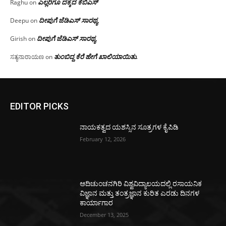
ಎಲ್ಲರಿಗೂ ದಕ್ಕದ ಕೆಬಿಎಸ್
Raghu
on
ದೀಪುಗೆ ಜೆಡಿಎಸ್ ಸಾರಥ್ಯ
Deepu
on
ದೀಪುಗೆ ಜೆಡಿಎಸ್ ಸಾರಥ್ಯ
Girish
on
ತುಂಬಿದ್ದ ಕೆರೆ ಹೇಗೆ ಖಾಲಿಯಾಯಿತು.
ಸತ್ಯನಾರಾಯಣ
on
EDITOR PICKS
ನಾಯಕತ್ವದ ಯಶಸ್ಸಿನ ಸೂತ್ರಗಳ ಕೈಪಿಡಿ
February 12, 2026
ಆದಿಚುಂಚನಗಿರಿ ವಿಶ್ವವಿದ್ಯಾಲಯದಲ್ಲಿ ರಸಾಯನಿಕ
ವಿಜ್ಞಾನ ಮತ್ತು ತಂತ್ರಜ್ಞಾನ ಕುರಿತ ಎರಡು ದಿನಗಳ
ಕಾರ್ಯಾಗಾರ
December 13, 2025