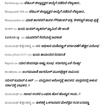
ಜೆಡಿಎಸ್ ಜಿಲ್ಲಾಧ್ಯಕ್ಷರ ಆಯ್ಕೆಗೆ ನಡೆದಿದೆ ಲೆಕ್ಕಾಚಾರ…
Kantharaju
on
ಜೆಡಿಎಸ್ ಜಿಲ್ಲಾಧ್ಯಕ್ಷರ ಆಯ್ಕೆಗೆ ನಡೆದಿದೆ ಲೆಕ್ಕಾಚಾರ…
Manjunath HN
on
ಮಾಜಿ ಶಾಸಕರಿಗೆ ಶಾಸಕ ಗೌರಿಶಂಕರ್ ಪತ್ರ, ಕೇಳಿದ್ದಾರೆ ಹಲವು ಪ್ರಶ್ನೆ
Manjunatha
on
ಇಂದು ಇಂಟರ್ ನ್ಯಾಶನಲ್ ಫ್ಯಾಮಿಲಿ ಡೇ ಅಂತೆ!
ಶಂಕರ್
on
Sathish tg
ಯುವಕರಿಗೆ ಸೇನೆಯಲ್ಲಿ ಅವಕಾಶ
on
IAS ಅಧಿಕಾರಿ ಮಣಿವಣ್ಣನ್ ವರ್ಗಾವಣೆಗೆ ಹೆಚ್ಚಿದ‌ ವಿರೋಧ
ಮಂಜುನಾಥ್ ಹೆತ್ತೇನಹಳ್ಳಿ
on
ಇಂದು ತಾಯಂದಿರ ದಿನವಂತೆ
Aishu (Aisiri.H.Y )
on
ಯಾರ ಜೀವನವೂ ಅಷ್ಟು ಸುಲಭ, ಸರಾಗವಲ್ಲ ಏಕೆ ಗೊತ್ತಾ?
Rajesh
on
ಜಂಗಮವಾಣಿ ಜಾಗದೊಳ್ ಮೂಕಪ್ರೇಕ್ಷಕ ನಾವಿಂದು
ಶಾಂತರಾಜು
on
ನವೀನ್ ಕುಮಾರ್ ಪಿ ಆರ್
ಮದ್ಯಪಾನ ಆರೋಗ್ಯಕ್ಕೆ ಹಾನಿಕರ; ವಾಸ್ತವದಲ್ಲಿ ಅಳುವ
on
ಸರ್ಕಾರಕ್ಕೆ ಲಾಭಕರ..!!
ಸಾಲದ ಸಂಕಟ ಒಂಥರಾ ಹೊರ ಹೊಮ್ಮದ ಗಾಯ..!!
ಮಂಜುನಾಥ್
on
ತುಳಿತಕ್ಕೆ ಒಳಗಾದವರ ಮೇಲೆತ್ತಿದ ಸಂತ ಬಸವಣ್ಣ
ಮಂಜುನಾಥ್ ಹೆತ್ತೇನಹಳ್ಳಿ
on