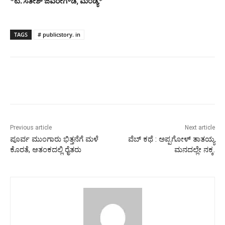
*ಟಿ. ಸತೀಶ್ ಜವರೇಗೌಡ, ಮಂಡ್ಯ*
TAGS
# publicstory. in
Previous article
Next article
ಪೂರ್ವ ಮುಂಗಾರು ಭಿತ್ತನೆಗೆ ಮಳೆ
ವೆಬ್ ಕಥೆ : ಅಪ್ಪಗೋಳ್ ತಾತಯ್ಯ
ಕೊರತೆ, ಆತಂಕದಲ್ಲಿ ರೈತರು
ಮನದಲ್ಲೇ ನಕ್ಕ.‌