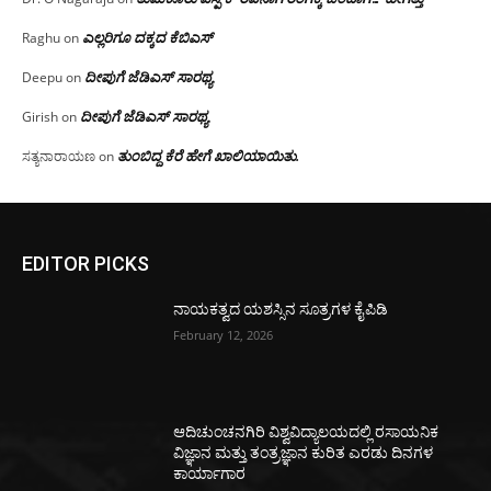
ಎಲ್ಲರಿಗೂ ದಕ್ಕದ ಕೆಬಿಎಸ್
Raghu
on
ದೀಪುಗೆ ಜೆಡಿಎಸ್ ಸಾರಥ್ಯ
Deepu
on
ದೀಪುಗೆ ಜೆಡಿಎಸ್ ಸಾರಥ್ಯ
Girish
on
ತುಂಬಿದ್ದ ಕೆರೆ ಹೇಗೆ ಖಾಲಿಯಾಯಿತು.
ಸತ್ಯನಾರಾಯಣ
on
EDITOR PICKS
ನಾಯಕತ್ವದ ಯಶಸ್ಸಿನ ಸೂತ್ರಗಳ ಕೈಪಿಡಿ
February 12, 2026
ಆದಿಚುಂಚನಗಿರಿ ವಿಶ್ವವಿದ್ಯಾಲಯದಲ್ಲಿ ರಸಾಯನಿಕ
ವಿಜ್ಞಾನ ಮತ್ತು ತಂತ್ರಜ್ಞಾನ ಕುರಿತ ಎರಡು ದಿನಗಳ
ಕಾರ್ಯಾಗಾರ