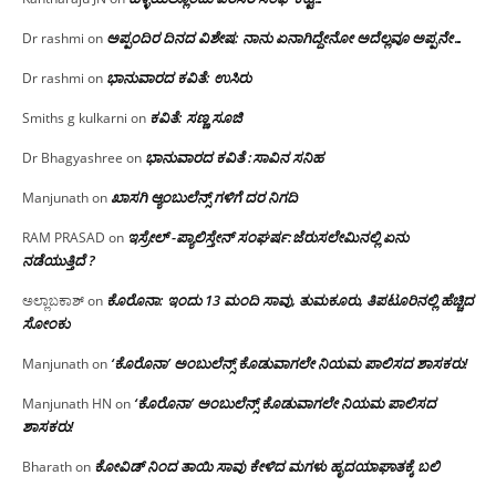
ಅಪ್ಪಂದಿರ ದಿನದ ವಿಶೇಷ: ನಾನು ಏನಾಗಿದ್ದೇನೋ‌ ಅದೆಲ್ಲವೂ ಅಪ್ಪನೇ…
Dr rashmi
on
ಭಾನುವಾರದ ಕವಿತೆ: ಉಸಿರು
Dr rashmi
on
ಕವಿತೆ: ಸಣ್ಣ ಸೂಜಿ
Smiths g kulkarni
on
ಭಾನುವಾರದ ಕವಿತೆ :ಸಾವಿನ ಸನಿಹ
Dr Bhagyashree
on
ಖಾಸಗಿ ಆ್ಯಂಬುಲೆನ್ಸ್ ಗಳಿಗೆ ದರ ನಿಗದಿ
Manjunath
on
ಇಸ್ರೇಲ್ -ಪ್ಯಾಲಿಸ್ತೇನ್ ಸಂಘರ್ಷ:ಜೆರುಸಲೇಮಿನಲ್ಲಿ ಏನು
RAM PRASAD
on
ನಡೆಯುತ್ತಿದೆ ?
ಕೊರೊನಾ: ಇಂದು 13 ಮಂದಿ ಸಾವು, ತುಮಕೂರು, ತಿಪಟೂರಿನಲ್ಲಿ ಹೆಚ್ಚಿದ
ಅಲ್ಲಾಬಕಾಶ್
on
ಸೋಂಕು
‘ಕೊರೊನಾ’ ಅಂಬುಲೆನ್ಸ್ ಕೊಡುವಾಗಲೇ ನಿಯಮ ಪಾಲಿಸದ ಶಾಸಕರು!
Manjunath
on
‘ಕೊರೊನಾ’ ಅಂಬುಲೆನ್ಸ್ ಕೊಡುವಾಗಲೇ ನಿಯಮ ಪಾಲಿಸದ
Manjunath HN
on
ಶಾಸಕರು!
ಕೋವಿಡ್ ನಿಂದ ತಾಯಿ ಸಾವು ಕೇಳಿದ ಮಗಳು ಹೃದಯಾಘಾತಕ್ಕೆ ಬಲಿ
Bharath
on