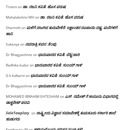
ಡಾ. ರಜನಿ ಕವಿತೆ: ಹೊಸ ವರುಷ
Triveni
on
ಡಾ. ರಜನಿ ಕವಿತೆ: ಹೊಸ ವರುಷ
Mahalakshmi MH
on
ಮಳೆಗೆ ನಲುಗಿದ ತುರುವೇಕೆರೆ: ಲಕ್ಷಾಂತರ ರೂಪಾಯಿ ನಷ್ಟ, ಮನೆಗಳಿಗೆ
Sharmith
on
ಹಾನಿ
ನವರಾತ್ರಿ ಕವನ :ಕೆಂಪು
Sukanya
on
ಭಾನುವಾರದ ಕವಿತೆ: ಬೆಟ್ಟ ಜಾರಿ
Dr Bhagyashree
on
ಭಾನುವಾರದ ಕವಿತೆ: ಸುಂಯ್ ಗಾಳಿ
Radhika kudur
on
ಭಾನುವಾರದ ಕವಿತೆ: ಸುಂಯ್ ಗಾಳಿ
G k kulkarni
on
ಭಾನುವಾರದ ಕವಿತೆ: ಸುಂಯ್ ಗಾಳಿ
Dr Bhagyashree
on
ಎಸ್. ರಮೇಶ್ ಗೆ ಕಾನೂನು ವಿಭಾಗದಲ್ಲಿ
MOHAMED IBRAHIM EHTESHAM
on
ಡಾಕ್ಟರೇಟ್ ಪದವಿ
lieleTewplory
ರಾಷ್ಟ್ರೀಯ ವಿಜ್ಞಾನ ಸಮಾವೇಶಕ್ಕೆ‌ ತುಮಕೂರು ಸರ್ಕಾರಿ ಶಾಲೆ
on
ಹುಡುಗರು
ಹಳ್ಳಿಯಲ್ಲೊಂದು ಪರಿಸರ ಸಂಘ ಕಟ್ಟಿ…
Kantharaju JN
on