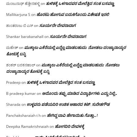
ತುಳಿತಕ್ಕೆ ಒಳಗಾದವರ ಮೇಲೆತ್ತಿದ ಸಂತ ಬಸವಣ್ಣ
ಮಂಜುನಾಥ್ ಹೆತ್ತೇನಹಳ್ಳಿ
on
ಹೊರಟು ಹೋಗುವ ಬದುಕಿಗೊಂದು ವಿಶೇಷತೆ ಇರಲಿ
Mallikarjuna S
on
ಸೂರ್ಯನೇ ದೇವರಾದಾಗ
ಶಾಂತರಾಜು ಬಿ ಎಸ್
on
ಸೂರ್ಯನೇ ದೇವರಾದಾಗ
Shankar barakanahall
on
ಮುಕ್ಕಾಲು ಎಕೆರೆಯಲ್ಲಿ ಏನ್ನೆಲ್ಲ‌ ಮಾಡಬಹುದು: ನೋಡಲು ದಂಜ್ಯಾನಾಯ್ಕರ
ಮಹೇಶ್
on
ತೋಟಕ್ಕೆ ಬನ್ನಿ
ಮುಕ್ಕಾಲು ಎಕೆರೆಯಲ್ಲಿ ಏನ್ನೆಲ್ಲ‌ ಮಾಡಬಹುದು: ನೋಡಲು
ಶಂಕರ್ ಬರಕನಹಾಲ್
on
ದಂಜ್ಯಾನಾಯ್ಕರ ತೋಟಕ್ಕೆ ಬನ್ನಿ
ತುಳಿತಕ್ಕೆ ಒಳಗಾದವರ ಮೇಲೆತ್ತಿದ ಸಂತ ಬಸವಣ್ಣ
Pradeep
on
ಅದೊಂದು ತಪ್ಪು ಮಾಡಿದ ವಿದ್ಯಾರ್ಥಿಗಳು ಎದ್ದು ನಿಲ್ಲಿ…
B pradeep kumar
on
ಉಳ್ಳವರು ಪಡೆಯದಿರಿ ಉಚಿತ ಆಹಾರದ ಕಿಟ್: ಸುರೇಶಗೌಡ
Sharada
on
ಹೇಗಿದ್ದ ಬಾವಿ ಹೇಗಾಯಿತು ಗೊತ್ತಾ…!
Panchaksharaiah t h
on
ಹೋಗದಿರಿ ದೇವಳಕ್ಕೆ
Deepika Ramakrishnaiah
on