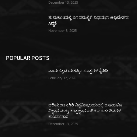
December 13, 2025
ತುಮಕೂರಿನಲ್ಲಿ ದಿನದಮಟ್ಟಿಗೆ ವಿಧಾನಭಾ ಅಧಿವೇಶನ:
ಸಿದ್ಧತೆ
November 8, 2025
POPULAR POSTS
ನಾಯಕತ್ವದ ಯಶಸ್ಸಿನ ಸೂತ್ರಗಳ ಕೈಪಿಡಿ
February 12, 2026
ಆದಿಚುಂಚನಗಿರಿ ವಿಶ್ವವಿದ್ಯಾಲಯದಲ್ಲಿ ರಸಾಯನಿಕ
ವಿಜ್ಞಾನ ಮತ್ತು ತಂತ್ರಜ್ಞಾನ ಕುರಿತ ಎರಡು ದಿನಗಳ
ಕಾರ್ಯಾಗಾರ
December 13, 2025