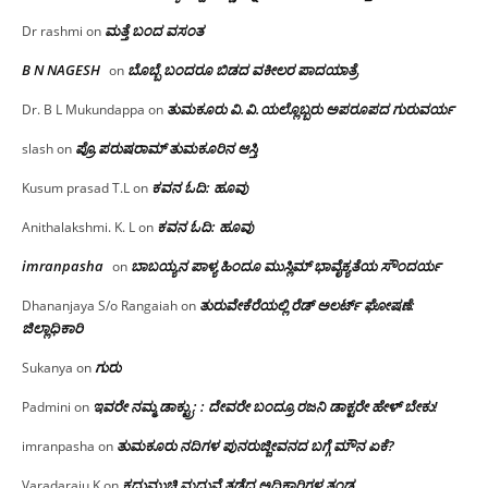
ಮತ್ತೆ ಬಂದ ವಸಂತ
Dr rashmi
on
B N NAGESH
ಬೊಬ್ಬೆ ಬಂದರೂ ಬಿಡದ ವಕೀಲರ ಪಾದಯಾತ್ರೆ
on
ತುಮಕೂರು‌ ವಿ.ವಿ.ಯಲ್ಲೊಬ್ಬರು ಅಪರೂಪದ ಗುರುವರ್ಯ
Dr. B L Mukundappa
on
ಪ್ರೊ.ಪರುಷರಾಮ್ ತುಮಕೂರಿನ ಆಸ್ತಿ
slash
on
ಕವನ ಓದಿ: ಹೂವು
Kusum prasad T.L
on
ಕವನ ಓದಿ: ಹೂವು
Anithalakshmi. K. L
on
imranpasha
ಬಾಬಯ್ಯನ ಪಾಳ್ಯ ಹಿಂದೂ ಮುಸ್ಲಿಮ್ ಭಾವೈಕ್ಯತೆಯ ಸೌಂದರ್ಯ
on
ತುರುವೇಕೆರೆಯಲ್ಲಿ ರೆಡ್ ಅಲರ್ಟ್ ಘೋಷಣೆ:
Dhananjaya S/o Rangaiah
on
ಜಿಲ್ಲಾಧಿಕಾರಿ
ಗುರು
Sukanya
on
ಇವರೇ ನಮ್ಮ ಡಾಕ್ಟ್ರು; : ದೇವರೇ ಬಂದ್ರೂ ರಜನಿ ಡಾಕ್ಟರೇ ಹೇಳ್ ಬೇಕು!
Padmini
on
ತುಮಕೂರು ನದಿಗಳ ಪುನರುಜ್ಜೀವನದ ಬಗ್ಗೆ ಮೌನ ಏಕೆ?
imranpasha
on
ಕದ್ದುಮುಚ್ಚಿ ಮದುವೆ ತಡೆದ ಅಧಿಕಾರಿಗಳ ತಂಡ
Varadaraju K
on