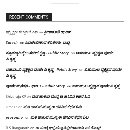
RECENT COMMENTS
ಕ್ರೀಡಾಕೂಟ ಝಲಕ್
ಇನ್ಸ್ಪೆಕ್ಟರ್ ಸಲ್ಮಾನ್ ಕೆ ಎನ್
on
Suresh
ಓದಲೇಬೇಕಾದ‌ ಕವಿತೆಗಳು: ಬುದ್ಧ
on
ಕನ್ನಡಕ್ಕಾಗಿ ಜೈಲು ಸೇರಿದ ಕೃಷ್ಣ – Public Story
ಬಹುಮುಖ ವ್ಯಕ್ತಿತ್ವದ ವೂಡೇ
on
ಪಿ.ಕೃಷ್ಣ
ಬಹುಮುಖ ವ್ಯಕ್ತಿತ್ವದ ವೂಡೇ ಪಿ.ಕೃಷ್ಣ – Public Story
ಬಹುಮುಖ ವ್ಯಕ್ತಿತ್ವದ ವೂಡೇ
on
ಪಿ.ಕೃಷ್ಣ
ವೂಡೇ ಮನೆತನ – ಭಾಗ ೨ – Public Story
ಬಹುಮುಖ ವ್ಯಕ್ತಿತ್ವದ ವೂಡೇ ಪಿ.ಕೃಷ್ಣ
on
ಮತ ಹಾಕುವ ಮುನ್ನ ಈ ಹಸಿವಿನ ಕಥನ ಓದಿ
Shivaraju KP
on
ಮತ ಹಾಕುವ ಮುನ್ನ ಈ ಹಸಿವಿನ ಕಥನ ಓದಿ
Umesh
on
prasanna
ಮತ ಹಾಕುವ ಮುನ್ನ ಈ ಹಸಿವಿನ ಕಥನ ಓದಿ
on
ಈ ಸಂಖ್ಯೆ ಇದ್ದ ಹಣ್ಣು ತಿನ್ನಲೇಬಾರದು ಏಕೆ ಗೊತ್ತಾ?
B S Ranganath
on