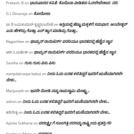
ಭಾನುವಾರದ ಕವಿತೆ: ಕೊರೊನಾ ಪೀಡಿತರು ಓದಲೇಬೇಕಾದ- ನದಿ
Prakash. B
on
ಕೋರೋಣ
G L Devaraja
on
ಆಸ್ತಿಯಲ್ಲಿ ಹೆಣ್ಣು ಮಕ್ಕಳಿಗೆ ಸಮಭಾಗ; ಅಂಬೇಡ್ಕರ್
ಚಾ ಶಿ ಜಯಕುಮಾರ್ ಕೃಷ್ಣರಾಜಪೇಟೆ
on
ಏನು ಹೇಳಿದ್ರು ಗೊತ್ತಾ, ಏನ್ ತ್ಯಾಗ ಮಾಡಿದ್ರು ಗೊತ್ತಾ…
ಥಾಮ್ಸನ್ ರಾಯಿಟರ್ಸ್ ವರದಿಯೂ ಭಾರತದಲ್ಲಿ ಹೆಣ್ಣಿನ ಸ್ಥಾನ‌
Nagashtee
on
ಥಾಮ್ಸನ್ ರಾಯಿಟರ್ಸ್ ವರದಿಯೂ ಭಾರತದಲ್ಲಿ ಹೆಣ್ಣಿನ ಸ್ಥಾನ‌
ಆರ್.ಸಿ.ಮಹೇಶ್
on
ಗುಸು ಗುಸು ಪಿಸು ಪಿಸು
Savitha
on
ನೀನು ಓದು ಬರಹ ಕಲಿತಿದ್ದರೆ ಇವರಿಗೆ ಋಣಿಯಾಗಿರಲೇ
manjula(roopa babu)
on
ಬೇಕು…
ಇವರೇ‌ ನೋಡಿ‌ ನಮ್ಮ‌ ರಾಮಸ್ವಾಮಿ ಮೇಷ್ಟ್ರು…
Manjunath
on
ನೀನು ಓದು ಬರಹ ಕಲಿತಿದ್ದರೆ ಇವರಿಗೆ ಋಣಿಯಾಗಿರಲೇ ಬೇಕು…
admin
on
ನೀನು ಓದು ಬರಹ ಕಲಿತಿದ್ದರೆ ಇವರಿಗೆ ಋಣಿಯಾಗಿರಲೇ ಬೇಕು…
ಹರಿನೇತ್ರ
on
ವರಲಕ್ಷ್ಮೀ ಗೆ ಸೂಲಗಿತ್ತಿ ನರಸಮ್ಮ‌ ರಾಷ್ಟ್ರೀಯ ಪ್ರಶಸ್ತಿ ಗರಿ
Ayisha Sulthana
on
ಸರಗಳವು
Vaishnavi Metri
on