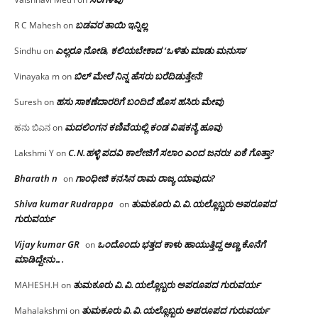
ಬಡವರ ತಾಯಿ ಇನ್ನಿಲ್ಲ
R C Mahesh
on
ಎಲ್ಲರೂ ನೋಡಿ, ಕಲಿಯಬೇಕಾದ ‘ಒಳಿತು ಮಾಡು ಮನುಸಾ’
Sindhu
on
ಬಿಲ್ ಮೇಲೆ ನಿನ್ನ ಹೆಸರು ಬರೆದಿಡುತ್ತೇನೆ!
Vinayaka m
on
ಹಸು ಸಾಕಣೆದಾರರಿಗೆ ಬಂದಿದೆ ಹೊಸ ಹಸಿರು ಮೇವು
Suresh
on
ಮದಲಿಂಗನ ಕಣಿವೆಯಲ್ಲಿ ಕಂಡ ವಿಷಕನ್ಯೆ ಹೂವು
ಹನು ಬಿಎನ
on
C.N.ಹಳ್ಳಿ ಪದವಿ ಕಾಲೇಜಿಗೆ ಸಲಾಂ‌ ಎಂದ ಜನರು! ಏಕೆ ಗೊತ್ತಾ?
Lakshmi Y
on
Bharath n
ಗಾಂಧೀಜಿ ಕನಸಿನ ರಾಮ ರಾಜ್ಯ ಯಾವುದು?
on
Shiva kumar Rudrappa
ತುಮಕೂರು‌ ವಿ.ವಿ.ಯಲ್ಲೊಬ್ಬರು ಅಪರೂಪದ
on
ಗುರುವರ್ಯ
Vijay kumar GR
ಒಂದೊಂದು ಭತ್ತದ ಕಾಳು ಹಾಯುತ್ತಿದ್ದ ಅಣ್ಣ ಕೊನೆಗೆ
on
ಮಾಡಿದ್ದೇನು….
ತುಮಕೂರು‌ ವಿ.ವಿ.ಯಲ್ಲೊಬ್ಬರು ಅಪರೂಪದ ಗುರುವರ್ಯ
MAHESH.H
on
ತುಮಕೂರು‌ ವಿ.ವಿ.ಯಲ್ಲೊಬ್ಬರು ಅಪರೂಪದ ಗುರುವರ್ಯ
Mahalakshmi
on