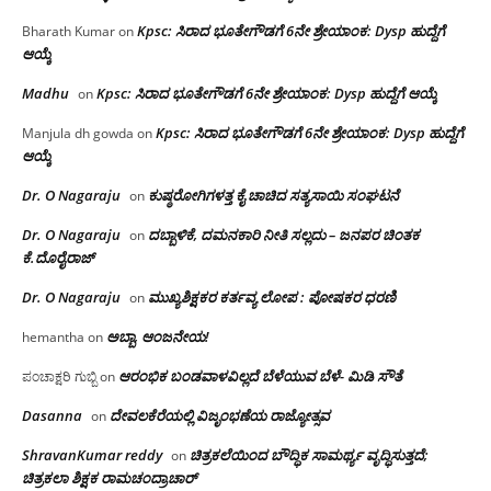
Kpsc: ಸಿರಾದ ಭೂತೇಗೌಡಗೆ 6ನೇ ಶ್ರೇಯಾಂಕ: Dysp ಹುದ್ದೆಗೆ
Bharath Kumar
on
ಆಯ್ಕೆ
Madhu
Kpsc: ಸಿರಾದ ಭೂತೇಗೌಡಗೆ 6ನೇ ಶ್ರೇಯಾಂಕ: Dysp ಹುದ್ದೆಗೆ ಆಯ್ಕೆ
on
Kpsc: ಸಿರಾದ ಭೂತೇಗೌಡಗೆ 6ನೇ ಶ್ರೇಯಾಂಕ: Dysp ಹುದ್ದೆಗೆ
Manjula dh gowda
on
ಆಯ್ಕೆ
Dr. O Nagaraju
ಕುಷ್ಠರೋಗಿಗಳತ್ತ ಕೈ ಚಾಚಿದ ಸತ್ಯಸಾಯಿ ಸಂಘಟನೆ
on
Dr. O Nagaraju
ದಬ್ಬಾಳಿಕೆ, ದಮನಕಾರಿ ನೀತಿ ಸಲ್ಲದು – ಜನಪರ ಚಿಂತಕ
on
ಕೆ.ದೊರೈರಾಜ್
Dr. O Nagaraju
ಮುಖ್ಯಶಿಕ್ಷಕರ ಕರ್ತವ್ಯ ಲೋಪ : ಪೋಷಕರ ಧರಣಿ
on
ಅಬ್ಬಾ, ಆಂಜನೇಯ!
hemantha
on
ಆರಂಭಿಕ ಬಂಡವಾಳವಿಲ್ಲದೆ ಬೆಳೆಯುವ ಬೆಳೆ- ಮಿಡಿ ಸೌತೆ
ಪಂಚಾಕ್ಷರಿ ಗುಬ್ಬಿ
on
Dasanna
ದೇವಲಕೆರೆಯಲ್ಲಿ ವಿಜೃಂಭಣೆಯ ರಾಜ್ಯೋತ್ಸವ
on
ShravanKumar reddy
ಚಿತ್ರಕಲೆಯಿಂದ ಬೌದ್ಧಿಕ ಸಾಮರ್ಥ್ಯ ವೃದ್ಧಿಸುತ್ತದೆ;
on
ಚಿತ್ರಕಲಾ ಶಿಕ್ಷಕ ರಾಮಚಂದ್ರಾಚಾರ್