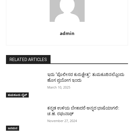
admin
RELATED ARTICLES
ಇದು ‘ಪೊಲೀಸರ ಕುರುಕ್ಷೇತ್ರ’: ತುಮಕೂರಿನಲ್ಲೊಂದು
ಹೊಸ ಪ್ರಯೋಗ ಇಂದು
March 10, 2025
ತುಮಕೂರು ಲೈವ್
ಕನ್ನಡ ಉಳಿಯ ಬೇಕಾದರೆ ಅನ್ನದ ಭಾಷೆಯಾಗಲಿ:
ಚ.ಹ. ರಘುನಾಥ್
November 27, 2024
ಜನಮನ