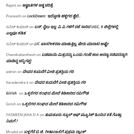
ಅಜ್ಞಾತಿಗಳ ಆತ್ಮ ಚರಿತ್ರೆ
Rajani
on
LockDown: ಇಲ್ನೋಡಿ ಹಳ್ಳಿಗರ ಶೈಲಿ..
Praneeth
on
ಬಸ್, ರೈಲು ಇಲ್ಲ; ವಿ.ವಿ.ಗಳಿಗೆ ರಜೆ ಸಾರಿದ UGC, 9 ಜಿಲ್ಲೆಗಳಲ್ಲಿ
ಸುನಿಲ್ ಕುಮಾರ್
on
ಎಲ್ಲವೂ ಕಡಿತ
LIC ಖಾಸಗೀಕರಣ ಮಾಡುತ್ತಿಲ್ಲ, ಷೇರು ಮಾರಾಟ ಅಷ್ಟೇ
ಸುನಿಲ್ ಕುಮಾರ್
on
ಬಡಪಾಯಿ ಮಿತ್ರನನ್ನು ಒಂದು ಗಂಟೆ ಕಾಲ ಅರಣ್ಯ ಸಚಿವರನ್ನಾಗಿ
Chandrakanthavh
on
ಮಾಡಿದ್ದ ಚನ್ನಿಗಪ್ಪ!
ದೇವರ ಕುದುರೆಗೆ ವೀಚಿ ಪ್ರಶಸ್ತಿಯ ಗರಿ
admin
on
ದೇವರ ಕುದುರೆಗೆ ವೀಚಿ ಪ್ರಶಸ್ತಿಯ ಗರಿ
Varadendra k
on
Girish
ಒಕ್ಕಲಿಗರ ಸಂಘದ ಮೇಲೆ ಕಿಡಿಕಾರಿದ ರವಿಗೌಡ
on
ಒಕ್ಕಲಿಗರ ಸಂಘದ ಮೇಲೆ ಕಿಡಿಕಾರಿದ ರವಿಗೌಡ
Girish
on
ತುಮಕೂರು ಸ್ಕೂಲ್ ಆಫ್ ಮ್ಯೂಸಿಕ್ ಹಿಂದಿನ ಕತೆ ಗೊತ್ತಾ
YASMEEN JAHA D A
on
ನಿಮಗೆ ?
ಬಳ್ಳಗೆರೆ ಬಿ.ಜಿ. ಗೀತಾಂಜಲಿಗೆ ಪ್ರಥಮ ರ‌್ಯಾಂಕ್
Mrudul
on