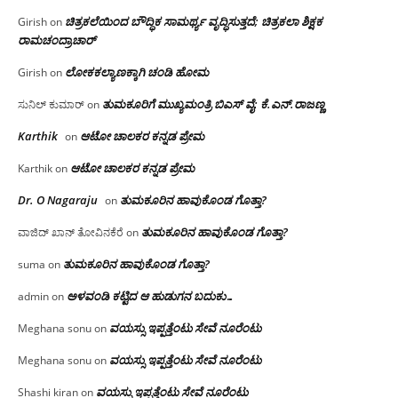
ಚಿತ್ರಕಲೆಯಿಂದ ಬೌದ್ಧಿಕ ಸಾಮರ್ಥ್ಯ ವೃದ್ಧಿಸುತ್ತದೆ; ಚಿತ್ರಕಲಾ ಶಿಕ್ಷಕ
Girish
on
ರಾಮಚಂದ್ರಾಚಾರ್
ಲೋಕಕಲ್ಯಾಣಕ್ಕಾಗಿ ಚಂಡಿ ಹೋಮ
Girish
on
ತುಮಕೂರಿಗೆ ಮುಖ್ಯಮಂತ್ರಿ ಬಿಎಸ್ ವೈ: ಕೆ.ಎನ್.ರಾಜಣ್ಣ
ಸುನಿಲ್ ಕುಮಾರ್
on
Karthik
ಆಟೋ ಚಾಲಕರ ಕನ್ನಡ ಪ್ರೇಮ
on
ಆಟೋ ಚಾಲಕರ ಕನ್ನಡ ಪ್ರೇಮ
Karthik
on
Dr. O Nagaraju
ತುಮಕೂರಿನ ಹಾವುಕೊಂಡ ಗೊತ್ತಾ?
on
ತುಮಕೂರಿನ ಹಾವುಕೊಂಡ ಗೊತ್ತಾ?
ವಾಜಿದ್ ಖಾನ್ ತೋವಿನಕೆರೆ
on
ತುಮಕೂರಿನ ಹಾವುಕೊಂಡ ಗೊತ್ತಾ?
suma
on
ಅಳವಂಡಿ ಕಟ್ಟಿದ ಆ ಹುಡುಗನ ಬದುಕು…
admin
on
ವಯಸ್ಸು ಇಪ್ಪತ್ತೆಂಟು ಸೇವೆ ನೂರೆಂಟು
Meghana sonu
on
ವಯಸ್ಸು ಇಪ್ಪತ್ತೆಂಟು ಸೇವೆ ನೂರೆಂಟು
Meghana sonu
on
ವಯಸ್ಸು ಇಪ್ಪತ್ತೆಂಟು ಸೇವೆ ನೂರೆಂಟು
Shashi kiran
on