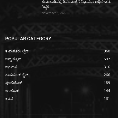
ತುಮಕೂರಿನಲ್ಲಿ ದಿನದಮಟ್ಟಿಗೆ ವಿಧಾನಭಾ ಅಧಿವೇಶನ:
ಸಿದ್ಧತೆ
November 8, 2025
POPULAR CATEGORY
ತುಮಕೂರು ಲೈವ್
960
ಜಸ್ಟ್ ನ್ಯೂಸ್
597
ಜನಮನ
316
ತುಮಕೂರ್ ಲೈವ್
266
ಪೊಲಿಟಿಕಲ್
189
ಅಂತರಾಳ
144
ಕವನ
131