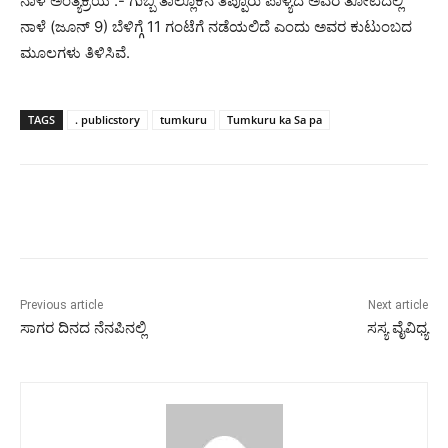
ನಾಳೆ ಅಂತ್ಯಕ್ರಿಯೆ :- ಗುಬ್ಬಿ ತಾಲ್ಲೂಕಿನ ತಿಪ್ಪೂರು ಪಾಳ್ಯದ ಅವರ ತೋಟದಲ್ಲಿ
ನಾಳೆ (ಜೂನ್ 9) ಬೆಳಿಗ್ಗೆ 11 ಗಂಟೆಗೆ ನಡೆಯಲಿದೆ ಎಂದು ಅವರ ಕುಟುಂಬದ
ಮೂಲಗಳು ತಿಳಿಸಿವೆ.
TAGS
. publicstory
tumkuru
Tumkuru ka Sa pa
Previous article
Next article
ಸಾಗರ ದಿನದ ನೆನಪಿನಲ್ಲಿ
ಸಸ್ಯ ವೈವಿಧ್ಯ