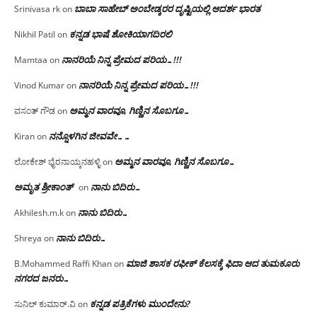
ಬಾಬಾ ಸಾಹೇಬ್ ಅಂಬೇಡ್ಕರರ ದೃಷ್ಟಿಯಲ್ಲಿ ಆದರ್ಶ ಭಾರತ
Srinivasa rk
on
ಕನ್ನಡ ಭಾಷೆ ಶೋಕಿಯಾಗದಿರಲಿ
Nikhil Patil
on
ನಾನರಿಯೆ ನಿನ್ನ ಪ್ರೇಮದ ಪರಿಯ…!!!
Mamtaa
on
ನಾನರಿಯೆ ನಿನ್ನ ಪ್ರೇಮದ ಪರಿಯ…!!!
Vinod Kumar
on
ಅಮ್ಮನ ವಾರವೂ, ಗಿಣ್ಣಿನ ಸೊಬಗೂ…
ವಸಂತ್ ಗೌಡ
on
ನನ್ನೊಳಗಿನ ಜೀವವೇ……
Kiran
on
ಅಮ್ಮನ ವಾರವೂ, ಗಿಣ್ಣಿನ ಸೊಬಗೂ…
ಲೋಕೇಶ್ ಭೈರನಾಯ್ಕನಹಳ್ಳಿ
on
ಅಮೃತ ಶ್ರೀಕಾಂತ್
ನಾನು ಬಿದಿರು…
on
ನಾನು ಬಿದಿರು…
Akhilesh.m.k
on
ನಾನು ಬಿದಿರು…
Shreya
on
ಮಾಜಿ ಶಾಸಕ ರಫೀಕ್ ಕೆಲಸಕ್ಕೆ ಫಿದಾ ಆದ ತುಮಕೂರು
B.Mohammed Raffi Khan
on
ನಗರದ ಜನರು…
ಕನ್ನಡ ಪತ್ರಿಕೆಗಳು ಮುಂದೇನು?
ಸುನಿಲ್ ಕುಮಾರ್.ವಿ
on