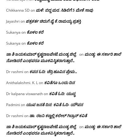
ಮಳೆ: ಬಿದ್ದ ಮರ, ಸಿಡಿಲಿಗೆ 5 ಮೇಕೆ ಸಾವು
Chikkanna SD
on
ಪತ್ರಕರ್ತ ಚಿದುಗೆ ವೈ.ಕೆ.ರಾಮಯ್ಯ ಪ್ರಶಸ್ತಿ
Jayashri
on
ಕೊಳಲ ಕರೆ
Sukanya
on
ಕೊಳಲ ಕರೆ
Sukanya
on
ಚಾ ಶಿ ಜಯಕುಮಾರ್ ಕೃಷ್ಣರಾಜಪೇಟೆ.ಮಂಡ್ಯ ಜಿಲ್ಲೆ.
ಮಂಡ್ಯ: ಈ ಸರ್ಕಾರಿ ಶಾಲೆ
on
ನೋಡಿದರೆ ಎಂಥವರೂ ಮೂಕವಿಸ್ಮಿತರಾಗುತ್ತಾರೆ…
ಕವನ ಓದಿ: ಚೆರ್ರಿ ಹೂವಿನ ಪ್ರೇಮ…
Dr rashmi
on
ಕವಿತೆಗೂ ಒಂದು ದಿನ
Anithalakshmi. K. L
on
ಕವಿತೆ ಓದಿ: ಯುದ್ಧ
Dr kalpana viswanath
on
ಯುವ ಜನತೆ ದಿನ: ಕವಿತೆ ಓದಿ- ಯೌವನ
Padmini
on
ಡಾ. ರಜನಿ‌ ಕಣ್ಣಲ್ಲಿ ಕಲೀಲ್ ಗಿಬ್ರಾನ್ ಕವಿತೆ
Dr rashmi
on
ಚಾ ಶಿ ಜಯಕುಮಾರ್ ಕೃಷ್ಣರಾಜಪೇಟೆ.ಮಂಡ್ಯ ಜಿಲ್ಲೆ.
ಮಂಡ್ಯ: ಈ ಸರ್ಕಾರಿ ಶಾಲೆ
on
ನೋಡಿದರೆ ಎಂಥವರೂ ಮೂಕವಿಸ್ಮಿತರಾಗುತ್ತಾರೆ…