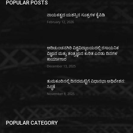
POPULAR POSTS
ನಾಯಕತ್ವದ ಯಶಸ್ಸಿನ ಸೂತ್ರಗಳ ಕೈಪಿಡಿ
February 12, 2026
ಆದಿಚುಂಚನಗಿರಿ ವಿಶ್ವವಿದ್ಯಾಲಯದಲ್ಲಿ ರಸಾಯನಿಕ
ವಿಜ್ಞಾನ ಮತ್ತು ತಂತ್ರಜ್ಞಾನ ಕುರಿತ ಎರಡು ದಿನಗಳ
ಕಾರ್ಯಾಗಾರ
December 13, 2025
ತುಮಕೂರಿನಲ್ಲಿ ದಿನದಮಟ್ಟಿಗೆ ವಿಧಾನಭಾ ಅಧಿವೇಶನ:
ಸಿದ್ಧತೆ
November 8, 2025
POPULAR CATEGORY