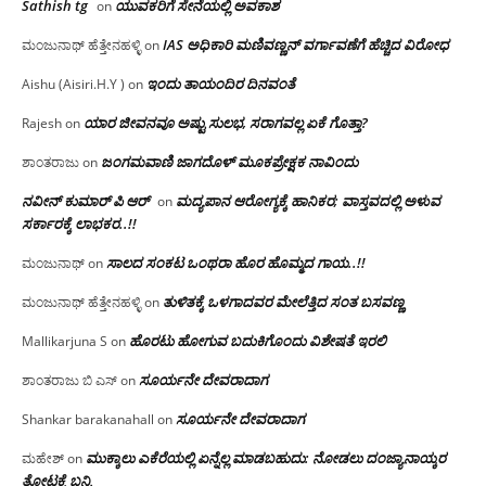
Sathish tg
ಯುವಕರಿಗೆ ಸೇನೆಯಲ್ಲಿ ಅವಕಾಶ
on
IAS ಅಧಿಕಾರಿ ಮಣಿವಣ್ಣನ್ ವರ್ಗಾವಣೆಗೆ ಹೆಚ್ಚಿದ‌ ವಿರೋಧ
ಮಂಜುನಾಥ್ ಹೆತ್ತೇನಹಳ್ಳಿ
on
ಇಂದು ತಾಯಂದಿರ ದಿನವಂತೆ
Aishu (Aisiri.H.Y )
on
ಯಾರ ಜೀವನವೂ ಅಷ್ಟು ಸುಲಭ, ಸರಾಗವಲ್ಲ ಏಕೆ ಗೊತ್ತಾ?
Rajesh
on
ಜಂಗಮವಾಣಿ ಜಾಗದೊಳ್ ಮೂಕಪ್ರೇಕ್ಷಕ ನಾವಿಂದು
ಶಾಂತರಾಜು
on
ನವೀನ್ ಕುಮಾರ್ ಪಿ ಆರ್
ಮದ್ಯಪಾನ ಆರೋಗ್ಯಕ್ಕೆ ಹಾನಿಕರ; ವಾಸ್ತವದಲ್ಲಿ ಅಳುವ
on
ಸರ್ಕಾರಕ್ಕೆ ಲಾಭಕರ..!!
ಸಾಲದ ಸಂಕಟ ಒಂಥರಾ ಹೊರ ಹೊಮ್ಮದ ಗಾಯ..!!
ಮಂಜುನಾಥ್
on
ತುಳಿತಕ್ಕೆ ಒಳಗಾದವರ ಮೇಲೆತ್ತಿದ ಸಂತ ಬಸವಣ್ಣ
ಮಂಜುನಾಥ್ ಹೆತ್ತೇನಹಳ್ಳಿ
on
ಹೊರಟು ಹೋಗುವ ಬದುಕಿಗೊಂದು ವಿಶೇಷತೆ ಇರಲಿ
Mallikarjuna S
on
ಸೂರ್ಯನೇ ದೇವರಾದಾಗ
ಶಾಂತರಾಜು ಬಿ ಎಸ್
on
ಸೂರ್ಯನೇ ದೇವರಾದಾಗ
Shankar barakanahall
on
ಮುಕ್ಕಾಲು ಎಕೆರೆಯಲ್ಲಿ ಏನ್ನೆಲ್ಲ‌ ಮಾಡಬಹುದು: ನೋಡಲು ದಂಜ್ಯಾನಾಯ್ಕರ
ಮಹೇಶ್
on
ತೋಟಕ್ಕೆ ಬನ್ನಿ