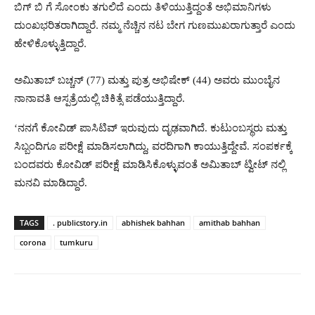
ಬಿಗ್ ಬಿ ಗೆ ಸೋಂಕು ತಗುಲಿದೆ ಎಂದು ತಿಳಿಯುತ್ತಿದ್ದಂತೆ ಅಭಿಮಾನಿಗಳು
ದುಂಖಭರಿತರಾಗಿದ್ದಾರೆ. ನಮ್ಮ ನೆಚ್ಚಿನ ನಟ ಬೇಗ ಗುಣಮುಖರಾಗುತ್ತಾರೆ ಎಂದು
ಹೇಳಿಕೊಳ್ಳುತ್ತಿದ್ದಾರೆ.
ಅಮಿತಾಬ್ ಬಚ್ಚನ್ (77) ಮತ್ತು ಪುತ್ರ ಅಭಿಷೇಕ್ (44) ಅವರು ಮುಂಬೈನ
ನಾನಾವತಿ ಆಸ್ಪತ್ರೆಯಲ್ಲಿ ಚಿಕಿತ್ಸೆ ಪಡೆಯುತ್ತಿದ್ದಾರೆ.
‘ನನಗೆ ಕೋವಿಡ್ ಪಾಸಿಟಿವ್ ಇರುವುದು ದೃಢವಾಗಿದೆ. ಕುಟುಂಬಸ್ಥರು ಮತ್ತು
ಸಿಬ್ಬಂದಿಗೂ ಪರೀಕ್ಷೆ ಮಾಡಿಸಲಾಗಿದ್ದು, ವರದಿಗಾಗಿ‌ ಕಾಯುತ್ತಿದ್ದೇವೆ. ಸಂಪರ್ಕಕ್ಕೆ
ಬಂದವರು ಕೋವಿಡ್ ಪರೀಕ್ಷೆ ಮಾಡಿಸಿಕೊಳ್ಳುವಂತೆ ಅಮಿತಾಬ್‌ ಟ್ವೀಟ್ ನಲ್ಲಿ
ಮನವಿ ಮಾಡಿದ್ದಾರೆ.
TAGS
. publicstory.in
abhishek bahhan
amithab bahhan
corona
tumkuru