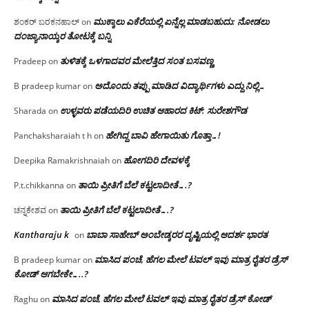
ಮುಕ್ಕಾಲು ಎಕೆರೆಯಲ್ಲಿ ಏನ್ನೆಲ್ಲ‌ ಮಾಡಬಹುದು: ನೋಡಲು
ಶಂಕರ್ ಬರಕನಹಾಲ್
on
ದಂಜ್ಯಾನಾಯ್ಕರ ತೋಟಕ್ಕೆ ಬನ್ನಿ
ತುಳಿತಕ್ಕೆ ಒಳಗಾದವರ ಮೇಲೆತ್ತಿದ ಸಂತ ಬಸವಣ್ಣ
Pradeep
on
ಅದೊಂದು ತಪ್ಪು ಮಾಡಿದ ವಿದ್ಯಾರ್ಥಿಗಳು ಎದ್ದು ನಿಲ್ಲಿ…
B pradeep kumar
on
ಉಳ್ಳವರು ಪಡೆಯದಿರಿ ಉಚಿತ ಆಹಾರದ ಕಿಟ್: ಸುರೇಶಗೌಡ
Sharada
on
ಹೇಗಿದ್ದ ಬಾವಿ ಹೇಗಾಯಿತು ಗೊತ್ತಾ…!
Panchaksharaiah t h
on
ಹೋಗದಿರಿ ದೇವಳಕ್ಕೆ
Deepika Ramakrishnaiah
on
ತಾಯಿ ಪ್ರೀತಿಗೆ ಬೆಲೆ ಕಟ್ಟಲಾದೀತೆ….?
P.t.chikkanna
on
ತಾಯಿ ಪ್ರೀತಿಗೆ ಬೆಲೆ ಕಟ್ಟಲಾದೀತೆ….?
ಚನ್ನಕೇಶವ
on
Kantharaju k
ಬಾಬಾ ಸಾಹೇಬ್ ಅಂಬೇಡ್ಕರರ ದೃಷ್ಟಿಯಲ್ಲಿ ಆದರ್ಶ ಭಾರತ
on
ಮಾಸಿದ ಪಂಚೆ, ಹೆಗಲ ಮೇಲೆ ಟವಲ್‌ ಇವು ಮಾತ್ರ ರೈತರ ಡ್ರೆಸ್‌
B pradeep kumar
on
ಕೋಡ್ ಆಗಬೇಕೇ…..?‌
ಮಾಸಿದ ಪಂಚೆ, ಹೆಗಲ ಮೇಲೆ ಟವಲ್‌ ಇವು ಮಾತ್ರ ರೈತರ ಡ್ರೆಸ್‌ ಕೋಡ್
Raghu
on