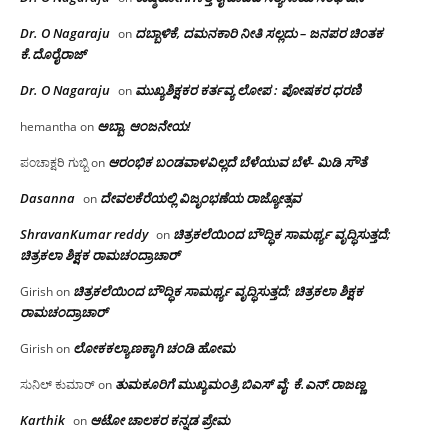
Dr. O Nagaraju
ದಬ್ಬಾಳಿಕೆ, ದಮನಕಾರಿ ನೀತಿ ಸಲ್ಲದು – ಜನಪರ ಚಿಂತಕ
on
ಕೆ.ದೊರೈರಾಜ್
Dr. O Nagaraju
ಮುಖ್ಯಶಿಕ್ಷಕರ ಕರ್ತವ್ಯ ಲೋಪ : ಪೋಷಕರ ಧರಣಿ
on
ಅಬ್ಬಾ, ಆಂಜನೇಯ!
hemantha
on
ಆರಂಭಿಕ ಬಂಡವಾಳವಿಲ್ಲದೆ ಬೆಳೆಯುವ ಬೆಳೆ- ಮಿಡಿ ಸೌತೆ
ಪಂಚಾಕ್ಷರಿ ಗುಬ್ಬಿ
on
Dasanna
ದೇವಲಕೆರೆಯಲ್ಲಿ ವಿಜೃಂಭಣೆಯ ರಾಜ್ಯೋತ್ಸವ
on
ShravanKumar reddy
ಚಿತ್ರಕಲೆಯಿಂದ ಬೌದ್ಧಿಕ ಸಾಮರ್ಥ್ಯ ವೃದ್ಧಿಸುತ್ತದೆ;
on
ಚಿತ್ರಕಲಾ ಶಿಕ್ಷಕ ರಾಮಚಂದ್ರಾಚಾರ್
ಚಿತ್ರಕಲೆಯಿಂದ ಬೌದ್ಧಿಕ ಸಾಮರ್ಥ್ಯ ವೃದ್ಧಿಸುತ್ತದೆ; ಚಿತ್ರಕಲಾ ಶಿಕ್ಷಕ
Girish
on
ರಾಮಚಂದ್ರಾಚಾರ್
ಲೋಕಕಲ್ಯಾಣಕ್ಕಾಗಿ ಚಂಡಿ ಹೋಮ
Girish
on
ತುಮಕೂರಿಗೆ ಮುಖ್ಯಮಂತ್ರಿ ಬಿಎಸ್ ವೈ: ಕೆ.ಎನ್.ರಾಜಣ್ಣ
ಸುನಿಲ್ ಕುಮಾರ್
on
Karthik
ಆಟೋ ಚಾಲಕರ ಕನ್ನಡ ಪ್ರೇಮ
on