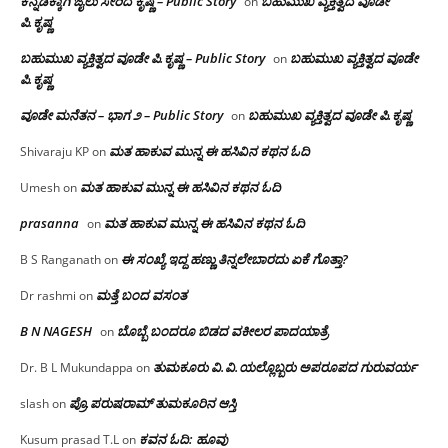
ಕನ್ನಡಕ್ಕಾಗಿ ಜೈಲು ಸೇರಿದ ಕೃಷ್ಣ – Public Story
ಬಹುಮುಖ ವ್ಯಕ್ತಿತ್ವದ ವೂಡೇ
on
ಪಿ.ಕೃಷ್ಣ
ಬಹುಮುಖ ವ್ಯಕ್ತಿತ್ವದ ವೂಡೇ ಪಿ.ಕೃಷ್ಣ – Public Story
ಬಹುಮುಖ ವ್ಯಕ್ತಿತ್ವದ ವೂಡೇ
on
ಪಿ.ಕೃಷ್ಣ
ವೂಡೇ ಮನೆತನ – ಭಾಗ ೨ – Public Story
ಬಹುಮುಖ ವ್ಯಕ್ತಿತ್ವದ ವೂಡೇ ಪಿ.ಕೃಷ್ಣ
on
ಮತ ಹಾಕುವ ಮುನ್ನ ಈ ಹಸಿವಿನ ಕಥನ ಓದಿ
Shivaraju KP
on
ಮತ ಹಾಕುವ ಮುನ್ನ ಈ ಹಸಿವಿನ ಕಥನ ಓದಿ
Umesh
on
prasanna
ಮತ ಹಾಕುವ ಮುನ್ನ ಈ ಹಸಿವಿನ ಕಥನ ಓದಿ
on
ಈ ಸಂಖ್ಯೆ ಇದ್ದ ಹಣ್ಣು ತಿನ್ನಲೇಬಾರದು ಏಕೆ ಗೊತ್ತಾ?
B S Ranganath
on
ಮತ್ತೆ ಬಂದ ವಸಂತ
Dr rashmi
on
B N NAGESH
ಬೊಬ್ಬೆ ಬಂದರೂ ಬಿಡದ ವಕೀಲರ ಪಾದಯಾತ್ರೆ
on
ತುಮಕೂರು‌ ವಿ.ವಿ.ಯಲ್ಲೊಬ್ಬರು ಅಪರೂಪದ ಗುರುವರ್ಯ
Dr. B L Mukundappa
on
ಪ್ರೊ.ಪರುಷರಾಮ್ ತುಮಕೂರಿನ ಆಸ್ತಿ
slash
on
ಕವನ ಓದಿ: ಹೂವು
Kusum prasad T.L
on