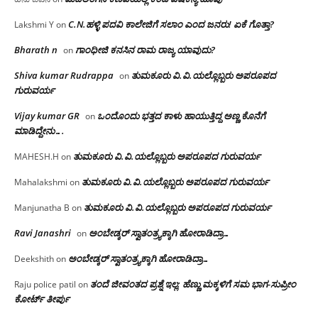
C.N.ಹಳ್ಳಿ ಪದವಿ ಕಾಲೇಜಿಗೆ ಸಲಾಂ‌ ಎಂದ ಜನರು! ಏಕೆ ಗೊತ್ತಾ?
Lakshmi Y
on
Bharath n
ಗಾಂಧೀಜಿ ಕನಸಿನ ರಾಮ ರಾಜ್ಯ ಯಾವುದು?
on
Shiva kumar Rudrappa
ತುಮಕೂರು‌ ವಿ.ವಿ.ಯಲ್ಲೊಬ್ಬರು ಅಪರೂಪದ
on
ಗುರುವರ್ಯ
Vijay kumar GR
ಒಂದೊಂದು ಭತ್ತದ ಕಾಳು ಹಾಯುತ್ತಿದ್ದ ಅಣ್ಣ ಕೊನೆಗೆ
on
ಮಾಡಿದ್ದೇನು….
ತುಮಕೂರು‌ ವಿ.ವಿ.ಯಲ್ಲೊಬ್ಬರು ಅಪರೂಪದ ಗುರುವರ್ಯ
MAHESH.H
on
ತುಮಕೂರು‌ ವಿ.ವಿ.ಯಲ್ಲೊಬ್ಬರು ಅಪರೂಪದ ಗುರುವರ್ಯ
Mahalakshmi
on
ತುಮಕೂರು‌ ವಿ.ವಿ.ಯಲ್ಲೊಬ್ಬರು ಅಪರೂಪದ ಗುರುವರ್ಯ
Manjunatha B
on
Ravi Janashri
ಅಂಬೇಡ್ಕರ್ ಸ್ವಾತಂತ್ರ್ಯಕ್ಕಾಗಿ ಹೋರಾಡಿದ್ರಾ…
on
ಅಂಬೇಡ್ಕರ್ ಸ್ವಾತಂತ್ರ್ಯಕ್ಕಾಗಿ ಹೋರಾಡಿದ್ರಾ…
Deekshith
on
ತಂದೆ ಜೀವಂತದ ಪ್ರಶ್ನೆ ಇಲ್ಲ: ಹೆಣ್ಣು ಮಕ್ಕಳಿಗೆ ಸಮ ಭಾಗ-ಸುಪ್ರೀಂ
Raju police patil
on
ಕೋರ್ಟ್ ತೀರ್ಪು