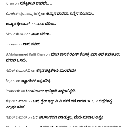
ನನ್ನೊಳಗಿನ ಜೀವವೇ……
Kiran
on
ಅಮ್ಮನ ವಾರವೂ, ಗಿಣ್ಣಿನ ಸೊಬಗೂ…
ಲೋಕೇಶ್ ಭೈರನಾಯ್ಕನಹಳ್ಳಿ
on
ಅಮೃತ ಶ್ರೀಕಾಂತ್
ನಾನು ಬಿದಿರು…
on
ನಾನು ಬಿದಿರು…
Akhilesh.m.k
on
ನಾನು ಬಿದಿರು…
Shreya
on
ಮಾಜಿ ಶಾಸಕ ರಫೀಕ್ ಕೆಲಸಕ್ಕೆ ಫಿದಾ ಆದ ತುಮಕೂರು
B.Mohammed Raffi Khan
on
ನಗರದ ಜನರು…
ಕನ್ನಡ ಪತ್ರಿಕೆಗಳು ಮುಂದೇನು?
ಸುನಿಲ್ ಕುಮಾರ್.ವಿ
on
ಅಜ್ಞಾತಿಗಳ ಆತ್ಮ ಚರಿತ್ರೆ
Rajani
on
LockDown: ಇಲ್ನೋಡಿ ಹಳ್ಳಿಗರ ಶೈಲಿ..
Praneeth
on
ಬಸ್, ರೈಲು ಇಲ್ಲ; ವಿ.ವಿ.ಗಳಿಗೆ ರಜೆ ಸಾರಿದ UGC, 9 ಜಿಲ್ಲೆಗಳಲ್ಲಿ
ಸುನಿಲ್ ಕುಮಾರ್
on
ಎಲ್ಲವೂ ಕಡಿತ
LIC ಖಾಸಗೀಕರಣ ಮಾಡುತ್ತಿಲ್ಲ, ಷೇರು ಮಾರಾಟ ಅಷ್ಟೇ
ಸುನಿಲ್ ಕುಮಾರ್
on