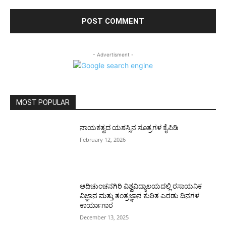
- Advertisment -
MOST POPULAR
ನಾಯಕತ್ವದ ಯಶಸ್ಸಿನ ಸೂತ್ರಗಳ ಕೈಪಿಡಿ
February 12, 2026
ಆದಿಚುಂಚನಗಿರಿ ವಿಶ್ವವಿದ್ಯಾಲಯದಲ್ಲಿ ರಸಾಯನಿಕ
ವಿಜ್ಞಾನ ಮತ್ತು ತಂತ್ರಜ್ಞಾನ ಕುರಿತ ಎರಡು ದಿನಗಳ
ಕಾರ್ಯಾಗಾರ
December 13, 2025