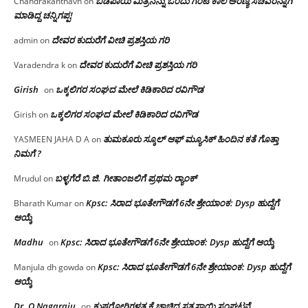
ಬಡಪಾಯಿ ಮಿತ್ರನನ್ನು ಒಂದು ಗಂಟೆ ಕಾಲ ಅರಣ್ಯ ಸಚಿವರನ್ನಾಗಿ
Chandrakanthavh
on
ಮಾಡಿದ್ದ ಚನ್ನಿಗಪ್ಪ!
ದೇವರ ಕುದುರೆಗೆ ವೀಚಿ ಪ್ರಶಸ್ತಿಯ ಗರಿ
admin
on
ದೇವರ ಕುದುರೆಗೆ ವೀಚಿ ಪ್ರಶಸ್ತಿಯ ಗರಿ
Varadendra k
on
Girish
ಒಕ್ಕಲಿಗರ ಸಂಘದ ಮೇಲೆ ಕಿಡಿಕಾರಿದ ರವಿಗೌಡ
on
ಒಕ್ಕಲಿಗರ ಸಂಘದ ಮೇಲೆ ಕಿಡಿಕಾರಿದ ರವಿಗೌಡ
Girish
on
ತುಮಕೂರು ಸ್ಕೂಲ್ ಆಫ್ ಮ್ಯೂಸಿಕ್ ಹಿಂದಿನ ಕತೆ ಗೊತ್ತಾ
YASMEEN JAHA D A
on
ನಿಮಗೆ ?
ಬಳ್ಳಗೆರೆ ಬಿ.ಜಿ. ಗೀತಾಂಜಲಿಗೆ ಪ್ರಥಮ ರ‌್ಯಾಂಕ್
Mrudul
on
Kpsc: ಸಿರಾದ ಭೂತೇಗೌಡಗೆ 6ನೇ ಶ್ರೇಯಾಂಕ: Dysp ಹುದ್ದೆಗೆ
Bharath Kumar
on
ಆಯ್ಕೆ
Madhu
Kpsc: ಸಿರಾದ ಭೂತೇಗೌಡಗೆ 6ನೇ ಶ್ರೇಯಾಂಕ: Dysp ಹುದ್ದೆಗೆ ಆಯ್ಕೆ
on
Kpsc: ಸಿರಾದ ಭೂತೇಗೌಡಗೆ 6ನೇ ಶ್ರೇಯಾಂಕ: Dysp ಹುದ್ದೆಗೆ
Manjula dh gowda
on
ಆಯ್ಕೆ
Dr. O Nagaraju
ಕುಷ್ಠರೋಗಿಗಳತ್ತ ಕೈ ಚಾಚಿದ ಸತ್ಯಸಾಯಿ ಸಂಘಟನೆ
on