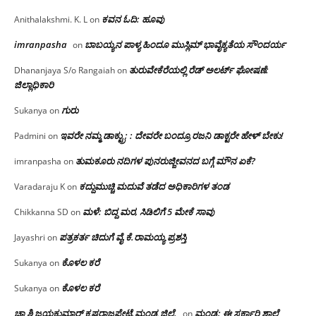
ಕವನ ಓದಿ: ಹೂವು
Anithalakshmi. K. L
on
imranpasha
ಬಾಬಯ್ಯನ ಪಾಳ್ಯ ಹಿಂದೂ ಮುಸ್ಲಿಮ್ ಭಾವೈಕ್ಯತೆಯ ಸೌಂದರ್ಯ
on
ತುರುವೇಕೆರೆಯಲ್ಲಿ ರೆಡ್ ಅಲರ್ಟ್ ಘೋಷಣೆ:
Dhananjaya S/o Rangaiah
on
ಜಿಲ್ಲಾಧಿಕಾರಿ
ಗುರು
Sukanya
on
ಇವರೇ ನಮ್ಮ ಡಾಕ್ಟ್ರು; : ದೇವರೇ ಬಂದ್ರೂ ರಜನಿ ಡಾಕ್ಟರೇ ಹೇಳ್ ಬೇಕು!
Padmini
on
ತುಮಕೂರು ನದಿಗಳ ಪುನರುಜ್ಜೀವನದ ಬಗ್ಗೆ ಮೌನ ಏಕೆ?
imranpasha
on
ಕದ್ದುಮುಚ್ಚಿ ಮದುವೆ ತಡೆದ ಅಧಿಕಾರಿಗಳ ತಂಡ
Varadaraju K
on
ಮಳೆ: ಬಿದ್ದ ಮರ, ಸಿಡಿಲಿಗೆ 5 ಮೇಕೆ ಸಾವು
Chikkanna SD
on
ಪತ್ರಕರ್ತ ಚಿದುಗೆ ವೈ.ಕೆ.ರಾಮಯ್ಯ ಪ್ರಶಸ್ತಿ
Jayashri
on
ಕೊಳಲ ಕರೆ
Sukanya
on
ಕೊಳಲ ಕರೆ
Sukanya
on
ಚಾ ಶಿ ಜಯಕುಮಾರ್ ಕೃಷ್ಣರಾಜಪೇಟೆ.ಮಂಡ್ಯ ಜಿಲ್ಲೆ.
ಮಂಡ್ಯ: ಈ ಸರ್ಕಾರಿ ಶಾಲೆ
on