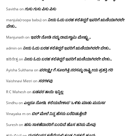
ಗುಸು ಗುಸು ಪಿಸು ಪಿಸು
Savitha
on
ನೀನು ಓದು ಬರಹ ಕಲಿತಿದ್ದರೆ ಇವರಿಗೆ ಋಣಿಯಾಗಿರಲೇ
manjula(roopa babu)
on
ಬೇಕು…
ಇವರೇ‌ ನೋಡಿ‌ ನಮ್ಮ‌ ರಾಮಸ್ವಾಮಿ ಮೇಷ್ಟ್ರು…
Manjunath
on
ನೀನು ಓದು ಬರಹ ಕಲಿತಿದ್ದರೆ ಇವರಿಗೆ ಋಣಿಯಾಗಿರಲೇ ಬೇಕು…
admin
on
ನೀನು ಓದು ಬರಹ ಕಲಿತಿದ್ದರೆ ಇವರಿಗೆ ಋಣಿಯಾಗಿರಲೇ ಬೇಕು…
ಹರಿನೇತ್ರ
on
ವರಲಕ್ಷ್ಮೀ ಗೆ ಸೂಲಗಿತ್ತಿ ನರಸಮ್ಮ‌ ರಾಷ್ಟ್ರೀಯ ಪ್ರಶಸ್ತಿ ಗರಿ
Ayisha Sulthana
on
ಸರಗಳವು
Vaishnavi Metri
on
ಬಡವರ ತಾಯಿ ಇನ್ನಿಲ್ಲ
R C Mahesh
on
ಎಲ್ಲರೂ ನೋಡಿ, ಕಲಿಯಬೇಕಾದ ‘ಒಳಿತು ಮಾಡು ಮನುಸಾ’
Sindhu
on
ಬಿಲ್ ಮೇಲೆ ನಿನ್ನ ಹೆಸರು ಬರೆದಿಡುತ್ತೇನೆ!
Vinayaka m
on
ಹಸು ಸಾಕಣೆದಾರರಿಗೆ ಬಂದಿದೆ ಹೊಸ ಹಸಿರು ಮೇವು
Suresh
on
ಮದಲಿಂಗನ ಕಣಿವೆಯಲ್ಲಿ ಕಂಡ ವಿಷಕನ್ಯೆ ಹೂವು
ಹನು ಬಿಎನ
on