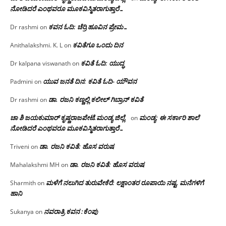
ನೋಡಿದರೆ ಎಂಥವರೂ ಮೂಕವಿಸ್ಮಿತರಾಗುತ್ತಾರೆ…
ಕವನ ಓದಿ: ಚೆರ್ರಿ ಹೂವಿನ ಪ್ರೇಮ…
Dr rashmi
on
ಕವಿತೆಗೂ ಒಂದು ದಿನ
Anithalakshmi. K. L
on
ಕವಿತೆ ಓದಿ: ಯುದ್ಧ
Dr kalpana viswanath
on
ಯುವ ಜನತೆ ದಿನ: ಕವಿತೆ ಓದಿ- ಯೌವನ
Padmini
on
ಡಾ. ರಜನಿ‌ ಕಣ್ಣಲ್ಲಿ ಕಲೀಲ್ ಗಿಬ್ರಾನ್ ಕವಿತೆ
Dr rashmi
on
ಚಾ ಶಿ ಜಯಕುಮಾರ್ ಕೃಷ್ಣರಾಜಪೇಟೆ.ಮಂಡ್ಯ ಜಿಲ್ಲೆ.
ಮಂಡ್ಯ: ಈ ಸರ್ಕಾರಿ ಶಾಲೆ
on
ನೋಡಿದರೆ ಎಂಥವರೂ ಮೂಕವಿಸ್ಮಿತರಾಗುತ್ತಾರೆ…
ಡಾ. ರಜನಿ ಕವಿತೆ: ಹೊಸ ವರುಷ
Triveni
on
ಡಾ. ರಜನಿ ಕವಿತೆ: ಹೊಸ ವರುಷ
Mahalakshmi MH
on
ಮಳೆಗೆ ನಲುಗಿದ ತುರುವೇಕೆರೆ: ಲಕ್ಷಾಂತರ ರೂಪಾಯಿ ನಷ್ಟ, ಮನೆಗಳಿಗೆ
Sharmith
on
ಹಾನಿ
ನವರಾತ್ರಿ ಕವನ :ಕೆಂಪು
Sukanya
on