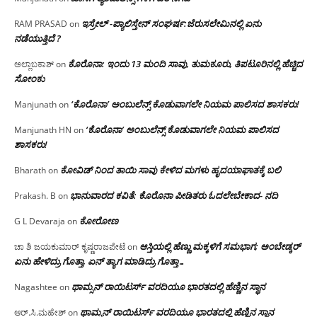
ಇಸ್ರೇಲ್ -ಪ್ಯಾಲಿಸ್ತೇನ್ ಸಂಘರ್ಷ:ಜೆರುಸಲೇಮಿನಲ್ಲಿ ಏನು
RAM PRASAD
on
ನಡೆಯುತ್ತಿದೆ ?
ಕೊರೊನಾ: ಇಂದು 13 ಮಂದಿ ಸಾವು, ತುಮಕೂರು, ತಿಪಟೂರಿನಲ್ಲಿ ಹೆಚ್ಚಿದ
ಅಲ್ಲಾಬಕಾಶ್
on
ಸೋಂಕು
‘ಕೊರೊನಾ’ ಅಂಬುಲೆನ್ಸ್ ಕೊಡುವಾಗಲೇ ನಿಯಮ ಪಾಲಿಸದ ಶಾಸಕರು!
Manjunath
on
‘ಕೊರೊನಾ’ ಅಂಬುಲೆನ್ಸ್ ಕೊಡುವಾಗಲೇ ನಿಯಮ ಪಾಲಿಸದ
Manjunath HN
on
ಶಾಸಕರು!
ಕೋವಿಡ್ ನಿಂದ ತಾಯಿ ಸಾವು ಕೇಳಿದ ಮಗಳು ಹೃದಯಾಘಾತಕ್ಕೆ ಬಲಿ
Bharath
on
ಭಾನುವಾರದ ಕವಿತೆ: ಕೊರೊನಾ ಪೀಡಿತರು ಓದಲೇಬೇಕಾದ- ನದಿ
Prakash. B
on
ಕೋರೋಣ
G L Devaraja
on
ಆಸ್ತಿಯಲ್ಲಿ ಹೆಣ್ಣು ಮಕ್ಕಳಿಗೆ ಸಮಭಾಗ; ಅಂಬೇಡ್ಕರ್
ಚಾ ಶಿ ಜಯಕುಮಾರ್ ಕೃಷ್ಣರಾಜಪೇಟೆ
on
ಏನು ಹೇಳಿದ್ರು ಗೊತ್ತಾ, ಏನ್ ತ್ಯಾಗ ಮಾಡಿದ್ರು ಗೊತ್ತಾ…
ಥಾಮ್ಸನ್ ರಾಯಿಟರ್ಸ್ ವರದಿಯೂ ಭಾರತದಲ್ಲಿ ಹೆಣ್ಣಿನ ಸ್ಥಾನ‌
Nagashtee
on
ಥಾಮ್ಸನ್ ರಾಯಿಟರ್ಸ್ ವರದಿಯೂ ಭಾರತದಲ್ಲಿ ಹೆಣ್ಣಿನ ಸ್ಥಾನ‌
ಆರ್.ಸಿ.ಮಹೇಶ್
on