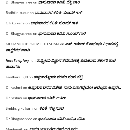
ಭಾನುವಾರದ ಕವಿತೆ: ಬೆಟ್ಟ ಜಾರಿ
Dr Bhagyashree
on
ಭಾನುವಾರದ ಕವಿತೆ: ಸುಂಯ್ ಗಾಳಿ
Radhika kudur
on
ಭಾನುವಾರದ ಕವಿತೆ: ಸುಂಯ್ ಗಾಳಿ
G k kulkarni
on
ಭಾನುವಾರದ ಕವಿತೆ: ಸುಂಯ್ ಗಾಳಿ
Dr Bhagyashree
on
ಎಸ್. ರಮೇಶ್ ಗೆ ಕಾನೂನು ವಿಭಾಗದಲ್ಲಿ
MOHAMED IBRAHIM EHTESHAM
on
ಡಾಕ್ಟರೇಟ್ ಪದವಿ
lieleTewplory
ರಾಷ್ಟ್ರೀಯ ವಿಜ್ಞಾನ ಸಮಾವೇಶಕ್ಕೆ‌ ತುಮಕೂರು ಸರ್ಕಾರಿ ಶಾಲೆ
on
ಹುಡುಗರು
ಹಳ್ಳಿಯಲ್ಲೊಂದು ಪರಿಸರ ಸಂಘ ಕಟ್ಟಿ…
Kantharaju JN
on
ಅಪ್ಪಂದಿರ ದಿನದ ವಿಶೇಷ: ನಾನು ಏನಾಗಿದ್ದೇನೋ‌ ಅದೆಲ್ಲವೂ ಅಪ್ಪನೇ…
Dr rashmi
on
ಭಾನುವಾರದ ಕವಿತೆ: ಉಸಿರು
Dr rashmi
on
ಕವಿತೆ: ಸಣ್ಣ ಸೂಜಿ
Smiths g kulkarni
on
ಭಾನುವಾರದ ಕವಿತೆ :ಸಾವಿನ ಸನಿಹ
Dr Bhagyashree
on
ಖಾಸಗಿ ಆ್ಯಂಬುಲೆನ್ಸ್ ಗಳಿಗೆ ದರ ನಿಗದಿ
Manjunath
on