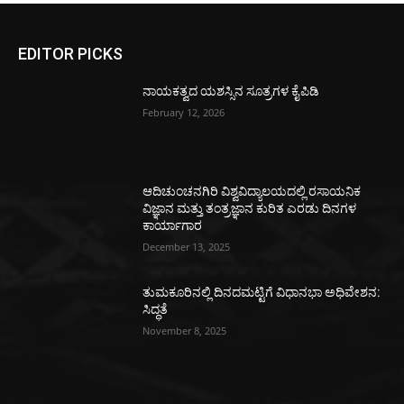
EDITOR PICKS
ನಾಯಕತ್ವದ ಯಶಸ್ಸಿನ ಸೂತ್ರಗಳ ಕೈಪಿಡಿ
February 12, 2026
ಆದಿಚುಂಚನಗಿರಿ ವಿಶ್ವವಿದ್ಯಾಲಯದಲ್ಲಿ ರಸಾಯನಿಕ
ವಿಜ್ಞಾನ ಮತ್ತು ತಂತ್ರಜ್ಞಾನ ಕುರಿತ ಎರಡು ದಿನಗಳ
ಕಾರ್ಯಾಗಾರ
December 13, 2025
ತುಮಕೂರಿನಲ್ಲಿ ದಿನದಮಟ್ಟಿಗೆ ವಿಧಾನಭಾ ಅಧಿವೇಶನ:
ಸಿದ್ಧತೆ
November 8, 2025