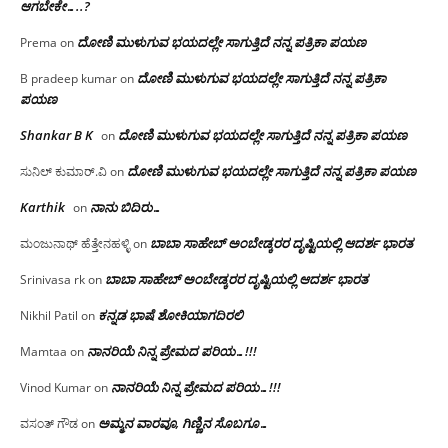
ಆಗಬೇಕೇ…..?‌
ದೋಣಿ ಮುಳುಗುವ ಭಯದಲ್ಲೇ ಸಾಗುತ್ತಿದೆ ನನ್ನ ಪತ್ರಿಕಾ ಪಯಣ
Prema
on
ದೋಣಿ ಮುಳುಗುವ ಭಯದಲ್ಲೇ ಸಾಗುತ್ತಿದೆ ನನ್ನ ಪತ್ರಿಕಾ
B pradeep kumar
on
ಪಯಣ
Shankar B K
ದೋಣಿ ಮುಳುಗುವ ಭಯದಲ್ಲೇ ಸಾಗುತ್ತಿದೆ ನನ್ನ ಪತ್ರಿಕಾ ಪಯಣ
on
ದೋಣಿ ಮುಳುಗುವ ಭಯದಲ್ಲೇ ಸಾಗುತ್ತಿದೆ ನನ್ನ ಪತ್ರಿಕಾ ಪಯಣ
ಸುನಿಲ್ ಕುಮಾರ್.ವಿ
on
Karthik
ನಾನು ಬಿದಿರು…
on
ಬಾಬಾ ಸಾಹೇಬ್ ಅಂಬೇಡ್ಕರರ ದೃಷ್ಟಿಯಲ್ಲಿ ಆದರ್ಶ ಭಾರತ
ಮಂಜುನಾಥ್ ಹೆತ್ತೇನಹಳ್ಳಿ
on
ಬಾಬಾ ಸಾಹೇಬ್ ಅಂಬೇಡ್ಕರರ ದೃಷ್ಟಿಯಲ್ಲಿ ಆದರ್ಶ ಭಾರತ
Srinivasa rk
on
ಕನ್ನಡ ಭಾಷೆ ಶೋಕಿಯಾಗದಿರಲಿ
Nikhil Patil
on
ನಾನರಿಯೆ ನಿನ್ನ ಪ್ರೇಮದ ಪರಿಯ…!!!
Mamtaa
on
ನಾನರಿಯೆ ನಿನ್ನ ಪ್ರೇಮದ ಪರಿಯ…!!!
Vinod Kumar
on
ಅಮ್ಮನ ವಾರವೂ, ಗಿಣ್ಣಿನ ಸೊಬಗೂ…
ವಸಂತ್ ಗೌಡ
on