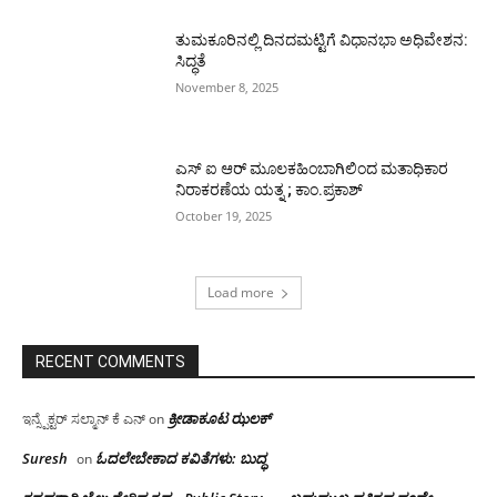
ತುಮಕೂರಿನಲ್ಲಿ ದಿನದಮಟ್ಟಿಗೆ ವಿಧಾನಭಾ ಅಧಿವೇಶನ:
ಸಿದ್ಧತೆ
November 8, 2025
ಎಸ್ ಐ ಆರ್ ಮೂಲಕಹಿಂಬಾಗಿಲಿಂದ ಮತಾಧಿಕಾರ
ನಿರಾಕರಣೆಯ ಯತ್ನ ; ಕಾಂ.ಪ್ರಕಾಶ್
October 19, 2025
Load more
RECENT COMMENTS
ಕ್ರೀಡಾಕೂಟ ಝಲಕ್
ಇನ್ಸ್ಪೆಕ್ಟರ್ ಸಲ್ಮಾನ್ ಕೆ ಎನ್
on
Suresh
ಓದಲೇಬೇಕಾದ‌ ಕವಿತೆಗಳು: ಬುದ್ಧ
on