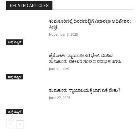
RELATED ARTICLES
ತುಮಕೂರಿನಲ್ಲಿ ದಿನದಮಟ್ಟಿಗೆ ವಿಧಾನಭಾ ಅಧಿವೇಶನ:
ಸಿದ್ಧತೆ
November 8, 2025
ಜಸ್ಟ್ ನ್ಯೂಸ್
ಹೈಕೋರ್ಟ್ ನ್ಯಾಯಾಧೀಶರ ಭೇಟಿ ಮಾಡಿದ
ತುಮಕೂರು ವಕೀಲರ ಸಂಘದ ಪದಾಧಿಕಾರಿಗಳು
July 31, 2025
ಜಸ್ಟ್ ನ್ಯೂಸ್
ತುಮಕೂರು ನ್ಯಾಯಾಲಯಕ್ಕೆ ಜಾಗ ಏಕೆ ಬೇಕು?
June 27, 2025
ಜಸ್ಟ್ ನ್ಯೂಸ್