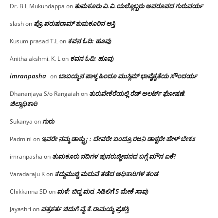
ತುಮಕೂರು‌ ವಿ.ವಿ.ಯಲ್ಲೊಬ್ಬರು ಅಪರೂಪದ ಗುರುವರ್ಯ
Dr. B L Mukundappa
on
ಪ್ರೊ.ಪರುಷರಾಮ್ ತುಮಕೂರಿನ ಆಸ್ತಿ
slash
on
ಕವನ ಓದಿ: ಹೂವು
Kusum prasad T.L
on
ಕವನ ಓದಿ: ಹೂವು
Anithalakshmi. K. L
on
imranpasha
ಬಾಬಯ್ಯನ ಪಾಳ್ಯ ಹಿಂದೂ ಮುಸ್ಲಿಮ್ ಭಾವೈಕ್ಯತೆಯ ಸೌಂದರ್ಯ
on
ತುರುವೇಕೆರೆಯಲ್ಲಿ ರೆಡ್ ಅಲರ್ಟ್ ಘೋಷಣೆ:
Dhananjaya S/o Rangaiah
on
ಜಿಲ್ಲಾಧಿಕಾರಿ
ಗುರು
Sukanya
on
ಇವರೇ ನಮ್ಮ ಡಾಕ್ಟ್ರು; : ದೇವರೇ ಬಂದ್ರೂ ರಜನಿ ಡಾಕ್ಟರೇ ಹೇಳ್ ಬೇಕು!
Padmini
on
ತುಮಕೂರು ನದಿಗಳ ಪುನರುಜ್ಜೀವನದ ಬಗ್ಗೆ ಮೌನ ಏಕೆ?
imranpasha
on
ಕದ್ದುಮುಚ್ಚಿ ಮದುವೆ ತಡೆದ ಅಧಿಕಾರಿಗಳ ತಂಡ
Varadaraju K
on
ಮಳೆ: ಬಿದ್ದ ಮರ, ಸಿಡಿಲಿಗೆ 5 ಮೇಕೆ ಸಾವು
Chikkanna SD
on
ಪತ್ರಕರ್ತ ಚಿದುಗೆ ವೈ.ಕೆ.ರಾಮಯ್ಯ ಪ್ರಶಸ್ತಿ
Jayashri
on