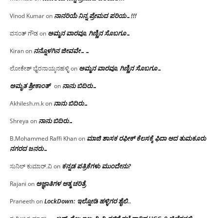
ನಾನರಿಯೆ ನಿನ್ನ ಪ್ರೇಮದ ಪರಿಯ…!!!
Vinod Kumar
on
ಅಮ್ಮನ ವಾರವೂ, ಗಿಣ್ಣಿನ ಸೊಬಗೂ…
ವಸಂತ್ ಗೌಡ
on
ನನ್ನೊಳಗಿನ ಜೀವವೇ……
Kiran
on
ಅಮ್ಮನ ವಾರವೂ, ಗಿಣ್ಣಿನ ಸೊಬಗೂ…
ಲೋಕೇಶ್ ಭೈರನಾಯ್ಕನಹಳ್ಳಿ
on
ಅಮೃತ ಶ್ರೀಕಾಂತ್
ನಾನು ಬಿದಿರು…
on
ನಾನು ಬಿದಿರು…
Akhilesh.m.k
on
ನಾನು ಬಿದಿರು…
Shreya
on
ಮಾಜಿ ಶಾಸಕ ರಫೀಕ್ ಕೆಲಸಕ್ಕೆ ಫಿದಾ ಆದ ತುಮಕೂರು
B.Mohammed Raffi Khan
on
ನಗರದ ಜನರು…
ಕನ್ನಡ ಪತ್ರಿಕೆಗಳು ಮುಂದೇನು?
ಸುನಿಲ್ ಕುಮಾರ್.ವಿ
on
ಅಜ್ಞಾತಿಗಳ ಆತ್ಮ ಚರಿತ್ರೆ
Rajani
on
LockDown: ಇಲ್ನೋಡಿ ಹಳ್ಳಿಗರ ಶೈಲಿ..
Praneeth
on