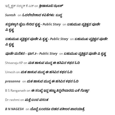
ಕ್ರೀಡಾಕೂಟ ಝಲಕ್
ಇನ್ಸ್ಪೆಕ್ಟರ್ ಸಲ್ಮಾನ್ ಕೆ ಎನ್
on
Suresh
ಓದಲೇಬೇಕಾದ‌ ಕವಿತೆಗಳು: ಬುದ್ಧ
on
ಕನ್ನಡಕ್ಕಾಗಿ ಜೈಲು ಸೇರಿದ ಕೃಷ್ಣ – Public Story
ಬಹುಮುಖ ವ್ಯಕ್ತಿತ್ವದ ವೂಡೇ
on
ಪಿ.ಕೃಷ್ಣ
ಬಹುಮುಖ ವ್ಯಕ್ತಿತ್ವದ ವೂಡೇ ಪಿ.ಕೃಷ್ಣ – Public Story
ಬಹುಮುಖ ವ್ಯಕ್ತಿತ್ವದ ವೂಡೇ
on
ಪಿ.ಕೃಷ್ಣ
ವೂಡೇ ಮನೆತನ – ಭಾಗ ೨ – Public Story
ಬಹುಮುಖ ವ್ಯಕ್ತಿತ್ವದ ವೂಡೇ ಪಿ.ಕೃಷ್ಣ
on
ಮತ ಹಾಕುವ ಮುನ್ನ ಈ ಹಸಿವಿನ ಕಥನ ಓದಿ
Shivaraju KP
on
ಮತ ಹಾಕುವ ಮುನ್ನ ಈ ಹಸಿವಿನ ಕಥನ ಓದಿ
Umesh
on
prasanna
ಮತ ಹಾಕುವ ಮುನ್ನ ಈ ಹಸಿವಿನ ಕಥನ ಓದಿ
on
ಈ ಸಂಖ್ಯೆ ಇದ್ದ ಹಣ್ಣು ತಿನ್ನಲೇಬಾರದು ಏಕೆ ಗೊತ್ತಾ?
B S Ranganath
on
ಮತ್ತೆ ಬಂದ ವಸಂತ
Dr rashmi
on
B N NAGESH
ಬೊಬ್ಬೆ ಬಂದರೂ ಬಿಡದ ವಕೀಲರ ಪಾದಯಾತ್ರೆ
on