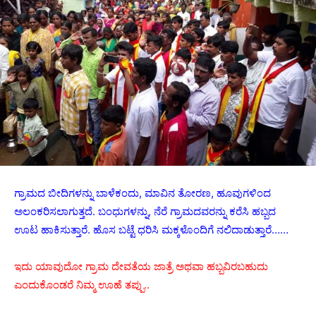
ಗ್ರಾಮದ ಬೀದಿಗಳನ್ನು ಬಾಳೆಕಂದು, ಮಾವಿನ ತೋರಣ, ಹೂವುಗಳಿಂದ
ಅಲಂಕರಿಸಲಾಗುತ್ತದೆ. ಬಂಧುಗಳನ್ನು, ನೆರೆ ಗ್ರಾಮದವರನ್ನು ಕರೆಸಿ ಹಬ್ಬದ
ಊಟ ಹಾಕಿಸುತ್ತಾರೆ. ಹೊಸ ಬಟ್ಟೆ ಧರಿಸಿ ಮಕ್ಕಳೊಂದಿಗೆ ನಲಿದಾಡುತ್ತಾರೆ……
ಇದು ಯಾವುದೋ ಗ್ರಾಮ ದೇವತೆಯ ಜಾತ್ರೆ ಅಥವಾ ಹಬ್ಬವಿರಬಹುದು
ಎಂದುಕೊಂಡರೆ ನಿಮ್ಮ ಊಹೆ ತಪ್ಪು..