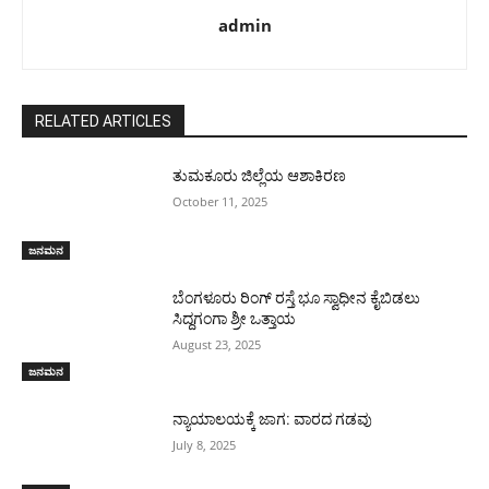
admin
RELATED ARTICLES
ತುಮಕೂರು ಜಿಲ್ಲೆಯ ಆಶಾಕಿರಣ
October 11, 2025
ಜನಮನ
ಬೆಂಗಳೂರು ರಿಂಗ್ ರಸ್ತೆ ಭೂ ಸ್ವಾಧೀನ ಕೈಬಿಡಲು
ಸಿದ್ದಗಂಗಾ ಶ್ರೀ ಒತ್ತಾಯ
August 23, 2025
ಜನಮನ
ನ್ಯಾಯಾಲಯಕ್ಕೆ ಜಾಗ: ವಾರದ ಗಡವು
July 8, 2025