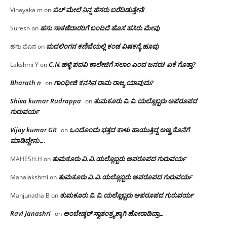
ಬಿಲ್ ಮೇಲೆ ನಿನ್ನ ಹೆಸರು ಬರೆದಿಡುತ್ತೇನೆ!
Vinayaka m
on
ಹಸು ಸಾಕಣೆದಾರರಿಗೆ ಬಂದಿದೆ ಹೊಸ ಹಸಿರು ಮೇವು
Suresh
on
ಮದಲಿಂಗನ ಕಣಿವೆಯಲ್ಲಿ ಕಂಡ ವಿಷಕನ್ಯೆ ಹೂವು
ಹನು ಬಿಎನ
on
C.N.ಹಳ್ಳಿ ಪದವಿ ಕಾಲೇಜಿಗೆ ಸಲಾಂ‌ ಎಂದ ಜನರು! ಏಕೆ ಗೊತ್ತಾ?
Lakshmi Y
on
Bharath n
ಗಾಂಧೀಜಿ ಕನಸಿನ ರಾಮ ರಾಜ್ಯ ಯಾವುದು?
on
Shiva kumar Rudrappa
ತುಮಕೂರು‌ ವಿ.ವಿ.ಯಲ್ಲೊಬ್ಬರು ಅಪರೂಪದ
on
ಗುರುವರ್ಯ
Vijay kumar GR
ಒಂದೊಂದು ಭತ್ತದ ಕಾಳು ಹಾಯುತ್ತಿದ್ದ ಅಣ್ಣ ಕೊನೆಗೆ
on
ಮಾಡಿದ್ದೇನು….
ತುಮಕೂರು‌ ವಿ.ವಿ.ಯಲ್ಲೊಬ್ಬರು ಅಪರೂಪದ ಗುರುವರ್ಯ
MAHESH.H
on
ತುಮಕೂರು‌ ವಿ.ವಿ.ಯಲ್ಲೊಬ್ಬರು ಅಪರೂಪದ ಗುರುವರ್ಯ
Mahalakshmi
on
ತುಮಕೂರು‌ ವಿ.ವಿ.ಯಲ್ಲೊಬ್ಬರು ಅಪರೂಪದ ಗುರುವರ್ಯ
Manjunatha B
on
Ravi Janashri
ಅಂಬೇಡ್ಕರ್ ಸ್ವಾತಂತ್ರ್ಯಕ್ಕಾಗಿ ಹೋರಾಡಿದ್ರಾ…
on