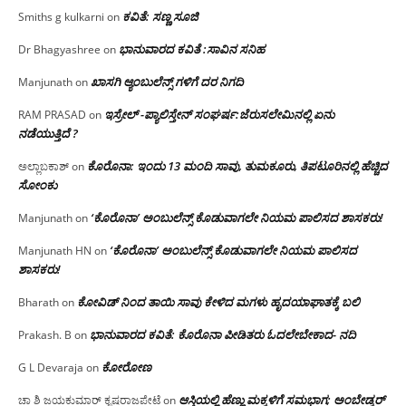
ಕವಿತೆ: ಸಣ್ಣ ಸೂಜಿ
Smiths g kulkarni
on
ಭಾನುವಾರದ ಕವಿತೆ :ಸಾವಿನ ಸನಿಹ
Dr Bhagyashree
on
ಖಾಸಗಿ ಆ್ಯಂಬುಲೆನ್ಸ್ ಗಳಿಗೆ ದರ ನಿಗದಿ
Manjunath
on
ಇಸ್ರೇಲ್ -ಪ್ಯಾಲಿಸ್ತೇನ್ ಸಂಘರ್ಷ:ಜೆರುಸಲೇಮಿನಲ್ಲಿ ಏನು
RAM PRASAD
on
ನಡೆಯುತ್ತಿದೆ ?
ಕೊರೊನಾ: ಇಂದು 13 ಮಂದಿ ಸಾವು, ತುಮಕೂರು, ತಿಪಟೂರಿನಲ್ಲಿ ಹೆಚ್ಚಿದ
ಅಲ್ಲಾಬಕಾಶ್
on
ಸೋಂಕು
‘ಕೊರೊನಾ’ ಅಂಬುಲೆನ್ಸ್ ಕೊಡುವಾಗಲೇ ನಿಯಮ ಪಾಲಿಸದ ಶಾಸಕರು!
Manjunath
on
‘ಕೊರೊನಾ’ ಅಂಬುಲೆನ್ಸ್ ಕೊಡುವಾಗಲೇ ನಿಯಮ ಪಾಲಿಸದ
Manjunath HN
on
ಶಾಸಕರು!
ಕೋವಿಡ್ ನಿಂದ ತಾಯಿ ಸಾವು ಕೇಳಿದ ಮಗಳು ಹೃದಯಾಘಾತಕ್ಕೆ ಬಲಿ
Bharath
on
ಭಾನುವಾರದ ಕವಿತೆ: ಕೊರೊನಾ ಪೀಡಿತರು ಓದಲೇಬೇಕಾದ- ನದಿ
Prakash. B
on
ಕೋರೋಣ
G L Devaraja
on
ಆಸ್ತಿಯಲ್ಲಿ ಹೆಣ್ಣು ಮಕ್ಕಳಿಗೆ ಸಮಭಾಗ; ಅಂಬೇಡ್ಕರ್
ಚಾ ಶಿ ಜಯಕುಮಾರ್ ಕೃಷ್ಣರಾಜಪೇಟೆ
on