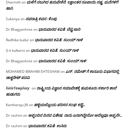
ಮಳೆಗೆ ನಲುಗಿದ ತುರುವೇಕೆರೆ: ಲಕ್ಷಾಂತರ ರೂಪಾಯಿ ನಷ್ಟ, ಮನೆಗಳಿಗೆ
Sharmith
on
ಹಾನಿ
ನವರಾತ್ರಿ ಕವನ :ಕೆಂಪು
Sukanya
on
ಭಾನುವಾರದ ಕವಿತೆ: ಬೆಟ್ಟ ಜಾರಿ
Dr Bhagyashree
on
ಭಾನುವಾರದ ಕವಿತೆ: ಸುಂಯ್ ಗಾಳಿ
Radhika kudur
on
ಭಾನುವಾರದ ಕವಿತೆ: ಸುಂಯ್ ಗಾಳಿ
G k kulkarni
on
ಭಾನುವಾರದ ಕವಿತೆ: ಸುಂಯ್ ಗಾಳಿ
Dr Bhagyashree
on
ಎಸ್. ರಮೇಶ್ ಗೆ ಕಾನೂನು ವಿಭಾಗದಲ್ಲಿ
MOHAMED IBRAHIM EHTESHAM
on
ಡಾಕ್ಟರೇಟ್ ಪದವಿ
lieleTewplory
ರಾಷ್ಟ್ರೀಯ ವಿಜ್ಞಾನ ಸಮಾವೇಶಕ್ಕೆ‌ ತುಮಕೂರು ಸರ್ಕಾರಿ ಶಾಲೆ
on
ಹುಡುಗರು
ಹಳ್ಳಿಯಲ್ಲೊಂದು ಪರಿಸರ ಸಂಘ ಕಟ್ಟಿ…
Kantharaju JN
on
ಅಪ್ಪಂದಿರ ದಿನದ ವಿಶೇಷ: ನಾನು ಏನಾಗಿದ್ದೇನೋ‌ ಅದೆಲ್ಲವೂ ಅಪ್ಪನೇ…
Dr rashmi
on
ಭಾನುವಾರದ ಕವಿತೆ: ಉಸಿರು
Dr rashmi
on