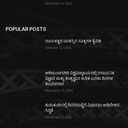
November 8, 2025
POPULAR POSTS
ನಾಯಕತ್ವದ ಯಶಸ್ಸಿನ ಸೂತ್ರಗಳ ಕೈಪಿಡಿ
February 12, 2026
ಆದಿಚುಂಚನಗಿರಿ ವಿಶ್ವವಿದ್ಯಾಲಯದಲ್ಲಿ ರಸಾಯನಿಕ
ವಿಜ್ಞಾನ ಮತ್ತು ತಂತ್ರಜ್ಞಾನ ಕುರಿತ ಎರಡು ದಿನಗಳ
ಕಾರ್ಯಾಗಾರ
December 13, 2025
ತುಮಕೂರಿನಲ್ಲಿ ದಿನದಮಟ್ಟಿಗೆ ವಿಧಾನಭಾ ಅಧಿವೇಶನ:
ಸಿದ್ಧತೆ
November 8, 2025