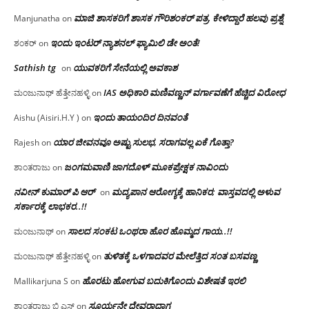
ಮಾಜಿ ಶಾಸಕರಿಗೆ ಶಾಸಕ ಗೌರಿಶಂಕರ್ ಪತ್ರ, ಕೇಳಿದ್ದಾರೆ ಹಲವು ಪ್ರಶ್ನೆ
Manjunatha
on
ಇಂದು ಇಂಟರ್ ನ್ಯಾಶನಲ್ ಫ್ಯಾಮಿಲಿ ಡೇ ಅಂತೆ!
ಶಂಕರ್
on
Sathish tg
ಯುವಕರಿಗೆ ಸೇನೆಯಲ್ಲಿ ಅವಕಾಶ
on
IAS ಅಧಿಕಾರಿ ಮಣಿವಣ್ಣನ್ ವರ್ಗಾವಣೆಗೆ ಹೆಚ್ಚಿದ‌ ವಿರೋಧ
ಮಂಜುನಾಥ್ ಹೆತ್ತೇನಹಳ್ಳಿ
on
ಇಂದು ತಾಯಂದಿರ ದಿನವಂತೆ
Aishu (Aisiri.H.Y )
on
ಯಾರ ಜೀವನವೂ ಅಷ್ಟು ಸುಲಭ, ಸರಾಗವಲ್ಲ ಏಕೆ ಗೊತ್ತಾ?
Rajesh
on
ಜಂಗಮವಾಣಿ ಜಾಗದೊಳ್ ಮೂಕಪ್ರೇಕ್ಷಕ ನಾವಿಂದು
ಶಾಂತರಾಜು
on
ನವೀನ್ ಕುಮಾರ್ ಪಿ ಆರ್
ಮದ್ಯಪಾನ ಆರೋಗ್ಯಕ್ಕೆ ಹಾನಿಕರ; ವಾಸ್ತವದಲ್ಲಿ ಅಳುವ
on
ಸರ್ಕಾರಕ್ಕೆ ಲಾಭಕರ..!!
ಸಾಲದ ಸಂಕಟ ಒಂಥರಾ ಹೊರ ಹೊಮ್ಮದ ಗಾಯ..!!
ಮಂಜುನಾಥ್
on
ತುಳಿತಕ್ಕೆ ಒಳಗಾದವರ ಮೇಲೆತ್ತಿದ ಸಂತ ಬಸವಣ್ಣ
ಮಂಜುನಾಥ್ ಹೆತ್ತೇನಹಳ್ಳಿ
on
ಹೊರಟು ಹೋಗುವ ಬದುಕಿಗೊಂದು ವಿಶೇಷತೆ ಇರಲಿ
Mallikarjuna S
on
ಸೂರ್ಯನೇ ದೇವರಾದಾಗ
ಶಾಂತರಾಜು ಬಿ ಎಸ್
on