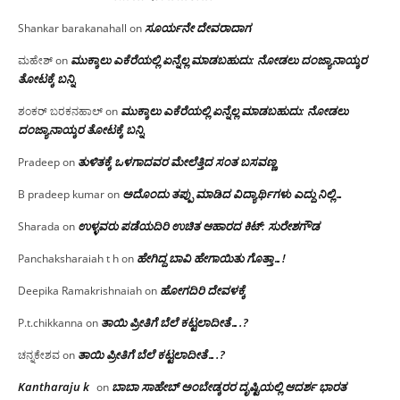
ಸೂರ್ಯನೇ ದೇವರಾದಾಗ
Shankar barakanahall
on
ಮುಕ್ಕಾಲು ಎಕೆರೆಯಲ್ಲಿ ಏನ್ನೆಲ್ಲ‌ ಮಾಡಬಹುದು: ನೋಡಲು ದಂಜ್ಯಾನಾಯ್ಕರ
ಮಹೇಶ್
on
ತೋಟಕ್ಕೆ ಬನ್ನಿ
ಮುಕ್ಕಾಲು ಎಕೆರೆಯಲ್ಲಿ ಏನ್ನೆಲ್ಲ‌ ಮಾಡಬಹುದು: ನೋಡಲು
ಶಂಕರ್ ಬರಕನಹಾಲ್
on
ದಂಜ್ಯಾನಾಯ್ಕರ ತೋಟಕ್ಕೆ ಬನ್ನಿ
ತುಳಿತಕ್ಕೆ ಒಳಗಾದವರ ಮೇಲೆತ್ತಿದ ಸಂತ ಬಸವಣ್ಣ
Pradeep
on
ಅದೊಂದು ತಪ್ಪು ಮಾಡಿದ ವಿದ್ಯಾರ್ಥಿಗಳು ಎದ್ದು ನಿಲ್ಲಿ…
B pradeep kumar
on
ಉಳ್ಳವರು ಪಡೆಯದಿರಿ ಉಚಿತ ಆಹಾರದ ಕಿಟ್: ಸುರೇಶಗೌಡ
Sharada
on
ಹೇಗಿದ್ದ ಬಾವಿ ಹೇಗಾಯಿತು ಗೊತ್ತಾ…!
Panchaksharaiah t h
on
ಹೋಗದಿರಿ ದೇವಳಕ್ಕೆ
Deepika Ramakrishnaiah
on
ತಾಯಿ ಪ್ರೀತಿಗೆ ಬೆಲೆ ಕಟ್ಟಲಾದೀತೆ….?
P.t.chikkanna
on
ತಾಯಿ ಪ್ರೀತಿಗೆ ಬೆಲೆ ಕಟ್ಟಲಾದೀತೆ….?
ಚನ್ನಕೇಶವ
on
Kantharaju k
ಬಾಬಾ ಸಾಹೇಬ್ ಅಂಬೇಡ್ಕರರ ದೃಷ್ಟಿಯಲ್ಲಿ ಆದರ್ಶ ಭಾರತ
on