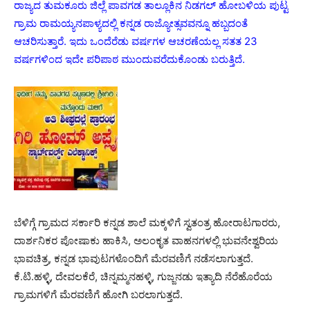
ರಾಜ್ಯದ ತುಮಕೂರು ಜಿಲ್ಲೆ ಪಾವಗಡ ತಾಲ್ಲೂಕಿನ ನಿಡಗಲ್ ಹೋಬಳಿಯ ಪುಟ್ಟ
ಗ್ರಾಮ ರಾಮಯ್ಯನಪಾಳ್ಯದಲ್ಲಿ ಕನ್ನಡ ರಾಜ್ಯೋತ್ಸವವನ್ನೂ ಹಬ್ಬದಂತೆ
ಆಚರಿಸುತ್ತಾರೆ. ಇದು ಒಂದೆರೆಡು ವರ್ಷಗಳ ಆಚರಣೆಯಲ್ಲ ಸತತ 23
ವರ್ಷಗಳಿಂದ ಇದೇ ಪರಿಪಾಠ ಮುಂದುವರೆದುಕೊಂಡು ಬರುತ್ತಿದೆ.
ಬೆಳಿಗ್ಗೆ ಗ್ರಾಮದ ಸರ್ಕಾರಿ ಕನ್ನಡ ಶಾಲೆ ಮಕ್ಕಳಿಗೆ ಸ್ವತಂತ್ರ ಹೋರಾಟಗಾರರು,
ದಾರ್ಶನಿಕರ ಪೋಷಾಕು ಹಾಕಿಸಿ, ಅಲಂಕೃತ ವಾಹನಗಳಲ್ಲಿ ಭುವನೇಶ್ವರಿಯ
ಭಾವಚಿತ್ರ, ಕನ್ನಡ ಭಾವುಟಗಳೊಂದಿಗೆ ಮೆರವಣಿಗೆ ನಡೆಸಲಾಗುತ್ತದೆ.
ಕೆ.ಟಿ.ಹಳ್ಳಿ, ದೇವಲಕೆರೆ, ಚಿನ್ನಮ್ಮನಹಳ್ಳಿ, ಗುಜ್ಜನಡು ಇತ್ಯಾದಿ ನೆರೆಹೊರೆಯ
ಗ್ರಾಮಗಳಿಗೆ ಮೆರವಣಿಗೆ ಹೋಗಿ ಬರಲಾಗುತ್ತದೆ.