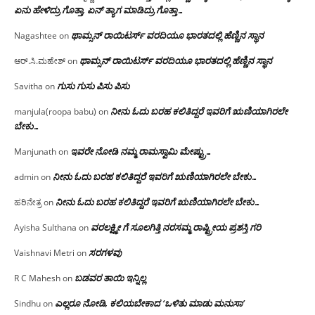
ಏನು ಹೇಳಿದ್ರು ಗೊತ್ತಾ, ಏನ್ ತ್ಯಾಗ ಮಾಡಿದ್ರು ಗೊತ್ತಾ…
ಥಾಮ್ಸನ್ ರಾಯಿಟರ್ಸ್ ವರದಿಯೂ ಭಾರತದಲ್ಲಿ ಹೆಣ್ಣಿನ ಸ್ಥಾನ‌
Nagashtee
on
ಥಾಮ್ಸನ್ ರಾಯಿಟರ್ಸ್ ವರದಿಯೂ ಭಾರತದಲ್ಲಿ ಹೆಣ್ಣಿನ ಸ್ಥಾನ‌
ಆರ್.ಸಿ.ಮಹೇಶ್
on
ಗುಸು ಗುಸು ಪಿಸು ಪಿಸು
Savitha
on
ನೀನು ಓದು ಬರಹ ಕಲಿತಿದ್ದರೆ ಇವರಿಗೆ ಋಣಿಯಾಗಿರಲೇ
manjula(roopa babu)
on
ಬೇಕು…
ಇವರೇ‌ ನೋಡಿ‌ ನಮ್ಮ‌ ರಾಮಸ್ವಾಮಿ ಮೇಷ್ಟ್ರು…
Manjunath
on
ನೀನು ಓದು ಬರಹ ಕಲಿತಿದ್ದರೆ ಇವರಿಗೆ ಋಣಿಯಾಗಿರಲೇ ಬೇಕು…
admin
on
ನೀನು ಓದು ಬರಹ ಕಲಿತಿದ್ದರೆ ಇವರಿಗೆ ಋಣಿಯಾಗಿರಲೇ ಬೇಕು…
ಹರಿನೇತ್ರ
on
ವರಲಕ್ಷ್ಮೀ ಗೆ ಸೂಲಗಿತ್ತಿ ನರಸಮ್ಮ‌ ರಾಷ್ಟ್ರೀಯ ಪ್ರಶಸ್ತಿ ಗರಿ
Ayisha Sulthana
on
ಸರಗಳವು
Vaishnavi Metri
on
ಬಡವರ ತಾಯಿ ಇನ್ನಿಲ್ಲ
R C Mahesh
on
ಎಲ್ಲರೂ ನೋಡಿ, ಕಲಿಯಬೇಕಾದ ‘ಒಳಿತು ಮಾಡು ಮನುಸಾ’
Sindhu
on