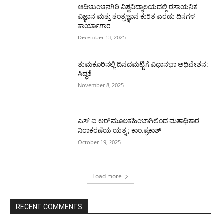
ಆದಿಚುಂಚನಗಿರಿ ವಿಶ್ವವಿದ್ಯಾಲಯದಲ್ಲಿ ರಸಾಯನಿಕ
ವಿಜ್ಞಾನ ಮತ್ತು ತಂತ್ರಜ್ಞಾನ ಕುರಿತ ಎರಡು ದಿನಗಳ
ಕಾರ್ಯಾಗಾರ
December 13, 2025
ತುಮಕೂರಿನಲ್ಲಿ ದಿನದಮಟ್ಟಿಗೆ ವಿಧಾನಭಾ ಅಧಿವೇಶನ:
ಸಿದ್ಧತೆ
November 8, 2025
ಎಸ್ ಐ ಆರ್ ಮೂಲಕಹಿಂಬಾಗಿಲಿಂದ ಮತಾಧಿಕಾರ
ನಿರಾಕರಣೆಯ ಯತ್ನ ; ಕಾಂ.ಪ್ರಕಾಶ್
October 19, 2025
Load more
RECENT COMMENTS