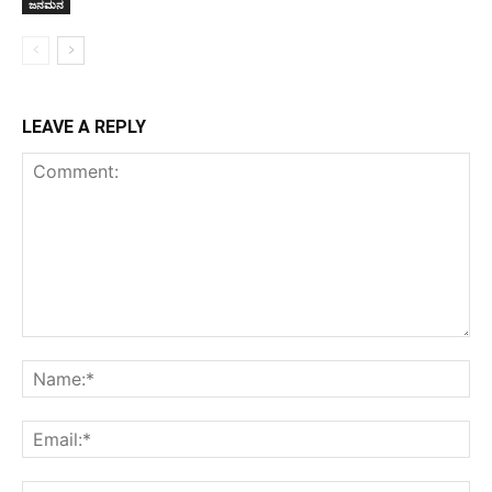
ಜನಮನ
LEAVE A REPLY
Comment:
Na
Ema
Web