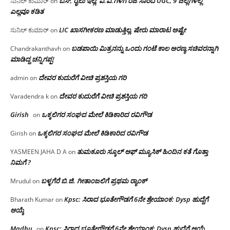
ಬಸ್, ರೈಲು ಇಲ್ಲ; ವಿ.ವಿ.ಗಳಿಗೆ ರಜೆ ಸಾರಿದ UGC, 9 ಜಿಲ್ಲೆಗಳಲ್ಲಿ
ಸುನಿಲ್ ಕುಮಾರ್
on
ಎಲ್ಲವೂ ಕಡಿತ
LIC ಖಾಸಗೀಕರಣ ಮಾಡುತ್ತಿಲ್ಲ, ಷೇರು ಮಾರಾಟ ಅಷ್ಟೇ
ಸುನಿಲ್ ಕುಮಾರ್
on
ಬಡಪಾಯಿ ಮಿತ್ರನನ್ನು ಒಂದು ಗಂಟೆ ಕಾಲ ಅರಣ್ಯ ಸಚಿವರನ್ನಾಗಿ
Chandrakanthavh
on
ಮಾಡಿದ್ದ ಚನ್ನಿಗಪ್ಪ!
ದೇವರ ಕುದುರೆಗೆ ವೀಚಿ ಪ್ರಶಸ್ತಿಯ ಗರಿ
admin
on
ದೇವರ ಕುದುರೆಗೆ ವೀಚಿ ಪ್ರಶಸ್ತಿಯ ಗರಿ
Varadendra k
on
Girish
ಒಕ್ಕಲಿಗರ ಸಂಘದ ಮೇಲೆ ಕಿಡಿಕಾರಿದ ರವಿಗೌಡ
on
ಒಕ್ಕಲಿಗರ ಸಂಘದ ಮೇಲೆ ಕಿಡಿಕಾರಿದ ರವಿಗೌಡ
Girish
on
ತುಮಕೂರು ಸ್ಕೂಲ್ ಆಫ್ ಮ್ಯೂಸಿಕ್ ಹಿಂದಿನ ಕತೆ ಗೊತ್ತಾ
YASMEEN JAHA D A
on
ನಿಮಗೆ ?
ಬಳ್ಳಗೆರೆ ಬಿ.ಜಿ. ಗೀತಾಂಜಲಿಗೆ ಪ್ರಥಮ ರ‌್ಯಾಂಕ್
Mrudul
on
Kpsc: ಸಿರಾದ ಭೂತೇಗೌಡಗೆ 6ನೇ ಶ್ರೇಯಾಂಕ: Dysp ಹುದ್ದೆಗೆ
Bharath Kumar
on
ಆಯ್ಕೆ
Madhu
Kpsc: ಸಿರಾದ ಭೂತೇಗೌಡಗೆ 6ನೇ ಶ್ರೇಯಾಂಕ: Dysp ಹುದ್ದೆಗೆ ಆಯ್ಕೆ
on