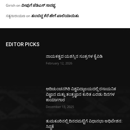
ದೀಪುಗೆ ಜೆಡಿಎಸ್ ಸಾರಥ್ಯ
Girish
on
ತುಂಬಿದ್ದ ಕೆರೆ ಹೇಗೆ ಖಾಲಿಯಾಯಿತು.
ಸತ್ಯನಾರಾಯಣ
on
EDITOR PICKS
ನಾಯಕತ್ವದ ಯಶಸ್ಸಿನ ಸೂತ್ರಗಳ ಕೈಪಿಡಿ
February 12, 2026
ಆದಿಚುಂಚನಗಿರಿ ವಿಶ್ವವಿದ್ಯಾಲಯದಲ್ಲಿ ರಸಾಯನಿಕ
ವಿಜ್ಞಾನ ಮತ್ತು ತಂತ್ರಜ್ಞಾನ ಕುರಿತ ಎರಡು ದಿನಗಳ
ಕಾರ್ಯಾಗಾರ
December 13, 2025
ತುಮಕೂರಿನಲ್ಲಿ ದಿನದಮಟ್ಟಿಗೆ ವಿಧಾನಭಾ ಅಧಿವೇಶನ:
ಸಿದ್ಧತೆ