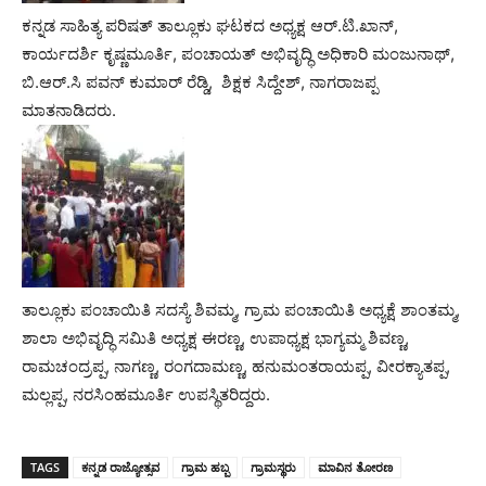
ಕನ್ನಡ ಸಾಹಿತ್ಯ ಪರಿಷತ್ ತಾಲ್ಲೂಕು ಘಟಕದ ಅಧ್ಯಕ್ಷ ಆರ್.ಟಿ.ಖಾನ್,
ಕಾರ್ಯದರ್ಶಿ ಕೃಷ್ಣಮೂರ್ತಿ, ಪಂಚಾಯತ್ ಅಭಿವೃದ್ಧಿ ಅಧಿಕಾರಿ ಮಂಜುನಾಥ್,
ಬಿ.ಆರ್.ಸಿ ಪವನ್ ಕುಮಾರ್ ರೆಡ್ಡಿ, ಶಿಕ್ಷಕ ಸಿದ್ದೇಶ್, ನಾಗರಾಜಪ್ಪ
ಮಾತನಾಡಿದರು.
ತಾಲ್ಲೂಕು ಪಂಚಾಯಿತಿ ಸದಸ್ಯೆ ಶಿವಮ್ಮ, ಗ್ರಾಮ ಪಂಚಾಯಿತಿ ಅಧ್ಯಕ್ಷೆ ಶಾಂತಮ್ಮ,
ಶಾಲಾ ಅಭಿವೃದ್ಧಿ ಸಮಿತಿ ಅಧ್ಯಕ್ಷ ಈರಣ್ಣ, ಉಪಾಧ್ಯಕ್ಷ ಭಾಗ್ಯಮ್ಮ ಶಿವಣ್ಣ,
ರಾಮಚಂದ್ರಪ್ಪ, ನಾಗಣ್ಣ, ರಂಗದಾಮಣ್ಣ, ಹನುಮಂತರಾಯಪ್ಪ, ವೀರಕ್ಯಾತಪ್ಪ,
ಮಲ್ಲಪ್ಪ, ನರಸಿಂಹಮೂರ್ತಿ ಉಪಸ್ಥಿತರಿದ್ದರು.
TAGS
ಕನ್ನಡ ರಾಜ್ಯೋತ್ಸವ
ಗ್ರಾಮ ಹಬ್ಬ
ಗ್ರಾಮಸ್ಥರು
ಮಾವಿನ ತೋರಣ