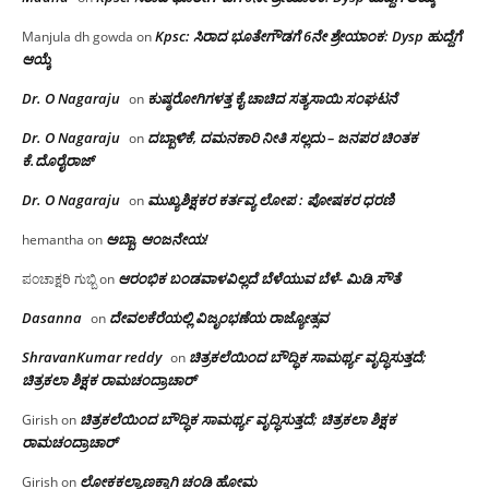
Kpsc: ಸಿರಾದ ಭೂತೇಗೌಡಗೆ 6ನೇ ಶ್ರೇಯಾಂಕ: Dysp ಹುದ್ದೆಗೆ
Manjula dh gowda
on
ಆಯ್ಕೆ
Dr. O Nagaraju
ಕುಷ್ಠರೋಗಿಗಳತ್ತ ಕೈ ಚಾಚಿದ ಸತ್ಯಸಾಯಿ ಸಂಘಟನೆ
on
Dr. O Nagaraju
ದಬ್ಬಾಳಿಕೆ, ದಮನಕಾರಿ ನೀತಿ ಸಲ್ಲದು – ಜನಪರ ಚಿಂತಕ
on
ಕೆ.ದೊರೈರಾಜ್
Dr. O Nagaraju
ಮುಖ್ಯಶಿಕ್ಷಕರ ಕರ್ತವ್ಯ ಲೋಪ : ಪೋಷಕರ ಧರಣಿ
on
ಅಬ್ಬಾ, ಆಂಜನೇಯ!
hemantha
on
ಆರಂಭಿಕ ಬಂಡವಾಳವಿಲ್ಲದೆ ಬೆಳೆಯುವ ಬೆಳೆ- ಮಿಡಿ ಸೌತೆ
ಪಂಚಾಕ್ಷರಿ ಗುಬ್ಬಿ
on
Dasanna
ದೇವಲಕೆರೆಯಲ್ಲಿ ವಿಜೃಂಭಣೆಯ ರಾಜ್ಯೋತ್ಸವ
on
ShravanKumar reddy
ಚಿತ್ರಕಲೆಯಿಂದ ಬೌದ್ಧಿಕ ಸಾಮರ್ಥ್ಯ ವೃದ್ಧಿಸುತ್ತದೆ;
on
ಚಿತ್ರಕಲಾ ಶಿಕ್ಷಕ ರಾಮಚಂದ್ರಾಚಾರ್
ಚಿತ್ರಕಲೆಯಿಂದ ಬೌದ್ಧಿಕ ಸಾಮರ್ಥ್ಯ ವೃದ್ಧಿಸುತ್ತದೆ; ಚಿತ್ರಕಲಾ ಶಿಕ್ಷಕ
Girish
on
ರಾಮಚಂದ್ರಾಚಾರ್
ಲೋಕಕಲ್ಯಾಣಕ್ಕಾಗಿ ಚಂಡಿ ಹೋಮ
Girish
on