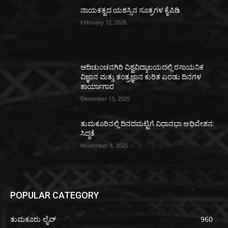
ನಾಯಕತ್ವದ ಯಶಸ್ಸಿನ ಸೂತ್ರಗಳ ಕೈಪಿಡಿ
February 12, 2026
ಆದಿಚುಂಚನಗಿರಿ ವಿಶ್ವವಿದ್ಯಾಲಯದಲ್ಲಿ ರಸಾಯನಿಕ
ವಿಜ್ಞಾನ ಮತ್ತು ತಂತ್ರಜ್ಞಾನ ಕುರಿತ ಎರಡು ದಿನಗಳ
ಕಾರ್ಯಾಗಾರ
December 13, 2025
ತುಮಕೂರಿನಲ್ಲಿ ದಿನದಮಟ್ಟಿಗೆ ವಿಧಾನಭಾ ಅಧಿವೇಶನ:
ಸಿದ್ಧತೆ
November 8, 2025
POPULAR CATEGORY
ತುಮಕೂರು ಲೈವ್
960