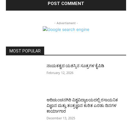
- Advertisment -
MOST POPULAR
ನಾಯಕತ್ವದ ಯಶಸ್ಸಿನ ಸೂತ್ರಗಳ ಕೈಪಿಡಿ
February 12, 2026
ಆದಿಚುಂಚನಗಿರಿ ವಿಶ್ವವಿದ್ಯಾಲಯದಲ್ಲಿ ರಸಾಯನಿಕ
ವಿಜ್ಞಾನ ಮತ್ತು ತಂತ್ರಜ್ಞಾನ ಕುರಿತ ಎರಡು ದಿನಗಳ
ಕಾರ್ಯಾಗಾರ
December 13, 2025