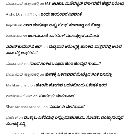
IAS ಅಧಿಕಾರಿ ಮಣಿವಣ್ಣನ್ ವರ್ಗಾವಣೆಗೆ ಹೆಚ್ಚಿದ‌ ವಿರೋಧ
ಮಂಜುನಾಥ್ ಹೆತ್ತೇನಹಳ್ಳಿ
on
ಇಂದು ತಾಯಂದಿರ ದಿನವಂತೆ
Aishu (Aisiri.H.Y )
on
ಯಾರ ಜೀವನವೂ ಅಷ್ಟು ಸುಲಭ, ಸರಾಗವಲ್ಲ ಏಕೆ ಗೊತ್ತಾ?
Rajesh
on
ಜಂಗಮವಾಣಿ ಜಾಗದೊಳ್ ಮೂಕಪ್ರೇಕ್ಷಕ ನಾವಿಂದು
ಶಾಂತರಾಜು
on
ನವೀನ್ ಕುಮಾರ್ ಪಿ ಆರ್
ಮದ್ಯಪಾನ ಆರೋಗ್ಯಕ್ಕೆ ಹಾನಿಕರ; ವಾಸ್ತವದಲ್ಲಿ ಅಳುವ
on
ಸರ್ಕಾರಕ್ಕೆ ಲಾಭಕರ..!!
ಸಾಲದ ಸಂಕಟ ಒಂಥರಾ ಹೊರ ಹೊಮ್ಮದ ಗಾಯ..!!
ಮಂಜುನಾಥ್
on
ತುಳಿತಕ್ಕೆ ಒಳಗಾದವರ ಮೇಲೆತ್ತಿದ ಸಂತ ಬಸವಣ್ಣ
ಮಂಜುನಾಥ್ ಹೆತ್ತೇನಹಳ್ಳಿ
on
ಹೊರಟು ಹೋಗುವ ಬದುಕಿಗೊಂದು ವಿಶೇಷತೆ ಇರಲಿ
Mallikarjuna S
on
ಸೂರ್ಯನೇ ದೇವರಾದಾಗ
ಶಾಂತರಾಜು ಬಿ ಎಸ್
on
ಸೂರ್ಯನೇ ದೇವರಾದಾಗ
Shankar barakanahall
on
ಮುಕ್ಕಾಲು ಎಕೆರೆಯಲ್ಲಿ ಏನ್ನೆಲ್ಲ‌ ಮಾಡಬಹುದು: ನೋಡಲು ದಂಜ್ಯಾನಾಯ್ಕರ
ಮಹೇಶ್
on
ತೋಟಕ್ಕೆ ಬನ್ನಿ