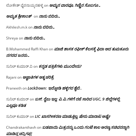
ಅಮ್ಮನ ವಾರವೂ, ಗಿಣ್ಣಿನ ಸೊಬಗೂ…
ಲೋಕೇಶ್ ಭೈರನಾಯ್ಕನಹಳ್ಳಿ
on
ಅಮೃತ ಶ್ರೀಕಾಂತ್
ನಾನು ಬಿದಿರು…
on
ನಾನು ಬಿದಿರು…
Akhilesh.m.k
on
ನಾನು ಬಿದಿರು…
Shreya
on
ಮಾಜಿ ಶಾಸಕ ರಫೀಕ್ ಕೆಲಸಕ್ಕೆ ಫಿದಾ ಆದ ತುಮಕೂರು
B.Mohammed Raffi Khan
on
ನಗರದ ಜನರು…
ಕನ್ನಡ ಪತ್ರಿಕೆಗಳು ಮುಂದೇನು?
ಸುನಿಲ್ ಕುಮಾರ್.ವಿ
on
ಅಜ್ಞಾತಿಗಳ ಆತ್ಮ ಚರಿತ್ರೆ
Rajani
on
LockDown: ಇಲ್ನೋಡಿ ಹಳ್ಳಿಗರ ಶೈಲಿ..
Praneeth
on
ಬಸ್, ರೈಲು ಇಲ್ಲ; ವಿ.ವಿ.ಗಳಿಗೆ ರಜೆ ಸಾರಿದ UGC, 9 ಜಿಲ್ಲೆಗಳಲ್ಲಿ
ಸುನಿಲ್ ಕುಮಾರ್
on
ಎಲ್ಲವೂ ಕಡಿತ
LIC ಖಾಸಗೀಕರಣ ಮಾಡುತ್ತಿಲ್ಲ, ಷೇರು ಮಾರಾಟ ಅಷ್ಟೇ
ಸುನಿಲ್ ಕುಮಾರ್
on
ಬಡಪಾಯಿ ಮಿತ್ರನನ್ನು ಒಂದು ಗಂಟೆ ಕಾಲ ಅರಣ್ಯ ಸಚಿವರನ್ನಾಗಿ
Chandrakanthavh
on
ಮಾಡಿದ್ದ ಚನ್ನಿಗಪ್ಪ!