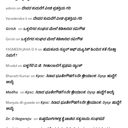
ದೇವರ ಕುದುರೆಗೆ ವೀಚಿ ಪ್ರಶಸ್ತಿಯ ಗರಿ
admin
on
ದೇವರ ಕುದುರೆಗೆ ವೀಚಿ ಪ್ರಶಸ್ತಿಯ ಗರಿ
Varadendra k
on
Girish
ಒಕ್ಕಲಿಗರ ಸಂಘದ ಮೇಲೆ ಕಿಡಿಕಾರಿದ ರವಿಗೌಡ
on
ಒಕ್ಕಲಿಗರ ಸಂಘದ ಮೇಲೆ ಕಿಡಿಕಾರಿದ ರವಿಗೌಡ
Girish
on
ತುಮಕೂರು ಸ್ಕೂಲ್ ಆಫ್ ಮ್ಯೂಸಿಕ್ ಹಿಂದಿನ ಕತೆ ಗೊತ್ತಾ
YASMEEN JAHA D A
on
ನಿಮಗೆ ?
ಬಳ್ಳಗೆರೆ ಬಿ.ಜಿ. ಗೀತಾಂಜಲಿಗೆ ಪ್ರಥಮ ರ‌್ಯಾಂಕ್
Mrudul
on
Kpsc: ಸಿರಾದ ಭೂತೇಗೌಡಗೆ 6ನೇ ಶ್ರೇಯಾಂಕ: Dysp ಹುದ್ದೆಗೆ
Bharath Kumar
on
ಆಯ್ಕೆ
Madhu
Kpsc: ಸಿರಾದ ಭೂತೇಗೌಡಗೆ 6ನೇ ಶ್ರೇಯಾಂಕ: Dysp ಹುದ್ದೆಗೆ ಆಯ್ಕೆ
on
Kpsc: ಸಿರಾದ ಭೂತೇಗೌಡಗೆ 6ನೇ ಶ್ರೇಯಾಂಕ: Dysp ಹುದ್ದೆಗೆ
Manjula dh gowda
on
ಆಯ್ಕೆ
Dr. O Nagaraju
ಕುಷ್ಠರೋಗಿಗಳತ್ತ ಕೈ ಚಾಚಿದ ಸತ್ಯಸಾಯಿ ಸಂಘಟನೆ
on