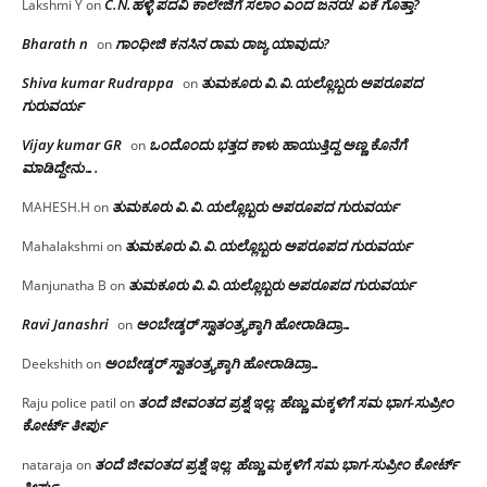
C.N.ಹಳ್ಳಿ ಪದವಿ ಕಾಲೇಜಿಗೆ ಸಲಾಂ‌ ಎಂದ ಜನರು! ಏಕೆ ಗೊತ್ತಾ?
Lakshmi Y
on
Bharath n
ಗಾಂಧೀಜಿ ಕನಸಿನ ರಾಮ ರಾಜ್ಯ ಯಾವುದು?
on
Shiva kumar Rudrappa
ತುಮಕೂರು‌ ವಿ.ವಿ.ಯಲ್ಲೊಬ್ಬರು ಅಪರೂಪದ
on
ಗುರುವರ್ಯ
Vijay kumar GR
ಒಂದೊಂದು ಭತ್ತದ ಕಾಳು ಹಾಯುತ್ತಿದ್ದ ಅಣ್ಣ ಕೊನೆಗೆ
on
ಮಾಡಿದ್ದೇನು….
ತುಮಕೂರು‌ ವಿ.ವಿ.ಯಲ್ಲೊಬ್ಬರು ಅಪರೂಪದ ಗುರುವರ್ಯ
MAHESH.H
on
ತುಮಕೂರು‌ ವಿ.ವಿ.ಯಲ್ಲೊಬ್ಬರು ಅಪರೂಪದ ಗುರುವರ್ಯ
Mahalakshmi
on
ತುಮಕೂರು‌ ವಿ.ವಿ.ಯಲ್ಲೊಬ್ಬರು ಅಪರೂಪದ ಗುರುವರ್ಯ
Manjunatha B
on
Ravi Janashri
ಅಂಬೇಡ್ಕರ್ ಸ್ವಾತಂತ್ರ್ಯಕ್ಕಾಗಿ ಹೋರಾಡಿದ್ರಾ…
on
ಅಂಬೇಡ್ಕರ್ ಸ್ವಾತಂತ್ರ್ಯಕ್ಕಾಗಿ ಹೋರಾಡಿದ್ರಾ…
Deekshith
on
ತಂದೆ ಜೀವಂತದ ಪ್ರಶ್ನೆ ಇಲ್ಲ: ಹೆಣ್ಣು ಮಕ್ಕಳಿಗೆ ಸಮ ಭಾಗ-ಸುಪ್ರೀಂ
Raju police patil
on
ಕೋರ್ಟ್ ತೀರ್ಪು
ತಂದೆ ಜೀವಂತದ ಪ್ರಶ್ನೆ ಇಲ್ಲ: ಹೆಣ್ಣು ಮಕ್ಕಳಿಗೆ ಸಮ ಭಾಗ-ಸುಪ್ರೀಂ ಕೋರ್ಟ್
nataraja
on