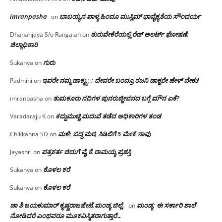
imranpasha
ಬಾಬಯ್ಯನ ಪಾಳ್ಯ ಹಿಂದೂ ಮುಸ್ಲಿಮ್ ಭಾವೈಕ್ಯತೆಯ ಸೌಂದರ್ಯ
on
ತುರುವೇಕೆರೆಯಲ್ಲಿ ರೆಡ್ ಅಲರ್ಟ್ ಘೋಷಣೆ:
Dhananjaya S/o Rangaiah
on
ಜಿಲ್ಲಾಧಿಕಾರಿ
ಗುರು
Sukanya
on
ಇವರೇ ನಮ್ಮ ಡಾಕ್ಟ್ರು; : ದೇವರೇ ಬಂದ್ರೂ ರಜನಿ ಡಾಕ್ಟರೇ ಹೇಳ್ ಬೇಕು!
Padmini
on
ತುಮಕೂರು ನದಿಗಳ ಪುನರುಜ್ಜೀವನದ ಬಗ್ಗೆ ಮೌನ ಏಕೆ?
imranpasha
on
ಕದ್ದುಮುಚ್ಚಿ ಮದುವೆ ತಡೆದ ಅಧಿಕಾರಿಗಳ ತಂಡ
Varadaraju K
on
ಮಳೆ: ಬಿದ್ದ ಮರ, ಸಿಡಿಲಿಗೆ 5 ಮೇಕೆ ಸಾವು
Chikkanna SD
on
ಪತ್ರಕರ್ತ ಚಿದುಗೆ ವೈ.ಕೆ.ರಾಮಯ್ಯ ಪ್ರಶಸ್ತಿ
Jayashri
on
ಕೊಳಲ ಕರೆ
Sukanya
on
ಕೊಳಲ ಕರೆ
Sukanya
on
ಚಾ ಶಿ ಜಯಕುಮಾರ್ ಕೃಷ್ಣರಾಜಪೇಟೆ.ಮಂಡ್ಯ ಜಿಲ್ಲೆ.
ಮಂಡ್ಯ: ಈ ಸರ್ಕಾರಿ ಶಾಲೆ
on
ನೋಡಿದರೆ ಎಂಥವರೂ ಮೂಕವಿಸ್ಮಿತರಾಗುತ್ತಾರೆ…