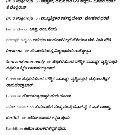
Dr. O Nagaraju
ದಬ್ಬಾಳಿಕೆ, ದಮನಕಾರಿ ನೀತಿ ಸಲ್ಲದು – ಜನಪರ ಚಿಂತಕ
on
ಕೆ.ದೊರೈರಾಜ್
Dr. O Nagaraju
ಮುಖ್ಯಶಿಕ್ಷಕರ ಕರ್ತವ್ಯ ಲೋಪ : ಪೋಷಕರ ಧರಣಿ
on
ಅಬ್ಬಾ, ಆಂಜನೇಯ!
hemantha
on
ಆರಂಭಿಕ ಬಂಡವಾಳವಿಲ್ಲದೆ ಬೆಳೆಯುವ ಬೆಳೆ- ಮಿಡಿ ಸೌತೆ
ಪಂಚಾಕ್ಷರಿ ಗುಬ್ಬಿ
on
Dasanna
ದೇವಲಕೆರೆಯಲ್ಲಿ ವಿಜೃಂಭಣೆಯ ರಾಜ್ಯೋತ್ಸವ
on
ShravanKumar reddy
ಚಿತ್ರಕಲೆಯಿಂದ ಬೌದ್ಧಿಕ ಸಾಮರ್ಥ್ಯ ವೃದ್ಧಿಸುತ್ತದೆ;
on
ಚಿತ್ರಕಲಾ ಶಿಕ್ಷಕ ರಾಮಚಂದ್ರಾಚಾರ್
ಚಿತ್ರಕಲೆಯಿಂದ ಬೌದ್ಧಿಕ ಸಾಮರ್ಥ್ಯ ವೃದ್ಧಿಸುತ್ತದೆ; ಚಿತ್ರಕಲಾ ಶಿಕ್ಷಕ
Girish
on
ರಾಮಚಂದ್ರಾಚಾರ್
ಲೋಕಕಲ್ಯಾಣಕ್ಕಾಗಿ ಚಂಡಿ ಹೋಮ
Girish
on
ತುಮಕೂರಿಗೆ ಮುಖ್ಯಮಂತ್ರಿ ಬಿಎಸ್ ವೈ: ಕೆ.ಎನ್.ರಾಜಣ್ಣ
ಸುನಿಲ್ ಕುಮಾರ್
on
Karthik
ಆಟೋ ಚಾಲಕರ ಕನ್ನಡ ಪ್ರೇಮ
on
ಆಟೋ ಚಾಲಕರ ಕನ್ನಡ ಪ್ರೇಮ
Karthik
on