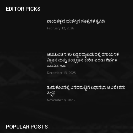
EDITOR PICKS
ನಾಯಕತ್ವದ ಯಶಸ್ಸಿನ ಸೂತ್ರಗಳ ಕೈಪಿಡಿ
February 12, 2026
ಆದಿಚುಂಚನಗಿರಿ ವಿಶ್ವವಿದ್ಯಾಲಯದಲ್ಲಿ ರಸಾಯನಿಕ
ವಿಜ್ಞಾನ ಮತ್ತು ತಂತ್ರಜ್ಞಾನ ಕುರಿತ ಎರಡು ದಿನಗಳ
ಕಾರ್ಯಾಗಾರ
December 13, 2025
ತುಮಕೂರಿನಲ್ಲಿ ದಿನದಮಟ್ಟಿಗೆ ವಿಧಾನಭಾ ಅಧಿವೇಶನ:
ಸಿದ್ಧತೆ
November 8, 2025
POPULAR POSTS