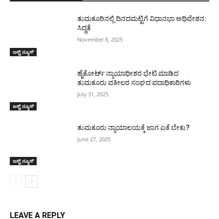
ತುಮಕೂರಿನಲ್ಲಿ ದಿನದಮಟ್ಟಿಗೆ ವಿಧಾನಭಾ ಅಧಿವೇಶನ:
ಸಿದ್ಧತೆ
November 8, 2025
ಜಸ್ಟ್ ನ್ಯೂಸ್
ಹೈಕೋರ್ಟ್ ನ್ಯಾಯಾಧೀಶರ ಭೇಟಿ ಮಾಡಿದ
ತುಮಕೂರು ವಕೀಲರ ಸಂಘದ ಪದಾಧಿಕಾರಿಗಳು
July 31, 2025
ಜಸ್ಟ್ ನ್ಯೂಸ್
ತುಮಕೂರು ನ್ಯಾಯಾಲಯಕ್ಕೆ ಜಾಗ ಏಕೆ ಬೇಕು?
June 27, 2025
ಜಸ್ಟ್ ನ್ಯೂಸ್
LEAVE A REPLY