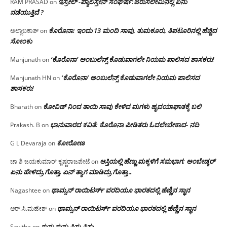
ಇಸ್ರೇಲ್ -ಪ್ಯಾಲಿಸ್ತೇನ್ ಸಂಘರ್ಷ:ಜೆರುಸಲೇಮಿನಲ್ಲಿ ಏನು
RAM PRASAD
on
ನಡೆಯುತ್ತಿದೆ ?
ಕೊರೊನಾ: ಇಂದು 13 ಮಂದಿ ಸಾವು, ತುಮಕೂರು, ತಿಪಟೂರಿನಲ್ಲಿ ಹೆಚ್ಚಿದ
ಅಲ್ಲಾಬಕಾಶ್
on
ಸೋಂಕು
‘ಕೊರೊನಾ’ ಅಂಬುಲೆನ್ಸ್ ಕೊಡುವಾಗಲೇ ನಿಯಮ ಪಾಲಿಸದ ಶಾಸಕರು!
Manjunath
on
‘ಕೊರೊನಾ’ ಅಂಬುಲೆನ್ಸ್ ಕೊಡುವಾಗಲೇ ನಿಯಮ ಪಾಲಿಸದ
Manjunath HN
on
ಶಾಸಕರು!
ಕೋವಿಡ್ ನಿಂದ ತಾಯಿ ಸಾವು ಕೇಳಿದ ಮಗಳು ಹೃದಯಾಘಾತಕ್ಕೆ ಬಲಿ
Bharath
on
ಭಾನುವಾರದ ಕವಿತೆ: ಕೊರೊನಾ ಪೀಡಿತರು ಓದಲೇಬೇಕಾದ- ನದಿ
Prakash. B
on
ಕೋರೋಣ
G L Devaraja
on
ಆಸ್ತಿಯಲ್ಲಿ ಹೆಣ್ಣು ಮಕ್ಕಳಿಗೆ ಸಮಭಾಗ; ಅಂಬೇಡ್ಕರ್
ಚಾ ಶಿ ಜಯಕುಮಾರ್ ಕೃಷ್ಣರಾಜಪೇಟೆ
on
ಏನು ಹೇಳಿದ್ರು ಗೊತ್ತಾ, ಏನ್ ತ್ಯಾಗ ಮಾಡಿದ್ರು ಗೊತ್ತಾ…
ಥಾಮ್ಸನ್ ರಾಯಿಟರ್ಸ್ ವರದಿಯೂ ಭಾರತದಲ್ಲಿ ಹೆಣ್ಣಿನ ಸ್ಥಾನ‌
Nagashtee
on
ಥಾಮ್ಸನ್ ರಾಯಿಟರ್ಸ್ ವರದಿಯೂ ಭಾರತದಲ್ಲಿ ಹೆಣ್ಣಿನ ಸ್ಥಾನ‌
ಆರ್.ಸಿ.ಮಹೇಶ್
on
ಗುಸು ಗುಸು ಪಿಸು ಪಿಸು
Savitha
on