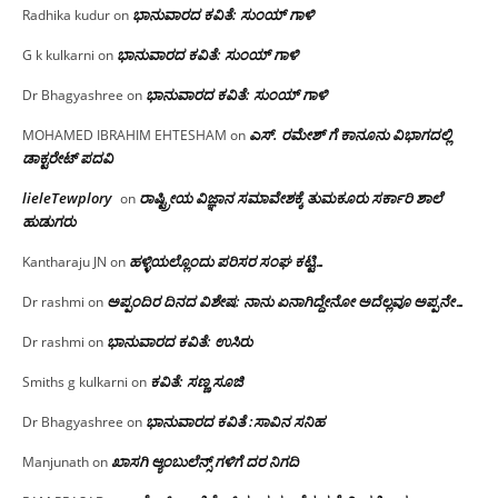
ಭಾನುವಾರದ ಕವಿತೆ: ಸುಂಯ್ ಗಾಳಿ
Radhika kudur
on
ಭಾನುವಾರದ ಕವಿತೆ: ಸುಂಯ್ ಗಾಳಿ
G k kulkarni
on
ಭಾನುವಾರದ ಕವಿತೆ: ಸುಂಯ್ ಗಾಳಿ
Dr Bhagyashree
on
ಎಸ್. ರಮೇಶ್ ಗೆ ಕಾನೂನು ವಿಭಾಗದಲ್ಲಿ
MOHAMED IBRAHIM EHTESHAM
on
ಡಾಕ್ಟರೇಟ್ ಪದವಿ
lieleTewplory
ರಾಷ್ಟ್ರೀಯ ವಿಜ್ಞಾನ ಸಮಾವೇಶಕ್ಕೆ‌ ತುಮಕೂರು ಸರ್ಕಾರಿ ಶಾಲೆ
on
ಹುಡುಗರು
ಹಳ್ಳಿಯಲ್ಲೊಂದು ಪರಿಸರ ಸಂಘ ಕಟ್ಟಿ…
Kantharaju JN
on
ಅಪ್ಪಂದಿರ ದಿನದ ವಿಶೇಷ: ನಾನು ಏನಾಗಿದ್ದೇನೋ‌ ಅದೆಲ್ಲವೂ ಅಪ್ಪನೇ…
Dr rashmi
on
ಭಾನುವಾರದ ಕವಿತೆ: ಉಸಿರು
Dr rashmi
on
ಕವಿತೆ: ಸಣ್ಣ ಸೂಜಿ
Smiths g kulkarni
on
ಭಾನುವಾರದ ಕವಿತೆ :ಸಾವಿನ ಸನಿಹ
Dr Bhagyashree
on
ಖಾಸಗಿ ಆ್ಯಂಬುಲೆನ್ಸ್ ಗಳಿಗೆ ದರ ನಿಗದಿ
Manjunath
on