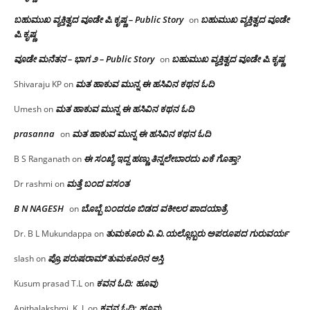
ಬಹುಮುಖ ವ್ಯಕ್ತಿತ್ವದ ವೂಡೇ ಪಿ.ಕೃಷ್ಣ – Public Story
ಬಹುಮುಖ ವ್ಯಕ್ತಿತ್ವದ ವೂಡೇ
on
ಪಿ.ಕೃಷ್ಣ
ವೂಡೇ ಮನೆತನ – ಭಾಗ ೨ – Public Story
ಬಹುಮುಖ ವ್ಯಕ್ತಿತ್ವದ ವೂಡೇ ಪಿ.ಕೃಷ್ಣ
on
ಮತ ಹಾಕುವ ಮುನ್ನ ಈ ಹಸಿವಿನ ಕಥನ ಓದಿ
Shivaraju KP
on
ಮತ ಹಾಕುವ ಮುನ್ನ ಈ ಹಸಿವಿನ ಕಥನ ಓದಿ
Umesh
on
prasanna
ಮತ ಹಾಕುವ ಮುನ್ನ ಈ ಹಸಿವಿನ ಕಥನ ಓದಿ
on
ಈ ಸಂಖ್ಯೆ ಇದ್ದ ಹಣ್ಣು ತಿನ್ನಲೇಬಾರದು ಏಕೆ ಗೊತ್ತಾ?
B S Ranganath
on
ಮತ್ತೆ ಬಂದ ವಸಂತ
Dr rashmi
on
B N NAGESH
ಬೊಬ್ಬೆ ಬಂದರೂ ಬಿಡದ ವಕೀಲರ ಪಾದಯಾತ್ರೆ
on
ತುಮಕೂರು‌ ವಿ.ವಿ.ಯಲ್ಲೊಬ್ಬರು ಅಪರೂಪದ ಗುರುವರ್ಯ
Dr. B L Mukundappa
on
ಪ್ರೊ.ಪರುಷರಾಮ್ ತುಮಕೂರಿನ ಆಸ್ತಿ
slash
on
ಕವನ ಓದಿ: ಹೂವು
Kusum prasad T.L
on
ಕವನ ಓದಿ: ಹೂವು
Anithalakshmi. K. L
on