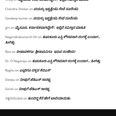
ವಯಸ್ಸು ಇಪ್ಪತ್ತೆಂಟು ಸೇವೆ ನೂರೆಂಟು
Chandra Shekar
on
ವಯಸ್ಸು ಇಪ್ಪತ್ತೆಂಟು ಸೇವೆ ನೂರೆಂಟು
Sandeep kumar
on
ಮೈಸೂರು, ಕರ್ನಾಟಕವಾಗಿದ್ದೇಗೆ?; ಇಲ್ಲಿದೆ ಸವಿಸ್ತಾರ ಮಾಹಿತಿ
giri
on
ತುಮಕೂರು ಎಸ್ಪಿ ಕೌರವನಾಗಿ ರಂಗಕ್ಕೆ ಬಂದಾಗ…
Nagendrakumarsh SH
on
ಹೀಗಿತ್ತು
ದೀಪಾವಳಿಗೂ ಶ್ರೀರಾಮನಿಗೂ ಇರುವ ನಂಟೇನು?
Ravi
on
ತುಮಕೂರು ಎಸ್ಪಿ ಕೌರವನಾಗಿ ರಂಗಕ್ಕೆ ಬಂದಾಗ… ಹೀಗಿತ್ತು
Dr. O Nagaraju
on
ಎಲ್ಲರಿಗೂ ದಕ್ಕದ ಕೆಬಿಎಸ್
Raghu
on
ದೀಪುಗೆ ಜೆಡಿಎಸ್ ಸಾರಥ್ಯ
Deepu
on
ದೀಪುಗೆ ಜೆಡಿಎಸ್ ಸಾರಥ್ಯ
Girish
on
ತುಂಬಿದ್ದ ಕೆರೆ ಹೇಗೆ ಖಾಲಿಯಾಯಿತು.
ಸತ್ಯನಾರಾಯಣ
on