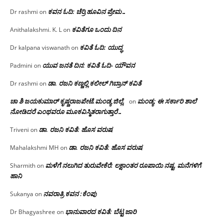
ಕವನ ಓದಿ: ಚೆರ್ರಿ ಹೂವಿನ ಪ್ರೇಮ…
Dr rashmi
on
ಕವಿತೆಗೂ ಒಂದು ದಿನ
Anithalakshmi. K. L
on
ಕವಿತೆ ಓದಿ: ಯುದ್ಧ
Dr kalpana viswanath
on
ಯುವ ಜನತೆ ದಿನ: ಕವಿತೆ ಓದಿ- ಯೌವನ
Padmini
on
ಡಾ. ರಜನಿ‌ ಕಣ್ಣಲ್ಲಿ ಕಲೀಲ್ ಗಿಬ್ರಾನ್ ಕವಿತೆ
Dr rashmi
on
ಚಾ ಶಿ ಜಯಕುಮಾರ್ ಕೃಷ್ಣರಾಜಪೇಟೆ.ಮಂಡ್ಯ ಜಿಲ್ಲೆ.
ಮಂಡ್ಯ: ಈ ಸರ್ಕಾರಿ ಶಾಲೆ
on
ನೋಡಿದರೆ ಎಂಥವರೂ ಮೂಕವಿಸ್ಮಿತರಾಗುತ್ತಾರೆ…
ಡಾ. ರಜನಿ ಕವಿತೆ: ಹೊಸ ವರುಷ
Triveni
on
ಡಾ. ರಜನಿ ಕವಿತೆ: ಹೊಸ ವರುಷ
Mahalakshmi MH
on
ಮಳೆಗೆ ನಲುಗಿದ ತುರುವೇಕೆರೆ: ಲಕ್ಷಾಂತರ ರೂಪಾಯಿ ನಷ್ಟ, ಮನೆಗಳಿಗೆ
Sharmith
on
ಹಾನಿ
ನವರಾತ್ರಿ ಕವನ :ಕೆಂಪು
Sukanya
on
ಭಾನುವಾರದ ಕವಿತೆ: ಬೆಟ್ಟ ಜಾರಿ
Dr Bhagyashree
on