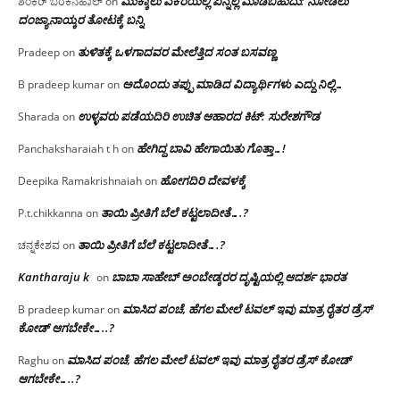
ಮುಕ್ಕಾಲು ಎಕೆರೆಯಲ್ಲಿ ಏನ್ನೆಲ್ಲ‌ ಮಾಡಬಹುದು: ನೋಡಲು
ಶಂಕರ್ ಬರಕನಹಾಲ್
on
ದಂಜ್ಯಾನಾಯ್ಕರ ತೋಟಕ್ಕೆ ಬನ್ನಿ
ತುಳಿತಕ್ಕೆ ಒಳಗಾದವರ ಮೇಲೆತ್ತಿದ ಸಂತ ಬಸವಣ್ಣ
Pradeep
on
ಅದೊಂದು ತಪ್ಪು ಮಾಡಿದ ವಿದ್ಯಾರ್ಥಿಗಳು ಎದ್ದು ನಿಲ್ಲಿ…
B pradeep kumar
on
ಉಳ್ಳವರು ಪಡೆಯದಿರಿ ಉಚಿತ ಆಹಾರದ ಕಿಟ್: ಸುರೇಶಗೌಡ
Sharada
on
ಹೇಗಿದ್ದ ಬಾವಿ ಹೇಗಾಯಿತು ಗೊತ್ತಾ…!
Panchaksharaiah t h
on
ಹೋಗದಿರಿ ದೇವಳಕ್ಕೆ
Deepika Ramakrishnaiah
on
ತಾಯಿ ಪ್ರೀತಿಗೆ ಬೆಲೆ ಕಟ್ಟಲಾದೀತೆ….?
P.t.chikkanna
on
ತಾಯಿ ಪ್ರೀತಿಗೆ ಬೆಲೆ ಕಟ್ಟಲಾದೀತೆ….?
ಚನ್ನಕೇಶವ
on
Kantharaju k
ಬಾಬಾ ಸಾಹೇಬ್ ಅಂಬೇಡ್ಕರರ ದೃಷ್ಟಿಯಲ್ಲಿ ಆದರ್ಶ ಭಾರತ
on
ಮಾಸಿದ ಪಂಚೆ, ಹೆಗಲ ಮೇಲೆ ಟವಲ್‌ ಇವು ಮಾತ್ರ ರೈತರ ಡ್ರೆಸ್‌
B pradeep kumar
on
ಕೋಡ್ ಆಗಬೇಕೇ…..?‌
ಮಾಸಿದ ಪಂಚೆ, ಹೆಗಲ ಮೇಲೆ ಟವಲ್‌ ಇವು ಮಾತ್ರ ರೈತರ ಡ್ರೆಸ್‌ ಕೋಡ್
Raghu
on
ಆಗಬೇಕೇ…..?‌