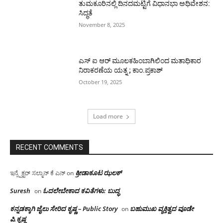
ತುಮಕೂರಿನಲ್ಲಿ ದಿನದಮಟ್ಟಿಗೆ ವಿಧಾನಭಾ ಅಧಿವೇಶನ:
ಸಿದ್ಧತೆ
November 8, 2025
ಎಸ್ ಐ ಆರ್ ಮೂಲಕಹಿಂಬಾಗಿಲಿಂದ ಮತಾಧಿಕಾರ
ನಿರಾಕರಣೆಯ ಯತ್ನ ; ಕಾಂ.ಪ್ರಕಾಶ್
October 19, 2025
Load more
RECENT COMMENTS
ಕ್ರೀಡಾಕೂಟ ಝಲಕ್
ಇನ್ಸ್ಪೆಕ್ಟರ್ ಸಲ್ಮಾನ್ ಕೆ ಎನ್
on
Suresh
ಓದಲೇಬೇಕಾದ‌ ಕವಿತೆಗಳು: ಬುದ್ಧ
on
ಕನ್ನಡಕ್ಕಾಗಿ ಜೈಲು ಸೇರಿದ ಕೃಷ್ಣ – Public Story
ಬಹುಮುಖ ವ್ಯಕ್ತಿತ್ವದ ವೂಡೇ
on
ಪಿ.ಕೃಷ್ಣ