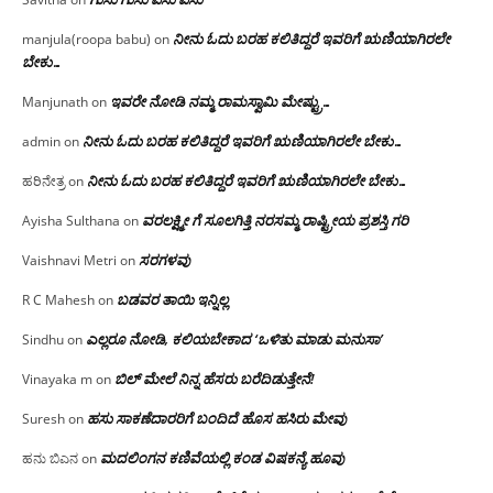
ನೀನು ಓದು ಬರಹ ಕಲಿತಿದ್ದರೆ ಇವರಿಗೆ ಋಣಿಯಾಗಿರಲೇ
manjula(roopa babu)
on
ಬೇಕು…
ಇವರೇ‌ ನೋಡಿ‌ ನಮ್ಮ‌ ರಾಮಸ್ವಾಮಿ ಮೇಷ್ಟ್ರು…
Manjunath
on
ನೀನು ಓದು ಬರಹ ಕಲಿತಿದ್ದರೆ ಇವರಿಗೆ ಋಣಿಯಾಗಿರಲೇ ಬೇಕು…
admin
on
ನೀನು ಓದು ಬರಹ ಕಲಿತಿದ್ದರೆ ಇವರಿಗೆ ಋಣಿಯಾಗಿರಲೇ ಬೇಕು…
ಹರಿನೇತ್ರ
on
ವರಲಕ್ಷ್ಮೀ ಗೆ ಸೂಲಗಿತ್ತಿ ನರಸಮ್ಮ‌ ರಾಷ್ಟ್ರೀಯ ಪ್ರಶಸ್ತಿ ಗರಿ
Ayisha Sulthana
on
ಸರಗಳವು
Vaishnavi Metri
on
ಬಡವರ ತಾಯಿ ಇನ್ನಿಲ್ಲ
R C Mahesh
on
ಎಲ್ಲರೂ ನೋಡಿ, ಕಲಿಯಬೇಕಾದ ‘ಒಳಿತು ಮಾಡು ಮನುಸಾ’
Sindhu
on
ಬಿಲ್ ಮೇಲೆ ನಿನ್ನ ಹೆಸರು ಬರೆದಿಡುತ್ತೇನೆ!
Vinayaka m
on
ಹಸು ಸಾಕಣೆದಾರರಿಗೆ ಬಂದಿದೆ ಹೊಸ ಹಸಿರು ಮೇವು
Suresh
on
ಮದಲಿಂಗನ ಕಣಿವೆಯಲ್ಲಿ ಕಂಡ ವಿಷಕನ್ಯೆ ಹೂವು
ಹನು ಬಿಎನ
on