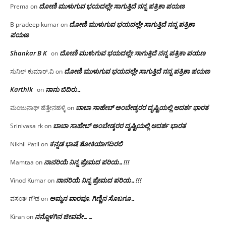
ದೋಣಿ ಮುಳುಗುವ ಭಯದಲ್ಲೇ ಸಾಗುತ್ತಿದೆ ನನ್ನ ಪತ್ರಿಕಾ ಪಯಣ
Prema
on
ದೋಣಿ ಮುಳುಗುವ ಭಯದಲ್ಲೇ ಸಾಗುತ್ತಿದೆ ನನ್ನ ಪತ್ರಿಕಾ
B pradeep kumar
on
ಪಯಣ
Shankar B K
ದೋಣಿ ಮುಳುಗುವ ಭಯದಲ್ಲೇ ಸಾಗುತ್ತಿದೆ ನನ್ನ ಪತ್ರಿಕಾ ಪಯಣ
on
ದೋಣಿ ಮುಳುಗುವ ಭಯದಲ್ಲೇ ಸಾಗುತ್ತಿದೆ ನನ್ನ ಪತ್ರಿಕಾ ಪಯಣ
ಸುನಿಲ್ ಕುಮಾರ್.ವಿ
on
Karthik
ನಾನು ಬಿದಿರು…
on
ಬಾಬಾ ಸಾಹೇಬ್ ಅಂಬೇಡ್ಕರರ ದೃಷ್ಟಿಯಲ್ಲಿ ಆದರ್ಶ ಭಾರತ
ಮಂಜುನಾಥ್ ಹೆತ್ತೇನಹಳ್ಳಿ
on
ಬಾಬಾ ಸಾಹೇಬ್ ಅಂಬೇಡ್ಕರರ ದೃಷ್ಟಿಯಲ್ಲಿ ಆದರ್ಶ ಭಾರತ
Srinivasa rk
on
ಕನ್ನಡ ಭಾಷೆ ಶೋಕಿಯಾಗದಿರಲಿ
Nikhil Patil
on
ನಾನರಿಯೆ ನಿನ್ನ ಪ್ರೇಮದ ಪರಿಯ…!!!
Mamtaa
on
ನಾನರಿಯೆ ನಿನ್ನ ಪ್ರೇಮದ ಪರಿಯ…!!!
Vinod Kumar
on
ಅಮ್ಮನ ವಾರವೂ, ಗಿಣ್ಣಿನ ಸೊಬಗೂ…
ವಸಂತ್ ಗೌಡ
on
ನನ್ನೊಳಗಿನ ಜೀವವೇ……
Kiran
on