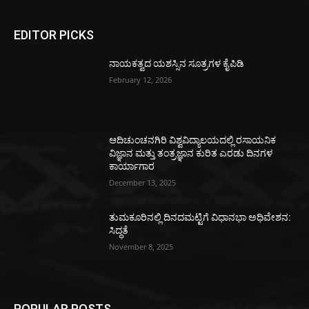
EDITOR PICKS
ನಾಯಕತ್ವದ ಯಶಸ್ಸಿನ ಸೂತ್ರಗಳ ಕೈಪಿಡಿ
February 12, 2026
ಆದಿಚುಂಚನಗಿರಿ ವಿಶ್ವವಿದ್ಯಾಲಯದಲ್ಲಿ ರಸಾಯನಿಕ
ವಿಜ್ಞಾನ ಮತ್ತು ತಂತ್ರಜ್ಞಾನ ಕುರಿತ ಎರಡು ದಿನಗಳ
ಕಾರ್ಯಾಗಾರ
December 13, 2025
ತುಮಕೂರಿನಲ್ಲಿ ದಿನದಮಟ್ಟಿಗೆ ವಿಧಾನಭಾ ಅಧಿವೇಶನ:
ಸಿದ್ಧತೆ
November 8, 2025
POPULAR POSTS