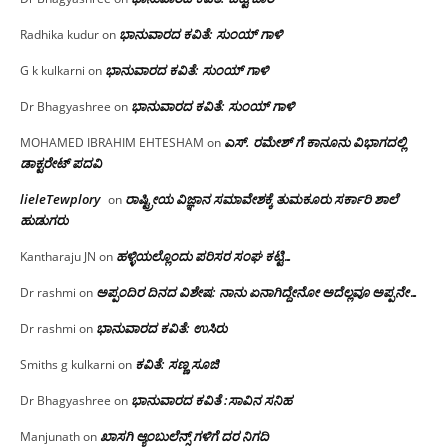
ಭಾನುವಾರದ ಕವಿತೆ: ಸುಂಯ್ ಗಾಳಿ
Radhika kudur
on
ಭಾನುವಾರದ ಕವಿತೆ: ಸುಂಯ್ ಗಾಳಿ
G k kulkarni
on
ಭಾನುವಾರದ ಕವಿತೆ: ಸುಂಯ್ ಗಾಳಿ
Dr Bhagyashree
on
ಎಸ್. ರಮೇಶ್ ಗೆ ಕಾನೂನು ವಿಭಾಗದಲ್ಲಿ
MOHAMED IBRAHIM EHTESHAM
on
ಡಾಕ್ಟರೇಟ್ ಪದವಿ
lieleTewplory
ರಾಷ್ಟ್ರೀಯ ವಿಜ್ಞಾನ ಸಮಾವೇಶಕ್ಕೆ‌ ತುಮಕೂರು ಸರ್ಕಾರಿ ಶಾಲೆ
on
ಹುಡುಗರು
ಹಳ್ಳಿಯಲ್ಲೊಂದು ಪರಿಸರ ಸಂಘ ಕಟ್ಟಿ…
Kantharaju JN
on
ಅಪ್ಪಂದಿರ ದಿನದ ವಿಶೇಷ: ನಾನು ಏನಾಗಿದ್ದೇನೋ‌ ಅದೆಲ್ಲವೂ ಅಪ್ಪನೇ…
Dr rashmi
on
ಭಾನುವಾರದ ಕವಿತೆ: ಉಸಿರು
Dr rashmi
on
ಕವಿತೆ: ಸಣ್ಣ ಸೂಜಿ
Smiths g kulkarni
on
ಭಾನುವಾರದ ಕವಿತೆ :ಸಾವಿನ ಸನಿಹ
Dr Bhagyashree
on
ಖಾಸಗಿ ಆ್ಯಂಬುಲೆನ್ಸ್ ಗಳಿಗೆ ದರ ನಿಗದಿ
Manjunath
on