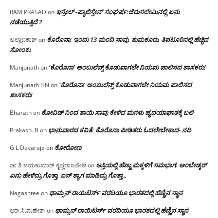
ಇಸ್ರೇಲ್ -ಪ್ಯಾಲಿಸ್ತೇನ್ ಸಂಘರ್ಷ:ಜೆರುಸಲೇಮಿನಲ್ಲಿ ಏನು
RAM PRASAD
on
ನಡೆಯುತ್ತಿದೆ ?
ಕೊರೊನಾ: ಇಂದು 13 ಮಂದಿ ಸಾವು, ತುಮಕೂರು, ತಿಪಟೂರಿನಲ್ಲಿ ಹೆಚ್ಚಿದ
ಅಲ್ಲಾಬಕಾಶ್
on
ಸೋಂಕು
‘ಕೊರೊನಾ’ ಅಂಬುಲೆನ್ಸ್ ಕೊಡುವಾಗಲೇ ನಿಯಮ ಪಾಲಿಸದ ಶಾಸಕರು!
Manjunath
on
‘ಕೊರೊನಾ’ ಅಂಬುಲೆನ್ಸ್ ಕೊಡುವಾಗಲೇ ನಿಯಮ ಪಾಲಿಸದ
Manjunath HN
on
ಶಾಸಕರು!
ಕೋವಿಡ್ ನಿಂದ ತಾಯಿ ಸಾವು ಕೇಳಿದ ಮಗಳು ಹೃದಯಾಘಾತಕ್ಕೆ ಬಲಿ
Bharath
on
ಭಾನುವಾರದ ಕವಿತೆ: ಕೊರೊನಾ ಪೀಡಿತರು ಓದಲೇಬೇಕಾದ- ನದಿ
Prakash. B
on
ಕೋರೋಣ
G L Devaraja
on
ಆಸ್ತಿಯಲ್ಲಿ ಹೆಣ್ಣು ಮಕ್ಕಳಿಗೆ ಸಮಭಾಗ; ಅಂಬೇಡ್ಕರ್
ಚಾ ಶಿ ಜಯಕುಮಾರ್ ಕೃಷ್ಣರಾಜಪೇಟೆ
on
ಏನು ಹೇಳಿದ್ರು ಗೊತ್ತಾ, ಏನ್ ತ್ಯಾಗ ಮಾಡಿದ್ರು ಗೊತ್ತಾ…
ಥಾಮ್ಸನ್ ರಾಯಿಟರ್ಸ್ ವರದಿಯೂ ಭಾರತದಲ್ಲಿ ಹೆಣ್ಣಿನ ಸ್ಥಾನ‌
Nagashtee
on
ಥಾಮ್ಸನ್ ರಾಯಿಟರ್ಸ್ ವರದಿಯೂ ಭಾರತದಲ್ಲಿ ಹೆಣ್ಣಿನ ಸ್ಥಾನ‌
ಆರ್.ಸಿ.ಮಹೇಶ್
on