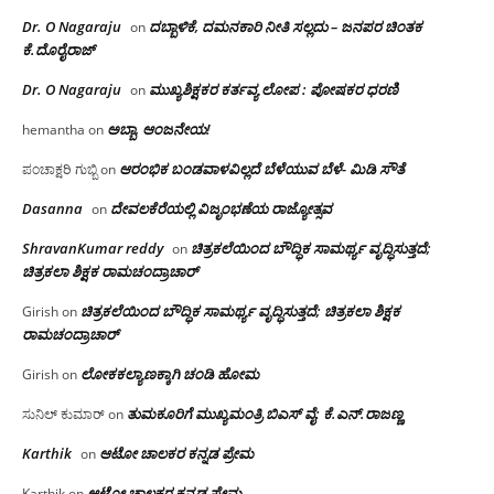
Dr. O Nagaraju
ದಬ್ಬಾಳಿಕೆ, ದಮನಕಾರಿ ನೀತಿ ಸಲ್ಲದು – ಜನಪರ ಚಿಂತಕ
on
ಕೆ.ದೊರೈರಾಜ್
Dr. O Nagaraju
ಮುಖ್ಯಶಿಕ್ಷಕರ ಕರ್ತವ್ಯ ಲೋಪ : ಪೋಷಕರ ಧರಣಿ
on
ಅಬ್ಬಾ, ಆಂಜನೇಯ!
hemantha
on
ಆರಂಭಿಕ ಬಂಡವಾಳವಿಲ್ಲದೆ ಬೆಳೆಯುವ ಬೆಳೆ- ಮಿಡಿ ಸೌತೆ
ಪಂಚಾಕ್ಷರಿ ಗುಬ್ಬಿ
on
Dasanna
ದೇವಲಕೆರೆಯಲ್ಲಿ ವಿಜೃಂಭಣೆಯ ರಾಜ್ಯೋತ್ಸವ
on
ShravanKumar reddy
ಚಿತ್ರಕಲೆಯಿಂದ ಬೌದ್ಧಿಕ ಸಾಮರ್ಥ್ಯ ವೃದ್ಧಿಸುತ್ತದೆ;
on
ಚಿತ್ರಕಲಾ ಶಿಕ್ಷಕ ರಾಮಚಂದ್ರಾಚಾರ್
ಚಿತ್ರಕಲೆಯಿಂದ ಬೌದ್ಧಿಕ ಸಾಮರ್ಥ್ಯ ವೃದ್ಧಿಸುತ್ತದೆ; ಚಿತ್ರಕಲಾ ಶಿಕ್ಷಕ
Girish
on
ರಾಮಚಂದ್ರಾಚಾರ್
ಲೋಕಕಲ್ಯಾಣಕ್ಕಾಗಿ ಚಂಡಿ ಹೋಮ
Girish
on
ತುಮಕೂರಿಗೆ ಮುಖ್ಯಮಂತ್ರಿ ಬಿಎಸ್ ವೈ: ಕೆ.ಎನ್.ರಾಜಣ್ಣ
ಸುನಿಲ್ ಕುಮಾರ್
on
Karthik
ಆಟೋ ಚಾಲಕರ ಕನ್ನಡ ಪ್ರೇಮ
on
ಆಟೋ ಚಾಲಕರ ಕನ್ನಡ ಪ್ರೇಮ
Karthik
on