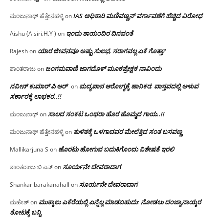
IAS ಅಧಿಕಾರಿ ಮಣಿವಣ್ಣನ್ ವರ್ಗಾವಣೆಗೆ ಹೆಚ್ಚಿದ‌ ವಿರೋಧ
ಮಂಜುನಾಥ್ ಹೆತ್ತೇನಹಳ್ಳಿ
on
ಇಂದು ತಾಯಂದಿರ ದಿನವಂತೆ
Aishu (Aisiri.H.Y )
on
ಯಾರ ಜೀವನವೂ ಅಷ್ಟು ಸುಲಭ, ಸರಾಗವಲ್ಲ ಏಕೆ ಗೊತ್ತಾ?
Rajesh
on
ಜಂಗಮವಾಣಿ ಜಾಗದೊಳ್ ಮೂಕಪ್ರೇಕ್ಷಕ ನಾವಿಂದು
ಶಾಂತರಾಜು
on
ನವೀನ್ ಕುಮಾರ್ ಪಿ ಆರ್
ಮದ್ಯಪಾನ ಆರೋಗ್ಯಕ್ಕೆ ಹಾನಿಕರ; ವಾಸ್ತವದಲ್ಲಿ ಅಳುವ
on
ಸರ್ಕಾರಕ್ಕೆ ಲಾಭಕರ..!!
ಸಾಲದ ಸಂಕಟ ಒಂಥರಾ ಹೊರ ಹೊಮ್ಮದ ಗಾಯ..!!
ಮಂಜುನಾಥ್
on
ತುಳಿತಕ್ಕೆ ಒಳಗಾದವರ ಮೇಲೆತ್ತಿದ ಸಂತ ಬಸವಣ್ಣ
ಮಂಜುನಾಥ್ ಹೆತ್ತೇನಹಳ್ಳಿ
on
ಹೊರಟು ಹೋಗುವ ಬದುಕಿಗೊಂದು ವಿಶೇಷತೆ ಇರಲಿ
Mallikarjuna S
on
ಸೂರ್ಯನೇ ದೇವರಾದಾಗ
ಶಾಂತರಾಜು ಬಿ ಎಸ್
on
ಸೂರ್ಯನೇ ದೇವರಾದಾಗ
Shankar barakanahall
on
ಮುಕ್ಕಾಲು ಎಕೆರೆಯಲ್ಲಿ ಏನ್ನೆಲ್ಲ‌ ಮಾಡಬಹುದು: ನೋಡಲು ದಂಜ್ಯಾನಾಯ್ಕರ
ಮಹೇಶ್
on
ತೋಟಕ್ಕೆ ಬನ್ನಿ