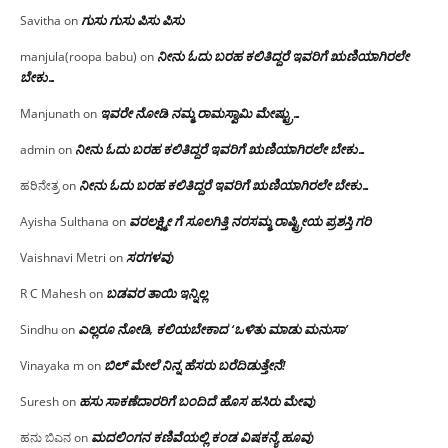
ಗುಸು ಗುಸು ಪಿಸು ಪಿಸು
Savitha
on
ನೀನು ಓದು ಬರಹ ಕಲಿತಿದ್ದರೆ ಇವರಿಗೆ ಋಣಿಯಾಗಿರಲೇ
manjula(roopa babu)
on
ಬೇಕು…
ಇವರೇ‌ ನೋಡಿ‌ ನಮ್ಮ‌ ರಾಮಸ್ವಾಮಿ ಮೇಷ್ಟ್ರು…
Manjunath
on
ನೀನು ಓದು ಬರಹ ಕಲಿತಿದ್ದರೆ ಇವರಿಗೆ ಋಣಿಯಾಗಿರಲೇ ಬೇಕು…
admin
on
ನೀನು ಓದು ಬರಹ ಕಲಿತಿದ್ದರೆ ಇವರಿಗೆ ಋಣಿಯಾಗಿರಲೇ ಬೇಕು…
ಹರಿನೇತ್ರ
on
ವರಲಕ್ಷ್ಮೀ ಗೆ ಸೂಲಗಿತ್ತಿ ನರಸಮ್ಮ‌ ರಾಷ್ಟ್ರೀಯ ಪ್ರಶಸ್ತಿ ಗರಿ
Ayisha Sulthana
on
ಸರಗಳವು
Vaishnavi Metri
on
ಬಡವರ ತಾಯಿ ಇನ್ನಿಲ್ಲ
R C Mahesh
on
ಎಲ್ಲರೂ ನೋಡಿ, ಕಲಿಯಬೇಕಾದ ‘ಒಳಿತು ಮಾಡು ಮನುಸಾ’
Sindhu
on
ಬಿಲ್ ಮೇಲೆ ನಿನ್ನ ಹೆಸರು ಬರೆದಿಡುತ್ತೇನೆ!
Vinayaka m
on
ಹಸು ಸಾಕಣೆದಾರರಿಗೆ ಬಂದಿದೆ ಹೊಸ ಹಸಿರು ಮೇವು
Suresh
on
ಮದಲಿಂಗನ ಕಣಿವೆಯಲ್ಲಿ ಕಂಡ ವಿಷಕನ್ಯೆ ಹೂವು
ಹನು ಬಿಎನ
on