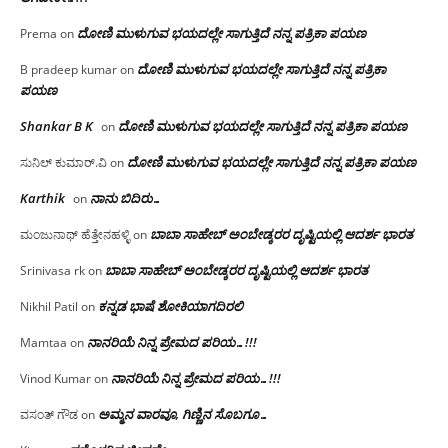
ದೋಣಿ ಮುಳುಗುವ ಭಯದಲ್ಲೇ ಸಾಗುತ್ತಿದೆ ನನ್ನ ಪತ್ರಿಕಾ ಪಯಣ
Prema
on
ದೋಣಿ ಮುಳುಗುವ ಭಯದಲ್ಲೇ ಸಾಗುತ್ತಿದೆ ನನ್ನ ಪತ್ರಿಕಾ
B pradeep kumar
on
ಪಯಣ
Shankar B K
ದೋಣಿ ಮುಳುಗುವ ಭಯದಲ್ಲೇ ಸಾಗುತ್ತಿದೆ ನನ್ನ ಪತ್ರಿಕಾ ಪಯಣ
on
ದೋಣಿ ಮುಳುಗುವ ಭಯದಲ್ಲೇ ಸಾಗುತ್ತಿದೆ ನನ್ನ ಪತ್ರಿಕಾ ಪಯಣ
ಸುನಿಲ್ ಕುಮಾರ್.ವಿ
on
Karthik
ನಾನು ಬಿದಿರು…
on
ಬಾಬಾ ಸಾಹೇಬ್ ಅಂಬೇಡ್ಕರರ ದೃಷ್ಟಿಯಲ್ಲಿ ಆದರ್ಶ ಭಾರತ
ಮಂಜುನಾಥ್ ಹೆತ್ತೇನಹಳ್ಳಿ
on
ಬಾಬಾ ಸಾಹೇಬ್ ಅಂಬೇಡ್ಕರರ ದೃಷ್ಟಿಯಲ್ಲಿ ಆದರ್ಶ ಭಾರತ
Srinivasa rk
on
ಕನ್ನಡ ಭಾಷೆ ಶೋಕಿಯಾಗದಿರಲಿ
Nikhil Patil
on
ನಾನರಿಯೆ ನಿನ್ನ ಪ್ರೇಮದ ಪರಿಯ…!!!
Mamtaa
on
ನಾನರಿಯೆ ನಿನ್ನ ಪ್ರೇಮದ ಪರಿಯ…!!!
Vinod Kumar
on
ಅಮ್ಮನ ವಾರವೂ, ಗಿಣ್ಣಿನ ಸೊಬಗೂ…
ವಸಂತ್ ಗೌಡ
on