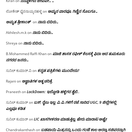
ನನ್ನೊಳಗಿನ ಜೀವವೇ……
Kiran
on
ಅಮ್ಮನ ವಾರವೂ, ಗಿಣ್ಣಿನ ಸೊಬಗೂ…
ಲೋಕೇಶ್ ಭೈರನಾಯ್ಕನಹಳ್ಳಿ
on
ಅಮೃತ ಶ್ರೀಕಾಂತ್
ನಾನು ಬಿದಿರು…
on
ನಾನು ಬಿದಿರು…
Akhilesh.m.k
on
ನಾನು ಬಿದಿರು…
Shreya
on
ಮಾಜಿ ಶಾಸಕ ರಫೀಕ್ ಕೆಲಸಕ್ಕೆ ಫಿದಾ ಆದ ತುಮಕೂರು
B.Mohammed Raffi Khan
on
ನಗರದ ಜನರು…
ಕನ್ನಡ ಪತ್ರಿಕೆಗಳು ಮುಂದೇನು?
ಸುನಿಲ್ ಕುಮಾರ್.ವಿ
on
ಅಜ್ಞಾತಿಗಳ ಆತ್ಮ ಚರಿತ್ರೆ
Rajani
on
LockDown: ಇಲ್ನೋಡಿ ಹಳ್ಳಿಗರ ಶೈಲಿ..
Praneeth
on
ಬಸ್, ರೈಲು ಇಲ್ಲ; ವಿ.ವಿ.ಗಳಿಗೆ ರಜೆ ಸಾರಿದ UGC, 9 ಜಿಲ್ಲೆಗಳಲ್ಲಿ
ಸುನಿಲ್ ಕುಮಾರ್
on
ಎಲ್ಲವೂ ಕಡಿತ
LIC ಖಾಸಗೀಕರಣ ಮಾಡುತ್ತಿಲ್ಲ, ಷೇರು ಮಾರಾಟ ಅಷ್ಟೇ
ಸುನಿಲ್ ಕುಮಾರ್
on
ಬಡಪಾಯಿ ಮಿತ್ರನನ್ನು ಒಂದು ಗಂಟೆ ಕಾಲ ಅರಣ್ಯ ಸಚಿವರನ್ನಾಗಿ
Chandrakanthavh
on