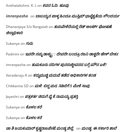
ಕವನ ಓದಿ: ಹೂವು
Anithalakshmi. K. L
on
imranpasha
ಬಾಬಯ್ಯನ ಪಾಳ್ಯ ಹಿಂದೂ ಮುಸ್ಲಿಮ್ ಭಾವೈಕ್ಯತೆಯ ಸೌಂದರ್ಯ
on
ತುರುವೇಕೆರೆಯಲ್ಲಿ ರೆಡ್ ಅಲರ್ಟ್ ಘೋಷಣೆ:
Dhananjaya S/o Rangaiah
on
ಜಿಲ್ಲಾಧಿಕಾರಿ
ಗುರು
Sukanya
on
ಇವರೇ ನಮ್ಮ ಡಾಕ್ಟ್ರು; : ದೇವರೇ ಬಂದ್ರೂ ರಜನಿ ಡಾಕ್ಟರೇ ಹೇಳ್ ಬೇಕು!
Padmini
on
ತುಮಕೂರು ನದಿಗಳ ಪುನರುಜ್ಜೀವನದ ಬಗ್ಗೆ ಮೌನ ಏಕೆ?
imranpasha
on
ಕದ್ದುಮುಚ್ಚಿ ಮದುವೆ ತಡೆದ ಅಧಿಕಾರಿಗಳ ತಂಡ
Varadaraju K
on
ಮಳೆ: ಬಿದ್ದ ಮರ, ಸಿಡಿಲಿಗೆ 5 ಮೇಕೆ ಸಾವು
Chikkanna SD
on
ಪತ್ರಕರ್ತ ಚಿದುಗೆ ವೈ.ಕೆ.ರಾಮಯ್ಯ ಪ್ರಶಸ್ತಿ
Jayashri
on
ಕೊಳಲ ಕರೆ
Sukanya
on
ಕೊಳಲ ಕರೆ
Sukanya
on
ಚಾ ಶಿ ಜಯಕುಮಾರ್ ಕೃಷ್ಣರಾಜಪೇಟೆ.ಮಂಡ್ಯ ಜಿಲ್ಲೆ.
ಮಂಡ್ಯ: ಈ ಸರ್ಕಾರಿ ಶಾಲೆ
on