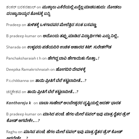
ಮುಕ್ಕಾಲು ಎಕೆರೆಯಲ್ಲಿ ಏನ್ನೆಲ್ಲ‌ ಮಾಡಬಹುದು: ನೋಡಲು
ಶಂಕರ್ ಬರಕನಹಾಲ್
on
ದಂಜ್ಯಾನಾಯ್ಕರ ತೋಟಕ್ಕೆ ಬನ್ನಿ
ತುಳಿತಕ್ಕೆ ಒಳಗಾದವರ ಮೇಲೆತ್ತಿದ ಸಂತ ಬಸವಣ್ಣ
Pradeep
on
ಅದೊಂದು ತಪ್ಪು ಮಾಡಿದ ವಿದ್ಯಾರ್ಥಿಗಳು ಎದ್ದು ನಿಲ್ಲಿ…
B pradeep kumar
on
ಉಳ್ಳವರು ಪಡೆಯದಿರಿ ಉಚಿತ ಆಹಾರದ ಕಿಟ್: ಸುರೇಶಗೌಡ
Sharada
on
ಹೇಗಿದ್ದ ಬಾವಿ ಹೇಗಾಯಿತು ಗೊತ್ತಾ…!
Panchaksharaiah t h
on
ಹೋಗದಿರಿ ದೇವಳಕ್ಕೆ
Deepika Ramakrishnaiah
on
ತಾಯಿ ಪ್ರೀತಿಗೆ ಬೆಲೆ ಕಟ್ಟಲಾದೀತೆ….?
P.t.chikkanna
on
ತಾಯಿ ಪ್ರೀತಿಗೆ ಬೆಲೆ ಕಟ್ಟಲಾದೀತೆ….?
ಚನ್ನಕೇಶವ
on
Kantharaju k
ಬಾಬಾ ಸಾಹೇಬ್ ಅಂಬೇಡ್ಕರರ ದೃಷ್ಟಿಯಲ್ಲಿ ಆದರ್ಶ ಭಾರತ
on
ಮಾಸಿದ ಪಂಚೆ, ಹೆಗಲ ಮೇಲೆ ಟವಲ್‌ ಇವು ಮಾತ್ರ ರೈತರ ಡ್ರೆಸ್‌
B pradeep kumar
on
ಕೋಡ್ ಆಗಬೇಕೇ…..?‌
ಮಾಸಿದ ಪಂಚೆ, ಹೆಗಲ ಮೇಲೆ ಟವಲ್‌ ಇವು ಮಾತ್ರ ರೈತರ ಡ್ರೆಸ್‌ ಕೋಡ್
Raghu
on
ಆಗಬೇಕೇ…..?‌