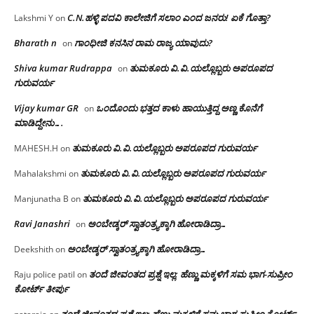
C.N.ಹಳ್ಳಿ ಪದವಿ ಕಾಲೇಜಿಗೆ ಸಲಾಂ‌ ಎಂದ ಜನರು! ಏಕೆ ಗೊತ್ತಾ?
Lakshmi Y
on
Bharath n
ಗಾಂಧೀಜಿ ಕನಸಿನ ರಾಮ ರಾಜ್ಯ ಯಾವುದು?
on
Shiva kumar Rudrappa
ತುಮಕೂರು‌ ವಿ.ವಿ.ಯಲ್ಲೊಬ್ಬರು ಅಪರೂಪದ
on
ಗುರುವರ್ಯ
Vijay kumar GR
ಒಂದೊಂದು ಭತ್ತದ ಕಾಳು ಹಾಯುತ್ತಿದ್ದ ಅಣ್ಣ ಕೊನೆಗೆ
on
ಮಾಡಿದ್ದೇನು….
ತುಮಕೂರು‌ ವಿ.ವಿ.ಯಲ್ಲೊಬ್ಬರು ಅಪರೂಪದ ಗುರುವರ್ಯ
MAHESH.H
on
ತುಮಕೂರು‌ ವಿ.ವಿ.ಯಲ್ಲೊಬ್ಬರು ಅಪರೂಪದ ಗುರುವರ್ಯ
Mahalakshmi
on
ತುಮಕೂರು‌ ವಿ.ವಿ.ಯಲ್ಲೊಬ್ಬರು ಅಪರೂಪದ ಗುರುವರ್ಯ
Manjunatha B
on
Ravi Janashri
ಅಂಬೇಡ್ಕರ್ ಸ್ವಾತಂತ್ರ್ಯಕ್ಕಾಗಿ ಹೋರಾಡಿದ್ರಾ…
on
ಅಂಬೇಡ್ಕರ್ ಸ್ವಾತಂತ್ರ್ಯಕ್ಕಾಗಿ ಹೋರಾಡಿದ್ರಾ…
Deekshith
on
ತಂದೆ ಜೀವಂತದ ಪ್ರಶ್ನೆ ಇಲ್ಲ: ಹೆಣ್ಣು ಮಕ್ಕಳಿಗೆ ಸಮ ಭಾಗ-ಸುಪ್ರೀಂ
Raju police patil
on
ಕೋರ್ಟ್ ತೀರ್ಪು
ತಂದೆ ಜೀವಂತದ ಪ್ರಶ್ನೆ ಇಲ್ಲ: ಹೆಣ್ಣು ಮಕ್ಕಳಿಗೆ ಸಮ ಭಾಗ-ಸುಪ್ರೀಂ ಕೋರ್ಟ್