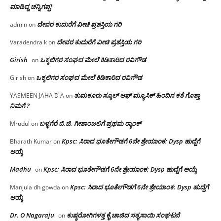
ಮಾಡಿದ್ದ ಚನ್ನಿಗಪ್ಪ!
ದೇವರ ಕುದುರೆಗೆ ವೀಚಿ ಪ್ರಶಸ್ತಿಯ ಗರಿ
admin
on
ದೇವರ ಕುದುರೆಗೆ ವೀಚಿ ಪ್ರಶಸ್ತಿಯ ಗರಿ
Varadendra k
on
Girish
ಒಕ್ಕಲಿಗರ ಸಂಘದ ಮೇಲೆ ಕಿಡಿಕಾರಿದ ರವಿಗೌಡ
on
ಒಕ್ಕಲಿಗರ ಸಂಘದ ಮೇಲೆ ಕಿಡಿಕಾರಿದ ರವಿಗೌಡ
Girish
on
ತುಮಕೂರು ಸ್ಕೂಲ್ ಆಫ್ ಮ್ಯೂಸಿಕ್ ಹಿಂದಿನ ಕತೆ ಗೊತ್ತಾ
YASMEEN JAHA D A
on
ನಿಮಗೆ ?
ಬಳ್ಳಗೆರೆ ಬಿ.ಜಿ. ಗೀತಾಂಜಲಿಗೆ ಪ್ರಥಮ ರ‌್ಯಾಂಕ್
Mrudul
on
Kpsc: ಸಿರಾದ ಭೂತೇಗೌಡಗೆ 6ನೇ ಶ್ರೇಯಾಂಕ: Dysp ಹುದ್ದೆಗೆ
Bharath Kumar
on
ಆಯ್ಕೆ
Madhu
Kpsc: ಸಿರಾದ ಭೂತೇಗೌಡಗೆ 6ನೇ ಶ್ರೇಯಾಂಕ: Dysp ಹುದ್ದೆಗೆ ಆಯ್ಕೆ
on
Kpsc: ಸಿರಾದ ಭೂತೇಗೌಡಗೆ 6ನೇ ಶ್ರೇಯಾಂಕ: Dysp ಹುದ್ದೆಗೆ
Manjula dh gowda
on
ಆಯ್ಕೆ
Dr. O Nagaraju
ಕುಷ್ಠರೋಗಿಗಳತ್ತ ಕೈ ಚಾಚಿದ ಸತ್ಯಸಾಯಿ ಸಂಘಟನೆ
on