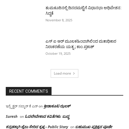
ತುಮಕೂರಿನಲ್ಲಿ ದಿನದಮಟ್ಟಿಗೆ ವಿಧಾನಭಾ ಅಧಿವೇಶನ:
ಸಿದ್ಧತೆ
November 8, 2025
ಎಸ್ ಐ ಆರ್ ಮೂಲಕಹಿಂಬಾಗಿಲಿಂದ ಮತಾಧಿಕಾರ
ನಿರಾಕರಣೆಯ ಯತ್ನ ; ಕಾಂ.ಪ್ರಕಾಶ್
October 19, 2025
Load more
RECENT COMMENTS
ಕ್ರೀಡಾಕೂಟ ಝಲಕ್
ಇನ್ಸ್ಪೆಕ್ಟರ್ ಸಲ್ಮಾನ್ ಕೆ ಎನ್
on
Suresh
ಓದಲೇಬೇಕಾದ‌ ಕವಿತೆಗಳು: ಬುದ್ಧ
on
ಕನ್ನಡಕ್ಕಾಗಿ ಜೈಲು ಸೇರಿದ ಕೃಷ್ಣ – Public Story
ಬಹುಮುಖ ವ್ಯಕ್ತಿತ್ವದ ವೂಡೇ
on