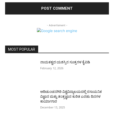
- Advertisment -
MOST POPULAR
ನಾಯಕತ್ವದ ಯಶಸ್ಸಿನ ಸೂತ್ರಗಳ ಕೈಪಿಡಿ
February 12, 2026
ಆದಿಚುಂಚನಗಿರಿ ವಿಶ್ವವಿದ್ಯಾಲಯದಲ್ಲಿ ರಸಾಯನಿಕ
ವಿಜ್ಞಾನ ಮತ್ತು ತಂತ್ರಜ್ಞಾನ ಕುರಿತ ಎರಡು ದಿನಗಳ
ಕಾರ್ಯಾಗಾರ
December 13, 2025