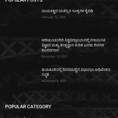
ನಾಯಕತ್ವದ ಯಶಸ್ಸಿನ ಸೂತ್ರಗಳ ಕೈಪಿಡಿ
February 12, 2026
ಆದಿಚುಂಚನಗಿರಿ ವಿಶ್ವವಿದ್ಯಾಲಯದಲ್ಲಿ ರಸಾಯನಿಕ
ವಿಜ್ಞಾನ ಮತ್ತು ತಂತ್ರಜ್ಞಾನ ಕುರಿತ ಎರಡು ದಿನಗಳ
ಕಾರ್ಯಾಗಾರ
December 13, 2025
ತುಮಕೂರಿನಲ್ಲಿ ದಿನದಮಟ್ಟಿಗೆ ವಿಧಾನಭಾ ಅಧಿವೇಶನ:
ಸಿದ್ಧತೆ
November 8, 2025
POPULAR CATEGORY