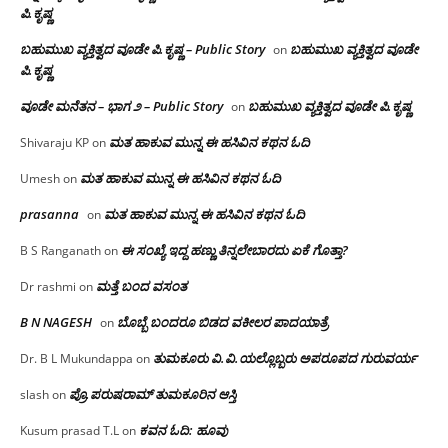
ಪಿ.ಕೃಷ್ಣ
ಬಹುಮುಖ ವ್ಯಕ್ತಿತ್ವದ ವೂಡೇ ಪಿ.ಕೃಷ್ಣ – Public Story
ಬಹುಮುಖ ವ್ಯಕ್ತಿತ್ವದ ವೂಡೇ
on
ಪಿ.ಕೃಷ್ಣ
ವೂಡೇ ಮನೆತನ – ಭಾಗ ೨ – Public Story
ಬಹುಮುಖ ವ್ಯಕ್ತಿತ್ವದ ವೂಡೇ ಪಿ.ಕೃಷ್ಣ
on
ಮತ ಹಾಕುವ ಮುನ್ನ ಈ ಹಸಿವಿನ ಕಥನ ಓದಿ
Shivaraju KP
on
ಮತ ಹಾಕುವ ಮುನ್ನ ಈ ಹಸಿವಿನ ಕಥನ ಓದಿ
Umesh
on
prasanna
ಮತ ಹಾಕುವ ಮುನ್ನ ಈ ಹಸಿವಿನ ಕಥನ ಓದಿ
on
ಈ ಸಂಖ್ಯೆ ಇದ್ದ ಹಣ್ಣು ತಿನ್ನಲೇಬಾರದು ಏಕೆ ಗೊತ್ತಾ?
B S Ranganath
on
ಮತ್ತೆ ಬಂದ ವಸಂತ
Dr rashmi
on
B N NAGESH
ಬೊಬ್ಬೆ ಬಂದರೂ ಬಿಡದ ವಕೀಲರ ಪಾದಯಾತ್ರೆ
on
ತುಮಕೂರು‌ ವಿ.ವಿ.ಯಲ್ಲೊಬ್ಬರು ಅಪರೂಪದ ಗುರುವರ್ಯ
Dr. B L Mukundappa
on
ಪ್ರೊ.ಪರುಷರಾಮ್ ತುಮಕೂರಿನ ಆಸ್ತಿ
slash
on
ಕವನ ಓದಿ: ಹೂವು
Kusum prasad T.L
on