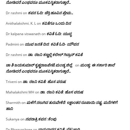
ನೋಡಿದರೆ ಎಂಥವರೂ ಮೂಕವಿಸ್ಮಿತರಾಗುತ್ತಾರೆ…
ಕವನ ಓದಿ: ಚೆರ್ರಿ ಹೂವಿನ ಪ್ರೇಮ…
Dr rashmi
on
ಕವಿತೆಗೂ ಒಂದು ದಿನ
Anithalakshmi. K. L
on
ಕವಿತೆ ಓದಿ: ಯುದ್ಧ
Dr kalpana viswanath
on
ಯುವ ಜನತೆ ದಿನ: ಕವಿತೆ ಓದಿ- ಯೌವನ
Padmini
on
ಡಾ. ರಜನಿ‌ ಕಣ್ಣಲ್ಲಿ ಕಲೀಲ್ ಗಿಬ್ರಾನ್ ಕವಿತೆ
Dr rashmi
on
ಚಾ ಶಿ ಜಯಕುಮಾರ್ ಕೃಷ್ಣರಾಜಪೇಟೆ.ಮಂಡ್ಯ ಜಿಲ್ಲೆ.
ಮಂಡ್ಯ: ಈ ಸರ್ಕಾರಿ ಶಾಲೆ
on
ನೋಡಿದರೆ ಎಂಥವರೂ ಮೂಕವಿಸ್ಮಿತರಾಗುತ್ತಾರೆ…
ಡಾ. ರಜನಿ ಕವಿತೆ: ಹೊಸ ವರುಷ
Triveni
on
ಡಾ. ರಜನಿ ಕವಿತೆ: ಹೊಸ ವರುಷ
Mahalakshmi MH
on
ಮಳೆಗೆ ನಲುಗಿದ ತುರುವೇಕೆರೆ: ಲಕ್ಷಾಂತರ ರೂಪಾಯಿ ನಷ್ಟ, ಮನೆಗಳಿಗೆ
Sharmith
on
ಹಾನಿ
ನವರಾತ್ರಿ ಕವನ :ಕೆಂಪು
Sukanya
on
ಭಾನುವಾರದ ಕವಿತೆ: ಬೆಟ್ಟ ಜಾರಿ
Dr Bhagyashree
on