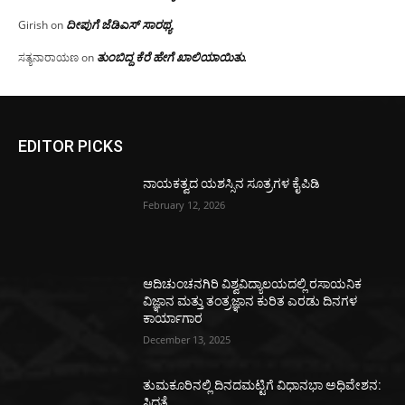
ದೀಪುಗೆ ಜೆಡಿಎಸ್ ಸಾರಥ್ಯ
Girish
on
ತುಂಬಿದ್ದ ಕೆರೆ ಹೇಗೆ ಖಾಲಿಯಾಯಿತು.
ಸತ್ಯನಾರಾಯಣ
on
EDITOR PICKS
ನಾಯಕತ್ವದ ಯಶಸ್ಸಿನ ಸೂತ್ರಗಳ ಕೈಪಿಡಿ
February 12, 2026
ಆದಿಚುಂಚನಗಿರಿ ವಿಶ್ವವಿದ್ಯಾಲಯದಲ್ಲಿ ರಸಾಯನಿಕ
ವಿಜ್ಞಾನ ಮತ್ತು ತಂತ್ರಜ್ಞಾನ ಕುರಿತ ಎರಡು ದಿನಗಳ
ಕಾರ್ಯಾಗಾರ
December 13, 2025
ತುಮಕೂರಿನಲ್ಲಿ ದಿನದಮಟ್ಟಿಗೆ ವಿಧಾನಭಾ ಅಧಿವೇಶನ:
ಸಿದ್ಧತೆ