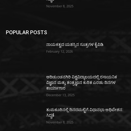
November 8, 2025
POPULAR POSTS
ನಾಯಕತ್ವದ ಯಶಸ್ಸಿನ ಸೂತ್ರಗಳ ಕೈಪಿಡಿ
February 12, 2026
ಆದಿಚುಂಚನಗಿರಿ ವಿಶ್ವವಿದ್ಯಾಲಯದಲ್ಲಿ ರಸಾಯನಿಕ
ವಿಜ್ಞಾನ ಮತ್ತು ತಂತ್ರಜ್ಞಾನ ಕುರಿತ ಎರಡು ದಿನಗಳ
ಕಾರ್ಯಾಗಾರ
December 13, 2025
ತುಮಕೂರಿನಲ್ಲಿ ದಿನದಮಟ್ಟಿಗೆ ವಿಧಾನಭಾ ಅಧಿವೇಶನ:
ಸಿದ್ಧತೆ
November 8, 2025