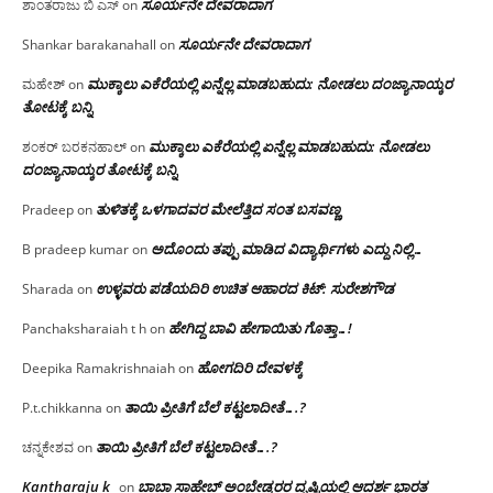
ಸೂರ್ಯನೇ ದೇವರಾದಾಗ
ಶಾಂತರಾಜು ಬಿ ಎಸ್
on
ಸೂರ್ಯನೇ ದೇವರಾದಾಗ
Shankar barakanahall
on
ಮುಕ್ಕಾಲು ಎಕೆರೆಯಲ್ಲಿ ಏನ್ನೆಲ್ಲ‌ ಮಾಡಬಹುದು: ನೋಡಲು ದಂಜ್ಯಾನಾಯ್ಕರ
ಮಹೇಶ್
on
ತೋಟಕ್ಕೆ ಬನ್ನಿ
ಮುಕ್ಕಾಲು ಎಕೆರೆಯಲ್ಲಿ ಏನ್ನೆಲ್ಲ‌ ಮಾಡಬಹುದು: ನೋಡಲು
ಶಂಕರ್ ಬರಕನಹಾಲ್
on
ದಂಜ್ಯಾನಾಯ್ಕರ ತೋಟಕ್ಕೆ ಬನ್ನಿ
ತುಳಿತಕ್ಕೆ ಒಳಗಾದವರ ಮೇಲೆತ್ತಿದ ಸಂತ ಬಸವಣ್ಣ
Pradeep
on
ಅದೊಂದು ತಪ್ಪು ಮಾಡಿದ ವಿದ್ಯಾರ್ಥಿಗಳು ಎದ್ದು ನಿಲ್ಲಿ…
B pradeep kumar
on
ಉಳ್ಳವರು ಪಡೆಯದಿರಿ ಉಚಿತ ಆಹಾರದ ಕಿಟ್: ಸುರೇಶಗೌಡ
Sharada
on
ಹೇಗಿದ್ದ ಬಾವಿ ಹೇಗಾಯಿತು ಗೊತ್ತಾ…!
Panchaksharaiah t h
on
ಹೋಗದಿರಿ ದೇವಳಕ್ಕೆ
Deepika Ramakrishnaiah
on
ತಾಯಿ ಪ್ರೀತಿಗೆ ಬೆಲೆ ಕಟ್ಟಲಾದೀತೆ….?
P.t.chikkanna
on
ತಾಯಿ ಪ್ರೀತಿಗೆ ಬೆಲೆ ಕಟ್ಟಲಾದೀತೆ….?
ಚನ್ನಕೇಶವ
on
Kantharaju k
ಬಾಬಾ ಸಾಹೇಬ್ ಅಂಬೇಡ್ಕರರ ದೃಷ್ಟಿಯಲ್ಲಿ ಆದರ್ಶ ಭಾರತ
on