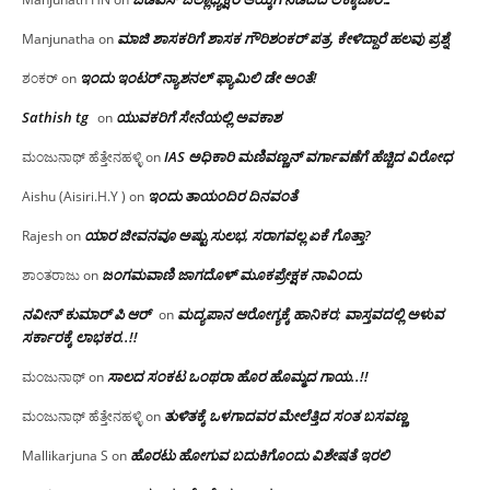
ಮಾಜಿ ಶಾಸಕರಿಗೆ ಶಾಸಕ ಗೌರಿಶಂಕರ್ ಪತ್ರ, ಕೇಳಿದ್ದಾರೆ ಹಲವು ಪ್ರಶ್ನೆ
Manjunatha
on
ಇಂದು ಇಂಟರ್ ನ್ಯಾಶನಲ್ ಫ್ಯಾಮಿಲಿ ಡೇ ಅಂತೆ!
ಶಂಕರ್
on
Sathish tg
ಯುವಕರಿಗೆ ಸೇನೆಯಲ್ಲಿ ಅವಕಾಶ
on
IAS ಅಧಿಕಾರಿ ಮಣಿವಣ್ಣನ್ ವರ್ಗಾವಣೆಗೆ ಹೆಚ್ಚಿದ‌ ವಿರೋಧ
ಮಂಜುನಾಥ್ ಹೆತ್ತೇನಹಳ್ಳಿ
on
ಇಂದು ತಾಯಂದಿರ ದಿನವಂತೆ
Aishu (Aisiri.H.Y )
on
ಯಾರ ಜೀವನವೂ ಅಷ್ಟು ಸುಲಭ, ಸರಾಗವಲ್ಲ ಏಕೆ ಗೊತ್ತಾ?
Rajesh
on
ಜಂಗಮವಾಣಿ ಜಾಗದೊಳ್ ಮೂಕಪ್ರೇಕ್ಷಕ ನಾವಿಂದು
ಶಾಂತರಾಜು
on
ನವೀನ್ ಕುಮಾರ್ ಪಿ ಆರ್
ಮದ್ಯಪಾನ ಆರೋಗ್ಯಕ್ಕೆ ಹಾನಿಕರ; ವಾಸ್ತವದಲ್ಲಿ ಅಳುವ
on
ಸರ್ಕಾರಕ್ಕೆ ಲಾಭಕರ..!!
ಸಾಲದ ಸಂಕಟ ಒಂಥರಾ ಹೊರ ಹೊಮ್ಮದ ಗಾಯ..!!
ಮಂಜುನಾಥ್
on
ತುಳಿತಕ್ಕೆ ಒಳಗಾದವರ ಮೇಲೆತ್ತಿದ ಸಂತ ಬಸವಣ್ಣ
ಮಂಜುನಾಥ್ ಹೆತ್ತೇನಹಳ್ಳಿ
on
ಹೊರಟು ಹೋಗುವ ಬದುಕಿಗೊಂದು ವಿಶೇಷತೆ ಇರಲಿ
Mallikarjuna S
on