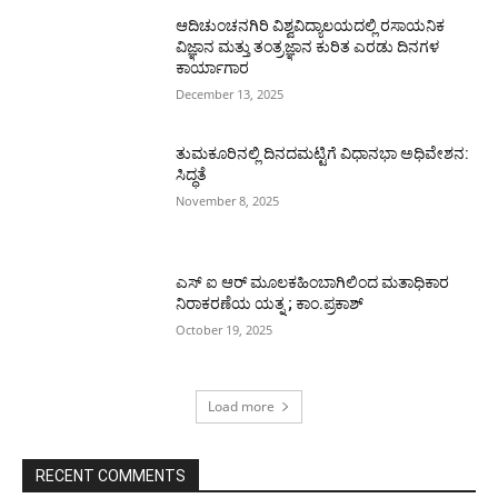
ಆದಿಚುಂಚನಗಿರಿ ವಿಶ್ವವಿದ್ಯಾಲಯದಲ್ಲಿ ರಸಾಯನಿಕ
ವಿಜ್ಞಾನ ಮತ್ತು ತಂತ್ರಜ್ಞಾನ ಕುರಿತ ಎರಡು ದಿನಗಳ
ಕಾರ್ಯಾಗಾರ
December 13, 2025
ತುಮಕೂರಿನಲ್ಲಿ ದಿನದಮಟ್ಟಿಗೆ ವಿಧಾನಭಾ ಅಧಿವೇಶನ:
ಸಿದ್ಧತೆ
November 8, 2025
ಎಸ್ ಐ ಆರ್ ಮೂಲಕಹಿಂಬಾಗಿಲಿಂದ ಮತಾಧಿಕಾರ
ನಿರಾಕರಣೆಯ ಯತ್ನ ; ಕಾಂ.ಪ್ರಕಾಶ್
October 19, 2025
Load more
RECENT COMMENTS