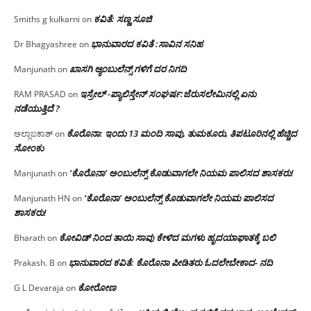
ಕವಿತೆ: ಸಣ್ಣ ಸೂಜಿ
Smiths g kulkarni
on
ಭಾನುವಾರದ ಕವಿತೆ :ಸಾವಿನ ಸನಿಹ
Dr Bhagyashree
on
ಖಾಸಗಿ ಆ್ಯಂಬುಲೆನ್ಸ್ ಗಳಿಗೆ ದರ ನಿಗದಿ
Manjunath
on
ಇಸ್ರೇಲ್ -ಪ್ಯಾಲಿಸ್ತೇನ್ ಸಂಘರ್ಷ:ಜೆರುಸಲೇಮಿನಲ್ಲಿ ಏನು
RAM PRASAD
on
ನಡೆಯುತ್ತಿದೆ ?
ಕೊರೊನಾ: ಇಂದು 13 ಮಂದಿ ಸಾವು, ತುಮಕೂರು, ತಿಪಟೂರಿನಲ್ಲಿ ಹೆಚ್ಚಿದ
ಅಲ್ಲಾಬಕಾಶ್
on
ಸೋಂಕು
‘ಕೊರೊನಾ’ ಅಂಬುಲೆನ್ಸ್ ಕೊಡುವಾಗಲೇ ನಿಯಮ ಪಾಲಿಸದ ಶಾಸಕರು!
Manjunath
on
‘ಕೊರೊನಾ’ ಅಂಬುಲೆನ್ಸ್ ಕೊಡುವಾಗಲೇ ನಿಯಮ ಪಾಲಿಸದ
Manjunath HN
on
ಶಾಸಕರು!
ಕೋವಿಡ್ ನಿಂದ ತಾಯಿ ಸಾವು ಕೇಳಿದ ಮಗಳು ಹೃದಯಾಘಾತಕ್ಕೆ ಬಲಿ
Bharath
on
ಭಾನುವಾರದ ಕವಿತೆ: ಕೊರೊನಾ ಪೀಡಿತರು ಓದಲೇಬೇಕಾದ- ನದಿ
Prakash. B
on
ಕೋರೋಣ
G L Devaraja
on