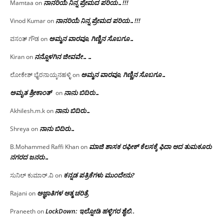
ನಾನರಿಯೆ ನಿನ್ನ ಪ್ರೇಮದ ಪರಿಯ…!!!
Mamtaa
on
ನಾನರಿಯೆ ನಿನ್ನ ಪ್ರೇಮದ ಪರಿಯ…!!!
Vinod Kumar
on
ಅಮ್ಮನ ವಾರವೂ, ಗಿಣ್ಣಿನ ಸೊಬಗೂ…
ವಸಂತ್ ಗೌಡ
on
ನನ್ನೊಳಗಿನ ಜೀವವೇ……
Kiran
on
ಅಮ್ಮನ ವಾರವೂ, ಗಿಣ್ಣಿನ ಸೊಬಗೂ…
ಲೋಕೇಶ್ ಭೈರನಾಯ್ಕನಹಳ್ಳಿ
on
ಅಮೃತ ಶ್ರೀಕಾಂತ್
ನಾನು ಬಿದಿರು…
on
ನಾನು ಬಿದಿರು…
Akhilesh.m.k
on
ನಾನು ಬಿದಿರು…
Shreya
on
ಮಾಜಿ ಶಾಸಕ ರಫೀಕ್ ಕೆಲಸಕ್ಕೆ ಫಿದಾ ಆದ ತುಮಕೂರು
B.Mohammed Raffi Khan
on
ನಗರದ ಜನರು…
ಕನ್ನಡ ಪತ್ರಿಕೆಗಳು ಮುಂದೇನು?
ಸುನಿಲ್ ಕುಮಾರ್.ವಿ
on
ಅಜ್ಞಾತಿಗಳ ಆತ್ಮ ಚರಿತ್ರೆ
Rajani
on
LockDown: ಇಲ್ನೋಡಿ ಹಳ್ಳಿಗರ ಶೈಲಿ..
Praneeth
on