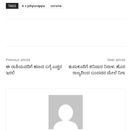
TAGS
b s ydiyurappa
corona
Previous article
Next article
ಈ ರಾಶಿಯವರಿಗೆ ಹಣದ ಬಗ್ಗೆ ಎಚ್ಚರ
ತುಮಕೂರಿಗೆ ಶನಿವಾರ ನಿರಾಳ; ಹೊರ
ಇರಲಿ
ರಾಜ್ಯದಿಂದ‌ ಬಂದವರ ಮೇಲೆ ನಿಗಾ