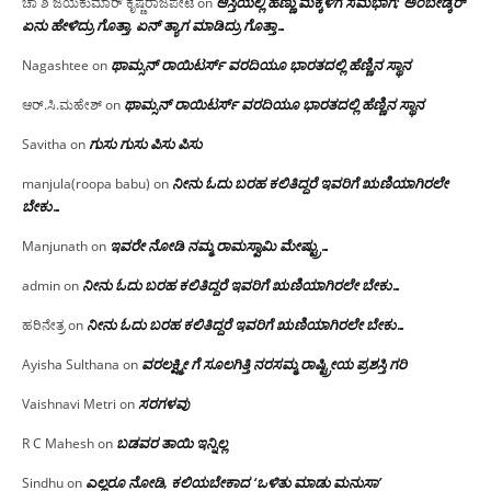
ಆಸ್ತಿಯಲ್ಲಿ ಹೆಣ್ಣು ಮಕ್ಕಳಿಗೆ ಸಮಭಾಗ; ಅಂಬೇಡ್ಕರ್
ಚಾ ಶಿ ಜಯಕುಮಾರ್ ಕೃಷ್ಣರಾಜಪೇಟೆ
on
ಏನು ಹೇಳಿದ್ರು ಗೊತ್ತಾ, ಏನ್ ತ್ಯಾಗ ಮಾಡಿದ್ರು ಗೊತ್ತಾ…
ಥಾಮ್ಸನ್ ರಾಯಿಟರ್ಸ್ ವರದಿಯೂ ಭಾರತದಲ್ಲಿ ಹೆಣ್ಣಿನ ಸ್ಥಾನ‌
Nagashtee
on
ಥಾಮ್ಸನ್ ರಾಯಿಟರ್ಸ್ ವರದಿಯೂ ಭಾರತದಲ್ಲಿ ಹೆಣ್ಣಿನ ಸ್ಥಾನ‌
ಆರ್.ಸಿ.ಮಹೇಶ್
on
ಗುಸು ಗುಸು ಪಿಸು ಪಿಸು
Savitha
on
ನೀನು ಓದು ಬರಹ ಕಲಿತಿದ್ದರೆ ಇವರಿಗೆ ಋಣಿಯಾಗಿರಲೇ
manjula(roopa babu)
on
ಬೇಕು…
ಇವರೇ‌ ನೋಡಿ‌ ನಮ್ಮ‌ ರಾಮಸ್ವಾಮಿ ಮೇಷ್ಟ್ರು…
Manjunath
on
ನೀನು ಓದು ಬರಹ ಕಲಿತಿದ್ದರೆ ಇವರಿಗೆ ಋಣಿಯಾಗಿರಲೇ ಬೇಕು…
admin
on
ನೀನು ಓದು ಬರಹ ಕಲಿತಿದ್ದರೆ ಇವರಿಗೆ ಋಣಿಯಾಗಿರಲೇ ಬೇಕು…
ಹರಿನೇತ್ರ
on
ವರಲಕ್ಷ್ಮೀ ಗೆ ಸೂಲಗಿತ್ತಿ ನರಸಮ್ಮ‌ ರಾಷ್ಟ್ರೀಯ ಪ್ರಶಸ್ತಿ ಗರಿ
Ayisha Sulthana
on
ಸರಗಳವು
Vaishnavi Metri
on
ಬಡವರ ತಾಯಿ ಇನ್ನಿಲ್ಲ
R C Mahesh
on
ಎಲ್ಲರೂ ನೋಡಿ, ಕಲಿಯಬೇಕಾದ ‘ಒಳಿತು ಮಾಡು ಮನುಸಾ’
Sindhu
on