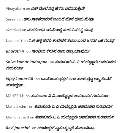
ಬಿಲ್ ಮೇಲೆ ನಿನ್ನ ಹೆಸರು ಬರೆದಿಡುತ್ತೇನೆ!
Vinayaka m
on
ಹಸು ಸಾಕಣೆದಾರರಿಗೆ ಬಂದಿದೆ ಹೊಸ ಹಸಿರು ಮೇವು
Suresh
on
ಮದಲಿಂಗನ ಕಣಿವೆಯಲ್ಲಿ ಕಂಡ ವಿಷಕನ್ಯೆ ಹೂವು
ಹನು ಬಿಎನ
on
C.N.ಹಳ್ಳಿ ಪದವಿ ಕಾಲೇಜಿಗೆ ಸಲಾಂ‌ ಎಂದ ಜನರು! ಏಕೆ ಗೊತ್ತಾ?
Lakshmi Y
on
Bharath n
ಗಾಂಧೀಜಿ ಕನಸಿನ ರಾಮ ರಾಜ್ಯ ಯಾವುದು?
on
Shiva kumar Rudrappa
ತುಮಕೂರು‌ ವಿ.ವಿ.ಯಲ್ಲೊಬ್ಬರು ಅಪರೂಪದ
on
ಗುರುವರ್ಯ
Vijay kumar GR
ಒಂದೊಂದು ಭತ್ತದ ಕಾಳು ಹಾಯುತ್ತಿದ್ದ ಅಣ್ಣ ಕೊನೆಗೆ
on
ಮಾಡಿದ್ದೇನು….
ತುಮಕೂರು‌ ವಿ.ವಿ.ಯಲ್ಲೊಬ್ಬರು ಅಪರೂಪದ ಗುರುವರ್ಯ
MAHESH.H
on
ತುಮಕೂರು‌ ವಿ.ವಿ.ಯಲ್ಲೊಬ್ಬರು ಅಪರೂಪದ ಗುರುವರ್ಯ
Mahalakshmi
on
ತುಮಕೂರು‌ ವಿ.ವಿ.ಯಲ್ಲೊಬ್ಬರು ಅಪರೂಪದ ಗುರುವರ್ಯ
Manjunatha B
on
Ravi Janashri
ಅಂಬೇಡ್ಕರ್ ಸ್ವಾತಂತ್ರ್ಯಕ್ಕಾಗಿ ಹೋರಾಡಿದ್ರಾ…
on