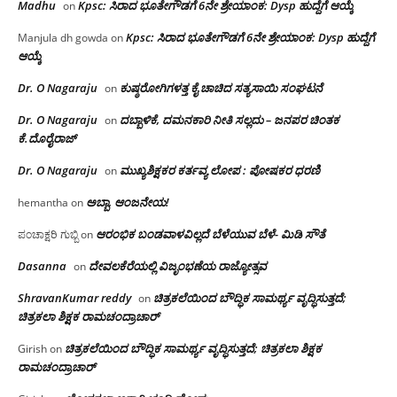
Madhu
Kpsc: ಸಿರಾದ ಭೂತೇಗೌಡಗೆ 6ನೇ ಶ್ರೇಯಾಂಕ: Dysp ಹುದ್ದೆಗೆ ಆಯ್ಕೆ
on
Kpsc: ಸಿರಾದ ಭೂತೇಗೌಡಗೆ 6ನೇ ಶ್ರೇಯಾಂಕ: Dysp ಹುದ್ದೆಗೆ
Manjula dh gowda
on
ಆಯ್ಕೆ
Dr. O Nagaraju
ಕುಷ್ಠರೋಗಿಗಳತ್ತ ಕೈ ಚಾಚಿದ ಸತ್ಯಸಾಯಿ ಸಂಘಟನೆ
on
Dr. O Nagaraju
ದಬ್ಬಾಳಿಕೆ, ದಮನಕಾರಿ ನೀತಿ ಸಲ್ಲದು – ಜನಪರ ಚಿಂತಕ
on
ಕೆ.ದೊರೈರಾಜ್
Dr. O Nagaraju
ಮುಖ್ಯಶಿಕ್ಷಕರ ಕರ್ತವ್ಯ ಲೋಪ : ಪೋಷಕರ ಧರಣಿ
on
ಅಬ್ಬಾ, ಆಂಜನೇಯ!
hemantha
on
ಆರಂಭಿಕ ಬಂಡವಾಳವಿಲ್ಲದೆ ಬೆಳೆಯುವ ಬೆಳೆ- ಮಿಡಿ ಸೌತೆ
ಪಂಚಾಕ್ಷರಿ ಗುಬ್ಬಿ
on
Dasanna
ದೇವಲಕೆರೆಯಲ್ಲಿ ವಿಜೃಂಭಣೆಯ ರಾಜ್ಯೋತ್ಸವ
on
ShravanKumar reddy
ಚಿತ್ರಕಲೆಯಿಂದ ಬೌದ್ಧಿಕ ಸಾಮರ್ಥ್ಯ ವೃದ್ಧಿಸುತ್ತದೆ;
on
ಚಿತ್ರಕಲಾ ಶಿಕ್ಷಕ ರಾಮಚಂದ್ರಾಚಾರ್
ಚಿತ್ರಕಲೆಯಿಂದ ಬೌದ್ಧಿಕ ಸಾಮರ್ಥ್ಯ ವೃದ್ಧಿಸುತ್ತದೆ; ಚಿತ್ರಕಲಾ ಶಿಕ್ಷಕ
Girish
on
ರಾಮಚಂದ್ರಾಚಾರ್