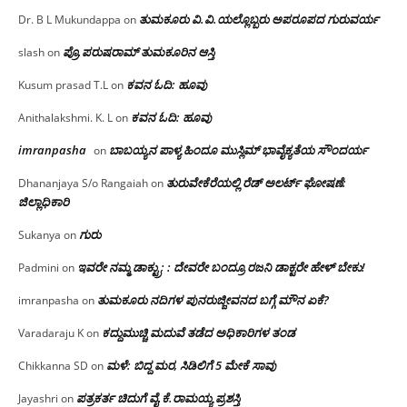
ತುಮಕೂರು‌ ವಿ.ವಿ.ಯಲ್ಲೊಬ್ಬರು ಅಪರೂಪದ ಗುರುವರ್ಯ
Dr. B L Mukundappa
on
ಪ್ರೊ.ಪರುಷರಾಮ್ ತುಮಕೂರಿನ ಆಸ್ತಿ
slash
on
ಕವನ ಓದಿ: ಹೂವು
Kusum prasad T.L
on
ಕವನ ಓದಿ: ಹೂವು
Anithalakshmi. K. L
on
imranpasha
ಬಾಬಯ್ಯನ ಪಾಳ್ಯ ಹಿಂದೂ ಮುಸ್ಲಿಮ್ ಭಾವೈಕ್ಯತೆಯ ಸೌಂದರ್ಯ
on
ತುರುವೇಕೆರೆಯಲ್ಲಿ ರೆಡ್ ಅಲರ್ಟ್ ಘೋಷಣೆ:
Dhananjaya S/o Rangaiah
on
ಜಿಲ್ಲಾಧಿಕಾರಿ
ಗುರು
Sukanya
on
ಇವರೇ ನಮ್ಮ ಡಾಕ್ಟ್ರು; : ದೇವರೇ ಬಂದ್ರೂ ರಜನಿ ಡಾಕ್ಟರೇ ಹೇಳ್ ಬೇಕು!
Padmini
on
ತುಮಕೂರು ನದಿಗಳ ಪುನರುಜ್ಜೀವನದ ಬಗ್ಗೆ ಮೌನ ಏಕೆ?
imranpasha
on
ಕದ್ದುಮುಚ್ಚಿ ಮದುವೆ ತಡೆದ ಅಧಿಕಾರಿಗಳ ತಂಡ
Varadaraju K
on
ಮಳೆ: ಬಿದ್ದ ಮರ, ಸಿಡಿಲಿಗೆ 5 ಮೇಕೆ ಸಾವು
Chikkanna SD
on
ಪತ್ರಕರ್ತ ಚಿದುಗೆ ವೈ.ಕೆ.ರಾಮಯ್ಯ ಪ್ರಶಸ್ತಿ
Jayashri
on