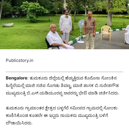
Publicstory.in
Bengalore
: ತುಮಕೂರು ಜಿಲ್ಲೆಯಲ್ಲಿ ಹೆಚ್ಚುತ್ತಿರುವ ಕೊರೊನಾ ಸೋಂಕಿನ
ಹಿನ್ನೆಲೆಯಲ್ಲಿ ಮಾಜಿ ಸಚಿವ ಸೊಗಡು ಶಿವಣ್ಣ, ಮಾಜಿ ಶಾಸಕ ಬಿ.ಸುರೇಶಗೌಡ
ಮುಖ್ಯಮಂತ್ರಿ ಬಿ.ಎಸ್.ಯಡಿಯೂರಪ್ಪ ಅವರನ್ನು ಭೇಟಿ ಮಾಡಿ ಚರ್ಚಿಸಿದರು.
ತುಮಕೂರು ಗ್ರಾಮಾಂತರ ಕ್ಷೇತ್ರದ ಬಳ್ಳಗೆರೆ ಸಮೀಪದ ಗ್ರಾಮದಲ್ಲಿ ಸೋಂಕು
ಕಾಣಿಸಿಕೊಂಡ ಕೂಡಲೇ ಈ ಇಬ್ಬರು ನಾಯಕರು ಮುಖ್ಯಮಂತ್ರಿ ಬಳಿಗೆ
ದೌಡಾಯಿಸಿದರು.