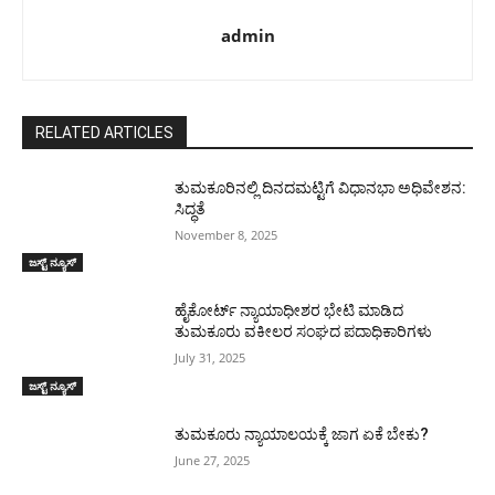
admin
RELATED ARTICLES
ತುಮಕೂರಿನಲ್ಲಿ ದಿನದಮಟ್ಟಿಗೆ ವಿಧಾನಭಾ ಅಧಿವೇಶನ:
ಸಿದ್ಧತೆ
November 8, 2025
ಜಸ್ಟ್ ನ್ಯೂಸ್
ಹೈಕೋರ್ಟ್ ನ್ಯಾಯಾಧೀಶರ ಭೇಟಿ ಮಾಡಿದ
ತುಮಕೂರು ವಕೀಲರ ಸಂಘದ ಪದಾಧಿಕಾರಿಗಳು
July 31, 2025
ಜಸ್ಟ್ ನ್ಯೂಸ್
ತುಮಕೂರು ನ್ಯಾಯಾಲಯಕ್ಕೆ ಜಾಗ ಏಕೆ ಬೇಕು?
June 27, 2025