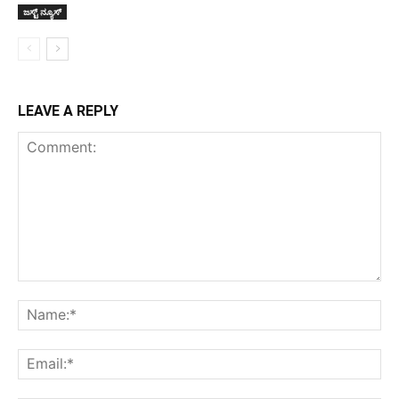
ಜಸ್ಟ್ ನ್ಯೂಸ್
LEAVE A REPLY
Comment:
Na
Ema