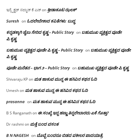
ಕ್ರೀಡಾಕೂಟ ಝಲಕ್
ಇನ್ಸ್ಪೆಕ್ಟರ್ ಸಲ್ಮಾನ್ ಕೆ ಎನ್
on
Suresh
ಓದಲೇಬೇಕಾದ‌ ಕವಿತೆಗಳು: ಬುದ್ಧ
on
ಕನ್ನಡಕ್ಕಾಗಿ ಜೈಲು ಸೇರಿದ ಕೃಷ್ಣ – Public Story
ಬಹುಮುಖ ವ್ಯಕ್ತಿತ್ವದ ವೂಡೇ
on
ಪಿ.ಕೃಷ್ಣ
ಬಹುಮುಖ ವ್ಯಕ್ತಿತ್ವದ ವೂಡೇ ಪಿ.ಕೃಷ್ಣ – Public Story
ಬಹುಮುಖ ವ್ಯಕ್ತಿತ್ವದ ವೂಡೇ
on
ಪಿ.ಕೃಷ್ಣ
ವೂಡೇ ಮನೆತನ – ಭಾಗ ೨ – Public Story
ಬಹುಮುಖ ವ್ಯಕ್ತಿತ್ವದ ವೂಡೇ ಪಿ.ಕೃಷ್ಣ
on
ಮತ ಹಾಕುವ ಮುನ್ನ ಈ ಹಸಿವಿನ ಕಥನ ಓದಿ
Shivaraju KP
on
ಮತ ಹಾಕುವ ಮುನ್ನ ಈ ಹಸಿವಿನ ಕಥನ ಓದಿ
Umesh
on
prasanna
ಮತ ಹಾಕುವ ಮುನ್ನ ಈ ಹಸಿವಿನ ಕಥನ ಓದಿ
on
ಈ ಸಂಖ್ಯೆ ಇದ್ದ ಹಣ್ಣು ತಿನ್ನಲೇಬಾರದು ಏಕೆ ಗೊತ್ತಾ?
B S Ranganath
on
ಮತ್ತೆ ಬಂದ ವಸಂತ
Dr rashmi
on
B N NAGESH
ಬೊಬ್ಬೆ ಬಂದರೂ ಬಿಡದ ವಕೀಲರ ಪಾದಯಾತ್ರೆ
on