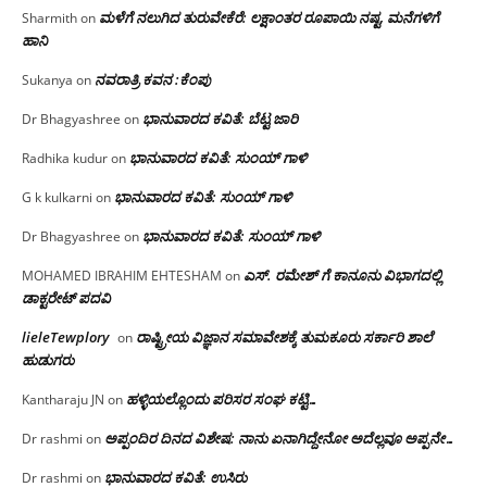
ಮಳೆಗೆ ನಲುಗಿದ ತುರುವೇಕೆರೆ: ಲಕ್ಷಾಂತರ ರೂಪಾಯಿ ನಷ್ಟ, ಮನೆಗಳಿಗೆ
Sharmith
on
ಹಾನಿ
ನವರಾತ್ರಿ ಕವನ :ಕೆಂಪು
Sukanya
on
ಭಾನುವಾರದ ಕವಿತೆ: ಬೆಟ್ಟ ಜಾರಿ
Dr Bhagyashree
on
ಭಾನುವಾರದ ಕವಿತೆ: ಸುಂಯ್ ಗಾಳಿ
Radhika kudur
on
ಭಾನುವಾರದ ಕವಿತೆ: ಸುಂಯ್ ಗಾಳಿ
G k kulkarni
on
ಭಾನುವಾರದ ಕವಿತೆ: ಸುಂಯ್ ಗಾಳಿ
Dr Bhagyashree
on
ಎಸ್. ರಮೇಶ್ ಗೆ ಕಾನೂನು ವಿಭಾಗದಲ್ಲಿ
MOHAMED IBRAHIM EHTESHAM
on
ಡಾಕ್ಟರೇಟ್ ಪದವಿ
lieleTewplory
ರಾಷ್ಟ್ರೀಯ ವಿಜ್ಞಾನ ಸಮಾವೇಶಕ್ಕೆ‌ ತುಮಕೂರು ಸರ್ಕಾರಿ ಶಾಲೆ
on
ಹುಡುಗರು
ಹಳ್ಳಿಯಲ್ಲೊಂದು ಪರಿಸರ ಸಂಘ ಕಟ್ಟಿ…
Kantharaju JN
on
ಅಪ್ಪಂದಿರ ದಿನದ ವಿಶೇಷ: ನಾನು ಏನಾಗಿದ್ದೇನೋ‌ ಅದೆಲ್ಲವೂ ಅಪ್ಪನೇ…
Dr rashmi
on
ಭಾನುವಾರದ ಕವಿತೆ: ಉಸಿರು
Dr rashmi
on