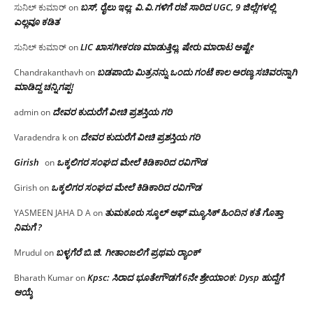
ಬಸ್, ರೈಲು ಇಲ್ಲ; ವಿ.ವಿ.ಗಳಿಗೆ ರಜೆ ಸಾರಿದ UGC, 9 ಜಿಲ್ಲೆಗಳಲ್ಲಿ
ಸುನಿಲ್ ಕುಮಾರ್
on
ಎಲ್ಲವೂ ಕಡಿತ
LIC ಖಾಸಗೀಕರಣ ಮಾಡುತ್ತಿಲ್ಲ, ಷೇರು ಮಾರಾಟ ಅಷ್ಟೇ
ಸುನಿಲ್ ಕುಮಾರ್
on
ಬಡಪಾಯಿ ಮಿತ್ರನನ್ನು ಒಂದು ಗಂಟೆ ಕಾಲ ಅರಣ್ಯ ಸಚಿವರನ್ನಾಗಿ
Chandrakanthavh
on
ಮಾಡಿದ್ದ ಚನ್ನಿಗಪ್ಪ!
ದೇವರ ಕುದುರೆಗೆ ವೀಚಿ ಪ್ರಶಸ್ತಿಯ ಗರಿ
admin
on
ದೇವರ ಕುದುರೆಗೆ ವೀಚಿ ಪ್ರಶಸ್ತಿಯ ಗರಿ
Varadendra k
on
Girish
ಒಕ್ಕಲಿಗರ ಸಂಘದ ಮೇಲೆ ಕಿಡಿಕಾರಿದ ರವಿಗೌಡ
on
ಒಕ್ಕಲಿಗರ ಸಂಘದ ಮೇಲೆ ಕಿಡಿಕಾರಿದ ರವಿಗೌಡ
Girish
on
ತುಮಕೂರು ಸ್ಕೂಲ್ ಆಫ್ ಮ್ಯೂಸಿಕ್ ಹಿಂದಿನ ಕತೆ ಗೊತ್ತಾ
YASMEEN JAHA D A
on
ನಿಮಗೆ ?
ಬಳ್ಳಗೆರೆ ಬಿ.ಜಿ. ಗೀತಾಂಜಲಿಗೆ ಪ್ರಥಮ ರ‌್ಯಾಂಕ್
Mrudul
on
Kpsc: ಸಿರಾದ ಭೂತೇಗೌಡಗೆ 6ನೇ ಶ್ರೇಯಾಂಕ: Dysp ಹುದ್ದೆಗೆ
Bharath Kumar
on
ಆಯ್ಕೆ