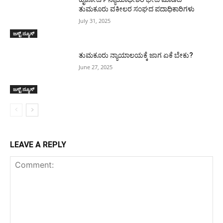
ತುಮಕೂರು ವಕೀಲರ ಸಂಘದ ಪದಾಧಿಕಾರಿಗಳು
July 31, 2025
ಜಸ್ಟ್ ನ್ಯೂಸ್
ತುಮಕೂರು ನ್ಯಾಯಾಲಯಕ್ಕೆ ಜಾಗ ಏಕೆ ಬೇಕು?
June 27, 2025
ಜಸ್ಟ್ ನ್ಯೂಸ್
LEAVE A REPLY