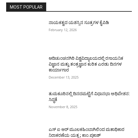
MOST POPULAR
ನಾಯಕತ್ವದ ಯಶಸ್ಸಿನ ಸೂತ್ರಗಳ ಕೈಪಿಡಿ
February 12, 2026
ಆದಿಚುಂಚನಗಿರಿ ವಿಶ್ವವಿದ್ಯಾಲಯದಲ್ಲಿ ರಸಾಯನಿಕ
ವಿಜ್ಞಾನ ಮತ್ತು ತಂತ್ರಜ್ಞಾನ ಕುರಿತ ಎರಡು ದಿನಗಳ
ಕಾರ್ಯಾಗಾರ
December 13, 2025
ತುಮಕೂರಿನಲ್ಲಿ ದಿನದಮಟ್ಟಿಗೆ ವಿಧಾನಭಾ ಅಧಿವೇಶನ:
ಸಿದ್ಧತೆ
November 8, 2025
ಎಸ್ ಐ ಆರ್ ಮೂಲಕಹಿಂಬಾಗಿಲಿಂದ ಮತಾಧಿಕಾರ
ನಿರಾಕರಣೆಯ ಯತ್ನ ; ಕಾಂ.ಪ್ರಕಾಶ್