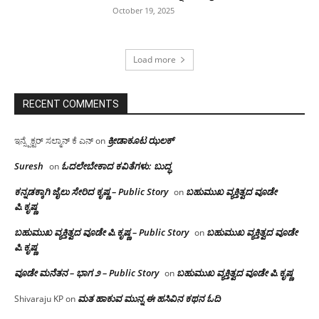
October 19, 2025
Load more
RECENT COMMENTS
ಕ್ರೀಡಾಕೂಟ ಝಲಕ್
ಇನ್ಸ್ಪೆಕ್ಟರ್ ಸಲ್ಮಾನ್ ಕೆ ಎನ್
on
Suresh
ಓದಲೇಬೇಕಾದ‌ ಕವಿತೆಗಳು: ಬುದ್ಧ
on
ಕನ್ನಡಕ್ಕಾಗಿ ಜೈಲು ಸೇರಿದ ಕೃಷ್ಣ – Public Story
ಬಹುಮುಖ ವ್ಯಕ್ತಿತ್ವದ ವೂಡೇ
on
ಪಿ.ಕೃಷ್ಣ
ಬಹುಮುಖ ವ್ಯಕ್ತಿತ್ವದ ವೂಡೇ ಪಿ.ಕೃಷ್ಣ – Public Story
ಬಹುಮುಖ ವ್ಯಕ್ತಿತ್ವದ ವೂಡೇ
on
ಪಿ.ಕೃಷ್ಣ
ವೂಡೇ ಮನೆತನ – ಭಾಗ ೨ – Public Story
ಬಹುಮುಖ ವ್ಯಕ್ತಿತ್ವದ ವೂಡೇ ಪಿ.ಕೃಷ್ಣ
on
ಮತ ಹಾಕುವ ಮುನ್ನ ಈ ಹಸಿವಿನ ಕಥನ ಓದಿ
Shivaraju KP
on