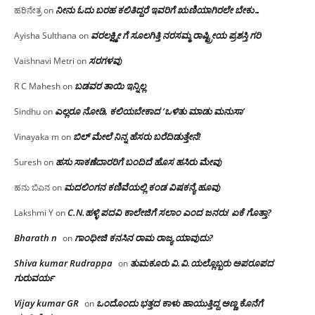
ನೀನು ಓದು ಬರಹ ಕಲಿತಿದ್ದರೆ ಇವರಿಗೆ ಋಣಿಯಾಗಿರಲೇ ಬೇಕು…
ಹರಿನೇತ್ರ
on
ವರಲಕ್ಷ್ಮೀ ಗೆ ಸೂಲಗಿತ್ತಿ ನರಸಮ್ಮ‌ ರಾಷ್ಟ್ರೀಯ ಪ್ರಶಸ್ತಿ ಗರಿ
Ayisha Sulthana
on
ಸರಗಳವು
Vaishnavi Metri
on
ಬಡವರ ತಾಯಿ ಇನ್ನಿಲ್ಲ
R C Mahesh
on
ಎಲ್ಲರೂ ನೋಡಿ, ಕಲಿಯಬೇಕಾದ ‘ಒಳಿತು ಮಾಡು ಮನುಸಾ’
Sindhu
on
ಬಿಲ್ ಮೇಲೆ ನಿನ್ನ ಹೆಸರು ಬರೆದಿಡುತ್ತೇನೆ!
Vinayaka m
on
ಹಸು ಸಾಕಣೆದಾರರಿಗೆ ಬಂದಿದೆ ಹೊಸ ಹಸಿರು ಮೇವು
Suresh
on
ಮದಲಿಂಗನ ಕಣಿವೆಯಲ್ಲಿ ಕಂಡ ವಿಷಕನ್ಯೆ ಹೂವು
ಹನು ಬಿಎನ
on
C.N.ಹಳ್ಳಿ ಪದವಿ ಕಾಲೇಜಿಗೆ ಸಲಾಂ‌ ಎಂದ ಜನರು! ಏಕೆ ಗೊತ್ತಾ?
Lakshmi Y
on
Bharath n
ಗಾಂಧೀಜಿ ಕನಸಿನ ರಾಮ ರಾಜ್ಯ ಯಾವುದು?
on
Shiva kumar Rudrappa
ತುಮಕೂರು‌ ವಿ.ವಿ.ಯಲ್ಲೊಬ್ಬರು ಅಪರೂಪದ
on
ಗುರುವರ್ಯ
Vijay kumar GR
ಒಂದೊಂದು ಭತ್ತದ ಕಾಳು ಹಾಯುತ್ತಿದ್ದ ಅಣ್ಣ ಕೊನೆಗೆ
on