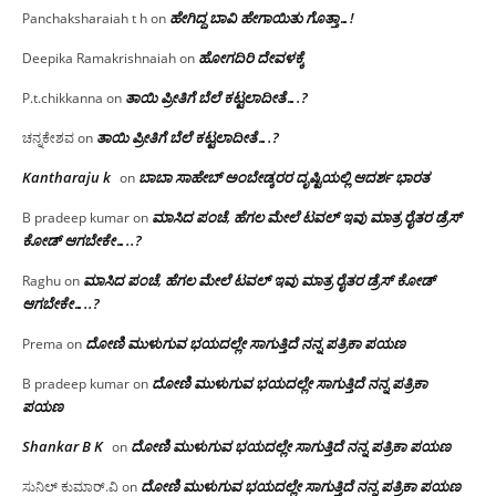
ಹೇಗಿದ್ದ ಬಾವಿ ಹೇಗಾಯಿತು ಗೊತ್ತಾ…!
Panchaksharaiah t h
on
ಹೋಗದಿರಿ ದೇವಳಕ್ಕೆ
Deepika Ramakrishnaiah
on
ತಾಯಿ ಪ್ರೀತಿಗೆ ಬೆಲೆ ಕಟ್ಟಲಾದೀತೆ….?
P.t.chikkanna
on
ತಾಯಿ ಪ್ರೀತಿಗೆ ಬೆಲೆ ಕಟ್ಟಲಾದೀತೆ….?
ಚನ್ನಕೇಶವ
on
Kantharaju k
ಬಾಬಾ ಸಾಹೇಬ್ ಅಂಬೇಡ್ಕರರ ದೃಷ್ಟಿಯಲ್ಲಿ ಆದರ್ಶ ಭಾರತ
on
ಮಾಸಿದ ಪಂಚೆ, ಹೆಗಲ ಮೇಲೆ ಟವಲ್‌ ಇವು ಮಾತ್ರ ರೈತರ ಡ್ರೆಸ್‌
B pradeep kumar
on
ಕೋಡ್ ಆಗಬೇಕೇ…..?‌
ಮಾಸಿದ ಪಂಚೆ, ಹೆಗಲ ಮೇಲೆ ಟವಲ್‌ ಇವು ಮಾತ್ರ ರೈತರ ಡ್ರೆಸ್‌ ಕೋಡ್
Raghu
on
ಆಗಬೇಕೇ…..?‌
ದೋಣಿ ಮುಳುಗುವ ಭಯದಲ್ಲೇ ಸಾಗುತ್ತಿದೆ ನನ್ನ ಪತ್ರಿಕಾ ಪಯಣ
Prema
on
ದೋಣಿ ಮುಳುಗುವ ಭಯದಲ್ಲೇ ಸಾಗುತ್ತಿದೆ ನನ್ನ ಪತ್ರಿಕಾ
B pradeep kumar
on
ಪಯಣ
Shankar B K
ದೋಣಿ ಮುಳುಗುವ ಭಯದಲ್ಲೇ ಸಾಗುತ್ತಿದೆ ನನ್ನ ಪತ್ರಿಕಾ ಪಯಣ
on
ದೋಣಿ ಮುಳುಗುವ ಭಯದಲ್ಲೇ ಸಾಗುತ್ತಿದೆ ನನ್ನ ಪತ್ರಿಕಾ ಪಯಣ
ಸುನಿಲ್ ಕುಮಾರ್.ವಿ
on