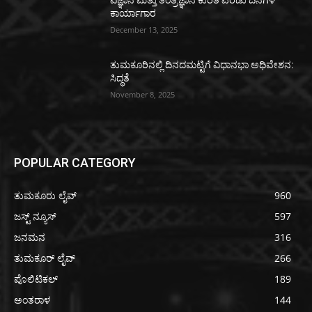
ವಿಜ್ಞಾನ ಮತ್ತು ತಂತ್ರಜ್ಞಾನ ಕುರಿತ ಎರಡು ದಿನಗಳ
ಕಾರ್ಯಾಗಾರ
December 13, 2025
ತುಮಕೂರಿನಲ್ಲಿ ದಿನದಮಟ್ಟಿಗೆ ವಿಧಾನಭಾ ಅಧಿವೇಶನ:
ಸಿದ್ಧತೆ
November 8, 2025
POPULAR CATEGORY
ತುಮಕೂರು ಲೈವ್
960
ಜಸ್ಟ್ ನ್ಯೂಸ್
597
ಜನಮನ
316
ತುಮಕೂರ್ ಲೈವ್
266
ಪೊಲಿಟಿಕಲ್
189
ಅಂತರಾಳ
144