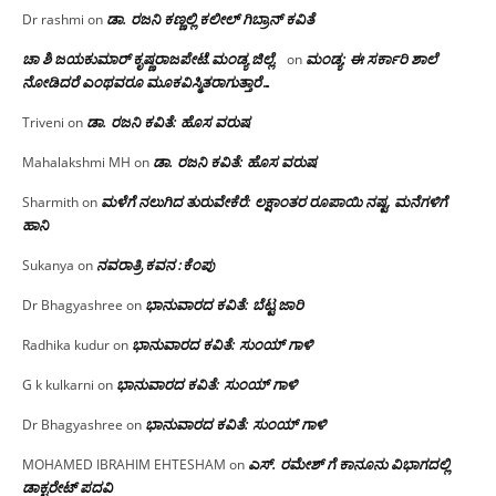
ಡಾ. ರಜನಿ‌ ಕಣ್ಣಲ್ಲಿ ಕಲೀಲ್ ಗಿಬ್ರಾನ್ ಕವಿತೆ
Dr rashmi
on
ಚಾ ಶಿ ಜಯಕುಮಾರ್ ಕೃಷ್ಣರಾಜಪೇಟೆ.ಮಂಡ್ಯ ಜಿಲ್ಲೆ.
ಮಂಡ್ಯ: ಈ ಸರ್ಕಾರಿ ಶಾಲೆ
on
ನೋಡಿದರೆ ಎಂಥವರೂ ಮೂಕವಿಸ್ಮಿತರಾಗುತ್ತಾರೆ…
ಡಾ. ರಜನಿ ಕವಿತೆ: ಹೊಸ ವರುಷ
Triveni
on
ಡಾ. ರಜನಿ ಕವಿತೆ: ಹೊಸ ವರುಷ
Mahalakshmi MH
on
ಮಳೆಗೆ ನಲುಗಿದ ತುರುವೇಕೆರೆ: ಲಕ್ಷಾಂತರ ರೂಪಾಯಿ ನಷ್ಟ, ಮನೆಗಳಿಗೆ
Sharmith
on
ಹಾನಿ
ನವರಾತ್ರಿ ಕವನ :ಕೆಂಪು
Sukanya
on
ಭಾನುವಾರದ ಕವಿತೆ: ಬೆಟ್ಟ ಜಾರಿ
Dr Bhagyashree
on
ಭಾನುವಾರದ ಕವಿತೆ: ಸುಂಯ್ ಗಾಳಿ
Radhika kudur
on
ಭಾನುವಾರದ ಕವಿತೆ: ಸುಂಯ್ ಗಾಳಿ
G k kulkarni
on
ಭಾನುವಾರದ ಕವಿತೆ: ಸುಂಯ್ ಗಾಳಿ
Dr Bhagyashree
on
ಎಸ್. ರಮೇಶ್ ಗೆ ಕಾನೂನು ವಿಭಾಗದಲ್ಲಿ
MOHAMED IBRAHIM EHTESHAM
on
ಡಾಕ್ಟರೇಟ್ ಪದವಿ