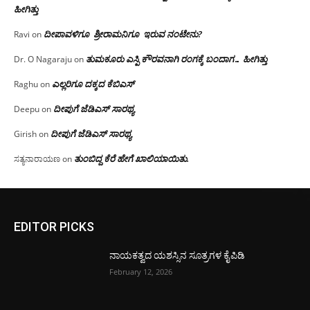
ಹೀಗಿತ್ತು
ದೀಪಾವಳಿಗೂ ಶ್ರೀರಾಮನಿಗೂ ಇರುವ ನಂಟೇನು?
Ravi
on
ತುಮಕೂರು ಎಸ್ಪಿ ಕೌರವನಾಗಿ ರಂಗಕ್ಕೆ ಬಂದಾಗ… ಹೀಗಿತ್ತು
Dr. O Nagaraju
on
ಎಲ್ಲರಿಗೂ ದಕ್ಕದ ಕೆಬಿಎಸ್
Raghu
on
ದೀಪುಗೆ ಜೆಡಿಎಸ್ ಸಾರಥ್ಯ
Deepu
on
ದೀಪುಗೆ ಜೆಡಿಎಸ್ ಸಾರಥ್ಯ
Girish
on
ತುಂಬಿದ್ದ ಕೆರೆ ಹೇಗೆ ಖಾಲಿಯಾಯಿತು.
ಸತ್ಯನಾರಾಯಣ
on
EDITOR PICKS
ನಾಯಕತ್ವದ ಯಶಸ್ಸಿನ ಸೂತ್ರಗಳ ಕೈಪಿಡಿ
February 12, 2026