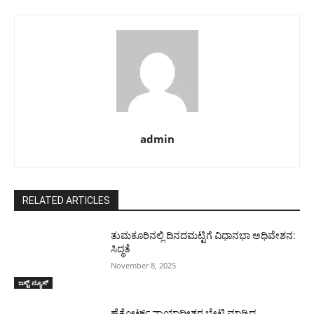
admin
RELATED ARTICLES
ತುಮಕೂರಿನಲ್ಲಿ ದಿನದಮಟ್ಟಿಗೆ ವಿಧಾನಭಾ ಅಧಿವೇಶನ:
ಸಿದ್ಧತೆ
November 8, 2025
ಜಸ್ಟ್ ನ್ಯೂಸ್
ಹೈಕೋರ್ಟ್ ನ್ಯಾಯಾಧೀಶರ ಭೇಟಿ ಮಾಡಿದ