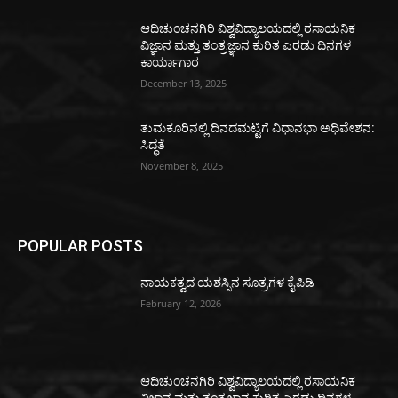
ಆದಿಚುಂಚನಗಿರಿ ವಿಶ್ವವಿದ್ಯಾಲಯದಲ್ಲಿ ರಸಾಯನಿಕ
ವಿಜ್ಞಾನ ಮತ್ತು ತಂತ್ರಜ್ಞಾನ ಕುರಿತ ಎರಡು ದಿನಗಳ
ಕಾರ್ಯಾಗಾರ
December 13, 2025
ತುಮಕೂರಿನಲ್ಲಿ ದಿನದಮಟ್ಟಿಗೆ ವಿಧಾನಭಾ ಅಧಿವೇಶನ:
ಸಿದ್ಧತೆ
November 8, 2025
POPULAR POSTS
ನಾಯಕತ್ವದ ಯಶಸ್ಸಿನ ಸೂತ್ರಗಳ ಕೈಪಿಡಿ
February 12, 2026
ಆದಿಚುಂಚನಗಿರಿ ವಿಶ್ವವಿದ್ಯಾಲಯದಲ್ಲಿ ರಸಾಯನಿಕ