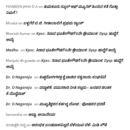
ತುಮಕೂರು ಸ್ಕೂಲ್ ಆಫ್ ಮ್ಯೂಸಿಕ್ ಹಿಂದಿನ ಕತೆ ಗೊತ್ತಾ
YASMEEN JAHA D A
on
ನಿಮಗೆ ?
ಬಳ್ಳಗೆರೆ ಬಿ.ಜಿ. ಗೀತಾಂಜಲಿಗೆ ಪ್ರಥಮ ರ‌್ಯಾಂಕ್
Mrudul
on
Kpsc: ಸಿರಾದ ಭೂತೇಗೌಡಗೆ 6ನೇ ಶ್ರೇಯಾಂಕ: Dysp ಹುದ್ದೆಗೆ
Bharath Kumar
on
ಆಯ್ಕೆ
Madhu
Kpsc: ಸಿರಾದ ಭೂತೇಗೌಡಗೆ 6ನೇ ಶ್ರೇಯಾಂಕ: Dysp ಹುದ್ದೆಗೆ ಆಯ್ಕೆ
on
Kpsc: ಸಿರಾದ ಭೂತೇಗೌಡಗೆ 6ನೇ ಶ್ರೇಯಾಂಕ: Dysp ಹುದ್ದೆಗೆ
Manjula dh gowda
on
ಆಯ್ಕೆ
Dr. O Nagaraju
ಕುಷ್ಠರೋಗಿಗಳತ್ತ ಕೈ ಚಾಚಿದ ಸತ್ಯಸಾಯಿ ಸಂಘಟನೆ
on
Dr. O Nagaraju
ದಬ್ಬಾಳಿಕೆ, ದಮನಕಾರಿ ನೀತಿ ಸಲ್ಲದು – ಜನಪರ ಚಿಂತಕ
on
ಕೆ.ದೊರೈರಾಜ್
Dr. O Nagaraju
ಮುಖ್ಯಶಿಕ್ಷಕರ ಕರ್ತವ್ಯ ಲೋಪ : ಪೋಷಕರ ಧರಣಿ
on
ಅಬ್ಬಾ, ಆಂಜನೇಯ!
hemantha
on
ಆರಂಭಿಕ ಬಂಡವಾಳವಿಲ್ಲದೆ ಬೆಳೆಯುವ ಬೆಳೆ- ಮಿಡಿ ಸೌತೆ
ಪಂಚಾಕ್ಷರಿ ಗುಬ್ಬಿ
on