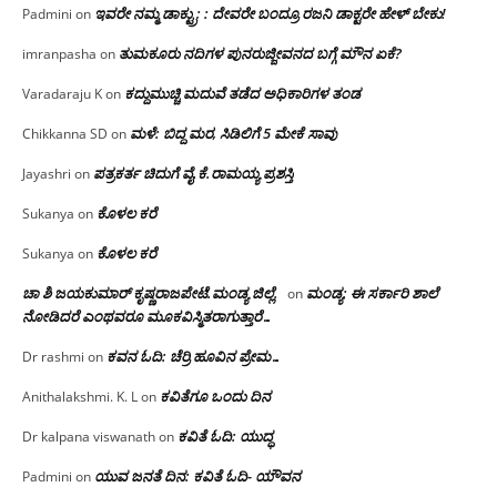
ಇವರೇ ನಮ್ಮ ಡಾಕ್ಟ್ರು; : ದೇವರೇ ಬಂದ್ರೂ ರಜನಿ ಡಾಕ್ಟರೇ ಹೇಳ್ ಬೇಕು!
Padmini
on
ತುಮಕೂರು ನದಿಗಳ ಪುನರುಜ್ಜೀವನದ ಬಗ್ಗೆ ಮೌನ ಏಕೆ?
imranpasha
on
ಕದ್ದುಮುಚ್ಚಿ ಮದುವೆ ತಡೆದ ಅಧಿಕಾರಿಗಳ ತಂಡ
Varadaraju K
on
ಮಳೆ: ಬಿದ್ದ ಮರ, ಸಿಡಿಲಿಗೆ 5 ಮೇಕೆ ಸಾವು
Chikkanna SD
on
ಪತ್ರಕರ್ತ ಚಿದುಗೆ ವೈ.ಕೆ.ರಾಮಯ್ಯ ಪ್ರಶಸ್ತಿ
Jayashri
on
ಕೊಳಲ ಕರೆ
Sukanya
on
ಕೊಳಲ ಕರೆ
Sukanya
on
ಚಾ ಶಿ ಜಯಕುಮಾರ್ ಕೃಷ್ಣರಾಜಪೇಟೆ.ಮಂಡ್ಯ ಜಿಲ್ಲೆ.
ಮಂಡ್ಯ: ಈ ಸರ್ಕಾರಿ ಶಾಲೆ
on
ನೋಡಿದರೆ ಎಂಥವರೂ ಮೂಕವಿಸ್ಮಿತರಾಗುತ್ತಾರೆ…
ಕವನ ಓದಿ: ಚೆರ್ರಿ ಹೂವಿನ ಪ್ರೇಮ…
Dr rashmi
on
ಕವಿತೆಗೂ ಒಂದು ದಿನ
Anithalakshmi. K. L
on
ಕವಿತೆ ಓದಿ: ಯುದ್ಧ
Dr kalpana viswanath
on
ಯುವ ಜನತೆ ದಿನ: ಕವಿತೆ ಓದಿ- ಯೌವನ
Padmini
on