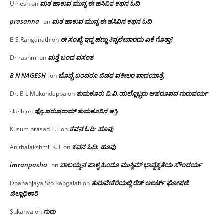
ಮತ ಹಾಕುವ ಮುನ್ನ ಈ ಹಸಿವಿನ ಕಥನ ಓದಿ
Umesh
on
prasanna
ಮತ ಹಾಕುವ ಮುನ್ನ ಈ ಹಸಿವಿನ ಕಥನ ಓದಿ
on
ಈ ಸಂಖ್ಯೆ ಇದ್ದ ಹಣ್ಣು ತಿನ್ನಲೇಬಾರದು ಏಕೆ ಗೊತ್ತಾ?
B S Ranganath
on
ಮತ್ತೆ ಬಂದ ವಸಂತ
Dr rashmi
on
B N NAGESH
ಬೊಬ್ಬೆ ಬಂದರೂ ಬಿಡದ ವಕೀಲರ ಪಾದಯಾತ್ರೆ
on
ತುಮಕೂರು‌ ವಿ.ವಿ.ಯಲ್ಲೊಬ್ಬರು ಅಪರೂಪದ ಗುರುವರ್ಯ
Dr. B L Mukundappa
on
ಪ್ರೊ.ಪರುಷರಾಮ್ ತುಮಕೂರಿನ ಆಸ್ತಿ
slash
on
ಕವನ ಓದಿ: ಹೂವು
Kusum prasad T.L
on
ಕವನ ಓದಿ: ಹೂವು
Anithalakshmi. K. L
on
imranpasha
ಬಾಬಯ್ಯನ ಪಾಳ್ಯ ಹಿಂದೂ ಮುಸ್ಲಿಮ್ ಭಾವೈಕ್ಯತೆಯ ಸೌಂದರ್ಯ
on
ತುರುವೇಕೆರೆಯಲ್ಲಿ ರೆಡ್ ಅಲರ್ಟ್ ಘೋಷಣೆ:
Dhananjaya S/o Rangaiah
on
ಜಿಲ್ಲಾಧಿಕಾರಿ
ಗುರು
Sukanya
on