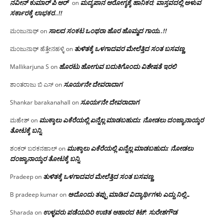
ನವೀನ್ ಕುಮಾರ್ ಪಿ ಆರ್
ಮದ್ಯಪಾನ ಆರೋಗ್ಯಕ್ಕೆ ಹಾನಿಕರ; ವಾಸ್ತವದಲ್ಲಿ ಅಳುವ
on
ಸರ್ಕಾರಕ್ಕೆ ಲಾಭಕರ..!!
ಸಾಲದ ಸಂಕಟ ಒಂಥರಾ ಹೊರ ಹೊಮ್ಮದ ಗಾಯ..!!
ಮಂಜುನಾಥ್
on
ತುಳಿತಕ್ಕೆ ಒಳಗಾದವರ ಮೇಲೆತ್ತಿದ ಸಂತ ಬಸವಣ್ಣ
ಮಂಜುನಾಥ್ ಹೆತ್ತೇನಹಳ್ಳಿ
on
ಹೊರಟು ಹೋಗುವ ಬದುಕಿಗೊಂದು ವಿಶೇಷತೆ ಇರಲಿ
Mallikarjuna S
on
ಸೂರ್ಯನೇ ದೇವರಾದಾಗ
ಶಾಂತರಾಜು ಬಿ ಎಸ್
on
ಸೂರ್ಯನೇ ದೇವರಾದಾಗ
Shankar barakanahall
on
ಮುಕ್ಕಾಲು ಎಕೆರೆಯಲ್ಲಿ ಏನ್ನೆಲ್ಲ‌ ಮಾಡಬಹುದು: ನೋಡಲು ದಂಜ್ಯಾನಾಯ್ಕರ
ಮಹೇಶ್
on
ತೋಟಕ್ಕೆ ಬನ್ನಿ
ಮುಕ್ಕಾಲು ಎಕೆರೆಯಲ್ಲಿ ಏನ್ನೆಲ್ಲ‌ ಮಾಡಬಹುದು: ನೋಡಲು
ಶಂಕರ್ ಬರಕನಹಾಲ್
on
ದಂಜ್ಯಾನಾಯ್ಕರ ತೋಟಕ್ಕೆ ಬನ್ನಿ
ತುಳಿತಕ್ಕೆ ಒಳಗಾದವರ ಮೇಲೆತ್ತಿದ ಸಂತ ಬಸವಣ್ಣ
Pradeep
on
ಅದೊಂದು ತಪ್ಪು ಮಾಡಿದ ವಿದ್ಯಾರ್ಥಿಗಳು ಎದ್ದು ನಿಲ್ಲಿ…
B pradeep kumar
on
ಉಳ್ಳವರು ಪಡೆಯದಿರಿ ಉಚಿತ ಆಹಾರದ ಕಿಟ್: ಸುರೇಶಗೌಡ
Sharada
on