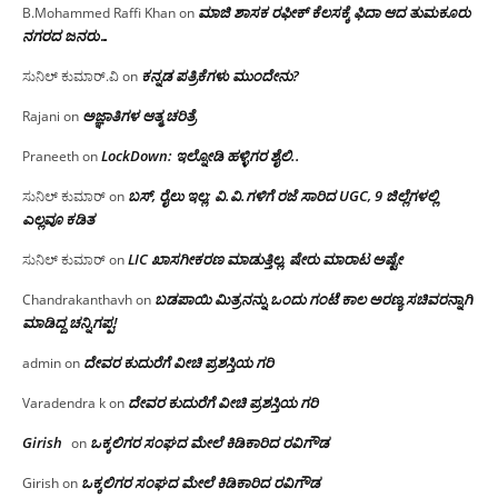
ಮಾಜಿ ಶಾಸಕ ರಫೀಕ್ ಕೆಲಸಕ್ಕೆ ಫಿದಾ ಆದ ತುಮಕೂರು
B.Mohammed Raffi Khan
on
ನಗರದ ಜನರು…
ಕನ್ನಡ ಪತ್ರಿಕೆಗಳು ಮುಂದೇನು?
ಸುನಿಲ್ ಕುಮಾರ್.ವಿ
on
ಅಜ್ಞಾತಿಗಳ ಆತ್ಮ ಚರಿತ್ರೆ
Rajani
on
LockDown: ಇಲ್ನೋಡಿ ಹಳ್ಳಿಗರ ಶೈಲಿ..
Praneeth
on
ಬಸ್, ರೈಲು ಇಲ್ಲ; ವಿ.ವಿ.ಗಳಿಗೆ ರಜೆ ಸಾರಿದ UGC, 9 ಜಿಲ್ಲೆಗಳಲ್ಲಿ
ಸುನಿಲ್ ಕುಮಾರ್
on
ಎಲ್ಲವೂ ಕಡಿತ
LIC ಖಾಸಗೀಕರಣ ಮಾಡುತ್ತಿಲ್ಲ, ಷೇರು ಮಾರಾಟ ಅಷ್ಟೇ
ಸುನಿಲ್ ಕುಮಾರ್
on
ಬಡಪಾಯಿ ಮಿತ್ರನನ್ನು ಒಂದು ಗಂಟೆ ಕಾಲ ಅರಣ್ಯ ಸಚಿವರನ್ನಾಗಿ
Chandrakanthavh
on
ಮಾಡಿದ್ದ ಚನ್ನಿಗಪ್ಪ!
ದೇವರ ಕುದುರೆಗೆ ವೀಚಿ ಪ್ರಶಸ್ತಿಯ ಗರಿ
admin
on
ದೇವರ ಕುದುರೆಗೆ ವೀಚಿ ಪ್ರಶಸ್ತಿಯ ಗರಿ
Varadendra k
on
Girish
ಒಕ್ಕಲಿಗರ ಸಂಘದ ಮೇಲೆ ಕಿಡಿಕಾರಿದ ರವಿಗೌಡ
on
ಒಕ್ಕಲಿಗರ ಸಂಘದ ಮೇಲೆ ಕಿಡಿಕಾರಿದ ರವಿಗೌಡ
Girish
on