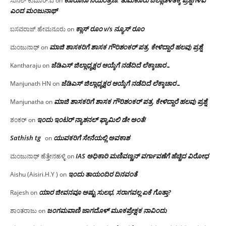
ಸುನಿಲ್ ಕುಮಾರ್.ವಿ
on
ಎಂದ ಮಂಜು‌ನಾಥ್
ಕ್ಲಾಸ್ ರೂಂ v/s ನ್ಯೂಸ್ ರೂಂ
ಬಸವರಾಜ್ ಹೇಮನೂರು
on
ಮಾಜಿ ಶಾಸಕರಿಗೆ ಶಾಸಕ ಗೌರಿಶಂಕರ್ ಪತ್ರ, ಕೇಳಿದ್ದಾರೆ ಹಲವು ಪ್ರಶ್ನೆ
ಮಂಜುನಾಥ್
on
ಜೆಡಿಎಸ್ ಜಿಲ್ಲಾಧ್ಯಕ್ಷರ ಆಯ್ಕೆಗೆ ನಡೆದಿದೆ ಲೆಕ್ಕಾಚಾರ…
Kantharaju
on
ಜೆಡಿಎಸ್ ಜಿಲ್ಲಾಧ್ಯಕ್ಷರ ಆಯ್ಕೆಗೆ ನಡೆದಿದೆ ಲೆಕ್ಕಾಚಾರ…
Manjunath HN
on
ಮಾಜಿ ಶಾಸಕರಿಗೆ ಶಾಸಕ ಗೌರಿಶಂಕರ್ ಪತ್ರ, ಕೇಳಿದ್ದಾರೆ ಹಲವು ಪ್ರಶ್ನೆ
Manjunatha
on
ಇಂದು ಇಂಟರ್ ನ್ಯಾಶನಲ್ ಫ್ಯಾಮಿಲಿ ಡೇ ಅಂತೆ!
ಶಂಕರ್
on
Sathish tg
ಯುವಕರಿಗೆ ಸೇನೆಯಲ್ಲಿ ಅವಕಾಶ
on
IAS ಅಧಿಕಾರಿ ಮಣಿವಣ್ಣನ್ ವರ್ಗಾವಣೆಗೆ ಹೆಚ್ಚಿದ‌ ವಿರೋಧ
ಮಂಜುನಾಥ್ ಹೆತ್ತೇನಹಳ್ಳಿ
on
ಇಂದು ತಾಯಂದಿರ ದಿನವಂತೆ
Aishu (Aisiri.H.Y )
on
ಯಾರ ಜೀವನವೂ ಅಷ್ಟು ಸುಲಭ, ಸರಾಗವಲ್ಲ ಏಕೆ ಗೊತ್ತಾ?
Rajesh
on
ಜಂಗಮವಾಣಿ ಜಾಗದೊಳ್ ಮೂಕಪ್ರೇಕ್ಷಕ ನಾವಿಂದು
ಶಾಂತರಾಜು
on