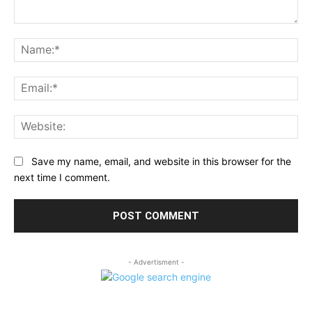
Comment:
Na
Ema
Web
Save my name, email, and website in this browser for the
next time I comment.
- Advertisment -