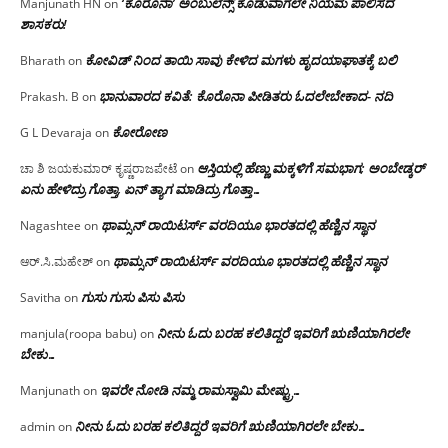
‘ಕೊರೊನಾ’ ಅಂಬುಲೆನ್ಸ್ ಕೊಡುವಾಗಲೇ ನಿಯಮ ಪಾಲಿಸದ
Manjunath HN
on
ಶಾಸಕರು!
ಕೋವಿಡ್ ನಿಂದ ತಾಯಿ ಸಾವು ಕೇಳಿದ ಮಗಳು ಹೃದಯಾಘಾತಕ್ಕೆ ಬಲಿ
Bharath
on
ಭಾನುವಾರದ ಕವಿತೆ: ಕೊರೊನಾ ಪೀಡಿತರು ಓದಲೇಬೇಕಾದ- ನದಿ
Prakash. B
on
ಕೋರೋಣ
G L Devaraja
on
ಆಸ್ತಿಯಲ್ಲಿ ಹೆಣ್ಣು ಮಕ್ಕಳಿಗೆ ಸಮಭಾಗ; ಅಂಬೇಡ್ಕರ್
ಚಾ ಶಿ ಜಯಕುಮಾರ್ ಕೃಷ್ಣರಾಜಪೇಟೆ
on
ಏನು ಹೇಳಿದ್ರು ಗೊತ್ತಾ, ಏನ್ ತ್ಯಾಗ ಮಾಡಿದ್ರು ಗೊತ್ತಾ…
ಥಾಮ್ಸನ್ ರಾಯಿಟರ್ಸ್ ವರದಿಯೂ ಭಾರತದಲ್ಲಿ ಹೆಣ್ಣಿನ ಸ್ಥಾನ‌
Nagashtee
on
ಥಾಮ್ಸನ್ ರಾಯಿಟರ್ಸ್ ವರದಿಯೂ ಭಾರತದಲ್ಲಿ ಹೆಣ್ಣಿನ ಸ್ಥಾನ‌
ಆರ್.ಸಿ.ಮಹೇಶ್
on
ಗುಸು ಗುಸು ಪಿಸು ಪಿಸು
Savitha
on
ನೀನು ಓದು ಬರಹ ಕಲಿತಿದ್ದರೆ ಇವರಿಗೆ ಋಣಿಯಾಗಿರಲೇ
manjula(roopa babu)
on
ಬೇಕು…
ಇವರೇ‌ ನೋಡಿ‌ ನಮ್ಮ‌ ರಾಮಸ್ವಾಮಿ ಮೇಷ್ಟ್ರು…
Manjunath
on
ನೀನು ಓದು ಬರಹ ಕಲಿತಿದ್ದರೆ ಇವರಿಗೆ ಋಣಿಯಾಗಿರಲೇ ಬೇಕು…
admin
on