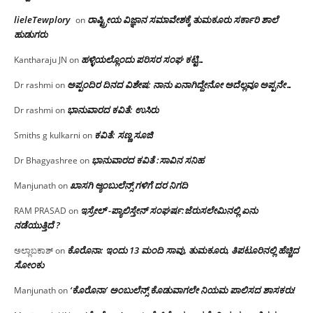
lieleTewplory
ರಾಷ್ಟ್ರೀಯ ವಿಜ್ಞಾನ ಸಮಾವೇಶಕ್ಕೆ‌ ತುಮಕೂರು ಸರ್ಕಾರಿ ಶಾಲೆ
on
ಹುಡುಗರು
ಹಳ್ಳಿಯಲ್ಲೊಂದು ಪರಿಸರ ಸಂಘ ಕಟ್ಟಿ…
Kantharaju JN
on
ಅಪ್ಪಂದಿರ ದಿನದ ವಿಶೇಷ: ನಾನು ಏನಾಗಿದ್ದೇನೋ‌ ಅದೆಲ್ಲವೂ ಅಪ್ಪನೇ…
Dr rashmi
on
ಭಾನುವಾರದ ಕವಿತೆ: ಉಸಿರು
Dr rashmi
on
ಕವಿತೆ: ಸಣ್ಣ ಸೂಜಿ
Smiths g kulkarni
on
ಭಾನುವಾರದ ಕವಿತೆ :ಸಾವಿನ ಸನಿಹ
Dr Bhagyashree
on
ಖಾಸಗಿ ಆ್ಯಂಬುಲೆನ್ಸ್ ಗಳಿಗೆ ದರ ನಿಗದಿ
Manjunath
on
ಇಸ್ರೇಲ್ -ಪ್ಯಾಲಿಸ್ತೇನ್ ಸಂಘರ್ಷ:ಜೆರುಸಲೇಮಿನಲ್ಲಿ ಏನು
RAM PRASAD
on
ನಡೆಯುತ್ತಿದೆ ?
ಕೊರೊನಾ: ಇಂದು 13 ಮಂದಿ ಸಾವು, ತುಮಕೂರು, ತಿಪಟೂರಿನಲ್ಲಿ ಹೆಚ್ಚಿದ
ಅಲ್ಲಾಬಕಾಶ್
on
ಸೋಂಕು
‘ಕೊರೊನಾ’ ಅಂಬುಲೆನ್ಸ್ ಕೊಡುವಾಗಲೇ ನಿಯಮ ಪಾಲಿಸದ ಶಾಸಕರು!
Manjunath
on