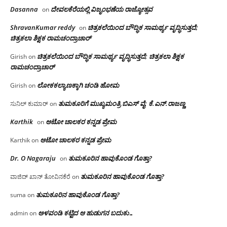
Dasanna
ದೇವಲಕೆರೆಯಲ್ಲಿ ವಿಜೃಂಭಣೆಯ ರಾಜ್ಯೋತ್ಸವ
on
ShravanKumar reddy
ಚಿತ್ರಕಲೆಯಿಂದ ಬೌದ್ಧಿಕ ಸಾಮರ್ಥ್ಯ ವೃದ್ಧಿಸುತ್ತದೆ;
on
ಚಿತ್ರಕಲಾ ಶಿಕ್ಷಕ ರಾಮಚಂದ್ರಾಚಾರ್
ಚಿತ್ರಕಲೆಯಿಂದ ಬೌದ್ಧಿಕ ಸಾಮರ್ಥ್ಯ ವೃದ್ಧಿಸುತ್ತದೆ; ಚಿತ್ರಕಲಾ ಶಿಕ್ಷಕ
Girish
on
ರಾಮಚಂದ್ರಾಚಾರ್
ಲೋಕಕಲ್ಯಾಣಕ್ಕಾಗಿ ಚಂಡಿ ಹೋಮ
Girish
on
ತುಮಕೂರಿಗೆ ಮುಖ್ಯಮಂತ್ರಿ ಬಿಎಸ್ ವೈ: ಕೆ.ಎನ್.ರಾಜಣ್ಣ
ಸುನಿಲ್ ಕುಮಾರ್
on
Karthik
ಆಟೋ ಚಾಲಕರ ಕನ್ನಡ ಪ್ರೇಮ
on
ಆಟೋ ಚಾಲಕರ ಕನ್ನಡ ಪ್ರೇಮ
Karthik
on
Dr. O Nagaraju
ತುಮಕೂರಿನ ಹಾವುಕೊಂಡ ಗೊತ್ತಾ?
on
ತುಮಕೂರಿನ ಹಾವುಕೊಂಡ ಗೊತ್ತಾ?
ವಾಜಿದ್ ಖಾನ್ ತೋವಿನಕೆರೆ
on
ತುಮಕೂರಿನ ಹಾವುಕೊಂಡ ಗೊತ್ತಾ?
suma
on
ಅಳವಂಡಿ ಕಟ್ಟಿದ ಆ ಹುಡುಗನ ಬದುಕು…
admin
on