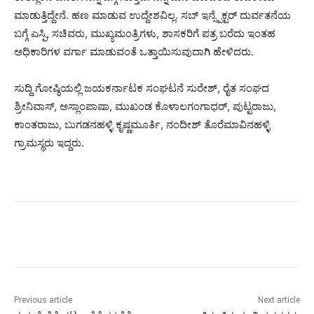
ಮಾಡುತ್ತಿದ್ದೇನೆ. ಹಣ ಮಾಡುವ ಉದ್ದೇಶವಿಲ್ಲ. ಸಬ್ ಇನ್ಸ್ಪೆಕ್ಟರ್ ದುರ್ವತನೆಯ
ಬಗ್ಗೆ ಎಸ್ಪಿ, ಸಚಿವರು, ಮುಖ್ಯಮಂತ್ರಿಗಳು, ಶಾಸಕರಿಗೆ ಪತ್ರ ಬರೆದು ಇಂತಹ
ಅಧಿಕಾರಿಗಳ ವರ್ಗಾ ಮಾಡುವಂತೆ ಒತ್ತಾಯಿಸುವುದಾಗಿ ಹೇಳಿದರು.
ಸುದ್ದಿ ಗೋಷ್ಠಿಯಲ್ಲಿ ಜಯಕರ್ನಾಟಕ ಸಂಘಟನೆ ಸುರೇಶ್, ರೈತ ಸಂಘದ
ಶ್ರೀನಿವಾಸ್, ಅಸ್ಲಾಂಪಾಷಾ, ಮುಖಂಡ ಕೊಳಾಲಗಂಗಾಧರ್, ಪುಟ್ಟರಾಜು,
ಕಾಂತರಾಜು, ಬುಗಡನಹಳ್ಳಿ ಕೃಷ್ಣಮೂರ್ತಿ, ನಂದೀಶ್ ತೊರೆಮಾವಿನಹಳ್ಳಿ
ಗ್ರಾಮಸ್ಥರು ಇದ್ದರು.
Previous article
Next article