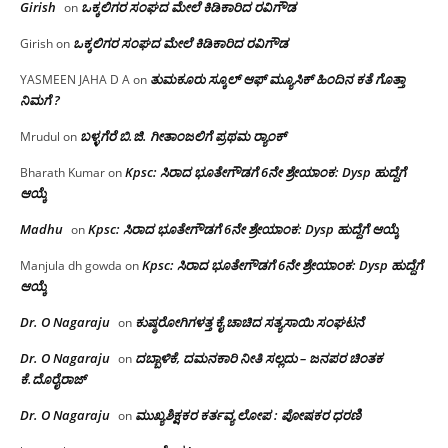
Girish
ಒಕ್ಕಲಿಗರ ಸಂಘದ ಮೇಲೆ ಕಿಡಿಕಾರಿದ ರವಿಗೌಡ
on
ಒಕ್ಕಲಿಗರ ಸಂಘದ ಮೇಲೆ ಕಿಡಿಕಾರಿದ ರವಿಗೌಡ
Girish
on
ತುಮಕೂರು ಸ್ಕೂಲ್ ಆಫ್ ಮ್ಯೂಸಿಕ್ ಹಿಂದಿನ ಕತೆ ಗೊತ್ತಾ
YASMEEN JAHA D A
on
ನಿಮಗೆ ?
ಬಳ್ಳಗೆರೆ ಬಿ.ಜಿ. ಗೀತಾಂಜಲಿಗೆ ಪ್ರಥಮ ರ‌್ಯಾಂಕ್
Mrudul
on
Kpsc: ಸಿರಾದ ಭೂತೇಗೌಡಗೆ 6ನೇ ಶ್ರೇಯಾಂಕ: Dysp ಹುದ್ದೆಗೆ
Bharath Kumar
on
ಆಯ್ಕೆ
Madhu
Kpsc: ಸಿರಾದ ಭೂತೇಗೌಡಗೆ 6ನೇ ಶ್ರೇಯಾಂಕ: Dysp ಹುದ್ದೆಗೆ ಆಯ್ಕೆ
on
Kpsc: ಸಿರಾದ ಭೂತೇಗೌಡಗೆ 6ನೇ ಶ್ರೇಯಾಂಕ: Dysp ಹುದ್ದೆಗೆ
Manjula dh gowda
on
ಆಯ್ಕೆ
Dr. O Nagaraju
ಕುಷ್ಠರೋಗಿಗಳತ್ತ ಕೈ ಚಾಚಿದ ಸತ್ಯಸಾಯಿ ಸಂಘಟನೆ
on
Dr. O Nagaraju
ದಬ್ಬಾಳಿಕೆ, ದಮನಕಾರಿ ನೀತಿ ಸಲ್ಲದು – ಜನಪರ ಚಿಂತಕ
on
ಕೆ.ದೊರೈರಾಜ್
Dr. O Nagaraju
ಮುಖ್ಯಶಿಕ್ಷಕರ ಕರ್ತವ್ಯ ಲೋಪ : ಪೋಷಕರ ಧರಣಿ
on