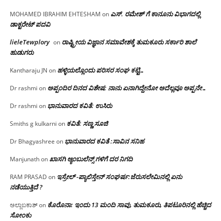
ಎಸ್. ರಮೇಶ್ ಗೆ ಕಾನೂನು ವಿಭಾಗದಲ್ಲಿ
MOHAMED IBRAHIM EHTESHAM
on
ಡಾಕ್ಟರೇಟ್ ಪದವಿ
lieleTewplory
ರಾಷ್ಟ್ರೀಯ ವಿಜ್ಞಾನ ಸಮಾವೇಶಕ್ಕೆ‌ ತುಮಕೂರು ಸರ್ಕಾರಿ ಶಾಲೆ
on
ಹುಡುಗರು
ಹಳ್ಳಿಯಲ್ಲೊಂದು ಪರಿಸರ ಸಂಘ ಕಟ್ಟಿ…
Kantharaju JN
on
ಅಪ್ಪಂದಿರ ದಿನದ ವಿಶೇಷ: ನಾನು ಏನಾಗಿದ್ದೇನೋ‌ ಅದೆಲ್ಲವೂ ಅಪ್ಪನೇ…
Dr rashmi
on
ಭಾನುವಾರದ ಕವಿತೆ: ಉಸಿರು
Dr rashmi
on
ಕವಿತೆ: ಸಣ್ಣ ಸೂಜಿ
Smiths g kulkarni
on
ಭಾನುವಾರದ ಕವಿತೆ :ಸಾವಿನ ಸನಿಹ
Dr Bhagyashree
on
ಖಾಸಗಿ ಆ್ಯಂಬುಲೆನ್ಸ್ ಗಳಿಗೆ ದರ ನಿಗದಿ
Manjunath
on
ಇಸ್ರೇಲ್ -ಪ್ಯಾಲಿಸ್ತೇನ್ ಸಂಘರ್ಷ:ಜೆರುಸಲೇಮಿನಲ್ಲಿ ಏನು
RAM PRASAD
on
ನಡೆಯುತ್ತಿದೆ ?
ಕೊರೊನಾ: ಇಂದು 13 ಮಂದಿ ಸಾವು, ತುಮಕೂರು, ತಿಪಟೂರಿನಲ್ಲಿ ಹೆಚ್ಚಿದ
ಅಲ್ಲಾಬಕಾಶ್
on
ಸೋಂಕು