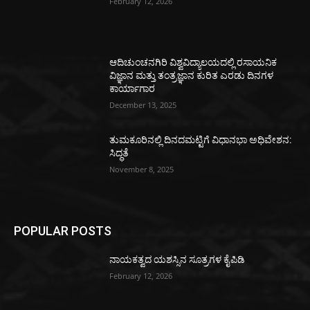
February 12, 2026
ಆದಿಚುಂಚನಗಿರಿ ವಿಶ್ವವಿದ್ಯಾಲಯದಲ್ಲಿ ರಸಾಯನಿಕ
ವಿಜ್ಞಾನ ಮತ್ತು ತಂತ್ರಜ್ಞಾನ ಕುರಿತ ಎರಡು ದಿನಗಳ
ಕಾರ್ಯಾಗಾರ
December 13, 2025
ತುಮಕೂರಿನಲ್ಲಿ ದಿನದಮಟ್ಟಿಗೆ ವಿಧಾನಭಾ ಅಧಿವೇಶನ:
ಸಿದ್ಧತೆ
November 8, 2025
POPULAR POSTS
ನಾಯಕತ್ವದ ಯಶಸ್ಸಿನ ಸೂತ್ರಗಳ ಕೈಪಿಡಿ
February 12, 2026