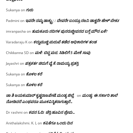
ಗುರು
Sukanya
on
ಇವರೇ ನಮ್ಮ ಡಾಕ್ಟ್ರು; : ದೇವರೇ ಬಂದ್ರೂ ರಜನಿ ಡಾಕ್ಟರೇ ಹೇಳ್ ಬೇಕು!
Padmini
on
ತುಮಕೂರು ನದಿಗಳ ಪುನರುಜ್ಜೀವನದ ಬಗ್ಗೆ ಮೌನ ಏಕೆ?
imranpasha
on
ಕದ್ದುಮುಚ್ಚಿ ಮದುವೆ ತಡೆದ ಅಧಿಕಾರಿಗಳ ತಂಡ
Varadaraju K
on
ಮಳೆ: ಬಿದ್ದ ಮರ, ಸಿಡಿಲಿಗೆ 5 ಮೇಕೆ ಸಾವು
Chikkanna SD
on
ಪತ್ರಕರ್ತ ಚಿದುಗೆ ವೈ.ಕೆ.ರಾಮಯ್ಯ ಪ್ರಶಸ್ತಿ
Jayashri
on
ಕೊಳಲ ಕರೆ
Sukanya
on
ಕೊಳಲ ಕರೆ
Sukanya
on
ಚಾ ಶಿ ಜಯಕುಮಾರ್ ಕೃಷ್ಣರಾಜಪೇಟೆ.ಮಂಡ್ಯ ಜಿಲ್ಲೆ.
ಮಂಡ್ಯ: ಈ ಸರ್ಕಾರಿ ಶಾಲೆ
on
ನೋಡಿದರೆ ಎಂಥವರೂ ಮೂಕವಿಸ್ಮಿತರಾಗುತ್ತಾರೆ…
ಕವನ ಓದಿ: ಚೆರ್ರಿ ಹೂವಿನ ಪ್ರೇಮ…
Dr rashmi
on
ಕವಿತೆಗೂ ಒಂದು ದಿನ
Anithalakshmi. K. L
on