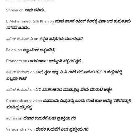
ನಾನು ಬಿದಿರು…
Shreya
on
ಮಾಜಿ ಶಾಸಕ ರಫೀಕ್ ಕೆಲಸಕ್ಕೆ ಫಿದಾ ಆದ ತುಮಕೂರು
B.Mohammed Raffi Khan
on
ನಗರದ ಜನರು…
ಕನ್ನಡ ಪತ್ರಿಕೆಗಳು ಮುಂದೇನು?
ಸುನಿಲ್ ಕುಮಾರ್.ವಿ
on
ಅಜ್ಞಾತಿಗಳ ಆತ್ಮ ಚರಿತ್ರೆ
Rajani
on
LockDown: ಇಲ್ನೋಡಿ ಹಳ್ಳಿಗರ ಶೈಲಿ..
Praneeth
on
ಬಸ್, ರೈಲು ಇಲ್ಲ; ವಿ.ವಿ.ಗಳಿಗೆ ರಜೆ ಸಾರಿದ UGC, 9 ಜಿಲ್ಲೆಗಳಲ್ಲಿ
ಸುನಿಲ್ ಕುಮಾರ್
on
ಎಲ್ಲವೂ ಕಡಿತ
LIC ಖಾಸಗೀಕರಣ ಮಾಡುತ್ತಿಲ್ಲ, ಷೇರು ಮಾರಾಟ ಅಷ್ಟೇ
ಸುನಿಲ್ ಕುಮಾರ್
on
ಬಡಪಾಯಿ ಮಿತ್ರನನ್ನು ಒಂದು ಗಂಟೆ ಕಾಲ ಅರಣ್ಯ ಸಚಿವರನ್ನಾಗಿ
Chandrakanthavh
on
ಮಾಡಿದ್ದ ಚನ್ನಿಗಪ್ಪ!
ದೇವರ ಕುದುರೆಗೆ ವೀಚಿ ಪ್ರಶಸ್ತಿಯ ಗರಿ
admin
on
ದೇವರ ಕುದುರೆಗೆ ವೀಚಿ ಪ್ರಶಸ್ತಿಯ ಗರಿ
Varadendra k
on