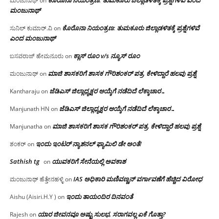
ಕೊರೊನಾ ನಿಯಂತ್ರಣ: ತುಮಕೂರು ಜಿಲ್ಲಾಡಳಿತಕ್ಕೆ ಪ್ರಶ್ನೆಗಳಿವೆ ಎಂದ
ಮಂಜುನಾಥ್
on
ಮಂಜು‌ನಾಥ್
ಕೊರೊನಾ ನಿಯಂತ್ರಣ: ತುಮಕೂರು ಜಿಲ್ಲಾಡಳಿತಕ್ಕೆ ಪ್ರಶ್ನೆಗಳಿವೆ
ಸುನಿಲ್ ಕುಮಾರ್.ವಿ
on
ಎಂದ ಮಂಜು‌ನಾಥ್
ಕ್ಲಾಸ್ ರೂಂ v/s ನ್ಯೂಸ್ ರೂಂ
ಬಸವರಾಜ್ ಹೇಮನೂರು
on
ಮಾಜಿ ಶಾಸಕರಿಗೆ ಶಾಸಕ ಗೌರಿಶಂಕರ್ ಪತ್ರ, ಕೇಳಿದ್ದಾರೆ ಹಲವು ಪ್ರಶ್ನೆ
ಮಂಜುನಾಥ್
on
ಜೆಡಿಎಸ್ ಜಿಲ್ಲಾಧ್ಯಕ್ಷರ ಆಯ್ಕೆಗೆ ನಡೆದಿದೆ ಲೆಕ್ಕಾಚಾರ…
Kantharaju
on
ಜೆಡಿಎಸ್ ಜಿಲ್ಲಾಧ್ಯಕ್ಷರ ಆಯ್ಕೆಗೆ ನಡೆದಿದೆ ಲೆಕ್ಕಾಚಾರ…
Manjunath HN
on
ಮಾಜಿ ಶಾಸಕರಿಗೆ ಶಾಸಕ ಗೌರಿಶಂಕರ್ ಪತ್ರ, ಕೇಳಿದ್ದಾರೆ ಹಲವು ಪ್ರಶ್ನೆ
Manjunatha
on
ಇಂದು ಇಂಟರ್ ನ್ಯಾಶನಲ್ ಫ್ಯಾಮಿಲಿ ಡೇ ಅಂತೆ!
ಶಂಕರ್
on
Sathish tg
ಯುವಕರಿಗೆ ಸೇನೆಯಲ್ಲಿ ಅವಕಾಶ
on
IAS ಅಧಿಕಾರಿ ಮಣಿವಣ್ಣನ್ ವರ್ಗಾವಣೆಗೆ ಹೆಚ್ಚಿದ‌ ವಿರೋಧ
ಮಂಜುನಾಥ್ ಹೆತ್ತೇನಹಳ್ಳಿ
on
ಇಂದು ತಾಯಂದಿರ ದಿನವಂತೆ
Aishu (Aisiri.H.Y )
on
ಯಾರ ಜೀವನವೂ ಅಷ್ಟು ಸುಲಭ, ಸರಾಗವಲ್ಲ ಏಕೆ ಗೊತ್ತಾ?
Rajesh
on