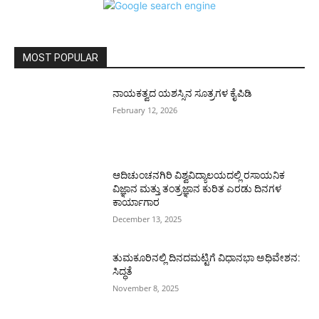
MOST POPULAR
ನಾಯಕತ್ವದ ಯಶಸ್ಸಿನ ಸೂತ್ರಗಳ ಕೈಪಿಡಿ
February 12, 2026
ಆದಿಚುಂಚನಗಿರಿ ವಿಶ್ವವಿದ್ಯಾಲಯದಲ್ಲಿ ರಸಾಯನಿಕ
ವಿಜ್ಞಾನ ಮತ್ತು ತಂತ್ರಜ್ಞಾನ ಕುರಿತ ಎರಡು ದಿನಗಳ
ಕಾರ್ಯಾಗಾರ
December 13, 2025
ತುಮಕೂರಿನಲ್ಲಿ ದಿನದಮಟ್ಟಿಗೆ ವಿಧಾನಭಾ ಅಧಿವೇಶನ:
ಸಿದ್ಧತೆ
November 8, 2025