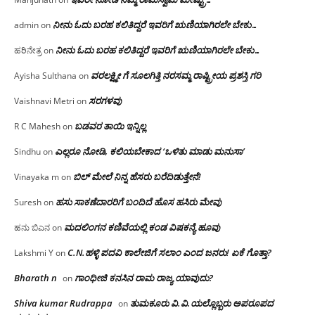
ನೀನು ಓದು ಬರಹ ಕಲಿತಿದ್ದರೆ ಇವರಿಗೆ ಋಣಿಯಾಗಿರಲೇ ಬೇಕು…
admin
on
ನೀನು ಓದು ಬರಹ ಕಲಿತಿದ್ದರೆ ಇವರಿಗೆ ಋಣಿಯಾಗಿರಲೇ ಬೇಕು…
ಹರಿನೇತ್ರ
on
ವರಲಕ್ಷ್ಮೀ ಗೆ ಸೂಲಗಿತ್ತಿ ನರಸಮ್ಮ‌ ರಾಷ್ಟ್ರೀಯ ಪ್ರಶಸ್ತಿ ಗರಿ
Ayisha Sulthana
on
ಸರಗಳವು
Vaishnavi Metri
on
ಬಡವರ ತಾಯಿ ಇನ್ನಿಲ್ಲ
R C Mahesh
on
ಎಲ್ಲರೂ ನೋಡಿ, ಕಲಿಯಬೇಕಾದ ‘ಒಳಿತು ಮಾಡು ಮನುಸಾ’
Sindhu
on
ಬಿಲ್ ಮೇಲೆ ನಿನ್ನ ಹೆಸರು ಬರೆದಿಡುತ್ತೇನೆ!
Vinayaka m
on
ಹಸು ಸಾಕಣೆದಾರರಿಗೆ ಬಂದಿದೆ ಹೊಸ ಹಸಿರು ಮೇವು
Suresh
on
ಮದಲಿಂಗನ ಕಣಿವೆಯಲ್ಲಿ ಕಂಡ ವಿಷಕನ್ಯೆ ಹೂವು
ಹನು ಬಿಎನ
on
C.N.ಹಳ್ಳಿ ಪದವಿ ಕಾಲೇಜಿಗೆ ಸಲಾಂ‌ ಎಂದ ಜನರು! ಏಕೆ ಗೊತ್ತಾ?
Lakshmi Y
on
Bharath n
ಗಾಂಧೀಜಿ ಕನಸಿನ ರಾಮ ರಾಜ್ಯ ಯಾವುದು?
on
Shiva kumar Rudrappa
ತುಮಕೂರು‌ ವಿ.ವಿ.ಯಲ್ಲೊಬ್ಬರು ಅಪರೂಪದ
on