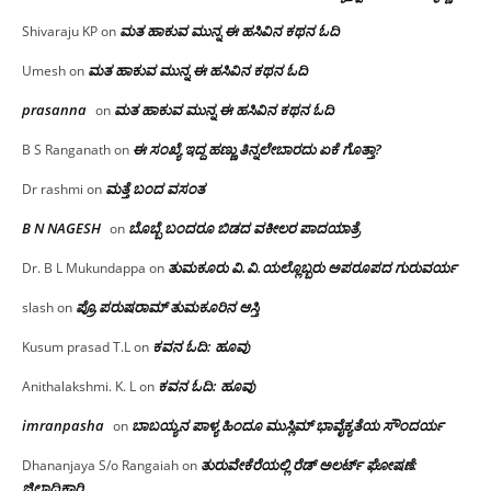
ಮತ ಹಾಕುವ ಮುನ್ನ ಈ ಹಸಿವಿನ ಕಥನ ಓದಿ
Shivaraju KP
on
ಮತ ಹಾಕುವ ಮುನ್ನ ಈ ಹಸಿವಿನ ಕಥನ ಓದಿ
Umesh
on
prasanna
ಮತ ಹಾಕುವ ಮುನ್ನ ಈ ಹಸಿವಿನ ಕಥನ ಓದಿ
on
ಈ ಸಂಖ್ಯೆ ಇದ್ದ ಹಣ್ಣು ತಿನ್ನಲೇಬಾರದು ಏಕೆ ಗೊತ್ತಾ?
B S Ranganath
on
ಮತ್ತೆ ಬಂದ ವಸಂತ
Dr rashmi
on
B N NAGESH
ಬೊಬ್ಬೆ ಬಂದರೂ ಬಿಡದ ವಕೀಲರ ಪಾದಯಾತ್ರೆ
on
ತುಮಕೂರು‌ ವಿ.ವಿ.ಯಲ್ಲೊಬ್ಬರು ಅಪರೂಪದ ಗುರುವರ್ಯ
Dr. B L Mukundappa
on
ಪ್ರೊ.ಪರುಷರಾಮ್ ತುಮಕೂರಿನ ಆಸ್ತಿ
slash
on
ಕವನ ಓದಿ: ಹೂವು
Kusum prasad T.L
on
ಕವನ ಓದಿ: ಹೂವು
Anithalakshmi. K. L
on
imranpasha
ಬಾಬಯ್ಯನ ಪಾಳ್ಯ ಹಿಂದೂ ಮುಸ್ಲಿಮ್ ಭಾವೈಕ್ಯತೆಯ ಸೌಂದರ್ಯ
on
ತುರುವೇಕೆರೆಯಲ್ಲಿ ರೆಡ್ ಅಲರ್ಟ್ ಘೋಷಣೆ:
Dhananjaya S/o Rangaiah
on
ಜಿಲ್ಲಾಧಿಕಾರಿ