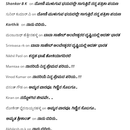
Shankar B K
ದೋಣಿ ಮುಳುಗುವ ಭಯದಲ್ಲೇ ಸಾಗುತ್ತಿದೆ ನನ್ನ ಪತ್ರಿಕಾ ಪಯಣ
on
ದೋಣಿ ಮುಳುಗುವ ಭಯದಲ್ಲೇ ಸಾಗುತ್ತಿದೆ ನನ್ನ ಪತ್ರಿಕಾ ಪಯಣ
ಸುನಿಲ್ ಕುಮಾರ್.ವಿ
on
Karthik
ನಾನು ಬಿದಿರು…
on
ಬಾಬಾ ಸಾಹೇಬ್ ಅಂಬೇಡ್ಕರರ ದೃಷ್ಟಿಯಲ್ಲಿ ಆದರ್ಶ ಭಾರತ
ಮಂಜುನಾಥ್ ಹೆತ್ತೇನಹಳ್ಳಿ
on
ಬಾಬಾ ಸಾಹೇಬ್ ಅಂಬೇಡ್ಕರರ ದೃಷ್ಟಿಯಲ್ಲಿ ಆದರ್ಶ ಭಾರತ
Srinivasa rk
on
ಕನ್ನಡ ಭಾಷೆ ಶೋಕಿಯಾಗದಿರಲಿ
Nikhil Patil
on
ನಾನರಿಯೆ ನಿನ್ನ ಪ್ರೇಮದ ಪರಿಯ…!!!
Mamtaa
on
ನಾನರಿಯೆ ನಿನ್ನ ಪ್ರೇಮದ ಪರಿಯ…!!!
Vinod Kumar
on
ಅಮ್ಮನ ವಾರವೂ, ಗಿಣ್ಣಿನ ಸೊಬಗೂ…
ವಸಂತ್ ಗೌಡ
on
ನನ್ನೊಳಗಿನ ಜೀವವೇ……
Kiran
on
ಅಮ್ಮನ ವಾರವೂ, ಗಿಣ್ಣಿನ ಸೊಬಗೂ…
ಲೋಕೇಶ್ ಭೈರನಾಯ್ಕನಹಳ್ಳಿ
on
ಅಮೃತ ಶ್ರೀಕಾಂತ್
ನಾನು ಬಿದಿರು…
on
ನಾನು ಬಿದಿರು…
Akhilesh.m.k
on