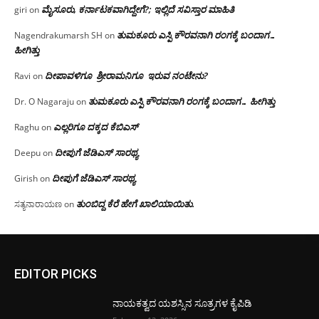
ಮೈಸೂರು, ಕರ್ನಾಟಕವಾಗಿದ್ದೇಗೆ?; ಇಲ್ಲಿದೆ ಸವಿಸ್ತಾರ ಮಾಹಿತಿ
giri
on
ತುಮಕೂರು ಎಸ್ಪಿ ಕೌರವನಾಗಿ ರಂಗಕ್ಕೆ ಬಂದಾಗ…
Nagendrakumarsh SH
on
ಹೀಗಿತ್ತು
ದೀಪಾವಳಿಗೂ ಶ್ರೀರಾಮನಿಗೂ ಇರುವ ನಂಟೇನು?
Ravi
on
ತುಮಕೂರು ಎಸ್ಪಿ ಕೌರವನಾಗಿ ರಂಗಕ್ಕೆ ಬಂದಾಗ… ಹೀಗಿತ್ತು
Dr. O Nagaraju
on
ಎಲ್ಲರಿಗೂ ದಕ್ಕದ ಕೆಬಿಎಸ್
Raghu
on
ದೀಪುಗೆ ಜೆಡಿಎಸ್ ಸಾರಥ್ಯ
Deepu
on
ದೀಪುಗೆ ಜೆಡಿಎಸ್ ಸಾರಥ್ಯ
Girish
on
ತುಂಬಿದ್ದ ಕೆರೆ ಹೇಗೆ ಖಾಲಿಯಾಯಿತು.
ಸತ್ಯನಾರಾಯಣ
on
EDITOR PICKS
ನಾಯಕತ್ವದ ಯಶಸ್ಸಿನ ಸೂತ್ರಗಳ ಕೈಪಿಡಿ