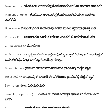
‘ಕೊರೊನಾ’ ಅಂಬುಲೆನ್ಸ್ ಕೊಡುವಾಗಲೇ ನಿಯಮ ಪಾಲಿಸದ ಶಾಸಕರು!
Manjunath
on
‘ಕೊರೊನಾ’ ಅಂಬುಲೆನ್ಸ್ ಕೊಡುವಾಗಲೇ ನಿಯಮ ಪಾಲಿಸದ
Manjunath HN
on
ಶಾಸಕರು!
ಕೋವಿಡ್ ನಿಂದ ತಾಯಿ ಸಾವು ಕೇಳಿದ ಮಗಳು ಹೃದಯಾಘಾತಕ್ಕೆ ಬಲಿ
Bharath
on
ಭಾನುವಾರದ ಕವಿತೆ: ಕೊರೊನಾ ಪೀಡಿತರು ಓದಲೇಬೇಕಾದ- ನದಿ
Prakash. B
on
ಕೋರೋಣ
G L Devaraja
on
ಆಸ್ತಿಯಲ್ಲಿ ಹೆಣ್ಣು ಮಕ್ಕಳಿಗೆ ಸಮಭಾಗ; ಅಂಬೇಡ್ಕರ್
ಚಾ ಶಿ ಜಯಕುಮಾರ್ ಕೃಷ್ಣರಾಜಪೇಟೆ
on
ಏನು ಹೇಳಿದ್ರು ಗೊತ್ತಾ, ಏನ್ ತ್ಯಾಗ ಮಾಡಿದ್ರು ಗೊತ್ತಾ…
ಥಾಮ್ಸನ್ ರಾಯಿಟರ್ಸ್ ವರದಿಯೂ ಭಾರತದಲ್ಲಿ ಹೆಣ್ಣಿನ ಸ್ಥಾನ‌
Nagashtee
on
ಥಾಮ್ಸನ್ ರಾಯಿಟರ್ಸ್ ವರದಿಯೂ ಭಾರತದಲ್ಲಿ ಹೆಣ್ಣಿನ ಸ್ಥಾನ‌
ಆರ್.ಸಿ.ಮಹೇಶ್
on
ಗುಸು ಗುಸು ಪಿಸು ಪಿಸು
Savitha
on
ನೀನು ಓದು ಬರಹ ಕಲಿತಿದ್ದರೆ ಇವರಿಗೆ ಋಣಿಯಾಗಿರಲೇ
manjula(roopa babu)
on
ಬೇಕು…
ಇವರೇ‌ ನೋಡಿ‌ ನಮ್ಮ‌ ರಾಮಸ್ವಾಮಿ ಮೇಷ್ಟ್ರು…
Manjunath
on