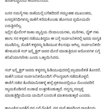
ತೊಡಗಿದ್ದಾರೆಂದು ಆರೋಪಿಸಿದರು.
ಜನರ ಸಮಸ್ಯೆಗಳು ಠಾಣೆಯಲ್ಲಿ ಬಗೆಹರಿದರೆ ನಮ್ಮಂತಹ ಮುಖಂಡರು,
ಜನಪ್ರತಿನಿಧಿಗಳನ್ನು ಠಾಣೆಗೆ ಕರೆದುಕೊಂಡು ಹೋಗುವ ಪ್ರಮೇಯವೇ
ಬರುತ್ತಿರಲಿಲ್ಲ.
ಇಲ್ಲಿನ ಪೊಲೀಸ್ ಠಾಣಾ ವ್ಯಾಪ್ತಿಯ ದೇವಾಲಯಗಳು, ಮನೆಗಳು, ಬೈಕ್ ಗಳು
ಹಾಗು ಸರ ಕಳ್ಳತನ ನಡೆಯುತಿದ್ದರೂ ಈ ಬಗ್ಗೆ ಸಾರ್ವಜನಿಕರಲ್ಲಿ ಇವರು ಜಾಗೃತಿ
ಮೂಡಿಸಿಲ್ಲ. ಜೊತೆಗೆ ಕಳ್ಳರನ್ನು ಹಿಡಿಯುವ ಕೆಲಸವೂ ಆಗಿಲ್ಲ. ಸಾರ್ವಜನಿಕರೇ
ಹೇಳುವಂತೆ ಸಬ್ ಇನ್ಸ್ಪೆಕ್ಟರ್ ಅವರ ಮೇಲೆ ಮಾಡುತ್ತಿರುವ ಆರೋಪಗಳ ಬಗ್ಗೆ
ತನಿಖೆಯಾಗಬೇಕು ಎಂದು ಒತ್ತಾಯಿಸಿದರು.
ಸಬ್ ಇನ್ಸ್ಪೆಕ್ಟರ್ ಅವರು ಕಳ್ಳರನ್ನು ಹಿಡಿಯುವುದರಲ್ಲಿ ಪ್ರಾಮಾಣಿಕತೆ ತೋರಲಿ.
ಠಾಣೆಗೆ ಬರುವ ಸಾರ್ವಜನಿಕರೊಂದಿಗೆ ಸೌಜನ್ಯವಾಗಿ ನಡೆದುಕೊಳ್ಳಲಿ.
ಈಚೆಗೆ ನಡೆದ ತೊರೆಮಾವಿನಹಳ್ಳಿ ಹಲ್ಲೆ ಪ್ರಕರಣದಲ್ಲಿಯೂ ನೊಂದವರಿಗೆ
ನ್ಯಾಯಕೊಡಿಸದೆ ಉಡಾಫೆ ಉತ್ತರಕೊಡುತ್ತಾರೆ. ನನ್ನನ್ನು ದಲ್ಲಾಳ್ಳಿ
ಮಾಡುತ್ತಿದ್ದೀಯೆಂದು ಬಾಯಿಗೆ ಬಂದಂತೆ ಮಾತನಾಡುತ್ತಾರೆ ಎಂದರು.
ತಾಲ್ಲೂಕಿನ ಜನತೆಗೆ ನನ್ನ ಬಗ್ಗೆ ಗೊತ್ತಿದೆ. ನನ್ನ ಮನೆ ಹಣದಿಂದ ರಾಜಕೀಯ