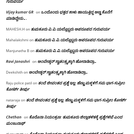
ಗುರುವರ್ಯ
Vijay kumar GR
ಒಂದೊಂದು ಭತ್ತದ ಕಾಳು ಹಾಯುತ್ತಿದ್ದ ಅಣ್ಣ ಕೊನೆಗೆ
on
ಮಾಡಿದ್ದೇನು….
ತುಮಕೂರು‌ ವಿ.ವಿ.ಯಲ್ಲೊಬ್ಬರು ಅಪರೂಪದ ಗುರುವರ್ಯ
MAHESH.H
on
ತುಮಕೂರು‌ ವಿ.ವಿ.ಯಲ್ಲೊಬ್ಬರು ಅಪರೂಪದ ಗುರುವರ್ಯ
Mahalakshmi
on
ತುಮಕೂರು‌ ವಿ.ವಿ.ಯಲ್ಲೊಬ್ಬರು ಅಪರೂಪದ ಗುರುವರ್ಯ
Manjunatha B
on
Ravi Janashri
ಅಂಬೇಡ್ಕರ್ ಸ್ವಾತಂತ್ರ್ಯಕ್ಕಾಗಿ ಹೋರಾಡಿದ್ರಾ…
on
ಅಂಬೇಡ್ಕರ್ ಸ್ವಾತಂತ್ರ್ಯಕ್ಕಾಗಿ ಹೋರಾಡಿದ್ರಾ…
Deekshith
on
ತಂದೆ ಜೀವಂತದ ಪ್ರಶ್ನೆ ಇಲ್ಲ: ಹೆಣ್ಣು ಮಕ್ಕಳಿಗೆ ಸಮ ಭಾಗ-ಸುಪ್ರೀಂ
Raju police patil
on
ಕೋರ್ಟ್ ತೀರ್ಪು
ತಂದೆ ಜೀವಂತದ ಪ್ರಶ್ನೆ ಇಲ್ಲ: ಹೆಣ್ಣು ಮಕ್ಕಳಿಗೆ ಸಮ ಭಾಗ-ಸುಪ್ರೀಂ ಕೋರ್ಟ್
nataraja
on
ತೀರ್ಪು
Chethan
ಕೊರೊನಾ ನಿಯಂತ್ರಣ: ತುಮಕೂರು ಜಿಲ್ಲಾಡಳಿತಕ್ಕೆ ಪ್ರಶ್ನೆಗಳಿವೆ ಎಂದ
on
ಮಂಜು‌ನಾಥ್