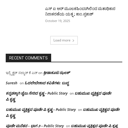
ಎಸ್ ಐ ಆರ್ ಮೂಲಕಹಿಂಬಾಗಿಲಿಂದ ಮತಾಧಿಕಾರ
ನಿರಾಕರಣೆಯ ಯತ್ನ ; ಕಾಂ.ಪ್ರಕಾಶ್
October 19, 2025
Load more
RECENT COMMENTS
ಕ್ರೀಡಾಕೂಟ ಝಲಕ್
ಇನ್ಸ್ಪೆಕ್ಟರ್ ಸಲ್ಮಾನ್ ಕೆ ಎನ್
on
Suresh
ಓದಲೇಬೇಕಾದ‌ ಕವಿತೆಗಳು: ಬುದ್ಧ
on
ಕನ್ನಡಕ್ಕಾಗಿ ಜೈಲು ಸೇರಿದ ಕೃಷ್ಣ – Public Story
ಬಹುಮುಖ ವ್ಯಕ್ತಿತ್ವದ ವೂಡೇ
on
ಪಿ.ಕೃಷ್ಣ
ಬಹುಮುಖ ವ್ಯಕ್ತಿತ್ವದ ವೂಡೇ ಪಿ.ಕೃಷ್ಣ – Public Story
ಬಹುಮುಖ ವ್ಯಕ್ತಿತ್ವದ ವೂಡೇ
on
ಪಿ.ಕೃಷ್ಣ
ವೂಡೇ ಮನೆತನ – ಭಾಗ ೨ – Public Story
ಬಹುಮುಖ ವ್ಯಕ್ತಿತ್ವದ ವೂಡೇ ಪಿ.ಕೃಷ್ಣ
on