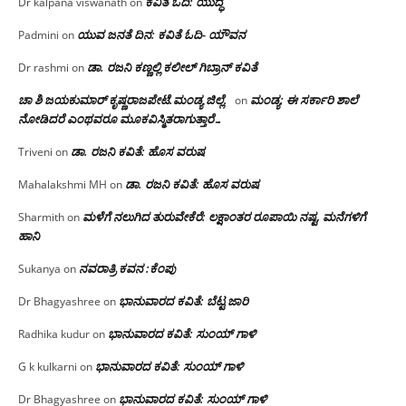
ಕವಿತೆ ಓದಿ: ಯುದ್ಧ
Dr kalpana viswanath
on
ಯುವ ಜನತೆ ದಿನ: ಕವಿತೆ ಓದಿ- ಯೌವನ
Padmini
on
ಡಾ. ರಜನಿ‌ ಕಣ್ಣಲ್ಲಿ ಕಲೀಲ್ ಗಿಬ್ರಾನ್ ಕವಿತೆ
Dr rashmi
on
ಚಾ ಶಿ ಜಯಕುಮಾರ್ ಕೃಷ್ಣರಾಜಪೇಟೆ.ಮಂಡ್ಯ ಜಿಲ್ಲೆ.
ಮಂಡ್ಯ: ಈ ಸರ್ಕಾರಿ ಶಾಲೆ
on
ನೋಡಿದರೆ ಎಂಥವರೂ ಮೂಕವಿಸ್ಮಿತರಾಗುತ್ತಾರೆ…
ಡಾ. ರಜನಿ ಕವಿತೆ: ಹೊಸ ವರುಷ
Triveni
on
ಡಾ. ರಜನಿ ಕವಿತೆ: ಹೊಸ ವರುಷ
Mahalakshmi MH
on
ಮಳೆಗೆ ನಲುಗಿದ ತುರುವೇಕೆರೆ: ಲಕ್ಷಾಂತರ ರೂಪಾಯಿ ನಷ್ಟ, ಮನೆಗಳಿಗೆ
Sharmith
on
ಹಾನಿ
ನವರಾತ್ರಿ ಕವನ :ಕೆಂಪು
Sukanya
on
ಭಾನುವಾರದ ಕವಿತೆ: ಬೆಟ್ಟ ಜಾರಿ
Dr Bhagyashree
on
ಭಾನುವಾರದ ಕವಿತೆ: ಸುಂಯ್ ಗಾಳಿ
Radhika kudur
on
ಭಾನುವಾರದ ಕವಿತೆ: ಸುಂಯ್ ಗಾಳಿ
G k kulkarni
on
ಭಾನುವಾರದ ಕವಿತೆ: ಸುಂಯ್ ಗಾಳಿ
Dr Bhagyashree
on