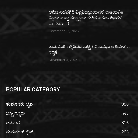
ಆದಿಚುಂಚನಗಿರಿ ವಿಶ್ವವಿದ್ಯಾಲಯದಲ್ಲಿ ರಸಾಯನಿಕ
ವಿಜ್ಞಾನ ಮತ್ತು ತಂತ್ರಜ್ಞಾನ ಕುರಿತ ಎರಡು ದಿನಗಳ
ಕಾರ್ಯಾಗಾರ
December 13, 2025
ತುಮಕೂರಿನಲ್ಲಿ ದಿನದಮಟ್ಟಿಗೆ ವಿಧಾನಭಾ ಅಧಿವೇಶನ:
ಸಿದ್ಧತೆ
November 8, 2025
POPULAR CATEGORY
ತುಮಕೂರು ಲೈವ್
960
ಜಸ್ಟ್ ನ್ಯೂಸ್
597
ಜನಮನ
316
ತುಮಕೂರ್ ಲೈವ್
266