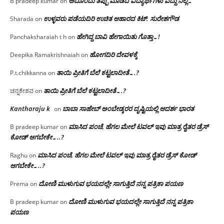
ಅದೊಂದು ತಪ್ಪು ಮಾಡಿದ ವಿದ್ಯಾರ್ಥಿಗಳು ಎದ್ದು ನಿಲ್ಲಿ…
B pradeep kumar
on
ಉಳ್ಳವರು ಪಡೆಯದಿರಿ ಉಚಿತ ಆಹಾರದ ಕಿಟ್: ಸುರೇಶಗೌಡ
Sharada
on
ಹೇಗಿದ್ದ ಬಾವಿ ಹೇಗಾಯಿತು ಗೊತ್ತಾ…!
Panchaksharaiah t h
on
ಹೋಗದಿರಿ ದೇವಳಕ್ಕೆ
Deepika Ramakrishnaiah
on
ತಾಯಿ ಪ್ರೀತಿಗೆ ಬೆಲೆ ಕಟ್ಟಲಾದೀತೆ….?
P.t.chikkanna
on
ತಾಯಿ ಪ್ರೀತಿಗೆ ಬೆಲೆ ಕಟ್ಟಲಾದೀತೆ….?
ಚನ್ನಕೇಶವ
on
Kantharaju k
ಬಾಬಾ ಸಾಹೇಬ್ ಅಂಬೇಡ್ಕರರ ದೃಷ್ಟಿಯಲ್ಲಿ ಆದರ್ಶ ಭಾರತ
on
ಮಾಸಿದ ಪಂಚೆ, ಹೆಗಲ ಮೇಲೆ ಟವಲ್‌ ಇವು ಮಾತ್ರ ರೈತರ ಡ್ರೆಸ್‌
B pradeep kumar
on
ಕೋಡ್ ಆಗಬೇಕೇ…..?‌
ಮಾಸಿದ ಪಂಚೆ, ಹೆಗಲ ಮೇಲೆ ಟವಲ್‌ ಇವು ಮಾತ್ರ ರೈತರ ಡ್ರೆಸ್‌ ಕೋಡ್
Raghu
on
ಆಗಬೇಕೇ…..?‌
ದೋಣಿ ಮುಳುಗುವ ಭಯದಲ್ಲೇ ಸಾಗುತ್ತಿದೆ ನನ್ನ ಪತ್ರಿಕಾ ಪಯಣ
Prema
on
ದೋಣಿ ಮುಳುಗುವ ಭಯದಲ್ಲೇ ಸಾಗುತ್ತಿದೆ ನನ್ನ ಪತ್ರಿಕಾ
B pradeep kumar
on
ಪಯಣ