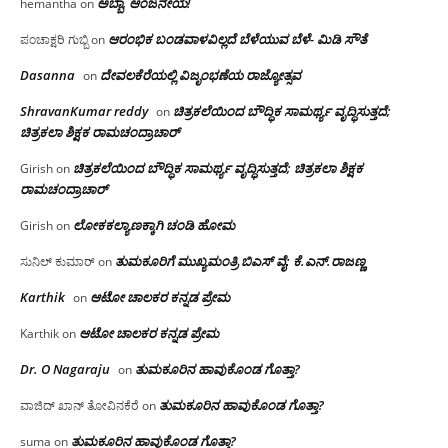
ಅಬ್ಬಾ, ಆಂಜನೇಯ!
hemantha
on
ಆರಂಭಿಕ ಬಂಡವಾಳವಿಲ್ಲದೆ ಬೆಳೆಯುವ ಬೆಳೆ- ಮಿಡಿ ಸೌತೆ
ಪಂಚಾಕ್ಷರಿ ಗುಬ್ಬಿ
on
Dasanna
ದೇವಲಕೆರೆಯಲ್ಲಿ ವಿಜೃಂಭಣೆಯ ರಾಜ್ಯೋತ್ಸವ
on
ShravanKumar reddy
ಚಿತ್ರಕಲೆಯಿಂದ ಬೌದ್ಧಿಕ ಸಾಮರ್ಥ್ಯ ವೃದ್ಧಿಸುತ್ತದೆ;
on
ಚಿತ್ರಕಲಾ ಶಿಕ್ಷಕ ರಾಮಚಂದ್ರಾಚಾರ್
ಚಿತ್ರಕಲೆಯಿಂದ ಬೌದ್ಧಿಕ ಸಾಮರ್ಥ್ಯ ವೃದ್ಧಿಸುತ್ತದೆ; ಚಿತ್ರಕಲಾ ಶಿಕ್ಷಕ
Girish
on
ರಾಮಚಂದ್ರಾಚಾರ್
ಲೋಕಕಲ್ಯಾಣಕ್ಕಾಗಿ ಚಂಡಿ ಹೋಮ
Girish
on
ತುಮಕೂರಿಗೆ ಮುಖ್ಯಮಂತ್ರಿ ಬಿಎಸ್ ವೈ: ಕೆ.ಎನ್.ರಾಜಣ್ಣ
ಸುನಿಲ್ ಕುಮಾರ್
on
Karthik
ಆಟೋ ಚಾಲಕರ ಕನ್ನಡ ಪ್ರೇಮ
on
ಆಟೋ ಚಾಲಕರ ಕನ್ನಡ ಪ್ರೇಮ
Karthik
on
Dr. O Nagaraju
ತುಮಕೂರಿನ ಹಾವುಕೊಂಡ ಗೊತ್ತಾ?
on
ತುಮಕೂರಿನ ಹಾವುಕೊಂಡ ಗೊತ್ತಾ?
ವಾಜಿದ್ ಖಾನ್ ತೋವಿನಕೆರೆ
on
ತುಮಕೂರಿನ ಹಾವುಕೊಂಡ ಗೊತ್ತಾ?
suma
on