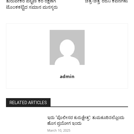
ತುರುವೇಕೆರೆ ಪಟ್ಟಣ ಕೆರೆ ರಕ್ಷಣೆಗೆ
ಚಿತ್ರ-ಚಿತ್ತ: ರಜನಿ ಕವನಗಳು
ಟೊಂಕಕಟ್ಟಿದ ಸಮಾನ ಮನಸ್ಕರು
admin
RELATED ARTICLES
ಇದು ‘ಪೊಲೀಸರ ಕುರುಕ್ಷೇತ್ರ’: ತುಮಕೂರಿನಲ್ಲೊಂದು
ಹೊಸ ಪ್ರಯೋಗ ಇಂದು
March 10, 2025