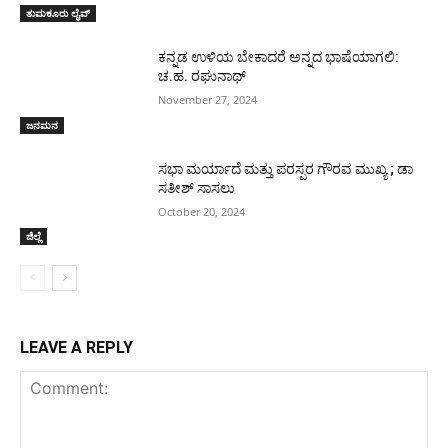
ತುಮಕೂರು ಲೈವ್
ಕನ್ನಡ ಉಳಿಯ ಬೇಕಾದರೆ ಅನ್ನದ ಭಾಷೆಯಾಗಲಿ:
ಚ.ಹ. ರಘುನಾಥ್
November 27, 2024
ಜನಮನ
ಸಭಾ ಮರ್ಯಾದೆ ಮತ್ತು ಪರಸ್ಪರ ಗೌರವ ಮುಖ್ಯ ; ಡಾ
ಸತೀಶ್ ಸಾಸಲು
October 20, 2024
ಜಿಲ್ಲೆ
LEAVE A REPLY