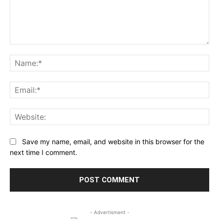
Comment:
Na
Ema
Web
Save my name, email, and website in this browser for the
next time I comment.
- Advertisment -