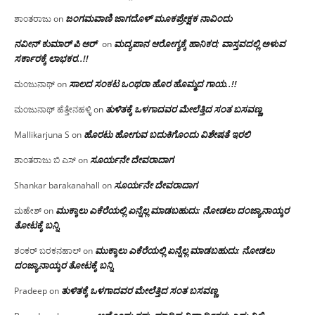
ಜಂಗಮವಾಣಿ ಜಾಗದೊಳ್ ಮೂಕಪ್ರೇಕ್ಷಕ ನಾವಿಂದು
ಶಾಂತರಾಜು
on
ನವೀನ್ ಕುಮಾರ್ ಪಿ ಆರ್
ಮದ್ಯಪಾನ ಆರೋಗ್ಯಕ್ಕೆ ಹಾನಿಕರ; ವಾಸ್ತವದಲ್ಲಿ ಅಳುವ
on
ಸರ್ಕಾರಕ್ಕೆ ಲಾಭಕರ..!!
ಸಾಲದ ಸಂಕಟ ಒಂಥರಾ ಹೊರ ಹೊಮ್ಮದ ಗಾಯ..!!
ಮಂಜುನಾಥ್
on
ತುಳಿತಕ್ಕೆ ಒಳಗಾದವರ ಮೇಲೆತ್ತಿದ ಸಂತ ಬಸವಣ್ಣ
ಮಂಜುನಾಥ್ ಹೆತ್ತೇನಹಳ್ಳಿ
on
ಹೊರಟು ಹೋಗುವ ಬದುಕಿಗೊಂದು ವಿಶೇಷತೆ ಇರಲಿ
Mallikarjuna S
on
ಸೂರ್ಯನೇ ದೇವರಾದಾಗ
ಶಾಂತರಾಜು ಬಿ ಎಸ್
on
ಸೂರ್ಯನೇ ದೇವರಾದಾಗ
Shankar barakanahall
on
ಮುಕ್ಕಾಲು ಎಕೆರೆಯಲ್ಲಿ ಏನ್ನೆಲ್ಲ‌ ಮಾಡಬಹುದು: ನೋಡಲು ದಂಜ್ಯಾನಾಯ್ಕರ
ಮಹೇಶ್
on
ತೋಟಕ್ಕೆ ಬನ್ನಿ
ಮುಕ್ಕಾಲು ಎಕೆರೆಯಲ್ಲಿ ಏನ್ನೆಲ್ಲ‌ ಮಾಡಬಹುದು: ನೋಡಲು
ಶಂಕರ್ ಬರಕನಹಾಲ್
on
ದಂಜ್ಯಾನಾಯ್ಕರ ತೋಟಕ್ಕೆ ಬನ್ನಿ
ತುಳಿತಕ್ಕೆ ಒಳಗಾದವರ ಮೇಲೆತ್ತಿದ ಸಂತ ಬಸವಣ್ಣ
Pradeep
on