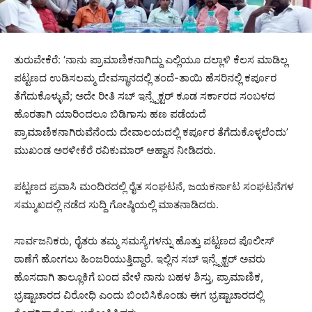
ತುರುವೇಕೆರೆ: ‘ನಾನು ಪ್ರಾಮಾಣಿಕನಾಗಿದ್ದು ಎಲ್ಲಿಯೂ ದಲ್ಲಾಳಿ ಕೆಲಸ ಮಾಡಿಲ್ಲ
ಪಟ್ಟಣದ ಉಡಿಸಲಮ್ಮ ದೇವಸ್ಥಾನದಲ್ಲಿ ತಂದೆ-ತಾಯಿ ಹೆಸರಿನಲ್ಲಿ ಕರ್ಪೂರ
ತೆಗೆದುಕೊಳ್ಳುವೆ; ಅದೇ ರೀತಿ ಸಬ್ ಇನ್ಸ್ಪೆಕ್ಟರ್ ಕೂಡ ಸರ್ಕಾರದ ಸಂಬಳದ
ಹೊರತಾಗಿ ಯಾರಿಂದಲೂ ಬಿಡಿಗಾಸು ಹಣ ಪಡೆಯದೆ
ಪ್ರಾಮಾಣಿಕನಾಗಿರುವೆನೆಂದು ದೇವಾಲಯದಲ್ಲಿ ಕರ್ಪೂರ ತೆಗೆದುಕೊಳ್ಳಲೆಂದು’
ಮುಖಂಡ ಅರಳೀಕೆರೆ ರವಿಕುಮಾರ್ ಆಹ್ವಾನ ನೀಡಿದರು.
ಪಟ್ಟಣದ ಪ್ರವಾಸಿ ಮಂದಿರದಲ್ಲಿ ರೈತ ಸಂಘಟನೆ, ಜಯಕರ್ನಾಟ ಸಂಘಟನೆಗಳ
ಸಮ್ಮುಖದಲ್ಲಿ ನಡೆದ ಸುದ್ದಿ ಗೋಷ್ಠಿಯಲ್ಲಿ ಮಾತನಾಡಿದರು.
ಸಾರ್ವಜನಿಕರು, ರೈತರು ತಮ್ಮ ಸಮಸ್ಯೆಗಳನ್ನು ಹೊತ್ತು ಪಟ್ಟಣದ ಪೊಲೀಸ್
ಠಾಣೆಗೆ ಹೋಗಲು ಹಿಂಜರಿಯುತ್ತಿದ್ದಾರೆ. ಇಲ್ಲಿನ ಸಬ್ ಇನ್ಸ್ಪೆಕ್ಟರ್ ಅವರು
ಹೊಸದಾಗಿ ತಾಲ್ಲೂಕಿಗೆ ಬಂದ ವೇಳೆ ನಾನು ಬಹಳ ಶಿಸ್ತು, ಪ್ರಾಮಾಣಿಕ,
ಭ್ರಷ್ಟಾಚಾರದ ವಿರೋಧಿ ಎಂದು ಬಿಂಬಿಸಿಕೊಂಡು ಈಗ ಭ್ರಷ್ಟಾಚಾರದಲ್ಲಿ