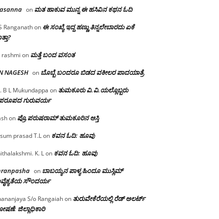
rasanna
ಮತ ಹಾಕುವ ಮುನ್ನ ಈ ಹಸಿವಿನ ಕಥನ ಓದಿ
on
ಈ ಸಂಖ್ಯೆ ಇದ್ದ ಹಣ್ಣು ತಿನ್ನಲೇಬಾರದು ಏಕೆ
S Ranganath
on
ತ್ತಾ?
ಮತ್ತೆ ಬಂದ ವಸಂತ
 rashmi
on
 N NAGESH
ಬೊಬ್ಬೆ ಬಂದರೂ ಬಿಡದ ವಕೀಲರ ಪಾದಯಾತ್ರೆ
on
ತುಮಕೂರು‌ ವಿ.ವಿ.ಯಲ್ಲೊಬ್ಬರು
. B L Mukundappa
on
ಪರೂಪದ ಗುರುವರ್ಯ
ಪ್ರೊ.ಪರುಷರಾಮ್ ತುಮಕೂರಿನ ಆಸ್ತಿ
ash
on
ಕವನ ಓದಿ: ಹೂವು
sum prasad T.L
on
ಕವನ ಓದಿ: ಹೂವು
ithalakshmi. K. L
on
mranpasha
ಬಾಬಯ್ಯನ ಪಾಳ್ಯ ಹಿಂದೂ ಮುಸ್ಲಿಮ್
on
ವೈಕ್ಯತೆಯ ಸೌಂದರ್ಯ
ತುರುವೇಕೆರೆಯಲ್ಲಿ ರೆಡ್ ಅಲರ್ಟ್
ananjaya S/o Rangaiah
on
ಷಣೆ: ಜಿಲ್ಲಾಧಿಕಾರಿ