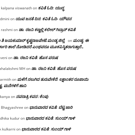
ಕವಿತೆ ಓದಿ: ಯುದ್ಧ
 kalpana viswanath
on
ಯುವ ಜನತೆ ದಿನ: ಕವಿತೆ ಓದಿ- ಯೌವನ
dmini
on
ಡಾ. ರಜನಿ‌ ಕಣ್ಣಲ್ಲಿ ಕಲೀಲ್ ಗಿಬ್ರಾನ್ ಕವಿತೆ
 rashmi
on
 ಶಿ ಜಯಕುಮಾರ್ ಕೃಷ್ಣರಾಜಪೇಟೆ.ಮಂಡ್ಯ ಜಿಲ್ಲೆ.
ಮಂಡ್ಯ: ಈ
on
್ಕಾರಿ ಶಾಲೆ ನೋಡಿದರೆ ಎಂಥವರೂ ಮೂಕವಿಸ್ಮಿತರಾಗುತ್ತಾರೆ…
ಡಾ. ರಜನಿ ಕವಿತೆ: ಹೊಸ ವರುಷ
iveni
on
ಡಾ. ರಜನಿ ಕವಿತೆ: ಹೊಸ ವರುಷ
halakshmi MH
on
ಮಳೆಗೆ ನಲುಗಿದ ತುರುವೇಕೆರೆ: ಲಕ್ಷಾಂತರ ರೂಪಾಯಿ
armith
on
್ಟ, ಮನೆಗಳಿಗೆ ಹಾನಿ
ನವರಾತ್ರಿ ಕವನ :ಕೆಂಪು
kanya
on
ಭಾನುವಾರದ ಕವಿತೆ: ಬೆಟ್ಟ ಜಾರಿ
 Bhagyashree
on
ಭಾನುವಾರದ ಕವಿತೆ: ಸುಂಯ್ ಗಾಳಿ
dhika kudur
on
ಭಾನುವಾರದ ಕವಿತೆ: ಸುಂಯ್ ಗಾಳಿ
k kulkarni
on