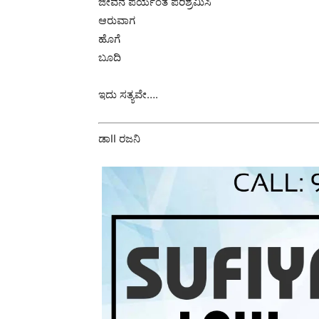
ಜೀವನ ಪರ್ಯಂತ ಪರಿಶ್ರಮಿಸಿ
ಆರುವಾಗ
ಹೊಗೆ
ಬೂದಿ
ಇದು ಸತ್ಯವೇ….
ಡಾII ರಜನಿ