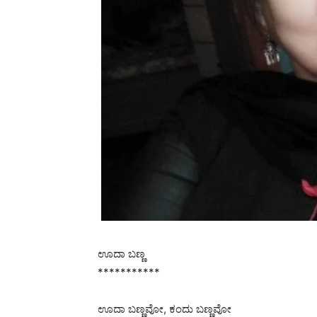
ಊದಾ ಬಣ್ಣ
***********
ಊದಾ ಬಣ್ಣವೋ, ಕಂದು ಬಣ್ಣವೋ