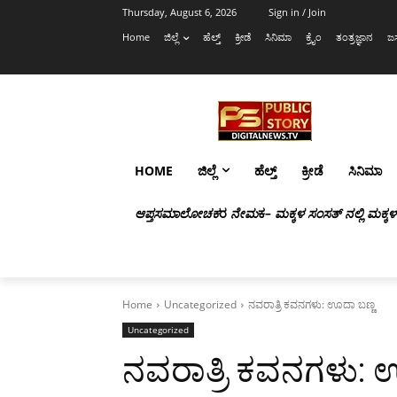
Thursday, August 6, 2026
Sign in / Join
Home
ಜಿಲ್ಲೆ
ಹೆಲ್ತ್
ಕ್ರೀಡೆ
ಸಿನಿಮಾ
ಕ್ರೈಂ
ತಂತ್ರಜ್ಞಾನ
ಜಸ
HOME
ಜಿಲ್ಲೆ
ಹೆಲ್ತ್
ಕ್ರೀಡೆ
ಸಿನಿಮಾ
ಆಪ್ತಸಮಾಲೋಚಕ
ರ
ನೇಮ
ಕ
– ಮಕ್ಕಳ ಸಂಸತ್ ನಲ್ಲಿ ಮಕ್ಕ
Home
Uncategorized
ನವರಾತ್ರಿ ಕವನಗಳು: ಊದಾ ಬಣ್ಣ
Uncategorized
ನವರಾತ್ರಿ ಕವನಗಳು: 