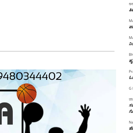
ಅಲ
ತಿ
Ma
ಪಾ
Ma
ನ
Bh
ಹೃ
Pr
ಓ
G 
ಚಾ
ಸಮ
ಗೊ
Na
ಹೆಣ