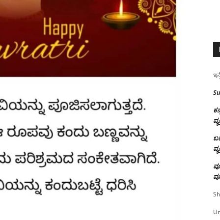
ಇನ್
Su
ಕನ
ವ್ಯ
ಬಹ
ವ್ಯ
ವೂ
ವೂ
Sh
U