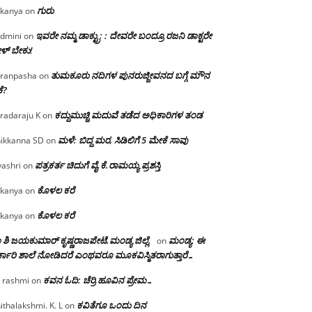
ಗುರು
kanya
on
ಇವರೇ ನಮ್ಮ ಡಾಕ್ಟ್ರು; : ದೇವರೇ ಬಂದ್ರೂ ರಜನಿ ಡಾಕ್ಟರೇ
dmini
on
ಳ್ ಬೇಕು!
ತುಮಕೂರು ನದಿಗಳ ಪುನರುಜ್ಜೀವನದ ಬಗ್ಗೆ ಮೌನ
ranpasha
on
ೆ?
ಕದ್ದುಮುಚ್ಚಿ ಮದುವೆ ತಡೆದ ಅಧಿಕಾರಿಗಳ ತಂಡ
radaraju K
on
ಮಳೆ: ಬಿದ್ದ ಮರ, ಸಿಡಿಲಿಗೆ 5 ಮೇಕೆ ಸಾವು
ikkanna SD
on
ಪತ್ರಕರ್ತ ಚಿದುಗೆ ವೈ.ಕೆ.ರಾಮಯ್ಯ ಪ್ರಶಸ್ತಿ
yashri
on
ಕೊಳಲ ಕರೆ
kanya
on
ಕೊಳಲ ಕರೆ
kanya
on
 ಶಿ ಜಯಕುಮಾರ್ ಕೃಷ್ಣರಾಜಪೇಟೆ.ಮಂಡ್ಯ ಜಿಲ್ಲೆ.
ಮಂಡ್ಯ: ಈ
on
್ಕಾರಿ ಶಾಲೆ ನೋಡಿದರೆ ಎಂಥವರೂ ಮೂಕವಿಸ್ಮಿತರಾಗುತ್ತಾರೆ…
ಕವನ ಓದಿ: ಚೆರ್ರಿ ಹೂವಿನ ಪ್ರೇಮ…
 rashmi
on
ಕವಿತೆಗೂ ಒಂದು ದಿನ
ithalakshmi. K. L
on