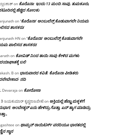
ಕೊರೊನಾ: ಇಂದು 13 ಮಂದಿ ಸಾವು, ತುಮಕೂರು,
್ಲಾಬಕಾಶ್
on
ಪಟೂರಿನಲ್ಲಿ ಹೆಚ್ಚಿದ ಸೋಂಕು
‘ಕೊರೊನಾ’ ಅಂಬುಲೆನ್ಸ್ ಕೊಡುವಾಗಲೇ ನಿಯಮ
njunath
on
ಲಿಸದ ಶಾಸಕರು!
‘ಕೊರೊನಾ’ ಅಂಬುಲೆನ್ಸ್ ಕೊಡುವಾಗಲೇ
njunath HN
on
ಿಯಮ ಪಾಲಿಸದ ಶಾಸಕರು!
ಕೋವಿಡ್ ನಿಂದ ತಾಯಿ ಸಾವು ಕೇಳಿದ ಮಗಳು
arath
on
ದಯಾಘಾತಕ್ಕೆ ಬಲಿ
ಭಾನುವಾರದ ಕವಿತೆ: ಕೊರೊನಾ ಪೀಡಿತರು
akash. B
on
ದಲೇಬೇಕಾದ- ನದಿ
ಕೋರೋಣ
L Devaraja
on
ಆಸ್ತಿಯಲ್ಲಿ ಹೆಣ್ಣು ಮಕ್ಕಳಿಗೆ
 ಶಿ ಜಯಕುಮಾರ್ ಕೃಷ್ಣರಾಜಪೇಟೆ
on
ಭಾಗ; ಅಂಬೇಡ್ಕರ್ ಏನು ಹೇಳಿದ್ರು ಗೊತ್ತಾ, ಏನ್ ತ್ಯಾಗ ಮಾಡಿದ್ರು
ತ್ತಾ…
ಥಾಮ್ಸನ್ ರಾಯಿಟರ್ಸ್ ವರದಿಯೂ ಭಾರತದಲ್ಲಿ
gashtee
on
್ಣಿನ ಸ್ಥಾನ‌