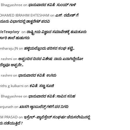
ಭಾನುವಾರದ ಕವಿತೆ: ಸುಂಯ್ ಗಾಳಿ
 Bhagyashree
on
ಎಸ್. ರಮೇಶ್ ಗೆ
OHAMED IBRAHIM EHTESHAM
on
ನೂನು ವಿಭಾಗದಲ್ಲಿ ಡಾಕ್ಟರೇಟ್ ಪದವಿ
eleTewplory
ರಾಷ್ಟ್ರೀಯ ವಿಜ್ಞಾನ ಸಮಾವೇಶಕ್ಕೆ‌ ತುಮಕೂರು
on
್ಕಾರಿ ಶಾಲೆ ಹುಡುಗರು
ಹಳ್ಳಿಯಲ್ಲೊಂದು ಪರಿಸರ ಸಂಘ ಕಟ್ಟಿ…
ntharaju JN
on
ಅಪ್ಪಂದಿರ ದಿನದ ವಿಶೇಷ: ನಾನು ಏನಾಗಿದ್ದೇನೋ‌
 rashmi
on
ೆಲ್ಲವೂ ಅಪ್ಪನೇ…
ಭಾನುವಾರದ ಕವಿತೆ: ಉಸಿರು
 rashmi
on
ಕವಿತೆ: ಸಣ್ಣ ಸೂಜಿ
iths g kulkarni
on
ಭಾನುವಾರದ ಕವಿತೆ :ಸಾವಿನ ಸನಿಹ
 Bhagyashree
on
ಖಾಸಗಿ ಆ್ಯಂಬುಲೆನ್ಸ್ ಗಳಿಗೆ ದರ ನಿಗದಿ
njunath
on
ಇಸ್ರೇಲ್ -ಪ್ಯಾಲಿಸ್ತೇನ್ ಸಂಘರ್ಷ:ಜೆರುಸಲೇಮಿನಲ್ಲಿ
AM PRASAD
on
ು ನಡೆಯುತ್ತಿದೆ ?