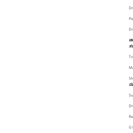
Dr
Pa
Dr
ಚಾ
ಸರ
Tr
Ma
Sh
ನಷ
Su
Dr
Ra
G 