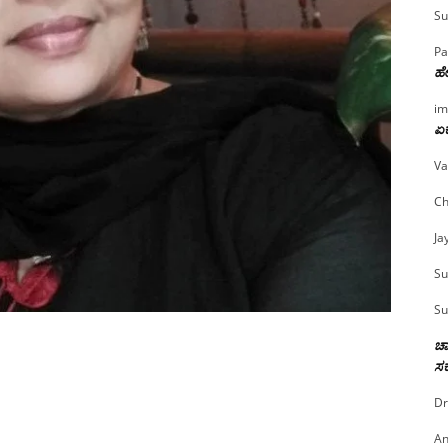
Su
Pa
ಹೇ
im
ಏಕ
Va
Ch
Ja
Su
Su
ಚಾ
ಸರ
Dr
An