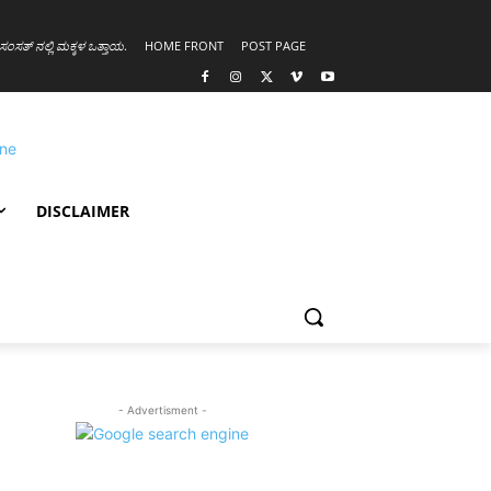
ಸಂಸತ್ ನಲ್ಲಿ ಮಕ್ಕಳ ಒತ್ತಾಯ
.
HOME FRONT
POST PAGE
DISCLAIMER
- Advertisment -