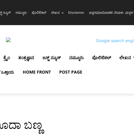
್ಟ್ ನ್ಯೂಸ್
ನಮ್ಮೂರು
ಪೊಲಿಟಿಕಲ್
ಲೇಖನ
Disclaimer
ಆಪ್ತಸಮಾಲೋಚಕ
ರ
ನೇಮ
ಕ
– ಮಕ್ಕಳ 
ಕ್ರೈಂ
ತಂತ್ರಜ್ಞಾನ
ಜಸ್ಟ್ ನ್ಯೂಸ್
ನಮ್ಮೂರು
ಪೊಲಿಟಿಕಲ್
ಲೇಖನ
ಳ ಒತ್ತಾಯ
.
HOME FRONT
POST PAGE
ಊದಾ ಬಣ್ಣ