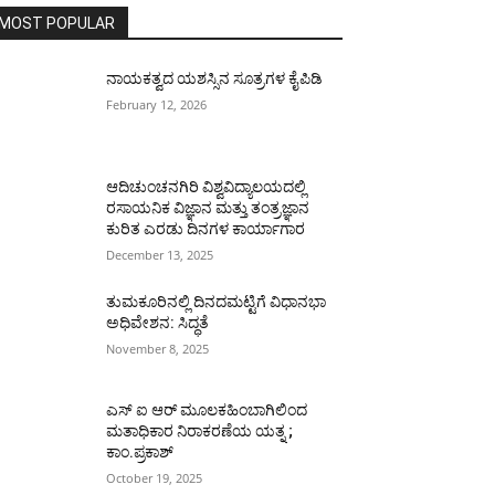
MOST POPULAR
ನಾಯಕತ್ವದ ಯಶಸ್ಸಿನ ಸೂತ್ರಗಳ ಕೈಪಿಡಿ
February 12, 2026
ಆದಿಚುಂಚನಗಿರಿ ವಿಶ್ವವಿದ್ಯಾಲಯದಲ್ಲಿ
ರಸಾಯನಿಕ ವಿಜ್ಞಾನ ಮತ್ತು ತಂತ್ರಜ್ಞಾನ
ಕುರಿತ ಎರಡು ದಿನಗಳ ಕಾರ್ಯಾಗಾರ
December 13, 2025
ತುಮಕೂರಿನಲ್ಲಿ ದಿನದಮಟ್ಟಿಗೆ ವಿಧಾನಭಾ
ಅಧಿವೇಶನ: ಸಿದ್ಧತೆ
November 8, 2025
ಎಸ್ ಐ ಆರ್ ಮೂಲಕಹಿಂಬಾಗಿಲಿಂದ
ಮತಾಧಿಕಾರ ನಿರಾಕರಣೆಯ ಯತ್ನ ;
ಕಾಂ.ಪ್ರಕಾಶ್
October 19, 2025