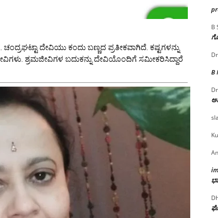
p
B 
ಗೊ
ಚಂದ್ರಘಟ್ಟಾ ದೇವಿಯು ಕಂದು‌ ಬಣ್ಣದ ಪ್ರತೀಕವಾಗಿದೆ. ಕಷ್ಟಗಳನ್ನು
Dr
ವಿಗಳು. ಶ್ರಮಜೀವಿಗಳ ಬದುಕನ್ನು ದೇವಿಯೊಂದಿಗೆ ಸಮೀಕರಿಸಿದ್ದಾರೆ
B
Dr
ಅ
sl
Ku
An
i
ಭಾ
Dh
ಘೋ