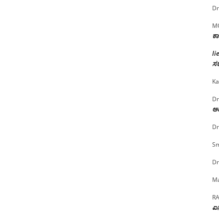
Dr
M
ಕಾ
li
ಸರ
Ka
Dr
ಅದ
Dr
Sm
Dr
Ma
R
ಏನ