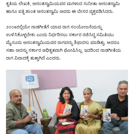
ಕೃತಿಯ ಲೇಖಕಿ, ಅನಂತಸ್ವಾಮಿಯವರ ಮಗಳಾದ ಸುನೀತಾ ಅನಂತಸ್ವಾಮಿ
ಹಾಗೂ ಪತ್ನಿ ಶಾಂತ ಅನಂತಸ್ವಾಮಿ ಅವರು ಈ ಬೇಸರ ವ್ಯಕ್ತಪಡಿಸಿದರು.
೨೦೦೬ರಲ್ಲಿಯೇ ನಾಡಗೀತೆಗೆ ಯಾವ ರಾಗ ಸಂಯೋಜನೆಯನ್ನು
ಉಳಿಸಿಕೊಳ್ಳಬೇಕು ಎಂದು ನಿರ್ಧರಿಸಲು ಸರ್ಕಾರ ರಚಿಸಿದ್ದ ಸಮಿತಿಯು
ಮೈಸೂರು ಅನಂತಸ್ವಾಮಿಯವರ ರಾಗವನ್ನು ಶಿಫಾರಸು ಮಾಡಿತ್ತು. ಆದರೂ
ಸಹಾ ಅದನ್ನು ಸರ್ಕಾರ ಅಧಿಕೃತವಾಗಿ ಘೋಷಿಸಿಲ್ಲ. ಇದರಿಂದ ನಾಡಗೀತೆಯ
ರಾಗ ವಿವಾದಕ್ಕೆ ತುತ್ತಾಗಿದೆ ಎಂದರು.