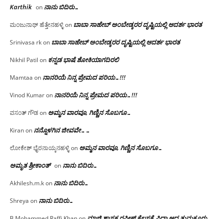
Karthik
ನಾನು ಬಿದಿರು…
on
ಬಾಬಾ ಸಾಹೇಬ್ ಅಂಬೇಡ್ಕರರ ದೃಷ್ಟಿಯಲ್ಲಿ ಆದರ್ಶ ಭಾರತ
ಮಂಜುನಾಥ್ ಹೆತ್ತೇನಹಳ್ಳಿ
on
ಬಾಬಾ ಸಾಹೇಬ್ ಅಂಬೇಡ್ಕರರ ದೃಷ್ಟಿಯಲ್ಲಿ ಆದರ್ಶ ಭಾರತ
Srinivasa rk
on
ಕನ್ನಡ ಭಾಷೆ ಶೋಕಿಯಾಗದಿರಲಿ
Nikhil Patil
on
ನಾನರಿಯೆ ನಿನ್ನ ಪ್ರೇಮದ ಪರಿಯ…!!!
Mamtaa
on
ನಾನರಿಯೆ ನಿನ್ನ ಪ್ರೇಮದ ಪರಿಯ…!!!
Vinod Kumar
on
ಅಮ್ಮನ ವಾರವೂ, ಗಿಣ್ಣಿನ ಸೊಬಗೂ…
ವಸಂತ್ ಗೌಡ
on
ನನ್ನೊಳಗಿನ ಜೀವವೇ……
Kiran
on
ಅಮ್ಮನ ವಾರವೂ, ಗಿಣ್ಣಿನ ಸೊಬಗೂ…
ಲೋಕೇಶ್ ಭೈರನಾಯ್ಕನಹಳ್ಳಿ
on
ಅಮೃತ ಶ್ರೀಕಾಂತ್
ನಾನು ಬಿದಿರು…
on
ನಾನು ಬಿದಿರು…
Akhilesh.m.k
on
ನಾನು ಬಿದಿರು…
Shreya
on
ಮಾಜಿ ಶಾಸಕ ರಫೀಕ್ ಕೆಲಸಕ್ಕೆ ಫಿದಾ ಆದ ತುಮಕೂರು
B.Mohammed Raffi Khan
on