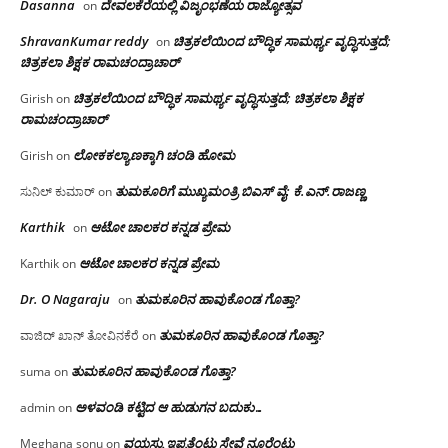
Dasanna
ದೇವಲಕೆರೆಯಲ್ಲಿ ವಿಜೃಂಭಣೆಯ ರಾಜ್ಯೋತ್ಸವ
on
ShravanKumar reddy
ಚಿತ್ರಕಲೆಯಿಂದ ಬೌದ್ಧಿಕ ಸಾಮರ್ಥ್ಯ ವೃದ್ಧಿಸುತ್ತದೆ;
on
ಚಿತ್ರಕಲಾ ಶಿಕ್ಷಕ ರಾಮಚಂದ್ರಾಚಾರ್
ಚಿತ್ರಕಲೆಯಿಂದ ಬೌದ್ಧಿಕ ಸಾಮರ್ಥ್ಯ ವೃದ್ಧಿಸುತ್ತದೆ; ಚಿತ್ರಕಲಾ ಶಿಕ್ಷಕ
Girish
on
ರಾಮಚಂದ್ರಾಚಾರ್
ಲೋಕಕಲ್ಯಾಣಕ್ಕಾಗಿ ಚಂಡಿ ಹೋಮ
Girish
on
ತುಮಕೂರಿಗೆ ಮುಖ್ಯಮಂತ್ರಿ ಬಿಎಸ್ ವೈ: ಕೆ.ಎನ್.ರಾಜಣ್ಣ
ಸುನಿಲ್ ಕುಮಾರ್
on
Karthik
ಆಟೋ ಚಾಲಕರ ಕನ್ನಡ ಪ್ರೇಮ
on
ಆಟೋ ಚಾಲಕರ ಕನ್ನಡ ಪ್ರೇಮ
Karthik
on
Dr. O Nagaraju
ತುಮಕೂರಿನ ಹಾವುಕೊಂಡ ಗೊತ್ತಾ?
on
ತುಮಕೂರಿನ ಹಾವುಕೊಂಡ ಗೊತ್ತಾ?
ವಾಜಿದ್ ಖಾನ್ ತೋವಿನಕೆರೆ
on
ತುಮಕೂರಿನ ಹಾವುಕೊಂಡ ಗೊತ್ತಾ?
suma
on
ಅಳವಂಡಿ ಕಟ್ಟಿದ ಆ ಹುಡುಗನ ಬದುಕು…
admin
on
ವಯಸ್ಸು ಇಪ್ಪತ್ತೆಂಟು ಸೇವೆ ನೂರೆಂಟು
Meghana sonu
on