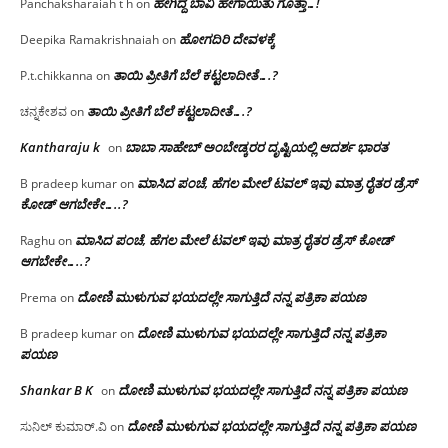
ಹೇಗಿದ್ದ ಬಾವಿ ಹೇಗಾಯಿತು ಗೊತ್ತಾ…!
Panchaksharaiah t h
on
ಹೋಗದಿರಿ ದೇವಳಕ್ಕೆ
Deepika Ramakrishnaiah
on
ತಾಯಿ ಪ್ರೀತಿಗೆ ಬೆಲೆ ಕಟ್ಟಲಾದೀತೆ….?
P.t.chikkanna
on
ತಾಯಿ ಪ್ರೀತಿಗೆ ಬೆಲೆ ಕಟ್ಟಲಾದೀತೆ….?
ಚನ್ನಕೇಶವ
on
Kantharaju k
ಬಾಬಾ ಸಾಹೇಬ್ ಅಂಬೇಡ್ಕರರ ದೃಷ್ಟಿಯಲ್ಲಿ ಆದರ್ಶ ಭಾರತ
on
ಮಾಸಿದ ಪಂಚೆ, ಹೆಗಲ ಮೇಲೆ ಟವಲ್‌ ಇವು ಮಾತ್ರ ರೈತರ ಡ್ರೆಸ್‌
B pradeep kumar
on
ಕೋಡ್ ಆಗಬೇಕೇ…..?‌
ಮಾಸಿದ ಪಂಚೆ, ಹೆಗಲ ಮೇಲೆ ಟವಲ್‌ ಇವು ಮಾತ್ರ ರೈತರ ಡ್ರೆಸ್‌ ಕೋಡ್
Raghu
on
ಆಗಬೇಕೇ…..?‌
ದೋಣಿ ಮುಳುಗುವ ಭಯದಲ್ಲೇ ಸಾಗುತ್ತಿದೆ ನನ್ನ ಪತ್ರಿಕಾ ಪಯಣ
Prema
on
ದೋಣಿ ಮುಳುಗುವ ಭಯದಲ್ಲೇ ಸಾಗುತ್ತಿದೆ ನನ್ನ ಪತ್ರಿಕಾ
B pradeep kumar
on
ಪಯಣ
Shankar B K
ದೋಣಿ ಮುಳುಗುವ ಭಯದಲ್ಲೇ ಸಾಗುತ್ತಿದೆ ನನ್ನ ಪತ್ರಿಕಾ ಪಯಣ
on
ದೋಣಿ ಮುಳುಗುವ ಭಯದಲ್ಲೇ ಸಾಗುತ್ತಿದೆ ನನ್ನ ಪತ್ರಿಕಾ ಪಯಣ
ಸುನಿಲ್ ಕುಮಾರ್.ವಿ
on