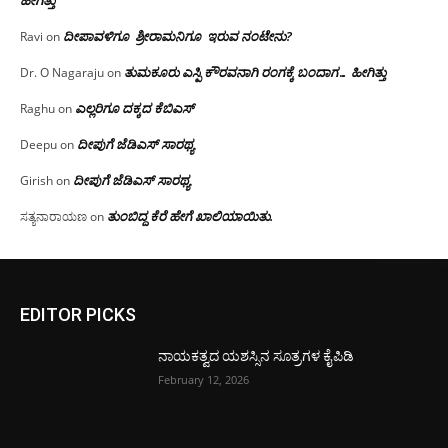
ಹೀಗಿತ್ತು
ದೀಪಾವಳಿಗೂ ಶ್ರೀರಾಮನಿಗೂ ಇರುವ ನಂಟೇನು?
Ravi
on
ತುಮಕೂರು ಎಸ್ಪಿ ಕೌರವನಾಗಿ ರಂಗಕ್ಕೆ ಬಂದಾಗ… ಹೀಗಿತ್ತು
Dr. O Nagaraju
on
ಎಲ್ಲರಿಗೂ ದಕ್ಕದ ಕೆಬಿಎಸ್
Raghu
on
ದೀಪುಗೆ ಜೆಡಿಎಸ್ ಸಾರಥ್ಯ
Deepu
on
ದೀಪುಗೆ ಜೆಡಿಎಸ್ ಸಾರಥ್ಯ
Girish
on
ತುಂಬಿದ್ದ ಕೆರೆ ಹೇಗೆ ಖಾಲಿಯಾಯಿತು.
ಸತ್ಯನಾರಾಯಣ
on
EDITOR PICKS
ನಾಯಕತ್ವದ ಯಶಸ್ಸಿನ ಸೂತ್ರಗಳ ಕೈಪಿಡಿ
February 12, 2026