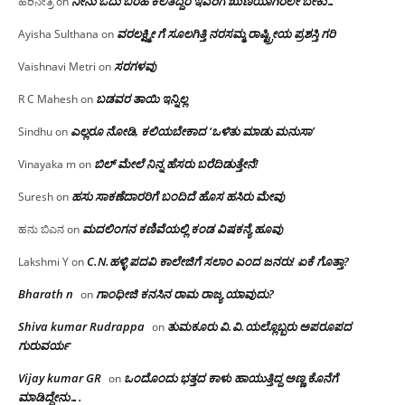
ನೀನು ಓದು ಬರಹ ಕಲಿತಿದ್ದರೆ ಇವರಿಗೆ ಋಣಿಯಾಗಿರಲೇ ಬೇಕು…
ಹರಿನೇತ್ರ
on
ವರಲಕ್ಷ್ಮೀ ಗೆ ಸೂಲಗಿತ್ತಿ ನರಸಮ್ಮ‌ ರಾಷ್ಟ್ರೀಯ ಪ್ರಶಸ್ತಿ ಗರಿ
Ayisha Sulthana
on
ಸರಗಳವು
Vaishnavi Metri
on
ಬಡವರ ತಾಯಿ ಇನ್ನಿಲ್ಲ
R C Mahesh
on
ಎಲ್ಲರೂ ನೋಡಿ, ಕಲಿಯಬೇಕಾದ ‘ಒಳಿತು ಮಾಡು ಮನುಸಾ’
Sindhu
on
ಬಿಲ್ ಮೇಲೆ ನಿನ್ನ ಹೆಸರು ಬರೆದಿಡುತ್ತೇನೆ!
Vinayaka m
on
ಹಸು ಸಾಕಣೆದಾರರಿಗೆ ಬಂದಿದೆ ಹೊಸ ಹಸಿರು ಮೇವು
Suresh
on
ಮದಲಿಂಗನ ಕಣಿವೆಯಲ್ಲಿ ಕಂಡ ವಿಷಕನ್ಯೆ ಹೂವು
ಹನು ಬಿಎನ
on
C.N.ಹಳ್ಳಿ ಪದವಿ ಕಾಲೇಜಿಗೆ ಸಲಾಂ‌ ಎಂದ ಜನರು! ಏಕೆ ಗೊತ್ತಾ?
Lakshmi Y
on
Bharath n
ಗಾಂಧೀಜಿ ಕನಸಿನ ರಾಮ ರಾಜ್ಯ ಯಾವುದು?
on
Shiva kumar Rudrappa
ತುಮಕೂರು‌ ವಿ.ವಿ.ಯಲ್ಲೊಬ್ಬರು ಅಪರೂಪದ
on
ಗುರುವರ್ಯ
Vijay kumar GR
ಒಂದೊಂದು ಭತ್ತದ ಕಾಳು ಹಾಯುತ್ತಿದ್ದ ಅಣ್ಣ ಕೊನೆಗೆ
on
ಮಾಡಿದ್ದೇನು….