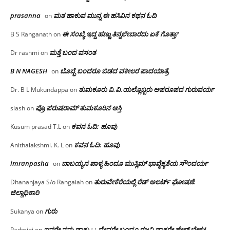
prasanna
ಮತ ಹಾಕುವ ಮುನ್ನ ಈ ಹಸಿವಿನ ಕಥನ ಓದಿ
on
ಈ ಸಂಖ್ಯೆ ಇದ್ದ ಹಣ್ಣು ತಿನ್ನಲೇಬಾರದು ಏಕೆ ಗೊತ್ತಾ?
B S Ranganath
on
ಮತ್ತೆ ಬಂದ ವಸಂತ
Dr rashmi
on
B N NAGESH
ಬೊಬ್ಬೆ ಬಂದರೂ ಬಿಡದ ವಕೀಲರ ಪಾದಯಾತ್ರೆ
on
ತುಮಕೂರು‌ ವಿ.ವಿ.ಯಲ್ಲೊಬ್ಬರು ಅಪರೂಪದ ಗುರುವರ್ಯ
Dr. B L Mukundappa
on
ಪ್ರೊ.ಪರುಷರಾಮ್ ತುಮಕೂರಿನ ಆಸ್ತಿ
slash
on
ಕವನ ಓದಿ: ಹೂವು
Kusum prasad T.L
on
ಕವನ ಓದಿ: ಹೂವು
Anithalakshmi. K. L
on
imranpasha
ಬಾಬಯ್ಯನ ಪಾಳ್ಯ ಹಿಂದೂ ಮುಸ್ಲಿಮ್ ಭಾವೈಕ್ಯತೆಯ ಸೌಂದರ್ಯ
on
ತುರುವೇಕೆರೆಯಲ್ಲಿ ರೆಡ್ ಅಲರ್ಟ್ ಘೋಷಣೆ:
Dhananjaya S/o Rangaiah
on
ಜಿಲ್ಲಾಧಿಕಾರಿ
ಗುರು
Sukanya
on
ಇವರೇ ನಮ್ಮ ಡಾಕ್ಟ್ರು; : ದೇವರೇ ಬಂದ್ರೂ ರಜನಿ ಡಾಕ್ಟರೇ ಹೇಳ್ ಬೇಕು!
Padmini
on