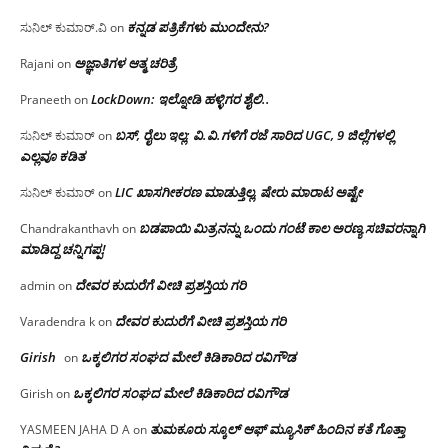
ಕನ್ನಡ ಪತ್ರಿಕೆಗಳು ಮುಂದೇನು?
ಸುನಿಲ್ ಕುಮಾರ್.ವಿ
on
ಅಜ್ಞಾತಿಗಳ ಆತ್ಮ ಚರಿತ್ರೆ
Rajani
on
LockDown: ಇಲ್ನೋಡಿ ಹಳ್ಳಿಗರ ಶೈಲಿ..
Praneeth
on
ಬಸ್, ರೈಲು ಇಲ್ಲ; ವಿ.ವಿ.ಗಳಿಗೆ ರಜೆ ಸಾರಿದ UGC, 9 ಜಿಲ್ಲೆಗಳಲ್ಲಿ
ಸುನಿಲ್ ಕುಮಾರ್
on
ಎಲ್ಲವೂ ಕಡಿತ
LIC ಖಾಸಗೀಕರಣ ಮಾಡುತ್ತಿಲ್ಲ, ಷೇರು ಮಾರಾಟ ಅಷ್ಟೇ
ಸುನಿಲ್ ಕುಮಾರ್
on
ಬಡಪಾಯಿ ಮಿತ್ರನನ್ನು ಒಂದು ಗಂಟೆ ಕಾಲ ಅರಣ್ಯ ಸಚಿವರನ್ನಾಗಿ
Chandrakanthavh
on
ಮಾಡಿದ್ದ ಚನ್ನಿಗಪ್ಪ!
ದೇವರ ಕುದುರೆಗೆ ವೀಚಿ ಪ್ರಶಸ್ತಿಯ ಗರಿ
admin
on
ದೇವರ ಕುದುರೆಗೆ ವೀಚಿ ಪ್ರಶಸ್ತಿಯ ಗರಿ
Varadendra k
on
Girish
ಒಕ್ಕಲಿಗರ ಸಂಘದ ಮೇಲೆ ಕಿಡಿಕಾರಿದ ರವಿಗೌಡ
on
ಒಕ್ಕಲಿಗರ ಸಂಘದ ಮೇಲೆ ಕಿಡಿಕಾರಿದ ರವಿಗೌಡ
Girish
on
ತುಮಕೂರು ಸ್ಕೂಲ್ ಆಫ್ ಮ್ಯೂಸಿಕ್ ಹಿಂದಿನ ಕತೆ ಗೊತ್ತಾ
YASMEEN JAHA D A
on