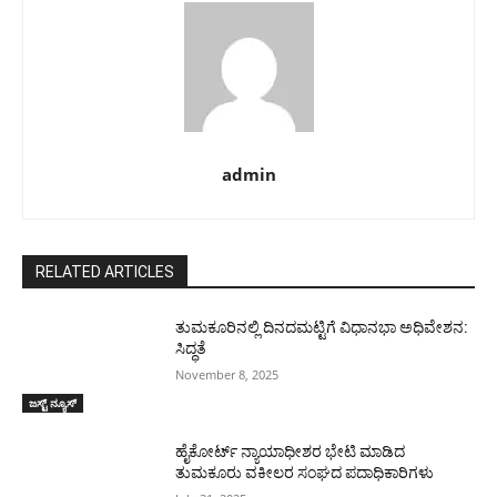
admin
RELATED ARTICLES
ತುಮಕೂರಿನಲ್ಲಿ ದಿನದಮಟ್ಟಿಗೆ ವಿಧಾನಭಾ ಅಧಿವೇಶನ:
ಸಿದ್ಧತೆ
November 8, 2025
ಜಸ್ಟ್ ನ್ಯೂಸ್
ಹೈಕೋರ್ಟ್ ನ್ಯಾಯಾಧೀಶರ ಭೇಟಿ ಮಾಡಿದ
ತುಮಕೂರು ವಕೀಲರ ಸಂಘದ ಪದಾಧಿಕಾರಿಗಳು