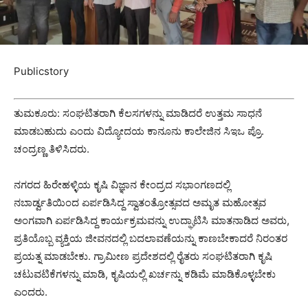
Publicstory
ತುಮಕೂರು: ಸಂಘಟಿತರಾಗಿ ಕೆಲಸಗಳನ್ನು ಮಾಡಿದರೆ ಉತ್ತಮ ಸಾಧನೆ
ಮಾಡಬಹುದು ಎಂದು ವಿದ್ಯೋದಯ ಕಾನೂನು ಕಾಲೇಜಿನ ಸಿಇಒ ಪ್ರೊ.
ಚಂದ್ರಣ್ಣ ತಿಳಿಸಿದರು.
ನಗರದ ಹಿರೇಹಳ್ಳಿಯ ಕೃಷಿ ವಿಜ್ಞಾನ ಕೇಂದ್ರದ ಸಭಾಂಗಣದಲ್ಲಿ
ನಬಾರ್ಡ್ವತಿಯಿಂದ ಏರ್ಪಡಿಸಿದ್ದ ಸ್ವಾತಂತ್ರೋತ್ಸವದ ಅಮೃತ ಮಹೋತ್ಸವ
ಅಂಗವಾಗಿ ಏರ್ಪಡಿಸಿದ್ದ ಕಾರ್ಯಕ್ರಮವನ್ನು ಉದ್ಘಾಟಿಸಿ ಮಾತನಾಡಿದ ಅವರು,
ಪ್ರತಿಯೊಬ್ಬ ವ್ಯಕ್ತಿಯ ಜೀವನದಲ್ಲಿ ಬದಲಾವಣೆಯನ್ನು ಕಾಣಬೇಕಾದರೆ ನಿರಂತರ
ಪ್ರಯತ್ನ ಮಾಡಬೇಕು. ಗ್ರಾಮೀಣ ಪ್ರದೇಶದಲ್ಲಿ ರೈತರು ಸಂಘಟಿತರಾಗಿ ಕೃಷಿ
ಚಟುವಟಿಕೆಗಳನ್ನು ಮಾಡಿ, ಕೃಷಿಯಲ್ಲಿ ಖರ್ಚನ್ನು ಕಡಿಮೆ ಮಾಡಿಕೊಳ್ಳಬೇಕು
ಎಂದರು.