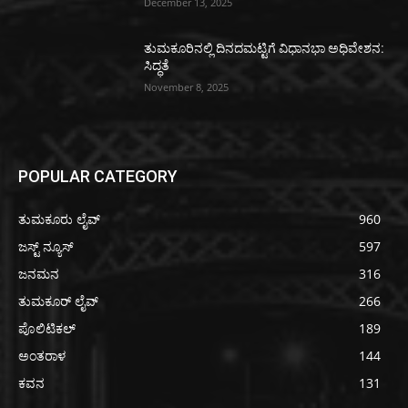
December 13, 2025
ತುಮಕೂರಿನಲ್ಲಿ ದಿನದಮಟ್ಟಿಗೆ ವಿಧಾನಭಾ ಅಧಿವೇಶನ:
ಸಿದ್ಧತೆ
November 8, 2025
POPULAR CATEGORY
ತುಮಕೂರು ಲೈವ್
960
ಜಸ್ಟ್ ನ್ಯೂಸ್
597
ಜನಮನ
316
ತುಮಕೂರ್ ಲೈವ್
266
ಪೊಲಿಟಿಕಲ್
189
ಅಂತರಾಳ
144
ಕವನ
131