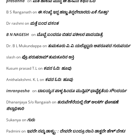
prasanna
ಮತ ಹಾಕುವ ಮುನ್ನ ಈ ಹಸಿವಿನ ಕಥನ ಓದಿ
on
ಈ ಸಂಖ್ಯೆ ಇದ್ದ ಹಣ್ಣು ತಿನ್ನಲೇಬಾರದು ಏಕೆ ಗೊತ್ತಾ?
B S Ranganath
on
ಮತ್ತೆ ಬಂದ ವಸಂತ
Dr rashmi
on
B N NAGESH
ಬೊಬ್ಬೆ ಬಂದರೂ ಬಿಡದ ವಕೀಲರ ಪಾದಯಾತ್ರೆ
on
ತುಮಕೂರು‌ ವಿ.ವಿ.ಯಲ್ಲೊಬ್ಬರು ಅಪರೂಪದ ಗುರುವರ್ಯ
Dr. B L Mukundappa
on
ಪ್ರೊ.ಪರುಷರಾಮ್ ತುಮಕೂರಿನ ಆಸ್ತಿ
slash
on
ಕವನ ಓದಿ: ಹೂವು
Kusum prasad T.L
on
ಕವನ ಓದಿ: ಹೂವು
Anithalakshmi. K. L
on
imranpasha
ಬಾಬಯ್ಯನ ಪಾಳ್ಯ ಹಿಂದೂ ಮುಸ್ಲಿಮ್ ಭಾವೈಕ್ಯತೆಯ ಸೌಂದರ್ಯ
on
ತುರುವೇಕೆರೆಯಲ್ಲಿ ರೆಡ್ ಅಲರ್ಟ್ ಘೋಷಣೆ:
Dhananjaya S/o Rangaiah
on
ಜಿಲ್ಲಾಧಿಕಾರಿ
ಗುರು
Sukanya
on
ಇವರೇ ನಮ್ಮ ಡಾಕ್ಟ್ರು; : ದೇವರೇ ಬಂದ್ರೂ ರಜನಿ ಡಾಕ್ಟರೇ ಹೇಳ್ ಬೇಕು!
Padmini
on