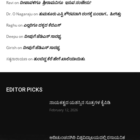
ದೀಪಾವಳಿಗೂ ಶ್ರೀರಾಮನಿಗೂ ಇರುವ ನಂಟೇನು?
Ravi
on
ತುಮಕೂರು ಎಸ್ಪಿ ಕೌರವನಾಗಿ ರಂಗಕ್ಕೆ ಬಂದಾಗ… ಹೀಗಿತ್ತು
Dr. O Nagaraju
on
ಎಲ್ಲರಿಗೂ ದಕ್ಕದ ಕೆಬಿಎಸ್
Raghu
on
ದೀಪುಗೆ ಜೆಡಿಎಸ್ ಸಾರಥ್ಯ
Deepu
on
ದೀಪುಗೆ ಜೆಡಿಎಸ್ ಸಾರಥ್ಯ
Girish
on
ತುಂಬಿದ್ದ ಕೆರೆ ಹೇಗೆ ಖಾಲಿಯಾಯಿತು.
ಸತ್ಯನಾರಾಯಣ
on
EDITOR PICKS
ನಾಯಕತ್ವದ ಯಶಸ್ಸಿನ ಸೂತ್ರಗಳ ಕೈಪಿಡಿ
February 12, 2026
ಆದಿಚುಂಚನಗಿರಿ ವಿಶ್ವವಿದ್ಯಾಲಯದಲ್ಲಿ ರಸಾಯನಿಕ