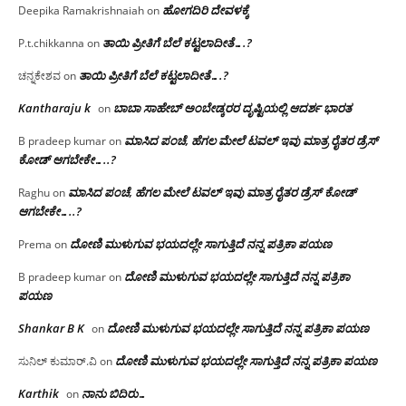
ಹೋಗದಿರಿ ದೇವಳಕ್ಕೆ
Deepika Ramakrishnaiah
on
ತಾಯಿ ಪ್ರೀತಿಗೆ ಬೆಲೆ ಕಟ್ಟಲಾದೀತೆ….?
P.t.chikkanna
on
ತಾಯಿ ಪ್ರೀತಿಗೆ ಬೆಲೆ ಕಟ್ಟಲಾದೀತೆ….?
ಚನ್ನಕೇಶವ
on
Kantharaju k
ಬಾಬಾ ಸಾಹೇಬ್ ಅಂಬೇಡ್ಕರರ ದೃಷ್ಟಿಯಲ್ಲಿ ಆದರ್ಶ ಭಾರತ
on
ಮಾಸಿದ ಪಂಚೆ, ಹೆಗಲ ಮೇಲೆ ಟವಲ್‌ ಇವು ಮಾತ್ರ ರೈತರ ಡ್ರೆಸ್‌
B pradeep kumar
on
ಕೋಡ್ ಆಗಬೇಕೇ…..?‌
ಮಾಸಿದ ಪಂಚೆ, ಹೆಗಲ ಮೇಲೆ ಟವಲ್‌ ಇವು ಮಾತ್ರ ರೈತರ ಡ್ರೆಸ್‌ ಕೋಡ್
Raghu
on
ಆಗಬೇಕೇ…..?‌
ದೋಣಿ ಮುಳುಗುವ ಭಯದಲ್ಲೇ ಸಾಗುತ್ತಿದೆ ನನ್ನ ಪತ್ರಿಕಾ ಪಯಣ
Prema
on
ದೋಣಿ ಮುಳುಗುವ ಭಯದಲ್ಲೇ ಸಾಗುತ್ತಿದೆ ನನ್ನ ಪತ್ರಿಕಾ
B pradeep kumar
on
ಪಯಣ
Shankar B K
ದೋಣಿ ಮುಳುಗುವ ಭಯದಲ್ಲೇ ಸಾಗುತ್ತಿದೆ ನನ್ನ ಪತ್ರಿಕಾ ಪಯಣ
on
ದೋಣಿ ಮುಳುಗುವ ಭಯದಲ್ಲೇ ಸಾಗುತ್ತಿದೆ ನನ್ನ ಪತ್ರಿಕಾ ಪಯಣ
ಸುನಿಲ್ ಕುಮಾರ್.ವಿ
on
Karthik
ನಾನು ಬಿದಿರು…
on