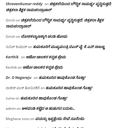
ShravanKumar reddy
ಚಿತ್ರಕಲೆಯಿಂದ ಬೌದ್ಧಿಕ ಸಾಮರ್ಥ್ಯ ವೃದ್ಧಿಸುತ್ತದೆ;
on
ಚಿತ್ರಕಲಾ ಶಿಕ್ಷಕ ರಾಮಚಂದ್ರಾಚಾರ್
ಚಿತ್ರಕಲೆಯಿಂದ ಬೌದ್ಧಿಕ ಸಾಮರ್ಥ್ಯ ವೃದ್ಧಿಸುತ್ತದೆ; ಚಿತ್ರಕಲಾ ಶಿಕ್ಷಕ
Girish
on
ರಾಮಚಂದ್ರಾಚಾರ್
ಲೋಕಕಲ್ಯಾಣಕ್ಕಾಗಿ ಚಂಡಿ ಹೋಮ
Girish
on
ತುಮಕೂರಿಗೆ ಮುಖ್ಯಮಂತ್ರಿ ಬಿಎಸ್ ವೈ: ಕೆ.ಎನ್.ರಾಜಣ್ಣ
ಸುನಿಲ್ ಕುಮಾರ್
on
Karthik
ಆಟೋ ಚಾಲಕರ ಕನ್ನಡ ಪ್ರೇಮ
on
ಆಟೋ ಚಾಲಕರ ಕನ್ನಡ ಪ್ರೇಮ
Karthik
on
Dr. O Nagaraju
ತುಮಕೂರಿನ ಹಾವುಕೊಂಡ ಗೊತ್ತಾ?
on
ತುಮಕೂರಿನ ಹಾವುಕೊಂಡ ಗೊತ್ತಾ?
ವಾಜಿದ್ ಖಾನ್ ತೋವಿನಕೆರೆ
on
ತುಮಕೂರಿನ ಹಾವುಕೊಂಡ ಗೊತ್ತಾ?
suma
on
ಅಳವಂಡಿ ಕಟ್ಟಿದ ಆ ಹುಡುಗನ ಬದುಕು…
admin
on
ವಯಸ್ಸು ಇಪ್ಪತ್ತೆಂಟು ಸೇವೆ ನೂರೆಂಟು
Meghana sonu
on