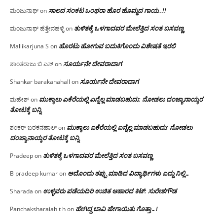
ಸಾಲದ ಸಂಕಟ ಒಂಥರಾ ಹೊರ ಹೊಮ್ಮದ ಗಾಯ..!!
ಮಂಜುನಾಥ್
on
ತುಳಿತಕ್ಕೆ ಒಳಗಾದವರ ಮೇಲೆತ್ತಿದ ಸಂತ ಬಸವಣ್ಣ
ಮಂಜುನಾಥ್ ಹೆತ್ತೇನಹಳ್ಳಿ
on
ಹೊರಟು ಹೋಗುವ ಬದುಕಿಗೊಂದು ವಿಶೇಷತೆ ಇರಲಿ
Mallikarjuna S
on
ಸೂರ್ಯನೇ ದೇವರಾದಾಗ
ಶಾಂತರಾಜು ಬಿ ಎಸ್
on
ಸೂರ್ಯನೇ ದೇವರಾದಾಗ
Shankar barakanahall
on
ಮುಕ್ಕಾಲು ಎಕೆರೆಯಲ್ಲಿ ಏನ್ನೆಲ್ಲ‌ ಮಾಡಬಹುದು: ನೋಡಲು ದಂಜ್ಯಾನಾಯ್ಕರ
ಮಹೇಶ್
on
ತೋಟಕ್ಕೆ ಬನ್ನಿ
ಮುಕ್ಕಾಲು ಎಕೆರೆಯಲ್ಲಿ ಏನ್ನೆಲ್ಲ‌ ಮಾಡಬಹುದು: ನೋಡಲು
ಶಂಕರ್ ಬರಕನಹಾಲ್
on
ದಂಜ್ಯಾನಾಯ್ಕರ ತೋಟಕ್ಕೆ ಬನ್ನಿ
ತುಳಿತಕ್ಕೆ ಒಳಗಾದವರ ಮೇಲೆತ್ತಿದ ಸಂತ ಬಸವಣ್ಣ
Pradeep
on
ಅದೊಂದು ತಪ್ಪು ಮಾಡಿದ ವಿದ್ಯಾರ್ಥಿಗಳು ಎದ್ದು ನಿಲ್ಲಿ…
B pradeep kumar
on
ಉಳ್ಳವರು ಪಡೆಯದಿರಿ ಉಚಿತ ಆಹಾರದ ಕಿಟ್: ಸುರೇಶಗೌಡ
Sharada
on
ಹೇಗಿದ್ದ ಬಾವಿ ಹೇಗಾಯಿತು ಗೊತ್ತಾ…!
Panchaksharaiah t h
on