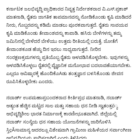
ಕರ್ನಾಟಕ ಜಲಭಿವೃದ್ದಿ ಪ್ರಾಧಿಕಾರದ ನಿವೃತ್ತ ನಿರ್ದೇಶಕರಾದ ವಿ.ಎಸ್.ಪ್ರಕಾಶ್
ಮಾತನಾಡಿ, ರೈತರು ಜಾಗತಿಕ ತಾಪಮಾನವನ್ನು ನೋಡಿಕೊಂಡು ಕೃಷಿ ಮಾಡಿದರೆ
ನೀರು, ಗೊಬ್ಬರವನ್ನು ಕಡಿಮೆ ಮಾಡಲು ಪೂರಕವಾಗುತ್ತದೆ. ರೈತರು ಸಾವಯವ
ಕೃಷಿ ಮಾಡಿಕೊಂಡು ತೇವಾಂಶವನ್ನು ಕಾಪಾಡಿ. ಹಸಿರು ಬೇಳೆಗಳನ್ನು ತಮ್ಮ
ಜಮಿನಿನಲ್ಲಿ ಬೇಳೆದರೆ ಬೇಳೆಯು ಉತ್ತಮ ರೀತಿಯಲ್ಲಿ ಬರುತ್ತೆ. ಜೋತೆಗೆ
ತೇವಾಂಶಕೂಡ ಹೆಚ್ಚು ದಿನ ಇರಲು ಸಾಧ್ಯವಾಗುತ್ತದೆ. ನೀರಿನ
ಸಂರಕ್ಷಣಕ್ರಮಗಳನ್ನು ಪ್ರತಿಯೊಬ್ಬ ರೈತರು ಅಳವಡಿಸಿಕೊಳ್ಳಬೇಕು. ಇವುಗಳನ್ನು
ಅಳವಡಿಸಿಕೊಳ್ಳಲು ರೈತರಲ್ಲಿ ವೈಜ್ಞಾನಿಕ ಮನೋಭಾವ ಬದಲಾವಣೆಯಾಗಬೇಕು.
ಎಲ್ಲರೂ ಅವಿಷ್ಕಾರಕ್ಕೆ ಹೊಂದಿಕೊAಡು ತಂತ್ರಜ್ಞಾನ ಬಳಸಿಕೊಂಡು ಜೀವನ
ರೂಪಿಸಿಕೊಳ್ಳಬೇಕು ಎಂದರು.
ನಬಾರ್ಡ್ ಉಪಮಹಾಪ್ರಬಂದಕರಾದ ಕೀರ್ತಿಪ್ರಭ ಮಾತನಾಡಿ, ನಬಾರ್ಡ್
ಅತ್ಯಂತ ಹೆಚ್ಚಿನ ಮಟ್ಟದ ಸಾಲ ಮತ್ತು ಸಹಾಯ ಧನ ನೀಡಿ ಸ್ವಾತಂತ್ರö್ಯ
ಅಭಿವೃದ್ದಿಶೀಲ ಭಾರತ ನಿರ್ಮಾಣಕ್ಕೆ ಕಾರಣೀಭೂತವಾಗಿದೆ. ಜಿಲ್ಲೆಯಲ್ಲಿ
ನಬಾರ್ಡ್ ಸಂಸ್ಥೆಯ ಧನ ಸಹಾಯ ಯೋಜನೆಗಳನ್ನು ಜಾರಿಗೊಳಿಸಿ
ಸ್ತಿçÃಸಾಮಾನ್ಯ ಅದರಲ್ಲೂ ವಿಶೇಷವಾಗಿ ಗ್ರಾಮೀಣ ಮಹಿಳೆಯರ ಸರ್ವಾಂಗೀಣ
ಅಭಿವೃದ್ದಿಯನ್ನು ಸಾಧಿಸಲಾಗಿದೆ ಎಂದು ತಿಳಿಸಿದರು.