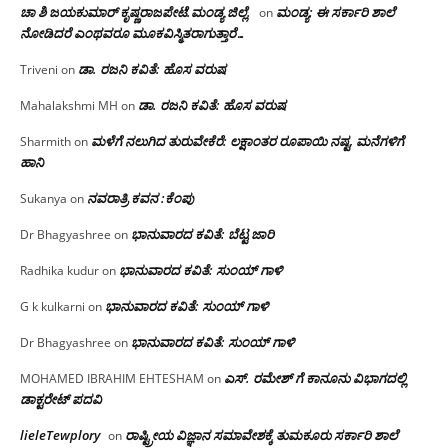
ಚಾ ಶಿ ಜಯಕುಮಾರ್ ಕೃಷ್ಣರಾಜಪೇಟೆ.ಮಂಡ್ಯ ಜಿಲ್ಲೆ.
ಮಂಡ್ಯ: ಈ ಸರ್ಕಾರಿ ಶಾಲೆ
on
ನೋಡಿದರೆ ಎಂಥವರೂ ಮೂಕವಿಸ್ಮಿತರಾಗುತ್ತಾರೆ…
ಡಾ. ರಜನಿ ಕವಿತೆ: ಹೊಸ ವರುಷ
Triveni
on
ಡಾ. ರಜನಿ ಕವಿತೆ: ಹೊಸ ವರುಷ
Mahalakshmi MH
on
ಮಳೆಗೆ ನಲುಗಿದ ತುರುವೇಕೆರೆ: ಲಕ್ಷಾಂತರ ರೂಪಾಯಿ ನಷ್ಟ, ಮನೆಗಳಿಗೆ
Sharmith
on
ಹಾನಿ
ನವರಾತ್ರಿ ಕವನ :ಕೆಂಪು
Sukanya
on
ಭಾನುವಾರದ ಕವಿತೆ: ಬೆಟ್ಟ ಜಾರಿ
Dr Bhagyashree
on
ಭಾನುವಾರದ ಕವಿತೆ: ಸುಂಯ್ ಗಾಳಿ
Radhika kudur
on
ಭಾನುವಾರದ ಕವಿತೆ: ಸುಂಯ್ ಗಾಳಿ
G k kulkarni
on
ಭಾನುವಾರದ ಕವಿತೆ: ಸುಂಯ್ ಗಾಳಿ
Dr Bhagyashree
on
ಎಸ್. ರಮೇಶ್ ಗೆ ಕಾನೂನು ವಿಭಾಗದಲ್ಲಿ
MOHAMED IBRAHIM EHTESHAM
on
ಡಾಕ್ಟರೇಟ್ ಪದವಿ
lieleTewplory
ರಾಷ್ಟ್ರೀಯ ವಿಜ್ಞಾನ ಸಮಾವೇಶಕ್ಕೆ‌ ತುಮಕೂರು ಸರ್ಕಾರಿ ಶಾಲೆ
on