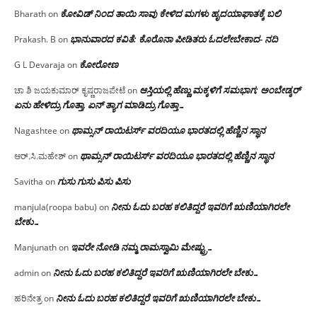
ಕೋವಿಡ್ ನಿಂದ ತಾಯಿ ಸಾವು ಕೇಳಿದ ಮಗಳು ಹೃದಯಾಘಾತಕ್ಕೆ ಬಲಿ
Bharath
on
ಭಾನುವಾರದ ಕವಿತೆ: ಕೊರೊನಾ ಪೀಡಿತರು ಓದಲೇಬೇಕಾದ- ನದಿ
Prakash. B
on
ಕೋರೋಣ
G L Devaraja
on
ಆಸ್ತಿಯಲ್ಲಿ ಹೆಣ್ಣು ಮಕ್ಕಳಿಗೆ ಸಮಭಾಗ; ಅಂಬೇಡ್ಕರ್
ಚಾ ಶಿ ಜಯಕುಮಾರ್ ಕೃಷ್ಣರಾಜಪೇಟೆ
on
ಏನು ಹೇಳಿದ್ರು ಗೊತ್ತಾ, ಏನ್ ತ್ಯಾಗ ಮಾಡಿದ್ರು ಗೊತ್ತಾ…
ಥಾಮ್ಸನ್ ರಾಯಿಟರ್ಸ್ ವರದಿಯೂ ಭಾರತದಲ್ಲಿ ಹೆಣ್ಣಿನ ಸ್ಥಾನ‌
Nagashtee
on
ಥಾಮ್ಸನ್ ರಾಯಿಟರ್ಸ್ ವರದಿಯೂ ಭಾರತದಲ್ಲಿ ಹೆಣ್ಣಿನ ಸ್ಥಾನ‌
ಆರ್.ಸಿ.ಮಹೇಶ್
on
ಗುಸು ಗುಸು ಪಿಸು ಪಿಸು
Savitha
on
ನೀನು ಓದು ಬರಹ ಕಲಿತಿದ್ದರೆ ಇವರಿಗೆ ಋಣಿಯಾಗಿರಲೇ
manjula(roopa babu)
on
ಬೇಕು…
ಇವರೇ‌ ನೋಡಿ‌ ನಮ್ಮ‌ ರಾಮಸ್ವಾಮಿ ಮೇಷ್ಟ್ರು…
Manjunath
on
ನೀನು ಓದು ಬರಹ ಕಲಿತಿದ್ದರೆ ಇವರಿಗೆ ಋಣಿಯಾಗಿರಲೇ ಬೇಕು…
admin
on
ನೀನು ಓದು ಬರಹ ಕಲಿತಿದ್ದರೆ ಇವರಿಗೆ ಋಣಿಯಾಗಿರಲೇ ಬೇಕು…
ಹರಿನೇತ್ರ
on