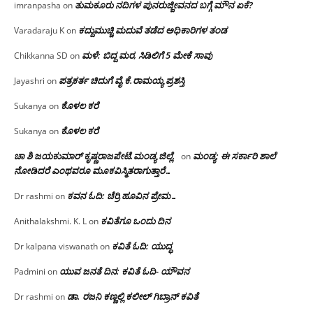
ತುಮಕೂರು ನದಿಗಳ ಪುನರುಜ್ಜೀವನದ ಬಗ್ಗೆ ಮೌನ ಏಕೆ?
imranpasha
on
ಕದ್ದುಮುಚ್ಚಿ ಮದುವೆ ತಡೆದ ಅಧಿಕಾರಿಗಳ ತಂಡ
Varadaraju K
on
ಮಳೆ: ಬಿದ್ದ ಮರ, ಸಿಡಿಲಿಗೆ 5 ಮೇಕೆ ಸಾವು
Chikkanna SD
on
ಪತ್ರಕರ್ತ ಚಿದುಗೆ ವೈ.ಕೆ.ರಾಮಯ್ಯ ಪ್ರಶಸ್ತಿ
Jayashri
on
ಕೊಳಲ ಕರೆ
Sukanya
on
ಕೊಳಲ ಕರೆ
Sukanya
on
ಚಾ ಶಿ ಜಯಕುಮಾರ್ ಕೃಷ್ಣರಾಜಪೇಟೆ.ಮಂಡ್ಯ ಜಿಲ್ಲೆ.
ಮಂಡ್ಯ: ಈ ಸರ್ಕಾರಿ ಶಾಲೆ
on
ನೋಡಿದರೆ ಎಂಥವರೂ ಮೂಕವಿಸ್ಮಿತರಾಗುತ್ತಾರೆ…
ಕವನ ಓದಿ: ಚೆರ್ರಿ ಹೂವಿನ ಪ್ರೇಮ…
Dr rashmi
on
ಕವಿತೆಗೂ ಒಂದು ದಿನ
Anithalakshmi. K. L
on
ಕವಿತೆ ಓದಿ: ಯುದ್ಧ
Dr kalpana viswanath
on
ಯುವ ಜನತೆ ದಿನ: ಕವಿತೆ ಓದಿ- ಯೌವನ
Padmini
on
ಡಾ. ರಜನಿ‌ ಕಣ್ಣಲ್ಲಿ ಕಲೀಲ್ ಗಿಬ್ರಾನ್ ಕವಿತೆ
Dr rashmi
on