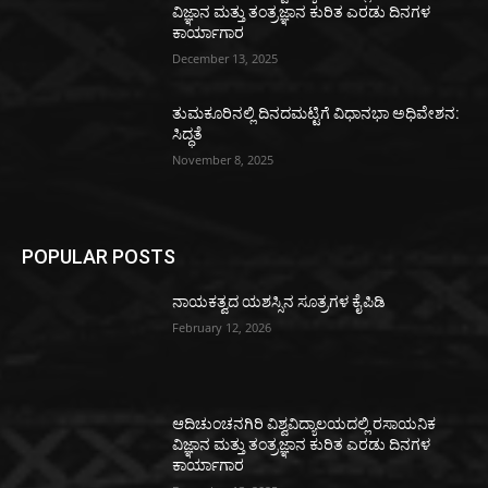
ವಿಜ್ಞಾನ ಮತ್ತು ತಂತ್ರಜ್ಞಾನ ಕುರಿತ ಎರಡು ದಿನಗಳ
ಕಾರ್ಯಾಗಾರ
December 13, 2025
ತುಮಕೂರಿನಲ್ಲಿ ದಿನದಮಟ್ಟಿಗೆ ವಿಧಾನಭಾ ಅಧಿವೇಶನ:
ಸಿದ್ಧತೆ
November 8, 2025
POPULAR POSTS
ನಾಯಕತ್ವದ ಯಶಸ್ಸಿನ ಸೂತ್ರಗಳ ಕೈಪಿಡಿ
February 12, 2026
ಆದಿಚುಂಚನಗಿರಿ ವಿಶ್ವವಿದ್ಯಾಲಯದಲ್ಲಿ ರಸಾಯನಿಕ
ವಿಜ್ಞಾನ ಮತ್ತು ತಂತ್ರಜ್ಞಾನ ಕುರಿತ ಎರಡು ದಿನಗಳ
ಕಾರ್ಯಾಗಾರ