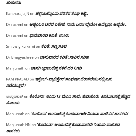
ಹುಡುಗರು
ಹಳ್ಳಿಯಲ್ಲೊಂದು ಪರಿಸರ ಸಂಘ ಕಟ್ಟಿ…
Kantharaju JN
on
ಅಪ್ಪಂದಿರ ದಿನದ ವಿಶೇಷ: ನಾನು ಏನಾಗಿದ್ದೇನೋ‌ ಅದೆಲ್ಲವೂ ಅಪ್ಪನೇ…
Dr rashmi
on
ಭಾನುವಾರದ ಕವಿತೆ: ಉಸಿರು
Dr rashmi
on
ಕವಿತೆ: ಸಣ್ಣ ಸೂಜಿ
Smiths g kulkarni
on
ಭಾನುವಾರದ ಕವಿತೆ :ಸಾವಿನ ಸನಿಹ
Dr Bhagyashree
on
ಖಾಸಗಿ ಆ್ಯಂಬುಲೆನ್ಸ್ ಗಳಿಗೆ ದರ ನಿಗದಿ
Manjunath
on
ಇಸ್ರೇಲ್ -ಪ್ಯಾಲಿಸ್ತೇನ್ ಸಂಘರ್ಷ:ಜೆರುಸಲೇಮಿನಲ್ಲಿ ಏನು
RAM PRASAD
on
ನಡೆಯುತ್ತಿದೆ ?
ಕೊರೊನಾ: ಇಂದು 13 ಮಂದಿ ಸಾವು, ತುಮಕೂರು, ತಿಪಟೂರಿನಲ್ಲಿ ಹೆಚ್ಚಿದ
ಅಲ್ಲಾಬಕಾಶ್
on
ಸೋಂಕು
‘ಕೊರೊನಾ’ ಅಂಬುಲೆನ್ಸ್ ಕೊಡುವಾಗಲೇ ನಿಯಮ ಪಾಲಿಸದ ಶಾಸಕರು!
Manjunath
on
‘ಕೊರೊನಾ’ ಅಂಬುಲೆನ್ಸ್ ಕೊಡುವಾಗಲೇ ನಿಯಮ ಪಾಲಿಸದ
Manjunath HN
on
ಶಾಸಕರು!