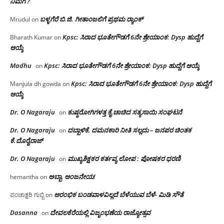
ನಿಮಗೆ ?
ಬಳ್ಳಗೆರೆ ಬಿ.ಜಿ. ಗೀತಾಂಜಲಿಗೆ ಪ್ರಥಮ ರ‌್ಯಾಂಕ್
Mrudul
on
Kpsc: ಸಿರಾದ ಭೂತೇಗೌಡಗೆ 6ನೇ ಶ್ರೇಯಾಂಕ: Dysp ಹುದ್ದೆಗೆ
Bharath Kumar
on
ಆಯ್ಕೆ
Madhu
Kpsc: ಸಿರಾದ ಭೂತೇಗೌಡಗೆ 6ನೇ ಶ್ರೇಯಾಂಕ: Dysp ಹುದ್ದೆಗೆ ಆಯ್ಕೆ
on
Kpsc: ಸಿರಾದ ಭೂತೇಗೌಡಗೆ 6ನೇ ಶ್ರೇಯಾಂಕ: Dysp ಹುದ್ದೆಗೆ
Manjula dh gowda
on
ಆಯ್ಕೆ
Dr. O Nagaraju
ಕುಷ್ಠರೋಗಿಗಳತ್ತ ಕೈ ಚಾಚಿದ ಸತ್ಯಸಾಯಿ ಸಂಘಟನೆ
on
Dr. O Nagaraju
ದಬ್ಬಾಳಿಕೆ, ದಮನಕಾರಿ ನೀತಿ ಸಲ್ಲದು – ಜನಪರ ಚಿಂತಕ
on
ಕೆ.ದೊರೈರಾಜ್
Dr. O Nagaraju
ಮುಖ್ಯಶಿಕ್ಷಕರ ಕರ್ತವ್ಯ ಲೋಪ : ಪೋಷಕರ ಧರಣಿ
on
ಅಬ್ಬಾ, ಆಂಜನೇಯ!
hemantha
on
ಆರಂಭಿಕ ಬಂಡವಾಳವಿಲ್ಲದೆ ಬೆಳೆಯುವ ಬೆಳೆ- ಮಿಡಿ ಸೌತೆ
ಪಂಚಾಕ್ಷರಿ ಗುಬ್ಬಿ
on
Dasanna
ದೇವಲಕೆರೆಯಲ್ಲಿ ವಿಜೃಂಭಣೆಯ ರಾಜ್ಯೋತ್ಸವ
on