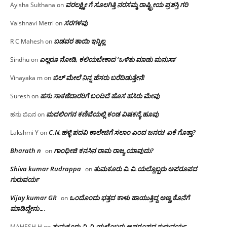
ವರಲಕ್ಷ್ಮೀ ಗೆ ಸೂಲಗಿತ್ತಿ ನರಸಮ್ಮ‌ ರಾಷ್ಟ್ರೀಯ ಪ್ರಶಸ್ತಿ ಗರಿ
Ayisha Sulthana
on
ಸರಗಳವು
Vaishnavi Metri
on
ಬಡವರ ತಾಯಿ ಇನ್ನಿಲ್ಲ
R C Mahesh
on
ಎಲ್ಲರೂ ನೋಡಿ, ಕಲಿಯಬೇಕಾದ ‘ಒಳಿತು ಮಾಡು ಮನುಸಾ’
Sindhu
on
ಬಿಲ್ ಮೇಲೆ ನಿನ್ನ ಹೆಸರು ಬರೆದಿಡುತ್ತೇನೆ!
Vinayaka m
on
ಹಸು ಸಾಕಣೆದಾರರಿಗೆ ಬಂದಿದೆ ಹೊಸ ಹಸಿರು ಮೇವು
Suresh
on
ಮದಲಿಂಗನ ಕಣಿವೆಯಲ್ಲಿ ಕಂಡ ವಿಷಕನ್ಯೆ ಹೂವು
ಹನು ಬಿಎನ
on
C.N.ಹಳ್ಳಿ ಪದವಿ ಕಾಲೇಜಿಗೆ ಸಲಾಂ‌ ಎಂದ ಜನರು! ಏಕೆ ಗೊತ್ತಾ?
Lakshmi Y
on
Bharath n
ಗಾಂಧೀಜಿ ಕನಸಿನ ರಾಮ ರಾಜ್ಯ ಯಾವುದು?
on
Shiva kumar Rudrappa
ತುಮಕೂರು‌ ವಿ.ವಿ.ಯಲ್ಲೊಬ್ಬರು ಅಪರೂಪದ
on
ಗುರುವರ್ಯ
Vijay kumar GR
ಒಂದೊಂದು ಭತ್ತದ ಕಾಳು ಹಾಯುತ್ತಿದ್ದ ಅಣ್ಣ ಕೊನೆಗೆ
on
ಮಾಡಿದ್ದೇನು….
ತುಮಕೂರು‌ ವಿ.ವಿ.ಯಲ್ಲೊಬ್ಬರು ಅಪರೂಪದ ಗುರುವರ್ಯ
MAHESH.H
on