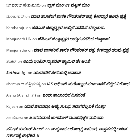
ಕ್ಲಾಸ್ ರೂಂ v/s ನ್ಯೂಸ್ ರೂಂ
ಬಸವರಾಜ್ ಹೇಮನೂರು
on
ಮಾಜಿ ಶಾಸಕರಿಗೆ ಶಾಸಕ ಗೌರಿಶಂಕರ್ ಪತ್ರ, ಕೇಳಿದ್ದಾರೆ ಹಲವು ಪ್ರಶ್ನೆ
ಮಂಜುನಾಥ್
on
ಜೆಡಿಎಸ್ ಜಿಲ್ಲಾಧ್ಯಕ್ಷರ ಆಯ್ಕೆಗೆ ನಡೆದಿದೆ ಲೆಕ್ಕಾಚಾರ…
Kantharaju
on
ಜೆಡಿಎಸ್ ಜಿಲ್ಲಾಧ್ಯಕ್ಷರ ಆಯ್ಕೆಗೆ ನಡೆದಿದೆ ಲೆಕ್ಕಾಚಾರ…
Manjunath HN
on
ಮಾಜಿ ಶಾಸಕರಿಗೆ ಶಾಸಕ ಗೌರಿಶಂಕರ್ ಪತ್ರ, ಕೇಳಿದ್ದಾರೆ ಹಲವು ಪ್ರಶ್ನೆ
Manjunatha
on
ಇಂದು ಇಂಟರ್ ನ್ಯಾಶನಲ್ ಫ್ಯಾಮಿಲಿ ಡೇ ಅಂತೆ!
ಶಂಕರ್
on
Sathish tg
ಯುವಕರಿಗೆ ಸೇನೆಯಲ್ಲಿ ಅವಕಾಶ
on
IAS ಅಧಿಕಾರಿ ಮಣಿವಣ್ಣನ್ ವರ್ಗಾವಣೆಗೆ ಹೆಚ್ಚಿದ‌ ವಿರೋಧ
ಮಂಜುನಾಥ್ ಹೆತ್ತೇನಹಳ್ಳಿ
on
ಇಂದು ತಾಯಂದಿರ ದಿನವಂತೆ
Aishu (Aisiri.H.Y )
on
ಯಾರ ಜೀವನವೂ ಅಷ್ಟು ಸುಲಭ, ಸರಾಗವಲ್ಲ ಏಕೆ ಗೊತ್ತಾ?
Rajesh
on
ಜಂಗಮವಾಣಿ ಜಾಗದೊಳ್ ಮೂಕಪ್ರೇಕ್ಷಕ ನಾವಿಂದು
ಶಾಂತರಾಜು
on
ನವೀನ್ ಕುಮಾರ್ ಪಿ ಆರ್
ಮದ್ಯಪಾನ ಆರೋಗ್ಯಕ್ಕೆ ಹಾನಿಕರ; ವಾಸ್ತವದಲ್ಲಿ ಅಳುವ
on
ಸರ್ಕಾರಕ್ಕೆ ಲಾಭಕರ..!!