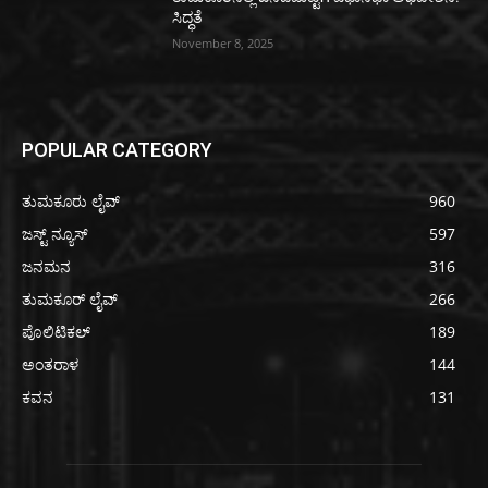
ಸಿದ್ಧತೆ
November 8, 2025
POPULAR CATEGORY
ತುಮಕೂರು ಲೈವ್
960
ಜಸ್ಟ್ ನ್ಯೂಸ್
597
ಜನಮನ
316
ತುಮಕೂರ್ ಲೈವ್
266
ಪೊಲಿಟಿಕಲ್
189
ಅಂತರಾಳ
144
ಕವನ
131