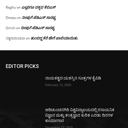
ಎಲ್ಲರಿಗೂ ದಕ್ಕದ ಕೆಬಿಎಸ್
Raghu
on
ದೀಪುಗೆ ಜೆಡಿಎಸ್ ಸಾರಥ್ಯ
Deepu
on
ದೀಪುಗೆ ಜೆಡಿಎಸ್ ಸಾರಥ್ಯ
Girish
on
ತುಂಬಿದ್ದ ಕೆರೆ ಹೇಗೆ ಖಾಲಿಯಾಯಿತು.
ಸತ್ಯನಾರಾಯಣ
on
EDITOR PICKS
ನಾಯಕತ್ವದ ಯಶಸ್ಸಿನ ಸೂತ್ರಗಳ ಕೈಪಿಡಿ
February 12, 2026
ಆದಿಚುಂಚನಗಿರಿ ವಿಶ್ವವಿದ್ಯಾಲಯದಲ್ಲಿ ರಸಾಯನಿಕ
ವಿಜ್ಞಾನ ಮತ್ತು ತಂತ್ರಜ್ಞಾನ ಕುರಿತ ಎರಡು ದಿನಗಳ
ಕಾರ್ಯಾಗಾರ
December 13, 2025