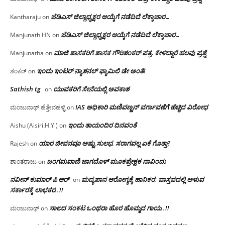
ಜೆಡಿಎಸ್ ಜಿಲ್ಲಾಧ್ಯಕ್ಷರ ಆಯ್ಕೆಗೆ ನಡೆದಿದೆ ಲೆಕ್ಕಾಚಾರ…
Kantharaju
on
ಜೆಡಿಎಸ್ ಜಿಲ್ಲಾಧ್ಯಕ್ಷರ ಆಯ್ಕೆಗೆ ನಡೆದಿದೆ ಲೆಕ್ಕಾಚಾರ…
Manjunath HN
on
ಮಾಜಿ ಶಾಸಕರಿಗೆ ಶಾಸಕ ಗೌರಿಶಂಕರ್ ಪತ್ರ, ಕೇಳಿದ್ದಾರೆ ಹಲವು ಪ್ರಶ್ನೆ
Manjunatha
on
ಇಂದು ಇಂಟರ್ ನ್ಯಾಶನಲ್ ಫ್ಯಾಮಿಲಿ ಡೇ ಅಂತೆ!
ಶಂಕರ್
on
Sathish tg
ಯುವಕರಿಗೆ ಸೇನೆಯಲ್ಲಿ ಅವಕಾಶ
on
IAS ಅಧಿಕಾರಿ ಮಣಿವಣ್ಣನ್ ವರ್ಗಾವಣೆಗೆ ಹೆಚ್ಚಿದ‌ ವಿರೋಧ
ಮಂಜುನಾಥ್ ಹೆತ್ತೇನಹಳ್ಳಿ
on
ಇಂದು ತಾಯಂದಿರ ದಿನವಂತೆ
Aishu (Aisiri.H.Y )
on
ಯಾರ ಜೀವನವೂ ಅಷ್ಟು ಸುಲಭ, ಸರಾಗವಲ್ಲ ಏಕೆ ಗೊತ್ತಾ?
Rajesh
on
ಜಂಗಮವಾಣಿ ಜಾಗದೊಳ್ ಮೂಕಪ್ರೇಕ್ಷಕ ನಾವಿಂದು
ಶಾಂತರಾಜು
on
ನವೀನ್ ಕುಮಾರ್ ಪಿ ಆರ್
ಮದ್ಯಪಾನ ಆರೋಗ್ಯಕ್ಕೆ ಹಾನಿಕರ; ವಾಸ್ತವದಲ್ಲಿ ಅಳುವ
on
ಸರ್ಕಾರಕ್ಕೆ ಲಾಭಕರ..!!
ಸಾಲದ ಸಂಕಟ ಒಂಥರಾ ಹೊರ ಹೊಮ್ಮದ ಗಾಯ..!!
ಮಂಜುನಾಥ್
on