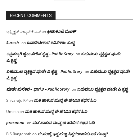
RECENT COMMENTS
ಕ್ರೀಡಾಕೂಟ ಝಲಕ್
ಇನ್ಸ್ಪೆಕ್ಟರ್ ಸಲ್ಮಾನ್ ಕೆ ಎನ್
on
Suresh
ಓದಲೇಬೇಕಾದ‌ ಕವಿತೆಗಳು: ಬುದ್ಧ
on
ಕನ್ನಡಕ್ಕಾಗಿ ಜೈಲು ಸೇರಿದ ಕೃಷ್ಣ – Public Story
ಬಹುಮುಖ ವ್ಯಕ್ತಿತ್ವದ ವೂಡೇ
on
ಪಿ.ಕೃಷ್ಣ
ಬಹುಮುಖ ವ್ಯಕ್ತಿತ್ವದ ವೂಡೇ ಪಿ.ಕೃಷ್ಣ – Public Story
ಬಹುಮುಖ ವ್ಯಕ್ತಿತ್ವದ ವೂಡೇ
on
ಪಿ.ಕೃಷ್ಣ
ವೂಡೇ ಮನೆತನ – ಭಾಗ ೨ – Public Story
ಬಹುಮುಖ ವ್ಯಕ್ತಿತ್ವದ ವೂಡೇ ಪಿ.ಕೃಷ್ಣ
on
ಮತ ಹಾಕುವ ಮುನ್ನ ಈ ಹಸಿವಿನ ಕಥನ ಓದಿ
Shivaraju KP
on
ಮತ ಹಾಕುವ ಮುನ್ನ ಈ ಹಸಿವಿನ ಕಥನ ಓದಿ
Umesh
on
prasanna
ಮತ ಹಾಕುವ ಮುನ್ನ ಈ ಹಸಿವಿನ ಕಥನ ಓದಿ
on
ಈ ಸಂಖ್ಯೆ ಇದ್ದ ಹಣ್ಣು ತಿನ್ನಲೇಬಾರದು ಏಕೆ ಗೊತ್ತಾ?
B S Ranganath
on