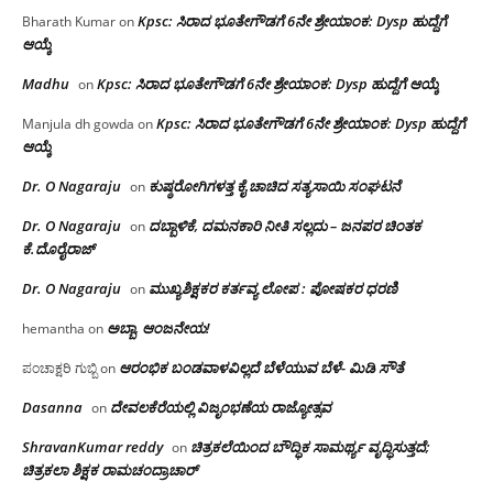
Kpsc: ಸಿರಾದ ಭೂತೇಗೌಡಗೆ 6ನೇ ಶ್ರೇಯಾಂಕ: Dysp ಹುದ್ದೆಗೆ
Bharath Kumar
on
ಆಯ್ಕೆ
Madhu
Kpsc: ಸಿರಾದ ಭೂತೇಗೌಡಗೆ 6ನೇ ಶ್ರೇಯಾಂಕ: Dysp ಹುದ್ದೆಗೆ ಆಯ್ಕೆ
on
Kpsc: ಸಿರಾದ ಭೂತೇಗೌಡಗೆ 6ನೇ ಶ್ರೇಯಾಂಕ: Dysp ಹುದ್ದೆಗೆ
Manjula dh gowda
on
ಆಯ್ಕೆ
Dr. O Nagaraju
ಕುಷ್ಠರೋಗಿಗಳತ್ತ ಕೈ ಚಾಚಿದ ಸತ್ಯಸಾಯಿ ಸಂಘಟನೆ
on
Dr. O Nagaraju
ದಬ್ಬಾಳಿಕೆ, ದಮನಕಾರಿ ನೀತಿ ಸಲ್ಲದು – ಜನಪರ ಚಿಂತಕ
on
ಕೆ.ದೊರೈರಾಜ್
Dr. O Nagaraju
ಮುಖ್ಯಶಿಕ್ಷಕರ ಕರ್ತವ್ಯ ಲೋಪ : ಪೋಷಕರ ಧರಣಿ
on
ಅಬ್ಬಾ, ಆಂಜನೇಯ!
hemantha
on
ಆರಂಭಿಕ ಬಂಡವಾಳವಿಲ್ಲದೆ ಬೆಳೆಯುವ ಬೆಳೆ- ಮಿಡಿ ಸೌತೆ
ಪಂಚಾಕ್ಷರಿ ಗುಬ್ಬಿ
on
Dasanna
ದೇವಲಕೆರೆಯಲ್ಲಿ ವಿಜೃಂಭಣೆಯ ರಾಜ್ಯೋತ್ಸವ
on
ShravanKumar reddy
ಚಿತ್ರಕಲೆಯಿಂದ ಬೌದ್ಧಿಕ ಸಾಮರ್ಥ್ಯ ವೃದ್ಧಿಸುತ್ತದೆ;
on
ಚಿತ್ರಕಲಾ ಶಿಕ್ಷಕ ರಾಮಚಂದ್ರಾಚಾರ್