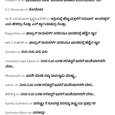
Prakash. B
on
ಕೋರೋಣ
G L Devaraja
on
ಆಸ್ತಿಯಲ್ಲಿ ಹೆಣ್ಣು ಮಕ್ಕಳಿಗೆ ಸಮಭಾಗ; ಅಂಬೇಡ್ಕರ್
ಚಾ ಶಿ ಜಯಕುಮಾರ್ ಕೃಷ್ಣರಾಜಪೇಟೆ
on
ಏನು ಹೇಳಿದ್ರು ಗೊತ್ತಾ, ಏನ್ ತ್ಯಾಗ ಮಾಡಿದ್ರು ಗೊತ್ತಾ…
ಥಾಮ್ಸನ್ ರಾಯಿಟರ್ಸ್ ವರದಿಯೂ ಭಾರತದಲ್ಲಿ ಹೆಣ್ಣಿನ ಸ್ಥಾನ‌
Nagashtee
on
ಥಾಮ್ಸನ್ ರಾಯಿಟರ್ಸ್ ವರದಿಯೂ ಭಾರತದಲ್ಲಿ ಹೆಣ್ಣಿನ ಸ್ಥಾನ‌
ಆರ್.ಸಿ.ಮಹೇಶ್
on
ಗುಸು ಗುಸು ಪಿಸು ಪಿಸು
Savitha
on
ನೀನು ಓದು ಬರಹ ಕಲಿತಿದ್ದರೆ ಇವರಿಗೆ ಋಣಿಯಾಗಿರಲೇ
manjula(roopa babu)
on
ಬೇಕು…
ಇವರೇ‌ ನೋಡಿ‌ ನಮ್ಮ‌ ರಾಮಸ್ವಾಮಿ ಮೇಷ್ಟ್ರು…
Manjunath
on
ನೀನು ಓದು ಬರಹ ಕಲಿತಿದ್ದರೆ ಇವರಿಗೆ ಋಣಿಯಾಗಿರಲೇ ಬೇಕು…
admin
on
ನೀನು ಓದು ಬರಹ ಕಲಿತಿದ್ದರೆ ಇವರಿಗೆ ಋಣಿಯಾಗಿರಲೇ ಬೇಕು…
ಹರಿನೇತ್ರ
on
ವರಲಕ್ಷ್ಮೀ ಗೆ ಸೂಲಗಿತ್ತಿ ನರಸಮ್ಮ‌ ರಾಷ್ಟ್ರೀಯ ಪ್ರಶಸ್ತಿ ಗರಿ
Ayisha Sulthana
on
ಸರಗಳವು
Vaishnavi Metri
on