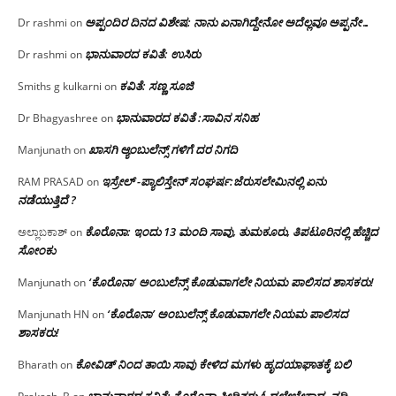
ಅಪ್ಪಂದಿರ ದಿನದ ವಿಶೇಷ: ನಾನು ಏನಾಗಿದ್ದೇನೋ‌ ಅದೆಲ್ಲವೂ ಅಪ್ಪನೇ…
Dr rashmi
on
ಭಾನುವಾರದ ಕವಿತೆ: ಉಸಿರು
Dr rashmi
on
ಕವಿತೆ: ಸಣ್ಣ ಸೂಜಿ
Smiths g kulkarni
on
ಭಾನುವಾರದ ಕವಿತೆ :ಸಾವಿನ ಸನಿಹ
Dr Bhagyashree
on
ಖಾಸಗಿ ಆ್ಯಂಬುಲೆನ್ಸ್ ಗಳಿಗೆ ದರ ನಿಗದಿ
Manjunath
on
ಇಸ್ರೇಲ್ -ಪ್ಯಾಲಿಸ್ತೇನ್ ಸಂಘರ್ಷ:ಜೆರುಸಲೇಮಿನಲ್ಲಿ ಏನು
RAM PRASAD
on
ನಡೆಯುತ್ತಿದೆ ?
ಕೊರೊನಾ: ಇಂದು 13 ಮಂದಿ ಸಾವು, ತುಮಕೂರು, ತಿಪಟೂರಿನಲ್ಲಿ ಹೆಚ್ಚಿದ
ಅಲ್ಲಾಬಕಾಶ್
on
ಸೋಂಕು
‘ಕೊರೊನಾ’ ಅಂಬುಲೆನ್ಸ್ ಕೊಡುವಾಗಲೇ ನಿಯಮ ಪಾಲಿಸದ ಶಾಸಕರು!
Manjunath
on
‘ಕೊರೊನಾ’ ಅಂಬುಲೆನ್ಸ್ ಕೊಡುವಾಗಲೇ ನಿಯಮ ಪಾಲಿಸದ
Manjunath HN
on
ಶಾಸಕರು!
ಕೋವಿಡ್ ನಿಂದ ತಾಯಿ ಸಾವು ಕೇಳಿದ ಮಗಳು ಹೃದಯಾಘಾತಕ್ಕೆ ಬಲಿ
Bharath
on
ಭಾನುವಾರದ ಕವಿತೆ: ಕೊರೊನಾ ಪೀಡಿತರು ಓದಲೇಬೇಕಾದ- ನದಿ