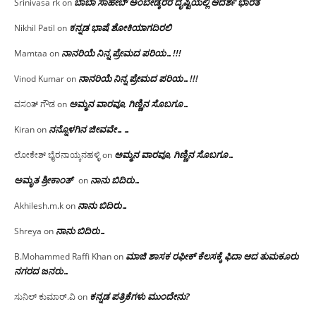
ಬಾಬಾ ಸಾಹೇಬ್ ಅಂಬೇಡ್ಕರರ ದೃಷ್ಟಿಯಲ್ಲಿ ಆದರ್ಶ ಭಾರತ
Srinivasa rk
on
ಕನ್ನಡ ಭಾಷೆ ಶೋಕಿಯಾಗದಿರಲಿ
Nikhil Patil
on
ನಾನರಿಯೆ ನಿನ್ನ ಪ್ರೇಮದ ಪರಿಯ…!!!
Mamtaa
on
ನಾನರಿಯೆ ನಿನ್ನ ಪ್ರೇಮದ ಪರಿಯ…!!!
Vinod Kumar
on
ಅಮ್ಮನ ವಾರವೂ, ಗಿಣ್ಣಿನ ಸೊಬಗೂ…
ವಸಂತ್ ಗೌಡ
on
ನನ್ನೊಳಗಿನ ಜೀವವೇ……
Kiran
on
ಅಮ್ಮನ ವಾರವೂ, ಗಿಣ್ಣಿನ ಸೊಬಗೂ…
ಲೋಕೇಶ್ ಭೈರನಾಯ್ಕನಹಳ್ಳಿ
on
ಅಮೃತ ಶ್ರೀಕಾಂತ್
ನಾನು ಬಿದಿರು…
on
ನಾನು ಬಿದಿರು…
Akhilesh.m.k
on
ನಾನು ಬಿದಿರು…
Shreya
on
ಮಾಜಿ ಶಾಸಕ ರಫೀಕ್ ಕೆಲಸಕ್ಕೆ ಫಿದಾ ಆದ ತುಮಕೂರು
B.Mohammed Raffi Khan
on
ನಗರದ ಜನರು…
ಕನ್ನಡ ಪತ್ರಿಕೆಗಳು ಮುಂದೇನು?
ಸುನಿಲ್ ಕುಮಾರ್.ವಿ
on