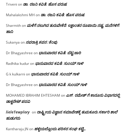
ಡಾ. ರಜನಿ ಕವಿತೆ: ಹೊಸ ವರುಷ
Triveni
on
ಡಾ. ರಜನಿ ಕವಿತೆ: ಹೊಸ ವರುಷ
Mahalakshmi MH
on
ಮಳೆಗೆ ನಲುಗಿದ ತುರುವೇಕೆರೆ: ಲಕ್ಷಾಂತರ ರೂಪಾಯಿ ನಷ್ಟ, ಮನೆಗಳಿಗೆ
Sharmith
on
ಹಾನಿ
ನವರಾತ್ರಿ ಕವನ :ಕೆಂಪು
Sukanya
on
ಭಾನುವಾರದ ಕವಿತೆ: ಬೆಟ್ಟ ಜಾರಿ
Dr Bhagyashree
on
ಭಾನುವಾರದ ಕವಿತೆ: ಸುಂಯ್ ಗಾಳಿ
Radhika kudur
on
ಭಾನುವಾರದ ಕವಿತೆ: ಸುಂಯ್ ಗಾಳಿ
G k kulkarni
on
ಭಾನುವಾರದ ಕವಿತೆ: ಸುಂಯ್ ಗಾಳಿ
Dr Bhagyashree
on
ಎಸ್. ರಮೇಶ್ ಗೆ ಕಾನೂನು ವಿಭಾಗದಲ್ಲಿ
MOHAMED IBRAHIM EHTESHAM
on
ಡಾಕ್ಟರೇಟ್ ಪದವಿ
lieleTewplory
ರಾಷ್ಟ್ರೀಯ ವಿಜ್ಞಾನ ಸಮಾವೇಶಕ್ಕೆ‌ ತುಮಕೂರು ಸರ್ಕಾರಿ ಶಾಲೆ
on
ಹುಡುಗರು
ಹಳ್ಳಿಯಲ್ಲೊಂದು ಪರಿಸರ ಸಂಘ ಕಟ್ಟಿ…
Kantharaju JN
on