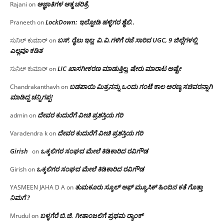
ಅಜ್ಞಾತಿಗಳ ಆತ್ಮ ಚರಿತ್ರೆ
Rajani
on
LockDown: ಇಲ್ನೋಡಿ ಹಳ್ಳಿಗರ ಶೈಲಿ..
Praneeth
on
ಬಸ್, ರೈಲು ಇಲ್ಲ; ವಿ.ವಿ.ಗಳಿಗೆ ರಜೆ ಸಾರಿದ UGC, 9 ಜಿಲ್ಲೆಗಳಲ್ಲಿ
ಸುನಿಲ್ ಕುಮಾರ್
on
ಎಲ್ಲವೂ ಕಡಿತ
LIC ಖಾಸಗೀಕರಣ ಮಾಡುತ್ತಿಲ್ಲ, ಷೇರು ಮಾರಾಟ ಅಷ್ಟೇ
ಸುನಿಲ್ ಕುಮಾರ್
on
ಬಡಪಾಯಿ ಮಿತ್ರನನ್ನು ಒಂದು ಗಂಟೆ ಕಾಲ ಅರಣ್ಯ ಸಚಿವರನ್ನಾಗಿ
Chandrakanthavh
on
ಮಾಡಿದ್ದ ಚನ್ನಿಗಪ್ಪ!
ದೇವರ ಕುದುರೆಗೆ ವೀಚಿ ಪ್ರಶಸ್ತಿಯ ಗರಿ
admin
on
ದೇವರ ಕುದುರೆಗೆ ವೀಚಿ ಪ್ರಶಸ್ತಿಯ ಗರಿ
Varadendra k
on
Girish
ಒಕ್ಕಲಿಗರ ಸಂಘದ ಮೇಲೆ ಕಿಡಿಕಾರಿದ ರವಿಗೌಡ
on
ಒಕ್ಕಲಿಗರ ಸಂಘದ ಮೇಲೆ ಕಿಡಿಕಾರಿದ ರವಿಗೌಡ
Girish
on
ತುಮಕೂರು ಸ್ಕೂಲ್ ಆಫ್ ಮ್ಯೂಸಿಕ್ ಹಿಂದಿನ ಕತೆ ಗೊತ್ತಾ
YASMEEN JAHA D A
on
ನಿಮಗೆ ?
ಬಳ್ಳಗೆರೆ ಬಿ.ಜಿ. ಗೀತಾಂಜಲಿಗೆ ಪ್ರಥಮ ರ‌್ಯಾಂಕ್
Mrudul
on