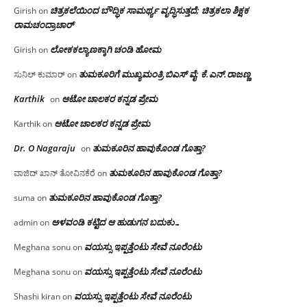
ಚಿತ್ರಕಲೆಯಿಂದ ಬೌದ್ಧಿಕ ಸಾಮರ್ಥ್ಯ ವೃದ್ಧಿಸುತ್ತದೆ; ಚಿತ್ರಕಲಾ ಶಿಕ್ಷಕ
Girish
on
ರಾಮಚಂದ್ರಾಚಾರ್
ಲೋಕಕಲ್ಯಾಣಕ್ಕಾಗಿ ಚಂಡಿ ಹೋಮ
Girish
on
ತುಮಕೂರಿಗೆ ಮುಖ್ಯಮಂತ್ರಿ ಬಿಎಸ್ ವೈ: ಕೆ.ಎನ್.ರಾಜಣ್ಣ
ಸುನಿಲ್ ಕುಮಾರ್
on
Karthik
ಆಟೋ ಚಾಲಕರ ಕನ್ನಡ ಪ್ರೇಮ
on
ಆಟೋ ಚಾಲಕರ ಕನ್ನಡ ಪ್ರೇಮ
Karthik
on
Dr. O Nagaraju
ತುಮಕೂರಿನ ಹಾವುಕೊಂಡ ಗೊತ್ತಾ?
on
ತುಮಕೂರಿನ ಹಾವುಕೊಂಡ ಗೊತ್ತಾ?
ವಾಜಿದ್ ಖಾನ್ ತೋವಿನಕೆರೆ
on
ತುಮಕೂರಿನ ಹಾವುಕೊಂಡ ಗೊತ್ತಾ?
suma
on
ಅಳವಂಡಿ ಕಟ್ಟಿದ ಆ ಹುಡುಗನ ಬದುಕು…
admin
on
ವಯಸ್ಸು ಇಪ್ಪತ್ತೆಂಟು ಸೇವೆ ನೂರೆಂಟು
Meghana sonu
on
ವಯಸ್ಸು ಇಪ್ಪತ್ತೆಂಟು ಸೇವೆ ನೂರೆಂಟು
Meghana sonu
on
ವಯಸ್ಸು ಇಪ್ಪತ್ತೆಂಟು ಸೇವೆ ನೂರೆಂಟು
Shashi kiran
on