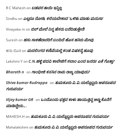
ಬಡವರ ತಾಯಿ ಇನ್ನಿಲ್ಲ
R C Mahesh
on
ಎಲ್ಲರೂ ನೋಡಿ, ಕಲಿಯಬೇಕಾದ ‘ಒಳಿತು ಮಾಡು ಮನುಸಾ’
Sindhu
on
ಬಿಲ್ ಮೇಲೆ ನಿನ್ನ ಹೆಸರು ಬರೆದಿಡುತ್ತೇನೆ!
Vinayaka m
on
ಹಸು ಸಾಕಣೆದಾರರಿಗೆ ಬಂದಿದೆ ಹೊಸ ಹಸಿರು ಮೇವು
Suresh
on
ಮದಲಿಂಗನ ಕಣಿವೆಯಲ್ಲಿ ಕಂಡ ವಿಷಕನ್ಯೆ ಹೂವು
ಹನು ಬಿಎನ
on
C.N.ಹಳ್ಳಿ ಪದವಿ ಕಾಲೇಜಿಗೆ ಸಲಾಂ‌ ಎಂದ ಜನರು! ಏಕೆ ಗೊತ್ತಾ?
Lakshmi Y
on
Bharath n
ಗಾಂಧೀಜಿ ಕನಸಿನ ರಾಮ ರಾಜ್ಯ ಯಾವುದು?
on
Shiva kumar Rudrappa
ತುಮಕೂರು‌ ವಿ.ವಿ.ಯಲ್ಲೊಬ್ಬರು ಅಪರೂಪದ
on
ಗುರುವರ್ಯ
Vijay kumar GR
ಒಂದೊಂದು ಭತ್ತದ ಕಾಳು ಹಾಯುತ್ತಿದ್ದ ಅಣ್ಣ ಕೊನೆಗೆ
on
ಮಾಡಿದ್ದೇನು….
ತುಮಕೂರು‌ ವಿ.ವಿ.ಯಲ್ಲೊಬ್ಬರು ಅಪರೂಪದ ಗುರುವರ್ಯ
MAHESH.H
on
ತುಮಕೂರು‌ ವಿ.ವಿ.ಯಲ್ಲೊಬ್ಬರು ಅಪರೂಪದ ಗುರುವರ್ಯ
Mahalakshmi
on