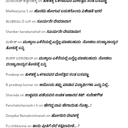
ತುಳಿತಕ್ಕೆ ಒಳಗಾದವರ ಮೇಲೆತ್ತಿದ ಸಂತ ಬಸವಣ್ಣ
ಮಂಜುನಾಥ್ ಹೆತ್ತೇನಹಳ್ಳಿ
on
ಹೊರಟು ಹೋಗುವ ಬದುಕಿಗೊಂದು ವಿಶೇಷತೆ ಇರಲಿ
Mallikarjuna S
on
ಸೂರ್ಯನೇ ದೇವರಾದಾಗ
ಶಾಂತರಾಜು ಬಿ ಎಸ್
on
ಸೂರ್ಯನೇ ದೇವರಾದಾಗ
Shankar barakanahall
on
ಮುಕ್ಕಾಲು ಎಕೆರೆಯಲ್ಲಿ ಏನ್ನೆಲ್ಲ‌ ಮಾಡಬಹುದು: ನೋಡಲು ದಂಜ್ಯಾನಾಯ್ಕರ
ಮಹೇಶ್
on
ತೋಟಕ್ಕೆ ಬನ್ನಿ
ಮುಕ್ಕಾಲು ಎಕೆರೆಯಲ್ಲಿ ಏನ್ನೆಲ್ಲ‌ ಮಾಡಬಹುದು: ನೋಡಲು
ಶಂಕರ್ ಬರಕನಹಾಲ್
on
ದಂಜ್ಯಾನಾಯ್ಕರ ತೋಟಕ್ಕೆ ಬನ್ನಿ
ತುಳಿತಕ್ಕೆ ಒಳಗಾದವರ ಮೇಲೆತ್ತಿದ ಸಂತ ಬಸವಣ್ಣ
Pradeep
on
ಅದೊಂದು ತಪ್ಪು ಮಾಡಿದ ವಿದ್ಯಾರ್ಥಿಗಳು ಎದ್ದು ನಿಲ್ಲಿ…
B pradeep kumar
on
ಉಳ್ಳವರು ಪಡೆಯದಿರಿ ಉಚಿತ ಆಹಾರದ ಕಿಟ್: ಸುರೇಶಗೌಡ
Sharada
on
ಹೇಗಿದ್ದ ಬಾವಿ ಹೇಗಾಯಿತು ಗೊತ್ತಾ…!
Panchaksharaiah t h
on
ಹೋಗದಿರಿ ದೇವಳಕ್ಕೆ
Deepika Ramakrishnaiah
on
ತಾಯಿ ಪ್ರೀತಿಗೆ ಬೆಲೆ ಕಟ್ಟಲಾದೀತೆ….?
P.t.chikkanna
on