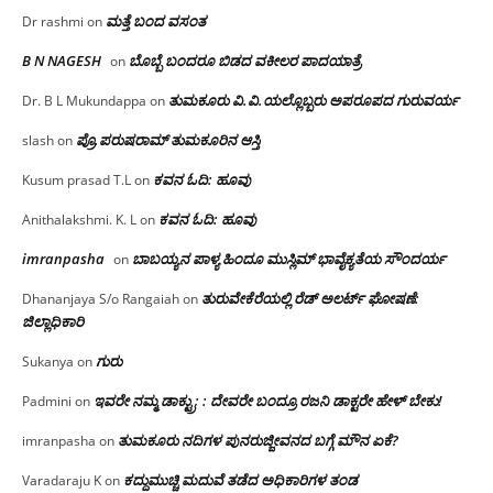
ಮತ್ತೆ ಬಂದ ವಸಂತ
Dr rashmi
on
B N NAGESH
ಬೊಬ್ಬೆ ಬಂದರೂ ಬಿಡದ ವಕೀಲರ ಪಾದಯಾತ್ರೆ
on
ತುಮಕೂರು‌ ವಿ.ವಿ.ಯಲ್ಲೊಬ್ಬರು ಅಪರೂಪದ ಗುರುವರ್ಯ
Dr. B L Mukundappa
on
ಪ್ರೊ.ಪರುಷರಾಮ್ ತುಮಕೂರಿನ ಆಸ್ತಿ
slash
on
ಕವನ ಓದಿ: ಹೂವು
Kusum prasad T.L
on
ಕವನ ಓದಿ: ಹೂವು
Anithalakshmi. K. L
on
imranpasha
ಬಾಬಯ್ಯನ ಪಾಳ್ಯ ಹಿಂದೂ ಮುಸ್ಲಿಮ್ ಭಾವೈಕ್ಯತೆಯ ಸೌಂದರ್ಯ
on
ತುರುವೇಕೆರೆಯಲ್ಲಿ ರೆಡ್ ಅಲರ್ಟ್ ಘೋಷಣೆ:
Dhananjaya S/o Rangaiah
on
ಜಿಲ್ಲಾಧಿಕಾರಿ
ಗುರು
Sukanya
on
ಇವರೇ ನಮ್ಮ ಡಾಕ್ಟ್ರು; : ದೇವರೇ ಬಂದ್ರೂ ರಜನಿ ಡಾಕ್ಟರೇ ಹೇಳ್ ಬೇಕು!
Padmini
on
ತುಮಕೂರು ನದಿಗಳ ಪುನರುಜ್ಜೀವನದ ಬಗ್ಗೆ ಮೌನ ಏಕೆ?
imranpasha
on
ಕದ್ದುಮುಚ್ಚಿ ಮದುವೆ ತಡೆದ ಅಧಿಕಾರಿಗಳ ತಂಡ
Varadaraju K
on