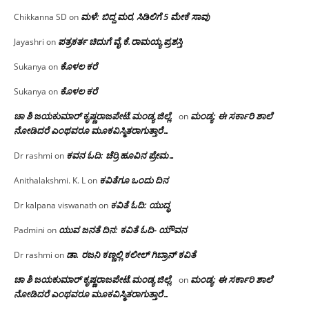
ಮಳೆ: ಬಿದ್ದ ಮರ, ಸಿಡಿಲಿಗೆ 5 ಮೇಕೆ ಸಾವು
Chikkanna SD
on
ಪತ್ರಕರ್ತ ಚಿದುಗೆ ವೈ.ಕೆ.ರಾಮಯ್ಯ ಪ್ರಶಸ್ತಿ
Jayashri
on
ಕೊಳಲ ಕರೆ
Sukanya
on
ಕೊಳಲ ಕರೆ
Sukanya
on
ಚಾ ಶಿ ಜಯಕುಮಾರ್ ಕೃಷ್ಣರಾಜಪೇಟೆ.ಮಂಡ್ಯ ಜಿಲ್ಲೆ.
ಮಂಡ್ಯ: ಈ ಸರ್ಕಾರಿ ಶಾಲೆ
on
ನೋಡಿದರೆ ಎಂಥವರೂ ಮೂಕವಿಸ್ಮಿತರಾಗುತ್ತಾರೆ…
ಕವನ ಓದಿ: ಚೆರ್ರಿ ಹೂವಿನ ಪ್ರೇಮ…
Dr rashmi
on
ಕವಿತೆಗೂ ಒಂದು ದಿನ
Anithalakshmi. K. L
on
ಕವಿತೆ ಓದಿ: ಯುದ್ಧ
Dr kalpana viswanath
on
ಯುವ ಜನತೆ ದಿನ: ಕವಿತೆ ಓದಿ- ಯೌವನ
Padmini
on
ಡಾ. ರಜನಿ‌ ಕಣ್ಣಲ್ಲಿ ಕಲೀಲ್ ಗಿಬ್ರಾನ್ ಕವಿತೆ
Dr rashmi
on
ಚಾ ಶಿ ಜಯಕುಮಾರ್ ಕೃಷ್ಣರಾಜಪೇಟೆ.ಮಂಡ್ಯ ಜಿಲ್ಲೆ.
ಮಂಡ್ಯ: ಈ ಸರ್ಕಾರಿ ಶಾಲೆ
on
ನೋಡಿದರೆ ಎಂಥವರೂ ಮೂಕವಿಸ್ಮಿತರಾಗುತ್ತಾರೆ…