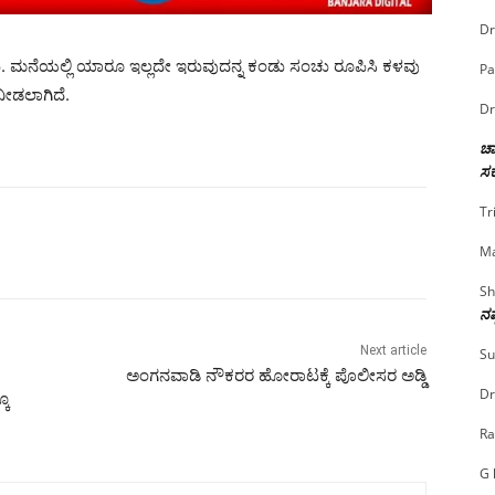
Dr
. ಮನೆಯಲ್ಲಿ ಯಾರೂ ಇಲ್ಲದೇ ಇರುವುದನ್ನ ಕಂಡು ಸಂಚು ರೂಪಿಸಿ ಕಳವು
Pa
ನೀಡಲಾಗಿದೆ.
Dr
ಚಾ
ಸರ
Tr
Ma
Sh
ನಷ
Next article
Su
ಅಂಗನವಾಡಿ ನೌಕರರ ಹೋರಾಟಕ್ಕೆ ಪೊಲೀಸರ ಅಡ್ಡಿ
Dr
ಕೂ
Ra
G 