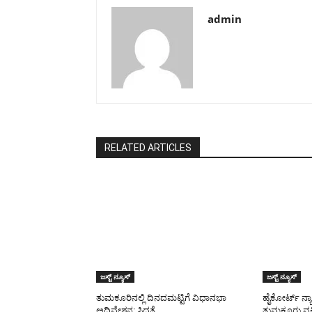
admin
RELATED ARTICLES
ಜಸ್ಟ್ ನ್ಯೂಸ್
ಜಸ್ಟ್ ನ್ಯೂಸ್
ತುಮಕೂರಿನಲ್ಲಿ ದಿನದಮಟ್ಟಿಗೆ ವಿಧಾನಭಾ
ಹೈಕೋರ್ಟ್ ನ್
ಅಧಿವೇಶನ: ಸಿದ್ಧತೆ
ತುಮಕೂರು ವ