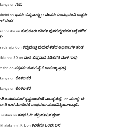
ಗುರು
kanya
on
ಇವರೇ ನಮ್ಮ ಡಾಕ್ಟ್ರು; : ದೇವರೇ ಬಂದ್ರೂ ರಜನಿ ಡಾಕ್ಟರೇ
dmini
on
ಳ್ ಬೇಕು!
ತುಮಕೂರು ನದಿಗಳ ಪುನರುಜ್ಜೀವನದ ಬಗ್ಗೆ ಮೌನ
ranpasha
on
ೆ?
ಕದ್ದುಮುಚ್ಚಿ ಮದುವೆ ತಡೆದ ಅಧಿಕಾರಿಗಳ ತಂಡ
radaraju K
on
ಮಳೆ: ಬಿದ್ದ ಮರ, ಸಿಡಿಲಿಗೆ 5 ಮೇಕೆ ಸಾವು
ikkanna SD
on
ಪತ್ರಕರ್ತ ಚಿದುಗೆ ವೈ.ಕೆ.ರಾಮಯ್ಯ ಪ್ರಶಸ್ತಿ
yashri
on
ಕೊಳಲ ಕರೆ
kanya
on
ಕೊಳಲ ಕರೆ
kanya
on
 ಶಿ ಜಯಕುಮಾರ್ ಕೃಷ್ಣರಾಜಪೇಟೆ.ಮಂಡ್ಯ ಜಿಲ್ಲೆ.
ಮಂಡ್ಯ: ಈ
on
್ಕಾರಿ ಶಾಲೆ ನೋಡಿದರೆ ಎಂಥವರೂ ಮೂಕವಿಸ್ಮಿತರಾಗುತ್ತಾರೆ…
ಕವನ ಓದಿ: ಚೆರ್ರಿ ಹೂವಿನ ಪ್ರೇಮ…
 rashmi
on
ಕವಿತೆಗೂ ಒಂದು ದಿನ
ithalakshmi. K. L
on