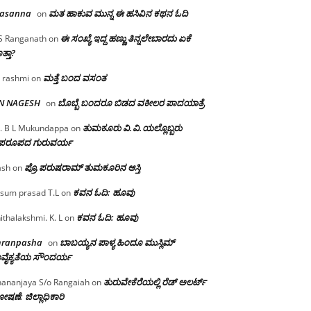
rasanna
ಮತ ಹಾಕುವ ಮುನ್ನ ಈ ಹಸಿವಿನ ಕಥನ ಓದಿ
on
ಈ ಸಂಖ್ಯೆ ಇದ್ದ ಹಣ್ಣು ತಿನ್ನಲೇಬಾರದು ಏಕೆ
S Ranganath
on
ತ್ತಾ?
ಮತ್ತೆ ಬಂದ ವಸಂತ
 rashmi
on
 N NAGESH
ಬೊಬ್ಬೆ ಬಂದರೂ ಬಿಡದ ವಕೀಲರ ಪಾದಯಾತ್ರೆ
on
ತುಮಕೂರು‌ ವಿ.ವಿ.ಯಲ್ಲೊಬ್ಬರು
. B L Mukundappa
on
ಪರೂಪದ ಗುರುವರ್ಯ
ಪ್ರೊ.ಪರುಷರಾಮ್ ತುಮಕೂರಿನ ಆಸ್ತಿ
ash
on
ಕವನ ಓದಿ: ಹೂವು
sum prasad T.L
on
ಕವನ ಓದಿ: ಹೂವು
ithalakshmi. K. L
on
mranpasha
ಬಾಬಯ್ಯನ ಪಾಳ್ಯ ಹಿಂದೂ ಮುಸ್ಲಿಮ್
on
ವೈಕ್ಯತೆಯ ಸೌಂದರ್ಯ
ತುರುವೇಕೆರೆಯಲ್ಲಿ ರೆಡ್ ಅಲರ್ಟ್
ananjaya S/o Rangaiah
on
ಷಣೆ: ಜಿಲ್ಲಾಧಿಕಾರಿ