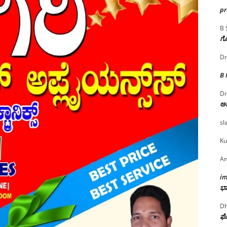
p
B 
ಗೊ
Dr
B
Dr
ಅ
sl
Ku
An
i
ಭಾ
Dh
ಘೋ