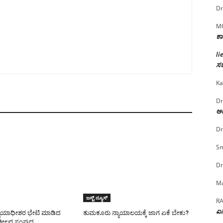
Dr
M
ಕಾ
li
ಸರ
Ka
Dr
ಅದ
Dr
Sm
Dr
Ma
ಜಸ್ಟ್ ನ್ಯೂಸ್
R
ಏನ
ಯಾಯಾಧೀಶರ ಭೇಟಿ ಮಾಡಿದ
ತುಮಕೂರು ನ್ಯಾಯಾಲಯಕ್ಕೆ ಜಾಗ ಏಕೆ ಬೇಕು?
ಕೀಲರ ಸಂಘದ