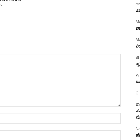
ಅಲ
ು
ತಿ
Ma
ಪಾ
Ma
ನ
Bh
ಹೃ
Pr
ಓ
G 
ಚಾ
ಸಮ
Name:*
ಗೊ
Na
Email:*
ಹೆಣ