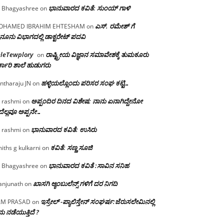
ಭಾನುವಾರದ ಕವಿತೆ: ಸುಂಯ್ ಗಾಳಿ
 Bhagyashree
on
ಎಸ್. ರಮೇಶ್ ಗೆ
OHAMED IBRAHIM EHTESHAM
on
ನೂನು ವಿಭಾಗದಲ್ಲಿ ಡಾಕ್ಟರೇಟ್ ಪದವಿ
eleTewplory
ರಾಷ್ಟ್ರೀಯ ವಿಜ್ಞಾನ ಸಮಾವೇಶಕ್ಕೆ‌ ತುಮಕೂರು
on
್ಕಾರಿ ಶಾಲೆ ಹುಡುಗರು
ಹಳ್ಳಿಯಲ್ಲೊಂದು ಪರಿಸರ ಸಂಘ ಕಟ್ಟಿ…
ntharaju JN
on
ಅಪ್ಪಂದಿರ ದಿನದ ವಿಶೇಷ: ನಾನು ಏನಾಗಿದ್ದೇನೋ‌
 rashmi
on
ೆಲ್ಲವೂ ಅಪ್ಪನೇ…
ಭಾನುವಾರದ ಕವಿತೆ: ಉಸಿರು
 rashmi
on
ಕವಿತೆ: ಸಣ್ಣ ಸೂಜಿ
iths g kulkarni
on
ಭಾನುವಾರದ ಕವಿತೆ :ಸಾವಿನ ಸನಿಹ
 Bhagyashree
on
ಖಾಸಗಿ ಆ್ಯಂಬುಲೆನ್ಸ್ ಗಳಿಗೆ ದರ ನಿಗದಿ
njunath
on
ಇಸ್ರೇಲ್ -ಪ್ಯಾಲಿಸ್ತೇನ್ ಸಂಘರ್ಷ:ಜೆರುಸಲೇಮಿನಲ್ಲಿ
AM PRASAD
on
ು ನಡೆಯುತ್ತಿದೆ ?