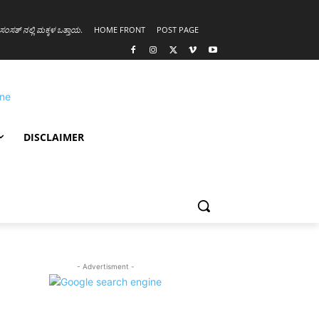
ಸಂಸತ್ ನಲ್ಲಿ ಮಕ್ಕಳ ಒತ್ತಾಯ
.
HOME FRONT
POST PAGE
DISCLAIMER
- Advertisment -