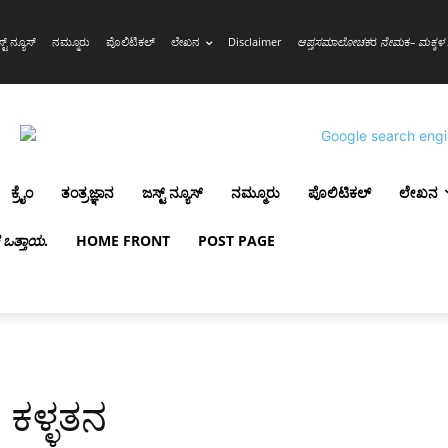
್ಟ್ ನ್ಯೂಸ್
ನಮ್ಮೂರು
ಪೊಲಿಟಿಕಲ್
ಲೇಖನ
Disclaimer
ಆಪ್ತಸಮಾಲೋಚಕ
ರ
ನೇಮ
ಕ
– ಮಕ್ಕಳ 
ಕ್ರೈಂ
ತಂತ್ರಜ್ಞಾನ
ಜಸ್ಟ್ ನ್ಯೂಸ್
ನಮ್ಮೂರು
ಪೊಲಿಟಿಕಲ್
ಲೇಖನ
ಳ ಒತ್ತಾಯ
.
HOME FRONT
POST PAGE
 ಕಳ್ಳತನ