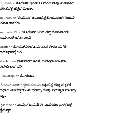
ಕೊರೊನಾ: ಇಂದು 13 ಮಂದಿ ಸಾವು, ತುಮಕೂರು,
್ಲಾಬಕಾಶ್
on
ಪಟೂರಿನಲ್ಲಿ ಹೆಚ್ಚಿದ ಸೋಂಕು
‘ಕೊರೊನಾ’ ಅಂಬುಲೆನ್ಸ್ ಕೊಡುವಾಗಲೇ ನಿಯಮ
njunath
on
ಲಿಸದ ಶಾಸಕರು!
‘ಕೊರೊನಾ’ ಅಂಬುಲೆನ್ಸ್ ಕೊಡುವಾಗಲೇ
njunath HN
on
ಿಯಮ ಪಾಲಿಸದ ಶಾಸಕರು!
ಕೋವಿಡ್ ನಿಂದ ತಾಯಿ ಸಾವು ಕೇಳಿದ ಮಗಳು
arath
on
ದಯಾಘಾತಕ್ಕೆ ಬಲಿ
ಭಾನುವಾರದ ಕವಿತೆ: ಕೊರೊನಾ ಪೀಡಿತರು
akash. B
on
ದಲೇಬೇಕಾದ- ನದಿ
ಕೋರೋಣ
L Devaraja
on
ಆಸ್ತಿಯಲ್ಲಿ ಹೆಣ್ಣು ಮಕ್ಕಳಿಗೆ
 ಶಿ ಜಯಕುಮಾರ್ ಕೃಷ್ಣರಾಜಪೇಟೆ
on
ಭಾಗ; ಅಂಬೇಡ್ಕರ್ ಏನು ಹೇಳಿದ್ರು ಗೊತ್ತಾ, ಏನ್ ತ್ಯಾಗ ಮಾಡಿದ್ರು
ತ್ತಾ…
ಥಾಮ್ಸನ್ ರಾಯಿಟರ್ಸ್ ವರದಿಯೂ ಭಾರತದಲ್ಲಿ
gashtee
on
್ಣಿನ ಸ್ಥಾನ‌