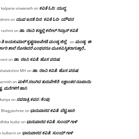
ಕವಿತೆ ಓದಿ: ಯುದ್ಧ
 kalpana viswanath
on
ಯುವ ಜನತೆ ದಿನ: ಕವಿತೆ ಓದಿ- ಯೌವನ
dmini
on
ಡಾ. ರಜನಿ‌ ಕಣ್ಣಲ್ಲಿ ಕಲೀಲ್ ಗಿಬ್ರಾನ್ ಕವಿತೆ
 rashmi
on
 ಶಿ ಜಯಕುಮಾರ್ ಕೃಷ್ಣರಾಜಪೇಟೆ.ಮಂಡ್ಯ ಜಿಲ್ಲೆ.
ಮಂಡ್ಯ: ಈ
on
್ಕಾರಿ ಶಾಲೆ ನೋಡಿದರೆ ಎಂಥವರೂ ಮೂಕವಿಸ್ಮಿತರಾಗುತ್ತಾರೆ…
ಡಾ. ರಜನಿ ಕವಿತೆ: ಹೊಸ ವರುಷ
iveni
on
ಡಾ. ರಜನಿ ಕವಿತೆ: ಹೊಸ ವರುಷ
halakshmi MH
on
ಮಳೆಗೆ ನಲುಗಿದ ತುರುವೇಕೆರೆ: ಲಕ್ಷಾಂತರ ರೂಪಾಯಿ
armith
on
್ಟ, ಮನೆಗಳಿಗೆ ಹಾನಿ
ನವರಾತ್ರಿ ಕವನ :ಕೆಂಪು
kanya
on
ಭಾನುವಾರದ ಕವಿತೆ: ಬೆಟ್ಟ ಜಾರಿ
 Bhagyashree
on
ಭಾನುವಾರದ ಕವಿತೆ: ಸುಂಯ್ ಗಾಳಿ
dhika kudur
on
ಭಾನುವಾರದ ಕವಿತೆ: ಸುಂಯ್ ಗಾಳಿ
k kulkarni
on