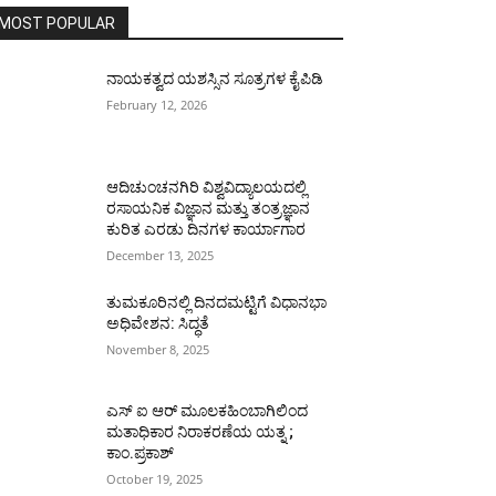
MOST POPULAR
ನಾಯಕತ್ವದ ಯಶಸ್ಸಿನ ಸೂತ್ರಗಳ ಕೈಪಿಡಿ
February 12, 2026
ಆದಿಚುಂಚನಗಿರಿ ವಿಶ್ವವಿದ್ಯಾಲಯದಲ್ಲಿ
ರಸಾಯನಿಕ ವಿಜ್ಞಾನ ಮತ್ತು ತಂತ್ರಜ್ಞಾನ
ಕುರಿತ ಎರಡು ದಿನಗಳ ಕಾರ್ಯಾಗಾರ
December 13, 2025
ತುಮಕೂರಿನಲ್ಲಿ ದಿನದಮಟ್ಟಿಗೆ ವಿಧಾನಭಾ
ಅಧಿವೇಶನ: ಸಿದ್ಧತೆ
November 8, 2025
ಎಸ್ ಐ ಆರ್ ಮೂಲಕಹಿಂಬಾಗಿಲಿಂದ
ಮತಾಧಿಕಾರ ನಿರಾಕರಣೆಯ ಯತ್ನ ;
ಕಾಂ.ಪ್ರಕಾಶ್
October 19, 2025