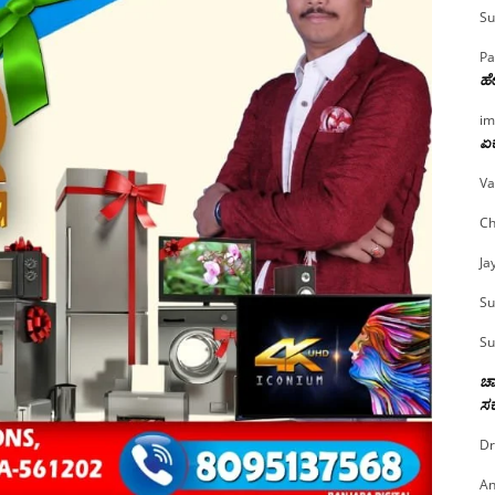
Su
Pa
ಹೇ
im
ಏಕ
Va
Ch
Ja
Su
Su
ಚಾ
ಸರ
Dr
An