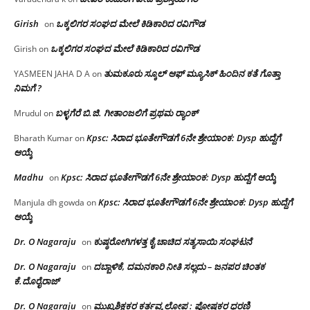
Girish
ಒಕ್ಕಲಿಗರ ಸಂಘದ ಮೇಲೆ ಕಿಡಿಕಾರಿದ ರವಿಗೌಡ
on
ಒಕ್ಕಲಿಗರ ಸಂಘದ ಮೇಲೆ ಕಿಡಿಕಾರಿದ ರವಿಗೌಡ
Girish
on
ತುಮಕೂರು ಸ್ಕೂಲ್ ಆಫ್ ಮ್ಯೂಸಿಕ್ ಹಿಂದಿನ ಕತೆ ಗೊತ್ತಾ
YASMEEN JAHA D A
on
ನಿಮಗೆ ?
ಬಳ್ಳಗೆರೆ ಬಿ.ಜಿ. ಗೀತಾಂಜಲಿಗೆ ಪ್ರಥಮ ರ‌್ಯಾಂಕ್
Mrudul
on
Kpsc: ಸಿರಾದ ಭೂತೇಗೌಡಗೆ 6ನೇ ಶ್ರೇಯಾಂಕ: Dysp ಹುದ್ದೆಗೆ
Bharath Kumar
on
ಆಯ್ಕೆ
Madhu
Kpsc: ಸಿರಾದ ಭೂತೇಗೌಡಗೆ 6ನೇ ಶ್ರೇಯಾಂಕ: Dysp ಹುದ್ದೆಗೆ ಆಯ್ಕೆ
on
Kpsc: ಸಿರಾದ ಭೂತೇಗೌಡಗೆ 6ನೇ ಶ್ರೇಯಾಂಕ: Dysp ಹುದ್ದೆಗೆ
Manjula dh gowda
on
ಆಯ್ಕೆ
Dr. O Nagaraju
ಕುಷ್ಠರೋಗಿಗಳತ್ತ ಕೈ ಚಾಚಿದ ಸತ್ಯಸಾಯಿ ಸಂಘಟನೆ
on
Dr. O Nagaraju
ದಬ್ಬಾಳಿಕೆ, ದಮನಕಾರಿ ನೀತಿ ಸಲ್ಲದು – ಜನಪರ ಚಿಂತಕ
on
ಕೆ.ದೊರೈರಾಜ್
Dr. O Nagaraju
ಮುಖ್ಯಶಿಕ್ಷಕರ ಕರ್ತವ್ಯ ಲೋಪ : ಪೋಷಕರ ಧರಣಿ
on