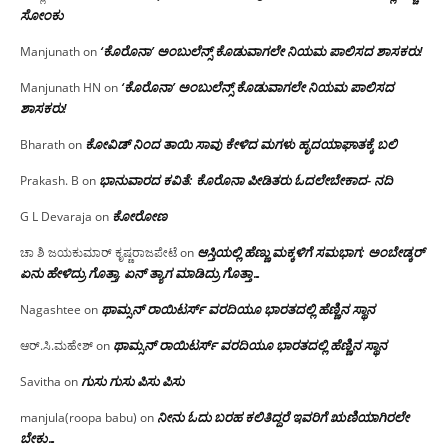
ಸೋಂಕು
‘ಕೊರೊನಾ’ ಅಂಬುಲೆನ್ಸ್ ಕೊಡುವಾಗಲೇ ನಿಯಮ ಪಾಲಿಸದ ಶಾಸಕರು!
Manjunath
on
‘ಕೊರೊನಾ’ ಅಂಬುಲೆನ್ಸ್ ಕೊಡುವಾಗಲೇ ನಿಯಮ ಪಾಲಿಸದ
Manjunath HN
on
ಶಾಸಕರು!
ಕೋವಿಡ್ ನಿಂದ ತಾಯಿ ಸಾವು ಕೇಳಿದ ಮಗಳು ಹೃದಯಾಘಾತಕ್ಕೆ ಬಲಿ
Bharath
on
ಭಾನುವಾರದ ಕವಿತೆ: ಕೊರೊನಾ ಪೀಡಿತರು ಓದಲೇಬೇಕಾದ- ನದಿ
Prakash. B
on
ಕೋರೋಣ
G L Devaraja
on
ಆಸ್ತಿಯಲ್ಲಿ ಹೆಣ್ಣು ಮಕ್ಕಳಿಗೆ ಸಮಭಾಗ; ಅಂಬೇಡ್ಕರ್
ಚಾ ಶಿ ಜಯಕುಮಾರ್ ಕೃಷ್ಣರಾಜಪೇಟೆ
on
ಏನು ಹೇಳಿದ್ರು ಗೊತ್ತಾ, ಏನ್ ತ್ಯಾಗ ಮಾಡಿದ್ರು ಗೊತ್ತಾ…
ಥಾಮ್ಸನ್ ರಾಯಿಟರ್ಸ್ ವರದಿಯೂ ಭಾರತದಲ್ಲಿ ಹೆಣ್ಣಿನ ಸ್ಥಾನ‌
Nagashtee
on
ಥಾಮ್ಸನ್ ರಾಯಿಟರ್ಸ್ ವರದಿಯೂ ಭಾರತದಲ್ಲಿ ಹೆಣ್ಣಿನ ಸ್ಥಾನ‌
ಆರ್.ಸಿ.ಮಹೇಶ್
on
ಗುಸು ಗುಸು ಪಿಸು ಪಿಸು
Savitha
on
ನೀನು ಓದು ಬರಹ ಕಲಿತಿದ್ದರೆ ಇವರಿಗೆ ಋಣಿಯಾಗಿರಲೇ
manjula(roopa babu)
on
ಬೇಕು…