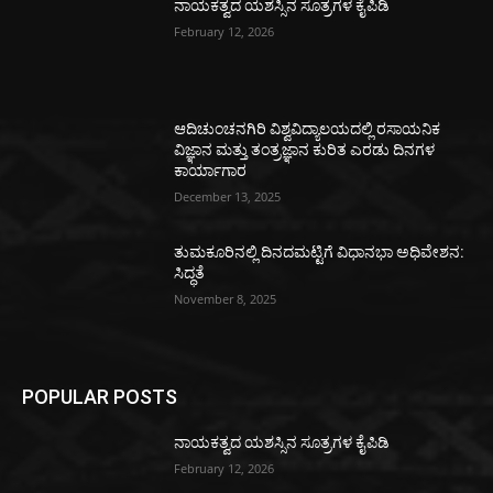
ನಾಯಕತ್ವದ ಯಶಸ್ಸಿನ ಸೂತ್ರಗಳ ಕೈಪಿಡಿ
February 12, 2026
ಆದಿಚುಂಚನಗಿರಿ ವಿಶ್ವವಿದ್ಯಾಲಯದಲ್ಲಿ ರಸಾಯನಿಕ
ವಿಜ್ಞಾನ ಮತ್ತು ತಂತ್ರಜ್ಞಾನ ಕುರಿತ ಎರಡು ದಿನಗಳ
ಕಾರ್ಯಾಗಾರ
December 13, 2025
ತುಮಕೂರಿನಲ್ಲಿ ದಿನದಮಟ್ಟಿಗೆ ವಿಧಾನಭಾ ಅಧಿವೇಶನ:
ಸಿದ್ಧತೆ
November 8, 2025
POPULAR POSTS
ನಾಯಕತ್ವದ ಯಶಸ್ಸಿನ ಸೂತ್ರಗಳ ಕೈಪಿಡಿ
February 12, 2026