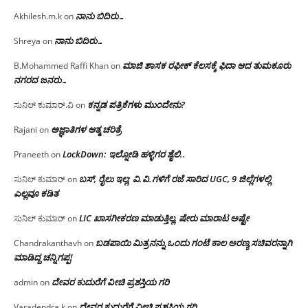
ನಾನು ಬಿದಿರು…
Akhilesh.m.k
on
ನಾನು ಬಿದಿರು…
Shreya
on
ಮಾಜಿ ಶಾಸಕ ರಫೀಕ್ ಕೆಲಸಕ್ಕೆ ಫಿದಾ ಆದ ತುಮಕೂರು
B.Mohammed Raffi Khan
on
ನಗರದ ಜನರು…
ಕನ್ನಡ ಪತ್ರಿಕೆಗಳು ಮುಂದೇನು?
ಸುನಿಲ್ ಕುಮಾರ್.ವಿ
on
ಅಜ್ಞಾತಿಗಳ ಆತ್ಮ ಚರಿತ್ರೆ
Rajani
on
LockDown: ಇಲ್ನೋಡಿ ಹಳ್ಳಿಗರ ಶೈಲಿ..
Praneeth
on
ಬಸ್, ರೈಲು ಇಲ್ಲ; ವಿ.ವಿ.ಗಳಿಗೆ ರಜೆ ಸಾರಿದ UGC, 9 ಜಿಲ್ಲೆಗಳಲ್ಲಿ
ಸುನಿಲ್ ಕುಮಾರ್
on
ಎಲ್ಲವೂ ಕಡಿತ
LIC ಖಾಸಗೀಕರಣ ಮಾಡುತ್ತಿಲ್ಲ, ಷೇರು ಮಾರಾಟ ಅಷ್ಟೇ
ಸುನಿಲ್ ಕುಮಾರ್
on
ಬಡಪಾಯಿ ಮಿತ್ರನನ್ನು ಒಂದು ಗಂಟೆ ಕಾಲ ಅರಣ್ಯ ಸಚಿವರನ್ನಾಗಿ
Chandrakanthavh
on
ಮಾಡಿದ್ದ ಚನ್ನಿಗಪ್ಪ!
ದೇವರ ಕುದುರೆಗೆ ವೀಚಿ ಪ್ರಶಸ್ತಿಯ ಗರಿ
admin
on
ದೇವರ ಕುದುರೆಗೆ ವೀಚಿ ಪ್ರಶಸ್ತಿಯ ಗರಿ
Varadendra k
on