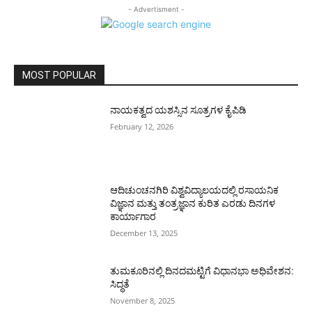
- Advertisment -
MOST POPULAR
ನಾಯಕತ್ವದ ಯಶಸ್ಸಿನ ಸೂತ್ರಗಳ ಕೈಪಿಡಿ
February 12, 2026
ಆದಿಚುಂಚನಗಿರಿ ವಿಶ್ವವಿದ್ಯಾಲಯದಲ್ಲಿ ರಸಾಯನಿಕ
ವಿಜ್ಞಾನ ಮತ್ತು ತಂತ್ರಜ್ಞಾನ ಕುರಿತ ಎರಡು ದಿನಗಳ
ಕಾರ್ಯಾಗಾರ
December 13, 2025
ತುಮಕೂರಿನಲ್ಲಿ ದಿನದಮಟ್ಟಿಗೆ ವಿಧಾನಭಾ ಅಧಿವೇಶನ:
ಸಿದ್ಧತೆ
November 8, 2025