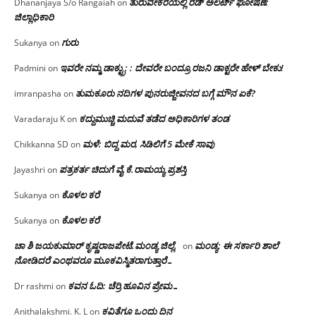
ತುರುವೇಕೆರೆಯಲ್ಲಿ ರೆಡ್ ಅಲರ್ಟ್ ಘೋಷಣೆ:
Dhananjaya S/o Rangaiah
on
ಜಿಲ್ಲಾಧಿಕಾರಿ
ಗುರು
Sukanya
on
ಇವರೇ ನಮ್ಮ ಡಾಕ್ಟ್ರು; : ದೇವರೇ ಬಂದ್ರೂ ರಜನಿ ಡಾಕ್ಟರೇ ಹೇಳ್ ಬೇಕು!
Padmini
on
ತುಮಕೂರು ನದಿಗಳ ಪುನರುಜ್ಜೀವನದ ಬಗ್ಗೆ ಮೌನ ಏಕೆ?
imranpasha
on
ಕದ್ದುಮುಚ್ಚಿ ಮದುವೆ ತಡೆದ ಅಧಿಕಾರಿಗಳ ತಂಡ
Varadaraju K
on
ಮಳೆ: ಬಿದ್ದ ಮರ, ಸಿಡಿಲಿಗೆ 5 ಮೇಕೆ ಸಾವು
Chikkanna SD
on
ಪತ್ರಕರ್ತ ಚಿದುಗೆ ವೈ.ಕೆ.ರಾಮಯ್ಯ ಪ್ರಶಸ್ತಿ
Jayashri
on
ಕೊಳಲ ಕರೆ
Sukanya
on
ಕೊಳಲ ಕರೆ
Sukanya
on
ಚಾ ಶಿ ಜಯಕುಮಾರ್ ಕೃಷ್ಣರಾಜಪೇಟೆ.ಮಂಡ್ಯ ಜಿಲ್ಲೆ.
ಮಂಡ್ಯ: ಈ ಸರ್ಕಾರಿ ಶಾಲೆ
on
ನೋಡಿದರೆ ಎಂಥವರೂ ಮೂಕವಿಸ್ಮಿತರಾಗುತ್ತಾರೆ…
ಕವನ ಓದಿ: ಚೆರ್ರಿ ಹೂವಿನ ಪ್ರೇಮ…
Dr rashmi
on
ಕವಿತೆಗೂ ಒಂದು ದಿನ
Anithalakshmi. K. L
on