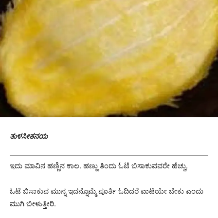
ತುಳಸೀತನಯ
ಇದು ಮಾವಿನ ಹಣ್ಣಿನ ಕಾಲ. ಹಣ್ಣು ತಿಂದು ಓಟೆ ಬಿಸಾಕುವವರೇ ಹೆಚ್ಚು.
ಓಟೆ ಬಿಸಾಕುವ ಮುನ್ನ ಇದನ್ನೊಮ್ಮೆ ಪೂರ್ತಿ‌ ಓದಿದರೆ ವಾಟೆಯೇ ಬೇಕು ಎಂದು
ಮುಗಿ ಬೀಳುತ್ತೀರಿ.