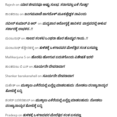
ಯಾರ ಜೀವನವೂ ಅಷ್ಟು ಸುಲಭ, ಸರಾಗವಲ್ಲ ಏಕೆ ಗೊತ್ತಾ?
Rajesh
on
ಜಂಗಮವಾಣಿ ಜಾಗದೊಳ್ ಮೂಕಪ್ರೇಕ್ಷಕ ನಾವಿಂದು
ಶಾಂತರಾಜು
on
ನವೀನ್ ಕುಮಾರ್ ಪಿ ಆರ್
ಮದ್ಯಪಾನ ಆರೋಗ್ಯಕ್ಕೆ ಹಾನಿಕರ; ವಾಸ್ತವದಲ್ಲಿ ಅಳುವ
on
ಸರ್ಕಾರಕ್ಕೆ ಲಾಭಕರ..!!
ಸಾಲದ ಸಂಕಟ ಒಂಥರಾ ಹೊರ ಹೊಮ್ಮದ ಗಾಯ..!!
ಮಂಜುನಾಥ್
on
ತುಳಿತಕ್ಕೆ ಒಳಗಾದವರ ಮೇಲೆತ್ತಿದ ಸಂತ ಬಸವಣ್ಣ
ಮಂಜುನಾಥ್ ಹೆತ್ತೇನಹಳ್ಳಿ
on
ಹೊರಟು ಹೋಗುವ ಬದುಕಿಗೊಂದು ವಿಶೇಷತೆ ಇರಲಿ
Mallikarjuna S
on
ಸೂರ್ಯನೇ ದೇವರಾದಾಗ
ಶಾಂತರಾಜು ಬಿ ಎಸ್
on
ಸೂರ್ಯನೇ ದೇವರಾದಾಗ
Shankar barakanahall
on
ಮುಕ್ಕಾಲು ಎಕೆರೆಯಲ್ಲಿ ಏನ್ನೆಲ್ಲ‌ ಮಾಡಬಹುದು: ನೋಡಲು ದಂಜ್ಯಾನಾಯ್ಕರ
ಮಹೇಶ್
on
ತೋಟಕ್ಕೆ ಬನ್ನಿ
ಮುಕ್ಕಾಲು ಎಕೆರೆಯಲ್ಲಿ ಏನ್ನೆಲ್ಲ‌ ಮಾಡಬಹುದು: ನೋಡಲು
ಶಂಕರ್ ಬರಕನಹಾಲ್
on
ದಂಜ್ಯಾನಾಯ್ಕರ ತೋಟಕ್ಕೆ ಬನ್ನಿ
ತುಳಿತಕ್ಕೆ ಒಳಗಾದವರ ಮೇಲೆತ್ತಿದ ಸಂತ ಬಸವಣ್ಣ
Pradeep
on