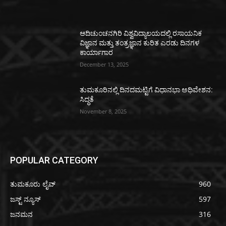
ಆದಿಚುಂಚನಗಿರಿ ವಿಶ್ವವಿದ್ಯಾಲಯದಲ್ಲಿ ರಸಾಯನಿಕ
ವಿಜ್ಞಾನ ಮತ್ತು ತಂತ್ರಜ್ಞಾನ ಕುರಿತ ಎರಡು ದಿನಗಳ
ಕಾರ್ಯಾಗಾರ
December 13, 2025
ತುಮಕೂರಿನಲ್ಲಿ ದಿನದಮಟ್ಟಿಗೆ ವಿಧಾನಭಾ ಅಧಿವೇಶನ:
ಸಿದ್ಧತೆ
November 8, 2025
POPULAR CATEGORY
ತುಮಕೂರು ಲೈವ್
960
ಜಸ್ಟ್ ನ್ಯೂಸ್
597
ಜನಮನ
316