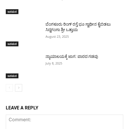
ಜನಮನ
ಬೆಂಗಳೂರು ರಿಂಗ್ ರಸ್ತೆ ಭೂ ಸ್ವಾಧೀನ ಕೈಬಿಡಲು
ಸಿದ್ದಗಂಗಾ ಶ್ರೀ ಒತ್ತಾಯ
August 23, 2025
ಜನಮನ
ನ್ಯಾಯಾಲಯಕ್ಕೆ ಜಾಗ: ವಾರದ ಗಡವು
July 8, 2025
ಜನಮನ
LEAVE A REPLY