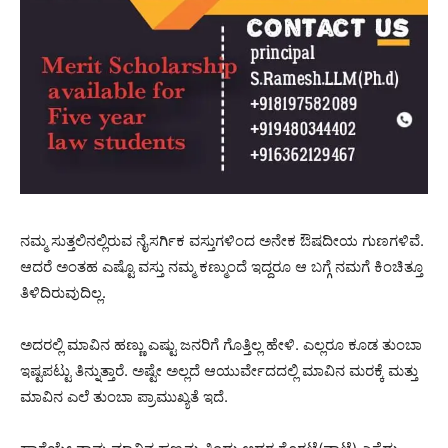
ನಮ್ಮ ಸುತ್ತಲಿನಲ್ಲಿರುವ ನೈಸರ್ಗಿಕ ವಸ್ತುಗಳಿಂದ ಅನೇಕ ಔಷದೀಯ ಗುಣಗಳಿವೆ.
ಆದರೆ ಅಂತಹ ಎಷ್ಟೊ ವಸ್ತು ನಮ್ಮ ಕಣ್ಮುಂದೆ ಇದ್ದರೂ ಆ ಬಗ್ಗೆ ನಮಗೆ ಕಿಂಚಿತ್ತೂ
ತಿಳಿದಿರುವುದಿಲ್ಲ.
ಅದರಲ್ಲಿ ಮಾವಿನ ಹಣ್ಣು ಎಷ್ಟು ಜನರಿಗೆ ಗೊತ್ತಿಲ್ಲ ಹೇಳಿ. ಎಲ್ಲರೂ ಕೂಡ ತುಂಬಾ
ಇಷ್ಟಪಟ್ಟು ತಿನ್ನುತ್ತಾರೆ. ಅಷ್ಟೇ ಅಲ್ಲದೆ ಆಯುರ್ವೇದದಲ್ಲಿ ಮಾವಿನ ಮರಕ್ಕೆ ಮತ್ತು
ಮಾವಿನ ಎಲೆ ತುಂಬಾ ಪ್ರಾಮುಖ್ಯತೆ ಇದೆ.