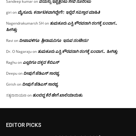
ವಯಸ್ಸು ಇಪ್ಪತ್ತೆಂಟು ಸೇವೆ ನೂರೆಂಟು
Sandeep kumar
on
ಮೈಸೂರು, ಕರ್ನಾಟಕವಾಗಿದ್ದೇಗೆ?; ಇಲ್ಲಿದೆ ಸವಿಸ್ತಾರ ಮಾಹಿತಿ
giri
on
ತುಮಕೂರು ಎಸ್ಪಿ ಕೌರವನಾಗಿ ರಂಗಕ್ಕೆ ಬಂದಾಗ…
Nagendrakumarsh SH
on
ಹೀಗಿತ್ತು
ದೀಪಾವಳಿಗೂ ಶ್ರೀರಾಮನಿಗೂ ಇರುವ ನಂಟೇನು?
Ravi
on
ತುಮಕೂರು ಎಸ್ಪಿ ಕೌರವನಾಗಿ ರಂಗಕ್ಕೆ ಬಂದಾಗ… ಹೀಗಿತ್ತು
Dr. O Nagaraju
on
ಎಲ್ಲರಿಗೂ ದಕ್ಕದ ಕೆಬಿಎಸ್
Raghu
on
ದೀಪುಗೆ ಜೆಡಿಎಸ್ ಸಾರಥ್ಯ
Deepu
on
ದೀಪುಗೆ ಜೆಡಿಎಸ್ ಸಾರಥ್ಯ
Girish
on
ತುಂಬಿದ್ದ ಕೆರೆ ಹೇಗೆ ಖಾಲಿಯಾಯಿತು.
ಸತ್ಯನಾರಾಯಣ
on
EDITOR PICKS