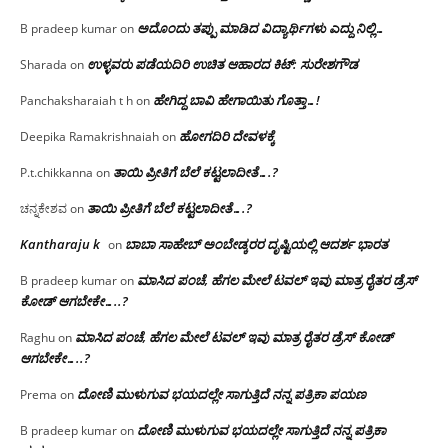
ಅದೊಂದು ತಪ್ಪು ಮಾಡಿದ ವಿದ್ಯಾರ್ಥಿಗಳು ಎದ್ದು ನಿಲ್ಲಿ…
B pradeep kumar
on
ಉಳ್ಳವರು ಪಡೆಯದಿರಿ ಉಚಿತ ಆಹಾರದ ಕಿಟ್: ಸುರೇಶಗೌಡ
Sharada
on
ಹೇಗಿದ್ದ ಬಾವಿ ಹೇಗಾಯಿತು ಗೊತ್ತಾ…!
Panchaksharaiah t h
on
ಹೋಗದಿರಿ ದೇವಳಕ್ಕೆ
Deepika Ramakrishnaiah
on
ತಾಯಿ ಪ್ರೀತಿಗೆ ಬೆಲೆ ಕಟ್ಟಲಾದೀತೆ….?
P.t.chikkanna
on
ತಾಯಿ ಪ್ರೀತಿಗೆ ಬೆಲೆ ಕಟ್ಟಲಾದೀತೆ….?
ಚನ್ನಕೇಶವ
on
Kantharaju k
ಬಾಬಾ ಸಾಹೇಬ್ ಅಂಬೇಡ್ಕರರ ದೃಷ್ಟಿಯಲ್ಲಿ ಆದರ್ಶ ಭಾರತ
on
ಮಾಸಿದ ಪಂಚೆ, ಹೆಗಲ ಮೇಲೆ ಟವಲ್‌ ಇವು ಮಾತ್ರ ರೈತರ ಡ್ರೆಸ್‌
B pradeep kumar
on
ಕೋಡ್ ಆಗಬೇಕೇ…..?‌
ಮಾಸಿದ ಪಂಚೆ, ಹೆಗಲ ಮೇಲೆ ಟವಲ್‌ ಇವು ಮಾತ್ರ ರೈತರ ಡ್ರೆಸ್‌ ಕೋಡ್
Raghu
on
ಆಗಬೇಕೇ…..?‌
ದೋಣಿ ಮುಳುಗುವ ಭಯದಲ್ಲೇ ಸಾಗುತ್ತಿದೆ ನನ್ನ ಪತ್ರಿಕಾ ಪಯಣ
Prema
on
ದೋಣಿ ಮುಳುಗುವ ಭಯದಲ್ಲೇ ಸಾಗುತ್ತಿದೆ ನನ್ನ ಪತ್ರಿಕಾ
B pradeep kumar
on