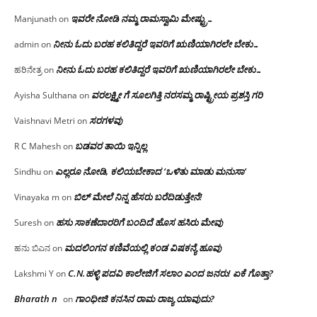
ಇವರೇ‌ ನೋಡಿ‌ ನಮ್ಮ‌ ರಾಮಸ್ವಾಮಿ ಮೇಷ್ಟ್ರು…
Manjunath
on
ನೀನು ಓದು ಬರಹ ಕಲಿತಿದ್ದರೆ ಇವರಿಗೆ ಋಣಿಯಾಗಿರಲೇ ಬೇಕು…
admin
on
ನೀನು ಓದು ಬರಹ ಕಲಿತಿದ್ದರೆ ಇವರಿಗೆ ಋಣಿಯಾಗಿರಲೇ ಬೇಕು…
ಹರಿನೇತ್ರ
on
ವರಲಕ್ಷ್ಮೀ ಗೆ ಸೂಲಗಿತ್ತಿ ನರಸಮ್ಮ‌ ರಾಷ್ಟ್ರೀಯ ಪ್ರಶಸ್ತಿ ಗರಿ
Ayisha Sulthana
on
ಸರಗಳವು
Vaishnavi Metri
on
ಬಡವರ ತಾಯಿ ಇನ್ನಿಲ್ಲ
R C Mahesh
on
ಎಲ್ಲರೂ ನೋಡಿ, ಕಲಿಯಬೇಕಾದ ‘ಒಳಿತು ಮಾಡು ಮನುಸಾ’
Sindhu
on
ಬಿಲ್ ಮೇಲೆ ನಿನ್ನ ಹೆಸರು ಬರೆದಿಡುತ್ತೇನೆ!
Vinayaka m
on
ಹಸು ಸಾಕಣೆದಾರರಿಗೆ ಬಂದಿದೆ ಹೊಸ ಹಸಿರು ಮೇವು
Suresh
on
ಮದಲಿಂಗನ ಕಣಿವೆಯಲ್ಲಿ ಕಂಡ ವಿಷಕನ್ಯೆ ಹೂವು
ಹನು ಬಿಎನ
on
C.N.ಹಳ್ಳಿ ಪದವಿ ಕಾಲೇಜಿಗೆ ಸಲಾಂ‌ ಎಂದ ಜನರು! ಏಕೆ ಗೊತ್ತಾ?
Lakshmi Y
on
Bharath n
ಗಾಂಧೀಜಿ ಕನಸಿನ ರಾಮ ರಾಜ್ಯ ಯಾವುದು?
on