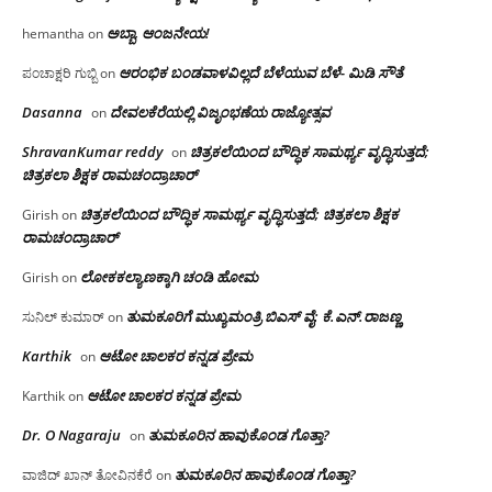
ಅಬ್ಬಾ, ಆಂಜನೇಯ!
hemantha
on
ಆರಂಭಿಕ ಬಂಡವಾಳವಿಲ್ಲದೆ ಬೆಳೆಯುವ ಬೆಳೆ- ಮಿಡಿ ಸೌತೆ
ಪಂಚಾಕ್ಷರಿ ಗುಬ್ಬಿ
on
Dasanna
ದೇವಲಕೆರೆಯಲ್ಲಿ ವಿಜೃಂಭಣೆಯ ರಾಜ್ಯೋತ್ಸವ
on
ShravanKumar reddy
ಚಿತ್ರಕಲೆಯಿಂದ ಬೌದ್ಧಿಕ ಸಾಮರ್ಥ್ಯ ವೃದ್ಧಿಸುತ್ತದೆ;
on
ಚಿತ್ರಕಲಾ ಶಿಕ್ಷಕ ರಾಮಚಂದ್ರಾಚಾರ್
ಚಿತ್ರಕಲೆಯಿಂದ ಬೌದ್ಧಿಕ ಸಾಮರ್ಥ್ಯ ವೃದ್ಧಿಸುತ್ತದೆ; ಚಿತ್ರಕಲಾ ಶಿಕ್ಷಕ
Girish
on
ರಾಮಚಂದ್ರಾಚಾರ್
ಲೋಕಕಲ್ಯಾಣಕ್ಕಾಗಿ ಚಂಡಿ ಹೋಮ
Girish
on
ತುಮಕೂರಿಗೆ ಮುಖ್ಯಮಂತ್ರಿ ಬಿಎಸ್ ವೈ: ಕೆ.ಎನ್.ರಾಜಣ್ಣ
ಸುನಿಲ್ ಕುಮಾರ್
on
Karthik
ಆಟೋ ಚಾಲಕರ ಕನ್ನಡ ಪ್ರೇಮ
on
ಆಟೋ ಚಾಲಕರ ಕನ್ನಡ ಪ್ರೇಮ
Karthik
on
Dr. O Nagaraju
ತುಮಕೂರಿನ ಹಾವುಕೊಂಡ ಗೊತ್ತಾ?
on
ತುಮಕೂರಿನ ಹಾವುಕೊಂಡ ಗೊತ್ತಾ?
ವಾಜಿದ್ ಖಾನ್ ತೋವಿನಕೆರೆ
on