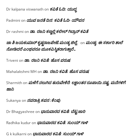
ಕವಿತೆ ಓದಿ: ಯುದ್ಧ
Dr kalpana viswanath
on
ಯುವ ಜನತೆ ದಿನ: ಕವಿತೆ ಓದಿ- ಯೌವನ
Padmini
on
ಡಾ. ರಜನಿ‌ ಕಣ್ಣಲ್ಲಿ ಕಲೀಲ್ ಗಿಬ್ರಾನ್ ಕವಿತೆ
Dr rashmi
on
ಚಾ ಶಿ ಜಯಕುಮಾರ್ ಕೃಷ್ಣರಾಜಪೇಟೆ.ಮಂಡ್ಯ ಜಿಲ್ಲೆ.
ಮಂಡ್ಯ: ಈ ಸರ್ಕಾರಿ ಶಾಲೆ
on
ನೋಡಿದರೆ ಎಂಥವರೂ ಮೂಕವಿಸ್ಮಿತರಾಗುತ್ತಾರೆ…
ಡಾ. ರಜನಿ ಕವಿತೆ: ಹೊಸ ವರುಷ
Triveni
on
ಡಾ. ರಜನಿ ಕವಿತೆ: ಹೊಸ ವರುಷ
Mahalakshmi MH
on
ಮಳೆಗೆ ನಲುಗಿದ ತುರುವೇಕೆರೆ: ಲಕ್ಷಾಂತರ ರೂಪಾಯಿ ನಷ್ಟ, ಮನೆಗಳಿಗೆ
Sharmith
on
ಹಾನಿ
ನವರಾತ್ರಿ ಕವನ :ಕೆಂಪು
Sukanya
on
ಭಾನುವಾರದ ಕವಿತೆ: ಬೆಟ್ಟ ಜಾರಿ
Dr Bhagyashree
on
ಭಾನುವಾರದ ಕವಿತೆ: ಸುಂಯ್ ಗಾಳಿ
Radhika kudur
on
ಭಾನುವಾರದ ಕವಿತೆ: ಸುಂಯ್ ಗಾಳಿ
G k kulkarni
on