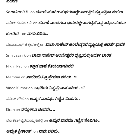
ಪಯಣ
Shankar B K
ದೋಣಿ ಮುಳುಗುವ ಭಯದಲ್ಲೇ ಸಾಗುತ್ತಿದೆ ನನ್ನ ಪತ್ರಿಕಾ ಪಯಣ
on
ದೋಣಿ ಮುಳುಗುವ ಭಯದಲ್ಲೇ ಸಾಗುತ್ತಿದೆ ನನ್ನ ಪತ್ರಿಕಾ ಪಯಣ
ಸುನಿಲ್ ಕುಮಾರ್.ವಿ
on
Karthik
ನಾನು ಬಿದಿರು…
on
ಬಾಬಾ ಸಾಹೇಬ್ ಅಂಬೇಡ್ಕರರ ದೃಷ್ಟಿಯಲ್ಲಿ ಆದರ್ಶ ಭಾರತ
ಮಂಜುನಾಥ್ ಹೆತ್ತೇನಹಳ್ಳಿ
on
ಬಾಬಾ ಸಾಹೇಬ್ ಅಂಬೇಡ್ಕರರ ದೃಷ್ಟಿಯಲ್ಲಿ ಆದರ್ಶ ಭಾರತ
Srinivasa rk
on
ಕನ್ನಡ ಭಾಷೆ ಶೋಕಿಯಾಗದಿರಲಿ
Nikhil Patil
on
ನಾನರಿಯೆ ನಿನ್ನ ಪ್ರೇಮದ ಪರಿಯ…!!!
Mamtaa
on
ನಾನರಿಯೆ ನಿನ್ನ ಪ್ರೇಮದ ಪರಿಯ…!!!
Vinod Kumar
on
ಅಮ್ಮನ ವಾರವೂ, ಗಿಣ್ಣಿನ ಸೊಬಗೂ…
ವಸಂತ್ ಗೌಡ
on
ನನ್ನೊಳಗಿನ ಜೀವವೇ……
Kiran
on
ಅಮ್ಮನ ವಾರವೂ, ಗಿಣ್ಣಿನ ಸೊಬಗೂ…
ಲೋಕೇಶ್ ಭೈರನಾಯ್ಕನಹಳ್ಳಿ
on
ಅಮೃತ ಶ್ರೀಕಾಂತ್
ನಾನು ಬಿದಿರು…
on