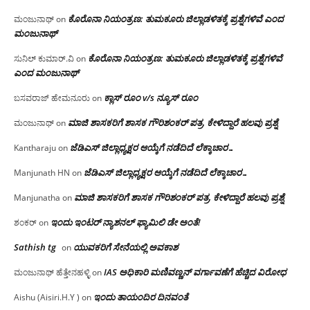
ಕೊರೊನಾ ನಿಯಂತ್ರಣ: ತುಮಕೂರು ಜಿಲ್ಲಾಡಳಿತಕ್ಕೆ ಪ್ರಶ್ನೆಗಳಿವೆ ಎಂದ
ಮಂಜುನಾಥ್
on
ಮಂಜು‌ನಾಥ್
ಕೊರೊನಾ ನಿಯಂತ್ರಣ: ತುಮಕೂರು ಜಿಲ್ಲಾಡಳಿತಕ್ಕೆ ಪ್ರಶ್ನೆಗಳಿವೆ
ಸುನಿಲ್ ಕುಮಾರ್.ವಿ
on
ಎಂದ ಮಂಜು‌ನಾಥ್
ಕ್ಲಾಸ್ ರೂಂ v/s ನ್ಯೂಸ್ ರೂಂ
ಬಸವರಾಜ್ ಹೇಮನೂರು
on
ಮಾಜಿ ಶಾಸಕರಿಗೆ ಶಾಸಕ ಗೌರಿಶಂಕರ್ ಪತ್ರ, ಕೇಳಿದ್ದಾರೆ ಹಲವು ಪ್ರಶ್ನೆ
ಮಂಜುನಾಥ್
on
ಜೆಡಿಎಸ್ ಜಿಲ್ಲಾಧ್ಯಕ್ಷರ ಆಯ್ಕೆಗೆ ನಡೆದಿದೆ ಲೆಕ್ಕಾಚಾರ…
Kantharaju
on
ಜೆಡಿಎಸ್ ಜಿಲ್ಲಾಧ್ಯಕ್ಷರ ಆಯ್ಕೆಗೆ ನಡೆದಿದೆ ಲೆಕ್ಕಾಚಾರ…
Manjunath HN
on
ಮಾಜಿ ಶಾಸಕರಿಗೆ ಶಾಸಕ ಗೌರಿಶಂಕರ್ ಪತ್ರ, ಕೇಳಿದ್ದಾರೆ ಹಲವು ಪ್ರಶ್ನೆ
Manjunatha
on
ಇಂದು ಇಂಟರ್ ನ್ಯಾಶನಲ್ ಫ್ಯಾಮಿಲಿ ಡೇ ಅಂತೆ!
ಶಂಕರ್
on
Sathish tg
ಯುವಕರಿಗೆ ಸೇನೆಯಲ್ಲಿ ಅವಕಾಶ
on
IAS ಅಧಿಕಾರಿ ಮಣಿವಣ್ಣನ್ ವರ್ಗಾವಣೆಗೆ ಹೆಚ್ಚಿದ‌ ವಿರೋಧ
ಮಂಜುನಾಥ್ ಹೆತ್ತೇನಹಳ್ಳಿ
on
ಇಂದು ತಾಯಂದಿರ ದಿನವಂತೆ
Aishu (Aisiri.H.Y )
on