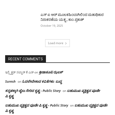
ಎಸ್ ಐ ಆರ್ ಮೂಲಕಹಿಂಬಾಗಿಲಿಂದ ಮತಾಧಿಕಾರ
ನಿರಾಕರಣೆಯ ಯತ್ನ ; ಕಾಂ.ಪ್ರಕಾಶ್
October 19, 2025
Load more
RECENT COMMENTS
ಕ್ರೀಡಾಕೂಟ ಝಲಕ್
ಇನ್ಸ್ಪೆಕ್ಟರ್ ಸಲ್ಮಾನ್ ಕೆ ಎನ್
on
Suresh
ಓದಲೇಬೇಕಾದ‌ ಕವಿತೆಗಳು: ಬುದ್ಧ
on
ಕನ್ನಡಕ್ಕಾಗಿ ಜೈಲು ಸೇರಿದ ಕೃಷ್ಣ – Public Story
ಬಹುಮುಖ ವ್ಯಕ್ತಿತ್ವದ ವೂಡೇ
on
ಪಿ.ಕೃಷ್ಣ
ಬಹುಮುಖ ವ್ಯಕ್ತಿತ್ವದ ವೂಡೇ ಪಿ.ಕೃಷ್ಣ – Public Story
ಬಹುಮುಖ ವ್ಯಕ್ತಿತ್ವದ ವೂಡೇ
on
ಪಿ.ಕೃಷ್ಣ