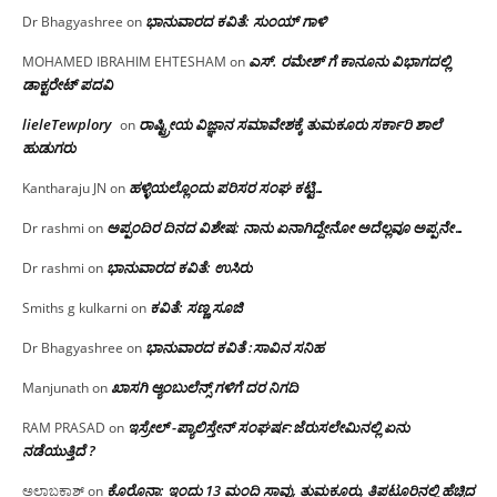
ಭಾನುವಾರದ ಕವಿತೆ: ಸುಂಯ್ ಗಾಳಿ
Dr Bhagyashree
on
ಎಸ್. ರಮೇಶ್ ಗೆ ಕಾನೂನು ವಿಭಾಗದಲ್ಲಿ
MOHAMED IBRAHIM EHTESHAM
on
ಡಾಕ್ಟರೇಟ್ ಪದವಿ
lieleTewplory
ರಾಷ್ಟ್ರೀಯ ವಿಜ್ಞಾನ ಸಮಾವೇಶಕ್ಕೆ‌ ತುಮಕೂರು ಸರ್ಕಾರಿ ಶಾಲೆ
on
ಹುಡುಗರು
ಹಳ್ಳಿಯಲ್ಲೊಂದು ಪರಿಸರ ಸಂಘ ಕಟ್ಟಿ…
Kantharaju JN
on
ಅಪ್ಪಂದಿರ ದಿನದ ವಿಶೇಷ: ನಾನು ಏನಾಗಿದ್ದೇನೋ‌ ಅದೆಲ್ಲವೂ ಅಪ್ಪನೇ…
Dr rashmi
on
ಭಾನುವಾರದ ಕವಿತೆ: ಉಸಿರು
Dr rashmi
on
ಕವಿತೆ: ಸಣ್ಣ ಸೂಜಿ
Smiths g kulkarni
on
ಭಾನುವಾರದ ಕವಿತೆ :ಸಾವಿನ ಸನಿಹ
Dr Bhagyashree
on
ಖಾಸಗಿ ಆ್ಯಂಬುಲೆನ್ಸ್ ಗಳಿಗೆ ದರ ನಿಗದಿ
Manjunath
on
ಇಸ್ರೇಲ್ -ಪ್ಯಾಲಿಸ್ತೇನ್ ಸಂಘರ್ಷ:ಜೆರುಸಲೇಮಿನಲ್ಲಿ ಏನು
RAM PRASAD
on
ನಡೆಯುತ್ತಿದೆ ?
ಕೊರೊನಾ: ಇಂದು 13 ಮಂದಿ ಸಾವು, ತುಮಕೂರು, ತಿಪಟೂರಿನಲ್ಲಿ ಹೆಚ್ಚಿದ
ಅಲ್ಲಾಬಕಾಶ್
on