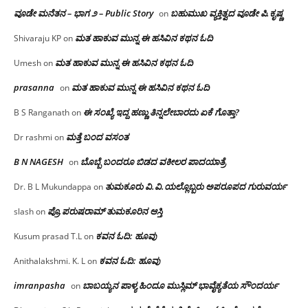
ವೂಡೇ ಮನೆತನ – ಭಾಗ ೨ – Public Story
ಬಹುಮುಖ ವ್ಯಕ್ತಿತ್ವದ ವೂಡೇ ಪಿ.ಕೃಷ್ಣ
on
ಮತ ಹಾಕುವ ಮುನ್ನ ಈ ಹಸಿವಿನ ಕಥನ ಓದಿ
Shivaraju KP
on
ಮತ ಹಾಕುವ ಮುನ್ನ ಈ ಹಸಿವಿನ ಕಥನ ಓದಿ
Umesh
on
prasanna
ಮತ ಹಾಕುವ ಮುನ್ನ ಈ ಹಸಿವಿನ ಕಥನ ಓದಿ
on
ಈ ಸಂಖ್ಯೆ ಇದ್ದ ಹಣ್ಣು ತಿನ್ನಲೇಬಾರದು ಏಕೆ ಗೊತ್ತಾ?
B S Ranganath
on
ಮತ್ತೆ ಬಂದ ವಸಂತ
Dr rashmi
on
B N NAGESH
ಬೊಬ್ಬೆ ಬಂದರೂ ಬಿಡದ ವಕೀಲರ ಪಾದಯಾತ್ರೆ
on
ತುಮಕೂರು‌ ವಿ.ವಿ.ಯಲ್ಲೊಬ್ಬರು ಅಪರೂಪದ ಗುರುವರ್ಯ
Dr. B L Mukundappa
on
ಪ್ರೊ.ಪರುಷರಾಮ್ ತುಮಕೂರಿನ ಆಸ್ತಿ
slash
on
ಕವನ ಓದಿ: ಹೂವು
Kusum prasad T.L
on
ಕವನ ಓದಿ: ಹೂವು
Anithalakshmi. K. L
on
imranpasha
ಬಾಬಯ್ಯನ ಪಾಳ್ಯ ಹಿಂದೂ ಮುಸ್ಲಿಮ್ ಭಾವೈಕ್ಯತೆಯ ಸೌಂದರ್ಯ
on