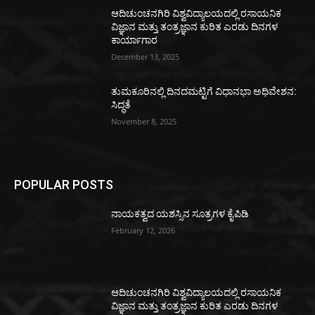
ಆದಿಚುಂಚನಗಿರಿ ವಿಶ್ವವಿದ್ಯಾಲಯದಲ್ಲಿ ರಸಾಯನಿಕ
ವಿಜ್ಞಾನ ಮತ್ತು ತಂತ್ರಜ್ಞಾನ ಕುರಿತ ಎರಡು ದಿನಗಳ
ಕಾರ್ಯಾಗಾರ
December 13, 2025
ತುಮಕೂರಿನಲ್ಲಿ ದಿನದಮಟ್ಟಿಗೆ ವಿಧಾನಭಾ ಅಧಿವೇಶನ:
ಸಿದ್ಧತೆ
November 8, 2025
POPULAR POSTS
ನಾಯಕತ್ವದ ಯಶಸ್ಸಿನ ಸೂತ್ರಗಳ ಕೈಪಿಡಿ
February 12, 2026
ಆದಿಚುಂಚನಗಿರಿ ವಿಶ್ವವಿದ್ಯಾಲಯದಲ್ಲಿ ರಸಾಯನಿಕ
ವಿಜ್ಞಾನ ಮತ್ತು ತಂತ್ರಜ್ಞಾನ ಕುರಿತ ಎರಡು ದಿನಗಳ