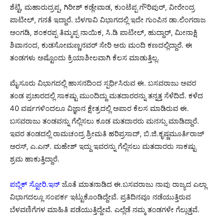
ಶೆಟ್ಟಿ, ಮಹಾರುದ್ರಪ್ಪ, ಗಿರೀಶ್ ಕಡ್ಲೇವಾಡ, ಕುಂಟೆಪ್ಪ ಗೌರಿಪುರ್, ವೀರೇಂದ್ರ
ಪಾಟೀಲ್, ಗನತೆ ಇದ್ದಾರೆ. ಬೆಳಗಾವಿ ವಿಭಾಗದಲ್ಲಿ ಇದೇ ಗುಂಪಿನ ಡಾ.ಲಿಂಗರಾಜ
ಅಂಗಡಿ, ಶಂಕರಪ್ಪ ತಿಮ್ಮಪ್ಪ ನಾಯಿಕ, ಸಿ.ಡಿ ಪಾಟೀಲ್, ಹುದ್ದಾರ್, ಮೀನಾಕ್ಷಿ
ಶಿವಾನಂದ, ಕುಡಸೋಮಣ್ಣನವರ್ ಸೇರಿ ಆರು ಮಂದಿ ಕಣದಲ್ಲಿದ್ದಾರೆ. ಈ
ತಂಡಗಳು ಅಷ್ಟೊಂದು ಕ್ರಿಯಾಶೀಲವಾಗಿ ಕೆಲಸ ಮಾಡುತ್ತಿಲ್ಲ.
ಮೈಸೂರು ವಿಭಾಗದಲ್ಲಿ ಹಾಸನದಿಂದ ಸ್ಪರ್ಧಿಸಿರುವ ಈ. ಬಸವರಾಜು ಅವರ
ತಂಡ ಪ್ರಚಾರದಲ್ಲಿ ಸಾಕಷ್ಟು ಮುಂದಿದ್ದು ಮತದಾರರನ್ನು ತನ್ನತ್ತ ಸೆಳೆದಿದೆ. ಕಳೆದ
40 ವರ್ಷಗಳಿಂದಲೂ ವಿಜ್ಞಾನ ಕ್ಷೇತ್ರದಲ್ಲಿ ಅಪಾರ ಕೆಲಸ ಮಾಡಿರುವ ಈ.
ಬಸವರಾಜು ತಂಡವನ್ನು ಗೆಲ್ಲಿಸಲು ಕೂಡ ಮತದಾರರು ಮನಸ್ಸು ಮಾಡಿದ್ದಾರೆ.
ಇವರ ತಂಡದಲ್ಲಿ ರಾಮಚಂದ್ರ ಶ್ರೀಮತಿ ಹರಿಪ್ರಸಾದ್, ಬಿ.ಜಿ.ಕೃಷ್ಣಮೂರ್ತಿರಾಜ್
ಅರಸ್, ಎ.ಎನ್. ಮಹೇಶ್ ಇದ್ದು ಇವರನ್ನು ಗೆಲ್ಲಿಸಲು ಮತದಾರರು ಸಾಕಷ್ಟು
ಶ್ರಮ ಹಾಕುತ್ತಿದ್ದಾರೆ.
ಪಬ್ಲಿಕ್ ಸ್ಟೋರಿ.ಇನ್
ಜೊತೆ ಮಾತನಾಡಿದ ಈ.ಬಸವರಾಜು ನಾವು ರಾಜ್ಯದ ಎಲ್ಲಾ
ವಿಭಾಗದಲ್ಲೂ ಸಂಪರ್ಕ ಇಟ್ಟುಕೊಂಡಿದ್ದೇವೆ. ಪ್ರತಿದಿನವೂ ನಡೆಯುತ್ತಿರುವ
ಬೆಳವಣಿಗೆಗಳ ಮಾಹಿತಿ ಪಡೆಯುತ್ತಿದ್ದೇವೆ. ಎಲ್ಲೆಡೆ ನಮ್ಮ ತಂಡಗಳೇ ಗೆಲ್ಲುತ್ತವೆ.