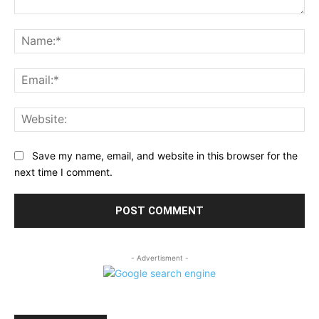
Comment:
Na
Ema
Web
Save my name, email, and website in this browser for the
next time I comment.
- Advertisment -