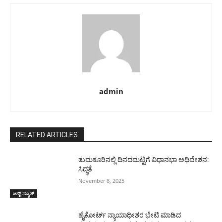
admin
RELATED ARTICLES
ತುಮಕೂರಿನಲ್ಲಿ ದಿನದಮಟ್ಟಿಗೆ ವಿಧಾನಭಾ ಅಧಿವೇಶನ:
ಸಿದ್ಧತೆ
November 8, 2025
ಜಸ್ಟ್ ನ್ಯೂಸ್
ಹೈಕೋರ್ಟ್ ನ್ಯಾಯಾಧೀಶರ ಭೇಟಿ ಮಾಡಿದ