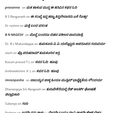
prasanna
ಮತ ಹಾಕುವ ಮುನ್ನ ಈ ಹಸಿವಿನ ಕಥನ ಓದಿ
on
ಈ ಸಂಖ್ಯೆ ಇದ್ದ ಹಣ್ಣು ತಿನ್ನಲೇಬಾರದು ಏಕೆ ಗೊತ್ತಾ?
B S Ranganath
on
ಮತ್ತೆ ಬಂದ ವಸಂತ
Dr rashmi
on
B N NAGESH
ಬೊಬ್ಬೆ ಬಂದರೂ ಬಿಡದ ವಕೀಲರ ಪಾದಯಾತ್ರೆ
on
ತುಮಕೂರು‌ ವಿ.ವಿ.ಯಲ್ಲೊಬ್ಬರು ಅಪರೂಪದ ಗುರುವರ್ಯ
Dr. B L Mukundappa
on
ಪ್ರೊ.ಪರುಷರಾಮ್ ತುಮಕೂರಿನ ಆಸ್ತಿ
slash
on
ಕವನ ಓದಿ: ಹೂವು
Kusum prasad T.L
on
ಕವನ ಓದಿ: ಹೂವು
Anithalakshmi. K. L
on
imranpasha
ಬಾಬಯ್ಯನ ಪಾಳ್ಯ ಹಿಂದೂ ಮುಸ್ಲಿಮ್ ಭಾವೈಕ್ಯತೆಯ ಸೌಂದರ್ಯ
on
ತುರುವೇಕೆರೆಯಲ್ಲಿ ರೆಡ್ ಅಲರ್ಟ್ ಘೋಷಣೆ:
Dhananjaya S/o Rangaiah
on
ಜಿಲ್ಲಾಧಿಕಾರಿ
ಗುರು
Sukanya
on
ಇವರೇ ನಮ್ಮ ಡಾಕ್ಟ್ರು; : ದೇವರೇ ಬಂದ್ರೂ ರಜನಿ ಡಾಕ್ಟರೇ ಹೇಳ್ ಬೇಕು!
Padmini
on