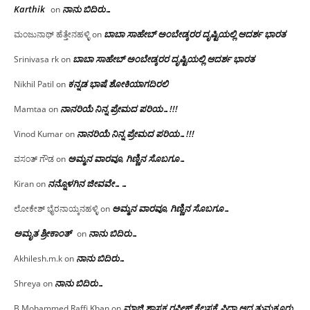
Karthik
ನಾನು ಬಿದಿರು…
on
ಬಾಬಾ ಸಾಹೇಬ್ ಅಂಬೇಡ್ಕರರ ದೃಷ್ಟಿಯಲ್ಲಿ ಆದರ್ಶ ಭಾರತ
ಮಂಜುನಾಥ್ ಹೆತ್ತೇನಹಳ್ಳಿ
on
ಬಾಬಾ ಸಾಹೇಬ್ ಅಂಬೇಡ್ಕರರ ದೃಷ್ಟಿಯಲ್ಲಿ ಆದರ್ಶ ಭಾರತ
Srinivasa rk
on
ಕನ್ನಡ ಭಾಷೆ ಶೋಕಿಯಾಗದಿರಲಿ
Nikhil Patil
on
ನಾನರಿಯೆ ನಿನ್ನ ಪ್ರೇಮದ ಪರಿಯ…!!!
Mamtaa
on
ನಾನರಿಯೆ ನಿನ್ನ ಪ್ರೇಮದ ಪರಿಯ…!!!
Vinod Kumar
on
ಅಮ್ಮನ ವಾರವೂ, ಗಿಣ್ಣಿನ ಸೊಬಗೂ…
ವಸಂತ್ ಗೌಡ
on
ನನ್ನೊಳಗಿನ ಜೀವವೇ……
Kiran
on
ಅಮ್ಮನ ವಾರವೂ, ಗಿಣ್ಣಿನ ಸೊಬಗೂ…
ಲೋಕೇಶ್ ಭೈರನಾಯ್ಕನಹಳ್ಳಿ
on
ಅಮೃತ ಶ್ರೀಕಾಂತ್
ನಾನು ಬಿದಿರು…
on
ನಾನು ಬಿದಿರು…
Akhilesh.m.k
on
ನಾನು ಬಿದಿರು…
Shreya
on
ಮಾಜಿ ಶಾಸಕ ರಫೀಕ್ ಕೆಲಸಕ್ಕೆ ಫಿದಾ ಆದ ತುಮಕೂರು
B.Mohammed Raffi Khan
on