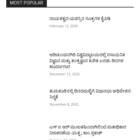
MOST POPULAR
ನಾಯಕತ್ವದ ಯಶಸ್ಸಿನ ಸೂತ್ರಗಳ ಕೈಪಿಡಿ
February 12, 2026
ಆದಿಚುಂಚನಗಿರಿ ವಿಶ್ವವಿದ್ಯಾಲಯದಲ್ಲಿ ರಸಾಯನಿಕ
ವಿಜ್ಞಾನ ಮತ್ತು ತಂತ್ರಜ್ಞಾನ ಕುರಿತ ಎರಡು ದಿನಗಳ
ಕಾರ್ಯಾಗಾರ
December 13, 2025
ತುಮಕೂರಿನಲ್ಲಿ ದಿನದಮಟ್ಟಿಗೆ ವಿಧಾನಭಾ ಅಧಿವೇಶನ:
ಸಿದ್ಧತೆ
November 8, 2025
ಎಸ್ ಐ ಆರ್ ಮೂಲಕಹಿಂಬಾಗಿಲಿಂದ ಮತಾಧಿಕಾರ
ನಿರಾಕರಣೆಯ ಯತ್ನ ; ಕಾಂ.ಪ್ರಕಾಶ್