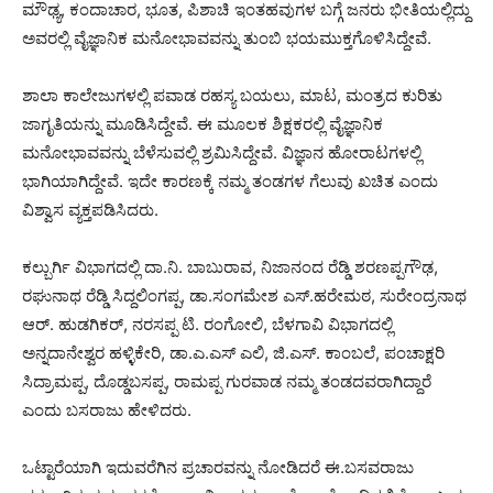
ಮೌಢ್ಯ, ಕಂದಾಚಾರ, ಭೂತ, ಪಿಶಾಚಿ ಇಂತಹವುಗಳ ಬಗ್ಗೆ ಜನರು ಭೀತಿಯಲ್ಲಿದ್ದು
ಅವರಲ್ಲಿ ವೈಜ್ಞಾನಿಕ ಮನೋಭಾವವನ್ನು ತುಂಬಿ ಭಯಮುಕ್ತಗೊಳಿಸಿದ್ದೇವೆ.
ಶಾಲಾ ಕಾಲೇಜುಗಳಲ್ಲಿ ಪವಾಡ ರಹಸ್ಯ ಬಯಲು, ಮಾಟ, ಮಂತ್ರದ ಕುರಿತು
ಜಾಗೃತಿಯನ್ನು ಮೂಡಿಸಿದ್ದೇವೆ. ಈ ಮೂಲಕ ಶಿಕ್ಷಕರಲ್ಲಿ ವೈಜ್ಞಾನಿಕ
ಮನೋಭಾವವನ್ನು ಬೆಳೆಸುವಲ್ಲಿ ಶ್ರಮಿಸಿದ್ದೇವೆ. ವಿಜ್ಞಾನ ಹೋರಾಟಗಳಲ್ಲಿ
ಭಾಗಿಯಾಗಿದ್ದೇವೆ. ಇದೇ ಕಾರಣಕ್ಕೆ ನಮ್ಮ ತಂಡಗಳ ಗೆಲುವು ಖಚಿತ ಎಂದು
ವಿಶ್ವಾಸ ವ್ಯಕ್ತಪಡಿಸಿದರು.
ಕಲ್ಬುರ್ಗಿ ವಿಭಾಗದಲ್ಲಿ ದಾ.ನಿ. ಬಾಬುರಾವ, ನಿಜಾನಂದ ರೆಡ್ಡಿ ಶರಣಪ್ಪಗೌಢ,
ರಘುನಾಥ ರೆಡ್ಡಿ ಸಿದ್ದಲಿಂಗಪ್ಪ, ಡಾ.ಸಂಗಮೇಶ ಎಸ್.ಹರೇಮಠ, ಸುರೇಂದ್ರನಾಥ
ಆರ್. ಹುಡಗಿಕರ್, ನರಸಪ್ಪ ಟಿ. ರಂಗೋಲಿ, ಬೆಳಗಾವಿ ವಿಭಾಗದಲ್ಲಿ
ಅನ್ನದಾನೇಶ್ವರ ಹಳ್ಳಿಕೇರಿ, ಡಾ.ಎ.ಎಸ್ ಎಲಿ, ಜಿ.ಎಸ್. ಕಾಂಬಲೆ, ಪಂಚಾಕ್ಷರಿ
ಸಿದ್ರಾಮಪ್ಪ, ದೊಡ್ಡಬಸಪ್ಪ, ರಾಮಪ್ಪ ಗುರವಾಡ ನಮ್ಮ ತಂಡದವರಾಗಿದ್ದಾರೆ
ಎಂದು ಬಸರಾಜು ಹೇಳಿದರು.
ಒಟ್ಟಾರೆಯಾಗಿ ಇದುವರೆಗಿನ ಪ್ರಚಾರವನ್ನು ನೋಡಿದರೆ ಈ.ಬಸವರಾಜು