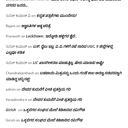
ನಗರದ ಜನರು…
ಕನ್ನಡ ಪತ್ರಿಕೆಗಳು ಮುಂದೇನು?
ಸುನಿಲ್ ಕುಮಾರ್.ವಿ
on
ಅಜ್ಞಾತಿಗಳ ಆತ್ಮ ಚರಿತ್ರೆ
Rajani
on
LockDown: ಇಲ್ನೋಡಿ ಹಳ್ಳಿಗರ ಶೈಲಿ..
Praneeth
on
ಬಸ್, ರೈಲು ಇಲ್ಲ; ವಿ.ವಿ.ಗಳಿಗೆ ರಜೆ ಸಾರಿದ UGC, 9 ಜಿಲ್ಲೆಗಳಲ್ಲಿ
ಸುನಿಲ್ ಕುಮಾರ್
on
ಎಲ್ಲವೂ ಕಡಿತ
LIC ಖಾಸಗೀಕರಣ ಮಾಡುತ್ತಿಲ್ಲ, ಷೇರು ಮಾರಾಟ ಅಷ್ಟೇ
ಸುನಿಲ್ ಕುಮಾರ್
on
ಬಡಪಾಯಿ ಮಿತ್ರನನ್ನು ಒಂದು ಗಂಟೆ ಕಾಲ ಅರಣ್ಯ ಸಚಿವರನ್ನಾಗಿ
Chandrakanthavh
on
ಮಾಡಿದ್ದ ಚನ್ನಿಗಪ್ಪ!
ದೇವರ ಕುದುರೆಗೆ ವೀಚಿ ಪ್ರಶಸ್ತಿಯ ಗರಿ
admin
on
ದೇವರ ಕುದುರೆಗೆ ವೀಚಿ ಪ್ರಶಸ್ತಿಯ ಗರಿ
Varadendra k
on
Girish
ಒಕ್ಕಲಿಗರ ಸಂಘದ ಮೇಲೆ ಕಿಡಿಕಾರಿದ ರವಿಗೌಡ
on
ಒಕ್ಕಲಿಗರ ಸಂಘದ ಮೇಲೆ ಕಿಡಿಕಾರಿದ ರವಿಗೌಡ
Girish
on