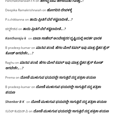
ಹೇಗಿದ್ದ ಬಾವಿ ಹೇಗಾಯಿತು ಗೊತ್ತಾ…!
Panchaksharaiah t h
on
ಹೋಗದಿರಿ ದೇವಳಕ್ಕೆ
Deepika Ramakrishnaiah
on
ತಾಯಿ ಪ್ರೀತಿಗೆ ಬೆಲೆ ಕಟ್ಟಲಾದೀತೆ….?
P.t.chikkanna
on
ತಾಯಿ ಪ್ರೀತಿಗೆ ಬೆಲೆ ಕಟ್ಟಲಾದೀತೆ….?
ಚನ್ನಕೇಶವ
on
Kantharaju k
ಬಾಬಾ ಸಾಹೇಬ್ ಅಂಬೇಡ್ಕರರ ದೃಷ್ಟಿಯಲ್ಲಿ ಆದರ್ಶ ಭಾರತ
on
ಮಾಸಿದ ಪಂಚೆ, ಹೆಗಲ ಮೇಲೆ ಟವಲ್‌ ಇವು ಮಾತ್ರ ರೈತರ ಡ್ರೆಸ್‌
B pradeep kumar
on
ಕೋಡ್ ಆಗಬೇಕೇ…..?‌
ಮಾಸಿದ ಪಂಚೆ, ಹೆಗಲ ಮೇಲೆ ಟವಲ್‌ ಇವು ಮಾತ್ರ ರೈತರ ಡ್ರೆಸ್‌ ಕೋಡ್
Raghu
on
ಆಗಬೇಕೇ…..?‌
ದೋಣಿ ಮುಳುಗುವ ಭಯದಲ್ಲೇ ಸಾಗುತ್ತಿದೆ ನನ್ನ ಪತ್ರಿಕಾ ಪಯಣ
Prema
on
ದೋಣಿ ಮುಳುಗುವ ಭಯದಲ್ಲೇ ಸಾಗುತ್ತಿದೆ ನನ್ನ ಪತ್ರಿಕಾ
B pradeep kumar
on
ಪಯಣ
Shankar B K
ದೋಣಿ ಮುಳುಗುವ ಭಯದಲ್ಲೇ ಸಾಗುತ್ತಿದೆ ನನ್ನ ಪತ್ರಿಕಾ ಪಯಣ
on
ದೋಣಿ ಮುಳುಗುವ ಭಯದಲ್ಲೇ ಸಾಗುತ್ತಿದೆ ನನ್ನ ಪತ್ರಿಕಾ ಪಯಣ
ಸುನಿಲ್ ಕುಮಾರ್.ವಿ
on