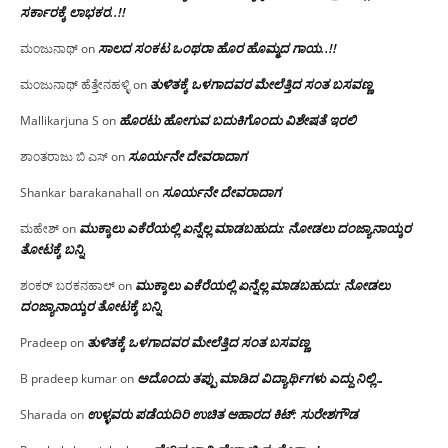
ಸರ್ಕಾರಕ್ಕೆ ಲಾಭಕರ..!!
ಸಾಲದ ಸಂಕಟ ಒಂಥರಾ ಹೊರ ಹೊಮ್ಮದ ಗಾಯ..!!
ಮಂಜುನಾಥ್
on
ತುಳಿತಕ್ಕೆ ಒಳಗಾದವರ ಮೇಲೆತ್ತಿದ ಸಂತ ಬಸವಣ್ಣ
ಮಂಜುನಾಥ್ ಹೆತ್ತೇನಹಳ್ಳಿ
on
ಹೊರಟು ಹೋಗುವ ಬದುಕಿಗೊಂದು ವಿಶೇಷತೆ ಇರಲಿ
Mallikarjuna S
on
ಸೂರ್ಯನೇ ದೇವರಾದಾಗ
ಶಾಂತರಾಜು ಬಿ ಎಸ್
on
ಸೂರ್ಯನೇ ದೇವರಾದಾಗ
Shankar barakanahall
on
ಮುಕ್ಕಾಲು ಎಕೆರೆಯಲ್ಲಿ ಏನ್ನೆಲ್ಲ‌ ಮಾಡಬಹುದು: ನೋಡಲು ದಂಜ್ಯಾನಾಯ್ಕರ
ಮಹೇಶ್
on
ತೋಟಕ್ಕೆ ಬನ್ನಿ
ಮುಕ್ಕಾಲು ಎಕೆರೆಯಲ್ಲಿ ಏನ್ನೆಲ್ಲ‌ ಮಾಡಬಹುದು: ನೋಡಲು
ಶಂಕರ್ ಬರಕನಹಾಲ್
on
ದಂಜ್ಯಾನಾಯ್ಕರ ತೋಟಕ್ಕೆ ಬನ್ನಿ
ತುಳಿತಕ್ಕೆ ಒಳಗಾದವರ ಮೇಲೆತ್ತಿದ ಸಂತ ಬಸವಣ್ಣ
Pradeep
on
ಅದೊಂದು ತಪ್ಪು ಮಾಡಿದ ವಿದ್ಯಾರ್ಥಿಗಳು ಎದ್ದು ನಿಲ್ಲಿ…
B pradeep kumar
on
ಉಳ್ಳವರು ಪಡೆಯದಿರಿ ಉಚಿತ ಆಹಾರದ ಕಿಟ್: ಸುರೇಶಗೌಡ
Sharada
on