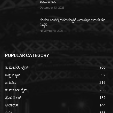
ಕಾರ್ಯಾಗಾರ
December 13, 2025
ತುಮಕೂರಿನಲ್ಲಿ ದಿನದಮಟ್ಟಿಗೆ ವಿಧಾನಭಾ ಅಧಿವೇಶನ:
ಸಿದ್ಧತೆ
November 8, 2025
POPULAR CATEGORY
ತುಮಕೂರು ಲೈವ್
960
ಜಸ್ಟ್ ನ್ಯೂಸ್
597
ಜನಮನ
316
ತುಮಕೂರ್ ಲೈವ್
266
ಪೊಲಿಟಿಕಲ್
189
ಅಂತರಾಳ
144
ಕವನ
131