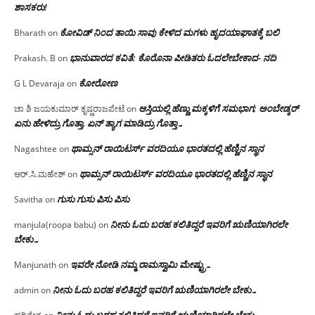
ಶಾಸಕರು!
ಕೋವಿಡ್ ನಿಂದ ತಾಯಿ ಸಾವು ಕೇಳಿದ ಮಗಳು ಹೃದಯಾಘಾತಕ್ಕೆ ಬಲಿ
Bharath
on
ಭಾನುವಾರದ ಕವಿತೆ: ಕೊರೊನಾ ಪೀಡಿತರು ಓದಲೇಬೇಕಾದ- ನದಿ
Prakash. B
on
ಕೋರೋಣ
G L Devaraja
on
ಆಸ್ತಿಯಲ್ಲಿ ಹೆಣ್ಣು ಮಕ್ಕಳಿಗೆ ಸಮಭಾಗ; ಅಂಬೇಡ್ಕರ್
ಚಾ ಶಿ ಜಯಕುಮಾರ್ ಕೃಷ್ಣರಾಜಪೇಟೆ
on
ಏನು ಹೇಳಿದ್ರು ಗೊತ್ತಾ, ಏನ್ ತ್ಯಾಗ ಮಾಡಿದ್ರು ಗೊತ್ತಾ…
ಥಾಮ್ಸನ್ ರಾಯಿಟರ್ಸ್ ವರದಿಯೂ ಭಾರತದಲ್ಲಿ ಹೆಣ್ಣಿನ ಸ್ಥಾನ‌
Nagashtee
on
ಥಾಮ್ಸನ್ ರಾಯಿಟರ್ಸ್ ವರದಿಯೂ ಭಾರತದಲ್ಲಿ ಹೆಣ್ಣಿನ ಸ್ಥಾನ‌
ಆರ್.ಸಿ.ಮಹೇಶ್
on
ಗುಸು ಗುಸು ಪಿಸು ಪಿಸು
Savitha
on
ನೀನು ಓದು ಬರಹ ಕಲಿತಿದ್ದರೆ ಇವರಿಗೆ ಋಣಿಯಾಗಿರಲೇ
manjula(roopa babu)
on
ಬೇಕು…
ಇವರೇ‌ ನೋಡಿ‌ ನಮ್ಮ‌ ರಾಮಸ್ವಾಮಿ ಮೇಷ್ಟ್ರು…
Manjunath
on
ನೀನು ಓದು ಬರಹ ಕಲಿತಿದ್ದರೆ ಇವರಿಗೆ ಋಣಿಯಾಗಿರಲೇ ಬೇಕು…
admin
on
ನೀನು ಓದು ಬರಹ ಕಲಿತಿದ್ದರೆ ಇವರಿಗೆ ಋಣಿಯಾಗಿರಲೇ ಬೇಕು…