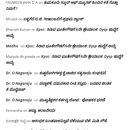
ತುಮಕೂರು ಸ್ಕೂಲ್ ಆಫ್ ಮ್ಯೂಸಿಕ್ ಹಿಂದಿನ ಕತೆ ಗೊತ್ತಾ
YASMEEN JAHA D A
on
ನಿಮಗೆ ?
ಬಳ್ಳಗೆರೆ ಬಿ.ಜಿ. ಗೀತಾಂಜಲಿಗೆ ಪ್ರಥಮ ರ‌್ಯಾಂಕ್
Mrudul
on
Kpsc: ಸಿರಾದ ಭೂತೇಗೌಡಗೆ 6ನೇ ಶ್ರೇಯಾಂಕ: Dysp ಹುದ್ದೆಗೆ
Bharath Kumar
on
ಆಯ್ಕೆ
Madhu
Kpsc: ಸಿರಾದ ಭೂತೇಗೌಡಗೆ 6ನೇ ಶ್ರೇಯಾಂಕ: Dysp ಹುದ್ದೆಗೆ ಆಯ್ಕೆ
on
Kpsc: ಸಿರಾದ ಭೂತೇಗೌಡಗೆ 6ನೇ ಶ್ರೇಯಾಂಕ: Dysp ಹುದ್ದೆಗೆ
Manjula dh gowda
on
ಆಯ್ಕೆ
Dr. O Nagaraju
ಕುಷ್ಠರೋಗಿಗಳತ್ತ ಕೈ ಚಾಚಿದ ಸತ್ಯಸಾಯಿ ಸಂಘಟನೆ
on
Dr. O Nagaraju
ದಬ್ಬಾಳಿಕೆ, ದಮನಕಾರಿ ನೀತಿ ಸಲ್ಲದು – ಜನಪರ ಚಿಂತಕ
on
ಕೆ.ದೊರೈರಾಜ್
Dr. O Nagaraju
ಮುಖ್ಯಶಿಕ್ಷಕರ ಕರ್ತವ್ಯ ಲೋಪ : ಪೋಷಕರ ಧರಣಿ
on
ಅಬ್ಬಾ, ಆಂಜನೇಯ!
hemantha
on
ಆರಂಭಿಕ ಬಂಡವಾಳವಿಲ್ಲದೆ ಬೆಳೆಯುವ ಬೆಳೆ- ಮಿಡಿ ಸೌತೆ
ಪಂಚಾಕ್ಷರಿ ಗುಬ್ಬಿ
on