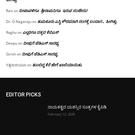
ದೀಪಾವಳಿಗೂ ಶ್ರೀರಾಮನಿಗೂ ಇರುವ ನಂಟೇನು?
Ravi
on
ತುಮಕೂರು ಎಸ್ಪಿ ಕೌರವನಾಗಿ ರಂಗಕ್ಕೆ ಬಂದಾಗ… ಹೀಗಿತ್ತು
Dr. O Nagaraju
on
ಎಲ್ಲರಿಗೂ ದಕ್ಕದ ಕೆಬಿಎಸ್
Raghu
on
ದೀಪುಗೆ ಜೆಡಿಎಸ್ ಸಾರಥ್ಯ
Deepu
on
ದೀಪುಗೆ ಜೆಡಿಎಸ್ ಸಾರಥ್ಯ
Girish
on
ತುಂಬಿದ್ದ ಕೆರೆ ಹೇಗೆ ಖಾಲಿಯಾಯಿತು.
ಸತ್ಯನಾರಾಯಣ
on
EDITOR PICKS
ನಾಯಕತ್ವದ ಯಶಸ್ಸಿನ ಸೂತ್ರಗಳ ಕೈಪಿಡಿ
February 12, 2026