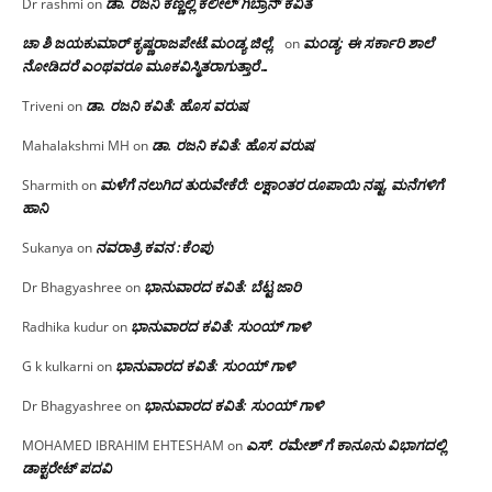
ಡಾ. ರಜನಿ‌ ಕಣ್ಣಲ್ಲಿ ಕಲೀಲ್ ಗಿಬ್ರಾನ್ ಕವಿತೆ
Dr rashmi
on
ಚಾ ಶಿ ಜಯಕುಮಾರ್ ಕೃಷ್ಣರಾಜಪೇಟೆ.ಮಂಡ್ಯ ಜಿಲ್ಲೆ.
ಮಂಡ್ಯ: ಈ ಸರ್ಕಾರಿ ಶಾಲೆ
on
ನೋಡಿದರೆ ಎಂಥವರೂ ಮೂಕವಿಸ್ಮಿತರಾಗುತ್ತಾರೆ…
ಡಾ. ರಜನಿ ಕವಿತೆ: ಹೊಸ ವರುಷ
Triveni
on
ಡಾ. ರಜನಿ ಕವಿತೆ: ಹೊಸ ವರುಷ
Mahalakshmi MH
on
ಮಳೆಗೆ ನಲುಗಿದ ತುರುವೇಕೆರೆ: ಲಕ್ಷಾಂತರ ರೂಪಾಯಿ ನಷ್ಟ, ಮನೆಗಳಿಗೆ
Sharmith
on
ಹಾನಿ
ನವರಾತ್ರಿ ಕವನ :ಕೆಂಪು
Sukanya
on
ಭಾನುವಾರದ ಕವಿತೆ: ಬೆಟ್ಟ ಜಾರಿ
Dr Bhagyashree
on
ಭಾನುವಾರದ ಕವಿತೆ: ಸುಂಯ್ ಗಾಳಿ
Radhika kudur
on
ಭಾನುವಾರದ ಕವಿತೆ: ಸುಂಯ್ ಗಾಳಿ
G k kulkarni
on
ಭಾನುವಾರದ ಕವಿತೆ: ಸುಂಯ್ ಗಾಳಿ
Dr Bhagyashree
on
ಎಸ್. ರಮೇಶ್ ಗೆ ಕಾನೂನು ವಿಭಾಗದಲ್ಲಿ
MOHAMED IBRAHIM EHTESHAM
on
ಡಾಕ್ಟರೇಟ್ ಪದವಿ