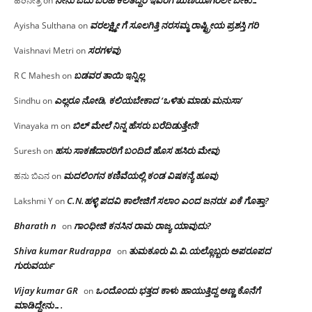
ಹರಿನೇತ್ರ
on
ವರಲಕ್ಷ್ಮೀ ಗೆ ಸೂಲಗಿತ್ತಿ ನರಸಮ್ಮ‌ ರಾಷ್ಟ್ರೀಯ ಪ್ರಶಸ್ತಿ ಗರಿ
Ayisha Sulthana
on
ಸರಗಳವು
Vaishnavi Metri
on
ಬಡವರ ತಾಯಿ ಇನ್ನಿಲ್ಲ
R C Mahesh
on
ಎಲ್ಲರೂ ನೋಡಿ, ಕಲಿಯಬೇಕಾದ ‘ಒಳಿತು ಮಾಡು ಮನುಸಾ’
Sindhu
on
ಬಿಲ್ ಮೇಲೆ ನಿನ್ನ ಹೆಸರು ಬರೆದಿಡುತ್ತೇನೆ!
Vinayaka m
on
ಹಸು ಸಾಕಣೆದಾರರಿಗೆ ಬಂದಿದೆ ಹೊಸ ಹಸಿರು ಮೇವು
Suresh
on
ಮದಲಿಂಗನ ಕಣಿವೆಯಲ್ಲಿ ಕಂಡ ವಿಷಕನ್ಯೆ ಹೂವು
ಹನು ಬಿಎನ
on
C.N.ಹಳ್ಳಿ ಪದವಿ ಕಾಲೇಜಿಗೆ ಸಲಾಂ‌ ಎಂದ ಜನರು! ಏಕೆ ಗೊತ್ತಾ?
Lakshmi Y
on
Bharath n
ಗಾಂಧೀಜಿ ಕನಸಿನ ರಾಮ ರಾಜ್ಯ ಯಾವುದು?
on
Shiva kumar Rudrappa
ತುಮಕೂರು‌ ವಿ.ವಿ.ಯಲ್ಲೊಬ್ಬರು ಅಪರೂಪದ
on
ಗುರುವರ್ಯ
Vijay kumar GR
ಒಂದೊಂದು ಭತ್ತದ ಕಾಳು ಹಾಯುತ್ತಿದ್ದ ಅಣ್ಣ ಕೊನೆಗೆ
on
ಮಾಡಿದ್ದೇನು….