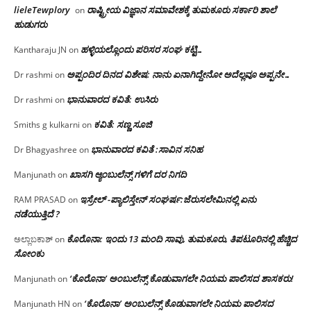
lieleTewplory
ರಾಷ್ಟ್ರೀಯ ವಿಜ್ಞಾನ ಸಮಾವೇಶಕ್ಕೆ‌ ತುಮಕೂರು ಸರ್ಕಾರಿ ಶಾಲೆ
on
ಹುಡುಗರು
ಹಳ್ಳಿಯಲ್ಲೊಂದು ಪರಿಸರ ಸಂಘ ಕಟ್ಟಿ…
Kantharaju JN
on
ಅಪ್ಪಂದಿರ ದಿನದ ವಿಶೇಷ: ನಾನು ಏನಾಗಿದ್ದೇನೋ‌ ಅದೆಲ್ಲವೂ ಅಪ್ಪನೇ…
Dr rashmi
on
ಭಾನುವಾರದ ಕವಿತೆ: ಉಸಿರು
Dr rashmi
on
ಕವಿತೆ: ಸಣ್ಣ ಸೂಜಿ
Smiths g kulkarni
on
ಭಾನುವಾರದ ಕವಿತೆ :ಸಾವಿನ ಸನಿಹ
Dr Bhagyashree
on
ಖಾಸಗಿ ಆ್ಯಂಬುಲೆನ್ಸ್ ಗಳಿಗೆ ದರ ನಿಗದಿ
Manjunath
on
ಇಸ್ರೇಲ್ -ಪ್ಯಾಲಿಸ್ತೇನ್ ಸಂಘರ್ಷ:ಜೆರುಸಲೇಮಿನಲ್ಲಿ ಏನು
RAM PRASAD
on
ನಡೆಯುತ್ತಿದೆ ?
ಕೊರೊನಾ: ಇಂದು 13 ಮಂದಿ ಸಾವು, ತುಮಕೂರು, ತಿಪಟೂರಿನಲ್ಲಿ ಹೆಚ್ಚಿದ
ಅಲ್ಲಾಬಕಾಶ್
on
ಸೋಂಕು
‘ಕೊರೊನಾ’ ಅಂಬುಲೆನ್ಸ್ ಕೊಡುವಾಗಲೇ ನಿಯಮ ಪಾಲಿಸದ ಶಾಸಕರು!
Manjunath
on
‘ಕೊರೊನಾ’ ಅಂಬುಲೆನ್ಸ್ ಕೊಡುವಾಗಲೇ ನಿಯಮ ಪಾಲಿಸದ
Manjunath HN
on