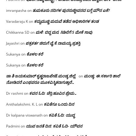
ತುಮಕೂರು ನದಿಗಳ ಪುನರುಜ್ಜೀವನದ ಬಗ್ಗೆ ಮೌನ ಏಕೆ?
imranpasha
on
ಕದ್ದುಮುಚ್ಚಿ ಮದುವೆ ತಡೆದ ಅಧಿಕಾರಿಗಳ ತಂಡ
Varadaraju K
on
ಮಳೆ: ಬಿದ್ದ ಮರ, ಸಿಡಿಲಿಗೆ 5 ಮೇಕೆ ಸಾವು
Chikkanna SD
on
ಪತ್ರಕರ್ತ ಚಿದುಗೆ ವೈ.ಕೆ.ರಾಮಯ್ಯ ಪ್ರಶಸ್ತಿ
Jayashri
on
ಕೊಳಲ ಕರೆ
Sukanya
on
ಕೊಳಲ ಕರೆ
Sukanya
on
ಚಾ ಶಿ ಜಯಕುಮಾರ್ ಕೃಷ್ಣರಾಜಪೇಟೆ.ಮಂಡ್ಯ ಜಿಲ್ಲೆ.
ಮಂಡ್ಯ: ಈ ಸರ್ಕಾರಿ ಶಾಲೆ
on
ನೋಡಿದರೆ ಎಂಥವರೂ ಮೂಕವಿಸ್ಮಿತರಾಗುತ್ತಾರೆ…
ಕವನ ಓದಿ: ಚೆರ್ರಿ ಹೂವಿನ ಪ್ರೇಮ…
Dr rashmi
on
ಕವಿತೆಗೂ ಒಂದು ದಿನ
Anithalakshmi. K. L
on
ಕವಿತೆ ಓದಿ: ಯುದ್ಧ
Dr kalpana viswanath
on
ಯುವ ಜನತೆ ದಿನ: ಕವಿತೆ ಓದಿ- ಯೌವನ
Padmini
on