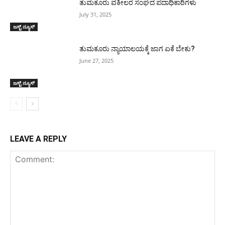
ತುಮಕೂರು ವಕೀಲರ ಸಂಘದ ಪದಾಧಿಕಾರಿಗಳು
July 31, 2025
ಜಸ್ಟ್ ನ್ಯೂಸ್
ತುಮಕೂರು ನ್ಯಾಯಾಲಯಕ್ಕೆ ಜಾಗ ಏಕೆ ಬೇಕು?
June 27, 2025
ಜಸ್ಟ್ ನ್ಯೂಸ್
LEAVE A REPLY