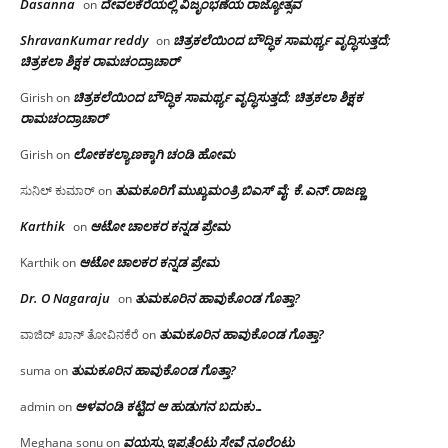
Dasanna
ದೇವಲಕೆರೆಯಲ್ಲಿ ವಿಜೃಂಭಣೆಯ ರಾಜ್ಯೋತ್ಸವ
on
ShravanKumar reddy
ಚಿತ್ರಕಲೆಯಿಂದ ಬೌದ್ಧಿಕ ಸಾಮರ್ಥ್ಯ ವೃದ್ಧಿಸುತ್ತದೆ;
on
ಚಿತ್ರಕಲಾ ಶಿಕ್ಷಕ ರಾಮಚಂದ್ರಾಚಾರ್
ಚಿತ್ರಕಲೆಯಿಂದ ಬೌದ್ಧಿಕ ಸಾಮರ್ಥ್ಯ ವೃದ್ಧಿಸುತ್ತದೆ; ಚಿತ್ರಕಲಾ ಶಿಕ್ಷಕ
Girish
on
ರಾಮಚಂದ್ರಾಚಾರ್
ಲೋಕಕಲ್ಯಾಣಕ್ಕಾಗಿ ಚಂಡಿ ಹೋಮ
Girish
on
ತುಮಕೂರಿಗೆ ಮುಖ್ಯಮಂತ್ರಿ ಬಿಎಸ್ ವೈ: ಕೆ.ಎನ್.ರಾಜಣ್ಣ
ಸುನಿಲ್ ಕುಮಾರ್
on
Karthik
ಆಟೋ ಚಾಲಕರ ಕನ್ನಡ ಪ್ರೇಮ
on
ಆಟೋ ಚಾಲಕರ ಕನ್ನಡ ಪ್ರೇಮ
Karthik
on
Dr. O Nagaraju
ತುಮಕೂರಿನ ಹಾವುಕೊಂಡ ಗೊತ್ತಾ?
on
ತುಮಕೂರಿನ ಹಾವುಕೊಂಡ ಗೊತ್ತಾ?
ವಾಜಿದ್ ಖಾನ್ ತೋವಿನಕೆರೆ
on
ತುಮಕೂರಿನ ಹಾವುಕೊಂಡ ಗೊತ್ತಾ?
suma
on
ಅಳವಂಡಿ ಕಟ್ಟಿದ ಆ ಹುಡುಗನ ಬದುಕು…
admin
on
ವಯಸ್ಸು ಇಪ್ಪತ್ತೆಂಟು ಸೇವೆ ನೂರೆಂಟು
Meghana sonu
on