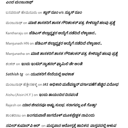
ಎಂದ ಮಂಜು‌ನಾಥ್
ಕ್ಲಾಸ್ ರೂಂ v/s ನ್ಯೂಸ್ ರೂಂ
ಬಸವರಾಜ್ ಹೇಮನೂರು
on
ಮಾಜಿ ಶಾಸಕರಿಗೆ ಶಾಸಕ ಗೌರಿಶಂಕರ್ ಪತ್ರ, ಕೇಳಿದ್ದಾರೆ ಹಲವು ಪ್ರಶ್ನೆ
ಮಂಜುನಾಥ್
on
ಜೆಡಿಎಸ್ ಜಿಲ್ಲಾಧ್ಯಕ್ಷರ ಆಯ್ಕೆಗೆ ನಡೆದಿದೆ ಲೆಕ್ಕಾಚಾರ…
Kantharaju
on
ಜೆಡಿಎಸ್ ಜಿಲ್ಲಾಧ್ಯಕ್ಷರ ಆಯ್ಕೆಗೆ ನಡೆದಿದೆ ಲೆಕ್ಕಾಚಾರ…
Manjunath HN
on
ಮಾಜಿ ಶಾಸಕರಿಗೆ ಶಾಸಕ ಗೌರಿಶಂಕರ್ ಪತ್ರ, ಕೇಳಿದ್ದಾರೆ ಹಲವು ಪ್ರಶ್ನೆ
Manjunatha
on
ಇಂದು ಇಂಟರ್ ನ್ಯಾಶನಲ್ ಫ್ಯಾಮಿಲಿ ಡೇ ಅಂತೆ!
ಶಂಕರ್
on
Sathish tg
ಯುವಕರಿಗೆ ಸೇನೆಯಲ್ಲಿ ಅವಕಾಶ
on
IAS ಅಧಿಕಾರಿ ಮಣಿವಣ್ಣನ್ ವರ್ಗಾವಣೆಗೆ ಹೆಚ್ಚಿದ‌ ವಿರೋಧ
ಮಂಜುನಾಥ್ ಹೆತ್ತೇನಹಳ್ಳಿ
on
ಇಂದು ತಾಯಂದಿರ ದಿನವಂತೆ
Aishu (Aisiri.H.Y )
on
ಯಾರ ಜೀವನವೂ ಅಷ್ಟು ಸುಲಭ, ಸರಾಗವಲ್ಲ ಏಕೆ ಗೊತ್ತಾ?
Rajesh
on
ಜಂಗಮವಾಣಿ ಜಾಗದೊಳ್ ಮೂಕಪ್ರೇಕ್ಷಕ ನಾವಿಂದು
ಶಾಂತರಾಜು
on
ನವೀನ್ ಕುಮಾರ್ ಪಿ ಆರ್
ಮದ್ಯಪಾನ ಆರೋಗ್ಯಕ್ಕೆ ಹಾನಿಕರ; ವಾಸ್ತವದಲ್ಲಿ ಅಳುವ
on