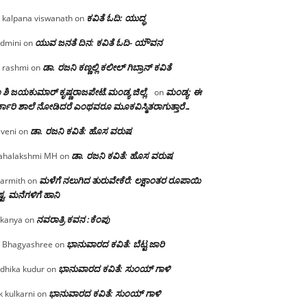
ಕವಿತೆ ಓದಿ: ಯುದ್ಧ
 kalpana viswanath
on
ಯುವ ಜನತೆ ದಿನ: ಕವಿತೆ ಓದಿ- ಯೌವನ
dmini
on
ಡಾ. ರಜನಿ‌ ಕಣ್ಣಲ್ಲಿ ಕಲೀಲ್ ಗಿಬ್ರಾನ್ ಕವಿತೆ
 rashmi
on
 ಶಿ ಜಯಕುಮಾರ್ ಕೃಷ್ಣರಾಜಪೇಟೆ.ಮಂಡ್ಯ ಜಿಲ್ಲೆ.
ಮಂಡ್ಯ: ಈ
on
್ಕಾರಿ ಶಾಲೆ ನೋಡಿದರೆ ಎಂಥವರೂ ಮೂಕವಿಸ್ಮಿತರಾಗುತ್ತಾರೆ…
ಡಾ. ರಜನಿ ಕವಿತೆ: ಹೊಸ ವರುಷ
iveni
on
ಡಾ. ರಜನಿ ಕವಿತೆ: ಹೊಸ ವರುಷ
halakshmi MH
on
ಮಳೆಗೆ ನಲುಗಿದ ತುರುವೇಕೆರೆ: ಲಕ್ಷಾಂತರ ರೂಪಾಯಿ
armith
on
್ಟ, ಮನೆಗಳಿಗೆ ಹಾನಿ
ನವರಾತ್ರಿ ಕವನ :ಕೆಂಪು
kanya
on
ಭಾನುವಾರದ ಕವಿತೆ: ಬೆಟ್ಟ ಜಾರಿ
 Bhagyashree
on
ಭಾನುವಾರದ ಕವಿತೆ: ಸುಂಯ್ ಗಾಳಿ
dhika kudur
on
ಭಾನುವಾರದ ಕವಿತೆ: ಸುಂಯ್ ಗಾಳಿ
k kulkarni
on