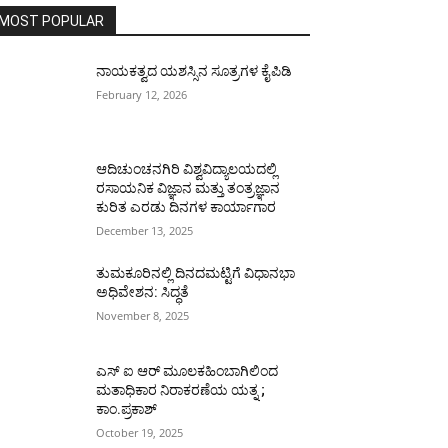
MOST POPULAR
ನಾಯಕತ್ವದ ಯಶಸ್ಸಿನ ಸೂತ್ರಗಳ ಕೈಪಿಡಿ
February 12, 2026
ಆದಿಚುಂಚನಗಿರಿ ವಿಶ್ವವಿದ್ಯಾಲಯದಲ್ಲಿ
ರಸಾಯನಿಕ ವಿಜ್ಞಾನ ಮತ್ತು ತಂತ್ರಜ್ಞಾನ
ಕುರಿತ ಎರಡು ದಿನಗಳ ಕಾರ್ಯಾಗಾರ
December 13, 2025
ತುಮಕೂರಿನಲ್ಲಿ ದಿನದಮಟ್ಟಿಗೆ ವಿಧಾನಭಾ
ಅಧಿವೇಶನ: ಸಿದ್ಧತೆ
November 8, 2025
ಎಸ್ ಐ ಆರ್ ಮೂಲಕಹಿಂಬಾಗಿಲಿಂದ
ಮತಾಧಿಕಾರ ನಿರಾಕರಣೆಯ ಯತ್ನ ;
ಕಾಂ.ಪ್ರಕಾಶ್
October 19, 2025