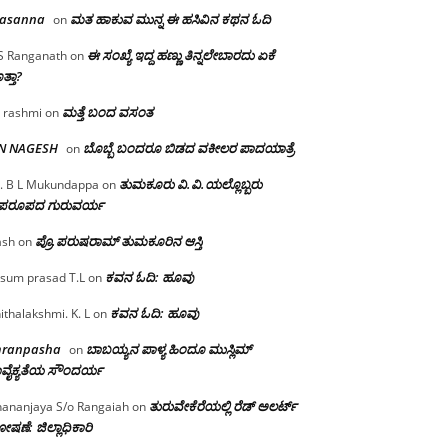
rasanna
ಮತ ಹಾಕುವ ಮುನ್ನ ಈ ಹಸಿವಿನ ಕಥನ ಓದಿ
on
ಈ ಸಂಖ್ಯೆ ಇದ್ದ ಹಣ್ಣು ತಿನ್ನಲೇಬಾರದು ಏಕೆ
S Ranganath
on
ತ್ತಾ?
ಮತ್ತೆ ಬಂದ ವಸಂತ
 rashmi
on
 N NAGESH
ಬೊಬ್ಬೆ ಬಂದರೂ ಬಿಡದ ವಕೀಲರ ಪಾದಯಾತ್ರೆ
on
ತುಮಕೂರು‌ ವಿ.ವಿ.ಯಲ್ಲೊಬ್ಬರು
. B L Mukundappa
on
ಪರೂಪದ ಗುರುವರ್ಯ
ಪ್ರೊ.ಪರುಷರಾಮ್ ತುಮಕೂರಿನ ಆಸ್ತಿ
ash
on
ಕವನ ಓದಿ: ಹೂವು
sum prasad T.L
on
ಕವನ ಓದಿ: ಹೂವು
ithalakshmi. K. L
on
mranpasha
ಬಾಬಯ್ಯನ ಪಾಳ್ಯ ಹಿಂದೂ ಮುಸ್ಲಿಮ್
on
ವೈಕ್ಯತೆಯ ಸೌಂದರ್ಯ
ತುರುವೇಕೆರೆಯಲ್ಲಿ ರೆಡ್ ಅಲರ್ಟ್
ananjaya S/o Rangaiah
on
ಷಣೆ: ಜಿಲ್ಲಾಧಿಕಾರಿ