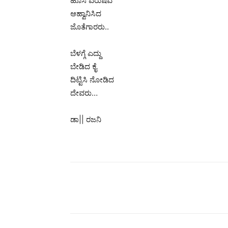
ಹೊಸ ವರುಷವ
ಆಹ್ವಾನಿಸಿದ
ಜೊತೆಗಾರರು..
ಬೆಳಗ್ಗೆ ಎದ್ದು
ಬೇಡಿದ ಕೈ
ದಿಟ್ಟಿಸಿ ನೋಡಿದ
ದೇವರು…
ಡಾ|| ರಜನಿ
Share