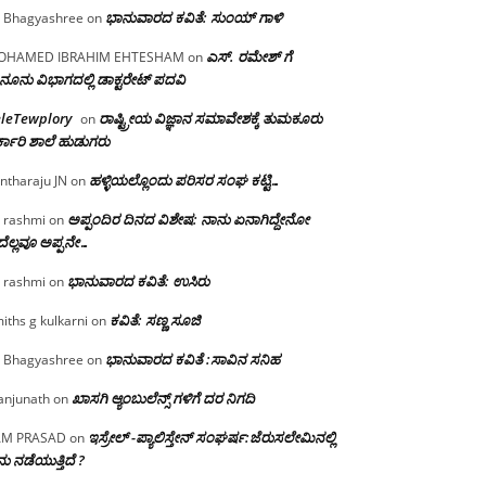
ಭಾನುವಾರದ ಕವಿತೆ: ಸುಂಯ್ ಗಾಳಿ
 Bhagyashree
on
ಎಸ್. ರಮೇಶ್ ಗೆ
OHAMED IBRAHIM EHTESHAM
on
ನೂನು ವಿಭಾಗದಲ್ಲಿ ಡಾಕ್ಟರೇಟ್ ಪದವಿ
eleTewplory
ರಾಷ್ಟ್ರೀಯ ವಿಜ್ಞಾನ ಸಮಾವೇಶಕ್ಕೆ‌ ತುಮಕೂರು
on
್ಕಾರಿ ಶಾಲೆ ಹುಡುಗರು
ಹಳ್ಳಿಯಲ್ಲೊಂದು ಪರಿಸರ ಸಂಘ ಕಟ್ಟಿ…
ntharaju JN
on
ಅಪ್ಪಂದಿರ ದಿನದ ವಿಶೇಷ: ನಾನು ಏನಾಗಿದ್ದೇನೋ‌
 rashmi
on
ೆಲ್ಲವೂ ಅಪ್ಪನೇ…
ಭಾನುವಾರದ ಕವಿತೆ: ಉಸಿರು
 rashmi
on
ಕವಿತೆ: ಸಣ್ಣ ಸೂಜಿ
iths g kulkarni
on
ಭಾನುವಾರದ ಕವಿತೆ :ಸಾವಿನ ಸನಿಹ
 Bhagyashree
on
ಖಾಸಗಿ ಆ್ಯಂಬುಲೆನ್ಸ್ ಗಳಿಗೆ ದರ ನಿಗದಿ
njunath
on
ಇಸ್ರೇಲ್ -ಪ್ಯಾಲಿಸ್ತೇನ್ ಸಂಘರ್ಷ:ಜೆರುಸಲೇಮಿನಲ್ಲಿ
AM PRASAD
on
ು ನಡೆಯುತ್ತಿದೆ ?