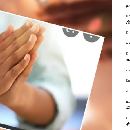
p
B 
ಗೊ
Dr
B
Dr
ಅ
sl
Ku
An
i
ಭಾ
Dh
ಘೋ