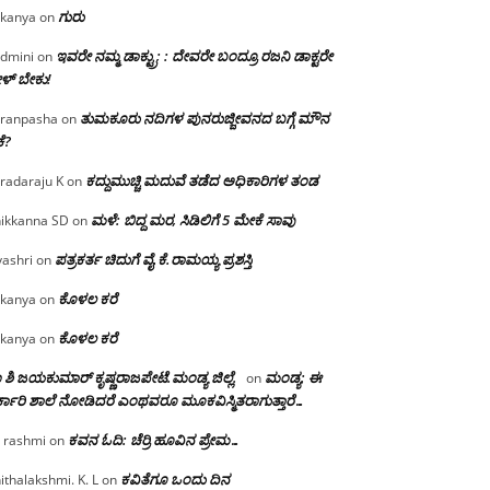
ಗುರು
kanya
on
ಇವರೇ ನಮ್ಮ ಡಾಕ್ಟ್ರು; : ದೇವರೇ ಬಂದ್ರೂ ರಜನಿ ಡಾಕ್ಟರೇ
dmini
on
ಳ್ ಬೇಕು!
ತುಮಕೂರು ನದಿಗಳ ಪುನರುಜ್ಜೀವನದ ಬಗ್ಗೆ ಮೌನ
ranpasha
on
ೆ?
ಕದ್ದುಮುಚ್ಚಿ ಮದುವೆ ತಡೆದ ಅಧಿಕಾರಿಗಳ ತಂಡ
radaraju K
on
ಮಳೆ: ಬಿದ್ದ ಮರ, ಸಿಡಿಲಿಗೆ 5 ಮೇಕೆ ಸಾವು
ikkanna SD
on
ಪತ್ರಕರ್ತ ಚಿದುಗೆ ವೈ.ಕೆ.ರಾಮಯ್ಯ ಪ್ರಶಸ್ತಿ
yashri
on
ಕೊಳಲ ಕರೆ
kanya
on
ಕೊಳಲ ಕರೆ
kanya
on
 ಶಿ ಜಯಕುಮಾರ್ ಕೃಷ್ಣರಾಜಪೇಟೆ.ಮಂಡ್ಯ ಜಿಲ್ಲೆ.
ಮಂಡ್ಯ: ಈ
on
್ಕಾರಿ ಶಾಲೆ ನೋಡಿದರೆ ಎಂಥವರೂ ಮೂಕವಿಸ್ಮಿತರಾಗುತ್ತಾರೆ…
ಕವನ ಓದಿ: ಚೆರ್ರಿ ಹೂವಿನ ಪ್ರೇಮ…
 rashmi
on
ಕವಿತೆಗೂ ಒಂದು ದಿನ
ithalakshmi. K. L
on