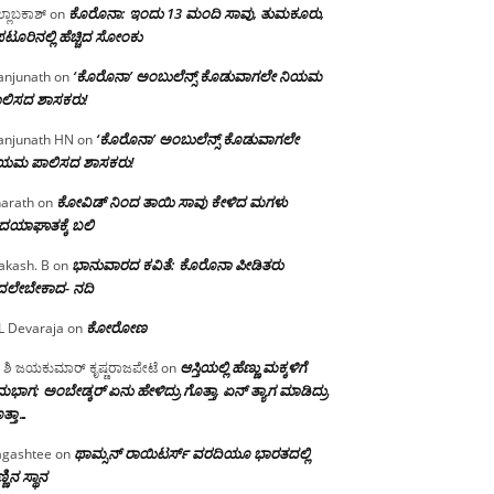
ಕೊರೊನಾ: ಇಂದು 13 ಮಂದಿ ಸಾವು, ತುಮಕೂರು,
್ಲಾಬಕಾಶ್
on
ಪಟೂರಿನಲ್ಲಿ ಹೆಚ್ಚಿದ ಸೋಂಕು
‘ಕೊರೊನಾ’ ಅಂಬುಲೆನ್ಸ್ ಕೊಡುವಾಗಲೇ ನಿಯಮ
njunath
on
ಲಿಸದ ಶಾಸಕರು!
‘ಕೊರೊನಾ’ ಅಂಬುಲೆನ್ಸ್ ಕೊಡುವಾಗಲೇ
njunath HN
on
ಿಯಮ ಪಾಲಿಸದ ಶಾಸಕರು!
ಕೋವಿಡ್ ನಿಂದ ತಾಯಿ ಸಾವು ಕೇಳಿದ ಮಗಳು
arath
on
ದಯಾಘಾತಕ್ಕೆ ಬಲಿ
ಭಾನುವಾರದ ಕವಿತೆ: ಕೊರೊನಾ ಪೀಡಿತರು
akash. B
on
ದಲೇಬೇಕಾದ- ನದಿ
ಕೋರೋಣ
L Devaraja
on
ಆಸ್ತಿಯಲ್ಲಿ ಹೆಣ್ಣು ಮಕ್ಕಳಿಗೆ
 ಶಿ ಜಯಕುಮಾರ್ ಕೃಷ್ಣರಾಜಪೇಟೆ
on
ಭಾಗ; ಅಂಬೇಡ್ಕರ್ ಏನು ಹೇಳಿದ್ರು ಗೊತ್ತಾ, ಏನ್ ತ್ಯಾಗ ಮಾಡಿದ್ರು
ತ್ತಾ…
ಥಾಮ್ಸನ್ ರಾಯಿಟರ್ಸ್ ವರದಿಯೂ ಭಾರತದಲ್ಲಿ
gashtee
on
್ಣಿನ ಸ್ಥಾನ‌