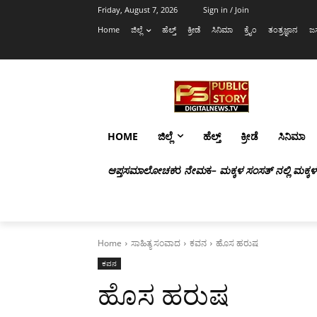
Friday, August 7, 2026
Sign in / Join
Home
ಜಿಲ್ಲೆ
ಹೆಲ್ತ್
ಕ್ರೀಡೆ
ಸಿನಿಮಾ
ಕ್ರೈಂ
ತಂತ್ರಜ್ಞಾನ
ಜಸ
HOME
ಜಿಲ್ಲೆ
ಹೆಲ್ತ್
ಕ್ರೀಡೆ
ಸಿನಿಮಾ
ಆಪ್ತಸಮಾಲೋಚಕ
ರ
ನೇಮ
ಕ
– ಮಕ್ಕಳ ಸಂಸತ್ ನಲ್ಲಿ ಮಕ್ಕ
Home
ಸಾಹಿತ್ಯ ಸಂವಾದ
ಕವನ
ಹೊಸ ಹರುಷ
ಕವನ
ಹೊಸ ಹರುಷ