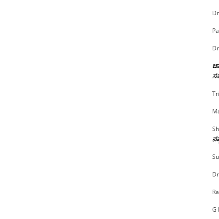
Dr
Pa
Dr
ಚಾ
ಸರ
Tr
Ma
Sh
ನಷ
Su
Dr
Ra
G 