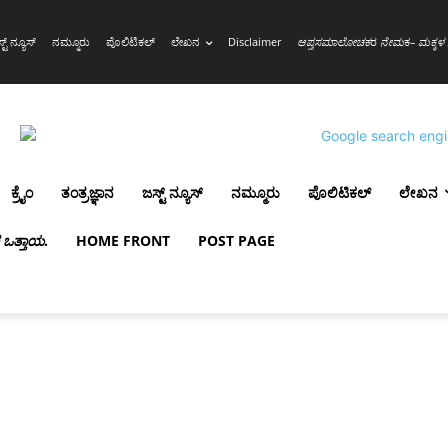
್ಟ್ ನ್ಯೂಸ್
ನಮ್ಮೂರು
ಪೊಲಿಟಿಕಲ್
ಲೇಖನ
Disclaimer
ಆಪ್ತಸಮಾಲೋಚಕ
ರ
ನೇಮ
ಕ
– ಮಕ್ಕಳ 
ಕ್ರೈಂ
ತಂತ್ರಜ್ಞಾನ
ಜಸ್ಟ್ ನ್ಯೂಸ್
ನಮ್ಮೂರು
ಪೊಲಿಟಿಕಲ್
ಲೇಖನ
ಳ ಒತ್ತಾಯ
.
HOME FRONT
POST PAGE