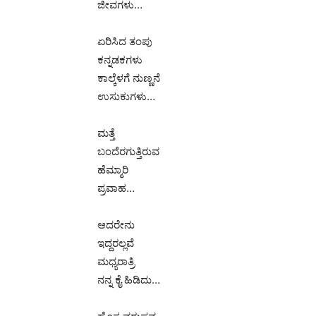
ಜೀವಗಳು…
ಏರಿಸಿದ ತಂಪು
ಕನ್ನಡಕಗಳು
ಕಾಲ್ಕೆಳಗೆ ನುಣ್ಣನೆ
ಉಸುಕುಗಳು…
ಮತ್ತೆ
ಬಂದೆರಗುತ್ತಿರುವ
ಹೆಮ್ಮಾರಿ
ಪ್ರವಾಹ…
ಆದರೇನು
ಇದ್ದರಲ್ಲವೆ
ಮಧ್ಯರಾತ್ರಿ
ನನ್ನ ಕೈ ಹಿಡಿದು…