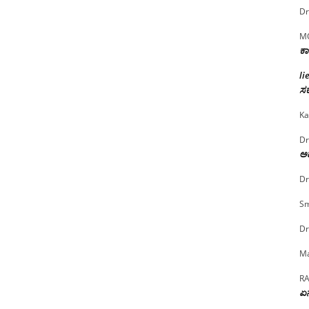
Dr
M
ಕಾ
li
ಸರ
Ka
Dr
ಅದ
Dr
Sm
Dr
Ma
R
ಏನ