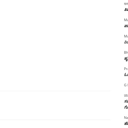
ಅಲ
ತಿ
Ma
ಪಾ
Ma
ನ
Bh
ಹೃ
Pr
ಓ
G 
ಚಾ
ಸಮ
ಗೊ
Na
ಹೆಣ