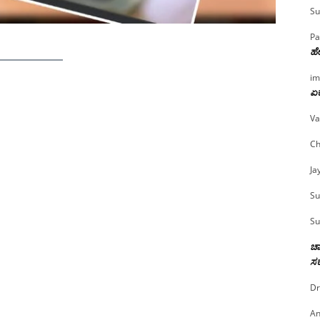
Su
Pa
ಹೇ
im
ಏಕ
Va
Ch
Ja
Su
Su
ಚಾ
ಸರ
Dr
An