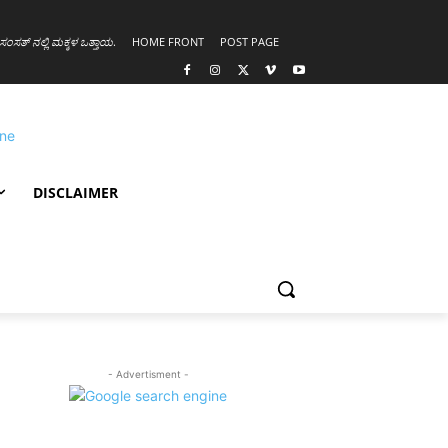
ಸಂಸತ್ ನಲ್ಲಿ ಮಕ್ಕಳ ಒತ್ತಾಯ
.
HOME FRONT
POST PAGE
DISCLAIMER
- Advertisment -