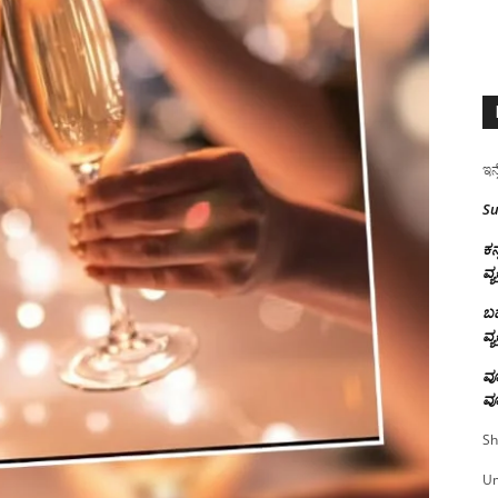
ಇನ್
Su
ಕನ
ವ್ಯ
ಬಹ
ವ್ಯ
ವೂ
ವೂ
Sh
U