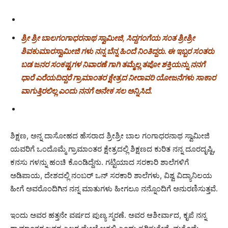
ಶ್ರೀ ಶ್ರೀ ಬಾಲಗಂಗಾಧರನಾಥ ಸ್ವಾಮೀಜಿ, ಸಿದ್ದಗಂಗೆಯ ಸಂತ ಶ್ರೀಶ್ರೀ
ಶಿವಕುಮಾರಸ್ವಾಮೀಜಿ ಗಳು ನನ್ನ ಬೆನ್ನ ಹಿಂದೆ ನಿಂತಿದ್ದರು. ಈ ಇಬ್ಬರ ಸಂತರು
ಬಡ ಜನರ ಸಂಕಷ್ಟಗಳ ನಿವಾರಣೆ ಗಾಗಿ ತಮ್ಮೆಲ್ಲ ತಪೋ ಶಕ್ತಿಯನ್ನು ನನಗೆ
ಧಾರೆ ಎರೆಯದಿದ್ದರೆ ಗ್ರಾಮಾಂತರ ಕ್ಷೇತ್ರದ ನೀರಾವರಿ ಯೋಜನೆಗಳು ಸಾಕಾರ
ವಾಗುತ್ತಿರಲಿಲ್ಲ ಎಂದು ನನಗೆ ಅನೇಕ ಸಲ ಅನ್ನಿಸಿದೆ.
ಶಿಕ್ಷಣ, ಅನ್ನ ದಾಸೋಹದ ಹೆಸರಾದ ಶ್ರೀಶ್ರೀ ಬಾಲ ಗಂಗಾಧರನಾಥ ಸ್ವಾಮೀಜಿ
ಯವರಿಗೆ ಒಂದೊಮ್ಮೆ ಗ್ರಾಮಾಂತರ ಕ್ಷೇತ್ರದಲ್ಲಿ ಶಿಕ್ಷಣದ ಕುರಿತ ನನ್ನ ದೂರದೃಷ್ಟಿ,
ಕನಸು ಗಳನ್ನು ಹಂಚಿ ಕೊಂಡಿದ್ದೆನು. ಗಟ್ಟಿಯಾದ ಸರಕಾರಿ ಶಾಲೆಗಳಿಗೆ
ಅಡಿಪಾಯ, ದೇಶದಲ್ಲಿ ನಂಬರ್ ಒನ್ ಸರಕಾರಿ ಶಾಲೆಗಳು, ವಿಶ್ವ ವಿದ್ಯಾನಿಲಯ
ಹೀಗೆ ಅವರೊಂದಿಗಿನ ನನ್ನ ಮಾತುಗಳು ಹೀಗಲೂ ನನ್ನೊಂದಿಗೆ ಅನುರಣಿಸುತ್ತವೆ.
ಇಂದು ಅವರ ಹತ್ತನೇ ವರ್ಷದ ಪುಣ್ಯ ಸ್ಮರಣೆ. ಅವರ ಆಶೀರ್ವಾದ, ಕೃಪೆ ನನ್ನ