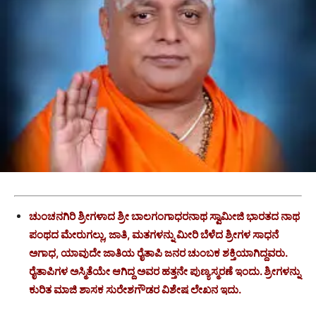
ಚುಂಚನಗಿರಿ ಶ್ರೀಗಳಾದ ಶ್ರೀ ಬಾಲಗಂಗಾಧರನಾಥ ಸ್ವಾಮೀಜಿ ಭಾರತದ ನಾಥ
ಪಂಥದ ಮೇರುಗಲ್ಲು, ಜಾತಿ, ಮತಗಳನ್ನು ಮೀರಿ ಬೆಳೆದ ಶ್ರೀಗಳ ಸಾಧನೆ
ಅಗಾಧ, ಯಾವುದೇ ಜಾತಿಯ ರೈತಾಪಿ ಜನರ ಚುಂಬಕ ಶಕ್ತಿಯಾಗಿದ್ದವರು.
ರೈತಾಪಿಗಳ ಅಸ್ಮಿತೆಯೇ ಆಗಿದ್ದ ಅವರ ಹತ್ತನೇ ಪುಣ್ಯಸ್ಮರಣೆ ಇಂದು. ಶ್ರೀಗಳನ್ನು
ಕುರಿತ ಮಾಜಿ ಶಾಸಕ ಸುರೇಶಗೌಡರ ವಿಶೇಷ ಲೇಖನ ಇದು.