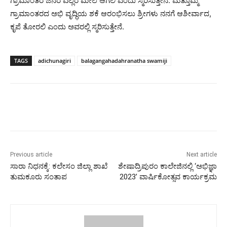
ಗ್ರಾಮಾಂತರ ಜನರ ಎಲ್ಲರ ಮೇಲೆ ಆಗಲಿ ಎಂದು ಸ್ಮರಿಸುತ್ತೇನೆ. ಮತ್ತೊಮ್ಮೆ
ಗ್ರಾಮಾಂತರದ ಅಭಿ ವೃದ್ಧಿಯ ಶಕೆ ಆರಂಭಿಸಲು ಶ್ರೀಗಳು ನನಗೆ ಆಶೀರ್ವಾದ,
ಕೃಪೆ ತೋರಲಿ ಎಂದು ಅವರಲ್ಲಿ ಸ್ಮರಿಸುತ್ತೇನೆ.
TAGS
adichunagiri
balagangahadahranatha swamiji
Previous article
Next article
ಸಾರಾ ನಿಧನಕ್ಕೆ: ಕಲೇಸಂ ಜಿಲ್ಲಾ ಶಾಖೆ
ಶೇಷಾದ್ರಿಪುರಂ ಕಾಲೇಜಿನಲ್ಲಿ ‘ಅಭಿಜ್ಞಾ
ತುಮಕೂರು ಸಂತಾಪ
2023’ ವಾರ್ಷಿಕೋತ್ಸವ ಕಾರ್ಯಕ್ರಮ