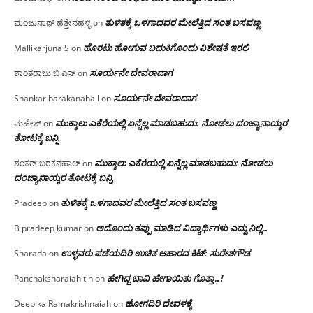
ತುಳಿತಕ್ಕೆ ಒಳಗಾದವರ ಮೇಲೆತ್ತಿದ ಸಂತ ಬಸವಣ್ಣ
ಮಂಜುನಾಥ್ ಹೆತ್ತೇನಹಳ್ಳಿ
on
ಹೊರಟು ಹೋಗುವ ಬದುಕಿಗೊಂದು ವಿಶೇಷತೆ ಇರಲಿ
Mallikarjuna S
on
ಸೂರ್ಯನೇ ದೇವರಾದಾಗ
ಶಾಂತರಾಜು ಬಿ ಎಸ್
on
ಸೂರ್ಯನೇ ದೇವರಾದಾಗ
Shankar barakanahall
on
ಮುಕ್ಕಾಲು ಎಕೆರೆಯಲ್ಲಿ ಏನ್ನೆಲ್ಲ‌ ಮಾಡಬಹುದು: ನೋಡಲು ದಂಜ್ಯಾನಾಯ್ಕರ
ಮಹೇಶ್
on
ತೋಟಕ್ಕೆ ಬನ್ನಿ
ಮುಕ್ಕಾಲು ಎಕೆರೆಯಲ್ಲಿ ಏನ್ನೆಲ್ಲ‌ ಮಾಡಬಹುದು: ನೋಡಲು
ಶಂಕರ್ ಬರಕನಹಾಲ್
on
ದಂಜ್ಯಾನಾಯ್ಕರ ತೋಟಕ್ಕೆ ಬನ್ನಿ
ತುಳಿತಕ್ಕೆ ಒಳಗಾದವರ ಮೇಲೆತ್ತಿದ ಸಂತ ಬಸವಣ್ಣ
Pradeep
on
ಅದೊಂದು ತಪ್ಪು ಮಾಡಿದ ವಿದ್ಯಾರ್ಥಿಗಳು ಎದ್ದು ನಿಲ್ಲಿ…
B pradeep kumar
on
ಉಳ್ಳವರು ಪಡೆಯದಿರಿ ಉಚಿತ ಆಹಾರದ ಕಿಟ್: ಸುರೇಶಗೌಡ
Sharada
on
ಹೇಗಿದ್ದ ಬಾವಿ ಹೇಗಾಯಿತು ಗೊತ್ತಾ…!
Panchaksharaiah t h
on
ಹೋಗದಿರಿ ದೇವಳಕ್ಕೆ
Deepika Ramakrishnaiah
on