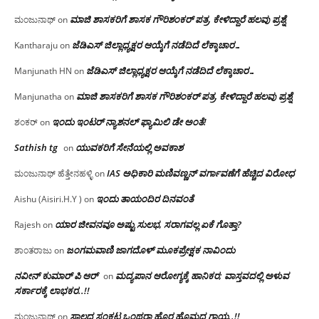
ಮಾಜಿ ಶಾಸಕರಿಗೆ ಶಾಸಕ ಗೌರಿಶಂಕರ್ ಪತ್ರ, ಕೇಳಿದ್ದಾರೆ ಹಲವು ಪ್ರಶ್ನೆ
ಮಂಜುನಾಥ್
on
ಜೆಡಿಎಸ್ ಜಿಲ್ಲಾಧ್ಯಕ್ಷರ ಆಯ್ಕೆಗೆ ನಡೆದಿದೆ ಲೆಕ್ಕಾಚಾರ…
Kantharaju
on
ಜೆಡಿಎಸ್ ಜಿಲ್ಲಾಧ್ಯಕ್ಷರ ಆಯ್ಕೆಗೆ ನಡೆದಿದೆ ಲೆಕ್ಕಾಚಾರ…
Manjunath HN
on
ಮಾಜಿ ಶಾಸಕರಿಗೆ ಶಾಸಕ ಗೌರಿಶಂಕರ್ ಪತ್ರ, ಕೇಳಿದ್ದಾರೆ ಹಲವು ಪ್ರಶ್ನೆ
Manjunatha
on
ಇಂದು ಇಂಟರ್ ನ್ಯಾಶನಲ್ ಫ್ಯಾಮಿಲಿ ಡೇ ಅಂತೆ!
ಶಂಕರ್
on
Sathish tg
ಯುವಕರಿಗೆ ಸೇನೆಯಲ್ಲಿ ಅವಕಾಶ
on
IAS ಅಧಿಕಾರಿ ಮಣಿವಣ್ಣನ್ ವರ್ಗಾವಣೆಗೆ ಹೆಚ್ಚಿದ‌ ವಿರೋಧ
ಮಂಜುನಾಥ್ ಹೆತ್ತೇನಹಳ್ಳಿ
on
ಇಂದು ತಾಯಂದಿರ ದಿನವಂತೆ
Aishu (Aisiri.H.Y )
on
ಯಾರ ಜೀವನವೂ ಅಷ್ಟು ಸುಲಭ, ಸರಾಗವಲ್ಲ ಏಕೆ ಗೊತ್ತಾ?
Rajesh
on
ಜಂಗಮವಾಣಿ ಜಾಗದೊಳ್ ಮೂಕಪ್ರೇಕ್ಷಕ ನಾವಿಂದು
ಶಾಂತರಾಜು
on
ನವೀನ್ ಕುಮಾರ್ ಪಿ ಆರ್
ಮದ್ಯಪಾನ ಆರೋಗ್ಯಕ್ಕೆ ಹಾನಿಕರ; ವಾಸ್ತವದಲ್ಲಿ ಅಳುವ
on
ಸರ್ಕಾರಕ್ಕೆ ಲಾಭಕರ..!!
ಸಾಲದ ಸಂಕಟ ಒಂಥರಾ ಹೊರ ಹೊಮ್ಮದ ಗಾಯ..!!
ಮಂಜುನಾಥ್
on