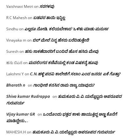
ಸರಗಳವು
Vaishnavi Metri
on
ಬಡವರ ತಾಯಿ ಇನ್ನಿಲ್ಲ
R C Mahesh
on
ಎಲ್ಲರೂ ನೋಡಿ, ಕಲಿಯಬೇಕಾದ ‘ಒಳಿತು ಮಾಡು ಮನುಸಾ’
Sindhu
on
ಬಿಲ್ ಮೇಲೆ ನಿನ್ನ ಹೆಸರು ಬರೆದಿಡುತ್ತೇನೆ!
Vinayaka m
on
ಹಸು ಸಾಕಣೆದಾರರಿಗೆ ಬಂದಿದೆ ಹೊಸ ಹಸಿರು ಮೇವು
Suresh
on
ಮದಲಿಂಗನ ಕಣಿವೆಯಲ್ಲಿ ಕಂಡ ವಿಷಕನ್ಯೆ ಹೂವು
ಹನು ಬಿಎನ
on
C.N.ಹಳ್ಳಿ ಪದವಿ ಕಾಲೇಜಿಗೆ ಸಲಾಂ‌ ಎಂದ ಜನರು! ಏಕೆ ಗೊತ್ತಾ?
Lakshmi Y
on
Bharath n
ಗಾಂಧೀಜಿ ಕನಸಿನ ರಾಮ ರಾಜ್ಯ ಯಾವುದು?
on
Shiva kumar Rudrappa
ತುಮಕೂರು‌ ವಿ.ವಿ.ಯಲ್ಲೊಬ್ಬರು ಅಪರೂಪದ
on
ಗುರುವರ್ಯ
Vijay kumar GR
ಒಂದೊಂದು ಭತ್ತದ ಕಾಳು ಹಾಯುತ್ತಿದ್ದ ಅಣ್ಣ ಕೊನೆಗೆ
on
ಮಾಡಿದ್ದೇನು….
ತುಮಕೂರು‌ ವಿ.ವಿ.ಯಲ್ಲೊಬ್ಬರು ಅಪರೂಪದ ಗುರುವರ್ಯ
MAHESH.H
on