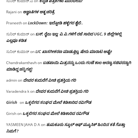
ಕನ್ನಡ ಪತ್ರಿಕೆಗಳು ಮುಂದೇನು?
ಸುನಿಲ್ ಕುಮಾರ್.ವಿ
on
ಅಜ್ಞಾತಿಗಳ ಆತ್ಮ ಚರಿತ್ರೆ
Rajani
on
LockDown: ಇಲ್ನೋಡಿ ಹಳ್ಳಿಗರ ಶೈಲಿ..
Praneeth
on
ಬಸ್, ರೈಲು ಇಲ್ಲ; ವಿ.ವಿ.ಗಳಿಗೆ ರಜೆ ಸಾರಿದ UGC, 9 ಜಿಲ್ಲೆಗಳಲ್ಲಿ
ಸುನಿಲ್ ಕುಮಾರ್
on
ಎಲ್ಲವೂ ಕಡಿತ
LIC ಖಾಸಗೀಕರಣ ಮಾಡುತ್ತಿಲ್ಲ, ಷೇರು ಮಾರಾಟ ಅಷ್ಟೇ
ಸುನಿಲ್ ಕುಮಾರ್
on
ಬಡಪಾಯಿ ಮಿತ್ರನನ್ನು ಒಂದು ಗಂಟೆ ಕಾಲ ಅರಣ್ಯ ಸಚಿವರನ್ನಾಗಿ
Chandrakanthavh
on
ಮಾಡಿದ್ದ ಚನ್ನಿಗಪ್ಪ!
ದೇವರ ಕುದುರೆಗೆ ವೀಚಿ ಪ್ರಶಸ್ತಿಯ ಗರಿ
admin
on
ದೇವರ ಕುದುರೆಗೆ ವೀಚಿ ಪ್ರಶಸ್ತಿಯ ಗರಿ
Varadendra k
on
Girish
ಒಕ್ಕಲಿಗರ ಸಂಘದ ಮೇಲೆ ಕಿಡಿಕಾರಿದ ರವಿಗೌಡ
on
ಒಕ್ಕಲಿಗರ ಸಂಘದ ಮೇಲೆ ಕಿಡಿಕಾರಿದ ರವಿಗೌಡ
Girish
on
ತುಮಕೂರು ಸ್ಕೂಲ್ ಆಫ್ ಮ್ಯೂಸಿಕ್ ಹಿಂದಿನ ಕತೆ ಗೊತ್ತಾ
YASMEEN JAHA D A
on
ನಿಮಗೆ ?