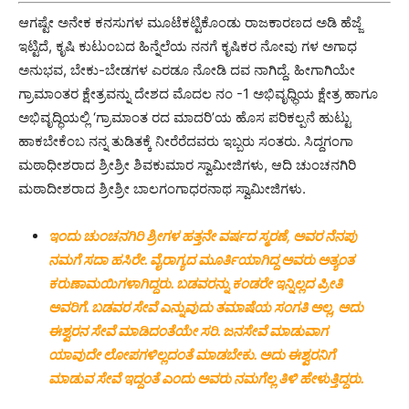
ಆಗಷ್ಟೇ ಅನೇಕ ಕನಸುಗಳ ಮೂಟೆಕಟ್ಟಿಕೊಂಡು ರಾಜಕಾರಣದ ಅಡಿ ಹೆಜ್ಜೆ
ಇಟ್ಟಿದೆ, ಕೃಷಿ ಕುಟುಂಬದ ಹಿನ್ನೆಲೆಯ ನನಗೆ ಕೃಷಿಕರ ನೋವು ಗಳ ಅಗಾಧ
ಅನುಭವ, ಬೇಕು-ಬೇಡಗಳ ಎರಡೂ ನೋಡಿ ದವ ನಾಗಿದ್ದೆ. ಹೀಗಾಗಿಯೇ
ಗ್ರಾಮಾಂತರ ಕ್ಷೇತ್ರವನ್ನು ದೇಶದ ಮೊದಲ ನಂ -1 ಅಭಿವೃಧ್ಧಿಯ ಕ್ಷೇತ್ರ ಹಾಗೂ
ಅಭಿವೃದ್ಧಿಯಲ್ಲಿ ‘ಗ್ರಾಮಾಂತ ರದ ಮಾದರಿ’ಯ ಹೊಸ ಪರಿಕಲ್ಪನೆ ಹುಟ್ಟು
ಹಾಕಬೇಕೆಂಬ ನನ್ನ ತುಡಿತಕ್ಕೆ ನೀರೆರೆದವರು ಇಬ್ಬರು ಸಂತರು. ಸಿದ್ದಗಂಗಾ
ಮಠಾಧೀಶರಾದ ಶ್ರೀಶ್ರೀ ಶಿವಕುಮಾರ ಸ್ವಾಮೀಜಿಗಳು, ಆದಿ ಚುಂಚನಗಿರಿ
ಮಠಾದೀಶರಾದ ಶ್ರೀಶ್ರೀ ಬಾಲಗಂಗಾಧರನಾಥ ಸ್ವಾಮೀಜಿಗಳು.
ಇಂದು ಚುಂಚನಗಿರಿ ಶ್ರೀಗಳ ಹತ್ತನೇ ವರ್ಷದ ಸ್ಮರಣೆ, ಅವರ ನೆನಪು
ನಮಗೆ ಸದಾ ಹಸಿರೇ. ವೈರಾಗ್ಯದ ಮೂರ್ತಿಯಾಗಿದ್ದ ಅವರು ಅತ್ಯಂತ
ಕರುಣಾಮಯಿಗಳಾಗಿದ್ದರು. ಬಡವರನ್ನು ಕಂಡರೇ ಇನ್ನಿಲ್ಲದ ಪ್ರೀತಿ
ಅವರಿಗೆ. ಬಡವರ ಸೇವೆ ಎನ್ನುವುದು ತಮಾಷೆಯ ಸಂಗತಿ ಅಲ್ಲ, ಅದು
ಈಶ್ವರನ ಸೇವೆ ಮಾಡಿದಂತೆಯೇ ಸರಿ. ಜನಸೇವೆ ಮಾಡುವಾಗ
ಯಾವುದೇ ಲೋಪಗಳಿಲ್ಲದಂತೆ ಮಾಡಬೇಕು. ಅದು ಈಶ್ವರನಿಗೆ
ಮಾಡುವ ಸೇವೆ ಇದ್ದಂತೆ ಎಂದು ಅವರು ನಮಗೆಲ್ಲ ತಿಳಿ ಹೇಳುತ್ತಿದ್ದರು.