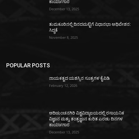
ಕಾರ್ಯಾಗಾರ
December 13, 2025
ತುಮಕೂರಿನಲ್ಲಿ ದಿನದಮಟ್ಟಿಗೆ ವಿಧಾನಭಾ ಅಧಿವೇಶನ:
ಸಿದ್ಧತೆ
November 8, 2025
POPULAR POSTS
ನಾಯಕತ್ವದ ಯಶಸ್ಸಿನ ಸೂತ್ರಗಳ ಕೈಪಿಡಿ
February 12, 2026
ಆದಿಚುಂಚನಗಿರಿ ವಿಶ್ವವಿದ್ಯಾಲಯದಲ್ಲಿ ರಸಾಯನಿಕ
ವಿಜ್ಞಾನ ಮತ್ತು ತಂತ್ರಜ್ಞಾನ ಕುರಿತ ಎರಡು ದಿನಗಳ
ಕಾರ್ಯಾಗಾರ
December 13, 2025