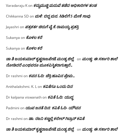
ಕದ್ದುಮುಚ್ಚಿ ಮದುವೆ ತಡೆದ ಅಧಿಕಾರಿಗಳ ತಂಡ
Varadaraju K
on
ಮಳೆ: ಬಿದ್ದ ಮರ, ಸಿಡಿಲಿಗೆ 5 ಮೇಕೆ ಸಾವು
Chikkanna SD
on
ಪತ್ರಕರ್ತ ಚಿದುಗೆ ವೈ.ಕೆ.ರಾಮಯ್ಯ ಪ್ರಶಸ್ತಿ
Jayashri
on
ಕೊಳಲ ಕರೆ
Sukanya
on
ಕೊಳಲ ಕರೆ
Sukanya
on
ಚಾ ಶಿ ಜಯಕುಮಾರ್ ಕೃಷ್ಣರಾಜಪೇಟೆ.ಮಂಡ್ಯ ಜಿಲ್ಲೆ.
ಮಂಡ್ಯ: ಈ ಸರ್ಕಾರಿ ಶಾಲೆ
on
ನೋಡಿದರೆ ಎಂಥವರೂ ಮೂಕವಿಸ್ಮಿತರಾಗುತ್ತಾರೆ…
ಕವನ ಓದಿ: ಚೆರ್ರಿ ಹೂವಿನ ಪ್ರೇಮ…
Dr rashmi
on
ಕವಿತೆಗೂ ಒಂದು ದಿನ
Anithalakshmi. K. L
on
ಕವಿತೆ ಓದಿ: ಯುದ್ಧ
Dr kalpana viswanath
on
ಯುವ ಜನತೆ ದಿನ: ಕವಿತೆ ಓದಿ- ಯೌವನ
Padmini
on
ಡಾ. ರಜನಿ‌ ಕಣ್ಣಲ್ಲಿ ಕಲೀಲ್ ಗಿಬ್ರಾನ್ ಕವಿತೆ
Dr rashmi
on
ಚಾ ಶಿ ಜಯಕುಮಾರ್ ಕೃಷ್ಣರಾಜಪೇಟೆ.ಮಂಡ್ಯ ಜಿಲ್ಲೆ.
ಮಂಡ್ಯ: ಈ ಸರ್ಕಾರಿ ಶಾಲೆ
on