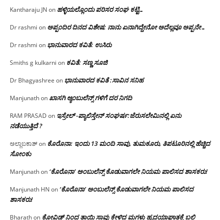
ಹಳ್ಳಿಯಲ್ಲೊಂದು ಪರಿಸರ ಸಂಘ ಕಟ್ಟಿ…
Kantharaju JN
on
ಅಪ್ಪಂದಿರ ದಿನದ ವಿಶೇಷ: ನಾನು ಏನಾಗಿದ್ದೇನೋ‌ ಅದೆಲ್ಲವೂ ಅಪ್ಪನೇ…
Dr rashmi
on
ಭಾನುವಾರದ ಕವಿತೆ: ಉಸಿರು
Dr rashmi
on
ಕವಿತೆ: ಸಣ್ಣ ಸೂಜಿ
Smiths g kulkarni
on
ಭಾನುವಾರದ ಕವಿತೆ :ಸಾವಿನ ಸನಿಹ
Dr Bhagyashree
on
ಖಾಸಗಿ ಆ್ಯಂಬುಲೆನ್ಸ್ ಗಳಿಗೆ ದರ ನಿಗದಿ
Manjunath
on
ಇಸ್ರೇಲ್ -ಪ್ಯಾಲಿಸ್ತೇನ್ ಸಂಘರ್ಷ:ಜೆರುಸಲೇಮಿನಲ್ಲಿ ಏನು
RAM PRASAD
on
ನಡೆಯುತ್ತಿದೆ ?
ಕೊರೊನಾ: ಇಂದು 13 ಮಂದಿ ಸಾವು, ತುಮಕೂರು, ತಿಪಟೂರಿನಲ್ಲಿ ಹೆಚ್ಚಿದ
ಅಲ್ಲಾಬಕಾಶ್
on
ಸೋಂಕು
‘ಕೊರೊನಾ’ ಅಂಬುಲೆನ್ಸ್ ಕೊಡುವಾಗಲೇ ನಿಯಮ ಪಾಲಿಸದ ಶಾಸಕರು!
Manjunath
on
‘ಕೊರೊನಾ’ ಅಂಬುಲೆನ್ಸ್ ಕೊಡುವಾಗಲೇ ನಿಯಮ ಪಾಲಿಸದ
Manjunath HN
on
ಶಾಸಕರು!
ಕೋವಿಡ್ ನಿಂದ ತಾಯಿ ಸಾವು ಕೇಳಿದ ಮಗಳು ಹೃದಯಾಘಾತಕ್ಕೆ ಬಲಿ
Bharath
on