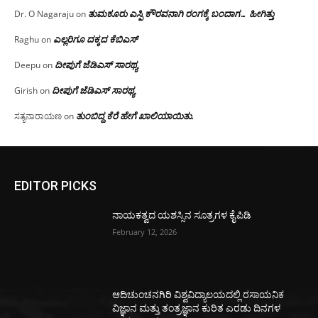
ತುಮಕೂರು ಎಸ್ಪಿ ಕೌರವನಾಗಿ ರಂಗಕ್ಕೆ ಬಂದಾಗ… ಹೀಗಿತ್ತು
Dr. O Nagaraju
on
ಎಲ್ಲರಿಗೂ ದಕ್ಕದ ಕೆಬಿಎಸ್
Raghu
on
ದೀಪುಗೆ ಜೆಡಿಎಸ್ ಸಾರಥ್ಯ
Deepu
on
ದೀಪುಗೆ ಜೆಡಿಎಸ್ ಸಾರಥ್ಯ
Girish
on
ತುಂಬಿದ್ದ ಕೆರೆ ಹೇಗೆ ಖಾಲಿಯಾಯಿತು.
ಸತ್ಯನಾರಾಯಣ
on
EDITOR PICKS
ನಾಯಕತ್ವದ ಯಶಸ್ಸಿನ ಸೂತ್ರಗಳ ಕೈಪಿಡಿ
February 12, 2026
ಆದಿಚುಂಚನಗಿರಿ ವಿಶ್ವವಿದ್ಯಾಲಯದಲ್ಲಿ ರಸಾಯನಿಕ
ವಿಜ್ಞಾನ ಮತ್ತು ತಂತ್ರಜ್ಞಾನ ಕುರಿತ ಎರಡು ದಿನಗಳ