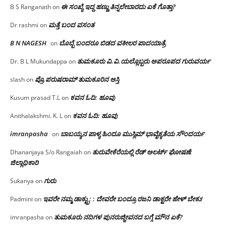
ಈ ಸಂಖ್ಯೆ ಇದ್ದ ಹಣ್ಣು ತಿನ್ನಲೇಬಾರದು ಏಕೆ ಗೊತ್ತಾ?
B S Ranganath
on
ಮತ್ತೆ ಬಂದ ವಸಂತ
Dr rashmi
on
B N NAGESH
ಬೊಬ್ಬೆ ಬಂದರೂ ಬಿಡದ ವಕೀಲರ ಪಾದಯಾತ್ರೆ
on
ತುಮಕೂರು‌ ವಿ.ವಿ.ಯಲ್ಲೊಬ್ಬರು ಅಪರೂಪದ ಗುರುವರ್ಯ
Dr. B L Mukundappa
on
ಪ್ರೊ.ಪರುಷರಾಮ್ ತುಮಕೂರಿನ ಆಸ್ತಿ
slash
on
ಕವನ ಓದಿ: ಹೂವು
Kusum prasad T.L
on
ಕವನ ಓದಿ: ಹೂವು
Anithalakshmi. K. L
on
imranpasha
ಬಾಬಯ್ಯನ ಪಾಳ್ಯ ಹಿಂದೂ ಮುಸ್ಲಿಮ್ ಭಾವೈಕ್ಯತೆಯ ಸೌಂದರ್ಯ
on
ತುರುವೇಕೆರೆಯಲ್ಲಿ ರೆಡ್ ಅಲರ್ಟ್ ಘೋಷಣೆ:
Dhananjaya S/o Rangaiah
on
ಜಿಲ್ಲಾಧಿಕಾರಿ
ಗುರು
Sukanya
on
ಇವರೇ ನಮ್ಮ ಡಾಕ್ಟ್ರು; : ದೇವರೇ ಬಂದ್ರೂ ರಜನಿ ಡಾಕ್ಟರೇ ಹೇಳ್ ಬೇಕು!
Padmini
on
ತುಮಕೂರು ನದಿಗಳ ಪುನರುಜ್ಜೀವನದ ಬಗ್ಗೆ ಮೌನ ಏಕೆ?
imranpasha
on