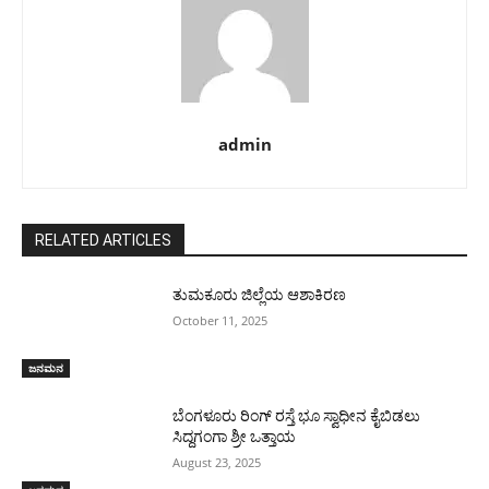
admin
RELATED ARTICLES
ತುಮಕೂರು ಜಿಲ್ಲೆಯ ಆಶಾಕಿರಣ
October 11, 2025
ಜನಮನ
ಬೆಂಗಳೂರು ರಿಂಗ್ ರಸ್ತೆ ಭೂ ಸ್ವಾಧೀನ ಕೈಬಿಡಲು
ಸಿದ್ದಗಂಗಾ ಶ್ರೀ ಒತ್ತಾಯ
August 23, 2025