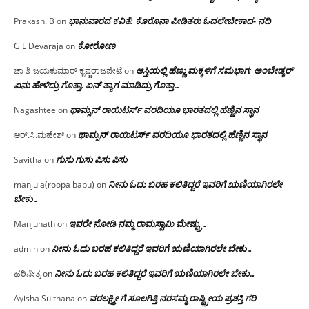
ಭಾನುವಾರದ ಕವಿತೆ: ಕೊರೊನಾ ಪೀಡಿತರು ಓದಲೇಬೇಕಾದ- ನದಿ
Prakash. B
on
ಕೋರೋಣ
G L Devaraja
on
ಆಸ್ತಿಯಲ್ಲಿ ಹೆಣ್ಣು ಮಕ್ಕಳಿಗೆ ಸಮಭಾಗ; ಅಂಬೇಡ್ಕರ್
ಚಾ ಶಿ ಜಯಕುಮಾರ್ ಕೃಷ್ಣರಾಜಪೇಟೆ
on
ಏನು ಹೇಳಿದ್ರು ಗೊತ್ತಾ, ಏನ್ ತ್ಯಾಗ ಮಾಡಿದ್ರು ಗೊತ್ತಾ…
ಥಾಮ್ಸನ್ ರಾಯಿಟರ್ಸ್ ವರದಿಯೂ ಭಾರತದಲ್ಲಿ ಹೆಣ್ಣಿನ ಸ್ಥಾನ‌
Nagashtee
on
ಥಾಮ್ಸನ್ ರಾಯಿಟರ್ಸ್ ವರದಿಯೂ ಭಾರತದಲ್ಲಿ ಹೆಣ್ಣಿನ ಸ್ಥಾನ‌
ಆರ್.ಸಿ.ಮಹೇಶ್
on
ಗುಸು ಗುಸು ಪಿಸು ಪಿಸು
Savitha
on
ನೀನು ಓದು ಬರಹ ಕಲಿತಿದ್ದರೆ ಇವರಿಗೆ ಋಣಿಯಾಗಿರಲೇ
manjula(roopa babu)
on
ಬೇಕು…
ಇವರೇ‌ ನೋಡಿ‌ ನಮ್ಮ‌ ರಾಮಸ್ವಾಮಿ ಮೇಷ್ಟ್ರು…
Manjunath
on
ನೀನು ಓದು ಬರಹ ಕಲಿತಿದ್ದರೆ ಇವರಿಗೆ ಋಣಿಯಾಗಿರಲೇ ಬೇಕು…
admin
on
ನೀನು ಓದು ಬರಹ ಕಲಿತಿದ್ದರೆ ಇವರಿಗೆ ಋಣಿಯಾಗಿರಲೇ ಬೇಕು…
ಹರಿನೇತ್ರ
on
ವರಲಕ್ಷ್ಮೀ ಗೆ ಸೂಲಗಿತ್ತಿ ನರಸಮ್ಮ‌ ರಾಷ್ಟ್ರೀಯ ಪ್ರಶಸ್ತಿ ಗರಿ
Ayisha Sulthana
on