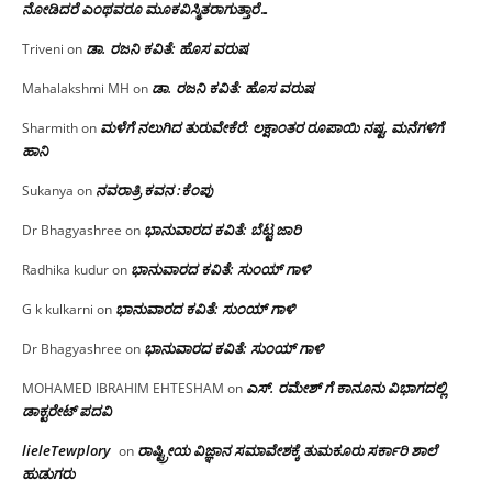
ನೋಡಿದರೆ ಎಂಥವರೂ ಮೂಕವಿಸ್ಮಿತರಾಗುತ್ತಾರೆ…
ಡಾ. ರಜನಿ ಕವಿತೆ: ಹೊಸ ವರುಷ
Triveni
on
ಡಾ. ರಜನಿ ಕವಿತೆ: ಹೊಸ ವರುಷ
Mahalakshmi MH
on
ಮಳೆಗೆ ನಲುಗಿದ ತುರುವೇಕೆರೆ: ಲಕ್ಷಾಂತರ ರೂಪಾಯಿ ನಷ್ಟ, ಮನೆಗಳಿಗೆ
Sharmith
on
ಹಾನಿ
ನವರಾತ್ರಿ ಕವನ :ಕೆಂಪು
Sukanya
on
ಭಾನುವಾರದ ಕವಿತೆ: ಬೆಟ್ಟ ಜಾರಿ
Dr Bhagyashree
on
ಭಾನುವಾರದ ಕವಿತೆ: ಸುಂಯ್ ಗಾಳಿ
Radhika kudur
on
ಭಾನುವಾರದ ಕವಿತೆ: ಸುಂಯ್ ಗಾಳಿ
G k kulkarni
on
ಭಾನುವಾರದ ಕವಿತೆ: ಸುಂಯ್ ಗಾಳಿ
Dr Bhagyashree
on
ಎಸ್. ರಮೇಶ್ ಗೆ ಕಾನೂನು ವಿಭಾಗದಲ್ಲಿ
MOHAMED IBRAHIM EHTESHAM
on
ಡಾಕ್ಟರೇಟ್ ಪದವಿ
lieleTewplory
ರಾಷ್ಟ್ರೀಯ ವಿಜ್ಞಾನ ಸಮಾವೇಶಕ್ಕೆ‌ ತುಮಕೂರು ಸರ್ಕಾರಿ ಶಾಲೆ
on
ಹುಡುಗರು