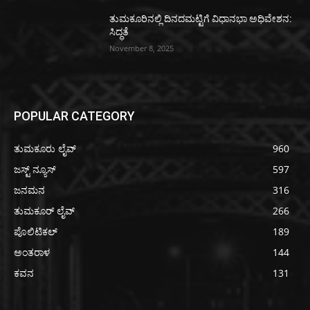
ತುಮಕೂರಿನಲ್ಲಿ ದಿನದಮಟ್ಟಿಗೆ ವಿಧಾನಭಾ ಅಧಿವೇಶನ:
ಸಿದ್ಧತೆ
November 8, 2025
POPULAR CATEGORY
ತುಮಕೂರು ಲೈವ್
960
ಜಸ್ಟ್ ನ್ಯೂಸ್
597
ಜನಮನ
316
ತುಮಕೂರ್ ಲೈವ್
266
ಪೊಲಿಟಿಕಲ್
189
ಅಂತರಾಳ
144
ಕವನ
131