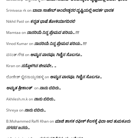
ಬಾಬಾ ಸಾಹೇಬ್ ಅಂಬೇಡ್ಕರರ ದೃಷ್ಟಿಯಲ್ಲಿ ಆದರ್ಶ ಭಾರತ
Srinivasa rk
on
ಕನ್ನಡ ಭಾಷೆ ಶೋಕಿಯಾಗದಿರಲಿ
Nikhil Patil
on
ನಾನರಿಯೆ ನಿನ್ನ ಪ್ರೇಮದ ಪರಿಯ…!!!
Mamtaa
on
ನಾನರಿಯೆ ನಿನ್ನ ಪ್ರೇಮದ ಪರಿಯ…!!!
Vinod Kumar
on
ಅಮ್ಮನ ವಾರವೂ, ಗಿಣ್ಣಿನ ಸೊಬಗೂ…
ವಸಂತ್ ಗೌಡ
on
ನನ್ನೊಳಗಿನ ಜೀವವೇ……
Kiran
on
ಅಮ್ಮನ ವಾರವೂ, ಗಿಣ್ಣಿನ ಸೊಬಗೂ…
ಲೋಕೇಶ್ ಭೈರನಾಯ್ಕನಹಳ್ಳಿ
on
ಅಮೃತ ಶ್ರೀಕಾಂತ್
ನಾನು ಬಿದಿರು…
on
ನಾನು ಬಿದಿರು…
Akhilesh.m.k
on
ನಾನು ಬಿದಿರು…
Shreya
on
ಮಾಜಿ ಶಾಸಕ ರಫೀಕ್ ಕೆಲಸಕ್ಕೆ ಫಿದಾ ಆದ ತುಮಕೂರು
B.Mohammed Raffi Khan
on
ನಗರದ ಜನರು…