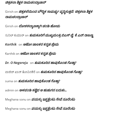
ಚಿತ್ರಕಲಾ ಶಿಕ್ಷಕ ರಾಮಚಂದ್ರಾಚಾರ್
ಚಿತ್ರಕಲೆಯಿಂದ ಬೌದ್ಧಿಕ ಸಾಮರ್ಥ್ಯ ವೃದ್ಧಿಸುತ್ತದೆ; ಚಿತ್ರಕಲಾ ಶಿಕ್ಷಕ
Girish
on
ರಾಮಚಂದ್ರಾಚಾರ್
ಲೋಕಕಲ್ಯಾಣಕ್ಕಾಗಿ ಚಂಡಿ ಹೋಮ
Girish
on
ತುಮಕೂರಿಗೆ ಮುಖ್ಯಮಂತ್ರಿ ಬಿಎಸ್ ವೈ: ಕೆ.ಎನ್.ರಾಜಣ್ಣ
ಸುನಿಲ್ ಕುಮಾರ್
on
Karthik
ಆಟೋ ಚಾಲಕರ ಕನ್ನಡ ಪ್ರೇಮ
on
ಆಟೋ ಚಾಲಕರ ಕನ್ನಡ ಪ್ರೇಮ
Karthik
on
Dr. O Nagaraju
ತುಮಕೂರಿನ ಹಾವುಕೊಂಡ ಗೊತ್ತಾ?
on
ತುಮಕೂರಿನ ಹಾವುಕೊಂಡ ಗೊತ್ತಾ?
ವಾಜಿದ್ ಖಾನ್ ತೋವಿನಕೆರೆ
on
ತುಮಕೂರಿನ ಹಾವುಕೊಂಡ ಗೊತ್ತಾ?
suma
on
ಅಳವಂಡಿ ಕಟ್ಟಿದ ಆ ಹುಡುಗನ ಬದುಕು…
admin
on
ವಯಸ್ಸು ಇಪ್ಪತ್ತೆಂಟು ಸೇವೆ ನೂರೆಂಟು
Meghana sonu
on
ವಯಸ್ಸು ಇಪ್ಪತ್ತೆಂಟು ಸೇವೆ ನೂರೆಂಟು
Meghana sonu
on