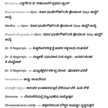
ಬಳ್ಳಗೆರೆ ಬಿ.ಜಿ. ಗೀತಾಂಜಲಿಗೆ ಪ್ರಥಮ ರ‌್ಯಾಂಕ್
Mrudul
on
Kpsc: ಸಿರಾದ ಭೂತೇಗೌಡಗೆ 6ನೇ ಶ್ರೇಯಾಂಕ: Dysp ಹುದ್ದೆಗೆ
Bharath Kumar
on
ಆಯ್ಕೆ
Madhu
Kpsc: ಸಿರಾದ ಭೂತೇಗೌಡಗೆ 6ನೇ ಶ್ರೇಯಾಂಕ: Dysp ಹುದ್ದೆಗೆ ಆಯ್ಕೆ
on
Kpsc: ಸಿರಾದ ಭೂತೇಗೌಡಗೆ 6ನೇ ಶ್ರೇಯಾಂಕ: Dysp ಹುದ್ದೆಗೆ
Manjula dh gowda
on
ಆಯ್ಕೆ
Dr. O Nagaraju
ಕುಷ್ಠರೋಗಿಗಳತ್ತ ಕೈ ಚಾಚಿದ ಸತ್ಯಸಾಯಿ ಸಂಘಟನೆ
on
Dr. O Nagaraju
ದಬ್ಬಾಳಿಕೆ, ದಮನಕಾರಿ ನೀತಿ ಸಲ್ಲದು – ಜನಪರ ಚಿಂತಕ
on
ಕೆ.ದೊರೈರಾಜ್
Dr. O Nagaraju
ಮುಖ್ಯಶಿಕ್ಷಕರ ಕರ್ತವ್ಯ ಲೋಪ : ಪೋಷಕರ ಧರಣಿ
on
ಅಬ್ಬಾ, ಆಂಜನೇಯ!
hemantha
on
ಆರಂಭಿಕ ಬಂಡವಾಳವಿಲ್ಲದೆ ಬೆಳೆಯುವ ಬೆಳೆ- ಮಿಡಿ ಸೌತೆ
ಪಂಚಾಕ್ಷರಿ ಗುಬ್ಬಿ
on
Dasanna
ದೇವಲಕೆರೆಯಲ್ಲಿ ವಿಜೃಂಭಣೆಯ ರಾಜ್ಯೋತ್ಸವ
on
ShravanKumar reddy
ಚಿತ್ರಕಲೆಯಿಂದ ಬೌದ್ಧಿಕ ಸಾಮರ್ಥ್ಯ ವೃದ್ಧಿಸುತ್ತದೆ;
on