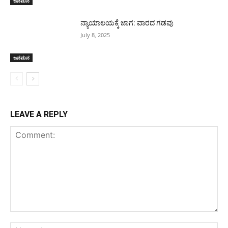
ಜನಮನ
ನ್ಯಾಯಾಲಯಕ್ಕೆ ಜಾಗ: ವಾರದ ಗಡವು
July 8, 2025
ಜನಮನ
LEAVE A REPLY
Comment:
Na