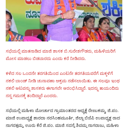
ಸಭೆಯಲ್ಲಿ ಮಾತನಾಡಿದ ಮಾಜಿ ಶಾಸಕ ಬಿ.ಸುರೇಶಗೌಡರು, ಮಹಿಳೆಯರಿಗೆ
ಮೋಸ ಮಾಡಲು ಬಿಡಬಾರದು ಎಂದು ಕರೆ ನೀಡಿದರು.
ಕಳೆದ ಸಲ ಒಂದನೇ ತರಗತಿಯಿಂದ ಎಂಟನೇ ತರಗತಿಯವರೆಗೆ ಮಕ್ಕಳಿಗೆ
ನಕಲಿ ಬಾಂಡ್ ನೀಡಿ ಚುನಾವಣಾ ಅಕ್ರಮ ನಡೆಸಲಾಯಿತು. ಈ ಸಲವೂ ಇಂಥ
ನಕಲಿ ಆಟವನ್ನು ಶಾಸಕರು ಈಗಾಗಲೇ ಆರಂಭಿಸಿದ್ದಾರೆ. ಇದನ್ನು ತಾಯಂದಿರು
ನನ್ನ ಗಮನಕ್ಕೆ ತಂದಿದ್ದಾರೆ ಎಂದರು.
ಸಭೆಯಲ್ಲಿ ಮಹಿಳಾ ಮೋರ್ಚಾದ ಗ್ರಾಮಾಂತರದ ಅಧ್ಯಕ್ಷೆ ರೇಣುಕಮ್ಮ, ಜಿ.ಪಂ.
ಮಾಜಿ ಉಪಾಧ್ಯಕ್ಷೆ ಶಾರದಾ ನರಸಿಂಹಮೂರ್ತಿ, ಜಿಲ್ಲಾ ಬಿಜೆಪಿ ಉಪಾಧ್ಯಕ್ಷ ರಾದ
ನಾಗರತ್ನಮ್ಮ, ಊರು ಕೆರೆ ಜಿ.ಪಂ. ಮಾಜಿ ಸದಸ್ಯೆ ಶಿವಮ್ಮ ನಾಗರಾಜು, ಮಹಿಳಾ