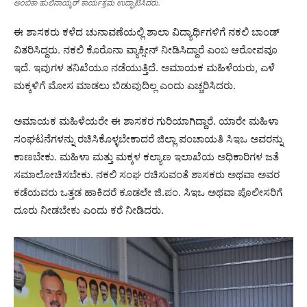
ಅಂಬಿಕಾ ಹುಲಿನಾಯ್ಕರ್ ಕಾರ್ಯಕ್ರಮ ಉದ್ಘಾಟಿಸಿದರು.
ಈ ಶಾಸಕರು ಕಳೆದ ಚುನಾವಣೆಯಲ್ಲಿ ಶಾಲಾ ವಿದ್ಯಾರ್ಥಿಗಳಿಗೆ ನಕಲಿ ಬಾಂಡ್
ವಿತರಿಸಿದ್ದರು. ನಕಲಿ ಕೊರೊನಾ ವ್ಯಾಕ್ಸೀನ್ ನೀಡಿಸಿದ್ದಾರೆ ಎಂಬ ಆರೋಪವೂ
ಇದೆ. ಇವುಗಳ ತನಿಖೆಯೂ ನಡೆಯುತ್ತಿದೆ. ಅಮಾಯಕ ಮಹಿಳೆಯರು, ಎಳೆ
ಮಕ್ಕಳಿಗೆ ಮೋಸ ಮಾಡಲು ಬಿಡುವುದಿಲ್ಲ ಎಂದು ಎಚ್ಚರಿಸಿದರು.
ಅಮಾಯಕ ಮಹಿಳೆಯರೇ ಈ ಶಾಸಕರ ಗುರಿಯಾಗಿದ್ದಾರೆ. ಯಾರೇ ಮಹಿಳಾ
ಸಂಘಟನೆಗಳನ್ನು ರಚಿಸಿಕೊಳ್ಳಬೇಕಾದರೆ ಜಿಲ್ಲಾ ಪಂಚಾಯತಿ ಸಿಇಒ ಅವರನ್ನು
ಕಾಣಬೇಕು. ಮಹಿಳಾ ಮತ್ತು ಮಕ್ಕಳ ಕಲ್ಯಾಣ ಇಲಾಖೆಯ ಅಧಿಕಾರಿಗಳ ಜತೆ
ಸಮಾಲೋಚಿಸಬೇಕು. ನಕಲಿ ಸಂಘ ರಚಿಸುವಂತೆ ಶಾಸಕರು ಅಥವಾ ಅವರ
ಕಡೆಯವರು ಒತ್ತಡ ಹಾಕಿದರೆ ಕೂಡಲೇ ಜಿ.ಪಂ. ಸಿಇಒ ಅಥವಾ ಪೊಲೀಸರಿಗೆ
ದೂರು ನೀಡಬೇಕು ಎಂದು ಕರೆ ನೀಡಿದರು.