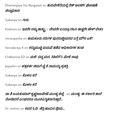
ತುರುವೇಕೆರೆಯಲ್ಲಿ ರೆಡ್ ಅಲರ್ಟ್ ಘೋಷಣೆ:
Dhananjaya S/o Rangaiah
on
ಜಿಲ್ಲಾಧಿಕಾರಿ
ಗುರು
Sukanya
on
ಇವರೇ ನಮ್ಮ ಡಾಕ್ಟ್ರು; : ದೇವರೇ ಬಂದ್ರೂ ರಜನಿ ಡಾಕ್ಟರೇ ಹೇಳ್ ಬೇಕು!
Padmini
on
ತುಮಕೂರು ನದಿಗಳ ಪುನರುಜ್ಜೀವನದ ಬಗ್ಗೆ ಮೌನ ಏಕೆ?
imranpasha
on
ಕದ್ದುಮುಚ್ಚಿ ಮದುವೆ ತಡೆದ ಅಧಿಕಾರಿಗಳ ತಂಡ
Varadaraju K
on
ಮಳೆ: ಬಿದ್ದ ಮರ, ಸಿಡಿಲಿಗೆ 5 ಮೇಕೆ ಸಾವು
Chikkanna SD
on
ಪತ್ರಕರ್ತ ಚಿದುಗೆ ವೈ.ಕೆ.ರಾಮಯ್ಯ ಪ್ರಶಸ್ತಿ
Jayashri
on
ಕೊಳಲ ಕರೆ
Sukanya
on
ಕೊಳಲ ಕರೆ
Sukanya
on
ಚಾ ಶಿ ಜಯಕುಮಾರ್ ಕೃಷ್ಣರಾಜಪೇಟೆ.ಮಂಡ್ಯ ಜಿಲ್ಲೆ.
ಮಂಡ್ಯ: ಈ ಸರ್ಕಾರಿ ಶಾಲೆ
on
ನೋಡಿದರೆ ಎಂಥವರೂ ಮೂಕವಿಸ್ಮಿತರಾಗುತ್ತಾರೆ…
ಕವನ ಓದಿ: ಚೆರ್ರಿ ಹೂವಿನ ಪ್ರೇಮ…
Dr rashmi
on