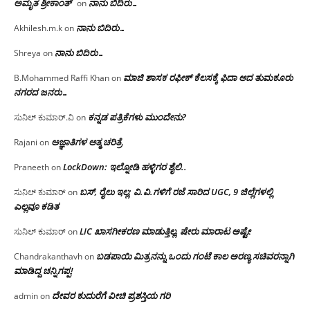
ಅಮೃತ ಶ್ರೀಕಾಂತ್
ನಾನು ಬಿದಿರು…
on
ನಾನು ಬಿದಿರು…
Akhilesh.m.k
on
ನಾನು ಬಿದಿರು…
Shreya
on
ಮಾಜಿ ಶಾಸಕ ರಫೀಕ್ ಕೆಲಸಕ್ಕೆ ಫಿದಾ ಆದ ತುಮಕೂರು
B.Mohammed Raffi Khan
on
ನಗರದ ಜನರು…
ಕನ್ನಡ ಪತ್ರಿಕೆಗಳು ಮುಂದೇನು?
ಸುನಿಲ್ ಕುಮಾರ್.ವಿ
on
ಅಜ್ಞಾತಿಗಳ ಆತ್ಮ ಚರಿತ್ರೆ
Rajani
on
LockDown: ಇಲ್ನೋಡಿ ಹಳ್ಳಿಗರ ಶೈಲಿ..
Praneeth
on
ಬಸ್, ರೈಲು ಇಲ್ಲ; ವಿ.ವಿ.ಗಳಿಗೆ ರಜೆ ಸಾರಿದ UGC, 9 ಜಿಲ್ಲೆಗಳಲ್ಲಿ
ಸುನಿಲ್ ಕುಮಾರ್
on
ಎಲ್ಲವೂ ಕಡಿತ
LIC ಖಾಸಗೀಕರಣ ಮಾಡುತ್ತಿಲ್ಲ, ಷೇರು ಮಾರಾಟ ಅಷ್ಟೇ
ಸುನಿಲ್ ಕುಮಾರ್
on
ಬಡಪಾಯಿ ಮಿತ್ರನನ್ನು ಒಂದು ಗಂಟೆ ಕಾಲ ಅರಣ್ಯ ಸಚಿವರನ್ನಾಗಿ
Chandrakanthavh
on
ಮಾಡಿದ್ದ ಚನ್ನಿಗಪ್ಪ!
ದೇವರ ಕುದುರೆಗೆ ವೀಚಿ ಪ್ರಶಸ್ತಿಯ ಗರಿ
admin
on