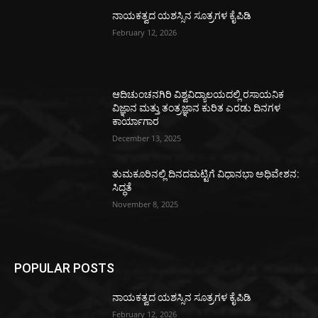
ನಾಯಕತ್ವದ ಯಶಸ್ಸಿನ ಸೂತ್ರಗಳ ಕೈಪಿಡಿ
February 12, 2026
ಆದಿಚುಂಚನಗಿರಿ ವಿಶ್ವವಿದ್ಯಾಲಯದಲ್ಲಿ ರಸಾಯನಿಕ
ವಿಜ್ಞಾನ ಮತ್ತು ತಂತ್ರಜ್ಞಾನ ಕುರಿತ ಎರಡು ದಿನಗಳ
ಕಾರ್ಯಾಗಾರ
December 13, 2025
ತುಮಕೂರಿನಲ್ಲಿ ದಿನದಮಟ್ಟಿಗೆ ವಿಧಾನಭಾ ಅಧಿವೇಶನ:
ಸಿದ್ಧತೆ
November 8, 2025
POPULAR POSTS
ನಾಯಕತ್ವದ ಯಶಸ್ಸಿನ ಸೂತ್ರಗಳ ಕೈಪಿಡಿ
February 12, 2026