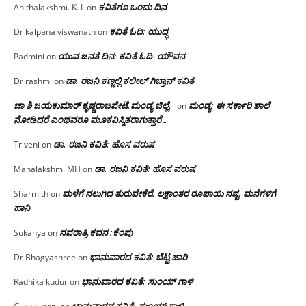
ಕವಿತೆಗೂ ಒಂದು ದಿನ
Anithalakshmi. K. L
on
ಕವಿತೆ ಓದಿ: ಯುದ್ಧ
Dr kalpana viswanath
on
ಯುವ ಜನತೆ ದಿನ: ಕವಿತೆ ಓದಿ- ಯೌವನ
Padmini
on
ಡಾ. ರಜನಿ‌ ಕಣ್ಣಲ್ಲಿ ಕಲೀಲ್ ಗಿಬ್ರಾನ್ ಕವಿತೆ
Dr rashmi
on
ಚಾ ಶಿ ಜಯಕುಮಾರ್ ಕೃಷ್ಣರಾಜಪೇಟೆ.ಮಂಡ್ಯ ಜಿಲ್ಲೆ.
ಮಂಡ್ಯ: ಈ ಸರ್ಕಾರಿ ಶಾಲೆ
on
ನೋಡಿದರೆ ಎಂಥವರೂ ಮೂಕವಿಸ್ಮಿತರಾಗುತ್ತಾರೆ…
ಡಾ. ರಜನಿ ಕವಿತೆ: ಹೊಸ ವರುಷ
Triveni
on
ಡಾ. ರಜನಿ ಕವಿತೆ: ಹೊಸ ವರುಷ
Mahalakshmi MH
on
ಮಳೆಗೆ ನಲುಗಿದ ತುರುವೇಕೆರೆ: ಲಕ್ಷಾಂತರ ರೂಪಾಯಿ ನಷ್ಟ, ಮನೆಗಳಿಗೆ
Sharmith
on
ಹಾನಿ
ನವರಾತ್ರಿ ಕವನ :ಕೆಂಪು
Sukanya
on
ಭಾನುವಾರದ ಕವಿತೆ: ಬೆಟ್ಟ ಜಾರಿ
Dr Bhagyashree
on
ಭಾನುವಾರದ ಕವಿತೆ: ಸುಂಯ್ ಗಾಳಿ
Radhika kudur
on
ಭಾನುವಾರದ ಕವಿತೆ: ಸುಂಯ್ ಗಾಳಿ