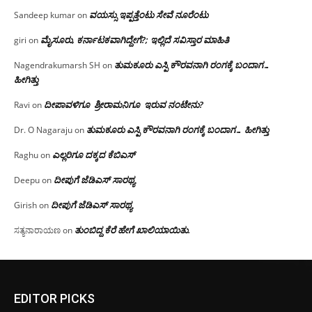
ವಯಸ್ಸು ಇಪ್ಪತ್ತೆಂಟು ಸೇವೆ ನೂರೆಂಟು
Sandeep kumar
on
ಮೈಸೂರು, ಕರ್ನಾಟಕವಾಗಿದ್ದೇಗೆ?; ಇಲ್ಲಿದೆ ಸವಿಸ್ತಾರ ಮಾಹಿತಿ
giri
on
ತುಮಕೂರು ಎಸ್ಪಿ ಕೌರವನಾಗಿ ರಂಗಕ್ಕೆ ಬಂದಾಗ…
Nagendrakumarsh SH
on
ಹೀಗಿತ್ತು
ದೀಪಾವಳಿಗೂ ಶ್ರೀರಾಮನಿಗೂ ಇರುವ ನಂಟೇನು?
Ravi
on
ತುಮಕೂರು ಎಸ್ಪಿ ಕೌರವನಾಗಿ ರಂಗಕ್ಕೆ ಬಂದಾಗ… ಹೀಗಿತ್ತು
Dr. O Nagaraju
on
ಎಲ್ಲರಿಗೂ ದಕ್ಕದ ಕೆಬಿಎಸ್
Raghu
on
ದೀಪುಗೆ ಜೆಡಿಎಸ್ ಸಾರಥ್ಯ
Deepu
on
ದೀಪುಗೆ ಜೆಡಿಎಸ್ ಸಾರಥ್ಯ
Girish
on
ತುಂಬಿದ್ದ ಕೆರೆ ಹೇಗೆ ಖಾಲಿಯಾಯಿತು.
ಸತ್ಯನಾರಾಯಣ
on
EDITOR PICKS