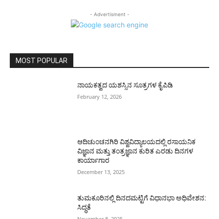
- Advertisment -
MOST POPULAR
ನಾಯಕತ್ವದ ಯಶಸ್ಸಿನ ಸೂತ್ರಗಳ ಕೈಪಿಡಿ
February 12, 2026
ಆದಿಚುಂಚನಗಿರಿ ವಿಶ್ವವಿದ್ಯಾಲಯದಲ್ಲಿ ರಸಾಯನಿಕ
ವಿಜ್ಞಾನ ಮತ್ತು ತಂತ್ರಜ್ಞಾನ ಕುರಿತ ಎರಡು ದಿನಗಳ
ಕಾರ್ಯಾಗಾರ
December 13, 2025
ತುಮಕೂರಿನಲ್ಲಿ ದಿನದಮಟ್ಟಿಗೆ ವಿಧಾನಭಾ ಅಧಿವೇಶನ:
ಸಿದ್ಧತೆ
November 8, 2025