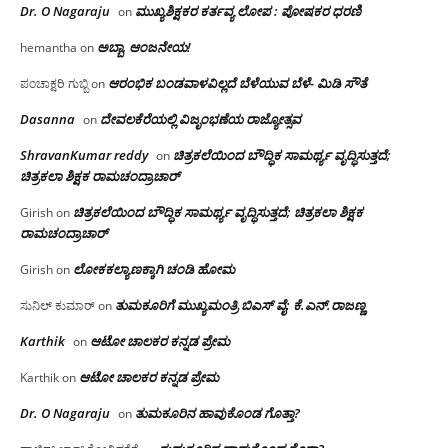
Dr. O Nagaraju
ಮುಖ್ಯಶಿಕ್ಷಕರ ಕರ್ತವ್ಯ ಲೋಪ : ಪೋಷಕರ ಧರಣಿ
on
ಅಬ್ಬಾ, ಆಂಜನೇಯ!
hemantha
on
ಆರಂಭಿಕ ಬಂಡವಾಳವಿಲ್ಲದೆ ಬೆಳೆಯುವ ಬೆಳೆ- ಮಿಡಿ ಸೌತೆ
ಪಂಚಾಕ್ಷರಿ ಗುಬ್ಬಿ
on
Dasanna
ದೇವಲಕೆರೆಯಲ್ಲಿ ವಿಜೃಂಭಣೆಯ ರಾಜ್ಯೋತ್ಸವ
on
ShravanKumar reddy
ಚಿತ್ರಕಲೆಯಿಂದ ಬೌದ್ಧಿಕ ಸಾಮರ್ಥ್ಯ ವೃದ್ಧಿಸುತ್ತದೆ;
on
ಚಿತ್ರಕಲಾ ಶಿಕ್ಷಕ ರಾಮಚಂದ್ರಾಚಾರ್
ಚಿತ್ರಕಲೆಯಿಂದ ಬೌದ್ಧಿಕ ಸಾಮರ್ಥ್ಯ ವೃದ್ಧಿಸುತ್ತದೆ; ಚಿತ್ರಕಲಾ ಶಿಕ್ಷಕ
Girish
on
ರಾಮಚಂದ್ರಾಚಾರ್
ಲೋಕಕಲ್ಯಾಣಕ್ಕಾಗಿ ಚಂಡಿ ಹೋಮ
Girish
on
ತುಮಕೂರಿಗೆ ಮುಖ್ಯಮಂತ್ರಿ ಬಿಎಸ್ ವೈ: ಕೆ.ಎನ್.ರಾಜಣ್ಣ
ಸುನಿಲ್ ಕುಮಾರ್
on
Karthik
ಆಟೋ ಚಾಲಕರ ಕನ್ನಡ ಪ್ರೇಮ
on
ಆಟೋ ಚಾಲಕರ ಕನ್ನಡ ಪ್ರೇಮ
Karthik
on
Dr. O Nagaraju
ತುಮಕೂರಿನ ಹಾವುಕೊಂಡ ಗೊತ್ತಾ?
on