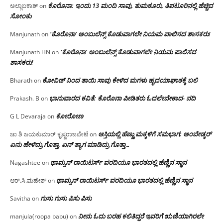
ಕೊರೊನಾ: ಇಂದು 13 ಮಂದಿ ಸಾವು, ತುಮಕೂರು, ತಿಪಟೂರಿನಲ್ಲಿ ಹೆಚ್ಚಿದ
ಅಲ್ಲಾಬಕಾಶ್
on
ಸೋಂಕು
‘ಕೊರೊನಾ’ ಅಂಬುಲೆನ್ಸ್ ಕೊಡುವಾಗಲೇ ನಿಯಮ ಪಾಲಿಸದ ಶಾಸಕರು!
Manjunath
on
‘ಕೊರೊನಾ’ ಅಂಬುಲೆನ್ಸ್ ಕೊಡುವಾಗಲೇ ನಿಯಮ ಪಾಲಿಸದ
Manjunath HN
on
ಶಾಸಕರು!
ಕೋವಿಡ್ ನಿಂದ ತಾಯಿ ಸಾವು ಕೇಳಿದ ಮಗಳು ಹೃದಯಾಘಾತಕ್ಕೆ ಬಲಿ
Bharath
on
ಭಾನುವಾರದ ಕವಿತೆ: ಕೊರೊನಾ ಪೀಡಿತರು ಓದಲೇಬೇಕಾದ- ನದಿ
Prakash. B
on
ಕೋರೋಣ
G L Devaraja
on
ಆಸ್ತಿಯಲ್ಲಿ ಹೆಣ್ಣು ಮಕ್ಕಳಿಗೆ ಸಮಭಾಗ; ಅಂಬೇಡ್ಕರ್
ಚಾ ಶಿ ಜಯಕುಮಾರ್ ಕೃಷ್ಣರಾಜಪೇಟೆ
on
ಏನು ಹೇಳಿದ್ರು ಗೊತ್ತಾ, ಏನ್ ತ್ಯಾಗ ಮಾಡಿದ್ರು ಗೊತ್ತಾ…
ಥಾಮ್ಸನ್ ರಾಯಿಟರ್ಸ್ ವರದಿಯೂ ಭಾರತದಲ್ಲಿ ಹೆಣ್ಣಿನ ಸ್ಥಾನ‌
Nagashtee
on
ಥಾಮ್ಸನ್ ರಾಯಿಟರ್ಸ್ ವರದಿಯೂ ಭಾರತದಲ್ಲಿ ಹೆಣ್ಣಿನ ಸ್ಥಾನ‌
ಆರ್.ಸಿ.ಮಹೇಶ್
on
ಗುಸು ಗುಸು ಪಿಸು ಪಿಸು
Savitha
on
ನೀನು ಓದು ಬರಹ ಕಲಿತಿದ್ದರೆ ಇವರಿಗೆ ಋಣಿಯಾಗಿರಲೇ
manjula(roopa babu)
on