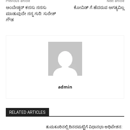
Previous article
Next article
ಅಂಬೇಡ್ಕರ್ ಕನಸು ನನಸು
ಕೋವಿಡ್ ಗೆ ಹೆದರುವ ಅಗತ್ಯವಿಲ್ಲ
ಮಾಡುವುದೇ ನನ್ನ ಗುರಿ: ಸುರೇಶ್
ಗೌಡ
admin
RELATED ARTICLES
ತುಮಕೂರಿನಲ್ಲಿ ದಿನದಮಟ್ಟಿಗೆ ವಿಧಾನಭಾ ಅಧಿವೇಶನ: