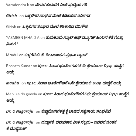
ದೇವರ ಕುದುರೆಗೆ ವೀಚಿ ಪ್ರಶಸ್ತಿಯ ಗರಿ
Varadendra k
on
Girish
ಒಕ್ಕಲಿಗರ ಸಂಘದ ಮೇಲೆ ಕಿಡಿಕಾರಿದ ರವಿಗೌಡ
on
ಒಕ್ಕಲಿಗರ ಸಂಘದ ಮೇಲೆ ಕಿಡಿಕಾರಿದ ರವಿಗೌಡ
Girish
on
ತುಮಕೂರು ಸ್ಕೂಲ್ ಆಫ್ ಮ್ಯೂಸಿಕ್ ಹಿಂದಿನ ಕತೆ ಗೊತ್ತಾ
YASMEEN JAHA D A
on
ನಿಮಗೆ ?
ಬಳ್ಳಗೆರೆ ಬಿ.ಜಿ. ಗೀತಾಂಜಲಿಗೆ ಪ್ರಥಮ ರ‌್ಯಾಂಕ್
Mrudul
on
Kpsc: ಸಿರಾದ ಭೂತೇಗೌಡಗೆ 6ನೇ ಶ್ರೇಯಾಂಕ: Dysp ಹುದ್ದೆಗೆ
Bharath Kumar
on
ಆಯ್ಕೆ
Madhu
Kpsc: ಸಿರಾದ ಭೂತೇಗೌಡಗೆ 6ನೇ ಶ್ರೇಯಾಂಕ: Dysp ಹುದ್ದೆಗೆ ಆಯ್ಕೆ
on
Kpsc: ಸಿರಾದ ಭೂತೇಗೌಡಗೆ 6ನೇ ಶ್ರೇಯಾಂಕ: Dysp ಹುದ್ದೆಗೆ
Manjula dh gowda
on
ಆಯ್ಕೆ
Dr. O Nagaraju
ಕುಷ್ಠರೋಗಿಗಳತ್ತ ಕೈ ಚಾಚಿದ ಸತ್ಯಸಾಯಿ ಸಂಘಟನೆ
on
Dr. O Nagaraju
ದಬ್ಬಾಳಿಕೆ, ದಮನಕಾರಿ ನೀತಿ ಸಲ್ಲದು – ಜನಪರ ಚಿಂತಕ
on
ಕೆ.ದೊರೈರಾಜ್