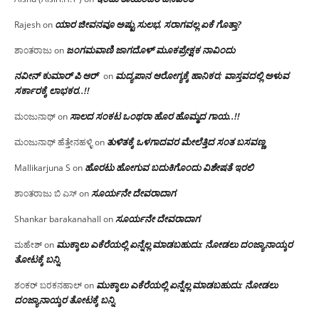
ಯಾರ ಜೀವನವೂ ಅಷ್ಟು ಸುಲಭ, ಸರಾಗವಲ್ಲ ಏಕೆ ಗೊತ್ತಾ?
Rajesh
on
ಜಂಗಮವಾಣಿ ಜಾಗದೊಳ್ ಮೂಕಪ್ರೇಕ್ಷಕ ನಾವಿಂದು
ಶಾಂತರಾಜು
on
ನವೀನ್ ಕುಮಾರ್ ಪಿ ಆರ್
ಮದ್ಯಪಾನ ಆರೋಗ್ಯಕ್ಕೆ ಹಾನಿಕರ; ವಾಸ್ತವದಲ್ಲಿ ಅಳುವ
on
ಸರ್ಕಾರಕ್ಕೆ ಲಾಭಕರ..!!
ಸಾಲದ ಸಂಕಟ ಒಂಥರಾ ಹೊರ ಹೊಮ್ಮದ ಗಾಯ..!!
ಮಂಜುನಾಥ್
on
ತುಳಿತಕ್ಕೆ ಒಳಗಾದವರ ಮೇಲೆತ್ತಿದ ಸಂತ ಬಸವಣ್ಣ
ಮಂಜುನಾಥ್ ಹೆತ್ತೇನಹಳ್ಳಿ
on
ಹೊರಟು ಹೋಗುವ ಬದುಕಿಗೊಂದು ವಿಶೇಷತೆ ಇರಲಿ
Mallikarjuna S
on
ಸೂರ್ಯನೇ ದೇವರಾದಾಗ
ಶಾಂತರಾಜು ಬಿ ಎಸ್
on
ಸೂರ್ಯನೇ ದೇವರಾದಾಗ
Shankar barakanahall
on
ಮುಕ್ಕಾಲು ಎಕೆರೆಯಲ್ಲಿ ಏನ್ನೆಲ್ಲ‌ ಮಾಡಬಹುದು: ನೋಡಲು ದಂಜ್ಯಾನಾಯ್ಕರ
ಮಹೇಶ್
on
ತೋಟಕ್ಕೆ ಬನ್ನಿ
ಮುಕ್ಕಾಲು ಎಕೆರೆಯಲ್ಲಿ ಏನ್ನೆಲ್ಲ‌ ಮಾಡಬಹುದು: ನೋಡಲು
ಶಂಕರ್ ಬರಕನಹಾಲ್
on
ದಂಜ್ಯಾನಾಯ್ಕರ ತೋಟಕ್ಕೆ ಬನ್ನಿ