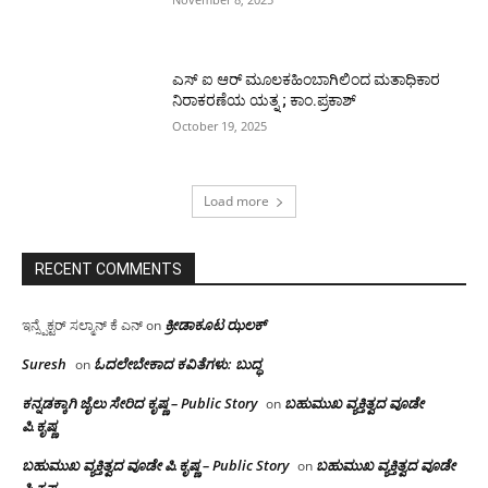
ಎಸ್ ಐ ಆರ್ ಮೂಲಕಹಿಂಬಾಗಿಲಿಂದ ಮತಾಧಿಕಾರ
ನಿರಾಕರಣೆಯ ಯತ್ನ ; ಕಾಂ.ಪ್ರಕಾಶ್
October 19, 2025
Load more
RECENT COMMENTS
ಕ್ರೀಡಾಕೂಟ ಝಲಕ್
ಇನ್ಸ್ಪೆಕ್ಟರ್ ಸಲ್ಮಾನ್ ಕೆ ಎನ್
on
Suresh
ಓದಲೇಬೇಕಾದ‌ ಕವಿತೆಗಳು: ಬುದ್ಧ
on
ಕನ್ನಡಕ್ಕಾಗಿ ಜೈಲು ಸೇರಿದ ಕೃಷ್ಣ – Public Story
ಬಹುಮುಖ ವ್ಯಕ್ತಿತ್ವದ ವೂಡೇ
on
ಪಿ.ಕೃಷ್ಣ
ಬಹುಮುಖ ವ್ಯಕ್ತಿತ್ವದ ವೂಡೇ ಪಿ.ಕೃಷ್ಣ – Public Story
ಬಹುಮುಖ ವ್ಯಕ್ತಿತ್ವದ ವೂಡೇ
on
ಪಿ.ಕೃಷ್ಣ