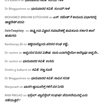
G k kulkarni
on
ಭಾನುವಾರದ ಕವಿತೆ: ಸುಂಯ್ ಗಾಳಿ
Dr Bhagyashree
on
ಎಸ್. ರಮೇಶ್ ಗೆ ಕಾನೂನು ವಿಭಾಗದಲ್ಲಿ
MOHAMED IBRAHIM EHTESHAM
on
ಡಾಕ್ಟರೇಟ್ ಪದವಿ
lieleTewplory
ರಾಷ್ಟ್ರೀಯ ವಿಜ್ಞಾನ ಸಮಾವೇಶಕ್ಕೆ‌ ತುಮಕೂರು ಸರ್ಕಾರಿ ಶಾಲೆ
on
ಹುಡುಗರು
ಹಳ್ಳಿಯಲ್ಲೊಂದು ಪರಿಸರ ಸಂಘ ಕಟ್ಟಿ…
Kantharaju JN
on
ಅಪ್ಪಂದಿರ ದಿನದ ವಿಶೇಷ: ನಾನು ಏನಾಗಿದ್ದೇನೋ‌ ಅದೆಲ್ಲವೂ ಅಪ್ಪನೇ…
Dr rashmi
on
ಭಾನುವಾರದ ಕವಿತೆ: ಉಸಿರು
Dr rashmi
on
ಕವಿತೆ: ಸಣ್ಣ ಸೂಜಿ
Smiths g kulkarni
on
ಭಾನುವಾರದ ಕವಿತೆ :ಸಾವಿನ ಸನಿಹ
Dr Bhagyashree
on
ಖಾಸಗಿ ಆ್ಯಂಬುಲೆನ್ಸ್ ಗಳಿಗೆ ದರ ನಿಗದಿ
Manjunath
on
ಇಸ್ರೇಲ್ -ಪ್ಯಾಲಿಸ್ತೇನ್ ಸಂಘರ್ಷ:ಜೆರುಸಲೇಮಿನಲ್ಲಿ ಏನು
RAM PRASAD
on
ನಡೆಯುತ್ತಿದೆ ?