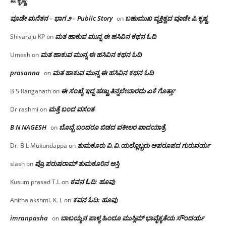
ವೂಡೇ ಮನೆತನ – ಭಾಗ ೨ – Public Story
ಬಹುಮುಖ ವ್ಯಕ್ತಿತ್ವದ ವೂಡೇ ಪಿ.ಕೃಷ್ಣ
on
ಮತ ಹಾಕುವ ಮುನ್ನ ಈ ಹಸಿವಿನ ಕಥನ ಓದಿ
Shivaraju KP
on
ಮತ ಹಾಕುವ ಮುನ್ನ ಈ ಹಸಿವಿನ ಕಥನ ಓದಿ
Umesh
on
prasanna
ಮತ ಹಾಕುವ ಮುನ್ನ ಈ ಹಸಿವಿನ ಕಥನ ಓದಿ
on
ಈ ಸಂಖ್ಯೆ ಇದ್ದ ಹಣ್ಣು ತಿನ್ನಲೇಬಾರದು ಏಕೆ ಗೊತ್ತಾ?
B S Ranganath
on
ಮತ್ತೆ ಬಂದ ವಸಂತ
Dr rashmi
on
B N NAGESH
ಬೊಬ್ಬೆ ಬಂದರೂ ಬಿಡದ ವಕೀಲರ ಪಾದಯಾತ್ರೆ
on
ತುಮಕೂರು‌ ವಿ.ವಿ.ಯಲ್ಲೊಬ್ಬರು ಅಪರೂಪದ ಗುರುವರ್ಯ
Dr. B L Mukundappa
on
ಪ್ರೊ.ಪರುಷರಾಮ್ ತುಮಕೂರಿನ ಆಸ್ತಿ
slash
on
ಕವನ ಓದಿ: ಹೂವು
Kusum prasad T.L
on
ಕವನ ಓದಿ: ಹೂವು
Anithalakshmi. K. L
on
imranpasha
ಬಾಬಯ್ಯನ ಪಾಳ್ಯ ಹಿಂದೂ ಮುಸ್ಲಿಮ್ ಭಾವೈಕ್ಯತೆಯ ಸೌಂದರ್ಯ
on