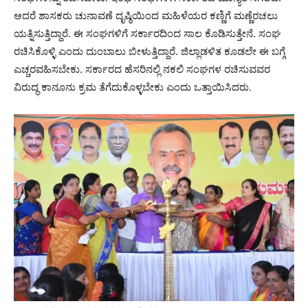
ಆದರೆ ಶಾಸಕರು ಚುನಾವಣೆ ದೃಷ್ಠಿಯಿಂದ ಮಹಿಳೆಯರ ಕಣ್ಣಿಗೆ ಮಣ್ಣೆರಚಲು
ಯತ್ನಿಸುತ್ತಿದ್ದಾರೆ. ಈ ಸಂಘಗಳಿಗೆ ಸರ್ಕಾರದಿಂದ ಸಾಲ ಕೊಡಿಸುತ್ತೇನೆ. ಸಂಘ
ರಚಿಸಿಕೊಳ್ಳಿ ಎಂದು ದುಂಬಾಲು ಬೀಳುತ್ತಿದ್ದಾರೆ. ಜಿಲ್ಲಾಡಳಿತ ಕೂಡಲೇ ಈ ಬಗ್ಗೆ
ಎಚ್ಚರವಹಿಸಬೇಕು. ಸರ್ಕಾರದ ಹೆಸರಿನಲ್ಲಿ ನಕಲಿ ಸಂಘಗಳ ರಚಿಸುವವರ
ವಿರುದ್ಧ ಕಾನೂನು ಕ್ರಮ ತೆಗೆದುಕೊಳ್ಳಬೇಕು ಎಂದು ಒತ್ತಾಯಿಸಿದರು.