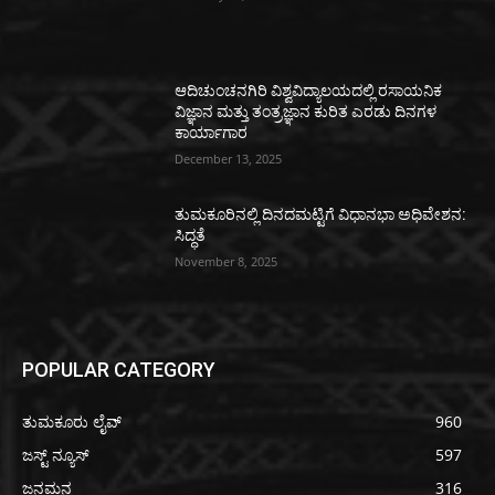
ಆದಿಚುಂಚನಗಿರಿ ವಿಶ್ವವಿದ್ಯಾಲಯದಲ್ಲಿ ರಸಾಯನಿಕ
ವಿಜ್ಞಾನ ಮತ್ತು ತಂತ್ರಜ್ಞಾನ ಕುರಿತ ಎರಡು ದಿನಗಳ
ಕಾರ್ಯಾಗಾರ
December 13, 2025
ತುಮಕೂರಿನಲ್ಲಿ ದಿನದಮಟ್ಟಿಗೆ ವಿಧಾನಭಾ ಅಧಿವೇಶನ:
ಸಿದ್ಧತೆ
November 8, 2025
POPULAR CATEGORY
ತುಮಕೂರು ಲೈವ್
960
ಜಸ್ಟ್ ನ್ಯೂಸ್
597
ಜನಮನ
316