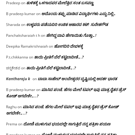
ತುಳಿತಕ್ಕೆ ಒಳಗಾದವರ ಮೇಲೆತ್ತಿದ ಸಂತ ಬಸವಣ್ಣ
Pradeep
on
ಅದೊಂದು ತಪ್ಪು ಮಾಡಿದ ವಿದ್ಯಾರ್ಥಿಗಳು ಎದ್ದು ನಿಲ್ಲಿ…
B pradeep kumar
on
ಉಳ್ಳವರು ಪಡೆಯದಿರಿ ಉಚಿತ ಆಹಾರದ ಕಿಟ್: ಸುರೇಶಗೌಡ
Sharada
on
ಹೇಗಿದ್ದ ಬಾವಿ ಹೇಗಾಯಿತು ಗೊತ್ತಾ…!
Panchaksharaiah t h
on
ಹೋಗದಿರಿ ದೇವಳಕ್ಕೆ
Deepika Ramakrishnaiah
on
ತಾಯಿ ಪ್ರೀತಿಗೆ ಬೆಲೆ ಕಟ್ಟಲಾದೀತೆ….?
P.t.chikkanna
on
ತಾಯಿ ಪ್ರೀತಿಗೆ ಬೆಲೆ ಕಟ್ಟಲಾದೀತೆ….?
ಚನ್ನಕೇಶವ
on
Kantharaju k
ಬಾಬಾ ಸಾಹೇಬ್ ಅಂಬೇಡ್ಕರರ ದೃಷ್ಟಿಯಲ್ಲಿ ಆದರ್ಶ ಭಾರತ
on
ಮಾಸಿದ ಪಂಚೆ, ಹೆಗಲ ಮೇಲೆ ಟವಲ್‌ ಇವು ಮಾತ್ರ ರೈತರ ಡ್ರೆಸ್‌
B pradeep kumar
on
ಕೋಡ್ ಆಗಬೇಕೇ…..?‌
ಮಾಸಿದ ಪಂಚೆ, ಹೆಗಲ ಮೇಲೆ ಟವಲ್‌ ಇವು ಮಾತ್ರ ರೈತರ ಡ್ರೆಸ್‌ ಕೋಡ್
Raghu
on
ಆಗಬೇಕೇ…..?‌
ದೋಣಿ ಮುಳುಗುವ ಭಯದಲ್ಲೇ ಸಾಗುತ್ತಿದೆ ನನ್ನ ಪತ್ರಿಕಾ ಪಯಣ
Prema
on
ದೋಣಿ ಮುಳುಗುವ ಭಯದಲ್ಲೇ ಸಾಗುತ್ತಿದೆ ನನ್ನ ಪತ್ರಿಕಾ
B pradeep kumar
on