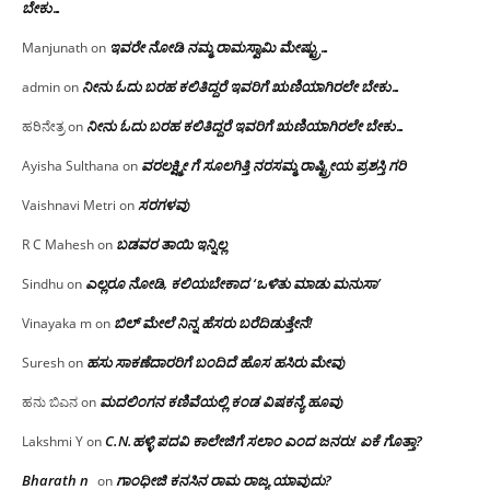
ಬೇಕು…
ಇವರೇ‌ ನೋಡಿ‌ ನಮ್ಮ‌ ರಾಮಸ್ವಾಮಿ ಮೇಷ್ಟ್ರು…
Manjunath
on
ನೀನು ಓದು ಬರಹ ಕಲಿತಿದ್ದರೆ ಇವರಿಗೆ ಋಣಿಯಾಗಿರಲೇ ಬೇಕು…
admin
on
ನೀನು ಓದು ಬರಹ ಕಲಿತಿದ್ದರೆ ಇವರಿಗೆ ಋಣಿಯಾಗಿರಲೇ ಬೇಕು…
ಹರಿನೇತ್ರ
on
ವರಲಕ್ಷ್ಮೀ ಗೆ ಸೂಲಗಿತ್ತಿ ನರಸಮ್ಮ‌ ರಾಷ್ಟ್ರೀಯ ಪ್ರಶಸ್ತಿ ಗರಿ
Ayisha Sulthana
on
ಸರಗಳವು
Vaishnavi Metri
on
ಬಡವರ ತಾಯಿ ಇನ್ನಿಲ್ಲ
R C Mahesh
on
ಎಲ್ಲರೂ ನೋಡಿ, ಕಲಿಯಬೇಕಾದ ‘ಒಳಿತು ಮಾಡು ಮನುಸಾ’
Sindhu
on
ಬಿಲ್ ಮೇಲೆ ನಿನ್ನ ಹೆಸರು ಬರೆದಿಡುತ್ತೇನೆ!
Vinayaka m
on
ಹಸು ಸಾಕಣೆದಾರರಿಗೆ ಬಂದಿದೆ ಹೊಸ ಹಸಿರು ಮೇವು
Suresh
on
ಮದಲಿಂಗನ ಕಣಿವೆಯಲ್ಲಿ ಕಂಡ ವಿಷಕನ್ಯೆ ಹೂವು
ಹನು ಬಿಎನ
on
C.N.ಹಳ್ಳಿ ಪದವಿ ಕಾಲೇಜಿಗೆ ಸಲಾಂ‌ ಎಂದ ಜನರು! ಏಕೆ ಗೊತ್ತಾ?
Lakshmi Y
on
Bharath n
ಗಾಂಧೀಜಿ ಕನಸಿನ ರಾಮ ರಾಜ್ಯ ಯಾವುದು?
on