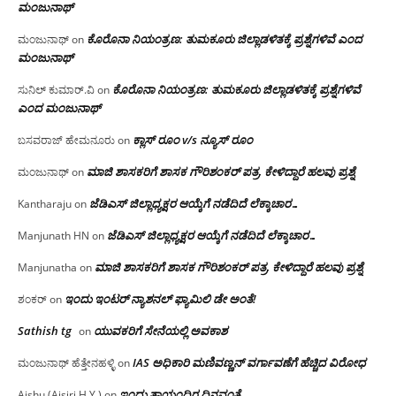
ಮಂಜು‌ನಾಥ್
ಕೊರೊನಾ ನಿಯಂತ್ರಣ: ತುಮಕೂರು ಜಿಲ್ಲಾಡಳಿತಕ್ಕೆ ಪ್ರಶ್ನೆಗಳಿವೆ ಎಂದ
ಮಂಜುನಾಥ್
on
ಮಂಜು‌ನಾಥ್
ಕೊರೊನಾ ನಿಯಂತ್ರಣ: ತುಮಕೂರು ಜಿಲ್ಲಾಡಳಿತಕ್ಕೆ ಪ್ರಶ್ನೆಗಳಿವೆ
ಸುನಿಲ್ ಕುಮಾರ್.ವಿ
on
ಎಂದ ಮಂಜು‌ನಾಥ್
ಕ್ಲಾಸ್ ರೂಂ v/s ನ್ಯೂಸ್ ರೂಂ
ಬಸವರಾಜ್ ಹೇಮನೂರು
on
ಮಾಜಿ ಶಾಸಕರಿಗೆ ಶಾಸಕ ಗೌರಿಶಂಕರ್ ಪತ್ರ, ಕೇಳಿದ್ದಾರೆ ಹಲವು ಪ್ರಶ್ನೆ
ಮಂಜುನಾಥ್
on
ಜೆಡಿಎಸ್ ಜಿಲ್ಲಾಧ್ಯಕ್ಷರ ಆಯ್ಕೆಗೆ ನಡೆದಿದೆ ಲೆಕ್ಕಾಚಾರ…
Kantharaju
on
ಜೆಡಿಎಸ್ ಜಿಲ್ಲಾಧ್ಯಕ್ಷರ ಆಯ್ಕೆಗೆ ನಡೆದಿದೆ ಲೆಕ್ಕಾಚಾರ…
Manjunath HN
on
ಮಾಜಿ ಶಾಸಕರಿಗೆ ಶಾಸಕ ಗೌರಿಶಂಕರ್ ಪತ್ರ, ಕೇಳಿದ್ದಾರೆ ಹಲವು ಪ್ರಶ್ನೆ
Manjunatha
on
ಇಂದು ಇಂಟರ್ ನ್ಯಾಶನಲ್ ಫ್ಯಾಮಿಲಿ ಡೇ ಅಂತೆ!
ಶಂಕರ್
on
Sathish tg
ಯುವಕರಿಗೆ ಸೇನೆಯಲ್ಲಿ ಅವಕಾಶ
on
IAS ಅಧಿಕಾರಿ ಮಣಿವಣ್ಣನ್ ವರ್ಗಾವಣೆಗೆ ಹೆಚ್ಚಿದ‌ ವಿರೋಧ
ಮಂಜುನಾಥ್ ಹೆತ್ತೇನಹಳ್ಳಿ
on
ಇಂದು ತಾಯಂದಿರ ದಿನವಂತೆ
Aishu (Aisiri.H.Y )
on