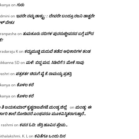
ಗುರು
kanya
on
ಇವರೇ ನಮ್ಮ ಡಾಕ್ಟ್ರು; : ದೇವರೇ ಬಂದ್ರೂ ರಜನಿ ಡಾಕ್ಟರೇ
dmini
on
ಳ್ ಬೇಕು!
ತುಮಕೂರು ನದಿಗಳ ಪುನರುಜ್ಜೀವನದ ಬಗ್ಗೆ ಮೌನ
ranpasha
on
ೆ?
ಕದ್ದುಮುಚ್ಚಿ ಮದುವೆ ತಡೆದ ಅಧಿಕಾರಿಗಳ ತಂಡ
radaraju K
on
ಮಳೆ: ಬಿದ್ದ ಮರ, ಸಿಡಿಲಿಗೆ 5 ಮೇಕೆ ಸಾವು
ikkanna SD
on
ಪತ್ರಕರ್ತ ಚಿದುಗೆ ವೈ.ಕೆ.ರಾಮಯ್ಯ ಪ್ರಶಸ್ತಿ
yashri
on
ಕೊಳಲ ಕರೆ
kanya
on
ಕೊಳಲ ಕರೆ
kanya
on
 ಶಿ ಜಯಕುಮಾರ್ ಕೃಷ್ಣರಾಜಪೇಟೆ.ಮಂಡ್ಯ ಜಿಲ್ಲೆ.
ಮಂಡ್ಯ: ಈ
on
್ಕಾರಿ ಶಾಲೆ ನೋಡಿದರೆ ಎಂಥವರೂ ಮೂಕವಿಸ್ಮಿತರಾಗುತ್ತಾರೆ…
ಕವನ ಓದಿ: ಚೆರ್ರಿ ಹೂವಿನ ಪ್ರೇಮ…
 rashmi
on
ಕವಿತೆಗೂ ಒಂದು ದಿನ
ithalakshmi. K. L
on