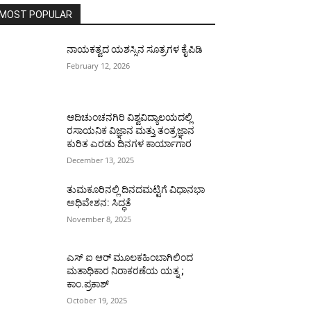
MOST POPULAR
ನಾಯಕತ್ವದ ಯಶಸ್ಸಿನ ಸೂತ್ರಗಳ ಕೈಪಿಡಿ
February 12, 2026
ಆದಿಚುಂಚನಗಿರಿ ವಿಶ್ವವಿದ್ಯಾಲಯದಲ್ಲಿ
ರಸಾಯನಿಕ ವಿಜ್ಞಾನ ಮತ್ತು ತಂತ್ರಜ್ಞಾನ
ಕುರಿತ ಎರಡು ದಿನಗಳ ಕಾರ್ಯಾಗಾರ
December 13, 2025
ತುಮಕೂರಿನಲ್ಲಿ ದಿನದಮಟ್ಟಿಗೆ ವಿಧಾನಭಾ
ಅಧಿವೇಶನ: ಸಿದ್ಧತೆ
November 8, 2025
ಎಸ್ ಐ ಆರ್ ಮೂಲಕಹಿಂಬಾಗಿಲಿಂದ
ಮತಾಧಿಕಾರ ನಿರಾಕರಣೆಯ ಯತ್ನ ;
ಕಾಂ.ಪ್ರಕಾಶ್
October 19, 2025