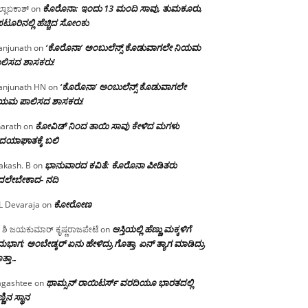
ಕೊರೊನಾ: ಇಂದು 13 ಮಂದಿ ಸಾವು, ತುಮಕೂರು,
್ಲಾಬಕಾಶ್
on
ಪಟೂರಿನಲ್ಲಿ ಹೆಚ್ಚಿದ ಸೋಂಕು
‘ಕೊರೊನಾ’ ಅಂಬುಲೆನ್ಸ್ ಕೊಡುವಾಗಲೇ ನಿಯಮ
njunath
on
ಲಿಸದ ಶಾಸಕರು!
‘ಕೊರೊನಾ’ ಅಂಬುಲೆನ್ಸ್ ಕೊಡುವಾಗಲೇ
njunath HN
on
ಿಯಮ ಪಾಲಿಸದ ಶಾಸಕರು!
ಕೋವಿಡ್ ನಿಂದ ತಾಯಿ ಸಾವು ಕೇಳಿದ ಮಗಳು
arath
on
ದಯಾಘಾತಕ್ಕೆ ಬಲಿ
ಭಾನುವಾರದ ಕವಿತೆ: ಕೊರೊನಾ ಪೀಡಿತರು
akash. B
on
ದಲೇಬೇಕಾದ- ನದಿ
ಕೋರೋಣ
L Devaraja
on
ಆಸ್ತಿಯಲ್ಲಿ ಹೆಣ್ಣು ಮಕ್ಕಳಿಗೆ
 ಶಿ ಜಯಕುಮಾರ್ ಕೃಷ್ಣರಾಜಪೇಟೆ
on
ಭಾಗ; ಅಂಬೇಡ್ಕರ್ ಏನು ಹೇಳಿದ್ರು ಗೊತ್ತಾ, ಏನ್ ತ್ಯಾಗ ಮಾಡಿದ್ರು
ತ್ತಾ…
ಥಾಮ್ಸನ್ ರಾಯಿಟರ್ಸ್ ವರದಿಯೂ ಭಾರತದಲ್ಲಿ
gashtee
on
್ಣಿನ ಸ್ಥಾನ‌