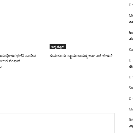
Dr
M
ಕಾ
li
ಸರ
ಜಸ್ಟ್ ನ್ಯೂಸ್
Ka
ಯಾಯಾಧೀಶರ ಭೇಟಿ ಮಾಡಿದ
ತುಮಕೂರು ನ್ಯಾಯಾಲಯಕ್ಕೆ ಜಾಗ ಏಕೆ ಬೇಕು?
Dr
ಕೀಲರ ಸಂಘದ
ಅದ
ು
Dr
Sm
Dr
Ma
R
ಏನ