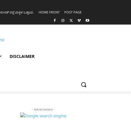
ಸಂಸತ್ ನಲ್ಲಿ ಮಕ್ಕಳ ಒತ್ತಾಯ
.
HOME FRONT
POST PAGE
DISCLAIMER
- Advertisment -