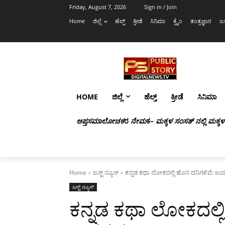
Friday, August 7, 2026
Sign in / Join
Home
ಜಿಲ್ಲೆ
ಹೆಲ್ತ್
ಕ್ರೀಡೆ
ಸಿನಿಮಾ
ಕ್ರೈಂ
ತಂತ್ರಜ್ಞಾನ
ಜಸ
HOME
ಜಿಲ್ಲೆ
ಹೆಲ್ತ್
ಕ್ರೀಡೆ
ಸಿನಿಮಾ
ಆಪ್ತಸಮಾಲೋಚಕ
ರ
ನೇಮ
ಕ
– ಮಕ್ಕಳ ಸಂಸತ್ ನಲ್ಲಿ ಮಕ್ಕ
Home
ಜಸ್ಟ್ ನ್ಯೂಸ್
ಕನ್ನಡ ಕಥಾ ಲೋಕದಲ್ಲಿ ಹೊಸ ದನಿಗಳಿವೆ: ಜಯಶ
ಜಸ್ಟ್ ನ್ಯೂಸ್
ಕನ್ನಡ ಕಥಾ ಲೋಕದಲ್ಲ