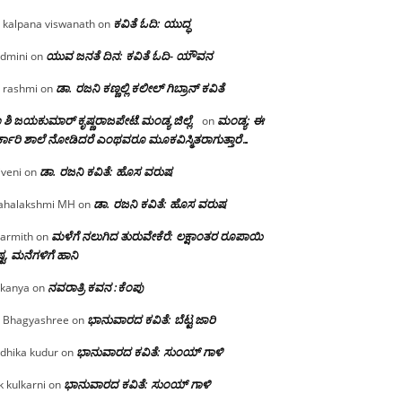
ಕವಿತೆ ಓದಿ: ಯುದ್ಧ
 kalpana viswanath
on
ಯುವ ಜನತೆ ದಿನ: ಕವಿತೆ ಓದಿ- ಯೌವನ
dmini
on
ಡಾ. ರಜನಿ‌ ಕಣ್ಣಲ್ಲಿ ಕಲೀಲ್ ಗಿಬ್ರಾನ್ ಕವಿತೆ
 rashmi
on
 ಶಿ ಜಯಕುಮಾರ್ ಕೃಷ್ಣರಾಜಪೇಟೆ.ಮಂಡ್ಯ ಜಿಲ್ಲೆ.
ಮಂಡ್ಯ: ಈ
on
್ಕಾರಿ ಶಾಲೆ ನೋಡಿದರೆ ಎಂಥವರೂ ಮೂಕವಿಸ್ಮಿತರಾಗುತ್ತಾರೆ…
ಡಾ. ರಜನಿ ಕವಿತೆ: ಹೊಸ ವರುಷ
iveni
on
ಡಾ. ರಜನಿ ಕವಿತೆ: ಹೊಸ ವರುಷ
halakshmi MH
on
ಮಳೆಗೆ ನಲುಗಿದ ತುರುವೇಕೆರೆ: ಲಕ್ಷಾಂತರ ರೂಪಾಯಿ
armith
on
್ಟ, ಮನೆಗಳಿಗೆ ಹಾನಿ
ನವರಾತ್ರಿ ಕವನ :ಕೆಂಪು
kanya
on
ಭಾನುವಾರದ ಕವಿತೆ: ಬೆಟ್ಟ ಜಾರಿ
 Bhagyashree
on
ಭಾನುವಾರದ ಕವಿತೆ: ಸುಂಯ್ ಗಾಳಿ
dhika kudur
on
ಭಾನುವಾರದ ಕವಿತೆ: ಸುಂಯ್ ಗಾಳಿ
k kulkarni
on