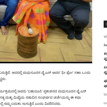
ಇನ್
Su
ಕನ
ವ್ಯ
ಬಹ
ವ್ಯ
ರುತ್ತಿವೆ. ಅದರಲ್ಲಿ ಮಧುಸೂದನ ವೈ ಎನ್ ಅವರ ‘ಫೀ ಫೋ’ ಸಹಾ ಒಂದು
ಟರು.
ವೂ
ವೂ
ಾರ್ಯಕ್ರಮದಲ್ಲಿ ಅವರು ‘ಬಹುರೂಪಿ’ ಪ್ರಕಾಶನದ ಮಧುಸೂದನ ವೈ ಎನ್
Sh
್ಯ ಮತ್ತು ಮಿಥ್ಯೆಯ ನಡುವಿನ ಸಂಘರ್ಷದ ಚರ್ಚೆಯನ್ನು ಈ ಕಥಾ
U
ಿ ನಮ್ಮ ಬದುಕು ಸಾಗುತ್ತಿದೆ ಎಂದು ವಿವರಿಸಿದರು.