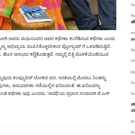
Su
Pa
ಹೇ
im
ಿತಿ ಜೋಗಿ ಅವರು ಮಧುಸೂದನ ಅವರ ಕಥೆಗಳು ಕಂಗೆಡಿಸುವ ಕಥೆಗಳು ಎಂದು
ಏಕ
ನು ಅಭಿಪ್ರಾಯ ರೂಪಿಸಿಕೊಳ್ಳಬೇಕಾದ ಪ್ರೋಗ್ರಾಮ್ ಗೆ ಒಳಪಡಿಸುತ್ತಿದೆ.
Va
 ಹೊಸ ಅನುಭವ ಕಟ್ಟಿಕೊಡುತ್ತವೆ. ನಮ್ಮಲ್ಲಿ ಬಿತ್ತಿ ಮೊಳಕೆಯೊಡೆಯುವ
Ch
Ja
ುವುದು ಕಂಪ್ಯೂಟರ್ ಲೋಕದ ಪದ. ಸರತಿಯಲ್ಲಿ ಮೊದಲು ನಿಂತದ್ದು
Su
ಪುಗಳು, ಅನುಭವಗಳು ಗಣಿಯಲ್ಲಿನ ಖನಿಜದಂತೆ. ಈ ಖನಿಜವನ್ನು
ೊಂಡ ಕಥೆಗಳು ಇವು ಎಂದರು. ‘ಅವಧಿ’ಯ ಪ್ರಧಾನ ಸಂಪಾದಕ ಜಿ ಎನ್
Su
ಚಾ
ಸರ
Dr
An