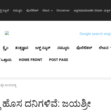
್ಟ್ ನ್ಯೂಸ್
ನಮ್ಮೂರು
ಪೊಲಿಟಿಕಲ್
ಲೇಖನ
Disclaimer
ಆಪ್ತಸಮಾಲೋಚಕ
ರ
ನೇಮ
ಕ
– ಮಕ್ಕಳ 
ಕ್ರೈಂ
ತಂತ್ರಜ್ಞಾನ
ಜಸ್ಟ್ ನ್ಯೂಸ್
ನಮ್ಮೂರು
ಪೊಲಿಟಿಕಲ್
ಲೇಖನ
ಳ ಒತ್ತಾಯ
.
HOME FRONT
POST PAGE
್ರೀ ಕಾಸರವಳ್ಳಿ
ಿ ಹೊಸ ದನಿಗಳಿವೆ: ಜಯಶ್ರೀ