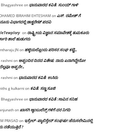
ಭಾನುವಾರದ ಕವಿತೆ: ಸುಂಯ್ ಗಾಳಿ
 Bhagyashree
on
ಎಸ್. ರಮೇಶ್ ಗೆ
OHAMED IBRAHIM EHTESHAM
on
ನೂನು ವಿಭಾಗದಲ್ಲಿ ಡಾಕ್ಟರೇಟ್ ಪದವಿ
eleTewplory
ರಾಷ್ಟ್ರೀಯ ವಿಜ್ಞಾನ ಸಮಾವೇಶಕ್ಕೆ‌ ತುಮಕೂರು
on
್ಕಾರಿ ಶಾಲೆ ಹುಡುಗರು
ಹಳ್ಳಿಯಲ್ಲೊಂದು ಪರಿಸರ ಸಂಘ ಕಟ್ಟಿ…
ntharaju JN
on
ಅಪ್ಪಂದಿರ ದಿನದ ವಿಶೇಷ: ನಾನು ಏನಾಗಿದ್ದೇನೋ‌
 rashmi
on
ೆಲ್ಲವೂ ಅಪ್ಪನೇ…
ಭಾನುವಾರದ ಕವಿತೆ: ಉಸಿರು
 rashmi
on
ಕವಿತೆ: ಸಣ್ಣ ಸೂಜಿ
iths g kulkarni
on
ಭಾನುವಾರದ ಕವಿತೆ :ಸಾವಿನ ಸನಿಹ
 Bhagyashree
on
ಖಾಸಗಿ ಆ್ಯಂಬುಲೆನ್ಸ್ ಗಳಿಗೆ ದರ ನಿಗದಿ
njunath
on
ಇಸ್ರೇಲ್ -ಪ್ಯಾಲಿಸ್ತೇನ್ ಸಂಘರ್ಷ:ಜೆರುಸಲೇಮಿನಲ್ಲಿ
AM PRASAD
on
ು ನಡೆಯುತ್ತಿದೆ ?