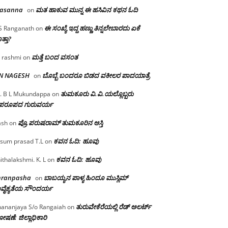
rasanna
ಮತ ಹಾಕುವ ಮುನ್ನ ಈ ಹಸಿವಿನ ಕಥನ ಓದಿ
on
ಈ ಸಂಖ್ಯೆ ಇದ್ದ ಹಣ್ಣು ತಿನ್ನಲೇಬಾರದು ಏಕೆ
S Ranganath
on
ತ್ತಾ?
ಮತ್ತೆ ಬಂದ ವಸಂತ
 rashmi
on
 N NAGESH
ಬೊಬ್ಬೆ ಬಂದರೂ ಬಿಡದ ವಕೀಲರ ಪಾದಯಾತ್ರೆ
on
ತುಮಕೂರು‌ ವಿ.ವಿ.ಯಲ್ಲೊಬ್ಬರು
. B L Mukundappa
on
ಪರೂಪದ ಗುರುವರ್ಯ
ಪ್ರೊ.ಪರುಷರಾಮ್ ತುಮಕೂರಿನ ಆಸ್ತಿ
ash
on
ಕವನ ಓದಿ: ಹೂವು
sum prasad T.L
on
ಕವನ ಓದಿ: ಹೂವು
ithalakshmi. K. L
on
mranpasha
ಬಾಬಯ್ಯನ ಪಾಳ್ಯ ಹಿಂದೂ ಮುಸ್ಲಿಮ್
on
ವೈಕ್ಯತೆಯ ಸೌಂದರ್ಯ
ತುರುವೇಕೆರೆಯಲ್ಲಿ ರೆಡ್ ಅಲರ್ಟ್
ananjaya S/o Rangaiah
on
ಷಣೆ: ಜಿಲ್ಲಾಧಿಕಾರಿ