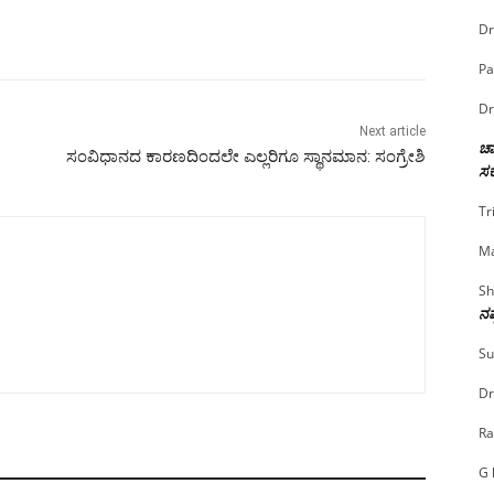
Dr
Pa
Dr
Next article
ಚಾ
ಸಂವಿಧಾನದ ಕಾರಣದಿಂದಲೇ ಎಲ್ಲರಿಗೂ ಸ್ಥಾನಮಾನ: ಸಂಗ್ರೇಶಿ
ಸರ
Tr
Ma
Sh
ನಷ
Su
Dr
Ra
G 