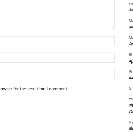
ಅಲ
ತಿ
Ma
ಪಾ
Ma
Name:*
ನ
Bh
Email:*
ಹೃ
Pr
Website:
ಓ
G 
rowser for the next time I comment.
ಚಾ
ಸಮ
ಗೊ
Na
ಹೆಣ