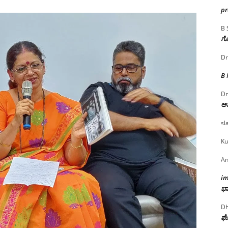
p
B 
ಗೊ
Dr
B
Dr
ಅ
sl
Ku
An
i
ಭಾ
Dh
ಘೋ