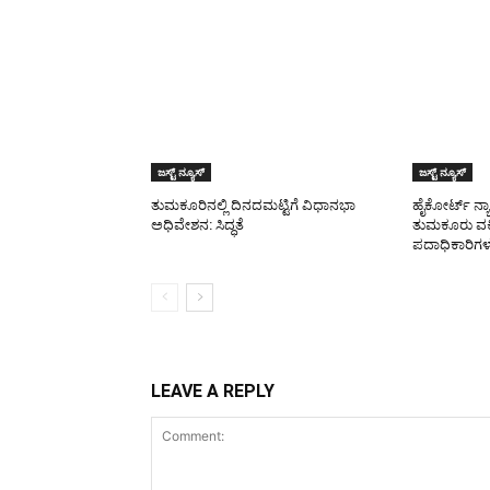
ಜಸ್ಟ್ ನ್ಯೂಸ್
ಜಸ್ಟ್ ನ್ಯೂಸ್
ತುಮಕೂರಿನಲ್ಲಿ ದಿನದಮಟ್ಟಿಗೆ ವಿಧಾನಭಾ
ಹೈಕೋರ್ಟ್ ನ್
ಅಧಿವೇಶನ: ಸಿದ್ಧತೆ
ತುಮಕೂರು ವ
ಪದಾಧಿಕಾರಿಗಳ
LEAVE A REPLY