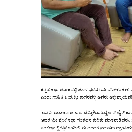
ಕನ್ನಡ ಕಥಾ ಲೋಕದಲ್ಲಿ ಹೊಸ ಭರವಸೆಯ ದನಿಗಳು ಕೇಳಿ ಬ
ಎಂದು ಸಾಹಿತಿ ಜಯಶ್ರೀ ಕಾಸರವಳ್ಳಿ ಅವರು ಅಭಿಪ್ರಾಯಪಟ್
‘ಅವಧಿ’ ಅಂತರ್ಜಾಲ ತಾಣ ಹಮ್ಮಿಕೊಂಡಿದ್ದ ಆನ್ ಲೈನ್ ಕ
ಅವರ ‘ಫೀ ಫೋ’ ಕಥಾ ಸಂಕಲನ ಕುರಿತು ಮಾತನಾಡಿದರು. ಸತ
ಸಂಕಲನ ಕೈಗೆತ್ತಿಕೊಂಡಿದೆ. ಈ ಎರಡರ ನಡುವಣ ಭ್ರಾಂತಿಯಲ್ಲ