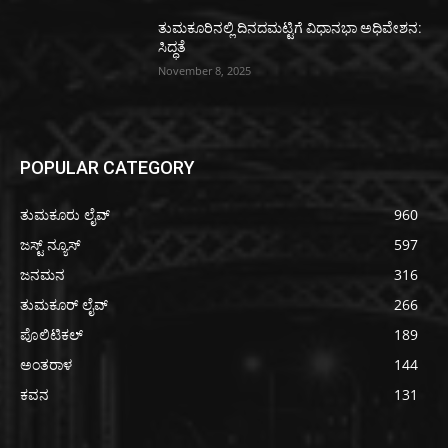
ತುಮಕೂರಿನಲ್ಲಿ ದಿನದಮಟ್ಟಿಗೆ ವಿಧಾನಭಾ ಅಧಿವೇಶನ:
ಸಿದ್ಧತೆ
November 8, 2025
POPULAR CATEGORY
ತುಮಕೂರು ಲೈವ್
960
ಜಸ್ಟ್ ನ್ಯೂಸ್
597
ಜನಮನ
316
ತುಮಕೂರ್ ಲೈವ್
266
ಪೊಲಿಟಿಕಲ್
189
ಅಂತರಾಳ
144
ಕವನ
131