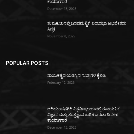
ಕಾರ್ಯಾಗಾರ
December 13, 2025
ತುಮಕೂರಿನಲ್ಲಿ ದಿನದಮಟ್ಟಿಗೆ ವಿಧಾನಭಾ ಅಧಿವೇಶನ:
ಸಿದ್ಧತೆ
November 8, 2025
POPULAR POSTS
ನಾಯಕತ್ವದ ಯಶಸ್ಸಿನ ಸೂತ್ರಗಳ ಕೈಪಿಡಿ
February 12, 2026
ಆದಿಚುಂಚನಗಿರಿ ವಿಶ್ವವಿದ್ಯಾಲಯದಲ್ಲಿ ರಸಾಯನಿಕ
ವಿಜ್ಞಾನ ಮತ್ತು ತಂತ್ರಜ್ಞಾನ ಕುರಿತ ಎರಡು ದಿನಗಳ
ಕಾರ್ಯಾಗಾರ
December 13, 2025