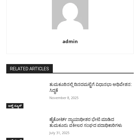
admin
RELATED ARTICLES
ತುಮಕೂರಿನಲ್ಲಿ ದಿನದಮಟ್ಟಿಗೆ ವಿಧಾನಭಾ ಅಧಿವೇಶನ:
ಸಿದ್ಧತೆ
November 8, 2025
ಜಸ್ಟ್ ನ್ಯೂಸ್
ಹೈಕೋರ್ಟ್ ನ್ಯಾಯಾಧೀಶರ ಭೇಟಿ ಮಾಡಿದ
ತುಮಕೂರು ವಕೀಲರ ಸಂಘದ ಪದಾಧಿಕಾರಿಗಳು
July 31, 2025