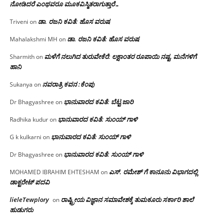
ನೋಡಿದರೆ ಎಂಥವರೂ ಮೂಕವಿಸ್ಮಿತರಾಗುತ್ತಾರೆ…
ಡಾ. ರಜನಿ ಕವಿತೆ: ಹೊಸ ವರುಷ
Triveni
on
ಡಾ. ರಜನಿ ಕವಿತೆ: ಹೊಸ ವರುಷ
Mahalakshmi MH
on
ಮಳೆಗೆ ನಲುಗಿದ ತುರುವೇಕೆರೆ: ಲಕ್ಷಾಂತರ ರೂಪಾಯಿ ನಷ್ಟ, ಮನೆಗಳಿಗೆ
Sharmith
on
ಹಾನಿ
ನವರಾತ್ರಿ ಕವನ :ಕೆಂಪು
Sukanya
on
ಭಾನುವಾರದ ಕವಿತೆ: ಬೆಟ್ಟ ಜಾರಿ
Dr Bhagyashree
on
ಭಾನುವಾರದ ಕವಿತೆ: ಸುಂಯ್ ಗಾಳಿ
Radhika kudur
on
ಭಾನುವಾರದ ಕವಿತೆ: ಸುಂಯ್ ಗಾಳಿ
G k kulkarni
on
ಭಾನುವಾರದ ಕವಿತೆ: ಸುಂಯ್ ಗಾಳಿ
Dr Bhagyashree
on
ಎಸ್. ರಮೇಶ್ ಗೆ ಕಾನೂನು ವಿಭಾಗದಲ್ಲಿ
MOHAMED IBRAHIM EHTESHAM
on
ಡಾಕ್ಟರೇಟ್ ಪದವಿ
lieleTewplory
ರಾಷ್ಟ್ರೀಯ ವಿಜ್ಞಾನ ಸಮಾವೇಶಕ್ಕೆ‌ ತುಮಕೂರು ಸರ್ಕಾರಿ ಶಾಲೆ
on
ಹುಡುಗರು