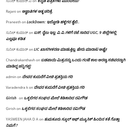
ಕನ್ನಡ ಪತ್ರಿಕೆಗಳು ಮುಂದೇನು?
ಸುನಿಲ್ ಕುಮಾರ್.ವಿ
on
ಅಜ್ಞಾತಿಗಳ ಆತ್ಮ ಚರಿತ್ರೆ
Rajani
on
LockDown: ಇಲ್ನೋಡಿ ಹಳ್ಳಿಗರ ಶೈಲಿ..
Praneeth
on
ಬಸ್, ರೈಲು ಇಲ್ಲ; ವಿ.ವಿ.ಗಳಿಗೆ ರಜೆ ಸಾರಿದ UGC, 9 ಜಿಲ್ಲೆಗಳಲ್ಲಿ
ಸುನಿಲ್ ಕುಮಾರ್
on
ಎಲ್ಲವೂ ಕಡಿತ
LIC ಖಾಸಗೀಕರಣ ಮಾಡುತ್ತಿಲ್ಲ, ಷೇರು ಮಾರಾಟ ಅಷ್ಟೇ
ಸುನಿಲ್ ಕುಮಾರ್
on
ಬಡಪಾಯಿ ಮಿತ್ರನನ್ನು ಒಂದು ಗಂಟೆ ಕಾಲ ಅರಣ್ಯ ಸಚಿವರನ್ನಾಗಿ
Chandrakanthavh
on
ಮಾಡಿದ್ದ ಚನ್ನಿಗಪ್ಪ!
ದೇವರ ಕುದುರೆಗೆ ವೀಚಿ ಪ್ರಶಸ್ತಿಯ ಗರಿ
admin
on
ದೇವರ ಕುದುರೆಗೆ ವೀಚಿ ಪ್ರಶಸ್ತಿಯ ಗರಿ
Varadendra k
on
Girish
ಒಕ್ಕಲಿಗರ ಸಂಘದ ಮೇಲೆ ಕಿಡಿಕಾರಿದ ರವಿಗೌಡ
on
ಒಕ್ಕಲಿಗರ ಸಂಘದ ಮೇಲೆ ಕಿಡಿಕಾರಿದ ರವಿಗೌಡ
Girish
on
ತುಮಕೂರು ಸ್ಕೂಲ್ ಆಫ್ ಮ್ಯೂಸಿಕ್ ಹಿಂದಿನ ಕತೆ ಗೊತ್ತಾ
YASMEEN JAHA D A
on
ನಿಮಗೆ ?