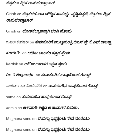
ಚಿತ್ರಕಲಾ ಶಿಕ್ಷಕ ರಾಮಚಂದ್ರಾಚಾರ್
ಚಿತ್ರಕಲೆಯಿಂದ ಬೌದ್ಧಿಕ ಸಾಮರ್ಥ್ಯ ವೃದ್ಧಿಸುತ್ತದೆ; ಚಿತ್ರಕಲಾ ಶಿಕ್ಷಕ
Girish
on
ರಾಮಚಂದ್ರಾಚಾರ್
ಲೋಕಕಲ್ಯಾಣಕ್ಕಾಗಿ ಚಂಡಿ ಹೋಮ
Girish
on
ತುಮಕೂರಿಗೆ ಮುಖ್ಯಮಂತ್ರಿ ಬಿಎಸ್ ವೈ: ಕೆ.ಎನ್.ರಾಜಣ್ಣ
ಸುನಿಲ್ ಕುಮಾರ್
on
Karthik
ಆಟೋ ಚಾಲಕರ ಕನ್ನಡ ಪ್ರೇಮ
on
ಆಟೋ ಚಾಲಕರ ಕನ್ನಡ ಪ್ರೇಮ
Karthik
on
Dr. O Nagaraju
ತುಮಕೂರಿನ ಹಾವುಕೊಂಡ ಗೊತ್ತಾ?
on
ತುಮಕೂರಿನ ಹಾವುಕೊಂಡ ಗೊತ್ತಾ?
ವಾಜಿದ್ ಖಾನ್ ತೋವಿನಕೆರೆ
on
ತುಮಕೂರಿನ ಹಾವುಕೊಂಡ ಗೊತ್ತಾ?
suma
on
ಅಳವಂಡಿ ಕಟ್ಟಿದ ಆ ಹುಡುಗನ ಬದುಕು…
admin
on
ವಯಸ್ಸು ಇಪ್ಪತ್ತೆಂಟು ಸೇವೆ ನೂರೆಂಟು
Meghana sonu
on
ವಯಸ್ಸು ಇಪ್ಪತ್ತೆಂಟು ಸೇವೆ ನೂರೆಂಟು
Meghana sonu
on