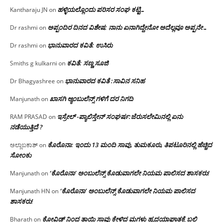
ಹಳ್ಳಿಯಲ್ಲೊಂದು ಪರಿಸರ ಸಂಘ ಕಟ್ಟಿ…
Kantharaju JN
on
ಅಪ್ಪಂದಿರ ದಿನದ ವಿಶೇಷ: ನಾನು ಏನಾಗಿದ್ದೇನೋ‌ ಅದೆಲ್ಲವೂ ಅಪ್ಪನೇ…
Dr rashmi
on
ಭಾನುವಾರದ ಕವಿತೆ: ಉಸಿರು
Dr rashmi
on
ಕವಿತೆ: ಸಣ್ಣ ಸೂಜಿ
Smiths g kulkarni
on
ಭಾನುವಾರದ ಕವಿತೆ :ಸಾವಿನ ಸನಿಹ
Dr Bhagyashree
on
ಖಾಸಗಿ ಆ್ಯಂಬುಲೆನ್ಸ್ ಗಳಿಗೆ ದರ ನಿಗದಿ
Manjunath
on
ಇಸ್ರೇಲ್ -ಪ್ಯಾಲಿಸ್ತೇನ್ ಸಂಘರ್ಷ:ಜೆರುಸಲೇಮಿನಲ್ಲಿ ಏನು
RAM PRASAD
on
ನಡೆಯುತ್ತಿದೆ ?
ಕೊರೊನಾ: ಇಂದು 13 ಮಂದಿ ಸಾವು, ತುಮಕೂರು, ತಿಪಟೂರಿನಲ್ಲಿ ಹೆಚ್ಚಿದ
ಅಲ್ಲಾಬಕಾಶ್
on
ಸೋಂಕು
‘ಕೊರೊನಾ’ ಅಂಬುಲೆನ್ಸ್ ಕೊಡುವಾಗಲೇ ನಿಯಮ ಪಾಲಿಸದ ಶಾಸಕರು!
Manjunath
on
‘ಕೊರೊನಾ’ ಅಂಬುಲೆನ್ಸ್ ಕೊಡುವಾಗಲೇ ನಿಯಮ ಪಾಲಿಸದ
Manjunath HN
on
ಶಾಸಕರು!
ಕೋವಿಡ್ ನಿಂದ ತಾಯಿ ಸಾವು ಕೇಳಿದ ಮಗಳು ಹೃದಯಾಘಾತಕ್ಕೆ ಬಲಿ
Bharath
on