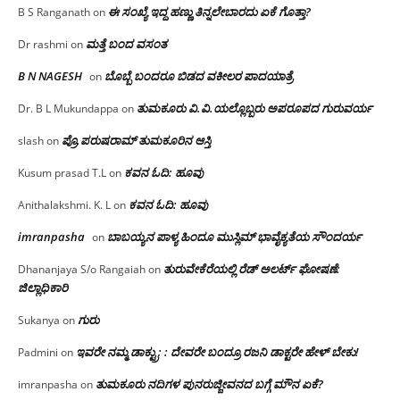
ಈ ಸಂಖ್ಯೆ ಇದ್ದ ಹಣ್ಣು ತಿನ್ನಲೇಬಾರದು ಏಕೆ ಗೊತ್ತಾ?
B S Ranganath
on
ಮತ್ತೆ ಬಂದ ವಸಂತ
Dr rashmi
on
B N NAGESH
ಬೊಬ್ಬೆ ಬಂದರೂ ಬಿಡದ ವಕೀಲರ ಪಾದಯಾತ್ರೆ
on
ತುಮಕೂರು‌ ವಿ.ವಿ.ಯಲ್ಲೊಬ್ಬರು ಅಪರೂಪದ ಗುರುವರ್ಯ
Dr. B L Mukundappa
on
ಪ್ರೊ.ಪರುಷರಾಮ್ ತುಮಕೂರಿನ ಆಸ್ತಿ
slash
on
ಕವನ ಓದಿ: ಹೂವು
Kusum prasad T.L
on
ಕವನ ಓದಿ: ಹೂವು
Anithalakshmi. K. L
on
imranpasha
ಬಾಬಯ್ಯನ ಪಾಳ್ಯ ಹಿಂದೂ ಮುಸ್ಲಿಮ್ ಭಾವೈಕ್ಯತೆಯ ಸೌಂದರ್ಯ
on
ತುರುವೇಕೆರೆಯಲ್ಲಿ ರೆಡ್ ಅಲರ್ಟ್ ಘೋಷಣೆ:
Dhananjaya S/o Rangaiah
on
ಜಿಲ್ಲಾಧಿಕಾರಿ
ಗುರು
Sukanya
on
ಇವರೇ ನಮ್ಮ ಡಾಕ್ಟ್ರು; : ದೇವರೇ ಬಂದ್ರೂ ರಜನಿ ಡಾಕ್ಟರೇ ಹೇಳ್ ಬೇಕು!
Padmini
on
ತುಮಕೂರು ನದಿಗಳ ಪುನರುಜ್ಜೀವನದ ಬಗ್ಗೆ ಮೌನ ಏಕೆ?
imranpasha
on