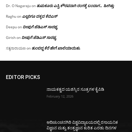
ತುಮಕೂರು ಎಸ್ಪಿ ಕೌರವನಾಗಿ ರಂಗಕ್ಕೆ ಬಂದಾಗ… ಹೀಗಿತ್ತು
Dr. O Nagaraju
on
ಎಲ್ಲರಿಗೂ ದಕ್ಕದ ಕೆಬಿಎಸ್
Raghu
on
ದೀಪುಗೆ ಜೆಡಿಎಸ್ ಸಾರಥ್ಯ
Deepu
on
ದೀಪುಗೆ ಜೆಡಿಎಸ್ ಸಾರಥ್ಯ
Girish
on
ತುಂಬಿದ್ದ ಕೆರೆ ಹೇಗೆ ಖಾಲಿಯಾಯಿತು.
ಸತ್ಯನಾರಾಯಣ
on
EDITOR PICKS
ನಾಯಕತ್ವದ ಯಶಸ್ಸಿನ ಸೂತ್ರಗಳ ಕೈಪಿಡಿ
February 12, 2026
ಆದಿಚುಂಚನಗಿರಿ ವಿಶ್ವವಿದ್ಯಾಲಯದಲ್ಲಿ ರಸಾಯನಿಕ
ವಿಜ್ಞಾನ ಮತ್ತು ತಂತ್ರಜ್ಞಾನ ಕುರಿತ ಎರಡು ದಿನಗಳ