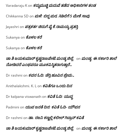
ಕದ್ದುಮುಚ್ಚಿ ಮದುವೆ ತಡೆದ ಅಧಿಕಾರಿಗಳ ತಂಡ
Varadaraju K
on
ಮಳೆ: ಬಿದ್ದ ಮರ, ಸಿಡಿಲಿಗೆ 5 ಮೇಕೆ ಸಾವು
Chikkanna SD
on
ಪತ್ರಕರ್ತ ಚಿದುಗೆ ವೈ.ಕೆ.ರಾಮಯ್ಯ ಪ್ರಶಸ್ತಿ
Jayashri
on
ಕೊಳಲ ಕರೆ
Sukanya
on
ಕೊಳಲ ಕರೆ
Sukanya
on
ಚಾ ಶಿ ಜಯಕುಮಾರ್ ಕೃಷ್ಣರಾಜಪೇಟೆ.ಮಂಡ್ಯ ಜಿಲ್ಲೆ.
ಮಂಡ್ಯ: ಈ ಸರ್ಕಾರಿ ಶಾಲೆ
on
ನೋಡಿದರೆ ಎಂಥವರೂ ಮೂಕವಿಸ್ಮಿತರಾಗುತ್ತಾರೆ…
ಕವನ ಓದಿ: ಚೆರ್ರಿ ಹೂವಿನ ಪ್ರೇಮ…
Dr rashmi
on
ಕವಿತೆಗೂ ಒಂದು ದಿನ
Anithalakshmi. K. L
on
ಕವಿತೆ ಓದಿ: ಯುದ್ಧ
Dr kalpana viswanath
on
ಯುವ ಜನತೆ ದಿನ: ಕವಿತೆ ಓದಿ- ಯೌವನ
Padmini
on
ಡಾ. ರಜನಿ‌ ಕಣ್ಣಲ್ಲಿ ಕಲೀಲ್ ಗಿಬ್ರಾನ್ ಕವಿತೆ
Dr rashmi
on
ಚಾ ಶಿ ಜಯಕುಮಾರ್ ಕೃಷ್ಣರಾಜಪೇಟೆ.ಮಂಡ್ಯ ಜಿಲ್ಲೆ.
ಮಂಡ್ಯ: ಈ ಸರ್ಕಾರಿ ಶಾಲೆ
on