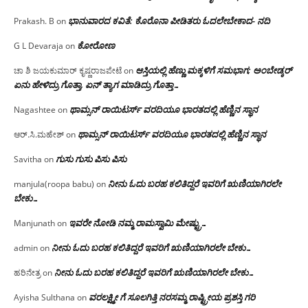
ಭಾನುವಾರದ ಕವಿತೆ: ಕೊರೊನಾ ಪೀಡಿತರು ಓದಲೇಬೇಕಾದ- ನದಿ
Prakash. B
on
ಕೋರೋಣ
G L Devaraja
on
ಆಸ್ತಿಯಲ್ಲಿ ಹೆಣ್ಣು ಮಕ್ಕಳಿಗೆ ಸಮಭಾಗ; ಅಂಬೇಡ್ಕರ್
ಚಾ ಶಿ ಜಯಕುಮಾರ್ ಕೃಷ್ಣರಾಜಪೇಟೆ
on
ಏನು ಹೇಳಿದ್ರು ಗೊತ್ತಾ, ಏನ್ ತ್ಯಾಗ ಮಾಡಿದ್ರು ಗೊತ್ತಾ…
ಥಾಮ್ಸನ್ ರಾಯಿಟರ್ಸ್ ವರದಿಯೂ ಭಾರತದಲ್ಲಿ ಹೆಣ್ಣಿನ ಸ್ಥಾನ‌
Nagashtee
on
ಥಾಮ್ಸನ್ ರಾಯಿಟರ್ಸ್ ವರದಿಯೂ ಭಾರತದಲ್ಲಿ ಹೆಣ್ಣಿನ ಸ್ಥಾನ‌
ಆರ್.ಸಿ.ಮಹೇಶ್
on
ಗುಸು ಗುಸು ಪಿಸು ಪಿಸು
Savitha
on
ನೀನು ಓದು ಬರಹ ಕಲಿತಿದ್ದರೆ ಇವರಿಗೆ ಋಣಿಯಾಗಿರಲೇ
manjula(roopa babu)
on
ಬೇಕು…
ಇವರೇ‌ ನೋಡಿ‌ ನಮ್ಮ‌ ರಾಮಸ್ವಾಮಿ ಮೇಷ್ಟ್ರು…
Manjunath
on
ನೀನು ಓದು ಬರಹ ಕಲಿತಿದ್ದರೆ ಇವರಿಗೆ ಋಣಿಯಾಗಿರಲೇ ಬೇಕು…
admin
on
ನೀನು ಓದು ಬರಹ ಕಲಿತಿದ್ದರೆ ಇವರಿಗೆ ಋಣಿಯಾಗಿರಲೇ ಬೇಕು…
ಹರಿನೇತ್ರ
on
ವರಲಕ್ಷ್ಮೀ ಗೆ ಸೂಲಗಿತ್ತಿ ನರಸಮ್ಮ‌ ರಾಷ್ಟ್ರೀಯ ಪ್ರಶಸ್ತಿ ಗರಿ
Ayisha Sulthana
on