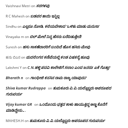
ಸರಗಳವು
Vaishnavi Metri
on
ಬಡವರ ತಾಯಿ ಇನ್ನಿಲ್ಲ
R C Mahesh
on
ಎಲ್ಲರೂ ನೋಡಿ, ಕಲಿಯಬೇಕಾದ ‘ಒಳಿತು ಮಾಡು ಮನುಸಾ’
Sindhu
on
ಬಿಲ್ ಮೇಲೆ ನಿನ್ನ ಹೆಸರು ಬರೆದಿಡುತ್ತೇನೆ!
Vinayaka m
on
ಹಸು ಸಾಕಣೆದಾರರಿಗೆ ಬಂದಿದೆ ಹೊಸ ಹಸಿರು ಮೇವು
Suresh
on
ಮದಲಿಂಗನ ಕಣಿವೆಯಲ್ಲಿ ಕಂಡ ವಿಷಕನ್ಯೆ ಹೂವು
ಹನು ಬಿಎನ
on
C.N.ಹಳ್ಳಿ ಪದವಿ ಕಾಲೇಜಿಗೆ ಸಲಾಂ‌ ಎಂದ ಜನರು! ಏಕೆ ಗೊತ್ತಾ?
Lakshmi Y
on
Bharath n
ಗಾಂಧೀಜಿ ಕನಸಿನ ರಾಮ ರಾಜ್ಯ ಯಾವುದು?
on
Shiva kumar Rudrappa
ತುಮಕೂರು‌ ವಿ.ವಿ.ಯಲ್ಲೊಬ್ಬರು ಅಪರೂಪದ
on
ಗುರುವರ್ಯ
Vijay kumar GR
ಒಂದೊಂದು ಭತ್ತದ ಕಾಳು ಹಾಯುತ್ತಿದ್ದ ಅಣ್ಣ ಕೊನೆಗೆ
on
ಮಾಡಿದ್ದೇನು….
ತುಮಕೂರು‌ ವಿ.ವಿ.ಯಲ್ಲೊಬ್ಬರು ಅಪರೂಪದ ಗುರುವರ್ಯ
MAHESH.H
on