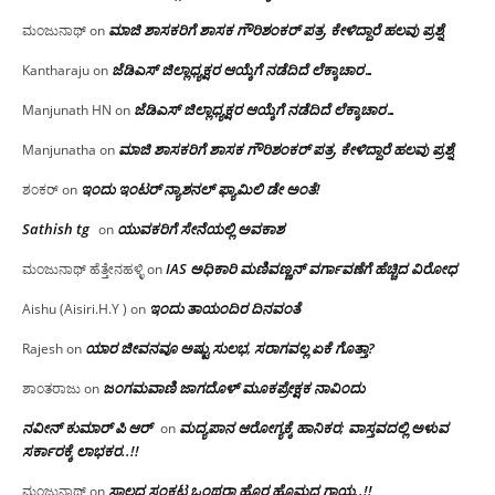
ಮಾಜಿ ಶಾಸಕರಿಗೆ ಶಾಸಕ ಗೌರಿಶಂಕರ್ ಪತ್ರ, ಕೇಳಿದ್ದಾರೆ ಹಲವು ಪ್ರಶ್ನೆ
ಮಂಜುನಾಥ್
on
ಜೆಡಿಎಸ್ ಜಿಲ್ಲಾಧ್ಯಕ್ಷರ ಆಯ್ಕೆಗೆ ನಡೆದಿದೆ ಲೆಕ್ಕಾಚಾರ…
Kantharaju
on
ಜೆಡಿಎಸ್ ಜಿಲ್ಲಾಧ್ಯಕ್ಷರ ಆಯ್ಕೆಗೆ ನಡೆದಿದೆ ಲೆಕ್ಕಾಚಾರ…
Manjunath HN
on
ಮಾಜಿ ಶಾಸಕರಿಗೆ ಶಾಸಕ ಗೌರಿಶಂಕರ್ ಪತ್ರ, ಕೇಳಿದ್ದಾರೆ ಹಲವು ಪ್ರಶ್ನೆ
Manjunatha
on
ಇಂದು ಇಂಟರ್ ನ್ಯಾಶನಲ್ ಫ್ಯಾಮಿಲಿ ಡೇ ಅಂತೆ!
ಶಂಕರ್
on
Sathish tg
ಯುವಕರಿಗೆ ಸೇನೆಯಲ್ಲಿ ಅವಕಾಶ
on
IAS ಅಧಿಕಾರಿ ಮಣಿವಣ್ಣನ್ ವರ್ಗಾವಣೆಗೆ ಹೆಚ್ಚಿದ‌ ವಿರೋಧ
ಮಂಜುನಾಥ್ ಹೆತ್ತೇನಹಳ್ಳಿ
on
ಇಂದು ತಾಯಂದಿರ ದಿನವಂತೆ
Aishu (Aisiri.H.Y )
on
ಯಾರ ಜೀವನವೂ ಅಷ್ಟು ಸುಲಭ, ಸರಾಗವಲ್ಲ ಏಕೆ ಗೊತ್ತಾ?
Rajesh
on
ಜಂಗಮವಾಣಿ ಜಾಗದೊಳ್ ಮೂಕಪ್ರೇಕ್ಷಕ ನಾವಿಂದು
ಶಾಂತರಾಜು
on
ನವೀನ್ ಕುಮಾರ್ ಪಿ ಆರ್
ಮದ್ಯಪಾನ ಆರೋಗ್ಯಕ್ಕೆ ಹಾನಿಕರ; ವಾಸ್ತವದಲ್ಲಿ ಅಳುವ
on
ಸರ್ಕಾರಕ್ಕೆ ಲಾಭಕರ..!!
ಸಾಲದ ಸಂಕಟ ಒಂಥರಾ ಹೊರ ಹೊಮ್ಮದ ಗಾಯ..!!
ಮಂಜುನಾಥ್
on