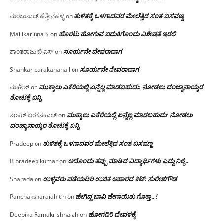
ತುಳಿತಕ್ಕೆ ಒಳಗಾದವರ ಮೇಲೆತ್ತಿದ ಸಂತ ಬಸವಣ್ಣ
ಮಂಜುನಾಥ್ ಹೆತ್ತೇನಹಳ್ಳಿ
on
ಹೊರಟು ಹೋಗುವ ಬದುಕಿಗೊಂದು ವಿಶೇಷತೆ ಇರಲಿ
Mallikarjuna S
on
ಸೂರ್ಯನೇ ದೇವರಾದಾಗ
ಶಾಂತರಾಜು ಬಿ ಎಸ್
on
ಸೂರ್ಯನೇ ದೇವರಾದಾಗ
Shankar barakanahall
on
ಮುಕ್ಕಾಲು ಎಕೆರೆಯಲ್ಲಿ ಏನ್ನೆಲ್ಲ‌ ಮಾಡಬಹುದು: ನೋಡಲು ದಂಜ್ಯಾನಾಯ್ಕರ
ಮಹೇಶ್
on
ತೋಟಕ್ಕೆ ಬನ್ನಿ
ಮುಕ್ಕಾಲು ಎಕೆರೆಯಲ್ಲಿ ಏನ್ನೆಲ್ಲ‌ ಮಾಡಬಹುದು: ನೋಡಲು
ಶಂಕರ್ ಬರಕನಹಾಲ್
on
ದಂಜ್ಯಾನಾಯ್ಕರ ತೋಟಕ್ಕೆ ಬನ್ನಿ
ತುಳಿತಕ್ಕೆ ಒಳಗಾದವರ ಮೇಲೆತ್ತಿದ ಸಂತ ಬಸವಣ್ಣ
Pradeep
on
ಅದೊಂದು ತಪ್ಪು ಮಾಡಿದ ವಿದ್ಯಾರ್ಥಿಗಳು ಎದ್ದು ನಿಲ್ಲಿ…
B pradeep kumar
on
ಉಳ್ಳವರು ಪಡೆಯದಿರಿ ಉಚಿತ ಆಹಾರದ ಕಿಟ್: ಸುರೇಶಗೌಡ
Sharada
on
ಹೇಗಿದ್ದ ಬಾವಿ ಹೇಗಾಯಿತು ಗೊತ್ತಾ…!
Panchaksharaiah t h
on
ಹೋಗದಿರಿ ದೇವಳಕ್ಕೆ
Deepika Ramakrishnaiah
on