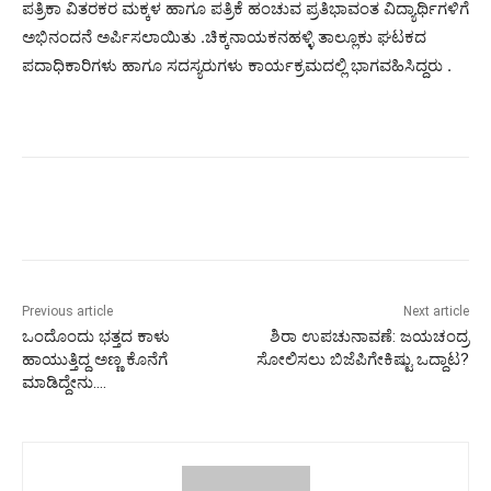
ಪತ್ರಿಕಾ ವಿತರಕರ ಮಕ್ಕಳ ಹಾಗೂ ಪತ್ರಿಕೆ ಹಂಚುವ ಪ್ರತಿಭಾವಂತ ವಿದ್ಯಾರ್ಥಿಗಳಿಗೆ
ಅಭಿನಂದನೆ ಅರ್ಪಿಸಲಾಯಿತು .ಚಿಕ್ಕನಾಯಕನಹಳ್ಳಿ ತಾಲ್ಲೂಕು ಘಟಕದ
ಪದಾಧಿಕಾರಿಗಳು ಹಾಗೂ ಸದಸ್ಯರುಗಳು ಕಾರ್ಯಕ್ರಮದಲ್ಲಿ ಭಾಗವಹಿಸಿದ್ದರು .
Previous article
Next article
ಒಂದೊಂದು ಭತ್ತದ ಕಾಳು
ಶಿರಾ ಉಪಚುನಾವಣೆ: ಜಯಚಂದ್ರ
ಹಾಯುತ್ತಿದ್ದ ಅಣ್ಣ ಕೊನೆಗೆ
ಸೋಲಿಸಲು ಬಿಜೆಪಿಗೇಕಿಷ್ಟು ಒದ್ದಾಟ?
ಮಾಡಿದ್ದೇನು….