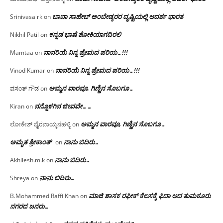
ಬಾಬಾ ಸಾಹೇಬ್ ಅಂಬೇಡ್ಕರರ ದೃಷ್ಟಿಯಲ್ಲಿ ಆದರ್ಶ ಭಾರತ
Srinivasa rk
on
ಕನ್ನಡ ಭಾಷೆ ಶೋಕಿಯಾಗದಿರಲಿ
Nikhil Patil
on
ನಾನರಿಯೆ ನಿನ್ನ ಪ್ರೇಮದ ಪರಿಯ…!!!
Mamtaa
on
ನಾನರಿಯೆ ನಿನ್ನ ಪ್ರೇಮದ ಪರಿಯ…!!!
Vinod Kumar
on
ಅಮ್ಮನ ವಾರವೂ, ಗಿಣ್ಣಿನ ಸೊಬಗೂ…
ವಸಂತ್ ಗೌಡ
on
ನನ್ನೊಳಗಿನ ಜೀವವೇ……
Kiran
on
ಅಮ್ಮನ ವಾರವೂ, ಗಿಣ್ಣಿನ ಸೊಬಗೂ…
ಲೋಕೇಶ್ ಭೈರನಾಯ್ಕನಹಳ್ಳಿ
on
ಅಮೃತ ಶ್ರೀಕಾಂತ್
ನಾನು ಬಿದಿರು…
on
ನಾನು ಬಿದಿರು…
Akhilesh.m.k
on
ನಾನು ಬಿದಿರು…
Shreya
on
ಮಾಜಿ ಶಾಸಕ ರಫೀಕ್ ಕೆಲಸಕ್ಕೆ ಫಿದಾ ಆದ ತುಮಕೂರು
B.Mohammed Raffi Khan
on
ನಗರದ ಜನರು…