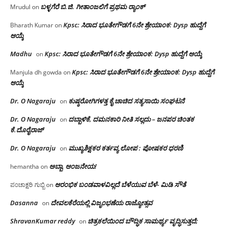
ಬಳ್ಳಗೆರೆ ಬಿ.ಜಿ. ಗೀತಾಂಜಲಿಗೆ ಪ್ರಥಮ ರ‌್ಯಾಂಕ್
Mrudul
on
Kpsc: ಸಿರಾದ ಭೂತೇಗೌಡಗೆ 6ನೇ ಶ್ರೇಯಾಂಕ: Dysp ಹುದ್ದೆಗೆ
Bharath Kumar
on
ಆಯ್ಕೆ
Madhu
Kpsc: ಸಿರಾದ ಭೂತೇಗೌಡಗೆ 6ನೇ ಶ್ರೇಯಾಂಕ: Dysp ಹುದ್ದೆಗೆ ಆಯ್ಕೆ
on
Kpsc: ಸಿರಾದ ಭೂತೇಗೌಡಗೆ 6ನೇ ಶ್ರೇಯಾಂಕ: Dysp ಹುದ್ದೆಗೆ
Manjula dh gowda
on
ಆಯ್ಕೆ
Dr. O Nagaraju
ಕುಷ್ಠರೋಗಿಗಳತ್ತ ಕೈ ಚಾಚಿದ ಸತ್ಯಸಾಯಿ ಸಂಘಟನೆ
on
Dr. O Nagaraju
ದಬ್ಬಾಳಿಕೆ, ದಮನಕಾರಿ ನೀತಿ ಸಲ್ಲದು – ಜನಪರ ಚಿಂತಕ
on
ಕೆ.ದೊರೈರಾಜ್
Dr. O Nagaraju
ಮುಖ್ಯಶಿಕ್ಷಕರ ಕರ್ತವ್ಯ ಲೋಪ : ಪೋಷಕರ ಧರಣಿ
on
ಅಬ್ಬಾ, ಆಂಜನೇಯ!
hemantha
on
ಆರಂಭಿಕ ಬಂಡವಾಳವಿಲ್ಲದೆ ಬೆಳೆಯುವ ಬೆಳೆ- ಮಿಡಿ ಸೌತೆ
ಪಂಚಾಕ್ಷರಿ ಗುಬ್ಬಿ
on
Dasanna
ದೇವಲಕೆರೆಯಲ್ಲಿ ವಿಜೃಂಭಣೆಯ ರಾಜ್ಯೋತ್ಸವ
on
ShravanKumar reddy
ಚಿತ್ರಕಲೆಯಿಂದ ಬೌದ್ಧಿಕ ಸಾಮರ್ಥ್ಯ ವೃದ್ಧಿಸುತ್ತದೆ;
on