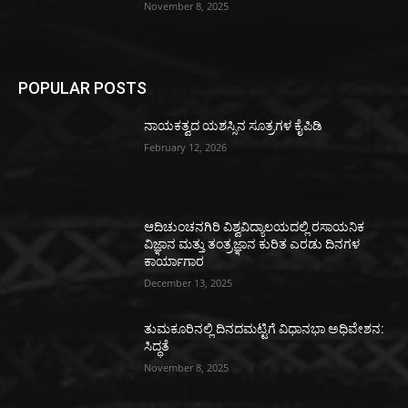
November 8, 2025
POPULAR POSTS
ನಾಯಕತ್ವದ ಯಶಸ್ಸಿನ ಸೂತ್ರಗಳ ಕೈಪಿಡಿ
February 12, 2026
ಆದಿಚುಂಚನಗಿರಿ ವಿಶ್ವವಿದ್ಯಾಲಯದಲ್ಲಿ ರಸಾಯನಿಕ
ವಿಜ್ಞಾನ ಮತ್ತು ತಂತ್ರಜ್ಞಾನ ಕುರಿತ ಎರಡು ದಿನಗಳ
ಕಾರ್ಯಾಗಾರ
December 13, 2025
ತುಮಕೂರಿನಲ್ಲಿ ದಿನದಮಟ್ಟಿಗೆ ವಿಧಾನಭಾ ಅಧಿವೇಶನ:
ಸಿದ್ಧತೆ
November 8, 2025