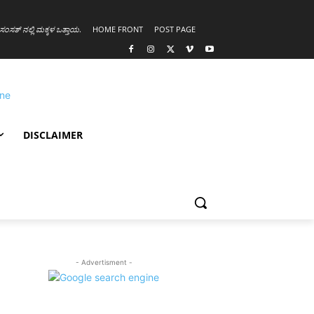
ಸಂಸತ್ ನಲ್ಲಿ ಮಕ್ಕಳ ಒತ್ತಾಯ
.
HOME FRONT
POST PAGE
DISCLAIMER
- Advertisment -