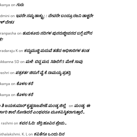
ಗುರು
kanya
on
ಇವರೇ ನಮ್ಮ ಡಾಕ್ಟ್ರು; : ದೇವರೇ ಬಂದ್ರೂ ರಜನಿ ಡಾಕ್ಟರೇ
dmini
on
ಳ್ ಬೇಕು!
ತುಮಕೂರು ನದಿಗಳ ಪುನರುಜ್ಜೀವನದ ಬಗ್ಗೆ ಮೌನ
ranpasha
on
ೆ?
ಕದ್ದುಮುಚ್ಚಿ ಮದುವೆ ತಡೆದ ಅಧಿಕಾರಿಗಳ ತಂಡ
radaraju K
on
ಮಳೆ: ಬಿದ್ದ ಮರ, ಸಿಡಿಲಿಗೆ 5 ಮೇಕೆ ಸಾವು
ikkanna SD
on
ಪತ್ರಕರ್ತ ಚಿದುಗೆ ವೈ.ಕೆ.ರಾಮಯ್ಯ ಪ್ರಶಸ್ತಿ
yashri
on
ಕೊಳಲ ಕರೆ
kanya
on
ಕೊಳಲ ಕರೆ
kanya
on
 ಶಿ ಜಯಕುಮಾರ್ ಕೃಷ್ಣರಾಜಪೇಟೆ.ಮಂಡ್ಯ ಜಿಲ್ಲೆ.
ಮಂಡ್ಯ: ಈ
on
್ಕಾರಿ ಶಾಲೆ ನೋಡಿದರೆ ಎಂಥವರೂ ಮೂಕವಿಸ್ಮಿತರಾಗುತ್ತಾರೆ…
ಕವನ ಓದಿ: ಚೆರ್ರಿ ಹೂವಿನ ಪ್ರೇಮ…
 rashmi
on
ಕವಿತೆಗೂ ಒಂದು ದಿನ
ithalakshmi. K. L
on