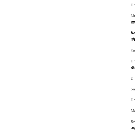
Dr
M
ಕಾ
li
ಸರ
Ka
Dr
ಅದ
Dr
Sm
Dr
Ma
R
ಏನ