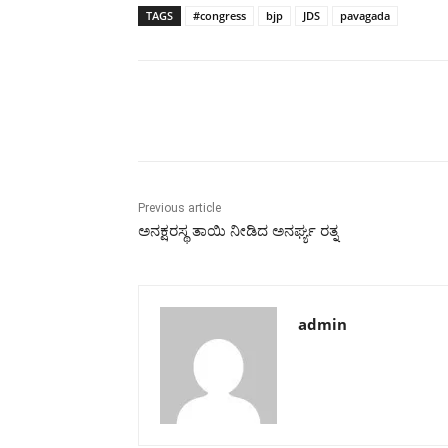
TAGS
#congress
bjp
JDS
pavagada
Share
Previous article
ಅನಕ್ಷರಸ್ಥ ತಾಯಿ ನೀಡಿದ ಅನರ್ಘ್ಯ ರತ್ನ
admin