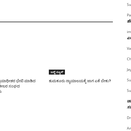
Su
Pa
ಹೇ
im
ಏಕ
Va
Ch
Ja
ಜಸ್ಟ್ ನ್ಯೂಸ್
Su
ಯಾಯಾಧೀಶರ ಭೇಟಿ ಮಾಡಿದ
ತುಮಕೂರು ನ್ಯಾಯಾಲಯಕ್ಕೆ ಜಾಗ ಏಕೆ ಬೇಕು?
ಕೀಲರ ಸಂಘದ
Su
ು
ಚಾ
ಸರ
Dr
An