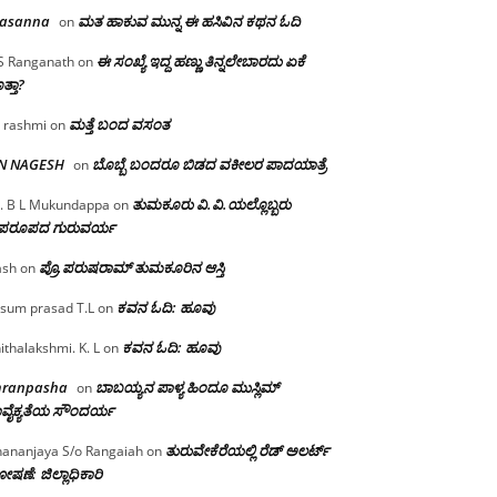
rasanna
ಮತ ಹಾಕುವ ಮುನ್ನ ಈ ಹಸಿವಿನ ಕಥನ ಓದಿ
on
ಈ ಸಂಖ್ಯೆ ಇದ್ದ ಹಣ್ಣು ತಿನ್ನಲೇಬಾರದು ಏಕೆ
S Ranganath
on
ತ್ತಾ?
ಮತ್ತೆ ಬಂದ ವಸಂತ
 rashmi
on
 N NAGESH
ಬೊಬ್ಬೆ ಬಂದರೂ ಬಿಡದ ವಕೀಲರ ಪಾದಯಾತ್ರೆ
on
ತುಮಕೂರು‌ ವಿ.ವಿ.ಯಲ್ಲೊಬ್ಬರು
. B L Mukundappa
on
ಪರೂಪದ ಗುರುವರ್ಯ
ಪ್ರೊ.ಪರುಷರಾಮ್ ತುಮಕೂರಿನ ಆಸ್ತಿ
ash
on
ಕವನ ಓದಿ: ಹೂವು
sum prasad T.L
on
ಕವನ ಓದಿ: ಹೂವು
ithalakshmi. K. L
on
mranpasha
ಬಾಬಯ್ಯನ ಪಾಳ್ಯ ಹಿಂದೂ ಮುಸ್ಲಿಮ್
on
ವೈಕ್ಯತೆಯ ಸೌಂದರ್ಯ
ತುರುವೇಕೆರೆಯಲ್ಲಿ ರೆಡ್ ಅಲರ್ಟ್
ananjaya S/o Rangaiah
on
ಷಣೆ: ಜಿಲ್ಲಾಧಿಕಾರಿ