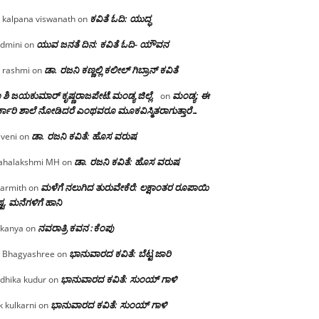
ಕವಿತೆ ಓದಿ: ಯುದ್ಧ
 kalpana viswanath
on
ಯುವ ಜನತೆ ದಿನ: ಕವಿತೆ ಓದಿ- ಯೌವನ
dmini
on
ಡಾ. ರಜನಿ‌ ಕಣ್ಣಲ್ಲಿ ಕಲೀಲ್ ಗಿಬ್ರಾನ್ ಕವಿತೆ
 rashmi
on
 ಶಿ ಜಯಕುಮಾರ್ ಕೃಷ್ಣರಾಜಪೇಟೆ.ಮಂಡ್ಯ ಜಿಲ್ಲೆ.
ಮಂಡ್ಯ: ಈ
on
್ಕಾರಿ ಶಾಲೆ ನೋಡಿದರೆ ಎಂಥವರೂ ಮೂಕವಿಸ್ಮಿತರಾಗುತ್ತಾರೆ…
ಡಾ. ರಜನಿ ಕವಿತೆ: ಹೊಸ ವರುಷ
iveni
on
ಡಾ. ರಜನಿ ಕವಿತೆ: ಹೊಸ ವರುಷ
halakshmi MH
on
ಮಳೆಗೆ ನಲುಗಿದ ತುರುವೇಕೆರೆ: ಲಕ್ಷಾಂತರ ರೂಪಾಯಿ
armith
on
್ಟ, ಮನೆಗಳಿಗೆ ಹಾನಿ
ನವರಾತ್ರಿ ಕವನ :ಕೆಂಪು
kanya
on
ಭಾನುವಾರದ ಕವಿತೆ: ಬೆಟ್ಟ ಜಾರಿ
 Bhagyashree
on
ಭಾನುವಾರದ ಕವಿತೆ: ಸುಂಯ್ ಗಾಳಿ
dhika kudur
on
ಭಾನುವಾರದ ಕವಿತೆ: ಸುಂಯ್ ಗಾಳಿ
k kulkarni
on