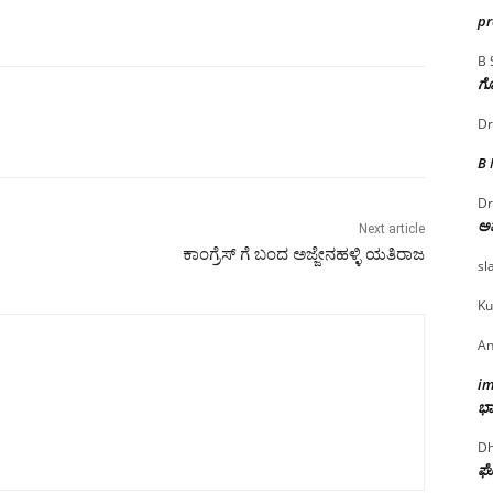
p
B 
ಗೊ
Dr
B
Dr
ಅ
Next article
ಕಾಂಗ್ರೆಸ್ ಗೆ ಬಂದ ಅಜ್ಜೇನಹಳ್ಳಿ ಯತಿರಾಜ
sl
Ku
An
i
ಭಾ
Dh
ಘೋ