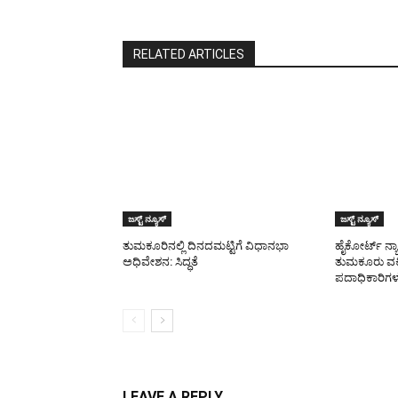
RELATED ARTICLES
ಜಸ್ಟ್ ನ್ಯೂಸ್
ಜಸ್ಟ್ ನ್ಯೂಸ್
ತುಮಕೂರಿನಲ್ಲಿ ದಿನದಮಟ್ಟಿಗೆ ವಿಧಾನಭಾ
ಹೈಕೋರ್ಟ್ ನ್
ಅಧಿವೇಶನ: ಸಿದ್ಧತೆ
ತುಮಕೂರು ವ
ಪದಾಧಿಕಾರಿಗಳ
LEAVE A REPLY