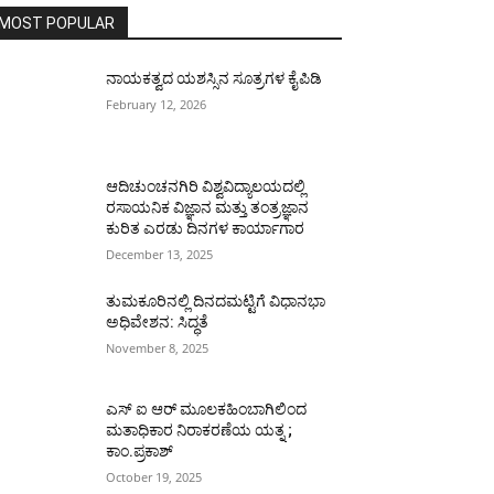
MOST POPULAR
ನಾಯಕತ್ವದ ಯಶಸ್ಸಿನ ಸೂತ್ರಗಳ ಕೈಪಿಡಿ
February 12, 2026
ಆದಿಚುಂಚನಗಿರಿ ವಿಶ್ವವಿದ್ಯಾಲಯದಲ್ಲಿ
ರಸಾಯನಿಕ ವಿಜ್ಞಾನ ಮತ್ತು ತಂತ್ರಜ್ಞಾನ
ಕುರಿತ ಎರಡು ದಿನಗಳ ಕಾರ್ಯಾಗಾರ
December 13, 2025
ತುಮಕೂರಿನಲ್ಲಿ ದಿನದಮಟ್ಟಿಗೆ ವಿಧಾನಭಾ
ಅಧಿವೇಶನ: ಸಿದ್ಧತೆ
November 8, 2025
ಎಸ್ ಐ ಆರ್ ಮೂಲಕಹಿಂಬಾಗಿಲಿಂದ
ಮತಾಧಿಕಾರ ನಿರಾಕರಣೆಯ ಯತ್ನ ;
ಕಾಂ.ಪ್ರಕಾಶ್
October 19, 2025