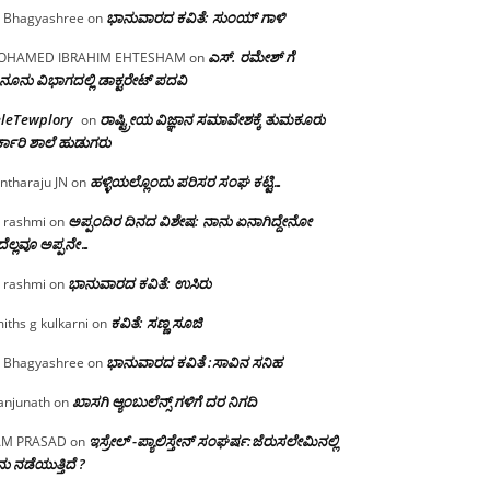
ಭಾನುವಾರದ ಕವಿತೆ: ಸುಂಯ್ ಗಾಳಿ
 Bhagyashree
on
ಎಸ್. ರಮೇಶ್ ಗೆ
OHAMED IBRAHIM EHTESHAM
on
ನೂನು ವಿಭಾಗದಲ್ಲಿ ಡಾಕ್ಟರೇಟ್ ಪದವಿ
eleTewplory
ರಾಷ್ಟ್ರೀಯ ವಿಜ್ಞಾನ ಸಮಾವೇಶಕ್ಕೆ‌ ತುಮಕೂರು
on
್ಕಾರಿ ಶಾಲೆ ಹುಡುಗರು
ಹಳ್ಳಿಯಲ್ಲೊಂದು ಪರಿಸರ ಸಂಘ ಕಟ್ಟಿ…
ntharaju JN
on
ಅಪ್ಪಂದಿರ ದಿನದ ವಿಶೇಷ: ನಾನು ಏನಾಗಿದ್ದೇನೋ‌
 rashmi
on
ೆಲ್ಲವೂ ಅಪ್ಪನೇ…
ಭಾನುವಾರದ ಕವಿತೆ: ಉಸಿರು
 rashmi
on
ಕವಿತೆ: ಸಣ್ಣ ಸೂಜಿ
iths g kulkarni
on
ಭಾನುವಾರದ ಕವಿತೆ :ಸಾವಿನ ಸನಿಹ
 Bhagyashree
on
ಖಾಸಗಿ ಆ್ಯಂಬುಲೆನ್ಸ್ ಗಳಿಗೆ ದರ ನಿಗದಿ
njunath
on
ಇಸ್ರೇಲ್ -ಪ್ಯಾಲಿಸ್ತೇನ್ ಸಂಘರ್ಷ:ಜೆರುಸಲೇಮಿನಲ್ಲಿ
AM PRASAD
on
ು ನಡೆಯುತ್ತಿದೆ ?