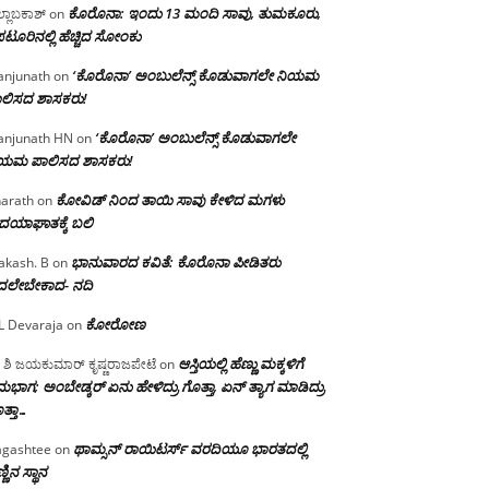
ಕೊರೊನಾ: ಇಂದು 13 ಮಂದಿ ಸಾವು, ತುಮಕೂರು,
್ಲಾಬಕಾಶ್
on
ಪಟೂರಿನಲ್ಲಿ ಹೆಚ್ಚಿದ ಸೋಂಕು
‘ಕೊರೊನಾ’ ಅಂಬುಲೆನ್ಸ್ ಕೊಡುವಾಗಲೇ ನಿಯಮ
njunath
on
ಲಿಸದ ಶಾಸಕರು!
‘ಕೊರೊನಾ’ ಅಂಬುಲೆನ್ಸ್ ಕೊಡುವಾಗಲೇ
njunath HN
on
ಿಯಮ ಪಾಲಿಸದ ಶಾಸಕರು!
ಕೋವಿಡ್ ನಿಂದ ತಾಯಿ ಸಾವು ಕೇಳಿದ ಮಗಳು
arath
on
ದಯಾಘಾತಕ್ಕೆ ಬಲಿ
ಭಾನುವಾರದ ಕವಿತೆ: ಕೊರೊನಾ ಪೀಡಿತರು
akash. B
on
ದಲೇಬೇಕಾದ- ನದಿ
ಕೋರೋಣ
L Devaraja
on
ಆಸ್ತಿಯಲ್ಲಿ ಹೆಣ್ಣು ಮಕ್ಕಳಿಗೆ
 ಶಿ ಜಯಕುಮಾರ್ ಕೃಷ್ಣರಾಜಪೇಟೆ
on
ಭಾಗ; ಅಂಬೇಡ್ಕರ್ ಏನು ಹೇಳಿದ್ರು ಗೊತ್ತಾ, ಏನ್ ತ್ಯಾಗ ಮಾಡಿದ್ರು
ತ್ತಾ…
ಥಾಮ್ಸನ್ ರಾಯಿಟರ್ಸ್ ವರದಿಯೂ ಭಾರತದಲ್ಲಿ
gashtee
on
್ಣಿನ ಸ್ಥಾನ‌