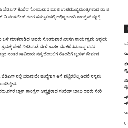
ು ಜೆಡಿಎಸ್ ತೊರೆದ ಸೋಮವಾರ ಮಾಜಿ ಉಪಮುಖ್ಯಮಂತ್ರಿಗಳಾದ ಡಾ ಜಿ
ಿ.ವೆಂಕಟೇಶ್ ರವರ ಸಮ್ಮುಖದಲ್ಲಿ ಅಧಿಕೃತವಾಗಿ ಕಾಂಗ್ರೆಸ್ ಪಕ್ಷಕ್ಕೆ
ಮ ಬಳಿ ಮಾತನಾಡಿದ ಅವರು ಸೋಮವಾರ ಖಾಸಗಿ ಕಾರ್ಯಕ್ರಮ ಅನ್ವಯ
ಇನ್
ವ ಶ್ರಮಕ್ಕೆ ಬೇಟಿ ನೀಡಿದಂತೆ ವೇಳೆ ಶಾಸಕ ವೆಂಕಟರಮಣಪ್ಪ ರವರ
Su
ಹಬ್ಬದ ನಂತರ ಸಾವಿರಾರು ನನ್ನ ಬೆಂಬಲಿಗ ರೊಂದಿಗೆ ಬೃಹತ್ ಸೇರ್ಪಡೆ
ಕನ
ವ್ಯ
ೆಡಿಎಸ್ ನಲ್ಲಿ ಯಾವುದೇ ಹುದ್ದೆಗಾಗಿ ಆಸೆ ಪಟ್ಟಿರಲಿಲ್ಲ ಅದರೆ ನನ್ನನು
ಬಹ
ೊಂಡಿದ್ದೇನೆ.
ವ್ಯ
ರವರು,ನಗರ ಬ್ಲಾಕ್ ಕಾಂಗ್ರೆಸ್ ಅಧ್ಯಕ್ಷರಾದ ಸುದೇಶ್ ಬಾಬು ರವರು ಸೇರಿ
ವೂ
ವೂ
Sh
U