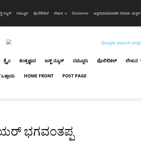
್ಟ್ ನ್ಯೂಸ್
ನಮ್ಮೂರು
ಪೊಲಿಟಿಕಲ್
ಲೇಖನ
Disclaimer
ಆಪ್ತಸಮಾಲೋಚಕ
ರ
ನೇಮ
ಕ
– ಮಕ್ಕಳ 
ಕ್ರೈಂ
ತಂತ್ರಜ್ಞಾನ
ಜಸ್ಟ್ ನ್ಯೂಸ್
ನಮ್ಮೂರು
ಪೊಲಿಟಿಕಲ್
ಲೇಖನ
ಳ ಒತ್ತಾಯ
.
HOME FRONT
POST PAGE
ಲಾಯರ್ ಭಗವಂತಪ್ಪ