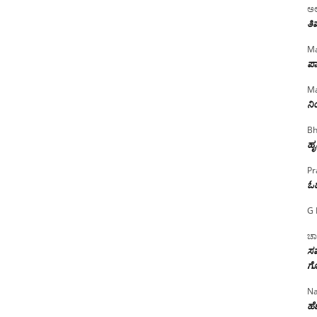
ಅಲ
ತಿ
Ma
ಪಾ
Ma
ನ
Bh
ಹೃ
Pr
ಓ
G 
ಚಾ
ಸಮ
ಗೊ
Na
ಹೆಣ