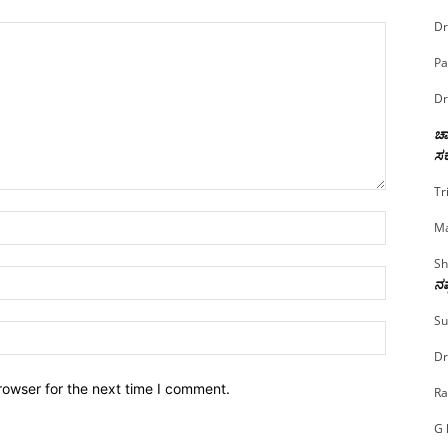
Dr
Pa
Dr
ಚಾ
ಸರ
Tr
Name:*
Ma
Sh
Email:*
ನಷ
Su
Website:
Dr
rowser for the next time I comment.
Ra
G 