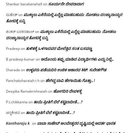
ಸೂರ್ಯನೇ ದೇವರಾದಾಗ
Shankar barakanahall
on
ಮುಕ್ಕಾಲು ಎಕೆರೆಯಲ್ಲಿ ಏನ್ನೆಲ್ಲ‌ ಮಾಡಬಹುದು: ನೋಡಲು ದಂಜ್ಯಾನಾಯ್ಕರ
ಮಹೇಶ್
on
ತೋಟಕ್ಕೆ ಬನ್ನಿ
ಮುಕ್ಕಾಲು ಎಕೆರೆಯಲ್ಲಿ ಏನ್ನೆಲ್ಲ‌ ಮಾಡಬಹುದು: ನೋಡಲು
ಶಂಕರ್ ಬರಕನಹಾಲ್
on
ದಂಜ್ಯಾನಾಯ್ಕರ ತೋಟಕ್ಕೆ ಬನ್ನಿ
ತುಳಿತಕ್ಕೆ ಒಳಗಾದವರ ಮೇಲೆತ್ತಿದ ಸಂತ ಬಸವಣ್ಣ
Pradeep
on
ಅದೊಂದು ತಪ್ಪು ಮಾಡಿದ ವಿದ್ಯಾರ್ಥಿಗಳು ಎದ್ದು ನಿಲ್ಲಿ…
B pradeep kumar
on
ಉಳ್ಳವರು ಪಡೆಯದಿರಿ ಉಚಿತ ಆಹಾರದ ಕಿಟ್: ಸುರೇಶಗೌಡ
Sharada
on
ಹೇಗಿದ್ದ ಬಾವಿ ಹೇಗಾಯಿತು ಗೊತ್ತಾ…!
Panchaksharaiah t h
on
ಹೋಗದಿರಿ ದೇವಳಕ್ಕೆ
Deepika Ramakrishnaiah
on
ತಾಯಿ ಪ್ರೀತಿಗೆ ಬೆಲೆ ಕಟ್ಟಲಾದೀತೆ….?
P.t.chikkanna
on
ತಾಯಿ ಪ್ರೀತಿಗೆ ಬೆಲೆ ಕಟ್ಟಲಾದೀತೆ….?
ಚನ್ನಕೇಶವ
on
Kantharaju k
ಬಾಬಾ ಸಾಹೇಬ್ ಅಂಬೇಡ್ಕರರ ದೃಷ್ಟಿಯಲ್ಲಿ ಆದರ್ಶ ಭಾರತ
on