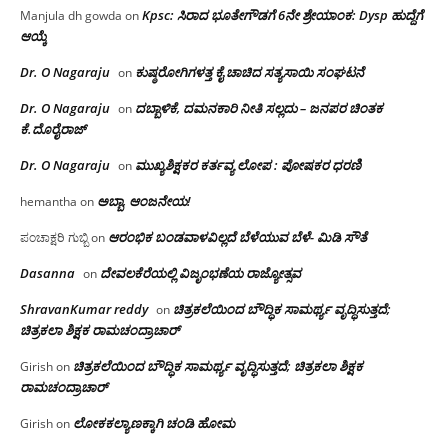
Kpsc: ಸಿರಾದ ಭೂತೇಗೌಡಗೆ 6ನೇ ಶ್ರೇಯಾಂಕ: Dysp ಹುದ್ದೆಗೆ
Manjula dh gowda
on
ಆಯ್ಕೆ
Dr. O Nagaraju
ಕುಷ್ಠರೋಗಿಗಳತ್ತ ಕೈ ಚಾಚಿದ ಸತ್ಯಸಾಯಿ ಸಂಘಟನೆ
on
Dr. O Nagaraju
ದಬ್ಬಾಳಿಕೆ, ದಮನಕಾರಿ ನೀತಿ ಸಲ್ಲದು – ಜನಪರ ಚಿಂತಕ
on
ಕೆ.ದೊರೈರಾಜ್
Dr. O Nagaraju
ಮುಖ್ಯಶಿಕ್ಷಕರ ಕರ್ತವ್ಯ ಲೋಪ : ಪೋಷಕರ ಧರಣಿ
on
ಅಬ್ಬಾ, ಆಂಜನೇಯ!
hemantha
on
ಆರಂಭಿಕ ಬಂಡವಾಳವಿಲ್ಲದೆ ಬೆಳೆಯುವ ಬೆಳೆ- ಮಿಡಿ ಸೌತೆ
ಪಂಚಾಕ್ಷರಿ ಗುಬ್ಬಿ
on
Dasanna
ದೇವಲಕೆರೆಯಲ್ಲಿ ವಿಜೃಂಭಣೆಯ ರಾಜ್ಯೋತ್ಸವ
on
ShravanKumar reddy
ಚಿತ್ರಕಲೆಯಿಂದ ಬೌದ್ಧಿಕ ಸಾಮರ್ಥ್ಯ ವೃದ್ಧಿಸುತ್ತದೆ;
on
ಚಿತ್ರಕಲಾ ಶಿಕ್ಷಕ ರಾಮಚಂದ್ರಾಚಾರ್
ಚಿತ್ರಕಲೆಯಿಂದ ಬೌದ್ಧಿಕ ಸಾಮರ್ಥ್ಯ ವೃದ್ಧಿಸುತ್ತದೆ; ಚಿತ್ರಕಲಾ ಶಿಕ್ಷಕ
Girish
on
ರಾಮಚಂದ್ರಾಚಾರ್
ಲೋಕಕಲ್ಯಾಣಕ್ಕಾಗಿ ಚಂಡಿ ಹೋಮ
Girish
on