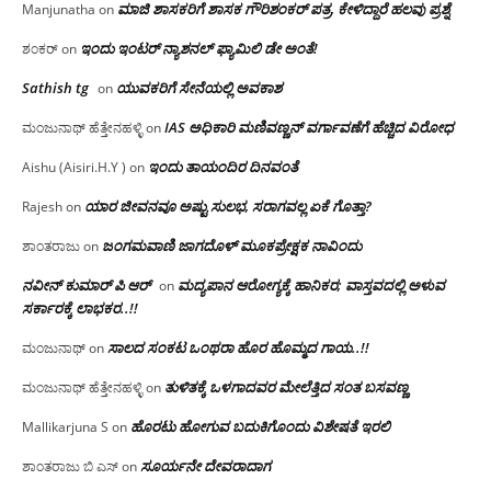
ಮಾಜಿ ಶಾಸಕರಿಗೆ ಶಾಸಕ ಗೌರಿಶಂಕರ್ ಪತ್ರ, ಕೇಳಿದ್ದಾರೆ ಹಲವು ಪ್ರಶ್ನೆ
Manjunatha
on
ಇಂದು ಇಂಟರ್ ನ್ಯಾಶನಲ್ ಫ್ಯಾಮಿಲಿ ಡೇ ಅಂತೆ!
ಶಂಕರ್
on
Sathish tg
ಯುವಕರಿಗೆ ಸೇನೆಯಲ್ಲಿ ಅವಕಾಶ
on
IAS ಅಧಿಕಾರಿ ಮಣಿವಣ್ಣನ್ ವರ್ಗಾವಣೆಗೆ ಹೆಚ್ಚಿದ‌ ವಿರೋಧ
ಮಂಜುನಾಥ್ ಹೆತ್ತೇನಹಳ್ಳಿ
on
ಇಂದು ತಾಯಂದಿರ ದಿನವಂತೆ
Aishu (Aisiri.H.Y )
on
ಯಾರ ಜೀವನವೂ ಅಷ್ಟು ಸುಲಭ, ಸರಾಗವಲ್ಲ ಏಕೆ ಗೊತ್ತಾ?
Rajesh
on
ಜಂಗಮವಾಣಿ ಜಾಗದೊಳ್ ಮೂಕಪ್ರೇಕ್ಷಕ ನಾವಿಂದು
ಶಾಂತರಾಜು
on
ನವೀನ್ ಕುಮಾರ್ ಪಿ ಆರ್
ಮದ್ಯಪಾನ ಆರೋಗ್ಯಕ್ಕೆ ಹಾನಿಕರ; ವಾಸ್ತವದಲ್ಲಿ ಅಳುವ
on
ಸರ್ಕಾರಕ್ಕೆ ಲಾಭಕರ..!!
ಸಾಲದ ಸಂಕಟ ಒಂಥರಾ ಹೊರ ಹೊಮ್ಮದ ಗಾಯ..!!
ಮಂಜುನಾಥ್
on
ತುಳಿತಕ್ಕೆ ಒಳಗಾದವರ ಮೇಲೆತ್ತಿದ ಸಂತ ಬಸವಣ್ಣ
ಮಂಜುನಾಥ್ ಹೆತ್ತೇನಹಳ್ಳಿ
on
ಹೊರಟು ಹೋಗುವ ಬದುಕಿಗೊಂದು ವಿಶೇಷತೆ ಇರಲಿ
Mallikarjuna S
on
ಸೂರ್ಯನೇ ದೇವರಾದಾಗ
ಶಾಂತರಾಜು ಬಿ ಎಸ್
on