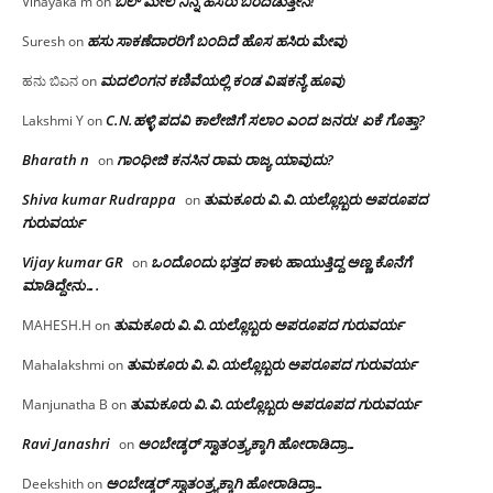
ಬಿಲ್ ಮೇಲೆ ನಿನ್ನ ಹೆಸರು ಬರೆದಿಡುತ್ತೇನೆ!
Vinayaka m
on
ಹಸು ಸಾಕಣೆದಾರರಿಗೆ ಬಂದಿದೆ ಹೊಸ ಹಸಿರು ಮೇವು
Suresh
on
ಮದಲಿಂಗನ ಕಣಿವೆಯಲ್ಲಿ ಕಂಡ ವಿಷಕನ್ಯೆ ಹೂವು
ಹನು ಬಿಎನ
on
C.N.ಹಳ್ಳಿ ಪದವಿ ಕಾಲೇಜಿಗೆ ಸಲಾಂ‌ ಎಂದ ಜನರು! ಏಕೆ ಗೊತ್ತಾ?
Lakshmi Y
on
Bharath n
ಗಾಂಧೀಜಿ ಕನಸಿನ ರಾಮ ರಾಜ್ಯ ಯಾವುದು?
on
Shiva kumar Rudrappa
ತುಮಕೂರು‌ ವಿ.ವಿ.ಯಲ್ಲೊಬ್ಬರು ಅಪರೂಪದ
on
ಗುರುವರ್ಯ
Vijay kumar GR
ಒಂದೊಂದು ಭತ್ತದ ಕಾಳು ಹಾಯುತ್ತಿದ್ದ ಅಣ್ಣ ಕೊನೆಗೆ
on
ಮಾಡಿದ್ದೇನು….
ತುಮಕೂರು‌ ವಿ.ವಿ.ಯಲ್ಲೊಬ್ಬರು ಅಪರೂಪದ ಗುರುವರ್ಯ
MAHESH.H
on
ತುಮಕೂರು‌ ವಿ.ವಿ.ಯಲ್ಲೊಬ್ಬರು ಅಪರೂಪದ ಗುರುವರ್ಯ
Mahalakshmi
on
ತುಮಕೂರು‌ ವಿ.ವಿ.ಯಲ್ಲೊಬ್ಬರು ಅಪರೂಪದ ಗುರುವರ್ಯ
Manjunatha B
on
Ravi Janashri
ಅಂಬೇಡ್ಕರ್ ಸ್ವಾತಂತ್ರ್ಯಕ್ಕಾಗಿ ಹೋರಾಡಿದ್ರಾ…
on
ಅಂಬೇಡ್ಕರ್ ಸ್ವಾತಂತ್ರ್ಯಕ್ಕಾಗಿ ಹೋರಾಡಿದ್ರಾ…
Deekshith
on