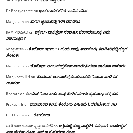
ಕವಿತೆ: ಸಣ್ಣ ಸೂಜಿ
Smiths g kulkarni
on
ಭಾನುವಾರದ ಕವಿತೆ :ಸಾವಿನ ಸನಿಹ
Dr Bhagyashree
on
ಖಾಸಗಿ ಆ್ಯಂಬುಲೆನ್ಸ್ ಗಳಿಗೆ ದರ ನಿಗದಿ
Manjunath
on
ಇಸ್ರೇಲ್ -ಪ್ಯಾಲಿಸ್ತೇನ್ ಸಂಘರ್ಷ:ಜೆರುಸಲೇಮಿನಲ್ಲಿ ಏನು
RAM PRASAD
on
ನಡೆಯುತ್ತಿದೆ ?
ಕೊರೊನಾ: ಇಂದು 13 ಮಂದಿ ಸಾವು, ತುಮಕೂರು, ತಿಪಟೂರಿನಲ್ಲಿ ಹೆಚ್ಚಿದ
ಅಲ್ಲಾಬಕಾಶ್
on
ಸೋಂಕು
‘ಕೊರೊನಾ’ ಅಂಬುಲೆನ್ಸ್ ಕೊಡುವಾಗಲೇ ನಿಯಮ ಪಾಲಿಸದ ಶಾಸಕರು!
Manjunath
on
‘ಕೊರೊನಾ’ ಅಂಬುಲೆನ್ಸ್ ಕೊಡುವಾಗಲೇ ನಿಯಮ ಪಾಲಿಸದ
Manjunath HN
on
ಶಾಸಕರು!
ಕೋವಿಡ್ ನಿಂದ ತಾಯಿ ಸಾವು ಕೇಳಿದ ಮಗಳು ಹೃದಯಾಘಾತಕ್ಕೆ ಬಲಿ
Bharath
on
ಭಾನುವಾರದ ಕವಿತೆ: ಕೊರೊನಾ ಪೀಡಿತರು ಓದಲೇಬೇಕಾದ- ನದಿ
Prakash. B
on
ಕೋರೋಣ
G L Devaraja
on
ಆಸ್ತಿಯಲ್ಲಿ ಹೆಣ್ಣು ಮಕ್ಕಳಿಗೆ ಸಮಭಾಗ; ಅಂಬೇಡ್ಕರ್
ಚಾ ಶಿ ಜಯಕುಮಾರ್ ಕೃಷ್ಣರಾಜಪೇಟೆ
on
ಏನು ಹೇಳಿದ್ರು ಗೊತ್ತಾ, ಏನ್ ತ್ಯಾಗ ಮಾಡಿದ್ರು ಗೊತ್ತಾ…