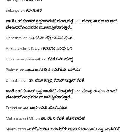
ಕೊಳಲ ಕರೆ
Sukanya
on
ಚಾ ಶಿ ಜಯಕುಮಾರ್ ಕೃಷ್ಣರಾಜಪೇಟೆ.ಮಂಡ್ಯ ಜಿಲ್ಲೆ.
ಮಂಡ್ಯ: ಈ ಸರ್ಕಾರಿ ಶಾಲೆ
on
ನೋಡಿದರೆ ಎಂಥವರೂ ಮೂಕವಿಸ್ಮಿತರಾಗುತ್ತಾರೆ…
ಕವನ ಓದಿ: ಚೆರ್ರಿ ಹೂವಿನ ಪ್ರೇಮ…
Dr rashmi
on
ಕವಿತೆಗೂ ಒಂದು ದಿನ
Anithalakshmi. K. L
on
ಕವಿತೆ ಓದಿ: ಯುದ್ಧ
Dr kalpana viswanath
on
ಯುವ ಜನತೆ ದಿನ: ಕವಿತೆ ಓದಿ- ಯೌವನ
Padmini
on
ಡಾ. ರಜನಿ‌ ಕಣ್ಣಲ್ಲಿ ಕಲೀಲ್ ಗಿಬ್ರಾನ್ ಕವಿತೆ
Dr rashmi
on
ಚಾ ಶಿ ಜಯಕುಮಾರ್ ಕೃಷ್ಣರಾಜಪೇಟೆ.ಮಂಡ್ಯ ಜಿಲ್ಲೆ.
ಮಂಡ್ಯ: ಈ ಸರ್ಕಾರಿ ಶಾಲೆ
on
ನೋಡಿದರೆ ಎಂಥವರೂ ಮೂಕವಿಸ್ಮಿತರಾಗುತ್ತಾರೆ…
ಡಾ. ರಜನಿ ಕವಿತೆ: ಹೊಸ ವರುಷ
Triveni
on
ಡಾ. ರಜನಿ ಕವಿತೆ: ಹೊಸ ವರುಷ
Mahalakshmi MH
on
ಮಳೆಗೆ ನಲುಗಿದ ತುರುವೇಕೆರೆ: ಲಕ್ಷಾಂತರ ರೂಪಾಯಿ ನಷ್ಟ, ಮನೆಗಳಿಗೆ
Sharmith
on