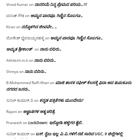
ನಾನರಿಯೆ ನಿನ್ನ ಪ್ರೇಮದ ಪರಿಯ…!!!
Vinod Kumar
on
ಅಮ್ಮನ ವಾರವೂ, ಗಿಣ್ಣಿನ ಸೊಬಗೂ…
ವಸಂತ್ ಗೌಡ
on
ನನ್ನೊಳಗಿನ ಜೀವವೇ……
Kiran
on
ಅಮ್ಮನ ವಾರವೂ, ಗಿಣ್ಣಿನ ಸೊಬಗೂ…
ಲೋಕೇಶ್ ಭೈರನಾಯ್ಕನಹಳ್ಳಿ
on
ಅಮೃತ ಶ್ರೀಕಾಂತ್
ನಾನು ಬಿದಿರು…
on
ನಾನು ಬಿದಿರು…
Akhilesh.m.k
on
ನಾನು ಬಿದಿರು…
Shreya
on
ಮಾಜಿ ಶಾಸಕ ರಫೀಕ್ ಕೆಲಸಕ್ಕೆ ಫಿದಾ ಆದ ತುಮಕೂರು
B.Mohammed Raffi Khan
on
ನಗರದ ಜನರು…
ಕನ್ನಡ ಪತ್ರಿಕೆಗಳು ಮುಂದೇನು?
ಸುನಿಲ್ ಕುಮಾರ್.ವಿ
on
ಅಜ್ಞಾತಿಗಳ ಆತ್ಮ ಚರಿತ್ರೆ
Rajani
on
LockDown: ಇಲ್ನೋಡಿ ಹಳ್ಳಿಗರ ಶೈಲಿ..
Praneeth
on
ಬಸ್, ರೈಲು ಇಲ್ಲ; ವಿ.ವಿ.ಗಳಿಗೆ ರಜೆ ಸಾರಿದ UGC, 9 ಜಿಲ್ಲೆಗಳಲ್ಲಿ
ಸುನಿಲ್ ಕುಮಾರ್
on