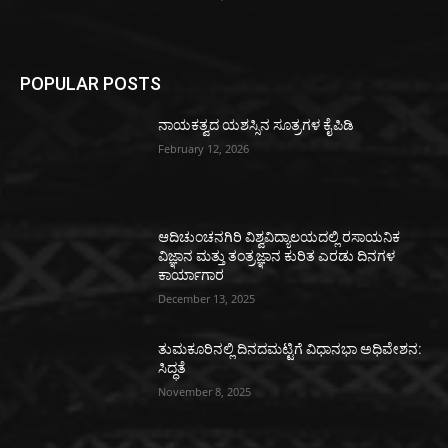
POPULAR POSTS
ನಾಯಕತ್ವದ ಯಶಸ್ಸಿನ ಸೂತ್ರಗಳ ಕೈಪಿಡಿ
February 12, 2026
ಆದಿಚುಂಚನಗಿರಿ ವಿಶ್ವವಿದ್ಯಾಲಯದಲ್ಲಿ ರಸಾಯನಿಕ
ವಿಜ್ಞಾನ ಮತ್ತು ತಂತ್ರಜ್ಞಾನ ಕುರಿತ ಎರಡು ದಿನಗಳ
ಕಾರ್ಯಾಗಾರ
December 13, 2025
ತುಮಕೂರಿನಲ್ಲಿ ದಿನದಮಟ್ಟಿಗೆ ವಿಧಾನಭಾ ಅಧಿವೇಶನ:
ಸಿದ್ಧತೆ
November 8, 2025