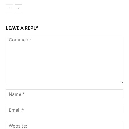
LEAVE A REPLY
Comment:
Na
Ema
Web