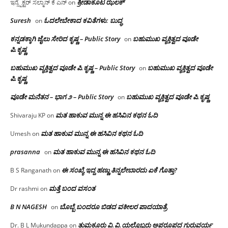
ಕ್ರೀಡಾಕೂಟ ಝಲಕ್
ಇನ್ಸ್ಪೆಕ್ಟರ್ ಸಲ್ಮಾನ್ ಕೆ ಎನ್
on
Suresh
ಓದಲೇಬೇಕಾದ‌ ಕವಿತೆಗಳು: ಬುದ್ಧ
on
ಕನ್ನಡಕ್ಕಾಗಿ ಜೈಲು ಸೇರಿದ ಕೃಷ್ಣ – Public Story
ಬಹುಮುಖ ವ್ಯಕ್ತಿತ್ವದ ವೂಡೇ
on
ಪಿ.ಕೃಷ್ಣ
ಬಹುಮುಖ ವ್ಯಕ್ತಿತ್ವದ ವೂಡೇ ಪಿ.ಕೃಷ್ಣ – Public Story
ಬಹುಮುಖ ವ್ಯಕ್ತಿತ್ವದ ವೂಡೇ
on
ಪಿ.ಕೃಷ್ಣ
ವೂಡೇ ಮನೆತನ – ಭಾಗ ೨ – Public Story
ಬಹುಮುಖ ವ್ಯಕ್ತಿತ್ವದ ವೂಡೇ ಪಿ.ಕೃಷ್ಣ
on
ಮತ ಹಾಕುವ ಮುನ್ನ ಈ ಹಸಿವಿನ ಕಥನ ಓದಿ
Shivaraju KP
on
ಮತ ಹಾಕುವ ಮುನ್ನ ಈ ಹಸಿವಿನ ಕಥನ ಓದಿ
Umesh
on
prasanna
ಮತ ಹಾಕುವ ಮುನ್ನ ಈ ಹಸಿವಿನ ಕಥನ ಓದಿ
on
ಈ ಸಂಖ್ಯೆ ಇದ್ದ ಹಣ್ಣು ತಿನ್ನಲೇಬಾರದು ಏಕೆ ಗೊತ್ತಾ?
B S Ranganath
on
ಮತ್ತೆ ಬಂದ ವಸಂತ
Dr rashmi
on
B N NAGESH
ಬೊಬ್ಬೆ ಬಂದರೂ ಬಿಡದ ವಕೀಲರ ಪಾದಯಾತ್ರೆ
on
ತುಮಕೂರು‌ ವಿ.ವಿ.ಯಲ್ಲೊಬ್ಬರು ಅಪರೂಪದ ಗುರುವರ್ಯ
Dr. B L Mukundappa
on