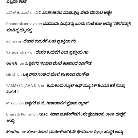
ಎಲ್ಲವೂ ಕಡಿತ
LIC ಖಾಸಗೀಕರಣ ಮಾಡುತ್ತಿಲ್ಲ, ಷೇರು ಮಾರಾಟ ಅಷ್ಟೇ
ಸುನಿಲ್ ಕುಮಾರ್
on
ಬಡಪಾಯಿ ಮಿತ್ರನನ್ನು ಒಂದು ಗಂಟೆ ಕಾಲ ಅರಣ್ಯ ಸಚಿವರನ್ನಾಗಿ
Chandrakanthavh
on
ಮಾಡಿದ್ದ ಚನ್ನಿಗಪ್ಪ!
ದೇವರ ಕುದುರೆಗೆ ವೀಚಿ ಪ್ರಶಸ್ತಿಯ ಗರಿ
admin
on
ದೇವರ ಕುದುರೆಗೆ ವೀಚಿ ಪ್ರಶಸ್ತಿಯ ಗರಿ
Varadendra k
on
Girish
ಒಕ್ಕಲಿಗರ ಸಂಘದ ಮೇಲೆ ಕಿಡಿಕಾರಿದ ರವಿಗೌಡ
on
ಒಕ್ಕಲಿಗರ ಸಂಘದ ಮೇಲೆ ಕಿಡಿಕಾರಿದ ರವಿಗೌಡ
Girish
on
ತುಮಕೂರು ಸ್ಕೂಲ್ ಆಫ್ ಮ್ಯೂಸಿಕ್ ಹಿಂದಿನ ಕತೆ ಗೊತ್ತಾ
YASMEEN JAHA D A
on
ನಿಮಗೆ ?
ಬಳ್ಳಗೆರೆ ಬಿ.ಜಿ. ಗೀತಾಂಜಲಿಗೆ ಪ್ರಥಮ ರ‌್ಯಾಂಕ್
Mrudul
on
Kpsc: ಸಿರಾದ ಭೂತೇಗೌಡಗೆ 6ನೇ ಶ್ರೇಯಾಂಕ: Dysp ಹುದ್ದೆಗೆ
Bharath Kumar
on
ಆಯ್ಕೆ
Madhu
Kpsc: ಸಿರಾದ ಭೂತೇಗೌಡಗೆ 6ನೇ ಶ್ರೇಯಾಂಕ: Dysp ಹುದ್ದೆಗೆ ಆಯ್ಕೆ
on