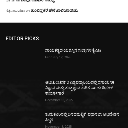
ದೀಪುಗೆ ಜೆಡಿಎಸ್ ಸಾರಥ್ಯ
Girish
on
ತುಂಬಿದ್ದ ಕೆರೆ ಹೇಗೆ ಖಾಲಿಯಾಯಿತು.
ಸತ್ಯನಾರಾಯಣ
on
EDITOR PICKS
ನಾಯಕತ್ವದ ಯಶಸ್ಸಿನ ಸೂತ್ರಗಳ ಕೈಪಿಡಿ
February 12, 2026
ಆದಿಚುಂಚನಗಿರಿ ವಿಶ್ವವಿದ್ಯಾಲಯದಲ್ಲಿ ರಸಾಯನಿಕ
ವಿಜ್ಞಾನ ಮತ್ತು ತಂತ್ರಜ್ಞಾನ ಕುರಿತ ಎರಡು ದಿನಗಳ
ಕಾರ್ಯಾಗಾರ
December 13, 2025
ತುಮಕೂರಿನಲ್ಲಿ ದಿನದಮಟ್ಟಿಗೆ ವಿಧಾನಭಾ ಅಧಿವೇಶನ:
ಸಿದ್ಧತೆ
November 8, 2025