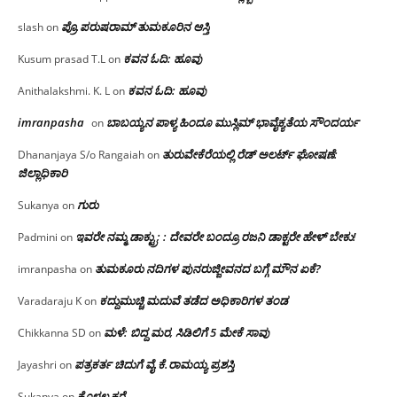
ಪ್ರೊ.ಪರುಷರಾಮ್ ತುಮಕೂರಿನ ಆಸ್ತಿ
slash
on
ಕವನ ಓದಿ: ಹೂವು
Kusum prasad T.L
on
ಕವನ ಓದಿ: ಹೂವು
Anithalakshmi. K. L
on
imranpasha
ಬಾಬಯ್ಯನ ಪಾಳ್ಯ ಹಿಂದೂ ಮುಸ್ಲಿಮ್ ಭಾವೈಕ್ಯತೆಯ ಸೌಂದರ್ಯ
on
ತುರುವೇಕೆರೆಯಲ್ಲಿ ರೆಡ್ ಅಲರ್ಟ್ ಘೋಷಣೆ:
Dhananjaya S/o Rangaiah
on
ಜಿಲ್ಲಾಧಿಕಾರಿ
ಗುರು
Sukanya
on
ಇವರೇ ನಮ್ಮ ಡಾಕ್ಟ್ರು; : ದೇವರೇ ಬಂದ್ರೂ ರಜನಿ ಡಾಕ್ಟರೇ ಹೇಳ್ ಬೇಕು!
Padmini
on
ತುಮಕೂರು ನದಿಗಳ ಪುನರುಜ್ಜೀವನದ ಬಗ್ಗೆ ಮೌನ ಏಕೆ?
imranpasha
on
ಕದ್ದುಮುಚ್ಚಿ ಮದುವೆ ತಡೆದ ಅಧಿಕಾರಿಗಳ ತಂಡ
Varadaraju K
on
ಮಳೆ: ಬಿದ್ದ ಮರ, ಸಿಡಿಲಿಗೆ 5 ಮೇಕೆ ಸಾವು
Chikkanna SD
on
ಪತ್ರಕರ್ತ ಚಿದುಗೆ ವೈ.ಕೆ.ರಾಮಯ್ಯ ಪ್ರಶಸ್ತಿ
Jayashri
on
ಕೊಳಲ ಕರೆ
Sukanya
on