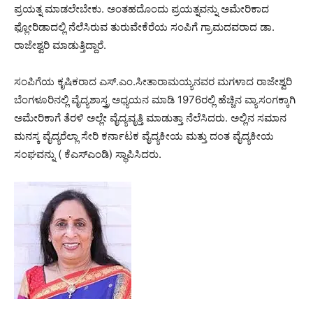
ಪ್ರಯತ್ನ ಮಾಡಲೇಬೇಕು. ಅಂತಹದೊಂದು ಪ್ರಯತ್ನವನ್ನು ಅಮೇರಿಕಾದ
ಫ್ಲೋರಿಡಾದಲ್ಲಿ ನೆಲೆಸಿರುವ ತುರುವೇಕೆರೆಯ ಸಂಪಿಗೆ ಗ್ರಾಮದವರಾದ ಡಾ.
ರಾಜೇಶ್ವರಿ ಮಾಡುತ್ತಿದ್ದಾರೆ.
ಸಂಪಿಗೆಯ ಕೃಷಿಕರಾದ ಎಸ್.ಎಂ.ಸೀತಾರಾಮಯ್ಯನವರ ಮಗಳಾದ ರಾಜೇಶ್ವರಿ
ಬೆಂಗಳೂರಿನಲ್ಲಿ ವೈದ್ಯಶಾಸ್ತ್ರ ಅಧ್ಯಯನ ಮಾಡಿ 1976ರಲ್ಲಿ ಹೆಚ್ಚಿನ ವ್ಯಾಸಂಗಕ್ಕಾಗಿ
ಅಮೇರಿಕಾಗೆ ತೆರಳಿ ಅಲ್ಲೇ ವೈದ್ಯವೃತ್ತಿ ಮಾಡುತ್ತಾ ನೆಲೆಸಿದರು. ಅಲ್ಲಿನ ಸಮಾನ
ಮನಸ್ಕ ವೈದ್ಯರೆಲ್ಲಾ ಸೇರಿ ಕರ್ನಾಟಕ ವೈದ್ಯಕೀಯ ಮತ್ತು ದಂತ ವೈದ್ಯಕೀಯ
ಸಂಘವನ್ನು ( ಕೆಎಸ್‍ಎಂಡಿ) ಸ್ಥಾಪಿಸಿದರು.