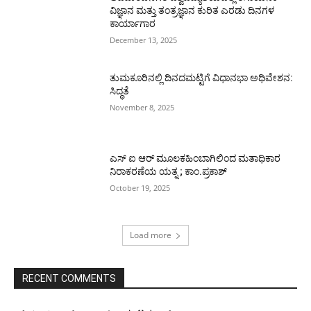
ವಿಜ್ಞಾನ ಮತ್ತು ತಂತ್ರಜ್ಞಾನ ಕುರಿತ ಎರಡು ದಿನಗಳ
ಕಾರ್ಯಾಗಾರ
December 13, 2025
ತುಮಕೂರಿನಲ್ಲಿ ದಿನದಮಟ್ಟಿಗೆ ವಿಧಾನಭಾ ಅಧಿವೇಶನ:
ಸಿದ್ಧತೆ
November 8, 2025
ಎಸ್ ಐ ಆರ್ ಮೂಲಕಹಿಂಬಾಗಿಲಿಂದ ಮತಾಧಿಕಾರ
ನಿರಾಕರಣೆಯ ಯತ್ನ ; ಕಾಂ.ಪ್ರಕಾಶ್
October 19, 2025
Load more
RECENT COMMENTS