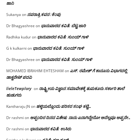
ಹಾನಿ
ನವರಾತ್ರಿ ಕವನ :ಕೆಂಪು
Sukanya
on
ಭಾನುವಾರದ ಕವಿತೆ: ಬೆಟ್ಟ ಜಾರಿ
Dr Bhagyashree
on
ಭಾನುವಾರದ ಕವಿತೆ: ಸುಂಯ್ ಗಾಳಿ
Radhika kudur
on
ಭಾನುವಾರದ ಕವಿತೆ: ಸುಂಯ್ ಗಾಳಿ
G k kulkarni
on
ಭಾನುವಾರದ ಕವಿತೆ: ಸುಂಯ್ ಗಾಳಿ
Dr Bhagyashree
on
ಎಸ್. ರಮೇಶ್ ಗೆ ಕಾನೂನು ವಿಭಾಗದಲ್ಲಿ
MOHAMED IBRAHIM EHTESHAM
on
ಡಾಕ್ಟರೇಟ್ ಪದವಿ
lieleTewplory
ರಾಷ್ಟ್ರೀಯ ವಿಜ್ಞಾನ ಸಮಾವೇಶಕ್ಕೆ‌ ತುಮಕೂರು ಸರ್ಕಾರಿ ಶಾಲೆ
on
ಹುಡುಗರು
ಹಳ್ಳಿಯಲ್ಲೊಂದು ಪರಿಸರ ಸಂಘ ಕಟ್ಟಿ…
Kantharaju JN
on
ಅಪ್ಪಂದಿರ ದಿನದ ವಿಶೇಷ: ನಾನು ಏನಾಗಿದ್ದೇನೋ‌ ಅದೆಲ್ಲವೂ ಅಪ್ಪನೇ…
Dr rashmi
on
ಭಾನುವಾರದ ಕವಿತೆ: ಉಸಿರು
Dr rashmi
on