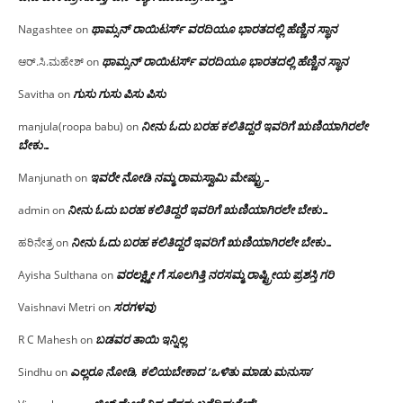
ಥಾಮ್ಸನ್ ರಾಯಿಟರ್ಸ್ ವರದಿಯೂ ಭಾರತದಲ್ಲಿ ಹೆಣ್ಣಿನ ಸ್ಥಾನ‌
Nagashtee
on
ಥಾಮ್ಸನ್ ರಾಯಿಟರ್ಸ್ ವರದಿಯೂ ಭಾರತದಲ್ಲಿ ಹೆಣ್ಣಿನ ಸ್ಥಾನ‌
ಆರ್.ಸಿ.ಮಹೇಶ್
on
ಗುಸು ಗುಸು ಪಿಸು ಪಿಸು
Savitha
on
ನೀನು ಓದು ಬರಹ ಕಲಿತಿದ್ದರೆ ಇವರಿಗೆ ಋಣಿಯಾಗಿರಲೇ
manjula(roopa babu)
on
ಬೇಕು…
ಇವರೇ‌ ನೋಡಿ‌ ನಮ್ಮ‌ ರಾಮಸ್ವಾಮಿ ಮೇಷ್ಟ್ರು…
Manjunath
on
ನೀನು ಓದು ಬರಹ ಕಲಿತಿದ್ದರೆ ಇವರಿಗೆ ಋಣಿಯಾಗಿರಲೇ ಬೇಕು…
admin
on
ನೀನು ಓದು ಬರಹ ಕಲಿತಿದ್ದರೆ ಇವರಿಗೆ ಋಣಿಯಾಗಿರಲೇ ಬೇಕು…
ಹರಿನೇತ್ರ
on
ವರಲಕ್ಷ್ಮೀ ಗೆ ಸೂಲಗಿತ್ತಿ ನರಸಮ್ಮ‌ ರಾಷ್ಟ್ರೀಯ ಪ್ರಶಸ್ತಿ ಗರಿ
Ayisha Sulthana
on
ಸರಗಳವು
Vaishnavi Metri
on
ಬಡವರ ತಾಯಿ ಇನ್ನಿಲ್ಲ
R C Mahesh
on
ಎಲ್ಲರೂ ನೋಡಿ, ಕಲಿಯಬೇಕಾದ ‘ಒಳಿತು ಮಾಡು ಮನುಸಾ’
Sindhu
on