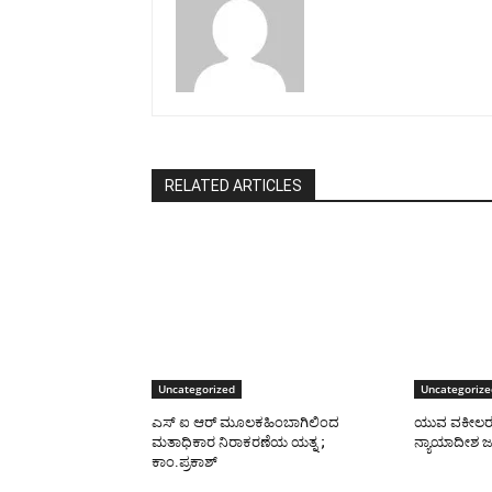
RELATED ARTICLES
Uncategorized
Uncategorize
ಎಸ್ ಐ ಆರ್ ಮೂಲಕಹಿಂಬಾಗಿಲಿಂದ
ಯುವ ವಕೀಲರಲ್ಲ
ಮತಾಧಿಕಾರ ನಿರಾಕರಣೆಯ ಯತ್ನ ;
ನ್ಯಾಯಾದೀಶ 
ಕಾಂ.ಪ್ರಕಾಶ್