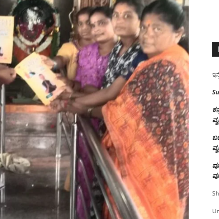
ಇನ್
Su
ಕನ
ವ್ಯ
ಬಹ
ವ್ಯ
ವೂ
ವೂ
Sh
U