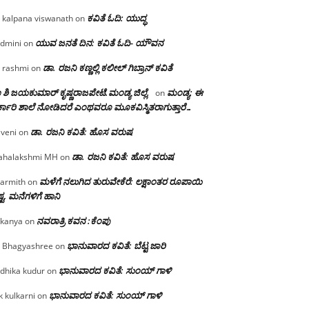
ಕವಿತೆ ಓದಿ: ಯುದ್ಧ
 kalpana viswanath
on
ಯುವ ಜನತೆ ದಿನ: ಕವಿತೆ ಓದಿ- ಯೌವನ
dmini
on
ಡಾ. ರಜನಿ‌ ಕಣ್ಣಲ್ಲಿ ಕಲೀಲ್ ಗಿಬ್ರಾನ್ ಕವಿತೆ
 rashmi
on
 ಶಿ ಜಯಕುಮಾರ್ ಕೃಷ್ಣರಾಜಪೇಟೆ.ಮಂಡ್ಯ ಜಿಲ್ಲೆ.
ಮಂಡ್ಯ: ಈ
on
್ಕಾರಿ ಶಾಲೆ ನೋಡಿದರೆ ಎಂಥವರೂ ಮೂಕವಿಸ್ಮಿತರಾಗುತ್ತಾರೆ…
ಡಾ. ರಜನಿ ಕವಿತೆ: ಹೊಸ ವರುಷ
iveni
on
ಡಾ. ರಜನಿ ಕವಿತೆ: ಹೊಸ ವರುಷ
halakshmi MH
on
ಮಳೆಗೆ ನಲುಗಿದ ತುರುವೇಕೆರೆ: ಲಕ್ಷಾಂತರ ರೂಪಾಯಿ
armith
on
್ಟ, ಮನೆಗಳಿಗೆ ಹಾನಿ
ನವರಾತ್ರಿ ಕವನ :ಕೆಂಪು
kanya
on
ಭಾನುವಾರದ ಕವಿತೆ: ಬೆಟ್ಟ ಜಾರಿ
 Bhagyashree
on
ಭಾನುವಾರದ ಕವಿತೆ: ಸುಂಯ್ ಗಾಳಿ
dhika kudur
on
ಭಾನುವಾರದ ಕವಿತೆ: ಸುಂಯ್ ಗಾಳಿ
k kulkarni
on