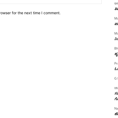
ಅಲ
ತಿ
rowser for the next time I comment.
Ma
ಪಾ
Ma
ನ
Bh
ಹೃ
Pr
ಓ
G 
ಚಾ
ಸಮ
ಗೊ
Na
ಹೆಣ