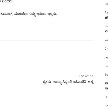
ವೆ ಎಂದರು.
Su
Pa
ವಕುಮಾರ್, ವೆಂಕಟರಂಗಯ್ಯ ಇತರರು ಇದ್ದರು.
ಹೇ
im
ಏಕ
Va
Ch
Ja
Su
Su
Next article
ರೈತರು- ಅರಣ್ಯ ಸಿಬ್ಬಂದಿ ಜಟಾಪಟಿ: ಹಲ್ಲೆ
ಚಾ
ಸರ
Dr
An