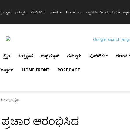
್ಟ್ ನ್ಯೂಸ್
ನಮ್ಮೂರು
ಪೊಲಿಟಿಕಲ್
ಲೇಖನ
Disclaimer
ಆಪ್ತಸಮಾಲೋಚಕ
ರ
ನೇಮ
ಕ
– ಮಕ್ಕಳ 
ಕ್ರೈಂ
ತಂತ್ರಜ್ಞಾನ
ಜಸ್ಟ್ ನ್ಯೂಸ್
ನಮ್ಮೂರು
ಪೊಲಿಟಿಕಲ್
ಲೇಖನ
ಳ ಒತ್ತಾಯ
.
HOME FRONT
POST PAGE
ಸಿದ ಗ್ರಾಮಸ್ಥರು
; ಪ್ರಚಾರ ಆರಂಭಿಸಿದ