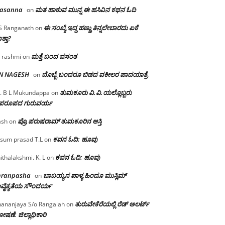
rasanna
ಮತ ಹಾಕುವ ಮುನ್ನ ಈ ಹಸಿವಿನ ಕಥನ ಓದಿ
on
ಈ ಸಂಖ್ಯೆ ಇದ್ದ ಹಣ್ಣು ತಿನ್ನಲೇಬಾರದು ಏಕೆ
S Ranganath
on
ತ್ತಾ?
ಮತ್ತೆ ಬಂದ ವಸಂತ
 rashmi
on
 N NAGESH
ಬೊಬ್ಬೆ ಬಂದರೂ ಬಿಡದ ವಕೀಲರ ಪಾದಯಾತ್ರೆ
on
ತುಮಕೂರು‌ ವಿ.ವಿ.ಯಲ್ಲೊಬ್ಬರು
. B L Mukundappa
on
ಪರೂಪದ ಗುರುವರ್ಯ
ಪ್ರೊ.ಪರುಷರಾಮ್ ತುಮಕೂರಿನ ಆಸ್ತಿ
ash
on
ಕವನ ಓದಿ: ಹೂವು
sum prasad T.L
on
ಕವನ ಓದಿ: ಹೂವು
ithalakshmi. K. L
on
mranpasha
ಬಾಬಯ್ಯನ ಪಾಳ್ಯ ಹಿಂದೂ ಮುಸ್ಲಿಮ್
on
ವೈಕ್ಯತೆಯ ಸೌಂದರ್ಯ
ತುರುವೇಕೆರೆಯಲ್ಲಿ ರೆಡ್ ಅಲರ್ಟ್
ananjaya S/o Rangaiah
on
ಷಣೆ: ಜಿಲ್ಲಾಧಿಕಾರಿ