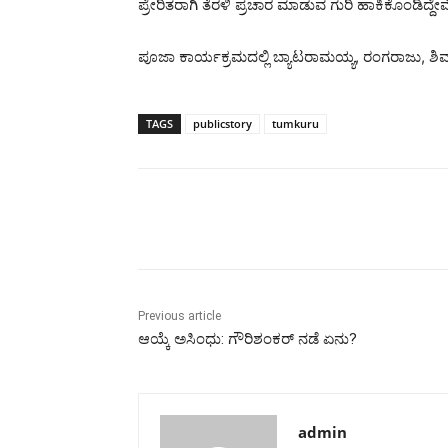
ಪ್ರೇರಿತರಾಗಿ ತೆರಳಿ ಪ್ರಚಾರ ಮಾಡುವ ಗುರಿ ಹಾಕಿಕೊಂಡಿದ್ದೇ
ಪೂಜಾ ಕಾರ್ಯಕ್ರಮದಲ್ಲಿ ಬ್ಯಾಟರಾಮಯ್ಯ, ರಂಗರಾಜು, ಶಿ
TAGS
publicstory
tumkuru
Share
Previous article
ಆಯ್ಕೆ ಅಸಿಂಧು: ಗೌರಿಶಂಕರ್ ನಡೆ ಏನು?
admin