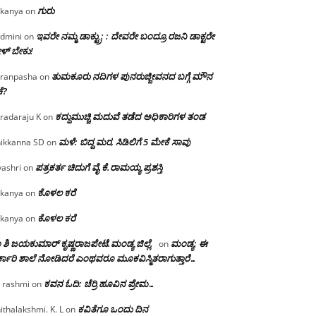
ಗುರು
kanya
on
ಇವರೇ ನಮ್ಮ ಡಾಕ್ಟ್ರು; : ದೇವರೇ ಬಂದ್ರೂ ರಜನಿ ಡಾಕ್ಟರೇ
dmini
on
ಳ್ ಬೇಕು!
ತುಮಕೂರು ನದಿಗಳ ಪುನರುಜ್ಜೀವನದ ಬಗ್ಗೆ ಮೌನ
ranpasha
on
ೆ?
ಕದ್ದುಮುಚ್ಚಿ ಮದುವೆ ತಡೆದ ಅಧಿಕಾರಿಗಳ ತಂಡ
radaraju K
on
ಮಳೆ: ಬಿದ್ದ ಮರ, ಸಿಡಿಲಿಗೆ 5 ಮೇಕೆ ಸಾವು
ikkanna SD
on
ಪತ್ರಕರ್ತ ಚಿದುಗೆ ವೈ.ಕೆ.ರಾಮಯ್ಯ ಪ್ರಶಸ್ತಿ
yashri
on
ಕೊಳಲ ಕರೆ
kanya
on
ಕೊಳಲ ಕರೆ
kanya
on
 ಶಿ ಜಯಕುಮಾರ್ ಕೃಷ್ಣರಾಜಪೇಟೆ.ಮಂಡ್ಯ ಜಿಲ್ಲೆ.
ಮಂಡ್ಯ: ಈ
on
್ಕಾರಿ ಶಾಲೆ ನೋಡಿದರೆ ಎಂಥವರೂ ಮೂಕವಿಸ್ಮಿತರಾಗುತ್ತಾರೆ…
ಕವನ ಓದಿ: ಚೆರ್ರಿ ಹೂವಿನ ಪ್ರೇಮ…
 rashmi
on
ಕವಿತೆಗೂ ಒಂದು ದಿನ
ithalakshmi. K. L
on