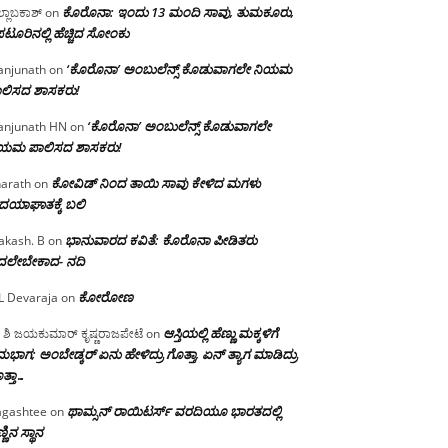
ಕೊರೊನಾ: ಇಂದು 13 ಮಂದಿ ಸಾವು, ತುಮಕೂರು,
್ಲಾಬಕಾಶ್
on
ಪಟೂರಿನಲ್ಲಿ ಹೆಚ್ಚಿದ ಸೋಂಕು
‘ಕೊರೊನಾ’ ಅಂಬುಲೆನ್ಸ್ ಕೊಡುವಾಗಲೇ ನಿಯಮ
njunath
on
ಲಿಸದ ಶಾಸಕರು!
‘ಕೊರೊನಾ’ ಅಂಬುಲೆನ್ಸ್ ಕೊಡುವಾಗಲೇ
njunath HN
on
ಿಯಮ ಪಾಲಿಸದ ಶಾಸಕರು!
ಕೋವಿಡ್ ನಿಂದ ತಾಯಿ ಸಾವು ಕೇಳಿದ ಮಗಳು
arath
on
ದಯಾಘಾತಕ್ಕೆ ಬಲಿ
ಭಾನುವಾರದ ಕವಿತೆ: ಕೊರೊನಾ ಪೀಡಿತರು
akash. B
on
ದಲೇಬೇಕಾದ- ನದಿ
ಕೋರೋಣ
L Devaraja
on
ಆಸ್ತಿಯಲ್ಲಿ ಹೆಣ್ಣು ಮಕ್ಕಳಿಗೆ
 ಶಿ ಜಯಕುಮಾರ್ ಕೃಷ್ಣರಾಜಪೇಟೆ
on
ಭಾಗ; ಅಂಬೇಡ್ಕರ್ ಏನು ಹೇಳಿದ್ರು ಗೊತ್ತಾ, ಏನ್ ತ್ಯಾಗ ಮಾಡಿದ್ರು
ತ್ತಾ…
ಥಾಮ್ಸನ್ ರಾಯಿಟರ್ಸ್ ವರದಿಯೂ ಭಾರತದಲ್ಲಿ
gashtee
on
್ಣಿನ ಸ್ಥಾನ‌