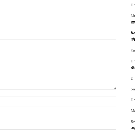
Dr
M
ಕಾ
li
ಸರ
Ka
Dr
ಅದ
Dr
Sm
Name:*
Dr
Ma
Email:*
R
ಏನ
Website: