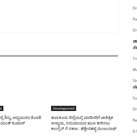
Dr
Pa
Dr
ಚಾ
ಸರ
Tr
Ma
Sh
ನಷ
Su
d
Uncategorized
Dr
ಿ ಶಿಸ್ತು, ಅಧ್ಯಯನದ ಕೊರತೆ:
ತುಮಕೂರು ಜಿಲ್ಲೆಯಲ್ಲಿ ಮಾದಿಗರಿಗೆ ಚಾರಿತ್ರಿಕ
Ra
ಜಯಂತ್ ಕುಮಾರ್
ಅನ್ಯಾಯ, ಸಮುದಾಯದ ಋಣ ತೀರಿಸಲು
ಕಾಂಗ್ರೆಸ್ ಗೆ ಸಕಾಲ : ಹೆತ್ತೇನಹಳ್ಳಿ ಮಂಜುನಾಥ್
G 