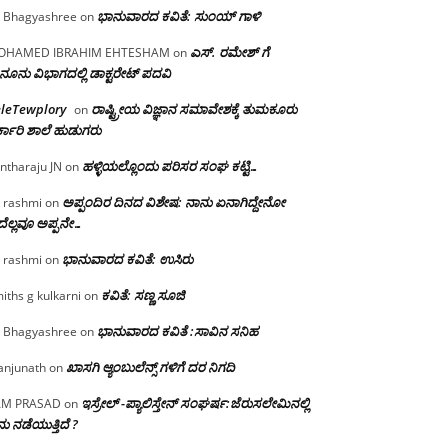
ಭಾನುವಾರದ ಕವಿತೆ: ಸುಂಯ್ ಗಾಳಿ
 Bhagyashree
on
ಎಸ್. ರಮೇಶ್ ಗೆ
OHAMED IBRAHIM EHTESHAM
on
ನೂನು ವಿಭಾಗದಲ್ಲಿ ಡಾಕ್ಟರೇಟ್ ಪದವಿ
eleTewplory
ರಾಷ್ಟ್ರೀಯ ವಿಜ್ಞಾನ ಸಮಾವೇಶಕ್ಕೆ‌ ತುಮಕೂರು
on
್ಕಾರಿ ಶಾಲೆ ಹುಡುಗರು
ಹಳ್ಳಿಯಲ್ಲೊಂದು ಪರಿಸರ ಸಂಘ ಕಟ್ಟಿ…
ntharaju JN
on
ಅಪ್ಪಂದಿರ ದಿನದ ವಿಶೇಷ: ನಾನು ಏನಾಗಿದ್ದೇನೋ‌
 rashmi
on
ೆಲ್ಲವೂ ಅಪ್ಪನೇ…
ಭಾನುವಾರದ ಕವಿತೆ: ಉಸಿರು
 rashmi
on
ಕವಿತೆ: ಸಣ್ಣ ಸೂಜಿ
iths g kulkarni
on
ಭಾನುವಾರದ ಕವಿತೆ :ಸಾವಿನ ಸನಿಹ
 Bhagyashree
on
ಖಾಸಗಿ ಆ್ಯಂಬುಲೆನ್ಸ್ ಗಳಿಗೆ ದರ ನಿಗದಿ
njunath
on
ಇಸ್ರೇಲ್ -ಪ್ಯಾಲಿಸ್ತೇನ್ ಸಂಘರ್ಷ:ಜೆರುಸಲೇಮಿನಲ್ಲಿ
AM PRASAD
on
ು ನಡೆಯುತ್ತಿದೆ ?