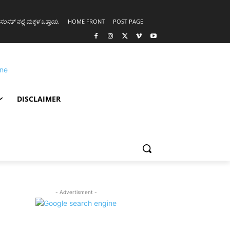
ಸಂಸತ್ ನಲ್ಲಿ ಮಕ್ಕಳ ಒತ್ತಾಯ
.
HOME FRONT
POST PAGE
DISCLAIMER
- Advertisment -