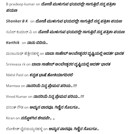
ದೋಣಿ ಮುಳುಗುವ ಭಯದಲ್ಲೇ ಸಾಗುತ್ತಿದೆ ನನ್ನ ಪತ್ರಿಕಾ
B pradeep kumar
on
ಪಯಣ
Shankar B K
ದೋಣಿ ಮುಳುಗುವ ಭಯದಲ್ಲೇ ಸಾಗುತ್ತಿದೆ ನನ್ನ ಪತ್ರಿಕಾ ಪಯಣ
on
ದೋಣಿ ಮುಳುಗುವ ಭಯದಲ್ಲೇ ಸಾಗುತ್ತಿದೆ ನನ್ನ ಪತ್ರಿಕಾ ಪಯಣ
ಸುನಿಲ್ ಕುಮಾರ್.ವಿ
on
Karthik
ನಾನು ಬಿದಿರು…
on
ಬಾಬಾ ಸಾಹೇಬ್ ಅಂಬೇಡ್ಕರರ ದೃಷ್ಟಿಯಲ್ಲಿ ಆದರ್ಶ ಭಾರತ
ಮಂಜುನಾಥ್ ಹೆತ್ತೇನಹಳ್ಳಿ
on
ಬಾಬಾ ಸಾಹೇಬ್ ಅಂಬೇಡ್ಕರರ ದೃಷ್ಟಿಯಲ್ಲಿ ಆದರ್ಶ ಭಾರತ
Srinivasa rk
on
ಕನ್ನಡ ಭಾಷೆ ಶೋಕಿಯಾಗದಿರಲಿ
Nikhil Patil
on
ನಾನರಿಯೆ ನಿನ್ನ ಪ್ರೇಮದ ಪರಿಯ…!!!
Mamtaa
on
ನಾನರಿಯೆ ನಿನ್ನ ಪ್ರೇಮದ ಪರಿಯ…!!!
Vinod Kumar
on
ಅಮ್ಮನ ವಾರವೂ, ಗಿಣ್ಣಿನ ಸೊಬಗೂ…
ವಸಂತ್ ಗೌಡ
on
ನನ್ನೊಳಗಿನ ಜೀವವೇ……
Kiran
on
ಅಮ್ಮನ ವಾರವೂ, ಗಿಣ್ಣಿನ ಸೊಬಗೂ…
ಲೋಕೇಶ್ ಭೈರನಾಯ್ಕನಹಳ್ಳಿ
on