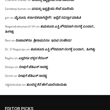
ವಯಸ್ಸು ಇಪ್ಪತ್ತೆಂಟು ಸೇವೆ ನೂರೆಂಟು
Sandeep kumar
on
ಮೈಸೂರು, ಕರ್ನಾಟಕವಾಗಿದ್ದೇಗೆ?; ಇಲ್ಲಿದೆ ಸವಿಸ್ತಾರ ಮಾಹಿತಿ
giri
on
ತುಮಕೂರು ಎಸ್ಪಿ ಕೌರವನಾಗಿ ರಂಗಕ್ಕೆ ಬಂದಾಗ…
Nagendrakumarsh SH
on
ಹೀಗಿತ್ತು
ದೀಪಾವಳಿಗೂ ಶ್ರೀರಾಮನಿಗೂ ಇರುವ ನಂಟೇನು?
Ravi
on
ತುಮಕೂರು ಎಸ್ಪಿ ಕೌರವನಾಗಿ ರಂಗಕ್ಕೆ ಬಂದಾಗ… ಹೀಗಿತ್ತು
Dr. O Nagaraju
on
ಎಲ್ಲರಿಗೂ ದಕ್ಕದ ಕೆಬಿಎಸ್
Raghu
on
ದೀಪುಗೆ ಜೆಡಿಎಸ್ ಸಾರಥ್ಯ
Deepu
on
ದೀಪುಗೆ ಜೆಡಿಎಸ್ ಸಾರಥ್ಯ
Girish
on
ತುಂಬಿದ್ದ ಕೆರೆ ಹೇಗೆ ಖಾಲಿಯಾಯಿತು.
ಸತ್ಯನಾರಾಯಣ
on
EDITOR PICKS