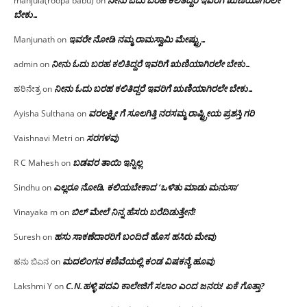
ನೀನು ಓದು ಬರಹ ಕಲಿತಿದ್ದರೆ ಇವರಿಗೆ ಋಣಿಯಾಗಿರಲೇ
manjula(roopa babu)
on
ಬೇಕು…
ಇವರೇ‌ ನೋಡಿ‌ ನಮ್ಮ‌ ರಾಮಸ್ವಾಮಿ ಮೇಷ್ಟ್ರು…
Manjunath
on
ನೀನು ಓದು ಬರಹ ಕಲಿತಿದ್ದರೆ ಇವರಿಗೆ ಋಣಿಯಾಗಿರಲೇ ಬೇಕು…
admin
on
ನೀನು ಓದು ಬರಹ ಕಲಿತಿದ್ದರೆ ಇವರಿಗೆ ಋಣಿಯಾಗಿರಲೇ ಬೇಕು…
ಹರಿನೇತ್ರ
on
ವರಲಕ್ಷ್ಮೀ ಗೆ ಸೂಲಗಿತ್ತಿ ನರಸಮ್ಮ‌ ರಾಷ್ಟ್ರೀಯ ಪ್ರಶಸ್ತಿ ಗರಿ
Ayisha Sulthana
on
ಸರಗಳವು
Vaishnavi Metri
on
ಬಡವರ ತಾಯಿ ಇನ್ನಿಲ್ಲ
R C Mahesh
on
ಎಲ್ಲರೂ ನೋಡಿ, ಕಲಿಯಬೇಕಾದ ‘ಒಳಿತು ಮಾಡು ಮನುಸಾ’
Sindhu
on
ಬಿಲ್ ಮೇಲೆ ನಿನ್ನ ಹೆಸರು ಬರೆದಿಡುತ್ತೇನೆ!
Vinayaka m
on
ಹಸು ಸಾಕಣೆದಾರರಿಗೆ ಬಂದಿದೆ ಹೊಸ ಹಸಿರು ಮೇವು
Suresh
on
ಮದಲಿಂಗನ ಕಣಿವೆಯಲ್ಲಿ ಕಂಡ ವಿಷಕನ್ಯೆ ಹೂವು
ಹನು ಬಿಎನ
on
C.N.ಹಳ್ಳಿ ಪದವಿ ಕಾಲೇಜಿಗೆ ಸಲಾಂ‌ ಎಂದ ಜನರು! ಏಕೆ ಗೊತ್ತಾ?
Lakshmi Y
on