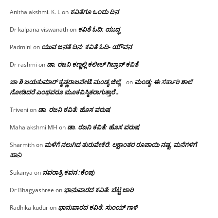
ಕವಿತೆಗೂ ಒಂದು ದಿನ
Anithalakshmi. K. L
on
ಕವಿತೆ ಓದಿ: ಯುದ್ಧ
Dr kalpana viswanath
on
ಯುವ ಜನತೆ ದಿನ: ಕವಿತೆ ಓದಿ- ಯೌವನ
Padmini
on
ಡಾ. ರಜನಿ‌ ಕಣ್ಣಲ್ಲಿ ಕಲೀಲ್ ಗಿಬ್ರಾನ್ ಕವಿತೆ
Dr rashmi
on
ಚಾ ಶಿ ಜಯಕುಮಾರ್ ಕೃಷ್ಣರಾಜಪೇಟೆ.ಮಂಡ್ಯ ಜಿಲ್ಲೆ.
ಮಂಡ್ಯ: ಈ ಸರ್ಕಾರಿ ಶಾಲೆ
on
ನೋಡಿದರೆ ಎಂಥವರೂ ಮೂಕವಿಸ್ಮಿತರಾಗುತ್ತಾರೆ…
ಡಾ. ರಜನಿ ಕವಿತೆ: ಹೊಸ ವರುಷ
Triveni
on
ಡಾ. ರಜನಿ ಕವಿತೆ: ಹೊಸ ವರುಷ
Mahalakshmi MH
on
ಮಳೆಗೆ ನಲುಗಿದ ತುರುವೇಕೆರೆ: ಲಕ್ಷಾಂತರ ರೂಪಾಯಿ ನಷ್ಟ, ಮನೆಗಳಿಗೆ
Sharmith
on
ಹಾನಿ
ನವರಾತ್ರಿ ಕವನ :ಕೆಂಪು
Sukanya
on
ಭಾನುವಾರದ ಕವಿತೆ: ಬೆಟ್ಟ ಜಾರಿ
Dr Bhagyashree
on
ಭಾನುವಾರದ ಕವಿತೆ: ಸುಂಯ್ ಗಾಳಿ
Radhika kudur
on