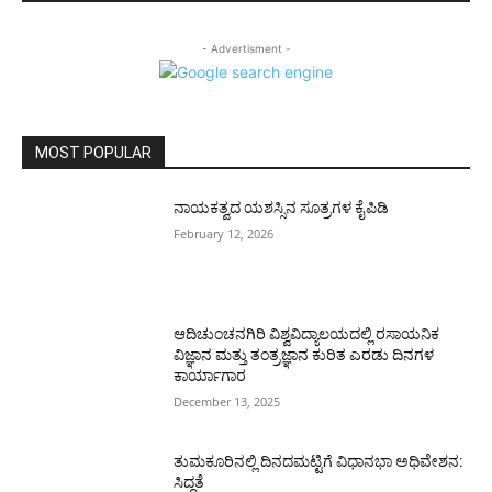
- Advertisment -
MOST POPULAR
ನಾಯಕತ್ವದ ಯಶಸ್ಸಿನ ಸೂತ್ರಗಳ ಕೈಪಿಡಿ
February 12, 2026
ಆದಿಚುಂಚನಗಿರಿ ವಿಶ್ವವಿದ್ಯಾಲಯದಲ್ಲಿ ರಸಾಯನಿಕ
ವಿಜ್ಞಾನ ಮತ್ತು ತಂತ್ರಜ್ಞಾನ ಕುರಿತ ಎರಡು ದಿನಗಳ
ಕಾರ್ಯಾಗಾರ
December 13, 2025
ತುಮಕೂರಿನಲ್ಲಿ ದಿನದಮಟ್ಟಿಗೆ ವಿಧಾನಭಾ ಅಧಿವೇಶನ:
ಸಿದ್ಧತೆ