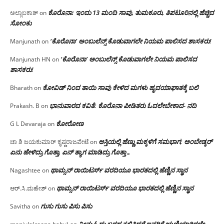
ಕೊರೊನಾ: ಇಂದು 13 ಮಂದಿ ಸಾವು, ತುಮಕೂರು, ತಿಪಟೂರಿನಲ್ಲಿ ಹೆಚ್ಚಿದ
ಅಲ್ಲಾಬಕಾಶ್
on
ಸೋಂಕು
‘ಕೊರೊನಾ’ ಅಂಬುಲೆನ್ಸ್ ಕೊಡುವಾಗಲೇ ನಿಯಮ ಪಾಲಿಸದ ಶಾಸಕರು!
Manjunath
on
‘ಕೊರೊನಾ’ ಅಂಬುಲೆನ್ಸ್ ಕೊಡುವಾಗಲೇ ನಿಯಮ ಪಾಲಿಸದ
Manjunath HN
on
ಶಾಸಕರು!
ಕೋವಿಡ್ ನಿಂದ ತಾಯಿ ಸಾವು ಕೇಳಿದ ಮಗಳು ಹೃದಯಾಘಾತಕ್ಕೆ ಬಲಿ
Bharath
on
ಭಾನುವಾರದ ಕವಿತೆ: ಕೊರೊನಾ ಪೀಡಿತರು ಓದಲೇಬೇಕಾದ- ನದಿ
Prakash. B
on
ಕೋರೋಣ
G L Devaraja
on
ಆಸ್ತಿಯಲ್ಲಿ ಹೆಣ್ಣು ಮಕ್ಕಳಿಗೆ ಸಮಭಾಗ; ಅಂಬೇಡ್ಕರ್
ಚಾ ಶಿ ಜಯಕುಮಾರ್ ಕೃಷ್ಣರಾಜಪೇಟೆ
on
ಏನು ಹೇಳಿದ್ರು ಗೊತ್ತಾ, ಏನ್ ತ್ಯಾಗ ಮಾಡಿದ್ರು ಗೊತ್ತಾ…
ಥಾಮ್ಸನ್ ರಾಯಿಟರ್ಸ್ ವರದಿಯೂ ಭಾರತದಲ್ಲಿ ಹೆಣ್ಣಿನ ಸ್ಥಾನ‌
Nagashtee
on
ಥಾಮ್ಸನ್ ರಾಯಿಟರ್ಸ್ ವರದಿಯೂ ಭಾರತದಲ್ಲಿ ಹೆಣ್ಣಿನ ಸ್ಥಾನ‌
ಆರ್.ಸಿ.ಮಹೇಶ್
on
ಗುಸು ಗುಸು ಪಿಸು ಪಿಸು
Savitha
on