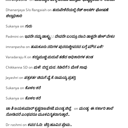
ತುರುವೇಕೆರೆಯಲ್ಲಿ ರೆಡ್ ಅಲರ್ಟ್ ಘೋಷಣೆ:
Dhananjaya S/o Rangaiah
on
ಜಿಲ್ಲಾಧಿಕಾರಿ
ಗುರು
Sukanya
on
ಇವರೇ ನಮ್ಮ ಡಾಕ್ಟ್ರು; : ದೇವರೇ ಬಂದ್ರೂ ರಜನಿ ಡಾಕ್ಟರೇ ಹೇಳ್ ಬೇಕು!
Padmini
on
ತುಮಕೂರು ನದಿಗಳ ಪುನರುಜ್ಜೀವನದ ಬಗ್ಗೆ ಮೌನ ಏಕೆ?
imranpasha
on
ಕದ್ದುಮುಚ್ಚಿ ಮದುವೆ ತಡೆದ ಅಧಿಕಾರಿಗಳ ತಂಡ
Varadaraju K
on
ಮಳೆ: ಬಿದ್ದ ಮರ, ಸಿಡಿಲಿಗೆ 5 ಮೇಕೆ ಸಾವು
Chikkanna SD
on
ಪತ್ರಕರ್ತ ಚಿದುಗೆ ವೈ.ಕೆ.ರಾಮಯ್ಯ ಪ್ರಶಸ್ತಿ
Jayashri
on
ಕೊಳಲ ಕರೆ
Sukanya
on
ಕೊಳಲ ಕರೆ
Sukanya
on
ಚಾ ಶಿ ಜಯಕುಮಾರ್ ಕೃಷ್ಣರಾಜಪೇಟೆ.ಮಂಡ್ಯ ಜಿಲ್ಲೆ.
ಮಂಡ್ಯ: ಈ ಸರ್ಕಾರಿ ಶಾಲೆ
on
ನೋಡಿದರೆ ಎಂಥವರೂ ಮೂಕವಿಸ್ಮಿತರಾಗುತ್ತಾರೆ…
ಕವನ ಓದಿ: ಚೆರ್ರಿ ಹೂವಿನ ಪ್ರೇಮ…
Dr rashmi
on