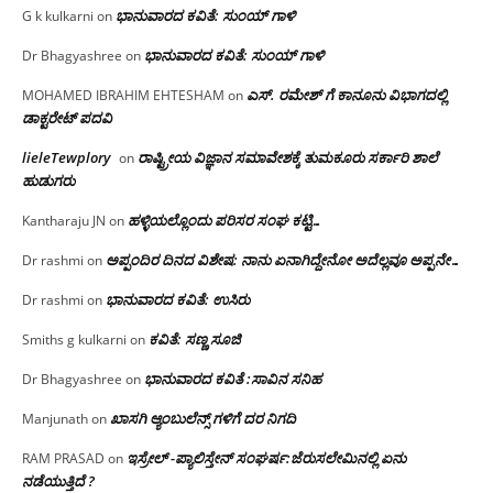
ಭಾನುವಾರದ ಕವಿತೆ: ಸುಂಯ್ ಗಾಳಿ
G k kulkarni
on
ಭಾನುವಾರದ ಕವಿತೆ: ಸುಂಯ್ ಗಾಳಿ
Dr Bhagyashree
on
ಎಸ್. ರಮೇಶ್ ಗೆ ಕಾನೂನು ವಿಭಾಗದಲ್ಲಿ
MOHAMED IBRAHIM EHTESHAM
on
ಡಾಕ್ಟರೇಟ್ ಪದವಿ
lieleTewplory
ರಾಷ್ಟ್ರೀಯ ವಿಜ್ಞಾನ ಸಮಾವೇಶಕ್ಕೆ‌ ತುಮಕೂರು ಸರ್ಕಾರಿ ಶಾಲೆ
on
ಹುಡುಗರು
ಹಳ್ಳಿಯಲ್ಲೊಂದು ಪರಿಸರ ಸಂಘ ಕಟ್ಟಿ…
Kantharaju JN
on
ಅಪ್ಪಂದಿರ ದಿನದ ವಿಶೇಷ: ನಾನು ಏನಾಗಿದ್ದೇನೋ‌ ಅದೆಲ್ಲವೂ ಅಪ್ಪನೇ…
Dr rashmi
on
ಭಾನುವಾರದ ಕವಿತೆ: ಉಸಿರು
Dr rashmi
on
ಕವಿತೆ: ಸಣ್ಣ ಸೂಜಿ
Smiths g kulkarni
on
ಭಾನುವಾರದ ಕವಿತೆ :ಸಾವಿನ ಸನಿಹ
Dr Bhagyashree
on
ಖಾಸಗಿ ಆ್ಯಂಬುಲೆನ್ಸ್ ಗಳಿಗೆ ದರ ನಿಗದಿ
Manjunath
on
ಇಸ್ರೇಲ್ -ಪ್ಯಾಲಿಸ್ತೇನ್ ಸಂಘರ್ಷ:ಜೆರುಸಲೇಮಿನಲ್ಲಿ ಏನು
RAM PRASAD
on
ನಡೆಯುತ್ತಿದೆ ?