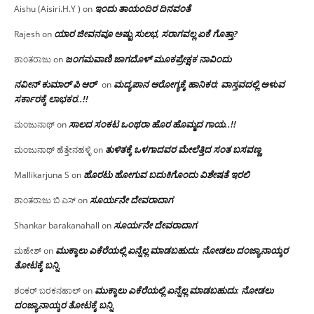
ಇಂದು ತಾಯಂದಿರ ದಿನವಂತೆ
Aishu (Aisiri.H.Y )
on
ಯಾರ ಜೀವನವೂ ಅಷ್ಟು ಸುಲಭ, ಸರಾಗವಲ್ಲ ಏಕೆ ಗೊತ್ತಾ?
Rajesh
on
ಜಂಗಮವಾಣಿ ಜಾಗದೊಳ್ ಮೂಕಪ್ರೇಕ್ಷಕ ನಾವಿಂದು
ಶಾಂತರಾಜು
on
ನವೀನ್ ಕುಮಾರ್ ಪಿ ಆರ್
ಮದ್ಯಪಾನ ಆರೋಗ್ಯಕ್ಕೆ ಹಾನಿಕರ; ವಾಸ್ತವದಲ್ಲಿ ಅಳುವ
on
ಸರ್ಕಾರಕ್ಕೆ ಲಾಭಕರ..!!
ಸಾಲದ ಸಂಕಟ ಒಂಥರಾ ಹೊರ ಹೊಮ್ಮದ ಗಾಯ..!!
ಮಂಜುನಾಥ್
on
ತುಳಿತಕ್ಕೆ ಒಳಗಾದವರ ಮೇಲೆತ್ತಿದ ಸಂತ ಬಸವಣ್ಣ
ಮಂಜುನಾಥ್ ಹೆತ್ತೇನಹಳ್ಳಿ
on
ಹೊರಟು ಹೋಗುವ ಬದುಕಿಗೊಂದು ವಿಶೇಷತೆ ಇರಲಿ
Mallikarjuna S
on
ಸೂರ್ಯನೇ ದೇವರಾದಾಗ
ಶಾಂತರಾಜು ಬಿ ಎಸ್
on
ಸೂರ್ಯನೇ ದೇವರಾದಾಗ
Shankar barakanahall
on
ಮುಕ್ಕಾಲು ಎಕೆರೆಯಲ್ಲಿ ಏನ್ನೆಲ್ಲ‌ ಮಾಡಬಹುದು: ನೋಡಲು ದಂಜ್ಯಾನಾಯ್ಕರ
ಮಹೇಶ್
on
ತೋಟಕ್ಕೆ ಬನ್ನಿ
ಮುಕ್ಕಾಲು ಎಕೆರೆಯಲ್ಲಿ ಏನ್ನೆಲ್ಲ‌ ಮಾಡಬಹುದು: ನೋಡಲು
ಶಂಕರ್ ಬರಕನಹಾಲ್
on
ದಂಜ್ಯಾನಾಯ್ಕರ ತೋಟಕ್ಕೆ ಬನ್ನಿ