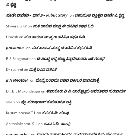
ಪಿ.ಕೃಷ್ಣ
ವೂಡೇ ಮನೆತನ – ಭಾಗ ೨ – Public Story
ಬಹುಮುಖ ವ್ಯಕ್ತಿತ್ವದ ವೂಡೇ ಪಿ.ಕೃಷ್ಣ
on
ಮತ ಹಾಕುವ ಮುನ್ನ ಈ ಹಸಿವಿನ ಕಥನ ಓದಿ
Shivaraju KP
on
ಮತ ಹಾಕುವ ಮುನ್ನ ಈ ಹಸಿವಿನ ಕಥನ ಓದಿ
Umesh
on
prasanna
ಮತ ಹಾಕುವ ಮುನ್ನ ಈ ಹಸಿವಿನ ಕಥನ ಓದಿ
on
ಈ ಸಂಖ್ಯೆ ಇದ್ದ ಹಣ್ಣು ತಿನ್ನಲೇಬಾರದು ಏಕೆ ಗೊತ್ತಾ?
B S Ranganath
on
ಮತ್ತೆ ಬಂದ ವಸಂತ
Dr rashmi
on
B N NAGESH
ಬೊಬ್ಬೆ ಬಂದರೂ ಬಿಡದ ವಕೀಲರ ಪಾದಯಾತ್ರೆ
on
ತುಮಕೂರು‌ ವಿ.ವಿ.ಯಲ್ಲೊಬ್ಬರು ಅಪರೂಪದ ಗುರುವರ್ಯ
Dr. B L Mukundappa
on
ಪ್ರೊ.ಪರುಷರಾಮ್ ತುಮಕೂರಿನ ಆಸ್ತಿ
slash
on
ಕವನ ಓದಿ: ಹೂವು
Kusum prasad T.L
on
ಕವನ ಓದಿ: ಹೂವು
Anithalakshmi. K. L
on
imranpasha
ಬಾಬಯ್ಯನ ಪಾಳ್ಯ ಹಿಂದೂ ಮುಸ್ಲಿಮ್ ಭಾವೈಕ್ಯತೆಯ ಸೌಂದರ್ಯ
on