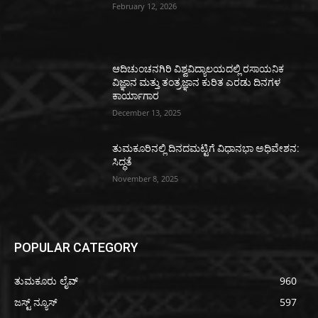
February 12, 2026
ಆದಿಚುಂಚನಗಿರಿ ವಿಶ್ವವಿದ್ಯಾಲಯದಲ್ಲಿ ರಸಾಯನಿಕ
ವಿಜ್ಞಾನ ಮತ್ತು ತಂತ್ರಜ್ಞಾನ ಕುರಿತ ಎರಡು ದಿನಗಳ
ಕಾರ್ಯಾಗಾರ
December 13, 2025
ತುಮಕೂರಿನಲ್ಲಿ ದಿನದಮಟ್ಟಿಗೆ ವಿಧಾನಭಾ ಅಧಿವೇಶನ:
ಸಿದ್ಧತೆ
November 8, 2025
POPULAR CATEGORY
ತುಮಕೂರು ಲೈವ್
960
ಜಸ್ಟ್ ನ್ಯೂಸ್
597