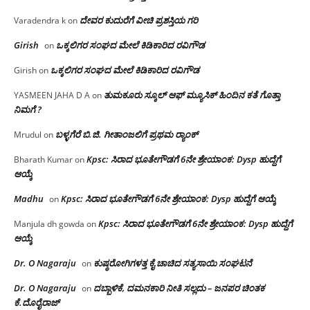
ದೇವರ ಕುದುರೆಗೆ ವೀಚಿ ಪ್ರಶಸ್ತಿಯ ಗರಿ
Varadendra k
on
Girish
ಒಕ್ಕಲಿಗರ ಸಂಘದ ಮೇಲೆ ಕಿಡಿಕಾರಿದ ರವಿಗೌಡ
on
ಒಕ್ಕಲಿಗರ ಸಂಘದ ಮೇಲೆ ಕಿಡಿಕಾರಿದ ರವಿಗೌಡ
Girish
on
ತುಮಕೂರು ಸ್ಕೂಲ್ ಆಫ್ ಮ್ಯೂಸಿಕ್ ಹಿಂದಿನ ಕತೆ ಗೊತ್ತಾ
YASMEEN JAHA D A
on
ನಿಮಗೆ ?
ಬಳ್ಳಗೆರೆ ಬಿ.ಜಿ. ಗೀತಾಂಜಲಿಗೆ ಪ್ರಥಮ ರ‌್ಯಾಂಕ್
Mrudul
on
Kpsc: ಸಿರಾದ ಭೂತೇಗೌಡಗೆ 6ನೇ ಶ್ರೇಯಾಂಕ: Dysp ಹುದ್ದೆಗೆ
Bharath Kumar
on
ಆಯ್ಕೆ
Madhu
Kpsc: ಸಿರಾದ ಭೂತೇಗೌಡಗೆ 6ನೇ ಶ್ರೇಯಾಂಕ: Dysp ಹುದ್ದೆಗೆ ಆಯ್ಕೆ
on
Kpsc: ಸಿರಾದ ಭೂತೇಗೌಡಗೆ 6ನೇ ಶ್ರೇಯಾಂಕ: Dysp ಹುದ್ದೆಗೆ
Manjula dh gowda
on
ಆಯ್ಕೆ
Dr. O Nagaraju
ಕುಷ್ಠರೋಗಿಗಳತ್ತ ಕೈ ಚಾಚಿದ ಸತ್ಯಸಾಯಿ ಸಂಘಟನೆ
on
Dr. O Nagaraju
ದಬ್ಬಾಳಿಕೆ, ದಮನಕಾರಿ ನೀತಿ ಸಲ್ಲದು – ಜನಪರ ಚಿಂತಕ
on
ಕೆ.ದೊರೈರಾಜ್