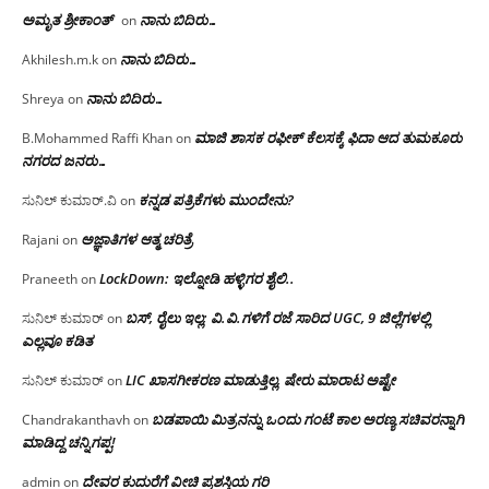
ಅಮೃತ ಶ್ರೀಕಾಂತ್
ನಾನು ಬಿದಿರು…
on
ನಾನು ಬಿದಿರು…
Akhilesh.m.k
on
ನಾನು ಬಿದಿರು…
Shreya
on
ಮಾಜಿ ಶಾಸಕ ರಫೀಕ್ ಕೆಲಸಕ್ಕೆ ಫಿದಾ ಆದ ತುಮಕೂರು
B.Mohammed Raffi Khan
on
ನಗರದ ಜನರು…
ಕನ್ನಡ ಪತ್ರಿಕೆಗಳು ಮುಂದೇನು?
ಸುನಿಲ್ ಕುಮಾರ್.ವಿ
on
ಅಜ್ಞಾತಿಗಳ ಆತ್ಮ ಚರಿತ್ರೆ
Rajani
on
LockDown: ಇಲ್ನೋಡಿ ಹಳ್ಳಿಗರ ಶೈಲಿ..
Praneeth
on
ಬಸ್, ರೈಲು ಇಲ್ಲ; ವಿ.ವಿ.ಗಳಿಗೆ ರಜೆ ಸಾರಿದ UGC, 9 ಜಿಲ್ಲೆಗಳಲ್ಲಿ
ಸುನಿಲ್ ಕುಮಾರ್
on
ಎಲ್ಲವೂ ಕಡಿತ
LIC ಖಾಸಗೀಕರಣ ಮಾಡುತ್ತಿಲ್ಲ, ಷೇರು ಮಾರಾಟ ಅಷ್ಟೇ
ಸುನಿಲ್ ಕುಮಾರ್
on
ಬಡಪಾಯಿ ಮಿತ್ರನನ್ನು ಒಂದು ಗಂಟೆ ಕಾಲ ಅರಣ್ಯ ಸಚಿವರನ್ನಾಗಿ
Chandrakanthavh
on
ಮಾಡಿದ್ದ ಚನ್ನಿಗಪ್ಪ!
ದೇವರ ಕುದುರೆಗೆ ವೀಚಿ ಪ್ರಶಸ್ತಿಯ ಗರಿ
admin
on