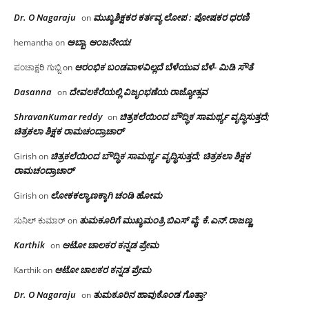
Dr. O Nagaraju
ಮುಖ್ಯಶಿಕ್ಷಕರ ಕರ್ತವ್ಯ ಲೋಪ : ಪೋಷಕರ ಧರಣಿ
on
ಅಬ್ಬಾ, ಆಂಜನೇಯ!
hemantha
on
ಆರಂಭಿಕ ಬಂಡವಾಳವಿಲ್ಲದೆ ಬೆಳೆಯುವ ಬೆಳೆ- ಮಿಡಿ ಸೌತೆ
ಪಂಚಾಕ್ಷರಿ ಗುಬ್ಬಿ
on
Dasanna
ದೇವಲಕೆರೆಯಲ್ಲಿ ವಿಜೃಂಭಣೆಯ ರಾಜ್ಯೋತ್ಸವ
on
ShravanKumar reddy
ಚಿತ್ರಕಲೆಯಿಂದ ಬೌದ್ಧಿಕ ಸಾಮರ್ಥ್ಯ ವೃದ್ಧಿಸುತ್ತದೆ;
on
ಚಿತ್ರಕಲಾ ಶಿಕ್ಷಕ ರಾಮಚಂದ್ರಾಚಾರ್
ಚಿತ್ರಕಲೆಯಿಂದ ಬೌದ್ಧಿಕ ಸಾಮರ್ಥ್ಯ ವೃದ್ಧಿಸುತ್ತದೆ; ಚಿತ್ರಕಲಾ ಶಿಕ್ಷಕ
Girish
on
ರಾಮಚಂದ್ರಾಚಾರ್
ಲೋಕಕಲ್ಯಾಣಕ್ಕಾಗಿ ಚಂಡಿ ಹೋಮ
Girish
on
ತುಮಕೂರಿಗೆ ಮುಖ್ಯಮಂತ್ರಿ ಬಿಎಸ್ ವೈ: ಕೆ.ಎನ್.ರಾಜಣ್ಣ
ಸುನಿಲ್ ಕುಮಾರ್
on
Karthik
ಆಟೋ ಚಾಲಕರ ಕನ್ನಡ ಪ್ರೇಮ
on
ಆಟೋ ಚಾಲಕರ ಕನ್ನಡ ಪ್ರೇಮ
Karthik
on
Dr. O Nagaraju
ತುಮಕೂರಿನ ಹಾವುಕೊಂಡ ಗೊತ್ತಾ?
on