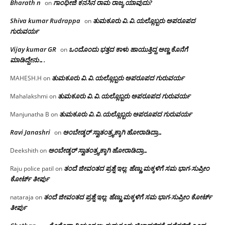
Bharath n
ಗಾಂಧೀಜಿ ಕನಸಿನ ರಾಮ ರಾಜ್ಯ ಯಾವುದು?
on
Shiva kumar Rudrappa
ತುಮಕೂರು‌ ವಿ.ವಿ.ಯಲ್ಲೊಬ್ಬರು ಅಪರೂಪದ
on
ಗುರುವರ್ಯ
Vijay kumar GR
ಒಂದೊಂದು ಭತ್ತದ ಕಾಳು ಹಾಯುತ್ತಿದ್ದ ಅಣ್ಣ ಕೊನೆಗೆ
on
ಮಾಡಿದ್ದೇನು….
ತುಮಕೂರು‌ ವಿ.ವಿ.ಯಲ್ಲೊಬ್ಬರು ಅಪರೂಪದ ಗುರುವರ್ಯ
MAHESH.H
on
ತುಮಕೂರು‌ ವಿ.ವಿ.ಯಲ್ಲೊಬ್ಬರು ಅಪರೂಪದ ಗುರುವರ್ಯ
Mahalakshmi
on
ತುಮಕೂರು‌ ವಿ.ವಿ.ಯಲ್ಲೊಬ್ಬರು ಅಪರೂಪದ ಗುರುವರ್ಯ
Manjunatha B
on
Ravi Janashri
ಅಂಬೇಡ್ಕರ್ ಸ್ವಾತಂತ್ರ್ಯಕ್ಕಾಗಿ ಹೋರಾಡಿದ್ರಾ…
on
ಅಂಬೇಡ್ಕರ್ ಸ್ವಾತಂತ್ರ್ಯಕ್ಕಾಗಿ ಹೋರಾಡಿದ್ರಾ…
Deekshith
on
ತಂದೆ ಜೀವಂತದ ಪ್ರಶ್ನೆ ಇಲ್ಲ: ಹೆಣ್ಣು ಮಕ್ಕಳಿಗೆ ಸಮ ಭಾಗ-ಸುಪ್ರೀಂ
Raju police patil
on
ಕೋರ್ಟ್ ತೀರ್ಪು
ತಂದೆ ಜೀವಂತದ ಪ್ರಶ್ನೆ ಇಲ್ಲ: ಹೆಣ್ಣು ಮಕ್ಕಳಿಗೆ ಸಮ ಭಾಗ-ಸುಪ್ರೀಂ ಕೋರ್ಟ್
nataraja
on
ತೀರ್ಪು