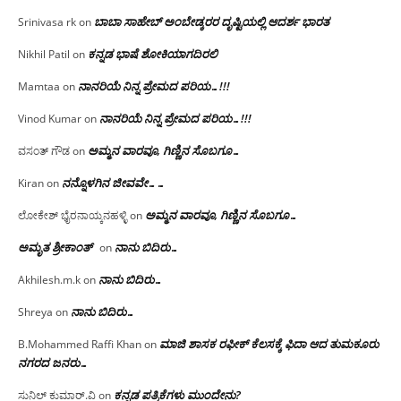
ಬಾಬಾ ಸಾಹೇಬ್ ಅಂಬೇಡ್ಕರರ ದೃಷ್ಟಿಯಲ್ಲಿ ಆದರ್ಶ ಭಾರತ
Srinivasa rk
on
ಕನ್ನಡ ಭಾಷೆ ಶೋಕಿಯಾಗದಿರಲಿ
Nikhil Patil
on
ನಾನರಿಯೆ ನಿನ್ನ ಪ್ರೇಮದ ಪರಿಯ…!!!
Mamtaa
on
ನಾನರಿಯೆ ನಿನ್ನ ಪ್ರೇಮದ ಪರಿಯ…!!!
Vinod Kumar
on
ಅಮ್ಮನ ವಾರವೂ, ಗಿಣ್ಣಿನ ಸೊಬಗೂ…
ವಸಂತ್ ಗೌಡ
on
ನನ್ನೊಳಗಿನ ಜೀವವೇ……
Kiran
on
ಅಮ್ಮನ ವಾರವೂ, ಗಿಣ್ಣಿನ ಸೊಬಗೂ…
ಲೋಕೇಶ್ ಭೈರನಾಯ್ಕನಹಳ್ಳಿ
on
ಅಮೃತ ಶ್ರೀಕಾಂತ್
ನಾನು ಬಿದಿರು…
on
ನಾನು ಬಿದಿರು…
Akhilesh.m.k
on
ನಾನು ಬಿದಿರು…
Shreya
on
ಮಾಜಿ ಶಾಸಕ ರಫೀಕ್ ಕೆಲಸಕ್ಕೆ ಫಿದಾ ಆದ ತುಮಕೂರು
B.Mohammed Raffi Khan
on
ನಗರದ ಜನರು…
ಕನ್ನಡ ಪತ್ರಿಕೆಗಳು ಮುಂದೇನು?
ಸುನಿಲ್ ಕುಮಾರ್.ವಿ
on