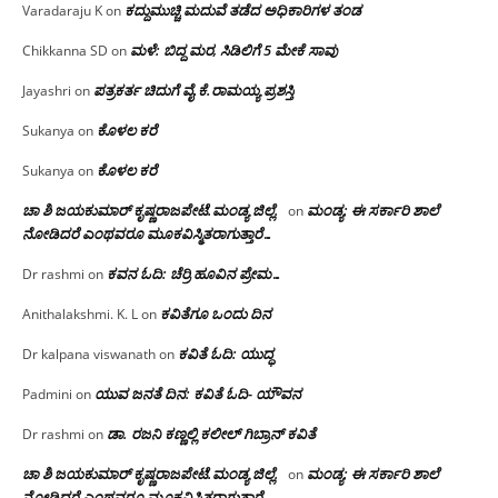
ಕದ್ದುಮುಚ್ಚಿ ಮದುವೆ ತಡೆದ ಅಧಿಕಾರಿಗಳ ತಂಡ
Varadaraju K
on
ಮಳೆ: ಬಿದ್ದ ಮರ, ಸಿಡಿಲಿಗೆ 5 ಮೇಕೆ ಸಾವು
Chikkanna SD
on
ಪತ್ರಕರ್ತ ಚಿದುಗೆ ವೈ.ಕೆ.ರಾಮಯ್ಯ ಪ್ರಶಸ್ತಿ
Jayashri
on
ಕೊಳಲ ಕರೆ
Sukanya
on
ಕೊಳಲ ಕರೆ
Sukanya
on
ಚಾ ಶಿ ಜಯಕುಮಾರ್ ಕೃಷ್ಣರಾಜಪೇಟೆ.ಮಂಡ್ಯ ಜಿಲ್ಲೆ.
ಮಂಡ್ಯ: ಈ ಸರ್ಕಾರಿ ಶಾಲೆ
on
ನೋಡಿದರೆ ಎಂಥವರೂ ಮೂಕವಿಸ್ಮಿತರಾಗುತ್ತಾರೆ…
ಕವನ ಓದಿ: ಚೆರ್ರಿ ಹೂವಿನ ಪ್ರೇಮ…
Dr rashmi
on
ಕವಿತೆಗೂ ಒಂದು ದಿನ
Anithalakshmi. K. L
on
ಕವಿತೆ ಓದಿ: ಯುದ್ಧ
Dr kalpana viswanath
on
ಯುವ ಜನತೆ ದಿನ: ಕವಿತೆ ಓದಿ- ಯೌವನ
Padmini
on
ಡಾ. ರಜನಿ‌ ಕಣ್ಣಲ್ಲಿ ಕಲೀಲ್ ಗಿಬ್ರಾನ್ ಕವಿತೆ
Dr rashmi
on
ಚಾ ಶಿ ಜಯಕುಮಾರ್ ಕೃಷ್ಣರಾಜಪೇಟೆ.ಮಂಡ್ಯ ಜಿಲ್ಲೆ.
ಮಂಡ್ಯ: ಈ ಸರ್ಕಾರಿ ಶಾಲೆ
on
ನೋಡಿದರೆ ಎಂಥವರೂ ಮೂಕವಿಸ್ಮಿತರಾಗುತ್ತಾರೆ…