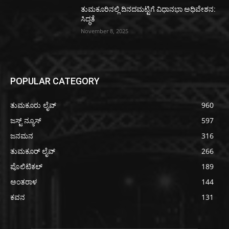
ತುಮಕೂರಿನಲ್ಲಿ ದಿನದಮಟ್ಟಿಗೆ ವಿಧಾನಭಾ ಅಧಿವೇಶನ:
ಸಿದ್ಧತೆ
November 8, 2025
POPULAR CATEGORY
ತುಮಕೂರು ಲೈವ್
960
ಜಸ್ಟ್ ನ್ಯೂಸ್
597
ಜನಮನ
316
ತುಮಕೂರ್ ಲೈವ್
266
ಪೊಲಿಟಿಕಲ್
189
ಅಂತರಾಳ
144
ಕವನ
131