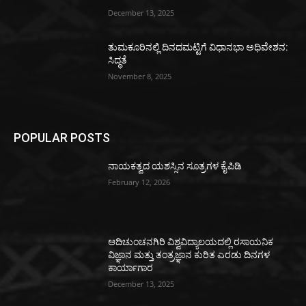
December 13, 2025
ತುಮಕೂರಿನಲ್ಲಿ ದಿನದಮಟ್ಟಿಗೆ ವಿಧಾನಭಾ ಅಧಿವೇಶನ:
ಸಿದ್ಧತೆ
November 8, 2025
POPULAR POSTS
ನಾಯಕತ್ವದ ಯಶಸ್ಸಿನ ಸೂತ್ರಗಳ ಕೈಪಿಡಿ
February 12, 2026
ಆದಿಚುಂಚನಗಿರಿ ವಿಶ್ವವಿದ್ಯಾಲಯದಲ್ಲಿ ರಸಾಯನಿಕ
ವಿಜ್ಞಾನ ಮತ್ತು ತಂತ್ರಜ್ಞಾನ ಕುರಿತ ಎರಡು ದಿನಗಳ
ಕಾರ್ಯಾಗಾರ
December 13, 2025