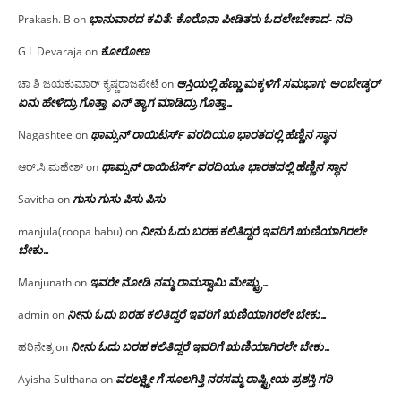
ಭಾನುವಾರದ ಕವಿತೆ: ಕೊರೊನಾ ಪೀಡಿತರು ಓದಲೇಬೇಕಾದ- ನದಿ
Prakash. B
on
ಕೋರೋಣ
G L Devaraja
on
ಆಸ್ತಿಯಲ್ಲಿ ಹೆಣ್ಣು ಮಕ್ಕಳಿಗೆ ಸಮಭಾಗ; ಅಂಬೇಡ್ಕರ್
ಚಾ ಶಿ ಜಯಕುಮಾರ್ ಕೃಷ್ಣರಾಜಪೇಟೆ
on
ಏನು ಹೇಳಿದ್ರು ಗೊತ್ತಾ, ಏನ್ ತ್ಯಾಗ ಮಾಡಿದ್ರು ಗೊತ್ತಾ…
ಥಾಮ್ಸನ್ ರಾಯಿಟರ್ಸ್ ವರದಿಯೂ ಭಾರತದಲ್ಲಿ ಹೆಣ್ಣಿನ ಸ್ಥಾನ‌
Nagashtee
on
ಥಾಮ್ಸನ್ ರಾಯಿಟರ್ಸ್ ವರದಿಯೂ ಭಾರತದಲ್ಲಿ ಹೆಣ್ಣಿನ ಸ್ಥಾನ‌
ಆರ್.ಸಿ.ಮಹೇಶ್
on
ಗುಸು ಗುಸು ಪಿಸು ಪಿಸು
Savitha
on
ನೀನು ಓದು ಬರಹ ಕಲಿತಿದ್ದರೆ ಇವರಿಗೆ ಋಣಿಯಾಗಿರಲೇ
manjula(roopa babu)
on
ಬೇಕು…
ಇವರೇ‌ ನೋಡಿ‌ ನಮ್ಮ‌ ರಾಮಸ್ವಾಮಿ ಮೇಷ್ಟ್ರು…
Manjunath
on
ನೀನು ಓದು ಬರಹ ಕಲಿತಿದ್ದರೆ ಇವರಿಗೆ ಋಣಿಯಾಗಿರಲೇ ಬೇಕು…
admin
on
ನೀನು ಓದು ಬರಹ ಕಲಿತಿದ್ದರೆ ಇವರಿಗೆ ಋಣಿಯಾಗಿರಲೇ ಬೇಕು…
ಹರಿನೇತ್ರ
on
ವರಲಕ್ಷ್ಮೀ ಗೆ ಸೂಲಗಿತ್ತಿ ನರಸಮ್ಮ‌ ರಾಷ್ಟ್ರೀಯ ಪ್ರಶಸ್ತಿ ಗರಿ
Ayisha Sulthana
on