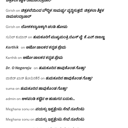
ಚಿತ್ರಕಲೆಯಿಂದ ಬೌದ್ಧಿಕ ಸಾಮರ್ಥ್ಯ ವೃದ್ಧಿಸುತ್ತದೆ; ಚಿತ್ರಕಲಾ ಶಿಕ್ಷಕ
Girish
on
ರಾಮಚಂದ್ರಾಚಾರ್
ಲೋಕಕಲ್ಯಾಣಕ್ಕಾಗಿ ಚಂಡಿ ಹೋಮ
Girish
on
ತುಮಕೂರಿಗೆ ಮುಖ್ಯಮಂತ್ರಿ ಬಿಎಸ್ ವೈ: ಕೆ.ಎನ್.ರಾಜಣ್ಣ
ಸುನಿಲ್ ಕುಮಾರ್
on
Karthik
ಆಟೋ ಚಾಲಕರ ಕನ್ನಡ ಪ್ರೇಮ
on
ಆಟೋ ಚಾಲಕರ ಕನ್ನಡ ಪ್ರೇಮ
Karthik
on
Dr. O Nagaraju
ತುಮಕೂರಿನ ಹಾವುಕೊಂಡ ಗೊತ್ತಾ?
on
ತುಮಕೂರಿನ ಹಾವುಕೊಂಡ ಗೊತ್ತಾ?
ವಾಜಿದ್ ಖಾನ್ ತೋವಿನಕೆರೆ
on
ತುಮಕೂರಿನ ಹಾವುಕೊಂಡ ಗೊತ್ತಾ?
suma
on
ಅಳವಂಡಿ ಕಟ್ಟಿದ ಆ ಹುಡುಗನ ಬದುಕು…
admin
on
ವಯಸ್ಸು ಇಪ್ಪತ್ತೆಂಟು ಸೇವೆ ನೂರೆಂಟು
Meghana sonu
on
ವಯಸ್ಸು ಇಪ್ಪತ್ತೆಂಟು ಸೇವೆ ನೂರೆಂಟು
Meghana sonu
on