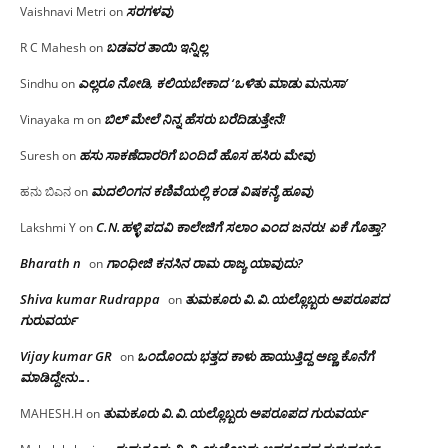
ಸರಗಳವು
Vaishnavi Metri
on
ಬಡವರ ತಾಯಿ ಇನ್ನಿಲ್ಲ
R C Mahesh
on
ಎಲ್ಲರೂ ನೋಡಿ, ಕಲಿಯಬೇಕಾದ ‘ಒಳಿತು ಮಾಡು ಮನುಸಾ’
Sindhu
on
ಬಿಲ್ ಮೇಲೆ ನಿನ್ನ ಹೆಸರು ಬರೆದಿಡುತ್ತೇನೆ!
Vinayaka m
on
ಹಸು ಸಾಕಣೆದಾರರಿಗೆ ಬಂದಿದೆ ಹೊಸ ಹಸಿರು ಮೇವು
Suresh
on
ಮದಲಿಂಗನ ಕಣಿವೆಯಲ್ಲಿ ಕಂಡ ವಿಷಕನ್ಯೆ ಹೂವು
ಹನು ಬಿಎನ
on
C.N.ಹಳ್ಳಿ ಪದವಿ ಕಾಲೇಜಿಗೆ ಸಲಾಂ‌ ಎಂದ ಜನರು! ಏಕೆ ಗೊತ್ತಾ?
Lakshmi Y
on
Bharath n
ಗಾಂಧೀಜಿ ಕನಸಿನ ರಾಮ ರಾಜ್ಯ ಯಾವುದು?
on
Shiva kumar Rudrappa
ತುಮಕೂರು‌ ವಿ.ವಿ.ಯಲ್ಲೊಬ್ಬರು ಅಪರೂಪದ
on
ಗುರುವರ್ಯ
Vijay kumar GR
ಒಂದೊಂದು ಭತ್ತದ ಕಾಳು ಹಾಯುತ್ತಿದ್ದ ಅಣ್ಣ ಕೊನೆಗೆ
on
ಮಾಡಿದ್ದೇನು….
ತುಮಕೂರು‌ ವಿ.ವಿ.ಯಲ್ಲೊಬ್ಬರು ಅಪರೂಪದ ಗುರುವರ್ಯ
MAHESH.H
on