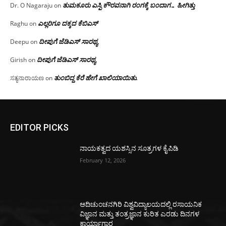
ತುಮಕೂರು ಎಸ್ಪಿ ಕೌರವನಾಗಿ ರಂಗಕ್ಕೆ ಬಂದಾಗ… ಹೀಗಿತ್ತು
Dr. O Nagaraju
on
ಎಲ್ಲರಿಗೂ ದಕ್ಕದ ಕೆಬಿಎಸ್
Raghu
on
ದೀಪುಗೆ ಜೆಡಿಎಸ್ ಸಾರಥ್ಯ
Deepu
on
ದೀಪುಗೆ ಜೆಡಿಎಸ್ ಸಾರಥ್ಯ
Girish
on
ತುಂಬಿದ್ದ ಕೆರೆ ಹೇಗೆ ಖಾಲಿಯಾಯಿತು.
ಸತ್ಯನಾರಾಯಣ
on
EDITOR PICKS
ನಾಯಕತ್ವದ ಯಶಸ್ಸಿನ ಸೂತ್ರಗಳ ಕೈಪಿಡಿ
February 12, 2026
ಆದಿಚುಂಚನಗಿರಿ ವಿಶ್ವವಿದ್ಯಾಲಯದಲ್ಲಿ ರಸಾಯನಿಕ
ವಿಜ್ಞಾನ ಮತ್ತು ತಂತ್ರಜ್ಞಾನ ಕುರಿತ ಎರಡು ದಿನಗಳ
ಕಾರ್ಯಾಗಾರ