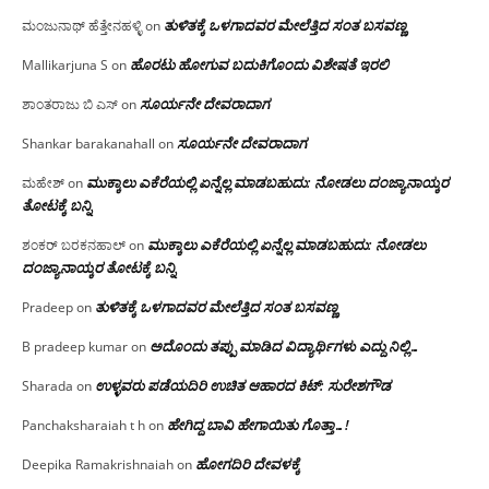
ತುಳಿತಕ್ಕೆ ಒಳಗಾದವರ ಮೇಲೆತ್ತಿದ ಸಂತ ಬಸವಣ್ಣ
ಮಂಜುನಾಥ್ ಹೆತ್ತೇನಹಳ್ಳಿ
on
ಹೊರಟು ಹೋಗುವ ಬದುಕಿಗೊಂದು ವಿಶೇಷತೆ ಇರಲಿ
Mallikarjuna S
on
ಸೂರ್ಯನೇ ದೇವರಾದಾಗ
ಶಾಂತರಾಜು ಬಿ ಎಸ್
on
ಸೂರ್ಯನೇ ದೇವರಾದಾಗ
Shankar barakanahall
on
ಮುಕ್ಕಾಲು ಎಕೆರೆಯಲ್ಲಿ ಏನ್ನೆಲ್ಲ‌ ಮಾಡಬಹುದು: ನೋಡಲು ದಂಜ್ಯಾನಾಯ್ಕರ
ಮಹೇಶ್
on
ತೋಟಕ್ಕೆ ಬನ್ನಿ
ಮುಕ್ಕಾಲು ಎಕೆರೆಯಲ್ಲಿ ಏನ್ನೆಲ್ಲ‌ ಮಾಡಬಹುದು: ನೋಡಲು
ಶಂಕರ್ ಬರಕನಹಾಲ್
on
ದಂಜ್ಯಾನಾಯ್ಕರ ತೋಟಕ್ಕೆ ಬನ್ನಿ
ತುಳಿತಕ್ಕೆ ಒಳಗಾದವರ ಮೇಲೆತ್ತಿದ ಸಂತ ಬಸವಣ್ಣ
Pradeep
on
ಅದೊಂದು ತಪ್ಪು ಮಾಡಿದ ವಿದ್ಯಾರ್ಥಿಗಳು ಎದ್ದು ನಿಲ್ಲಿ…
B pradeep kumar
on
ಉಳ್ಳವರು ಪಡೆಯದಿರಿ ಉಚಿತ ಆಹಾರದ ಕಿಟ್: ಸುರೇಶಗೌಡ
Sharada
on
ಹೇಗಿದ್ದ ಬಾವಿ ಹೇಗಾಯಿತು ಗೊತ್ತಾ…!
Panchaksharaiah t h
on
ಹೋಗದಿರಿ ದೇವಳಕ್ಕೆ
Deepika Ramakrishnaiah
on