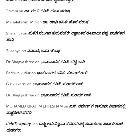
ಡಾ. ರಜನಿ ಕವಿತೆ: ಹೊಸ ವರುಷ
Triveni
on
ಡಾ. ರಜನಿ ಕವಿತೆ: ಹೊಸ ವರುಷ
Mahalakshmi MH
on
ಮಳೆಗೆ ನಲುಗಿದ ತುರುವೇಕೆರೆ: ಲಕ್ಷಾಂತರ ರೂಪಾಯಿ ನಷ್ಟ, ಮನೆಗಳಿಗೆ
Sharmith
on
ಹಾನಿ
ನವರಾತ್ರಿ ಕವನ :ಕೆಂಪು
Sukanya
on
ಭಾನುವಾರದ ಕವಿತೆ: ಬೆಟ್ಟ ಜಾರಿ
Dr Bhagyashree
on
ಭಾನುವಾರದ ಕವಿತೆ: ಸುಂಯ್ ಗಾಳಿ
Radhika kudur
on
ಭಾನುವಾರದ ಕವಿತೆ: ಸುಂಯ್ ಗಾಳಿ
G k kulkarni
on
ಭಾನುವಾರದ ಕವಿತೆ: ಸುಂಯ್ ಗಾಳಿ
Dr Bhagyashree
on
ಎಸ್. ರಮೇಶ್ ಗೆ ಕಾನೂನು ವಿಭಾಗದಲ್ಲಿ
MOHAMED IBRAHIM EHTESHAM
on
ಡಾಕ್ಟರೇಟ್ ಪದವಿ
lieleTewplory
ರಾಷ್ಟ್ರೀಯ ವಿಜ್ಞಾನ ಸಮಾವೇಶಕ್ಕೆ‌ ತುಮಕೂರು ಸರ್ಕಾರಿ ಶಾಲೆ
on
ಹುಡುಗರು