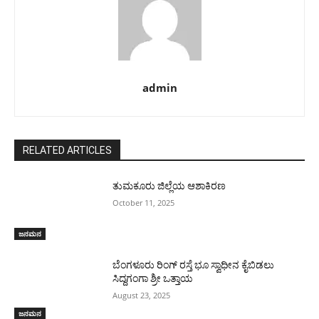
admin
RELATED ARTICLES
ತುಮಕೂರು ಜಿಲ್ಲೆಯ ಆಶಾಕಿರಣ
October 11, 2025
ಜನಮನ
ಬೆಂಗಳೂರು ರಿಂಗ್ ರಸ್ತೆ ಭೂ ಸ್ವಾಧೀನ ಕೈಬಿಡಲು
ಸಿದ್ದಗಂಗಾ ಶ್ರೀ ಒತ್ತಾಯ
August 23, 2025
ಜನಮನ