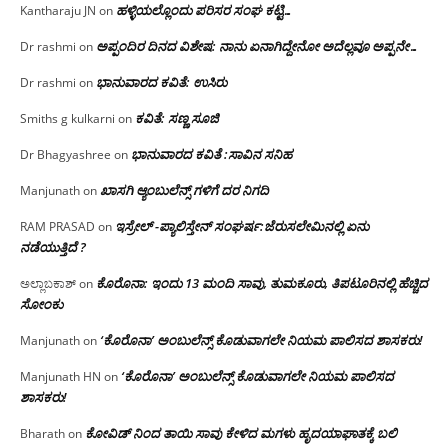
ಹಳ್ಳಿಯಲ್ಲೊಂದು ಪರಿಸರ ಸಂಘ ಕಟ್ಟಿ…
Kantharaju JN
on
ಅಪ್ಪಂದಿರ ದಿನದ ವಿಶೇಷ: ನಾನು ಏನಾಗಿದ್ದೇನೋ‌ ಅದೆಲ್ಲವೂ ಅಪ್ಪನೇ…
Dr rashmi
on
ಭಾನುವಾರದ ಕವಿತೆ: ಉಸಿರು
Dr rashmi
on
ಕವಿತೆ: ಸಣ್ಣ ಸೂಜಿ
Smiths g kulkarni
on
ಭಾನುವಾರದ ಕವಿತೆ :ಸಾವಿನ ಸನಿಹ
Dr Bhagyashree
on
ಖಾಸಗಿ ಆ್ಯಂಬುಲೆನ್ಸ್ ಗಳಿಗೆ ದರ ನಿಗದಿ
Manjunath
on
ಇಸ್ರೇಲ್ -ಪ್ಯಾಲಿಸ್ತೇನ್ ಸಂಘರ್ಷ:ಜೆರುಸಲೇಮಿನಲ್ಲಿ ಏನು
RAM PRASAD
on
ನಡೆಯುತ್ತಿದೆ ?
ಕೊರೊನಾ: ಇಂದು 13 ಮಂದಿ ಸಾವು, ತುಮಕೂರು, ತಿಪಟೂರಿನಲ್ಲಿ ಹೆಚ್ಚಿದ
ಅಲ್ಲಾಬಕಾಶ್
on
ಸೋಂಕು
‘ಕೊರೊನಾ’ ಅಂಬುಲೆನ್ಸ್ ಕೊಡುವಾಗಲೇ ನಿಯಮ ಪಾಲಿಸದ ಶಾಸಕರು!
Manjunath
on
‘ಕೊರೊನಾ’ ಅಂಬುಲೆನ್ಸ್ ಕೊಡುವಾಗಲೇ ನಿಯಮ ಪಾಲಿಸದ
Manjunath HN
on
ಶಾಸಕರು!
ಕೋವಿಡ್ ನಿಂದ ತಾಯಿ ಸಾವು ಕೇಳಿದ ಮಗಳು ಹೃದಯಾಘಾತಕ್ಕೆ ಬಲಿ
Bharath
on