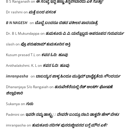
ಈ ಸಂಖ್ಯೆ ಇದ್ದ ಹಣ್ಣು ತಿನ್ನಲೇಬಾರದು ಏಕೆ ಗೊತ್ತಾ?
B S Ranganath
on
ಮತ್ತೆ ಬಂದ ವಸಂತ
Dr rashmi
on
B N NAGESH
ಬೊಬ್ಬೆ ಬಂದರೂ ಬಿಡದ ವಕೀಲರ ಪಾದಯಾತ್ರೆ
on
ತುಮಕೂರು‌ ವಿ.ವಿ.ಯಲ್ಲೊಬ್ಬರು ಅಪರೂಪದ ಗುರುವರ್ಯ
Dr. B L Mukundappa
on
ಪ್ರೊ.ಪರುಷರಾಮ್ ತುಮಕೂರಿನ ಆಸ್ತಿ
slash
on
ಕವನ ಓದಿ: ಹೂವು
Kusum prasad T.L
on
ಕವನ ಓದಿ: ಹೂವು
Anithalakshmi. K. L
on
imranpasha
ಬಾಬಯ್ಯನ ಪಾಳ್ಯ ಹಿಂದೂ ಮುಸ್ಲಿಮ್ ಭಾವೈಕ್ಯತೆಯ ಸೌಂದರ್ಯ
on
ತುರುವೇಕೆರೆಯಲ್ಲಿ ರೆಡ್ ಅಲರ್ಟ್ ಘೋಷಣೆ:
Dhananjaya S/o Rangaiah
on
ಜಿಲ್ಲಾಧಿಕಾರಿ
ಗುರು
Sukanya
on
ಇವರೇ ನಮ್ಮ ಡಾಕ್ಟ್ರು; : ದೇವರೇ ಬಂದ್ರೂ ರಜನಿ ಡಾಕ್ಟರೇ ಹೇಳ್ ಬೇಕು!
Padmini
on
ತುಮಕೂರು ನದಿಗಳ ಪುನರುಜ್ಜೀವನದ ಬಗ್ಗೆ ಮೌನ ಏಕೆ?
imranpasha
on