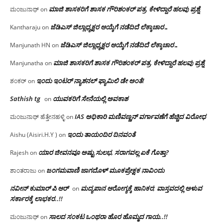
ಮಾಜಿ ಶಾಸಕರಿಗೆ ಶಾಸಕ ಗೌರಿಶಂಕರ್ ಪತ್ರ, ಕೇಳಿದ್ದಾರೆ ಹಲವು ಪ್ರಶ್ನೆ
ಮಂಜುನಾಥ್
on
ಜೆಡಿಎಸ್ ಜಿಲ್ಲಾಧ್ಯಕ್ಷರ ಆಯ್ಕೆಗೆ ನಡೆದಿದೆ ಲೆಕ್ಕಾಚಾರ…
Kantharaju
on
ಜೆಡಿಎಸ್ ಜಿಲ್ಲಾಧ್ಯಕ್ಷರ ಆಯ್ಕೆಗೆ ನಡೆದಿದೆ ಲೆಕ್ಕಾಚಾರ…
Manjunath HN
on
ಮಾಜಿ ಶಾಸಕರಿಗೆ ಶಾಸಕ ಗೌರಿಶಂಕರ್ ಪತ್ರ, ಕೇಳಿದ್ದಾರೆ ಹಲವು ಪ್ರಶ್ನೆ
Manjunatha
on
ಇಂದು ಇಂಟರ್ ನ್ಯಾಶನಲ್ ಫ್ಯಾಮಿಲಿ ಡೇ ಅಂತೆ!
ಶಂಕರ್
on
Sathish tg
ಯುವಕರಿಗೆ ಸೇನೆಯಲ್ಲಿ ಅವಕಾಶ
on
IAS ಅಧಿಕಾರಿ ಮಣಿವಣ್ಣನ್ ವರ್ಗಾವಣೆಗೆ ಹೆಚ್ಚಿದ‌ ವಿರೋಧ
ಮಂಜುನಾಥ್ ಹೆತ್ತೇನಹಳ್ಳಿ
on
ಇಂದು ತಾಯಂದಿರ ದಿನವಂತೆ
Aishu (Aisiri.H.Y )
on
ಯಾರ ಜೀವನವೂ ಅಷ್ಟು ಸುಲಭ, ಸರಾಗವಲ್ಲ ಏಕೆ ಗೊತ್ತಾ?
Rajesh
on
ಜಂಗಮವಾಣಿ ಜಾಗದೊಳ್ ಮೂಕಪ್ರೇಕ್ಷಕ ನಾವಿಂದು
ಶಾಂತರಾಜು
on
ನವೀನ್ ಕುಮಾರ್ ಪಿ ಆರ್
ಮದ್ಯಪಾನ ಆರೋಗ್ಯಕ್ಕೆ ಹಾನಿಕರ; ವಾಸ್ತವದಲ್ಲಿ ಅಳುವ
on
ಸರ್ಕಾರಕ್ಕೆ ಲಾಭಕರ..!!
ಸಾಲದ ಸಂಕಟ ಒಂಥರಾ ಹೊರ ಹೊಮ್ಮದ ಗಾಯ..!!
ಮಂಜುನಾಥ್
on