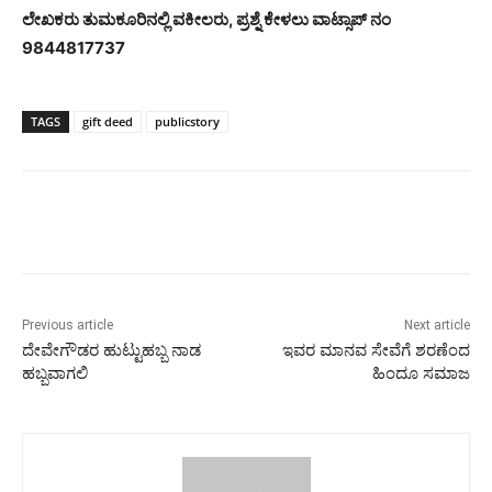
ಲೇಖಕರು ತುಮಕೂರಿನಲ್ಲಿ ವಕೀಲರು, ಪ್ರಶ್ನೆ ಕೇಳಲು ವಾಟ್ಸಾಪ್ ನಂ
9844817737
TAGS
gift deed
publicstory
Previous article
Next article
ದೇವೇಗೌಡರ ಹುಟ್ಟುಹಬ್ಬ ನಾಡ
ಇವರ ಮಾನವ ಸೇವೆಗೆ ಶರಣೆಂದ
ಹಬ್ಬವಾಗಲಿ
ಹಿಂದೂ ಸಮಾಜ