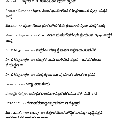
ಬಳ್ಳಗೆರೆ ಬಿ.ಜಿ. ಗೀತಾಂಜಲಿಗೆ ಪ್ರಥಮ ರ‌್ಯಾಂಕ್
Mrudul
on
Kpsc: ಸಿರಾದ ಭೂತೇಗೌಡಗೆ 6ನೇ ಶ್ರೇಯಾಂಕ: Dysp ಹುದ್ದೆಗೆ
Bharath Kumar
on
ಆಯ್ಕೆ
Madhu
Kpsc: ಸಿರಾದ ಭೂತೇಗೌಡಗೆ 6ನೇ ಶ್ರೇಯಾಂಕ: Dysp ಹುದ್ದೆಗೆ ಆಯ್ಕೆ
on
Kpsc: ಸಿರಾದ ಭೂತೇಗೌಡಗೆ 6ನೇ ಶ್ರೇಯಾಂಕ: Dysp ಹುದ್ದೆಗೆ
Manjula dh gowda
on
ಆಯ್ಕೆ
Dr. O Nagaraju
ಕುಷ್ಠರೋಗಿಗಳತ್ತ ಕೈ ಚಾಚಿದ ಸತ್ಯಸಾಯಿ ಸಂಘಟನೆ
on
Dr. O Nagaraju
ದಬ್ಬಾಳಿಕೆ, ದಮನಕಾರಿ ನೀತಿ ಸಲ್ಲದು – ಜನಪರ ಚಿಂತಕ
on
ಕೆ.ದೊರೈರಾಜ್
Dr. O Nagaraju
ಮುಖ್ಯಶಿಕ್ಷಕರ ಕರ್ತವ್ಯ ಲೋಪ : ಪೋಷಕರ ಧರಣಿ
on
ಅಬ್ಬಾ, ಆಂಜನೇಯ!
hemantha
on
ಆರಂಭಿಕ ಬಂಡವಾಳವಿಲ್ಲದೆ ಬೆಳೆಯುವ ಬೆಳೆ- ಮಿಡಿ ಸೌತೆ
ಪಂಚಾಕ್ಷರಿ ಗುಬ್ಬಿ
on
Dasanna
ದೇವಲಕೆರೆಯಲ್ಲಿ ವಿಜೃಂಭಣೆಯ ರಾಜ್ಯೋತ್ಸವ
on
ShravanKumar reddy
ಚಿತ್ರಕಲೆಯಿಂದ ಬೌದ್ಧಿಕ ಸಾಮರ್ಥ್ಯ ವೃದ್ಧಿಸುತ್ತದೆ;
on
ಚಿತ್ರಕಲಾ ಶಿಕ್ಷಕ ರಾಮಚಂದ್ರಾಚಾರ್