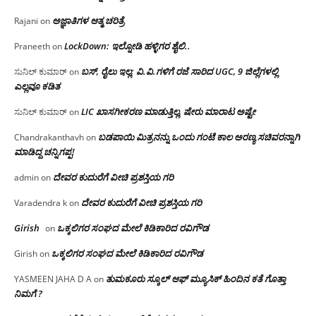
ಅಜ್ಞಾತಿಗಳ ಆತ್ಮ ಚರಿತ್ರೆ
Rajani
on
LockDown: ಇಲ್ನೋಡಿ ಹಳ್ಳಿಗರ ಶೈಲಿ..
Praneeth
on
ಬಸ್, ರೈಲು ಇಲ್ಲ; ವಿ.ವಿ.ಗಳಿಗೆ ರಜೆ ಸಾರಿದ UGC, 9 ಜಿಲ್ಲೆಗಳಲ್ಲಿ
ಸುನಿಲ್ ಕುಮಾರ್
on
ಎಲ್ಲವೂ ಕಡಿತ
LIC ಖಾಸಗೀಕರಣ ಮಾಡುತ್ತಿಲ್ಲ, ಷೇರು ಮಾರಾಟ ಅಷ್ಟೇ
ಸುನಿಲ್ ಕುಮಾರ್
on
ಬಡಪಾಯಿ ಮಿತ್ರನನ್ನು ಒಂದು ಗಂಟೆ ಕಾಲ ಅರಣ್ಯ ಸಚಿವರನ್ನಾಗಿ
Chandrakanthavh
on
ಮಾಡಿದ್ದ ಚನ್ನಿಗಪ್ಪ!
ದೇವರ ಕುದುರೆಗೆ ವೀಚಿ ಪ್ರಶಸ್ತಿಯ ಗರಿ
admin
on
ದೇವರ ಕುದುರೆಗೆ ವೀಚಿ ಪ್ರಶಸ್ತಿಯ ಗರಿ
Varadendra k
on
Girish
ಒಕ್ಕಲಿಗರ ಸಂಘದ ಮೇಲೆ ಕಿಡಿಕಾರಿದ ರವಿಗೌಡ
on
ಒಕ್ಕಲಿಗರ ಸಂಘದ ಮೇಲೆ ಕಿಡಿಕಾರಿದ ರವಿಗೌಡ
Girish
on
ತುಮಕೂರು ಸ್ಕೂಲ್ ಆಫ್ ಮ್ಯೂಸಿಕ್ ಹಿಂದಿನ ಕತೆ ಗೊತ್ತಾ
YASMEEN JAHA D A
on
ನಿಮಗೆ ?