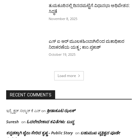
ತುಮಕೂರಿನಲ್ಲಿ ದಿನದಮಟ್ಟಿಗೆ ವಿಧಾನಭಾ ಅಧಿವೇಶನ:
ಸಿದ್ಧತೆ
November 8, 2025
ಎಸ್ ಐ ಆರ್ ಮೂಲಕಹಿಂಬಾಗಿಲಿಂದ ಮತಾಧಿಕಾರ
ನಿರಾಕರಣೆಯ ಯತ್ನ ; ಕಾಂ.ಪ್ರಕಾಶ್
October 19, 2025
Load more
RECENT COMMENTS
ಕ್ರೀಡಾಕೂಟ ಝಲಕ್
ಇನ್ಸ್ಪೆಕ್ಟರ್ ಸಲ್ಮಾನ್ ಕೆ ಎನ್
on
Suresh
ಓದಲೇಬೇಕಾದ‌ ಕವಿತೆಗಳು: ಬುದ್ಧ
on
ಕನ್ನಡಕ್ಕಾಗಿ ಜೈಲು ಸೇರಿದ ಕೃಷ್ಣ – Public Story
ಬಹುಮುಖ ವ್ಯಕ್ತಿತ್ವದ ವೂಡೇ
on