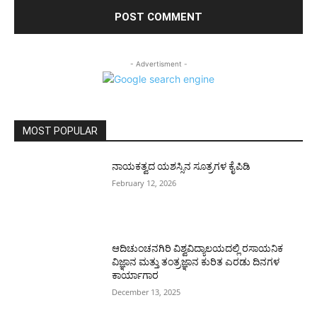
- Advertisment -
MOST POPULAR
ನಾಯಕತ್ವದ ಯಶಸ್ಸಿನ ಸೂತ್ರಗಳ ಕೈಪಿಡಿ
February 12, 2026
ಆದಿಚುಂಚನಗಿರಿ ವಿಶ್ವವಿದ್ಯಾಲಯದಲ್ಲಿ ರಸಾಯನಿಕ
ವಿಜ್ಞಾನ ಮತ್ತು ತಂತ್ರಜ್ಞಾನ ಕುರಿತ ಎರಡು ದಿನಗಳ
ಕಾರ್ಯಾಗಾರ
December 13, 2025