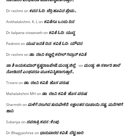
ಕವನ ಓದಿ: ಚೆರ್ರಿ ಹೂವಿನ ಪ್ರೇಮ…
Dr rashmi
on
ಕವಿತೆಗೂ ಒಂದು ದಿನ
Anithalakshmi. K. L
on
ಕವಿತೆ ಓದಿ: ಯುದ್ಧ
Dr kalpana viswanath
on
ಯುವ ಜನತೆ ದಿನ: ಕವಿತೆ ಓದಿ- ಯೌವನ
Padmini
on
ಡಾ. ರಜನಿ‌ ಕಣ್ಣಲ್ಲಿ ಕಲೀಲ್ ಗಿಬ್ರಾನ್ ಕವಿತೆ
Dr rashmi
on
ಚಾ ಶಿ ಜಯಕುಮಾರ್ ಕೃಷ್ಣರಾಜಪೇಟೆ.ಮಂಡ್ಯ ಜಿಲ್ಲೆ.
ಮಂಡ್ಯ: ಈ ಸರ್ಕಾರಿ ಶಾಲೆ
on
ನೋಡಿದರೆ ಎಂಥವರೂ ಮೂಕವಿಸ್ಮಿತರಾಗುತ್ತಾರೆ…
ಡಾ. ರಜನಿ ಕವಿತೆ: ಹೊಸ ವರುಷ
Triveni
on
ಡಾ. ರಜನಿ ಕವಿತೆ: ಹೊಸ ವರುಷ
Mahalakshmi MH
on
ಮಳೆಗೆ ನಲುಗಿದ ತುರುವೇಕೆರೆ: ಲಕ್ಷಾಂತರ ರೂಪಾಯಿ ನಷ್ಟ, ಮನೆಗಳಿಗೆ
Sharmith
on
ಹಾನಿ
ನವರಾತ್ರಿ ಕವನ :ಕೆಂಪು
Sukanya
on
ಭಾನುವಾರದ ಕವಿತೆ: ಬೆಟ್ಟ ಜಾರಿ
Dr Bhagyashree
on