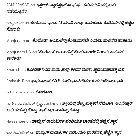
ಇಸ್ರೇಲ್ -ಪ್ಯಾಲಿಸ್ತೇನ್ ಸಂಘರ್ಷ:ಜೆರುಸಲೇಮಿನಲ್ಲಿ ಏನು
RAM PRASAD
on
ನಡೆಯುತ್ತಿದೆ ?
ಕೊರೊನಾ: ಇಂದು 13 ಮಂದಿ ಸಾವು, ತುಮಕೂರು, ತಿಪಟೂರಿನಲ್ಲಿ ಹೆಚ್ಚಿದ
ಅಲ್ಲಾಬಕಾಶ್
on
ಸೋಂಕು
‘ಕೊರೊನಾ’ ಅಂಬುಲೆನ್ಸ್ ಕೊಡುವಾಗಲೇ ನಿಯಮ ಪಾಲಿಸದ ಶಾಸಕರು!
Manjunath
on
‘ಕೊರೊನಾ’ ಅಂಬುಲೆನ್ಸ್ ಕೊಡುವಾಗಲೇ ನಿಯಮ ಪಾಲಿಸದ
Manjunath HN
on
ಶಾಸಕರು!
ಕೋವಿಡ್ ನಿಂದ ತಾಯಿ ಸಾವು ಕೇಳಿದ ಮಗಳು ಹೃದಯಾಘಾತಕ್ಕೆ ಬಲಿ
Bharath
on
ಭಾನುವಾರದ ಕವಿತೆ: ಕೊರೊನಾ ಪೀಡಿತರು ಓದಲೇಬೇಕಾದ- ನದಿ
Prakash. B
on
ಕೋರೋಣ
G L Devaraja
on
ಆಸ್ತಿಯಲ್ಲಿ ಹೆಣ್ಣು ಮಕ್ಕಳಿಗೆ ಸಮಭಾಗ; ಅಂಬೇಡ್ಕರ್
ಚಾ ಶಿ ಜಯಕುಮಾರ್ ಕೃಷ್ಣರಾಜಪೇಟೆ
on
ಏನು ಹೇಳಿದ್ರು ಗೊತ್ತಾ, ಏನ್ ತ್ಯಾಗ ಮಾಡಿದ್ರು ಗೊತ್ತಾ…
ಥಾಮ್ಸನ್ ರಾಯಿಟರ್ಸ್ ವರದಿಯೂ ಭಾರತದಲ್ಲಿ ಹೆಣ್ಣಿನ ಸ್ಥಾನ‌
Nagashtee
on
ಥಾಮ್ಸನ್ ರಾಯಿಟರ್ಸ್ ವರದಿಯೂ ಭಾರತದಲ್ಲಿ ಹೆಣ್ಣಿನ ಸ್ಥಾನ‌
ಆರ್.ಸಿ.ಮಹೇಶ್
on