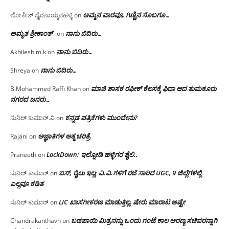
ಅಮ್ಮನ ವಾರವೂ, ಗಿಣ್ಣಿನ ಸೊಬಗೂ…
ಲೋಕೇಶ್ ಭೈರನಾಯ್ಕನಹಳ್ಳಿ
on
ಅಮೃತ ಶ್ರೀಕಾಂತ್
ನಾನು ಬಿದಿರು…
on
ನಾನು ಬಿದಿರು…
Akhilesh.m.k
on
ನಾನು ಬಿದಿರು…
Shreya
on
ಮಾಜಿ ಶಾಸಕ ರಫೀಕ್ ಕೆಲಸಕ್ಕೆ ಫಿದಾ ಆದ ತುಮಕೂರು
B.Mohammed Raffi Khan
on
ನಗರದ ಜನರು…
ಕನ್ನಡ ಪತ್ರಿಕೆಗಳು ಮುಂದೇನು?
ಸುನಿಲ್ ಕುಮಾರ್.ವಿ
on
ಅಜ್ಞಾತಿಗಳ ಆತ್ಮ ಚರಿತ್ರೆ
Rajani
on
LockDown: ಇಲ್ನೋಡಿ ಹಳ್ಳಿಗರ ಶೈಲಿ..
Praneeth
on
ಬಸ್, ರೈಲು ಇಲ್ಲ; ವಿ.ವಿ.ಗಳಿಗೆ ರಜೆ ಸಾರಿದ UGC, 9 ಜಿಲ್ಲೆಗಳಲ್ಲಿ
ಸುನಿಲ್ ಕುಮಾರ್
on
ಎಲ್ಲವೂ ಕಡಿತ
LIC ಖಾಸಗೀಕರಣ ಮಾಡುತ್ತಿಲ್ಲ, ಷೇರು ಮಾರಾಟ ಅಷ್ಟೇ
ಸುನಿಲ್ ಕುಮಾರ್
on
ಬಡಪಾಯಿ ಮಿತ್ರನನ್ನು ಒಂದು ಗಂಟೆ ಕಾಲ ಅರಣ್ಯ ಸಚಿವರನ್ನಾಗಿ
Chandrakanthavh
on