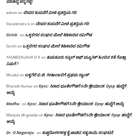
ಮಾಡಿದ್ದ ಚನ್ನಿಗಪ್ಪ!
ದೇವರ ಕುದುರೆಗೆ ವೀಚಿ ಪ್ರಶಸ್ತಿಯ ಗರಿ
admin
on
ದೇವರ ಕುದುರೆಗೆ ವೀಚಿ ಪ್ರಶಸ್ತಿಯ ಗರಿ
Varadendra k
on
Girish
ಒಕ್ಕಲಿಗರ ಸಂಘದ ಮೇಲೆ ಕಿಡಿಕಾರಿದ ರವಿಗೌಡ
on
ಒಕ್ಕಲಿಗರ ಸಂಘದ ಮೇಲೆ ಕಿಡಿಕಾರಿದ ರವಿಗೌಡ
Girish
on
ತುಮಕೂರು ಸ್ಕೂಲ್ ಆಫ್ ಮ್ಯೂಸಿಕ್ ಹಿಂದಿನ ಕತೆ ಗೊತ್ತಾ
YASMEEN JAHA D A
on
ನಿಮಗೆ ?
ಬಳ್ಳಗೆರೆ ಬಿ.ಜಿ. ಗೀತಾಂಜಲಿಗೆ ಪ್ರಥಮ ರ‌್ಯಾಂಕ್
Mrudul
on
Kpsc: ಸಿರಾದ ಭೂತೇಗೌಡಗೆ 6ನೇ ಶ್ರೇಯಾಂಕ: Dysp ಹುದ್ದೆಗೆ
Bharath Kumar
on
ಆಯ್ಕೆ
Madhu
Kpsc: ಸಿರಾದ ಭೂತೇಗೌಡಗೆ 6ನೇ ಶ್ರೇಯಾಂಕ: Dysp ಹುದ್ದೆಗೆ ಆಯ್ಕೆ
on
Kpsc: ಸಿರಾದ ಭೂತೇಗೌಡಗೆ 6ನೇ ಶ್ರೇಯಾಂಕ: Dysp ಹುದ್ದೆಗೆ
Manjula dh gowda
on
ಆಯ್ಕೆ
Dr. O Nagaraju
ಕುಷ್ಠರೋಗಿಗಳತ್ತ ಕೈ ಚಾಚಿದ ಸತ್ಯಸಾಯಿ ಸಂಘಟನೆ
on