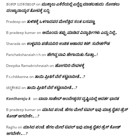
ಮುಕ್ಕಾಲು ಎಕೆರೆಯಲ್ಲಿ ಏನ್ನೆಲ್ಲ‌ ಮಾಡಬಹುದು: ನೋಡಲು
ಶಂಕರ್ ಬರಕನಹಾಲ್
on
ದಂಜ್ಯಾನಾಯ್ಕರ ತೋಟಕ್ಕೆ ಬನ್ನಿ
ತುಳಿತಕ್ಕೆ ಒಳಗಾದವರ ಮೇಲೆತ್ತಿದ ಸಂತ ಬಸವಣ್ಣ
Pradeep
on
ಅದೊಂದು ತಪ್ಪು ಮಾಡಿದ ವಿದ್ಯಾರ್ಥಿಗಳು ಎದ್ದು ನಿಲ್ಲಿ…
B pradeep kumar
on
ಉಳ್ಳವರು ಪಡೆಯದಿರಿ ಉಚಿತ ಆಹಾರದ ಕಿಟ್: ಸುರೇಶಗೌಡ
Sharada
on
ಹೇಗಿದ್ದ ಬಾವಿ ಹೇಗಾಯಿತು ಗೊತ್ತಾ…!
Panchaksharaiah t h
on
ಹೋಗದಿರಿ ದೇವಳಕ್ಕೆ
Deepika Ramakrishnaiah
on
ತಾಯಿ ಪ್ರೀತಿಗೆ ಬೆಲೆ ಕಟ್ಟಲಾದೀತೆ….?
P.t.chikkanna
on
ತಾಯಿ ಪ್ರೀತಿಗೆ ಬೆಲೆ ಕಟ್ಟಲಾದೀತೆ….?
ಚನ್ನಕೇಶವ
on
Kantharaju k
ಬಾಬಾ ಸಾಹೇಬ್ ಅಂಬೇಡ್ಕರರ ದೃಷ್ಟಿಯಲ್ಲಿ ಆದರ್ಶ ಭಾರತ
on
ಮಾಸಿದ ಪಂಚೆ, ಹೆಗಲ ಮೇಲೆ ಟವಲ್‌ ಇವು ಮಾತ್ರ ರೈತರ ಡ್ರೆಸ್‌
B pradeep kumar
on
ಕೋಡ್ ಆಗಬೇಕೇ…..?‌
ಮಾಸಿದ ಪಂಚೆ, ಹೆಗಲ ಮೇಲೆ ಟವಲ್‌ ಇವು ಮಾತ್ರ ರೈತರ ಡ್ರೆಸ್‌ ಕೋಡ್
Raghu
on
ಆಗಬೇಕೇ…..?‌