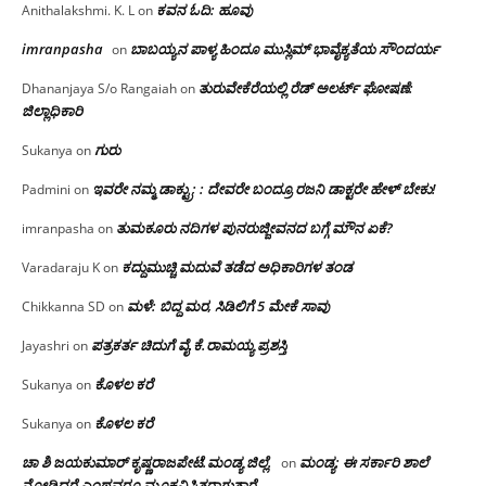
ಕವನ ಓದಿ: ಹೂವು
Anithalakshmi. K. L
on
imranpasha
ಬಾಬಯ್ಯನ ಪಾಳ್ಯ ಹಿಂದೂ ಮುಸ್ಲಿಮ್ ಭಾವೈಕ್ಯತೆಯ ಸೌಂದರ್ಯ
on
ತುರುವೇಕೆರೆಯಲ್ಲಿ ರೆಡ್ ಅಲರ್ಟ್ ಘೋಷಣೆ:
Dhananjaya S/o Rangaiah
on
ಜಿಲ್ಲಾಧಿಕಾರಿ
ಗುರು
Sukanya
on
ಇವರೇ ನಮ್ಮ ಡಾಕ್ಟ್ರು; : ದೇವರೇ ಬಂದ್ರೂ ರಜನಿ ಡಾಕ್ಟರೇ ಹೇಳ್ ಬೇಕು!
Padmini
on
ತುಮಕೂರು ನದಿಗಳ ಪುನರುಜ್ಜೀವನದ ಬಗ್ಗೆ ಮೌನ ಏಕೆ?
imranpasha
on
ಕದ್ದುಮುಚ್ಚಿ ಮದುವೆ ತಡೆದ ಅಧಿಕಾರಿಗಳ ತಂಡ
Varadaraju K
on
ಮಳೆ: ಬಿದ್ದ ಮರ, ಸಿಡಿಲಿಗೆ 5 ಮೇಕೆ ಸಾವು
Chikkanna SD
on
ಪತ್ರಕರ್ತ ಚಿದುಗೆ ವೈ.ಕೆ.ರಾಮಯ್ಯ ಪ್ರಶಸ್ತಿ
Jayashri
on
ಕೊಳಲ ಕರೆ
Sukanya
on
ಕೊಳಲ ಕರೆ
Sukanya
on
ಚಾ ಶಿ ಜಯಕುಮಾರ್ ಕೃಷ್ಣರಾಜಪೇಟೆ.ಮಂಡ್ಯ ಜಿಲ್ಲೆ.
ಮಂಡ್ಯ: ಈ ಸರ್ಕಾರಿ ಶಾಲೆ
on
ನೋಡಿದರೆ ಎಂಥವರೂ ಮೂಕವಿಸ್ಮಿತರಾಗುತ್ತಾರೆ…