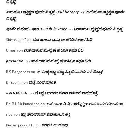
ಪಿ.ಕೃಷ್ಣ
ಬಹುಮುಖ ವ್ಯಕ್ತಿತ್ವದ ವೂಡೇ ಪಿ.ಕೃಷ್ಣ – Public Story
ಬಹುಮುಖ ವ್ಯಕ್ತಿತ್ವದ ವೂಡೇ
on
ಪಿ.ಕೃಷ್ಣ
ವೂಡೇ ಮನೆತನ – ಭಾಗ ೨ – Public Story
ಬಹುಮುಖ ವ್ಯಕ್ತಿತ್ವದ ವೂಡೇ ಪಿ.ಕೃಷ್ಣ
on
ಮತ ಹಾಕುವ ಮುನ್ನ ಈ ಹಸಿವಿನ ಕಥನ ಓದಿ
Shivaraju KP
on
ಮತ ಹಾಕುವ ಮುನ್ನ ಈ ಹಸಿವಿನ ಕಥನ ಓದಿ
Umesh
on
prasanna
ಮತ ಹಾಕುವ ಮುನ್ನ ಈ ಹಸಿವಿನ ಕಥನ ಓದಿ
on
ಈ ಸಂಖ್ಯೆ ಇದ್ದ ಹಣ್ಣು ತಿನ್ನಲೇಬಾರದು ಏಕೆ ಗೊತ್ತಾ?
B S Ranganath
on
ಮತ್ತೆ ಬಂದ ವಸಂತ
Dr rashmi
on
B N NAGESH
ಬೊಬ್ಬೆ ಬಂದರೂ ಬಿಡದ ವಕೀಲರ ಪಾದಯಾತ್ರೆ
on
ತುಮಕೂರು‌ ವಿ.ವಿ.ಯಲ್ಲೊಬ್ಬರು ಅಪರೂಪದ ಗುರುವರ್ಯ
Dr. B L Mukundappa
on
ಪ್ರೊ.ಪರುಷರಾಮ್ ತುಮಕೂರಿನ ಆಸ್ತಿ
slash
on
ಕವನ ಓದಿ: ಹೂವು
Kusum prasad T.L
on