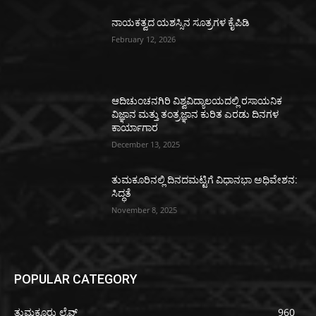
ನಾಯಕತ್ವದ ಯಶಸ್ಸಿನ ಸೂತ್ರಗಳ ಕೈಪಿಡಿ
February 12, 2026
ಆದಿಚುಂಚನಗಿರಿ ವಿಶ್ವವಿದ್ಯಾಲಯದಲ್ಲಿ ರಸಾಯನಿಕ
ವಿಜ್ಞಾನ ಮತ್ತು ತಂತ್ರಜ್ಞಾನ ಕುರಿತ ಎರಡು ದಿನಗಳ
ಕಾರ್ಯಾಗಾರ
December 13, 2025
ತುಮಕೂರಿನಲ್ಲಿ ದಿನದಮಟ್ಟಿಗೆ ವಿಧಾನಭಾ ಅಧಿವೇಶನ:
ಸಿದ್ಧತೆ
November 8, 2025
POPULAR CATEGORY
ತುಮಕೂರು ಲೈವ್
960