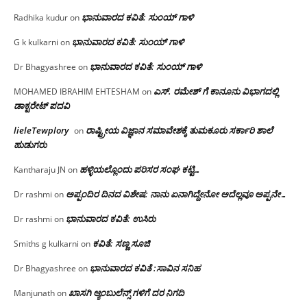
ಭಾನುವಾರದ ಕವಿತೆ: ಸುಂಯ್ ಗಾಳಿ
Radhika kudur
on
ಭಾನುವಾರದ ಕವಿತೆ: ಸುಂಯ್ ಗಾಳಿ
G k kulkarni
on
ಭಾನುವಾರದ ಕವಿತೆ: ಸುಂಯ್ ಗಾಳಿ
Dr Bhagyashree
on
ಎಸ್. ರಮೇಶ್ ಗೆ ಕಾನೂನು ವಿಭಾಗದಲ್ಲಿ
MOHAMED IBRAHIM EHTESHAM
on
ಡಾಕ್ಟರೇಟ್ ಪದವಿ
lieleTewplory
ರಾಷ್ಟ್ರೀಯ ವಿಜ್ಞಾನ ಸಮಾವೇಶಕ್ಕೆ‌ ತುಮಕೂರು ಸರ್ಕಾರಿ ಶಾಲೆ
on
ಹುಡುಗರು
ಹಳ್ಳಿಯಲ್ಲೊಂದು ಪರಿಸರ ಸಂಘ ಕಟ್ಟಿ…
Kantharaju JN
on
ಅಪ್ಪಂದಿರ ದಿನದ ವಿಶೇಷ: ನಾನು ಏನಾಗಿದ್ದೇನೋ‌ ಅದೆಲ್ಲವೂ ಅಪ್ಪನೇ…
Dr rashmi
on
ಭಾನುವಾರದ ಕವಿತೆ: ಉಸಿರು
Dr rashmi
on
ಕವಿತೆ: ಸಣ್ಣ ಸೂಜಿ
Smiths g kulkarni
on
ಭಾನುವಾರದ ಕವಿತೆ :ಸಾವಿನ ಸನಿಹ
Dr Bhagyashree
on
ಖಾಸಗಿ ಆ್ಯಂಬುಲೆನ್ಸ್ ಗಳಿಗೆ ದರ ನಿಗದಿ
Manjunath
on