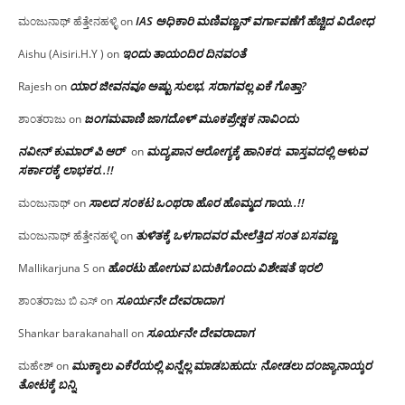
IAS ಅಧಿಕಾರಿ ಮಣಿವಣ್ಣನ್ ವರ್ಗಾವಣೆಗೆ ಹೆಚ್ಚಿದ‌ ವಿರೋಧ
ಮಂಜುನಾಥ್ ಹೆತ್ತೇನಹಳ್ಳಿ
on
ಇಂದು ತಾಯಂದಿರ ದಿನವಂತೆ
Aishu (Aisiri.H.Y )
on
ಯಾರ ಜೀವನವೂ ಅಷ್ಟು ಸುಲಭ, ಸರಾಗವಲ್ಲ ಏಕೆ ಗೊತ್ತಾ?
Rajesh
on
ಜಂಗಮವಾಣಿ ಜಾಗದೊಳ್ ಮೂಕಪ್ರೇಕ್ಷಕ ನಾವಿಂದು
ಶಾಂತರಾಜು
on
ನವೀನ್ ಕುಮಾರ್ ಪಿ ಆರ್
ಮದ್ಯಪಾನ ಆರೋಗ್ಯಕ್ಕೆ ಹಾನಿಕರ; ವಾಸ್ತವದಲ್ಲಿ ಅಳುವ
on
ಸರ್ಕಾರಕ್ಕೆ ಲಾಭಕರ..!!
ಸಾಲದ ಸಂಕಟ ಒಂಥರಾ ಹೊರ ಹೊಮ್ಮದ ಗಾಯ..!!
ಮಂಜುನಾಥ್
on
ತುಳಿತಕ್ಕೆ ಒಳಗಾದವರ ಮೇಲೆತ್ತಿದ ಸಂತ ಬಸವಣ್ಣ
ಮಂಜುನಾಥ್ ಹೆತ್ತೇನಹಳ್ಳಿ
on
ಹೊರಟು ಹೋಗುವ ಬದುಕಿಗೊಂದು ವಿಶೇಷತೆ ಇರಲಿ
Mallikarjuna S
on
ಸೂರ್ಯನೇ ದೇವರಾದಾಗ
ಶಾಂತರಾಜು ಬಿ ಎಸ್
on
ಸೂರ್ಯನೇ ದೇವರಾದಾಗ
Shankar barakanahall
on
ಮುಕ್ಕಾಲು ಎಕೆರೆಯಲ್ಲಿ ಏನ್ನೆಲ್ಲ‌ ಮಾಡಬಹುದು: ನೋಡಲು ದಂಜ್ಯಾನಾಯ್ಕರ
ಮಹೇಶ್
on
ತೋಟಕ್ಕೆ ಬನ್ನಿ