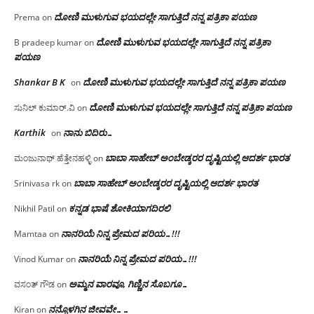
ದೋಣಿ ಮುಳುಗುವ ಭಯದಲ್ಲೇ ಸಾಗುತ್ತಿದೆ ನನ್ನ ಪತ್ರಿಕಾ ಪಯಣ
Prema
on
ದೋಣಿ ಮುಳುಗುವ ಭಯದಲ್ಲೇ ಸಾಗುತ್ತಿದೆ ನನ್ನ ಪತ್ರಿಕಾ
B pradeep kumar
on
ಪಯಣ
Shankar B K
ದೋಣಿ ಮುಳುಗುವ ಭಯದಲ್ಲೇ ಸಾಗುತ್ತಿದೆ ನನ್ನ ಪತ್ರಿಕಾ ಪಯಣ
on
ದೋಣಿ ಮುಳುಗುವ ಭಯದಲ್ಲೇ ಸಾಗುತ್ತಿದೆ ನನ್ನ ಪತ್ರಿಕಾ ಪಯಣ
ಸುನಿಲ್ ಕುಮಾರ್.ವಿ
on
Karthik
ನಾನು ಬಿದಿರು…
on
ಬಾಬಾ ಸಾಹೇಬ್ ಅಂಬೇಡ್ಕರರ ದೃಷ್ಟಿಯಲ್ಲಿ ಆದರ್ಶ ಭಾರತ
ಮಂಜುನಾಥ್ ಹೆತ್ತೇನಹಳ್ಳಿ
on
ಬಾಬಾ ಸಾಹೇಬ್ ಅಂಬೇಡ್ಕರರ ದೃಷ್ಟಿಯಲ್ಲಿ ಆದರ್ಶ ಭಾರತ
Srinivasa rk
on
ಕನ್ನಡ ಭಾಷೆ ಶೋಕಿಯಾಗದಿರಲಿ
Nikhil Patil
on
ನಾನರಿಯೆ ನಿನ್ನ ಪ್ರೇಮದ ಪರಿಯ…!!!
Mamtaa
on
ನಾನರಿಯೆ ನಿನ್ನ ಪ್ರೇಮದ ಪರಿಯ…!!!
Vinod Kumar
on
ಅಮ್ಮನ ವಾರವೂ, ಗಿಣ್ಣಿನ ಸೊಬಗೂ…
ವಸಂತ್ ಗೌಡ
on
ನನ್ನೊಳಗಿನ ಜೀವವೇ……
Kiran
on