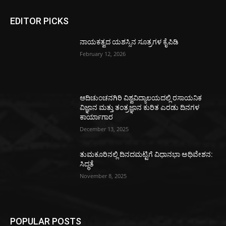
EDITOR PICKS
ನಾಯಕತ್ವದ ಯಶಸ್ಸಿನ ಸೂತ್ರಗಳ ಕೈಪಿಡಿ
February 12, 2026
ಆದಿಚುಂಚನಗಿರಿ ವಿಶ್ವವಿದ್ಯಾಲಯದಲ್ಲಿ ರಸಾಯನಿಕ
ವಿಜ್ಞಾನ ಮತ್ತು ತಂತ್ರಜ್ಞಾನ ಕುರಿತ ಎರಡು ದಿನಗಳ
ಕಾರ್ಯಾಗಾರ
December 13, 2025
ತುಮಕೂರಿನಲ್ಲಿ ದಿನದಮಟ್ಟಿಗೆ ವಿಧಾನಭಾ ಅಧಿವೇಶನ:
ಸಿದ್ಧತೆ
November 8, 2025
POPULAR POSTS