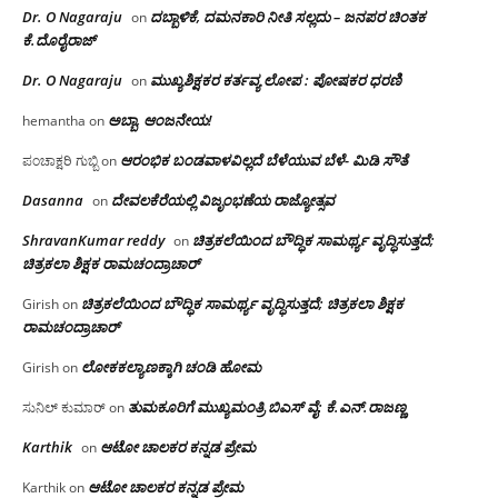
Dr. O Nagaraju
ದಬ್ಬಾಳಿಕೆ, ದಮನಕಾರಿ ನೀತಿ ಸಲ್ಲದು – ಜನಪರ ಚಿಂತಕ
on
ಕೆ.ದೊರೈರಾಜ್
Dr. O Nagaraju
ಮುಖ್ಯಶಿಕ್ಷಕರ ಕರ್ತವ್ಯ ಲೋಪ : ಪೋಷಕರ ಧರಣಿ
on
ಅಬ್ಬಾ, ಆಂಜನೇಯ!
hemantha
on
ಆರಂಭಿಕ ಬಂಡವಾಳವಿಲ್ಲದೆ ಬೆಳೆಯುವ ಬೆಳೆ- ಮಿಡಿ ಸೌತೆ
ಪಂಚಾಕ್ಷರಿ ಗುಬ್ಬಿ
on
Dasanna
ದೇವಲಕೆರೆಯಲ್ಲಿ ವಿಜೃಂಭಣೆಯ ರಾಜ್ಯೋತ್ಸವ
on
ShravanKumar reddy
ಚಿತ್ರಕಲೆಯಿಂದ ಬೌದ್ಧಿಕ ಸಾಮರ್ಥ್ಯ ವೃದ್ಧಿಸುತ್ತದೆ;
on
ಚಿತ್ರಕಲಾ ಶಿಕ್ಷಕ ರಾಮಚಂದ್ರಾಚಾರ್
ಚಿತ್ರಕಲೆಯಿಂದ ಬೌದ್ಧಿಕ ಸಾಮರ್ಥ್ಯ ವೃದ್ಧಿಸುತ್ತದೆ; ಚಿತ್ರಕಲಾ ಶಿಕ್ಷಕ
Girish
on
ರಾಮಚಂದ್ರಾಚಾರ್
ಲೋಕಕಲ್ಯಾಣಕ್ಕಾಗಿ ಚಂಡಿ ಹೋಮ
Girish
on
ತುಮಕೂರಿಗೆ ಮುಖ್ಯಮಂತ್ರಿ ಬಿಎಸ್ ವೈ: ಕೆ.ಎನ್.ರಾಜಣ್ಣ
ಸುನಿಲ್ ಕುಮಾರ್
on
Karthik
ಆಟೋ ಚಾಲಕರ ಕನ್ನಡ ಪ್ರೇಮ
on
ಆಟೋ ಚಾಲಕರ ಕನ್ನಡ ಪ್ರೇಮ
Karthik
on