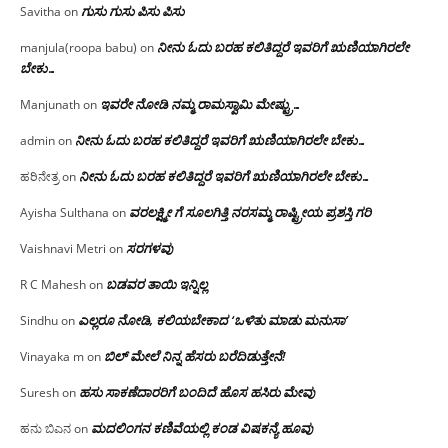
ಗುಸು ಗುಸು ಪಿಸು ಪಿಸು
Savitha
on
ನೀನು ಓದು ಬರಹ ಕಲಿತಿದ್ದರೆ ಇವರಿಗೆ ಋಣಿಯಾಗಿರಲೇ
manjula(roopa babu)
on
ಬೇಕು…
ಇವರೇ‌ ನೋಡಿ‌ ನಮ್ಮ‌ ರಾಮಸ್ವಾಮಿ ಮೇಷ್ಟ್ರು…
Manjunath
on
ನೀನು ಓದು ಬರಹ ಕಲಿತಿದ್ದರೆ ಇವರಿಗೆ ಋಣಿಯಾಗಿರಲೇ ಬೇಕು…
admin
on
ನೀನು ಓದು ಬರಹ ಕಲಿತಿದ್ದರೆ ಇವರಿಗೆ ಋಣಿಯಾಗಿರಲೇ ಬೇಕು…
ಹರಿನೇತ್ರ
on
ವರಲಕ್ಷ್ಮೀ ಗೆ ಸೂಲಗಿತ್ತಿ ನರಸಮ್ಮ‌ ರಾಷ್ಟ್ರೀಯ ಪ್ರಶಸ್ತಿ ಗರಿ
Ayisha Sulthana
on
ಸರಗಳವು
Vaishnavi Metri
on
ಬಡವರ ತಾಯಿ ಇನ್ನಿಲ್ಲ
R C Mahesh
on
ಎಲ್ಲರೂ ನೋಡಿ, ಕಲಿಯಬೇಕಾದ ‘ಒಳಿತು ಮಾಡು ಮನುಸಾ’
Sindhu
on
ಬಿಲ್ ಮೇಲೆ ನಿನ್ನ ಹೆಸರು ಬರೆದಿಡುತ್ತೇನೆ!
Vinayaka m
on
ಹಸು ಸಾಕಣೆದಾರರಿಗೆ ಬಂದಿದೆ ಹೊಸ ಹಸಿರು ಮೇವು
Suresh
on
ಮದಲಿಂಗನ ಕಣಿವೆಯಲ್ಲಿ ಕಂಡ ವಿಷಕನ್ಯೆ ಹೂವು
ಹನು ಬಿಎನ
on