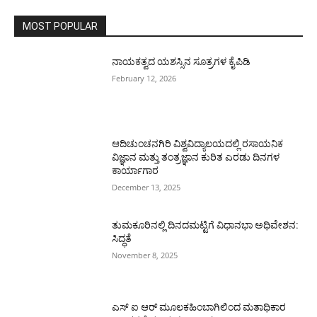
MOST POPULAR
ನಾಯಕತ್ವದ ಯಶಸ್ಸಿನ ಸೂತ್ರಗಳ ಕೈಪಿಡಿ
February 12, 2026
ಆದಿಚುಂಚನಗಿರಿ ವಿಶ್ವವಿದ್ಯಾಲಯದಲ್ಲಿ ರಸಾಯನಿಕ
ವಿಜ್ಞಾನ ಮತ್ತು ತಂತ್ರಜ್ಞಾನ ಕುರಿತ ಎರಡು ದಿನಗಳ
ಕಾರ್ಯಾಗಾರ
December 13, 2025
ತುಮಕೂರಿನಲ್ಲಿ ದಿನದಮಟ್ಟಿಗೆ ವಿಧಾನಭಾ ಅಧಿವೇಶನ:
ಸಿದ್ಧತೆ
November 8, 2025
ಎಸ್ ಐ ಆರ್ ಮೂಲಕಹಿಂಬಾಗಿಲಿಂದ ಮತಾಧಿಕಾರ