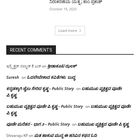
ನಿರಾಕರಣೆಯ ಯತ್ನ ; ಕಾಂ.ಪ್ರಕಾಶ್
October 19, 2025
Load more
RECENT COMMENTS
ಕ್ರೀಡಾಕೂಟ ಝಲಕ್
ಇನ್ಸ್ಪೆಕ್ಟರ್ ಸಲ್ಮಾನ್ ಕೆ ಎನ್
on
Suresh
ಓದಲೇಬೇಕಾದ‌ ಕವಿತೆಗಳು: ಬುದ್ಧ
on
ಕನ್ನಡಕ್ಕಾಗಿ ಜೈಲು ಸೇರಿದ ಕೃಷ್ಣ – Public Story
ಬಹುಮುಖ ವ್ಯಕ್ತಿತ್ವದ ವೂಡೇ
on
ಪಿ.ಕೃಷ್ಣ
ಬಹುಮುಖ ವ್ಯಕ್ತಿತ್ವದ ವೂಡೇ ಪಿ.ಕೃಷ್ಣ – Public Story
ಬಹುಮುಖ ವ್ಯಕ್ತಿತ್ವದ ವೂಡೇ
on
ಪಿ.ಕೃಷ್ಣ
ವೂಡೇ ಮನೆತನ – ಭಾಗ ೨ – Public Story
ಬಹುಮುಖ ವ್ಯಕ್ತಿತ್ವದ ವೂಡೇ ಪಿ.ಕೃಷ್ಣ
on
ಮತ ಹಾಕುವ ಮುನ್ನ ಈ ಹಸಿವಿನ ಕಥನ ಓದಿ
Shivaraju KP
on