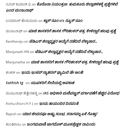
ಕೊರೊನಾ ನಿಯಂತ್ರಣ: ತುಮಕೂರು ಜಿಲ್ಲಾಡಳಿತಕ್ಕೆ ಪ್ರಶ್ನೆಗಳಿವೆ
ಸುನಿಲ್ ಕುಮಾರ್.ವಿ
on
ಎಂದ ಮಂಜು‌ನಾಥ್
ಕ್ಲಾಸ್ ರೂಂ v/s ನ್ಯೂಸ್ ರೂಂ
ಬಸವರಾಜ್ ಹೇಮನೂರು
on
ಮಾಜಿ ಶಾಸಕರಿಗೆ ಶಾಸಕ ಗೌರಿಶಂಕರ್ ಪತ್ರ, ಕೇಳಿದ್ದಾರೆ ಹಲವು ಪ್ರಶ್ನೆ
ಮಂಜುನಾಥ್
on
ಜೆಡಿಎಸ್ ಜಿಲ್ಲಾಧ್ಯಕ್ಷರ ಆಯ್ಕೆಗೆ ನಡೆದಿದೆ ಲೆಕ್ಕಾಚಾರ…
Kantharaju
on
ಜೆಡಿಎಸ್ ಜಿಲ್ಲಾಧ್ಯಕ್ಷರ ಆಯ್ಕೆಗೆ ನಡೆದಿದೆ ಲೆಕ್ಕಾಚಾರ…
Manjunath HN
on
ಮಾಜಿ ಶಾಸಕರಿಗೆ ಶಾಸಕ ಗೌರಿಶಂಕರ್ ಪತ್ರ, ಕೇಳಿದ್ದಾರೆ ಹಲವು ಪ್ರಶ್ನೆ
Manjunatha
on
ಇಂದು ಇಂಟರ್ ನ್ಯಾಶನಲ್ ಫ್ಯಾಮಿಲಿ ಡೇ ಅಂತೆ!
ಶಂಕರ್
on
Sathish tg
ಯುವಕರಿಗೆ ಸೇನೆಯಲ್ಲಿ ಅವಕಾಶ
on
IAS ಅಧಿಕಾರಿ ಮಣಿವಣ್ಣನ್ ವರ್ಗಾವಣೆಗೆ ಹೆಚ್ಚಿದ‌ ವಿರೋಧ
ಮಂಜುನಾಥ್ ಹೆತ್ತೇನಹಳ್ಳಿ
on
ಇಂದು ತಾಯಂದಿರ ದಿನವಂತೆ
Aishu (Aisiri.H.Y )
on
ಯಾರ ಜೀವನವೂ ಅಷ್ಟು ಸುಲಭ, ಸರಾಗವಲ್ಲ ಏಕೆ ಗೊತ್ತಾ?
Rajesh
on
ಜಂಗಮವಾಣಿ ಜಾಗದೊಳ್ ಮೂಕಪ್ರೇಕ್ಷಕ ನಾವಿಂದು
ಶಾಂತರಾಜು
on