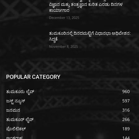
ವಿಜ್ಞಾನ ಮತ್ತು ತಂತ್ರಜ್ಞಾನ ಕುರಿತ ಎರಡು ದಿನಗಳ
ಕಾರ್ಯಾಗಾರ
December 13, 2025
ತುಮಕೂರಿನಲ್ಲಿ ದಿನದಮಟ್ಟಿಗೆ ವಿಧಾನಭಾ ಅಧಿವೇಶನ:
ಸಿದ್ಧತೆ
November 8, 2025
POPULAR CATEGORY
ತುಮಕೂರು ಲೈವ್
960
ಜಸ್ಟ್ ನ್ಯೂಸ್
597
ಜನಮನ
316
ತುಮಕೂರ್ ಲೈವ್
266
ಪೊಲಿಟಿಕಲ್
189
ಅಂತರಾಳ
144