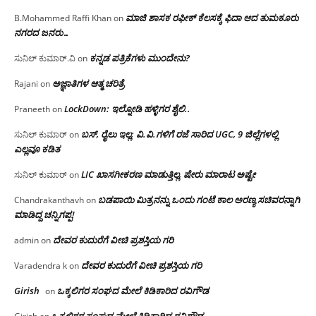
ಮಾಜಿ ಶಾಸಕ ರಫೀಕ್ ಕೆಲಸಕ್ಕೆ ಫಿದಾ ಆದ ತುಮಕೂರು
B.Mohammed Raffi Khan
on
ನಗರದ ಜನರು…
ಕನ್ನಡ ಪತ್ರಿಕೆಗಳು ಮುಂದೇನು?
ಸುನಿಲ್ ಕುಮಾರ್.ವಿ
on
ಅಜ್ಞಾತಿಗಳ ಆತ್ಮ ಚರಿತ್ರೆ
Rajani
on
LockDown: ಇಲ್ನೋಡಿ ಹಳ್ಳಿಗರ ಶೈಲಿ..
Praneeth
on
ಬಸ್, ರೈಲು ಇಲ್ಲ; ವಿ.ವಿ.ಗಳಿಗೆ ರಜೆ ಸಾರಿದ UGC, 9 ಜಿಲ್ಲೆಗಳಲ್ಲಿ
ಸುನಿಲ್ ಕುಮಾರ್
on
ಎಲ್ಲವೂ ಕಡಿತ
LIC ಖಾಸಗೀಕರಣ ಮಾಡುತ್ತಿಲ್ಲ, ಷೇರು ಮಾರಾಟ ಅಷ್ಟೇ
ಸುನಿಲ್ ಕುಮಾರ್
on
ಬಡಪಾಯಿ ಮಿತ್ರನನ್ನು ಒಂದು ಗಂಟೆ ಕಾಲ ಅರಣ್ಯ ಸಚಿವರನ್ನಾಗಿ
Chandrakanthavh
on
ಮಾಡಿದ್ದ ಚನ್ನಿಗಪ್ಪ!
ದೇವರ ಕುದುರೆಗೆ ವೀಚಿ ಪ್ರಶಸ್ತಿಯ ಗರಿ
admin
on
ದೇವರ ಕುದುರೆಗೆ ವೀಚಿ ಪ್ರಶಸ್ತಿಯ ಗರಿ
Varadendra k
on
Girish
ಒಕ್ಕಲಿಗರ ಸಂಘದ ಮೇಲೆ ಕಿಡಿಕಾರಿದ ರವಿಗೌಡ
on
ಒಕ್ಕಲಿಗರ ಸಂಘದ ಮೇಲೆ ಕಿಡಿಕಾರಿದ ರವಿಗೌಡ