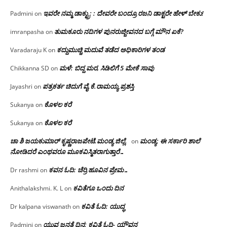
ಇವರೇ ನಮ್ಮ ಡಾಕ್ಟ್ರು; : ದೇವರೇ ಬಂದ್ರೂ ರಜನಿ ಡಾಕ್ಟರೇ ಹೇಳ್ ಬೇಕು!
Padmini
on
ತುಮಕೂರು ನದಿಗಳ ಪುನರುಜ್ಜೀವನದ ಬಗ್ಗೆ ಮೌನ ಏಕೆ?
imranpasha
on
ಕದ್ದುಮುಚ್ಚಿ ಮದುವೆ ತಡೆದ ಅಧಿಕಾರಿಗಳ ತಂಡ
Varadaraju K
on
ಮಳೆ: ಬಿದ್ದ ಮರ, ಸಿಡಿಲಿಗೆ 5 ಮೇಕೆ ಸಾವು
Chikkanna SD
on
ಪತ್ರಕರ್ತ ಚಿದುಗೆ ವೈ.ಕೆ.ರಾಮಯ್ಯ ಪ್ರಶಸ್ತಿ
Jayashri
on
ಕೊಳಲ ಕರೆ
Sukanya
on
ಕೊಳಲ ಕರೆ
Sukanya
on
ಚಾ ಶಿ ಜಯಕುಮಾರ್ ಕೃಷ್ಣರಾಜಪೇಟೆ.ಮಂಡ್ಯ ಜಿಲ್ಲೆ.
ಮಂಡ್ಯ: ಈ ಸರ್ಕಾರಿ ಶಾಲೆ
on
ನೋಡಿದರೆ ಎಂಥವರೂ ಮೂಕವಿಸ್ಮಿತರಾಗುತ್ತಾರೆ…
ಕವನ ಓದಿ: ಚೆರ್ರಿ ಹೂವಿನ ಪ್ರೇಮ…
Dr rashmi
on
ಕವಿತೆಗೂ ಒಂದು ದಿನ
Anithalakshmi. K. L
on
ಕವಿತೆ ಓದಿ: ಯುದ್ಧ
Dr kalpana viswanath
on
ಯುವ ಜನತೆ ದಿನ: ಕವಿತೆ ಓದಿ- ಯೌವನ
Padmini
on