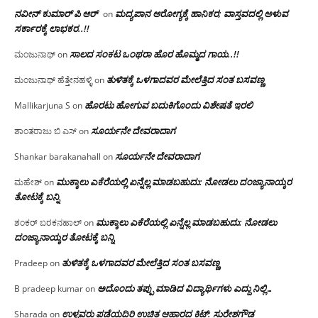
ನವೀನ್ ಕುಮಾರ್ ಪಿ ಆರ್
ಮದ್ಯಪಾನ ಆರೋಗ್ಯಕ್ಕೆ ಹಾನಿಕರ; ವಾಸ್ತವದಲ್ಲಿ ಅಳುವ
on
ಸರ್ಕಾರಕ್ಕೆ ಲಾಭಕರ..!!
ಸಾಲದ ಸಂಕಟ ಒಂಥರಾ ಹೊರ ಹೊಮ್ಮದ ಗಾಯ..!!
ಮಂಜುನಾಥ್
on
ತುಳಿತಕ್ಕೆ ಒಳಗಾದವರ ಮೇಲೆತ್ತಿದ ಸಂತ ಬಸವಣ್ಣ
ಮಂಜುನಾಥ್ ಹೆತ್ತೇನಹಳ್ಳಿ
on
ಹೊರಟು ಹೋಗುವ ಬದುಕಿಗೊಂದು ವಿಶೇಷತೆ ಇರಲಿ
Mallikarjuna S
on
ಸೂರ್ಯನೇ ದೇವರಾದಾಗ
ಶಾಂತರಾಜು ಬಿ ಎಸ್
on
ಸೂರ್ಯನೇ ದೇವರಾದಾಗ
Shankar barakanahall
on
ಮುಕ್ಕಾಲು ಎಕೆರೆಯಲ್ಲಿ ಏನ್ನೆಲ್ಲ‌ ಮಾಡಬಹುದು: ನೋಡಲು ದಂಜ್ಯಾನಾಯ್ಕರ
ಮಹೇಶ್
on
ತೋಟಕ್ಕೆ ಬನ್ನಿ
ಮುಕ್ಕಾಲು ಎಕೆರೆಯಲ್ಲಿ ಏನ್ನೆಲ್ಲ‌ ಮಾಡಬಹುದು: ನೋಡಲು
ಶಂಕರ್ ಬರಕನಹಾಲ್
on
ದಂಜ್ಯಾನಾಯ್ಕರ ತೋಟಕ್ಕೆ ಬನ್ನಿ
ತುಳಿತಕ್ಕೆ ಒಳಗಾದವರ ಮೇಲೆತ್ತಿದ ಸಂತ ಬಸವಣ್ಣ
Pradeep
on
ಅದೊಂದು ತಪ್ಪು ಮಾಡಿದ ವಿದ್ಯಾರ್ಥಿಗಳು ಎದ್ದು ನಿಲ್ಲಿ…
B pradeep kumar
on
ಉಳ್ಳವರು ಪಡೆಯದಿರಿ ಉಚಿತ ಆಹಾರದ ಕಿಟ್: ಸುರೇಶಗೌಡ
Sharada
on