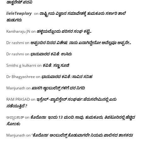
ಡಾಕ್ಟರೇಟ್ ಪದವಿ
lieleTewplory
ರಾಷ್ಟ್ರೀಯ ವಿಜ್ಞಾನ ಸಮಾವೇಶಕ್ಕೆ‌ ತುಮಕೂರು ಸರ್ಕಾರಿ ಶಾಲೆ
on
ಹುಡುಗರು
ಹಳ್ಳಿಯಲ್ಲೊಂದು ಪರಿಸರ ಸಂಘ ಕಟ್ಟಿ…
Kantharaju JN
on
ಅಪ್ಪಂದಿರ ದಿನದ ವಿಶೇಷ: ನಾನು ಏನಾಗಿದ್ದೇನೋ‌ ಅದೆಲ್ಲವೂ ಅಪ್ಪನೇ…
Dr rashmi
on
ಭಾನುವಾರದ ಕವಿತೆ: ಉಸಿರು
Dr rashmi
on
ಕವಿತೆ: ಸಣ್ಣ ಸೂಜಿ
Smiths g kulkarni
on
ಭಾನುವಾರದ ಕವಿತೆ :ಸಾವಿನ ಸನಿಹ
Dr Bhagyashree
on
ಖಾಸಗಿ ಆ್ಯಂಬುಲೆನ್ಸ್ ಗಳಿಗೆ ದರ ನಿಗದಿ
Manjunath
on
ಇಸ್ರೇಲ್ -ಪ್ಯಾಲಿಸ್ತೇನ್ ಸಂಘರ್ಷ:ಜೆರುಸಲೇಮಿನಲ್ಲಿ ಏನು
RAM PRASAD
on
ನಡೆಯುತ್ತಿದೆ ?
ಕೊರೊನಾ: ಇಂದು 13 ಮಂದಿ ಸಾವು, ತುಮಕೂರು, ತಿಪಟೂರಿನಲ್ಲಿ ಹೆಚ್ಚಿದ
ಅಲ್ಲಾಬಕಾಶ್
on
ಸೋಂಕು
‘ಕೊರೊನಾ’ ಅಂಬುಲೆನ್ಸ್ ಕೊಡುವಾಗಲೇ ನಿಯಮ ಪಾಲಿಸದ ಶಾಸಕರು!
Manjunath
on