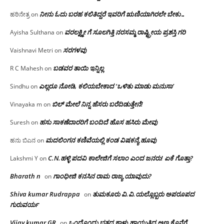
ನೀನು ಓದು ಬರಹ ಕಲಿತಿದ್ದರೆ ಇವರಿಗೆ ಋಣಿಯಾಗಿರಲೇ ಬೇಕು…
ಹರಿನೇತ್ರ
on
ವರಲಕ್ಷ್ಮೀ ಗೆ ಸೂಲಗಿತ್ತಿ ನರಸಮ್ಮ‌ ರಾಷ್ಟ್ರೀಯ ಪ್ರಶಸ್ತಿ ಗರಿ
Ayisha Sulthana
on
ಸರಗಳವು
Vaishnavi Metri
on
ಬಡವರ ತಾಯಿ ಇನ್ನಿಲ್ಲ
R C Mahesh
on
ಎಲ್ಲರೂ ನೋಡಿ, ಕಲಿಯಬೇಕಾದ ‘ಒಳಿತು ಮಾಡು ಮನುಸಾ’
Sindhu
on
ಬಿಲ್ ಮೇಲೆ ನಿನ್ನ ಹೆಸರು ಬರೆದಿಡುತ್ತೇನೆ!
Vinayaka m
on
ಹಸು ಸಾಕಣೆದಾರರಿಗೆ ಬಂದಿದೆ ಹೊಸ ಹಸಿರು ಮೇವು
Suresh
on
ಮದಲಿಂಗನ ಕಣಿವೆಯಲ್ಲಿ ಕಂಡ ವಿಷಕನ್ಯೆ ಹೂವು
ಹನು ಬಿಎನ
on
C.N.ಹಳ್ಳಿ ಪದವಿ ಕಾಲೇಜಿಗೆ ಸಲಾಂ‌ ಎಂದ ಜನರು! ಏಕೆ ಗೊತ್ತಾ?
Lakshmi Y
on
Bharath n
ಗಾಂಧೀಜಿ ಕನಸಿನ ರಾಮ ರಾಜ್ಯ ಯಾವುದು?
on
Shiva kumar Rudrappa
ತುಮಕೂರು‌ ವಿ.ವಿ.ಯಲ್ಲೊಬ್ಬರು ಅಪರೂಪದ
on
ಗುರುವರ್ಯ
Vijay kumar GR
ಒಂದೊಂದು ಭತ್ತದ ಕಾಳು ಹಾಯುತ್ತಿದ್ದ ಅಣ್ಣ ಕೊನೆಗೆ
on