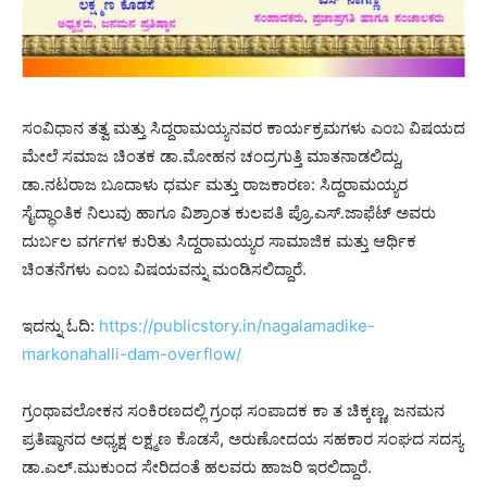
ಸಂವಿಧಾನ ತತ್ವ ಮತ್ತು ಸಿದ್ದರಾಮಯ್ಯನವರ ಕಾರ್ಯಕ್ರಮಗಳು ಎಂಬ ವಿಷಯದ
ಮೇಲೆ ಸಮಾಜ ಚಿಂತಕ ಡಾ.ಮೋಹನ ಚಂದ್ರಗುತ್ತಿ ಮಾತನಾಡಲಿದ್ದು,
ಡಾ.ನಟರಾಜ ಬೂದಾಳು ಧರ್ಮ ಮತ್ತು ರಾಜಕಾರಣ: ಸಿದ್ದರಾಮಯ್ಯರ
ಸೈದ್ಧಾಂತಿಕ ನಿಲುವು ಹಾಗೂ ವಿಶ್ರಾಂತ ಕುಲಪತಿ ಪ್ರೊ.ಎಸ್.ಜಾಫೆಟ್ ಅವರು
ದುರ್ಬಲ ವರ್ಗಗಳ ಕುರಿತು ಸಿದ್ದರಾಮಯ್ಯರ ಸಾಮಾಜಿಕ ಮತ್ತು ಆರ್ಥಿಕ
ಚಿಂತನೆಗಳು ಎಂಬ ವಿಷಯವನ್ನು ಮಂಡಿಸಲಿದ್ದಾರೆ.
ಇದನ್ನು ಓದಿ:
https://publicstory.in/nagalamadike-
markonahalli-dam-overflow/
ಗ್ರಂಥಾವಲೋಕನ ಸಂಕಿರಣದಲ್ಲಿ ಗ್ರಂಥ ಸಂಪಾದಕ ಕಾ ತ ಚಿಕ್ಕಣ್ಣ, ಜನಮನ
ಪ್ರತಿಷ್ಠಾನದ ಅಧ್ಯಕ್ಷ ಲಕ್ಷ್ಮಣ ಕೊಡಸೆ, ಅರುಣೋದಯ ಸಹಕಾರ ಸಂಘದ ಸದಸ್ಯ
ಡಾ.ಎಲ್.ಮುಕುಂದ ಸೇರಿದಂತೆ ಹಲವರು ಹಾಜರಿ ಇರಲಿದ್ದಾರೆ.