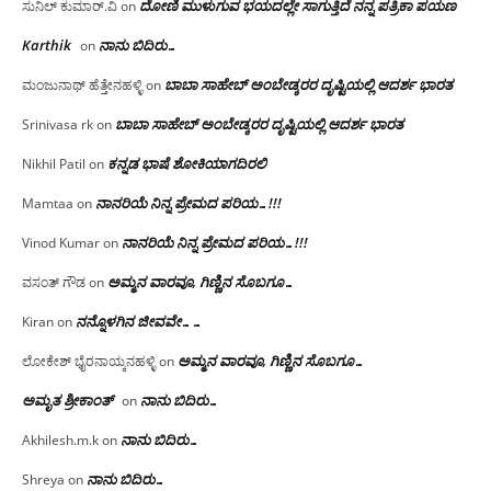
ದೋಣಿ ಮುಳುಗುವ ಭಯದಲ್ಲೇ ಸಾಗುತ್ತಿದೆ ನನ್ನ ಪತ್ರಿಕಾ ಪಯಣ
ಸುನಿಲ್ ಕುಮಾರ್.ವಿ
on
Karthik
ನಾನು ಬಿದಿರು…
on
ಬಾಬಾ ಸಾಹೇಬ್ ಅಂಬೇಡ್ಕರರ ದೃಷ್ಟಿಯಲ್ಲಿ ಆದರ್ಶ ಭಾರತ
ಮಂಜುನಾಥ್ ಹೆತ್ತೇನಹಳ್ಳಿ
on
ಬಾಬಾ ಸಾಹೇಬ್ ಅಂಬೇಡ್ಕರರ ದೃಷ್ಟಿಯಲ್ಲಿ ಆದರ್ಶ ಭಾರತ
Srinivasa rk
on
ಕನ್ನಡ ಭಾಷೆ ಶೋಕಿಯಾಗದಿರಲಿ
Nikhil Patil
on
ನಾನರಿಯೆ ನಿನ್ನ ಪ್ರೇಮದ ಪರಿಯ…!!!
Mamtaa
on
ನಾನರಿಯೆ ನಿನ್ನ ಪ್ರೇಮದ ಪರಿಯ…!!!
Vinod Kumar
on
ಅಮ್ಮನ ವಾರವೂ, ಗಿಣ್ಣಿನ ಸೊಬಗೂ…
ವಸಂತ್ ಗೌಡ
on
ನನ್ನೊಳಗಿನ ಜೀವವೇ……
Kiran
on
ಅಮ್ಮನ ವಾರವೂ, ಗಿಣ್ಣಿನ ಸೊಬಗೂ…
ಲೋಕೇಶ್ ಭೈರನಾಯ್ಕನಹಳ್ಳಿ
on
ಅಮೃತ ಶ್ರೀಕಾಂತ್
ನಾನು ಬಿದಿರು…
on
ನಾನು ಬಿದಿರು…
Akhilesh.m.k
on
ನಾನು ಬಿದಿರು…
Shreya
on