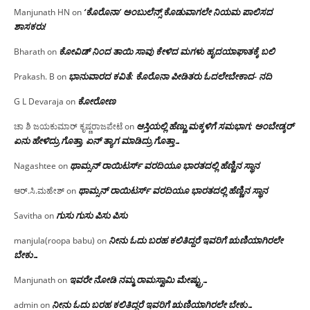
‘ಕೊರೊನಾ’ ಅಂಬುಲೆನ್ಸ್ ಕೊಡುವಾಗಲೇ ನಿಯಮ ಪಾಲಿಸದ
Manjunath HN
on
ಶಾಸಕರು!
ಕೋವಿಡ್ ನಿಂದ ತಾಯಿ ಸಾವು ಕೇಳಿದ ಮಗಳು ಹೃದಯಾಘಾತಕ್ಕೆ ಬಲಿ
Bharath
on
ಭಾನುವಾರದ ಕವಿತೆ: ಕೊರೊನಾ ಪೀಡಿತರು ಓದಲೇಬೇಕಾದ- ನದಿ
Prakash. B
on
ಕೋರೋಣ
G L Devaraja
on
ಆಸ್ತಿಯಲ್ಲಿ ಹೆಣ್ಣು ಮಕ್ಕಳಿಗೆ ಸಮಭಾಗ; ಅಂಬೇಡ್ಕರ್
ಚಾ ಶಿ ಜಯಕುಮಾರ್ ಕೃಷ್ಣರಾಜಪೇಟೆ
on
ಏನು ಹೇಳಿದ್ರು ಗೊತ್ತಾ, ಏನ್ ತ್ಯಾಗ ಮಾಡಿದ್ರು ಗೊತ್ತಾ…
ಥಾಮ್ಸನ್ ರಾಯಿಟರ್ಸ್ ವರದಿಯೂ ಭಾರತದಲ್ಲಿ ಹೆಣ್ಣಿನ ಸ್ಥಾನ‌
Nagashtee
on
ಥಾಮ್ಸನ್ ರಾಯಿಟರ್ಸ್ ವರದಿಯೂ ಭಾರತದಲ್ಲಿ ಹೆಣ್ಣಿನ ಸ್ಥಾನ‌
ಆರ್.ಸಿ.ಮಹೇಶ್
on
ಗುಸು ಗುಸು ಪಿಸು ಪಿಸು
Savitha
on
ನೀನು ಓದು ಬರಹ ಕಲಿತಿದ್ದರೆ ಇವರಿಗೆ ಋಣಿಯಾಗಿರಲೇ
manjula(roopa babu)
on
ಬೇಕು…
ಇವರೇ‌ ನೋಡಿ‌ ನಮ್ಮ‌ ರಾಮಸ್ವಾಮಿ ಮೇಷ್ಟ್ರು…
Manjunath
on
ನೀನು ಓದು ಬರಹ ಕಲಿತಿದ್ದರೆ ಇವರಿಗೆ ಋಣಿಯಾಗಿರಲೇ ಬೇಕು…
admin
on