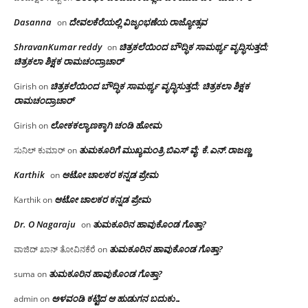
Dasanna
ದೇವಲಕೆರೆಯಲ್ಲಿ ವಿಜೃಂಭಣೆಯ ರಾಜ್ಯೋತ್ಸವ
on
ShravanKumar reddy
ಚಿತ್ರಕಲೆಯಿಂದ ಬೌದ್ಧಿಕ ಸಾಮರ್ಥ್ಯ ವೃದ್ಧಿಸುತ್ತದೆ;
on
ಚಿತ್ರಕಲಾ ಶಿಕ್ಷಕ ರಾಮಚಂದ್ರಾಚಾರ್
ಚಿತ್ರಕಲೆಯಿಂದ ಬೌದ್ಧಿಕ ಸಾಮರ್ಥ್ಯ ವೃದ್ಧಿಸುತ್ತದೆ; ಚಿತ್ರಕಲಾ ಶಿಕ್ಷಕ
Girish
on
ರಾಮಚಂದ್ರಾಚಾರ್
ಲೋಕಕಲ್ಯಾಣಕ್ಕಾಗಿ ಚಂಡಿ ಹೋಮ
Girish
on
ತುಮಕೂರಿಗೆ ಮುಖ್ಯಮಂತ್ರಿ ಬಿಎಸ್ ವೈ: ಕೆ.ಎನ್.ರಾಜಣ್ಣ
ಸುನಿಲ್ ಕುಮಾರ್
on
Karthik
ಆಟೋ ಚಾಲಕರ ಕನ್ನಡ ಪ್ರೇಮ
on
ಆಟೋ ಚಾಲಕರ ಕನ್ನಡ ಪ್ರೇಮ
Karthik
on
Dr. O Nagaraju
ತುಮಕೂರಿನ ಹಾವುಕೊಂಡ ಗೊತ್ತಾ?
on
ತುಮಕೂರಿನ ಹಾವುಕೊಂಡ ಗೊತ್ತಾ?
ವಾಜಿದ್ ಖಾನ್ ತೋವಿನಕೆರೆ
on
ತುಮಕೂರಿನ ಹಾವುಕೊಂಡ ಗೊತ್ತಾ?
suma
on
ಅಳವಂಡಿ ಕಟ್ಟಿದ ಆ ಹುಡುಗನ ಬದುಕು…
admin
on