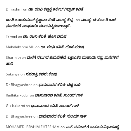
ಡಾ. ರಜನಿ‌ ಕಣ್ಣಲ್ಲಿ ಕಲೀಲ್ ಗಿಬ್ರಾನ್ ಕವಿತೆ
Dr rashmi
on
ಚಾ ಶಿ ಜಯಕುಮಾರ್ ಕೃಷ್ಣರಾಜಪೇಟೆ.ಮಂಡ್ಯ ಜಿಲ್ಲೆ.
ಮಂಡ್ಯ: ಈ ಸರ್ಕಾರಿ ಶಾಲೆ
on
ನೋಡಿದರೆ ಎಂಥವರೂ ಮೂಕವಿಸ್ಮಿತರಾಗುತ್ತಾರೆ…
ಡಾ. ರಜನಿ ಕವಿತೆ: ಹೊಸ ವರುಷ
Triveni
on
ಡಾ. ರಜನಿ ಕವಿತೆ: ಹೊಸ ವರುಷ
Mahalakshmi MH
on
ಮಳೆಗೆ ನಲುಗಿದ ತುರುವೇಕೆರೆ: ಲಕ್ಷಾಂತರ ರೂಪಾಯಿ ನಷ್ಟ, ಮನೆಗಳಿಗೆ
Sharmith
on
ಹಾನಿ
ನವರಾತ್ರಿ ಕವನ :ಕೆಂಪು
Sukanya
on
ಭಾನುವಾರದ ಕವಿತೆ: ಬೆಟ್ಟ ಜಾರಿ
Dr Bhagyashree
on
ಭಾನುವಾರದ ಕವಿತೆ: ಸುಂಯ್ ಗಾಳಿ
Radhika kudur
on
ಭಾನುವಾರದ ಕವಿತೆ: ಸುಂಯ್ ಗಾಳಿ
G k kulkarni
on
ಭಾನುವಾರದ ಕವಿತೆ: ಸುಂಯ್ ಗಾಳಿ
Dr Bhagyashree
on
ಎಸ್. ರಮೇಶ್ ಗೆ ಕಾನೂನು ವಿಭಾಗದಲ್ಲಿ
MOHAMED IBRAHIM EHTESHAM
on