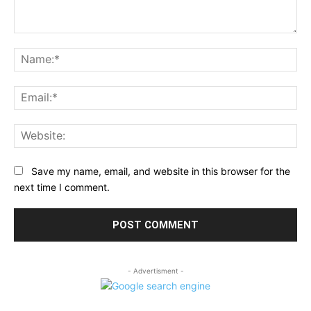
Comment:
Na
Ema
Web
Save my name, email, and website in this browser for the
next time I comment.
- Advertisment -