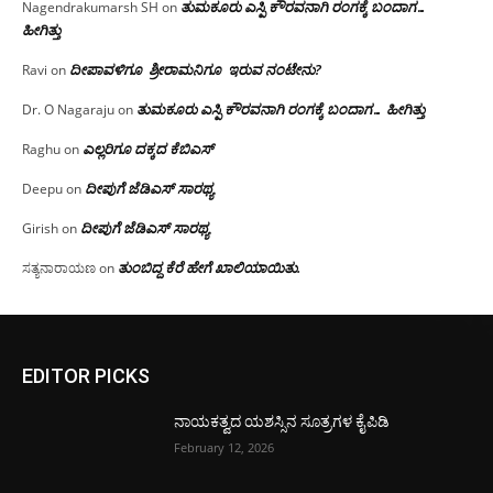
ತುಮಕೂರು ಎಸ್ಪಿ ಕೌರವನಾಗಿ ರಂಗಕ್ಕೆ ಬಂದಾಗ…
Nagendrakumarsh SH
on
ಹೀಗಿತ್ತು
ದೀಪಾವಳಿಗೂ ಶ್ರೀರಾಮನಿಗೂ ಇರುವ ನಂಟೇನು?
Ravi
on
ತುಮಕೂರು ಎಸ್ಪಿ ಕೌರವನಾಗಿ ರಂಗಕ್ಕೆ ಬಂದಾಗ… ಹೀಗಿತ್ತು
Dr. O Nagaraju
on
ಎಲ್ಲರಿಗೂ ದಕ್ಕದ ಕೆಬಿಎಸ್
Raghu
on
ದೀಪುಗೆ ಜೆಡಿಎಸ್ ಸಾರಥ್ಯ
Deepu
on
ದೀಪುಗೆ ಜೆಡಿಎಸ್ ಸಾರಥ್ಯ
Girish
on
ತುಂಬಿದ್ದ ಕೆರೆ ಹೇಗೆ ಖಾಲಿಯಾಯಿತು.
ಸತ್ಯನಾರಾಯಣ
on
EDITOR PICKS
ನಾಯಕತ್ವದ ಯಶಸ್ಸಿನ ಸೂತ್ರಗಳ ಕೈಪಿಡಿ
February 12, 2026