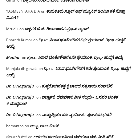
Girish
on
ತುಮಕೂರು ಸ್ಕೂಲ್ ಆಫ್ ಮ್ಯೂಸಿಕ್ ಹಿಂದಿನ ಕತೆ ಗೊತ್ತಾ
YASMEEN JAHA D A
on
ನಿಮಗೆ ?
ಬಳ್ಳಗೆರೆ ಬಿ.ಜಿ. ಗೀತಾಂಜಲಿಗೆ ಪ್ರಥಮ ರ‌್ಯಾಂಕ್
Mrudul
on
Kpsc: ಸಿರಾದ ಭೂತೇಗೌಡಗೆ 6ನೇ ಶ್ರೇಯಾಂಕ: Dysp ಹುದ್ದೆಗೆ
Bharath Kumar
on
ಆಯ್ಕೆ
Madhu
Kpsc: ಸಿರಾದ ಭೂತೇಗೌಡಗೆ 6ನೇ ಶ್ರೇಯಾಂಕ: Dysp ಹುದ್ದೆಗೆ ಆಯ್ಕೆ
on
Kpsc: ಸಿರಾದ ಭೂತೇಗೌಡಗೆ 6ನೇ ಶ್ರೇಯಾಂಕ: Dysp ಹುದ್ದೆಗೆ
Manjula dh gowda
on
ಆಯ್ಕೆ
Dr. O Nagaraju
ಕುಷ್ಠರೋಗಿಗಳತ್ತ ಕೈ ಚಾಚಿದ ಸತ್ಯಸಾಯಿ ಸಂಘಟನೆ
on
Dr. O Nagaraju
ದಬ್ಬಾಳಿಕೆ, ದಮನಕಾರಿ ನೀತಿ ಸಲ್ಲದು – ಜನಪರ ಚಿಂತಕ
on
ಕೆ.ದೊರೈರಾಜ್
Dr. O Nagaraju
ಮುಖ್ಯಶಿಕ್ಷಕರ ಕರ್ತವ್ಯ ಲೋಪ : ಪೋಷಕರ ಧರಣಿ
on
ಅಬ್ಬಾ, ಆಂಜನೇಯ!
hemantha
on
ಆರಂಭಿಕ ಬಂಡವಾಳವಿಲ್ಲದೆ ಬೆಳೆಯುವ ಬೆಳೆ- ಮಿಡಿ ಸೌತೆ
ಪಂಚಾಕ್ಷರಿ ಗುಬ್ಬಿ
on