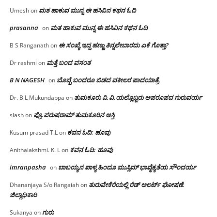
ಮತ ಹಾಕುವ ಮುನ್ನ ಈ ಹಸಿವಿನ ಕಥನ ಓದಿ
Umesh
on
prasanna
ಮತ ಹಾಕುವ ಮುನ್ನ ಈ ಹಸಿವಿನ ಕಥನ ಓದಿ
on
ಈ ಸಂಖ್ಯೆ ಇದ್ದ ಹಣ್ಣು ತಿನ್ನಲೇಬಾರದು ಏಕೆ ಗೊತ್ತಾ?
B S Ranganath
on
ಮತ್ತೆ ಬಂದ ವಸಂತ
Dr rashmi
on
B N NAGESH
ಬೊಬ್ಬೆ ಬಂದರೂ ಬಿಡದ ವಕೀಲರ ಪಾದಯಾತ್ರೆ
on
ತುಮಕೂರು‌ ವಿ.ವಿ.ಯಲ್ಲೊಬ್ಬರು ಅಪರೂಪದ ಗುರುವರ್ಯ
Dr. B L Mukundappa
on
ಪ್ರೊ.ಪರುಷರಾಮ್ ತುಮಕೂರಿನ ಆಸ್ತಿ
slash
on
ಕವನ ಓದಿ: ಹೂವು
Kusum prasad T.L
on
ಕವನ ಓದಿ: ಹೂವು
Anithalakshmi. K. L
on
imranpasha
ಬಾಬಯ್ಯನ ಪಾಳ್ಯ ಹಿಂದೂ ಮುಸ್ಲಿಮ್ ಭಾವೈಕ್ಯತೆಯ ಸೌಂದರ್ಯ
on
ತುರುವೇಕೆರೆಯಲ್ಲಿ ರೆಡ್ ಅಲರ್ಟ್ ಘೋಷಣೆ:
Dhananjaya S/o Rangaiah
on
ಜಿಲ್ಲಾಧಿಕಾರಿ
ಗುರು
Sukanya
on