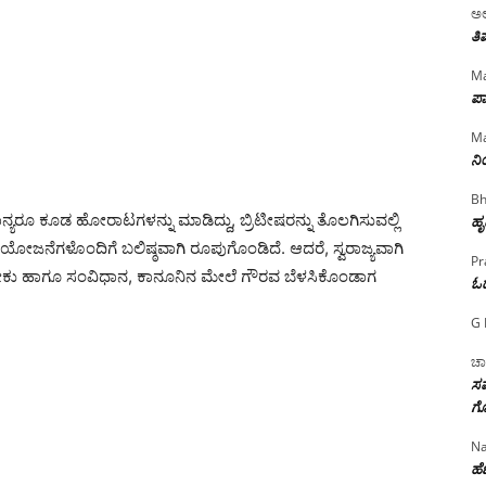
ಅಲ
ತಿ
Ma
ಪಾ
Ma
ನ
Bh
ಾನ್ಯರೂ ಕೂಡ ಹೋರಾಟಗಳನ್ನು ಮಾಡಿದ್ದು, ಬ್ರಿಟೀಷರನ್ನು ತೊಲಗಿಸುವಲ್ಲಿ
ಹೃ
ೋಜನೆಗಳೊಂದಿಗೆ ಬಲಿಷ್ಠವಾಗಿ ರೂಪುಗೊಂಡಿದೆ. ಆದರೆ, ಸ್ವರಾಜ್ಯವಾಗಿ
Pr
ಬೇಕು ಹಾಗೂ ಸಂವಿಧಾನ, ಕಾನೂನಿನ ಮೇಲೆ ಗೌರವ ಬೆಳಸಿಕೊಂಡಾಗ
ಓ
G 
ಚಾ
ಸಮ
ಗೊ
Na
ಹೆಣ