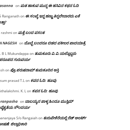
rasanna
ಮತ ಹಾಕುವ ಮುನ್ನ ಈ ಹಸಿವಿನ ಕಥನ ಓದಿ
on
ಈ ಸಂಖ್ಯೆ ಇದ್ದ ಹಣ್ಣು ತಿನ್ನಲೇಬಾರದು ಏಕೆ
S Ranganath
on
ತ್ತಾ?
ಮತ್ತೆ ಬಂದ ವಸಂತ
 rashmi
on
 N NAGESH
ಬೊಬ್ಬೆ ಬಂದರೂ ಬಿಡದ ವಕೀಲರ ಪಾದಯಾತ್ರೆ
on
ತುಮಕೂರು‌ ವಿ.ವಿ.ಯಲ್ಲೊಬ್ಬರು
. B L Mukundappa
on
ಪರೂಪದ ಗುರುವರ್ಯ
ಪ್ರೊ.ಪರುಷರಾಮ್ ತುಮಕೂರಿನ ಆಸ್ತಿ
ash
on
ಕವನ ಓದಿ: ಹೂವು
sum prasad T.L
on
ಕವನ ಓದಿ: ಹೂವು
ithalakshmi. K. L
on
mranpasha
ಬಾಬಯ್ಯನ ಪಾಳ್ಯ ಹಿಂದೂ ಮುಸ್ಲಿಮ್
on
ವೈಕ್ಯತೆಯ ಸೌಂದರ್ಯ
ತುರುವೇಕೆರೆಯಲ್ಲಿ ರೆಡ್ ಅಲರ್ಟ್
ananjaya S/o Rangaiah
on
ಷಣೆ: ಜಿಲ್ಲಾಧಿಕಾರಿ