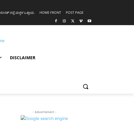
ಸಂಸತ್ ನಲ್ಲಿ ಮಕ್ಕಳ ಒತ್ತಾಯ
.
HOME FRONT
POST PAGE
DISCLAIMER
- Advertisment -