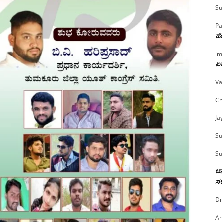
Su
Pa
ಹೇ
im
ಏಕ
Va
Ch
Ja
Su
Su
ಚಾ
ಸರ
Dr
An