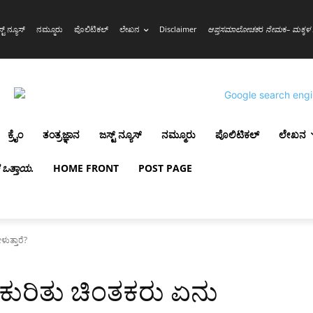
್ಟ್ ನ್ಯೂಸ್
ನಮ್ಮೂರು
ಪೊಲಿಟಿಕಲ್
ಲೇಖನ
Disclaimer
ಆಪ್ತಸಮಾಲೋಚಕ
ರ
ನೇಮ
ಕ
– ಮಕ್ಕಳ 
ಕ್ರೈಂ
ತಂತ್ರಜ್ಞಾನ
ಜಸ್ಟ್ ನ್ಯೂಸ್
ನಮ್ಮೂರು
ಪೊಲಿಟಿಕಲ್
ಲೇಖನ
ಳ ಒತ್ತಾಯ
.
HOME FRONT
POST PAGE
ುತ್ತಾರೆ?
ವ ಕುರಿತು ಚಿಂತಕರು ಏನು