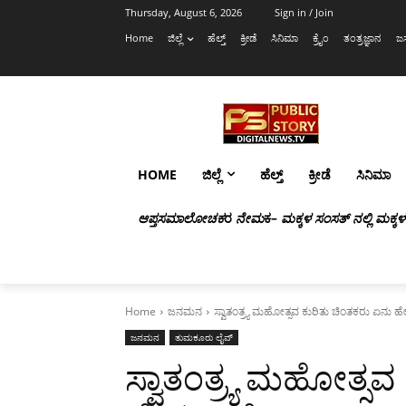
Thursday, August 6, 2026
Sign in / Join
Home
ಜಿಲ್ಲೆ
ಹೆಲ್ತ್
ಕ್ರೀಡೆ
ಸಿನಿಮಾ
ಕ್ರೈಂ
ತಂತ್ರಜ್ಞಾನ
ಜಸ
HOME
ಜಿಲ್ಲೆ
ಹೆಲ್ತ್
ಕ್ರೀಡೆ
ಸಿನಿಮಾ
ಆಪ್ತಸಮಾಲೋಚಕ
ರ
ನೇಮ
ಕ
– ಮಕ್ಕಳ ಸಂಸತ್ ನಲ್ಲಿ ಮಕ್ಕ
Home
ಜನಮನ
ಸ್ವಾತಂತ್ರ್ಯ ಮಹೋತ್ಸವ ಕುರಿತು ಚಿಂತಕರು ಏನು ಹೇಳ
ಜನಮನ
ತುಮಕೂರು ಲೈವ್
ಸ್ವಾತಂತ್ರ್ಯ ಮಹೋತ್ಸ