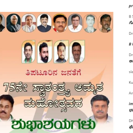
p
B 
ಗೊ
Dr
B
Dr
ಅ
sl
Ku
An
i
ಭಾ
Dh
ಘೋ