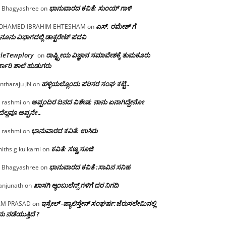
ಭಾನುವಾರದ ಕವಿತೆ: ಸುಂಯ್ ಗಾಳಿ
 Bhagyashree
on
ಎಸ್. ರಮೇಶ್ ಗೆ
OHAMED IBRAHIM EHTESHAM
on
ನೂನು ವಿಭಾಗದಲ್ಲಿ ಡಾಕ್ಟರೇಟ್ ಪದವಿ
eleTewplory
ರಾಷ್ಟ್ರೀಯ ವಿಜ್ಞಾನ ಸಮಾವೇಶಕ್ಕೆ‌ ತುಮಕೂರು
on
್ಕಾರಿ ಶಾಲೆ ಹುಡುಗರು
ಹಳ್ಳಿಯಲ್ಲೊಂದು ಪರಿಸರ ಸಂಘ ಕಟ್ಟಿ…
ntharaju JN
on
ಅಪ್ಪಂದಿರ ದಿನದ ವಿಶೇಷ: ನಾನು ಏನಾಗಿದ್ದೇನೋ‌
 rashmi
on
ೆಲ್ಲವೂ ಅಪ್ಪನೇ…
ಭಾನುವಾರದ ಕವಿತೆ: ಉಸಿರು
 rashmi
on
ಕವಿತೆ: ಸಣ್ಣ ಸೂಜಿ
iths g kulkarni
on
ಭಾನುವಾರದ ಕವಿತೆ :ಸಾವಿನ ಸನಿಹ
 Bhagyashree
on
ಖಾಸಗಿ ಆ್ಯಂಬುಲೆನ್ಸ್ ಗಳಿಗೆ ದರ ನಿಗದಿ
njunath
on
ಇಸ್ರೇಲ್ -ಪ್ಯಾಲಿಸ್ತೇನ್ ಸಂಘರ್ಷ:ಜೆರುಸಲೇಮಿನಲ್ಲಿ
AM PRASAD
on
ು ನಡೆಯುತ್ತಿದೆ ?