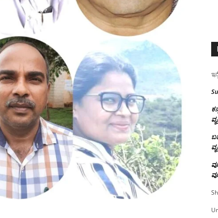
ಇನ್
Su
ಕನ
ವ್ಯ
ಬಹ
ವ್ಯ
ವೂ
ವೂ
Sh
U