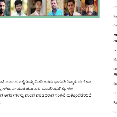
Dr
Pa
Dr
ಚಾ
ಸರ
Tr
Ma
Sh
ನಷ
ಜಾತಿ ಧರ್ಮದ ಎಲ್ಲೆಗಳನ್ನು ಮೀರಿ ಜನರು ಭಾಗವಹಿಸಿದ್ದಾರೆ. ಈ ನೆಲದ
Su
ತು ಸೌಹಾರ್ಧಯುತ ಹೋರಾಟ ಮಾದರಿಯಾಗಿತ್ತು. ಈಗ
Dr
ದ ಆದರ್ಶಗಳನ್ನು ಪಾಲನೆ ಮಾಡದಿರುವ ಸಂಕಟ ಮತ್ತೊಂದೆಡೆಯಿದೆ.
.
Ra
G 