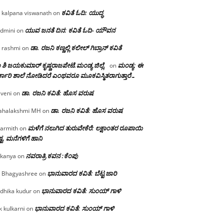
ಕವಿತೆ ಓದಿ: ಯುದ್ಧ
 kalpana viswanath
on
ಯುವ ಜನತೆ ದಿನ: ಕವಿತೆ ಓದಿ- ಯೌವನ
dmini
on
ಡಾ. ರಜನಿ‌ ಕಣ್ಣಲ್ಲಿ ಕಲೀಲ್ ಗಿಬ್ರಾನ್ ಕವಿತೆ
 rashmi
on
 ಶಿ ಜಯಕುಮಾರ್ ಕೃಷ್ಣರಾಜಪೇಟೆ.ಮಂಡ್ಯ ಜಿಲ್ಲೆ.
ಮಂಡ್ಯ: ಈ
on
್ಕಾರಿ ಶಾಲೆ ನೋಡಿದರೆ ಎಂಥವರೂ ಮೂಕವಿಸ್ಮಿತರಾಗುತ್ತಾರೆ…
ಡಾ. ರಜನಿ ಕವಿತೆ: ಹೊಸ ವರುಷ
iveni
on
ಡಾ. ರಜನಿ ಕವಿತೆ: ಹೊಸ ವರುಷ
halakshmi MH
on
ಮಳೆಗೆ ನಲುಗಿದ ತುರುವೇಕೆರೆ: ಲಕ್ಷಾಂತರ ರೂಪಾಯಿ
armith
on
್ಟ, ಮನೆಗಳಿಗೆ ಹಾನಿ
ನವರಾತ್ರಿ ಕವನ :ಕೆಂಪು
kanya
on
ಭಾನುವಾರದ ಕವಿತೆ: ಬೆಟ್ಟ ಜಾರಿ
 Bhagyashree
on
ಭಾನುವಾರದ ಕವಿತೆ: ಸುಂಯ್ ಗಾಳಿ
dhika kudur
on
ಭಾನುವಾರದ ಕವಿತೆ: ಸುಂಯ್ ಗಾಳಿ
k kulkarni
on