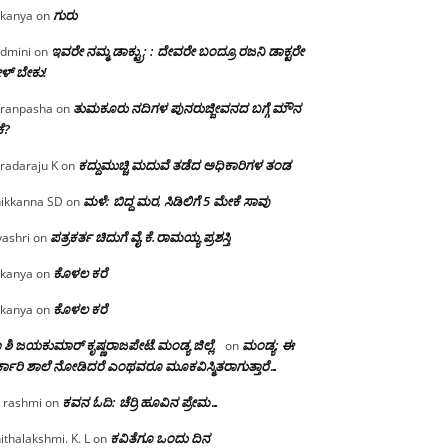
ಗುರು
kanya
on
ಇವರೇ ನಮ್ಮ ಡಾಕ್ಟ್ರು; : ದೇವರೇ ಬಂದ್ರೂ ರಜನಿ ಡಾಕ್ಟರೇ
dmini
on
ಳ್ ಬೇಕು!
ತುಮಕೂರು ನದಿಗಳ ಪುನರುಜ್ಜೀವನದ ಬಗ್ಗೆ ಮೌನ
ranpasha
on
ೆ?
ಕದ್ದುಮುಚ್ಚಿ ಮದುವೆ ತಡೆದ ಅಧಿಕಾರಿಗಳ ತಂಡ
radaraju K
on
ಮಳೆ: ಬಿದ್ದ ಮರ, ಸಿಡಿಲಿಗೆ 5 ಮೇಕೆ ಸಾವು
ikkanna SD
on
ಪತ್ರಕರ್ತ ಚಿದುಗೆ ವೈ.ಕೆ.ರಾಮಯ್ಯ ಪ್ರಶಸ್ತಿ
yashri
on
ಕೊಳಲ ಕರೆ
kanya
on
ಕೊಳಲ ಕರೆ
kanya
on
 ಶಿ ಜಯಕುಮಾರ್ ಕೃಷ್ಣರಾಜಪೇಟೆ.ಮಂಡ್ಯ ಜಿಲ್ಲೆ.
ಮಂಡ್ಯ: ಈ
on
್ಕಾರಿ ಶಾಲೆ ನೋಡಿದರೆ ಎಂಥವರೂ ಮೂಕವಿಸ್ಮಿತರಾಗುತ್ತಾರೆ…
ಕವನ ಓದಿ: ಚೆರ್ರಿ ಹೂವಿನ ಪ್ರೇಮ…
 rashmi
on
ಕವಿತೆಗೂ ಒಂದು ದಿನ
ithalakshmi. K. L
on