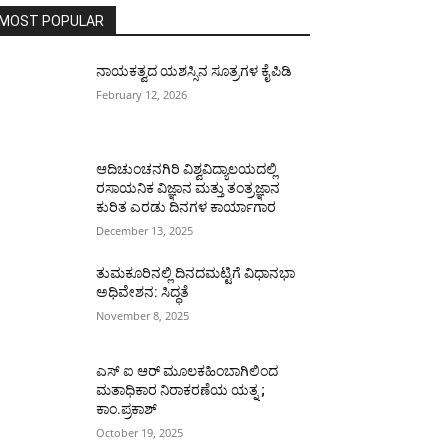
MOST POPULAR
ನಾಯಕತ್ವದ ಯಶಸ್ಸಿನ ಸೂತ್ರಗಳ ಕೈಪಿಡಿ
February 12, 2026
ಆದಿಚುಂಚನಗಿರಿ ವಿಶ್ವವಿದ್ಯಾಲಯದಲ್ಲಿ
ರಸಾಯನಿಕ ವಿಜ್ಞಾನ ಮತ್ತು ತಂತ್ರಜ್ಞಾನ
ಕುರಿತ ಎರಡು ದಿನಗಳ ಕಾರ್ಯಾಗಾರ
December 13, 2025
ತುಮಕೂರಿನಲ್ಲಿ ದಿನದಮಟ್ಟಿಗೆ ವಿಧಾನಭಾ
ಅಧಿವೇಶನ: ಸಿದ್ಧತೆ
November 8, 2025
ಎಸ್ ಐ ಆರ್ ಮೂಲಕಹಿಂಬಾಗಿಲಿಂದ
ಮತಾಧಿಕಾರ ನಿರಾಕರಣೆಯ ಯತ್ನ ;
ಕಾಂ.ಪ್ರಕಾಶ್
October 19, 2025