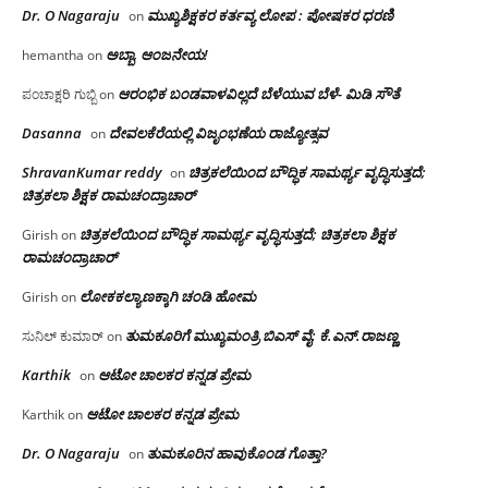
Dr. O Nagaraju
ಮುಖ್ಯಶಿಕ್ಷಕರ ಕರ್ತವ್ಯ ಲೋಪ : ಪೋಷಕರ ಧರಣಿ
on
ಅಬ್ಬಾ, ಆಂಜನೇಯ!
hemantha
on
ಆರಂಭಿಕ ಬಂಡವಾಳವಿಲ್ಲದೆ ಬೆಳೆಯುವ ಬೆಳೆ- ಮಿಡಿ ಸೌತೆ
ಪಂಚಾಕ್ಷರಿ ಗುಬ್ಬಿ
on
Dasanna
ದೇವಲಕೆರೆಯಲ್ಲಿ ವಿಜೃಂಭಣೆಯ ರಾಜ್ಯೋತ್ಸವ
on
ShravanKumar reddy
ಚಿತ್ರಕಲೆಯಿಂದ ಬೌದ್ಧಿಕ ಸಾಮರ್ಥ್ಯ ವೃದ್ಧಿಸುತ್ತದೆ;
on
ಚಿತ್ರಕಲಾ ಶಿಕ್ಷಕ ರಾಮಚಂದ್ರಾಚಾರ್
ಚಿತ್ರಕಲೆಯಿಂದ ಬೌದ್ಧಿಕ ಸಾಮರ್ಥ್ಯ ವೃದ್ಧಿಸುತ್ತದೆ; ಚಿತ್ರಕಲಾ ಶಿಕ್ಷಕ
Girish
on
ರಾಮಚಂದ್ರಾಚಾರ್
ಲೋಕಕಲ್ಯಾಣಕ್ಕಾಗಿ ಚಂಡಿ ಹೋಮ
Girish
on
ತುಮಕೂರಿಗೆ ಮುಖ್ಯಮಂತ್ರಿ ಬಿಎಸ್ ವೈ: ಕೆ.ಎನ್.ರಾಜಣ್ಣ
ಸುನಿಲ್ ಕುಮಾರ್
on
Karthik
ಆಟೋ ಚಾಲಕರ ಕನ್ನಡ ಪ್ರೇಮ
on
ಆಟೋ ಚಾಲಕರ ಕನ್ನಡ ಪ್ರೇಮ
Karthik
on
Dr. O Nagaraju
ತುಮಕೂರಿನ ಹಾವುಕೊಂಡ ಗೊತ್ತಾ?
on