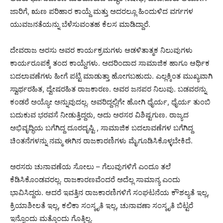
ಜಾರಿಗೆ, ಋಣ ಪರಿಹಾರ ಕಾಯ್ದೆ ಮತ್ತು ಅದರಲ್ಲೂ ಹಿಂದುಳಿದ ವರ್ಗಗಳ
ಯುವಜನತೆಯನ್ನು ಬೆಳೆಸುವಂತಹ ಕೆಲಸ ಮಾಡಿದ್ದಾರೆ.
ದೇವರಾಜ ಅರಸು ಅವರ ಕಾರ್ಯಕ್ರಮಗಳು ಆಡಳಿತಾತ್ಮಕ ನಿಲುವುಗಳು
ಕಾರ್ಯರೂಪಕ್ಕೆ ತಂದ ಕಾಯ್ದೆಗಳು. ಅದರಿಂದಾದ ಸಾಮಾಜಿಕ ಹಾಗೂ ಆರ್ಥಿಕ
ಬದಲಾವಣೆಗಳು ಹೀಗೆ ಪಟ್ಟಿ ಮಾಡುತ್ತಾ ಹೋಗಬಹುದು. ಎಲ್ಲಕ್ಕಿಂತ ಮುಖ್ಯವಾಗಿ
ಸ್ವಾರ್ಥರಹಿತ, ದ್ವೇಷರಹಿತ ರಾಜಕಾರಣ. ಅವರ ಜನಪರ ನಿಲುವು. ಬಡವರನ್ನು
ಕಂಡರೆ ಅಯ್ಯೋ ಅನ್ನುವುದಲ್ಲ. ಅವರಿದ್ದಲ್ಲಿಗೇ ಹೋಗಿ ಧೈರ್ಯ, ಧೈರ್ಯ ತುಂಬಿ
ಬದುಕುವ ಭರವಸೆ ನೀಡುತ್ತಿದ್ದರು, ಅದು ಅರಸರ ವಿಶಿಷ್ಟಗುಣ. ರಾಜ್ಯದ
ಅಭಿವೃದ್ಧಿಯ ಬಗೆಗಿದ್ದ ದೂರದೃಷ್ಟಿ , ಸಾಮಾಜಿಕ ಬದಲಾವಣೆಗಳ ಬಗೆಗಿದ್ದ
ಚಿಂತನೆಗಳನ್ನು ನಮ್ಮ ಈಗಿನ ರಾಜಕಾರಣಿಗಳು ಮೈಗೂಡಿಸಿಕೊಳ್ಳಬೇಕಿದೆ.
ಅರಸರು ಚುನಾವಣೆಯ ಸೋಲು – ಗೆಲುವುಗಳಿಗೆ ಎಂದೂ ತಲೆ
ಕೆಡಿಸಿಕೊಂಡವರಲ್ಲ. ರಾಜಕಾರಣವೆಂದರೆ ಅದೆಲ್ಲ ಸಾಮಾನ್ಯ ಎಂದು
ಭಾವಿಸಿದ್ದರು. ಆದರೆ ಇವತ್ತಿನ ರಾಜಕಾರಣಿಗಳಿಗೆ ಸಂಘಟನೆಯ ಕೌಶಲ್ಯತೆ ಇಲ್ಲ,
ಕ್ರಿಯಾಶೀಲತೆ ಇಲ್ಲ, ಕಲಿಕಾ ಸಂಸ್ಕೃತಿ ಇಲ್ಲ, ಚುನಾವಣಾ ಸಂಸ್ಕೃತಿ ಬಿಟ್ಟರೆ
ಇನ್ನೊಂದು ಮತ್ತೊಂದು ಗೊತ್ತಿಲ್ಲ.