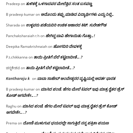
ತುಳಿತಕ್ಕೆ ಒಳಗಾದವರ ಮೇಲೆತ್ತಿದ ಸಂತ ಬಸವಣ್ಣ
Pradeep
on
ಅದೊಂದು ತಪ್ಪು ಮಾಡಿದ ವಿದ್ಯಾರ್ಥಿಗಳು ಎದ್ದು ನಿಲ್ಲಿ…
B pradeep kumar
on
ಉಳ್ಳವರು ಪಡೆಯದಿರಿ ಉಚಿತ ಆಹಾರದ ಕಿಟ್: ಸುರೇಶಗೌಡ
Sharada
on
ಹೇಗಿದ್ದ ಬಾವಿ ಹೇಗಾಯಿತು ಗೊತ್ತಾ…!
Panchaksharaiah t h
on
ಹೋಗದಿರಿ ದೇವಳಕ್ಕೆ
Deepika Ramakrishnaiah
on
ತಾಯಿ ಪ್ರೀತಿಗೆ ಬೆಲೆ ಕಟ್ಟಲಾದೀತೆ….?
P.t.chikkanna
on
ತಾಯಿ ಪ್ರೀತಿಗೆ ಬೆಲೆ ಕಟ್ಟಲಾದೀತೆ….?
ಚನ್ನಕೇಶವ
on
Kantharaju k
ಬಾಬಾ ಸಾಹೇಬ್ ಅಂಬೇಡ್ಕರರ ದೃಷ್ಟಿಯಲ್ಲಿ ಆದರ್ಶ ಭಾರತ
on
ಮಾಸಿದ ಪಂಚೆ, ಹೆಗಲ ಮೇಲೆ ಟವಲ್‌ ಇವು ಮಾತ್ರ ರೈತರ ಡ್ರೆಸ್‌
B pradeep kumar
on
ಕೋಡ್ ಆಗಬೇಕೇ…..?‌
ಮಾಸಿದ ಪಂಚೆ, ಹೆಗಲ ಮೇಲೆ ಟವಲ್‌ ಇವು ಮಾತ್ರ ರೈತರ ಡ್ರೆಸ್‌ ಕೋಡ್
Raghu
on
ಆಗಬೇಕೇ…..?‌
ದೋಣಿ ಮುಳುಗುವ ಭಯದಲ್ಲೇ ಸಾಗುತ್ತಿದೆ ನನ್ನ ಪತ್ರಿಕಾ ಪಯಣ
Prema
on