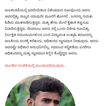
ರಾಜಕಾರಣಿಯಲ್ಲಿ ಇರಲೇಬೇಕಾದ ವಿಶೇಷವಾದ ಗುಣವೊಂದು ಅರಸು
ಅವರಲ್ಲಿತ್ತು. ರಾಜ್ಯದ ಯಾವುದೇ ಮೂಲೆಗೆ ಹೋಗಲಿ , ಜನರನ್ನು ಗುರುತು
ಹಿಡಿದು ಮಾತನಾಡಿಸುತ್ತಿದ್ದರು. ಮತ್ತು ಹೆಗಲ ಮೇಲೆ ಕೈಹಾಕಿ ಕಷ್ಟಸುಖ
ವಿಚಾರಿಸುತ್ತಿದ್ದರು. ದೇವರಾಜು ಅರಸು ರಲ್ಲಿ ಒಂದು ವಿಶೇಷ ಗುಣವಿತ್ತು.
ನಿರ್ಲಕ್ಷಿತ ಸಮುದಾಯಗಳಿಂದ ಬಂದ ವಿದ್ಯಾವಂತ ಉತ್ಸಾಹಿ ತರುಣರನ್ನು
ರಾಜಕೀಯ ರಂಗಕ್ಕೆ ಕರೆತಂದು, ಅಧಿಕಾರದ ಸ್ಥಾನಮಾನ ನೀಡುವುದು. ಅರಸು
ಅವರಷ್ಟೇ ಅಧಿಕಾರ ಅನುಭವಿಸಲಿಲ್ಲ. ಸಮಾಜದ ಕಟ್ಟಕಡೆಯ ಜನರಿಗೂ
ಅಧಿಕಾರವನ್ನು ಮತ್ತು ಸ್ಥಾನಮಾನ ಕಲ್ಪಿಸಿ ಕೊಟ್ಟಿದ್ದರು ಅರಸು.
ಮುಂದಿನ ಸಂಚಿಕೆಯಲ್ಲಿ ಮುಂದುವರೆಯುವುದು…