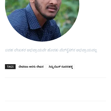
ಬರಹ ಲೇಖಕರ ಅಭಿಪ್ರಾಯವೇ ಹೊರತು ವೆಬ್‌ಸೈಟ್‌ನ ಅಭಿಪ್ರಾಯವಲ್ಲ
TAGS
ದೇವರಾಜ ಅರಸು ಲೇಖನ
ಸಿದ್ದು ಬಿಎಸ್ ಸೂರನಹಳ್ಳಿ