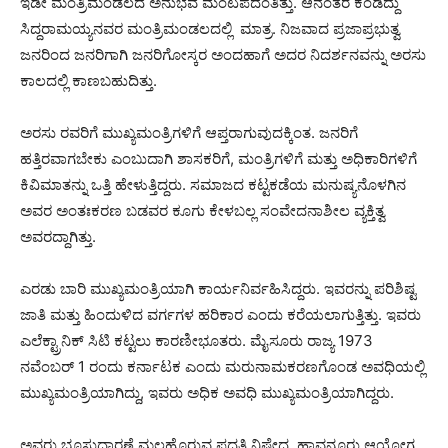
ಇಡೀ ಮಂತ್ರಿಮಂಡಲದ ಅನುಭವ ಮಂಟಪದಂತಿತ್ತು. ಆನಂತರ ಕಂಡಿದ್ದು
ಸಿದ್ದರಾಮಯ್ಯನವರ ಮಂತ್ರಿಮಂಡಲದಲ್ಲಿ ಮಾತ್ರ. ನಿಜವಾದ ಪ್ರಜಾಪ್ರಭುತ್ವ
ಜನರಿಂದ ಜನರಿಗಾಗಿ ಜನರಿಗೋಸ್ಕರ ಅಂದಹಾಗೆ ಅದರ ನಿದರ್ಶನವನ್ನು ಅರಸು
ಕಾಲದಲ್ಲಿ ಕಾಣಬಹುದಿತ್ತು.
ಅರಸು ರವರಿಗೆ ಮುಖ್ಯಮಂತ್ರಿಗಳಿಗೆ ಆಪ್ತರಾಗುವುದಕ್ಕಿಂತ. ಜನರಿಗೆ
ಹತ್ತಿರವಾಗಬೇಕು ಎಂಬುದಾಗಿ ಶಾಸಕರಿಗೆ, ಮಂತ್ರಿಗಳಿಗೆ ಮತ್ತು ಅಧಿಕಾರಿಗಳಿಗೆ
ಕಿವಿಮಾತನ್ನು ಒತ್ತಿ ಹೇಳುತ್ತಿದ್ದರು. ಸಮಾಜದ ಕಟ್ಟಕಡೆಯ ಮನುಷ್ಯನೊಳಗಿನ
ಅವರ ಅಂತಃಕರಣ ಬಡವರ ಕೂಗು ಕೇಳಬಲ್ಲ ಸಂವೇದನಾಶೀಲ ವ್ಯಕ್ತಿತ್ವ
ಅವರದ್ದಾಗಿತ್ತು.
ಎರಡು ಬಾರಿ ಮುಖ್ಯಮಂತ್ರಿಯಾಗಿ ಕಾರ್ಯನಿರ್ವಹಿಸಿದ್ದರು. ಇವರನ್ನು ಪರಿಶಿಷ್ಟ
ಜಾತಿ ಮತ್ತು ಹಿಂದುಳಿದ ವರ್ಗಗಳ ಹರಿಕಾರ ಎಂದು ಕರೆಯಲಾಗುತ್ತಿತ್ತು. ಇವರು
ಎಲೆಕ್ಟ್ರಾನಿಕ್ ಸಿಟಿ ಕಟ್ಟಲು ಕಾರಣೀಭೂತರು. ಮೈಸೂರು ರಾಜ್ಯ 1973
ನವೆಂಬರ್ 1 ರಂದು ಕರ್ನಾಟಕ ಎಂದು ಮರುನಾಮಕರಣಗೊಂಡ ಅವಧಿಯಲ್ಲಿ
ಮುಖ್ಯಮಂತ್ರಿಯಾಗಿದ್ದು, ಇವರು ಅಧಿಕ ಅವಧಿ ಮುಖ್ಯಮಂತ್ರಿಯಾಗಿದ್ದರು.
ಅವರು ಭೂಸುದಾರಣೆ ಮಲಹೊರುವ ಪದ್ಧತಿ ನಿಷೇಧ, ಹಾವನೂರು ಆಯೋಗ