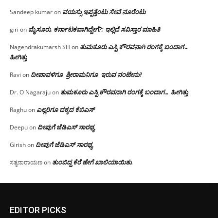
ವಯಸ್ಸು ಇಪ್ಪತ್ತೆಂಟು ಸೇವೆ ನೂರೆಂಟು
Sandeep kumar
on
ಮೈಸೂರು, ಕರ್ನಾಟಕವಾಗಿದ್ದೇಗೆ?; ಇಲ್ಲಿದೆ ಸವಿಸ್ತಾರ ಮಾಹಿತಿ
giri
on
ತುಮಕೂರು ಎಸ್ಪಿ ಕೌರವನಾಗಿ ರಂಗಕ್ಕೆ ಬಂದಾಗ…
Nagendrakumarsh SH
on
ಹೀಗಿತ್ತು
ದೀಪಾವಳಿಗೂ ಶ್ರೀರಾಮನಿಗೂ ಇರುವ ನಂಟೇನು?
Ravi
on
ತುಮಕೂರು ಎಸ್ಪಿ ಕೌರವನಾಗಿ ರಂಗಕ್ಕೆ ಬಂದಾಗ… ಹೀಗಿತ್ತು
Dr. O Nagaraju
on
ಎಲ್ಲರಿಗೂ ದಕ್ಕದ ಕೆಬಿಎಸ್
Raghu
on
ದೀಪುಗೆ ಜೆಡಿಎಸ್ ಸಾರಥ್ಯ
Deepu
on
ದೀಪುಗೆ ಜೆಡಿಎಸ್ ಸಾರಥ್ಯ
Girish
on
ತುಂಬಿದ್ದ ಕೆರೆ ಹೇಗೆ ಖಾಲಿಯಾಯಿತು.
ಸತ್ಯನಾರಾಯಣ
on
EDITOR PICKS