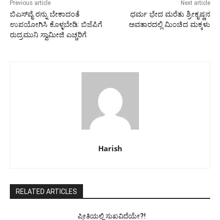
Previous article
Next article
ಬಿಎಸ್‌ವೈ ರನ್ನು ಬೇಕಾದಂತೆ
ಧರ್ಮ ಭೇದ ಮರೆತು ಶ್ರೀಕೃಷ್ಣನ
ಉಪಯೋಗಿಸಿ ಕೊಳ್ಳಬೇಡಿ: ಬಿಜೆಪಿಗೆ
ಅವತಾರದಲ್ಲಿ ಮಿಂಚಿದ ಮಕ್ಕಳು
ರುದ್ರಮುನಿ ಸ್ವಾಮೀಜಿ ಎಚ್ಚರಿಗೆ
Harish
RELATED ARTICLES
ಪ್ರೀತಿಯಲ್ಲಿ ಸುಖವಿದೆಯೇ?!