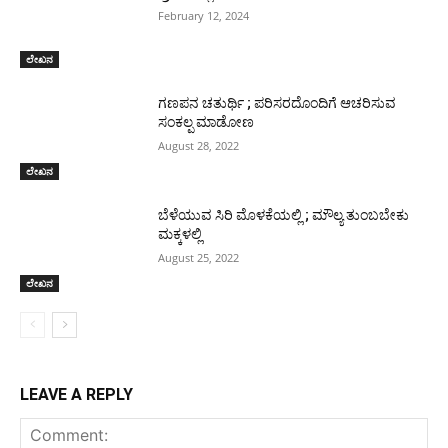
February 12, 2024
ಲೇಖನ
ಗಣಪನ ಚತುರ್ಥಿ ; ಪರಿಸರದೊಂದಿಗೆ ಆಚರಿಸುವ
ಸಂಕಲ್ಪ‌ ಮಾಡೋಣ
August 28, 2022
ಲೇಖನ
ಬೆಳೆಯುವ ಸಿರಿ ಮೊಳಕೆಯಲ್ಲಿ ; ಮೌಲ್ಯ ತುಂಬಬೇಕು
ಮಕ್ಕಳಲ್ಲಿ
August 25, 2022
ಲೇಖನ
LEAVE A REPLY