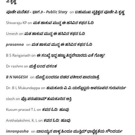
ಪಿ.ಕೃಷ್ಣ
ವೂಡೇ ಮನೆತನ – ಭಾಗ ೨ – Public Story
ಬಹುಮುಖ ವ್ಯಕ್ತಿತ್ವದ ವೂಡೇ ಪಿ.ಕೃಷ್ಣ
on
ಮತ ಹಾಕುವ ಮುನ್ನ ಈ ಹಸಿವಿನ ಕಥನ ಓದಿ
Shivaraju KP
on
ಮತ ಹಾಕುವ ಮುನ್ನ ಈ ಹಸಿವಿನ ಕಥನ ಓದಿ
Umesh
on
prasanna
ಮತ ಹಾಕುವ ಮುನ್ನ ಈ ಹಸಿವಿನ ಕಥನ ಓದಿ
on
ಈ ಸಂಖ್ಯೆ ಇದ್ದ ಹಣ್ಣು ತಿನ್ನಲೇಬಾರದು ಏಕೆ ಗೊತ್ತಾ?
B S Ranganath
on
ಮತ್ತೆ ಬಂದ ವಸಂತ
Dr rashmi
on
B N NAGESH
ಬೊಬ್ಬೆ ಬಂದರೂ ಬಿಡದ ವಕೀಲರ ಪಾದಯಾತ್ರೆ
on
ತುಮಕೂರು‌ ವಿ.ವಿ.ಯಲ್ಲೊಬ್ಬರು ಅಪರೂಪದ ಗುರುವರ್ಯ
Dr. B L Mukundappa
on
ಪ್ರೊ.ಪರುಷರಾಮ್ ತುಮಕೂರಿನ ಆಸ್ತಿ
slash
on
ಕವನ ಓದಿ: ಹೂವು
Kusum prasad T.L
on
ಕವನ ಓದಿ: ಹೂವು
Anithalakshmi. K. L
on
imranpasha
ಬಾಬಯ್ಯನ ಪಾಳ್ಯ ಹಿಂದೂ ಮುಸ್ಲಿಮ್ ಭಾವೈಕ್ಯತೆಯ ಸೌಂದರ್ಯ
on