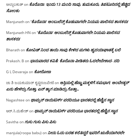
ಕೊರೊನಾ: ಇಂದು 13 ಮಂದಿ ಸಾವು, ತುಮಕೂರು, ತಿಪಟೂರಿನಲ್ಲಿ ಹೆಚ್ಚಿದ
ಅಲ್ಲಾಬಕಾಶ್
on
ಸೋಂಕು
‘ಕೊರೊನಾ’ ಅಂಬುಲೆನ್ಸ್ ಕೊಡುವಾಗಲೇ ನಿಯಮ ಪಾಲಿಸದ ಶಾಸಕರು!
Manjunath
on
‘ಕೊರೊನಾ’ ಅಂಬುಲೆನ್ಸ್ ಕೊಡುವಾಗಲೇ ನಿಯಮ ಪಾಲಿಸದ
Manjunath HN
on
ಶಾಸಕರು!
ಕೋವಿಡ್ ನಿಂದ ತಾಯಿ ಸಾವು ಕೇಳಿದ ಮಗಳು ಹೃದಯಾಘಾತಕ್ಕೆ ಬಲಿ
Bharath
on
ಭಾನುವಾರದ ಕವಿತೆ: ಕೊರೊನಾ ಪೀಡಿತರು ಓದಲೇಬೇಕಾದ- ನದಿ
Prakash. B
on
ಕೋರೋಣ
G L Devaraja
on
ಆಸ್ತಿಯಲ್ಲಿ ಹೆಣ್ಣು ಮಕ್ಕಳಿಗೆ ಸಮಭಾಗ; ಅಂಬೇಡ್ಕರ್
ಚಾ ಶಿ ಜಯಕುಮಾರ್ ಕೃಷ್ಣರಾಜಪೇಟೆ
on
ಏನು ಹೇಳಿದ್ರು ಗೊತ್ತಾ, ಏನ್ ತ್ಯಾಗ ಮಾಡಿದ್ರು ಗೊತ್ತಾ…
ಥಾಮ್ಸನ್ ರಾಯಿಟರ್ಸ್ ವರದಿಯೂ ಭಾರತದಲ್ಲಿ ಹೆಣ್ಣಿನ ಸ್ಥಾನ‌
Nagashtee
on
ಥಾಮ್ಸನ್ ರಾಯಿಟರ್ಸ್ ವರದಿಯೂ ಭಾರತದಲ್ಲಿ ಹೆಣ್ಣಿನ ಸ್ಥಾನ‌
ಆರ್.ಸಿ.ಮಹೇಶ್
on
ಗುಸು ಗುಸು ಪಿಸು ಪಿಸು
Savitha
on
ನೀನು ಓದು ಬರಹ ಕಲಿತಿದ್ದರೆ ಇವರಿಗೆ ಋಣಿಯಾಗಿರಲೇ
manjula(roopa babu)
on