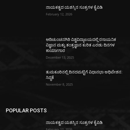
ನಾಯಕತ್ವದ ಯಶಸ್ಸಿನ ಸೂತ್ರಗಳ ಕೈಪಿಡಿ
February 12, 2026
ಆದಿಚುಂಚನಗಿರಿ ವಿಶ್ವವಿದ್ಯಾಲಯದಲ್ಲಿ ರಸಾಯನಿಕ
ವಿಜ್ಞಾನ ಮತ್ತು ತಂತ್ರಜ್ಞಾನ ಕುರಿತ ಎರಡು ದಿನಗಳ
ಕಾರ್ಯಾಗಾರ
December 13, 2025
ತುಮಕೂರಿನಲ್ಲಿ ದಿನದಮಟ್ಟಿಗೆ ವಿಧಾನಭಾ ಅಧಿವೇಶನ:
ಸಿದ್ಧತೆ
November 8, 2025
POPULAR POSTS
ನಾಯಕತ್ವದ ಯಶಸ್ಸಿನ ಸೂತ್ರಗಳ ಕೈಪಿಡಿ
February 12, 2026