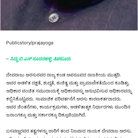
Publicstory/prajayoga
–
ಸಿದ್ದು ಬಿ.ಎಸ್ ಸೂರನಹಳ್ಳಿ, ತಿಪಟೂರು
ದೇವರಾಜು ಅರಸುರವರ ರಾಜ್ಯ ಕಂಡ ಅಪರೂಪದ ರಾಜಕೀಯ ಮುತ್ಸದಿ.
ಅವರ ಆಡಳಿತ ದಕ್ಷತೆ, ಶುದ್ಧತೆ, ಶುಚಿತ್ವ ಮತ್ತು ಪ್ರಾಮಾಣಿಕತೆಯಿಂದ ಕೂಡಿತ್ತು.
ಅಧಿಕಾರ ವಂಚಿತ ಸಮುದಾಯಕ್ಕೆ ಅಧಿಕಾರವನ್ನು ಅನುಭವಿಸುವ ಅಧಿಕಾರವನ್ನು
ಕಲ್ಪಿಸಿಕೊಟ್ಟವರು. ಸಾಮಾಜಿಕ ಪರಿವರ್ತನೆಗೆ ಅರಸು ಕಾರಣಕರ್ತರಾದರು.
ಅವರ ಚಿಂತನೆಗಳು, ಕಾರ್ಯಕ್ರಮಗಳು, ಆಡಳಿತಾತ್ಮಕ ನಿರ್ಧಾರಗಳು ಮುಂದಿನ
ಜನಾಂಗಕ್ಕೂ ಮತ್ತು ಸರ್ಕಾರಕ್ಕೂ ದಿಕ್ಸೂಚಿಯಾಗಿದೆ.
ಬಸವಣ್ಣರವರ ತತ್ವಗಳನ್ನು ಜಾರಿಗೆ ತಂದ ನಿಜವಾದ ನಾಯಕ ದೇವರಾಜ ಅರಸು.