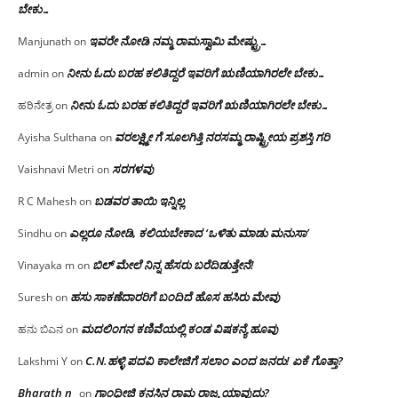
ಬೇಕು…
ಇವರೇ‌ ನೋಡಿ‌ ನಮ್ಮ‌ ರಾಮಸ್ವಾಮಿ ಮೇಷ್ಟ್ರು…
Manjunath
on
ನೀನು ಓದು ಬರಹ ಕಲಿತಿದ್ದರೆ ಇವರಿಗೆ ಋಣಿಯಾಗಿರಲೇ ಬೇಕು…
admin
on
ನೀನು ಓದು ಬರಹ ಕಲಿತಿದ್ದರೆ ಇವರಿಗೆ ಋಣಿಯಾಗಿರಲೇ ಬೇಕು…
ಹರಿನೇತ್ರ
on
ವರಲಕ್ಷ್ಮೀ ಗೆ ಸೂಲಗಿತ್ತಿ ನರಸಮ್ಮ‌ ರಾಷ್ಟ್ರೀಯ ಪ್ರಶಸ್ತಿ ಗರಿ
Ayisha Sulthana
on
ಸರಗಳವು
Vaishnavi Metri
on
ಬಡವರ ತಾಯಿ ಇನ್ನಿಲ್ಲ
R C Mahesh
on
ಎಲ್ಲರೂ ನೋಡಿ, ಕಲಿಯಬೇಕಾದ ‘ಒಳಿತು ಮಾಡು ಮನುಸಾ’
Sindhu
on
ಬಿಲ್ ಮೇಲೆ ನಿನ್ನ ಹೆಸರು ಬರೆದಿಡುತ್ತೇನೆ!
Vinayaka m
on
ಹಸು ಸಾಕಣೆದಾರರಿಗೆ ಬಂದಿದೆ ಹೊಸ ಹಸಿರು ಮೇವು
Suresh
on
ಮದಲಿಂಗನ ಕಣಿವೆಯಲ್ಲಿ ಕಂಡ ವಿಷಕನ್ಯೆ ಹೂವು
ಹನು ಬಿಎನ
on
C.N.ಹಳ್ಳಿ ಪದವಿ ಕಾಲೇಜಿಗೆ ಸಲಾಂ‌ ಎಂದ ಜನರು! ಏಕೆ ಗೊತ್ತಾ?
Lakshmi Y
on
Bharath n
ಗಾಂಧೀಜಿ ಕನಸಿನ ರಾಮ ರಾಜ್ಯ ಯಾವುದು?
on