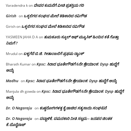
ದೇವರ ಕುದುರೆಗೆ ವೀಚಿ ಪ್ರಶಸ್ತಿಯ ಗರಿ
Varadendra k
on
Girish
ಒಕ್ಕಲಿಗರ ಸಂಘದ ಮೇಲೆ ಕಿಡಿಕಾರಿದ ರವಿಗೌಡ
on
ಒಕ್ಕಲಿಗರ ಸಂಘದ ಮೇಲೆ ಕಿಡಿಕಾರಿದ ರವಿಗೌಡ
Girish
on
ತುಮಕೂರು ಸ್ಕೂಲ್ ಆಫ್ ಮ್ಯೂಸಿಕ್ ಹಿಂದಿನ ಕತೆ ಗೊತ್ತಾ
YASMEEN JAHA D A
on
ನಿಮಗೆ ?
ಬಳ್ಳಗೆರೆ ಬಿ.ಜಿ. ಗೀತಾಂಜಲಿಗೆ ಪ್ರಥಮ ರ‌್ಯಾಂಕ್
Mrudul
on
Kpsc: ಸಿರಾದ ಭೂತೇಗೌಡಗೆ 6ನೇ ಶ್ರೇಯಾಂಕ: Dysp ಹುದ್ದೆಗೆ
Bharath Kumar
on
ಆಯ್ಕೆ
Madhu
Kpsc: ಸಿರಾದ ಭೂತೇಗೌಡಗೆ 6ನೇ ಶ್ರೇಯಾಂಕ: Dysp ಹುದ್ದೆಗೆ ಆಯ್ಕೆ
on
Kpsc: ಸಿರಾದ ಭೂತೇಗೌಡಗೆ 6ನೇ ಶ್ರೇಯಾಂಕ: Dysp ಹುದ್ದೆಗೆ
Manjula dh gowda
on
ಆಯ್ಕೆ
Dr. O Nagaraju
ಕುಷ್ಠರೋಗಿಗಳತ್ತ ಕೈ ಚಾಚಿದ ಸತ್ಯಸಾಯಿ ಸಂಘಟನೆ
on
Dr. O Nagaraju
ದಬ್ಬಾಳಿಕೆ, ದಮನಕಾರಿ ನೀತಿ ಸಲ್ಲದು – ಜನಪರ ಚಿಂತಕ
on
ಕೆ.ದೊರೈರಾಜ್