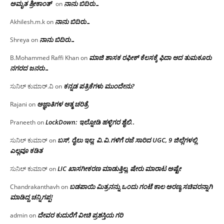
ಅಮೃತ ಶ್ರೀಕಾಂತ್
ನಾನು ಬಿದಿರು…
on
ನಾನು ಬಿದಿರು…
Akhilesh.m.k
on
ನಾನು ಬಿದಿರು…
Shreya
on
ಮಾಜಿ ಶಾಸಕ ರಫೀಕ್ ಕೆಲಸಕ್ಕೆ ಫಿದಾ ಆದ ತುಮಕೂರು
B.Mohammed Raffi Khan
on
ನಗರದ ಜನರು…
ಕನ್ನಡ ಪತ್ರಿಕೆಗಳು ಮುಂದೇನು?
ಸುನಿಲ್ ಕುಮಾರ್.ವಿ
on
ಅಜ್ಞಾತಿಗಳ ಆತ್ಮ ಚರಿತ್ರೆ
Rajani
on
LockDown: ಇಲ್ನೋಡಿ ಹಳ್ಳಿಗರ ಶೈಲಿ..
Praneeth
on
ಬಸ್, ರೈಲು ಇಲ್ಲ; ವಿ.ವಿ.ಗಳಿಗೆ ರಜೆ ಸಾರಿದ UGC, 9 ಜಿಲ್ಲೆಗಳಲ್ಲಿ
ಸುನಿಲ್ ಕುಮಾರ್
on
ಎಲ್ಲವೂ ಕಡಿತ
LIC ಖಾಸಗೀಕರಣ ಮಾಡುತ್ತಿಲ್ಲ, ಷೇರು ಮಾರಾಟ ಅಷ್ಟೇ
ಸುನಿಲ್ ಕುಮಾರ್
on
ಬಡಪಾಯಿ ಮಿತ್ರನನ್ನು ಒಂದು ಗಂಟೆ ಕಾಲ ಅರಣ್ಯ ಸಚಿವರನ್ನಾಗಿ
Chandrakanthavh
on
ಮಾಡಿದ್ದ ಚನ್ನಿಗಪ್ಪ!
ದೇವರ ಕುದುರೆಗೆ ವೀಚಿ ಪ್ರಶಸ್ತಿಯ ಗರಿ
admin
on