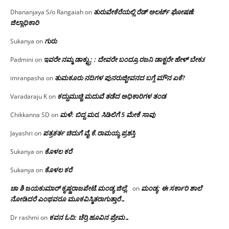
ತುರುವೇಕೆರೆಯಲ್ಲಿ ರೆಡ್ ಅಲರ್ಟ್ ಘೋಷಣೆ:
Dhananjaya S/o Rangaiah
on
ಜಿಲ್ಲಾಧಿಕಾರಿ
ಗುರು
Sukanya
on
ಇವರೇ ನಮ್ಮ ಡಾಕ್ಟ್ರು; : ದೇವರೇ ಬಂದ್ರೂ ರಜನಿ ಡಾಕ್ಟರೇ ಹೇಳ್ ಬೇಕು!
Padmini
on
ತುಮಕೂರು ನದಿಗಳ ಪುನರುಜ್ಜೀವನದ ಬಗ್ಗೆ ಮೌನ ಏಕೆ?
imranpasha
on
ಕದ್ದುಮುಚ್ಚಿ ಮದುವೆ ತಡೆದ ಅಧಿಕಾರಿಗಳ ತಂಡ
Varadaraju K
on
ಮಳೆ: ಬಿದ್ದ ಮರ, ಸಿಡಿಲಿಗೆ 5 ಮೇಕೆ ಸಾವು
Chikkanna SD
on
ಪತ್ರಕರ್ತ ಚಿದುಗೆ ವೈ.ಕೆ.ರಾಮಯ್ಯ ಪ್ರಶಸ್ತಿ
Jayashri
on
ಕೊಳಲ ಕರೆ
Sukanya
on
ಕೊಳಲ ಕರೆ
Sukanya
on
ಚಾ ಶಿ ಜಯಕುಮಾರ್ ಕೃಷ್ಣರಾಜಪೇಟೆ.ಮಂಡ್ಯ ಜಿಲ್ಲೆ.
ಮಂಡ್ಯ: ಈ ಸರ್ಕಾರಿ ಶಾಲೆ
on
ನೋಡಿದರೆ ಎಂಥವರೂ ಮೂಕವಿಸ್ಮಿತರಾಗುತ್ತಾರೆ…
ಕವನ ಓದಿ: ಚೆರ್ರಿ ಹೂವಿನ ಪ್ರೇಮ…
Dr rashmi
on