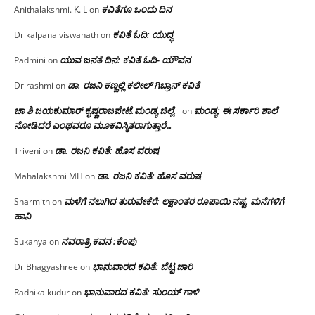
ಕವಿತೆಗೂ ಒಂದು ದಿನ
Anithalakshmi. K. L
on
ಕವಿತೆ ಓದಿ: ಯುದ್ಧ
Dr kalpana viswanath
on
ಯುವ ಜನತೆ ದಿನ: ಕವಿತೆ ಓದಿ- ಯೌವನ
Padmini
on
ಡಾ. ರಜನಿ‌ ಕಣ್ಣಲ್ಲಿ ಕಲೀಲ್ ಗಿಬ್ರಾನ್ ಕವಿತೆ
Dr rashmi
on
ಚಾ ಶಿ ಜಯಕುಮಾರ್ ಕೃಷ್ಣರಾಜಪೇಟೆ.ಮಂಡ್ಯ ಜಿಲ್ಲೆ.
ಮಂಡ್ಯ: ಈ ಸರ್ಕಾರಿ ಶಾಲೆ
on
ನೋಡಿದರೆ ಎಂಥವರೂ ಮೂಕವಿಸ್ಮಿತರಾಗುತ್ತಾರೆ…
ಡಾ. ರಜನಿ ಕವಿತೆ: ಹೊಸ ವರುಷ
Triveni
on
ಡಾ. ರಜನಿ ಕವಿತೆ: ಹೊಸ ವರುಷ
Mahalakshmi MH
on
ಮಳೆಗೆ ನಲುಗಿದ ತುರುವೇಕೆರೆ: ಲಕ್ಷಾಂತರ ರೂಪಾಯಿ ನಷ್ಟ, ಮನೆಗಳಿಗೆ
Sharmith
on
ಹಾನಿ
ನವರಾತ್ರಿ ಕವನ :ಕೆಂಪು
Sukanya
on
ಭಾನುವಾರದ ಕವಿತೆ: ಬೆಟ್ಟ ಜಾರಿ
Dr Bhagyashree
on
ಭಾನುವಾರದ ಕವಿತೆ: ಸುಂಯ್ ಗಾಳಿ
Radhika kudur
on