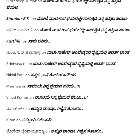
ದೋಣಿ ಮುಳುಗುವ ಭಯದಲ್ಲೇ ಸಾಗುತ್ತಿದೆ ನನ್ನ ಪತ್ರಿಕಾ
B pradeep kumar
on
ಪಯಣ
Shankar B K
ದೋಣಿ ಮುಳುಗುವ ಭಯದಲ್ಲೇ ಸಾಗುತ್ತಿದೆ ನನ್ನ ಪತ್ರಿಕಾ ಪಯಣ
on
ದೋಣಿ ಮುಳುಗುವ ಭಯದಲ್ಲೇ ಸಾಗುತ್ತಿದೆ ನನ್ನ ಪತ್ರಿಕಾ ಪಯಣ
ಸುನಿಲ್ ಕುಮಾರ್.ವಿ
on
Karthik
ನಾನು ಬಿದಿರು…
on
ಬಾಬಾ ಸಾಹೇಬ್ ಅಂಬೇಡ್ಕರರ ದೃಷ್ಟಿಯಲ್ಲಿ ಆದರ್ಶ ಭಾರತ
ಮಂಜುನಾಥ್ ಹೆತ್ತೇನಹಳ್ಳಿ
on
ಬಾಬಾ ಸಾಹೇಬ್ ಅಂಬೇಡ್ಕರರ ದೃಷ್ಟಿಯಲ್ಲಿ ಆದರ್ಶ ಭಾರತ
Srinivasa rk
on
ಕನ್ನಡ ಭಾಷೆ ಶೋಕಿಯಾಗದಿರಲಿ
Nikhil Patil
on
ನಾನರಿಯೆ ನಿನ್ನ ಪ್ರೇಮದ ಪರಿಯ…!!!
Mamtaa
on
ನಾನರಿಯೆ ನಿನ್ನ ಪ್ರೇಮದ ಪರಿಯ…!!!
Vinod Kumar
on
ಅಮ್ಮನ ವಾರವೂ, ಗಿಣ್ಣಿನ ಸೊಬಗೂ…
ವಸಂತ್ ಗೌಡ
on
ನನ್ನೊಳಗಿನ ಜೀವವೇ……
Kiran
on
ಅಮ್ಮನ ವಾರವೂ, ಗಿಣ್ಣಿನ ಸೊಬಗೂ…
ಲೋಕೇಶ್ ಭೈರನಾಯ್ಕನಹಳ್ಳಿ
on