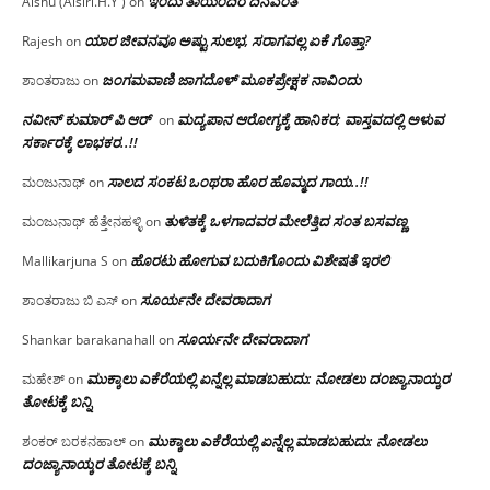
ಇಂದು ತಾಯಂದಿರ ದಿನವಂತೆ
Aishu (Aisiri.H.Y )
on
ಯಾರ ಜೀವನವೂ ಅಷ್ಟು ಸುಲಭ, ಸರಾಗವಲ್ಲ ಏಕೆ ಗೊತ್ತಾ?
Rajesh
on
ಜಂಗಮವಾಣಿ ಜಾಗದೊಳ್ ಮೂಕಪ್ರೇಕ್ಷಕ ನಾವಿಂದು
ಶಾಂತರಾಜು
on
ನವೀನ್ ಕುಮಾರ್ ಪಿ ಆರ್
ಮದ್ಯಪಾನ ಆರೋಗ್ಯಕ್ಕೆ ಹಾನಿಕರ; ವಾಸ್ತವದಲ್ಲಿ ಅಳುವ
on
ಸರ್ಕಾರಕ್ಕೆ ಲಾಭಕರ..!!
ಸಾಲದ ಸಂಕಟ ಒಂಥರಾ ಹೊರ ಹೊಮ್ಮದ ಗಾಯ..!!
ಮಂಜುನಾಥ್
on
ತುಳಿತಕ್ಕೆ ಒಳಗಾದವರ ಮೇಲೆತ್ತಿದ ಸಂತ ಬಸವಣ್ಣ
ಮಂಜುನಾಥ್ ಹೆತ್ತೇನಹಳ್ಳಿ
on
ಹೊರಟು ಹೋಗುವ ಬದುಕಿಗೊಂದು ವಿಶೇಷತೆ ಇರಲಿ
Mallikarjuna S
on
ಸೂರ್ಯನೇ ದೇವರಾದಾಗ
ಶಾಂತರಾಜು ಬಿ ಎಸ್
on
ಸೂರ್ಯನೇ ದೇವರಾದಾಗ
Shankar barakanahall
on
ಮುಕ್ಕಾಲು ಎಕೆರೆಯಲ್ಲಿ ಏನ್ನೆಲ್ಲ‌ ಮಾಡಬಹುದು: ನೋಡಲು ದಂಜ್ಯಾನಾಯ್ಕರ
ಮಹೇಶ್
on
ತೋಟಕ್ಕೆ ಬನ್ನಿ
ಮುಕ್ಕಾಲು ಎಕೆರೆಯಲ್ಲಿ ಏನ್ನೆಲ್ಲ‌ ಮಾಡಬಹುದು: ನೋಡಲು
ಶಂಕರ್ ಬರಕನಹಾಲ್
on
ದಂಜ್ಯಾನಾಯ್ಕರ ತೋಟಕ್ಕೆ ಬನ್ನಿ