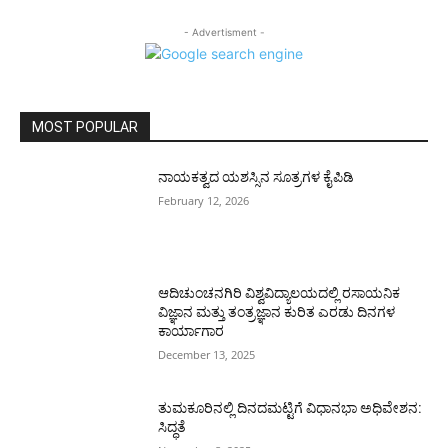
- Advertisment -
MOST POPULAR
ನಾಯಕತ್ವದ ಯಶಸ್ಸಿನ ಸೂತ್ರಗಳ ಕೈಪಿಡಿ
February 12, 2026
ಆದಿಚುಂಚನಗಿರಿ ವಿಶ್ವವಿದ್ಯಾಲಯದಲ್ಲಿ ರಸಾಯನಿಕ
ವಿಜ್ಞಾನ ಮತ್ತು ತಂತ್ರಜ್ಞಾನ ಕುರಿತ ಎರಡು ದಿನಗಳ
ಕಾರ್ಯಾಗಾರ
December 13, 2025
ತುಮಕೂರಿನಲ್ಲಿ ದಿನದಮಟ್ಟಿಗೆ ವಿಧಾನಭಾ ಅಧಿವೇಶನ:
ಸಿದ್ಧತೆ