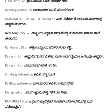
ಭಾನುವಾರದ ಕವಿತೆ: ಸುಂಯ್ ಗಾಳಿ
G k kulkarni
on
ಭಾನುವಾರದ ಕವಿತೆ: ಸುಂಯ್ ಗಾಳಿ
Dr Bhagyashree
on
ಎಸ್. ರಮೇಶ್ ಗೆ ಕಾನೂನು ವಿಭಾಗದಲ್ಲಿ
MOHAMED IBRAHIM EHTESHAM
on
ಡಾಕ್ಟರೇಟ್ ಪದವಿ
lieleTewplory
ರಾಷ್ಟ್ರೀಯ ವಿಜ್ಞಾನ ಸಮಾವೇಶಕ್ಕೆ‌ ತುಮಕೂರು ಸರ್ಕಾರಿ ಶಾಲೆ
on
ಹುಡುಗರು
ಹಳ್ಳಿಯಲ್ಲೊಂದು ಪರಿಸರ ಸಂಘ ಕಟ್ಟಿ…
Kantharaju JN
on
ಅಪ್ಪಂದಿರ ದಿನದ ವಿಶೇಷ: ನಾನು ಏನಾಗಿದ್ದೇನೋ‌ ಅದೆಲ್ಲವೂ ಅಪ್ಪನೇ…
Dr rashmi
on
ಭಾನುವಾರದ ಕವಿತೆ: ಉಸಿರು
Dr rashmi
on
ಕವಿತೆ: ಸಣ್ಣ ಸೂಜಿ
Smiths g kulkarni
on
ಭಾನುವಾರದ ಕವಿತೆ :ಸಾವಿನ ಸನಿಹ
Dr Bhagyashree
on
ಖಾಸಗಿ ಆ್ಯಂಬುಲೆನ್ಸ್ ಗಳಿಗೆ ದರ ನಿಗದಿ
Manjunath
on
ಇಸ್ರೇಲ್ -ಪ್ಯಾಲಿಸ್ತೇನ್ ಸಂಘರ್ಷ:ಜೆರುಸಲೇಮಿನಲ್ಲಿ ಏನು
RAM PRASAD
on
ನಡೆಯುತ್ತಿದೆ ?