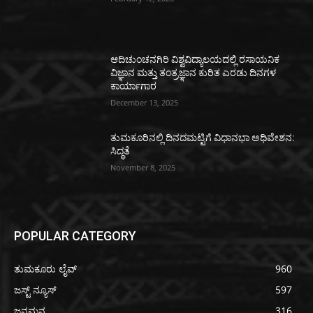
ಆದಿಚುಂಚನಗಿರಿ ವಿಶ್ವವಿದ್ಯಾಲಯದಲ್ಲಿ ರಸಾಯನಿಕ
ವಿಜ್ಞಾನ ಮತ್ತು ತಂತ್ರಜ್ಞಾನ ಕುರಿತ ಎರಡು ದಿನಗಳ
ಕಾರ್ಯಾಗಾರ
December 13, 2025
ತುಮಕೂರಿನಲ್ಲಿ ದಿನದಮಟ್ಟಿಗೆ ವಿಧಾನಭಾ ಅಧಿವೇಶನ:
ಸಿದ್ಧತೆ
November 8, 2025
POPULAR CATEGORY
ತುಮಕೂರು ಲೈವ್
960
ಜಸ್ಟ್ ನ್ಯೂಸ್
597
ಜನಮನ
316