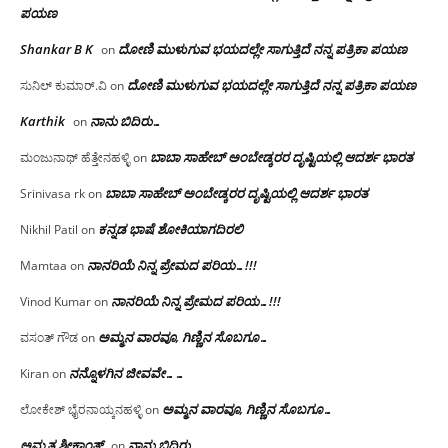
ಪಯಣ
Shankar B K
ದೋಣಿ ಮುಳುಗುವ ಭಯದಲ್ಲೇ ಸಾಗುತ್ತಿದೆ ನನ್ನ ಪತ್ರಿಕಾ ಪಯಣ
on
ದೋಣಿ ಮುಳುಗುವ ಭಯದಲ್ಲೇ ಸಾಗುತ್ತಿದೆ ನನ್ನ ಪತ್ರಿಕಾ ಪಯಣ
ಸುನಿಲ್ ಕುಮಾರ್.ವಿ
on
Karthik
ನಾನು ಬಿದಿರು…
on
ಬಾಬಾ ಸಾಹೇಬ್ ಅಂಬೇಡ್ಕರರ ದೃಷ್ಟಿಯಲ್ಲಿ ಆದರ್ಶ ಭಾರತ
ಮಂಜುನಾಥ್ ಹೆತ್ತೇನಹಳ್ಳಿ
on
ಬಾಬಾ ಸಾಹೇಬ್ ಅಂಬೇಡ್ಕರರ ದೃಷ್ಟಿಯಲ್ಲಿ ಆದರ್ಶ ಭಾರತ
Srinivasa rk
on
ಕನ್ನಡ ಭಾಷೆ ಶೋಕಿಯಾಗದಿರಲಿ
Nikhil Patil
on
ನಾನರಿಯೆ ನಿನ್ನ ಪ್ರೇಮದ ಪರಿಯ…!!!
Mamtaa
on
ನಾನರಿಯೆ ನಿನ್ನ ಪ್ರೇಮದ ಪರಿಯ…!!!
Vinod Kumar
on
ಅಮ್ಮನ ವಾರವೂ, ಗಿಣ್ಣಿನ ಸೊಬಗೂ…
ವಸಂತ್ ಗೌಡ
on
ನನ್ನೊಳಗಿನ ಜೀವವೇ……
Kiran
on
ಅಮ್ಮನ ವಾರವೂ, ಗಿಣ್ಣಿನ ಸೊಬಗೂ…
ಲೋಕೇಶ್ ಭೈರನಾಯ್ಕನಹಳ್ಳಿ
on
ಅಮೃತ ಶ್ರೀಕಾಂತ್
ನಾನು ಬಿದಿರು…
on