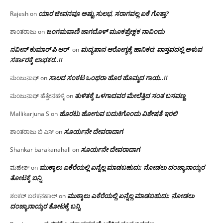
ಯಾರ ಜೀವನವೂ ಅಷ್ಟು ಸುಲಭ, ಸರಾಗವಲ್ಲ ಏಕೆ ಗೊತ್ತಾ?
Rajesh
on
ಜಂಗಮವಾಣಿ ಜಾಗದೊಳ್ ಮೂಕಪ್ರೇಕ್ಷಕ ನಾವಿಂದು
ಶಾಂತರಾಜು
on
ನವೀನ್ ಕುಮಾರ್ ಪಿ ಆರ್
ಮದ್ಯಪಾನ ಆರೋಗ್ಯಕ್ಕೆ ಹಾನಿಕರ; ವಾಸ್ತವದಲ್ಲಿ ಅಳುವ
on
ಸರ್ಕಾರಕ್ಕೆ ಲಾಭಕರ..!!
ಸಾಲದ ಸಂಕಟ ಒಂಥರಾ ಹೊರ ಹೊಮ್ಮದ ಗಾಯ..!!
ಮಂಜುನಾಥ್
on
ತುಳಿತಕ್ಕೆ ಒಳಗಾದವರ ಮೇಲೆತ್ತಿದ ಸಂತ ಬಸವಣ್ಣ
ಮಂಜುನಾಥ್ ಹೆತ್ತೇನಹಳ್ಳಿ
on
ಹೊರಟು ಹೋಗುವ ಬದುಕಿಗೊಂದು ವಿಶೇಷತೆ ಇರಲಿ
Mallikarjuna S
on
ಸೂರ್ಯನೇ ದೇವರಾದಾಗ
ಶಾಂತರಾಜು ಬಿ ಎಸ್
on
ಸೂರ್ಯನೇ ದೇವರಾದಾಗ
Shankar barakanahall
on
ಮುಕ್ಕಾಲು ಎಕೆರೆಯಲ್ಲಿ ಏನ್ನೆಲ್ಲ‌ ಮಾಡಬಹುದು: ನೋಡಲು ದಂಜ್ಯಾನಾಯ್ಕರ
ಮಹೇಶ್
on
ತೋಟಕ್ಕೆ ಬನ್ನಿ
ಮುಕ್ಕಾಲು ಎಕೆರೆಯಲ್ಲಿ ಏನ್ನೆಲ್ಲ‌ ಮಾಡಬಹುದು: ನೋಡಲು
ಶಂಕರ್ ಬರಕನಹಾಲ್
on
ದಂಜ್ಯಾನಾಯ್ಕರ ತೋಟಕ್ಕೆ ಬನ್ನಿ