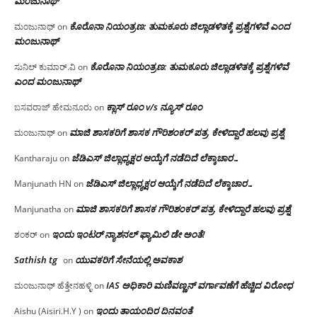
ಮಂಜು‌ನಾಥ್
ಕೊರೊನಾ ನಿಯಂತ್ರಣ: ತುಮಕೂರು ಜಿಲ್ಲಾಡಳಿತಕ್ಕೆ ಪ್ರಶ್ನೆಗಳಿವೆ ಎಂದ
ಮಂಜುನಾಥ್
on
ಮಂಜು‌ನಾಥ್
ಕೊರೊನಾ ನಿಯಂತ್ರಣ: ತುಮಕೂರು ಜಿಲ್ಲಾಡಳಿತಕ್ಕೆ ಪ್ರಶ್ನೆಗಳಿವೆ
ಸುನಿಲ್ ಕುಮಾರ್.ವಿ
on
ಎಂದ ಮಂಜು‌ನಾಥ್
ಕ್ಲಾಸ್ ರೂಂ v/s ನ್ಯೂಸ್ ರೂಂ
ಬಸವರಾಜ್ ಹೇಮನೂರು
on
ಮಾಜಿ ಶಾಸಕರಿಗೆ ಶಾಸಕ ಗೌರಿಶಂಕರ್ ಪತ್ರ, ಕೇಳಿದ್ದಾರೆ ಹಲವು ಪ್ರಶ್ನೆ
ಮಂಜುನಾಥ್
on
ಜೆಡಿಎಸ್ ಜಿಲ್ಲಾಧ್ಯಕ್ಷರ ಆಯ್ಕೆಗೆ ನಡೆದಿದೆ ಲೆಕ್ಕಾಚಾರ…
Kantharaju
on
ಜೆಡಿಎಸ್ ಜಿಲ್ಲಾಧ್ಯಕ್ಷರ ಆಯ್ಕೆಗೆ ನಡೆದಿದೆ ಲೆಕ್ಕಾಚಾರ…
Manjunath HN
on
ಮಾಜಿ ಶಾಸಕರಿಗೆ ಶಾಸಕ ಗೌರಿಶಂಕರ್ ಪತ್ರ, ಕೇಳಿದ್ದಾರೆ ಹಲವು ಪ್ರಶ್ನೆ
Manjunatha
on
ಇಂದು ಇಂಟರ್ ನ್ಯಾಶನಲ್ ಫ್ಯಾಮಿಲಿ ಡೇ ಅಂತೆ!
ಶಂಕರ್
on
Sathish tg
ಯುವಕರಿಗೆ ಸೇನೆಯಲ್ಲಿ ಅವಕಾಶ
on
IAS ಅಧಿಕಾರಿ ಮಣಿವಣ್ಣನ್ ವರ್ಗಾವಣೆಗೆ ಹೆಚ್ಚಿದ‌ ವಿರೋಧ
ಮಂಜುನಾಥ್ ಹೆತ್ತೇನಹಳ್ಳಿ
on
ಇಂದು ತಾಯಂದಿರ ದಿನವಂತೆ
Aishu (Aisiri.H.Y )
on