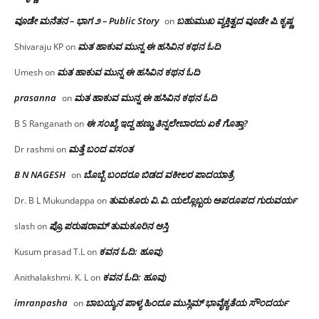
ವೂಡೇ ಮನೆತನ – ಭಾಗ ೨ – Public Story
ಬಹುಮುಖ ವ್ಯಕ್ತಿತ್ವದ ವೂಡೇ ಪಿ.ಕೃಷ್ಣ
on
ಮತ ಹಾಕುವ ಮುನ್ನ ಈ ಹಸಿವಿನ ಕಥನ ಓದಿ
Shivaraju KP
on
ಮತ ಹಾಕುವ ಮುನ್ನ ಈ ಹಸಿವಿನ ಕಥನ ಓದಿ
Umesh
on
prasanna
ಮತ ಹಾಕುವ ಮುನ್ನ ಈ ಹಸಿವಿನ ಕಥನ ಓದಿ
on
ಈ ಸಂಖ್ಯೆ ಇದ್ದ ಹಣ್ಣು ತಿನ್ನಲೇಬಾರದು ಏಕೆ ಗೊತ್ತಾ?
B S Ranganath
on
ಮತ್ತೆ ಬಂದ ವಸಂತ
Dr rashmi
on
B N NAGESH
ಬೊಬ್ಬೆ ಬಂದರೂ ಬಿಡದ ವಕೀಲರ ಪಾದಯಾತ್ರೆ
on
ತುಮಕೂರು‌ ವಿ.ವಿ.ಯಲ್ಲೊಬ್ಬರು ಅಪರೂಪದ ಗುರುವರ್ಯ
Dr. B L Mukundappa
on
ಪ್ರೊ.ಪರುಷರಾಮ್ ತುಮಕೂರಿನ ಆಸ್ತಿ
slash
on
ಕವನ ಓದಿ: ಹೂವು
Kusum prasad T.L
on
ಕವನ ಓದಿ: ಹೂವು
Anithalakshmi. K. L
on
imranpasha
ಬಾಬಯ್ಯನ ಪಾಳ್ಯ ಹಿಂದೂ ಮುಸ್ಲಿಮ್ ಭಾವೈಕ್ಯತೆಯ ಸೌಂದರ್ಯ
on