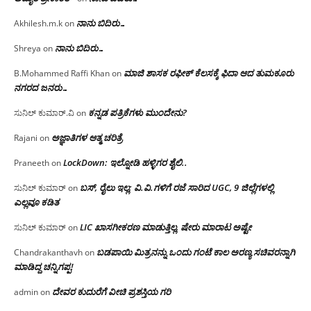
ನಾನು ಬಿದಿರು…
Akhilesh.m.k
on
ನಾನು ಬಿದಿರು…
Shreya
on
ಮಾಜಿ ಶಾಸಕ ರಫೀಕ್ ಕೆಲಸಕ್ಕೆ ಫಿದಾ ಆದ ತುಮಕೂರು
B.Mohammed Raffi Khan
on
ನಗರದ ಜನರು…
ಕನ್ನಡ ಪತ್ರಿಕೆಗಳು ಮುಂದೇನು?
ಸುನಿಲ್ ಕುಮಾರ್.ವಿ
on
ಅಜ್ಞಾತಿಗಳ ಆತ್ಮ ಚರಿತ್ರೆ
Rajani
on
LockDown: ಇಲ್ನೋಡಿ ಹಳ್ಳಿಗರ ಶೈಲಿ..
Praneeth
on
ಬಸ್, ರೈಲು ಇಲ್ಲ; ವಿ.ವಿ.ಗಳಿಗೆ ರಜೆ ಸಾರಿದ UGC, 9 ಜಿಲ್ಲೆಗಳಲ್ಲಿ
ಸುನಿಲ್ ಕುಮಾರ್
on
ಎಲ್ಲವೂ ಕಡಿತ
LIC ಖಾಸಗೀಕರಣ ಮಾಡುತ್ತಿಲ್ಲ, ಷೇರು ಮಾರಾಟ ಅಷ್ಟೇ
ಸುನಿಲ್ ಕುಮಾರ್
on
ಬಡಪಾಯಿ ಮಿತ್ರನನ್ನು ಒಂದು ಗಂಟೆ ಕಾಲ ಅರಣ್ಯ ಸಚಿವರನ್ನಾಗಿ
Chandrakanthavh
on
ಮಾಡಿದ್ದ ಚನ್ನಿಗಪ್ಪ!
ದೇವರ ಕುದುರೆಗೆ ವೀಚಿ ಪ್ರಶಸ್ತಿಯ ಗರಿ
admin
on