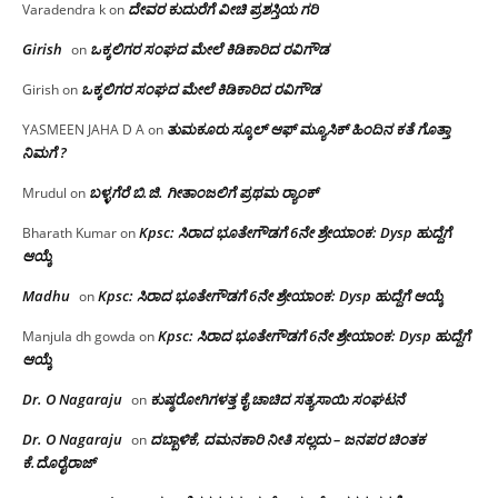
ದೇವರ ಕುದುರೆಗೆ ವೀಚಿ ಪ್ರಶಸ್ತಿಯ ಗರಿ
Varadendra k
on
Girish
ಒಕ್ಕಲಿಗರ ಸಂಘದ ಮೇಲೆ ಕಿಡಿಕಾರಿದ ರವಿಗೌಡ
on
ಒಕ್ಕಲಿಗರ ಸಂಘದ ಮೇಲೆ ಕಿಡಿಕಾರಿದ ರವಿಗೌಡ
Girish
on
ತುಮಕೂರು ಸ್ಕೂಲ್ ಆಫ್ ಮ್ಯೂಸಿಕ್ ಹಿಂದಿನ ಕತೆ ಗೊತ್ತಾ
YASMEEN JAHA D A
on
ನಿಮಗೆ ?
ಬಳ್ಳಗೆರೆ ಬಿ.ಜಿ. ಗೀತಾಂಜಲಿಗೆ ಪ್ರಥಮ ರ‌್ಯಾಂಕ್
Mrudul
on
Kpsc: ಸಿರಾದ ಭೂತೇಗೌಡಗೆ 6ನೇ ಶ್ರೇಯಾಂಕ: Dysp ಹುದ್ದೆಗೆ
Bharath Kumar
on
ಆಯ್ಕೆ
Madhu
Kpsc: ಸಿರಾದ ಭೂತೇಗೌಡಗೆ 6ನೇ ಶ್ರೇಯಾಂಕ: Dysp ಹುದ್ದೆಗೆ ಆಯ್ಕೆ
on
Kpsc: ಸಿರಾದ ಭೂತೇಗೌಡಗೆ 6ನೇ ಶ್ರೇಯಾಂಕ: Dysp ಹುದ್ದೆಗೆ
Manjula dh gowda
on
ಆಯ್ಕೆ
Dr. O Nagaraju
ಕುಷ್ಠರೋಗಿಗಳತ್ತ ಕೈ ಚಾಚಿದ ಸತ್ಯಸಾಯಿ ಸಂಘಟನೆ
on
Dr. O Nagaraju
ದಬ್ಬಾಳಿಕೆ, ದಮನಕಾರಿ ನೀತಿ ಸಲ್ಲದು – ಜನಪರ ಚಿಂತಕ
on
ಕೆ.ದೊರೈರಾಜ್