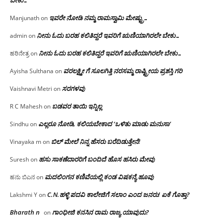
ಬೇಕು…
ಇವರೇ‌ ನೋಡಿ‌ ನಮ್ಮ‌ ರಾಮಸ್ವಾಮಿ ಮೇಷ್ಟ್ರು…
Manjunath
on
ನೀನು ಓದು ಬರಹ ಕಲಿತಿದ್ದರೆ ಇವರಿಗೆ ಋಣಿಯಾಗಿರಲೇ ಬೇಕು…
admin
on
ನೀನು ಓದು ಬರಹ ಕಲಿತಿದ್ದರೆ ಇವರಿಗೆ ಋಣಿಯಾಗಿರಲೇ ಬೇಕು…
ಹರಿನೇತ್ರ
on
ವರಲಕ್ಷ್ಮೀ ಗೆ ಸೂಲಗಿತ್ತಿ ನರಸಮ್ಮ‌ ರಾಷ್ಟ್ರೀಯ ಪ್ರಶಸ್ತಿ ಗರಿ
Ayisha Sulthana
on
ಸರಗಳವು
Vaishnavi Metri
on
ಬಡವರ ತಾಯಿ ಇನ್ನಿಲ್ಲ
R C Mahesh
on
ಎಲ್ಲರೂ ನೋಡಿ, ಕಲಿಯಬೇಕಾದ ‘ಒಳಿತು ಮಾಡು ಮನುಸಾ’
Sindhu
on
ಬಿಲ್ ಮೇಲೆ ನಿನ್ನ ಹೆಸರು ಬರೆದಿಡುತ್ತೇನೆ!
Vinayaka m
on
ಹಸು ಸಾಕಣೆದಾರರಿಗೆ ಬಂದಿದೆ ಹೊಸ ಹಸಿರು ಮೇವು
Suresh
on
ಮದಲಿಂಗನ ಕಣಿವೆಯಲ್ಲಿ ಕಂಡ ವಿಷಕನ್ಯೆ ಹೂವು
ಹನು ಬಿಎನ
on
C.N.ಹಳ್ಳಿ ಪದವಿ ಕಾಲೇಜಿಗೆ ಸಲಾಂ‌ ಎಂದ ಜನರು! ಏಕೆ ಗೊತ್ತಾ?
Lakshmi Y
on
Bharath n
ಗಾಂಧೀಜಿ ಕನಸಿನ ರಾಮ ರಾಜ್ಯ ಯಾವುದು?
on