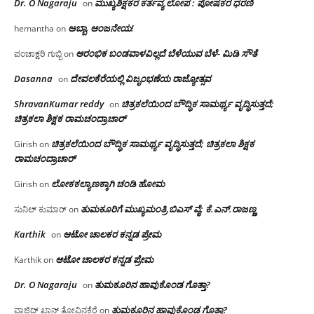
Dr. O Nagaraju
ಮುಖ್ಯಶಿಕ್ಷಕರ ಕರ್ತವ್ಯ ಲೋಪ : ಪೋಷಕರ ಧರಣಿ
on
ಅಬ್ಬಾ, ಆಂಜನೇಯ!
hemantha
on
ಆರಂಭಿಕ ಬಂಡವಾಳವಿಲ್ಲದೆ ಬೆಳೆಯುವ ಬೆಳೆ- ಮಿಡಿ ಸೌತೆ
ಪಂಚಾಕ್ಷರಿ ಗುಬ್ಬಿ
on
Dasanna
ದೇವಲಕೆರೆಯಲ್ಲಿ ವಿಜೃಂಭಣೆಯ ರಾಜ್ಯೋತ್ಸವ
on
ShravanKumar reddy
ಚಿತ್ರಕಲೆಯಿಂದ ಬೌದ್ಧಿಕ ಸಾಮರ್ಥ್ಯ ವೃದ್ಧಿಸುತ್ತದೆ;
on
ಚಿತ್ರಕಲಾ ಶಿಕ್ಷಕ ರಾಮಚಂದ್ರಾಚಾರ್
ಚಿತ್ರಕಲೆಯಿಂದ ಬೌದ್ಧಿಕ ಸಾಮರ್ಥ್ಯ ವೃದ್ಧಿಸುತ್ತದೆ; ಚಿತ್ರಕಲಾ ಶಿಕ್ಷಕ
Girish
on
ರಾಮಚಂದ್ರಾಚಾರ್
ಲೋಕಕಲ್ಯಾಣಕ್ಕಾಗಿ ಚಂಡಿ ಹೋಮ
Girish
on
ತುಮಕೂರಿಗೆ ಮುಖ್ಯಮಂತ್ರಿ ಬಿಎಸ್ ವೈ: ಕೆ.ಎನ್.ರಾಜಣ್ಣ
ಸುನಿಲ್ ಕುಮಾರ್
on
Karthik
ಆಟೋ ಚಾಲಕರ ಕನ್ನಡ ಪ್ರೇಮ
on
ಆಟೋ ಚಾಲಕರ ಕನ್ನಡ ಪ್ರೇಮ
Karthik
on
Dr. O Nagaraju
ತುಮಕೂರಿನ ಹಾವುಕೊಂಡ ಗೊತ್ತಾ?
on
ತುಮಕೂರಿನ ಹಾವುಕೊಂಡ ಗೊತ್ತಾ?
ವಾಜಿದ್ ಖಾನ್ ತೋವಿನಕೆರೆ
on