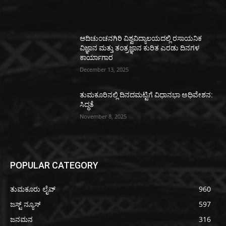
ಆದಿಚುಂಚನಗಿರಿ ವಿಶ್ವವಿದ್ಯಾಲಯದಲ್ಲಿ ರಸಾಯನಿಕ
ವಿಜ್ಞಾನ ಮತ್ತು ತಂತ್ರಜ್ಞಾನ ಕುರಿತ ಎರಡು ದಿನಗಳ
ಕಾರ್ಯಾಗಾರ
December 13, 2025
ತುಮಕೂರಿನಲ್ಲಿ ದಿನದಮಟ್ಟಿಗೆ ವಿಧಾನಭಾ ಅಧಿವೇಶನ:
ಸಿದ್ಧತೆ
November 8, 2025
POPULAR CATEGORY
ತುಮಕೂರು ಲೈವ್
960
ಜಸ್ಟ್ ನ್ಯೂಸ್
597
ಜನಮನ
316