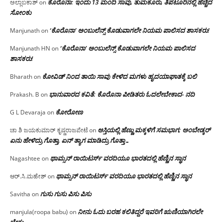
ಕೊರೊನಾ: ಇಂದು 13 ಮಂದಿ ಸಾವು, ತುಮಕೂರು, ತಿಪಟೂರಿನಲ್ಲಿ ಹೆಚ್ಚಿದ
ಅಲ್ಲಾಬಕಾಶ್
on
ಸೋಂಕು
‘ಕೊರೊನಾ’ ಅಂಬುಲೆನ್ಸ್ ಕೊಡುವಾಗಲೇ ನಿಯಮ ಪಾಲಿಸದ ಶಾಸಕರು!
Manjunath
on
‘ಕೊರೊನಾ’ ಅಂಬುಲೆನ್ಸ್ ಕೊಡುವಾಗಲೇ ನಿಯಮ ಪಾಲಿಸದ
Manjunath HN
on
ಶಾಸಕರು!
ಕೋವಿಡ್ ನಿಂದ ತಾಯಿ ಸಾವು ಕೇಳಿದ ಮಗಳು ಹೃದಯಾಘಾತಕ್ಕೆ ಬಲಿ
Bharath
on
ಭಾನುವಾರದ ಕವಿತೆ: ಕೊರೊನಾ ಪೀಡಿತರು ಓದಲೇಬೇಕಾದ- ನದಿ
Prakash. B
on
ಕೋರೋಣ
G L Devaraja
on
ಆಸ್ತಿಯಲ್ಲಿ ಹೆಣ್ಣು ಮಕ್ಕಳಿಗೆ ಸಮಭಾಗ; ಅಂಬೇಡ್ಕರ್
ಚಾ ಶಿ ಜಯಕುಮಾರ್ ಕೃಷ್ಣರಾಜಪೇಟೆ
on
ಏನು ಹೇಳಿದ್ರು ಗೊತ್ತಾ, ಏನ್ ತ್ಯಾಗ ಮಾಡಿದ್ರು ಗೊತ್ತಾ…
ಥಾಮ್ಸನ್ ರಾಯಿಟರ್ಸ್ ವರದಿಯೂ ಭಾರತದಲ್ಲಿ ಹೆಣ್ಣಿನ ಸ್ಥಾನ‌
Nagashtee
on
ಥಾಮ್ಸನ್ ರಾಯಿಟರ್ಸ್ ವರದಿಯೂ ಭಾರತದಲ್ಲಿ ಹೆಣ್ಣಿನ ಸ್ಥಾನ‌
ಆರ್.ಸಿ.ಮಹೇಶ್
on
ಗುಸು ಗುಸು ಪಿಸು ಪಿಸು
Savitha
on
ನೀನು ಓದು ಬರಹ ಕಲಿತಿದ್ದರೆ ಇವರಿಗೆ ಋಣಿಯಾಗಿರಲೇ
manjula(roopa babu)
on