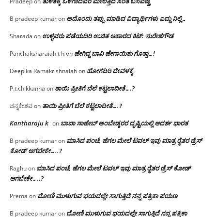
ತುಳಿತಕ್ಕೆ ಒಳಗಾದವರ ಮೇಲೆತ್ತಿದ ಸಂತ ಬಸವಣ್ಣ
Pradeep
on
ಅದೊಂದು ತಪ್ಪು ಮಾಡಿದ ವಿದ್ಯಾರ್ಥಿಗಳು ಎದ್ದು ನಿಲ್ಲಿ…
B pradeep kumar
on
ಉಳ್ಳವರು ಪಡೆಯದಿರಿ ಉಚಿತ ಆಹಾರದ ಕಿಟ್: ಸುರೇಶಗೌಡ
Sharada
on
ಹೇಗಿದ್ದ ಬಾವಿ ಹೇಗಾಯಿತು ಗೊತ್ತಾ…!
Panchaksharaiah t h
on
ಹೋಗದಿರಿ ದೇವಳಕ್ಕೆ
Deepika Ramakrishnaiah
on
ತಾಯಿ ಪ್ರೀತಿಗೆ ಬೆಲೆ ಕಟ್ಟಲಾದೀತೆ….?
P.t.chikkanna
on
ತಾಯಿ ಪ್ರೀತಿಗೆ ಬೆಲೆ ಕಟ್ಟಲಾದೀತೆ….?
ಚನ್ನಕೇಶವ
on
Kantharaju k
ಬಾಬಾ ಸಾಹೇಬ್ ಅಂಬೇಡ್ಕರರ ದೃಷ್ಟಿಯಲ್ಲಿ ಆದರ್ಶ ಭಾರತ
on
ಮಾಸಿದ ಪಂಚೆ, ಹೆಗಲ ಮೇಲೆ ಟವಲ್‌ ಇವು ಮಾತ್ರ ರೈತರ ಡ್ರೆಸ್‌
B pradeep kumar
on
ಕೋಡ್ ಆಗಬೇಕೇ…..?‌
ಮಾಸಿದ ಪಂಚೆ, ಹೆಗಲ ಮೇಲೆ ಟವಲ್‌ ಇವು ಮಾತ್ರ ರೈತರ ಡ್ರೆಸ್‌ ಕೋಡ್
Raghu
on
ಆಗಬೇಕೇ…..?‌
ದೋಣಿ ಮುಳುಗುವ ಭಯದಲ್ಲೇ ಸಾಗುತ್ತಿದೆ ನನ್ನ ಪತ್ರಿಕಾ ಪಯಣ
Prema
on
ದೋಣಿ ಮುಳುಗುವ ಭಯದಲ್ಲೇ ಸಾಗುತ್ತಿದೆ ನನ್ನ ಪತ್ರಿಕಾ
B pradeep kumar
on