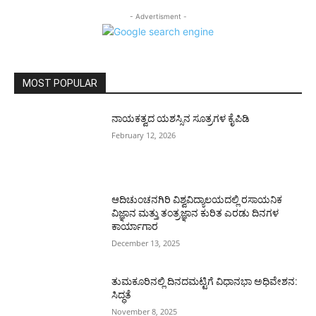
- Advertisment -
MOST POPULAR
ನಾಯಕತ್ವದ ಯಶಸ್ಸಿನ ಸೂತ್ರಗಳ ಕೈಪಿಡಿ
February 12, 2026
ಆದಿಚುಂಚನಗಿರಿ ವಿಶ್ವವಿದ್ಯಾಲಯದಲ್ಲಿ ರಸಾಯನಿಕ
ವಿಜ್ಞಾನ ಮತ್ತು ತಂತ್ರಜ್ಞಾನ ಕುರಿತ ಎರಡು ದಿನಗಳ
ಕಾರ್ಯಾಗಾರ
December 13, 2025
ತುಮಕೂರಿನಲ್ಲಿ ದಿನದಮಟ್ಟಿಗೆ ವಿಧಾನಭಾ ಅಧಿವೇಶನ:
ಸಿದ್ಧತೆ
November 8, 2025