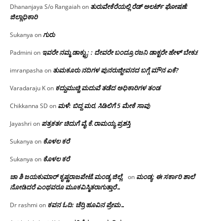
ತುರುವೇಕೆರೆಯಲ್ಲಿ ರೆಡ್ ಅಲರ್ಟ್ ಘೋಷಣೆ:
Dhananjaya S/o Rangaiah
on
ಜಿಲ್ಲಾಧಿಕಾರಿ
ಗುರು
Sukanya
on
ಇವರೇ ನಮ್ಮ ಡಾಕ್ಟ್ರು; : ದೇವರೇ ಬಂದ್ರೂ ರಜನಿ ಡಾಕ್ಟರೇ ಹೇಳ್ ಬೇಕು!
Padmini
on
ತುಮಕೂರು ನದಿಗಳ ಪುನರುಜ್ಜೀವನದ ಬಗ್ಗೆ ಮೌನ ಏಕೆ?
imranpasha
on
ಕದ್ದುಮುಚ್ಚಿ ಮದುವೆ ತಡೆದ ಅಧಿಕಾರಿಗಳ ತಂಡ
Varadaraju K
on
ಮಳೆ: ಬಿದ್ದ ಮರ, ಸಿಡಿಲಿಗೆ 5 ಮೇಕೆ ಸಾವು
Chikkanna SD
on
ಪತ್ರಕರ್ತ ಚಿದುಗೆ ವೈ.ಕೆ.ರಾಮಯ್ಯ ಪ್ರಶಸ್ತಿ
Jayashri
on
ಕೊಳಲ ಕರೆ
Sukanya
on
ಕೊಳಲ ಕರೆ
Sukanya
on
ಚಾ ಶಿ ಜಯಕುಮಾರ್ ಕೃಷ್ಣರಾಜಪೇಟೆ.ಮಂಡ್ಯ ಜಿಲ್ಲೆ.
ಮಂಡ್ಯ: ಈ ಸರ್ಕಾರಿ ಶಾಲೆ
on
ನೋಡಿದರೆ ಎಂಥವರೂ ಮೂಕವಿಸ್ಮಿತರಾಗುತ್ತಾರೆ…
ಕವನ ಓದಿ: ಚೆರ್ರಿ ಹೂವಿನ ಪ್ರೇಮ…
Dr rashmi
on