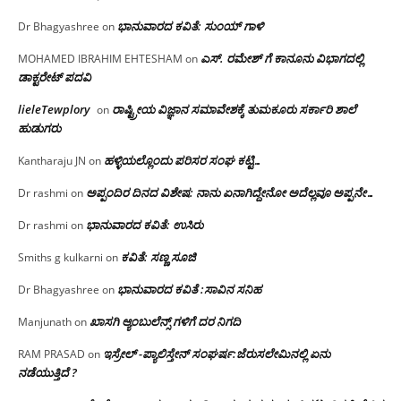
ಭಾನುವಾರದ ಕವಿತೆ: ಸುಂಯ್ ಗಾಳಿ
Dr Bhagyashree
on
ಎಸ್. ರಮೇಶ್ ಗೆ ಕಾನೂನು ವಿಭಾಗದಲ್ಲಿ
MOHAMED IBRAHIM EHTESHAM
on
ಡಾಕ್ಟರೇಟ್ ಪದವಿ
lieleTewplory
ರಾಷ್ಟ್ರೀಯ ವಿಜ್ಞಾನ ಸಮಾವೇಶಕ್ಕೆ‌ ತುಮಕೂರು ಸರ್ಕಾರಿ ಶಾಲೆ
on
ಹುಡುಗರು
ಹಳ್ಳಿಯಲ್ಲೊಂದು ಪರಿಸರ ಸಂಘ ಕಟ್ಟಿ…
Kantharaju JN
on
ಅಪ್ಪಂದಿರ ದಿನದ ವಿಶೇಷ: ನಾನು ಏನಾಗಿದ್ದೇನೋ‌ ಅದೆಲ್ಲವೂ ಅಪ್ಪನೇ…
Dr rashmi
on
ಭಾನುವಾರದ ಕವಿತೆ: ಉಸಿರು
Dr rashmi
on
ಕವಿತೆ: ಸಣ್ಣ ಸೂಜಿ
Smiths g kulkarni
on
ಭಾನುವಾರದ ಕವಿತೆ :ಸಾವಿನ ಸನಿಹ
Dr Bhagyashree
on
ಖಾಸಗಿ ಆ್ಯಂಬುಲೆನ್ಸ್ ಗಳಿಗೆ ದರ ನಿಗದಿ
Manjunath
on
ಇಸ್ರೇಲ್ -ಪ್ಯಾಲಿಸ್ತೇನ್ ಸಂಘರ್ಷ:ಜೆರುಸಲೇಮಿನಲ್ಲಿ ಏನು
RAM PRASAD
on
ನಡೆಯುತ್ತಿದೆ ?