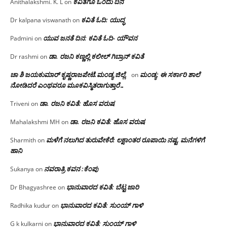
ಕವಿತೆಗೂ ಒಂದು ದಿನ
Anithalakshmi. K. L
on
ಕವಿತೆ ಓದಿ: ಯುದ್ಧ
Dr kalpana viswanath
on
ಯುವ ಜನತೆ ದಿನ: ಕವಿತೆ ಓದಿ- ಯೌವನ
Padmini
on
ಡಾ. ರಜನಿ‌ ಕಣ್ಣಲ್ಲಿ ಕಲೀಲ್ ಗಿಬ್ರಾನ್ ಕವಿತೆ
Dr rashmi
on
ಚಾ ಶಿ ಜಯಕುಮಾರ್ ಕೃಷ್ಣರಾಜಪೇಟೆ.ಮಂಡ್ಯ ಜಿಲ್ಲೆ.
ಮಂಡ್ಯ: ಈ ಸರ್ಕಾರಿ ಶಾಲೆ
on
ನೋಡಿದರೆ ಎಂಥವರೂ ಮೂಕವಿಸ್ಮಿತರಾಗುತ್ತಾರೆ…
ಡಾ. ರಜನಿ ಕವಿತೆ: ಹೊಸ ವರುಷ
Triveni
on
ಡಾ. ರಜನಿ ಕವಿತೆ: ಹೊಸ ವರುಷ
Mahalakshmi MH
on
ಮಳೆಗೆ ನಲುಗಿದ ತುರುವೇಕೆರೆ: ಲಕ್ಷಾಂತರ ರೂಪಾಯಿ ನಷ್ಟ, ಮನೆಗಳಿಗೆ
Sharmith
on
ಹಾನಿ
ನವರಾತ್ರಿ ಕವನ :ಕೆಂಪು
Sukanya
on
ಭಾನುವಾರದ ಕವಿತೆ: ಬೆಟ್ಟ ಜಾರಿ
Dr Bhagyashree
on
ಭಾನುವಾರದ ಕವಿತೆ: ಸುಂಯ್ ಗಾಳಿ
Radhika kudur
on
ಭಾನುವಾರದ ಕವಿತೆ: ಸುಂಯ್ ಗಾಳಿ
G k kulkarni
on