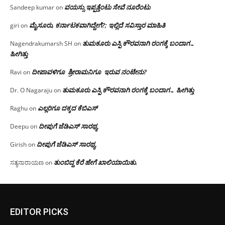
ವಯಸ್ಸು ಇಪ್ಪತ್ತೆಂಟು ಸೇವೆ ನೂರೆಂಟು
Sandeep kumar
on
ಮೈಸೂರು, ಕರ್ನಾಟಕವಾಗಿದ್ದೇಗೆ?; ಇಲ್ಲಿದೆ ಸವಿಸ್ತಾರ ಮಾಹಿತಿ
giri
on
ತುಮಕೂರು ಎಸ್ಪಿ ಕೌರವನಾಗಿ ರಂಗಕ್ಕೆ ಬಂದಾಗ…
Nagendrakumarsh SH
on
ಹೀಗಿತ್ತು
ದೀಪಾವಳಿಗೂ ಶ್ರೀರಾಮನಿಗೂ ಇರುವ ನಂಟೇನು?
Ravi
on
ತುಮಕೂರು ಎಸ್ಪಿ ಕೌರವನಾಗಿ ರಂಗಕ್ಕೆ ಬಂದಾಗ… ಹೀಗಿತ್ತು
Dr. O Nagaraju
on
ಎಲ್ಲರಿಗೂ ದಕ್ಕದ ಕೆಬಿಎಸ್
Raghu
on
ದೀಪುಗೆ ಜೆಡಿಎಸ್ ಸಾರಥ್ಯ
Deepu
on
ದೀಪುಗೆ ಜೆಡಿಎಸ್ ಸಾರಥ್ಯ
Girish
on
ತುಂಬಿದ್ದ ಕೆರೆ ಹೇಗೆ ಖಾಲಿಯಾಯಿತು.
ಸತ್ಯನಾರಾಯಣ
on
EDITOR PICKS