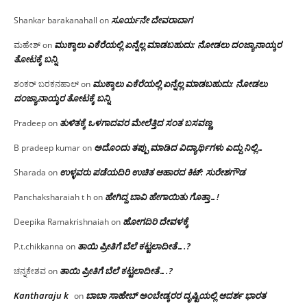
ಸೂರ್ಯನೇ ದೇವರಾದಾಗ
Shankar barakanahall
on
ಮುಕ್ಕಾಲು ಎಕೆರೆಯಲ್ಲಿ ಏನ್ನೆಲ್ಲ‌ ಮಾಡಬಹುದು: ನೋಡಲು ದಂಜ್ಯಾನಾಯ್ಕರ
ಮಹೇಶ್
on
ತೋಟಕ್ಕೆ ಬನ್ನಿ
ಮುಕ್ಕಾಲು ಎಕೆರೆಯಲ್ಲಿ ಏನ್ನೆಲ್ಲ‌ ಮಾಡಬಹುದು: ನೋಡಲು
ಶಂಕರ್ ಬರಕನಹಾಲ್
on
ದಂಜ್ಯಾನಾಯ್ಕರ ತೋಟಕ್ಕೆ ಬನ್ನಿ
ತುಳಿತಕ್ಕೆ ಒಳಗಾದವರ ಮೇಲೆತ್ತಿದ ಸಂತ ಬಸವಣ್ಣ
Pradeep
on
ಅದೊಂದು ತಪ್ಪು ಮಾಡಿದ ವಿದ್ಯಾರ್ಥಿಗಳು ಎದ್ದು ನಿಲ್ಲಿ…
B pradeep kumar
on
ಉಳ್ಳವರು ಪಡೆಯದಿರಿ ಉಚಿತ ಆಹಾರದ ಕಿಟ್: ಸುರೇಶಗೌಡ
Sharada
on
ಹೇಗಿದ್ದ ಬಾವಿ ಹೇಗಾಯಿತು ಗೊತ್ತಾ…!
Panchaksharaiah t h
on
ಹೋಗದಿರಿ ದೇವಳಕ್ಕೆ
Deepika Ramakrishnaiah
on
ತಾಯಿ ಪ್ರೀತಿಗೆ ಬೆಲೆ ಕಟ್ಟಲಾದೀತೆ….?
P.t.chikkanna
on
ತಾಯಿ ಪ್ರೀತಿಗೆ ಬೆಲೆ ಕಟ್ಟಲಾದೀತೆ….?
ಚನ್ನಕೇಶವ
on
Kantharaju k
ಬಾಬಾ ಸಾಹೇಬ್ ಅಂಬೇಡ್ಕರರ ದೃಷ್ಟಿಯಲ್ಲಿ ಆದರ್ಶ ಭಾರತ
on