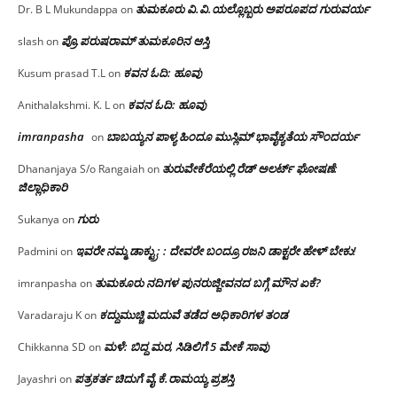
ತುಮಕೂರು‌ ವಿ.ವಿ.ಯಲ್ಲೊಬ್ಬರು ಅಪರೂಪದ ಗುರುವರ್ಯ
Dr. B L Mukundappa
on
ಪ್ರೊ.ಪರುಷರಾಮ್ ತುಮಕೂರಿನ ಆಸ್ತಿ
slash
on
ಕವನ ಓದಿ: ಹೂವು
Kusum prasad T.L
on
ಕವನ ಓದಿ: ಹೂವು
Anithalakshmi. K. L
on
imranpasha
ಬಾಬಯ್ಯನ ಪಾಳ್ಯ ಹಿಂದೂ ಮುಸ್ಲಿಮ್ ಭಾವೈಕ್ಯತೆಯ ಸೌಂದರ್ಯ
on
ತುರುವೇಕೆರೆಯಲ್ಲಿ ರೆಡ್ ಅಲರ್ಟ್ ಘೋಷಣೆ:
Dhananjaya S/o Rangaiah
on
ಜಿಲ್ಲಾಧಿಕಾರಿ
ಗುರು
Sukanya
on
ಇವರೇ ನಮ್ಮ ಡಾಕ್ಟ್ರು; : ದೇವರೇ ಬಂದ್ರೂ ರಜನಿ ಡಾಕ್ಟರೇ ಹೇಳ್ ಬೇಕು!
Padmini
on
ತುಮಕೂರು ನದಿಗಳ ಪುನರುಜ್ಜೀವನದ ಬಗ್ಗೆ ಮೌನ ಏಕೆ?
imranpasha
on
ಕದ್ದುಮುಚ್ಚಿ ಮದುವೆ ತಡೆದ ಅಧಿಕಾರಿಗಳ ತಂಡ
Varadaraju K
on
ಮಳೆ: ಬಿದ್ದ ಮರ, ಸಿಡಿಲಿಗೆ 5 ಮೇಕೆ ಸಾವು
Chikkanna SD
on
ಪತ್ರಕರ್ತ ಚಿದುಗೆ ವೈ.ಕೆ.ರಾಮಯ್ಯ ಪ್ರಶಸ್ತಿ
Jayashri
on