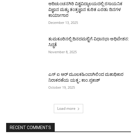
ಆದಿಚುಂಚನಗಿರಿ ವಿಶ್ವವಿದ್ಯಾಲಯದಲ್ಲಿ ರಸಾಯನಿಕ
ವಿಜ್ಞಾನ ಮತ್ತು ತಂತ್ರಜ್ಞಾನ ಕುರಿತ ಎರಡು ದಿನಗಳ
ಕಾರ್ಯಾಗಾರ
December 13, 2025
ತುಮಕೂರಿನಲ್ಲಿ ದಿನದಮಟ್ಟಿಗೆ ವಿಧಾನಭಾ ಅಧಿವೇಶನ:
ಸಿದ್ಧತೆ
November 8, 2025
ಎಸ್ ಐ ಆರ್ ಮೂಲಕಹಿಂಬಾಗಿಲಿಂದ ಮತಾಧಿಕಾರ
ನಿರಾಕರಣೆಯ ಯತ್ನ ; ಕಾಂ.ಪ್ರಕಾಶ್
October 19, 2025
Load more
RECENT COMMENTS