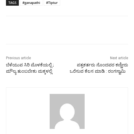
TAGS
#ganapathi
#Tiptur
Previous article
Next article
ಬೆಳೆಯುವ ಸಿರಿ ಮೊಳಕೆಯಲ್ಲಿ ;
ಪತ್ರಕರ್ತರು ನೊಂದವರ ಕಣ್ಣೀರು
ಮೌಲ್ಯ ತುಂಬಬೇಕು ಮಕ್ಕಳಲ್ಲಿ
ಒರೆಸುವ ಕೆಲಸ ಮಾಡಿ : ರಂಗಸ್ವಾಮಿ