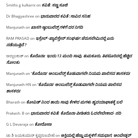
ಕವಿತೆ: ಸಣ್ಣ ಸೂಜಿ
Smiths g kulkarni
on
ಭಾನುವಾರದ ಕವಿತೆ :ಸಾವಿನ ಸನಿಹ
Dr Bhagyashree
on
ಖಾಸಗಿ ಆ್ಯಂಬುಲೆನ್ಸ್ ಗಳಿಗೆ ದರ ನಿಗದಿ
Manjunath
on
ಇಸ್ರೇಲ್ -ಪ್ಯಾಲಿಸ್ತೇನ್ ಸಂಘರ್ಷ:ಜೆರುಸಲೇಮಿನಲ್ಲಿ ಏನು
RAM PRASAD
on
ನಡೆಯುತ್ತಿದೆ ?
ಕೊರೊನಾ: ಇಂದು 13 ಮಂದಿ ಸಾವು, ತುಮಕೂರು, ತಿಪಟೂರಿನಲ್ಲಿ ಹೆಚ್ಚಿದ
ಅಲ್ಲಾಬಕಾಶ್
on
ಸೋಂಕು
‘ಕೊರೊನಾ’ ಅಂಬುಲೆನ್ಸ್ ಕೊಡುವಾಗಲೇ ನಿಯಮ ಪಾಲಿಸದ ಶಾಸಕರು!
Manjunath
on
‘ಕೊರೊನಾ’ ಅಂಬುಲೆನ್ಸ್ ಕೊಡುವಾಗಲೇ ನಿಯಮ ಪಾಲಿಸದ
Manjunath HN
on
ಶಾಸಕರು!
ಕೋವಿಡ್ ನಿಂದ ತಾಯಿ ಸಾವು ಕೇಳಿದ ಮಗಳು ಹೃದಯಾಘಾತಕ್ಕೆ ಬಲಿ
Bharath
on
ಭಾನುವಾರದ ಕವಿತೆ: ಕೊರೊನಾ ಪೀಡಿತರು ಓದಲೇಬೇಕಾದ- ನದಿ
Prakash. B
on
ಕೋರೋಣ
G L Devaraja
on
ಆಸ್ತಿಯಲ್ಲಿ ಹೆಣ್ಣು ಮಕ್ಕಳಿಗೆ ಸಮಭಾಗ; ಅಂಬೇಡ್ಕರ್
ಚಾ ಶಿ ಜಯಕುಮಾರ್ ಕೃಷ್ಣರಾಜಪೇಟೆ
on