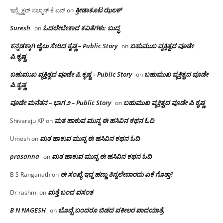
ಕ್ರೀಡಾಕೂಟ ಝಲಕ್
ಇನ್ಸ್ಪೆಕ್ಟರ್ ಸಲ್ಮಾನ್ ಕೆ ಎನ್
on
Suresh
ಓದಲೇಬೇಕಾದ‌ ಕವಿತೆಗಳು: ಬುದ್ಧ
on
ಕನ್ನಡಕ್ಕಾಗಿ ಜೈಲು ಸೇರಿದ ಕೃಷ್ಣ – Public Story
ಬಹುಮುಖ ವ್ಯಕ್ತಿತ್ವದ ವೂಡೇ
on
ಪಿ.ಕೃಷ್ಣ
ಬಹುಮುಖ ವ್ಯಕ್ತಿತ್ವದ ವೂಡೇ ಪಿ.ಕೃಷ್ಣ – Public Story
ಬಹುಮುಖ ವ್ಯಕ್ತಿತ್ವದ ವೂಡೇ
on
ಪಿ.ಕೃಷ್ಣ
ವೂಡೇ ಮನೆತನ – ಭಾಗ ೨ – Public Story
ಬಹುಮುಖ ವ್ಯಕ್ತಿತ್ವದ ವೂಡೇ ಪಿ.ಕೃಷ್ಣ
on
ಮತ ಹಾಕುವ ಮುನ್ನ ಈ ಹಸಿವಿನ ಕಥನ ಓದಿ
Shivaraju KP
on
ಮತ ಹಾಕುವ ಮುನ್ನ ಈ ಹಸಿವಿನ ಕಥನ ಓದಿ
Umesh
on
prasanna
ಮತ ಹಾಕುವ ಮುನ್ನ ಈ ಹಸಿವಿನ ಕಥನ ಓದಿ
on
ಈ ಸಂಖ್ಯೆ ಇದ್ದ ಹಣ್ಣು ತಿನ್ನಲೇಬಾರದು ಏಕೆ ಗೊತ್ತಾ?
B S Ranganath
on
ಮತ್ತೆ ಬಂದ ವಸಂತ
Dr rashmi
on
B N NAGESH
ಬೊಬ್ಬೆ ಬಂದರೂ ಬಿಡದ ವಕೀಲರ ಪಾದಯಾತ್ರೆ
on