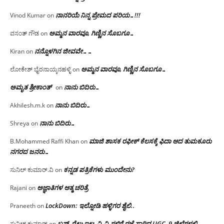
ನಾನರಿಯೆ ನಿನ್ನ ಪ್ರೇಮದ ಪರಿಯ…!!!
Vinod Kumar
on
ಅಮ್ಮನ ವಾರವೂ, ಗಿಣ್ಣಿನ ಸೊಬಗೂ…
ವಸಂತ್ ಗೌಡ
on
ನನ್ನೊಳಗಿನ ಜೀವವೇ……
Kiran
on
ಅಮ್ಮನ ವಾರವೂ, ಗಿಣ್ಣಿನ ಸೊಬಗೂ…
ಲೋಕೇಶ್ ಭೈರನಾಯ್ಕನಹಳ್ಳಿ
on
ಅಮೃತ ಶ್ರೀಕಾಂತ್
ನಾನು ಬಿದಿರು…
on
ನಾನು ಬಿದಿರು…
Akhilesh.m.k
on
ನಾನು ಬಿದಿರು…
Shreya
on
ಮಾಜಿ ಶಾಸಕ ರಫೀಕ್ ಕೆಲಸಕ್ಕೆ ಫಿದಾ ಆದ ತುಮಕೂರು
B.Mohammed Raffi Khan
on
ನಗರದ ಜನರು…
ಕನ್ನಡ ಪತ್ರಿಕೆಗಳು ಮುಂದೇನು?
ಸುನಿಲ್ ಕುಮಾರ್.ವಿ
on
ಅಜ್ಞಾತಿಗಳ ಆತ್ಮ ಚರಿತ್ರೆ
Rajani
on
LockDown: ಇಲ್ನೋಡಿ ಹಳ್ಳಿಗರ ಶೈಲಿ..
Praneeth
on
ಬಸ್, ರೈಲು ಇಲ್ಲ; ವಿ.ವಿ.ಗಳಿಗೆ ರಜೆ ಸಾರಿದ UGC, 9 ಜಿಲ್ಲೆಗಳಲ್ಲಿ
ಸುನಿಲ್ ಕುಮಾರ್
on