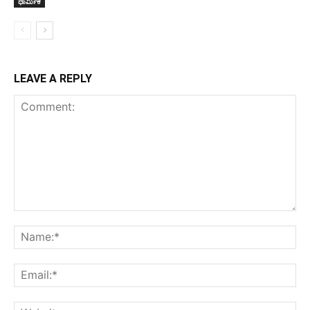
ಧಾರ್ಮಿಕ
LEAVE A REPLY
Comment:
Na
Ema
Web