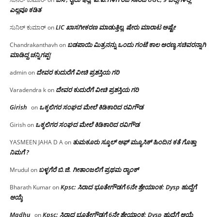
ಎಲ್ಲವೂ ಕಡಿತ
LIC ಖಾಸಗೀಕರಣ ಮಾಡುತ್ತಿಲ್ಲ, ಷೇರು ಮಾರಾಟ ಅಷ್ಟೇ
ಸುನಿಲ್ ಕುಮಾರ್
on
ಬಡಪಾಯಿ ಮಿತ್ರನನ್ನು ಒಂದು ಗಂಟೆ ಕಾಲ ಅರಣ್ಯ ಸಚಿವರನ್ನಾಗಿ
Chandrakanthavh
on
ಮಾಡಿದ್ದ ಚನ್ನಿಗಪ್ಪ!
ದೇವರ ಕುದುರೆಗೆ ವೀಚಿ ಪ್ರಶಸ್ತಿಯ ಗರಿ
admin
on
ದೇವರ ಕುದುರೆಗೆ ವೀಚಿ ಪ್ರಶಸ್ತಿಯ ಗರಿ
Varadendra k
on
Girish
ಒಕ್ಕಲಿಗರ ಸಂಘದ ಮೇಲೆ ಕಿಡಿಕಾರಿದ ರವಿಗೌಡ
on
ಒಕ್ಕಲಿಗರ ಸಂಘದ ಮೇಲೆ ಕಿಡಿಕಾರಿದ ರವಿಗೌಡ
Girish
on
ತುಮಕೂರು ಸ್ಕೂಲ್ ಆಫ್ ಮ್ಯೂಸಿಕ್ ಹಿಂದಿನ ಕತೆ ಗೊತ್ತಾ
YASMEEN JAHA D A
on
ನಿಮಗೆ ?
ಬಳ್ಳಗೆರೆ ಬಿ.ಜಿ. ಗೀತಾಂಜಲಿಗೆ ಪ್ರಥಮ ರ‌್ಯಾಂಕ್
Mrudul
on
Kpsc: ಸಿರಾದ ಭೂತೇಗೌಡಗೆ 6ನೇ ಶ್ರೇಯಾಂಕ: Dysp ಹುದ್ದೆಗೆ
Bharath Kumar
on
ಆಯ್ಕೆ
Madhu
Kpsc: ಸಿರಾದ ಭೂತೇಗೌಡಗೆ 6ನೇ ಶ್ರೇಯಾಂಕ: Dysp ಹುದ್ದೆಗೆ ಆಯ್ಕೆ
on