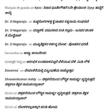
Kpsc: ಸಿರಾದ ಭೂತೇಗೌಡಗೆ 6ನೇ ಶ್ರೇಯಾಂಕ: Dysp ಹುದ್ದೆಗೆ
Manjula dh gowda
on
ಆಯ್ಕೆ
Dr. O Nagaraju
ಕುಷ್ಠರೋಗಿಗಳತ್ತ ಕೈ ಚಾಚಿದ ಸತ್ಯಸಾಯಿ ಸಂಘಟನೆ
on
Dr. O Nagaraju
ದಬ್ಬಾಳಿಕೆ, ದಮನಕಾರಿ ನೀತಿ ಸಲ್ಲದು – ಜನಪರ ಚಿಂತಕ
on
ಕೆ.ದೊರೈರಾಜ್
Dr. O Nagaraju
ಮುಖ್ಯಶಿಕ್ಷಕರ ಕರ್ತವ್ಯ ಲೋಪ : ಪೋಷಕರ ಧರಣಿ
on
ಅಬ್ಬಾ, ಆಂಜನೇಯ!
hemantha
on
ಆರಂಭಿಕ ಬಂಡವಾಳವಿಲ್ಲದೆ ಬೆಳೆಯುವ ಬೆಳೆ- ಮಿಡಿ ಸೌತೆ
ಪಂಚಾಕ್ಷರಿ ಗುಬ್ಬಿ
on
Dasanna
ದೇವಲಕೆರೆಯಲ್ಲಿ ವಿಜೃಂಭಣೆಯ ರಾಜ್ಯೋತ್ಸವ
on
ShravanKumar reddy
ಚಿತ್ರಕಲೆಯಿಂದ ಬೌದ್ಧಿಕ ಸಾಮರ್ಥ್ಯ ವೃದ್ಧಿಸುತ್ತದೆ;
on
ಚಿತ್ರಕಲಾ ಶಿಕ್ಷಕ ರಾಮಚಂದ್ರಾಚಾರ್
ಚಿತ್ರಕಲೆಯಿಂದ ಬೌದ್ಧಿಕ ಸಾಮರ್ಥ್ಯ ವೃದ್ಧಿಸುತ್ತದೆ; ಚಿತ್ರಕಲಾ ಶಿಕ್ಷಕ
Girish
on
ರಾಮಚಂದ್ರಾಚಾರ್
ಲೋಕಕಲ್ಯಾಣಕ್ಕಾಗಿ ಚಂಡಿ ಹೋಮ
Girish
on