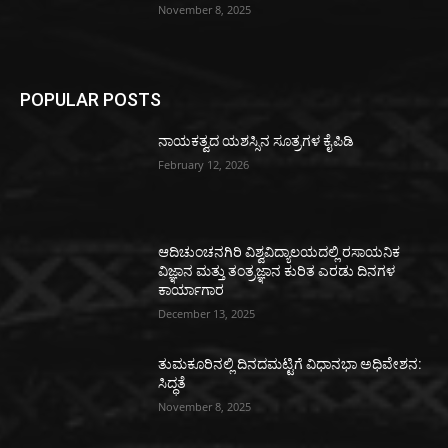
November 8, 2025
POPULAR POSTS
ನಾಯಕತ್ವದ ಯಶಸ್ಸಿನ ಸೂತ್ರಗಳ ಕೈಪಿಡಿ
February 12, 2026
ಆದಿಚುಂಚನಗಿರಿ ವಿಶ್ವವಿದ್ಯಾಲಯದಲ್ಲಿ ರಸಾಯನಿಕ
ವಿಜ್ಞಾನ ಮತ್ತು ತಂತ್ರಜ್ಞಾನ ಕುರಿತ ಎರಡು ದಿನಗಳ
ಕಾರ್ಯಾಗಾರ
December 13, 2025
ತುಮಕೂರಿನಲ್ಲಿ ದಿನದಮಟ್ಟಿಗೆ ವಿಧಾನಭಾ ಅಧಿವೇಶನ:
ಸಿದ್ಧತೆ
November 8, 2025