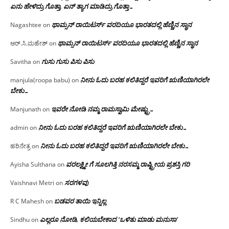
ಏನು ಹೇಳಿದ್ರು ಗೊತ್ತಾ, ಏನ್ ತ್ಯಾಗ ಮಾಡಿದ್ರು ಗೊತ್ತಾ…
ಥಾಮ್ಸನ್ ರಾಯಿಟರ್ಸ್ ವರದಿಯೂ ಭಾರತದಲ್ಲಿ ಹೆಣ್ಣಿನ ಸ್ಥಾನ‌
Nagashtee
on
ಥಾಮ್ಸನ್ ರಾಯಿಟರ್ಸ್ ವರದಿಯೂ ಭಾರತದಲ್ಲಿ ಹೆಣ್ಣಿನ ಸ್ಥಾನ‌
ಆರ್.ಸಿ.ಮಹೇಶ್
on
ಗುಸು ಗುಸು ಪಿಸು ಪಿಸು
Savitha
on
ನೀನು ಓದು ಬರಹ ಕಲಿತಿದ್ದರೆ ಇವರಿಗೆ ಋಣಿಯಾಗಿರಲೇ
manjula(roopa babu)
on
ಬೇಕು…
ಇವರೇ‌ ನೋಡಿ‌ ನಮ್ಮ‌ ರಾಮಸ್ವಾಮಿ ಮೇಷ್ಟ್ರು…
Manjunath
on
ನೀನು ಓದು ಬರಹ ಕಲಿತಿದ್ದರೆ ಇವರಿಗೆ ಋಣಿಯಾಗಿರಲೇ ಬೇಕು…
admin
on
ನೀನು ಓದು ಬರಹ ಕಲಿತಿದ್ದರೆ ಇವರಿಗೆ ಋಣಿಯಾಗಿರಲೇ ಬೇಕು…
ಹರಿನೇತ್ರ
on
ವರಲಕ್ಷ್ಮೀ ಗೆ ಸೂಲಗಿತ್ತಿ ನರಸಮ್ಮ‌ ರಾಷ್ಟ್ರೀಯ ಪ್ರಶಸ್ತಿ ಗರಿ
Ayisha Sulthana
on
ಸರಗಳವು
Vaishnavi Metri
on
ಬಡವರ ತಾಯಿ ಇನ್ನಿಲ್ಲ
R C Mahesh
on
ಎಲ್ಲರೂ ನೋಡಿ, ಕಲಿಯಬೇಕಾದ ‘ಒಳಿತು ಮಾಡು ಮನುಸಾ’
Sindhu
on