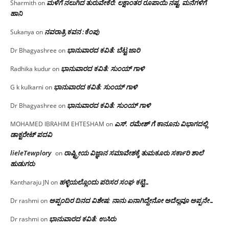
ಮಳೆಗೆ ನಲುಗಿದ ತುರುವೇಕೆರೆ: ಲಕ್ಷಾಂತರ ರೂಪಾಯಿ ನಷ್ಟ, ಮನೆಗಳಿಗೆ
Sharmith
on
ಹಾನಿ
ನವರಾತ್ರಿ ಕವನ :ಕೆಂಪು
Sukanya
on
ಭಾನುವಾರದ ಕವಿತೆ: ಬೆಟ್ಟ ಜಾರಿ
Dr Bhagyashree
on
ಭಾನುವಾರದ ಕವಿತೆ: ಸುಂಯ್ ಗಾಳಿ
Radhika kudur
on
ಭಾನುವಾರದ ಕವಿತೆ: ಸುಂಯ್ ಗಾಳಿ
G k kulkarni
on
ಭಾನುವಾರದ ಕವಿತೆ: ಸುಂಯ್ ಗಾಳಿ
Dr Bhagyashree
on
ಎಸ್. ರಮೇಶ್ ಗೆ ಕಾನೂನು ವಿಭಾಗದಲ್ಲಿ
MOHAMED IBRAHIM EHTESHAM
on
ಡಾಕ್ಟರೇಟ್ ಪದವಿ
lieleTewplory
ರಾಷ್ಟ್ರೀಯ ವಿಜ್ಞಾನ ಸಮಾವೇಶಕ್ಕೆ‌ ತುಮಕೂರು ಸರ್ಕಾರಿ ಶಾಲೆ
on
ಹುಡುಗರು
ಹಳ್ಳಿಯಲ್ಲೊಂದು ಪರಿಸರ ಸಂಘ ಕಟ್ಟಿ…
Kantharaju JN
on
ಅಪ್ಪಂದಿರ ದಿನದ ವಿಶೇಷ: ನಾನು ಏನಾಗಿದ್ದೇನೋ‌ ಅದೆಲ್ಲವೂ ಅಪ್ಪನೇ…
Dr rashmi
on
ಭಾನುವಾರದ ಕವಿತೆ: ಉಸಿರು
Dr rashmi
on