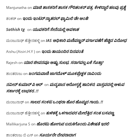
ಮಾಜಿ ಶಾಸಕರಿಗೆ ಶಾಸಕ ಗೌರಿಶಂಕರ್ ಪತ್ರ, ಕೇಳಿದ್ದಾರೆ ಹಲವು ಪ್ರಶ್ನೆ
Manjunatha
on
ಇಂದು ಇಂಟರ್ ನ್ಯಾಶನಲ್ ಫ್ಯಾಮಿಲಿ ಡೇ ಅಂತೆ!
ಶಂಕರ್
on
Sathish tg
ಯುವಕರಿಗೆ ಸೇನೆಯಲ್ಲಿ ಅವಕಾಶ
on
IAS ಅಧಿಕಾರಿ ಮಣಿವಣ್ಣನ್ ವರ್ಗಾವಣೆಗೆ ಹೆಚ್ಚಿದ‌ ವಿರೋಧ
ಮಂಜುನಾಥ್ ಹೆತ್ತೇನಹಳ್ಳಿ
on
ಇಂದು ತಾಯಂದಿರ ದಿನವಂತೆ
Aishu (Aisiri.H.Y )
on
ಯಾರ ಜೀವನವೂ ಅಷ್ಟು ಸುಲಭ, ಸರಾಗವಲ್ಲ ಏಕೆ ಗೊತ್ತಾ?
Rajesh
on
ಜಂಗಮವಾಣಿ ಜಾಗದೊಳ್ ಮೂಕಪ್ರೇಕ್ಷಕ ನಾವಿಂದು
ಶಾಂತರಾಜು
on
ನವೀನ್ ಕುಮಾರ್ ಪಿ ಆರ್
ಮದ್ಯಪಾನ ಆರೋಗ್ಯಕ್ಕೆ ಹಾನಿಕರ; ವಾಸ್ತವದಲ್ಲಿ ಅಳುವ
on
ಸರ್ಕಾರಕ್ಕೆ ಲಾಭಕರ..!!
ಸಾಲದ ಸಂಕಟ ಒಂಥರಾ ಹೊರ ಹೊಮ್ಮದ ಗಾಯ..!!
ಮಂಜುನಾಥ್
on
ತುಳಿತಕ್ಕೆ ಒಳಗಾದವರ ಮೇಲೆತ್ತಿದ ಸಂತ ಬಸವಣ್ಣ
ಮಂಜುನಾಥ್ ಹೆತ್ತೇನಹಳ್ಳಿ
on
ಹೊರಟು ಹೋಗುವ ಬದುಕಿಗೊಂದು ವಿಶೇಷತೆ ಇರಲಿ
Mallikarjuna S
on
ಸೂರ್ಯನೇ ದೇವರಾದಾಗ
ಶಾಂತರಾಜು ಬಿ ಎಸ್
on