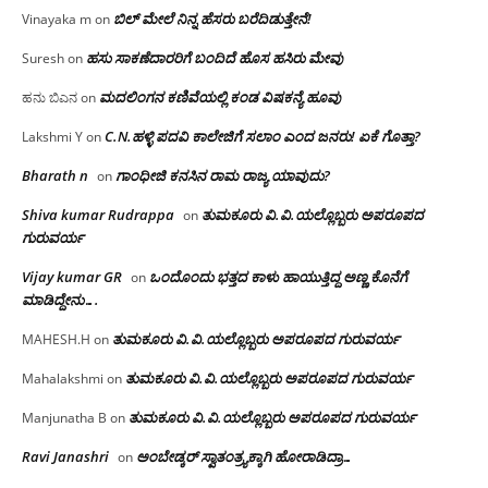
ಬಿಲ್ ಮೇಲೆ ನಿನ್ನ ಹೆಸರು ಬರೆದಿಡುತ್ತೇನೆ!
Vinayaka m
on
ಹಸು ಸಾಕಣೆದಾರರಿಗೆ ಬಂದಿದೆ ಹೊಸ ಹಸಿರು ಮೇವು
Suresh
on
ಮದಲಿಂಗನ ಕಣಿವೆಯಲ್ಲಿ ಕಂಡ ವಿಷಕನ್ಯೆ ಹೂವು
ಹನು ಬಿಎನ
on
C.N.ಹಳ್ಳಿ ಪದವಿ ಕಾಲೇಜಿಗೆ ಸಲಾಂ‌ ಎಂದ ಜನರು! ಏಕೆ ಗೊತ್ತಾ?
Lakshmi Y
on
Bharath n
ಗಾಂಧೀಜಿ ಕನಸಿನ ರಾಮ ರಾಜ್ಯ ಯಾವುದು?
on
Shiva kumar Rudrappa
ತುಮಕೂರು‌ ವಿ.ವಿ.ಯಲ್ಲೊಬ್ಬರು ಅಪರೂಪದ
on
ಗುರುವರ್ಯ
Vijay kumar GR
ಒಂದೊಂದು ಭತ್ತದ ಕಾಳು ಹಾಯುತ್ತಿದ್ದ ಅಣ್ಣ ಕೊನೆಗೆ
on
ಮಾಡಿದ್ದೇನು….
ತುಮಕೂರು‌ ವಿ.ವಿ.ಯಲ್ಲೊಬ್ಬರು ಅಪರೂಪದ ಗುರುವರ್ಯ
MAHESH.H
on
ತುಮಕೂರು‌ ವಿ.ವಿ.ಯಲ್ಲೊಬ್ಬರು ಅಪರೂಪದ ಗುರುವರ್ಯ
Mahalakshmi
on
ತುಮಕೂರು‌ ವಿ.ವಿ.ಯಲ್ಲೊಬ್ಬರು ಅಪರೂಪದ ಗುರುವರ್ಯ
Manjunatha B
on
Ravi Janashri
ಅಂಬೇಡ್ಕರ್ ಸ್ವಾತಂತ್ರ್ಯಕ್ಕಾಗಿ ಹೋರಾಡಿದ್ರಾ…
on