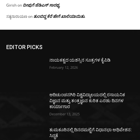
ದೀಪುಗೆ ಜೆಡಿಎಸ್ ಸಾರಥ್ಯ
Girish
on
ತುಂಬಿದ್ದ ಕೆರೆ ಹೇಗೆ ಖಾಲಿಯಾಯಿತು.
ಸತ್ಯನಾರಾಯಣ
on
EDITOR PICKS
ನಾಯಕತ್ವದ ಯಶಸ್ಸಿನ ಸೂತ್ರಗಳ ಕೈಪಿಡಿ
February 12, 2026
ಆದಿಚುಂಚನಗಿರಿ ವಿಶ್ವವಿದ್ಯಾಲಯದಲ್ಲಿ ರಸಾಯನಿಕ
ವಿಜ್ಞಾನ ಮತ್ತು ತಂತ್ರಜ್ಞಾನ ಕುರಿತ ಎರಡು ದಿನಗಳ
ಕಾರ್ಯಾಗಾರ
December 13, 2025
ತುಮಕೂರಿನಲ್ಲಿ ದಿನದಮಟ್ಟಿಗೆ ವಿಧಾನಭಾ ಅಧಿವೇಶನ:
ಸಿದ್ಧತೆ